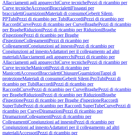
Allacciamenti agli apparecchi
Curve tecniche
Pezzi di ricambio per
Curve tecniche
Accessori
Braccialetti
Fissaggi per
braccialetti
Guarnizioni
Materiali di consumo
Geberit Silent-
PP
Tubi
Pezzi di ricambio per Tubi
Raccordi
Pezzi di ricambio per
Raccordi
Curve
Pezzi di ricambio per Curve
Braghe
Pezzi di ricambio
per Braghe
Riduzioni
Pezzi di ricambio per Riduzioni
Braghe
d'ispezione
Pezzi di ricambio per Braghe
d'ispezione
Collegamenti
Pezzi di ricambio per
Collegamenti
Congiunzioni ad innesto
Pezzi di ricambio per
Congiunzioni ad innesto
Adattatori per il collegamento ad altri
materiali
Allacciamenti agli apparecchi
Pezzi di ricambio per
Allacciamenti agli apparecchi
Curve tecniche
Pezzi di ricambio per
Curve tecniche
Manicotti
Pezzi di ricambio per
Manicotti
Accessori
Braccialetti
Chiusure
Guarnizioni
Tappi di
protezione
Materiali di consumo
Geberit Silent-Pro
Tubi
Pezzi di
ricambio per Tubi
Raccordi
Pezzi di ricambio per
Raccordi
Curve
Pezzi di ricambio per Curve
Braghe
Pezzi di ricambio
per Braghe
Riduzioni
Pezzi di ricambio per Riduzioni
Braghe
d'ispezione
Pezzi di ricambio per Braghe d'ispezione
Raccordi
SuperTube
Pezzi di ricambio per Raccordi SuperTube
Curve
Pezzi di
ricambio per Curve
Diramazioni
Pezzi di ricambio per
Diramazioni
Collegamenti
Pezzi di ricambio per
Collegamenti
Congiunzioni ad innesto
Pezzi di ricambio per
Congiunzioni ad innesto
Adattatori per il collegamento ad altri
materiali
Accessori
Pezzi di ricambio per