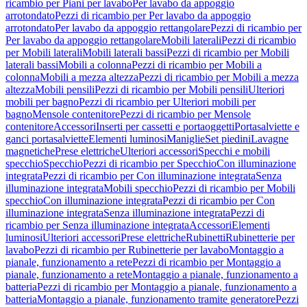
ricambio per Piani per lavabo
Per lavabo da appoggio
arrotondato
Pezzi di ricambio per Per lavabo da appoggio
arrotondato
Per lavabo da appoggio rettangolare
Pezzi di ricambio per
Per lavabo da appoggio rettangolare
Mobili laterali
Pezzi di ricambio
per Mobili laterali
Mobili laterali bassi
Pezzi di ricambio per Mobili
laterali bassi
Mobili a colonna
Pezzi di ricambio per Mobili a
colonna
Mobili a mezza altezza
Pezzi di ricambio per Mobili a mezza
altezza
Mobili pensili
Pezzi di ricambio per Mobili pensili
Ulteriori
mobili per bagno
Pezzi di ricambio per Ulteriori mobili per
bagno
Mensole contenitore
Pezzi di ricambio per Mensole
contenitore
Accessori
Inserti per cassetti e portaoggetti
Portasalviette e
ganci portasalviette
Elementi luminosi
Maniglie
Set piedini
Lavagne
magnetiche
Prese elettriche
Ulteriori accessori
Specchi e mobili
specchio
Specchio
Pezzi di ricambio per Specchio
Con illuminazione
integrata
Pezzi di ricambio per Con illuminazione integrata
Senza
illuminazione integrata
Mobili specchio
Pezzi di ricambio per Mobili
specchio
Con illuminazione integrata
Pezzi di ricambio per Con
illuminazione integrata
Senza illuminazione integrata
Pezzi di
ricambio per Senza illuminazione integrata
Accessori
Elementi
luminosi
Ulteriori accessori
Prese elettriche
Rubinetti
Rubinetterie per
lavabo
Pezzi di ricambio per Rubinetterie per lavabo
Montaggio a
pianale, funzionamento a rete
Pezzi di ricambio per Montaggio a
pianale, funzionamento a rete
Montaggio a pianale, funzionamento a
batteria
Pezzi di ricambio per Montaggio a pianale, funzionamento a
batteria
Montaggio a pianale, funzionamento tramite generatore
Pezzi