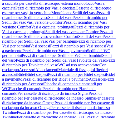
a cacciata per cassetta di risciacquo esterna monoblocco
Vasi a
cacciata
Pezzi di ricambio per Vasi a cacciata
Cassette di risciacquo
esterne per vasi, in vetrochina
Monoblocco
Sedili del vaso
Pezzi di
ricambio per Sedili del vaso
Sedili del vaso
Pezzi di ricambio per
Sedili del vaso
Vasi versione Comfort
Pezzi di ricambio per Vasi
versione Comfort
Vasi a cacciata, prolungati
Pezzi di ricambio per
Vasi a cacciata, prolungati
Sedili del vaso versione Comfort
Pezzi di
ricambio per Sedili del vaso versione Comfort
Sedili del vaso
Pezzi di
ricambio per Sedili del vaso
Vasi per bambini
Pezzi di ricambio per
Vasi per bambini
Vasi sospesi
Pezzi di ricambio per Vasi sospesi
Vasi
a pavimento
Pezzi di ricambio per Vasi a pavimento
Sedili del WC
per bambini
Pezzi di ricambio per Sedili del WC per bambini
Sedili
del vaso
Pezzi di ricambio per Sedili del vaso
Tavolette del vaso
Pezzi
di ricambio per Tavolette del vaso
WC ad uso accovacciato
Con
risciacquo
Accessori
Allacciamenti
Materiale di fissaggio
Ulteriori
accessori
Bidet
Bidet sospesi
Pezzi di ricambio per Bidet sospesi
Bidet
a pavimento
Pezzi di ricambio per Bidet a pavimento
Accessori
Pezzi
di ricambio per Accessori
Placche di comando e comandi per
WC
Placche di comando
Pezzi di ricambio per Placche di
comando
Per cassette di risciacquo da incasso Sigma
Pezzi di
ricambio per Per cassette di risciacquo da incasso Sigma
Per cassette
di risciacquo da incasso Omega
Pezzi di ricambio per Per cassette di
risciacquo da incasso Omega
Per cassette di risciacquo da incasso
Twinline
Pezzi di ricambio per Per cassette di risciacquo da incasso
Twinline
Per cassette di risciacquo da incasso 300T
Pezzi di ricambio