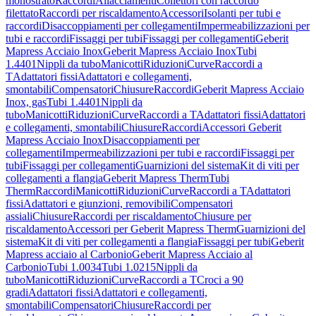
monostrato
Raccordi
Allacciamenti
Collettori con raccordo
filettato
Raccordi per riscaldamento
Accessori
Isolanti per tubi e
raccordi
Disaccoppiamenti per collegamenti
Impermeabilizzazioni per
tubi e raccordi
Fissaggi per tubi
Fissaggi per collegamenti
Geberit
Mapress Acciaio Inox
Geberit Mapress Acciaio Inox
Tubi
1.4401
Nippli da tubo
Manicotti
Riduzioni
Curve
Raccordi a
T
Adattatori fissi
Adattatori e collegamenti,
smontabili
Compensatori
Chiusure
Raccordi
Geberit Mapress Acciaio
Inox, gas
Tubi 1.4401
Nippli da
tubo
Manicotti
Riduzioni
Curve
Raccordi a T
Adattatori fissi
Adattatori
e collegamenti, smontabili
Chiusure
Raccordi
Accessori Geberit
Mapress Acciaio Inox
Disaccoppiamenti per
collegamenti
Impermeabilizzazioni per tubi e raccordi
Fissaggi per
tubi
Fissaggi per collegamenti
Guarnizioni del sistema
Kit di viti per
collegamenti a flangia
Geberit Mapress Therm
Tubi
Therm
Raccordi
Manicotti
Riduzioni
Curve
Raccordi a T
Adattatori
fissi
Adattatori e giunzioni, removibili
Compensatori
assiali
Chiusure
Raccordi per riscaldamento
Chiusure per
riscaldamento
Accessori per Geberit Mapress Therm
Guarnizioni del
sistema
Kit di viti per collegamenti a flangia
Fissaggi per tubi
Geberit
Mapress acciaio al Carbonio
Geberit Mapress Acciaio al
Carbonio
Tubi 1.0034
Tubi 1.0215
Nippli da
tubo
Manicotti
Riduzioni
Curve
Raccordi a T
Croci a 90
gradi
Adattatori fissi
Adattatori e collegamenti,
smontabili
Compensatori
Chiusure
Raccordi per