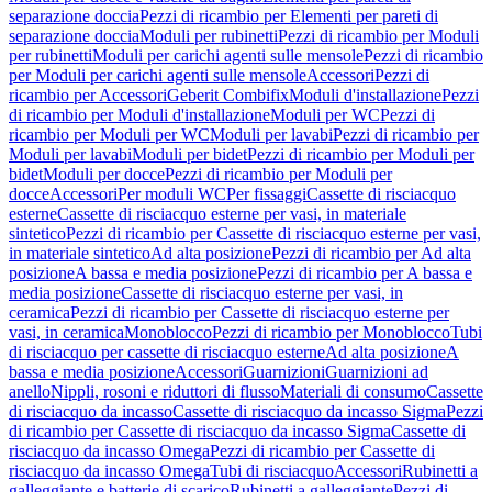
separazione doccia
Pezzi di ricambio per Elementi per pareti di
separazione doccia
Moduli per rubinetti
Pezzi di ricambio per Moduli
per rubinetti
Moduli per carichi agenti sulle mensole
Pezzi di ricambio
per Moduli per carichi agenti sulle mensole
Accessori
Pezzi di
ricambio per Accessori
Geberit Combifix
Moduli d'installazione
Pezzi
di ricambio per Moduli d'installazione
Moduli per WC
Pezzi di
ricambio per Moduli per WC
Moduli per lavabi
Pezzi di ricambio per
Moduli per lavabi
Moduli per bidet
Pezzi di ricambio per Moduli per
bidet
Moduli per docce
Pezzi di ricambio per Moduli per
docce
Accessori
Per moduli WC
Per fissaggi
Cassette di risciacquo
esterne
Cassette di risciacquo esterne per vasi, in materiale
sintetico
Pezzi di ricambio per Cassette di risciacquo esterne per vasi,
in materiale sintetico
Ad alta posizione
Pezzi di ricambio per Ad alta
posizione
A bassa e media posizione
Pezzi di ricambio per A bassa e
media posizione
Cassette di risciacquo esterne per vasi, in
ceramica
Pezzi di ricambio per Cassette di risciacquo esterne per
vasi, in ceramica
Monoblocco
Pezzi di ricambio per Monoblocco
Tubi
di risciacquo per cassette di risciacquo esterne
Ad alta posizione
A
bassa e media posizione
Accessori
Guarnizioni
Guarnizioni ad
anello
Nippli, rosoni e riduttori di flusso
Materiali di consumo
Cassette
di risciacquo da incasso
Cassette di risciacquo da incasso Sigma
Pezzi
di ricambio per Cassette di risciacquo da incasso Sigma
Cassette di
risciacquo da incasso Omega
Pezzi di ricambio per Cassette di
risciacquo da incasso Omega
Tubi di risciacquo
Accessori
Rubinetti a
galleggiante e batterie di scarico
Rubinetti a galleggiante
Pezzi di