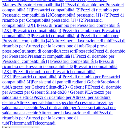
Mapress
Pressatrici compatibilità [1]
Pezzi di ricambio per Pressatrici
compatibilità [1]
Pressatrici compatibilità [2]
Pezzi di ricambio per
Pressatrici compatibilità [2]
Compatibilità pressatrici [1] / [2]
Pezzi di
ricambio per Compatibilità pressatrici [1] / [2]
Pressatrici
compatibilità [2XL]
Pezzi di ricambio per Pressatrici compatibilità
[2XL]
Pressatrici compatibilità [3]
Pezzi di ricambio per Pressatrici
compatibilità [3]
Pressatrici compatibilità [4]
Pezzi di ricambio per
Pressatrici compatibilità [4]
Attrezzi per la lavorazione di tubi
Pezzi di
ricambio per Attrezzi per la lavorazione di tubi
Tappi prova
pressione
Strumenti di controllo
Accessori
Pressatrici
Pezzi di ricambio
per Pressatrici
Pressatrici compatibilità [1]
Pezzi di ricambio per
Pressatrici compatibilità [1]
Pressatrici compatibilità [2]
Pezzi di
ricambio per Pressatrici compatibilità [2]
Pressatrici compatibilità
[2XL]
Pezzi di ricambio per Pressatrici compatibilità
[2XL]
Pressatrici compatibilità [4]
Pezzi di ricambio per Pressatrici
compatibilità [4]
Per sistemi di pannelli radianti Geberit
Srotolatori
tubi
Attrezzi per Geberit Silent-db20 / Geberit PE
Pezzi di ricambio
per Attrezzi per Geberit Silent-db20 / Geberit PE
Attrezzi per
saldatura elettrica
Pezzi di ricambio per Attrezzi per saldatura
elettrica
Attrezzi per saldatura a specchio
Accessori attrezzi per
saldatura a specchio
Pezzi di ricambio per Accessori attrezzi per
saldatura a specchio
Attrezzi per la lavorazione di tubi
Pezzi di
ricambio per Attrezzi per la lavorazione di
tubi
Telecomandi
Telecomandi