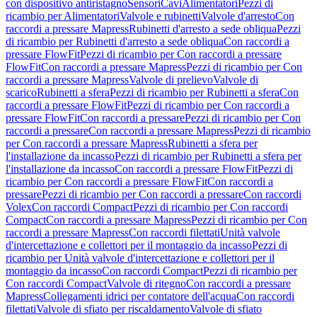
con dispositivo antiristagno
Sensori
Cavi
Alimentatori
Pezzi di
ricambio per Alimentatori
Valvole e rubinetti
Valvole d'arresto
Con
raccordi a pressare Mapress
Rubinetti d'arresto a sede obliqua
Pezzi
di ricambio per Rubinetti d'arresto a sede obliqua
Con raccordi a
pressare FlowFit
Pezzi di ricambio per Con raccordi a pressare
FlowFit
Con raccordi a pressare Mapress
Pezzi di ricambio per Con
raccordi a pressare Mapress
Valvole di prelievo
Valvole di
scarico
Rubinetti a sfera
Pezzi di ricambio per Rubinetti a sfera
Con
raccordi a pressare FlowFit
Pezzi di ricambio per Con raccordi a
pressare FlowFit
Con raccordi a pressare
Pezzi di ricambio per Con
raccordi a pressare
Con raccordi a pressare Mapress
Pezzi di ricambio
per Con raccordi a pressare Mapress
Rubinetti a sfera per
l'installazione da incasso
Pezzi di ricambio per Rubinetti a sfera per
l'installazione da incasso
Con raccordi a pressare FlowFit
Pezzi di
ricambio per Con raccordi a pressare FlowFit
Con raccordi a
pressare
Pezzi di ricambio per Con raccordi a pressare
Con raccordi
Volex
Con raccordi Compact
Pezzi di ricambio per Con raccordi
Compact
Con raccordi a pressare Mapress
Pezzi di ricambio per Con
raccordi a pressare Mapress
Con raccordi filettati
Unità valvole
d'intercettazione e collettori per il montaggio da incasso
Pezzi di
ricambio per Unità valvole d'intercettazione e collettori per il
montaggio da incasso
Con raccordi Compact
Pezzi di ricambio per
Con raccordi Compact
Valvole di ritegno
Con raccordi a pressare
Mapress
Collegamenti idrici per contatore dell'acqua
Con raccordi
filettati
Valvole di sfiato per riscaldamento
Valvole di sfiato