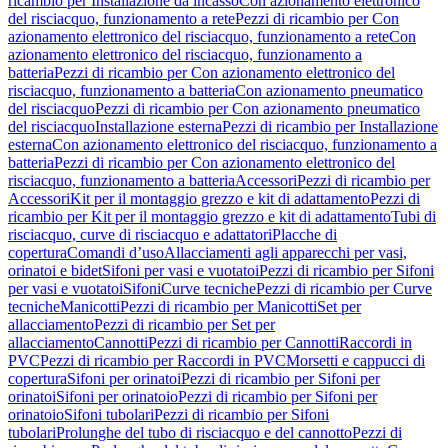
ricambio per Installazione da incasso
Con azionamento elettronico
del risciacquo, funzionamento a rete
Pezzi di ricambio per Con
azionamento elettronico del risciacquo, funzionamento a rete
Con
azionamento elettronico del risciacquo, funzionamento a
batteria
Pezzi di ricambio per Con azionamento elettronico del
risciacquo, funzionamento a batteria
Con azionamento pneumatico
del risciacquo
Pezzi di ricambio per Con azionamento pneumatico
del risciacquo
Installazione esterna
Pezzi di ricambio per Installazione
esterna
Con azionamento elettronico del risciacquo, funzionamento a
batteria
Pezzi di ricambio per Con azionamento elettronico del
risciacquo, funzionamento a batteria
Accessori
Pezzi di ricambio per
Accessori
Kit per il montaggio grezzo e kit di adattamento
Pezzi di
ricambio per Kit per il montaggio grezzo e kit di adattamento
Tubi di
risciacquo, curve di risciacquo e adattatori
Placche di
copertura
Comandi d’uso
Allacciamenti agli apparecchi per vasi,
orinatoi e bidet
Sifoni per vasi e vuotatoi
Pezzi di ricambio per Sifoni
per vasi e vuotatoi
Sifoni
Curve tecniche
Pezzi di ricambio per Curve
tecniche
Manicotti
Pezzi di ricambio per Manicotti
Set per
allacciamento
Pezzi di ricambio per Set per
allacciamento
Cannotti
Pezzi di ricambio per Cannotti
Raccordi in
PVC
Pezzi di ricambio per Raccordi in PVC
Morsetti e cappucci di
copertura
Sifoni per orinatoi
Pezzi di ricambio per Sifoni per
orinatoi
Sifoni per orinatoio
Pezzi di ricambio per Sifoni per
orinatoio
Sifoni tubolari
Pezzi di ricambio per Sifoni
tubolari
Prolunghe del tubo di risciacquo e del cannotto
Pezzi di