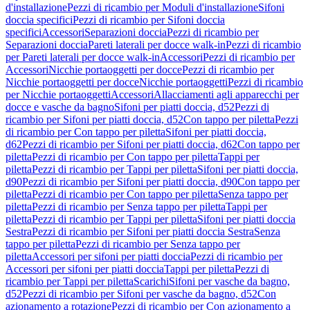
d'installazione
Pezzi di ricambio per Moduli d'installazione
Sifoni
doccia specifici
Pezzi di ricambio per Sifoni doccia
specifici
Accessori
Separazioni doccia
Pezzi di ricambio per
Separazioni doccia
Pareti laterali per docce walk-in
Pezzi di ricambio
per Pareti laterali per docce walk-in
Accessori
Pezzi di ricambio per
Accessori
Nicchie portaoggetti per docce
Pezzi di ricambio per
Nicchie portaoggetti per docce
Nicchie portaoggetti
Pezzi di ricambio
per Nicchie portaoggetti
Accessori
Allacciamenti agli apparecchi per
docce e vasche da bagno
Sifoni per piatti doccia, d52
Pezzi di
ricambio per Sifoni per piatti doccia, d52
Con tappo per piletta
Pezzi
di ricambio per Con tappo per piletta
Sifoni per piatti doccia,
d62
Pezzi di ricambio per Sifoni per piatti doccia, d62
Con tappo per
piletta
Pezzi di ricambio per Con tappo per piletta
Tappi per
piletta
Pezzi di ricambio per Tappi per piletta
Sifoni per piatti doccia,
d90
Pezzi di ricambio per Sifoni per piatti doccia, d90
Con tappo per
piletta
Pezzi di ricambio per Con tappo per piletta
Senza tappo per
piletta
Pezzi di ricambio per Senza tappo per piletta
Tappi per
piletta
Pezzi di ricambio per Tappi per piletta
Sifoni per piatti doccia
Sestra
Pezzi di ricambio per Sifoni per piatti doccia Sestra
Senza
tappo per piletta
Pezzi di ricambio per Senza tappo per
piletta
Accessori per sifoni per piatti doccia
Pezzi di ricambio per
Accessori per sifoni per piatti doccia
Tappi per piletta
Pezzi di
ricambio per Tappi per piletta
Scarichi
Sifoni per vasche da bagno,
d52
Pezzi di ricambio per Sifoni per vasche da bagno, d52
Con
azionamento a rotazione
Pezzi di ricambio per Con azionamento a