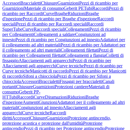
Accessori
Braccialetti
Chiusure
Guarnizioni
Pezzi di ricambio per
Guarnizioni
Materiale di consumo
Geberit PE
Tubi
Raccordi
Pezzi di
ricambio per Raccordi
Curve
Braghe
Riduzioni
Braghe
d'ispezione
Pezzi di ricambio per Braghe d'ispezione
Raccordi
speciali
Pezzi di ricambio per Raccordi speciali
Raccordi
SuperTube
Curve
Raccordi speciali
Collegamenti
Pezzi di ricambio
per Collegamenti
Collegamenti a saldare
Congiunzioni ad
innesto
Pezzi di ricambio per Congiunzioni ad innesto
Adattatori per
il collegamento ad altri materiali
Pezzi di ricambio per Adattatori per
il collegamento ad altri materiali
Collegamenti filettati
Pezzi di
ricambio per Collegamenti filettati
Collegamenti a flangia
Colletti di
fissaggio
Allacciamenti agli apparecchi
Pezzi di ricambio per
Allacciamenti agli apparecchi
Curve tecniche
Pezzi di ricambio per
Curve tecniche
Manicotti di raccordo
Pezzi di ricambio per Manicotti
di raccordo
Sifoni a chiocciola
Pezzi di ricambio per Sifoni a
chiocciola
Accessori
Braccialetti
Fissaggi per braccialetti
Canali
portanti
Chiusure
Guarnizioni
Protezioni cantiere
Materiali di
consumo
Geberit PP-
HT
Tubi
Raccordi
Curve
Diramazioni
Riduzioni
Braghe
d'ispezione
Aumenti
Giunzioni
Adattatori per il collegamento ad altri
materiali
Congiunzioni ad innesto
Allacciamenti agli
apparecchi
Curve tecniche
Raccordi
diritti
Accessori
Chiusure
Guarnizioni
Protezione antincendio,
protezione acustica e protezione dall'umidità
Protezione
antincendio
Pezzi di ricambio per Protezione antincendio
Protezione