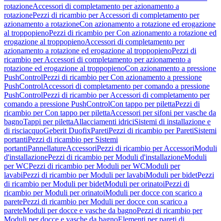
rotazione
Accessori di completamento per azionamento a
rotazione
Pezzi di ricambio per Accessori di completamento per
azionamento a rotazione
Con azionamento a rotazione ed erogazione
al troppopieno
Pezzi di ricambio per Con azionamento a rotazione ed
erogazione al troppopieno
Accessori di completamento per
azionamento a rotazione ed erogazione al troppopieno
Pezzi di
ricambio per Accessori di completamento per azionamento a
rotazione ed erogazione al troppopieno
Con azionamento a pressione
PushControl
Pezzi di ricambio per Con azionamento a pressione
PushControl
Accessori di completamento per comando a pressione
PushControl
Pezzi di ricambio per Accessori di completamento per
comando a pressione PushControl
Con tappo per piletta
Pezzi di
ricambio per Con tappo per piletta
Accessori per sifoni per vasche da
bagno
Tappi per piletta
Allacciamenti idrici
Sistemi di installazione e
di risciacquo
Geberit Duofix
Pareti
Pezzi di ricambio per Pareti
Sistemi
portanti
Pezzi di ricambio per Sistemi
portanti
Pannellature
Accessori
Pezzi di ricambio per Accessori
Moduli
d'installazione
Pezzi di ricambio per Moduli d'installazione
Moduli
per WC
Pezzi di ricambio per Moduli per WC
Moduli per
lavabi
Pezzi di ricambio per Moduli per lavabi
Moduli per bidet
Pezzi
di ricambio per Moduli per bidet
Moduli per orinatoi
Pezzi di
ricambio per Moduli per orinatoi
Moduli per docce con scarico a
parete
Pezzi di ricambio per Moduli per docce con scarico a
parete
Moduli per docce e vasche da bagno
Pezzi di ricambio per
Moduli per docce e vasche da bagno
Elementi per pareti di