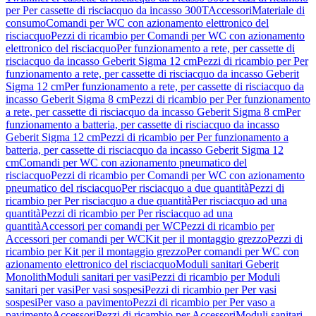
per Per cassette di risciacquo da incasso 300T
Accessori
Materiale di
consumo
Comandi per WC con azionamento elettronico del
risciacquo
Pezzi di ricambio per Comandi per WC con azionamento
elettronico del risciacquo
Per funzionamento a rete, per cassette di
risciacquo da incasso Geberit Sigma 12 cm
Pezzi di ricambio per Per
funzionamento a rete, per cassette di risciacquo da incasso Geberit
Sigma 12 cm
Per funzionamento a rete, per cassette di risciacquo da
incasso Geberit Sigma 8 cm
Pezzi di ricambio per Per funzionamento
a rete, per cassette di risciacquo da incasso Geberit Sigma 8 cm
Per
funzionamento a batteria, per cassette di risciacquo da incasso
Geberit Sigma 12 cm
Pezzi di ricambio per Per funzionamento a
batteria, per cassette di risciacquo da incasso Geberit Sigma 12
cm
Comandi per WC con azionamento pneumatico del
risciacquo
Pezzi di ricambio per Comandi per WC con azionamento
pneumatico del risciacquo
Per risciacquo a due quantità
Pezzi di
ricambio per Per risciacquo a due quantità
Per risciacquo ad una
quantità
Pezzi di ricambio per Per risciacquo ad una
quantità
Accessori per comandi per WC
Pezzi di ricambio per
Accessori per comandi per WC
Kit per il montaggio grezzo
Pezzi di
ricambio per Kit per il montaggio grezzo
Per comandi per WC con
azionamento elettronico del risciacquo
Moduli sanitari Geberit
Monolith
Moduli sanitari per vasi
Pezzi di ricambio per Moduli
sanitari per vasi
Per vasi sospesi
Pezzi di ricambio per Per vasi
sospesi
Per vaso a pavimento
Pezzi di ricambio per Per vaso a
pavimento
Accessori
Pezzi di ricambio per Accessori
Moduli sanitari