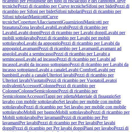
ricambio per Prolunghe del tubo di risciacquo e del cannotto
Curve
tecniche
Pezzi di ricambio per Curve tecniche
Sifoni per bidet
Pezzi di
ricambio per Sifoni per bidet
Sifoni tubolari
Pezzi di ricambio per
Sifoni tubolari
Manicotti
Curve
tecniche
Coperture
Allacciamenti
Guarnizioni
Manicotti per
brasatura
Zona lavabo
Lavabi
Lavabi
Pezzi di ricambio per
Lavabi
Lavabi doppi
Pezzi di ricambio per Lavabi doppi
Lavabi per
mobili sottolavabo
Pezzi di ricambio per Lavabi per mobili
sottolavabo
Lavabi da appoggio
Pezzi di ricambio per Lavabi da
appoggio
Lavamani
Pezzi di ricambio per Lavamani
Lavamani ad
angolo
Lavabi a semincasso
Pezzi di ricambio per Lavabi a
semincasso
Lavabi ad incasso
Pezzi di ricambio per Lavabi ad
incasso
Lavabi da incasso sottopiano
Pezzi di ricambio per Lavabi da
incasso sottopiano
Lavabi a canale
Lavabi Comfort
Lavabi per
bambini
Lavabi a canale
Ulteriori lavabi
Pezzi di ricambio per
Ulteriori lavabi
Vuotatoi
Pezzi di ricambio per Vuotatoi
Lavatoi
polivalenti
Accessori
Colonne
Pezzi di ricambio per
Colonne
Colonne
Semicolonne
Pezzi di ricambio per
Semicolonne
Accessori
Tappi per piletta
Materiale di fissaggio
Set
lavabo con mobile sottolavabo
Set lavabo per mobile con mobile
sottolavabo
Pezzi di ricambio per Set lavabo per mobile con mobile
sottolavabo
Mobili per bagno
Mobili sottolavabo
Pezzi di ricambio per
Mobili sottolavabo
Per lavamani
Pezzi di ricambio per Per
lavamani
Per lavabi
Pezzi di ricambio per Per lavabi
Per lavabi
doppi
Pezzi di ricambio per Per lavabi doppi
Piani per lavabo
Pezzi di