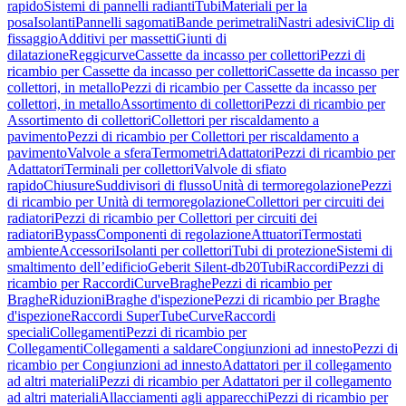
rapido
Sistemi di pannelli radianti
Tubi
Materiali per la
posa
Isolanti
Pannelli sagomati
Bande perimetrali
Nastri adesivi
Clip di
fissaggio
Additivi per massetti
Giunti di
dilatazione
Reggicurve
Cassette da incasso per collettori
Pezzi di
ricambio per Cassette da incasso per collettori
Cassette da incasso per
collettori, in metallo
Pezzi di ricambio per Cassette da incasso per
collettori, in metallo
Assortimento di collettori
Pezzi di ricambio per
Assortimento di collettori
Collettori per riscaldamento a
pavimento
Pezzi di ricambio per Collettori per riscaldamento a
pavimento
Valvole a sfera
Termometri
Adattatori
Pezzi di ricambio per
Adattatori
Terminali per collettori
Valvole di sfiato
rapido
Chiusure
Suddivisori di flusso
Unità di termoregolazione
Pezzi
di ricambio per Unità di termoregolazione
Collettori per circuiti dei
radiatori
Pezzi di ricambio per Collettori per circuiti dei
radiatori
Bypass
Componenti di regolazione
Attuatori
Termostati
ambiente
Accessori
Isolanti per collettori
Tubi di protezione
Sistemi di
smaltimento dell’edificio
Geberit Silent-db20
Tubi
Raccordi
Pezzi di
ricambio per Raccordi
Curve
Braghe
Pezzi di ricambio per
Braghe
Riduzioni
Braghe d'ispezione
Pezzi di ricambio per Braghe
d'ispezione
Raccordi SuperTube
Curve
Raccordi
speciali
Collegamenti
Pezzi di ricambio per
Collegamenti
Collegamenti a saldare
Congiunzioni ad innesto
Pezzi di
ricambio per Congiunzioni ad innesto
Adattatori per il collegamento
ad altri materiali
Pezzi di ricambio per Adattatori per il collegamento
ad altri materiali
Allacciamenti agli apparecchi
Pezzi di ricambio per