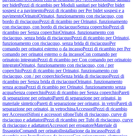
per bidet
Pezzi di ricambio per Moduli sanitari per bidet
Per bidet
sospesi e a pavimento
Pezzi di ricambio per Per bidet sospesi e a
pavimento
Orinatoi
Orinatoi, funzionamento con risciacquo, con
bordo di risciacquo
Pezzi di ricambio per Orinatoi, funzionamento
con risciacquo, con bordo di risciacquo
Senza coperchio
Pezzi di
ricambio per Senza coperchio
Orinatoi, funzionamento con
risciacquo, senza brida di risciacquo
Pezzi di ricambio per Orinatoi,
funzionamento con risciacquo, senza brida di risciacquo
Per
comando per orinatoi esterno o da incasso
Pezzi di ricambio per Per
comando per orinatoi esterno o da incasso
Con comando per
orinatoio integrato
Pezzi di ricambio per Con comando per orinatoio
integrato
Orinatoi, funzionamento con risciacquo, con / per
coperchio
Pezzi di ricambio per Orinatoi, funzionamento con
risciacquo, con / per coperchio
Senza brida di risciacquo
Pezzi di
ricambio per Senza brida di risciacquo
Orinatoi, funzionamento
senza acqua
Pezzi di ricambio per Orinatoi, funzionamento senza
acqua
Senza coperchio
Pezzi di ricambio per Senza coperchio
Pareti
di separazione per orinatoi
Pareti di separazione per orinatoi, in
materiale sintetico
Pareti di separazione per orinatoi, in vetro
Pareti di
separazione per orinatoi, in vetrochina
Accessori
Pezzi di ricambio
per Accessori
Sifoni e accessori sifone
Tubi di risciacquo, curve di
risciacquo e adattatori
Pezzi di ricambio per Tubi di risciacquo, curve
di risciacquo e adattatori
Accessori per erogatore
Materiale di
fissaggio
Comandi per orinatoi
Installazione da incasso
Pezzi di