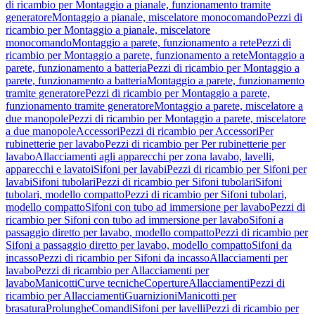
di ricambio per Montaggio a pianale, funzionamento tramite
generatore
Montaggio a pianale, miscelatore monocomando
Pezzi di
ricambio per Montaggio a pianale, miscelatore
monocomando
Montaggio a parete, funzionamento a rete
Pezzi di
ricambio per Montaggio a parete, funzionamento a rete
Montaggio a
parete, funzionamento a batteria
Pezzi di ricambio per Montaggio a
parete, funzionamento a batteria
Montaggio a parete, funzionamento
tramite generatore
Pezzi di ricambio per Montaggio a parete,
funzionamento tramite generatore
Montaggio a parete, miscelatore a
due manopole
Pezzi di ricambio per Montaggio a parete, miscelatore
a due manopole
Accessori
Pezzi di ricambio per Accessori
Per
rubinetterie per lavabo
Pezzi di ricambio per Per rubinetterie per
lavabo
Allacciamenti agli apparecchi per zona lavabo, lavelli,
apparecchi e lavatoi
Sifoni per lavabi
Pezzi di ricambio per Sifoni per
lavabi
Sifoni tubolari
Pezzi di ricambio per Sifoni tubolari
Sifoni
tubolari, modello compatto
Pezzi di ricambio per Sifoni tubolari,
modello compatto
Sifoni con tubo ad immersione per lavabo
Pezzi di
ricambio per Sifoni con tubo ad immersione per lavabo
Sifoni a
passaggio diretto per lavabo, modello compatto
Pezzi di ricambio per
Sifoni a passaggio diretto per lavabo, modello compatto
Sifoni da
incasso
Pezzi di ricambio per Sifoni da incasso
Allacciamenti per
lavabo
Pezzi di ricambio per Allacciamenti per
lavabo
Manicotti
Curve tecniche
Coperture
Allacciamenti
Pezzi di
ricambio per Allacciamenti
Guarnizioni
Manicotti per
brasatura
Prolunghe
Comandi
Sifoni per lavelli
Pezzi di ricambio per