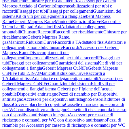
riscaldamento
Chiusure per riscaldamento
Accessori per Geberit
Mapress Acciaio al Carbonio
Impermeabilizzazioni per tubi e
raccordi
Fissaggi per tubi
Fissaggi per collegamenti
Guarnizioni del
sistema
Kit di viti per collegamenti a flangia
Geberit Mapress
Rame
Geberit Mapress Rame
Manicotti
Riduzioni
Curve
Raccordi a
T
Croci a 90 gradi
Adattatori fissi
Adattatori e collegamenti,
smontabili
Chiusure
Raccordi
Raccordi per riscaldamento
Chiusure per
riscaldamento
Geberit Mapress Rame,
gas
Manicotti
Riduzioni
Curve
Raccordi a T
Adattatori fissi
Adattatori e
collegamenti, smontabili
Chiusure
Raccordi
Accessori per Geberit
Mapress Rame
Disaccoppiamenti per
collegamenti
Impermeabilizzazioni per tubi e raccordi
Fissaggi per
tubi
Fissaggi per collegamenti
Guarnizioni del sistema
Kit di viti per
collegamenti a flangia
Geberit Mapress CuNiFe
Geberit Mapress
CuNiFe
Tubi 2.1972
Manicotti
Riduzioni
Curve
Raccordi a
T
Adattatori fissi
Adattatori e collegamenti, smontabili
Accessori per
Geberit Mapress CuNiFe
Guarnizioni del sistema
Kit di viti per
collegamenti a flangia
Sistema Geberit per l’Igiene dell’acqua
potabile
Dispositivi antiristagno
Pezzi di ricambio per Dispositivi
antiristagno
Accessori per dispositivi antiristagno
Sensori
Riduttore di
flusso
Cover e placche di copertura
Cassette di risciacquo e comandi
per WC con dispositivo antiristagno
Cassette di risciacquo da incasso
con dispositivo antiristagno integrato
Accessori per cassette di
risciacquo e comandi per WC con dispositivo antiristagno
Pezzi di
ricambio per Accessori per cassette di risciacquo e comandi per WC