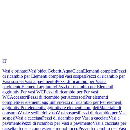
IT
Vasi e orinatoi
Vasi bidet Geberit AquaClean
Elementi completi
Pezzi
di ricambio per Elementi completi
Vasi sospesi
Pezzi di ricambio per
Vasi sospesi
Vasi a pavimento
Pezzi di ricambio per Vasi a
pavimento
Elementi aggiuntivi
Pezzi di ricambio per Elementi
aggiuntivi
Per vasi WC
Pezzi di ricambio per Per vasi
WC
Accessori
Pezzi di ricambio per Accessori
Per elementi
completi
Per elementi aggiuntivi
Pezzi di ricambio per Per elementi
aggiuntivi
Per elementi aggiuntivi e elementi completi
Materiale di
consumo
Vasi e sedili del vaso
Vasi sospesi
Pezzi di ricambio per Vasi
sospesi
Vasi a cacciata
Pezzi di ricambio per Vasi a cacciata
Vasi a
pavimento
Pezzi di ricambio per Vasi a pavimento
Vasi a cacciata per
cassetta di risciacquo esterna monoblocco
Pezzi di ricambio per Vasi