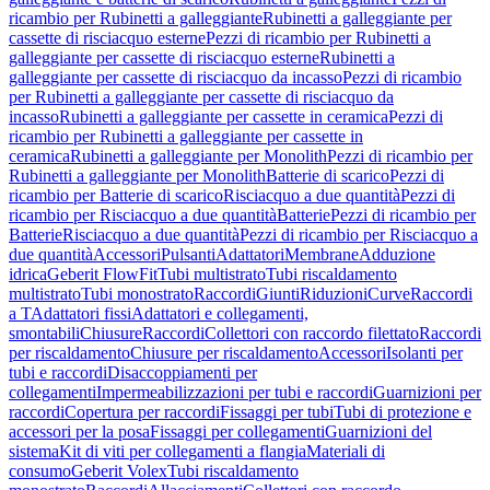
ricambio per Rubinetti a galleggiante
Rubinetti a galleggiante per
cassette di risciacquo esterne
Pezzi di ricambio per Rubinetti a
galleggiante per cassette di risciacquo esterne
Rubinetti a
galleggiante per cassette di risciacquo da incasso
Pezzi di ricambio
per Rubinetti a galleggiante per cassette di risciacquo da
incasso
Rubinetti a galleggiante per cassette in ceramica
Pezzi di
ricambio per Rubinetti a galleggiante per cassette in
ceramica
Rubinetti a galleggiante per Monolith
Pezzi di ricambio per
Rubinetti a galleggiante per Monolith
Batterie di scarico
Pezzi di
ricambio per Batterie di scarico
Risciacquo a due quantità
Pezzi di
ricambio per Risciacquo a due quantità
Batterie
Pezzi di ricambio per
Batterie
Risciacquo a due quantità
Pezzi di ricambio per Risciacquo a
due quantità
Accessori
Pulsanti
Adattatori
Membrane
Adduzione
idrica
Geberit FlowFit
Tubi multistrato
Tubi riscaldamento
multistrato
Tubi monostrato
Raccordi
Giunti
Riduzioni
Curve
Raccordi
a T
Adattatori fissi
Adattatori e collegamenti,
smontabili
Chiusure
Raccordi
Collettori con raccordo filettato
Raccordi
per riscaldamento
Chiusure per riscaldamento
Accessori
Isolanti per
tubi e raccordi
Disaccoppiamenti per
collegamenti
Impermeabilizzazioni per tubi e raccordi
Guarnizioni per
raccordi
Copertura per raccordi
Fissaggi per tubi
Tubi di protezione e
accessori per la posa
Fissaggi per collegamenti
Guarnizioni del
sistema
Kit di viti per collegamenti a flangia
Materiali di
consumo
Geberit Volex
Tubi riscaldamento