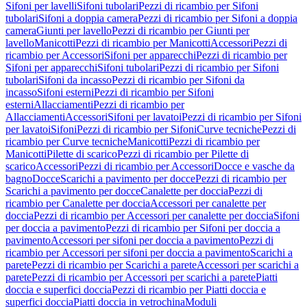
Sifoni per lavelli
Sifoni tubolari
Pezzi di ricambio per Sifoni
tubolari
Sifoni a doppia camera
Pezzi di ricambio per Sifoni a doppia
camera
Giunti per lavello
Pezzi di ricambio per Giunti per
lavello
Manicotti
Pezzi di ricambio per Manicotti
Accessori
Pezzi di
ricambio per Accessori
Sifoni per apparecchi
Pezzi di ricambio per
Sifoni per apparecchi
Sifoni tubolari
Pezzi di ricambio per Sifoni
tubolari
Sifoni da incasso
Pezzi di ricambio per Sifoni da
incasso
Sifoni esterni
Pezzi di ricambio per Sifoni
esterni
Allacciamenti
Pezzi di ricambio per
Allacciamenti
Accessori
Sifoni per lavatoi
Pezzi di ricambio per Sifoni
per lavatoi
Sifoni
Pezzi di ricambio per Sifoni
Curve tecniche
Pezzi di
ricambio per Curve tecniche
Manicotti
Pezzi di ricambio per
Manicotti
Pilette di scarico
Pezzi di ricambio per Pilette di
scarico
Accessori
Pezzi di ricambio per Accessori
Docce e vasche da
bagno
Docce
Scarichi a pavimento per docce
Pezzi di ricambio per
Scarichi a pavimento per docce
Canalette per doccia
Pezzi di
ricambio per Canalette per doccia
Accessori per canalette per
doccia
Pezzi di ricambio per Accessori per canalette per doccia
Sifoni
per doccia a pavimento
Pezzi di ricambio per Sifoni per doccia a
pavimento
Accessori per sifoni per doccia a pavimento
Pezzi di
ricambio per Accessori per sifoni per doccia a pavimento
Scarichi a
parete
Pezzi di ricambio per Scarichi a parete
Accessori per scarichi a
parete
Pezzi di ricambio per Accessori per scarichi a parete
Piatti
doccia e superfici doccia
Pezzi di ricambio per Piatti doccia e
superfici doccia
Piatti doccia in vetrochina
Moduli