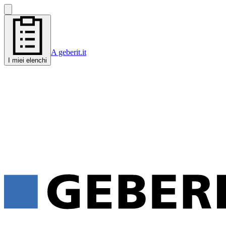
A geberit.it
I miei elenchi