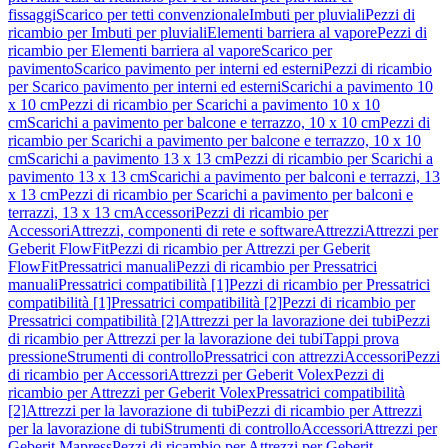
fissaggi
Scarico per tetti convenzionale
Imbuti per pluviali
Pezzi di
ricambio per Imbuti per pluviali
Elementi barriera al vapore
Pezzi di
ricambio per Elementi barriera al vapore
Scarico per
pavimento
Scarico pavimento per interni ed esterni
Pezzi di ricambio
per Scarico pavimento per interni ed esterni
Scarichi a pavimento 10
x 10 cm
Pezzi di ricambio per Scarichi a pavimento 10 x 10
cm
Scarichi a pavimento per balcone e terrazzo, 10 x 10 cm
Pezzi di
ricambio per Scarichi a pavimento per balcone e terrazzo, 10 x 10
cm
Scarichi a pavimento 13 x 13 cm
Pezzi di ricambio per Scarichi a
pavimento 13 x 13 cm
Scarichi a pavimento per balconi e terrazzi, 13
x 13 cm
Pezzi di ricambio per Scarichi a pavimento per balconi e
terrazzi, 13 x 13 cm
Accessori
Pezzi di ricambio per
Accessori
Attrezzi, componenti di rete e software
Attrezzi
Attrezzi per
Geberit FlowFit
Pezzi di ricambio per Attrezzi per Geberit
FlowFit
Pressatrici manuali
Pezzi di ricambio per Pressatrici
manuali
Pressatrici compatibilità [1]
Pezzi di ricambio per Pressatrici
compatibilità [1]
Pressatrici compatibilità [2]
Pezzi di ricambio per
Pressatrici compatibilità [2]
Attrezzi per la lavorazione dei tubi
Pezzi
di ricambio per Attrezzi per la lavorazione dei tubi
Tappi prova
pressione
Strumenti di controllo
Pressatrici con attrezzi
Accessori
Pezzi
di ricambio per Accessori
Attrezzi per Geberit Volex
Pezzi di
ricambio per Attrezzi per Geberit Volex
Pressatrici compatibilità
[2]
Attrezzi per la lavorazione di tubi
Pezzi di ricambio per Attrezzi
per la lavorazione di tubi
Strumenti di controllo
Accessori
Attrezzi per
Geberit Mapress
Pezzi di ricambio per Attrezzi per Geberit