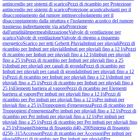
antincendio per sistemi di scarico
Pezzi di ricambio per Protezione
antincendio per sistemi di scarico
Protezione acustica
Isolanti per il
disaccoppiamento dal rumore intrinseco
Isolamento per il
disaccoppiamento dalla struttura e l'isolamento acustico del rumore
trasmesso indirettamente via aria
Protezione
dall'umidità
Impermeabilizzazione
Valvole di ventilazione per
scarico
Valvole di ventilazione
Valvole di ritegno a risparmio
energetico
Scarico per tetti Geberit Pluvia
Imbuti per pluviali
Pezzi di
ricambio per Imbuti per pluviali
Imbuti per pluviali fino a 12 l/s
Pezzi
di ricambio per Imbuti per pluviali fino a 12 l/s
Imbuti per pluviali
fino a 25 l/s
Pezzi di ricambio per Imbuti per pluviali fino a 25
l/s
Imbuti per pluviali per canali di gronda
Pezzi di ricambio per
Imbuti per pluviali per canali di gronda
Imbuti per pluviali fino a 12
l/s
Pezzi di ricambio per Imbuti per pluviali fino a 12 l/s
Imbuti per
pluviali fino a 25 l/s
Pezzi di ricambio per Imbuti per pluviali fino a
25 l/s
Elementi barriera al vapore
Pezzi di ricambio per Elementi
barriera al vapore
Per imbuti per pluviali fino a 12 l/s
Pezzi di
ricambio per Per imbuti per pluviali fino a 12 l/s
Per imbuti per
pluviali fino a 25 l/s
Troppopieni d'emergenza
Pezzi di ricambio per
Troppopieni d'emergenza
Per imbuti per pluviali fino a 12 l/s
Pezzi di
ricambio per Per imbuti per pluviali fino a 12 l/s
Per imbuti per
pluviali fino a 25 l/s
Pezzi di ricambio per Per imbuti per pluviali fino
a 25 l/s
Fissaggi
Sistema di fissaggio d40–200
Sistema di fissaggio
d250–315
Accessori
Pezzi di ricambio per Accessori
Per imbuti per
pluviali
Pezzi di ricambio per Per imbuti per pluviali
Per