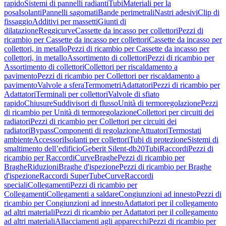
rapido
Sistemi di pannelli radianti
Tubi
Materiali per la
posa
Isolanti
Pannelli sagomati
Bande perimetrali
Nastri adesivi
Clip di
fissaggio
Additivi per massetti
Giunti di
dilatazione
Reggicurve
Cassette da incasso per collettori
Pezzi di
ricambio per Cassette da incasso per collettori
Cassette da incasso per
collettori, in metallo
Pezzi di ricambio per Cassette da incasso per
collettori, in metallo
Assortimento di collettori
Pezzi di ricambio per
Assortimento di collettori
Collettori per riscaldamento a
pavimento
Pezzi di ricambio per Collettori per riscaldamento a
pavimento
Valvole a sfera
Termometri
Adattatori
Pezzi di ricambio per
Adattatori
Terminali per collettori
Valvole di sfiato
rapido
Chiusure
Suddivisori di flusso
Unità di termoregolazione
Pezzi
di ricambio per Unità di termoregolazione
Collettori per circuiti dei
radiatori
Pezzi di ricambio per Collettori per circuiti dei
radiatori
Bypass
Componenti di regolazione
Attuatori
Termostati
ambiente
Accessori
Isolanti per collettori
Tubi di protezione
Sistemi di
smaltimento dell’edificio
Geberit Silent-db20
Tubi
Raccordi
Pezzi di
ricambio per Raccordi
Curve
Braghe
Pezzi di ricambio per
Braghe
Riduzioni
Braghe d'ispezione
Pezzi di ricambio per Braghe
d'ispezione
Raccordi SuperTube
Curve
Raccordi
speciali
Collegamenti
Pezzi di ricambio per
Collegamenti
Collegamenti a saldare
Congiunzioni ad innesto
Pezzi di
ricambio per Congiunzioni ad innesto
Adattatori per il collegamento
ad altri materiali
Pezzi di ricambio per Adattatori per il collegamento
ad altri materiali
Allacciamenti agli apparecchi
Pezzi di ricambio per