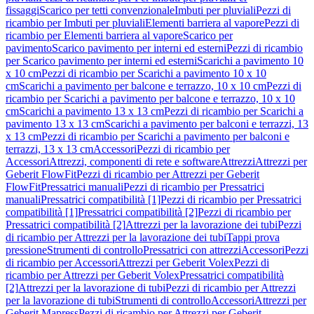
fissaggi
Scarico per tetti convenzionale
Imbuti per pluviali
Pezzi di
ricambio per Imbuti per pluviali
Elementi barriera al vapore
Pezzi di
ricambio per Elementi barriera al vapore
Scarico per
pavimento
Scarico pavimento per interni ed esterni
Pezzi di ricambio
per Scarico pavimento per interni ed esterni
Scarichi a pavimento 10
x 10 cm
Pezzi di ricambio per Scarichi a pavimento 10 x 10
cm
Scarichi a pavimento per balcone e terrazzo, 10 x 10 cm
Pezzi di
ricambio per Scarichi a pavimento per balcone e terrazzo, 10 x 10
cm
Scarichi a pavimento 13 x 13 cm
Pezzi di ricambio per Scarichi a
pavimento 13 x 13 cm
Scarichi a pavimento per balconi e terrazzi, 13
x 13 cm
Pezzi di ricambio per Scarichi a pavimento per balconi e
terrazzi, 13 x 13 cm
Accessori
Pezzi di ricambio per
Accessori
Attrezzi, componenti di rete e software
Attrezzi
Attrezzi per
Geberit FlowFit
Pezzi di ricambio per Attrezzi per Geberit
FlowFit
Pressatrici manuali
Pezzi di ricambio per Pressatrici
manuali
Pressatrici compatibilità [1]
Pezzi di ricambio per Pressatrici
compatibilità [1]
Pressatrici compatibilità [2]
Pezzi di ricambio per
Pressatrici compatibilità [2]
Attrezzi per la lavorazione dei tubi
Pezzi
di ricambio per Attrezzi per la lavorazione dei tubi
Tappi prova
pressione
Strumenti di controllo
Pressatrici con attrezzi
Accessori
Pezzi
di ricambio per Accessori
Attrezzi per Geberit Volex
Pezzi di
ricambio per Attrezzi per Geberit Volex
Pressatrici compatibilità
[2]
Attrezzi per la lavorazione di tubi
Pezzi di ricambio per Attrezzi
per la lavorazione di tubi
Strumenti di controllo
Accessori
Attrezzi per
Geberit Mapress
Pezzi di ricambio per Attrezzi per Geberit