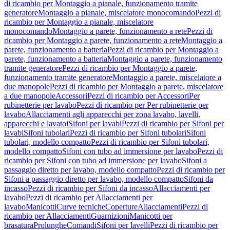
di ricambio per Montaggio a pianale, funzionamento tramite
generatore
Montaggio a pianale, miscelatore monocomando
Pezzi di
ricambio per Montaggio a pianale, miscelatore
monocomando
Montaggio a parete, funzionamento a rete
Pezzi di
ricambio per Montaggio a parete, funzionamento a rete
Montaggio a
parete, funzionamento a batteria
Pezzi di ricambio per Montaggio a
parete, funzionamento a batteria
Montaggio a parete, funzionamento
tramite generatore
Pezzi di ricambio per Montaggio a parete,
funzionamento tramite generatore
Montaggio a parete, miscelatore a
due manopole
Pezzi di ricambio per Montaggio a parete, miscelatore
a due manopole
Accessori
Pezzi di ricambio per Accessori
Per
rubinetterie per lavabo
Pezzi di ricambio per Per rubinetterie per
lavabo
Allacciamenti agli apparecchi per zona lavabo, lavelli,
apparecchi e lavatoi
Sifoni per lavabi
Pezzi di ricambio per Sifoni per
lavabi
Sifoni tubolari
Pezzi di ricambio per Sifoni tubolari
Sifoni
tubolari, modello compatto
Pezzi di ricambio per Sifoni tubolari,
modello compatto
Sifoni con tubo ad immersione per lavabo
Pezzi di
ricambio per Sifoni con tubo ad immersione per lavabo
Sifoni a
passaggio diretto per lavabo, modello compatto
Pezzi di ricambio per
Sifoni a passaggio diretto per lavabo, modello compatto
Sifoni da
incasso
Pezzi di ricambio per Sifoni da incasso
Allacciamenti per
lavabo
Pezzi di ricambio per Allacciamenti per
lavabo
Manicotti
Curve tecniche
Coperture
Allacciamenti
Pezzi di
ricambio per Allacciamenti
Guarnizioni
Manicotti per
brasatura
Prolunghe
Comandi
Sifoni per lavelli
Pezzi di ricambio per