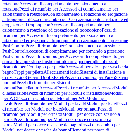
rotazione
Accessori di completamento per azionamento a
rotazione
Pezzi di ricambio per Accessori di completamento per
azionamento a rotazione
Con azionamento a rotazione ed erogazione
al troppopieno
Pezzi di ricambio per Con azionamento a rotazione ed
erogazione al troppopieno
Accessori di completamento per
azionamento a rotazione ed erogazione al troppopieno
Pezzi di
ricambio per Accessori di completamento per azionamento a
rotazione ed erogazione al troppopieno
Con azionamento a pressione
PushControl
Pezzi di ricambio per Con azionamento a pressione
PushControl
Accessori di completamento per comando a pressione
PushControl
Pezzi di ricambio per Accessori di completamento per
comando a pressione PushControl
Con tappo per piletta
Pezzi di
ricambio per Con tappo per piletta
Accessori per sifoni per vasche da
bagno
Tappi per piletta
Allacciamenti idrici
Sistemi di installazione e
di risciacquo
Geberit Duofix
Pareti
Pezzi di ricambio per Pareti
Sistemi
portanti
Pezzi di ricambio per Sistemi
portanti
Pannellature
Accessori
Pezzi di ricambio per Accessori
Moduli
d'installazione
Pezzi di ricambio per Moduli d'installazione
Moduli
per WC
Pezzi di ricambio per Moduli per WC
Moduli per
lavabi
Pezzi di ricambio per Moduli per lavabi
Moduli per bidet
Pezzi
di ricambio per Moduli per bidet
Moduli per orinatoi
Pezzi di
ricambio per Moduli per orinatoi
Moduli per docce con scarico a
parete
Pezzi di ricambio per Moduli per docce con scarico a
parete
Moduli per docce e vasche da bagno
Pezzi di ricambio per
Moduli per docce e vasche da bagno
Elementi per pareti di