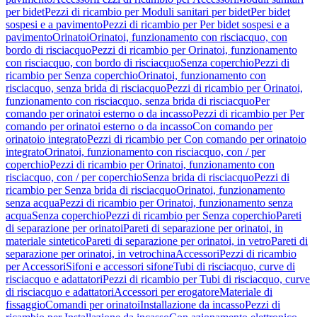
per bidet
Pezzi di ricambio per Moduli sanitari per bidet
Per bidet
sospesi e a pavimento
Pezzi di ricambio per Per bidet sospesi e a
pavimento
Orinatoi
Orinatoi, funzionamento con risciacquo, con
bordo di risciacquo
Pezzi di ricambio per Orinatoi, funzionamento
con risciacquo, con bordo di risciacquo
Senza coperchio
Pezzi di
ricambio per Senza coperchio
Orinatoi, funzionamento con
risciacquo, senza brida di risciacquo
Pezzi di ricambio per Orinatoi,
funzionamento con risciacquo, senza brida di risciacquo
Per
comando per orinatoi esterno o da incasso
Pezzi di ricambio per Per
comando per orinatoi esterno o da incasso
Con comando per
orinatoio integrato
Pezzi di ricambio per Con comando per orinatoio
integrato
Orinatoi, funzionamento con risciacquo, con / per
coperchio
Pezzi di ricambio per Orinatoi, funzionamento con
risciacquo, con / per coperchio
Senza brida di risciacquo
Pezzi di
ricambio per Senza brida di risciacquo
Orinatoi, funzionamento
senza acqua
Pezzi di ricambio per Orinatoi, funzionamento senza
acqua
Senza coperchio
Pezzi di ricambio per Senza coperchio
Pareti
di separazione per orinatoi
Pareti di separazione per orinatoi, in
materiale sintetico
Pareti di separazione per orinatoi, in vetro
Pareti di
separazione per orinatoi, in vetrochina
Accessori
Pezzi di ricambio
per Accessori
Sifoni e accessori sifone
Tubi di risciacquo, curve di
risciacquo e adattatori
Pezzi di ricambio per Tubi di risciacquo, curve
di risciacquo e adattatori
Accessori per erogatore
Materiale di
fissaggio
Comandi per orinatoi
Installazione da incasso
Pezzi di