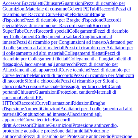
Accessori
Braccialetti
Chiusure
Guarnizioni
Pezzi di ricambio per
Guarnizioni
Materiale di consumo
Geberit PE
Tubi
Raccordi
Pezzi di
ricambio per Raccordi
Curve
Braghe
Riduzioni
Braghe
d'ispezione
Pezzi di ricambio per Braghe d'ispezione
Raccordi
speciali
Pezzi di ricambio per Raccordi speciali
Raccordi
SuperTube
Curve
Raccordi speciali
Collegamenti
Pezzi di ricambio
per Collegamenti
Collegamenti a saldare
Congiunzioni ad
innesto
Pezzi di ricambio per Congiunzioni ad innesto
Adattatori per
il collegamento ad altri materiali
Pezzi di ricambio per Adattatori per
il collegamento ad altri materiali
Collegamenti filettati
Pezzi di
ricambio per Collegamenti filettati
Collegamenti a flangia
Colletti di
fissaggio
Allacciamenti agli apparecchi
Pezzi di ricambio per
Allacciamenti agli apparecchi
Curve tecniche
Pezzi di ricambio per
Curve tecniche
Manicotti di raccordo
Pezzi di ricambio per Manicotti
di raccordo
Sifoni a chiocciola
Pezzi di ricambio per Sifoni a
chiocciola
Accessori
Braccialetti
Fissaggi per braccialetti
Canali
portanti
Chiusure
Guarnizioni
Protezioni cantiere
Materiali di
consumo
Geberit PP-
HT
Tubi
Raccordi
Curve
Diramazioni
Riduzioni
Braghe
d'ispezione
Aumenti
Giunzioni
Adattatori per il collegamento ad altri
materiali
Congiunzioni ad innesto
Allacciamenti agli
apparecchi
Curve tecniche
Raccordi
diritti
Accessori
Chiusure
Guarnizioni
Protezione antincendio,
protezione acustica e protezione dall'umidità
Protezione
antincendio
Pezzi di ricambio per Protezione antincendio
Protezione