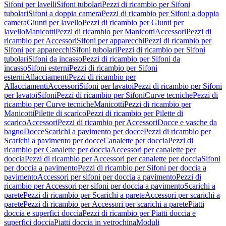
Sifoni per lavelli
Sifoni tubolari
Pezzi di ricambio per Sifoni
tubolari
Sifoni a doppia camera
Pezzi di ricambio per Sifoni a doppia
camera
Giunti per lavello
Pezzi di ricambio per Giunti per
lavello
Manicotti
Pezzi di ricambio per Manicotti
Accessori
Pezzi di
ricambio per Accessori
Sifoni per apparecchi
Pezzi di ricambio per
Sifoni per apparecchi
Sifoni tubolari
Pezzi di ricambio per Sifoni
tubolari
Sifoni da incasso
Pezzi di ricambio per Sifoni da
incasso
Sifoni esterni
Pezzi di ricambio per Sifoni
esterni
Allacciamenti
Pezzi di ricambio per
Allacciamenti
Accessori
Sifoni per lavatoi
Pezzi di ricambio per Sifoni
per lavatoi
Sifoni
Pezzi di ricambio per Sifoni
Curve tecniche
Pezzi di
ricambio per Curve tecniche
Manicotti
Pezzi di ricambio per
Manicotti
Pilette di scarico
Pezzi di ricambio per Pilette di
scarico
Accessori
Pezzi di ricambio per Accessori
Docce e vasche da
bagno
Docce
Scarichi a pavimento per docce
Pezzi di ricambio per
Scarichi a pavimento per docce
Canalette per doccia
Pezzi di
ricambio per Canalette per doccia
Accessori per canalette per
doccia
Pezzi di ricambio per Accessori per canalette per doccia
Sifoni
per doccia a pavimento
Pezzi di ricambio per Sifoni per doccia a
pavimento
Accessori per sifoni per doccia a pavimento
Pezzi di
ricambio per Accessori per sifoni per doccia a pavimento
Scarichi a
parete
Pezzi di ricambio per Scarichi a parete
Accessori per scarichi a
parete
Pezzi di ricambio per Accessori per scarichi a parete
Piatti
doccia e superfici doccia
Pezzi di ricambio per Piatti doccia e
superfici doccia
Piatti doccia in vetrochina
Moduli