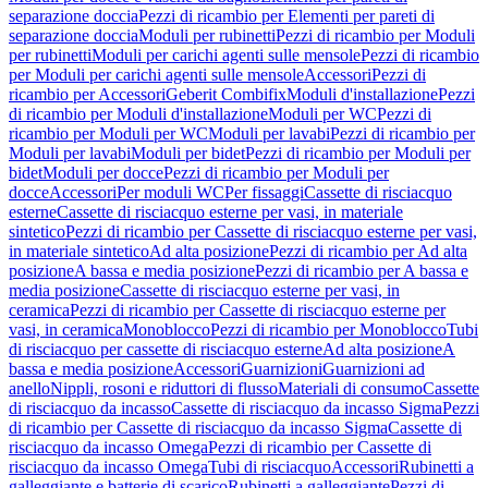
separazione doccia
Pezzi di ricambio per Elementi per pareti di
separazione doccia
Moduli per rubinetti
Pezzi di ricambio per Moduli
per rubinetti
Moduli per carichi agenti sulle mensole
Pezzi di ricambio
per Moduli per carichi agenti sulle mensole
Accessori
Pezzi di
ricambio per Accessori
Geberit Combifix
Moduli d'installazione
Pezzi
di ricambio per Moduli d'installazione
Moduli per WC
Pezzi di
ricambio per Moduli per WC
Moduli per lavabi
Pezzi di ricambio per
Moduli per lavabi
Moduli per bidet
Pezzi di ricambio per Moduli per
bidet
Moduli per docce
Pezzi di ricambio per Moduli per
docce
Accessori
Per moduli WC
Per fissaggi
Cassette di risciacquo
esterne
Cassette di risciacquo esterne per vasi, in materiale
sintetico
Pezzi di ricambio per Cassette di risciacquo esterne per vasi,
in materiale sintetico
Ad alta posizione
Pezzi di ricambio per Ad alta
posizione
A bassa e media posizione
Pezzi di ricambio per A bassa e
media posizione
Cassette di risciacquo esterne per vasi, in
ceramica
Pezzi di ricambio per Cassette di risciacquo esterne per
vasi, in ceramica
Monoblocco
Pezzi di ricambio per Monoblocco
Tubi
di risciacquo per cassette di risciacquo esterne
Ad alta posizione
A
bassa e media posizione
Accessori
Guarnizioni
Guarnizioni ad
anello
Nippli, rosoni e riduttori di flusso
Materiali di consumo
Cassette
di risciacquo da incasso
Cassette di risciacquo da incasso Sigma
Pezzi
di ricambio per Cassette di risciacquo da incasso Sigma
Cassette di
risciacquo da incasso Omega
Pezzi di ricambio per Cassette di
risciacquo da incasso Omega
Tubi di risciacquo
Accessori
Rubinetti a
galleggiante e batterie di scarico
Rubinetti a galleggiante
Pezzi di