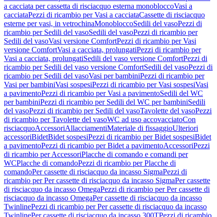
a cacciata per cassetta di risciacquo esterna monoblocco
Vasi a
cacciata
Pezzi di ricambio per Vasi a cacciata
Cassette di risciacquo
esterne per vasi, in vetrochina
Monoblocco
Sedili del vaso
Pezzi di
ricambio per Sedili del vaso
Sedili del vaso
Pezzi di ricambio per
Sedili del vaso
Vasi versione Comfort
Pezzi di ricambio per Vasi
versione Comfort
Vasi a cacciata, prolungati
Pezzi di ricambio per
Vasi a cacciata, prolungati
Sedili del vaso versione Comfort
Pezzi di
ricambio per Sedili del vaso versione Comfort
Sedili del vaso
Pezzi di
ricambio per Sedili del vaso
Vasi per bambini
Pezzi di ricambio per
Vasi per bambini
Vasi sospesi
Pezzi di ricambio per Vasi sospesi
Vasi
a pavimento
Pezzi di ricambio per Vasi a pavimento
Sedili del WC
per bambini
Pezzi di ricambio per Sedili del WC per bambini
Sedili
del vaso
Pezzi di ricambio per Sedili del vaso
Tavolette del vaso
Pezzi
di ricambio per Tavolette del vaso
WC ad uso accovacciato
Con
risciacquo
Accessori
Allacciamenti
Materiale di fissaggio
Ulteriori
accessori
Bidet
Bidet sospesi
Pezzi di ricambio per Bidet sospesi
Bidet
a pavimento
Pezzi di ricambio per Bidet a pavimento
Accessori
Pezzi
di ricambio per Accessori
Placche di comando e comandi per
WC
Placche di comando
Pezzi di ricambio per Placche di
comando
Per cassette di risciacquo da incasso Sigma
Pezzi di
ricambio per Per cassette di risciacquo da incasso Sigma
Per cassette
di risciacquo da incasso Omega
Pezzi di ricambio per Per cassette di
risciacquo da incasso Omega
Per cassette di risciacquo da incasso
Twinline
Pezzi di ricambio per Per cassette di risciacquo da incasso
Twinline
Per cassette di risciacquo da incasso 300T
Pezzi di ricambio