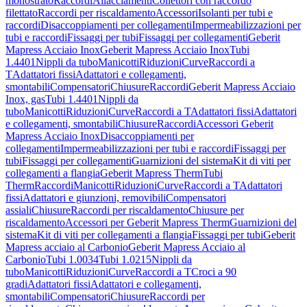
monostrato
Raccordi
Allacciamenti
Collettori con raccordo
filettato
Raccordi per riscaldamento
Accessori
Isolanti per tubi e
raccordi
Disaccoppiamenti per collegamenti
Impermeabilizzazioni per
tubi e raccordi
Fissaggi per tubi
Fissaggi per collegamenti
Geberit
Mapress Acciaio Inox
Geberit Mapress Acciaio Inox
Tubi
1.4401
Nippli da tubo
Manicotti
Riduzioni
Curve
Raccordi a
T
Adattatori fissi
Adattatori e collegamenti,
smontabili
Compensatori
Chiusure
Raccordi
Geberit Mapress Acciaio
Inox, gas
Tubi 1.4401
Nippli da
tubo
Manicotti
Riduzioni
Curve
Raccordi a T
Adattatori fissi
Adattatori
e collegamenti, smontabili
Chiusure
Raccordi
Accessori Geberit
Mapress Acciaio Inox
Disaccoppiamenti per
collegamenti
Impermeabilizzazioni per tubi e raccordi
Fissaggi per
tubi
Fissaggi per collegamenti
Guarnizioni del sistema
Kit di viti per
collegamenti a flangia
Geberit Mapress Therm
Tubi
Therm
Raccordi
Manicotti
Riduzioni
Curve
Raccordi a T
Adattatori
fissi
Adattatori e giunzioni, removibili
Compensatori
assiali
Chiusure
Raccordi per riscaldamento
Chiusure per
riscaldamento
Accessori per Geberit Mapress Therm
Guarnizioni del
sistema
Kit di viti per collegamenti a flangia
Fissaggi per tubi
Geberit
Mapress acciaio al Carbonio
Geberit Mapress Acciaio al
Carbonio
Tubi 1.0034
Tubi 1.0215
Nippli da
tubo
Manicotti
Riduzioni
Curve
Raccordi a T
Croci a 90
gradi
Adattatori fissi
Adattatori e collegamenti,
smontabili
Compensatori
Chiusure
Raccordi per