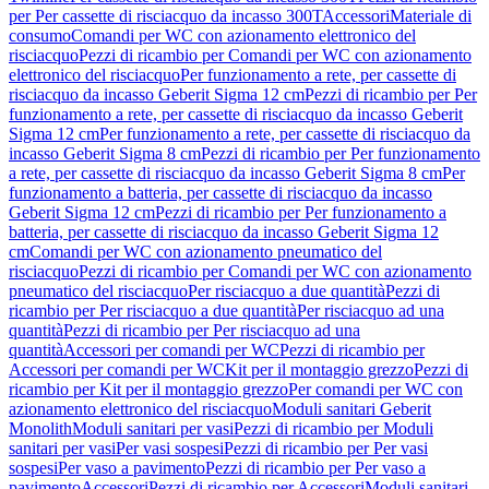
per Per cassette di risciacquo da incasso 300T
Accessori
Materiale di
consumo
Comandi per WC con azionamento elettronico del
risciacquo
Pezzi di ricambio per Comandi per WC con azionamento
elettronico del risciacquo
Per funzionamento a rete, per cassette di
risciacquo da incasso Geberit Sigma 12 cm
Pezzi di ricambio per Per
funzionamento a rete, per cassette di risciacquo da incasso Geberit
Sigma 12 cm
Per funzionamento a rete, per cassette di risciacquo da
incasso Geberit Sigma 8 cm
Pezzi di ricambio per Per funzionamento
a rete, per cassette di risciacquo da incasso Geberit Sigma 8 cm
Per
funzionamento a batteria, per cassette di risciacquo da incasso
Geberit Sigma 12 cm
Pezzi di ricambio per Per funzionamento a
batteria, per cassette di risciacquo da incasso Geberit Sigma 12
cm
Comandi per WC con azionamento pneumatico del
risciacquo
Pezzi di ricambio per Comandi per WC con azionamento
pneumatico del risciacquo
Per risciacquo a due quantità
Pezzi di
ricambio per Per risciacquo a due quantità
Per risciacquo ad una
quantità
Pezzi di ricambio per Per risciacquo ad una
quantità
Accessori per comandi per WC
Pezzi di ricambio per
Accessori per comandi per WC
Kit per il montaggio grezzo
Pezzi di
ricambio per Kit per il montaggio grezzo
Per comandi per WC con
azionamento elettronico del risciacquo
Moduli sanitari Geberit
Monolith
Moduli sanitari per vasi
Pezzi di ricambio per Moduli
sanitari per vasi
Per vasi sospesi
Pezzi di ricambio per Per vasi
sospesi
Per vaso a pavimento
Pezzi di ricambio per Per vaso a
pavimento
Accessori
Pezzi di ricambio per Accessori
Moduli sanitari