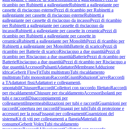
ricambio per Rubinetti a galleggiante
Rubinetti a galleggiante per
cassette di risciacquo esterne
Pezzi di ricambio per Rubinetti a
galleggiante per cassette di risciacquo esterne
Rubinetti a
galleggiante per cassette di risciacquo da incasso
Pezzi di ricambio
per Rubinetti a galleggiante per cassette di risciacquo da
incasso
Rubinetti a galleggiante per cassette in ceramica
Pezzi di
ricambio per Rubinetti a galleggiante per cassette in
ceramica
Rubinetti a galleggiante per Monolith
Pezzi di ricambio per
Rubinetti a galleggiante per Monolith
Batterie di scarico
Pezzi di
ricambio per Batterie di scarico
Risciacquo a due quantità
Pezzi di
ricambio per Risciacquo a due quantità
Batterie
Pezzi di ricambio per
Batterie
Risciacquo a due quantità
Pezzi di ricambio per Risciacquo a
due quantità
Accessori
Pulsanti
Adattatori
Membrane
Adduzione
idrica
Geberit FlowFit
Tubi multistrato
Tubi riscaldamento
multistrato
Tubi monostrato
Raccordi
Giunti
Riduzioni
Curve
Raccordi
a T
Adattatori fissi
Adattatori e collegamenti,
smontabili
Chiusure
Raccordi
Collettori con raccordo filettato
Raccordi
per riscaldamento
Chiusure per riscaldamento
Accessori
Isolanti per
tubi e raccordi
Disaccoppiamenti per
collegamenti
Impermeabilizzazioni per tubi e raccordi
Guarnizioni per
raccordi
Copertura per raccordi
Fissaggi per tubi
Tubi di protezione e
accessori per la posa
Fissaggi per collegamenti
Guarnizioni del
sistema
Kit di viti per collegamenti a flangia
Materiali di
consumo
Geberit Volex
Tubi riscaldamento