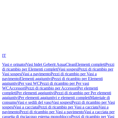
IT
Vasi e orinatoi
Vasi bidet Geberit AquaClean
Elementi completi
Pezzi
di ricambio per Elementi completi
Vasi sospesi
Pezzi di ricambio per
Vasi sospesi
Vasi a pavimento
Pezzi di ricambio per Vasi a
pavimento
Elementi aggiuntivi
Pezzi di ricambio per Elementi
aggiuntivi
Per vasi WC
Pezzi di ricambio per Per vasi
WC
Accessori
Pezzi di ricambio per Accessori
Per elementi
completi
Per elementi aggiuntivi
Pezzi di ricambio per Per elementi
aggiuntivi
Per elementi aggiuntivi e elementi completi
Materiale di
consumo
Vasi e sedili del vaso
Vasi sospesi
Pezzi di ricambio per Vasi
sospesi
Vasi a cacciata
Pezzi di ricambio per Vasi a cacciata
Vasi a
pavimento
Pezzi di ricambio per Vasi a pavimento
Vasi a cacciata per
cassetta di risciacquo esterna monoblocco
Pezzi di ricambio per Vasi