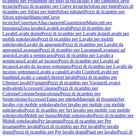
ricambio per Prolunghe del tubo di risciacquo e del cannotto
Curve
tecniche
Pezzi di ricambio per Curve tecniche
Sifoni per bidet
Pezzi di
ricambio per Sifoni per bidet
Sifoni tubolari
Pezzi di ricambio per
Sifoni tubolari
Manicotti
Curve
tecniche
Coperture
Allacciamenti
Guarnizioni
Manicotti per
brasatura
Zona lavabo
Lavabi
Lavabi
Pezzi di ricambio per
Lavabi
Lavabi doppi
Pezzi di ricambio per Lavabi doppi
Lavabi per
mobili sottolavabo
Pezzi di ricambio per Lavabi per mobili
sottolavabo
Lavabi da appoggio
Pezzi di ricambio per Lavabi da
appoggio
Lavamani
Pezzi di ricambio per Lavamani
Lavamani ad
angolo
Lavabi a semincasso
Pezzi di ricambio per Lavabi a
semincasso
Lavabi ad incasso
Pezzi di ricambio per Lavabi ad
incasso
Lavabi da incasso sottopiano
Pezzi di ricambio per Lavabi da
incasso sottopiano
Lavabi a canale
Lavabi Comfort
Lavabi per
bambini
Lavabi a canale
Ulteriori lavabi
Pezzi di ricambio per
Ulteriori lavabi
Vuotatoi
Pezzi di ricambio per Vuotatoi
Lavatoi
polivalenti
Accessori
Colonne
Pezzi di ricambio per
Colonne
Colonne
Semicolonne
Pezzi di ricambio per
Semicolonne
Accessori
Tappi per piletta
Materiale di fissaggio
Set
lavabo con mobile sottolavabo
Set lavabo per mobile con mobile
sottolavabo
Pezzi di ricambio per Set lavabo per mobile con mobile
sottolavabo
Mobili per bagno
Mobili sottolavabo
Pezzi di ricambio per
Mobili sottolavabo
Per lavamani
Pezzi di ricambio per Per
lavamani
Per lavabi
Pezzi di ricambio per Per lavabi
Per lavabi
doppi
Pezzi di ricambio per Per lavabi doppi
Piani per lavabo
Pezzi di