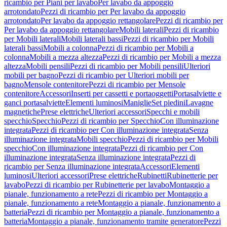
ricambio per Piani per lavabo
Per lavabo da appoggio
arrotondato
Pezzi di ricambio per Per lavabo da appoggio
arrotondato
Per lavabo da appoggio rettangolare
Pezzi di ricambio per
Per lavabo da appoggio rettangolare
Mobili laterali
Pezzi di ricambio
per Mobili laterali
Mobili laterali bassi
Pezzi di ricambio per Mobili
laterali bassi
Mobili a colonna
Pezzi di ricambio per Mobili a
colonna
Mobili a mezza altezza
Pezzi di ricambio per Mobili a mezza
altezza
Mobili pensili
Pezzi di ricambio per Mobili pensili
Ulteriori
mobili per bagno
Pezzi di ricambio per Ulteriori mobili per
bagno
Mensole contenitore
Pezzi di ricambio per Mensole
contenitore
Accessori
Inserti per cassetti e portaoggetti
Portasalviette e
ganci portasalviette
Elementi luminosi
Maniglie
Set piedini
Lavagne
magnetiche
Prese elettriche
Ulteriori accessori
Specchi e mobili
specchio
Specchio
Pezzi di ricambio per Specchio
Con illuminazione
integrata
Pezzi di ricambio per Con illuminazione integrata
Senza
illuminazione integrata
Mobili specchio
Pezzi di ricambio per Mobili
specchio
Con illuminazione integrata
Pezzi di ricambio per Con
illuminazione integrata
Senza illuminazione integrata
Pezzi di
ricambio per Senza illuminazione integrata
Accessori
Elementi
luminosi
Ulteriori accessori
Prese elettriche
Rubinetti
Rubinetterie per
lavabo
Pezzi di ricambio per Rubinetterie per lavabo
Montaggio a
pianale, funzionamento a rete
Pezzi di ricambio per Montaggio a
pianale, funzionamento a rete
Montaggio a pianale, funzionamento a
batteria
Pezzi di ricambio per Montaggio a pianale, funzionamento a
batteria
Montaggio a pianale, funzionamento tramite generatore
Pezzi