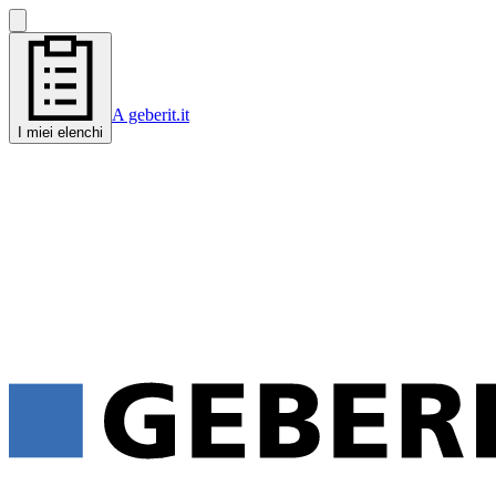
A geberit.it
I miei elenchi