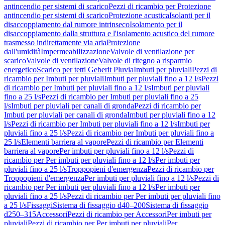
antincendio per sistemi di scarico
Pezzi di ricambio per Protezione
antincendio per sistemi di scarico
Protezione acustica
Isolanti per il
disaccoppiamento dal rumore intrinseco
Isolamento per il
disaccoppiamento dalla struttura e l'isolamento acustico del rumore
trasmesso indirettamente via aria
Protezione
dall'umidità
Impermeabilizzazione
Valvole di ventilazione per
scarico
Valvole di ventilazione
Valvole di ritegno a risparmio
energetico
Scarico per tetti Geberit Pluvia
Imbuti per pluviali
Pezzi di
ricambio per Imbuti per pluviali
Imbuti per pluviali fino a 12 l/s
Pezzi
di ricambio per Imbuti per pluviali fino a 12 l/s
Imbuti per pluviali
fino a 25 l/s
Pezzi di ricambio per Imbuti per pluviali fino a 25
l/s
Imbuti per pluviali per canali di gronda
Pezzi di ricambio per
Imbuti per pluviali per canali di gronda
Imbuti per pluviali fino a 12
l/s
Pezzi di ricambio per Imbuti per pluviali fino a 12 l/s
Imbuti per
pluviali fino a 25 l/s
Pezzi di ricambio per Imbuti per pluviali fino a
25 l/s
Elementi barriera al vapore
Pezzi di ricambio per Elementi
barriera al vapore
Per imbuti per pluviali fino a 12 l/s
Pezzi di
ricambio per Per imbuti per pluviali fino a 12 l/s
Per imbuti per
pluviali fino a 25 l/s
Troppopieni d'emergenza
Pezzi di ricambio per
Troppopieni d'emergenza
Per imbuti per pluviali fino a 12 l/s
Pezzi di
ricambio per Per imbuti per pluviali fino a 12 l/s
Per imbuti per
pluviali fino a 25 l/s
Pezzi di ricambio per Per imbuti per pluviali fino
a 25 l/s
Fissaggi
Sistema di fissaggio d40–200
Sistema di fissaggio
d250–315
Accessori
Pezzi di ricambio per Accessori
Per imbuti per
pluviali
Pezzi di ricambio per Per imbuti per pluviali
Per