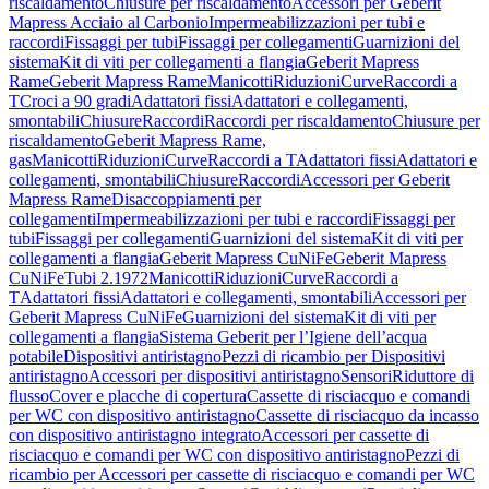
riscaldamento
Chiusure per riscaldamento
Accessori per Geberit
Mapress Acciaio al Carbonio
Impermeabilizzazioni per tubi e
raccordi
Fissaggi per tubi
Fissaggi per collegamenti
Guarnizioni del
sistema
Kit di viti per collegamenti a flangia
Geberit Mapress
Rame
Geberit Mapress Rame
Manicotti
Riduzioni
Curve
Raccordi a
T
Croci a 90 gradi
Adattatori fissi
Adattatori e collegamenti,
smontabili
Chiusure
Raccordi
Raccordi per riscaldamento
Chiusure per
riscaldamento
Geberit Mapress Rame,
gas
Manicotti
Riduzioni
Curve
Raccordi a T
Adattatori fissi
Adattatori e
collegamenti, smontabili
Chiusure
Raccordi
Accessori per Geberit
Mapress Rame
Disaccoppiamenti per
collegamenti
Impermeabilizzazioni per tubi e raccordi
Fissaggi per
tubi
Fissaggi per collegamenti
Guarnizioni del sistema
Kit di viti per
collegamenti a flangia
Geberit Mapress CuNiFe
Geberit Mapress
CuNiFe
Tubi 2.1972
Manicotti
Riduzioni
Curve
Raccordi a
T
Adattatori fissi
Adattatori e collegamenti, smontabili
Accessori per
Geberit Mapress CuNiFe
Guarnizioni del sistema
Kit di viti per
collegamenti a flangia
Sistema Geberit per l’Igiene dell’acqua
potabile
Dispositivi antiristagno
Pezzi di ricambio per Dispositivi
antiristagno
Accessori per dispositivi antiristagno
Sensori
Riduttore di
flusso
Cover e placche di copertura
Cassette di risciacquo e comandi
per WC con dispositivo antiristagno
Cassette di risciacquo da incasso
con dispositivo antiristagno integrato
Accessori per cassette di
risciacquo e comandi per WC con dispositivo antiristagno
Pezzi di
ricambio per Accessori per cassette di risciacquo e comandi per WC