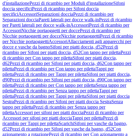
d'installazione
Pezzi di ricambio per Moduli d'installazione
Sifoni
doccia specifici
Pezzi di ricambio per Sifoni doccia
specifici
Accessori
Separazioni doccia
Pezzi di ricambio per
Separazioni doccia
Pareti laterali per docce walk-in
Pezzi di ricambio
per Pareti laterali per docce walk-in
Accessori
Pezzi di ricambio per
Accessori
Nicchie portaoggetti per docce
Pezzi di ricambio per
Nicchie portaoggetti per docce
Nicchie portaoggetti
Pezzi di ricambio
per Nicchie portaoggetti
Accessori
Allacciamenti agli apparecchi per
docce e vasche da bagno
Sifoni per piatti doccia, d52
Pezzi di
ricambio per Sifoni per piatti doccia, d52
Con tappo per piletta
Pezzi
di ricambio per Con tappo per piletta
Sifoni per piatti doccia,
d62
Pezzi di ricambio per Sifoni per piatti doccia, d62
Con tappo per
piletta
Pezzi di ricambio per Con tappo per piletta
Tappi per
piletta
Pezzi di ricambio per Tappi per piletta
Sifoni per piatti doccia,
d90
Pezzi di ricambio per Sifoni per piatti doccia, d90
Con tappo per
piletta
Pezzi di ricambio per Con tappo per piletta
Senza tappo per
piletta
Pezzi di ricambio per Senza tappo per piletta
Tappi per
piletta
Pezzi di ricambio per Tappi per piletta
Sifoni per piatti doccia
Sestra
Pezzi di ricambio per Sifoni per piatti doccia Sestra
Senza
tappo per piletta
Pezzi di ricambio per Senza tappo per
piletta
Accessori per sifoni per piatti doccia
Pezzi di ricambio per
Accessori per sifoni per piatti doccia
Tappi per piletta
Pezzi di
ricambio per Tappi per piletta
Scarichi
Sifoni per vasche da bagno,
d52
Pezzi di ricambio per Sifoni per vasche da bagno, d52
Con
azionamento a rotazione
Pezzi di ricambio per Con azionamento a