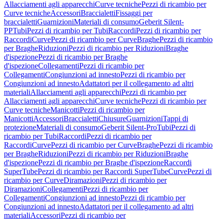
Allacciamenti agli apparecchi
Curve tecniche
Pezzi di ricambio per
Curve tecniche
Accessori
Braccialetti
Fissaggi per
braccialetti
Guarnizioni
Materiali di consumo
Geberit Silent-
PP
Tubi
Pezzi di ricambio per Tubi
Raccordi
Pezzi di ricambio per
Raccordi
Curve
Pezzi di ricambio per Curve
Braghe
Pezzi di ricambio
per Braghe
Riduzioni
Pezzi di ricambio per Riduzioni
Braghe
d'ispezione
Pezzi di ricambio per Braghe
d'ispezione
Collegamenti
Pezzi di ricambio per
Collegamenti
Congiunzioni ad innesto
Pezzi di ricambio per
Congiunzioni ad innesto
Adattatori per il collegamento ad altri
materiali
Allacciamenti agli apparecchi
Pezzi di ricambio per
Allacciamenti agli apparecchi
Curve tecniche
Pezzi di ricambio per
Curve tecniche
Manicotti
Pezzi di ricambio per
Manicotti
Accessori
Braccialetti
Chiusure
Guarnizioni
Tappi di
protezione
Materiali di consumo
Geberit Silent-Pro
Tubi
Pezzi di
ricambio per Tubi
Raccordi
Pezzi di ricambio per
Raccordi
Curve
Pezzi di ricambio per Curve
Braghe
Pezzi di ricambio
per Braghe
Riduzioni
Pezzi di ricambio per Riduzioni
Braghe
d'ispezione
Pezzi di ricambio per Braghe d'ispezione
Raccordi
SuperTube
Pezzi di ricambio per Raccordi SuperTube
Curve
Pezzi di
ricambio per Curve
Diramazioni
Pezzi di ricambio per
Diramazioni
Collegamenti
Pezzi di ricambio per
Collegamenti
Congiunzioni ad innesto
Pezzi di ricambio per
Congiunzioni ad innesto
Adattatori per il collegamento ad altri
materiali
Accessori
Pezzi di ricambio per