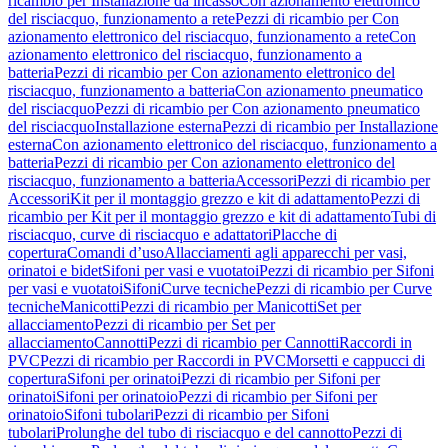
ricambio per Installazione da incasso
Con azionamento elettronico
del risciacquo, funzionamento a rete
Pezzi di ricambio per Con
azionamento elettronico del risciacquo, funzionamento a rete
Con
azionamento elettronico del risciacquo, funzionamento a
batteria
Pezzi di ricambio per Con azionamento elettronico del
risciacquo, funzionamento a batteria
Con azionamento pneumatico
del risciacquo
Pezzi di ricambio per Con azionamento pneumatico
del risciacquo
Installazione esterna
Pezzi di ricambio per Installazione
esterna
Con azionamento elettronico del risciacquo, funzionamento a
batteria
Pezzi di ricambio per Con azionamento elettronico del
risciacquo, funzionamento a batteria
Accessori
Pezzi di ricambio per
Accessori
Kit per il montaggio grezzo e kit di adattamento
Pezzi di
ricambio per Kit per il montaggio grezzo e kit di adattamento
Tubi di
risciacquo, curve di risciacquo e adattatori
Placche di
copertura
Comandi d’uso
Allacciamenti agli apparecchi per vasi,
orinatoi e bidet
Sifoni per vasi e vuotatoi
Pezzi di ricambio per Sifoni
per vasi e vuotatoi
Sifoni
Curve tecniche
Pezzi di ricambio per Curve
tecniche
Manicotti
Pezzi di ricambio per Manicotti
Set per
allacciamento
Pezzi di ricambio per Set per
allacciamento
Cannotti
Pezzi di ricambio per Cannotti
Raccordi in
PVC
Pezzi di ricambio per Raccordi in PVC
Morsetti e cappucci di
copertura
Sifoni per orinatoi
Pezzi di ricambio per Sifoni per
orinatoi
Sifoni per orinatoio
Pezzi di ricambio per Sifoni per
orinatoio
Sifoni tubolari
Pezzi di ricambio per Sifoni
tubolari
Prolunghe del tubo di risciacquo e del cannotto
Pezzi di