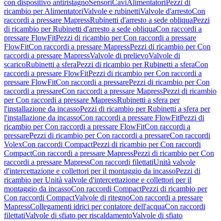
con dispositivo antiristagno
Sensori
Cavi
Alimentatori
Pezzi di
ricambio per Alimentatori
Valvole e rubinetti
Valvole d'arresto
Con
raccordi a pressare Mapress
Rubinetti d'arresto a sede obliqua
Pezzi
di ricambio per Rubinetti d'arresto a sede obliqua
Con raccordi a
pressare FlowFit
Pezzi di ricambio per Con raccordi a pressare
FlowFit
Con raccordi a pressare Mapress
Pezzi di ricambio per Con
raccordi a pressare Mapress
Valvole di prelievo
Valvole di
scarico
Rubinetti a sfera
Pezzi di ricambio per Rubinetti a sfera
Con
raccordi a pressare FlowFit
Pezzi di ricambio per Con raccordi a
pressare FlowFit
Con raccordi a pressare
Pezzi di ricambio per Con
raccordi a pressare
Con raccordi a pressare Mapress
Pezzi di ricambio
per Con raccordi a pressare Mapress
Rubinetti a sfera per
l'installazione da incasso
Pezzi di ricambio per Rubinetti a sfera per
l'installazione da incasso
Con raccordi a pressare FlowFit
Pezzi di
ricambio per Con raccordi a pressare FlowFit
Con raccordi a
pressare
Pezzi di ricambio per Con raccordi a pressare
Con raccordi
Volex
Con raccordi Compact
Pezzi di ricambio per Con raccordi
Compact
Con raccordi a pressare Mapress
Pezzi di ricambio per Con
raccordi a pressare Mapress
Con raccordi filettati
Unità valvole
d'intercettazione e collettori per il montaggio da incasso
Pezzi di
ricambio per Unità valvole d'intercettazione e collettori per il
montaggio da incasso
Con raccordi Compact
Pezzi di ricambio per
Con raccordi Compact
Valvole di ritegno
Con raccordi a pressare
Mapress
Collegamenti idrici per contatore dell'acqua
Con raccordi
filettati
Valvole di sfiato per riscaldamento
Valvole di sfiato