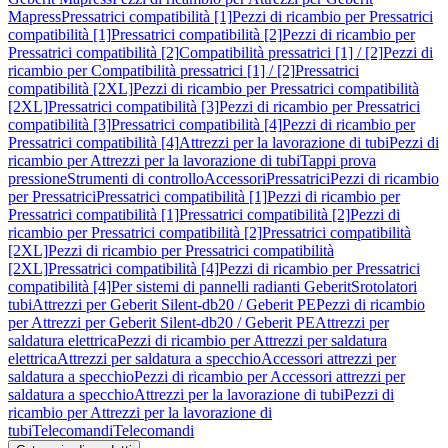
Mapress
Pressatrici compatibilità [1]
Pezzi di ricambio per Pressatrici
compatibilità [1]
Pressatrici compatibilità [2]
Pezzi di ricambio per
Pressatrici compatibilità [2]
Compatibilità pressatrici [1] / [2]
Pezzi di
ricambio per Compatibilità pressatrici [1] / [2]
Pressatrici
compatibilità [2XL]
Pezzi di ricambio per Pressatrici compatibilità
[2XL]
Pressatrici compatibilità [3]
Pezzi di ricambio per Pressatrici
compatibilità [3]
Pressatrici compatibilità [4]
Pezzi di ricambio per
Pressatrici compatibilità [4]
Attrezzi per la lavorazione di tubi
Pezzi di
ricambio per Attrezzi per la lavorazione di tubi
Tappi prova
pressione
Strumenti di controllo
Accessori
Pressatrici
Pezzi di ricambio
per Pressatrici
Pressatrici compatibilità [1]
Pezzi di ricambio per
Pressatrici compatibilità [1]
Pressatrici compatibilità [2]
Pezzi di
ricambio per Pressatrici compatibilità [2]
Pressatrici compatibilità
[2XL]
Pezzi di ricambio per Pressatrici compatibilità
[2XL]
Pressatrici compatibilità [4]
Pezzi di ricambio per Pressatrici
compatibilità [4]
Per sistemi di pannelli radianti Geberit
Srotolatori
tubi
Attrezzi per Geberit Silent-db20 / Geberit PE
Pezzi di ricambio
per Attrezzi per Geberit Silent-db20 / Geberit PE
Attrezzi per
saldatura elettrica
Pezzi di ricambio per Attrezzi per saldatura
elettrica
Attrezzi per saldatura a specchio
Accessori attrezzi per
saldatura a specchio
Pezzi di ricambio per Accessori attrezzi per
saldatura a specchio
Attrezzi per la lavorazione di tubi
Pezzi di
ricambio per Attrezzi per la lavorazione di
tubi
Telecomandi
Telecomandi