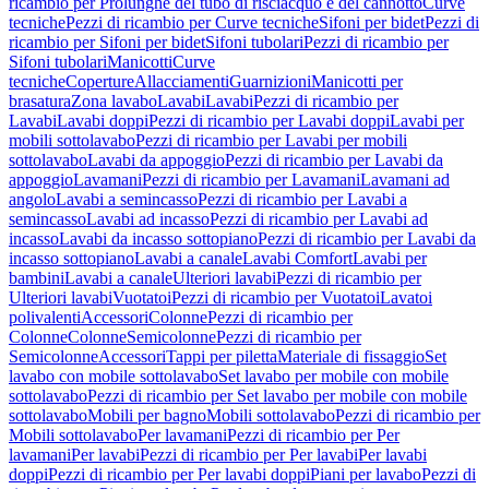
ricambio per Prolunghe del tubo di risciacquo e del cannotto
Curve
tecniche
Pezzi di ricambio per Curve tecniche
Sifoni per bidet
Pezzi di
ricambio per Sifoni per bidet
Sifoni tubolari
Pezzi di ricambio per
Sifoni tubolari
Manicotti
Curve
tecniche
Coperture
Allacciamenti
Guarnizioni
Manicotti per
brasatura
Zona lavabo
Lavabi
Lavabi
Pezzi di ricambio per
Lavabi
Lavabi doppi
Pezzi di ricambio per Lavabi doppi
Lavabi per
mobili sottolavabo
Pezzi di ricambio per Lavabi per mobili
sottolavabo
Lavabi da appoggio
Pezzi di ricambio per Lavabi da
appoggio
Lavamani
Pezzi di ricambio per Lavamani
Lavamani ad
angolo
Lavabi a semincasso
Pezzi di ricambio per Lavabi a
semincasso
Lavabi ad incasso
Pezzi di ricambio per Lavabi ad
incasso
Lavabi da incasso sottopiano
Pezzi di ricambio per Lavabi da
incasso sottopiano
Lavabi a canale
Lavabi Comfort
Lavabi per
bambini
Lavabi a canale
Ulteriori lavabi
Pezzi di ricambio per
Ulteriori lavabi
Vuotatoi
Pezzi di ricambio per Vuotatoi
Lavatoi
polivalenti
Accessori
Colonne
Pezzi di ricambio per
Colonne
Colonne
Semicolonne
Pezzi di ricambio per
Semicolonne
Accessori
Tappi per piletta
Materiale di fissaggio
Set
lavabo con mobile sottolavabo
Set lavabo per mobile con mobile
sottolavabo
Pezzi di ricambio per Set lavabo per mobile con mobile
sottolavabo
Mobili per bagno
Mobili sottolavabo
Pezzi di ricambio per
Mobili sottolavabo
Per lavamani
Pezzi di ricambio per Per
lavamani
Per lavabi
Pezzi di ricambio per Per lavabi
Per lavabi
doppi
Pezzi di ricambio per Per lavabi doppi
Piani per lavabo
Pezzi di