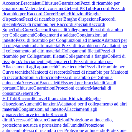
Accessori
Braccialetti
Chiusure
Guarnizioni
Pezzi di ricambio per
Guarnizioni
Materiale di consumo
Geberit PE
Tubi
Raccordi
Pezzi di
ricambio per Raccordi
Curve
Braghe
Riduzioni
Braghe
d'ispezione
Pezzi di ricambio per Braghe d'ispezione
Raccordi
speciali
Pezzi di ricambio per Raccordi speciali
Raccordi
SuperTube
Curve
Raccordi speciali
Collegamenti
Pezzi di ricambio
per Collegamenti
Collegamenti a saldare
Congiunzioni ad
innesto
Pezzi di ricambio per Congiunzioni ad innesto
Adattatori per
il collegamento ad altri materiali
Pezzi di ricambio per Adattatori per
il collegamento ad altri materiali
Collegamenti filettati
Pezzi di
ricambio per Collegamenti filettati
Collegamenti a flangia
Colletti di
fissaggio
Allacciamenti agli apparecchi
Pezzi di ricambio per
Allacciamenti agli apparecchi
Curve tecniche
Pezzi di ricambio per
Curve tecniche
Manicotti di raccordo
Pezzi di ricambio per Manicotti
di raccordo
Sifoni a chiocciola
Pezzi di ricambio per Sifoni a
chiocciola
Accessori
Braccialetti
Fissaggi per braccialetti
Canali
portanti
Chiusure
Guarnizioni
Protezioni cantiere
Materiali di
consumo
Geberit PP-
HT
Tubi
Raccordi
Curve
Diramazioni
Riduzioni
Braghe
d'ispezione
Aumenti
Giunzioni
Adattatori per il collegamento ad altri
materiali
Congiunzioni ad innesto
Allacciamenti agli
apparecchi
Curve tecniche
Raccordi
diritti
Accessori
Chiusure
Guarnizioni
Protezione antincendio,
protezione acustica e protezione dall'umidità
Protezione
antincendio
Pezzi di ricambio per Protezione antincendio
Protezione