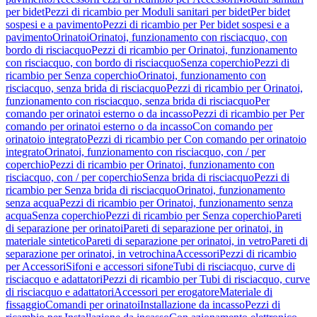
per bidet
Pezzi di ricambio per Moduli sanitari per bidet
Per bidet
sospesi e a pavimento
Pezzi di ricambio per Per bidet sospesi e a
pavimento
Orinatoi
Orinatoi, funzionamento con risciacquo, con
bordo di risciacquo
Pezzi di ricambio per Orinatoi, funzionamento
con risciacquo, con bordo di risciacquo
Senza coperchio
Pezzi di
ricambio per Senza coperchio
Orinatoi, funzionamento con
risciacquo, senza brida di risciacquo
Pezzi di ricambio per Orinatoi,
funzionamento con risciacquo, senza brida di risciacquo
Per
comando per orinatoi esterno o da incasso
Pezzi di ricambio per Per
comando per orinatoi esterno o da incasso
Con comando per
orinatoio integrato
Pezzi di ricambio per Con comando per orinatoio
integrato
Orinatoi, funzionamento con risciacquo, con / per
coperchio
Pezzi di ricambio per Orinatoi, funzionamento con
risciacquo, con / per coperchio
Senza brida di risciacquo
Pezzi di
ricambio per Senza brida di risciacquo
Orinatoi, funzionamento
senza acqua
Pezzi di ricambio per Orinatoi, funzionamento senza
acqua
Senza coperchio
Pezzi di ricambio per Senza coperchio
Pareti
di separazione per orinatoi
Pareti di separazione per orinatoi, in
materiale sintetico
Pareti di separazione per orinatoi, in vetro
Pareti di
separazione per orinatoi, in vetrochina
Accessori
Pezzi di ricambio
per Accessori
Sifoni e accessori sifone
Tubi di risciacquo, curve di
risciacquo e adattatori
Pezzi di ricambio per Tubi di risciacquo, curve
di risciacquo e adattatori
Accessori per erogatore
Materiale di
fissaggio
Comandi per orinatoi
Installazione da incasso
Pezzi di