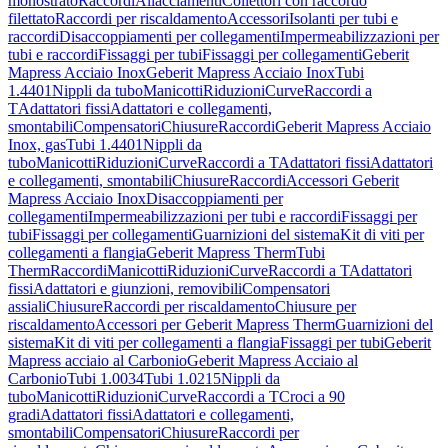
monostrato
Raccordi
Allacciamenti
Collettori con raccordo
filettato
Raccordi per riscaldamento
Accessori
Isolanti per tubi e
raccordi
Disaccoppiamenti per collegamenti
Impermeabilizzazioni per
tubi e raccordi
Fissaggi per tubi
Fissaggi per collegamenti
Geberit
Mapress Acciaio Inox
Geberit Mapress Acciaio Inox
Tubi
1.4401
Nippli da tubo
Manicotti
Riduzioni
Curve
Raccordi a
T
Adattatori fissi
Adattatori e collegamenti,
smontabili
Compensatori
Chiusure
Raccordi
Geberit Mapress Acciaio
Inox, gas
Tubi 1.4401
Nippli da
tubo
Manicotti
Riduzioni
Curve
Raccordi a T
Adattatori fissi
Adattatori
e collegamenti, smontabili
Chiusure
Raccordi
Accessori Geberit
Mapress Acciaio Inox
Disaccoppiamenti per
collegamenti
Impermeabilizzazioni per tubi e raccordi
Fissaggi per
tubi
Fissaggi per collegamenti
Guarnizioni del sistema
Kit di viti per
collegamenti a flangia
Geberit Mapress Therm
Tubi
Therm
Raccordi
Manicotti
Riduzioni
Curve
Raccordi a T
Adattatori
fissi
Adattatori e giunzioni, removibili
Compensatori
assiali
Chiusure
Raccordi per riscaldamento
Chiusure per
riscaldamento
Accessori per Geberit Mapress Therm
Guarnizioni del
sistema
Kit di viti per collegamenti a flangia
Fissaggi per tubi
Geberit
Mapress acciaio al Carbonio
Geberit Mapress Acciaio al
Carbonio
Tubi 1.0034
Tubi 1.0215
Nippli da
tubo
Manicotti
Riduzioni
Curve
Raccordi a T
Croci a 90
gradi
Adattatori fissi
Adattatori e collegamenti,
smontabili
Compensatori
Chiusure
Raccordi per