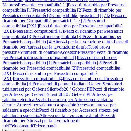
Mapress
Pressatrici compatibilità [1]
Pezzi di ricambio per Pressatrici
compatibilità [1]
Pressatrici compatibilità [2]
Pezzi di ricambio per
Pressatrici compatibilità [2]
Compatibilità pressatrici [1] / [2]
Pezzi di
ricambio per Compatibilità pressatrici [1] / [2]
Pressatrici
compatibilità [2XL]
Pezzi di ricambio per Pressatrici compatibilità
[2XL]
Pressatrici compatibilità [3]
Pezzi di ricambio per Pressatrici
compatibilità [3]
Pressatrici compatibilità [4]
Pezzi di ricambio per
Pressatrici compatibilità [4]
Attrezzi per la lavorazione di tubi
Pezzi di
ricambio per Attrezzi per la lavorazione di tubi
Tappi prova
pressione
Strumenti di controllo
Accessori
Pressatrici
Pezzi di ricambio
per Pressatrici
Pressatrici compatibilità [1]
Pezzi di ricambio per
Pressatrici compatibilità [1]
Pressatrici compatibilità [2]
Pezzi di
ricambio per Pressatrici compatibilità [2]
Pressatrici compatibilità
[2XL]
Pezzi di ricambio per Pressatrici compatibilità
[2XL]
Pressatrici compatibilità [4]
Pezzi di ricambio per Pressatrici
compatibilità [4]
Per sistemi di pannelli radianti Geberit
Srotolatori
tubi
Attrezzi per Geberit Silent-db20 / Geberit PE
Pezzi di ricambio
per Attrezzi per Geberit Silent-db20 / Geberit PE
Attrezzi per
saldatura elettrica
Pezzi di ricambio per Attrezzi per saldatura
elettrica
Attrezzi per saldatura a specchio
Accessori attrezzi per
saldatura a specchio
Pezzi di ricambio per Accessori attrezzi per
saldatura a specchio
Attrezzi per la lavorazione di tubi
Pezzi di
ricambio per Attrezzi per la lavorazione di
tubi
Telecomandi
Telecomandi