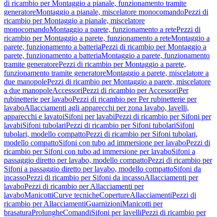
di ricambio per Montaggio a pianale, funzionamento tramite
generatore
Montaggio a pianale, miscelatore monocomando
Pezzi di
ricambio per Montaggio a pianale, miscelatore
monocomando
Montaggio a parete, funzionamento a rete
Pezzi di
ricambio per Montaggio a parete, funzionamento a rete
Montaggio a
parete, funzionamento a batteria
Pezzi di ricambio per Montaggio a
parete, funzionamento a batteria
Montaggio a parete, funzionamento
tramite generatore
Pezzi di ricambio per Montaggio a parete,
funzionamento tramite generatore
Montaggio a parete, miscelatore a
due manopole
Pezzi di ricambio per Montaggio a parete, miscelatore
a due manopole
Accessori
Pezzi di ricambio per Accessori
Per
rubinetterie per lavabo
Pezzi di ricambio per Per rubinetterie per
lavabo
Allacciamenti agli apparecchi per zona lavabo, lavelli,
apparecchi e lavatoi
Sifoni per lavabi
Pezzi di ricambio per Sifoni per
lavabi
Sifoni tubolari
Pezzi di ricambio per Sifoni tubolari
Sifoni
tubolari, modello compatto
Pezzi di ricambio per Sifoni tubolari,
modello compatto
Sifoni con tubo ad immersione per lavabo
Pezzi di
ricambio per Sifoni con tubo ad immersione per lavabo
Sifoni a
passaggio diretto per lavabo, modello compatto
Pezzi di ricambio per
Sifoni a passaggio diretto per lavabo, modello compatto
Sifoni da
incasso
Pezzi di ricambio per Sifoni da incasso
Allacciamenti per
lavabo
Pezzi di ricambio per Allacciamenti per
lavabo
Manicotti
Curve tecniche
Coperture
Allacciamenti
Pezzi di
ricambio per Allacciamenti
Guarnizioni
Manicotti per
brasatura
Prolunghe
Comandi
Sifoni per lavelli
Pezzi di ricambio per