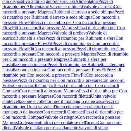
con dispositivo antiristagno
Sensori
Cavi
Alimentatori
Pezzi di
ricambio per Alimentatori
Valvole e rubinetti
Valvole d'arresto
Con
raccordi a pressare Mapress
Rubinetti d'arresto a sede obliqua
Pezzi
di ricambio per Rubinetti d'arresto a sede obliqua
Con raccordi a
pressare FlowFit
Pezzi di ricambio per Con raccordi a pressare
FlowFit
Con raccordi a pressare Mapress
Pezzi di ricambio per Con
raccordi a pressare Mapress
Valvole di prelievo
Valvole di
scarico
Rubinetti a sfera
Pezzi di ricambio per Rubinetti a sfera
Con
raccordi a pressare FlowFit
Pezzi di ricambio per Con raccordi a
pressare FlowFit
Con raccordi a pressare
Pezzi di ricambio per Con
raccordi a pressare
Con raccordi a pressare Mapress
Pezzi di ricambio
per Con raccordi a pressare Mapress
Rubinetti a sfera per
l'installazione da incasso
Pezzi di ricambio per Rubinetti a sfera per
l'installazione da incasso
Con raccordi a pressare FlowFit
Pezzi di
ricambio per Con raccordi a pressare FlowFit
Con raccordi a
pressare
Pezzi di ricambio per Con raccordi a pressare
Con raccordi
Volex
Con raccordi Compact
Pezzi di ricambio per Con raccordi
Compact
Con raccordi a pressare Mapress
Pezzi di ricambio per Con
raccordi a pressare Mapress
Con raccordi filettati
Unità valvole
d'intercettazione e collettori per il montaggio da incasso
Pezzi di
ricambio per Unità valvole d'intercettazione e collettori per il
montaggio da incasso
Con raccordi Compact
Pezzi di ricambio per
Con raccordi Compact
Valvole di ritegno
Con raccordi a pressare
Mapress
Collegamenti idrici per contatore dell'acqua
Con raccordi
filettati
Valvole di sfiato per riscaldamento
Valvole di sfiato