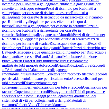
ricambio per Rubinetti a galleggiante
Rubinetti a galleggiante per
cassette di risciacquo esterne
Pezzi di ricambio per Rubinetti a
galleggiante per cassette di risciacquo esterne
Rubinetti a
galleggiante per cassette di risciacquo da incasso
Pezzi di ricambio
per Rubinetti a galleggiante per cassette di risciacquo da
incasso
Rubinetti a galleggiante per cassette in ceramica
Pezzi di
ricambio per Rubinetti a galleggiante per cassette in
ceramica
Rubinetti a galleggiante per Monolith
Pezzi di ricambio per
Rubinetti a galleggiante per Monolith
Batterie di scarico
Pezzi di
ricambio per Batterie di scarico
Risciacquo a due quantità
Pezzi di
ricambio per Risciacquo a due quantità
Batterie
Pezzi di ricambio per
Batterie
Risciacquo a due quantità
Pezzi di ricambio per Risciacquo a
due quantità
Accessori
Pulsanti
Adattatori
Membrane
Adduzione
idrica
Geberit FlowFit
Tubi multistrato
Tubi riscaldamento
multistrato
Tubi monostrato
Raccordi
Giunti
Riduzioni
Curve
Raccordi
a T
Adattatori fissi
Adattatori e collegamenti,
smontabili
Chiusure
Raccordi
Collettori con raccordo filettato
Raccordi
per riscaldamento
Chiusure per riscaldamento
Accessori
Isolanti per
tubi e raccordi
Disaccoppiamenti per
collegamenti
Impermeabilizzazioni per tubi e raccordi
Guarnizioni per
raccordi
Copertura per raccordi
Fissaggi per tubi
Tubi di protezione e
accessori per la posa
Fissaggi per collegamenti
Guarnizioni del
sistema
Kit di viti per collegamenti a flangia
Materiali di
consumo
Geberit Volex
Tubi riscaldamento