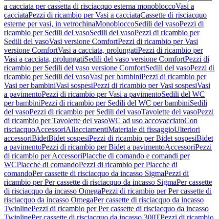
a cacciata per cassetta di risciacquo esterna monoblocco
Vasi a
cacciata
Pezzi di ricambio per Vasi a cacciata
Cassette di risciacquo
esterne per vasi, in vetrochina
Monoblocco
Sedili del vaso
Pezzi di
ricambio per Sedili del vaso
Sedili del vaso
Pezzi di ricambio per
Sedili del vaso
Vasi versione Comfort
Pezzi di ricambio per Vasi
versione Comfort
Vasi a cacciata, prolungati
Pezzi di ricambio per
Vasi a cacciata, prolungati
Sedili del vaso versione Comfort
Pezzi di
ricambio per Sedili del vaso versione Comfort
Sedili del vaso
Pezzi di
ricambio per Sedili del vaso
Vasi per bambini
Pezzi di ricambio per
Vasi per bambini
Vasi sospesi
Pezzi di ricambio per Vasi sospesi
Vasi
a pavimento
Pezzi di ricambio per Vasi a pavimento
Sedili del WC
per bambini
Pezzi di ricambio per Sedili del WC per bambini
Sedili
del vaso
Pezzi di ricambio per Sedili del vaso
Tavolette del vaso
Pezzi
di ricambio per Tavolette del vaso
WC ad uso accovacciato
Con
risciacquo
Accessori
Allacciamenti
Materiale di fissaggio
Ulteriori
accessori
Bidet
Bidet sospesi
Pezzi di ricambio per Bidet sospesi
Bidet
a pavimento
Pezzi di ricambio per Bidet a pavimento
Accessori
Pezzi
di ricambio per Accessori
Placche di comando e comandi per
WC
Placche di comando
Pezzi di ricambio per Placche di
comando
Per cassette di risciacquo da incasso Sigma
Pezzi di
ricambio per Per cassette di risciacquo da incasso Sigma
Per cassette
di risciacquo da incasso Omega
Pezzi di ricambio per Per cassette di
risciacquo da incasso Omega
Per cassette di risciacquo da incasso
Twinline
Pezzi di ricambio per Per cassette di risciacquo da incasso
Twinline
Per cassette di risciacquo da incasso 300T
Pezzi di ricambio