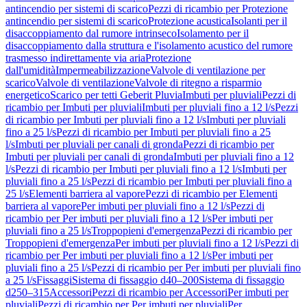
antincendio per sistemi di scarico
Pezzi di ricambio per Protezione
antincendio per sistemi di scarico
Protezione acustica
Isolanti per il
disaccoppiamento dal rumore intrinseco
Isolamento per il
disaccoppiamento dalla struttura e l'isolamento acustico del rumore
trasmesso indirettamente via aria
Protezione
dall'umidità
Impermeabilizzazione
Valvole di ventilazione per
scarico
Valvole di ventilazione
Valvole di ritegno a risparmio
energetico
Scarico per tetti Geberit Pluvia
Imbuti per pluviali
Pezzi di
ricambio per Imbuti per pluviali
Imbuti per pluviali fino a 12 l/s
Pezzi
di ricambio per Imbuti per pluviali fino a 12 l/s
Imbuti per pluviali
fino a 25 l/s
Pezzi di ricambio per Imbuti per pluviali fino a 25
l/s
Imbuti per pluviali per canali di gronda
Pezzi di ricambio per
Imbuti per pluviali per canali di gronda
Imbuti per pluviali fino a 12
l/s
Pezzi di ricambio per Imbuti per pluviali fino a 12 l/s
Imbuti per
pluviali fino a 25 l/s
Pezzi di ricambio per Imbuti per pluviali fino a
25 l/s
Elementi barriera al vapore
Pezzi di ricambio per Elementi
barriera al vapore
Per imbuti per pluviali fino a 12 l/s
Pezzi di
ricambio per Per imbuti per pluviali fino a 12 l/s
Per imbuti per
pluviali fino a 25 l/s
Troppopieni d'emergenza
Pezzi di ricambio per
Troppopieni d'emergenza
Per imbuti per pluviali fino a 12 l/s
Pezzi di
ricambio per Per imbuti per pluviali fino a 12 l/s
Per imbuti per
pluviali fino a 25 l/s
Pezzi di ricambio per Per imbuti per pluviali fino
a 25 l/s
Fissaggi
Sistema di fissaggio d40–200
Sistema di fissaggio
d250–315
Accessori
Pezzi di ricambio per Accessori
Per imbuti per
pluviali
Pezzi di ricambio per Per imbuti per pluviali
Per