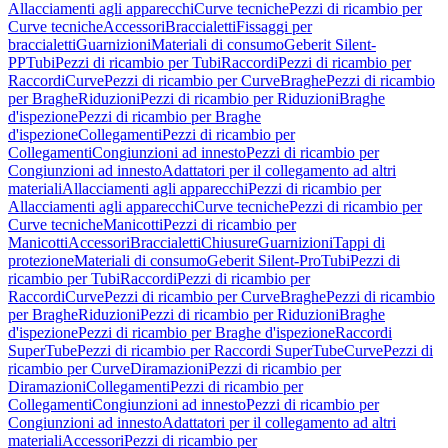
Allacciamenti agli apparecchi
Curve tecniche
Pezzi di ricambio per
Curve tecniche
Accessori
Braccialetti
Fissaggi per
braccialetti
Guarnizioni
Materiali di consumo
Geberit Silent-
PP
Tubi
Pezzi di ricambio per Tubi
Raccordi
Pezzi di ricambio per
Raccordi
Curve
Pezzi di ricambio per Curve
Braghe
Pezzi di ricambio
per Braghe
Riduzioni
Pezzi di ricambio per Riduzioni
Braghe
d'ispezione
Pezzi di ricambio per Braghe
d'ispezione
Collegamenti
Pezzi di ricambio per
Collegamenti
Congiunzioni ad innesto
Pezzi di ricambio per
Congiunzioni ad innesto
Adattatori per il collegamento ad altri
materiali
Allacciamenti agli apparecchi
Pezzi di ricambio per
Allacciamenti agli apparecchi
Curve tecniche
Pezzi di ricambio per
Curve tecniche
Manicotti
Pezzi di ricambio per
Manicotti
Accessori
Braccialetti
Chiusure
Guarnizioni
Tappi di
protezione
Materiali di consumo
Geberit Silent-Pro
Tubi
Pezzi di
ricambio per Tubi
Raccordi
Pezzi di ricambio per
Raccordi
Curve
Pezzi di ricambio per Curve
Braghe
Pezzi di ricambio
per Braghe
Riduzioni
Pezzi di ricambio per Riduzioni
Braghe
d'ispezione
Pezzi di ricambio per Braghe d'ispezione
Raccordi
SuperTube
Pezzi di ricambio per Raccordi SuperTube
Curve
Pezzi di
ricambio per Curve
Diramazioni
Pezzi di ricambio per
Diramazioni
Collegamenti
Pezzi di ricambio per
Collegamenti
Congiunzioni ad innesto
Pezzi di ricambio per
Congiunzioni ad innesto
Adattatori per il collegamento ad altri
materiali
Accessori
Pezzi di ricambio per