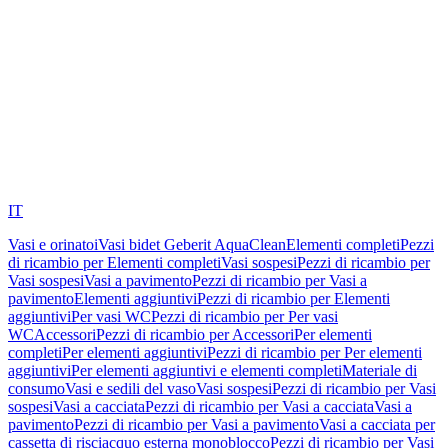
IT
Vasi e orinatoi
Vasi bidet Geberit AquaClean
Elementi completi
Pezzi
di ricambio per Elementi completi
Vasi sospesi
Pezzi di ricambio per
Vasi sospesi
Vasi a pavimento
Pezzi di ricambio per Vasi a
pavimento
Elementi aggiuntivi
Pezzi di ricambio per Elementi
aggiuntivi
Per vasi WC
Pezzi di ricambio per Per vasi
WC
Accessori
Pezzi di ricambio per Accessori
Per elementi
completi
Per elementi aggiuntivi
Pezzi di ricambio per Per elementi
aggiuntivi
Per elementi aggiuntivi e elementi completi
Materiale di
consumo
Vasi e sedili del vaso
Vasi sospesi
Pezzi di ricambio per Vasi
sospesi
Vasi a cacciata
Pezzi di ricambio per Vasi a cacciata
Vasi a
pavimento
Pezzi di ricambio per Vasi a pavimento
Vasi a cacciata per
cassetta di risciacquo esterna monoblocco
Pezzi di ricambio per Vasi