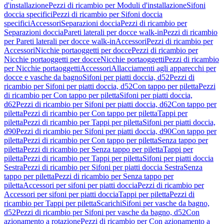
d'installazione
Pezzi di ricambio per Moduli d'installazione
Sifoni
doccia specifici
Pezzi di ricambio per Sifoni doccia
specifici
Accessori
Separazioni doccia
Pezzi di ricambio per
Separazioni doccia
Pareti laterali per docce walk-in
Pezzi di ricambio
per Pareti laterali per docce walk-in
Accessori
Pezzi di ricambio per
Accessori
Nicchie portaoggetti per docce
Pezzi di ricambio per
Nicchie portaoggetti per docce
Nicchie portaoggetti
Pezzi di ricambio
per Nicchie portaoggetti
Accessori
Allacciamenti agli apparecchi per
docce e vasche da bagno
Sifoni per piatti doccia, d52
Pezzi di
ricambio per Sifoni per piatti doccia, d52
Con tappo per piletta
Pezzi
di ricambio per Con tappo per piletta
Sifoni per piatti doccia,
d62
Pezzi di ricambio per Sifoni per piatti doccia, d62
Con tappo per
piletta
Pezzi di ricambio per Con tappo per piletta
Tappi per
piletta
Pezzi di ricambio per Tappi per piletta
Sifoni per piatti doccia,
d90
Pezzi di ricambio per Sifoni per piatti doccia, d90
Con tappo per
piletta
Pezzi di ricambio per Con tappo per piletta
Senza tappo per
piletta
Pezzi di ricambio per Senza tappo per piletta
Tappi per
piletta
Pezzi di ricambio per Tappi per piletta
Sifoni per piatti doccia
Sestra
Pezzi di ricambio per Sifoni per piatti doccia Sestra
Senza
tappo per piletta
Pezzi di ricambio per Senza tappo per
piletta
Accessori per sifoni per piatti doccia
Pezzi di ricambio per
Accessori per sifoni per piatti doccia
Tappi per piletta
Pezzi di
ricambio per Tappi per piletta
Scarichi
Sifoni per vasche da bagno,
d52
Pezzi di ricambio per Sifoni per vasche da bagno, d52
Con
azionamento a rotazione
Pezzi di ricambio per Con azionamento a