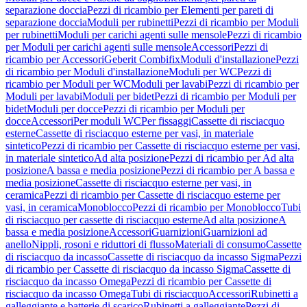
separazione doccia
Pezzi di ricambio per Elementi per pareti di
separazione doccia
Moduli per rubinetti
Pezzi di ricambio per Moduli
per rubinetti
Moduli per carichi agenti sulle mensole
Pezzi di ricambio
per Moduli per carichi agenti sulle mensole
Accessori
Pezzi di
ricambio per Accessori
Geberit Combifix
Moduli d'installazione
Pezzi
di ricambio per Moduli d'installazione
Moduli per WC
Pezzi di
ricambio per Moduli per WC
Moduli per lavabi
Pezzi di ricambio per
Moduli per lavabi
Moduli per bidet
Pezzi di ricambio per Moduli per
bidet
Moduli per docce
Pezzi di ricambio per Moduli per
docce
Accessori
Per moduli WC
Per fissaggi
Cassette di risciacquo
esterne
Cassette di risciacquo esterne per vasi, in materiale
sintetico
Pezzi di ricambio per Cassette di risciacquo esterne per vasi,
in materiale sintetico
Ad alta posizione
Pezzi di ricambio per Ad alta
posizione
A bassa e media posizione
Pezzi di ricambio per A bassa e
media posizione
Cassette di risciacquo esterne per vasi, in
ceramica
Pezzi di ricambio per Cassette di risciacquo esterne per
vasi, in ceramica
Monoblocco
Pezzi di ricambio per Monoblocco
Tubi
di risciacquo per cassette di risciacquo esterne
Ad alta posizione
A
bassa e media posizione
Accessori
Guarnizioni
Guarnizioni ad
anello
Nippli, rosoni e riduttori di flusso
Materiali di consumo
Cassette
di risciacquo da incasso
Cassette di risciacquo da incasso Sigma
Pezzi
di ricambio per Cassette di risciacquo da incasso Sigma
Cassette di
risciacquo da incasso Omega
Pezzi di ricambio per Cassette di
risciacquo da incasso Omega
Tubi di risciacquo
Accessori
Rubinetti a
galleggiante e batterie di scarico
Rubinetti a galleggiante
Pezzi di