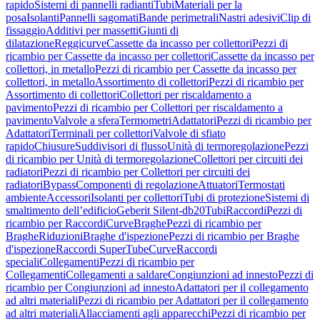
rapido
Sistemi di pannelli radianti
Tubi
Materiali per la
posa
Isolanti
Pannelli sagomati
Bande perimetrali
Nastri adesivi
Clip di
fissaggio
Additivi per massetti
Giunti di
dilatazione
Reggicurve
Cassette da incasso per collettori
Pezzi di
ricambio per Cassette da incasso per collettori
Cassette da incasso per
collettori, in metallo
Pezzi di ricambio per Cassette da incasso per
collettori, in metallo
Assortimento di collettori
Pezzi di ricambio per
Assortimento di collettori
Collettori per riscaldamento a
pavimento
Pezzi di ricambio per Collettori per riscaldamento a
pavimento
Valvole a sfera
Termometri
Adattatori
Pezzi di ricambio per
Adattatori
Terminali per collettori
Valvole di sfiato
rapido
Chiusure
Suddivisori di flusso
Unità di termoregolazione
Pezzi
di ricambio per Unità di termoregolazione
Collettori per circuiti dei
radiatori
Pezzi di ricambio per Collettori per circuiti dei
radiatori
Bypass
Componenti di regolazione
Attuatori
Termostati
ambiente
Accessori
Isolanti per collettori
Tubi di protezione
Sistemi di
smaltimento dell’edificio
Geberit Silent-db20
Tubi
Raccordi
Pezzi di
ricambio per Raccordi
Curve
Braghe
Pezzi di ricambio per
Braghe
Riduzioni
Braghe d'ispezione
Pezzi di ricambio per Braghe
d'ispezione
Raccordi SuperTube
Curve
Raccordi
speciali
Collegamenti
Pezzi di ricambio per
Collegamenti
Collegamenti a saldare
Congiunzioni ad innesto
Pezzi di
ricambio per Congiunzioni ad innesto
Adattatori per il collegamento
ad altri materiali
Pezzi di ricambio per Adattatori per il collegamento
ad altri materiali
Allacciamenti agli apparecchi
Pezzi di ricambio per