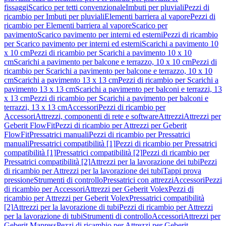
fissaggi
Scarico per tetti convenzionale
Imbuti per pluviali
Pezzi di
ricambio per Imbuti per pluviali
Elementi barriera al vapore
Pezzi di
ricambio per Elementi barriera al vapore
Scarico per
pavimento
Scarico pavimento per interni ed esterni
Pezzi di ricambio
per Scarico pavimento per interni ed esterni
Scarichi a pavimento 10
x 10 cm
Pezzi di ricambio per Scarichi a pavimento 10 x 10
cm
Scarichi a pavimento per balcone e terrazzo, 10 x 10 cm
Pezzi di
ricambio per Scarichi a pavimento per balcone e terrazzo, 10 x 10
cm
Scarichi a pavimento 13 x 13 cm
Pezzi di ricambio per Scarichi a
pavimento 13 x 13 cm
Scarichi a pavimento per balconi e terrazzi, 13
x 13 cm
Pezzi di ricambio per Scarichi a pavimento per balconi e
terrazzi, 13 x 13 cm
Accessori
Pezzi di ricambio per
Accessori
Attrezzi, componenti di rete e software
Attrezzi
Attrezzi per
Geberit FlowFit
Pezzi di ricambio per Attrezzi per Geberit
FlowFit
Pressatrici manuali
Pezzi di ricambio per Pressatrici
manuali
Pressatrici compatibilità [1]
Pezzi di ricambio per Pressatrici
compatibilità [1]
Pressatrici compatibilità [2]
Pezzi di ricambio per
Pressatrici compatibilità [2]
Attrezzi per la lavorazione dei tubi
Pezzi
di ricambio per Attrezzi per la lavorazione dei tubi
Tappi prova
pressione
Strumenti di controllo
Pressatrici con attrezzi
Accessori
Pezzi
di ricambio per Accessori
Attrezzi per Geberit Volex
Pezzi di
ricambio per Attrezzi per Geberit Volex
Pressatrici compatibilità
[2]
Attrezzi per la lavorazione di tubi
Pezzi di ricambio per Attrezzi
per la lavorazione di tubi
Strumenti di controllo
Accessori
Attrezzi per
Geberit Mapress
Pezzi di ricambio per Attrezzi per Geberit