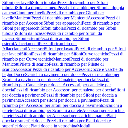
Sifoni per lavelli
Sifoni tubolari
Pezzi di ricambio per Sifoni
tubolari
Sifoni a doppia camera
Pezzi di ricambio per Sifoni a doppia
camera
Giunti per lavello
Pezzi di ricambio per Giunti per
lavello
Manicotti
Pezzi di ricambio per Manicotti
Accessori
Pezzi di
ricambio per Accessori
Sifoni per apparecchi
Pezzi di ricambio per
Sifoni per apparecchi
Sifoni tubolari
Pezzi di ricambio per Sifoni
tubolari
Sifoni da incasso
Pezzi di ricambio per Sifoni da
incasso
Sifoni esterni
Pezzi di ricambio per Sifoni
esterni
Allacciamenti
Pezzi di ricambio per
Allacciamenti
Accessori
Sifoni per lavatoi
Pezzi di ricambio per Sifoni
per lavatoi
Sifoni
Pezzi di ricambio per Sifoni
Curve tecniche
Pezzi di
ricambio per Curve tecniche
Manicotti
Pezzi di ricambio per
Manicotti
Pilette di scarico
Pezzi di ricambio per Pilette di
scarico
Accessori
Pezzi di ricambio per Accessori
Docce e vasche da
bagno
Docce
Scarichi a pavimento per docce
Pezzi di ricambio per
Scarichi a pavimento per docce
Canalette per doccia
Pezzi di
ricambio per Canalette per doccia
Accessori per canalette per
doccia
Pezzi di ricambio per Accessori per canalette per doccia
Sifoni
per doccia a pavimento
Pezzi di ricambio per Sifoni per doccia a
pavimento
Accessori per sifoni per doccia a pavimento
Pezzi di
ricambio per Accessori per sifoni per doccia a pavimento
Scarichi a
parete
Pezzi di ricambio per Scarichi a parete
Accessori per scarichi a
parete
Pezzi di ricambio per Accessori per scarichi a parete
Piatti
doccia e superfici doccia
Pezzi di ricambio per Piatti doccia e
superfici doccia
Piatti doccia in vetrochina
Moduli