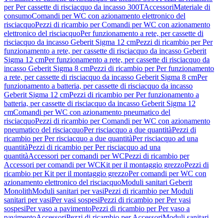
per Per cassette di risciacquo da incasso 300T
Accessori
Materiale di
consumo
Comandi per WC con azionamento elettronico del
risciacquo
Pezzi di ricambio per Comandi per WC con azionamento
elettronico del risciacquo
Per funzionamento a rete, per cassette di
risciacquo da incasso Geberit Sigma 12 cm
Pezzi di ricambio per Per
funzionamento a rete, per cassette di risciacquo da incasso Geberit
Sigma 12 cm
Per funzionamento a rete, per cassette di risciacquo da
incasso Geberit Sigma 8 cm
Pezzi di ricambio per Per funzionamento
a rete, per cassette di risciacquo da incasso Geberit Sigma 8 cm
Per
funzionamento a batteria, per cassette di risciacquo da incasso
Geberit Sigma 12 cm
Pezzi di ricambio per Per funzionamento a
batteria, per cassette di risciacquo da incasso Geberit Sigma 12
cm
Comandi per WC con azionamento pneumatico del
risciacquo
Pezzi di ricambio per Comandi per WC con azionamento
pneumatico del risciacquo
Per risciacquo a due quantità
Pezzi di
ricambio per Per risciacquo a due quantità
Per risciacquo ad una
quantità
Pezzi di ricambio per Per risciacquo ad una
quantità
Accessori per comandi per WC
Pezzi di ricambio per
Accessori per comandi per WC
Kit per il montaggio grezzo
Pezzi di
ricambio per Kit per il montaggio grezzo
Per comandi per WC con
azionamento elettronico del risciacquo
Moduli sanitari Geberit
Monolith
Moduli sanitari per vasi
Pezzi di ricambio per Moduli
sanitari per vasi
Per vasi sospesi
Pezzi di ricambio per Per vasi
sospesi
Per vaso a pavimento
Pezzi di ricambio per Per vaso a
pavimento
Accessori
Pezzi di ricambio per Accessori
Moduli sanitari