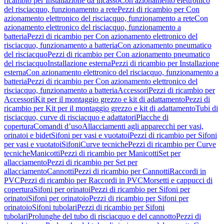
ricambio per Installazione da incasso
Con azionamento elettronico
del risciacquo, funzionamento a rete
Pezzi di ricambio per Con
azionamento elettronico del risciacquo, funzionamento a rete
Con
azionamento elettronico del risciacquo, funzionamento a
batteria
Pezzi di ricambio per Con azionamento elettronico del
risciacquo, funzionamento a batteria
Con azionamento pneumatico
del risciacquo
Pezzi di ricambio per Con azionamento pneumatico
del risciacquo
Installazione esterna
Pezzi di ricambio per Installazione
esterna
Con azionamento elettronico del risciacquo, funzionamento a
batteria
Pezzi di ricambio per Con azionamento elettronico del
risciacquo, funzionamento a batteria
Accessori
Pezzi di ricambio per
Accessori
Kit per il montaggio grezzo e kit di adattamento
Pezzi di
ricambio per Kit per il montaggio grezzo e kit di adattamento
Tubi di
risciacquo, curve di risciacquo e adattatori
Placche di
copertura
Comandi d’uso
Allacciamenti agli apparecchi per vasi,
orinatoi e bidet
Sifoni per vasi e vuotatoi
Pezzi di ricambio per Sifoni
per vasi e vuotatoi
Sifoni
Curve tecniche
Pezzi di ricambio per Curve
tecniche
Manicotti
Pezzi di ricambio per Manicotti
Set per
allacciamento
Pezzi di ricambio per Set per
allacciamento
Cannotti
Pezzi di ricambio per Cannotti
Raccordi in
PVC
Pezzi di ricambio per Raccordi in PVC
Morsetti e cappucci di
copertura
Sifoni per orinatoi
Pezzi di ricambio per Sifoni per
orinatoi
Sifoni per orinatoio
Pezzi di ricambio per Sifoni per
orinatoio
Sifoni tubolari
Pezzi di ricambio per Sifoni
tubolari
Prolunghe del tubo di risciacquo e del cannotto
Pezzi di