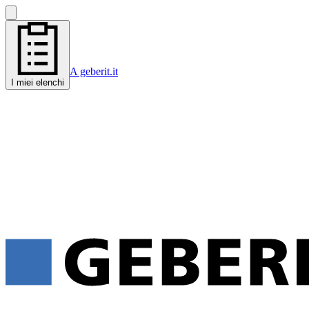
A geberit.it
I miei elenchi