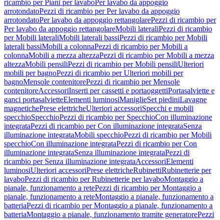
ricambio per Piani per lavabo
Per lavabo da appoggio
arrotondato
Pezzi di ricambio per Per lavabo da appoggio
arrotondato
Per lavabo da appoggio rettangolare
Pezzi di ricambio per
Per lavabo da appoggio rettangolare
Mobili laterali
Pezzi di ricambio
per Mobili laterali
Mobili laterali bassi
Pezzi di ricambio per Mobili
laterali bassi
Mobili a colonna
Pezzi di ricambio per Mobili a
colonna
Mobili a mezza altezza
Pezzi di ricambio per Mobili a mezza
altezza
Mobili pensili
Pezzi di ricambio per Mobili pensili
Ulteriori
mobili per bagno
Pezzi di ricambio per Ulteriori mobili per
bagno
Mensole contenitore
Pezzi di ricambio per Mensole
contenitore
Accessori
Inserti per cassetti e portaoggetti
Portasalviette e
ganci portasalviette
Elementi luminosi
Maniglie
Set piedini
Lavagne
magnetiche
Prese elettriche
Ulteriori accessori
Specchi e mobili
specchio
Specchio
Pezzi di ricambio per Specchio
Con illuminazione
integrata
Pezzi di ricambio per Con illuminazione integrata
Senza
illuminazione integrata
Mobili specchio
Pezzi di ricambio per Mobili
specchio
Con illuminazione integrata
Pezzi di ricambio per Con
illuminazione integrata
Senza illuminazione integrata
Pezzi di
ricambio per Senza illuminazione integrata
Accessori
Elementi
luminosi
Ulteriori accessori
Prese elettriche
Rubinetti
Rubinetterie per
lavabo
Pezzi di ricambio per Rubinetterie per lavabo
Montaggio a
pianale, funzionamento a rete
Pezzi di ricambio per Montaggio a
pianale, funzionamento a rete
Montaggio a pianale, funzionamento a
batteria
Pezzi di ricambio per Montaggio a pianale, funzionamento a
batteria
Montaggio a pianale, funzionamento tramite generatore
Pezzi