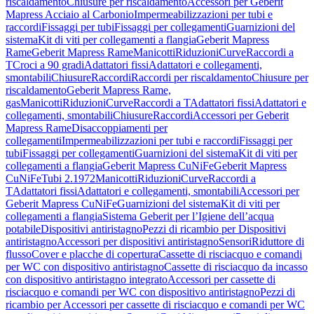
riscaldamento
Chiusure per riscaldamento
Accessori per Geberit
Mapress Acciaio al Carbonio
Impermeabilizzazioni per tubi e
raccordi
Fissaggi per tubi
Fissaggi per collegamenti
Guarnizioni del
sistema
Kit di viti per collegamenti a flangia
Geberit Mapress
Rame
Geberit Mapress Rame
Manicotti
Riduzioni
Curve
Raccordi a
T
Croci a 90 gradi
Adattatori fissi
Adattatori e collegamenti,
smontabili
Chiusure
Raccordi
Raccordi per riscaldamento
Chiusure per
riscaldamento
Geberit Mapress Rame,
gas
Manicotti
Riduzioni
Curve
Raccordi a T
Adattatori fissi
Adattatori e
collegamenti, smontabili
Chiusure
Raccordi
Accessori per Geberit
Mapress Rame
Disaccoppiamenti per
collegamenti
Impermeabilizzazioni per tubi e raccordi
Fissaggi per
tubi
Fissaggi per collegamenti
Guarnizioni del sistema
Kit di viti per
collegamenti a flangia
Geberit Mapress CuNiFe
Geberit Mapress
CuNiFe
Tubi 2.1972
Manicotti
Riduzioni
Curve
Raccordi a
T
Adattatori fissi
Adattatori e collegamenti, smontabili
Accessori per
Geberit Mapress CuNiFe
Guarnizioni del sistema
Kit di viti per
collegamenti a flangia
Sistema Geberit per l’Igiene dell’acqua
potabile
Dispositivi antiristagno
Pezzi di ricambio per Dispositivi
antiristagno
Accessori per dispositivi antiristagno
Sensori
Riduttore di
flusso
Cover e placche di copertura
Cassette di risciacquo e comandi
per WC con dispositivo antiristagno
Cassette di risciacquo da incasso
con dispositivo antiristagno integrato
Accessori per cassette di
risciacquo e comandi per WC con dispositivo antiristagno
Pezzi di
ricambio per Accessori per cassette di risciacquo e comandi per WC