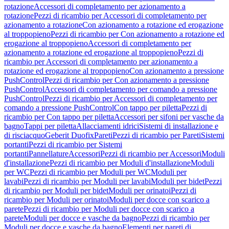
rotazione
Accessori di completamento per azionamento a
rotazione
Pezzi di ricambio per Accessori di completamento per
azionamento a rotazione
Con azionamento a rotazione ed erogazione
al troppopieno
Pezzi di ricambio per Con azionamento a rotazione ed
erogazione al troppopieno
Accessori di completamento per
azionamento a rotazione ed erogazione al troppopieno
Pezzi di
ricambio per Accessori di completamento per azionamento a
rotazione ed erogazione al troppopieno
Con azionamento a pressione
PushControl
Pezzi di ricambio per Con azionamento a pressione
PushControl
Accessori di completamento per comando a pressione
PushControl
Pezzi di ricambio per Accessori di completamento per
comando a pressione PushControl
Con tappo per piletta
Pezzi di
ricambio per Con tappo per piletta
Accessori per sifoni per vasche da
bagno
Tappi per piletta
Allacciamenti idrici
Sistemi di installazione e
di risciacquo
Geberit Duofix
Pareti
Pezzi di ricambio per Pareti
Sistemi
portanti
Pezzi di ricambio per Sistemi
portanti
Pannellature
Accessori
Pezzi di ricambio per Accessori
Moduli
d'installazione
Pezzi di ricambio per Moduli d'installazione
Moduli
per WC
Pezzi di ricambio per Moduli per WC
Moduli per
lavabi
Pezzi di ricambio per Moduli per lavabi
Moduli per bidet
Pezzi
di ricambio per Moduli per bidet
Moduli per orinatoi
Pezzi di
ricambio per Moduli per orinatoi
Moduli per docce con scarico a
parete
Pezzi di ricambio per Moduli per docce con scarico a
parete
Moduli per docce e vasche da bagno
Pezzi di ricambio per
Moduli per docce e vasche da bagno
Elementi per pareti di