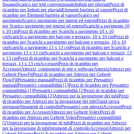
fissaggi
Scarico per tetti convenzionale
Imbuti per pluviali
Pezzi di
ricambio per Imbuti per pluviali
Elementi barriera al vapore
Pezzi di
ricambio per Elementi barriera al vapore
Scarico per
pavimento
Scarico pavimento per interni ed esterni
Pezzi di ricambio
per Scarico pavimento per interni ed esterni
Scarichi a pavimento 10
x 10 cm
Pezzi di ricambio per Scarichi a pavimento 10 x 10
cm
Scarichi a pavimento per balcone e terrazzo, 10 x 10 cm
Pezzi di
ricambio per Scarichi a pavimento per balcone e terrazzo, 10 x 10
cm
Scarichi a pavimento 13 x 13 cm
Pezzi di ricambio per Scarichi a
pavimento 13 x 13 cm
Scarichi a pavimento per balconi e terrazzi, 13
x 13 cm
Pezzi di ricambio per Scarichi a pavimento per balconi e
terrazzi, 13 x 13 cm
Accessori
Pezzi di ricambio per
Accessori
Attrezzi, componenti di rete e software
Attrezzi
Attrezzi per
Geberit FlowFit
Pezzi di ricambio per Attrezzi per Geberit
FlowFit
Pressatrici manuali
Pezzi di ricambio per Pressatrici
manuali
Pressatrici compatibilità [1]
Pezzi di ricambio per Pressatrici
compatibilità [1]
Pressatrici compatibilità [2]
Pezzi di ricambio per
Pressatrici compatibilità [2]
Attrezzi per la lavorazione dei tubi
Pezzi
di ricambio per Attrezzi per la lavorazione dei tubi
Tappi prova
pressione
Strumenti di controllo
Pressatrici con attrezzi
Accessori
Pezzi
di ricambio per Accessori
Attrezzi per Geberit Volex
Pezzi di
ricambio per Attrezzi per Geberit Volex
Pressatrici compatibilità
[2]
Attrezzi per la lavorazione di tubi
Pezzi di ricambio per Attrezzi
per la lavorazione di tubi
Strumenti di controllo
Accessori
Attrezzi per
Geberit Mapress
Pezzi di ricambio per Attrezzi per Geberit