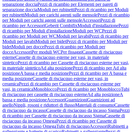
separazione doccia
Pezzi di ricambio per Elementi per pareti di
separazione doccia
Moduli per rubinetti
Pezzi di ricambio per Moduli
per rubinetti
Moduli per carichi agenti sulle mensole
Pezzi di ricambio
per Moduli per carichi agenti sulle mensole
Accessori
Pezzi di
ricambio per Accessori
Geberit Combifix
Moduli d'installazione
Pezzi
di ricambio per Moduli d'installazione
Moduli per WC
Pezzi di
ricambio per Moduli per WC
Moduli per lavabi
Pezzi di ricambio per
Moduli per lavabi
Moduli per bidet
Pezzi di ricambio per Moduli per
bidet
Moduli per docce
Pezzi di ricambio per Moduli per
docce
Accessori
Per moduli WC
Per fissaggi
Cassette di risciacquo
esterne
Cassette di risciacquo esterne per vasi, in materiale
sintetico
Pezzi di ricambio per Cassette di risciacquo esterne per vasi,
in materiale sintetico
Ad alta posizione
Pezzi di ricambio per Ad alta
posizione
A bassa e media posizione
Pezzi di ricambio per A bassa e
media posizione
Cassette di risciacquo esterne per vasi, in
ceramica
Pezzi di ricambio per Cassette di risciacquo esterne per
vasi, in ceramica
Monoblocco
Pezzi di ricambio per Monoblocco
Tubi
di risciacquo per cassette di risciacquo esterne
Ad alta posizione
A
bassa e media posizione
Accessori
Guarnizioni
Guarnizioni ad
anello
Nippli, rosoni e riduttori di flusso
Materiali di consumo
Cassette
di risciacquo da incasso
Cassette di risciacquo da incasso Sigma
Pezzi
di ricambio per Cassette di risciacquo da incasso Sigma
Cassette di
risciacquo da incasso Omega
Pezzi di ricambio per Cassette di
risciacquo da incasso Omega
Tubi di risciacquo
Accessori
Rubinetti a
galleggiante e batterie di scarico
Rubinetti a galleggiante
Pezzi di