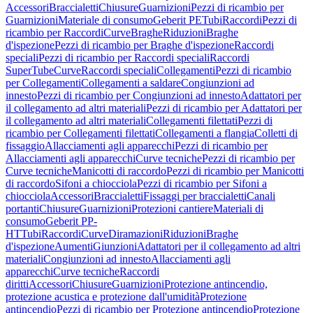
Accessori
Braccialetti
Chiusure
Guarnizioni
Pezzi di ricambio per
Guarnizioni
Materiale di consumo
Geberit PE
Tubi
Raccordi
Pezzi di
ricambio per Raccordi
Curve
Braghe
Riduzioni
Braghe
d'ispezione
Pezzi di ricambio per Braghe d'ispezione
Raccordi
speciali
Pezzi di ricambio per Raccordi speciali
Raccordi
SuperTube
Curve
Raccordi speciali
Collegamenti
Pezzi di ricambio
per Collegamenti
Collegamenti a saldare
Congiunzioni ad
innesto
Pezzi di ricambio per Congiunzioni ad innesto
Adattatori per
il collegamento ad altri materiali
Pezzi di ricambio per Adattatori per
il collegamento ad altri materiali
Collegamenti filettati
Pezzi di
ricambio per Collegamenti filettati
Collegamenti a flangia
Colletti di
fissaggio
Allacciamenti agli apparecchi
Pezzi di ricambio per
Allacciamenti agli apparecchi
Curve tecniche
Pezzi di ricambio per
Curve tecniche
Manicotti di raccordo
Pezzi di ricambio per Manicotti
di raccordo
Sifoni a chiocciola
Pezzi di ricambio per Sifoni a
chiocciola
Accessori
Braccialetti
Fissaggi per braccialetti
Canali
portanti
Chiusure
Guarnizioni
Protezioni cantiere
Materiali di
consumo
Geberit PP-
HT
Tubi
Raccordi
Curve
Diramazioni
Riduzioni
Braghe
d'ispezione
Aumenti
Giunzioni
Adattatori per il collegamento ad altri
materiali
Congiunzioni ad innesto
Allacciamenti agli
apparecchi
Curve tecniche
Raccordi
diritti
Accessori
Chiusure
Guarnizioni
Protezione antincendio,
protezione acustica e protezione dall'umidità
Protezione
antincendio
Pezzi di ricambio per Protezione antincendio
Protezione