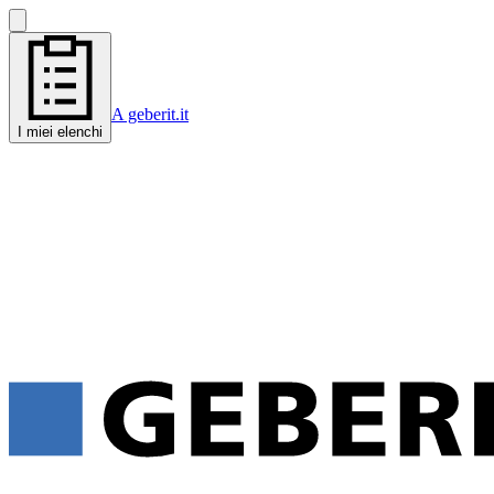
A geberit.it
I miei elenchi