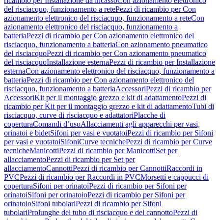
ricambio per Installazione da incasso
Con azionamento elettronico
del risciacquo, funzionamento a rete
Pezzi di ricambio per Con
azionamento elettronico del risciacquo, funzionamento a rete
Con
azionamento elettronico del risciacquo, funzionamento a
batteria
Pezzi di ricambio per Con azionamento elettronico del
risciacquo, funzionamento a batteria
Con azionamento pneumatico
del risciacquo
Pezzi di ricambio per Con azionamento pneumatico
del risciacquo
Installazione esterna
Pezzi di ricambio per Installazione
esterna
Con azionamento elettronico del risciacquo, funzionamento a
batteria
Pezzi di ricambio per Con azionamento elettronico del
risciacquo, funzionamento a batteria
Accessori
Pezzi di ricambio per
Accessori
Kit per il montaggio grezzo e kit di adattamento
Pezzi di
ricambio per Kit per il montaggio grezzo e kit di adattamento
Tubi di
risciacquo, curve di risciacquo e adattatori
Placche di
copertura
Comandi d’uso
Allacciamenti agli apparecchi per vasi,
orinatoi e bidet
Sifoni per vasi e vuotatoi
Pezzi di ricambio per Sifoni
per vasi e vuotatoi
Sifoni
Curve tecniche
Pezzi di ricambio per Curve
tecniche
Manicotti
Pezzi di ricambio per Manicotti
Set per
allacciamento
Pezzi di ricambio per Set per
allacciamento
Cannotti
Pezzi di ricambio per Cannotti
Raccordi in
PVC
Pezzi di ricambio per Raccordi in PVC
Morsetti e cappucci di
copertura
Sifoni per orinatoi
Pezzi di ricambio per Sifoni per
orinatoi
Sifoni per orinatoio
Pezzi di ricambio per Sifoni per
orinatoio
Sifoni tubolari
Pezzi di ricambio per Sifoni
tubolari
Prolunghe del tubo di risciacquo e del cannotto
Pezzi di