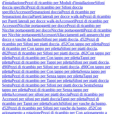
d'installazione
Pezzi di ricambio per Moduli d'installazione
Sifoni
doccia specifici
Pezzi di ricambio per Sifoni doccia
specifici
Accessori
Separazioni doccia
Pezzi di ricambio per
Separazioni doccia
Pareti laterali per docce walk-in
Pezzi di ricambio
per Pareti laterali per docce walk-in
Accessori
Pezzi di ricambio per
Accessori
Nicchie portaoggetti per docce
Pezzi di ricambio per
Nicchie portaoggetti per docce
Nicchie portaoggetti
Pezzi di ricambio
per Nicchie portaoggetti
Accessori
Allacciamenti agli apparecchi per
docce e vasche da bagno
Sifoni per piatti doccia, d52
Pezzi di
ricambio per Sifoni per piatti doccia, d52
Con tappo per piletta
Pezzi
di ricambio per Con tappo per piletta
Sifoni per piatti doccia,
d62
Pezzi di ricambio per Sifoni per piatti doccia, d62
Con tappo per
piletta
Pezzi di ricambio per Con tappo per piletta
Tappi per
piletta
Pezzi di ricambio per Tappi per piletta
Sifoni per piatti doccia,
d90
Pezzi di ricambio per Sifoni per piatti doccia, d90
Con tappo per
piletta
Pezzi di ricambio per Con tappo per piletta
Senza tappo per
piletta
Pezzi di ricambio per Senza tappo per piletta
Tappi per
piletta
Pezzi di ricambio per Tappi per piletta
Sifoni per piatti doccia
Sestra
Pezzi di ricambio per Sifoni per piatti doccia Sestra
Senza
tappo per piletta
Pezzi di ricambio per Senza tappo per
piletta
Accessori per sifoni per piatti doccia
Pezzi di ricambio per
Accessori per sifoni per piatti doccia
Tappi per piletta
Pezzi di
ricambio per Tappi per piletta
Scarichi
Sifoni per vasche da bagno,
d52
Pezzi di ricambio per Sifoni per vasche da bagno, d52
Con
azionamento a rotazione
Pezzi di ricambio per Con azionamento a