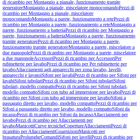
di ricambio per Montaggio a pianale, funzionamento tramite
generatore
Montaggio a pianale, miscelatore monocomando
Pezzi di
ricambio per Montaggio a pianale, miscelatore
monocomando
Montaggio a parete, funzionamento a rete
Pezzi di
ricambio per Montaggio a parete, funzionamento a rete
Montaggio a
parete, funzionamento a batteria
Pezzi di ricambio per Montaggio a
parete, funzionamento a batteria
Montaggio a parete, funzionamento
tramite generatore
Pezzi di ricambio per Montaggio a parete,
funzionamento tramite generatore
Montaggio a parete, miscelatore a
due manopole
Pezzi di ricambio per Montaggio a parete, miscelatore
a due manopole
Accessori
Pezzi di ricambio per Accessori
Per
rubinetterie per lavabo
Pezzi di ricambio per Per rubinetterie per
lavabo
Allacciamenti agli apparecchi per zona lavabo, lavelli,
apparecchi e lavatoi
Sifoni per lavabi
Pezzi di ricambio per Sifoni per
lavabi
Sifoni tubolari
Pezzi di ricambio per Sifoni tubolari
Sifoni
tubolari, modello compatto
Pezzi di ricambio per Sifoni tubolari,
modello compatto
Sifoni con tubo ad immersione per lavabo
Pezzi di
ricambio per Sifoni con tubo ad immersione per lavabo
Sifoni a
passaggio diretto per lavabo, modello compatto
Pezzi di ricambio per
Sifoni a passaggio diretto per lavabo, modello compatto
Sifoni da
incasso
Pezzi di ricambio per Sifoni da incasso
Allacciamenti per
lavabo
Pezzi di ricambio per Allacciamenti per
lavabo
Manicotti
Curve tecniche
Coperture
Allacciamenti
Pezzi di
ricambio per Allacciamenti
Guarnizioni
Manicotti per
brasatura
Prolunghe
Comandi
Sifoni per lavelli
Pezzi di ricambio per