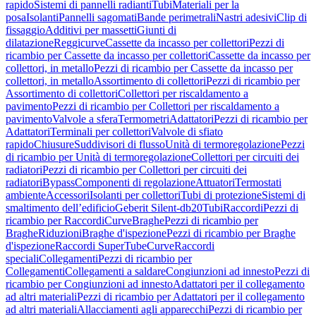
rapido
Sistemi di pannelli radianti
Tubi
Materiali per la
posa
Isolanti
Pannelli sagomati
Bande perimetrali
Nastri adesivi
Clip di
fissaggio
Additivi per massetti
Giunti di
dilatazione
Reggicurve
Cassette da incasso per collettori
Pezzi di
ricambio per Cassette da incasso per collettori
Cassette da incasso per
collettori, in metallo
Pezzi di ricambio per Cassette da incasso per
collettori, in metallo
Assortimento di collettori
Pezzi di ricambio per
Assortimento di collettori
Collettori per riscaldamento a
pavimento
Pezzi di ricambio per Collettori per riscaldamento a
pavimento
Valvole a sfera
Termometri
Adattatori
Pezzi di ricambio per
Adattatori
Terminali per collettori
Valvole di sfiato
rapido
Chiusure
Suddivisori di flusso
Unità di termoregolazione
Pezzi
di ricambio per Unità di termoregolazione
Collettori per circuiti dei
radiatori
Pezzi di ricambio per Collettori per circuiti dei
radiatori
Bypass
Componenti di regolazione
Attuatori
Termostati
ambiente
Accessori
Isolanti per collettori
Tubi di protezione
Sistemi di
smaltimento dell’edificio
Geberit Silent-db20
Tubi
Raccordi
Pezzi di
ricambio per Raccordi
Curve
Braghe
Pezzi di ricambio per
Braghe
Riduzioni
Braghe d'ispezione
Pezzi di ricambio per Braghe
d'ispezione
Raccordi SuperTube
Curve
Raccordi
speciali
Collegamenti
Pezzi di ricambio per
Collegamenti
Collegamenti a saldare
Congiunzioni ad innesto
Pezzi di
ricambio per Congiunzioni ad innesto
Adattatori per il collegamento
ad altri materiali
Pezzi di ricambio per Adattatori per il collegamento
ad altri materiali
Allacciamenti agli apparecchi
Pezzi di ricambio per