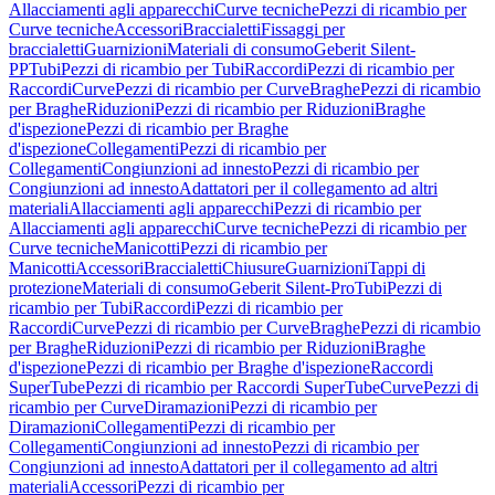
Allacciamenti agli apparecchi
Curve tecniche
Pezzi di ricambio per
Curve tecniche
Accessori
Braccialetti
Fissaggi per
braccialetti
Guarnizioni
Materiali di consumo
Geberit Silent-
PP
Tubi
Pezzi di ricambio per Tubi
Raccordi
Pezzi di ricambio per
Raccordi
Curve
Pezzi di ricambio per Curve
Braghe
Pezzi di ricambio
per Braghe
Riduzioni
Pezzi di ricambio per Riduzioni
Braghe
d'ispezione
Pezzi di ricambio per Braghe
d'ispezione
Collegamenti
Pezzi di ricambio per
Collegamenti
Congiunzioni ad innesto
Pezzi di ricambio per
Congiunzioni ad innesto
Adattatori per il collegamento ad altri
materiali
Allacciamenti agli apparecchi
Pezzi di ricambio per
Allacciamenti agli apparecchi
Curve tecniche
Pezzi di ricambio per
Curve tecniche
Manicotti
Pezzi di ricambio per
Manicotti
Accessori
Braccialetti
Chiusure
Guarnizioni
Tappi di
protezione
Materiali di consumo
Geberit Silent-Pro
Tubi
Pezzi di
ricambio per Tubi
Raccordi
Pezzi di ricambio per
Raccordi
Curve
Pezzi di ricambio per Curve
Braghe
Pezzi di ricambio
per Braghe
Riduzioni
Pezzi di ricambio per Riduzioni
Braghe
d'ispezione
Pezzi di ricambio per Braghe d'ispezione
Raccordi
SuperTube
Pezzi di ricambio per Raccordi SuperTube
Curve
Pezzi di
ricambio per Curve
Diramazioni
Pezzi di ricambio per
Diramazioni
Collegamenti
Pezzi di ricambio per
Collegamenti
Congiunzioni ad innesto
Pezzi di ricambio per
Congiunzioni ad innesto
Adattatori per il collegamento ad altri
materiali
Accessori
Pezzi di ricambio per