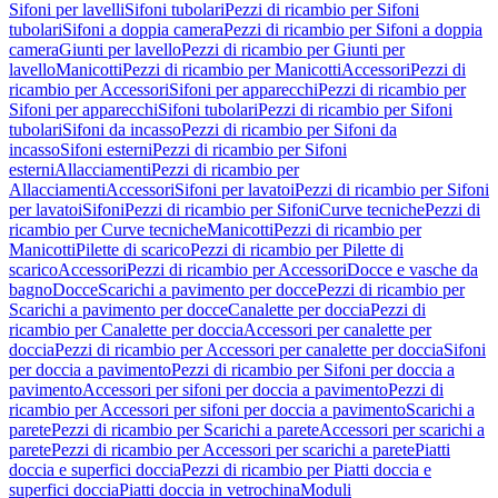
Sifoni per lavelli
Sifoni tubolari
Pezzi di ricambio per Sifoni
tubolari
Sifoni a doppia camera
Pezzi di ricambio per Sifoni a doppia
camera
Giunti per lavello
Pezzi di ricambio per Giunti per
lavello
Manicotti
Pezzi di ricambio per Manicotti
Accessori
Pezzi di
ricambio per Accessori
Sifoni per apparecchi
Pezzi di ricambio per
Sifoni per apparecchi
Sifoni tubolari
Pezzi di ricambio per Sifoni
tubolari
Sifoni da incasso
Pezzi di ricambio per Sifoni da
incasso
Sifoni esterni
Pezzi di ricambio per Sifoni
esterni
Allacciamenti
Pezzi di ricambio per
Allacciamenti
Accessori
Sifoni per lavatoi
Pezzi di ricambio per Sifoni
per lavatoi
Sifoni
Pezzi di ricambio per Sifoni
Curve tecniche
Pezzi di
ricambio per Curve tecniche
Manicotti
Pezzi di ricambio per
Manicotti
Pilette di scarico
Pezzi di ricambio per Pilette di
scarico
Accessori
Pezzi di ricambio per Accessori
Docce e vasche da
bagno
Docce
Scarichi a pavimento per docce
Pezzi di ricambio per
Scarichi a pavimento per docce
Canalette per doccia
Pezzi di
ricambio per Canalette per doccia
Accessori per canalette per
doccia
Pezzi di ricambio per Accessori per canalette per doccia
Sifoni
per doccia a pavimento
Pezzi di ricambio per Sifoni per doccia a
pavimento
Accessori per sifoni per doccia a pavimento
Pezzi di
ricambio per Accessori per sifoni per doccia a pavimento
Scarichi a
parete
Pezzi di ricambio per Scarichi a parete
Accessori per scarichi a
parete
Pezzi di ricambio per Accessori per scarichi a parete
Piatti
doccia e superfici doccia
Pezzi di ricambio per Piatti doccia e
superfici doccia
Piatti doccia in vetrochina
Moduli