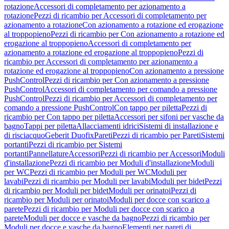
rotazione
Accessori di completamento per azionamento a
rotazione
Pezzi di ricambio per Accessori di completamento per
azionamento a rotazione
Con azionamento a rotazione ed erogazione
al troppopieno
Pezzi di ricambio per Con azionamento a rotazione ed
erogazione al troppopieno
Accessori di completamento per
azionamento a rotazione ed erogazione al troppopieno
Pezzi di
ricambio per Accessori di completamento per azionamento a
rotazione ed erogazione al troppopieno
Con azionamento a pressione
PushControl
Pezzi di ricambio per Con azionamento a pressione
PushControl
Accessori di completamento per comando a pressione
PushControl
Pezzi di ricambio per Accessori di completamento per
comando a pressione PushControl
Con tappo per piletta
Pezzi di
ricambio per Con tappo per piletta
Accessori per sifoni per vasche da
bagno
Tappi per piletta
Allacciamenti idrici
Sistemi di installazione e
di risciacquo
Geberit Duofix
Pareti
Pezzi di ricambio per Pareti
Sistemi
portanti
Pezzi di ricambio per Sistemi
portanti
Pannellature
Accessori
Pezzi di ricambio per Accessori
Moduli
d'installazione
Pezzi di ricambio per Moduli d'installazione
Moduli
per WC
Pezzi di ricambio per Moduli per WC
Moduli per
lavabi
Pezzi di ricambio per Moduli per lavabi
Moduli per bidet
Pezzi
di ricambio per Moduli per bidet
Moduli per orinatoi
Pezzi di
ricambio per Moduli per orinatoi
Moduli per docce con scarico a
parete
Pezzi di ricambio per Moduli per docce con scarico a
parete
Moduli per docce e vasche da bagno
Pezzi di ricambio per
Moduli per docce e vasche da bagno
Elementi per pareti di