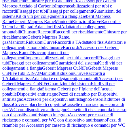
riscaldamento
Chiusure per riscaldamento
Accessori per Geberit
Mapress Acciaio al Carbonio
Impermeabilizzazioni per tubi e
raccordi
Fissaggi per tubi
Fissaggi per collegamenti
Guarnizioni del
sistema
Kit di viti per collegamenti a flangia
Geberit Mapress
Rame
Geberit Mapress Rame
Manicotti
Riduzioni
Curve
Raccordi a
T
Croci a 90 gradi
Adattatori fissi
Adattatori e collegamenti,
smontabili
Chiusure
Raccordi
Raccordi per riscaldamento
Chiusure per
riscaldamento
Geberit Mapress Rame,
gas
Manicotti
Riduzioni
Curve
Raccordi a T
Adattatori fissi
Adattatori e
collegamenti, smontabili
Chiusure
Raccordi
Accessori per Geberit
Mapress Rame
Disaccoppiamenti per
collegamenti
Impermeabilizzazioni per tubi e raccordi
Fissaggi per
tubi
Fissaggi per collegamenti
Guarnizioni del sistema
Kit di viti per
collegamenti a flangia
Geberit Mapress CuNiFe
Geberit Mapress
CuNiFe
Tubi 2.1972
Manicotti
Riduzioni
Curve
Raccordi a
T
Adattatori fissi
Adattatori e collegamenti, smontabili
Accessori per
Geberit Mapress CuNiFe
Guarnizioni del sistema
Kit di viti per
collegamenti a flangia
Sistema Geberit per l’Igiene dell’acqua
potabile
Dispositivi antiristagno
Pezzi di ricambio per Dispositivi
antiristagno
Accessori per dispositivi antiristagno
Sensori
Riduttore di
flusso
Cover e placche di copertura
Cassette di risciacquo e comandi
per WC con dispositivo antiristagno
Cassette di risciacquo da incasso
con dispositivo antiristagno integrato
Accessori per cassette di
risciacquo e comandi per WC con dispositivo antiristagno
Pezzi di
ricambio per Accessori per cassette di risciacquo e comandi per WC