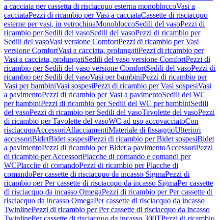
a cacciata per cassetta di risciacquo esterna monoblocco
Vasi a
cacciata
Pezzi di ricambio per Vasi a cacciata
Cassette di risciacquo
esterne per vasi, in vetrochina
Monoblocco
Sedili del vaso
Pezzi di
ricambio per Sedili del vaso
Sedili del vaso
Pezzi di ricambio per
Sedili del vaso
Vasi versione Comfort
Pezzi di ricambio per Vasi
versione Comfort
Vasi a cacciata, prolungati
Pezzi di ricambio per
Vasi a cacciata, prolungati
Sedili del vaso versione Comfort
Pezzi di
ricambio per Sedili del vaso versione Comfort
Sedili del vaso
Pezzi di
ricambio per Sedili del vaso
Vasi per bambini
Pezzi di ricambio per
Vasi per bambini
Vasi sospesi
Pezzi di ricambio per Vasi sospesi
Vasi
a pavimento
Pezzi di ricambio per Vasi a pavimento
Sedili del WC
per bambini
Pezzi di ricambio per Sedili del WC per bambini
Sedili
del vaso
Pezzi di ricambio per Sedili del vaso
Tavolette del vaso
Pezzi
di ricambio per Tavolette del vaso
WC ad uso accovacciato
Con
risciacquo
Accessori
Allacciamenti
Materiale di fissaggio
Ulteriori
accessori
Bidet
Bidet sospesi
Pezzi di ricambio per Bidet sospesi
Bidet
a pavimento
Pezzi di ricambio per Bidet a pavimento
Accessori
Pezzi
di ricambio per Accessori
Placche di comando e comandi per
WC
Placche di comando
Pezzi di ricambio per Placche di
comando
Per cassette di risciacquo da incasso Sigma
Pezzi di
ricambio per Per cassette di risciacquo da incasso Sigma
Per cassette
di risciacquo da incasso Omega
Pezzi di ricambio per Per cassette di
risciacquo da incasso Omega
Per cassette di risciacquo da incasso
Twinline
Pezzi di ricambio per Per cassette di risciacquo da incasso
Twinline
Per cassette di risciacquo da incasso 300T
Pezzi di ricambio