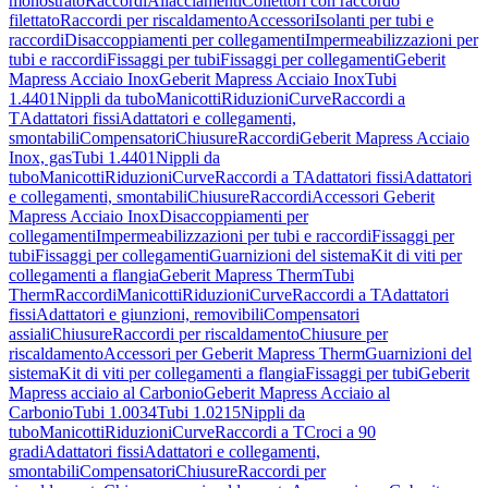
monostrato
Raccordi
Allacciamenti
Collettori con raccordo
filettato
Raccordi per riscaldamento
Accessori
Isolanti per tubi e
raccordi
Disaccoppiamenti per collegamenti
Impermeabilizzazioni per
tubi e raccordi
Fissaggi per tubi
Fissaggi per collegamenti
Geberit
Mapress Acciaio Inox
Geberit Mapress Acciaio Inox
Tubi
1.4401
Nippli da tubo
Manicotti
Riduzioni
Curve
Raccordi a
T
Adattatori fissi
Adattatori e collegamenti,
smontabili
Compensatori
Chiusure
Raccordi
Geberit Mapress Acciaio
Inox, gas
Tubi 1.4401
Nippli da
tubo
Manicotti
Riduzioni
Curve
Raccordi a T
Adattatori fissi
Adattatori
e collegamenti, smontabili
Chiusure
Raccordi
Accessori Geberit
Mapress Acciaio Inox
Disaccoppiamenti per
collegamenti
Impermeabilizzazioni per tubi e raccordi
Fissaggi per
tubi
Fissaggi per collegamenti
Guarnizioni del sistema
Kit di viti per
collegamenti a flangia
Geberit Mapress Therm
Tubi
Therm
Raccordi
Manicotti
Riduzioni
Curve
Raccordi a T
Adattatori
fissi
Adattatori e giunzioni, removibili
Compensatori
assiali
Chiusure
Raccordi per riscaldamento
Chiusure per
riscaldamento
Accessori per Geberit Mapress Therm
Guarnizioni del
sistema
Kit di viti per collegamenti a flangia
Fissaggi per tubi
Geberit
Mapress acciaio al Carbonio
Geberit Mapress Acciaio al
Carbonio
Tubi 1.0034
Tubi 1.0215
Nippli da
tubo
Manicotti
Riduzioni
Curve
Raccordi a T
Croci a 90
gradi
Adattatori fissi
Adattatori e collegamenti,
smontabili
Compensatori
Chiusure
Raccordi per