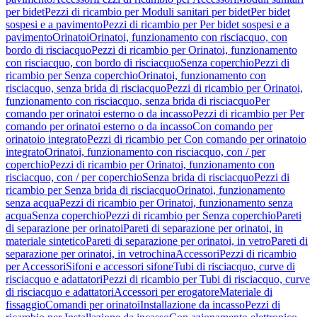
per bidet
Pezzi di ricambio per Moduli sanitari per bidet
Per bidet
sospesi e a pavimento
Pezzi di ricambio per Per bidet sospesi e a
pavimento
Orinatoi
Orinatoi, funzionamento con risciacquo, con
bordo di risciacquo
Pezzi di ricambio per Orinatoi, funzionamento
con risciacquo, con bordo di risciacquo
Senza coperchio
Pezzi di
ricambio per Senza coperchio
Orinatoi, funzionamento con
risciacquo, senza brida di risciacquo
Pezzi di ricambio per Orinatoi,
funzionamento con risciacquo, senza brida di risciacquo
Per
comando per orinatoi esterno o da incasso
Pezzi di ricambio per Per
comando per orinatoi esterno o da incasso
Con comando per
orinatoio integrato
Pezzi di ricambio per Con comando per orinatoio
integrato
Orinatoi, funzionamento con risciacquo, con / per
coperchio
Pezzi di ricambio per Orinatoi, funzionamento con
risciacquo, con / per coperchio
Senza brida di risciacquo
Pezzi di
ricambio per Senza brida di risciacquo
Orinatoi, funzionamento
senza acqua
Pezzi di ricambio per Orinatoi, funzionamento senza
acqua
Senza coperchio
Pezzi di ricambio per Senza coperchio
Pareti
di separazione per orinatoi
Pareti di separazione per orinatoi, in
materiale sintetico
Pareti di separazione per orinatoi, in vetro
Pareti di
separazione per orinatoi, in vetrochina
Accessori
Pezzi di ricambio
per Accessori
Sifoni e accessori sifone
Tubi di risciacquo, curve di
risciacquo e adattatori
Pezzi di ricambio per Tubi di risciacquo, curve
di risciacquo e adattatori
Accessori per erogatore
Materiale di
fissaggio
Comandi per orinatoi
Installazione da incasso
Pezzi di