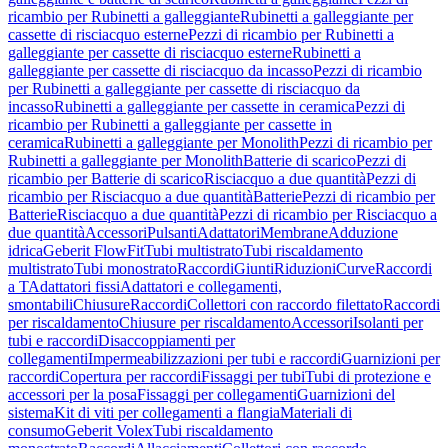
ricambio per Rubinetti a galleggiante
Rubinetti a galleggiante per
cassette di risciacquo esterne
Pezzi di ricambio per Rubinetti a
galleggiante per cassette di risciacquo esterne
Rubinetti a
galleggiante per cassette di risciacquo da incasso
Pezzi di ricambio
per Rubinetti a galleggiante per cassette di risciacquo da
incasso
Rubinetti a galleggiante per cassette in ceramica
Pezzi di
ricambio per Rubinetti a galleggiante per cassette in
ceramica
Rubinetti a galleggiante per Monolith
Pezzi di ricambio per
Rubinetti a galleggiante per Monolith
Batterie di scarico
Pezzi di
ricambio per Batterie di scarico
Risciacquo a due quantità
Pezzi di
ricambio per Risciacquo a due quantità
Batterie
Pezzi di ricambio per
Batterie
Risciacquo a due quantità
Pezzi di ricambio per Risciacquo a
due quantità
Accessori
Pulsanti
Adattatori
Membrane
Adduzione
idrica
Geberit FlowFit
Tubi multistrato
Tubi riscaldamento
multistrato
Tubi monostrato
Raccordi
Giunti
Riduzioni
Curve
Raccordi
a T
Adattatori fissi
Adattatori e collegamenti,
smontabili
Chiusure
Raccordi
Collettori con raccordo filettato
Raccordi
per riscaldamento
Chiusure per riscaldamento
Accessori
Isolanti per
tubi e raccordi
Disaccoppiamenti per
collegamenti
Impermeabilizzazioni per tubi e raccordi
Guarnizioni per
raccordi
Copertura per raccordi
Fissaggi per tubi
Tubi di protezione e
accessori per la posa
Fissaggi per collegamenti
Guarnizioni del
sistema
Kit di viti per collegamenti a flangia
Materiali di
consumo
Geberit Volex
Tubi riscaldamento