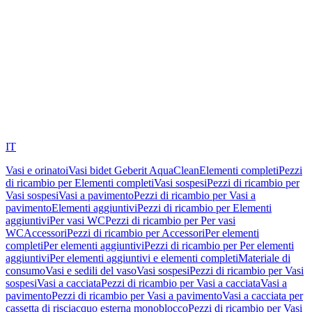
IT
Vasi e orinatoi
Vasi bidet Geberit AquaClean
Elementi completi
Pezzi
di ricambio per Elementi completi
Vasi sospesi
Pezzi di ricambio per
Vasi sospesi
Vasi a pavimento
Pezzi di ricambio per Vasi a
pavimento
Elementi aggiuntivi
Pezzi di ricambio per Elementi
aggiuntivi
Per vasi WC
Pezzi di ricambio per Per vasi
WC
Accessori
Pezzi di ricambio per Accessori
Per elementi
completi
Per elementi aggiuntivi
Pezzi di ricambio per Per elementi
aggiuntivi
Per elementi aggiuntivi e elementi completi
Materiale di
consumo
Vasi e sedili del vaso
Vasi sospesi
Pezzi di ricambio per Vasi
sospesi
Vasi a cacciata
Pezzi di ricambio per Vasi a cacciata
Vasi a
pavimento
Pezzi di ricambio per Vasi a pavimento
Vasi a cacciata per
cassetta di risciacquo esterna monoblocco
Pezzi di ricambio per Vasi