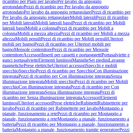
ricambio per Piani per lavabo
Per lavabo da appoggio
arrotondato
Pezzi di ricambio per Per lavabo da appoggio
arrotondato
Per lavabo da appoggio rettangolare
Pezzi di ricambio per
Per lavabo da appoggio rettangolare
Mobili laterali
Pezzi di ricambio
per Mobili laterali
Mobili laterali bassi
Pezzi di ricambio per Mobili
laterali bassi
Mobili a colonna
Pezzi di ricambio per Mobili a
colonna
Mobili a mezza altezza
Pezzi di ricambio per Mobili a mezza
altezza
Mobili pensili
Pezzi di ricambio per Mobili pensili
Ulteriori
mobili per bagno
Pezzi di ricambio per Ulteriori mobili per
bagno
Mensole contenitore
Pezzi di ricambio per Mensole
contenitore
Accessori
Inserti per cassetti e portaoggetti
Portasalviette e
ganci portasalviette
Elementi luminosi
Maniglie
Set piedini
Lavagne
magnetiche
Prese elettriche
Ulteriori accessori
Specchi e mobili
specchio
Specchio
Pezzi di ricambio per Specchio
Con illuminazione
integrata
Pezzi di ricambio per Con illuminazione integrata
Senza
illuminazione integrata
Mobili specchio
Pezzi di ricambio per Mobili
specchio
Con illuminazione integrata
Pezzi di ricambio per Con
illuminazione integrata
Senza illuminazione integrata
Pezzi di
ricambio per Senza illuminazione integrata
Accessori
Elementi
luminosi
Ulteriori accessori
Prese elettriche
Rubinetti
Rubinetterie per
lavabo
Pezzi di ricambio per Rubinetterie per lavabo
Montaggio a
pianale, funzionamento a rete
Pezzi di ricambio per Montaggio a
pianale, funzionamento a rete
Montaggio a pianale, funzionamento a
batteria
Pezzi di ricambio per Montaggio a pianale, funzionamento a
batteria
Montaggio a pianale, funzionamento tramite generatore
Pezzi