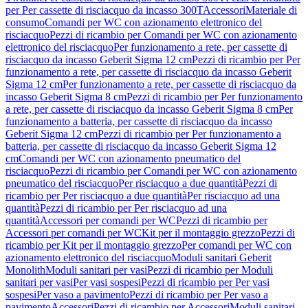
per Per cassette di risciacquo da incasso 300T
Accessori
Materiale di
consumo
Comandi per WC con azionamento elettronico del
risciacquo
Pezzi di ricambio per Comandi per WC con azionamento
elettronico del risciacquo
Per funzionamento a rete, per cassette di
risciacquo da incasso Geberit Sigma 12 cm
Pezzi di ricambio per Per
funzionamento a rete, per cassette di risciacquo da incasso Geberit
Sigma 12 cm
Per funzionamento a rete, per cassette di risciacquo da
incasso Geberit Sigma 8 cm
Pezzi di ricambio per Per funzionamento
a rete, per cassette di risciacquo da incasso Geberit Sigma 8 cm
Per
funzionamento a batteria, per cassette di risciacquo da incasso
Geberit Sigma 12 cm
Pezzi di ricambio per Per funzionamento a
batteria, per cassette di risciacquo da incasso Geberit Sigma 12
cm
Comandi per WC con azionamento pneumatico del
risciacquo
Pezzi di ricambio per Comandi per WC con azionamento
pneumatico del risciacquo
Per risciacquo a due quantità
Pezzi di
ricambio per Per risciacquo a due quantità
Per risciacquo ad una
quantità
Pezzi di ricambio per Per risciacquo ad una
quantità
Accessori per comandi per WC
Pezzi di ricambio per
Accessori per comandi per WC
Kit per il montaggio grezzo
Pezzi di
ricambio per Kit per il montaggio grezzo
Per comandi per WC con
azionamento elettronico del risciacquo
Moduli sanitari Geberit
Monolith
Moduli sanitari per vasi
Pezzi di ricambio per Moduli
sanitari per vasi
Per vasi sospesi
Pezzi di ricambio per Per vasi
sospesi
Per vaso a pavimento
Pezzi di ricambio per Per vaso a
pavimento
Accessori
Pezzi di ricambio per Accessori
Moduli sanitari