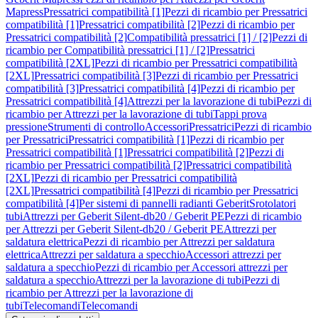
Mapress
Pressatrici compatibilità [1]
Pezzi di ricambio per Pressatrici
compatibilità [1]
Pressatrici compatibilità [2]
Pezzi di ricambio per
Pressatrici compatibilità [2]
Compatibilità pressatrici [1] / [2]
Pezzi di
ricambio per Compatibilità pressatrici [1] / [2]
Pressatrici
compatibilità [2XL]
Pezzi di ricambio per Pressatrici compatibilità
[2XL]
Pressatrici compatibilità [3]
Pezzi di ricambio per Pressatrici
compatibilità [3]
Pressatrici compatibilità [4]
Pezzi di ricambio per
Pressatrici compatibilità [4]
Attrezzi per la lavorazione di tubi
Pezzi di
ricambio per Attrezzi per la lavorazione di tubi
Tappi prova
pressione
Strumenti di controllo
Accessori
Pressatrici
Pezzi di ricambio
per Pressatrici
Pressatrici compatibilità [1]
Pezzi di ricambio per
Pressatrici compatibilità [1]
Pressatrici compatibilità [2]
Pezzi di
ricambio per Pressatrici compatibilità [2]
Pressatrici compatibilità
[2XL]
Pezzi di ricambio per Pressatrici compatibilità
[2XL]
Pressatrici compatibilità [4]
Pezzi di ricambio per Pressatrici
compatibilità [4]
Per sistemi di pannelli radianti Geberit
Srotolatori
tubi
Attrezzi per Geberit Silent-db20 / Geberit PE
Pezzi di ricambio
per Attrezzi per Geberit Silent-db20 / Geberit PE
Attrezzi per
saldatura elettrica
Pezzi di ricambio per Attrezzi per saldatura
elettrica
Attrezzi per saldatura a specchio
Accessori attrezzi per
saldatura a specchio
Pezzi di ricambio per Accessori attrezzi per
saldatura a specchio
Attrezzi per la lavorazione di tubi
Pezzi di
ricambio per Attrezzi per la lavorazione di
tubi
Telecomandi
Telecomandi