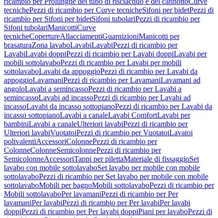
ricambio per Prolunghe del tubo di risciacquo e del cannotto
Curve
tecniche
Pezzi di ricambio per Curve tecniche
Sifoni per bidet
Pezzi di
ricambio per Sifoni per bidet
Sifoni tubolari
Pezzi di ricambio per
Sifoni tubolari
Manicotti
Curve
tecniche
Coperture
Allacciamenti
Guarnizioni
Manicotti per
brasatura
Zona lavabo
Lavabi
Lavabi
Pezzi di ricambio per
Lavabi
Lavabi doppi
Pezzi di ricambio per Lavabi doppi
Lavabi per
mobili sottolavabo
Pezzi di ricambio per Lavabi per mobili
sottolavabo
Lavabi da appoggio
Pezzi di ricambio per Lavabi da
appoggio
Lavamani
Pezzi di ricambio per Lavamani
Lavamani ad
angolo
Lavabi a semincasso
Pezzi di ricambio per Lavabi a
semincasso
Lavabi ad incasso
Pezzi di ricambio per Lavabi ad
incasso
Lavabi da incasso sottopiano
Pezzi di ricambio per Lavabi da
incasso sottopiano
Lavabi a canale
Lavabi Comfort
Lavabi per
bambini
Lavabi a canale
Ulteriori lavabi
Pezzi di ricambio per
Ulteriori lavabi
Vuotatoi
Pezzi di ricambio per Vuotatoi
Lavatoi
polivalenti
Accessori
Colonne
Pezzi di ricambio per
Colonne
Colonne
Semicolonne
Pezzi di ricambio per
Semicolonne
Accessori
Tappi per piletta
Materiale di fissaggio
Set
lavabo con mobile sottolavabo
Set lavabo per mobile con mobile
sottolavabo
Pezzi di ricambio per Set lavabo per mobile con mobile
sottolavabo
Mobili per bagno
Mobili sottolavabo
Pezzi di ricambio per
Mobili sottolavabo
Per lavamani
Pezzi di ricambio per Per
lavamani
Per lavabi
Pezzi di ricambio per Per lavabi
Per lavabi
doppi
Pezzi di ricambio per Per lavabi doppi
Piani per lavabo
Pezzi di