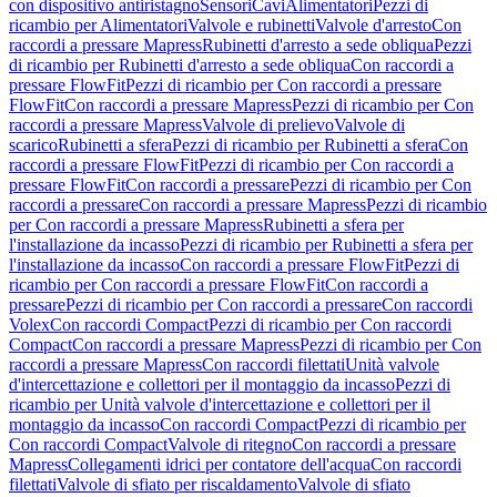
con dispositivo antiristagno
Sensori
Cavi
Alimentatori
Pezzi di
ricambio per Alimentatori
Valvole e rubinetti
Valvole d'arresto
Con
raccordi a pressare Mapress
Rubinetti d'arresto a sede obliqua
Pezzi
di ricambio per Rubinetti d'arresto a sede obliqua
Con raccordi a
pressare FlowFit
Pezzi di ricambio per Con raccordi a pressare
FlowFit
Con raccordi a pressare Mapress
Pezzi di ricambio per Con
raccordi a pressare Mapress
Valvole di prelievo
Valvole di
scarico
Rubinetti a sfera
Pezzi di ricambio per Rubinetti a sfera
Con
raccordi a pressare FlowFit
Pezzi di ricambio per Con raccordi a
pressare FlowFit
Con raccordi a pressare
Pezzi di ricambio per Con
raccordi a pressare
Con raccordi a pressare Mapress
Pezzi di ricambio
per Con raccordi a pressare Mapress
Rubinetti a sfera per
l'installazione da incasso
Pezzi di ricambio per Rubinetti a sfera per
l'installazione da incasso
Con raccordi a pressare FlowFit
Pezzi di
ricambio per Con raccordi a pressare FlowFit
Con raccordi a
pressare
Pezzi di ricambio per Con raccordi a pressare
Con raccordi
Volex
Con raccordi Compact
Pezzi di ricambio per Con raccordi
Compact
Con raccordi a pressare Mapress
Pezzi di ricambio per Con
raccordi a pressare Mapress
Con raccordi filettati
Unità valvole
d'intercettazione e collettori per il montaggio da incasso
Pezzi di
ricambio per Unità valvole d'intercettazione e collettori per il
montaggio da incasso
Con raccordi Compact
Pezzi di ricambio per
Con raccordi Compact
Valvole di ritegno
Con raccordi a pressare
Mapress
Collegamenti idrici per contatore dell'acqua
Con raccordi
filettati
Valvole di sfiato per riscaldamento
Valvole di sfiato