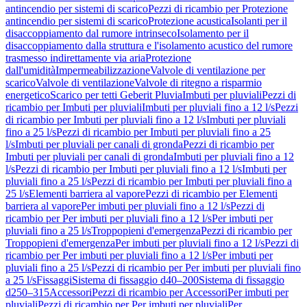
antincendio per sistemi di scarico
Pezzi di ricambio per Protezione
antincendio per sistemi di scarico
Protezione acustica
Isolanti per il
disaccoppiamento dal rumore intrinseco
Isolamento per il
disaccoppiamento dalla struttura e l'isolamento acustico del rumore
trasmesso indirettamente via aria
Protezione
dall'umidità
Impermeabilizzazione
Valvole di ventilazione per
scarico
Valvole di ventilazione
Valvole di ritegno a risparmio
energetico
Scarico per tetti Geberit Pluvia
Imbuti per pluviali
Pezzi di
ricambio per Imbuti per pluviali
Imbuti per pluviali fino a 12 l/s
Pezzi
di ricambio per Imbuti per pluviali fino a 12 l/s
Imbuti per pluviali
fino a 25 l/s
Pezzi di ricambio per Imbuti per pluviali fino a 25
l/s
Imbuti per pluviali per canali di gronda
Pezzi di ricambio per
Imbuti per pluviali per canali di gronda
Imbuti per pluviali fino a 12
l/s
Pezzi di ricambio per Imbuti per pluviali fino a 12 l/s
Imbuti per
pluviali fino a 25 l/s
Pezzi di ricambio per Imbuti per pluviali fino a
25 l/s
Elementi barriera al vapore
Pezzi di ricambio per Elementi
barriera al vapore
Per imbuti per pluviali fino a 12 l/s
Pezzi di
ricambio per Per imbuti per pluviali fino a 12 l/s
Per imbuti per
pluviali fino a 25 l/s
Troppopieni d'emergenza
Pezzi di ricambio per
Troppopieni d'emergenza
Per imbuti per pluviali fino a 12 l/s
Pezzi di
ricambio per Per imbuti per pluviali fino a 12 l/s
Per imbuti per
pluviali fino a 25 l/s
Pezzi di ricambio per Per imbuti per pluviali fino
a 25 l/s
Fissaggi
Sistema di fissaggio d40–200
Sistema di fissaggio
d250–315
Accessori
Pezzi di ricambio per Accessori
Per imbuti per
pluviali
Pezzi di ricambio per Per imbuti per pluviali
Per