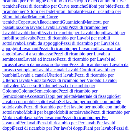
ricambio per Prolunghe del tubo di risciacquo e del cannotto
Curve
tecniche
Pezzi di ricambio per Curve tecniche
Sifoni per bidet
Pezzi di
ricambio per Sifoni per bidet
Sifoni tubolari
Pezzi di ricambio per
Sifoni tubolari
Manicotti
Curve
tecniche
Coperture
Allacciamenti
Guarnizioni
Manicotti per
brasatura
Zona lavabo
Lavabi
Lavabi
Pezzi di ricambio per
Lavabi
Lavabi doppi
Pezzi di ricambio per Lavabi doppi
Lavabi per
mobili sottolavabo
Pezzi di ricambio per Lavabi per mobili
sottolavabo
Lavabi da appoggio
Pezzi di ricambio per Lavabi da
appoggio
Lavamani
Pezzi di ricambio per Lavamani
Lavamani ad
angolo
Lavabi a semincasso
Pezzi di ricambio per Lavabi a
semincasso
Lavabi ad incasso
Pezzi di ricambio per Lavabi ad
incasso
Lavabi da incasso sottopiano
Pezzi di ricambio per Lavabi da
incasso sottopiano
Lavabi a canale
Lavabi Comfort
Lavabi per
bambini
Lavabi a canale
Ulteriori lavabi
Pezzi di ricambio per
Ulteriori lavabi
Vuotatoi
Pezzi di ricambio per Vuotatoi
Lavatoi
polivalenti
Accessori
Colonne
Pezzi di ricambio per
Colonne
Colonne
Semicolonne
Pezzi di ricambio per
Semicolonne
Accessori
Tappi per piletta
Materiale di fissaggio
Set
lavabo con mobile sottolavabo
Set lavabo per mobile con mobile
sottolavabo
Pezzi di ricambio per Set lavabo per mobile con mobile
sottolavabo
Mobili per bagno
Mobili sottolavabo
Pezzi di ricambio per
Mobili sottolavabo
Per lavamani
Pezzi di ricambio per Per
lavamani
Per lavabi
Pezzi di ricambio per Per lavabi
Per lavabi
doppi
Pezzi di ricambio per Per lavabi doppi
Piani per lavabo
Pezzi di