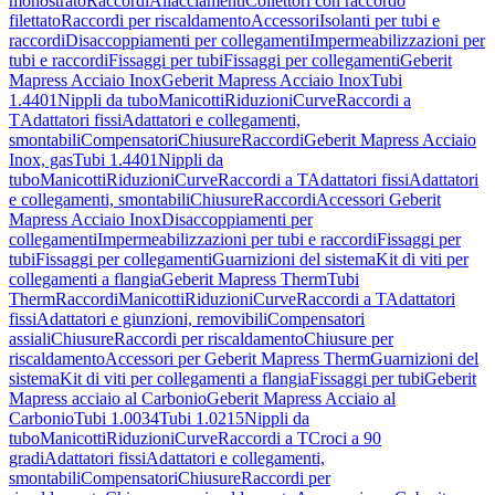
monostrato
Raccordi
Allacciamenti
Collettori con raccordo
filettato
Raccordi per riscaldamento
Accessori
Isolanti per tubi e
raccordi
Disaccoppiamenti per collegamenti
Impermeabilizzazioni per
tubi e raccordi
Fissaggi per tubi
Fissaggi per collegamenti
Geberit
Mapress Acciaio Inox
Geberit Mapress Acciaio Inox
Tubi
1.4401
Nippli da tubo
Manicotti
Riduzioni
Curve
Raccordi a
T
Adattatori fissi
Adattatori e collegamenti,
smontabili
Compensatori
Chiusure
Raccordi
Geberit Mapress Acciaio
Inox, gas
Tubi 1.4401
Nippli da
tubo
Manicotti
Riduzioni
Curve
Raccordi a T
Adattatori fissi
Adattatori
e collegamenti, smontabili
Chiusure
Raccordi
Accessori Geberit
Mapress Acciaio Inox
Disaccoppiamenti per
collegamenti
Impermeabilizzazioni per tubi e raccordi
Fissaggi per
tubi
Fissaggi per collegamenti
Guarnizioni del sistema
Kit di viti per
collegamenti a flangia
Geberit Mapress Therm
Tubi
Therm
Raccordi
Manicotti
Riduzioni
Curve
Raccordi a T
Adattatori
fissi
Adattatori e giunzioni, removibili
Compensatori
assiali
Chiusure
Raccordi per riscaldamento
Chiusure per
riscaldamento
Accessori per Geberit Mapress Therm
Guarnizioni del
sistema
Kit di viti per collegamenti a flangia
Fissaggi per tubi
Geberit
Mapress acciaio al Carbonio
Geberit Mapress Acciaio al
Carbonio
Tubi 1.0034
Tubi 1.0215
Nippli da
tubo
Manicotti
Riduzioni
Curve
Raccordi a T
Croci a 90
gradi
Adattatori fissi
Adattatori e collegamenti,
smontabili
Compensatori
Chiusure
Raccordi per