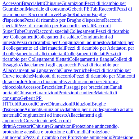
Accessori
Braccialetti
Chiusure
Guarnizioni
Pezzi di ricambio per
Guarnizioni
Materiale di consumo
Geberit PE
Tubi
Raccordi
Pezzi di
ricambio per Raccordi
Curve
Braghe
Riduzioni
Braghe
d'ispezione
Pezzi di ricambio per Braghe d'ispezione
Raccordi
speciali
Pezzi di ricambio per Raccordi speciali
Raccordi
SuperTube
Curve
Raccordi speciali
Collegamenti
Pezzi di ricambio
per Collegamenti
Collegamenti a saldare
Congiunzioni ad
innesto
Pezzi di ricambio per Congiunzioni ad innesto
Adattatori per
il collegamento ad altri materiali
Pezzi di ricambio per Adattatori per
il collegamento ad altri materiali
Collegamenti filettati
Pezzi di
ricambio per Collegamenti filettati
Collegamenti a flangia
Colletti di
fissaggio
Allacciamenti agli apparecchi
Pezzi di ricambio per
Allacciamenti agli apparecchi
Curve tecniche
Pezzi di ricambio per
Curve tecniche
Manicotti di raccordo
Pezzi di ricambio per Manicotti
di raccordo
Sifoni a chiocciola
Pezzi di ricambio per Sifoni a
chiocciola
Accessori
Braccialetti
Fissaggi per braccialetti
Canali
portanti
Chiusure
Guarnizioni
Protezioni cantiere
Materiali di
consumo
Geberit PP-
HT
Tubi
Raccordi
Curve
Diramazioni
Riduzioni
Braghe
d'ispezione
Aumenti
Giunzioni
Adattatori per il collegamento ad altri
materiali
Congiunzioni ad innesto
Allacciamenti agli
apparecchi
Curve tecniche
Raccordi
diritti
Accessori
Chiusure
Guarnizioni
Protezione antincendio,
protezione acustica e protezione dall'umidità
Protezione
antincendio
Pezzi di ricambio per Protezione antincendio
Protezione