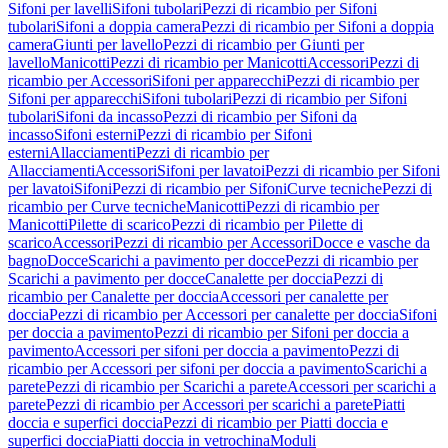
Sifoni per lavelli
Sifoni tubolari
Pezzi di ricambio per Sifoni
tubolari
Sifoni a doppia camera
Pezzi di ricambio per Sifoni a doppia
camera
Giunti per lavello
Pezzi di ricambio per Giunti per
lavello
Manicotti
Pezzi di ricambio per Manicotti
Accessori
Pezzi di
ricambio per Accessori
Sifoni per apparecchi
Pezzi di ricambio per
Sifoni per apparecchi
Sifoni tubolari
Pezzi di ricambio per Sifoni
tubolari
Sifoni da incasso
Pezzi di ricambio per Sifoni da
incasso
Sifoni esterni
Pezzi di ricambio per Sifoni
esterni
Allacciamenti
Pezzi di ricambio per
Allacciamenti
Accessori
Sifoni per lavatoi
Pezzi di ricambio per Sifoni
per lavatoi
Sifoni
Pezzi di ricambio per Sifoni
Curve tecniche
Pezzi di
ricambio per Curve tecniche
Manicotti
Pezzi di ricambio per
Manicotti
Pilette di scarico
Pezzi di ricambio per Pilette di
scarico
Accessori
Pezzi di ricambio per Accessori
Docce e vasche da
bagno
Docce
Scarichi a pavimento per docce
Pezzi di ricambio per
Scarichi a pavimento per docce
Canalette per doccia
Pezzi di
ricambio per Canalette per doccia
Accessori per canalette per
doccia
Pezzi di ricambio per Accessori per canalette per doccia
Sifoni
per doccia a pavimento
Pezzi di ricambio per Sifoni per doccia a
pavimento
Accessori per sifoni per doccia a pavimento
Pezzi di
ricambio per Accessori per sifoni per doccia a pavimento
Scarichi a
parete
Pezzi di ricambio per Scarichi a parete
Accessori per scarichi a
parete
Pezzi di ricambio per Accessori per scarichi a parete
Piatti
doccia e superfici doccia
Pezzi di ricambio per Piatti doccia e
superfici doccia
Piatti doccia in vetrochina
Moduli