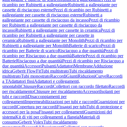
ricambio per Rubinetti a galleggiante
Rubinetti a galleggiante per
cassette di risciacquo esterne
Pezzi di ricambio per Rubinetti a
galleggiante per cassette di risciacquo esterne
Rubinetti a
galleggiante per cassette di risciacquo da incasso
Pezzi di ricambio
per Rubinetti a galleggiante per cassette di risciacquo da
incasso
Rubinetti a galleggiante per cassette in ceramica
Pezzi di
ricambio per Rubinetti a galleggiante per cassette in
ceramica
Rubinetti a galleggiante per Monolith
Pezzi di ricambio per
Rubinetti a galleggiante per Monolith
Batterie di scarico
Pezzi di
ricambio per Batterie di scarico
Risciacquo a due quantità
Pezzi di
ricambio per Risciacquo a due quantità
Batterie
Pezzi di ricambio per
Batterie
Risciacquo a due quantità
Pezzi di ricambio per Risciacquo a
due quantità
Accessori
Pulsanti
Adattatori
Membrane
Adduzione
idrica
Geberit FlowFit
Tubi multistrato
Tubi riscaldamento
multistrato
Tubi monostrato
Raccordi
Giunti
Riduzioni
Curve
Raccordi
a T
Adattatori fissi
Adattatori e collegamenti,
smontabili
Chiusure
Raccordi
Collettori con raccordo filettato
Raccordi
per riscaldamento
Chiusure per riscaldamento
Accessori
Isolanti per
tubi e raccordi
Disaccoppiamenti per
collegamenti
Impermeabilizzazioni per tubi e raccordi
Guarnizioni per
raccordi
Copertura per raccordi
Fissaggi per tubi
Tubi di protezione e
accessori per la posa
Fissaggi per collegamenti
Guarnizioni del
sistema
Kit di viti per collegamenti a flangia
Materiali di
consumo
Geberit Volex
Tubi riscaldamento