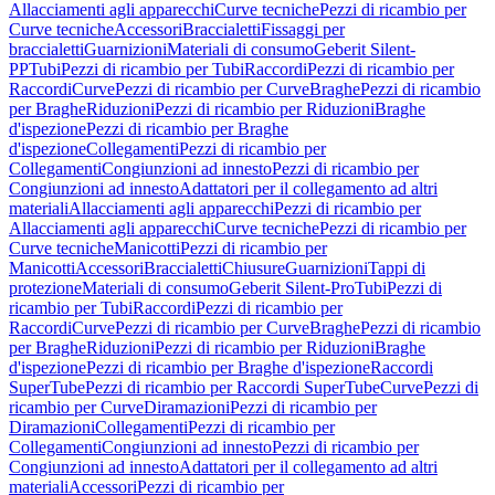
Allacciamenti agli apparecchi
Curve tecniche
Pezzi di ricambio per
Curve tecniche
Accessori
Braccialetti
Fissaggi per
braccialetti
Guarnizioni
Materiali di consumo
Geberit Silent-
PP
Tubi
Pezzi di ricambio per Tubi
Raccordi
Pezzi di ricambio per
Raccordi
Curve
Pezzi di ricambio per Curve
Braghe
Pezzi di ricambio
per Braghe
Riduzioni
Pezzi di ricambio per Riduzioni
Braghe
d'ispezione
Pezzi di ricambio per Braghe
d'ispezione
Collegamenti
Pezzi di ricambio per
Collegamenti
Congiunzioni ad innesto
Pezzi di ricambio per
Congiunzioni ad innesto
Adattatori per il collegamento ad altri
materiali
Allacciamenti agli apparecchi
Pezzi di ricambio per
Allacciamenti agli apparecchi
Curve tecniche
Pezzi di ricambio per
Curve tecniche
Manicotti
Pezzi di ricambio per
Manicotti
Accessori
Braccialetti
Chiusure
Guarnizioni
Tappi di
protezione
Materiali di consumo
Geberit Silent-Pro
Tubi
Pezzi di
ricambio per Tubi
Raccordi
Pezzi di ricambio per
Raccordi
Curve
Pezzi di ricambio per Curve
Braghe
Pezzi di ricambio
per Braghe
Riduzioni
Pezzi di ricambio per Riduzioni
Braghe
d'ispezione
Pezzi di ricambio per Braghe d'ispezione
Raccordi
SuperTube
Pezzi di ricambio per Raccordi SuperTube
Curve
Pezzi di
ricambio per Curve
Diramazioni
Pezzi di ricambio per
Diramazioni
Collegamenti
Pezzi di ricambio per
Collegamenti
Congiunzioni ad innesto
Pezzi di ricambio per
Congiunzioni ad innesto
Adattatori per il collegamento ad altri
materiali
Accessori
Pezzi di ricambio per