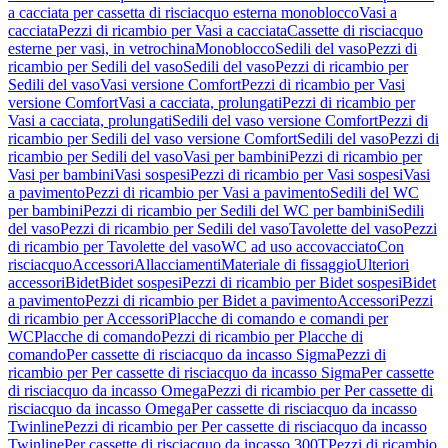
a cacciata per cassetta di risciacquo esterna monoblocco
Vasi a
cacciata
Pezzi di ricambio per Vasi a cacciata
Cassette di risciacquo
esterne per vasi, in vetrochina
Monoblocco
Sedili del vaso
Pezzi di
ricambio per Sedili del vaso
Sedili del vaso
Pezzi di ricambio per
Sedili del vaso
Vasi versione Comfort
Pezzi di ricambio per Vasi
versione Comfort
Vasi a cacciata, prolungati
Pezzi di ricambio per
Vasi a cacciata, prolungati
Sedili del vaso versione Comfort
Pezzi di
ricambio per Sedili del vaso versione Comfort
Sedili del vaso
Pezzi di
ricambio per Sedili del vaso
Vasi per bambini
Pezzi di ricambio per
Vasi per bambini
Vasi sospesi
Pezzi di ricambio per Vasi sospesi
Vasi
a pavimento
Pezzi di ricambio per Vasi a pavimento
Sedili del WC
per bambini
Pezzi di ricambio per Sedili del WC per bambini
Sedili
del vaso
Pezzi di ricambio per Sedili del vaso
Tavolette del vaso
Pezzi
di ricambio per Tavolette del vaso
WC ad uso accovacciato
Con
risciacquo
Accessori
Allacciamenti
Materiale di fissaggio
Ulteriori
accessori
Bidet
Bidet sospesi
Pezzi di ricambio per Bidet sospesi
Bidet
a pavimento
Pezzi di ricambio per Bidet a pavimento
Accessori
Pezzi
di ricambio per Accessori
Placche di comando e comandi per
WC
Placche di comando
Pezzi di ricambio per Placche di
comando
Per cassette di risciacquo da incasso Sigma
Pezzi di
ricambio per Per cassette di risciacquo da incasso Sigma
Per cassette
di risciacquo da incasso Omega
Pezzi di ricambio per Per cassette di
risciacquo da incasso Omega
Per cassette di risciacquo da incasso
Twinline
Pezzi di ricambio per Per cassette di risciacquo da incasso
Twinline
Per cassette di risciacquo da incasso 300T
Pezzi di ricambio