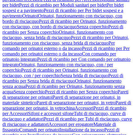
per bidet
Pezzi di ricambio per Moduli sanitari per bidet
Per bidet
sospesi e a pavimento
Pezzi di ricambio per Per bidet sospesi e a
pavimento
Orinatoi
Orinatoi, funzionamento con risciacquo, con
bordo di risciacquo
Pezzi di ricambio per Orinatoi, funzionamento
con risciacquo, con bordo di risciacquo
Senza coperchio
Pezzi di
ricambio per Senza coperchio
Orinatoi, funzionamento con
risciacquo, senza brida di risciacquo
Pezzi di ricambio per Orinatoi,
funzionamento con risciacquo, senza brida di risciacquo
Per
comando per orinatoi esterno o da incasso
Pezzi di ricambio per Per
comando per orinatoi esterno o da incasso
Con comando per
orinatoio integrato
Pezzi di ricambio per Con comando per orinatoio
integrato
Orinatoi, funzionamento con risciacquo, con / per
coperchio
Pezzi di ricambio per Orinatoi, funzionamento con
risciacquo, con / per coperchio
Senza brida di risciacquo
Pezzi di
ricambio per Senza brida di risciacquo
Orinatoi, funzionamento
senza acqua
Pezzi di ricambio per Orinatoi, funzionamento senza
acqua
Senza coperchio
Pezzi di ricambio per Senza coperchio
Pareti
di separazione per orinatoi
Pareti di separazione per orinatoi, in
materiale sintetico
Pareti di separazione per orinatoi, in vetro
Pareti di
separazione per orinatoi, in vetrochina
Accessori
Pezzi di ricambio
per Accessori
Sifoni e accessori sifone
Tubi di risciacquo, curve di
risciacquo e adattatori
Pezzi di ricambio per Tubi di risciacquo, curve
di risciacquo e adattatori
Accessori per erogatore
Materiale di
fissaggio
Comandi per orinatoi
Installazione da incasso
Pezzi di