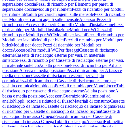
separazione doccia
Pezzi di ricambio per Elementi per pareti di
separazione doccia
Moduli per rubinetti
Pezzi di ricambio per Moduli
per rubinetti
Moduli per carichi agenti sulle mensole
Pezzi di ricambio
per Moduli per carichi agenti sulle mensole
Accessori
Pezzi di
ricambio per Accessori
Geberit Combifix
Moduli d'installazione
Pezzi
di ricambio per Moduli d'installazione
Moduli per WC
Pezzi di
ricambio per Moduli per WC
Moduli per lavabi
Pezzi di ricambio per
Moduli per lavabi
Moduli per bidet
Pezzi di ricambio per Moduli per
bidet
Moduli per docce
Pezzi di ricambio per Moduli per
docce
Accessori
Per moduli WC
Per fissaggi
Cassette di risciacquo
esterne
Cassette di risciacquo esterne per vasi, in materiale
sintetico
Pezzi di ricambio per Cassette di risciacquo esterne per vasi,
in materiale sintetico
Ad alta posizione
Pezzi di ricambio per Ad alta
posizione
A bassa e media posizione
Pezzi di ricambio per A bassa e
media posizione
Cassette di risciacquo esterne per vasi, in
ceramica
Pezzi di ricambio per Cassette di risciacquo esterne per
vasi, in ceramica
Monoblocco
Pezzi di ricambio per Monoblocco
Tubi
di risciacquo per cassette di risciacquo esterne
Ad alta posizione
A
bassa e media posizione
Accessori
Guarnizioni
Guarnizioni ad
anello
Nippli, rosoni e riduttori di flusso
Materiali di consumo
Cassette
di risciacquo da incasso
Cassette di risciacquo da incasso Sigma
Pezzi
di ricambio per Cassette di risciacquo da incasso Sigma
Cassette di
risciacquo da incasso Omega
Pezzi di ricambio per Cassette di
risciacquo da incasso Omega
Tubi di risciacquo
Accessori
Rubinetti a
galleggiante e batterie di scarico
Rubinetti a galleggiante
Pezzi di