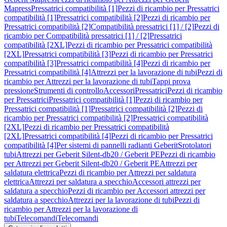
Mapress
Pressatrici compatibilità [1]
Pezzi di ricambio per Pressatrici
compatibilità [1]
Pressatrici compatibilità [2]
Pezzi di ricambio per
Pressatrici compatibilità [2]
Compatibilità pressatrici [1] / [2]
Pezzi di
ricambio per Compatibilità pressatrici [1] / [2]
Pressatrici
compatibilità [2XL]
Pezzi di ricambio per Pressatrici compatibilità
[2XL]
Pressatrici compatibilità [3]
Pezzi di ricambio per Pressatrici
compatibilità [3]
Pressatrici compatibilità [4]
Pezzi di ricambio per
Pressatrici compatibilità [4]
Attrezzi per la lavorazione di tubi
Pezzi di
ricambio per Attrezzi per la lavorazione di tubi
Tappi prova
pressione
Strumenti di controllo
Accessori
Pressatrici
Pezzi di ricambio
per Pressatrici
Pressatrici compatibilità [1]
Pezzi di ricambio per
Pressatrici compatibilità [1]
Pressatrici compatibilità [2]
Pezzi di
ricambio per Pressatrici compatibilità [2]
Pressatrici compatibilità
[2XL]
Pezzi di ricambio per Pressatrici compatibilità
[2XL]
Pressatrici compatibilità [4]
Pezzi di ricambio per Pressatrici
compatibilità [4]
Per sistemi di pannelli radianti Geberit
Srotolatori
tubi
Attrezzi per Geberit Silent-db20 / Geberit PE
Pezzi di ricambio
per Attrezzi per Geberit Silent-db20 / Geberit PE
Attrezzi per
saldatura elettrica
Pezzi di ricambio per Attrezzi per saldatura
elettrica
Attrezzi per saldatura a specchio
Accessori attrezzi per
saldatura a specchio
Pezzi di ricambio per Accessori attrezzi per
saldatura a specchio
Attrezzi per la lavorazione di tubi
Pezzi di
ricambio per Attrezzi per la lavorazione di
tubi
Telecomandi
Telecomandi