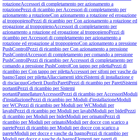
rotazione
Accessori di completamento per azionamento a
rotazione
Pezzi di ricambio per Accessori di completamento per
azionamento a rotazione
Con azionamento a rotazione ed erogazione
al troppopieno
Pezzi di ricambio per Con azionamento a rotazione ed
erogazione al troppopieno
Accessori di completamento per
azionamento a rotazione ed erogazione al troppopieno
Pezzi di
ricambio per Accessori di completamento per azionamento a
rotazione ed erogazione al troppopieno
Con azionamento a pressione
PushControl
Pezzi di ricambio per Con azionamento a pressione
PushControl
Accessori di completamento per comando a pressione
PushControl
Pezzi di ricambio per Accessori di completamento per
comando a pressione PushControl
Con tappo per piletta
Pezzi di
ricambio per Con tappo per piletta
Accessori per sifoni per vasche da
bagno
Tappi per piletta
Allacciamenti idrici
Sistemi di installazione e
di risciacquo
Geberit Duofix
Pareti
Pezzi di ricambio per Pareti
Sistemi
portanti
Pezzi di ricambio per Sistemi
portanti
Pannellature
Accessori
Pezzi di ricambio per Accessori
Moduli
d'installazione
Pezzi di ricambio per Moduli d'installazione
Moduli
per WC
Pezzi di ricambio per Moduli per WC
Moduli per
lavabi
Pezzi di ricambio per Moduli per lavabi
Moduli per bidet
Pezzi
di ricambio per Moduli per bidet
Moduli per orinatoi
Pezzi di
ricambio per Moduli per orinatoi
Moduli per docce con scarico a
parete
Pezzi di ricambio per Moduli per docce con scarico a
parete
Moduli per docce e vasche da bagno
Pezzi di ricambio per
Moduli per docce e vasche da bagno
Elementi per pareti di