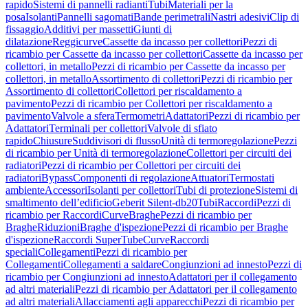
rapido
Sistemi di pannelli radianti
Tubi
Materiali per la
posa
Isolanti
Pannelli sagomati
Bande perimetrali
Nastri adesivi
Clip di
fissaggio
Additivi per massetti
Giunti di
dilatazione
Reggicurve
Cassette da incasso per collettori
Pezzi di
ricambio per Cassette da incasso per collettori
Cassette da incasso per
collettori, in metallo
Pezzi di ricambio per Cassette da incasso per
collettori, in metallo
Assortimento di collettori
Pezzi di ricambio per
Assortimento di collettori
Collettori per riscaldamento a
pavimento
Pezzi di ricambio per Collettori per riscaldamento a
pavimento
Valvole a sfera
Termometri
Adattatori
Pezzi di ricambio per
Adattatori
Terminali per collettori
Valvole di sfiato
rapido
Chiusure
Suddivisori di flusso
Unità di termoregolazione
Pezzi
di ricambio per Unità di termoregolazione
Collettori per circuiti dei
radiatori
Pezzi di ricambio per Collettori per circuiti dei
radiatori
Bypass
Componenti di regolazione
Attuatori
Termostati
ambiente
Accessori
Isolanti per collettori
Tubi di protezione
Sistemi di
smaltimento dell’edificio
Geberit Silent-db20
Tubi
Raccordi
Pezzi di
ricambio per Raccordi
Curve
Braghe
Pezzi di ricambio per
Braghe
Riduzioni
Braghe d'ispezione
Pezzi di ricambio per Braghe
d'ispezione
Raccordi SuperTube
Curve
Raccordi
speciali
Collegamenti
Pezzi di ricambio per
Collegamenti
Collegamenti a saldare
Congiunzioni ad innesto
Pezzi di
ricambio per Congiunzioni ad innesto
Adattatori per il collegamento
ad altri materiali
Pezzi di ricambio per Adattatori per il collegamento
ad altri materiali
Allacciamenti agli apparecchi
Pezzi di ricambio per