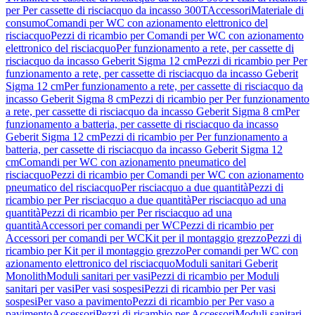
per Per cassette di risciacquo da incasso 300T
Accessori
Materiale di
consumo
Comandi per WC con azionamento elettronico del
risciacquo
Pezzi di ricambio per Comandi per WC con azionamento
elettronico del risciacquo
Per funzionamento a rete, per cassette di
risciacquo da incasso Geberit Sigma 12 cm
Pezzi di ricambio per Per
funzionamento a rete, per cassette di risciacquo da incasso Geberit
Sigma 12 cm
Per funzionamento a rete, per cassette di risciacquo da
incasso Geberit Sigma 8 cm
Pezzi di ricambio per Per funzionamento
a rete, per cassette di risciacquo da incasso Geberit Sigma 8 cm
Per
funzionamento a batteria, per cassette di risciacquo da incasso
Geberit Sigma 12 cm
Pezzi di ricambio per Per funzionamento a
batteria, per cassette di risciacquo da incasso Geberit Sigma 12
cm
Comandi per WC con azionamento pneumatico del
risciacquo
Pezzi di ricambio per Comandi per WC con azionamento
pneumatico del risciacquo
Per risciacquo a due quantità
Pezzi di
ricambio per Per risciacquo a due quantità
Per risciacquo ad una
quantità
Pezzi di ricambio per Per risciacquo ad una
quantità
Accessori per comandi per WC
Pezzi di ricambio per
Accessori per comandi per WC
Kit per il montaggio grezzo
Pezzi di
ricambio per Kit per il montaggio grezzo
Per comandi per WC con
azionamento elettronico del risciacquo
Moduli sanitari Geberit
Monolith
Moduli sanitari per vasi
Pezzi di ricambio per Moduli
sanitari per vasi
Per vasi sospesi
Pezzi di ricambio per Per vasi
sospesi
Per vaso a pavimento
Pezzi di ricambio per Per vaso a
pavimento
Accessori
Pezzi di ricambio per Accessori
Moduli sanitari