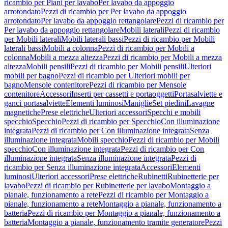
ricambio per Piani per lavabo
Per lavabo da appoggio
arrotondato
Pezzi di ricambio per Per lavabo da appoggio
arrotondato
Per lavabo da appoggio rettangolare
Pezzi di ricambio per
Per lavabo da appoggio rettangolare
Mobili laterali
Pezzi di ricambio
per Mobili laterali
Mobili laterali bassi
Pezzi di ricambio per Mobili
laterali bassi
Mobili a colonna
Pezzi di ricambio per Mobili a
colonna
Mobili a mezza altezza
Pezzi di ricambio per Mobili a mezza
altezza
Mobili pensili
Pezzi di ricambio per Mobili pensili
Ulteriori
mobili per bagno
Pezzi di ricambio per Ulteriori mobili per
bagno
Mensole contenitore
Pezzi di ricambio per Mensole
contenitore
Accessori
Inserti per cassetti e portaoggetti
Portasalviette e
ganci portasalviette
Elementi luminosi
Maniglie
Set piedini
Lavagne
magnetiche
Prese elettriche
Ulteriori accessori
Specchi e mobili
specchio
Specchio
Pezzi di ricambio per Specchio
Con illuminazione
integrata
Pezzi di ricambio per Con illuminazione integrata
Senza
illuminazione integrata
Mobili specchio
Pezzi di ricambio per Mobili
specchio
Con illuminazione integrata
Pezzi di ricambio per Con
illuminazione integrata
Senza illuminazione integrata
Pezzi di
ricambio per Senza illuminazione integrata
Accessori
Elementi
luminosi
Ulteriori accessori
Prese elettriche
Rubinetti
Rubinetterie per
lavabo
Pezzi di ricambio per Rubinetterie per lavabo
Montaggio a
pianale, funzionamento a rete
Pezzi di ricambio per Montaggio a
pianale, funzionamento a rete
Montaggio a pianale, funzionamento a
batteria
Pezzi di ricambio per Montaggio a pianale, funzionamento a
batteria
Montaggio a pianale, funzionamento tramite generatore
Pezzi