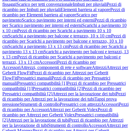
fissaggi
Scarico per tetti convenzionale
Imbuti per pluviali
Pezzi di
ricambio per Imbuti per pluviali
Elementi barriera al vapore
Pezzi di
ricambio per Elementi barriera al vapore
Scarico per
pavimento
Scarico pavimento per interni ed esterni
Pezzi di ricambio
per Scarico pavimento per interni ed esterni
Scarichi a pavimento 10
x 10 cm
Pezzi di ricambio per Scarichi a pavimento 10 x 10
cm
Scarichi a pavimento per balcone e terrazzo, 10 x 10 cm
Pezzi di
ricambio per Scarichi a pavimento per balcone e terrazzo, 10 x 10
cm
Scarichi a pavimento 13 x 13 cm
Pezzi di ricambio per Scarichi a
pavimento 13 x 13 cm
Scarichi a pavimento per balconi e terrazzi, 13
x 13 cm
Pezzi di ricambio per Scarichi a pavimento per balconi e
terrazzi, 13 x 13 cm
Accessori
Pezzi di ricambio per
Accessori
Attrezzi, componenti di rete e software
Attrezzi
Attrezzi per
Geberit FlowFit
Pezzi di ricambio per Attrezzi per Geberit
FlowFit
Pressatrici manuali
Pezzi di ricambio per Pressatrici
manuali
Pressatrici compatibilità [1]
Pezzi di ricambio per Pressatrici
compatibilità [1]
Pressatrici compatibilità [2]
Pezzi di ricambio per
Pressatrici compatibilità [2]
Attrezzi per la lavorazione dei tubi
Pezzi
di ricambio per Attrezzi per la lavorazione dei tubi
Tappi prova
pressione
Strumenti di controllo
Pressatrici con attrezzi
Accessori
Pezzi
di ricambio per Accessori
Attrezzi per Geberit Volex
Pezzi di
ricambio per Attrezzi per Geberit Volex
Pressatrici compatibilità
[2]
Attrezzi per la lavorazione di tubi
Pezzi di ricambio per Attrezzi
per la lavorazione di tubi
Strumenti di controllo
Accessori
Attrezzi per
Geberit Mapress
Pezzi di ricambio per Attrezzi per Geberit