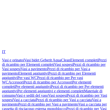
IT
Vasi e orinatoi
Vasi bidet Geberit AquaClean
Elementi completi
Pezzi
di ricambio per Elementi completi
Vasi sospesi
Pezzi di ricambio per
Vasi sospesi
Vasi a pavimento
Pezzi di ricambio per Vasi a
pavimento
Elementi aggiuntivi
Pezzi di ricambio per Elementi
aggiuntivi
Per vasi WC
Pezzi di ricambio per Per vasi
WC
Accessori
Pezzi di ricambio per Accessori
Per elementi
completi
Per elementi aggiuntivi
Pezzi di ricambio per Per elementi
aggiuntivi
Per elementi aggiuntivi e elementi completi
Materiale di
consumo
Vasi e sedili del vaso
Vasi sospesi
Pezzi di ricambio per Vasi
sospesi
Vasi a cacciata
Pezzi di ricambio per Vasi a cacciata
Vasi a
pavimento
Pezzi di ricambio per Vasi a pavimento
Vasi a cacciata per
cassetta di risciacquo esterna monoblocco
Pezzi di ricambio per Vasi