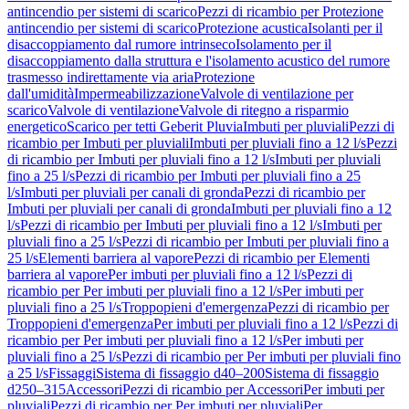
antincendio per sistemi di scarico
Pezzi di ricambio per Protezione
antincendio per sistemi di scarico
Protezione acustica
Isolanti per il
disaccoppiamento dal rumore intrinseco
Isolamento per il
disaccoppiamento dalla struttura e l'isolamento acustico del rumore
trasmesso indirettamente via aria
Protezione
dall'umidità
Impermeabilizzazione
Valvole di ventilazione per
scarico
Valvole di ventilazione
Valvole di ritegno a risparmio
energetico
Scarico per tetti Geberit Pluvia
Imbuti per pluviali
Pezzi di
ricambio per Imbuti per pluviali
Imbuti per pluviali fino a 12 l/s
Pezzi
di ricambio per Imbuti per pluviali fino a 12 l/s
Imbuti per pluviali
fino a 25 l/s
Pezzi di ricambio per Imbuti per pluviali fino a 25
l/s
Imbuti per pluviali per canali di gronda
Pezzi di ricambio per
Imbuti per pluviali per canali di gronda
Imbuti per pluviali fino a 12
l/s
Pezzi di ricambio per Imbuti per pluviali fino a 12 l/s
Imbuti per
pluviali fino a 25 l/s
Pezzi di ricambio per Imbuti per pluviali fino a
25 l/s
Elementi barriera al vapore
Pezzi di ricambio per Elementi
barriera al vapore
Per imbuti per pluviali fino a 12 l/s
Pezzi di
ricambio per Per imbuti per pluviali fino a 12 l/s
Per imbuti per
pluviali fino a 25 l/s
Troppopieni d'emergenza
Pezzi di ricambio per
Troppopieni d'emergenza
Per imbuti per pluviali fino a 12 l/s
Pezzi di
ricambio per Per imbuti per pluviali fino a 12 l/s
Per imbuti per
pluviali fino a 25 l/s
Pezzi di ricambio per Per imbuti per pluviali fino
a 25 l/s
Fissaggi
Sistema di fissaggio d40–200
Sistema di fissaggio
d250–315
Accessori
Pezzi di ricambio per Accessori
Per imbuti per
pluviali
Pezzi di ricambio per Per imbuti per pluviali
Per