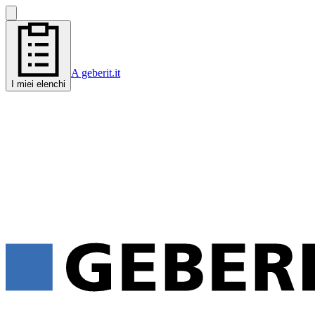
A geberit.it
I miei elenchi