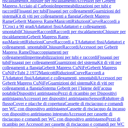
riscaldamento
Chiusure per riscaldamento
Accessori per Geberit
Mapress Acciaio al Carbonio
Impermeabilizzazioni per tubi e
raccordi
Fissaggi per tubi
Fissaggi per collegamenti
Guarnizioni del
sistema
Kit di viti per collegamenti a flangia
Geberit Mapress
Rame
Geberit Mapress Rame
Manicotti
Riduzioni
Curve
Raccordi a
T
Croci a 90 gradi
Adattatori fissi
Adattatori e collegamenti,
smontabili
Chiusure
Raccordi
Raccordi per riscaldamento
Chiusure per
riscaldamento
Geberit Mapress Rame,
gas
Manicotti
Riduzioni
Curve
Raccordi a T
Adattatori fissi
Adattatori e
collegamenti, smontabili
Chiusure
Raccordi
Accessori per Geberit
Mapress Rame
Disaccoppiamenti per
collegamenti
Impermeabilizzazioni per tubi e raccordi
Fissaggi per
tubi
Fissaggi per collegamenti
Guarnizioni del sistema
Kit di viti per
collegamenti a flangia
Geberit Mapress CuNiFe
Geberit Mapress
CuNiFe
Tubi 2.1972
Manicotti
Riduzioni
Curve
Raccordi a
T
Adattatori fissi
Adattatori e collegamenti, smontabili
Accessori per
Geberit Mapress CuNiFe
Guarnizioni del sistema
Kit di viti per
collegamenti a flangia
Sistema Geberit per l’Igiene dell’acqua
potabile
Dispositivi antiristagno
Pezzi di ricambio per Dispositivi
antiristagno
Accessori per dispositivi antiristagno
Sensori
Riduttore di
flusso
Cover e placche di copertura
Cassette di risciacquo e comandi
per WC con dispositivo antiristagno
Cassette di risciacquo da incasso
con dispositivo antiristagno integrato
Accessori per cassette di
risciacquo e comandi per WC con dispositivo antiristagno
Pezzi di
ricambio per Accessori per cassette di risciacquo e comandi per WC