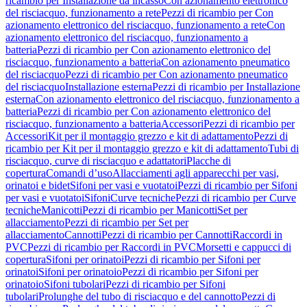
ricambio per Installazione da incasso
Con azionamento elettronico
del risciacquo, funzionamento a rete
Pezzi di ricambio per Con
azionamento elettronico del risciacquo, funzionamento a rete
Con
azionamento elettronico del risciacquo, funzionamento a
batteria
Pezzi di ricambio per Con azionamento elettronico del
risciacquo, funzionamento a batteria
Con azionamento pneumatico
del risciacquo
Pezzi di ricambio per Con azionamento pneumatico
del risciacquo
Installazione esterna
Pezzi di ricambio per Installazione
esterna
Con azionamento elettronico del risciacquo, funzionamento a
batteria
Pezzi di ricambio per Con azionamento elettronico del
risciacquo, funzionamento a batteria
Accessori
Pezzi di ricambio per
Accessori
Kit per il montaggio grezzo e kit di adattamento
Pezzi di
ricambio per Kit per il montaggio grezzo e kit di adattamento
Tubi di
risciacquo, curve di risciacquo e adattatori
Placche di
copertura
Comandi d’uso
Allacciamenti agli apparecchi per vasi,
orinatoi e bidet
Sifoni per vasi e vuotatoi
Pezzi di ricambio per Sifoni
per vasi e vuotatoi
Sifoni
Curve tecniche
Pezzi di ricambio per Curve
tecniche
Manicotti
Pezzi di ricambio per Manicotti
Set per
allacciamento
Pezzi di ricambio per Set per
allacciamento
Cannotti
Pezzi di ricambio per Cannotti
Raccordi in
PVC
Pezzi di ricambio per Raccordi in PVC
Morsetti e cappucci di
copertura
Sifoni per orinatoi
Pezzi di ricambio per Sifoni per
orinatoi
Sifoni per orinatoio
Pezzi di ricambio per Sifoni per
orinatoio
Sifoni tubolari
Pezzi di ricambio per Sifoni
tubolari
Prolunghe del tubo di risciacquo e del cannotto
Pezzi di