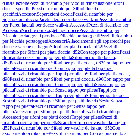
d'installazione
Pezzi di ricambio per Moduli d'installazione
Sifoni
doccia specifici
Pezzi di ricambio per Sifoni doccia
specifici
Accessori
Separazioni doccia
Pezzi di ricambio per
Separazioni doccia
Pareti laterali per docce walk-in
Pezzi di ricambio
per Pareti laterali per docce walk-in
Accessori
Pezzi di ricambio per
Accessori
Nicchie portaoggetti per docce
Pezzi di ricambio per
Nicchie portaoggetti per docce
Nicchie portaoggetti
Pezzi di ricambio
per Nicchie portaoggetti
Accessori
Allacciamenti agli apparecchi per
docce e vasche da bagno
Sifoni per piatti doccia, d52
Pezzi di
ricambio per Sifoni per piatti doccia, d52
Con tappo per piletta
Pezzi
di ricambio per Con tappo per piletta
Sifoni per piatti doccia,
d62
Pezzi di ricambio per Sifoni per piatti doccia, d62
Con tappo per
piletta
Pezzi di ricambio per Con tappo per piletta
Tappi per
piletta
Pezzi di ricambio per Tappi per piletta
Sifoni per piatti doccia,
d90
Pezzi di ricambio per Sifoni per piatti doccia, d90
Con tappo per
piletta
Pezzi di ricambio per Con tappo per piletta
Senza tappo per
piletta
Pezzi di ricambio per Senza tappo per piletta
Tappi per
piletta
Pezzi di ricambio per Tappi per piletta
Sifoni per piatti doccia
Sestra
Pezzi di ricambio per Sifoni per piatti doccia Sestra
Senza
tappo per piletta
Pezzi di ricambio per Senza tappo per
piletta
Accessori per sifoni per piatti doccia
Pezzi di ricambio per
Accessori per sifoni per piatti doccia
Tappi per piletta
Pezzi di
ricambio per Tappi per piletta
Scarichi
Sifoni per vasche da bagno,
d52
Pezzi di ricambio per Sifoni per vasche da bagno, d52
Con
azionamento a rotazione
Pezzi di ricambio per Con azionamento a