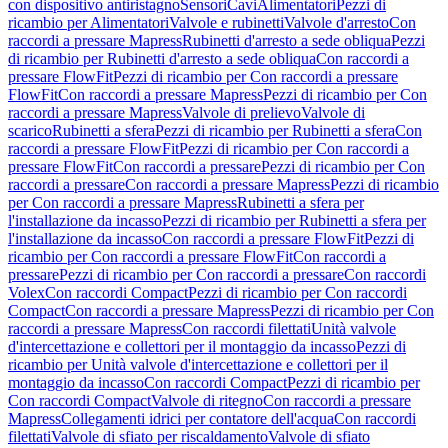
con dispositivo antiristagno
Sensori
Cavi
Alimentatori
Pezzi di
ricambio per Alimentatori
Valvole e rubinetti
Valvole d'arresto
Con
raccordi a pressare Mapress
Rubinetti d'arresto a sede obliqua
Pezzi
di ricambio per Rubinetti d'arresto a sede obliqua
Con raccordi a
pressare FlowFit
Pezzi di ricambio per Con raccordi a pressare
FlowFit
Con raccordi a pressare Mapress
Pezzi di ricambio per Con
raccordi a pressare Mapress
Valvole di prelievo
Valvole di
scarico
Rubinetti a sfera
Pezzi di ricambio per Rubinetti a sfera
Con
raccordi a pressare FlowFit
Pezzi di ricambio per Con raccordi a
pressare FlowFit
Con raccordi a pressare
Pezzi di ricambio per Con
raccordi a pressare
Con raccordi a pressare Mapress
Pezzi di ricambio
per Con raccordi a pressare Mapress
Rubinetti a sfera per
l'installazione da incasso
Pezzi di ricambio per Rubinetti a sfera per
l'installazione da incasso
Con raccordi a pressare FlowFit
Pezzi di
ricambio per Con raccordi a pressare FlowFit
Con raccordi a
pressare
Pezzi di ricambio per Con raccordi a pressare
Con raccordi
Volex
Con raccordi Compact
Pezzi di ricambio per Con raccordi
Compact
Con raccordi a pressare Mapress
Pezzi di ricambio per Con
raccordi a pressare Mapress
Con raccordi filettati
Unità valvole
d'intercettazione e collettori per il montaggio da incasso
Pezzi di
ricambio per Unità valvole d'intercettazione e collettori per il
montaggio da incasso
Con raccordi Compact
Pezzi di ricambio per
Con raccordi Compact
Valvole di ritegno
Con raccordi a pressare
Mapress
Collegamenti idrici per contatore dell'acqua
Con raccordi
filettati
Valvole di sfiato per riscaldamento
Valvole di sfiato