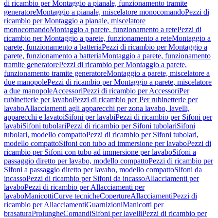
di ricambio per Montaggio a pianale, funzionamento tramite
generatore
Montaggio a pianale, miscelatore monocomando
Pezzi di
ricambio per Montaggio a pianale, miscelatore
monocomando
Montaggio a parete, funzionamento a rete
Pezzi di
ricambio per Montaggio a parete, funzionamento a rete
Montaggio a
parete, funzionamento a batteria
Pezzi di ricambio per Montaggio a
parete, funzionamento a batteria
Montaggio a parete, funzionamento
tramite generatore
Pezzi di ricambio per Montaggio a parete,
funzionamento tramite generatore
Montaggio a parete, miscelatore a
due manopole
Pezzi di ricambio per Montaggio a parete, miscelatore
a due manopole
Accessori
Pezzi di ricambio per Accessori
Per
rubinetterie per lavabo
Pezzi di ricambio per Per rubinetterie per
lavabo
Allacciamenti agli apparecchi per zona lavabo, lavelli,
apparecchi e lavatoi
Sifoni per lavabi
Pezzi di ricambio per Sifoni per
lavabi
Sifoni tubolari
Pezzi di ricambio per Sifoni tubolari
Sifoni
tubolari, modello compatto
Pezzi di ricambio per Sifoni tubolari,
modello compatto
Sifoni con tubo ad immersione per lavabo
Pezzi di
ricambio per Sifoni con tubo ad immersione per lavabo
Sifoni a
passaggio diretto per lavabo, modello compatto
Pezzi di ricambio per
Sifoni a passaggio diretto per lavabo, modello compatto
Sifoni da
incasso
Pezzi di ricambio per Sifoni da incasso
Allacciamenti per
lavabo
Pezzi di ricambio per Allacciamenti per
lavabo
Manicotti
Curve tecniche
Coperture
Allacciamenti
Pezzi di
ricambio per Allacciamenti
Guarnizioni
Manicotti per
brasatura
Prolunghe
Comandi
Sifoni per lavelli
Pezzi di ricambio per