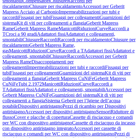
smontabili
Compensatori
Chiusure
Raccordi per
riscaldamento
Chiusure per riscaldamento
Accessori per Geberit
Mapress Acciaio al Carbonio
Impermeabilizzazioni per tubi e
raccordi
Fissaggi per tubi
Fissaggi per collegamenti
Guarnizioni del
sistema
Kit di viti per collegamenti a flangia
Geberit Mapress
Rame
Geberit Mapress Rame
Manicotti
Riduzioni
Curve
Raccordi a
T
Croci a 90 gradi
Adattatori fissi
Adattatori e collegamenti,
smontabili
Chiusure
Raccordi
Raccordi per riscaldamento
Chiusure per
riscaldamento
Geberit Mapress Rame,
gas
Manicotti
Riduzioni
Curve
Raccordi a T
Adattatori fissi
Adattatori e
collegamenti, smontabili
Chiusure
Raccordi
Accessori per Geberit
Mapress Rame
Disaccoppiamenti per
collegamenti
Impermeabilizzazioni per tubi e raccordi
Fissaggi per
tubi
Fissaggi per collegamenti
Guarnizioni del sistema
Kit di viti per
collegamenti a flangia
Geberit Mapress CuNiFe
Geberit Mapress
CuNiFe
Tubi 2.1972
Manicotti
Riduzioni
Curve
Raccordi a
T
Adattatori fissi
Adattatori e collegamenti, smontabili
Accessori per
Geberit Mapress CuNiFe
Guarnizioni del sistema
Kit di viti per
collegamenti a flangia
Sistema Geberit per l’Igiene dell’acqua
potabile
Dispositivi antiristagno
Pezzi di ricambio per Dispositivi
antiristagno
Accessori per dispositivi antiristagno
Sensori
Riduttore di
flusso
Cover e placche di copertura
Cassette di risciacquo e comandi
per WC con dispositivo antiristagno
Cassette di risciacquo da incasso
con dispositivo antiristagno integrato
Accessori per cassette di
risciacquo e comandi per WC con dispositivo antiristagno
Pezzi di