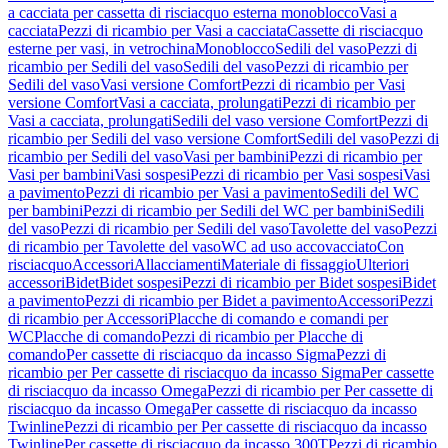
a cacciata per cassetta di risciacquo esterna monoblocco
Vasi a
cacciata
Pezzi di ricambio per Vasi a cacciata
Cassette di risciacquo
esterne per vasi, in vetrochina
Monoblocco
Sedili del vaso
Pezzi di
ricambio per Sedili del vaso
Sedili del vaso
Pezzi di ricambio per
Sedili del vaso
Vasi versione Comfort
Pezzi di ricambio per Vasi
versione Comfort
Vasi a cacciata, prolungati
Pezzi di ricambio per
Vasi a cacciata, prolungati
Sedili del vaso versione Comfort
Pezzi di
ricambio per Sedili del vaso versione Comfort
Sedili del vaso
Pezzi di
ricambio per Sedili del vaso
Vasi per bambini
Pezzi di ricambio per
Vasi per bambini
Vasi sospesi
Pezzi di ricambio per Vasi sospesi
Vasi
a pavimento
Pezzi di ricambio per Vasi a pavimento
Sedili del WC
per bambini
Pezzi di ricambio per Sedili del WC per bambini
Sedili
del vaso
Pezzi di ricambio per Sedili del vaso
Tavolette del vaso
Pezzi
di ricambio per Tavolette del vaso
WC ad uso accovacciato
Con
risciacquo
Accessori
Allacciamenti
Materiale di fissaggio
Ulteriori
accessori
Bidet
Bidet sospesi
Pezzi di ricambio per Bidet sospesi
Bidet
a pavimento
Pezzi di ricambio per Bidet a pavimento
Accessori
Pezzi
di ricambio per Accessori
Placche di comando e comandi per
WC
Placche di comando
Pezzi di ricambio per Placche di
comando
Per cassette di risciacquo da incasso Sigma
Pezzi di
ricambio per Per cassette di risciacquo da incasso Sigma
Per cassette
di risciacquo da incasso Omega
Pezzi di ricambio per Per cassette di
risciacquo da incasso Omega
Per cassette di risciacquo da incasso
Twinline
Pezzi di ricambio per Per cassette di risciacquo da incasso
Twinline
Per cassette di risciacquo da incasso 300T
Pezzi di ricambio