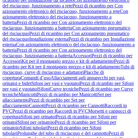
ricambio per Installazione da incasso
Con azionamento elettronico
del risciacquo, funzionamento a rete
Pezzi di ricambio per Con
azionamento elettronico del risciacquo, funzionamento a rete
Con
azionamento elettronico del risciacquo, funzionamento a
batteria
Pezzi di ricambio per Con azionamento elettronico del
risciacquo, funzionamento a batteria
Con azionamento pneumatico
del risciacquo
Pezzi di ricambio per Con azionamento pneumatico
del risciacquo
Installazione esterna
Pezzi di ricambio per Installazione
esterna
Con azionamento elettronico del risciacquo, funzionamento a
batteria
Pezzi di ricambio per Con azionamento elettronico del
risciacquo, funzionamento a batteria
Accessori
Pezzi di ricambio per
Accessori
Kit per il montaggio grezzo e kit di adattamento
Pezzi di
ricambio per Kit per il montaggio grezzo e kit di adattamento
Tubi di
risciacquo, curve di risciacquo e adattatori
Placche di
copertura
Comandi d’uso
Allacciamenti agli apparecchi per vasi,
orinatoi e bidet
Sifoni per vasi e vuotatoi
Pezzi di ricambio per Sifoni
per vasi e vuotatoi
Sifoni
Curve tecniche
Pezzi di ricambio per Curve
tecniche
Manicotti
Pezzi di ricambio per Manicotti
Set per
allacciamento
Pezzi di ricambio per Set per
allacciamento
Cannotti
Pezzi di ricambio per Cannotti
Raccordi in
PVC
Pezzi di ricambio per Raccordi in PVC
Morsetti e cappucci di
copertura
Sifoni per orinatoi
Pezzi di ricambio per Sifoni per
orinatoi
Sifoni per orinatoio
Pezzi di ricambio per Sifoni per
orinatoio
Sifoni tubolari
Pezzi di ricambio per Sifoni
tubolari
Prolunghe del tubo di risciacquo e del cannotto
Pezzi di