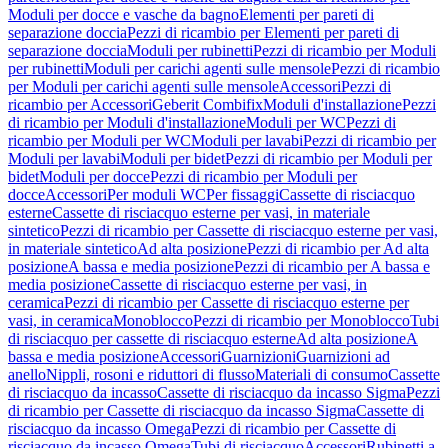
Moduli per docce e vasche da bagno
Elementi per pareti di
separazione doccia
Pezzi di ricambio per Elementi per pareti di
separazione doccia
Moduli per rubinetti
Pezzi di ricambio per Moduli
per rubinetti
Moduli per carichi agenti sulle mensole
Pezzi di ricambio
per Moduli per carichi agenti sulle mensole
Accessori
Pezzi di
ricambio per Accessori
Geberit Combifix
Moduli d'installazione
Pezzi
di ricambio per Moduli d'installazione
Moduli per WC
Pezzi di
ricambio per Moduli per WC
Moduli per lavabi
Pezzi di ricambio per
Moduli per lavabi
Moduli per bidet
Pezzi di ricambio per Moduli per
bidet
Moduli per docce
Pezzi di ricambio per Moduli per
docce
Accessori
Per moduli WC
Per fissaggi
Cassette di risciacquo
esterne
Cassette di risciacquo esterne per vasi, in materiale
sintetico
Pezzi di ricambio per Cassette di risciacquo esterne per vasi,
in materiale sintetico
Ad alta posizione
Pezzi di ricambio per Ad alta
posizione
A bassa e media posizione
Pezzi di ricambio per A bassa e
media posizione
Cassette di risciacquo esterne per vasi, in
ceramica
Pezzi di ricambio per Cassette di risciacquo esterne per
vasi, in ceramica
Monoblocco
Pezzi di ricambio per Monoblocco
Tubi
di risciacquo per cassette di risciacquo esterne
Ad alta posizione
A
bassa e media posizione
Accessori
Guarnizioni
Guarnizioni ad
anello
Nippli, rosoni e riduttori di flusso
Materiali di consumo
Cassette
di risciacquo da incasso
Cassette di risciacquo da incasso Sigma
Pezzi
di ricambio per Cassette di risciacquo da incasso Sigma
Cassette di
risciacquo da incasso Omega
Pezzi di ricambio per Cassette di
risciacquo da incasso Omega
Tubi di risciacquo
Accessori
Rubinetti a