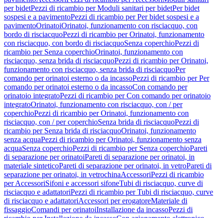
per bidet
Pezzi di ricambio per Moduli sanitari per bidet
Per bidet
sospesi e a pavimento
Pezzi di ricambio per Per bidet sospesi e a
pavimento
Orinatoi
Orinatoi, funzionamento con risciacquo, con
bordo di risciacquo
Pezzi di ricambio per Orinatoi, funzionamento
con risciacquo, con bordo di risciacquo
Senza coperchio
Pezzi di
ricambio per Senza coperchio
Orinatoi, funzionamento con
risciacquo, senza brida di risciacquo
Pezzi di ricambio per Orinatoi,
funzionamento con risciacquo, senza brida di risciacquo
Per
comando per orinatoi esterno o da incasso
Pezzi di ricambio per Per
comando per orinatoi esterno o da incasso
Con comando per
orinatoio integrato
Pezzi di ricambio per Con comando per orinatoio
integrato
Orinatoi, funzionamento con risciacquo, con / per
coperchio
Pezzi di ricambio per Orinatoi, funzionamento con
risciacquo, con / per coperchio
Senza brida di risciacquo
Pezzi di
ricambio per Senza brida di risciacquo
Orinatoi, funzionamento
senza acqua
Pezzi di ricambio per Orinatoi, funzionamento senza
acqua
Senza coperchio
Pezzi di ricambio per Senza coperchio
Pareti
di separazione per orinatoi
Pareti di separazione per orinatoi, in
materiale sintetico
Pareti di separazione per orinatoi, in vetro
Pareti di
separazione per orinatoi, in vetrochina
Accessori
Pezzi di ricambio
per Accessori
Sifoni e accessori sifone
Tubi di risciacquo, curve di
risciacquo e adattatori
Pezzi di ricambio per Tubi di risciacquo, curve
di risciacquo e adattatori
Accessori per erogatore
Materiale di
fissaggio
Comandi per orinatoi
Installazione da incasso
Pezzi di