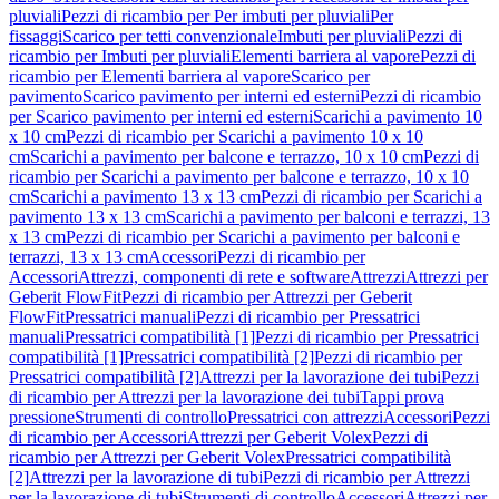
pluviali
Pezzi di ricambio per Per imbuti per pluviali
Per
fissaggi
Scarico per tetti convenzionale
Imbuti per pluviali
Pezzi di
ricambio per Imbuti per pluviali
Elementi barriera al vapore
Pezzi di
ricambio per Elementi barriera al vapore
Scarico per
pavimento
Scarico pavimento per interni ed esterni
Pezzi di ricambio
per Scarico pavimento per interni ed esterni
Scarichi a pavimento 10
x 10 cm
Pezzi di ricambio per Scarichi a pavimento 10 x 10
cm
Scarichi a pavimento per balcone e terrazzo, 10 x 10 cm
Pezzi di
ricambio per Scarichi a pavimento per balcone e terrazzo, 10 x 10
cm
Scarichi a pavimento 13 x 13 cm
Pezzi di ricambio per Scarichi a
pavimento 13 x 13 cm
Scarichi a pavimento per balconi e terrazzi, 13
x 13 cm
Pezzi di ricambio per Scarichi a pavimento per balconi e
terrazzi, 13 x 13 cm
Accessori
Pezzi di ricambio per
Accessori
Attrezzi, componenti di rete e software
Attrezzi
Attrezzi per
Geberit FlowFit
Pezzi di ricambio per Attrezzi per Geberit
FlowFit
Pressatrici manuali
Pezzi di ricambio per Pressatrici
manuali
Pressatrici compatibilità [1]
Pezzi di ricambio per Pressatrici
compatibilità [1]
Pressatrici compatibilità [2]
Pezzi di ricambio per
Pressatrici compatibilità [2]
Attrezzi per la lavorazione dei tubi
Pezzi
di ricambio per Attrezzi per la lavorazione dei tubi
Tappi prova
pressione
Strumenti di controllo
Pressatrici con attrezzi
Accessori
Pezzi
di ricambio per Accessori
Attrezzi per Geberit Volex
Pezzi di
ricambio per Attrezzi per Geberit Volex
Pressatrici compatibilità
[2]
Attrezzi per la lavorazione di tubi
Pezzi di ricambio per Attrezzi
per la lavorazione di tubi
Strumenti di controllo
Accessori
Attrezzi per