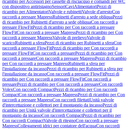
ricambio per Accessori per cassette di risciacquo e comandi per WC
con dispositivo antiristagno
Sensori
Cavi
Alimentatori
Pezzi di
ricambio per Alimentatori
Valvole e rubinetti
Valvole d'arresto
Con
raccordi a pressare Mapress
Rubinetti d'arresto a sede obliqua
Pezzi
di ricambio per Rubinetti d'arresto a sede obliqua
Con raccordi a
pressare FlowFit
Pezzi di ricambio per Con raccordi a pressare
FlowFit
Con raccordi a pressare Mapress
Pezzi di ricambio per Con
raccordi a pressare Mapress
Valvole di prelievo
Valvole di
scarico
Rubinetti a sfera
Pezzi di ricambio per Rubinetti a sfera
Con
raccordi a pressare FlowFit
Pezzi di ricambio per Con raccordi a
pressare FlowFit
Con raccordi a pressare
Pezzi di ricambio per Con
raccordi a pressare
Con raccordi a pressare Mapress
Pezzi di ricambio
per Con raccordi a pressare Mapress
Rubinetti a sfera per
l'installazione da incasso
Pezzi di ricambio per Rubinetti a sfera per
l'installazione da incasso
Con raccordi a pressare FlowFit
Pezzi di
ricambio per Con raccordi a pressare FlowFit
Con raccordi a
pressare
Pezzi di ricambio per Con raccordi a pressare
Con raccordi
Volex
Con raccordi Compact
Pezzi di ricambio per Con raccordi
Compact
Con raccordi a pressare Mapress
Pezzi di ricambio per Con
raccordi a pressare Mapress
Con raccordi filettati
Unità valvole
d'intercettazione e collettori per il montaggio da incasso
Pezzi di
ricambio per Unità valvole d'intercettazione e collettori per il
montaggio da incasso
Con raccordi Compact
Pezzi di ricambio per
Con raccordi Compact
Valvole di ritegno
Con raccordi a pressare
Mapress
Collegamenti idrici per contatore dell'acqua
Con raccordi