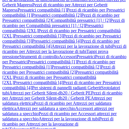
Geberit Mapress
Pezzi di ricambio per Attrezzi per Geberit
Mapress
Pressatrici compatibilità [1]
Pezzi di ricambio per Pressatrici
compatibilità [1]
Pressatrici compatibilità [2]
Pezzi di ricambio per
Pressatrici compatibilità [2]
Compatibilità pressatrici [1] / [2]
Pezzi di
ricambio per Compatibilità pressatrici [1] / [2]
Pressatrici
compatibilità [2XL]
Pezzi di ricambio per Pressatrici compatibilità
[2XL]
Pressatrici compatibilità [3]
Pezzi di ricambio per Pressatrici
compatibilità [3]
Pressatrici compatibilità [4]
Pezzi di ricambio per
Pressatrici compatibilità [4]
Attrezzi per la lavorazione di tubi
Pezzi di
ricambio per Attrezzi per la lavorazione di tubi
Tappi prova
pressione
Strumenti di controllo
Accessori
Pressatrici
Pezzi di ricambio
per Pressatrici
Pressatrici compatibilità [1]
Pezzi di ricambio per
Pressatrici compatibilità [1]
Pressatrici compatibilità [2]
Pezzi di
ricambio per Pressatrici compatibilità [2]
Pressatrici compatibilità
[2XL]
Pezzi di ricambio per Pressatrici compatibilità
[2XL]
Pressatrici compatibilità [4]
Pezzi di ricambio per Pressatrici
compatibilità [4]
Per sistemi di pannelli radianti Geberit
Srotolatori
tubi
Attrezzi per Geberit Silent-db20 / Geberit PE
Pezzi di ricambio
per Attrezzi per Geberit Silent-db20 / Geberit PE
Attrezzi per
saldatura elettrica
Pezzi di ricambio per Attrezzi per saldatura
elettrica
Attrezzi per saldatura a specchio
Accessori attrezzi per
saldatura a specchio
Pezzi di ricambio per Accessori attrezzi per
saldatura a specchio
Attrezzi per la lavorazione di tubi
Pezzi di
ricambio per Attrezzi per la lavorazione di