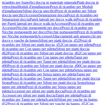
ricambio per Superfici doccia in materiale minerale
Piatti doccia in
vetrochina
Moduli d'installazione
Pezzi di ricambio per Moduli
d'installazione
Sifoni doccia specifici
Pezzi di ricambio per Sifoni
doccia specifici
Accessori
Separazioni doccia
Pezzi di ricambio per
Separazioni doccia
Pareti laterali per docce walk-in
Pezzi di ricambio
per Pareti laterali per docce walk-in
Accessori
Pezzi di ricambio per
Accessori
Nicchie portaoggetti per docce
Pezzi di ricambio per
Nicchie portaoggetti per docce
Nicchie portaoggetti
Pezzi di ricambio
per Nicchie portaoggetti
Accessori
Allacciamenti agli apparecchi per
docce e vasche da bagno
Sifoni per piatti doccia, d52
Pezzi di
ricambio per Sifoni per piatti doccia, d52
Con tappo per piletta
Pezzi
di ricambio per Con tappo per piletta
Sifoni per piatti doccia,
d62
Pezzi di ricambio per Sifoni per piatti doccia, d62
Con tappo per
piletta
Pezzi di ricambio per Con tappo per piletta
Tappi per
piletta
Pezzi di ricambio per Tappi per piletta
Sifoni per piatti doccia,
d90
Pezzi di ricambio per Sifoni per piatti doccia, d90
Con tappo per
piletta
Pezzi di ricambio per Con tappo per piletta
Senza tappo per
piletta
Pezzi di ricambio per Senza tappo per piletta
Tappi per
piletta
Pezzi di ricambio per Tappi per piletta
Sifoni per piatti doccia
Sestra
Pezzi di ricambio per Sifoni per piatti doccia Sestra
Senza
tappo per piletta
Pezzi di ricambio per Senza tappo per
piletta
Accessori per sifoni per piatti doccia
Pezzi di ricambio per
Accessori per sifoni per piatti doccia
Tappi per piletta
Pezzi di
ricambio per Tappi per piletta
Scarichi
Sifoni per vasche da bagno,
d52
Pezzi di ricambio per Sifoni per vasche da bagno, d52
Con