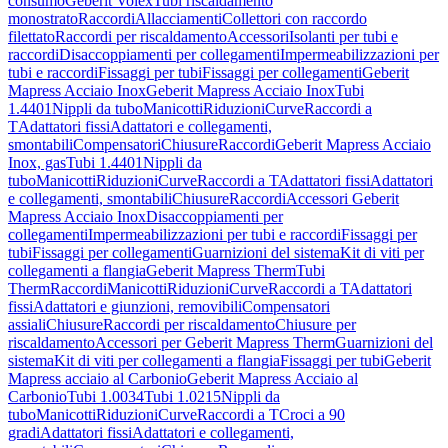
consumo
Geberit Volex
Tubi riscaldamento
monostrato
Raccordi
Allacciamenti
Collettori con raccordo
filettato
Raccordi per riscaldamento
Accessori
Isolanti per tubi e
raccordi
Disaccoppiamenti per collegamenti
Impermeabilizzazioni per
tubi e raccordi
Fissaggi per tubi
Fissaggi per collegamenti
Geberit
Mapress Acciaio Inox
Geberit Mapress Acciaio Inox
Tubi
1.4401
Nippli da tubo
Manicotti
Riduzioni
Curve
Raccordi a
T
Adattatori fissi
Adattatori e collegamenti,
smontabili
Compensatori
Chiusure
Raccordi
Geberit Mapress Acciaio
Inox, gas
Tubi 1.4401
Nippli da
tubo
Manicotti
Riduzioni
Curve
Raccordi a T
Adattatori fissi
Adattatori
e collegamenti, smontabili
Chiusure
Raccordi
Accessori Geberit
Mapress Acciaio Inox
Disaccoppiamenti per
collegamenti
Impermeabilizzazioni per tubi e raccordi
Fissaggi per
tubi
Fissaggi per collegamenti
Guarnizioni del sistema
Kit di viti per
collegamenti a flangia
Geberit Mapress Therm
Tubi
Therm
Raccordi
Manicotti
Riduzioni
Curve
Raccordi a T
Adattatori
fissi
Adattatori e giunzioni, removibili
Compensatori
assiali
Chiusure
Raccordi per riscaldamento
Chiusure per
riscaldamento
Accessori per Geberit Mapress Therm
Guarnizioni del
sistema
Kit di viti per collegamenti a flangia
Fissaggi per tubi
Geberit
Mapress acciaio al Carbonio
Geberit Mapress Acciaio al
Carbonio
Tubi 1.0034
Tubi 1.0215
Nippli da
tubo
Manicotti
Riduzioni
Curve
Raccordi a T
Croci a 90
gradi
Adattatori fissi
Adattatori e collegamenti,