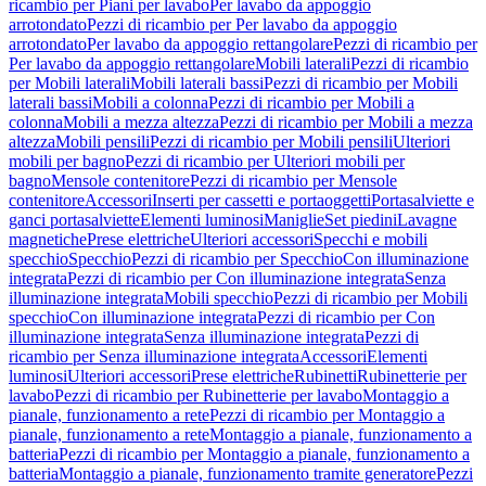
ricambio per Piani per lavabo
Per lavabo da appoggio
arrotondato
Pezzi di ricambio per Per lavabo da appoggio
arrotondato
Per lavabo da appoggio rettangolare
Pezzi di ricambio per
Per lavabo da appoggio rettangolare
Mobili laterali
Pezzi di ricambio
per Mobili laterali
Mobili laterali bassi
Pezzi di ricambio per Mobili
laterali bassi
Mobili a colonna
Pezzi di ricambio per Mobili a
colonna
Mobili a mezza altezza
Pezzi di ricambio per Mobili a mezza
altezza
Mobili pensili
Pezzi di ricambio per Mobili pensili
Ulteriori
mobili per bagno
Pezzi di ricambio per Ulteriori mobili per
bagno
Mensole contenitore
Pezzi di ricambio per Mensole
contenitore
Accessori
Inserti per cassetti e portaoggetti
Portasalviette e
ganci portasalviette
Elementi luminosi
Maniglie
Set piedini
Lavagne
magnetiche
Prese elettriche
Ulteriori accessori
Specchi e mobili
specchio
Specchio
Pezzi di ricambio per Specchio
Con illuminazione
integrata
Pezzi di ricambio per Con illuminazione integrata
Senza
illuminazione integrata
Mobili specchio
Pezzi di ricambio per Mobili
specchio
Con illuminazione integrata
Pezzi di ricambio per Con
illuminazione integrata
Senza illuminazione integrata
Pezzi di
ricambio per Senza illuminazione integrata
Accessori
Elementi
luminosi
Ulteriori accessori
Prese elettriche
Rubinetti
Rubinetterie per
lavabo
Pezzi di ricambio per Rubinetterie per lavabo
Montaggio a
pianale, funzionamento a rete
Pezzi di ricambio per Montaggio a
pianale, funzionamento a rete
Montaggio a pianale, funzionamento a
batteria
Pezzi di ricambio per Montaggio a pianale, funzionamento a
batteria
Montaggio a pianale, funzionamento tramite generatore
Pezzi