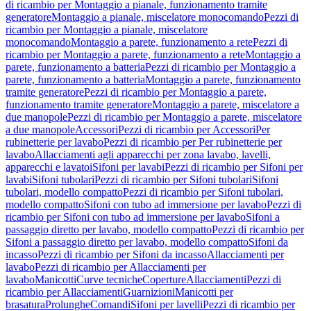
di ricambio per Montaggio a pianale, funzionamento tramite
generatore
Montaggio a pianale, miscelatore monocomando
Pezzi di
ricambio per Montaggio a pianale, miscelatore
monocomando
Montaggio a parete, funzionamento a rete
Pezzi di
ricambio per Montaggio a parete, funzionamento a rete
Montaggio a
parete, funzionamento a batteria
Pezzi di ricambio per Montaggio a
parete, funzionamento a batteria
Montaggio a parete, funzionamento
tramite generatore
Pezzi di ricambio per Montaggio a parete,
funzionamento tramite generatore
Montaggio a parete, miscelatore a
due manopole
Pezzi di ricambio per Montaggio a parete, miscelatore
a due manopole
Accessori
Pezzi di ricambio per Accessori
Per
rubinetterie per lavabo
Pezzi di ricambio per Per rubinetterie per
lavabo
Allacciamenti agli apparecchi per zona lavabo, lavelli,
apparecchi e lavatoi
Sifoni per lavabi
Pezzi di ricambio per Sifoni per
lavabi
Sifoni tubolari
Pezzi di ricambio per Sifoni tubolari
Sifoni
tubolari, modello compatto
Pezzi di ricambio per Sifoni tubolari,
modello compatto
Sifoni con tubo ad immersione per lavabo
Pezzi di
ricambio per Sifoni con tubo ad immersione per lavabo
Sifoni a
passaggio diretto per lavabo, modello compatto
Pezzi di ricambio per
Sifoni a passaggio diretto per lavabo, modello compatto
Sifoni da
incasso
Pezzi di ricambio per Sifoni da incasso
Allacciamenti per
lavabo
Pezzi di ricambio per Allacciamenti per
lavabo
Manicotti
Curve tecniche
Coperture
Allacciamenti
Pezzi di
ricambio per Allacciamenti
Guarnizioni
Manicotti per
brasatura
Prolunghe
Comandi
Sifoni per lavelli
Pezzi di ricambio per