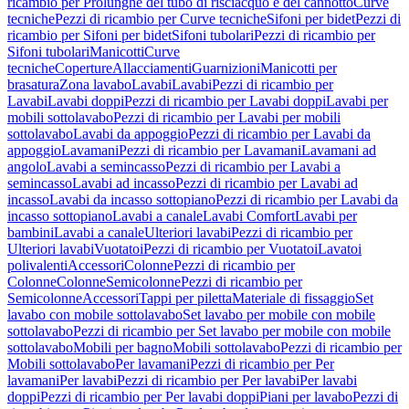
ricambio per Prolunghe del tubo di risciacquo e del cannotto
Curve
tecniche
Pezzi di ricambio per Curve tecniche
Sifoni per bidet
Pezzi di
ricambio per Sifoni per bidet
Sifoni tubolari
Pezzi di ricambio per
Sifoni tubolari
Manicotti
Curve
tecniche
Coperture
Allacciamenti
Guarnizioni
Manicotti per
brasatura
Zona lavabo
Lavabi
Lavabi
Pezzi di ricambio per
Lavabi
Lavabi doppi
Pezzi di ricambio per Lavabi doppi
Lavabi per
mobili sottolavabo
Pezzi di ricambio per Lavabi per mobili
sottolavabo
Lavabi da appoggio
Pezzi di ricambio per Lavabi da
appoggio
Lavamani
Pezzi di ricambio per Lavamani
Lavamani ad
angolo
Lavabi a semincasso
Pezzi di ricambio per Lavabi a
semincasso
Lavabi ad incasso
Pezzi di ricambio per Lavabi ad
incasso
Lavabi da incasso sottopiano
Pezzi di ricambio per Lavabi da
incasso sottopiano
Lavabi a canale
Lavabi Comfort
Lavabi per
bambini
Lavabi a canale
Ulteriori lavabi
Pezzi di ricambio per
Ulteriori lavabi
Vuotatoi
Pezzi di ricambio per Vuotatoi
Lavatoi
polivalenti
Accessori
Colonne
Pezzi di ricambio per
Colonne
Colonne
Semicolonne
Pezzi di ricambio per
Semicolonne
Accessori
Tappi per piletta
Materiale di fissaggio
Set
lavabo con mobile sottolavabo
Set lavabo per mobile con mobile
sottolavabo
Pezzi di ricambio per Set lavabo per mobile con mobile
sottolavabo
Mobili per bagno
Mobili sottolavabo
Pezzi di ricambio per
Mobili sottolavabo
Per lavamani
Pezzi di ricambio per Per
lavamani
Per lavabi
Pezzi di ricambio per Per lavabi
Per lavabi
doppi
Pezzi di ricambio per Per lavabi doppi
Piani per lavabo
Pezzi di