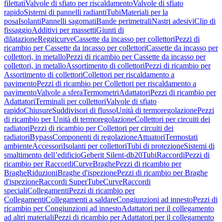
filettati
Valvole di sfiato per riscaldamento
Valvole di sfiato
rapido
Sistemi di pannelli radianti
Tubi
Materiali per la
posa
Isolanti
Pannelli sagomati
Bande perimetrali
Nastri adesivi
Clip di
fissaggio
Additivi per massetti
Giunti di
dilatazione
Reggicurve
Cassette da incasso per collettori
Pezzi di
ricambio per Cassette da incasso per collettori
Cassette da incasso per
collettori, in metallo
Pezzi di ricambio per Cassette da incasso per
collettori, in metallo
Assortimento di collettori
Pezzi di ricambio per
Assortimento di collettori
Collettori per riscaldamento a
pavimento
Pezzi di ricambio per Collettori per riscaldamento a
pavimento
Valvole a sfera
Termometri
Adattatori
Pezzi di ricambio per
Adattatori
Terminali per collettori
Valvole di sfiato
rapido
Chiusure
Suddivisori di flusso
Unità di termoregolazione
Pezzi
di ricambio per Unità di termoregolazione
Collettori per circuiti dei
radiatori
Pezzi di ricambio per Collettori per circuiti dei
radiatori
Bypass
Componenti di regolazione
Attuatori
Termostati
ambiente
Accessori
Isolanti per collettori
Tubi di protezione
Sistemi di
smaltimento dell’edificio
Geberit Silent-db20
Tubi
Raccordi
Pezzi di
ricambio per Raccordi
Curve
Braghe
Pezzi di ricambio per
Braghe
Riduzioni
Braghe d'ispezione
Pezzi di ricambio per Braghe
d'ispezione
Raccordi SuperTube
Curve
Raccordi
speciali
Collegamenti
Pezzi di ricambio per
Collegamenti
Collegamenti a saldare
Congiunzioni ad innesto
Pezzi di
ricambio per Congiunzioni ad innesto
Adattatori per il collegamento
ad altri materiali
Pezzi di ricambio per Adattatori per il collegamento