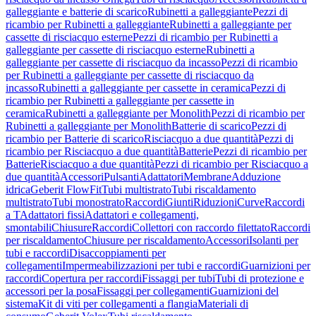
galleggiante e batterie di scarico
Rubinetti a galleggiante
Pezzi di
ricambio per Rubinetti a galleggiante
Rubinetti a galleggiante per
cassette di risciacquo esterne
Pezzi di ricambio per Rubinetti a
galleggiante per cassette di risciacquo esterne
Rubinetti a
galleggiante per cassette di risciacquo da incasso
Pezzi di ricambio
per Rubinetti a galleggiante per cassette di risciacquo da
incasso
Rubinetti a galleggiante per cassette in ceramica
Pezzi di
ricambio per Rubinetti a galleggiante per cassette in
ceramica
Rubinetti a galleggiante per Monolith
Pezzi di ricambio per
Rubinetti a galleggiante per Monolith
Batterie di scarico
Pezzi di
ricambio per Batterie di scarico
Risciacquo a due quantità
Pezzi di
ricambio per Risciacquo a due quantità
Batterie
Pezzi di ricambio per
Batterie
Risciacquo a due quantità
Pezzi di ricambio per Risciacquo a
due quantità
Accessori
Pulsanti
Adattatori
Membrane
Adduzione
idrica
Geberit FlowFit
Tubi multistrato
Tubi riscaldamento
multistrato
Tubi monostrato
Raccordi
Giunti
Riduzioni
Curve
Raccordi
a T
Adattatori fissi
Adattatori e collegamenti,
smontabili
Chiusure
Raccordi
Collettori con raccordo filettato
Raccordi
per riscaldamento
Chiusure per riscaldamento
Accessori
Isolanti per
tubi e raccordi
Disaccoppiamenti per
collegamenti
Impermeabilizzazioni per tubi e raccordi
Guarnizioni per
raccordi
Copertura per raccordi
Fissaggi per tubi
Tubi di protezione e
accessori per la posa
Fissaggi per collegamenti
Guarnizioni del
sistema
Kit di viti per collegamenti a flangia
Materiali di