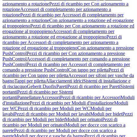
azionamento a rotazione
Pezzi di ricambio per Con azionamento a
rotazione
Accessori di completamento per azionamento a
rotazione
Pezzi di ricambio per Accessori di completamento per
azionamento a rotazione
Con azionamento a rotazione ed erogazione
al troppopieno
Pezzi di ricambio per Con azionamento a rotazione ed
erogazione al troppopieno
Accessori di completamento per
azionamento a rotazione ed erogazione al troppopieno
Pezzi di
ricambio per Accessori di completamento per azionamento a
rotazione ed erogazione al troppopieno
Con azionamento a pressione
PushControl
Pezzi di ricambio per Con azionamento a pressione
PushControl
Accessori di completamento per comando a pressione
PushControl
Pezzi di ricambio per Accessori di completamento per
comando a pressione PushControl
Con tappo per piletta
Pezzi di
ricambio per Con tappo per piletta
Accessori per sifoni per vasche da
bagno
Tappi per piletta
Allacciamenti idrici
Sistemi di installazione e
di risciacquo
Geberit Duofix
Pareti
Pezzi di ricambio per Pareti
Sistemi
portanti
Pezzi di ricambio per Sistemi
portanti
Pannellature
Accessori
Pezzi di ricambio per Accessori
Moduli
d'installazione
Pezzi di ricambio per Moduli d'installazione
Moduli
per WC
Pezzi di ricambio per Moduli per WC
Moduli per
lavabi
Pezzi di ricambio per Moduli per lavabi
Moduli per bidet
Pezzi
di ricambio per Moduli per bidet
Moduli per orinatoi
Pezzi di
ricambio per Moduli per orinatoi
Moduli per docce con scarico a
parete
Pezzi di ricambio per Moduli per docce con scarico a
parete
Moduli per docce e vasche da bagno
Pezzi di ricambio per