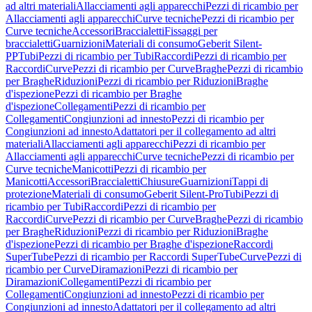
ad altri materiali
Allacciamenti agli apparecchi
Pezzi di ricambio per
Allacciamenti agli apparecchi
Curve tecniche
Pezzi di ricambio per
Curve tecniche
Accessori
Braccialetti
Fissaggi per
braccialetti
Guarnizioni
Materiali di consumo
Geberit Silent-
PP
Tubi
Pezzi di ricambio per Tubi
Raccordi
Pezzi di ricambio per
Raccordi
Curve
Pezzi di ricambio per Curve
Braghe
Pezzi di ricambio
per Braghe
Riduzioni
Pezzi di ricambio per Riduzioni
Braghe
d'ispezione
Pezzi di ricambio per Braghe
d'ispezione
Collegamenti
Pezzi di ricambio per
Collegamenti
Congiunzioni ad innesto
Pezzi di ricambio per
Congiunzioni ad innesto
Adattatori per il collegamento ad altri
materiali
Allacciamenti agli apparecchi
Pezzi di ricambio per
Allacciamenti agli apparecchi
Curve tecniche
Pezzi di ricambio per
Curve tecniche
Manicotti
Pezzi di ricambio per
Manicotti
Accessori
Braccialetti
Chiusure
Guarnizioni
Tappi di
protezione
Materiali di consumo
Geberit Silent-Pro
Tubi
Pezzi di
ricambio per Tubi
Raccordi
Pezzi di ricambio per
Raccordi
Curve
Pezzi di ricambio per Curve
Braghe
Pezzi di ricambio
per Braghe
Riduzioni
Pezzi di ricambio per Riduzioni
Braghe
d'ispezione
Pezzi di ricambio per Braghe d'ispezione
Raccordi
SuperTube
Pezzi di ricambio per Raccordi SuperTube
Curve
Pezzi di
ricambio per Curve
Diramazioni
Pezzi di ricambio per
Diramazioni
Collegamenti
Pezzi di ricambio per
Collegamenti
Congiunzioni ad innesto
Pezzi di ricambio per
Congiunzioni ad innesto
Adattatori per il collegamento ad altri