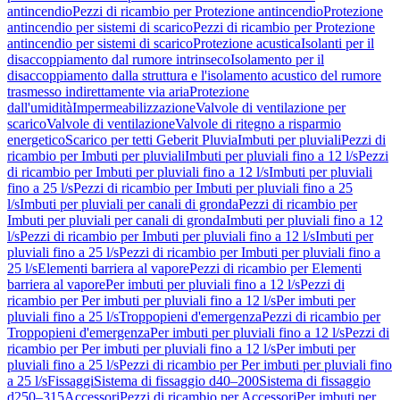
antincendio
Pezzi di ricambio per Protezione antincendio
Protezione
antincendio per sistemi di scarico
Pezzi di ricambio per Protezione
antincendio per sistemi di scarico
Protezione acustica
Isolanti per il
disaccoppiamento dal rumore intrinseco
Isolamento per il
disaccoppiamento dalla struttura e l'isolamento acustico del rumore
trasmesso indirettamente via aria
Protezione
dall'umidità
Impermeabilizzazione
Valvole di ventilazione per
scarico
Valvole di ventilazione
Valvole di ritegno a risparmio
energetico
Scarico per tetti Geberit Pluvia
Imbuti per pluviali
Pezzi di
ricambio per Imbuti per pluviali
Imbuti per pluviali fino a 12 l/s
Pezzi
di ricambio per Imbuti per pluviali fino a 12 l/s
Imbuti per pluviali
fino a 25 l/s
Pezzi di ricambio per Imbuti per pluviali fino a 25
l/s
Imbuti per pluviali per canali di gronda
Pezzi di ricambio per
Imbuti per pluviali per canali di gronda
Imbuti per pluviali fino a 12
l/s
Pezzi di ricambio per Imbuti per pluviali fino a 12 l/s
Imbuti per
pluviali fino a 25 l/s
Pezzi di ricambio per Imbuti per pluviali fino a
25 l/s
Elementi barriera al vapore
Pezzi di ricambio per Elementi
barriera al vapore
Per imbuti per pluviali fino a 12 l/s
Pezzi di
ricambio per Per imbuti per pluviali fino a 12 l/s
Per imbuti per
pluviali fino a 25 l/s
Troppopieni d'emergenza
Pezzi di ricambio per
Troppopieni d'emergenza
Per imbuti per pluviali fino a 12 l/s
Pezzi di
ricambio per Per imbuti per pluviali fino a 12 l/s
Per imbuti per
pluviali fino a 25 l/s
Pezzi di ricambio per Per imbuti per pluviali fino
a 25 l/s
Fissaggi
Sistema di fissaggio d40–200
Sistema di fissaggio
d250–315
Accessori
Pezzi di ricambio per Accessori
Per imbuti per