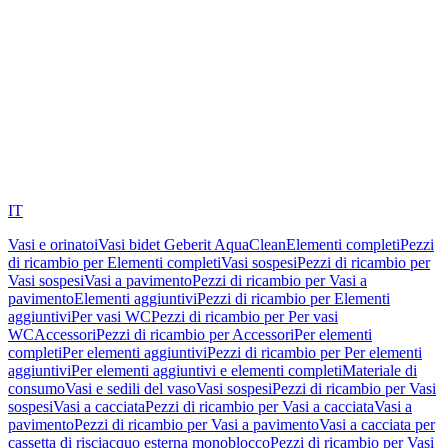
IT
Vasi e orinatoi
Vasi bidet Geberit AquaClean
Elementi completi
Pezzi
di ricambio per Elementi completi
Vasi sospesi
Pezzi di ricambio per
Vasi sospesi
Vasi a pavimento
Pezzi di ricambio per Vasi a
pavimento
Elementi aggiuntivi
Pezzi di ricambio per Elementi
aggiuntivi
Per vasi WC
Pezzi di ricambio per Per vasi
WC
Accessori
Pezzi di ricambio per Accessori
Per elementi
completi
Per elementi aggiuntivi
Pezzi di ricambio per Per elementi
aggiuntivi
Per elementi aggiuntivi e elementi completi
Materiale di
consumo
Vasi e sedili del vaso
Vasi sospesi
Pezzi di ricambio per Vasi
sospesi
Vasi a cacciata
Pezzi di ricambio per Vasi a cacciata
Vasi a
pavimento
Pezzi di ricambio per Vasi a pavimento
Vasi a cacciata per
cassetta di risciacquo esterna monoblocco
Pezzi di ricambio per Vasi