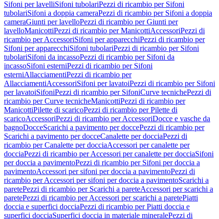
Sifoni per lavelli
Sifoni tubolari
Pezzi di ricambio per Sifoni
tubolari
Sifoni a doppia camera
Pezzi di ricambio per Sifoni a doppia
camera
Giunti per lavello
Pezzi di ricambio per Giunti per
lavello
Manicotti
Pezzi di ricambio per Manicotti
Accessori
Pezzi di
ricambio per Accessori
Sifoni per apparecchi
Pezzi di ricambio per
Sifoni per apparecchi
Sifoni tubolari
Pezzi di ricambio per Sifoni
tubolari
Sifoni da incasso
Pezzi di ricambio per Sifoni da
incasso
Sifoni esterni
Pezzi di ricambio per Sifoni
esterni
Allacciamenti
Pezzi di ricambio per
Allacciamenti
Accessori
Sifoni per lavatoi
Pezzi di ricambio per Sifoni
per lavatoi
Sifoni
Pezzi di ricambio per Sifoni
Curve tecniche
Pezzi di
ricambio per Curve tecniche
Manicotti
Pezzi di ricambio per
Manicotti
Pilette di scarico
Pezzi di ricambio per Pilette di
scarico
Accessori
Pezzi di ricambio per Accessori
Docce e vasche da
bagno
Docce
Scarichi a pavimento per docce
Pezzi di ricambio per
Scarichi a pavimento per docce
Canalette per doccia
Pezzi di
ricambio per Canalette per doccia
Accessori per canalette per
doccia
Pezzi di ricambio per Accessori per canalette per doccia
Sifoni
per doccia a pavimento
Pezzi di ricambio per Sifoni per doccia a
pavimento
Accessori per sifoni per doccia a pavimento
Pezzi di
ricambio per Accessori per sifoni per doccia a pavimento
Scarichi a
parete
Pezzi di ricambio per Scarichi a parete
Accessori per scarichi a
parete
Pezzi di ricambio per Accessori per scarichi a parete
Piatti
doccia e superfici doccia
Pezzi di ricambio per Piatti doccia e
superfici doccia
Superfici doccia in materiale minerale
Pezzi di