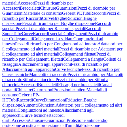
materiali
Accessori
Pezzi di ricambio per
Accessori
Braccialetti
Chiusure
Guarnizioni
Pezzi di ricambio per
Guarnizioni
Materiale di consumo
Geberit PE
Tubi
Raccordi
Pezzi di
ricambio per Raccordi
Curve
Braghe
Riduzioni
Braghe
d'ispezione
Pezzi di ricambio per Braghe d'ispezione
Raccordi
speciali
Pezzi di ricambio per Raccordi speciali
Raccordi
SuperTube
Curve
Raccordi speciali
Collegamenti
Pezzi di ricambio
per Collegamenti
Collegamenti a saldare
Congiunzioni ad
innesto
Pezzi di ricambio per Congiunzioni ad innesto
Adattatori per
il collegamento ad altri materiali
Pezzi di ricambio per Adattatori per
il collegamento ad altri materiali
Collegamenti filettati
Pezzi di
ricambio per Collegamenti filettati
Collegamenti a flangia
Colletti di
fissaggio
Allacciamenti agli apparecchi
Pezzi di ricambio per
Allacciamenti agli apparecchi
Curve tecniche
Pezzi di ricambio per
Curve tecniche
Manicotti di raccordo
Pezzi di ricambio per Manicotti
di raccordo
Sifoni a chiocciola
Pezzi di ricambio per Sifoni a
chiocciola
Accessori
Braccialetti
Fissaggi per braccialetti
Canali
portanti
Chiusure
Guarnizioni
Protezioni cantiere
Materiali di
consumo
Geberit PP-
HT
Tubi
Raccordi
Curve
Diramazioni
Riduzioni
Braghe
d'ispezione
Aumenti
Giunzioni
Adattatori per il collegamento ad altri
materiali
Congiunzioni ad innesto
Allacciamenti agli
apparecchi
Curve tecniche
Raccordi
diritti
Accessori
Chiusure
Guarnizioni
Protezione antincendio,
protezione acustica e protezione dall'umidità
Protezione