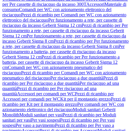
per Per cassette di risciacquo da incasso 300T
Accessori
Materiale di
consumo
Comandi per WC con azionamento elettronico del
risciacquo
Pezzi di ricambio per Comandi per WC con azionamento
elettronico del risciacquo
Per funzionamento a rete, per cassette di
risciacquo da incasso Geberit Sigma 12 cm
Pezzi di ricambio per Per
funzionamento a rete, per cassette di risciacquo da incasso Geberit
Sigma 12 cm
Per funzionamento a rete, per cassette di risciacquo da
incasso Geberit Sigma 8 cm
Pezzi di ricambio per Per funzionamento
a rete, per cassette di risciacquo da incasso Geberit Sigma 8 cm
Per
funzionamento a batteria, per cassette di risciacquo da incasso
Geberit Sigma 12 cm
Pezzi di ricambio per Per funzionamento a
batteria, per cassette di risciacquo da incasso Geberit Sigma 12
cm
Comandi per WC con azionamento pneumatico del
risciacquo
Pezzi di ricambio per Comandi per WC con azionamento
pneumatico del risciacquo
Per risciacquo a due quantità
Pezzi di
ricambio per Per risciacquo a due quantità
Per risciacquo ad una
quantità
Pezzi di ricambio per Per risciacquo ad una
quantità
Accessori per comandi per WC
Pezzi di ricambio per
Accessori per comandi per WC
Kit per il montaggio grezzo
Pezzi di
ricambio per Kit per il montaggio grezzo
Per comandi per WC con
azionamento elettronico del risciacquo
Moduli sanitari Geberit
Monolith
Moduli sanitari per vasi
Pezzi di ricambio per Moduli
sanitari per vasi
Per vasi sospesi
Pezzi di ricambio per Per vasi
sospesi
Per vaso a pavimento
Pezzi di ricambio per Per vaso a
pavimento
Accessori
Pezzi di ricambio per Accessori
Moduli sanitari