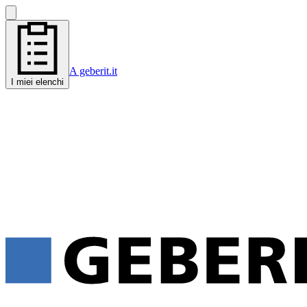
A geberit.it
I miei elenchi