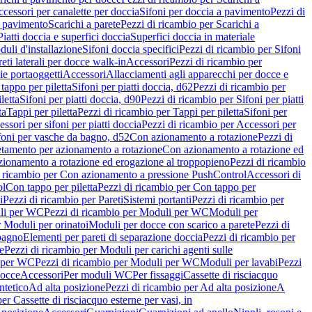
cessori per canalette per doccia
Sifoni per doccia a pavimento
Pezzi di
a pavimento
Scarichi a parete
Pezzi di ricambio per Scarichi a
iatti doccia e superfici doccia
Superfici doccia in materiale
uli d'installazione
Sifoni doccia specifici
Pezzi di ricambio per Sifoni
eti laterali per docce walk-in
Accessori
Pezzi di ricambio per
ie portaoggetti
Accessori
Allacciamenti agli apparecchi per docce e
tappo per piletta
Sifoni per piatti doccia, d62
Pezzi di ricambio per
letta
Sifoni per piatti doccia, d90
Pezzi di ricambio per Sifoni per piatti
ta
Tappi per piletta
Pezzi di ricambio per Tappi per piletta
Sifoni per
ssori per sifoni per piatti doccia
Pezzi di ricambio per Accessori per
foni per vasche da bagno, d52
Con azionamento a rotazione
Pezzi di
etamento per azionamento a rotazione
Con azionamento a rotazione ed
zionamento a rotazione ed erogazione al troppopieno
Pezzi di ricambio
i ricambio per Con azionamento a pressione PushControl
Accessori di
ol
Con tappo per piletta
Pezzi di ricambio per Con tappo per
i
Pezzi di ricambio per Pareti
Sistemi portanti
Pezzi di ricambio per
li per WC
Pezzi di ricambio per Moduli per WC
Moduli per
r Moduli per orinatoi
Moduli per docce con scarico a parete
Pezzi di
 bagno
Elementi per pareti di separazione doccia
Pezzi di ricambio per
e
Pezzi di ricambio per Moduli per carichi agenti sulle
 per WC
Pezzi di ricambio per Moduli per WC
Moduli per lavabi
Pezzi
docce
Accessori
Per moduli WC
Per fissaggi
Cassette di risciacquo
ntetico
Ad alta posizione
Pezzi di ricambio per Ad alta posizione
A
er Cassette di risciacquo esterne per vasi, in