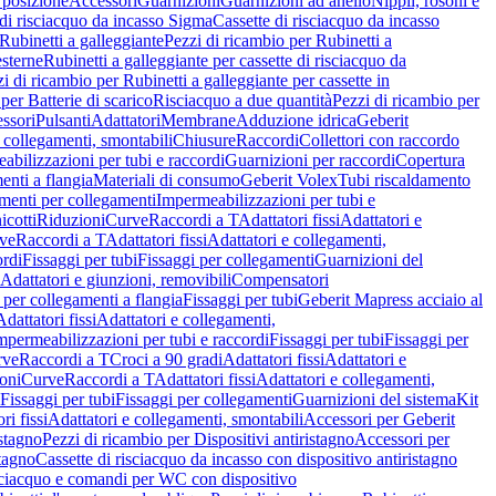
 posizione
Accessori
Guarnizioni
Guarnizioni ad anello
Nippli, rosoni e
 di risciacquo da incasso Sigma
Cassette di risciacquo da incasso
Rubinetti a galleggiante
Pezzi di ricambio per Rubinetti a
esterne
Rubinetti a galleggiante per cassette di risciacquo da
i di ricambio per Rubinetti a galleggiante per cassette in
per Batterie di scarico
Risciacquo a due quantità
Pezzi di ricambio per
ssori
Pulsanti
Adattatori
Membrane
Adduzione idrica
Geberit
 collegamenti, smontabili
Chiusure
Raccordi
Collettori con raccordo
abilizzazioni per tubi e raccordi
Guarnizioni per raccordi
Copertura
menti a flangia
Materiali di consumo
Geberit Volex
Tubi riscaldamento
menti per collegamenti
Impermeabilizzazioni per tubi e
cotti
Riduzioni
Curve
Raccordi a T
Adattatori fissi
Adattatori e
ve
Raccordi a T
Adattatori fissi
Adattatori e collegamenti,
ordi
Fissaggi per tubi
Fissaggi per collegamenti
Guarnizioni del
Adattatori e giunzioni, removibili
Compensatori
i per collegamenti a flangia
Fissaggi per tubi
Geberit Mapress acciaio al
Adattatori fissi
Adattatori e collegamenti,
mpermeabilizzazioni per tubi e raccordi
Fissaggi per tubi
Fissaggi per
rve
Raccordi a T
Croci a 90 gradi
Adattatori fissi
Adattatori e
oni
Curve
Raccordi a T
Adattatori fissi
Adattatori e collegamenti,
Fissaggi per tubi
Fissaggi per collegamenti
Guarnizioni del sistema
Kit
ri fissi
Adattatori e collegamenti, smontabili
Accessori per Geberit
istagno
Pezzi di ricambio per Dispositivi antiristagno
Accessori per
stagno
Cassette di risciacquo da incasso con dispositivo antiristagno
risciacquo e comandi per WC con dispositivo