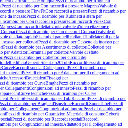
inetti d'arresto a sede obliqua
Pezzi di ricambio per Rubinetti
s
Pezzi di ricambio per Con raccordi a pressare Mapress
Valvole di
ccordi a pressare FlowFit
Con raccordi a pressare
Pezzi di ricambio per
zione da incasso
Pezzi di ricambio per Rubinetti a sfera per
i ricambio per Con raccordi a pressare
Con raccordi Volex
Con
 Mapress
Con raccordi filettati
Unità valvole d'intercettazione e
i Compact
Pezzi di ricambio per Con raccordi Compact
Valvole di
vole di sfiato rapido
Sistemi di pannelli radianti
Tubi
Materiali per la
 incasso per collettori
Pezzi di ricambio per Cassette da incasso per
ri
Pezzi di ricambio per Assortimento di collettori
Collettori per
io per Adattatori
Terminali per collettori
Valvole di sfiato
ori
Pezzi di ricambio per Collettori per circuiti dei
o dell’edificio
Geberit Silent-db20
Tubi
Raccordi
Pezzi di ricambio per
e
Curve
Raccordi speciali
Collegamenti
Pezzi di ricambio per
tri materiali
Pezzi di ricambio per Adattatori per il collegamento ad
niche
Accessori
Braccialetti
Fissaggi per
zzi di ricambio per Curve
Braghe
Pezzi di ricambio per
per Collegamenti
Congiunzioni ad innesto
Pezzi di ricambio per
 apparecchi
Curve tecniche
Pezzi di ricambio per Curve
ilent-Pro
Tubi
Pezzi di ricambio per Tubi
Raccordi
Pezzi di ricambio per
Pezzi di ricambio per Braghe d'ispezione
Raccordi SuperTube
Pezzi di
ambio per Collegamenti
Congiunzioni ad innesto
Pezzi di ricambio per
ioni
Pezzi di ricambio per Guarnizioni
Materiale di consumo
Geberit
peciali
Pezzi di ricambio per Raccordi speciali
Raccordi
icambio per Congiunzioni ad innesto
Adattatori per il collegamento ad