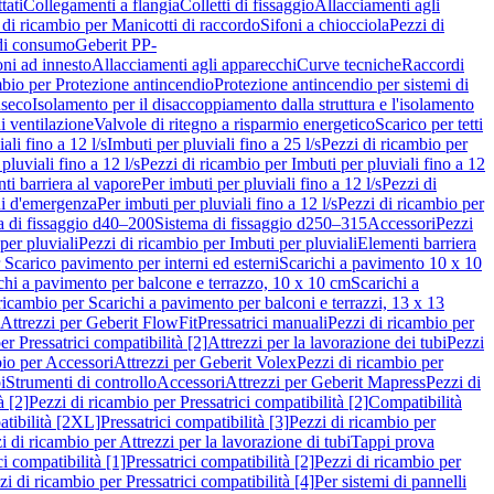
tati
Collegamenti a flangia
Colletti di fissaggio
Allacciamenti agli
 di ricambio per Manicotti di raccordo
Sifoni a chiocciola
Pezzi di
 di consumo
Geberit PP-
ni ad innesto
Allacciamenti agli apparecchi
Curve tecniche
Raccordi
mbio per Protezione antincendio
Protezione antincendio per sistemi di
nseco
Isolamento per il disaccoppiamento dalla struttura e l'isolamento
i ventilazione
Valvole di ritegno a risparmio energetico
Scarico per tetti
ali fino a 12 l/s
Imbuti per pluviali fino a 25 l/s
Pezzi di ricambio per
pluviali fino a 12 l/s
Pezzi di ricambio per Imbuti per pluviali fino a 12
ti barriera al vapore
Per imbuti per pluviali fino a 12 l/s
Pezzi di
ni d'emergenza
Per imbuti per pluviali fino a 12 l/s
Pezzi di ricambio per
a di fissaggio d40–200
Sistema di fissaggio d250–315
Accessori
Pezzi
per pluviali
Pezzi di ricambio per Imbuti per pluviali
Elementi barriera
 Scarico pavimento per interni ed esterni
Scarichi a pavimento 10 x 10
chi a pavimento per balcone e terrazzo, 10 x 10 cm
Scarichi a
ricambio per Scarichi a pavimento per balconi e terrazzi, 13 x 13
 Attrezzi per Geberit FlowFit
Pressatrici manuali
Pezzi di ricambio per
er Pressatrici compatibilità [2]
Attrezzi per la lavorazione dei tubi
Pezzi
bio per Accessori
Attrezzi per Geberit Volex
Pezzi di ricambio per
i
Strumenti di controllo
Accessori
Attrezzi per Geberit Mapress
Pezzi di
à [2]
Pezzi di ricambio per Pressatrici compatibilità [2]
Compatibilità
atibilità [2XL]
Pressatrici compatibilità [3]
Pezzi di ricambio per
i di ricambio per Attrezzi per la lavorazione di tubi
Tappi prova
i compatibilità [1]
Pressatrici compatibilità [2]
Pezzi di ricambio per
zi di ricambio per Pressatrici compatibilità [4]
Per sistemi di pannelli