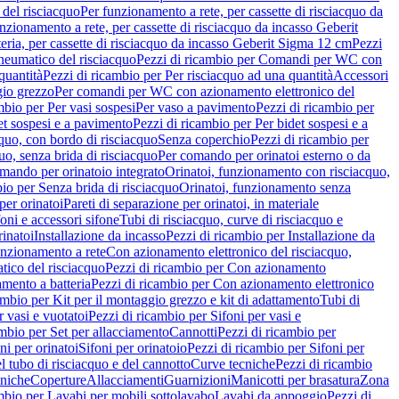
del risciacquo
Per funzionamento a rete, per cassette di risciacquo da
nzionamento a rete, per cassette di risciacquo da incasso Geberit
eria, per cassette di risciacquo da incasso Geberit Sigma 12 cm
Pezzi
umatico del risciacquo
Pezzi di ricambio per Comandi per WC con
quantità
Pezzi di ricambio per Per risciacquo ad una quantità
Accessori
gio grezzo
Per comandi per WC con azionamento elettronico del
mbio per Per vasi sospesi
Per vaso a pavimento
Pezzi di ricambio per
et sospesi e a pavimento
Pezzi di ricambio per Per bidet sospesi e a
quo, con bordo di risciacquo
Senza coperchio
Pezzi di ricambio per
uo, senza brida di risciacquo
Per comando per orinatoi esterno o da
mando per orinatoio integrato
Orinatoi, funzionamento con risciacquo,
bio per Senza brida di risciacquo
Orinatoi, funzionamento senza
per orinatoi
Pareti di separazione per orinatoi, in materiale
foni e accessori sifone
Tubi di risciacquo, curve di risciacquo e
inatoi
Installazione da incasso
Pezzi di ricambio per Installazione da
unzionamento a rete
Con azionamento elettronico del risciacquo,
ico del risciacquo
Pezzi di ricambio per Con azionamento
mento a batteria
Pezzi di ricambio per Con azionamento elettronico
ambio per Kit per il montaggio grezzo e kit di adattamento
Tubi di
r vasi e vuotatoi
Pezzi di ricambio per Sifoni per vasi e
ambio per Set per allacciamento
Cannotti
Pezzi di ricambio per
ni per orinatoi
Sifoni per orinatoio
Pezzi di ricambio per Sifoni per
l tubo di risciacquo e del cannotto
Curve tecniche
Pezzi di ricambio
cniche
Coperture
Allacciamenti
Guarnizioni
Manicotti per brasatura
Zona
mbio per Lavabi per mobili sottolavabo
Lavabi da appoggio
Pezzi di