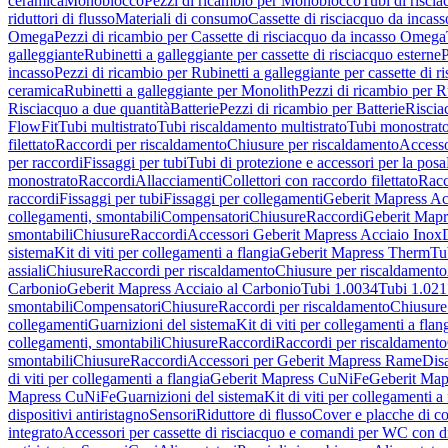
ceramica
Monoblocco
Pezzi di ricambio per Monoblocco
Tubi di riscia
riduttori di flusso
Materiali di consumo
Cassette di risciacquo da incass
Omega
Pezzi di ricambio per Cassette di risciacquo da incasso Omega
galleggiante
Rubinetti a galleggiante per cassette di risciacquo esterne
P
incasso
Pezzi di ricambio per Rubinetti a galleggiante per cassette di r
ceramica
Rubinetti a galleggiante per Monolith
Pezzi di ricambio per R
Risciacquo a due quantità
Batterie
Pezzi di ricambio per Batterie
Riscia
FlowFit
Tubi multistrato
Tubi riscaldamento multistrato
Tubi monostrat
filettato
Raccordi per riscaldamento
Chiusure per riscaldamento
Accesso
per raccordi
Fissaggi per tubi
Tubi di protezione e accessori per la posa
monostrato
Raccordi
Allacciamenti
Collettori con raccordo filettato
Racc
raccordi
Fissaggi per tubi
Fissaggi per collegamenti
Geberit Mapress Ac
collegamenti, smontabili
Compensatori
Chiusure
Raccordi
Geberit Mapr
smontabili
Chiusure
Raccordi
Accessori Geberit Mapress Acciaio Inox
sistema
Kit di viti per collegamenti a flangia
Geberit Mapress Therm
Tu
assiali
Chiusure
Raccordi per riscaldamento
Chiusure per riscaldamento
Carbonio
Geberit Mapress Acciaio al Carbonio
Tubi 1.0034
Tubi 1.021
smontabili
Compensatori
Chiusure
Raccordi per riscaldamento
Chiusure
collegamenti
Guarnizioni del sistema
Kit di viti per collegamenti a flan
collegamenti, smontabili
Chiusure
Raccordi
Raccordi per riscaldamento
smontabili
Chiusure
Raccordi
Accessori per Geberit Mapress Rame
Dis
di viti per collegamenti a flangia
Geberit Mapress CuNiFe
Geberit Ma
Mapress CuNiFe
Guarnizioni del sistema
Kit di viti per collegamenti a
dispositivi antiristagno
Sensori
Riduttore di flusso
Cover e placche di co
integrato
Accessori per cassette di risciacquo e comandi per WC con di