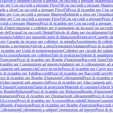
i
Valvole e rubinetti
Valvole d'arresto
Con raccordi a pressare Mapress
Rub
bio per Con raccordi a pressare FlowFit
Con raccordi a pressare Mapres
tti a sfera
Con raccordi a pressare FlowFit
Pezzi di ricambio per Con ra
mbio per Con raccordi a pressare Mapress
Rubinetti a sfera per l'installa
mbio per Con raccordi a pressare FlowFit
Con raccordi a pressare
Pezzi d
cordi a pressare Mapress
Pezzi di ricambio per Con raccordi a pressare
e d'intercettazione e collettori per il montaggio da incasso
Con raccord
ore dell'acqua
Con raccordi filettati
Valvole di sfiato per riscaldamento
Val
issaggio
Additivi per massetti
Giunti di dilatazione
Reggicurve
Cassette da
per Cassette da incasso per collettori, in metallo
Assortimento di colletto
damento a pavimento
Valvole a sfera
Termometri
Adattatori
Pezzi di ricamb
i ricambio per Unità di termoregolazione
Collettori per circuiti dei radiat
te
Accessori
Isolanti per collettori
Tubi di protezione
Sistemi di smaltiment
d'ispezione
Pezzi di ricambio per Braghe d'ispezione
Raccordi SuperTub
ricambio per Congiunzioni ad innesto
Adattatori per il collegamento ad al
ciamenti agli apparecchi
Curve tecniche
Pezzi di ricambio per Curve tec
zi di ricambio per Tubi
Raccordi
Pezzi di ricambio per Raccordi
Curve
Pe
zzi di ricambio per Braghe d'ispezione
Collegamenti
Pezzi di ricambio 
li
Allacciamenti agli apparecchi
Pezzi di ricambio per Allacciamenti agli
i
Chiusure
Guarnizioni
Tappi di protezione
Materiali di consumo
Geberit S
per Braghe
Riduzioni
Pezzi di ricambio per Riduzioni
Braghe d'ispezione
iramazioni
Pezzi di ricambio per Diramazioni
Collegamenti
Pezzi di ric
li
Accessori
Pezzi di ricambio per Accessori
Braccialetti
Chiusure
Guarniz
i
Braghe d'ispezione
Pezzi di ricambio per Braghe d'ispezione
Raccordi s
 Collegamenti
Collegamenti a saldare
Congiunzioni ad innesto
Pezzi di r