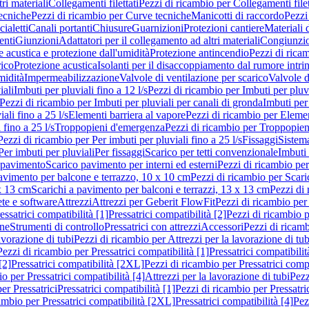
ri materiali
Collegamenti filettati
Pezzi di ricambio per Collegamenti filet
ecniche
Pezzi di ricambio per Curve tecniche
Manicotti di raccordo
Pezzi
ialetti
Canali portanti
Chiusure
Guarnizioni
Protezioni cantiere
Materiali
nti
Giunzioni
Adattatori per il collegamento ad altri materiali
Congiunzio
 acustica e protezione dall'umidità
Protezione antincendio
Pezzi di rica
rico
Protezione acustica
Isolanti per il disaccoppiamento dal rumore intri
midità
Impermeabilizzazione
Valvole di ventilazione per scarico
Valvole d
iali
Imbuti per pluviali fino a 12 l/s
Pezzi di ricambio per Imbuti per pluvi
Pezzi di ricambio per Imbuti per pluviali per canali di gronda
Imbuti per 
ali fino a 25 l/s
Elementi barriera al vapore
Pezzi di ricambio per Elemen
 fino a 25 l/s
Troppopieni d'emergenza
Pezzi di ricambio per Troppopie
Pezzi di ricambio per Per imbuti per pluviali fino a 25 l/s
Fissaggi
Sistem
Per imbuti per pluviali
Per fissaggi
Scarico per tetti convenzionale
Imbuti 
 pavimento
Scarico pavimento per interni ed esterni
Pezzi di ricambio per
pavimento per balcone e terrazzo, 10 x 10 cm
Pezzi di ricambio per Scari
x 13 cm
Scarichi a pavimento per balconi e terrazzi, 13 x 13 cm
Pezzi di 
ete e software
Attrezzi
Attrezzi per Geberit FlowFit
Pezzi di ricambio per
ssatrici compatibilità [1]
Pressatrici compatibilità [2]
Pezzi di ricambio p
one
Strumenti di controllo
Pressatrici con attrezzi
Accessori
Pezzi di ricam
avorazione di tubi
Pezzi di ricambio per Attrezzi per la lavorazione di tub
Pezzi di ricambio per Pressatrici compatibilità [1]
Pressatrici compatibilit
[2]
Pressatrici compatibilità [2XL]
Pezzi di ricambio per Pressatrici comp
o per Pressatrici compatibilità [4]
Attrezzi per la lavorazione di tubi
Pezz
er Pressatrici
Pressatrici compatibilità [1]
Pezzi di ricambio per Pressatric
ambio per Pressatrici compatibilità [2XL]
Pressatrici compatibilità [4]
Pez