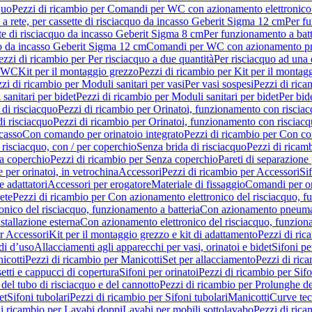
quo
Pezzi di ricambio per Comandi per WC con azionamento elettronico 
a rete, per cassette di risciacquo da incasso Geberit Sigma 12 cm
Per fu
tte di risciacquo da incasso Geberit Sigma 8 cm
Per funzionamento a batt
quo da incasso Geberit Sigma 12 cm
Comandi per WC con azionamento pne
ezzi di ricambio per Per risciacquo a due quantità
Per risciacquo ad una 
r WC
Kit per il montaggio grezzo
Pezzi di ricambio per Kit per il montag
zi di ricambio per Moduli sanitari per vasi
Per vasi sospesi
Pezzi di rica
sanitari per bidet
Pezzi di ricambio per Moduli sanitari per bidet
Per bid
di risciacquo
Pezzi di ricambio per Orinatoi, funzionamento con risciac
i risciacquo
Pezzi di ricambio per Orinatoi, funzionamento con risciacq
ncasso
Con comando per orinatoio integrato
Pezzi di ricambio per Con co
risciacquo, con / per coperchio
Senza brida di risciacquo
Pezzi di ricam
a coperchio
Pezzi di ricambio per Senza coperchio
Pareti di separazione 
e per orinatoi, in vetrochina
Accessori
Pezzi di ricambio per Accessori
Si
e adattatori
Accessori per erogatore
Materiale di fissaggio
Comandi per or
ete
Pezzi di ricambio per Con azionamento elettronico del risciacquo, f
onico del risciacquo, funzionamento a batteria
Con azionamento pneumat
stallazione esterna
Con azionamento elettronico del risciacquo, funziona
r Accessori
Kit per il montaggio grezzo e kit di adattamento
Pezzi di ric
i d’uso
Allacciamenti agli apparecchi per vasi, orinatoi e bidet
Sifoni pe
icotti
Pezzi di ricambio per Manicotti
Set per allacciamento
Pezzi di ric
etti e cappucci di copertura
Sifoni per orinatoi
Pezzi di ricambio per Sifo
del tubo di risciacquo e del cannotto
Pezzi di ricambio per Prolunghe de
et
Sifoni tubolari
Pezzi di ricambio per Sifoni tubolari
Manicotti
Curve te
di ricambio per Lavabi doppi
Lavabi per mobili sottolavabo
Pezzi di rica