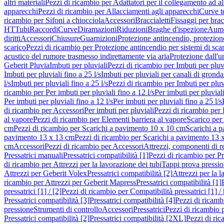
altri materiali
Pezzi di ricambio per Adattatori per il collegamento ad alt
apparecchi
Pezzi di ricambio per Allacciamenti agli apparecchi
Curve t
ricambio per Sifoni a chiocciola
Accessori
Braccialetti
Fissaggi per bracc
HT
Tubi
Raccordi
Curve
Diramazioni
Riduzioni
Braghe d'ispezione
Aume
diritti
Accessori
Chiusure
Guarnizioni
Protezione antincendio, protezione
scarico
Pezzi di ricambio per Protezione antincendio per sistemi di sca
acustico del rumore trasmesso indirettamente via aria
Protezione dall'u
Geberit Pluvia
Imbuti per pluviali
Pezzi di ricambio per Imbuti per pluv
Imbuti per pluviali fino a 25 l/s
Imbuti per pluviali per canali di gronda
l/s
Imbuti per pluviali fino a 25 l/s
Pezzi di ricambio per Imbuti per pluvi
ricambio per Per imbuti per pluviali fino a 12 l/s
Per imbuti per pluviali
Per imbuti per pluviali fino a 12 l/s
Per imbuti per pluviali fino a 25 l/s
di ricambio per Accessori
Per imbuti per pluviali
Pezzi di ricambio per 
al vapore
Pezzi di ricambio per Elementi barriera al vapore
Scarico per
cm
Pezzi di ricambio per Scarichi a pavimento 10 x 10 cm
Scarichi a 
pavimento 13 x 13 cm
Pezzi di ricambio per Scarichi a pavimento 13 
cm
Accessori
Pezzi di ricambio per Accessori
Attrezzi, componenti di r
Pressatrici manuali
Pressatrici compatibilità [1]
Pezzi di ricambio per Pre
di ricambio per Attrezzi per la lavorazione dei tubi
Tappi prova pressi
Attrezzi per Geberit Volex
Pressatrici compatibilità [2]
Attrezzi per la l
ricambio per Attrezzi per Geberit Mapress
Pressatrici compatibilità [1]
pressatrici [1] / [2]
Pezzi di ricambio per Compatibilità pressatrici [1] / 
Pressatrici compatibilità [3]
Pressatrici compatibilità [4]
Pezzi di ricambi
pressione
Strumenti di controllo
Accessori
Pressatrici
Pezzi di ricambio p
Pressatrici compatibilità [2]
Pressatrici compatibilità [2XL]
Pezzi di ric