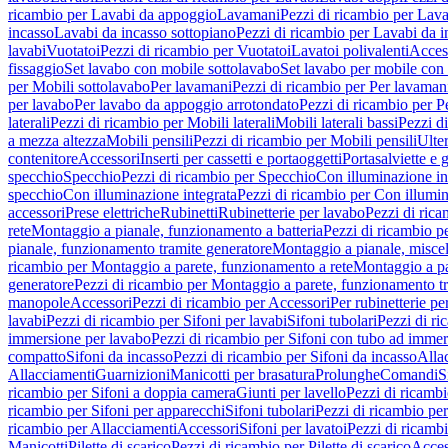
ricambio per Lavabi da appoggio
Lavamani
Pezzi di ricambio per Lav
incasso
Lavabi da incasso sottopiano
Pezzi di ricambio per Lavabi da i
lavabi
Vuotatoi
Pezzi di ricambio per Vuotatoi
Lavatoi polivalenti
Acces
fissaggio
Set lavabo con mobile sottolavabo
Set lavabo per mobile con
per Mobili sottolavabo
Per lavamani
Pezzi di ricambio per Per lavaman
per lavabo
Per lavabo da appoggio arrotondato
Pezzi di ricambio per P
laterali
Pezzi di ricambio per Mobili laterali
Mobili laterali bassi
Pezzi di
a mezza altezza
Mobili pensili
Pezzi di ricambio per Mobili pensili
Ulte
contenitore
Accessori
Inserti per cassetti e portaoggetti
Portasalviette e 
specchio
Specchio
Pezzi di ricambio per Specchio
Con illuminazione in
specchio
Con illuminazione integrata
Pezzi di ricambio per Con illumin
accessori
Prese elettriche
Rubinetti
Rubinetterie per lavabo
Pezzi di rica
rete
Montaggio a pianale, funzionamento a batteria
Pezzi di ricambio p
pianale, funzionamento tramite generatore
Montaggio a pianale, misc
ricambio per Montaggio a parete, funzionamento a rete
Montaggio a pa
generatore
Pezzi di ricambio per Montaggio a parete, funzionamento t
manopole
Accessori
Pezzi di ricambio per Accessori
Per rubinetterie pe
lavabi
Pezzi di ricambio per Sifoni per lavabi
Sifoni tubolari
Pezzi di ri
immersione per lavabo
Pezzi di ricambio per Sifoni con tubo ad immer
compatto
Sifoni da incasso
Pezzi di ricambio per Sifoni da incasso
Alla
Allacciamenti
Guarnizioni
Manicotti per brasatura
Prolunghe
Comandi
S
ricambio per Sifoni a doppia camera
Giunti per lavello
Pezzi di ricambi
ricambio per Sifoni per apparecchi
Sifoni tubolari
Pezzi di ricambio per
ricambio per Allacciamenti
Accessori
Sifoni per lavatoi
Pezzi di ricambi
Manicotti
Pilette di scarico
Pezzi di ricambio per Pilette di scarico
Acces