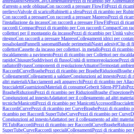
antiristagno
Sensori
Cavi
Alimentatori
Pezzi di ricambio per Alimentator
d'arresto a sede obliqua
Con raccordi a pressare FlowFit
Pezzi di ricam
prelievo
Valvole di scarico
Rubinetti a sfera
Pezzi di ricambio per Rubine
Con raccordi a pressare
Con raccordi a pressare Mapress
Pezzi di rica
l'installazione da incasso
Con raccordi a pressare FlowFit
Pezzi di rica
raccordi Compact
Pezzi di ricambio per Con raccordi Compact
Con rac
collettori per il montaggio da incasso
Pezzi di ricambio per Unità valvol
ritegno
Con raccordi a pressare Mapress
Collegamenti idrici per contat
posa
Isolanti
Pannelli sagomati
Bande perimetrali
Nastri adesivi
Clip di f
collettori
Cassette da incasso per collettori, in metallo
Pezzi di ricambio 
riscaldamento a pavimento
Pezzi di ricambio per Collettori per riscal
rapido
Chiusure
Suddivisori di flusso
Unità di termoregolazione
Pezzi d
radiatori
Bypass
Componenti di regolazione
Attuatori
Termostati ambien
Raccordi
Curve
Braghe
Pezzi di ricambio per Braghe
Riduzioni
Braghe 
Collegamenti
Collegamenti a saldare
Congiunzioni ad innesto
Pezzi di 
altri materiali
Allacciamenti agli apparecchi
Pezzi di ricambio per Allac
braccialetti
Guarnizioni
Materiali di consumo
Geberit Silent-PP
Tubi
Pez
Braghe
Riduzioni
Pezzi di ricambio per Riduzioni
Braghe d'ispezione
Pe
Congiunzioni ad innesto
Adattatori per il collegamento ad altri materia
tecniche
Manicotti
Pezzi di ricambio per Manicotti
Accessori
Braccialett
Raccordi
Curve
Pezzi di ricambio per Curve
Braghe
Pezzi di ricambio 
ricambio per Raccordi SuperTube
Curve
Pezzi di ricambio per Curve
D
Congiunzioni ad innesto
Adattatori per il collegamento ad altri materia
PE
Tubi
Raccordi
Pezzi di ricambio per Raccordi
Curve
Braghe
Riduzion
SuperTube
Curve
Raccordi speciali
Collegamenti
Pezzi di ricambio per