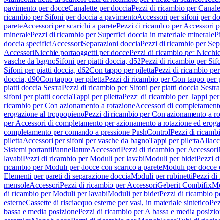
pavimento per docce
Canalette per doccia
Pezzi di ricambio per Canale
ricambio per Sifoni per doccia a pavimento
Accessori per sifoni per d
parete
Accessori per scarichi a parete
Pezzi di ricambio per Accessori pe
minerale
Pezzi di ricambio per Superfici doccia in materiale minerale
P
doccia specifici
Accessori
Separazioni doccia
Pezzi di ricambio per Sep
Accessori
Nicchie portaoggetti per docce
Pezzi di ricambio per Nicchie
vasche da bagno
Sifoni per piatti doccia, d52
Pezzi di ricambio per Sifo
Sifoni per piatti doccia, d62
Con tappo per piletta
Pezzi di ricambio per
doccia, d90
Con tappo per piletta
Pezzi di ricambio per Con tappo per p
piatti doccia Sestra
Pezzi di ricambio per Sifoni per piatti doccia Sestra
sifoni per piatti doccia
Tappi per piletta
Pezzi di ricambio per Tappi per 
ricambio per Con azionamento a rotazione
Accessori di completamento
erogazione al troppopieno
Pezzi di ricambio per Con azionamento a ro
per Accessori di completamento per azionamento a rotazione ed eroga
completamento per comando a pressione PushControl
Pezzi di ricamb
piletta
Accessori per sifoni per vasche da bagno
Tappi per piletta
Allacc
Sistemi portanti
Pannellature
Accessori
Pezzi di ricambio per Accessori
lavabi
Pezzi di ricambio per Moduli per lavabi
Moduli per bidet
Pezzi d
ricambio per Moduli per docce con scarico a parete
Moduli per docce 
Elementi per pareti di separazione doccia
Moduli per rubinetti
Pezzi di
mensole
Accessori
Pezzi di ricambio per Accessori
Geberit Combifix
Mo
di ricambio per Moduli per lavabi
Moduli per bidet
Pezzi di ricambio p
esterne
Cassette di risciacquo esterne per vasi, in materiale sintetico
Pez
bassa e media posizione
Pezzi di ricambio per A bassa e media posizi