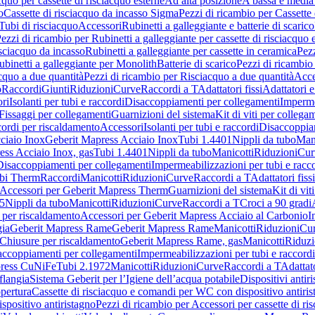
cquo per cassette di risciacquo esterne
Ad alta posizione
A bassa e media
o
Cassette di risciacquo da incasso Sigma
Pezzi di ricambio per Cassette
Tubi di risciacquo
Accessori
Rubinetti a galleggiante e batterie di scarico
ezzi di ricambio per Rubinetti a galleggiante per cassette di risciacquo 
isciacquo da incasso
Rubinetti a galleggiante per cassette in ceramica
Pezz
ubinetti a galleggiante per Monolith
Batterie di scarico
Pezzi di ricambio 
cquo a due quantità
Pezzi di ricambio per Risciacquo a due quantità
Acce
o
Raccordi
Giunti
Riduzioni
Curve
Raccordi a T
Adattatori fissi
Adattatori e
ri
Isolanti per tubi e raccordi
Disaccoppiamenti per collegamenti
Imperme
Fissaggi per collegamenti
Guarnizioni del sistema
Kit di viti per collega
ordi per riscaldamento
Accessori
Isolanti per tubi e raccordi
Disaccoppia
ciaio Inox
Geberit Mapress Acciaio Inox
Tubi 1.4401
Nippli da tubo
Mani
ess Acciaio Inox, gas
Tubi 1.4401
Nippli da tubo
Manicotti
Riduzioni
Cur
Disaccoppiamenti per collegamenti
Impermeabilizzazioni per tubi e racc
bi Therm
Raccordi
Manicotti
Riduzioni
Curve
Raccordi a T
Adattatori fissi
Accessori per Geberit Mapress Therm
Guarnizioni del sistema
Kit di vit
5
Nippli da tubo
Manicotti
Riduzioni
Curve
Raccordi a T
Croci a 90 gradi
 per riscaldamento
Accessori per Geberit Mapress Acciaio al Carbonio
I
gia
Geberit Mapress Rame
Geberit Mapress Rame
Manicotti
Riduzioni
Cu
Chiusure per riscaldamento
Geberit Mapress Rame, gas
Manicotti
Riduzi
accoppiamenti per collegamenti
Impermeabilizzazioni per tubi e raccordi
press CuNiFe
Tubi 2.1972
Manicotti
Riduzioni
Curve
Raccordi a T
Adattato
 flangia
Sistema Geberit per l’Igiene dell’acqua potabile
Dispositivi antir
pertura
Cassette di risciacquo e comandi per WC con dispositivo antiri
spositivo antiristagno
Pezzi di ricambio per Accessori per cassette di 