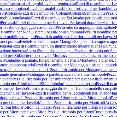
amani
Lavamani ad angolo
Lavabi a semincasso
Pezzi di ricambio per La
ncasso sottopiano
Lavabi a canale
Lavabi Comfort
Lavabi per bambini
La
sori
Colonne
Pezzi di ricambio per Colonne
Colonne
Semicolonne
Pezzi 
 mobile sottolavabo
Pezzi di ricambio per Set lavabo per mobile con mob
i
Per lavabi
Pezzi di ricambio per Per lavabi
Per lavabi doppi
Pezzi di ric
er lavabo da appoggio arrotondato
Per lavabo da appoggio rettangolare
P
 ricambio per Mobili laterali bassi
Mobili a colonna
Pezzi di ricambio pe
riori mobili per bagno
Pezzi di ricambio per Ulteriori mobili per bagno
Me
ganci portasalviette
Elementi luminosi
Maniglie
Set piedini
Lavagne magne
tegrata
Pezzi di ricambio per Con illuminazione integrata
Senza illumina
azione integrata
Senza illuminazione integrata
Pezzi di ricambio per Sen
mbio per Rubinetterie per lavabo
Montaggio a pianale, funzionamento a 
er Montaggio a pianale, funzionamento a batteria
Montaggio a pianale, 
elatore monocomando
Pezzi di ricambio per Montaggio a pianale, misc
rete, funzionamento a batteria
Pezzi di ricambio per Montaggio a parete
ramite generatore
Montaggio a parete, miscelatore a due manopole
Pezzi 
r lavabo
Pezzi di ricambio per Per rubinetterie per lavabo
Allacciamenti a
cambio per Sifoni tubolari
Sifoni tubolari, modello compatto
Pezzi di ric
sione per lavabo
Sifoni a passaggio diretto per lavabo, modello compatt
cciamenti per lavabo
Pezzi di ricambio per Allacciamenti per lavabo
Mani
ifoni per lavelli
Pezzi di ricambio per Sifoni per lavelli
Sifoni tubolari
Pez
o per Giunti per lavello
Manicotti
Pezzi di ricambio per Manicotti
Access
 Sifoni tubolari
Sifoni da incasso
Pezzi di ricambio per Sifoni da incasso
o per Sifoni per lavatoi
Sifoni
Pezzi di ricambio per Sifoni
Curve tecnich
sori
Pezzi di ricambio per Accessori
Docce e vasche da bagno
Docce
Sca