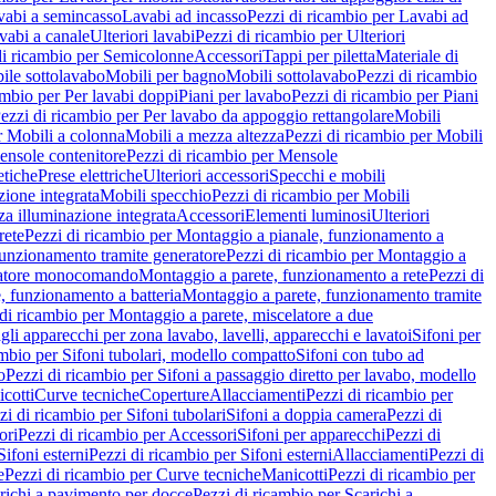
vabi a semincasso
Lavabi ad incasso
Pezzi di ricambio per Lavabi ad
vabi a canale
Ulteriori lavabi
Pezzi di ricambio per Ulteriori
di ricambio per Semicolonne
Accessori
Tappi per piletta
Materiale di
ile sottolavabo
Mobili per bagno
Mobili sottolavabo
Pezzi di ricambio
ambio per Per lavabi doppi
Piani per lavabo
Pezzi di ricambio per Piani
ezzi di ricambio per Per lavabo da appoggio rettangolare
Mobili
r Mobili a colonna
Mobili a mezza altezza
Pezzi di ricambio per Mobili
nsole contenitore
Pezzi di ricambio per Mensole
tiche
Prese elettriche
Ulteriori accessori
Specchi e mobili
zione integrata
Mobili specchio
Pezzi di ricambio per Mobili
za illuminazione integrata
Accessori
Elementi luminosi
Ulteriori
rete
Pezzi di ricambio per Montaggio a pianale, funzionamento a
funzionamento tramite generatore
Pezzi di ricambio per Montaggio a
elatore monocomando
Montaggio a parete, funzionamento a rete
Pezzi di
, funzionamento a batteria
Montaggio a parete, funzionamento tramite
di ricambio per Montaggio a parete, miscelatore a due
gli apparecchi per zona lavabo, lavelli, apparecchi e lavatoi
Sifoni per
ambio per Sifoni tubolari, modello compatto
Sifoni con tubo ad
o
Pezzi di ricambio per Sifoni a passaggio diretto per lavabo, modello
cotti
Curve tecniche
Coperture
Allacciamenti
Pezzi di ricambio per
zi di ricambio per Sifoni tubolari
Sifoni a doppia camera
Pezzi di
ori
Pezzi di ricambio per Accessori
Sifoni per apparecchi
Pezzi di
Sifoni esterni
Pezzi di ricambio per Sifoni esterni
Allacciamenti
Pezzi di
e
Pezzi di ricambio per Curve tecniche
Manicotti
Pezzi di ricambio per
richi a pavimento per docce
Pezzi di ricambio per Scarichi a