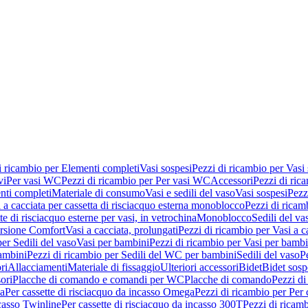
i ricambio per Elementi completi
Vasi sospesi
Pezzi di ricambio per Vasi
vi
Per vasi WC
Pezzi di ricambio per Per vasi WC
Accessori
Pezzi di ric
nti completi
Materiale di consumo
Vasi e sedili del vaso
Vasi sospesi
Pezz
 a cacciata per cassetta di risciacquo esterna monoblocco
Pezzi di ricamb
te di risciacquo esterne per vasi, in vetrochina
Monoblocco
Sedili del va
ersione Comfort
Vasi a cacciata, prolungati
Pezzi di ricambio per Vasi a c
er Sedili del vaso
Vasi per bambini
Pezzi di ricambio per Vasi per bambi
ambini
Pezzi di ricambio per Sedili del WC per bambini
Sedili del vaso
P
ri
Allacciamenti
Materiale di fissaggio
Ulteriori accessori
Bidet
Bidet sosp
ori
Placche di comando e comandi per WC
Placche di comando
Pezzi di
ma
Per cassette di risciacquo da incasso Omega
Pezzi di ricambio per Per
ncasso Twinline
Per cassette di risciacquo da incasso 300T
Pezzi di ricamb