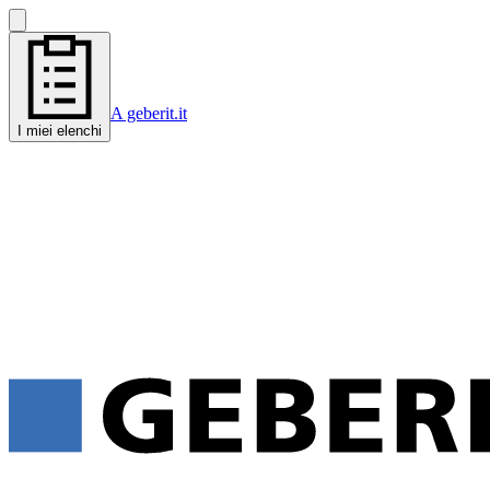
A geberit.it
I miei elenchi