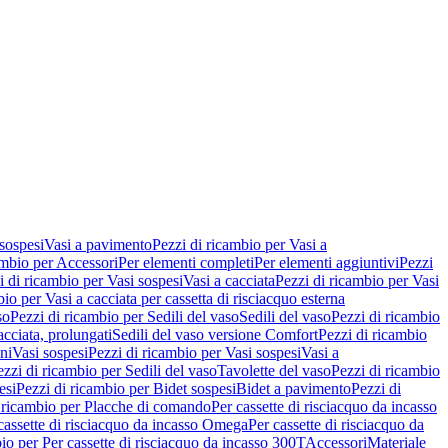
 sospesi
Vasi a pavimento
Pezzi di ricambio per Vasi a
ambio per Accessori
Per elementi completi
Per elementi aggiuntivi
Pezzi
i di ricambio per Vasi sospesi
Vasi a cacciata
Pezzi di ricambio per Vasi
io per Vasi a cacciata per cassetta di risciacquo esterna
so
Pezzi di ricambio per Sedili del vaso
Sedili del vaso
Pezzi di ricambio
acciata, prolungati
Sedili del vaso versione Comfort
Pezzi di ricambio
ni
Vasi sospesi
Pezzi di ricambio per Vasi sospesi
Vasi a
ezzi di ricambio per Sedili del vaso
Tavolette del vaso
Pezzi di ricambio
esi
Pezzi di ricambio per Bidet sospesi
Bidet a pavimento
Pezzi di
 ricambio per Placche di comando
Per cassette di risciacquo da incasso
 cassette di risciacquo da incasso Omega
Per cassette di risciacquo da
io per Per cassette di risciacquo da incasso 300T
Accessori
Materiale