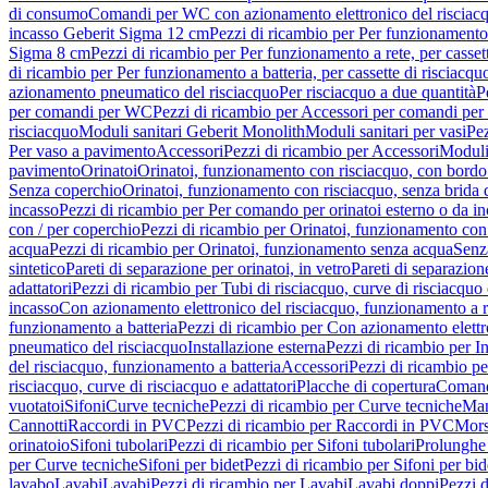
di consumo
Comandi per WC con azionamento elettronico del risciac
incasso Geberit Sigma 12 cm
Pezzi di ricambio per Per funzionamento 
Sigma 8 cm
Pezzi di ricambio per Per funzionamento a rete, per casse
di ricambio per Per funzionamento a batteria, per cassette di risciac
azionamento pneumatico del risciacquo
Per risciacquo a due quantità
P
per comandi per WC
Pezzi di ricambio per Accessori per comandi pe
risciacquo
Moduli sanitari Geberit Monolith
Moduli sanitari per vasi
Pez
Per vaso a pavimento
Accessori
Pezzi di ricambio per Accessori
Moduli 
pavimento
Orinatoi
Orinatoi, funzionamento con risciacquo, con bordo 
Senza coperchio
Orinatoi, funzionamento con risciacquo, senza brida d
incasso
Pezzi di ricambio per Per comando per orinatoi esterno o da i
con / per coperchio
Pezzi di ricambio per Orinatoi, funzionamento con 
acqua
Pezzi di ricambio per Orinatoi, funzionamento senza acqua
Senz
sintetico
Pareti di separazione per orinatoi, in vetro
Pareti di separazion
adattatori
Pezzi di ricambio per Tubi di risciacquo, curve di risciacquo 
incasso
Con azionamento elettronico del risciacquo, funzionamento a r
funzionamento a batteria
Pezzi di ricambio per Con azionamento elettr
pneumatico del risciacquo
Installazione esterna
Pezzi di ricambio per In
del risciacquo, funzionamento a batteria
Accessori
Pezzi di ricambio pe
risciacquo, curve di risciacquo e adattatori
Placche di copertura
Comand
vuotatoi
Sifoni
Curve tecniche
Pezzi di ricambio per Curve tecniche
Man
Cannotti
Raccordi in PVC
Pezzi di ricambio per Raccordi in PVC
Mors
orinatoio
Sifoni tubolari
Pezzi di ricambio per Sifoni tubolari
Prolunghe 
per Curve tecniche
Sifoni per bidet
Pezzi di ricambio per Sifoni per bid
lavabo
Lavabi
Lavabi
Pezzi di ricambio per Lavabi
Lavabi doppi
Pezzi 