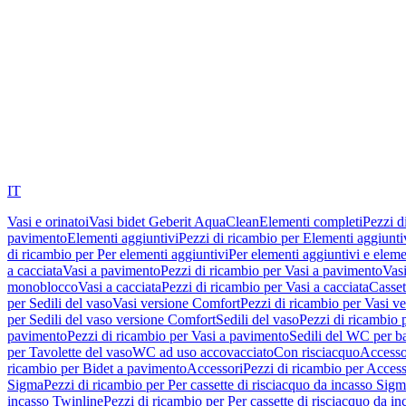
IT
Vasi e orinatoi
Vasi bidet Geberit AquaClean
Elementi completi
Pezzi d
pavimento
Elementi aggiuntivi
Pezzi di ricambio per Elementi aggiunti
di ricambio per Per elementi aggiuntivi
Per elementi aggiuntivi e eleme
a cacciata
Vasi a pavimento
Pezzi di ricambio per Vasi a pavimento
Vasi
monoblocco
Vasi a cacciata
Pezzi di ricambio per Vasi a cacciata
Casset
per Sedili del vaso
Vasi versione Comfort
Pezzi di ricambio per Vasi v
per Sedili del vaso versione Comfort
Sedili del vaso
Pezzi di ricambio p
pavimento
Pezzi di ricambio per Vasi a pavimento
Sedili del WC per b
per Tavolette del vaso
WC ad uso accovacciato
Con risciacquo
Accesso
ricambio per Bidet a pavimento
Accessori
Pezzi di ricambio per Access
Sigma
Pezzi di ricambio per Per cassette di risciacquo da incasso Sig
incasso Twinline
Pezzi di ricambio per Per cassette di risciacquo da i