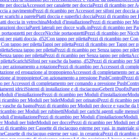
tte per doccia
Accessori per canalette per doccia
Pezzi di ricambio per Ac
occia a pavimento
Pezzi di ricambio per Accessori per sifoni per doccia 
r scarichi a parete
Piatti doccia e superfici doccia
Pezzi di ricambio per P
iatti doccia in vetrochina
Moduli d'installazione
Pezzi di ricambio per Mod
arazioni doccia
Pareti laterali per docce walk-in
Pezzi di ricambio per Par
 portaoggetti per docce
Nicchie portaoggetti
Pezzi di ricambio per Nicch
ni per piatti doccia, d52
Con tappo per piletta
Pezzi di ricambio per Con 
 Con tappo per piletta
Tappi per piletta
Pezzi di ricambio per Tappi per pi
iletta
Senza tappo per piletta
Pezzi di ricambio per Senza tappo per pilet
Senza tappo per piletta
Pezzi di ricambio per Senza tappo per piletta
Acce
piletta
Scarichi
Sifoni per vasche da bagno, d52
Pezzi di ricambio per Si
 per azionamento a rotazione
Pezzi di ricambio per Accessori di compl
tazione ed erogazione al troppopieno
Accessori di completamento per a
zione al troppopieno
Con azionamento a pressione PushControl
Pezzi d
io per Accessori di completamento per comando a pressione PushContr
iamenti idrici
Sistemi di installazione e di risciacquo
Geberit Duofix
Paret
Moduli d'installazione
Pezzi di ricambio per Moduli d'installazione
Modu
i ricambio per Moduli per bidet
Moduli per orinatoi
Pezzi di ricambio pe
e vasche da bagno
Pezzi di ricambio per Moduli per docce e vasche da
 ricambio per Moduli per rubinetti
Moduli per carichi agenti sulle mensol
duli d'installazione
Pezzi di ricambio per Moduli d'installazione
Moduli
er Moduli per bidet
Moduli per docce
Pezzi di ricambio per Moduli per 
zi di ricambio per Cassette di risciacquo esterne per vasi, in materiale si
one
Cassette di risciacquo esterne per vasi, in ceramica
Pezzi di ricambio p