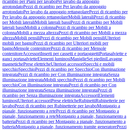
ricambio per Piani per lavabo
Per lavabo da appoggio
arrotondato
Pezzi di ricambio per Per lavabo da appoggio
arrotondato
Per lavabo da appoggio rettangolare
Pezzi di ricambio per
Per lavabo da appoggio rettangolare
Mobili laterali
Pezzi di ricambio
per Mobili laterali
Mobili laterali bassi
Pezzi di ricambio per Mobili
laterali bassi
Mobili a colonna
Pezzi di ricambio per Mobili a
colonna
Mobili a mezza altezza
Pezzi di ricambio per Mobili a mezza
altezza
Mobili pensili
Pezzi di ricambio per Mobili pensili
Ulteriori
mobili per bagno
Pezzi di ricambio per Ulteriori mobili per
bagno
Mensole contenitore
Pezzi di ricambio per Mensole
contenitore
Accessori
Inserti per cassetti e portaoggetti
Portasalviette e
ganci portasalviette
Elementi luminosi
Maniglie
Set piedini
Lavagne
magnetiche
Prese elettriche
Ulteriori accessori
Specchi e mobili
specchio
Specchio
Pezzi di ricambio per Specchio
Con illuminazione
integrata
Pezzi di ricambio per Con illuminazione integrata
Senza
illuminazione integrata
Mobili specchio
Pezzi di ricambio per Mobili
specchio
Con illuminazione integrata
Pezzi di ricambio per Con
illuminazione integrata
Senza illuminazione integrata
Pezzi di
ricambio per Senza illuminazione integrata
Accessori
Elementi
luminosi
Ulteriori accessori
Prese elettriche
Rubinetti
Rubinetterie per
lavabo
Pezzi di ricambio per Rubinetterie per lavabo
Montaggio a
pianale, funzionamento a rete
Pezzi di ricambio per Montaggio a
pianale, funzionamento a rete
Montaggio a pianale, funzionamento a
batteria
Pezzi di ricambio per Montaggio a pianale, funzionamento a
batteria
Montaggio a pianale, funzionamento tramite generatore
Pezzi