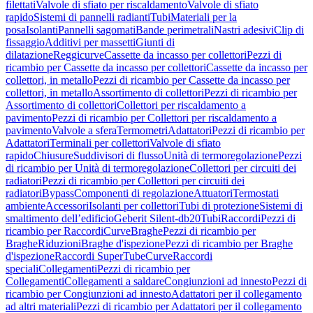
filettati
Valvole di sfiato per riscaldamento
Valvole di sfiato
rapido
Sistemi di pannelli radianti
Tubi
Materiali per la
posa
Isolanti
Pannelli sagomati
Bande perimetrali
Nastri adesivi
Clip di
fissaggio
Additivi per massetti
Giunti di
dilatazione
Reggicurve
Cassette da incasso per collettori
Pezzi di
ricambio per Cassette da incasso per collettori
Cassette da incasso per
collettori, in metallo
Pezzi di ricambio per Cassette da incasso per
collettori, in metallo
Assortimento di collettori
Pezzi di ricambio per
Assortimento di collettori
Collettori per riscaldamento a
pavimento
Pezzi di ricambio per Collettori per riscaldamento a
pavimento
Valvole a sfera
Termometri
Adattatori
Pezzi di ricambio per
Adattatori
Terminali per collettori
Valvole di sfiato
rapido
Chiusure
Suddivisori di flusso
Unità di termoregolazione
Pezzi
di ricambio per Unità di termoregolazione
Collettori per circuiti dei
radiatori
Pezzi di ricambio per Collettori per circuiti dei
radiatori
Bypass
Componenti di regolazione
Attuatori
Termostati
ambiente
Accessori
Isolanti per collettori
Tubi di protezione
Sistemi di
smaltimento dell’edificio
Geberit Silent-db20
Tubi
Raccordi
Pezzi di
ricambio per Raccordi
Curve
Braghe
Pezzi di ricambio per
Braghe
Riduzioni
Braghe d'ispezione
Pezzi di ricambio per Braghe
d'ispezione
Raccordi SuperTube
Curve
Raccordi
speciali
Collegamenti
Pezzi di ricambio per
Collegamenti
Collegamenti a saldare
Congiunzioni ad innesto
Pezzi di
ricambio per Congiunzioni ad innesto
Adattatori per il collegamento
ad altri materiali
Pezzi di ricambio per Adattatori per il collegamento