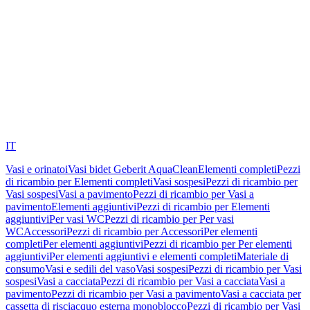
IT
Vasi e orinatoi
Vasi bidet Geberit AquaClean
Elementi completi
Pezzi
di ricambio per Elementi completi
Vasi sospesi
Pezzi di ricambio per
Vasi sospesi
Vasi a pavimento
Pezzi di ricambio per Vasi a
pavimento
Elementi aggiuntivi
Pezzi di ricambio per Elementi
aggiuntivi
Per vasi WC
Pezzi di ricambio per Per vasi
WC
Accessori
Pezzi di ricambio per Accessori
Per elementi
completi
Per elementi aggiuntivi
Pezzi di ricambio per Per elementi
aggiuntivi
Per elementi aggiuntivi e elementi completi
Materiale di
consumo
Vasi e sedili del vaso
Vasi sospesi
Pezzi di ricambio per Vasi
sospesi
Vasi a cacciata
Pezzi di ricambio per Vasi a cacciata
Vasi a
pavimento
Pezzi di ricambio per Vasi a pavimento
Vasi a cacciata per
cassetta di risciacquo esterna monoblocco
Pezzi di ricambio per Vasi