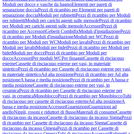
Moduli per docce e vasche da bagno
Elementi per pareti di
separazione doccia
Pezzi di ricambio per Elementi per pareti di
separazione doccia
Moduli per rubinetti
Pezzi di ricambio per Moduli
per rubinetti
Moduli per carichi agenti sulle mensole
Pezzi di ricambio
per Moduli per carichi agenti sulle mensole
Accessori
Pezzi di
ricambio per Accessori
Geberit Combifix
Moduli d'installazione
Pezzi
di ricambio per Moduli d'installazione
Moduli per WC
Pezzi di
ricambio per Moduli per WC
Moduli per lavabi
Pezzi di ricambio per
Moduli per lavabi
Moduli per bidet
Pezzi di ricambio per Moduli per
bidet
Moduli per docce
Pezzi di ricambio per Moduli per
docce
Accessori
Per moduli WC
Per fissaggi
Cassette di risciacquo
esterne
Cassette di risciacquo esterne per vasi, in materiale
sintetico
Pezzi di ricambio per Cassette di risciacquo esterne per vasi,
in materiale sintetico
Ad alta posizione
Pezzi di ricambio per Ad alta
posizione
A bassa e media posizione
Pezzi di ricambio per A bassa e
media posizione
Cassette di risciacquo esterne per vasi, in
ceramica
Pezzi di ricambio per Cassette di risciacquo esterne per
vasi, in ceramica
Monoblocco
Pezzi di ricambio per Monoblocco
Tubi
di risciacquo per cassette di risciacquo esterne
Ad alta posizione
A
bassa e media posizione
Accessori
Guarnizioni
Guarnizioni ad
anello
Nippli, rosoni e riduttori di flusso
Materiali di consumo
Cassette
di risciacquo da incasso
Cassette di risciacquo da incasso Sigma
Pezzi
di ricambio per Cassette di risciacquo da incasso Sigma
Cassette di
risciacquo da incasso Omega
Pezzi di ricambio per Cassette di
risciacquo da incasso Omega
Tubi di risciacquo
Accessori
Rubinetti a