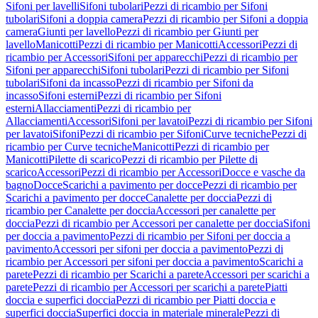
Sifoni per lavelli
Sifoni tubolari
Pezzi di ricambio per Sifoni
tubolari
Sifoni a doppia camera
Pezzi di ricambio per Sifoni a doppia
camera
Giunti per lavello
Pezzi di ricambio per Giunti per
lavello
Manicotti
Pezzi di ricambio per Manicotti
Accessori
Pezzi di
ricambio per Accessori
Sifoni per apparecchi
Pezzi di ricambio per
Sifoni per apparecchi
Sifoni tubolari
Pezzi di ricambio per Sifoni
tubolari
Sifoni da incasso
Pezzi di ricambio per Sifoni da
incasso
Sifoni esterni
Pezzi di ricambio per Sifoni
esterni
Allacciamenti
Pezzi di ricambio per
Allacciamenti
Accessori
Sifoni per lavatoi
Pezzi di ricambio per Sifoni
per lavatoi
Sifoni
Pezzi di ricambio per Sifoni
Curve tecniche
Pezzi di
ricambio per Curve tecniche
Manicotti
Pezzi di ricambio per
Manicotti
Pilette di scarico
Pezzi di ricambio per Pilette di
scarico
Accessori
Pezzi di ricambio per Accessori
Docce e vasche da
bagno
Docce
Scarichi a pavimento per docce
Pezzi di ricambio per
Scarichi a pavimento per docce
Canalette per doccia
Pezzi di
ricambio per Canalette per doccia
Accessori per canalette per
doccia
Pezzi di ricambio per Accessori per canalette per doccia
Sifoni
per doccia a pavimento
Pezzi di ricambio per Sifoni per doccia a
pavimento
Accessori per sifoni per doccia a pavimento
Pezzi di
ricambio per Accessori per sifoni per doccia a pavimento
Scarichi a
parete
Pezzi di ricambio per Scarichi a parete
Accessori per scarichi a
parete
Pezzi di ricambio per Accessori per scarichi a parete
Piatti
doccia e superfici doccia
Pezzi di ricambio per Piatti doccia e
superfici doccia
Superfici doccia in materiale minerale
Pezzi di