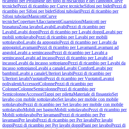
ricambio per Prolunghe del tubo di risciacquo e del cannotto
Curve
tecniche
Pezzi di ricambio per Curve tecniche
Sifoni per bidet
Pezzi di
ricambio per Sifoni per bidet
Sifoni tubolari
Pezzi di ricambio per
Sifoni tubolari
Manicotti
Curve
tecniche
Coperture
Allacciamenti
Guarnizioni
Manicotti per
brasatura
Zona lavabo
Lavabi
Lavabi
Pezzi di ricambio per
Lavabi
Lavabi doppi
Pezzi di ricambio per Lavabi doppi
Lavabi per
mobili sottolavabo
Pezzi di ricambio per Lavabi per mobili
sottolavabo
Lavabi da appoggio
Pezzi di ricambio per Lavabi da
appoggio
Lavamani
Pezzi di ricambio per Lavamani
Lavamani ad
angolo
Lavabi a semincasso
Pezzi di ricambio per Lavabi a
semincasso
Lavabi ad incasso
Pezzi di ricambio per Lavabi ad
incasso
Lavabi da incasso sottopiano
Pezzi di ricambio per Lavabi da
incasso sottopiano
Lavabi a canale
Lavabi Comfort
Lavabi per
bambini
Lavabi a canale
Ulteriori lavabi
Pezzi di ricambio per
Ulteriori lavabi
Vuotatoi
Pezzi di ricambio per Vuotatoi
Lavatoi
polivalenti
Accessori
Colonne
Pezzi di ricambio per
Colonne
Colonne
Semicolonne
Pezzi di ricambio per
Semicolonne
Accessori
Tappi per piletta
Materiale di fissaggio
Set
lavabo con mobile sottolavabo
Set lavabo per mobile con mobile
sottolavabo
Pezzi di ricambio per Set lavabo per mobile con mobile
sottolavabo
Mobili per bagno
Mobili sottolavabo
Pezzi di ricambio per
Mobili sottolavabo
Per lavamani
Pezzi di ricambio per Per
lavamani
Per lavabi
Pezzi di ricambio per Per lavabi
Per lavabi
doppi
Pezzi di ricambio per Per lavabi doppi
Piani per lavabo
Pezzi di