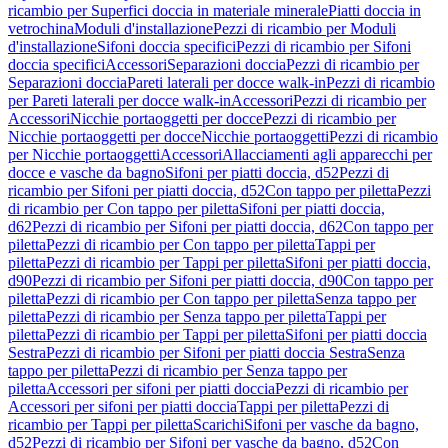
ricambio per Superfici doccia in materiale minerale
Piatti doccia in
vetrochina
Moduli d'installazione
Pezzi di ricambio per Moduli
d'installazione
Sifoni doccia specifici
Pezzi di ricambio per Sifoni
doccia specifici
Accessori
Separazioni doccia
Pezzi di ricambio per
Separazioni doccia
Pareti laterali per docce walk-in
Pezzi di ricambio
per Pareti laterali per docce walk-in
Accessori
Pezzi di ricambio per
Accessori
Nicchie portaoggetti per docce
Pezzi di ricambio per
Nicchie portaoggetti per docce
Nicchie portaoggetti
Pezzi di ricambio
per Nicchie portaoggetti
Accessori
Allacciamenti agli apparecchi per
docce e vasche da bagno
Sifoni per piatti doccia, d52
Pezzi di
ricambio per Sifoni per piatti doccia, d52
Con tappo per piletta
Pezzi
di ricambio per Con tappo per piletta
Sifoni per piatti doccia,
d62
Pezzi di ricambio per Sifoni per piatti doccia, d62
Con tappo per
piletta
Pezzi di ricambio per Con tappo per piletta
Tappi per
piletta
Pezzi di ricambio per Tappi per piletta
Sifoni per piatti doccia,
d90
Pezzi di ricambio per Sifoni per piatti doccia, d90
Con tappo per
piletta
Pezzi di ricambio per Con tappo per piletta
Senza tappo per
piletta
Pezzi di ricambio per Senza tappo per piletta
Tappi per
piletta
Pezzi di ricambio per Tappi per piletta
Sifoni per piatti doccia
Sestra
Pezzi di ricambio per Sifoni per piatti doccia Sestra
Senza
tappo per piletta
Pezzi di ricambio per Senza tappo per
piletta
Accessori per sifoni per piatti doccia
Pezzi di ricambio per
Accessori per sifoni per piatti doccia
Tappi per piletta
Pezzi di
ricambio per Tappi per piletta
Scarichi
Sifoni per vasche da bagno,
d52
Pezzi di ricambio per Sifoni per vasche da bagno, d52
Con