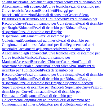
ad altri materiali
Allacciamenti agli apparecchi
Pezzi di ricambio per
Allacciamenti agli apparecchi
Curve tecniche
Pezzi di ricambio per
Curve tecniche
Accessori
Braccialetti
Fissaggi per
braccialetti
Guarnizioni
Materiali di consumo
Geberit Silent-
PP
Tubi
Pezzi di ricambio per Tubi
Raccordi
Pezzi di ricambio per
Raccordi
Curve
Pezzi di ricambio per Curve
Braghe
Pezzi di ricambio
per Braghe
Riduzioni
Pezzi di ricambio per Riduzioni
Braghe
d'ispezione
Pezzi di ricambio per Braghe
d'ispezione
Collegamenti
Pezzi di ricambio per
Collegamenti
Congiunzioni ad innesto
Pezzi di ricambio per
Congiunzioni ad innesto
Adattatori per il collegamento ad altri
materiali
Allacciamenti agli apparecchi
Pezzi di ricambio per
Allacciamenti agli apparecchi
Curve tecniche
Pezzi di ricambio per
Curve tecniche
Manicotti
Pezzi di ricambio per
Manicotti
Accessori
Braccialetti
Chiusure
Guarnizioni
Tappi di
protezione
Materiali di consumo
Geberit Silent-Pro
Tubi
Pezzi di
ricambio per Tubi
Raccordi
Pezzi di ricambio per
Raccordi
Curve
Pezzi di ricambio per Curve
Braghe
Pezzi di ricambio
per Braghe
Riduzioni
Pezzi di ricambio per Riduzioni
Braghe
d'ispezione
Pezzi di ricambio per Braghe d'ispezione
Raccordi
SuperTube
Pezzi di ricambio per Raccordi SuperTube
Curve
Pezzi di
ricambio per Curve
Diramazioni
Pezzi di ricambio per
Diramazioni
Collegamenti
Pezzi di ricambio per
Collegamenti
Congiunzioni ad innesto
Pezzi di ricambio per
Congiunzioni ad innesto
Adattatori per il collegamento ad altri