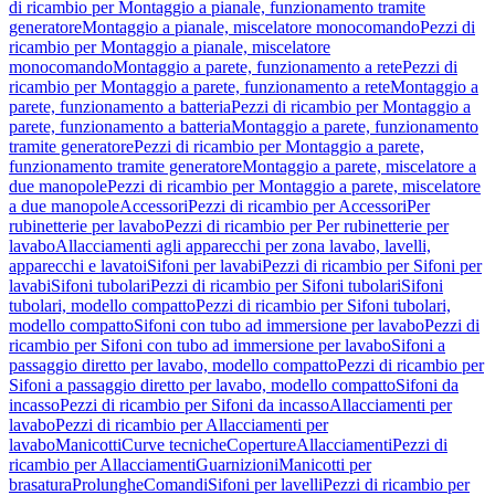
di ricambio per Montaggio a pianale, funzionamento tramite
generatore
Montaggio a pianale, miscelatore monocomando
Pezzi di
ricambio per Montaggio a pianale, miscelatore
monocomando
Montaggio a parete, funzionamento a rete
Pezzi di
ricambio per Montaggio a parete, funzionamento a rete
Montaggio a
parete, funzionamento a batteria
Pezzi di ricambio per Montaggio a
parete, funzionamento a batteria
Montaggio a parete, funzionamento
tramite generatore
Pezzi di ricambio per Montaggio a parete,
funzionamento tramite generatore
Montaggio a parete, miscelatore a
due manopole
Pezzi di ricambio per Montaggio a parete, miscelatore
a due manopole
Accessori
Pezzi di ricambio per Accessori
Per
rubinetterie per lavabo
Pezzi di ricambio per Per rubinetterie per
lavabo
Allacciamenti agli apparecchi per zona lavabo, lavelli,
apparecchi e lavatoi
Sifoni per lavabi
Pezzi di ricambio per Sifoni per
lavabi
Sifoni tubolari
Pezzi di ricambio per Sifoni tubolari
Sifoni
tubolari, modello compatto
Pezzi di ricambio per Sifoni tubolari,
modello compatto
Sifoni con tubo ad immersione per lavabo
Pezzi di
ricambio per Sifoni con tubo ad immersione per lavabo
Sifoni a
passaggio diretto per lavabo, modello compatto
Pezzi di ricambio per
Sifoni a passaggio diretto per lavabo, modello compatto
Sifoni da
incasso
Pezzi di ricambio per Sifoni da incasso
Allacciamenti per
lavabo
Pezzi di ricambio per Allacciamenti per
lavabo
Manicotti
Curve tecniche
Coperture
Allacciamenti
Pezzi di
ricambio per Allacciamenti
Guarnizioni
Manicotti per
brasatura
Prolunghe
Comandi
Sifoni per lavelli
Pezzi di ricambio per