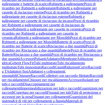
galleggiante e batterie di scarico
Rubinetti a galleggiante
Pezzi di
ricambio per Rubinetti a galleggiante
Rubinetti a galleggiante per
cassette di risciacquo esterne
Pezzi di ricambio per Rubinetti a
galleggiante per cassette di risciacquo esterne
Rubinetti a
galleggiante per cassette di risciacquo da incasso
Pezzi di ricambio
per Rubinetti a galleggiante per cassette di risciacquo da
incasso
Rubinetti a galleggiante per cassette in ceramica
Pezzi di
ricambio per Rubinetti a galleggiante per cassette in
ceramica
Rubinetti a galleggiante per Monolith
Pezzi di ricambio per
Rubinetti a galleggiante per Monolith
Batterie di scarico
Pezzi di
ricambio per Batterie di scarico
Risciacquo a due quantità
Pezzi di
ricambio per Risciacquo a due quantità
Batterie
Pezzi di ricambio per
Batterie
Risciacquo a due quantità
Pezzi di ricambio per Risciacquo a
due quantità
Accessori
Pulsanti
Adattatori
Membrane
Adduzione
idrica
Geberit FlowFit
Tubi multistrato
Tubi riscaldamento
multistrato
Tubi monostrato
Raccordi
Giunti
Riduzioni
Curve
Raccordi
a T
Adattatori fissi
Adattatori e collegamenti,
smontabili
Chiusure
Raccordi
Collettori con raccordo filettato
Raccordi
per riscaldamento
Chiusure per riscaldamento
Accessori
Isolanti per
tubi e raccordi
Disaccoppiamenti per
collegamenti
Impermeabilizzazioni per tubi e raccordi
Guarnizioni per
raccordi
Copertura per raccordi
Fissaggi per tubi
Tubi di protezione e
accessori per la posa
Fissaggi per collegamenti
Guarnizioni del
sistema
Kit di viti per collegamenti a flangia
Materiali di