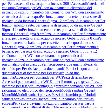
per Per cassette di risciacquo da incasso 300T
Accessori
Materiale di
consumo
Comandi per WC con azionamento elettronico del
risciacquo
Pezzi di ricambio per Comandi per WC con azionamento
elettronico del risciacquo
Per funzionamento a rete, per cassette di
risciacquo da incasso Geberit Sigma 12 cm
Pezzi di ricambio per Per
funzionamento a rete, per cassette di risciacquo da incasso Geberit
Sigma 12 cm
Per funzionamento a rete, per cassette di risciacquo da
incasso Geberit Sigma 8 cm
Pezzi di ricambio per Per funzionamento
a rete, per cassette di risciacquo da incasso Geberit Sigma 8 cm
Per
funzionamento a batteria, per cassette di risciacquo da incasso
Geberit Sigma 12 cm
Pezzi di ricambio per Per funzionamento a
batteria, per cassette di risciacquo da incasso Geberit Sigma 12
cm
Comandi per WC con azionamento pneumatico del
risciacquo
Pezzi di ricambio per Comandi per WC con azionamento
pneumatico del risciacquo
Per risciacquo a due quantità
Pezzi di
ricambio per Per risciacquo a due quantità
Per risciacquo ad una
quantità
Pezzi di ricambio per Per risciacquo ad una
quantità
Accessori per comandi per WC
Pezzi di ricambio per
Accessori per comandi per WC
Kit per il montaggio grezzo
Pezzi di
ricambio per Kit per il montaggio grezzo
Per comandi per WC con
azionamento elettronico del risciacquo
Moduli sanitari Geberit
Monolith
Moduli sanitari per vasi
Pezzi di ricambio per Moduli
sanitari per vasi
Per vasi sospesi
Pezzi di ricambio per Per vasi
sospesi
Per vaso a pavimento
Pezzi di ricambio per Per vaso a
pavimento
Accessori
Pezzi di ricambio per Accessori
Moduli sanitari