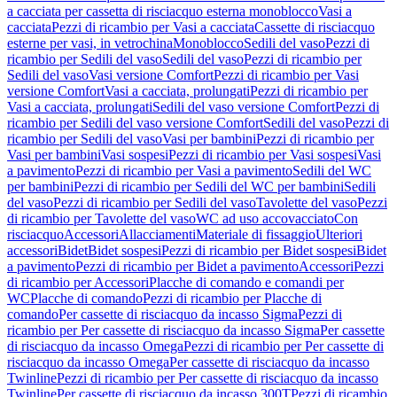
a cacciata per cassetta di risciacquo esterna monoblocco
Vasi a
cacciata
Pezzi di ricambio per Vasi a cacciata
Cassette di risciacquo
esterne per vasi, in vetrochina
Monoblocco
Sedili del vaso
Pezzi di
ricambio per Sedili del vaso
Sedili del vaso
Pezzi di ricambio per
Sedili del vaso
Vasi versione Comfort
Pezzi di ricambio per Vasi
versione Comfort
Vasi a cacciata, prolungati
Pezzi di ricambio per
Vasi a cacciata, prolungati
Sedili del vaso versione Comfort
Pezzi di
ricambio per Sedili del vaso versione Comfort
Sedili del vaso
Pezzi di
ricambio per Sedili del vaso
Vasi per bambini
Pezzi di ricambio per
Vasi per bambini
Vasi sospesi
Pezzi di ricambio per Vasi sospesi
Vasi
a pavimento
Pezzi di ricambio per Vasi a pavimento
Sedili del WC
per bambini
Pezzi di ricambio per Sedili del WC per bambini
Sedili
del vaso
Pezzi di ricambio per Sedili del vaso
Tavolette del vaso
Pezzi
di ricambio per Tavolette del vaso
WC ad uso accovacciato
Con
risciacquo
Accessori
Allacciamenti
Materiale di fissaggio
Ulteriori
accessori
Bidet
Bidet sospesi
Pezzi di ricambio per Bidet sospesi
Bidet
a pavimento
Pezzi di ricambio per Bidet a pavimento
Accessori
Pezzi
di ricambio per Accessori
Placche di comando e comandi per
WC
Placche di comando
Pezzi di ricambio per Placche di
comando
Per cassette di risciacquo da incasso Sigma
Pezzi di
ricambio per Per cassette di risciacquo da incasso Sigma
Per cassette
di risciacquo da incasso Omega
Pezzi di ricambio per Per cassette di
risciacquo da incasso Omega
Per cassette di risciacquo da incasso
Twinline
Pezzi di ricambio per Per cassette di risciacquo da incasso
Twinline
Per cassette di risciacquo da incasso 300T
Pezzi di ricambio