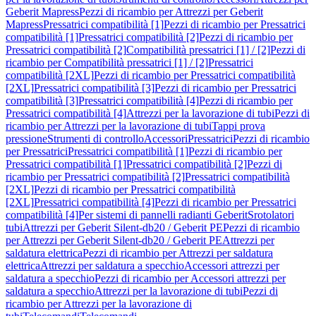
Geberit Mapress
Pezzi di ricambio per Attrezzi per Geberit
Mapress
Pressatrici compatibilità [1]
Pezzi di ricambio per Pressatrici
compatibilità [1]
Pressatrici compatibilità [2]
Pezzi di ricambio per
Pressatrici compatibilità [2]
Compatibilità pressatrici [1] / [2]
Pezzi di
ricambio per Compatibilità pressatrici [1] / [2]
Pressatrici
compatibilità [2XL]
Pezzi di ricambio per Pressatrici compatibilità
[2XL]
Pressatrici compatibilità [3]
Pezzi di ricambio per Pressatrici
compatibilità [3]
Pressatrici compatibilità [4]
Pezzi di ricambio per
Pressatrici compatibilità [4]
Attrezzi per la lavorazione di tubi
Pezzi di
ricambio per Attrezzi per la lavorazione di tubi
Tappi prova
pressione
Strumenti di controllo
Accessori
Pressatrici
Pezzi di ricambio
per Pressatrici
Pressatrici compatibilità [1]
Pezzi di ricambio per
Pressatrici compatibilità [1]
Pressatrici compatibilità [2]
Pezzi di
ricambio per Pressatrici compatibilità [2]
Pressatrici compatibilità
[2XL]
Pezzi di ricambio per Pressatrici compatibilità
[2XL]
Pressatrici compatibilità [4]
Pezzi di ricambio per Pressatrici
compatibilità [4]
Per sistemi di pannelli radianti Geberit
Srotolatori
tubi
Attrezzi per Geberit Silent-db20 / Geberit PE
Pezzi di ricambio
per Attrezzi per Geberit Silent-db20 / Geberit PE
Attrezzi per
saldatura elettrica
Pezzi di ricambio per Attrezzi per saldatura
elettrica
Attrezzi per saldatura a specchio
Accessori attrezzi per
saldatura a specchio
Pezzi di ricambio per Accessori attrezzi per
saldatura a specchio
Attrezzi per la lavorazione di tubi
Pezzi di
ricambio per Attrezzi per la lavorazione di