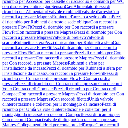
ricambio per Accessori per cassette di risciacquo e comandi per WC
con dispositivo antiristagno
Sensori
Cavi
Alimentatori
Pezzi di
ricambio per Alimentatori
Valvole e rubinetti
Valvole d'arresto
Con
raccordi a pressare Mapress
Rubinetti d'arresto a sede obliqua
Pezzi
di ricambio per Rubinetti d'arresto a sede obliqua
Con raccordi a
pressare FlowFit
Pezzi di ricambio per Con raccordi a pressare
FlowFit
Con raccordi a pressare Mapress
Pezzi di ricambio per Con
raccordi a pressare Mapress
Valvole di prelievo
Valvole di
scarico
Rubinetti a sfera
Pezzi di ricambio per Rubinetti a sfera
Con
raccordi a pressare FlowFit
Pezzi di ricambio per Con raccordi a
pressare FlowFit
Con raccordi a pressare
Pezzi di ricambio per Con
raccordi a pressare
Con raccordi a pressare Mapress
Pezzi di ricambio
per Con raccordi a pressare Mapress
Rubinetti a sfera per
l'installazione da incasso
Pezzi di ricambio per Rubinetti a sfera per
l'installazione da incasso
Con raccordi a pressare FlowFit
Pezzi di
ricambio per Con raccordi a pressare FlowFit
Con raccordi a
pressare
Pezzi di ricambio per Con raccordi a pressare
Con raccordi
Volex
Con raccordi Compact
Pezzi di ricambio per Con raccordi
Compact
Con raccordi a pressare Mapress
Pezzi di ricambio per Con
raccordi a pressare Mapress
Con raccordi filettati
Unità valvole
d'intercettazione e collettori per il montaggio da incasso
Pezzi di
ricambio per Unità valvole d'intercettazione e collettori per il
montaggio da incasso
Con raccordi Compact
Pezzi di ricambio per
Con raccordi Compact
Valvole di ritegno
Con raccordi a pressare
Mapress
Collegamenti idrici per contatore dell'acqua
Con raccordi