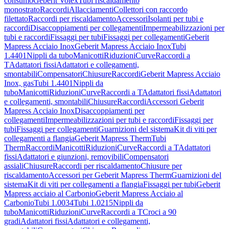
consumo
Geberit Volex
Tubi riscaldamento
monostrato
Raccordi
Allacciamenti
Collettori con raccordo
filettato
Raccordi per riscaldamento
Accessori
Isolanti per tubi e
raccordi
Disaccoppiamenti per collegamenti
Impermeabilizzazioni per
tubi e raccordi
Fissaggi per tubi
Fissaggi per collegamenti
Geberit
Mapress Acciaio Inox
Geberit Mapress Acciaio Inox
Tubi
1.4401
Nippli da tubo
Manicotti
Riduzioni
Curve
Raccordi a
T
Adattatori fissi
Adattatori e collegamenti,
smontabili
Compensatori
Chiusure
Raccordi
Geberit Mapress Acciaio
Inox, gas
Tubi 1.4401
Nippli da
tubo
Manicotti
Riduzioni
Curve
Raccordi a T
Adattatori fissi
Adattatori
e collegamenti, smontabili
Chiusure
Raccordi
Accessori Geberit
Mapress Acciaio Inox
Disaccoppiamenti per
collegamenti
Impermeabilizzazioni per tubi e raccordi
Fissaggi per
tubi
Fissaggi per collegamenti
Guarnizioni del sistema
Kit di viti per
collegamenti a flangia
Geberit Mapress Therm
Tubi
Therm
Raccordi
Manicotti
Riduzioni
Curve
Raccordi a T
Adattatori
fissi
Adattatori e giunzioni, removibili
Compensatori
assiali
Chiusure
Raccordi per riscaldamento
Chiusure per
riscaldamento
Accessori per Geberit Mapress Therm
Guarnizioni del
sistema
Kit di viti per collegamenti a flangia
Fissaggi per tubi
Geberit
Mapress acciaio al Carbonio
Geberit Mapress Acciaio al
Carbonio
Tubi 1.0034
Tubi 1.0215
Nippli da
tubo
Manicotti
Riduzioni
Curve
Raccordi a T
Croci a 90
gradi
Adattatori fissi
Adattatori e collegamenti,