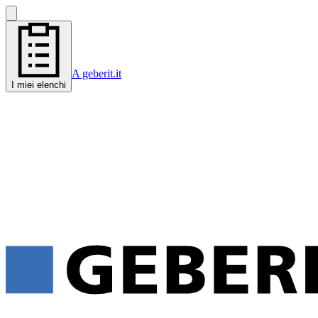
A geberit.it
I miei elenchi