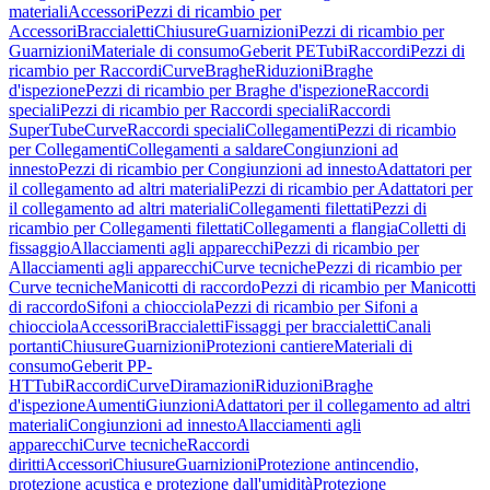
materiali
Accessori
Pezzi di ricambio per
Accessori
Braccialetti
Chiusure
Guarnizioni
Pezzi di ricambio per
Guarnizioni
Materiale di consumo
Geberit PE
Tubi
Raccordi
Pezzi di
ricambio per Raccordi
Curve
Braghe
Riduzioni
Braghe
d'ispezione
Pezzi di ricambio per Braghe d'ispezione
Raccordi
speciali
Pezzi di ricambio per Raccordi speciali
Raccordi
SuperTube
Curve
Raccordi speciali
Collegamenti
Pezzi di ricambio
per Collegamenti
Collegamenti a saldare
Congiunzioni ad
innesto
Pezzi di ricambio per Congiunzioni ad innesto
Adattatori per
il collegamento ad altri materiali
Pezzi di ricambio per Adattatori per
il collegamento ad altri materiali
Collegamenti filettati
Pezzi di
ricambio per Collegamenti filettati
Collegamenti a flangia
Colletti di
fissaggio
Allacciamenti agli apparecchi
Pezzi di ricambio per
Allacciamenti agli apparecchi
Curve tecniche
Pezzi di ricambio per
Curve tecniche
Manicotti di raccordo
Pezzi di ricambio per Manicotti
di raccordo
Sifoni a chiocciola
Pezzi di ricambio per Sifoni a
chiocciola
Accessori
Braccialetti
Fissaggi per braccialetti
Canali
portanti
Chiusure
Guarnizioni
Protezioni cantiere
Materiali di
consumo
Geberit PP-
HT
Tubi
Raccordi
Curve
Diramazioni
Riduzioni
Braghe
d'ispezione
Aumenti
Giunzioni
Adattatori per il collegamento ad altri
materiali
Congiunzioni ad innesto
Allacciamenti agli
apparecchi
Curve tecniche
Raccordi
diritti
Accessori
Chiusure
Guarnizioni
Protezione antincendio,
protezione acustica e protezione dall'umidità
Protezione