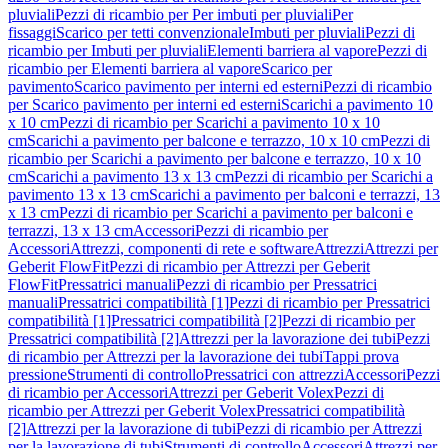
pluviali
Pezzi di ricambio per Per imbuti per pluviali
Per
fissaggi
Scarico per tetti convenzionale
Imbuti per pluviali
Pezzi di
ricambio per Imbuti per pluviali
Elementi barriera al vapore
Pezzi di
ricambio per Elementi barriera al vapore
Scarico per
pavimento
Scarico pavimento per interni ed esterni
Pezzi di ricambio
per Scarico pavimento per interni ed esterni
Scarichi a pavimento 10
x 10 cm
Pezzi di ricambio per Scarichi a pavimento 10 x 10
cm
Scarichi a pavimento per balcone e terrazzo, 10 x 10 cm
Pezzi di
ricambio per Scarichi a pavimento per balcone e terrazzo, 10 x 10
cm
Scarichi a pavimento 13 x 13 cm
Pezzi di ricambio per Scarichi a
pavimento 13 x 13 cm
Scarichi a pavimento per balconi e terrazzi, 13
x 13 cm
Pezzi di ricambio per Scarichi a pavimento per balconi e
terrazzi, 13 x 13 cm
Accessori
Pezzi di ricambio per
Accessori
Attrezzi, componenti di rete e software
Attrezzi
Attrezzi per
Geberit FlowFit
Pezzi di ricambio per Attrezzi per Geberit
FlowFit
Pressatrici manuali
Pezzi di ricambio per Pressatrici
manuali
Pressatrici compatibilità [1]
Pezzi di ricambio per Pressatrici
compatibilità [1]
Pressatrici compatibilità [2]
Pezzi di ricambio per
Pressatrici compatibilità [2]
Attrezzi per la lavorazione dei tubi
Pezzi
di ricambio per Attrezzi per la lavorazione dei tubi
Tappi prova
pressione
Strumenti di controllo
Pressatrici con attrezzi
Accessori
Pezzi
di ricambio per Accessori
Attrezzi per Geberit Volex
Pezzi di
ricambio per Attrezzi per Geberit Volex
Pressatrici compatibilità
[2]
Attrezzi per la lavorazione di tubi
Pezzi di ricambio per Attrezzi
per la lavorazione di tubi
Strumenti di controllo
Accessori
Attrezzi per