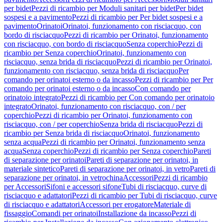
per bidet
Pezzi di ricambio per Moduli sanitari per bidet
Per bidet
sospesi e a pavimento
Pezzi di ricambio per Per bidet sospesi e a
pavimento
Orinatoi
Orinatoi, funzionamento con risciacquo, con
bordo di risciacquo
Pezzi di ricambio per Orinatoi, funzionamento
con risciacquo, con bordo di risciacquo
Senza coperchio
Pezzi di
ricambio per Senza coperchio
Orinatoi, funzionamento con
risciacquo, senza brida di risciacquo
Pezzi di ricambio per Orinatoi,
funzionamento con risciacquo, senza brida di risciacquo
Per
comando per orinatoi esterno o da incasso
Pezzi di ricambio per Per
comando per orinatoi esterno o da incasso
Con comando per
orinatoio integrato
Pezzi di ricambio per Con comando per orinatoio
integrato
Orinatoi, funzionamento con risciacquo, con / per
coperchio
Pezzi di ricambio per Orinatoi, funzionamento con
risciacquo, con / per coperchio
Senza brida di risciacquo
Pezzi di
ricambio per Senza brida di risciacquo
Orinatoi, funzionamento
senza acqua
Pezzi di ricambio per Orinatoi, funzionamento senza
acqua
Senza coperchio
Pezzi di ricambio per Senza coperchio
Pareti
di separazione per orinatoi
Pareti di separazione per orinatoi, in
materiale sintetico
Pareti di separazione per orinatoi, in vetro
Pareti di
separazione per orinatoi, in vetrochina
Accessori
Pezzi di ricambio
per Accessori
Sifoni e accessori sifone
Tubi di risciacquo, curve di
risciacquo e adattatori
Pezzi di ricambio per Tubi di risciacquo, curve
di risciacquo e adattatori
Accessori per erogatore
Materiale di
fissaggio
Comandi per orinatoi
Installazione da incasso
Pezzi di