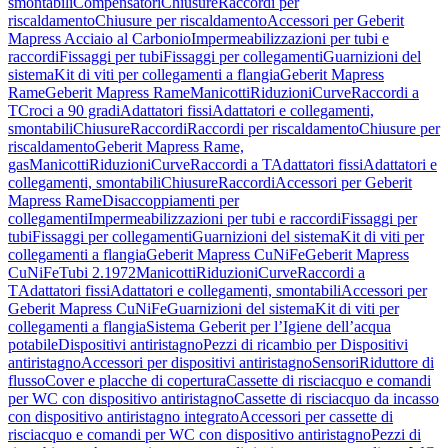
smontabili
Compensatori
Chiusure
Raccordi per
riscaldamento
Chiusure per riscaldamento
Accessori per Geberit
Mapress Acciaio al Carbonio
Impermeabilizzazioni per tubi e
raccordi
Fissaggi per tubi
Fissaggi per collegamenti
Guarnizioni del
sistema
Kit di viti per collegamenti a flangia
Geberit Mapress
Rame
Geberit Mapress Rame
Manicotti
Riduzioni
Curve
Raccordi a
T
Croci a 90 gradi
Adattatori fissi
Adattatori e collegamenti,
smontabili
Chiusure
Raccordi
Raccordi per riscaldamento
Chiusure per
riscaldamento
Geberit Mapress Rame,
gas
Manicotti
Riduzioni
Curve
Raccordi a T
Adattatori fissi
Adattatori e
collegamenti, smontabili
Chiusure
Raccordi
Accessori per Geberit
Mapress Rame
Disaccoppiamenti per
collegamenti
Impermeabilizzazioni per tubi e raccordi
Fissaggi per
tubi
Fissaggi per collegamenti
Guarnizioni del sistema
Kit di viti per
collegamenti a flangia
Geberit Mapress CuNiFe
Geberit Mapress
CuNiFe
Tubi 2.1972
Manicotti
Riduzioni
Curve
Raccordi a
T
Adattatori fissi
Adattatori e collegamenti, smontabili
Accessori per
Geberit Mapress CuNiFe
Guarnizioni del sistema
Kit di viti per
collegamenti a flangia
Sistema Geberit per l’Igiene dell’acqua
potabile
Dispositivi antiristagno
Pezzi di ricambio per Dispositivi
antiristagno
Accessori per dispositivi antiristagno
Sensori
Riduttore di
flusso
Cover e placche di copertura
Cassette di risciacquo e comandi
per WC con dispositivo antiristagno
Cassette di risciacquo da incasso
con dispositivo antiristagno integrato
Accessori per cassette di
risciacquo e comandi per WC con dispositivo antiristagno
Pezzi di