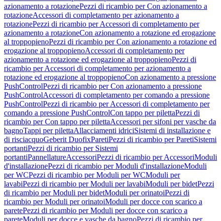
azionamento a rotazione
Pezzi di ricambio per Con azionamento a
rotazione
Accessori di completamento per azionamento a
rotazione
Pezzi di ricambio per Accessori di completamento per
azionamento a rotazione
Con azionamento a rotazione ed erogazione
al troppopieno
Pezzi di ricambio per Con azionamento a rotazione ed
erogazione al troppopieno
Accessori di completamento per
azionamento a rotazione ed erogazione al troppopieno
Pezzi di
ricambio per Accessori di completamento per azionamento a
rotazione ed erogazione al troppopieno
Con azionamento a pressione
PushControl
Pezzi di ricambio per Con azionamento a pressione
PushControl
Accessori di completamento per comando a pressione
PushControl
Pezzi di ricambio per Accessori di completamento per
comando a pressione PushControl
Con tappo per piletta
Pezzi di
ricambio per Con tappo per piletta
Accessori per sifoni per vasche da
bagno
Tappi per piletta
Allacciamenti idrici
Sistemi di installazione e
di risciacquo
Geberit Duofix
Pareti
Pezzi di ricambio per Pareti
Sistemi
portanti
Pezzi di ricambio per Sistemi
portanti
Pannellature
Accessori
Pezzi di ricambio per Accessori
Moduli
d'installazione
Pezzi di ricambio per Moduli d'installazione
Moduli
per WC
Pezzi di ricambio per Moduli per WC
Moduli per
lavabi
Pezzi di ricambio per Moduli per lavabi
Moduli per bidet
Pezzi
di ricambio per Moduli per bidet
Moduli per orinatoi
Pezzi di
ricambio per Moduli per orinatoi
Moduli per docce con scarico a
parete
Pezzi di ricambio per Moduli per docce con scarico a
parete
Moduli per docce e vasche da bagno
Pezzi di ricambio per