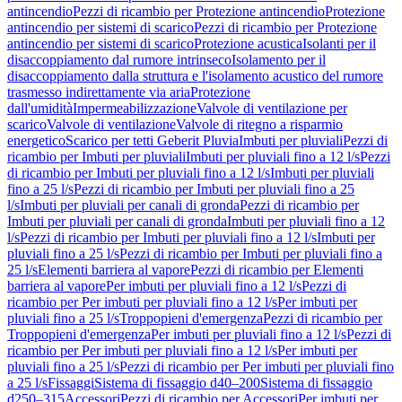
antincendio
Pezzi di ricambio per Protezione antincendio
Protezione
antincendio per sistemi di scarico
Pezzi di ricambio per Protezione
antincendio per sistemi di scarico
Protezione acustica
Isolanti per il
disaccoppiamento dal rumore intrinseco
Isolamento per il
disaccoppiamento dalla struttura e l'isolamento acustico del rumore
trasmesso indirettamente via aria
Protezione
dall'umidità
Impermeabilizzazione
Valvole di ventilazione per
scarico
Valvole di ventilazione
Valvole di ritegno a risparmio
energetico
Scarico per tetti Geberit Pluvia
Imbuti per pluviali
Pezzi di
ricambio per Imbuti per pluviali
Imbuti per pluviali fino a 12 l/s
Pezzi
di ricambio per Imbuti per pluviali fino a 12 l/s
Imbuti per pluviali
fino a 25 l/s
Pezzi di ricambio per Imbuti per pluviali fino a 25
l/s
Imbuti per pluviali per canali di gronda
Pezzi di ricambio per
Imbuti per pluviali per canali di gronda
Imbuti per pluviali fino a 12
l/s
Pezzi di ricambio per Imbuti per pluviali fino a 12 l/s
Imbuti per
pluviali fino a 25 l/s
Pezzi di ricambio per Imbuti per pluviali fino a
25 l/s
Elementi barriera al vapore
Pezzi di ricambio per Elementi
barriera al vapore
Per imbuti per pluviali fino a 12 l/s
Pezzi di
ricambio per Per imbuti per pluviali fino a 12 l/s
Per imbuti per
pluviali fino a 25 l/s
Troppopieni d'emergenza
Pezzi di ricambio per
Troppopieni d'emergenza
Per imbuti per pluviali fino a 12 l/s
Pezzi di
ricambio per Per imbuti per pluviali fino a 12 l/s
Per imbuti per
pluviali fino a 25 l/s
Pezzi di ricambio per Per imbuti per pluviali fino
a 25 l/s
Fissaggi
Sistema di fissaggio d40–200
Sistema di fissaggio
d250–315
Accessori
Pezzi di ricambio per Accessori
Per imbuti per