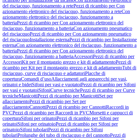
ricambio per Installazione da incasso
Con azionamento elettronico
del risciacquo, funzionamento a rete
Pezzi di ricambio per Con
azionamento elettronico del risciacquo, funzionamento a rete
Con
azionamento elettronico del risciacquo, funzionamento a
batteria
Pezzi di ricambio per Con azionamento elettronico del
risciacquo, funzionamento a batteria
Con azionamento pneumatico
del risciacquo
Pezzi di ricambio per Con azionamento pneumatico
del risciacquo
Installazione esterna
Pezzi di ricambio per Installazione
esterna
Con azionamento elettronico del risciacquo, funzionamento a
batteria
Pezzi di ricambio per Con azionamento elettronico del
risciacquo, funzionamento a batteria
Accessori
Pezzi di ricambio per
Accessori
Kit per il montaggio grezzo e kit di adattamento
Pezzi di
ricambio per Kit per il montaggio grezzo e kit di adattamento
Tubi di
risciacquo, curve di risciacquo e adattatori
Placche di
copertura
Comandi d’uso
Allacciamenti agli apparecchi per vasi,
orinatoi e bidet
Sifoni per vasi e vuotatoi
Pezzi di ricambio per Sifoni
per vasi e vuotatoi
Sifoni
Curve tecniche
Pezzi di ricambio per Curve
tecniche
Manicotti
Pezzi di ricambio per Manicotti
Set per
allacciamento
Pezzi di ricambio per Set per
allacciamento
Cannotti
Pezzi di ricambio per Cannotti
Raccordi in
PVC
Pezzi di ricambio per Raccordi in PVC
Morsetti e cappucci di
copertura
Sifoni per orinatoi
Pezzi di ricambio per Sifoni per
orinatoi
Sifoni per orinatoio
Pezzi di ricambio per Sifoni per
orinatoio
Sifoni tubolari
Pezzi di ricambio per Sifoni
tubolari
Prolunghe del tubo di risciacquo e del cannotto
Pezzi di