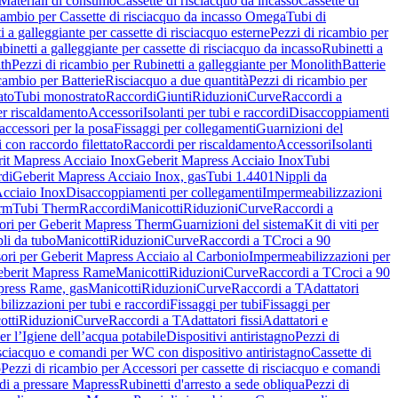
Materiali di consumo
Cassette di risciacquo da incasso
Cassette di
icambio per Cassette di risciacquo da incasso Omega
Tubi di
i a galleggiante per cassette di risciacquo esterne
Pezzi di ricambio per
binetti a galleggiante per cassette di risciacquo da incasso
Rubinetti a
ith
Pezzi di ricambio per Rubinetti a galleggiante per Monolith
Batterie
icambio per Batterie
Risciacquo a due quantità
Pezzi di ricambio per
ato
Tubi monostrato
Raccordi
Giunti
Riduzioni
Curve
Raccordi a
r riscaldamento
Accessori
Isolanti per tubi e raccordi
Disaccoppiamenti
accessori per la posa
Fissaggi per collegamenti
Guarnizioni del
i con raccordo filettato
Raccordi per riscaldamento
Accessori
Isolanti
it Mapress Acciaio Inox
Geberit Mapress Acciaio Inox
Tubi
di
Geberit Mapress Acciaio Inox, gas
Tubi 1.4401
Nippli da
Acciaio Inox
Disaccoppiamenti per collegamenti
Impermeabilizzazioni
rm
Tubi Therm
Raccordi
Manicotti
Riduzioni
Curve
Raccordi a
ori per Geberit Mapress Therm
Guarnizioni del sistema
Kit di viti per
li da tubo
Manicotti
Riduzioni
Curve
Raccordi a T
Croci a 90
ori per Geberit Mapress Acciaio al Carbonio
Impermeabilizzazioni per
berit Mapress Rame
Manicotti
Riduzioni
Curve
Raccordi a T
Croci a 90
press Rame, gas
Manicotti
Riduzioni
Curve
Raccordi a T
Adattatori
ilizzazioni per tubi e raccordi
Fissaggi per tubi
Fissaggi per
otti
Riduzioni
Curve
Raccordi a T
Adattatori fissi
Adattatori e
er l’Igiene dell’acqua potabile
Dispositivi antiristagno
Pezzi di
isciacquo e comandi per WC con dispositivo antiristagno
Cassette di
o
Pezzi di ricambio per Accessori per cassette di risciacquo e comandi
di a pressare Mapress
Rubinetti d'arresto a sede obliqua
Pezzi di