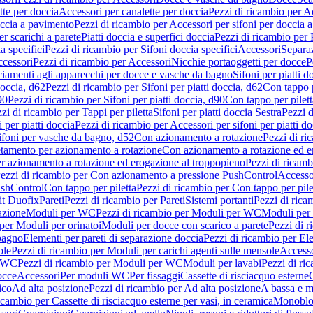
tte per doccia
Accessori per canalette per doccia
Pezzi di ricambio per Ac
occia a pavimento
Pezzi di ricambio per Accessori per sifoni per doccia 
r scarichi a parete
Piatti doccia e superfici doccia
Pezzi di ricambio per P
a specifici
Pezzi di ricambio per Sifoni doccia specifici
Accessori
Separa
cessori
Pezzi di ricambio per Accessori
Nicchie portaoggetti per docce
P
ciamenti agli apparecchi per docce e vasche da bagno
Sifoni per piatti d
doccia, d62
Pezzi di ricambio per Sifoni per piatti doccia, d62
Con tappo p
90
Pezzi di ricambio per Sifoni per piatti doccia, d90
Con tappo per pilett
zi di ricambio per Tappi per piletta
Sifoni per piatti doccia Sestra
Pezzi d
 per piatti doccia
Pezzi di ricambio per Accessori per sifoni per piatti do
ifoni per vasche da bagno, d52
Con azionamento a rotazione
Pezzi di r
etamento per azionamento a rotazione
Con azionamento a rotazione ed e
r azionamento a rotazione ed erogazione al troppopieno
Pezzi di ricam
ezzi di ricambio per Con azionamento a pressione PushControl
Accesso
ushControl
Con tappo per piletta
Pezzi di ricambio per Con tappo per pile
it Duofix
Pareti
Pezzi di ricambio per Pareti
Sistemi portanti
Pezzi di rica
azione
Moduli per WC
Pezzi di ricambio per Moduli per WC
Moduli per 
per Moduli per orinatoi
Moduli per docce con scarico a parete
Pezzi di r
 bagno
Elementi per pareti di separazione doccia
Pezzi di ricambio per Ele
ole
Pezzi di ricambio per Moduli per carichi agenti sulle mensole
Access
r WC
Pezzi di ricambio per Moduli per WC
Moduli per lavabi
Pezzi di ri
occe
Accessori
Per moduli WC
Per fissaggi
Cassette di risciacquo esterne
C
ico
Ad alta posizione
Pezzi di ricambio per Ad alta posizione
A bassa e m
icambio per Cassette di risciacquo esterne per vasi, in ceramica
Monoblo