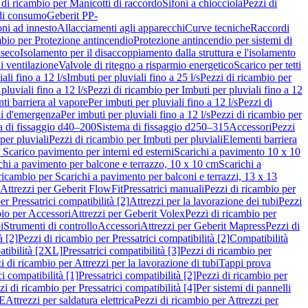
 di ricambio per Manicotti di raccordo
Sifoni a chiocciola
Pezzi di
 di consumo
Geberit PP-
ni ad innesto
Allacciamenti agli apparecchi
Curve tecniche
Raccordi
mbio per Protezione antincendio
Protezione antincendio per sistemi di
nseco
Isolamento per il disaccoppiamento dalla struttura e l'isolamento
i ventilazione
Valvole di ritegno a risparmio energetico
Scarico per tetti
ali fino a 12 l/s
Imbuti per pluviali fino a 25 l/s
Pezzi di ricambio per
pluviali fino a 12 l/s
Pezzi di ricambio per Imbuti per pluviali fino a 12
ti barriera al vapore
Per imbuti per pluviali fino a 12 l/s
Pezzi di
ni d'emergenza
Per imbuti per pluviali fino a 12 l/s
Pezzi di ricambio per
a di fissaggio d40–200
Sistema di fissaggio d250–315
Accessori
Pezzi
per pluviali
Pezzi di ricambio per Imbuti per pluviali
Elementi barriera
 Scarico pavimento per interni ed esterni
Scarichi a pavimento 10 x 10
chi a pavimento per balcone e terrazzo, 10 x 10 cm
Scarichi a
ricambio per Scarichi a pavimento per balconi e terrazzi, 13 x 13
 Attrezzi per Geberit FlowFit
Pressatrici manuali
Pezzi di ricambio per
er Pressatrici compatibilità [2]
Attrezzi per la lavorazione dei tubi
Pezzi
bio per Accessori
Attrezzi per Geberit Volex
Pezzi di ricambio per
i
Strumenti di controllo
Accessori
Attrezzi per Geberit Mapress
Pezzi di
à [2]
Pezzi di ricambio per Pressatrici compatibilità [2]
Compatibilità
atibilità [2XL]
Pressatrici compatibilità [3]
Pezzi di ricambio per
i di ricambio per Attrezzi per la lavorazione di tubi
Tappi prova
i compatibilità [1]
Pressatrici compatibilità [2]
Pezzi di ricambio per
zi di ricambio per Pressatrici compatibilità [4]
Per sistemi di pannelli
PE
Attrezzi per saldatura elettrica
Pezzi di ricambio per Attrezzi per