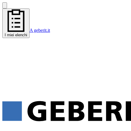
A geberit.it
I miei elenchi