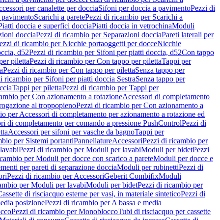
cessori per canalette per doccia
Sifoni per doccia a pavimento
Pezzi di
a pavimento
Scarichi a parete
Pezzi di ricambio per Scarichi a
iatti doccia e superfici doccia
Piatti doccia in vetrochina
Moduli
zioni doccia
Pezzi di ricambio per Separazioni doccia
Pareti laterali per
ezzi di ricambio per Nicchie portaoggetti per docce
Nicchie
occia, d52
Pezzi di ricambio per Sifoni per piatti doccia, d52
Con tappo
er piletta
Pezzi di ricambio per Con tappo per piletta
Tappi per
a
Pezzi di ricambio per Con tappo per piletta
Senza tappo per
i ricambio per Sifoni per piatti doccia Sestra
Senza tappo per
ccia
Tappi per piletta
Pezzi di ricambio per Tappi per
icambio per Con azionamento a rotazione
Accessori di completamento
rogazione al troppopieno
Pezzi di ricambio per Con azionamento a
bio per Accessori di completamento per azionamento a rotazione ed
ri di completamento per comando a pressione PushControl
Pezzi di
tta
Accessori per sifoni per vasche da bagno
Tappi per
mbio per Sistemi portanti
Pannellature
Accessori
Pezzi di ricambio per
lavabi
Pezzi di ricambio per Moduli per lavabi
Moduli per bidet
Pezzi
icambio per Moduli per docce con scarico a parete
Moduli per docce e
menti per pareti di separazione doccia
Moduli per rubinetti
Pezzi di
ori
Pezzi di ricambio per Accessori
Geberit Combifix
Moduli
cambio per Moduli per lavabi
Moduli per bidet
Pezzi di ricambio per
assette di risciacquo esterne per vasi, in materiale sintetico
Pezzi di
edia posizione
Pezzi di ricambio per A bassa e media
cco
Pezzi di ricambio per Monoblocco
Tubi di risciacquo per cassette