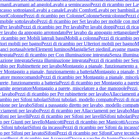
amani
Lavamani ad angolo
Lavabi a semincasso
Pezzi di ricambio per La
ncasso sottopiano
Lavabi a canale
Lavabi Comfort
Lavabi per bambini
La
sori
Colonne
Pezzi di ricambio per Colonne
Colonne
Semicolonne
Pezzi 
 mobile sottolavabo
Pezzi di ricambio per Set lavabo per mobile con mob
i
Per lavabi
Pezzi di ricambio per Per lavabi
Per lavabi doppi
Pezzi di ric
er lavabo da appoggio arrotondato
Per lavabo da appoggio rettangolare
P
 ricambio per Mobili laterali bassi
Mobili a colonna
Pezzi di ricambio pe
riori mobili per bagno
Pezzi di ricambio per Ulteriori mobili per bagno
Me
ganci portasalviette
Elementi luminosi
Maniglie
Set piedini
Lavagne magne
tegrata
Pezzi di ricambio per Con illuminazione integrata
Senza illumina
azione integrata
Senza illuminazione integrata
Pezzi di ricambio per Sen
mbio per Rubinetterie per lavabo
Montaggio a pianale, funzionamento a 
er Montaggio a pianale, funzionamento a batteria
Montaggio a pianale, 
elatore monocomando
Pezzi di ricambio per Montaggio a pianale, misc
rete, funzionamento a batteria
Pezzi di ricambio per Montaggio a parete
ramite generatore
Montaggio a parete, miscelatore a due manopole
Pezzi 
r lavabo
Pezzi di ricambio per Per rubinetterie per lavabo
Allacciamenti a
cambio per Sifoni tubolari
Sifoni tubolari, modello compatto
Pezzi di ric
sione per lavabo
Sifoni a passaggio diretto per lavabo, modello compatt
cciamenti per lavabo
Pezzi di ricambio per Allacciamenti per lavabo
Mani
ifoni per lavelli
Pezzi di ricambio per Sifoni per lavelli
Sifoni tubolari
Pez
o per Giunti per lavello
Manicotti
Pezzi di ricambio per Manicotti
Access
 Sifoni tubolari
Sifoni da incasso
Pezzi di ricambio per Sifoni da incasso
o per Sifoni per lavatoi
Sifoni
Pezzi di ricambio per Sifoni
Curve tecnich
sori
Pezzi di ricambio per Accessori
Docce e vasche da bagno
Docce
Sca