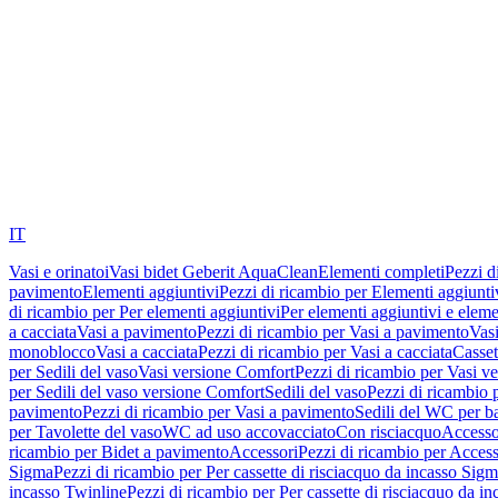
IT
Vasi e orinatoi
Vasi bidet Geberit AquaClean
Elementi completi
Pezzi d
pavimento
Elementi aggiuntivi
Pezzi di ricambio per Elementi aggiunti
di ricambio per Per elementi aggiuntivi
Per elementi aggiuntivi e eleme
a cacciata
Vasi a pavimento
Pezzi di ricambio per Vasi a pavimento
Vasi
monoblocco
Vasi a cacciata
Pezzi di ricambio per Vasi a cacciata
Casset
per Sedili del vaso
Vasi versione Comfort
Pezzi di ricambio per Vasi v
per Sedili del vaso versione Comfort
Sedili del vaso
Pezzi di ricambio p
pavimento
Pezzi di ricambio per Vasi a pavimento
Sedili del WC per b
per Tavolette del vaso
WC ad uso accovacciato
Con risciacquo
Accesso
ricambio per Bidet a pavimento
Accessori
Pezzi di ricambio per Access
Sigma
Pezzi di ricambio per Per cassette di risciacquo da incasso Sig
incasso Twinline
Pezzi di ricambio per Per cassette di risciacquo da i