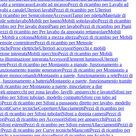
vabi a semincasso
Lavabi ad incasso
Pezzi di ricambio per Lavabi ad
vabi a canale
Ulteriori lavabi
Pezzi di ricambio per Ulteriori
di ricambio per Semicolonne
Accessori
Tappi per piletta
Materiale di
ile sottolavabo
Mobili per bagno
Mobili sottolavabo
Pezzi di ricambio
ambio per Per lavabi doppi
Piani per lavabo
Pezzi di ricambio per Piani
ezzi di ricambio per Per lavabo da appoggio rettangolare
Mobili
r Mobili a colonna
Mobili a mezza altezza
Pezzi di ricambio per Mobili
nsole contenitore
Pezzi di ricambio per Mensole
tiche
Prese elettriche
Ulteriori accessori
Specchi e mobili
zione integrata
Mobili specchio
Pezzi di ricambio per Mobili
za illuminazione integrata
Accessori
Elementi luminosi
Ulteriori
rete
Pezzi di ricambio per Montaggio a pianale, funzionamento a
funzionamento tramite generatore
Pezzi di ricambio per Montaggio a
elatore monocomando
Montaggio a parete, funzionamento a rete
Pezzi di
, funzionamento a batteria
Montaggio a parete, funzionamento tramite
di ricambio per Montaggio a parete, miscelatore a due
gli apparecchi per zona lavabo, lavelli, apparecchi e lavatoi
Sifoni per
ambio per Sifoni tubolari, modello compatto
Sifoni con tubo ad
o
Pezzi di ricambio per Sifoni a passaggio diretto per lavabo, modello
cotti
Curve tecniche
Coperture
Allacciamenti
Pezzi di ricambio per
zi di ricambio per Sifoni tubolari
Sifoni a doppia camera
Pezzi di
ori
Pezzi di ricambio per Accessori
Sifoni per apparecchi
Pezzi di
Sifoni esterni
Pezzi di ricambio per Sifoni esterni
Allacciamenti
Pezzi di
e
Pezzi di ricambio per Curve tecniche
Manicotti
Pezzi di ricambio per
richi a pavimento per docce
Pezzi di ricambio per Scarichi a