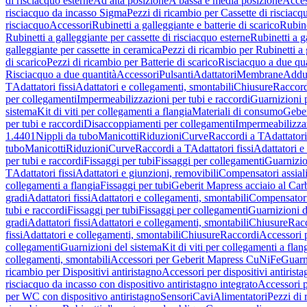
di risciacquo esterne
Ad alta posizione
A bassa e media posizione
Acces
risciacquo da incasso Sigma
Pezzi di ricambio per Cassette di risciac
risciacquo
Accessori
Rubinetti a galleggiante e batterie di scarico
Rubine
Rubinetti a galleggiante per cassette di risciacquo esterne
Rubinetti a g
galleggiante per cassette in ceramica
Pezzi di ricambio per Rubinetti a 
di scarico
Pezzi di ricambio per Batterie di scarico
Risciacquo a due qua
Risciacquo a due quantità
Accessori
Pulsanti
Adattatori
Membrane
Adduz
T
Adattatori fissi
Adattatori e collegamenti, smontabili
Chiusure
Raccord
per collegamenti
Impermeabilizzazioni per tubi e raccordi
Guarnizioni 
sistema
Kit di viti per collegamenti a flangia
Materiali di consumo
Geber
per tubi e raccordi
Disaccoppiamenti per collegamenti
Impermeabilizzaz
1.4401
Nippli da tubo
Manicotti
Riduzioni
Curve
Raccordi a T
Adattatori
tubo
Manicotti
Riduzioni
Curve
Raccordi a T
Adattatori fissi
Adattatori e
per tubi e raccordi
Fissaggi per tubi
Fissaggi per collegamenti
Guarnizio
T
Adattatori fissi
Adattatori e giunzioni, removibili
Compensatori assial
collegamenti a flangia
Fissaggi per tubi
Geberit Mapress acciaio al Car
gradi
Adattatori fissi
Adattatori e collegamenti, smontabili
Compensator
tubi e raccordi
Fissaggi per tubi
Fissaggi per collegamenti
Guarnizioni d
gradi
Adattatori fissi
Adattatori e collegamenti, smontabili
Chiusure
Rac
fissi
Adattatori e collegamenti, smontabili
Chiusure
Raccordi
Accessori 
collegamenti
Guarnizioni del sistema
Kit di viti per collegamenti a flan
collegamenti, smontabili
Accessori per Geberit Mapress CuNiFe
Guarn
ricambio per Dispositivi antiristagno
Accessori per dispositivi antirist
risciacquo da incasso con dispositivo antiristagno integrato
Accessori p
per WC con dispositivo antiristagno
Sensori
Cavi
Alimentatori
Pezzi di 