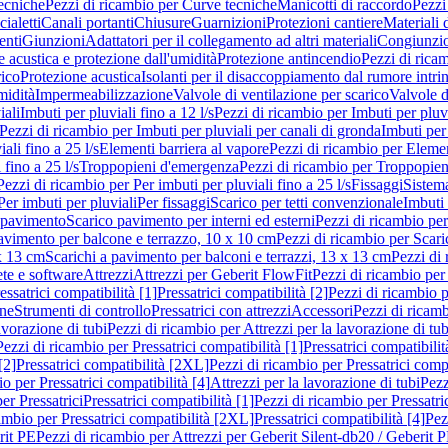
ecniche
Pezzi di ricambio per Curve tecniche
Manicotti di raccordo
Pezzi
ialetti
Canali portanti
Chiusure
Guarnizioni
Protezioni cantiere
Materiali
nti
Giunzioni
Adattatori per il collegamento ad altri materiali
Congiunzio
 acustica e protezione dall'umidità
Protezione antincendio
Pezzi di rica
rico
Protezione acustica
Isolanti per il disaccoppiamento dal rumore intri
midità
Impermeabilizzazione
Valvole di ventilazione per scarico
Valvole d
iali
Imbuti per pluviali fino a 12 l/s
Pezzi di ricambio per Imbuti per pluvi
Pezzi di ricambio per Imbuti per pluviali per canali di gronda
Imbuti per 
ali fino a 25 l/s
Elementi barriera al vapore
Pezzi di ricambio per Elemen
 fino a 25 l/s
Troppopieni d'emergenza
Pezzi di ricambio per Troppopie
Pezzi di ricambio per Per imbuti per pluviali fino a 25 l/s
Fissaggi
Sistem
Per imbuti per pluviali
Per fissaggi
Scarico per tetti convenzionale
Imbuti 
 pavimento
Scarico pavimento per interni ed esterni
Pezzi di ricambio per
pavimento per balcone e terrazzo, 10 x 10 cm
Pezzi di ricambio per Scari
x 13 cm
Scarichi a pavimento per balconi e terrazzi, 13 x 13 cm
Pezzi di 
ete e software
Attrezzi
Attrezzi per Geberit FlowFit
Pezzi di ricambio per
ssatrici compatibilità [1]
Pressatrici compatibilità [2]
Pezzi di ricambio p
one
Strumenti di controllo
Pressatrici con attrezzi
Accessori
Pezzi di ricam
avorazione di tubi
Pezzi di ricambio per Attrezzi per la lavorazione di tub
Pezzi di ricambio per Pressatrici compatibilità [1]
Pressatrici compatibilit
[2]
Pressatrici compatibilità [2XL]
Pezzi di ricambio per Pressatrici comp
o per Pressatrici compatibilità [4]
Attrezzi per la lavorazione di tubi
Pezz
er Pressatrici
Pressatrici compatibilità [1]
Pezzi di ricambio per Pressatric
ambio per Pressatrici compatibilità [2XL]
Pressatrici compatibilità [4]
Pez
rit PE
Pezzi di ricambio per Attrezzi per Geberit Silent-db20 / Geberit 