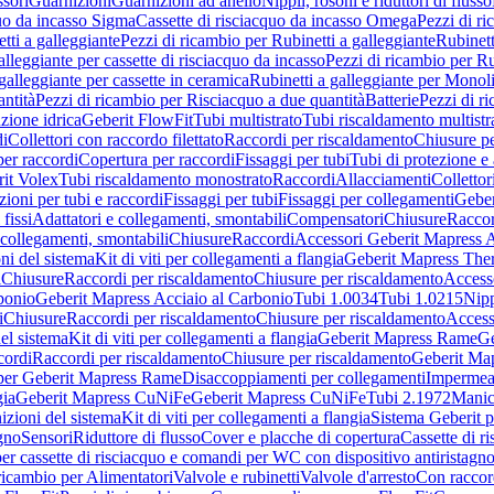
sori
Guarnizioni
Guarnizioni ad anello
Nippli, rosoni e riduttori di flusso
quo da incasso Sigma
Cassette di risciacquo da incasso Omega
Pezzi di r
tti a galleggiante
Pezzi di ricambio per Rubinetti a galleggiante
Rubinett
alleggiante per cassette di risciacquo da incasso
Pezzi di ricambio per Ru
galleggiante per cassette in ceramica
Rubinetti a galleggiante per Monol
ntità
Pezzi di ricambio per Risciacquo a due quantità
Batterie
Pezzi di r
ione idrica
Geberit FlowFit
Tubi multistrato
Tubi riscaldamento multistr
i
Collettori con raccordo filettato
Raccordi per riscaldamento
Chiusure pe
per raccordi
Copertura per raccordi
Fissaggi per tubi
Tubi di protezione e 
it Volex
Tubi riscaldamento monostrato
Raccordi
Allacciamenti
Collettor
ioni per tubi e raccordi
Fissaggi per tubi
Fissaggi per collegamenti
Geber
 fissi
Adattatori e collegamenti, smontabili
Compensatori
Chiusure
Raccor
 collegamenti, smontabili
Chiusure
Raccordi
Accessori Geberit Mapress 
ni del sistema
Kit di viti per collegamenti a flangia
Geberit Mapress The
i
Chiusure
Raccordi per riscaldamento
Chiusure per riscaldamento
Access
bonio
Geberit Mapress Acciaio al Carbonio
Tubi 1.0034
Tubi 1.0215
Nipp
i
Chiusure
Raccordi per riscaldamento
Chiusure per riscaldamento
Access
el sistema
Kit di viti per collegamenti a flangia
Geberit Mapress Rame
Ge
cordi
Raccordi per riscaldamento
Chiusure per riscaldamento
Geberit Ma
per Geberit Mapress Rame
Disaccoppiamenti per collegamenti
Impermeab
gia
Geberit Mapress CuNiFe
Geberit Mapress CuNiFe
Tubi 2.1972
Manic
izioni del sistema
Kit di viti per collegamenti a flangia
Sistema Geberit p
agno
Sensori
Riduttore di flusso
Cover e placche di copertura
Cassette di r
er cassette di risciacquo e comandi per WC con dispositivo antiristagn
ricambio per Alimentatori
Valvole e rubinetti
Valvole d'arresto
Con raccor