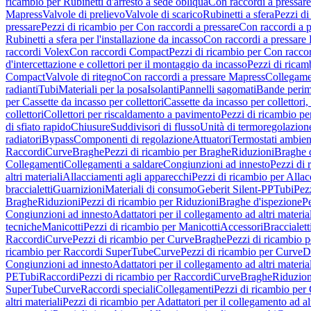
ricambio per Rubinetti d'arresto a sede obliqua
Con raccordi a pressar
Mapress
Valvole di prelievo
Valvole di scarico
Rubinetti a sfera
Pezzi di
pressare
Pezzi di ricambio per Con raccordi a pressare
Con raccordi a 
Rubinetti a sfera per l'installazione da incasso
Con raccordi a pressare
raccordi Volex
Con raccordi Compact
Pezzi di ricambio per Con racc
d'intercettazione e collettori per il montaggio da incasso
Pezzi di ricamb
Compact
Valvole di ritegno
Con raccordi a pressare Mapress
Collegamen
radianti
Tubi
Materiali per la posa
Isolanti
Pannelli sagomati
Bande perim
per Cassette da incasso per collettori
Cassette da incasso per collettori,
collettori
Collettori per riscaldamento a pavimento
Pezzi di ricambio pe
di sfiato rapido
Chiusure
Suddivisori di flusso
Unità di termoregolazion
radiatori
Bypass
Componenti di regolazione
Attuatori
Termostati ambien
Raccordi
Curve
Braghe
Pezzi di ricambio per Braghe
Riduzioni
Braghe 
Collegamenti
Collegamenti a saldare
Congiunzioni ad innesto
Pezzi di 
altri materiali
Allacciamenti agli apparecchi
Pezzi di ricambio per Allac
braccialetti
Guarnizioni
Materiali di consumo
Geberit Silent-PP
Tubi
Pez
Braghe
Riduzioni
Pezzi di ricambio per Riduzioni
Braghe d'ispezione
Pe
Congiunzioni ad innesto
Adattatori per il collegamento ad altri materia
tecniche
Manicotti
Pezzi di ricambio per Manicotti
Accessori
Braccialett
Raccordi
Curve
Pezzi di ricambio per Curve
Braghe
Pezzi di ricambio 
ricambio per Raccordi SuperTube
Curve
Pezzi di ricambio per Curve
D
Congiunzioni ad innesto
Adattatori per il collegamento ad altri materia
PE
Tubi
Raccordi
Pezzi di ricambio per Raccordi
Curve
Braghe
Riduzion
SuperTube
Curve
Raccordi speciali
Collegamenti
Pezzi di ricambio per
altri materiali
Pezzi di ricambio per Adattatori per il collegamento ad alt