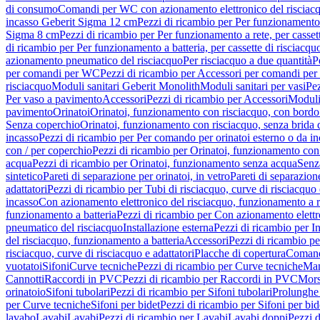
di consumo
Comandi per WC con azionamento elettronico del risciac
incasso Geberit Sigma 12 cm
Pezzi di ricambio per Per funzionamento 
Sigma 8 cm
Pezzi di ricambio per Per funzionamento a rete, per casse
di ricambio per Per funzionamento a batteria, per cassette di risciac
azionamento pneumatico del risciacquo
Per risciacquo a due quantità
P
per comandi per WC
Pezzi di ricambio per Accessori per comandi pe
risciacquo
Moduli sanitari Geberit Monolith
Moduli sanitari per vasi
Pez
Per vaso a pavimento
Accessori
Pezzi di ricambio per Accessori
Moduli 
pavimento
Orinatoi
Orinatoi, funzionamento con risciacquo, con bordo 
Senza coperchio
Orinatoi, funzionamento con risciacquo, senza brida d
incasso
Pezzi di ricambio per Per comando per orinatoi esterno o da i
con / per coperchio
Pezzi di ricambio per Orinatoi, funzionamento con 
acqua
Pezzi di ricambio per Orinatoi, funzionamento senza acqua
Senz
sintetico
Pareti di separazione per orinatoi, in vetro
Pareti di separazion
adattatori
Pezzi di ricambio per Tubi di risciacquo, curve di risciacquo 
incasso
Con azionamento elettronico del risciacquo, funzionamento a r
funzionamento a batteria
Pezzi di ricambio per Con azionamento elettr
pneumatico del risciacquo
Installazione esterna
Pezzi di ricambio per In
del risciacquo, funzionamento a batteria
Accessori
Pezzi di ricambio pe
risciacquo, curve di risciacquo e adattatori
Placche di copertura
Comand
vuotatoi
Sifoni
Curve tecniche
Pezzi di ricambio per Curve tecniche
Man
Cannotti
Raccordi in PVC
Pezzi di ricambio per Raccordi in PVC
Mors
orinatoio
Sifoni tubolari
Pezzi di ricambio per Sifoni tubolari
Prolunghe 
per Curve tecniche
Sifoni per bidet
Pezzi di ricambio per Sifoni per bid
lavabo
Lavabi
Lavabi
Pezzi di ricambio per Lavabi
Lavabi doppi
Pezzi 