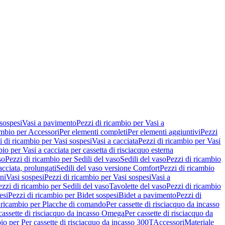
 sospesi
Vasi a pavimento
Pezzi di ricambio per Vasi a
ambio per Accessori
Per elementi completi
Per elementi aggiuntivi
Pezzi
i di ricambio per Vasi sospesi
Vasi a cacciata
Pezzi di ricambio per Vasi
io per Vasi a cacciata per cassetta di risciacquo esterna
so
Pezzi di ricambio per Sedili del vaso
Sedili del vaso
Pezzi di ricambio
acciata, prolungati
Sedili del vaso versione Comfort
Pezzi di ricambio
ni
Vasi sospesi
Pezzi di ricambio per Vasi sospesi
Vasi a
ezzi di ricambio per Sedili del vaso
Tavolette del vaso
Pezzi di ricambio
esi
Pezzi di ricambio per Bidet sospesi
Bidet a pavimento
Pezzi di
 ricambio per Placche di comando
Per cassette di risciacquo da incasso
 cassette di risciacquo da incasso Omega
Per cassette di risciacquo da
io per Per cassette di risciacquo da incasso 300T
Accessori
Materiale