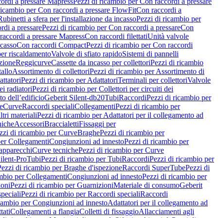
ordi a pressare Mapress
Pezzi di ricambio per Con raccordi a pressare
ricambio per Con raccordi a pressare FlowFit
Con raccordi a
Rubinetti a sfera per l'installazione da incasso
Pezzi di ricambio per
rdi a pressare
Pezzi di ricambio per Con raccordi a pressare
Con
raccordi a pressare Mapress
Con raccordi filettati
Unità valvole
ncasso
Con raccordi Compact
Pezzi di ricambio per Con raccordi
per riscaldamento
Valvole di sfiato rapido
Sistemi di pannelli
azione
Reggicurve
Cassette da incasso per collettori
Pezzi di ricambio
tallo
Assortimento di collettori
Pezzi di ricambio per Assortimento di
ttatori
Pezzi di ricambio per Adattatori
Terminali per collettori
Valvole
ei radiatori
Pezzi di ricambio per Collettori per circuiti dei
o dell’edificio
Geberit Silent-db20
Tubi
Raccordi
Pezzi di ricambio per
e
Curve
Raccordi speciali
Collegamenti
Pezzi di ricambio per
tri materiali
Pezzi di ricambio per Adattatori per il collegamento ad
niche
Accessori
Braccialetti
Fissaggi per
zzi di ricambio per Curve
Braghe
Pezzi di ricambio per
per Collegamenti
Congiunzioni ad innesto
Pezzi di ricambio per
 apparecchi
Curve tecniche
Pezzi di ricambio per Curve
ilent-Pro
Tubi
Pezzi di ricambio per Tubi
Raccordi
Pezzi di ricambio per
Pezzi di ricambio per Braghe d'ispezione
Raccordi SuperTube
Pezzi di
ambio per Collegamenti
Congiunzioni ad innesto
Pezzi di ricambio per
ioni
Pezzi di ricambio per Guarnizioni
Materiale di consumo
Geberit
peciali
Pezzi di ricambio per Raccordi speciali
Raccordi
icambio per Congiunzioni ad innesto
Adattatori per il collegamento ad
tati
Collegamenti a flangia
Colletti di fissaggio
Allacciamenti agli