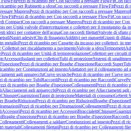
e FlowFit
Pezzi di ricambio per Con raccordi a pressare FlowFit
Con racc
 ricambio per Rubinetti a sfera
Con raccordi a pressare FlowFit
Pezzi di 
pressare Mapress
Pezzi di ricambio per Con raccordi a pressare Mapress
 FlowFit
Pezzi di ricambio per Con raccordi a pressare FlowFit
Con racco
ordi Compact
Con raccordi a pressare Mapress
Pezzi di ricambio per Con 
io per Unità valvole d'intercettazione e collettori per il montaggio da i
ti idrici per contatore dell'acqua
Con raccordi filettati
Valvole di sfiato 
etrali
Nastri adesivi
Clip di fissaggio
Additivi per massetti
Giunti di dilat
 in metallo
Pezzi di ricambio per Cassette da incasso per collettori, in me
r Collettori per riscaldamento a pavimento
Valvole a sfera
Termometri
Ada
e
Pezzi di ricambio per Unità di termoregolazione
Collettori per circuiti d
te
Accessori
Isolanti per collettori
Tubi di protezione
Sistemi di smaltiment
d'ispezione
Pezzi di ricambio per Braghe d'ispezione
Raccordi SuperTub
ricambio per Congiunzioni ad innesto
Adattatori per il collegamento ad al
ciamenti agli apparecchi
Curve tecniche
Pezzi di ricambio per Curve tec
zi di ricambio per Tubi
Raccordi
Pezzi di ricambio per Raccordi
Curve
Pe
zzi di ricambio per Braghe d'ispezione
Collegamenti
Pezzi di ricambio 
li
Allacciamenti agli apparecchi
Pezzi di ricambio per Allacciamenti agli
i
Chiusure
Guarnizioni
Tappi di protezione
Materiali di consumo
Geberit S
per Braghe
Riduzioni
Pezzi di ricambio per Riduzioni
Braghe d'ispezione
iramazioni
Pezzi di ricambio per Diramazioni
Collegamenti
Pezzi di ric
li
Accessori
Pezzi di ricambio per Accessori
Braccialetti
Chiusure
Guarniz
i
Braghe d'ispezione
Pezzi di ricambio per Braghe d'ispezione
Raccordi s
 Collegamenti
Collegamenti a saldare
Congiunzioni ad innesto
Pezzi di r
ri materiali
Collegamenti filettati
Pezzi di ricambio per Collegamenti filet