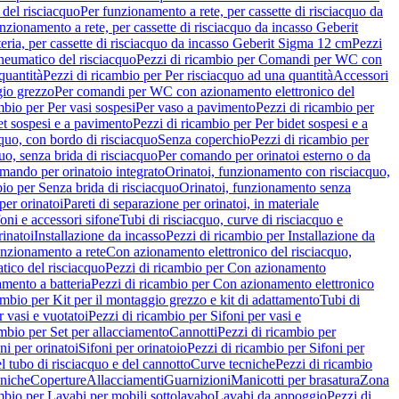
del risciacquo
Per funzionamento a rete, per cassette di risciacquo da
nzionamento a rete, per cassette di risciacquo da incasso Geberit
eria, per cassette di risciacquo da incasso Geberit Sigma 12 cm
Pezzi
umatico del risciacquo
Pezzi di ricambio per Comandi per WC con
quantità
Pezzi di ricambio per Per risciacquo ad una quantità
Accessori
gio grezzo
Per comandi per WC con azionamento elettronico del
mbio per Per vasi sospesi
Per vaso a pavimento
Pezzi di ricambio per
et sospesi e a pavimento
Pezzi di ricambio per Per bidet sospesi e a
quo, con bordo di risciacquo
Senza coperchio
Pezzi di ricambio per
uo, senza brida di risciacquo
Per comando per orinatoi esterno o da
mando per orinatoio integrato
Orinatoi, funzionamento con risciacquo,
bio per Senza brida di risciacquo
Orinatoi, funzionamento senza
per orinatoi
Pareti di separazione per orinatoi, in materiale
foni e accessori sifone
Tubi di risciacquo, curve di risciacquo e
inatoi
Installazione da incasso
Pezzi di ricambio per Installazione da
unzionamento a rete
Con azionamento elettronico del risciacquo,
ico del risciacquo
Pezzi di ricambio per Con azionamento
mento a batteria
Pezzi di ricambio per Con azionamento elettronico
ambio per Kit per il montaggio grezzo e kit di adattamento
Tubi di
r vasi e vuotatoi
Pezzi di ricambio per Sifoni per vasi e
ambio per Set per allacciamento
Cannotti
Pezzi di ricambio per
ni per orinatoi
Sifoni per orinatoio
Pezzi di ricambio per Sifoni per
l tubo di risciacquo e del cannotto
Curve tecniche
Pezzi di ricambio
cniche
Coperture
Allacciamenti
Guarnizioni
Manicotti per brasatura
Zona
mbio per Lavabi per mobili sottolavabo
Lavabi da appoggio
Pezzi di