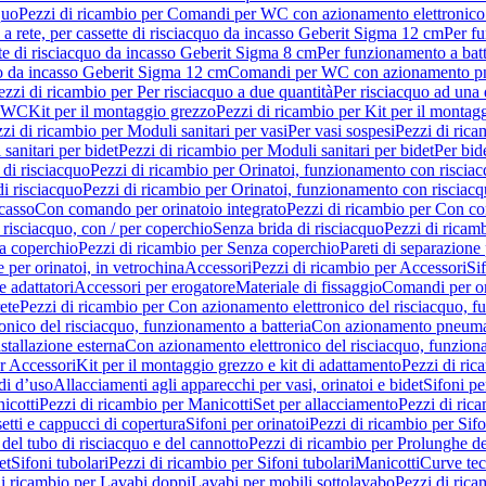
quo
Pezzi di ricambio per Comandi per WC con azionamento elettronico 
a rete, per cassette di risciacquo da incasso Geberit Sigma 12 cm
Per fu
tte di risciacquo da incasso Geberit Sigma 8 cm
Per funzionamento a batt
quo da incasso Geberit Sigma 12 cm
Comandi per WC con azionamento pne
ezzi di ricambio per Per risciacquo a due quantità
Per risciacquo ad una 
r WC
Kit per il montaggio grezzo
Pezzi di ricambio per Kit per il montag
zi di ricambio per Moduli sanitari per vasi
Per vasi sospesi
Pezzi di rica
sanitari per bidet
Pezzi di ricambio per Moduli sanitari per bidet
Per bid
di risciacquo
Pezzi di ricambio per Orinatoi, funzionamento con risciac
i risciacquo
Pezzi di ricambio per Orinatoi, funzionamento con risciacq
ncasso
Con comando per orinatoio integrato
Pezzi di ricambio per Con co
risciacquo, con / per coperchio
Senza brida di risciacquo
Pezzi di ricam
a coperchio
Pezzi di ricambio per Senza coperchio
Pareti di separazione 
e per orinatoi, in vetrochina
Accessori
Pezzi di ricambio per Accessori
Si
e adattatori
Accessori per erogatore
Materiale di fissaggio
Comandi per or
ete
Pezzi di ricambio per Con azionamento elettronico del risciacquo, f
onico del risciacquo, funzionamento a batteria
Con azionamento pneumat
stallazione esterna
Con azionamento elettronico del risciacquo, funziona
r Accessori
Kit per il montaggio grezzo e kit di adattamento
Pezzi di ric
i d’uso
Allacciamenti agli apparecchi per vasi, orinatoi e bidet
Sifoni pe
icotti
Pezzi di ricambio per Manicotti
Set per allacciamento
Pezzi di ric
etti e cappucci di copertura
Sifoni per orinatoi
Pezzi di ricambio per Sifo
del tubo di risciacquo e del cannotto
Pezzi di ricambio per Prolunghe de
et
Sifoni tubolari
Pezzi di ricambio per Sifoni tubolari
Manicotti
Curve te
di ricambio per Lavabi doppi
Lavabi per mobili sottolavabo
Pezzi di rica