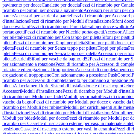
pavimento per docce
Canalette per doccia
Pezzi di ricambio per Canale
ricambio per Sifoni per doccia a pavimento
Accessori per sifoni per d
parete
Accessori per scarichi a parete
Pezzi di ricambio per Accessori pe
d'installazione
Pezzi di ricambio per Moduli d'installazione
Sifoni docci
docce walk-in
Pezzi di ricambio per Pareti laterali per docce walk-in
Ac
portaoggetti
Pezzi di ricambio per Nicchie portaoggetti
Accessori
Allac
per piletta
Pezzi di ricambio per Con tappo per piletta
Sifoni per piatti 
piletta
Pezzi di ricambio per Tappi per piletta
Sifoni per piatti doccia, d
piletta
Pezzi di ricambio per Senza tappo per piletta
Tappi per piletta
Pez
piletta
Pezzi di ricambio per Senza tappo per piletta
Accessori per sifoni
piletta
Scarichi
Sifoni per vasche da bagno, d52
Pezzi di ricambio per S
per azionamento a rotazione
Pezzi di ricambio per Accessori di compl
rotazione ed erogazione al troppopieno
Accessori di completamento pe
erogazione al troppopieno
Con azionamento a pressione PushControl
P
ricambio per Accessori di completamento per comando a pressione P
piletta
Allacciamenti idrici
Sistemi di installazione e di risciacquo
Geber
Accessori
Moduli d'installazione
Pezzi di ricambio per Moduli d'install
di ricambio per Moduli per bidet
Moduli per orinatoi
Pezzi di ricambio 
vasche da bagno
Pezzi di ricambio per Moduli per docce e vasche da
ricambio per Moduli per rubinetti
Moduli per carichi agenti sulle mens
d'installazione
Pezzi di ricambio per Moduli d'installazione
Moduli pe
Moduli per bidet
Moduli per docce
Pezzi di ricambio per Moduli per d
ricambio per Cassette di risciacquo esterne per vasi, in materiale sintet
posizione
Cassette di risciacquo esterne per vasi, in ceramica
Pezzi di r