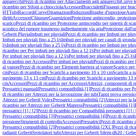
apparecchi
Pezzi di ricambio per Allacciamenti agli apparecchi
Curve t
ricambio per Sifoni a chiocciola
Accessori
Braccialetti
Fissaggi per bracc
HT
Tubi
Raccordi
Curve
Diramazioni
Riduzioni
Braghe d'ispezione
Aume
diritti
Accessori
Chiusure
Guarnizioni
Protezione antincendio, protezione
scarico
Pezzi di ricambio per Protezione antincendio per sistemi di sca
acustico del rumore trasmesso indirettamente via aria
Protezione dall'u
Geberit Pluvia
Imbuti per pluviali
Pezzi di ricambio per Imbuti per pluv
Imbuti per pluviali fino a 25 l/s
Imbuti per pluviali per canali di gronda
l/s
Imbuti per pluviali fino a 25 l/s
Pezzi di ricambio per Imbuti per pluvi
ricambio per Per imbuti per pluviali fino a 12 l/s
Per imbuti per pluviali
Per imbuti per pluviali fino a 12 l/s
Per imbuti per pluviali fino a 25 l/s
di ricambio per Accessori
Per imbuti per pluviali
Pezzi di ricambio per 
al vapore
Pezzi di ricambio per Elementi barriera al vapore
Scarico per
cm
Pezzi di ricambio per Scarichi a pavimento 10 x 10 cm
Scarichi a 
pavimento 13 x 13 cm
Pezzi di ricambio per Scarichi a pavimento 13 
cm
Accessori
Pezzi di ricambio per Accessori
Attrezzi, componenti di r
Pressatrici manuali
Pressatrici compatibilità [1]
Pezzi di ricambio per Pre
di ricambio per Attrezzi per la lavorazione dei tubi
Tappi prova pressi
Attrezzi per Geberit Volex
Pressatrici compatibilità [2]
Attrezzi per la l
ricambio per Attrezzi per Geberit Mapress
Pressatrici compatibilità [1]
pressatrici [1] / [2]
Pezzi di ricambio per Compatibilità pressatrici [1] / 
Pressatrici compatibilità [3]
Pressatrici compatibilità [4]
Pezzi di ricambi
pressione
Strumenti di controllo
Accessori
Pressatrici
Pezzi di ricambio p
Pressatrici compatibilità [2]
Pressatrici compatibilità [2XL]
Pezzi di ric
radianti Geberit
Srotolatori tubi
Attrezzi per Geberit Silent-db20 / Gebe