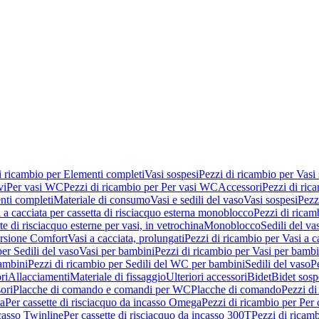
i ricambio per Elementi completi
Vasi sospesi
Pezzi di ricambio per Vasi
vi
Per vasi WC
Pezzi di ricambio per Per vasi WC
Accessori
Pezzi di ric
nti completi
Materiale di consumo
Vasi e sedili del vaso
Vasi sospesi
Pezz
 a cacciata per cassetta di risciacquo esterna monoblocco
Pezzi di ricamb
te di risciacquo esterne per vasi, in vetrochina
Monoblocco
Sedili del va
ersione Comfort
Vasi a cacciata, prolungati
Pezzi di ricambio per Vasi a c
er Sedili del vaso
Vasi per bambini
Pezzi di ricambio per Vasi per bambi
ambini
Pezzi di ricambio per Sedili del WC per bambini
Sedili del vaso
P
ri
Allacciamenti
Materiale di fissaggio
Ulteriori accessori
Bidet
Bidet sosp
ori
Placche di comando e comandi per WC
Placche di comando
Pezzi di
ma
Per cassette di risciacquo da incasso Omega
Pezzi di ricambio per Per
ncasso Twinline
Per cassette di risciacquo da incasso 300T
Pezzi di ricamb