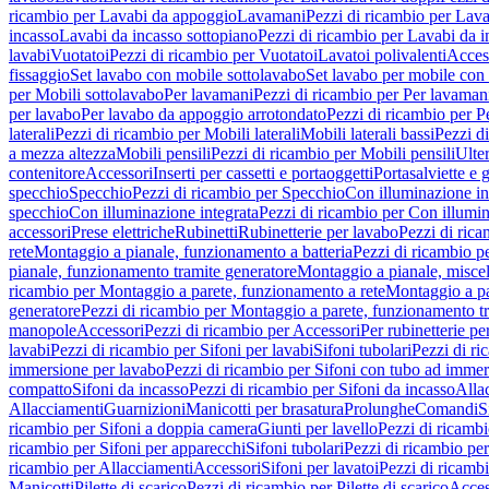
ricambio per Lavabi da appoggio
Lavamani
Pezzi di ricambio per Lav
incasso
Lavabi da incasso sottopiano
Pezzi di ricambio per Lavabi da i
lavabi
Vuotatoi
Pezzi di ricambio per Vuotatoi
Lavatoi polivalenti
Acces
fissaggio
Set lavabo con mobile sottolavabo
Set lavabo per mobile con
per Mobili sottolavabo
Per lavamani
Pezzi di ricambio per Per lavaman
per lavabo
Per lavabo da appoggio arrotondato
Pezzi di ricambio per P
laterali
Pezzi di ricambio per Mobili laterali
Mobili laterali bassi
Pezzi di
a mezza altezza
Mobili pensili
Pezzi di ricambio per Mobili pensili
Ulte
contenitore
Accessori
Inserti per cassetti e portaoggetti
Portasalviette e 
specchio
Specchio
Pezzi di ricambio per Specchio
Con illuminazione in
specchio
Con illuminazione integrata
Pezzi di ricambio per Con illumin
accessori
Prese elettriche
Rubinetti
Rubinetterie per lavabo
Pezzi di rica
rete
Montaggio a pianale, funzionamento a batteria
Pezzi di ricambio p
pianale, funzionamento tramite generatore
Montaggio a pianale, misc
ricambio per Montaggio a parete, funzionamento a rete
Montaggio a pa
generatore
Pezzi di ricambio per Montaggio a parete, funzionamento t
manopole
Accessori
Pezzi di ricambio per Accessori
Per rubinetterie pe
lavabi
Pezzi di ricambio per Sifoni per lavabi
Sifoni tubolari
Pezzi di ri
immersione per lavabo
Pezzi di ricambio per Sifoni con tubo ad immer
compatto
Sifoni da incasso
Pezzi di ricambio per Sifoni da incasso
Alla
Allacciamenti
Guarnizioni
Manicotti per brasatura
Prolunghe
Comandi
S
ricambio per Sifoni a doppia camera
Giunti per lavello
Pezzi di ricambi
ricambio per Sifoni per apparecchi
Sifoni tubolari
Pezzi di ricambio per
ricambio per Allacciamenti
Accessori
Sifoni per lavatoi
Pezzi di ricambi
Manicotti
Pilette di scarico
Pezzi di ricambio per Pilette di scarico
Acces