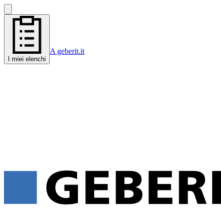
A geberit.it
I miei elenchi