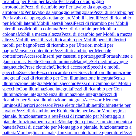
ricambio per Piani per lavabo
Per lavabo da appoggio
arrotondato
Pezzi di ricambio per Per lavabo da appoggio
arrotondato
Per lavabo da appoggio rettangolare
Pezzi di ricambio per
Per lavabo da appoggio rettangolare
Mobili laterali
Pezzi di ricambio
per Mobili laterali
Mobili laterali bassi
Pezzi di ricambio per Mobili
laterali bassi
Mobili a colonna
Pezzi di ricambio per Mobili a
colonna
Mobili a mezza altezza
Pezzi di ricambio per Mobili a mezza
altezza
Mobili pensili
Pezzi di ricambio per Mobili pensili
Ulteriori
mobili per bagno
Pezzi di ricambio per Ulteriori mobili per
bagno
Mensole contenitore
Pezzi di ricambio per Mensole
contenitore
Accessori
Inserti per cassetti e portaoggetti
Portasalviette e
ganci portasalviette
Elementi luminosi
Maniglie
Set piedini
Lavagne
magnetiche
Prese elettriche
Ulteriori accessori
Specchi e mobili
specchio
Specchio
Pezzi di ricambio per Specchio
Con illuminazione
integrata
Pezzi di ricambio per Con illuminazione integrata
Senza
illuminazione integrata
Mobili specchio
Pezzi di ricambio per Mobili
specchio
Con illuminazione integrata
Pezzi di ricambio per Con
illuminazione integrata
Senza illuminazione integrata
Pezzi di
ricambio per Senza illuminazione integrata
Accessori
Elementi
luminosi
Ulteriori accessori
Prese elettriche
Rubinetti
Rubinetterie per
lavabo
Pezzi di ricambio per Rubinetterie per lavabo
Montaggio a
pianale, funzionamento a rete
Pezzi di ricambio per Montaggio a
pianale, funzionamento a rete
Montaggio a pianale, funzionamento a
batteria
Pezzi di ricambio per Montaggio a pianale, funzionamento a
batteria
Montaggio a pianale, funzionamento tramite generatore
Pezzi