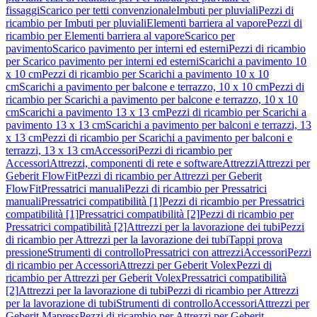
fissaggi
Scarico per tetti convenzionale
Imbuti per pluviali
Pezzi di
ricambio per Imbuti per pluviali
Elementi barriera al vapore
Pezzi di
ricambio per Elementi barriera al vapore
Scarico per
pavimento
Scarico pavimento per interni ed esterni
Pezzi di ricambio
per Scarico pavimento per interni ed esterni
Scarichi a pavimento 10
x 10 cm
Pezzi di ricambio per Scarichi a pavimento 10 x 10
cm
Scarichi a pavimento per balcone e terrazzo, 10 x 10 cm
Pezzi di
ricambio per Scarichi a pavimento per balcone e terrazzo, 10 x 10
cm
Scarichi a pavimento 13 x 13 cm
Pezzi di ricambio per Scarichi a
pavimento 13 x 13 cm
Scarichi a pavimento per balconi e terrazzi, 13
x 13 cm
Pezzi di ricambio per Scarichi a pavimento per balconi e
terrazzi, 13 x 13 cm
Accessori
Pezzi di ricambio per
Accessori
Attrezzi, componenti di rete e software
Attrezzi
Attrezzi per
Geberit FlowFit
Pezzi di ricambio per Attrezzi per Geberit
FlowFit
Pressatrici manuali
Pezzi di ricambio per Pressatrici
manuali
Pressatrici compatibilità [1]
Pezzi di ricambio per Pressatrici
compatibilità [1]
Pressatrici compatibilità [2]
Pezzi di ricambio per
Pressatrici compatibilità [2]
Attrezzi per la lavorazione dei tubi
Pezzi
di ricambio per Attrezzi per la lavorazione dei tubi
Tappi prova
pressione
Strumenti di controllo
Pressatrici con attrezzi
Accessori
Pezzi
di ricambio per Accessori
Attrezzi per Geberit Volex
Pezzi di
ricambio per Attrezzi per Geberit Volex
Pressatrici compatibilità
[2]
Attrezzi per la lavorazione di tubi
Pezzi di ricambio per Attrezzi
per la lavorazione di tubi
Strumenti di controllo
Accessori
Attrezzi per
Geberit Mapress
Pezzi di ricambio per Attrezzi per Geberit