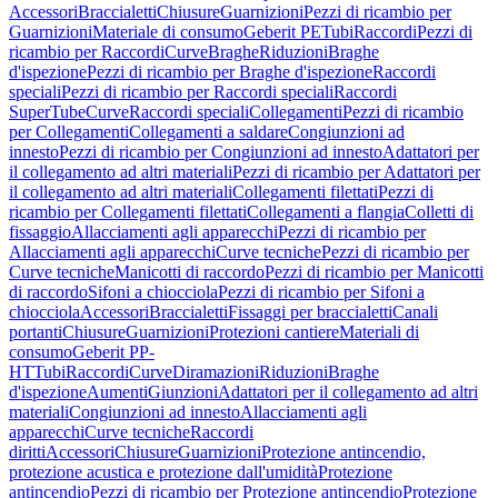
Accessori
Braccialetti
Chiusure
Guarnizioni
Pezzi di ricambio per
Guarnizioni
Materiale di consumo
Geberit PE
Tubi
Raccordi
Pezzi di
ricambio per Raccordi
Curve
Braghe
Riduzioni
Braghe
d'ispezione
Pezzi di ricambio per Braghe d'ispezione
Raccordi
speciali
Pezzi di ricambio per Raccordi speciali
Raccordi
SuperTube
Curve
Raccordi speciali
Collegamenti
Pezzi di ricambio
per Collegamenti
Collegamenti a saldare
Congiunzioni ad
innesto
Pezzi di ricambio per Congiunzioni ad innesto
Adattatori per
il collegamento ad altri materiali
Pezzi di ricambio per Adattatori per
il collegamento ad altri materiali
Collegamenti filettati
Pezzi di
ricambio per Collegamenti filettati
Collegamenti a flangia
Colletti di
fissaggio
Allacciamenti agli apparecchi
Pezzi di ricambio per
Allacciamenti agli apparecchi
Curve tecniche
Pezzi di ricambio per
Curve tecniche
Manicotti di raccordo
Pezzi di ricambio per Manicotti
di raccordo
Sifoni a chiocciola
Pezzi di ricambio per Sifoni a
chiocciola
Accessori
Braccialetti
Fissaggi per braccialetti
Canali
portanti
Chiusure
Guarnizioni
Protezioni cantiere
Materiali di
consumo
Geberit PP-
HT
Tubi
Raccordi
Curve
Diramazioni
Riduzioni
Braghe
d'ispezione
Aumenti
Giunzioni
Adattatori per il collegamento ad altri
materiali
Congiunzioni ad innesto
Allacciamenti agli
apparecchi
Curve tecniche
Raccordi
diritti
Accessori
Chiusure
Guarnizioni
Protezione antincendio,
protezione acustica e protezione dall'umidità
Protezione
antincendio
Pezzi di ricambio per Protezione antincendio
Protezione