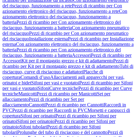
ricambio per Installazione da incasso
Con azionamento elettronico
del risciacquo, funzionamento a rete
Pezzi di ricambio per Con
azionamento elettronico del risciacquo, funzionamento a rete
Con
azionamento elettronico del risciacquo, funzionamento a
batteria
Pezzi di ricambio per Con azionamento elettronico del
risciacquo, funzionamento a batteria
Con azionamento pneumatico
del risciacquo
Pezzi di ricambio per Con azionamento pneumatico
del risciacquo
Installazione esterna
Pezzi di ricambio per Installazione
esterna
Con azionamento elettronico del risciacquo, funzionamento a
batteria
Pezzi di ricambio per Con azionamento elettronico del
risciacquo, funzionamento a batteria
Accessori
Pezzi di ricambio per
Accessori
Kit per il montaggio grezzo e kit di adattamento
Pezzi di
ricambio per Kit per il montaggio grezzo e kit di adattamento
Tubi di
risciacquo, curve di risciacquo e adattatori
Placche di
copertura
Comandi d’uso
Allacciamenti agli apparecchi per vasi,
orinatoi e bidet
Sifoni per vasi e vuotatoi
Pezzi di ricambio per Sifoni
per vasi e vuotatoi
Sifoni
Curve tecniche
Pezzi di ricambio per Curve
tecniche
Manicotti
Pezzi di ricambio per Manicotti
Set per
allacciamento
Pezzi di ricambio per Set per
allacciamento
Cannotti
Pezzi di ricambio per Cannotti
Raccordi in
PVC
Pezzi di ricambio per Raccordi in PVC
Morsetti e cappucci di
copertura
Sifoni per orinatoi
Pezzi di ricambio per Sifoni per
orinatoi
Sifoni per orinatoio
Pezzi di ricambio per Sifoni per
orinatoio
Sifoni tubolari
Pezzi di ricambio per Sifoni
tubolari
Prolunghe del tubo di risciacquo e del cannotto
Pezzi di