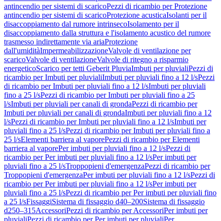
antincendio per sistemi di scarico
Pezzi di ricambio per Protezione
antincendio per sistemi di scarico
Protezione acustica
Isolanti per il
disaccoppiamento dal rumore intrinseco
Isolamento per il
disaccoppiamento dalla struttura e l'isolamento acustico del rumore
trasmesso indirettamente via aria
Protezione
dall'umidità
Impermeabilizzazione
Valvole di ventilazione per
scarico
Valvole di ventilazione
Valvole di ritegno a risparmio
energetico
Scarico per tetti Geberit Pluvia
Imbuti per pluviali
Pezzi di
ricambio per Imbuti per pluviali
Imbuti per pluviali fino a 12 l/s
Pezzi
di ricambio per Imbuti per pluviali fino a 12 l/s
Imbuti per pluviali
fino a 25 l/s
Pezzi di ricambio per Imbuti per pluviali fino a 25
l/s
Imbuti per pluviali per canali di gronda
Pezzi di ricambio per
Imbuti per pluviali per canali di gronda
Imbuti per pluviali fino a 12
l/s
Pezzi di ricambio per Imbuti per pluviali fino a 12 l/s
Imbuti per
pluviali fino a 25 l/s
Pezzi di ricambio per Imbuti per pluviali fino a
25 l/s
Elementi barriera al vapore
Pezzi di ricambio per Elementi
barriera al vapore
Per imbuti per pluviali fino a 12 l/s
Pezzi di
ricambio per Per imbuti per pluviali fino a 12 l/s
Per imbuti per
pluviali fino a 25 l/s
Troppopieni d'emergenza
Pezzi di ricambio per
Troppopieni d'emergenza
Per imbuti per pluviali fino a 12 l/s
Pezzi di
ricambio per Per imbuti per pluviali fino a 12 l/s
Per imbuti per
pluviali fino a 25 l/s
Pezzi di ricambio per Per imbuti per pluviali fino
a 25 l/s
Fissaggi
Sistema di fissaggio d40–200
Sistema di fissaggio
d250–315
Accessori
Pezzi di ricambio per Accessori
Per imbuti per
pluviali
Pezzi di ricambio per Per imbuti per pluviali
Per