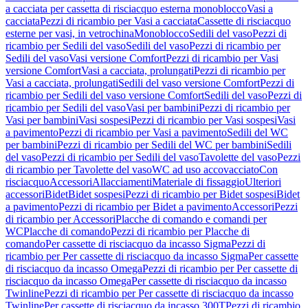
a cacciata per cassetta di risciacquo esterna monoblocco
Vasi a
cacciata
Pezzi di ricambio per Vasi a cacciata
Cassette di risciacquo
esterne per vasi, in vetrochina
Monoblocco
Sedili del vaso
Pezzi di
ricambio per Sedili del vaso
Sedili del vaso
Pezzi di ricambio per
Sedili del vaso
Vasi versione Comfort
Pezzi di ricambio per Vasi
versione Comfort
Vasi a cacciata, prolungati
Pezzi di ricambio per
Vasi a cacciata, prolungati
Sedili del vaso versione Comfort
Pezzi di
ricambio per Sedili del vaso versione Comfort
Sedili del vaso
Pezzi di
ricambio per Sedili del vaso
Vasi per bambini
Pezzi di ricambio per
Vasi per bambini
Vasi sospesi
Pezzi di ricambio per Vasi sospesi
Vasi
a pavimento
Pezzi di ricambio per Vasi a pavimento
Sedili del WC
per bambini
Pezzi di ricambio per Sedili del WC per bambini
Sedili
del vaso
Pezzi di ricambio per Sedili del vaso
Tavolette del vaso
Pezzi
di ricambio per Tavolette del vaso
WC ad uso accovacciato
Con
risciacquo
Accessori
Allacciamenti
Materiale di fissaggio
Ulteriori
accessori
Bidet
Bidet sospesi
Pezzi di ricambio per Bidet sospesi
Bidet
a pavimento
Pezzi di ricambio per Bidet a pavimento
Accessori
Pezzi
di ricambio per Accessori
Placche di comando e comandi per
WC
Placche di comando
Pezzi di ricambio per Placche di
comando
Per cassette di risciacquo da incasso Sigma
Pezzi di
ricambio per Per cassette di risciacquo da incasso Sigma
Per cassette
di risciacquo da incasso Omega
Pezzi di ricambio per Per cassette di
risciacquo da incasso Omega
Per cassette di risciacquo da incasso
Twinline
Pezzi di ricambio per Per cassette di risciacquo da incasso
Twinline
Per cassette di risciacquo da incasso 300T
Pezzi di ricambio