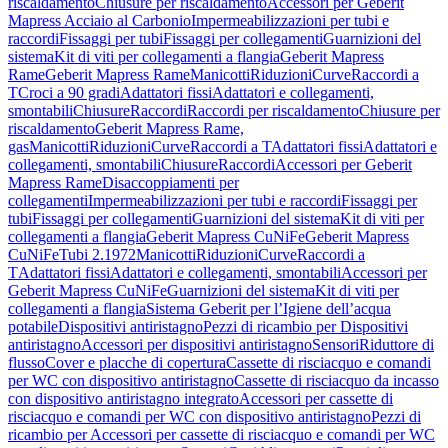
riscaldamento
Chiusure per riscaldamento
Accessori per Geberit
Mapress Acciaio al Carbonio
Impermeabilizzazioni per tubi e
raccordi
Fissaggi per tubi
Fissaggi per collegamenti
Guarnizioni del
sistema
Kit di viti per collegamenti a flangia
Geberit Mapress
Rame
Geberit Mapress Rame
Manicotti
Riduzioni
Curve
Raccordi a
T
Croci a 90 gradi
Adattatori fissi
Adattatori e collegamenti,
smontabili
Chiusure
Raccordi
Raccordi per riscaldamento
Chiusure per
riscaldamento
Geberit Mapress Rame,
gas
Manicotti
Riduzioni
Curve
Raccordi a T
Adattatori fissi
Adattatori e
collegamenti, smontabili
Chiusure
Raccordi
Accessori per Geberit
Mapress Rame
Disaccoppiamenti per
collegamenti
Impermeabilizzazioni per tubi e raccordi
Fissaggi per
tubi
Fissaggi per collegamenti
Guarnizioni del sistema
Kit di viti per
collegamenti a flangia
Geberit Mapress CuNiFe
Geberit Mapress
CuNiFe
Tubi 2.1972
Manicotti
Riduzioni
Curve
Raccordi a
T
Adattatori fissi
Adattatori e collegamenti, smontabili
Accessori per
Geberit Mapress CuNiFe
Guarnizioni del sistema
Kit di viti per
collegamenti a flangia
Sistema Geberit per l’Igiene dell’acqua
potabile
Dispositivi antiristagno
Pezzi di ricambio per Dispositivi
antiristagno
Accessori per dispositivi antiristagno
Sensori
Riduttore di
flusso
Cover e placche di copertura
Cassette di risciacquo e comandi
per WC con dispositivo antiristagno
Cassette di risciacquo da incasso
con dispositivo antiristagno integrato
Accessori per cassette di
risciacquo e comandi per WC con dispositivo antiristagno
Pezzi di
ricambio per Accessori per cassette di risciacquo e comandi per WC