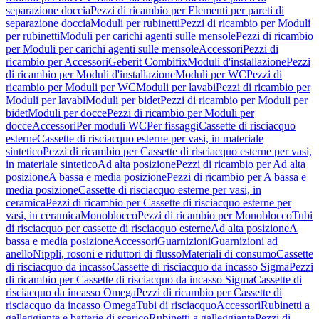
separazione doccia
Pezzi di ricambio per Elementi per pareti di
separazione doccia
Moduli per rubinetti
Pezzi di ricambio per Moduli
per rubinetti
Moduli per carichi agenti sulle mensole
Pezzi di ricambio
per Moduli per carichi agenti sulle mensole
Accessori
Pezzi di
ricambio per Accessori
Geberit Combifix
Moduli d'installazione
Pezzi
di ricambio per Moduli d'installazione
Moduli per WC
Pezzi di
ricambio per Moduli per WC
Moduli per lavabi
Pezzi di ricambio per
Moduli per lavabi
Moduli per bidet
Pezzi di ricambio per Moduli per
bidet
Moduli per docce
Pezzi di ricambio per Moduli per
docce
Accessori
Per moduli WC
Per fissaggi
Cassette di risciacquo
esterne
Cassette di risciacquo esterne per vasi, in materiale
sintetico
Pezzi di ricambio per Cassette di risciacquo esterne per vasi,
in materiale sintetico
Ad alta posizione
Pezzi di ricambio per Ad alta
posizione
A bassa e media posizione
Pezzi di ricambio per A bassa e
media posizione
Cassette di risciacquo esterne per vasi, in
ceramica
Pezzi di ricambio per Cassette di risciacquo esterne per
vasi, in ceramica
Monoblocco
Pezzi di ricambio per Monoblocco
Tubi
di risciacquo per cassette di risciacquo esterne
Ad alta posizione
A
bassa e media posizione
Accessori
Guarnizioni
Guarnizioni ad
anello
Nippli, rosoni e riduttori di flusso
Materiali di consumo
Cassette
di risciacquo da incasso
Cassette di risciacquo da incasso Sigma
Pezzi
di ricambio per Cassette di risciacquo da incasso Sigma
Cassette di
risciacquo da incasso Omega
Pezzi di ricambio per Cassette di
risciacquo da incasso Omega
Tubi di risciacquo
Accessori
Rubinetti a
galleggiante e batterie di scarico
Rubinetti a galleggiante
Pezzi di