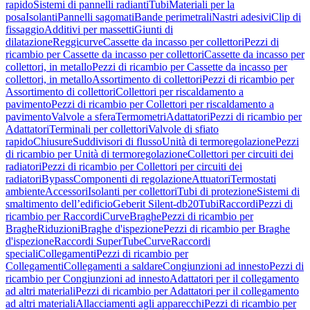
rapido
Sistemi di pannelli radianti
Tubi
Materiali per la
posa
Isolanti
Pannelli sagomati
Bande perimetrali
Nastri adesivi
Clip di
fissaggio
Additivi per massetti
Giunti di
dilatazione
Reggicurve
Cassette da incasso per collettori
Pezzi di
ricambio per Cassette da incasso per collettori
Cassette da incasso per
collettori, in metallo
Pezzi di ricambio per Cassette da incasso per
collettori, in metallo
Assortimento di collettori
Pezzi di ricambio per
Assortimento di collettori
Collettori per riscaldamento a
pavimento
Pezzi di ricambio per Collettori per riscaldamento a
pavimento
Valvole a sfera
Termometri
Adattatori
Pezzi di ricambio per
Adattatori
Terminali per collettori
Valvole di sfiato
rapido
Chiusure
Suddivisori di flusso
Unità di termoregolazione
Pezzi
di ricambio per Unità di termoregolazione
Collettori per circuiti dei
radiatori
Pezzi di ricambio per Collettori per circuiti dei
radiatori
Bypass
Componenti di regolazione
Attuatori
Termostati
ambiente
Accessori
Isolanti per collettori
Tubi di protezione
Sistemi di
smaltimento dell’edificio
Geberit Silent-db20
Tubi
Raccordi
Pezzi di
ricambio per Raccordi
Curve
Braghe
Pezzi di ricambio per
Braghe
Riduzioni
Braghe d'ispezione
Pezzi di ricambio per Braghe
d'ispezione
Raccordi SuperTube
Curve
Raccordi
speciali
Collegamenti
Pezzi di ricambio per
Collegamenti
Collegamenti a saldare
Congiunzioni ad innesto
Pezzi di
ricambio per Congiunzioni ad innesto
Adattatori per il collegamento
ad altri materiali
Pezzi di ricambio per Adattatori per il collegamento
ad altri materiali
Allacciamenti agli apparecchi
Pezzi di ricambio per