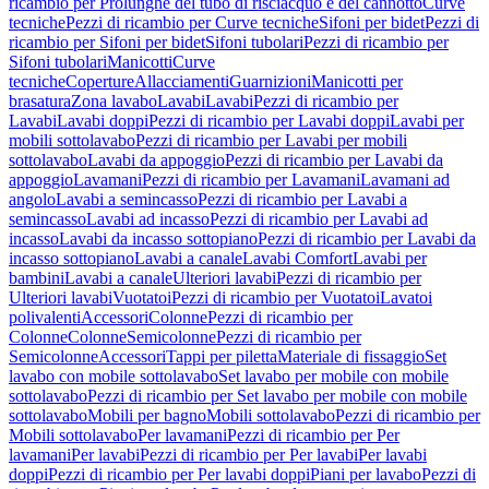
ricambio per Prolunghe del tubo di risciacquo e del cannotto
Curve
tecniche
Pezzi di ricambio per Curve tecniche
Sifoni per bidet
Pezzi di
ricambio per Sifoni per bidet
Sifoni tubolari
Pezzi di ricambio per
Sifoni tubolari
Manicotti
Curve
tecniche
Coperture
Allacciamenti
Guarnizioni
Manicotti per
brasatura
Zona lavabo
Lavabi
Lavabi
Pezzi di ricambio per
Lavabi
Lavabi doppi
Pezzi di ricambio per Lavabi doppi
Lavabi per
mobili sottolavabo
Pezzi di ricambio per Lavabi per mobili
sottolavabo
Lavabi da appoggio
Pezzi di ricambio per Lavabi da
appoggio
Lavamani
Pezzi di ricambio per Lavamani
Lavamani ad
angolo
Lavabi a semincasso
Pezzi di ricambio per Lavabi a
semincasso
Lavabi ad incasso
Pezzi di ricambio per Lavabi ad
incasso
Lavabi da incasso sottopiano
Pezzi di ricambio per Lavabi da
incasso sottopiano
Lavabi a canale
Lavabi Comfort
Lavabi per
bambini
Lavabi a canale
Ulteriori lavabi
Pezzi di ricambio per
Ulteriori lavabi
Vuotatoi
Pezzi di ricambio per Vuotatoi
Lavatoi
polivalenti
Accessori
Colonne
Pezzi di ricambio per
Colonne
Colonne
Semicolonne
Pezzi di ricambio per
Semicolonne
Accessori
Tappi per piletta
Materiale di fissaggio
Set
lavabo con mobile sottolavabo
Set lavabo per mobile con mobile
sottolavabo
Pezzi di ricambio per Set lavabo per mobile con mobile
sottolavabo
Mobili per bagno
Mobili sottolavabo
Pezzi di ricambio per
Mobili sottolavabo
Per lavamani
Pezzi di ricambio per Per
lavamani
Per lavabi
Pezzi di ricambio per Per lavabi
Per lavabi
doppi
Pezzi di ricambio per Per lavabi doppi
Piani per lavabo
Pezzi di