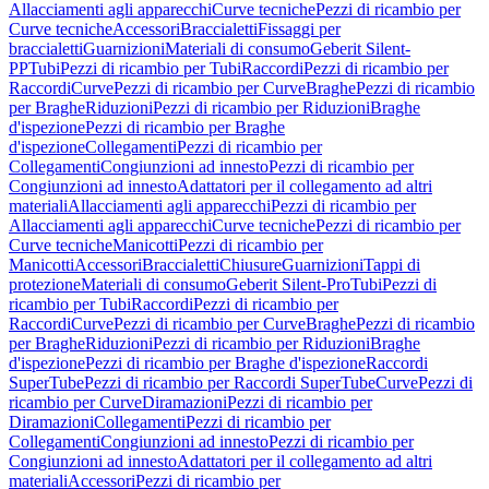
Allacciamenti agli apparecchi
Curve tecniche
Pezzi di ricambio per
Curve tecniche
Accessori
Braccialetti
Fissaggi per
braccialetti
Guarnizioni
Materiali di consumo
Geberit Silent-
PP
Tubi
Pezzi di ricambio per Tubi
Raccordi
Pezzi di ricambio per
Raccordi
Curve
Pezzi di ricambio per Curve
Braghe
Pezzi di ricambio
per Braghe
Riduzioni
Pezzi di ricambio per Riduzioni
Braghe
d'ispezione
Pezzi di ricambio per Braghe
d'ispezione
Collegamenti
Pezzi di ricambio per
Collegamenti
Congiunzioni ad innesto
Pezzi di ricambio per
Congiunzioni ad innesto
Adattatori per il collegamento ad altri
materiali
Allacciamenti agli apparecchi
Pezzi di ricambio per
Allacciamenti agli apparecchi
Curve tecniche
Pezzi di ricambio per
Curve tecniche
Manicotti
Pezzi di ricambio per
Manicotti
Accessori
Braccialetti
Chiusure
Guarnizioni
Tappi di
protezione
Materiali di consumo
Geberit Silent-Pro
Tubi
Pezzi di
ricambio per Tubi
Raccordi
Pezzi di ricambio per
Raccordi
Curve
Pezzi di ricambio per Curve
Braghe
Pezzi di ricambio
per Braghe
Riduzioni
Pezzi di ricambio per Riduzioni
Braghe
d'ispezione
Pezzi di ricambio per Braghe d'ispezione
Raccordi
SuperTube
Pezzi di ricambio per Raccordi SuperTube
Curve
Pezzi di
ricambio per Curve
Diramazioni
Pezzi di ricambio per
Diramazioni
Collegamenti
Pezzi di ricambio per
Collegamenti
Congiunzioni ad innesto
Pezzi di ricambio per
Congiunzioni ad innesto
Adattatori per il collegamento ad altri
materiali
Accessori
Pezzi di ricambio per