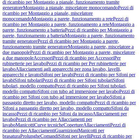
di ricambio per Montaggio a pianale, funzionamento tramite
generatore
Montaggio a pianale, miscelatore monocomando
Pezzi di
ricambio per Montaggio a pianale, miscelatore
monocomando
Montaggio a parete, funzionamento a rete
Pezzi di
ricambio per Montaggio a parete, funzionamento a rete
Montaggio a
parete, funzionamento a batteria
Pezzi di ricambio per Montaggio a
parete, funzionamento a batteria
Montaggio a parete, funzionamento
tramite generatore
Pezzi di ricambio per Montaggio a parete,
funzionamento tramite generatore
Montaggio a parete, miscelatore a
due manopole
Pezzi di ricambio per Montaggio a parete, miscelatore
a due manopole
Accessori
Pezzi di ricambio per Accessori
Per
rubinetterie per lavabo
Pezzi di ricambio per Per rubinetterie per
lavabo
Allacciamenti agli apparecchi per zona lavabo, lavelli,
apparecchi e lavatoi
Sifoni per lavabi
Pezzi di ricambio per Sifoni per
lavabi
Sifoni tubolari
Pezzi di ricambio per Sifoni tubolari
Sifoni
tubolari, modello compatto
Pezzi di ricambio per Sifoni tubolari,
modello compatto
Sifoni con tubo ad immersione per lavabo
Pezzi di
ricambio per Sifoni con tubo ad immersione per lavabo
Sifoni a
passaggio diretto per lavabo, modello compatto
Pezzi di ricambio per
Sifoni a passaggio diretto per lavabo, modello compatto
Sifoni da
incasso
Pezzi di ricambio per Sifoni da incasso
Allacciamenti per
lavabo
Pezzi di ricambio per Allacciamenti per
lavabo
Manicotti
Curve tecniche
Coperture
Allacciamenti
Pezzi di
ricambio per Allacciamenti
Guarnizioni
Manicotti per
brasatura
Prolunghe
Comandi
Sifoni per lavelli
Pezzi di ricambio per