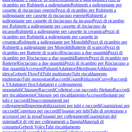
ricambio per Rubinetti a galleggiante
Rubinetti a galleggiante per
cassette di risciacquo esterne
Pezzi di ricambio per Rubinetti a
galleggiante per cassette di risciacquo esterne
Rubinetti a
galleggiante per cassette di risciacquo da incasso
Pezzi di ricambio
per Rubinetti a galleggiante per cassette di risciacquo da
incasso
Rubinetti a galleggiante per cassette in ceramica
Pezzi di
ricambio per Rubinetti a galleggiante per cassette in
ceramica
Rubinetti a galleggiante per Monolith
Pezzi di ricambio per
Rubinetti a galleggiante per Monolith
Batterie di scarico
Pezzi di
ricambio per Batterie di scarico
Risciacquo a due quantità
Pezzi di
ricambio per Risciacquo a due quantità
Batterie
Pezzi di ricambio per
Batterie
Risciacquo a due quantità
Pezzi di ricambio per Risciacquo a
due quantità
Accessori
Pulsanti
Adattatori
Membrane
Adduzione
idrica
Geberit FlowFit
Tubi multistrato
Tubi riscaldamento
multistrato
Tubi monostrato
Raccordi
Giunti
Riduzioni
Curve
Raccordi
a T
Adattatori fissi
Adattatori e collegamenti,
smontabili
Chiusure
Raccordi
Collettori con raccordo filettato
Raccordi
per riscaldamento
Chiusure per riscaldamento
Accessori
Isolanti per
tubi e raccordi
Disaccoppiamenti per
collegamenti
Impermeabilizzazioni per tubi e raccordi
Guarnizioni per
raccordi
Copertura per raccordi
Fissaggi per tubi
Tubi di protezione e
accessori per la posa
Fissaggi per collegamenti
Guarnizioni del
sistema
Kit di viti per collegamenti a flangia
Materiali di
consumo
Geberit Volex
Tubi riscaldamento