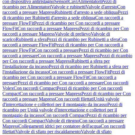
con dispositivo antiristagno
Sensori
Cavi
Alimentatori
Pezzi di
ricambio per Alimentatori
Valvole e rubinetti
Valvole d'arresto
Con
raccordi a pressare Mapress
Rubinetti d'arresto a sede obliqua
Pezzi
di ricambio per Rubinetti d'arresto a sede obliqua
Con raccordi a
pressare FlowFit
Pezzi di ricambio per Con raccordi a pressare
FlowFit
Con raccordi a pressare Mapress
Pezzi di ricambio per Con
raccordi a pressare Mapress
Valvole di prelievo
Valvole di
scarico
Rubinetti a sfera
Pezzi di ricambio per Rubinetti a sfera
Con
raccordi a pressare FlowFit
Pezzi di ricambio per Con raccordi a
pressare FlowFit
Con raccordi a pressare
Pezzi di ricambio per Con
raccordi a pressare
Con raccordi a pressare Mapress
Pezzi di ricambio
per Con raccordi a pressare Mapress
Rubinetti a sfera per
l'installazione da incasso
Pezzi di ricambio per Rubinetti a sfera per
l'installazione da incasso
Con raccordi a pressare FlowFit
Pezzi di
ricambio per Con raccordi a pressare FlowFit
Con raccordi a
pressare
Pezzi di ricambio per Con raccordi a pressare
Con raccordi
Volex
Con raccordi Compact
Pezzi di ricambio per Con raccordi
Compact
Con raccordi a pressare Mapress
Pezzi di ricambio per Con
raccordi a pressare Mapress
Con raccordi filettati
Unità valvole
d'intercettazione e collettori per il montaggio da incasso
Pezzi di
ricambio per Unità valvole d'intercettazione e collettori per il
montaggio da incasso
Con raccordi Compact
Pezzi di ricambio per
Con raccordi Compact
Valvole di ritegno
Con raccordi a pressare
Mapress
Collegamenti idrici per contatore dell'acqua
Con raccordi
filettati
Valvole di sfiato per riscaldamento
Valvole di sfiato