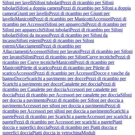
Sifoni per lavelli
Sifoni tubolari
Pezzi di ricambio per Sifoni
tubolari
Sifoni a doppia camera
Pezzi di ricambio per Sifoni a doppia
camera
Giunti per lavello
Pezzi di ricambio per Giunti per
lavello
Manicotti
Pezzi di ricambio per Manicotti
Accessori
Pezzi di
ricambio per Accessori
Sifoni per apparecchi
Pezzi di ricambio per
Sifoni per apparecchi
Sifoni tubolari
Pezzi di ricambio per Sifoni
tubolari
Sifoni da incasso
Pezzi di ricambio per Sifoni da
incasso
Sifoni esterni
Pezzi di ricambio per Sifoni
esterni
Allacciamenti
Pezzi di ricambio per
Allacciamenti
Accessori
Sifoni per lavatoi
Pezzi di ricambio per Sifoni
per lavatoi
Sifoni
Pezzi di ricambio per Sifoni
Curve tecniche
Pezzi di
ricambio per Curve tecniche
Manicotti
Pezzi di ricambio per
Manicotti
Pilette di scarico
Pezzi di ricambio per Pilette di
scarico
Accessori
Pezzi di ricambio per Accessori
Docce e vasche da
bagno
Docce
Scarichi a pavimento per docce
Pezzi di ricambio per
Scarichi a pavimento per docce
Canalette per doccia
Pezzi di
ricambio per Canalette per doccia
Accessori per canalette per
doccia
Pezzi di ricambio per Accessori per canalette per doccia
Sifoni
per doccia a pavimento
Pezzi di ricambio per Sifoni per doccia a
pavimento
Accessori per sifoni per doccia a pavimento
Pezzi di
ricambio per Accessori per sifoni per doccia a pavimento
Scarichi a
parete
Pezzi di ricambio per Scarichi a parete
Accessori per scarichi a
parete
Pezzi di ricambio per Accessori per scarichi a parete
Piatti
doccia e superfici doccia
Pezzi di ricambio per Piatti doccia e
superfici doccia
Piatti doccia in vetrochina
Moduli