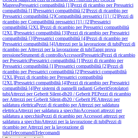
Mapress
Pressatrici compatibilità [1]
Pezzi di ricambio per Pressatrici
compatibilità [1]
Pressatrici compatibilità [2]
Pezzi di ricambio per
Pressatrici compatibilità [2]
Compatibilità pressatrici [1] / [2]
Pezzi di
ricambio per Compatibilità pressatrici [1] / [2]
Pressatrici
compatibilità [2XL]
Pezzi di ricambio per Pressatrici compatibilità
[2XL]
Pressatrici compatibilità [3]
Pezzi di ricambio per Pressatrici
compatibilità [3]
Pressatrici compatibilità [4]
Pezzi di ricambio per
Pressatrici compatibilità [4]
Attrezzi per la lavorazione di tubi
Pezzi di
ricambio per Attrezzi per la lavorazione di tubi
Tappi prova
pressione
Strumenti di controllo
Accessori
Pressatrici
Pezzi di ricambio
per Pressatrici
Pressatrici compatibilità [1]
Pezzi di ricambio per
Pressatrici compatibilità [1]
Pressatrici compatibilità [2]
Pezzi di
ricambio per Pressatrici compatibilità [2]
Pressatrici compatibilità
[2XL]
Pezzi di ricambio per Pressatrici compatibilità
[2XL]
Pressatrici compatibilità [4]
Pezzi di ricambio per Pressatrici
compatibilità [4]
Per sistemi di pannelli radianti Geberit
Srotolatori
tubi
Attrezzi per Geberit Silent-db20 / Geberit PE
Pezzi di ricambio
per Attrezzi per Geberit Silent-db20 / Geberit PE
Attrezzi per
saldatura elettrica
Pezzi di ricambio per Attrezzi per saldatura
elettrica
Attrezzi per saldatura a specchio
Accessori attrezzi per
saldatura a specchio
Pezzi di ricambio per Accessori attrezzi per
saldatura a specchio
Attrezzi per la lavorazione di tubi
Pezzi di
ricambio per Attrezzi per la lavorazione di
tubi
Telecomandi
Telecomandi