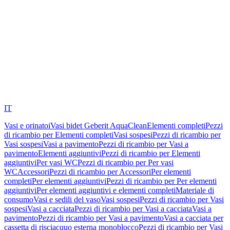
IT
Vasi e orinatoi
Vasi bidet Geberit AquaClean
Elementi completi
Pezzi
di ricambio per Elementi completi
Vasi sospesi
Pezzi di ricambio per
Vasi sospesi
Vasi a pavimento
Pezzi di ricambio per Vasi a
pavimento
Elementi aggiuntivi
Pezzi di ricambio per Elementi
aggiuntivi
Per vasi WC
Pezzi di ricambio per Per vasi
WC
Accessori
Pezzi di ricambio per Accessori
Per elementi
completi
Per elementi aggiuntivi
Pezzi di ricambio per Per elementi
aggiuntivi
Per elementi aggiuntivi e elementi completi
Materiale di
consumo
Vasi e sedili del vaso
Vasi sospesi
Pezzi di ricambio per Vasi
sospesi
Vasi a cacciata
Pezzi di ricambio per Vasi a cacciata
Vasi a
pavimento
Pezzi di ricambio per Vasi a pavimento
Vasi a cacciata per
cassetta di risciacquo esterna monoblocco
Pezzi di ricambio per Vasi