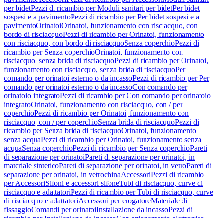
per bidet
Pezzi di ricambio per Moduli sanitari per bidet
Per bidet
sospesi e a pavimento
Pezzi di ricambio per Per bidet sospesi e a
pavimento
Orinatoi
Orinatoi, funzionamento con risciacquo, con
bordo di risciacquo
Pezzi di ricambio per Orinatoi, funzionamento
con risciacquo, con bordo di risciacquo
Senza coperchio
Pezzi di
ricambio per Senza coperchio
Orinatoi, funzionamento con
risciacquo, senza brida di risciacquo
Pezzi di ricambio per Orinatoi,
funzionamento con risciacquo, senza brida di risciacquo
Per
comando per orinatoi esterno o da incasso
Pezzi di ricambio per Per
comando per orinatoi esterno o da incasso
Con comando per
orinatoio integrato
Pezzi di ricambio per Con comando per orinatoio
integrato
Orinatoi, funzionamento con risciacquo, con / per
coperchio
Pezzi di ricambio per Orinatoi, funzionamento con
risciacquo, con / per coperchio
Senza brida di risciacquo
Pezzi di
ricambio per Senza brida di risciacquo
Orinatoi, funzionamento
senza acqua
Pezzi di ricambio per Orinatoi, funzionamento senza
acqua
Senza coperchio
Pezzi di ricambio per Senza coperchio
Pareti
di separazione per orinatoi
Pareti di separazione per orinatoi, in
materiale sintetico
Pareti di separazione per orinatoi, in vetro
Pareti di
separazione per orinatoi, in vetrochina
Accessori
Pezzi di ricambio
per Accessori
Sifoni e accessori sifone
Tubi di risciacquo, curve di
risciacquo e adattatori
Pezzi di ricambio per Tubi di risciacquo, curve
di risciacquo e adattatori
Accessori per erogatore
Materiale di
fissaggio
Comandi per orinatoi
Installazione da incasso
Pezzi di