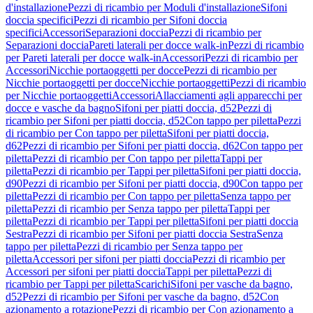
d'installazione
Pezzi di ricambio per Moduli d'installazione
Sifoni
doccia specifici
Pezzi di ricambio per Sifoni doccia
specifici
Accessori
Separazioni doccia
Pezzi di ricambio per
Separazioni doccia
Pareti laterali per docce walk-in
Pezzi di ricambio
per Pareti laterali per docce walk-in
Accessori
Pezzi di ricambio per
Accessori
Nicchie portaoggetti per docce
Pezzi di ricambio per
Nicchie portaoggetti per docce
Nicchie portaoggetti
Pezzi di ricambio
per Nicchie portaoggetti
Accessori
Allacciamenti agli apparecchi per
docce e vasche da bagno
Sifoni per piatti doccia, d52
Pezzi di
ricambio per Sifoni per piatti doccia, d52
Con tappo per piletta
Pezzi
di ricambio per Con tappo per piletta
Sifoni per piatti doccia,
d62
Pezzi di ricambio per Sifoni per piatti doccia, d62
Con tappo per
piletta
Pezzi di ricambio per Con tappo per piletta
Tappi per
piletta
Pezzi di ricambio per Tappi per piletta
Sifoni per piatti doccia,
d90
Pezzi di ricambio per Sifoni per piatti doccia, d90
Con tappo per
piletta
Pezzi di ricambio per Con tappo per piletta
Senza tappo per
piletta
Pezzi di ricambio per Senza tappo per piletta
Tappi per
piletta
Pezzi di ricambio per Tappi per piletta
Sifoni per piatti doccia
Sestra
Pezzi di ricambio per Sifoni per piatti doccia Sestra
Senza
tappo per piletta
Pezzi di ricambio per Senza tappo per
piletta
Accessori per sifoni per piatti doccia
Pezzi di ricambio per
Accessori per sifoni per piatti doccia
Tappi per piletta
Pezzi di
ricambio per Tappi per piletta
Scarichi
Sifoni per vasche da bagno,
d52
Pezzi di ricambio per Sifoni per vasche da bagno, d52
Con
azionamento a rotazione
Pezzi di ricambio per Con azionamento a