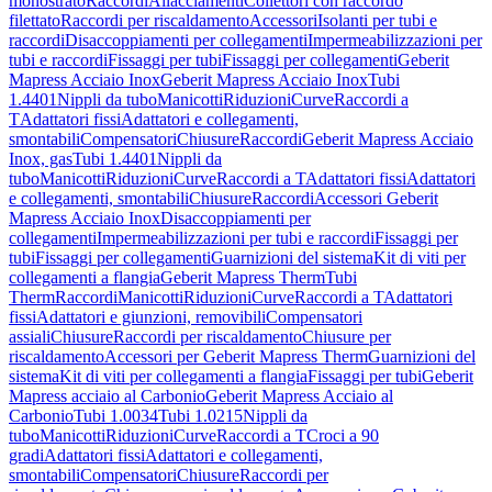
monostrato
Raccordi
Allacciamenti
Collettori con raccordo
filettato
Raccordi per riscaldamento
Accessori
Isolanti per tubi e
raccordi
Disaccoppiamenti per collegamenti
Impermeabilizzazioni per
tubi e raccordi
Fissaggi per tubi
Fissaggi per collegamenti
Geberit
Mapress Acciaio Inox
Geberit Mapress Acciaio Inox
Tubi
1.4401
Nippli da tubo
Manicotti
Riduzioni
Curve
Raccordi a
T
Adattatori fissi
Adattatori e collegamenti,
smontabili
Compensatori
Chiusure
Raccordi
Geberit Mapress Acciaio
Inox, gas
Tubi 1.4401
Nippli da
tubo
Manicotti
Riduzioni
Curve
Raccordi a T
Adattatori fissi
Adattatori
e collegamenti, smontabili
Chiusure
Raccordi
Accessori Geberit
Mapress Acciaio Inox
Disaccoppiamenti per
collegamenti
Impermeabilizzazioni per tubi e raccordi
Fissaggi per
tubi
Fissaggi per collegamenti
Guarnizioni del sistema
Kit di viti per
collegamenti a flangia
Geberit Mapress Therm
Tubi
Therm
Raccordi
Manicotti
Riduzioni
Curve
Raccordi a T
Adattatori
fissi
Adattatori e giunzioni, removibili
Compensatori
assiali
Chiusure
Raccordi per riscaldamento
Chiusure per
riscaldamento
Accessori per Geberit Mapress Therm
Guarnizioni del
sistema
Kit di viti per collegamenti a flangia
Fissaggi per tubi
Geberit
Mapress acciaio al Carbonio
Geberit Mapress Acciaio al
Carbonio
Tubi 1.0034
Tubi 1.0215
Nippli da
tubo
Manicotti
Riduzioni
Curve
Raccordi a T
Croci a 90
gradi
Adattatori fissi
Adattatori e collegamenti,
smontabili
Compensatori
Chiusure
Raccordi per