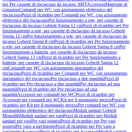
per Per cassette di risciacquo da incasso 300T
Accessori
Materiale di
consumo
Comandi per WC con azionamento elettronico del
risciacquo
Pezzi di ricambio per Comandi per WC con azionamento
elettronico del risciacquo
Per funzionamento a rete, per cassette di
risciacquo da incasso Geberit Sigma 12 cm
Pezzi di ricambio per Per
funzionamento a rete, per cassette di risciacquo da incasso Geberit
Sigma 12 cm
Per funzionamento a rete, per cassette di risciacquo da
incasso Geberit Sigma 8 cm
Pezzi di ricambio per Per funzionamento
a rete, per cassette di risciacquo da incasso Geberit Sigma 8 cm
Per
funzionamento a batteria, per cassette di risciacquo da incasso
Geberit Sigma 12 cm
Pezzi di ricambio per Per funzionamento a
batteria, per cassette di risciacquo da incasso Geberit Sigma 12
cm
Comandi per WC con azionamento pneumatico del
risciacquo
Pezzi di ricambio per Comandi per WC con azionamento
pneumatico del risciacquo
Per risciacquo a due quantità
Pezzi di
ricambio per Per risciacquo a due quantità
Per risciacquo ad una
quantità
Pezzi di ricambio per Per risciacquo ad una
quantità
Accessori per comandi per WC
Pezzi di ricambio per
Accessori per comandi per WC
Kit per il montaggio grezzo
Pezzi di
ricambio per Kit per il montaggio grezzo
Per comandi per WC con
azionamento elettronico del risciacquo
Moduli sanitari Geberit
Monolith
Moduli sanitari per vasi
Pezzi di ricambio per Moduli
sanitari per vasi
Per vasi sospesi
Pezzi di ricambio per Per vasi
sospesi
Per vaso a pavimento
Pezzi di ricambio per Per vaso a
pavimento
Accessori
Pezzi di ricambio per Accessori
Moduli sanitari