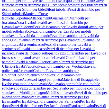
ricambio per Prolunghe del tubo di risciacquo e del cannotto
Curve
tecniche
Pezzi di ricambio per Curve tecniche
Sifoni per bidet
Pezzi di
ricambio per Sifoni per bidet
Sifoni tubolari
Pezzi di ricambio per
Sifoni tubolari
Manicotti
Curve
tecniche
Coperture
Allacciamenti
Guarnizioni
Manicotti per
brasatura
Zona lavabo
Lavabi
Lavabi
Pezzi di ricambio per
Lavabi
Lavabi doppi
Pezzi di ricambio per Lavabi doppi
Lavabi per
mobili sottolavabo
Pezzi di ricambio per Lavabi per mobili
sottolavabo
Lavabi da appoggio
Pezzi di ricambio per Lavabi da
appoggio
Lavamani
Pezzi di ricambio per Lavamani
Lavamani ad
angolo
Lavabi a semincasso
Pezzi di ricambio per Lavabi a
semincasso
Lavabi ad incasso
Pezzi di ricambio per Lavabi ad
incasso
Lavabi da incasso sottopiano
Pezzi di ricambio per Lavabi da
incasso sottopiano
Lavabi a canale
Lavabi Comfort
Lavabi per
bambini
Lavabi a canale
Ulteriori lavabi
Pezzi di ricambio per
Ulteriori lavabi
Vuotatoi
Pezzi di ricambio per Vuotatoi
Lavatoi
polivalenti
Accessori
Colonne
Pezzi di ricambio per
Colonne
Colonne
Semicolonne
Pezzi di ricambio per
Semicolonne
Accessori
Tappi per piletta
Materiale di fissaggio
Set
lavabo con mobile sottolavabo
Set lavabo per mobile con mobile
sottolavabo
Pezzi di ricambio per Set lavabo per mobile con mobile
sottolavabo
Mobili per bagno
Mobili sottolavabo
Pezzi di ricambio per
Mobili sottolavabo
Per lavamani
Pezzi di ricambio per Per
lavamani
Per lavabi
Pezzi di ricambio per Per lavabi
Per lavabi
doppi
Pezzi di ricambio per Per lavabi doppi
Piani per lavabo
Pezzi di