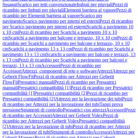
fissaggi
Scarico per tetti convenzionale
Imbuti per pluviali
Pezzi di
ricambio per Imbuti per pluviali
Elementi barriera al vapore
Pezzi di
ricambio per Elementi barriera al vapore
Scarico per
pavimento
Scarico pavimento per interni ed esterni
Pezzi di ricambio
per Scarico pavimento per interni ed esterni
Scarichi a pavimento 10
x 10 cm
Pezzi di ricambio per Scarichi a pavimento 10 x 10
cm
Scarichi a pavimento per balcone e terrazzo, 10 x 10 cm
Pezzi di
ricambio per Scarichi a pavimento per balcone e terrazzo, 10 x 10
cm
Scarichi a pavimento 13 x 13 cm
Pezzi di ricambio per Scarichi a
pavimento 13 x 13 cm
Scarichi a pavimento per balconi e terrazzi, 13
x 13 cm
Pezzi di ricambio per Scarichi a pavimento per balconi e
terrazzi, 13 x 13 cm
Accessori
Pezzi di ricambio per
Accessori
Attrezzi, componenti di rete e software
Attrezzi
Attrezzi per
Geberit FlowFit
Pezzi di ricambio per Attrezzi per Geberit
FlowFit
Pressatrici manuali
Pezzi di ricambio per Pressatrici
manuali
Pressatrici compatibilità [1]
Pezzi di ricambio per Pressatrici
compatibilità [1]
Pressatrici compatibilità [2]
Pezzi di ricambio per
Pressatrici compatibilità [2]
Attrezzi per la lavorazione dei tubi
Pezzi
di ricambio per Attrezzi per la lavorazione dei tubi
Tappi prova
pressione
Strumenti di controllo
Pressatrici con attrezzi
Accessori
Pezzi
di ricambio per Accessori
Attrezzi per Geberit Volex
Pezzi di
ricambio per Attrezzi per Geberit Volex
Pressatrici compatibilità
[2]
Attrezzi per la lavorazione di tubi
Pezzi di ricambio per Attrezzi
per la lavorazione di tubi
Strumenti di controllo
Accessori
Attrezzi per
Geberit Mapress
Pezzi di ricambio per Attrezzi per Geberit