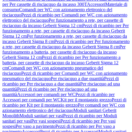
per Per cassette di risciacquo da incasso 300T
Accessori
Materiale di
consumo
Comandi per WC con azionamento elettronico del
risciacquo
Pezzi di ricambio per Comandi per WC con azionamento
elettronico del risciacquo
Per funzionamento a rete, per cassette di
risciacquo da incasso Geberit Sigma 12 cm
Pezzi di ricambio per Per
funzionamento a rete, per cassette di risciacquo da incasso Geberit
Sigma 12 cm
Per funzionamento a rete, per cassette di risciacquo da
incasso Geberit Sigma 8 cm
Pezzi di ricambio per Per funzionamento
a rete, per cassette di risciacquo da incasso Geberit Sigma 8 cm
Per
funzionamento a batteria, per cassette di risciacquo da incasso
Geberit Sigma 12 cm
Pezzi di ricambio per Per funzionamento a
batteria, per cassette di risciacquo da incasso Geberit Sigma 12
cm
Comandi per WC con azionamento pneumatico del
risciacquo
Pezzi di ricambio per Comandi per WC con azionamento
pneumatico del risciacquo
Per risciacquo a due quantità
Pezzi di
ricambio per Per risciacquo a due quantità
Per risciacquo ad una
quantità
Pezzi di ricambio per Per risciacquo ad una
quantità
Accessori per comandi per WC
Pezzi di ricambio per
Accessori per comandi per WC
Kit per il montaggio grezzo
Pezzi di
ricambio per Kit per il montaggio grezzo
Per comandi per WC con
azionamento elettronico del risciacquo
Moduli sanitari Geberit
Monolith
Moduli sanitari per vasi
Pezzi di ricambio per Moduli
sanitari per vasi
Per vasi sospesi
Pezzi di ricambio per Per vasi
sospesi
Per vaso a pavimento
Pezzi di ricambio per Per vaso a
pavimento
Accessori
Pezzi di ricambio per Accessori
Moduli sanitari