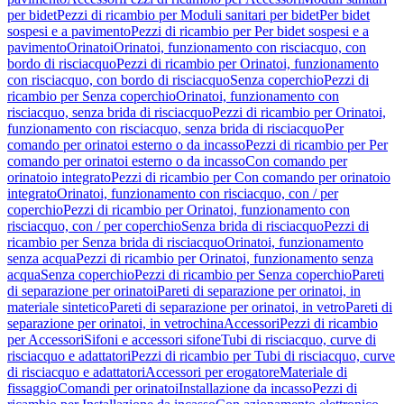
per bidet
Pezzi di ricambio per Moduli sanitari per bidet
Per bidet
sospesi e a pavimento
Pezzi di ricambio per Per bidet sospesi e a
pavimento
Orinatoi
Orinatoi, funzionamento con risciacquo, con
bordo di risciacquo
Pezzi di ricambio per Orinatoi, funzionamento
con risciacquo, con bordo di risciacquo
Senza coperchio
Pezzi di
ricambio per Senza coperchio
Orinatoi, funzionamento con
risciacquo, senza brida di risciacquo
Pezzi di ricambio per Orinatoi,
funzionamento con risciacquo, senza brida di risciacquo
Per
comando per orinatoi esterno o da incasso
Pezzi di ricambio per Per
comando per orinatoi esterno o da incasso
Con comando per
orinatoio integrato
Pezzi di ricambio per Con comando per orinatoio
integrato
Orinatoi, funzionamento con risciacquo, con / per
coperchio
Pezzi di ricambio per Orinatoi, funzionamento con
risciacquo, con / per coperchio
Senza brida di risciacquo
Pezzi di
ricambio per Senza brida di risciacquo
Orinatoi, funzionamento
senza acqua
Pezzi di ricambio per Orinatoi, funzionamento senza
acqua
Senza coperchio
Pezzi di ricambio per Senza coperchio
Pareti
di separazione per orinatoi
Pareti di separazione per orinatoi, in
materiale sintetico
Pareti di separazione per orinatoi, in vetro
Pareti di
separazione per orinatoi, in vetrochina
Accessori
Pezzi di ricambio
per Accessori
Sifoni e accessori sifone
Tubi di risciacquo, curve di
risciacquo e adattatori
Pezzi di ricambio per Tubi di risciacquo, curve
di risciacquo e adattatori
Accessori per erogatore
Materiale di
fissaggio
Comandi per orinatoi
Installazione da incasso
Pezzi di