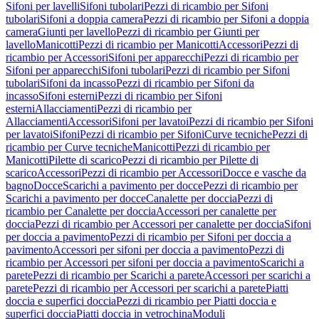
Sifoni per lavelli
Sifoni tubolari
Pezzi di ricambio per Sifoni
tubolari
Sifoni a doppia camera
Pezzi di ricambio per Sifoni a doppia
camera
Giunti per lavello
Pezzi di ricambio per Giunti per
lavello
Manicotti
Pezzi di ricambio per Manicotti
Accessori
Pezzi di
ricambio per Accessori
Sifoni per apparecchi
Pezzi di ricambio per
Sifoni per apparecchi
Sifoni tubolari
Pezzi di ricambio per Sifoni
tubolari
Sifoni da incasso
Pezzi di ricambio per Sifoni da
incasso
Sifoni esterni
Pezzi di ricambio per Sifoni
esterni
Allacciamenti
Pezzi di ricambio per
Allacciamenti
Accessori
Sifoni per lavatoi
Pezzi di ricambio per Sifoni
per lavatoi
Sifoni
Pezzi di ricambio per Sifoni
Curve tecniche
Pezzi di
ricambio per Curve tecniche
Manicotti
Pezzi di ricambio per
Manicotti
Pilette di scarico
Pezzi di ricambio per Pilette di
scarico
Accessori
Pezzi di ricambio per Accessori
Docce e vasche da
bagno
Docce
Scarichi a pavimento per docce
Pezzi di ricambio per
Scarichi a pavimento per docce
Canalette per doccia
Pezzi di
ricambio per Canalette per doccia
Accessori per canalette per
doccia
Pezzi di ricambio per Accessori per canalette per doccia
Sifoni
per doccia a pavimento
Pezzi di ricambio per Sifoni per doccia a
pavimento
Accessori per sifoni per doccia a pavimento
Pezzi di
ricambio per Accessori per sifoni per doccia a pavimento
Scarichi a
parete
Pezzi di ricambio per Scarichi a parete
Accessori per scarichi a
parete
Pezzi di ricambio per Accessori per scarichi a parete
Piatti
doccia e superfici doccia
Pezzi di ricambio per Piatti doccia e
superfici doccia
Piatti doccia in vetrochina
Moduli