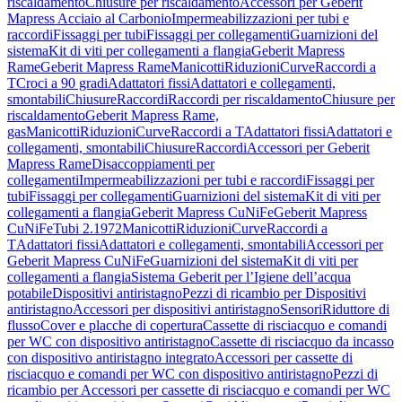
riscaldamento
Chiusure per riscaldamento
Accessori per Geberit
Mapress Acciaio al Carbonio
Impermeabilizzazioni per tubi e
raccordi
Fissaggi per tubi
Fissaggi per collegamenti
Guarnizioni del
sistema
Kit di viti per collegamenti a flangia
Geberit Mapress
Rame
Geberit Mapress Rame
Manicotti
Riduzioni
Curve
Raccordi a
T
Croci a 90 gradi
Adattatori fissi
Adattatori e collegamenti,
smontabili
Chiusure
Raccordi
Raccordi per riscaldamento
Chiusure per
riscaldamento
Geberit Mapress Rame,
gas
Manicotti
Riduzioni
Curve
Raccordi a T
Adattatori fissi
Adattatori e
collegamenti, smontabili
Chiusure
Raccordi
Accessori per Geberit
Mapress Rame
Disaccoppiamenti per
collegamenti
Impermeabilizzazioni per tubi e raccordi
Fissaggi per
tubi
Fissaggi per collegamenti
Guarnizioni del sistema
Kit di viti per
collegamenti a flangia
Geberit Mapress CuNiFe
Geberit Mapress
CuNiFe
Tubi 2.1972
Manicotti
Riduzioni
Curve
Raccordi a
T
Adattatori fissi
Adattatori e collegamenti, smontabili
Accessori per
Geberit Mapress CuNiFe
Guarnizioni del sistema
Kit di viti per
collegamenti a flangia
Sistema Geberit per l’Igiene dell’acqua
potabile
Dispositivi antiristagno
Pezzi di ricambio per Dispositivi
antiristagno
Accessori per dispositivi antiristagno
Sensori
Riduttore di
flusso
Cover e placche di copertura
Cassette di risciacquo e comandi
per WC con dispositivo antiristagno
Cassette di risciacquo da incasso
con dispositivo antiristagno integrato
Accessori per cassette di
risciacquo e comandi per WC con dispositivo antiristagno
Pezzi di
ricambio per Accessori per cassette di risciacquo e comandi per WC