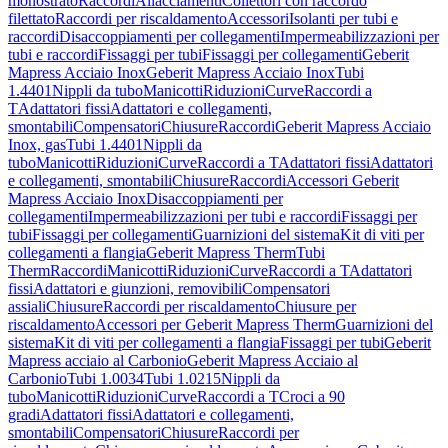
monostrato
Raccordi
Allacciamenti
Collettori con raccordo
filettato
Raccordi per riscaldamento
Accessori
Isolanti per tubi e
raccordi
Disaccoppiamenti per collegamenti
Impermeabilizzazioni per
tubi e raccordi
Fissaggi per tubi
Fissaggi per collegamenti
Geberit
Mapress Acciaio Inox
Geberit Mapress Acciaio Inox
Tubi
1.4401
Nippli da tubo
Manicotti
Riduzioni
Curve
Raccordi a
T
Adattatori fissi
Adattatori e collegamenti,
smontabili
Compensatori
Chiusure
Raccordi
Geberit Mapress Acciaio
Inox, gas
Tubi 1.4401
Nippli da
tubo
Manicotti
Riduzioni
Curve
Raccordi a T
Adattatori fissi
Adattatori
e collegamenti, smontabili
Chiusure
Raccordi
Accessori Geberit
Mapress Acciaio Inox
Disaccoppiamenti per
collegamenti
Impermeabilizzazioni per tubi e raccordi
Fissaggi per
tubi
Fissaggi per collegamenti
Guarnizioni del sistema
Kit di viti per
collegamenti a flangia
Geberit Mapress Therm
Tubi
Therm
Raccordi
Manicotti
Riduzioni
Curve
Raccordi a T
Adattatori
fissi
Adattatori e giunzioni, removibili
Compensatori
assiali
Chiusure
Raccordi per riscaldamento
Chiusure per
riscaldamento
Accessori per Geberit Mapress Therm
Guarnizioni del
sistema
Kit di viti per collegamenti a flangia
Fissaggi per tubi
Geberit
Mapress acciaio al Carbonio
Geberit Mapress Acciaio al
Carbonio
Tubi 1.0034
Tubi 1.0215
Nippli da
tubo
Manicotti
Riduzioni
Curve
Raccordi a T
Croci a 90
gradi
Adattatori fissi
Adattatori e collegamenti,
smontabili
Compensatori
Chiusure
Raccordi per