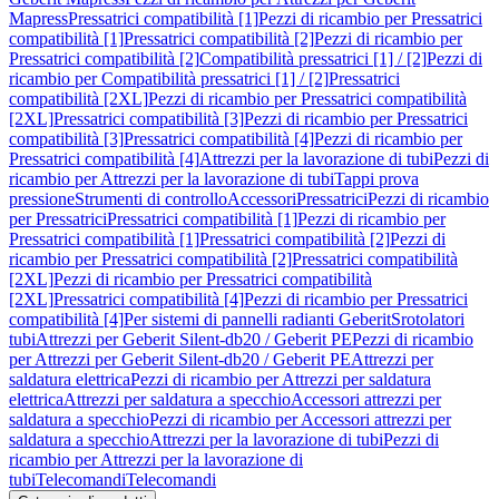
Mapress
Pressatrici compatibilità [1]
Pezzi di ricambio per Pressatrici
compatibilità [1]
Pressatrici compatibilità [2]
Pezzi di ricambio per
Pressatrici compatibilità [2]
Compatibilità pressatrici [1] / [2]
Pezzi di
ricambio per Compatibilità pressatrici [1] / [2]
Pressatrici
compatibilità [2XL]
Pezzi di ricambio per Pressatrici compatibilità
[2XL]
Pressatrici compatibilità [3]
Pezzi di ricambio per Pressatrici
compatibilità [3]
Pressatrici compatibilità [4]
Pezzi di ricambio per
Pressatrici compatibilità [4]
Attrezzi per la lavorazione di tubi
Pezzi di
ricambio per Attrezzi per la lavorazione di tubi
Tappi prova
pressione
Strumenti di controllo
Accessori
Pressatrici
Pezzi di ricambio
per Pressatrici
Pressatrici compatibilità [1]
Pezzi di ricambio per
Pressatrici compatibilità [1]
Pressatrici compatibilità [2]
Pezzi di
ricambio per Pressatrici compatibilità [2]
Pressatrici compatibilità
[2XL]
Pezzi di ricambio per Pressatrici compatibilità
[2XL]
Pressatrici compatibilità [4]
Pezzi di ricambio per Pressatrici
compatibilità [4]
Per sistemi di pannelli radianti Geberit
Srotolatori
tubi
Attrezzi per Geberit Silent-db20 / Geberit PE
Pezzi di ricambio
per Attrezzi per Geberit Silent-db20 / Geberit PE
Attrezzi per
saldatura elettrica
Pezzi di ricambio per Attrezzi per saldatura
elettrica
Attrezzi per saldatura a specchio
Accessori attrezzi per
saldatura a specchio
Pezzi di ricambio per Accessori attrezzi per
saldatura a specchio
Attrezzi per la lavorazione di tubi
Pezzi di
ricambio per Attrezzi per la lavorazione di
tubi
Telecomandi
Telecomandi