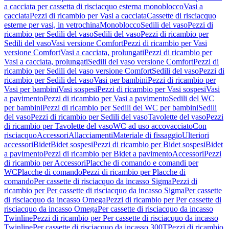
a cacciata per cassetta di risciacquo esterna monoblocco
Vasi a
cacciata
Pezzi di ricambio per Vasi a cacciata
Cassette di risciacquo
esterne per vasi, in vetrochina
Monoblocco
Sedili del vaso
Pezzi di
ricambio per Sedili del vaso
Sedili del vaso
Pezzi di ricambio per
Sedili del vaso
Vasi versione Comfort
Pezzi di ricambio per Vasi
versione Comfort
Vasi a cacciata, prolungati
Pezzi di ricambio per
Vasi a cacciata, prolungati
Sedili del vaso versione Comfort
Pezzi di
ricambio per Sedili del vaso versione Comfort
Sedili del vaso
Pezzi di
ricambio per Sedili del vaso
Vasi per bambini
Pezzi di ricambio per
Vasi per bambini
Vasi sospesi
Pezzi di ricambio per Vasi sospesi
Vasi
a pavimento
Pezzi di ricambio per Vasi a pavimento
Sedili del WC
per bambini
Pezzi di ricambio per Sedili del WC per bambini
Sedili
del vaso
Pezzi di ricambio per Sedili del vaso
Tavolette del vaso
Pezzi
di ricambio per Tavolette del vaso
WC ad uso accovacciato
Con
risciacquo
Accessori
Allacciamenti
Materiale di fissaggio
Ulteriori
accessori
Bidet
Bidet sospesi
Pezzi di ricambio per Bidet sospesi
Bidet
a pavimento
Pezzi di ricambio per Bidet a pavimento
Accessori
Pezzi
di ricambio per Accessori
Placche di comando e comandi per
WC
Placche di comando
Pezzi di ricambio per Placche di
comando
Per cassette di risciacquo da incasso Sigma
Pezzi di
ricambio per Per cassette di risciacquo da incasso Sigma
Per cassette
di risciacquo da incasso Omega
Pezzi di ricambio per Per cassette di
risciacquo da incasso Omega
Per cassette di risciacquo da incasso
Twinline
Pezzi di ricambio per Per cassette di risciacquo da incasso
Twinline
Per cassette di risciacquo da incasso 300T
Pezzi di ricambio