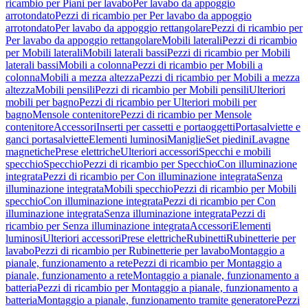
ricambio per Piani per lavabo
Per lavabo da appoggio
arrotondato
Pezzi di ricambio per Per lavabo da appoggio
arrotondato
Per lavabo da appoggio rettangolare
Pezzi di ricambio per
Per lavabo da appoggio rettangolare
Mobili laterali
Pezzi di ricambio
per Mobili laterali
Mobili laterali bassi
Pezzi di ricambio per Mobili
laterali bassi
Mobili a colonna
Pezzi di ricambio per Mobili a
colonna
Mobili a mezza altezza
Pezzi di ricambio per Mobili a mezza
altezza
Mobili pensili
Pezzi di ricambio per Mobili pensili
Ulteriori
mobili per bagno
Pezzi di ricambio per Ulteriori mobili per
bagno
Mensole contenitore
Pezzi di ricambio per Mensole
contenitore
Accessori
Inserti per cassetti e portaoggetti
Portasalviette e
ganci portasalviette
Elementi luminosi
Maniglie
Set piedini
Lavagne
magnetiche
Prese elettriche
Ulteriori accessori
Specchi e mobili
specchio
Specchio
Pezzi di ricambio per Specchio
Con illuminazione
integrata
Pezzi di ricambio per Con illuminazione integrata
Senza
illuminazione integrata
Mobili specchio
Pezzi di ricambio per Mobili
specchio
Con illuminazione integrata
Pezzi di ricambio per Con
illuminazione integrata
Senza illuminazione integrata
Pezzi di
ricambio per Senza illuminazione integrata
Accessori
Elementi
luminosi
Ulteriori accessori
Prese elettriche
Rubinetti
Rubinetterie per
lavabo
Pezzi di ricambio per Rubinetterie per lavabo
Montaggio a
pianale, funzionamento a rete
Pezzi di ricambio per Montaggio a
pianale, funzionamento a rete
Montaggio a pianale, funzionamento a
batteria
Pezzi di ricambio per Montaggio a pianale, funzionamento a
batteria
Montaggio a pianale, funzionamento tramite generatore
Pezzi