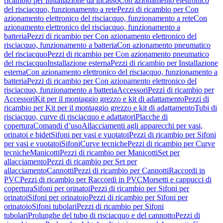
ricambio per Installazione da incasso
Con azionamento elettronico
del risciacquo, funzionamento a rete
Pezzi di ricambio per Con
azionamento elettronico del risciacquo, funzionamento a rete
Con
azionamento elettronico del risciacquo, funzionamento a
batteria
Pezzi di ricambio per Con azionamento elettronico del
risciacquo, funzionamento a batteria
Con azionamento pneumatico
del risciacquo
Pezzi di ricambio per Con azionamento pneumatico
del risciacquo
Installazione esterna
Pezzi di ricambio per Installazione
esterna
Con azionamento elettronico del risciacquo, funzionamento a
batteria
Pezzi di ricambio per Con azionamento elettronico del
risciacquo, funzionamento a batteria
Accessori
Pezzi di ricambio per
Accessori
Kit per il montaggio grezzo e kit di adattamento
Pezzi di
ricambio per Kit per il montaggio grezzo e kit di adattamento
Tubi di
risciacquo, curve di risciacquo e adattatori
Placche di
copertura
Comandi d’uso
Allacciamenti agli apparecchi per vasi,
orinatoi e bidet
Sifoni per vasi e vuotatoi
Pezzi di ricambio per Sifoni
per vasi e vuotatoi
Sifoni
Curve tecniche
Pezzi di ricambio per Curve
tecniche
Manicotti
Pezzi di ricambio per Manicotti
Set per
allacciamento
Pezzi di ricambio per Set per
allacciamento
Cannotti
Pezzi di ricambio per Cannotti
Raccordi in
PVC
Pezzi di ricambio per Raccordi in PVC
Morsetti e cappucci di
copertura
Sifoni per orinatoi
Pezzi di ricambio per Sifoni per
orinatoi
Sifoni per orinatoio
Pezzi di ricambio per Sifoni per
orinatoio
Sifoni tubolari
Pezzi di ricambio per Sifoni
tubolari
Prolunghe del tubo di risciacquo e del cannotto
Pezzi di