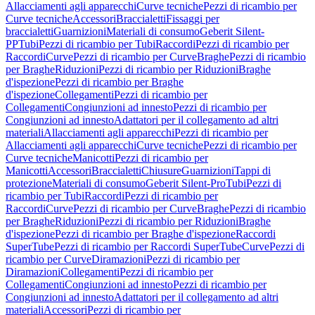
Allacciamenti agli apparecchi
Curve tecniche
Pezzi di ricambio per
Curve tecniche
Accessori
Braccialetti
Fissaggi per
braccialetti
Guarnizioni
Materiali di consumo
Geberit Silent-
PP
Tubi
Pezzi di ricambio per Tubi
Raccordi
Pezzi di ricambio per
Raccordi
Curve
Pezzi di ricambio per Curve
Braghe
Pezzi di ricambio
per Braghe
Riduzioni
Pezzi di ricambio per Riduzioni
Braghe
d'ispezione
Pezzi di ricambio per Braghe
d'ispezione
Collegamenti
Pezzi di ricambio per
Collegamenti
Congiunzioni ad innesto
Pezzi di ricambio per
Congiunzioni ad innesto
Adattatori per il collegamento ad altri
materiali
Allacciamenti agli apparecchi
Pezzi di ricambio per
Allacciamenti agli apparecchi
Curve tecniche
Pezzi di ricambio per
Curve tecniche
Manicotti
Pezzi di ricambio per
Manicotti
Accessori
Braccialetti
Chiusure
Guarnizioni
Tappi di
protezione
Materiali di consumo
Geberit Silent-Pro
Tubi
Pezzi di
ricambio per Tubi
Raccordi
Pezzi di ricambio per
Raccordi
Curve
Pezzi di ricambio per Curve
Braghe
Pezzi di ricambio
per Braghe
Riduzioni
Pezzi di ricambio per Riduzioni
Braghe
d'ispezione
Pezzi di ricambio per Braghe d'ispezione
Raccordi
SuperTube
Pezzi di ricambio per Raccordi SuperTube
Curve
Pezzi di
ricambio per Curve
Diramazioni
Pezzi di ricambio per
Diramazioni
Collegamenti
Pezzi di ricambio per
Collegamenti
Congiunzioni ad innesto
Pezzi di ricambio per
Congiunzioni ad innesto
Adattatori per il collegamento ad altri
materiali
Accessori
Pezzi di ricambio per