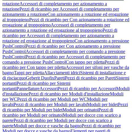
rotazione
Accessori di completamento per azionamento a
rotazione
Pezzi di ricambio per Accessori di completamento per
azionamento a rotazione
Con azionamento a rotazione ed erogazione
al troppopieno
Pezzi di ricambio per Con azionamento a rotazione ed
erogazione al troppopieno
Accessori di completamento per
azionamento a rotazione ed erogazione al troppopieno
Pezzi di
ricambio per Accessori di completamento per azionamento a
rotazione ed erogazione al troppopieno
Con azionamento a pressione
PushControl
Pezzi di ricambio per Con azionamento a pressione
PushControl
Accessori di completamento per comando a pressione
PushControl
Pezzi di ricambio per Accessori di completamento per
comando a pressione PushControl
Con tappo per piletta
Pezzi di
ricambio per Con tappo per piletta
Accessori per sifoni per vasche da
bagno
Tappi per piletta
Allacciamenti idrici
Sistemi di installazione e
di risciacquo
Geberit Duofix
Pareti
Pezzi di ricambio per Pareti
Sistemi
portanti
Pezzi di ricambio per Sistemi
portanti
Pannellature
Accessori
Pezzi di ricambio per Accessori
Moduli
d'installazione
Pezzi di ricambio per Moduli d'installazione
Moduli
per WC
Pezzi di ricambio per Moduli per WC
Moduli per
lavabi
Pezzi di ricambio per Moduli per lavabi
Moduli per bidet
Pezzi
di ricambio per Moduli per bidet
Moduli per orinatoi
Pezzi di
ricambio per Moduli per orinatoi
Moduli per docce con scarico a
parete
Pezzi di ricambio per Moduli per docce con scarico a
parete
Moduli per docce e vasche da bagno
Pezzi di ricambio per
Moduli per docce e vasche da bagno
Elementi per pareti di