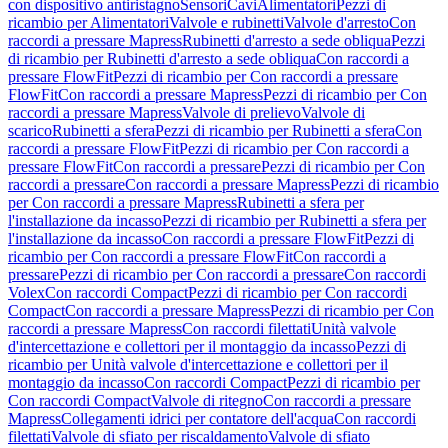
con dispositivo antiristagno
Sensori
Cavi
Alimentatori
Pezzi di
ricambio per Alimentatori
Valvole e rubinetti
Valvole d'arresto
Con
raccordi a pressare Mapress
Rubinetti d'arresto a sede obliqua
Pezzi
di ricambio per Rubinetti d'arresto a sede obliqua
Con raccordi a
pressare FlowFit
Pezzi di ricambio per Con raccordi a pressare
FlowFit
Con raccordi a pressare Mapress
Pezzi di ricambio per Con
raccordi a pressare Mapress
Valvole di prelievo
Valvole di
scarico
Rubinetti a sfera
Pezzi di ricambio per Rubinetti a sfera
Con
raccordi a pressare FlowFit
Pezzi di ricambio per Con raccordi a
pressare FlowFit
Con raccordi a pressare
Pezzi di ricambio per Con
raccordi a pressare
Con raccordi a pressare Mapress
Pezzi di ricambio
per Con raccordi a pressare Mapress
Rubinetti a sfera per
l'installazione da incasso
Pezzi di ricambio per Rubinetti a sfera per
l'installazione da incasso
Con raccordi a pressare FlowFit
Pezzi di
ricambio per Con raccordi a pressare FlowFit
Con raccordi a
pressare
Pezzi di ricambio per Con raccordi a pressare
Con raccordi
Volex
Con raccordi Compact
Pezzi di ricambio per Con raccordi
Compact
Con raccordi a pressare Mapress
Pezzi di ricambio per Con
raccordi a pressare Mapress
Con raccordi filettati
Unità valvole
d'intercettazione e collettori per il montaggio da incasso
Pezzi di
ricambio per Unità valvole d'intercettazione e collettori per il
montaggio da incasso
Con raccordi Compact
Pezzi di ricambio per
Con raccordi Compact
Valvole di ritegno
Con raccordi a pressare
Mapress
Collegamenti idrici per contatore dell'acqua
Con raccordi
filettati
Valvole di sfiato per riscaldamento
Valvole di sfiato