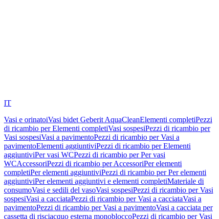
IT
Vasi e orinatoi
Vasi bidet Geberit AquaClean
Elementi completi
Pezzi
di ricambio per Elementi completi
Vasi sospesi
Pezzi di ricambio per
Vasi sospesi
Vasi a pavimento
Pezzi di ricambio per Vasi a
pavimento
Elementi aggiuntivi
Pezzi di ricambio per Elementi
aggiuntivi
Per vasi WC
Pezzi di ricambio per Per vasi
WC
Accessori
Pezzi di ricambio per Accessori
Per elementi
completi
Per elementi aggiuntivi
Pezzi di ricambio per Per elementi
aggiuntivi
Per elementi aggiuntivi e elementi completi
Materiale di
consumo
Vasi e sedili del vaso
Vasi sospesi
Pezzi di ricambio per Vasi
sospesi
Vasi a cacciata
Pezzi di ricambio per Vasi a cacciata
Vasi a
pavimento
Pezzi di ricambio per Vasi a pavimento
Vasi a cacciata per
cassetta di risciacquo esterna monoblocco
Pezzi di ricambio per Vasi