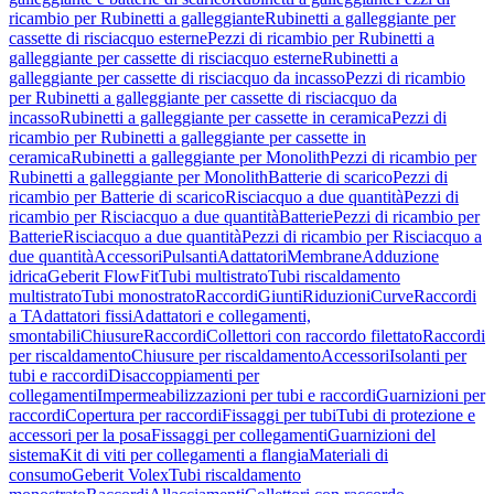
ricambio per Rubinetti a galleggiante
Rubinetti a galleggiante per
cassette di risciacquo esterne
Pezzi di ricambio per Rubinetti a
galleggiante per cassette di risciacquo esterne
Rubinetti a
galleggiante per cassette di risciacquo da incasso
Pezzi di ricambio
per Rubinetti a galleggiante per cassette di risciacquo da
incasso
Rubinetti a galleggiante per cassette in ceramica
Pezzi di
ricambio per Rubinetti a galleggiante per cassette in
ceramica
Rubinetti a galleggiante per Monolith
Pezzi di ricambio per
Rubinetti a galleggiante per Monolith
Batterie di scarico
Pezzi di
ricambio per Batterie di scarico
Risciacquo a due quantità
Pezzi di
ricambio per Risciacquo a due quantità
Batterie
Pezzi di ricambio per
Batterie
Risciacquo a due quantità
Pezzi di ricambio per Risciacquo a
due quantità
Accessori
Pulsanti
Adattatori
Membrane
Adduzione
idrica
Geberit FlowFit
Tubi multistrato
Tubi riscaldamento
multistrato
Tubi monostrato
Raccordi
Giunti
Riduzioni
Curve
Raccordi
a T
Adattatori fissi
Adattatori e collegamenti,
smontabili
Chiusure
Raccordi
Collettori con raccordo filettato
Raccordi
per riscaldamento
Chiusure per riscaldamento
Accessori
Isolanti per
tubi e raccordi
Disaccoppiamenti per
collegamenti
Impermeabilizzazioni per tubi e raccordi
Guarnizioni per
raccordi
Copertura per raccordi
Fissaggi per tubi
Tubi di protezione e
accessori per la posa
Fissaggi per collegamenti
Guarnizioni del
sistema
Kit di viti per collegamenti a flangia
Materiali di
consumo
Geberit Volex
Tubi riscaldamento