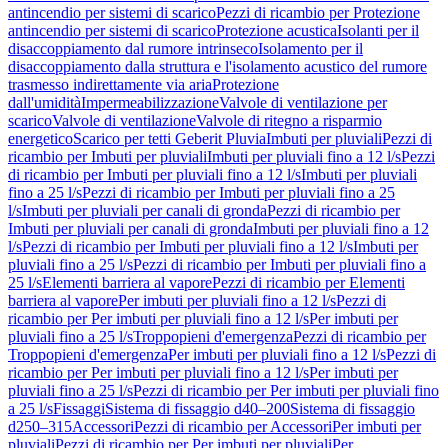
antincendio per sistemi di scarico
Pezzi di ricambio per Protezione
antincendio per sistemi di scarico
Protezione acustica
Isolanti per il
disaccoppiamento dal rumore intrinseco
Isolamento per il
disaccoppiamento dalla struttura e l'isolamento acustico del rumore
trasmesso indirettamente via aria
Protezione
dall'umidità
Impermeabilizzazione
Valvole di ventilazione per
scarico
Valvole di ventilazione
Valvole di ritegno a risparmio
energetico
Scarico per tetti Geberit Pluvia
Imbuti per pluviali
Pezzi di
ricambio per Imbuti per pluviali
Imbuti per pluviali fino a 12 l/s
Pezzi
di ricambio per Imbuti per pluviali fino a 12 l/s
Imbuti per pluviali
fino a 25 l/s
Pezzi di ricambio per Imbuti per pluviali fino a 25
l/s
Imbuti per pluviali per canali di gronda
Pezzi di ricambio per
Imbuti per pluviali per canali di gronda
Imbuti per pluviali fino a 12
l/s
Pezzi di ricambio per Imbuti per pluviali fino a 12 l/s
Imbuti per
pluviali fino a 25 l/s
Pezzi di ricambio per Imbuti per pluviali fino a
25 l/s
Elementi barriera al vapore
Pezzi di ricambio per Elementi
barriera al vapore
Per imbuti per pluviali fino a 12 l/s
Pezzi di
ricambio per Per imbuti per pluviali fino a 12 l/s
Per imbuti per
pluviali fino a 25 l/s
Troppopieni d'emergenza
Pezzi di ricambio per
Troppopieni d'emergenza
Per imbuti per pluviali fino a 12 l/s
Pezzi di
ricambio per Per imbuti per pluviali fino a 12 l/s
Per imbuti per
pluviali fino a 25 l/s
Pezzi di ricambio per Per imbuti per pluviali fino
a 25 l/s
Fissaggi
Sistema di fissaggio d40–200
Sistema di fissaggio
d250–315
Accessori
Pezzi di ricambio per Accessori
Per imbuti per
pluviali
Pezzi di ricambio per Per imbuti per pluviali
Per