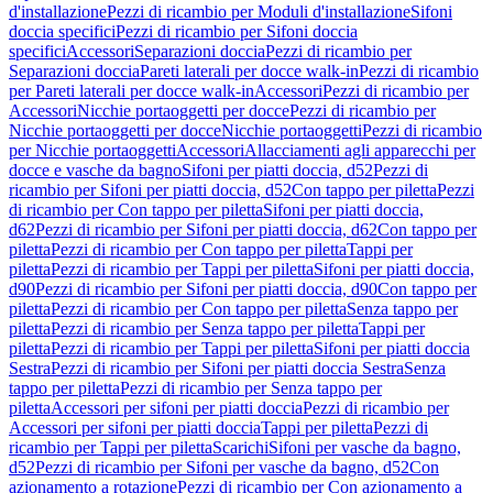
d'installazione
Pezzi di ricambio per Moduli d'installazione
Sifoni
doccia specifici
Pezzi di ricambio per Sifoni doccia
specifici
Accessori
Separazioni doccia
Pezzi di ricambio per
Separazioni doccia
Pareti laterali per docce walk-in
Pezzi di ricambio
per Pareti laterali per docce walk-in
Accessori
Pezzi di ricambio per
Accessori
Nicchie portaoggetti per docce
Pezzi di ricambio per
Nicchie portaoggetti per docce
Nicchie portaoggetti
Pezzi di ricambio
per Nicchie portaoggetti
Accessori
Allacciamenti agli apparecchi per
docce e vasche da bagno
Sifoni per piatti doccia, d52
Pezzi di
ricambio per Sifoni per piatti doccia, d52
Con tappo per piletta
Pezzi
di ricambio per Con tappo per piletta
Sifoni per piatti doccia,
d62
Pezzi di ricambio per Sifoni per piatti doccia, d62
Con tappo per
piletta
Pezzi di ricambio per Con tappo per piletta
Tappi per
piletta
Pezzi di ricambio per Tappi per piletta
Sifoni per piatti doccia,
d90
Pezzi di ricambio per Sifoni per piatti doccia, d90
Con tappo per
piletta
Pezzi di ricambio per Con tappo per piletta
Senza tappo per
piletta
Pezzi di ricambio per Senza tappo per piletta
Tappi per
piletta
Pezzi di ricambio per Tappi per piletta
Sifoni per piatti doccia
Sestra
Pezzi di ricambio per Sifoni per piatti doccia Sestra
Senza
tappo per piletta
Pezzi di ricambio per Senza tappo per
piletta
Accessori per sifoni per piatti doccia
Pezzi di ricambio per
Accessori per sifoni per piatti doccia
Tappi per piletta
Pezzi di
ricambio per Tappi per piletta
Scarichi
Sifoni per vasche da bagno,
d52
Pezzi di ricambio per Sifoni per vasche da bagno, d52
Con
azionamento a rotazione
Pezzi di ricambio per Con azionamento a