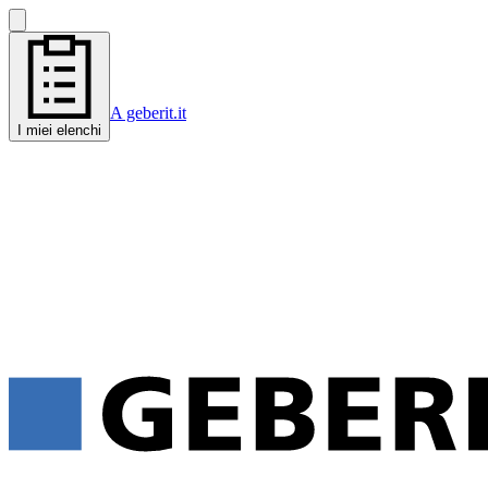
A geberit.it
I miei elenchi