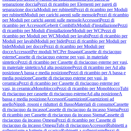
separazione doccia
Pezzi di ricambio per Elementi per pareti di
separazione doccia
Moduli per rubinetti
Pezzi di ricambio per Moduli
per rubinetti
Moduli per carichi agenti sulle mensole
Pezzi di ricambio
per Moduli per carichi agenti sulle mensole
Accessori
Pezzi di
ricambio per Accessori
Geberit Combifix
Moduli d'installazione
Pezzi
di ricambio per Moduli d'installazione
Moduli per WC
Pezzi di
ricambio per Moduli per WC
Moduli per lavabi
Pezzi di ricambio per
Moduli per lavabi
Moduli per bidet
Pezzi di ricambio per Moduli per
bidet
Moduli per docce
Pezzi di ricambio per Moduli per
docce
Accessori
Per moduli WC
Per fissaggi
Cassette di risciacquo
esterne
Cassette di risciacquo esterne per vasi, in materiale
sintetico
Pezzi di ricambio per Cassette di risciacquo esterne per vasi,
in materiale sintetico
Ad alta posizione
Pezzi di ricambio per Ad alta
posizione
A bassa e media posizione
Pezzi di ricambio per A bassa e
media posizione
Cassette di risciacquo esterne per vasi, in
ceramica
Pezzi di ricambio per Cassette di risciacquo esterne per
vasi, in ceramica
Monoblocco
Pezzi di ricambio per Monoblocco
Tubi
di risciacquo per cassette di risciacquo esterne
Ad alta posizione
A
bassa e media posizione
Accessori
Guarnizioni
Guarnizioni ad
anello
Nippli, rosoni e riduttori di flusso
Materiali di consumo
Cassette
di risciacquo da incasso
Cassette di risciacquo da incasso Sigma
Pezzi
di ricambio per Cassette di risciacquo da incasso Sigma
Cassette di
risciacquo da incasso Omega
Pezzi di ricambio per Cassette di
risciacquo da incasso Omega
Tubi di risciacquo
Accessori
Rubinetti a
galleggiante e batterie di scarico
Rubinetti a galleggiante
Pezzi di