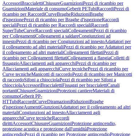
Accessori
Braccialetti
Chiusure
Guarnizioni
Pezzi di ricambio per
Guarnizioni
Materiale di consumo
Geberit PE
Tubi
Raccordi
Pezzi di
ricambio per Raccordi
Curve
Braghe
Riduzioni
Braghe
d'ispezione
Pezzi di ricambio per Braghe d'ispezione
Raccordi
speciali
Pezzi di ricambio per Raccordi speciali
Raccordi
SuperTube
Curve
Raccordi speciali
Collegamenti
Pezzi di ricambio
per Collegamenti
Collegamenti a saldare
Congiunzioni ad
innesto
Pezzi di ricambio per Congiunzioni ad innesto
Adattatori per
il collegamento ad altri materiali
Pezzi di ricambio per Adattatori per
il collegamento ad altri materiali
Collegamenti filettati
Pezzi di
ricambio per Collegamenti filettati
Collegamenti a flangia
Colletti di
fissaggio
Allacciamenti agli apparecchi
Pezzi di ricambio per
Allacciamenti agli apparecchi
Curve tecniche
Pezzi di ricambio per
Curve tecniche
Manicotti di raccordo
Pezzi di ricambio per Manicotti
di raccordo
Sifoni a chiocciola
Pezzi di ricambio per Sifoni a
chiocciola
Accessori
Braccialetti
Fissaggi per braccialetti
Canali
portanti
Chiusure
Guarnizioni
Protezioni cantiere
Materiali di
consumo
Geberit PP-
HT
Tubi
Raccordi
Curve
Diramazioni
Riduzioni
Braghe
d'ispezione
Aumenti
Giunzioni
Adattatori per il collegamento ad altri
materiali
Congiunzioni ad innesto
Allacciamenti agli
apparecchi
Curve tecniche
Raccordi
diritti
Accessori
Chiusure
Guarnizioni
Protezione antincendio,
protezione acustica e protezione dall'umidità
Protezione
antincendio
Pezzi di ricambio per Protezione antincendio
Protezione