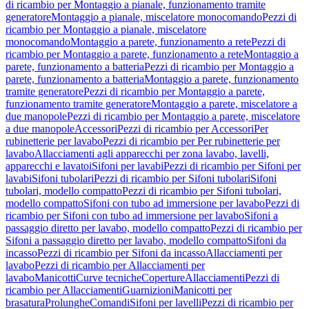
di ricambio per Montaggio a pianale, funzionamento tramite
generatore
Montaggio a pianale, miscelatore monocomando
Pezzi di
ricambio per Montaggio a pianale, miscelatore
monocomando
Montaggio a parete, funzionamento a rete
Pezzi di
ricambio per Montaggio a parete, funzionamento a rete
Montaggio a
parete, funzionamento a batteria
Pezzi di ricambio per Montaggio a
parete, funzionamento a batteria
Montaggio a parete, funzionamento
tramite generatore
Pezzi di ricambio per Montaggio a parete,
funzionamento tramite generatore
Montaggio a parete, miscelatore a
due manopole
Pezzi di ricambio per Montaggio a parete, miscelatore
a due manopole
Accessori
Pezzi di ricambio per Accessori
Per
rubinetterie per lavabo
Pezzi di ricambio per Per rubinetterie per
lavabo
Allacciamenti agli apparecchi per zona lavabo, lavelli,
apparecchi e lavatoi
Sifoni per lavabi
Pezzi di ricambio per Sifoni per
lavabi
Sifoni tubolari
Pezzi di ricambio per Sifoni tubolari
Sifoni
tubolari, modello compatto
Pezzi di ricambio per Sifoni tubolari,
modello compatto
Sifoni con tubo ad immersione per lavabo
Pezzi di
ricambio per Sifoni con tubo ad immersione per lavabo
Sifoni a
passaggio diretto per lavabo, modello compatto
Pezzi di ricambio per
Sifoni a passaggio diretto per lavabo, modello compatto
Sifoni da
incasso
Pezzi di ricambio per Sifoni da incasso
Allacciamenti per
lavabo
Pezzi di ricambio per Allacciamenti per
lavabo
Manicotti
Curve tecniche
Coperture
Allacciamenti
Pezzi di
ricambio per Allacciamenti
Guarnizioni
Manicotti per
brasatura
Prolunghe
Comandi
Sifoni per lavelli
Pezzi di ricambio per