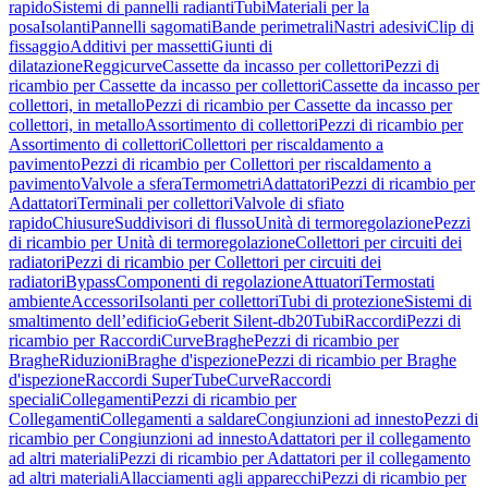
rapido
Sistemi di pannelli radianti
Tubi
Materiali per la
posa
Isolanti
Pannelli sagomati
Bande perimetrali
Nastri adesivi
Clip di
fissaggio
Additivi per massetti
Giunti di
dilatazione
Reggicurve
Cassette da incasso per collettori
Pezzi di
ricambio per Cassette da incasso per collettori
Cassette da incasso per
collettori, in metallo
Pezzi di ricambio per Cassette da incasso per
collettori, in metallo
Assortimento di collettori
Pezzi di ricambio per
Assortimento di collettori
Collettori per riscaldamento a
pavimento
Pezzi di ricambio per Collettori per riscaldamento a
pavimento
Valvole a sfera
Termometri
Adattatori
Pezzi di ricambio per
Adattatori
Terminali per collettori
Valvole di sfiato
rapido
Chiusure
Suddivisori di flusso
Unità di termoregolazione
Pezzi
di ricambio per Unità di termoregolazione
Collettori per circuiti dei
radiatori
Pezzi di ricambio per Collettori per circuiti dei
radiatori
Bypass
Componenti di regolazione
Attuatori
Termostati
ambiente
Accessori
Isolanti per collettori
Tubi di protezione
Sistemi di
smaltimento dell’edificio
Geberit Silent-db20
Tubi
Raccordi
Pezzi di
ricambio per Raccordi
Curve
Braghe
Pezzi di ricambio per
Braghe
Riduzioni
Braghe d'ispezione
Pezzi di ricambio per Braghe
d'ispezione
Raccordi SuperTube
Curve
Raccordi
speciali
Collegamenti
Pezzi di ricambio per
Collegamenti
Collegamenti a saldare
Congiunzioni ad innesto
Pezzi di
ricambio per Congiunzioni ad innesto
Adattatori per il collegamento
ad altri materiali
Pezzi di ricambio per Adattatori per il collegamento
ad altri materiali
Allacciamenti agli apparecchi
Pezzi di ricambio per