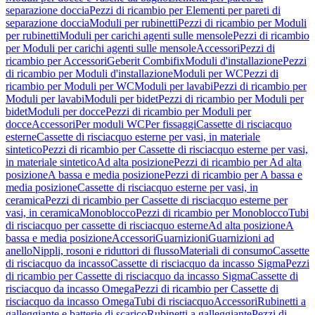
separazione doccia
Pezzi di ricambio per Elementi per pareti di
separazione doccia
Moduli per rubinetti
Pezzi di ricambio per Moduli
per rubinetti
Moduli per carichi agenti sulle mensole
Pezzi di ricambio
per Moduli per carichi agenti sulle mensole
Accessori
Pezzi di
ricambio per Accessori
Geberit Combifix
Moduli d'installazione
Pezzi
di ricambio per Moduli d'installazione
Moduli per WC
Pezzi di
ricambio per Moduli per WC
Moduli per lavabi
Pezzi di ricambio per
Moduli per lavabi
Moduli per bidet
Pezzi di ricambio per Moduli per
bidet
Moduli per docce
Pezzi di ricambio per Moduli per
docce
Accessori
Per moduli WC
Per fissaggi
Cassette di risciacquo
esterne
Cassette di risciacquo esterne per vasi, in materiale
sintetico
Pezzi di ricambio per Cassette di risciacquo esterne per vasi,
in materiale sintetico
Ad alta posizione
Pezzi di ricambio per Ad alta
posizione
A bassa e media posizione
Pezzi di ricambio per A bassa e
media posizione
Cassette di risciacquo esterne per vasi, in
ceramica
Pezzi di ricambio per Cassette di risciacquo esterne per
vasi, in ceramica
Monoblocco
Pezzi di ricambio per Monoblocco
Tubi
di risciacquo per cassette di risciacquo esterne
Ad alta posizione
A
bassa e media posizione
Accessori
Guarnizioni
Guarnizioni ad
anello
Nippli, rosoni e riduttori di flusso
Materiali di consumo
Cassette
di risciacquo da incasso
Cassette di risciacquo da incasso Sigma
Pezzi
di ricambio per Cassette di risciacquo da incasso Sigma
Cassette di
risciacquo da incasso Omega
Pezzi di ricambio per Cassette di
risciacquo da incasso Omega
Tubi di risciacquo
Accessori
Rubinetti a
galleggiante e batterie di scarico
Rubinetti a galleggiante
Pezzi di