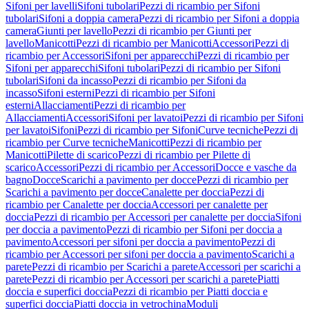
Sifoni per lavelli
Sifoni tubolari
Pezzi di ricambio per Sifoni
tubolari
Sifoni a doppia camera
Pezzi di ricambio per Sifoni a doppia
camera
Giunti per lavello
Pezzi di ricambio per Giunti per
lavello
Manicotti
Pezzi di ricambio per Manicotti
Accessori
Pezzi di
ricambio per Accessori
Sifoni per apparecchi
Pezzi di ricambio per
Sifoni per apparecchi
Sifoni tubolari
Pezzi di ricambio per Sifoni
tubolari
Sifoni da incasso
Pezzi di ricambio per Sifoni da
incasso
Sifoni esterni
Pezzi di ricambio per Sifoni
esterni
Allacciamenti
Pezzi di ricambio per
Allacciamenti
Accessori
Sifoni per lavatoi
Pezzi di ricambio per Sifoni
per lavatoi
Sifoni
Pezzi di ricambio per Sifoni
Curve tecniche
Pezzi di
ricambio per Curve tecniche
Manicotti
Pezzi di ricambio per
Manicotti
Pilette di scarico
Pezzi di ricambio per Pilette di
scarico
Accessori
Pezzi di ricambio per Accessori
Docce e vasche da
bagno
Docce
Scarichi a pavimento per docce
Pezzi di ricambio per
Scarichi a pavimento per docce
Canalette per doccia
Pezzi di
ricambio per Canalette per doccia
Accessori per canalette per
doccia
Pezzi di ricambio per Accessori per canalette per doccia
Sifoni
per doccia a pavimento
Pezzi di ricambio per Sifoni per doccia a
pavimento
Accessori per sifoni per doccia a pavimento
Pezzi di
ricambio per Accessori per sifoni per doccia a pavimento
Scarichi a
parete
Pezzi di ricambio per Scarichi a parete
Accessori per scarichi a
parete
Pezzi di ricambio per Accessori per scarichi a parete
Piatti
doccia e superfici doccia
Pezzi di ricambio per Piatti doccia e
superfici doccia
Piatti doccia in vetrochina
Moduli