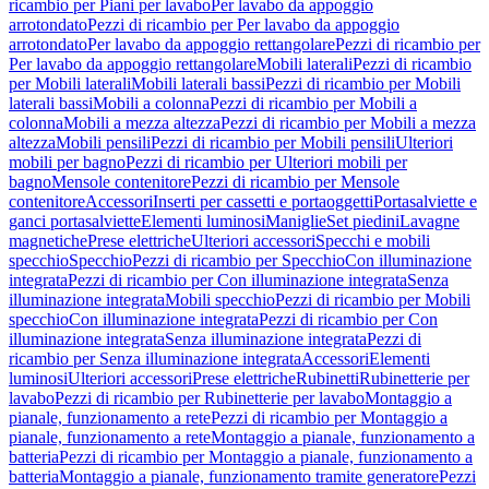
ricambio per Piani per lavabo
Per lavabo da appoggio
arrotondato
Pezzi di ricambio per Per lavabo da appoggio
arrotondato
Per lavabo da appoggio rettangolare
Pezzi di ricambio per
Per lavabo da appoggio rettangolare
Mobili laterali
Pezzi di ricambio
per Mobili laterali
Mobili laterali bassi
Pezzi di ricambio per Mobili
laterali bassi
Mobili a colonna
Pezzi di ricambio per Mobili a
colonna
Mobili a mezza altezza
Pezzi di ricambio per Mobili a mezza
altezza
Mobili pensili
Pezzi di ricambio per Mobili pensili
Ulteriori
mobili per bagno
Pezzi di ricambio per Ulteriori mobili per
bagno
Mensole contenitore
Pezzi di ricambio per Mensole
contenitore
Accessori
Inserti per cassetti e portaoggetti
Portasalviette e
ganci portasalviette
Elementi luminosi
Maniglie
Set piedini
Lavagne
magnetiche
Prese elettriche
Ulteriori accessori
Specchi e mobili
specchio
Specchio
Pezzi di ricambio per Specchio
Con illuminazione
integrata
Pezzi di ricambio per Con illuminazione integrata
Senza
illuminazione integrata
Mobili specchio
Pezzi di ricambio per Mobili
specchio
Con illuminazione integrata
Pezzi di ricambio per Con
illuminazione integrata
Senza illuminazione integrata
Pezzi di
ricambio per Senza illuminazione integrata
Accessori
Elementi
luminosi
Ulteriori accessori
Prese elettriche
Rubinetti
Rubinetterie per
lavabo
Pezzi di ricambio per Rubinetterie per lavabo
Montaggio a
pianale, funzionamento a rete
Pezzi di ricambio per Montaggio a
pianale, funzionamento a rete
Montaggio a pianale, funzionamento a
batteria
Pezzi di ricambio per Montaggio a pianale, funzionamento a
batteria
Montaggio a pianale, funzionamento tramite generatore
Pezzi