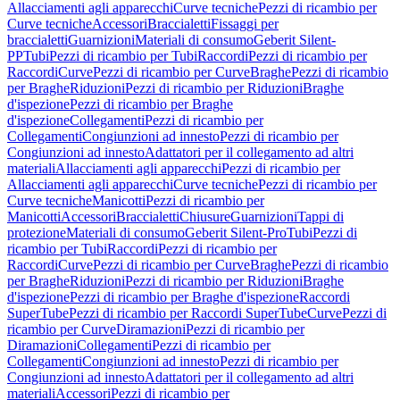
Allacciamenti agli apparecchi
Curve tecniche
Pezzi di ricambio per
Curve tecniche
Accessori
Braccialetti
Fissaggi per
braccialetti
Guarnizioni
Materiali di consumo
Geberit Silent-
PP
Tubi
Pezzi di ricambio per Tubi
Raccordi
Pezzi di ricambio per
Raccordi
Curve
Pezzi di ricambio per Curve
Braghe
Pezzi di ricambio
per Braghe
Riduzioni
Pezzi di ricambio per Riduzioni
Braghe
d'ispezione
Pezzi di ricambio per Braghe
d'ispezione
Collegamenti
Pezzi di ricambio per
Collegamenti
Congiunzioni ad innesto
Pezzi di ricambio per
Congiunzioni ad innesto
Adattatori per il collegamento ad altri
materiali
Allacciamenti agli apparecchi
Pezzi di ricambio per
Allacciamenti agli apparecchi
Curve tecniche
Pezzi di ricambio per
Curve tecniche
Manicotti
Pezzi di ricambio per
Manicotti
Accessori
Braccialetti
Chiusure
Guarnizioni
Tappi di
protezione
Materiali di consumo
Geberit Silent-Pro
Tubi
Pezzi di
ricambio per Tubi
Raccordi
Pezzi di ricambio per
Raccordi
Curve
Pezzi di ricambio per Curve
Braghe
Pezzi di ricambio
per Braghe
Riduzioni
Pezzi di ricambio per Riduzioni
Braghe
d'ispezione
Pezzi di ricambio per Braghe d'ispezione
Raccordi
SuperTube
Pezzi di ricambio per Raccordi SuperTube
Curve
Pezzi di
ricambio per Curve
Diramazioni
Pezzi di ricambio per
Diramazioni
Collegamenti
Pezzi di ricambio per
Collegamenti
Congiunzioni ad innesto
Pezzi di ricambio per
Congiunzioni ad innesto
Adattatori per il collegamento ad altri
materiali
Accessori
Pezzi di ricambio per