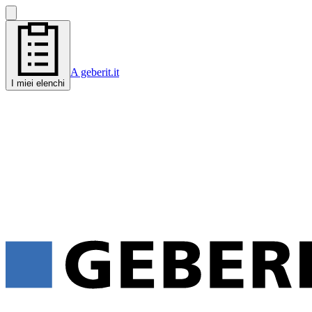
A geberit.it
I miei elenchi