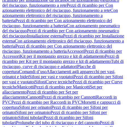
ricambio per Installazione da incasso
Con azionamento elettronico
del risciacquo, funzionamento a rete
Pezzi di ricambio per Con
azionamento elettronico del risciacquo, funzionamento a rete
Con
azionamento elettronico del risciacquo, funzionamento a
batteria
Pezzi di ricambio per Con azionamento elettronico del
risciacquo, funzionamento a batteria
Con azionamento pneumatico
del risciacquo
Pezzi di ricambio per Con azionamento pneumatico
del risciacquo
Installazione esterna
Pezzi di ricambio per Installazione
esterna
Con azionamento elettronico del risciacquo, funzionamento a
batteria
Pezzi di ricambio per Con azionamento elettronico del
risciacquo, funzionamento a batteria
Accessori
Pezzi di ricambio per
Accessori
Kit per il montaggio grezzo e kit di adattamento
Pezzi di
ricambio per Kit per il montaggio grezzo e kit di adattamento
Tubi di
risciacquo, curve di risciacquo e adattatori
Placche di
copertura
Comandi d’uso
Allacciamenti agli apparecchi per vasi,
orinatoi e bidet
Sifoni per vasi e vuotatoi
Pezzi di ricambio per Sifoni
per vasi e vuotatoi
Sifoni
Curve tecniche
Pezzi di ricambio per Curve
tecniche
Manicotti
Pezzi di ricambio per Manicotti
Set per
allacciamento
Pezzi di ricambio per Set per
allacciamento
Cannotti
Pezzi di ricambio per Cannotti
Raccordi in
PVC
Pezzi di ricambio per Raccordi in PVC
Morsetti e cappucci di
copertura
Sifoni per orinatoi
Pezzi di ricambio per Sifoni per
orinatoi
Sifoni per orinatoio
Pezzi di ricambio per Sifoni per
orinatoio
Sifoni tubolari
Pezzi di ricambio per Sifoni
tubolari
Prolunghe del tubo di risciacquo e del cannotto
Pezzi di