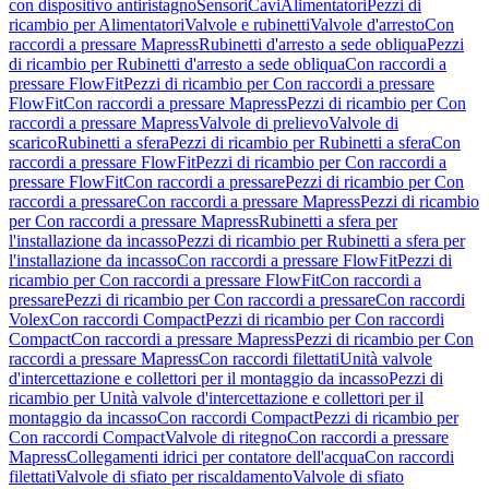
con dispositivo antiristagno
Sensori
Cavi
Alimentatori
Pezzi di
ricambio per Alimentatori
Valvole e rubinetti
Valvole d'arresto
Con
raccordi a pressare Mapress
Rubinetti d'arresto a sede obliqua
Pezzi
di ricambio per Rubinetti d'arresto a sede obliqua
Con raccordi a
pressare FlowFit
Pezzi di ricambio per Con raccordi a pressare
FlowFit
Con raccordi a pressare Mapress
Pezzi di ricambio per Con
raccordi a pressare Mapress
Valvole di prelievo
Valvole di
scarico
Rubinetti a sfera
Pezzi di ricambio per Rubinetti a sfera
Con
raccordi a pressare FlowFit
Pezzi di ricambio per Con raccordi a
pressare FlowFit
Con raccordi a pressare
Pezzi di ricambio per Con
raccordi a pressare
Con raccordi a pressare Mapress
Pezzi di ricambio
per Con raccordi a pressare Mapress
Rubinetti a sfera per
l'installazione da incasso
Pezzi di ricambio per Rubinetti a sfera per
l'installazione da incasso
Con raccordi a pressare FlowFit
Pezzi di
ricambio per Con raccordi a pressare FlowFit
Con raccordi a
pressare
Pezzi di ricambio per Con raccordi a pressare
Con raccordi
Volex
Con raccordi Compact
Pezzi di ricambio per Con raccordi
Compact
Con raccordi a pressare Mapress
Pezzi di ricambio per Con
raccordi a pressare Mapress
Con raccordi filettati
Unità valvole
d'intercettazione e collettori per il montaggio da incasso
Pezzi di
ricambio per Unità valvole d'intercettazione e collettori per il
montaggio da incasso
Con raccordi Compact
Pezzi di ricambio per
Con raccordi Compact
Valvole di ritegno
Con raccordi a pressare
Mapress
Collegamenti idrici per contatore dell'acqua
Con raccordi
filettati
Valvole di sfiato per riscaldamento
Valvole di sfiato