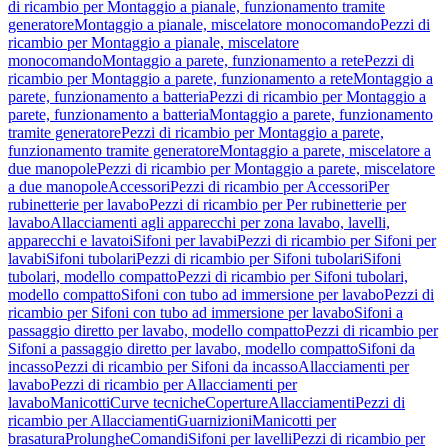
di ricambio per Montaggio a pianale, funzionamento tramite
generatore
Montaggio a pianale, miscelatore monocomando
Pezzi di
ricambio per Montaggio a pianale, miscelatore
monocomando
Montaggio a parete, funzionamento a rete
Pezzi di
ricambio per Montaggio a parete, funzionamento a rete
Montaggio a
parete, funzionamento a batteria
Pezzi di ricambio per Montaggio a
parete, funzionamento a batteria
Montaggio a parete, funzionamento
tramite generatore
Pezzi di ricambio per Montaggio a parete,
funzionamento tramite generatore
Montaggio a parete, miscelatore a
due manopole
Pezzi di ricambio per Montaggio a parete, miscelatore
a due manopole
Accessori
Pezzi di ricambio per Accessori
Per
rubinetterie per lavabo
Pezzi di ricambio per Per rubinetterie per
lavabo
Allacciamenti agli apparecchi per zona lavabo, lavelli,
apparecchi e lavatoi
Sifoni per lavabi
Pezzi di ricambio per Sifoni per
lavabi
Sifoni tubolari
Pezzi di ricambio per Sifoni tubolari
Sifoni
tubolari, modello compatto
Pezzi di ricambio per Sifoni tubolari,
modello compatto
Sifoni con tubo ad immersione per lavabo
Pezzi di
ricambio per Sifoni con tubo ad immersione per lavabo
Sifoni a
passaggio diretto per lavabo, modello compatto
Pezzi di ricambio per
Sifoni a passaggio diretto per lavabo, modello compatto
Sifoni da
incasso
Pezzi di ricambio per Sifoni da incasso
Allacciamenti per
lavabo
Pezzi di ricambio per Allacciamenti per
lavabo
Manicotti
Curve tecniche
Coperture
Allacciamenti
Pezzi di
ricambio per Allacciamenti
Guarnizioni
Manicotti per
brasatura
Prolunghe
Comandi
Sifoni per lavelli
Pezzi di ricambio per