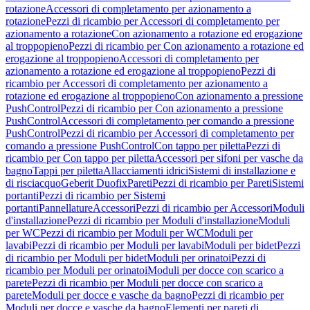
rotazione
Accessori di completamento per azionamento a
rotazione
Pezzi di ricambio per Accessori di completamento per
azionamento a rotazione
Con azionamento a rotazione ed erogazione
al troppopieno
Pezzi di ricambio per Con azionamento a rotazione ed
erogazione al troppopieno
Accessori di completamento per
azionamento a rotazione ed erogazione al troppopieno
Pezzi di
ricambio per Accessori di completamento per azionamento a
rotazione ed erogazione al troppopieno
Con azionamento a pressione
PushControl
Pezzi di ricambio per Con azionamento a pressione
PushControl
Accessori di completamento per comando a pressione
PushControl
Pezzi di ricambio per Accessori di completamento per
comando a pressione PushControl
Con tappo per piletta
Pezzi di
ricambio per Con tappo per piletta
Accessori per sifoni per vasche da
bagno
Tappi per piletta
Allacciamenti idrici
Sistemi di installazione e
di risciacquo
Geberit Duofix
Pareti
Pezzi di ricambio per Pareti
Sistemi
portanti
Pezzi di ricambio per Sistemi
portanti
Pannellature
Accessori
Pezzi di ricambio per Accessori
Moduli
d'installazione
Pezzi di ricambio per Moduli d'installazione
Moduli
per WC
Pezzi di ricambio per Moduli per WC
Moduli per
lavabi
Pezzi di ricambio per Moduli per lavabi
Moduli per bidet
Pezzi
di ricambio per Moduli per bidet
Moduli per orinatoi
Pezzi di
ricambio per Moduli per orinatoi
Moduli per docce con scarico a
parete
Pezzi di ricambio per Moduli per docce con scarico a
parete
Moduli per docce e vasche da bagno
Pezzi di ricambio per
Moduli per docce e vasche da bagno
Elementi per pareti di