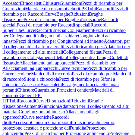
Accessori
Braccialetti
Chiusure
Guarnizioni
Pezzi di ricambio per
Guarnizioni
Materiale di consumo
Geberit PE
Tubi
Raccordi
Pezzi di
ricambio per Raccordi
Curve
Braghe
Riduzioni
Braghe
d'ispezione
Pezzi di ricambio per Braghe d'ispezione
Raccordi
speciali
Pezzi di ricambio per Raccordi speciali
Raccordi
SuperTube
Curve
Raccordi speciali
Collegamenti
Pezzi di ricambio
per Collegamenti
Collegamenti a saldare
Congiunzioni ad
innesto
Pezzi di ricambio per Congiunzioni ad innesto
Adattatori per
il collegamento ad altri materiali
Pezzi di ricambio per Adattatori per
il collegamento ad altri materiali
Collegamenti filettati
Pezzi di
ricambio per Collegamenti filettati
Collegamenti a flangia
Colletti di
fissaggio
Allacciamenti agli apparecchi
Pezzi di ricambio per
Allacciamenti agli apparecchi
Curve tecniche
Pezzi di ricambio per
Curve tecniche
Manicotti di raccordo
Pezzi di ricambio per Manicotti
di raccordo
Sifoni a chiocciola
Pezzi di ricambio per Sifoni a
chiocciola
Accessori
Braccialetti
Fissaggi per braccialetti
Canali
portanti
Chiusure
Guarnizioni
Protezioni cantiere
Materiali di
consumo
Geberit PP-
HT
Tubi
Raccordi
Curve
Diramazioni
Riduzioni
Braghe
d'ispezione
Aumenti
Giunzioni
Adattatori per il collegamento ad altri
materiali
Congiunzioni ad innesto
Allacciamenti agli
apparecchi
Curve tecniche
Raccordi
diritti
Accessori
Chiusure
Guarnizioni
Protezione antincendio,
protezione acustica e protezione dall'umidità
Protezione
antincendio
Pezzi di ricambio per Protezione antincendio
Protezione