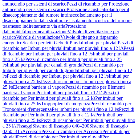
antincendio per sistemi di scarico
Pezzi di ricambio per Protezione
antincendio per sistemi di scarico
Protezione acustica
Isolanti per il
disaccoppiamento dal rumore intrinseco
Isolamento per il
disaccoppiamento dalla struttura e l'isolamento acustico del rumore
trasmesso indirettamente via aria
Protezione
dall'umidità
Impermeabilizzazione
Valvole di ventilazione per
scarico
Valvole di ventilazione
Valvole di ritegno a risparmio
energetico
Scarico per tetti Geberit Pluvia
Imbuti per pluviali
Pezzi di
ricambio per Imbuti per pluviali
Imbuti per pluviali fino a 12 l/s
Pezzi
di ricambio per Imbuti per pluviali fino a 12 l/s
Imbuti per pluviali
fino a 25 l/s
Pezzi di ricambio per Imbuti per pluviali fino a 25
l/s
Imbuti per pluviali per canali di gronda
Pezzi di ricambio per
Imbuti per pluviali per canali di gronda
Imbuti per pluviali fino a 12
l/s
Pezzi di ricambio per Imbuti per pluviali fino a 12 l/s
Imbuti per
pluviali fino a 25 l/s
Pezzi di ricambio per Imbuti per pluviali fino a
25 l/s
Elementi barriera al vapore
Pezzi di ricambio per Elementi
barriera al vapore
Per imbuti per pluviali fino a 12 l/s
Pezzi di
ricambio per Per imbuti per pluviali fino a 12 l/s
Per imbuti per
pluviali fino a 25 l/s
Troppopieni d'emergenza
Pezzi di ricambio per
Troppopieni d'emergenza
Per imbuti per pluviali fino a 12 l/s
Pezzi di
ricambio per Per imbuti per pluviali fino a 12 l/s
Per imbuti per
pluviali fino a 25 l/s
Pezzi di ricambio per Per imbuti per pluviali fino
a 25 l/s
Fissaggi
Sistema di fissaggio d40–200
Sistema di fissaggio
d250–315
Accessori
Pezzi di ricambio per Accessori
Per imbuti per
pluviali
Pezzi di ricambio per Per imbuti per pluviali
Per