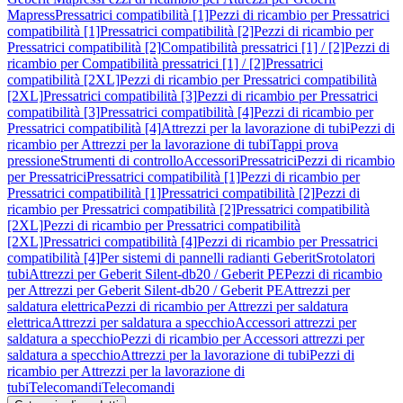
Mapress
Pressatrici compatibilità [1]
Pezzi di ricambio per Pressatrici
compatibilità [1]
Pressatrici compatibilità [2]
Pezzi di ricambio per
Pressatrici compatibilità [2]
Compatibilità pressatrici [1] / [2]
Pezzi di
ricambio per Compatibilità pressatrici [1] / [2]
Pressatrici
compatibilità [2XL]
Pezzi di ricambio per Pressatrici compatibilità
[2XL]
Pressatrici compatibilità [3]
Pezzi di ricambio per Pressatrici
compatibilità [3]
Pressatrici compatibilità [4]
Pezzi di ricambio per
Pressatrici compatibilità [4]
Attrezzi per la lavorazione di tubi
Pezzi di
ricambio per Attrezzi per la lavorazione di tubi
Tappi prova
pressione
Strumenti di controllo
Accessori
Pressatrici
Pezzi di ricambio
per Pressatrici
Pressatrici compatibilità [1]
Pezzi di ricambio per
Pressatrici compatibilità [1]
Pressatrici compatibilità [2]
Pezzi di
ricambio per Pressatrici compatibilità [2]
Pressatrici compatibilità
[2XL]
Pezzi di ricambio per Pressatrici compatibilità
[2XL]
Pressatrici compatibilità [4]
Pezzi di ricambio per Pressatrici
compatibilità [4]
Per sistemi di pannelli radianti Geberit
Srotolatori
tubi
Attrezzi per Geberit Silent-db20 / Geberit PE
Pezzi di ricambio
per Attrezzi per Geberit Silent-db20 / Geberit PE
Attrezzi per
saldatura elettrica
Pezzi di ricambio per Attrezzi per saldatura
elettrica
Attrezzi per saldatura a specchio
Accessori attrezzi per
saldatura a specchio
Pezzi di ricambio per Accessori attrezzi per
saldatura a specchio
Attrezzi per la lavorazione di tubi
Pezzi di
ricambio per Attrezzi per la lavorazione di
tubi
Telecomandi
Telecomandi