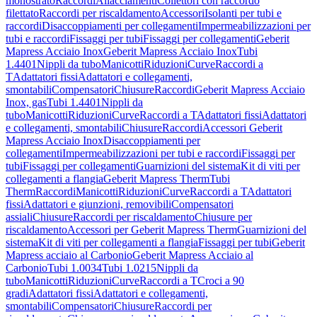
monostrato
Raccordi
Allacciamenti
Collettori con raccordo
filettato
Raccordi per riscaldamento
Accessori
Isolanti per tubi e
raccordi
Disaccoppiamenti per collegamenti
Impermeabilizzazioni per
tubi e raccordi
Fissaggi per tubi
Fissaggi per collegamenti
Geberit
Mapress Acciaio Inox
Geberit Mapress Acciaio Inox
Tubi
1.4401
Nippli da tubo
Manicotti
Riduzioni
Curve
Raccordi a
T
Adattatori fissi
Adattatori e collegamenti,
smontabili
Compensatori
Chiusure
Raccordi
Geberit Mapress Acciaio
Inox, gas
Tubi 1.4401
Nippli da
tubo
Manicotti
Riduzioni
Curve
Raccordi a T
Adattatori fissi
Adattatori
e collegamenti, smontabili
Chiusure
Raccordi
Accessori Geberit
Mapress Acciaio Inox
Disaccoppiamenti per
collegamenti
Impermeabilizzazioni per tubi e raccordi
Fissaggi per
tubi
Fissaggi per collegamenti
Guarnizioni del sistema
Kit di viti per
collegamenti a flangia
Geberit Mapress Therm
Tubi
Therm
Raccordi
Manicotti
Riduzioni
Curve
Raccordi a T
Adattatori
fissi
Adattatori e giunzioni, removibili
Compensatori
assiali
Chiusure
Raccordi per riscaldamento
Chiusure per
riscaldamento
Accessori per Geberit Mapress Therm
Guarnizioni del
sistema
Kit di viti per collegamenti a flangia
Fissaggi per tubi
Geberit
Mapress acciaio al Carbonio
Geberit Mapress Acciaio al
Carbonio
Tubi 1.0034
Tubi 1.0215
Nippli da
tubo
Manicotti
Riduzioni
Curve
Raccordi a T
Croci a 90
gradi
Adattatori fissi
Adattatori e collegamenti,
smontabili
Compensatori
Chiusure
Raccordi per