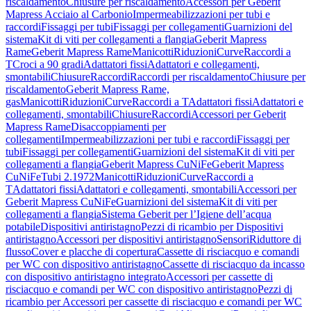
riscaldamento
Chiusure per riscaldamento
Accessori per Geberit
Mapress Acciaio al Carbonio
Impermeabilizzazioni per tubi e
raccordi
Fissaggi per tubi
Fissaggi per collegamenti
Guarnizioni del
sistema
Kit di viti per collegamenti a flangia
Geberit Mapress
Rame
Geberit Mapress Rame
Manicotti
Riduzioni
Curve
Raccordi a
T
Croci a 90 gradi
Adattatori fissi
Adattatori e collegamenti,
smontabili
Chiusure
Raccordi
Raccordi per riscaldamento
Chiusure per
riscaldamento
Geberit Mapress Rame,
gas
Manicotti
Riduzioni
Curve
Raccordi a T
Adattatori fissi
Adattatori e
collegamenti, smontabili
Chiusure
Raccordi
Accessori per Geberit
Mapress Rame
Disaccoppiamenti per
collegamenti
Impermeabilizzazioni per tubi e raccordi
Fissaggi per
tubi
Fissaggi per collegamenti
Guarnizioni del sistema
Kit di viti per
collegamenti a flangia
Geberit Mapress CuNiFe
Geberit Mapress
CuNiFe
Tubi 2.1972
Manicotti
Riduzioni
Curve
Raccordi a
T
Adattatori fissi
Adattatori e collegamenti, smontabili
Accessori per
Geberit Mapress CuNiFe
Guarnizioni del sistema
Kit di viti per
collegamenti a flangia
Sistema Geberit per l’Igiene dell’acqua
potabile
Dispositivi antiristagno
Pezzi di ricambio per Dispositivi
antiristagno
Accessori per dispositivi antiristagno
Sensori
Riduttore di
flusso
Cover e placche di copertura
Cassette di risciacquo e comandi
per WC con dispositivo antiristagno
Cassette di risciacquo da incasso
con dispositivo antiristagno integrato
Accessori per cassette di
risciacquo e comandi per WC con dispositivo antiristagno
Pezzi di
ricambio per Accessori per cassette di risciacquo e comandi per WC