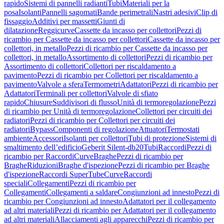
rapido
Sistemi di pannelli radianti
Tubi
Materiali per la
posa
Isolanti
Pannelli sagomati
Bande perimetrali
Nastri adesivi
Clip di
fissaggio
Additivi per massetti
Giunti di
dilatazione
Reggicurve
Cassette da incasso per collettori
Pezzi di
ricambio per Cassette da incasso per collettori
Cassette da incasso per
collettori, in metallo
Pezzi di ricambio per Cassette da incasso per
collettori, in metallo
Assortimento di collettori
Pezzi di ricambio per
Assortimento di collettori
Collettori per riscaldamento a
pavimento
Pezzi di ricambio per Collettori per riscaldamento a
pavimento
Valvole a sfera
Termometri
Adattatori
Pezzi di ricambio per
Adattatori
Terminali per collettori
Valvole di sfiato
rapido
Chiusure
Suddivisori di flusso
Unità di termoregolazione
Pezzi
di ricambio per Unità di termoregolazione
Collettori per circuiti dei
radiatori
Pezzi di ricambio per Collettori per circuiti dei
radiatori
Bypass
Componenti di regolazione
Attuatori
Termostati
ambiente
Accessori
Isolanti per collettori
Tubi di protezione
Sistemi di
smaltimento dell’edificio
Geberit Silent-db20
Tubi
Raccordi
Pezzi di
ricambio per Raccordi
Curve
Braghe
Pezzi di ricambio per
Braghe
Riduzioni
Braghe d'ispezione
Pezzi di ricambio per Braghe
d'ispezione
Raccordi SuperTube
Curve
Raccordi
speciali
Collegamenti
Pezzi di ricambio per
Collegamenti
Collegamenti a saldare
Congiunzioni ad innesto
Pezzi di
ricambio per Congiunzioni ad innesto
Adattatori per il collegamento
ad altri materiali
Pezzi di ricambio per Adattatori per il collegamento
ad altri materiali
Allacciamenti agli apparecchi
Pezzi di ricambio per