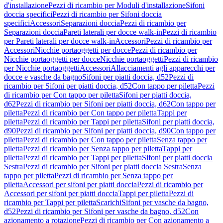
d'installazione
Pezzi di ricambio per Moduli d'installazione
Sifoni
doccia specifici
Pezzi di ricambio per Sifoni doccia
specifici
Accessori
Separazioni doccia
Pezzi di ricambio per
Separazioni doccia
Pareti laterali per docce walk-in
Pezzi di ricambio
per Pareti laterali per docce walk-in
Accessori
Pezzi di ricambio per
Accessori
Nicchie portaoggetti per docce
Pezzi di ricambio per
Nicchie portaoggetti per docce
Nicchie portaoggetti
Pezzi di ricambio
per Nicchie portaoggetti
Accessori
Allacciamenti agli apparecchi per
docce e vasche da bagno
Sifoni per piatti doccia, d52
Pezzi di
ricambio per Sifoni per piatti doccia, d52
Con tappo per piletta
Pezzi
di ricambio per Con tappo per piletta
Sifoni per piatti doccia,
d62
Pezzi di ricambio per Sifoni per piatti doccia, d62
Con tappo per
piletta
Pezzi di ricambio per Con tappo per piletta
Tappi per
piletta
Pezzi di ricambio per Tappi per piletta
Sifoni per piatti doccia,
d90
Pezzi di ricambio per Sifoni per piatti doccia, d90
Con tappo per
piletta
Pezzi di ricambio per Con tappo per piletta
Senza tappo per
piletta
Pezzi di ricambio per Senza tappo per piletta
Tappi per
piletta
Pezzi di ricambio per Tappi per piletta
Sifoni per piatti doccia
Sestra
Pezzi di ricambio per Sifoni per piatti doccia Sestra
Senza
tappo per piletta
Pezzi di ricambio per Senza tappo per
piletta
Accessori per sifoni per piatti doccia
Pezzi di ricambio per
Accessori per sifoni per piatti doccia
Tappi per piletta
Pezzi di
ricambio per Tappi per piletta
Scarichi
Sifoni per vasche da bagno,
d52
Pezzi di ricambio per Sifoni per vasche da bagno, d52
Con
azionamento a rotazione
Pezzi di ricambio per Con azionamento a