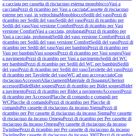
a cacciata per cassetta di risciacquo esterna monoblocco
Vasi a
cacciata
Pezzi di ricambio per Vasi a cacciata
Cassette di risciacquo
esterne per vasi, in vetrochina
Monoblocco
Sedili del vaso
Pezzi di
ricambio per Sedili del vaso
Sedili del vaso
Pezzi di ricambio per
Sedili del vaso
Vasi versione Comfort
Pezzi di ricambio per Vasi
versione Comfort
Vasi a cacciata, prolungati
Pezzi di ricambio per
Vasi a cacciata, prolungati
Sedili del vaso versione Comfort
Pezzi di
ricambio per Sedili del vaso versione Comfort
Sedili del vaso
Pezzi di
ricambio per Sedili del vaso
Vasi per bambini
Pezzi di ricambio per
Vasi per bambini
Vasi sospesi
Pezzi di ricambio per Vasi sospesi
Vasi
a pavimento
Pezzi di ricambio per Vasi a pavimento
Sedili del WC
per bambini
Pezzi di ricambio per Sedili del WC per bambini
Sedili
del vaso
Pezzi di ricambio per Sedili del vaso
Tavolette del vaso
Pezzi
di ricambio per Tavolette del vaso
WC ad uso accovacciato
Con
risciacquo
Accessori
Allacciamenti
Materiale di fissaggio
Ulteriori
accessori
Bidet
Bidet sospesi
Pezzi di ricambio per Bidet sospesi
Bidet
a pavimento
Pezzi di ricambio per Bidet a pavimento
Accessori
Pezzi
di ricambio per Accessori
Placche di comando e comandi per
WC
Placche di comando
Pezzi di ricambio per Placche di
comando
Per cassette di risciacquo da incasso Sigma
Pezzi di
ricambio per Per cassette di risciacquo da incasso Sigma
Per cassette
di risciacquo da incasso Omega
Pezzi di ricambio per Per cassette di
risciacquo da incasso Omega
Per cassette di risciacquo da incasso
Twinline
Pezzi di ricambio per Per cassette di risciacquo da incasso
Twinline
Per cassette di risciacquo da incasso 300T
Pezzi di ricambio