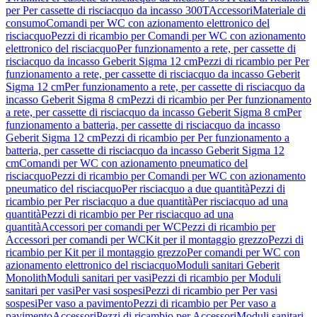
per Per cassette di risciacquo da incasso 300T
Accessori
Materiale di
consumo
Comandi per WC con azionamento elettronico del
risciacquo
Pezzi di ricambio per Comandi per WC con azionamento
elettronico del risciacquo
Per funzionamento a rete, per cassette di
risciacquo da incasso Geberit Sigma 12 cm
Pezzi di ricambio per Per
funzionamento a rete, per cassette di risciacquo da incasso Geberit
Sigma 12 cm
Per funzionamento a rete, per cassette di risciacquo da
incasso Geberit Sigma 8 cm
Pezzi di ricambio per Per funzionamento
a rete, per cassette di risciacquo da incasso Geberit Sigma 8 cm
Per
funzionamento a batteria, per cassette di risciacquo da incasso
Geberit Sigma 12 cm
Pezzi di ricambio per Per funzionamento a
batteria, per cassette di risciacquo da incasso Geberit Sigma 12
cm
Comandi per WC con azionamento pneumatico del
risciacquo
Pezzi di ricambio per Comandi per WC con azionamento
pneumatico del risciacquo
Per risciacquo a due quantità
Pezzi di
ricambio per Per risciacquo a due quantità
Per risciacquo ad una
quantità
Pezzi di ricambio per Per risciacquo ad una
quantità
Accessori per comandi per WC
Pezzi di ricambio per
Accessori per comandi per WC
Kit per il montaggio grezzo
Pezzi di
ricambio per Kit per il montaggio grezzo
Per comandi per WC con
azionamento elettronico del risciacquo
Moduli sanitari Geberit
Monolith
Moduli sanitari per vasi
Pezzi di ricambio per Moduli
sanitari per vasi
Per vasi sospesi
Pezzi di ricambio per Per vasi
sospesi
Per vaso a pavimento
Pezzi di ricambio per Per vaso a
pavimento
Accessori
Pezzi di ricambio per Accessori
Moduli sanitari