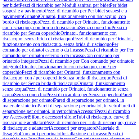
per bidet
Pezzi di ricambio per Moduli sanitari per bidet
Per bidet
sospesi e a pavimento
Pezzi di ricambio per Per bidet sospesi e a
pavimento
Orinatoi
Orinatoi, funzionamento con risciacquo, con
bordo di risciacquo
Pezzi di ricambio per Orinatoi, funzionamento
con risciacquo, con bordo di risciacquo
Senza coperchio
Pezzi di
ricambio per Senza coperchio
Orinatoi, funzionamento con
risciacquo, senza brida di risciacquo
Pezzi di ricambio per Orinatoi,
funzionamento con risciacquo, senza brida di risciacquo
Per
comando per orinatoi esterno o da incasso
Pezzi di ricambio per Per
comando per orinatoi esterno o da incasso
Con comando per
orinatoio integrato
Pezzi di ricambio per Con comando per orinatoio
integrato
Orinatoi, funzionamento con risciacquo, con / per
coperchio
Pezzi di ricambio per Orinatoi, funzionamento con
risciacquo, con / per coperchio
Senza brida di risciacquo
Pezzi di
ricambio per Senza brida di risciacquo
Orinatoi, funzionamento
senza acqua
Pezzi di ricambio per Orinatoi, funzionamento senza
acqua
Senza coperchio
Pezzi di ricambio per Senza coperchio
Pareti
di separazione per orinatoi
Pareti di separazione per orinatoi, in
materiale sintetico
Pareti di separazione per orinatoi, in vetro
Pareti di
separazione per orinatoi, in vetrochina
Accessori
Pezzi di ricambio
per Accessori
Sifoni e accessori sifone
Tubi di risciacquo, curve di
risciacquo e adattatori
Pezzi di ricambio per Tubi di risciacquo, curve
di risciacquo e adattatori
Accessori per erogatore
Materiale di
fissaggio
Comandi per orinatoi
Installazione da incasso
Pezzi di