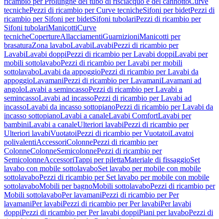
ricambio per Prolunghe del tubo di risciacquo e del cannotto
Curve
tecniche
Pezzi di ricambio per Curve tecniche
Sifoni per bidet
Pezzi di
ricambio per Sifoni per bidet
Sifoni tubolari
Pezzi di ricambio per
Sifoni tubolari
Manicotti
Curve
tecniche
Coperture
Allacciamenti
Guarnizioni
Manicotti per
brasatura
Zona lavabo
Lavabi
Lavabi
Pezzi di ricambio per
Lavabi
Lavabi doppi
Pezzi di ricambio per Lavabi doppi
Lavabi per
mobili sottolavabo
Pezzi di ricambio per Lavabi per mobili
sottolavabo
Lavabi da appoggio
Pezzi di ricambio per Lavabi da
appoggio
Lavamani
Pezzi di ricambio per Lavamani
Lavamani ad
angolo
Lavabi a semincasso
Pezzi di ricambio per Lavabi a
semincasso
Lavabi ad incasso
Pezzi di ricambio per Lavabi ad
incasso
Lavabi da incasso sottopiano
Pezzi di ricambio per Lavabi da
incasso sottopiano
Lavabi a canale
Lavabi Comfort
Lavabi per
bambini
Lavabi a canale
Ulteriori lavabi
Pezzi di ricambio per
Ulteriori lavabi
Vuotatoi
Pezzi di ricambio per Vuotatoi
Lavatoi
polivalenti
Accessori
Colonne
Pezzi di ricambio per
Colonne
Colonne
Semicolonne
Pezzi di ricambio per
Semicolonne
Accessori
Tappi per piletta
Materiale di fissaggio
Set
lavabo con mobile sottolavabo
Set lavabo per mobile con mobile
sottolavabo
Pezzi di ricambio per Set lavabo per mobile con mobile
sottolavabo
Mobili per bagno
Mobili sottolavabo
Pezzi di ricambio per
Mobili sottolavabo
Per lavamani
Pezzi di ricambio per Per
lavamani
Per lavabi
Pezzi di ricambio per Per lavabi
Per lavabi
doppi
Pezzi di ricambio per Per lavabi doppi
Piani per lavabo
Pezzi di