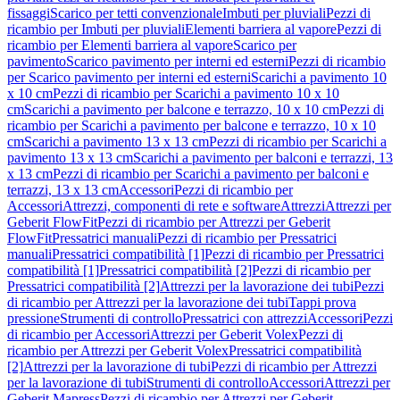
fissaggi
Scarico per tetti convenzionale
Imbuti per pluviali
Pezzi di
ricambio per Imbuti per pluviali
Elementi barriera al vapore
Pezzi di
ricambio per Elementi barriera al vapore
Scarico per
pavimento
Scarico pavimento per interni ed esterni
Pezzi di ricambio
per Scarico pavimento per interni ed esterni
Scarichi a pavimento 10
x 10 cm
Pezzi di ricambio per Scarichi a pavimento 10 x 10
cm
Scarichi a pavimento per balcone e terrazzo, 10 x 10 cm
Pezzi di
ricambio per Scarichi a pavimento per balcone e terrazzo, 10 x 10
cm
Scarichi a pavimento 13 x 13 cm
Pezzi di ricambio per Scarichi a
pavimento 13 x 13 cm
Scarichi a pavimento per balconi e terrazzi, 13
x 13 cm
Pezzi di ricambio per Scarichi a pavimento per balconi e
terrazzi, 13 x 13 cm
Accessori
Pezzi di ricambio per
Accessori
Attrezzi, componenti di rete e software
Attrezzi
Attrezzi per
Geberit FlowFit
Pezzi di ricambio per Attrezzi per Geberit
FlowFit
Pressatrici manuali
Pezzi di ricambio per Pressatrici
manuali
Pressatrici compatibilità [1]
Pezzi di ricambio per Pressatrici
compatibilità [1]
Pressatrici compatibilità [2]
Pezzi di ricambio per
Pressatrici compatibilità [2]
Attrezzi per la lavorazione dei tubi
Pezzi
di ricambio per Attrezzi per la lavorazione dei tubi
Tappi prova
pressione
Strumenti di controllo
Pressatrici con attrezzi
Accessori
Pezzi
di ricambio per Accessori
Attrezzi per Geberit Volex
Pezzi di
ricambio per Attrezzi per Geberit Volex
Pressatrici compatibilità
[2]
Attrezzi per la lavorazione di tubi
Pezzi di ricambio per Attrezzi
per la lavorazione di tubi
Strumenti di controllo
Accessori
Attrezzi per
Geberit Mapress
Pezzi di ricambio per Attrezzi per Geberit