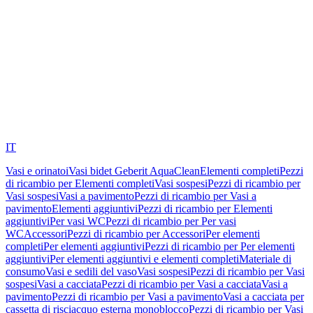
IT
Vasi e orinatoi
Vasi bidet Geberit AquaClean
Elementi completi
Pezzi
di ricambio per Elementi completi
Vasi sospesi
Pezzi di ricambio per
Vasi sospesi
Vasi a pavimento
Pezzi di ricambio per Vasi a
pavimento
Elementi aggiuntivi
Pezzi di ricambio per Elementi
aggiuntivi
Per vasi WC
Pezzi di ricambio per Per vasi
WC
Accessori
Pezzi di ricambio per Accessori
Per elementi
completi
Per elementi aggiuntivi
Pezzi di ricambio per Per elementi
aggiuntivi
Per elementi aggiuntivi e elementi completi
Materiale di
consumo
Vasi e sedili del vaso
Vasi sospesi
Pezzi di ricambio per Vasi
sospesi
Vasi a cacciata
Pezzi di ricambio per Vasi a cacciata
Vasi a
pavimento
Pezzi di ricambio per Vasi a pavimento
Vasi a cacciata per
cassetta di risciacquo esterna monoblocco
Pezzi di ricambio per Vasi