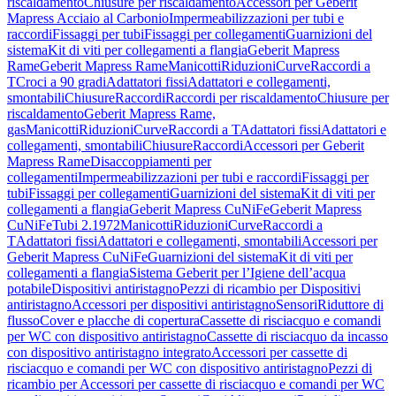
riscaldamento
Chiusure per riscaldamento
Accessori per Geberit
Mapress Acciaio al Carbonio
Impermeabilizzazioni per tubi e
raccordi
Fissaggi per tubi
Fissaggi per collegamenti
Guarnizioni del
sistema
Kit di viti per collegamenti a flangia
Geberit Mapress
Rame
Geberit Mapress Rame
Manicotti
Riduzioni
Curve
Raccordi a
T
Croci a 90 gradi
Adattatori fissi
Adattatori e collegamenti,
smontabili
Chiusure
Raccordi
Raccordi per riscaldamento
Chiusure per
riscaldamento
Geberit Mapress Rame,
gas
Manicotti
Riduzioni
Curve
Raccordi a T
Adattatori fissi
Adattatori e
collegamenti, smontabili
Chiusure
Raccordi
Accessori per Geberit
Mapress Rame
Disaccoppiamenti per
collegamenti
Impermeabilizzazioni per tubi e raccordi
Fissaggi per
tubi
Fissaggi per collegamenti
Guarnizioni del sistema
Kit di viti per
collegamenti a flangia
Geberit Mapress CuNiFe
Geberit Mapress
CuNiFe
Tubi 2.1972
Manicotti
Riduzioni
Curve
Raccordi a
T
Adattatori fissi
Adattatori e collegamenti, smontabili
Accessori per
Geberit Mapress CuNiFe
Guarnizioni del sistema
Kit di viti per
collegamenti a flangia
Sistema Geberit per l’Igiene dell’acqua
potabile
Dispositivi antiristagno
Pezzi di ricambio per Dispositivi
antiristagno
Accessori per dispositivi antiristagno
Sensori
Riduttore di
flusso
Cover e placche di copertura
Cassette di risciacquo e comandi
per WC con dispositivo antiristagno
Cassette di risciacquo da incasso
con dispositivo antiristagno integrato
Accessori per cassette di
risciacquo e comandi per WC con dispositivo antiristagno
Pezzi di
ricambio per Accessori per cassette di risciacquo e comandi per WC