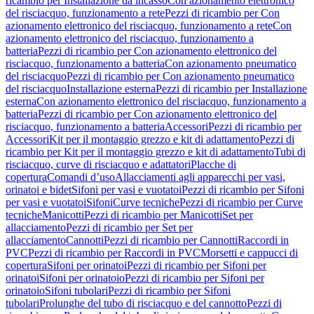
ricambio per Installazione da incasso
Con azionamento elettronico
del risciacquo, funzionamento a rete
Pezzi di ricambio per Con
azionamento elettronico del risciacquo, funzionamento a rete
Con
azionamento elettronico del risciacquo, funzionamento a
batteria
Pezzi di ricambio per Con azionamento elettronico del
risciacquo, funzionamento a batteria
Con azionamento pneumatico
del risciacquo
Pezzi di ricambio per Con azionamento pneumatico
del risciacquo
Installazione esterna
Pezzi di ricambio per Installazione
esterna
Con azionamento elettronico del risciacquo, funzionamento a
batteria
Pezzi di ricambio per Con azionamento elettronico del
risciacquo, funzionamento a batteria
Accessori
Pezzi di ricambio per
Accessori
Kit per il montaggio grezzo e kit di adattamento
Pezzi di
ricambio per Kit per il montaggio grezzo e kit di adattamento
Tubi di
risciacquo, curve di risciacquo e adattatori
Placche di
copertura
Comandi d’uso
Allacciamenti agli apparecchi per vasi,
orinatoi e bidet
Sifoni per vasi e vuotatoi
Pezzi di ricambio per Sifoni
per vasi e vuotatoi
Sifoni
Curve tecniche
Pezzi di ricambio per Curve
tecniche
Manicotti
Pezzi di ricambio per Manicotti
Set per
allacciamento
Pezzi di ricambio per Set per
allacciamento
Cannotti
Pezzi di ricambio per Cannotti
Raccordi in
PVC
Pezzi di ricambio per Raccordi in PVC
Morsetti e cappucci di
copertura
Sifoni per orinatoi
Pezzi di ricambio per Sifoni per
orinatoi
Sifoni per orinatoio
Pezzi di ricambio per Sifoni per
orinatoio
Sifoni tubolari
Pezzi di ricambio per Sifoni
tubolari
Prolunghe del tubo di risciacquo e del cannotto
Pezzi di