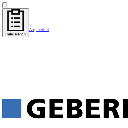
A geberit.it
I miei elenchi