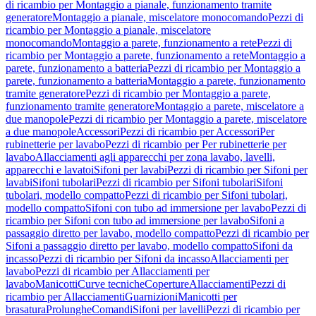
di ricambio per Montaggio a pianale, funzionamento tramite
generatore
Montaggio a pianale, miscelatore monocomando
Pezzi di
ricambio per Montaggio a pianale, miscelatore
monocomando
Montaggio a parete, funzionamento a rete
Pezzi di
ricambio per Montaggio a parete, funzionamento a rete
Montaggio a
parete, funzionamento a batteria
Pezzi di ricambio per Montaggio a
parete, funzionamento a batteria
Montaggio a parete, funzionamento
tramite generatore
Pezzi di ricambio per Montaggio a parete,
funzionamento tramite generatore
Montaggio a parete, miscelatore a
due manopole
Pezzi di ricambio per Montaggio a parete, miscelatore
a due manopole
Accessori
Pezzi di ricambio per Accessori
Per
rubinetterie per lavabo
Pezzi di ricambio per Per rubinetterie per
lavabo
Allacciamenti agli apparecchi per zona lavabo, lavelli,
apparecchi e lavatoi
Sifoni per lavabi
Pezzi di ricambio per Sifoni per
lavabi
Sifoni tubolari
Pezzi di ricambio per Sifoni tubolari
Sifoni
tubolari, modello compatto
Pezzi di ricambio per Sifoni tubolari,
modello compatto
Sifoni con tubo ad immersione per lavabo
Pezzi di
ricambio per Sifoni con tubo ad immersione per lavabo
Sifoni a
passaggio diretto per lavabo, modello compatto
Pezzi di ricambio per
Sifoni a passaggio diretto per lavabo, modello compatto
Sifoni da
incasso
Pezzi di ricambio per Sifoni da incasso
Allacciamenti per
lavabo
Pezzi di ricambio per Allacciamenti per
lavabo
Manicotti
Curve tecniche
Coperture
Allacciamenti
Pezzi di
ricambio per Allacciamenti
Guarnizioni
Manicotti per
brasatura
Prolunghe
Comandi
Sifoni per lavelli
Pezzi di ricambio per