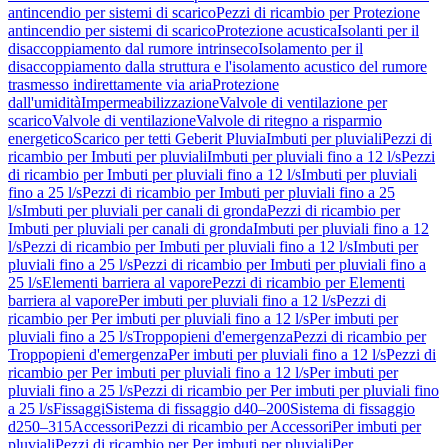
antincendio per sistemi di scarico
Pezzi di ricambio per Protezione
antincendio per sistemi di scarico
Protezione acustica
Isolanti per il
disaccoppiamento dal rumore intrinseco
Isolamento per il
disaccoppiamento dalla struttura e l'isolamento acustico del rumore
trasmesso indirettamente via aria
Protezione
dall'umidità
Impermeabilizzazione
Valvole di ventilazione per
scarico
Valvole di ventilazione
Valvole di ritegno a risparmio
energetico
Scarico per tetti Geberit Pluvia
Imbuti per pluviali
Pezzi di
ricambio per Imbuti per pluviali
Imbuti per pluviali fino a 12 l/s
Pezzi
di ricambio per Imbuti per pluviali fino a 12 l/s
Imbuti per pluviali
fino a 25 l/s
Pezzi di ricambio per Imbuti per pluviali fino a 25
l/s
Imbuti per pluviali per canali di gronda
Pezzi di ricambio per
Imbuti per pluviali per canali di gronda
Imbuti per pluviali fino a 12
l/s
Pezzi di ricambio per Imbuti per pluviali fino a 12 l/s
Imbuti per
pluviali fino a 25 l/s
Pezzi di ricambio per Imbuti per pluviali fino a
25 l/s
Elementi barriera al vapore
Pezzi di ricambio per Elementi
barriera al vapore
Per imbuti per pluviali fino a 12 l/s
Pezzi di
ricambio per Per imbuti per pluviali fino a 12 l/s
Per imbuti per
pluviali fino a 25 l/s
Troppopieni d'emergenza
Pezzi di ricambio per
Troppopieni d'emergenza
Per imbuti per pluviali fino a 12 l/s
Pezzi di
ricambio per Per imbuti per pluviali fino a 12 l/s
Per imbuti per
pluviali fino a 25 l/s
Pezzi di ricambio per Per imbuti per pluviali fino
a 25 l/s
Fissaggi
Sistema di fissaggio d40–200
Sistema di fissaggio
d250–315
Accessori
Pezzi di ricambio per Accessori
Per imbuti per
pluviali
Pezzi di ricambio per Per imbuti per pluviali
Per