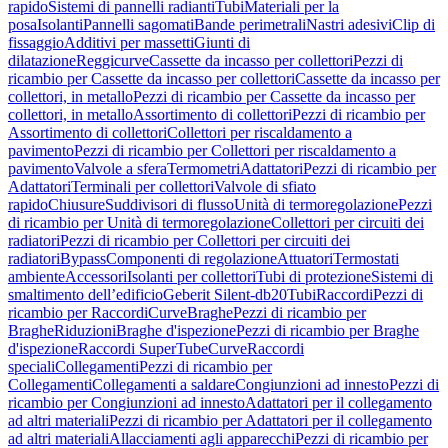
rapido
Sistemi di pannelli radianti
Tubi
Materiali per la
posa
Isolanti
Pannelli sagomati
Bande perimetrali
Nastri adesivi
Clip di
fissaggio
Additivi per massetti
Giunti di
dilatazione
Reggicurve
Cassette da incasso per collettori
Pezzi di
ricambio per Cassette da incasso per collettori
Cassette da incasso per
collettori, in metallo
Pezzi di ricambio per Cassette da incasso per
collettori, in metallo
Assortimento di collettori
Pezzi di ricambio per
Assortimento di collettori
Collettori per riscaldamento a
pavimento
Pezzi di ricambio per Collettori per riscaldamento a
pavimento
Valvole a sfera
Termometri
Adattatori
Pezzi di ricambio per
Adattatori
Terminali per collettori
Valvole di sfiato
rapido
Chiusure
Suddivisori di flusso
Unità di termoregolazione
Pezzi
di ricambio per Unità di termoregolazione
Collettori per circuiti dei
radiatori
Pezzi di ricambio per Collettori per circuiti dei
radiatori
Bypass
Componenti di regolazione
Attuatori
Termostati
ambiente
Accessori
Isolanti per collettori
Tubi di protezione
Sistemi di
smaltimento dell’edificio
Geberit Silent-db20
Tubi
Raccordi
Pezzi di
ricambio per Raccordi
Curve
Braghe
Pezzi di ricambio per
Braghe
Riduzioni
Braghe d'ispezione
Pezzi di ricambio per Braghe
d'ispezione
Raccordi SuperTube
Curve
Raccordi
speciali
Collegamenti
Pezzi di ricambio per
Collegamenti
Collegamenti a saldare
Congiunzioni ad innesto
Pezzi di
ricambio per Congiunzioni ad innesto
Adattatori per il collegamento
ad altri materiali
Pezzi di ricambio per Adattatori per il collegamento
ad altri materiali
Allacciamenti agli apparecchi
Pezzi di ricambio per