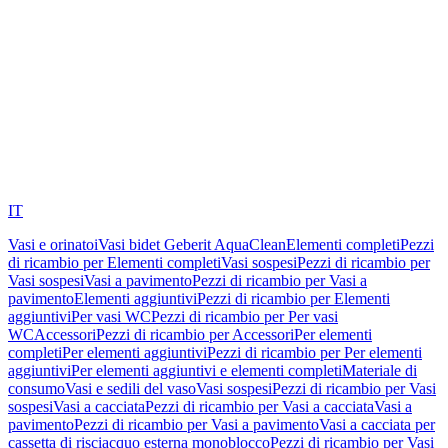
IT
Vasi e orinatoi
Vasi bidet Geberit AquaClean
Elementi completi
Pezzi
di ricambio per Elementi completi
Vasi sospesi
Pezzi di ricambio per
Vasi sospesi
Vasi a pavimento
Pezzi di ricambio per Vasi a
pavimento
Elementi aggiuntivi
Pezzi di ricambio per Elementi
aggiuntivi
Per vasi WC
Pezzi di ricambio per Per vasi
WC
Accessori
Pezzi di ricambio per Accessori
Per elementi
completi
Per elementi aggiuntivi
Pezzi di ricambio per Per elementi
aggiuntivi
Per elementi aggiuntivi e elementi completi
Materiale di
consumo
Vasi e sedili del vaso
Vasi sospesi
Pezzi di ricambio per Vasi
sospesi
Vasi a cacciata
Pezzi di ricambio per Vasi a cacciata
Vasi a
pavimento
Pezzi di ricambio per Vasi a pavimento
Vasi a cacciata per
cassetta di risciacquo esterna monoblocco
Pezzi di ricambio per Vasi