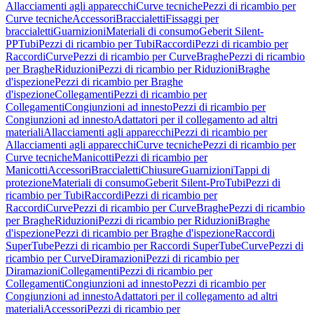
Allacciamenti agli apparecchi
Curve tecniche
Pezzi di ricambio per
Curve tecniche
Accessori
Braccialetti
Fissaggi per
braccialetti
Guarnizioni
Materiali di consumo
Geberit Silent-
PP
Tubi
Pezzi di ricambio per Tubi
Raccordi
Pezzi di ricambio per
Raccordi
Curve
Pezzi di ricambio per Curve
Braghe
Pezzi di ricambio
per Braghe
Riduzioni
Pezzi di ricambio per Riduzioni
Braghe
d'ispezione
Pezzi di ricambio per Braghe
d'ispezione
Collegamenti
Pezzi di ricambio per
Collegamenti
Congiunzioni ad innesto
Pezzi di ricambio per
Congiunzioni ad innesto
Adattatori per il collegamento ad altri
materiali
Allacciamenti agli apparecchi
Pezzi di ricambio per
Allacciamenti agli apparecchi
Curve tecniche
Pezzi di ricambio per
Curve tecniche
Manicotti
Pezzi di ricambio per
Manicotti
Accessori
Braccialetti
Chiusure
Guarnizioni
Tappi di
protezione
Materiali di consumo
Geberit Silent-Pro
Tubi
Pezzi di
ricambio per Tubi
Raccordi
Pezzi di ricambio per
Raccordi
Curve
Pezzi di ricambio per Curve
Braghe
Pezzi di ricambio
per Braghe
Riduzioni
Pezzi di ricambio per Riduzioni
Braghe
d'ispezione
Pezzi di ricambio per Braghe d'ispezione
Raccordi
SuperTube
Pezzi di ricambio per Raccordi SuperTube
Curve
Pezzi di
ricambio per Curve
Diramazioni
Pezzi di ricambio per
Diramazioni
Collegamenti
Pezzi di ricambio per
Collegamenti
Congiunzioni ad innesto
Pezzi di ricambio per
Congiunzioni ad innesto
Adattatori per il collegamento ad altri
materiali
Accessori
Pezzi di ricambio per