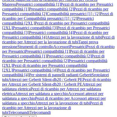
Mapress
Pressatrici compatibilità [1]
Pezzi di ricambio per Pressatrici
compatibilità [1]
Pressatrici compatibilità [2]
Pezzi di ricambio per
Pressatrici compatibilità [2]
Compatibilità pressatrici [1] / [2]
Pezzi di
ricambio per Compatibilità pressatrici [1] / [2]
Pressatrici
compatibilità [2XL]
Pezzi di ricambio per Pressatrici compatibilità
[2XL]
Pressatrici compatibilità [3]
Pezzi di ricambio per Pressatrici
compatibilità [3]
Pressatrici compatibilità [4]
Pezzi di ricambio per
Pressatrici compatibilità [4]
Attrezzi per la lavorazione di tubi
Pezzi di
ricambio per Attrezzi per la lavorazione di tubi
Tappi prova
pressione
Strumenti di controllo
Accessori
Pressatrici
Pezzi di ricambio
per Pressatrici
Pressatrici compatibilità [1]
Pezzi di ricambio per
Pressatrici compatibilità [1]
Pressatrici compatibilità [2]
Pezzi di
ricambio per Pressatrici compatibilità [2]
Pressatrici compatibilità
[2XL]
Pezzi di ricambio per Pressatrici compatibilità
[2XL]
Pressatrici compatibilità [4]
Pezzi di ricambio per Pressatrici
compatibilità [4]
Per sistemi di pannelli radianti Geberit
Srotolatori
tubi
Attrezzi per Geberit Silent-db20 / Geberit PE
Pezzi di ricambio
per Attrezzi per Geberit Silent-db20 / Geberit PE
Attrezzi per
saldatura elettrica
Pezzi di ricambio per Attrezzi per saldatura
elettrica
Attrezzi per saldatura a specchio
Accessori attrezzi per
saldatura a specchio
Pezzi di ricambio per Accessori attrezzi per
saldatura a specchio
Attrezzi per la lavorazione di tubi
Pezzi di
ricambio per Attrezzi per la lavorazione di
tubi
Telecomandi
Telecomandi