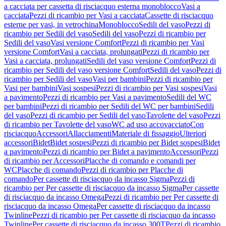
a cacciata per cassetta di risciacquo esterna monoblocco
Vasi a
cacciata
Pezzi di ricambio per Vasi a cacciata
Cassette di risciacquo
esterne per vasi, in vetrochina
Monoblocco
Sedili del vaso
Pezzi di
ricambio per Sedili del vaso
Sedili del vaso
Pezzi di ricambio per
Sedili del vaso
Vasi versione Comfort
Pezzi di ricambio per Vasi
versione Comfort
Vasi a cacciata, prolungati
Pezzi di ricambio per
Vasi a cacciata, prolungati
Sedili del vaso versione Comfort
Pezzi di
ricambio per Sedili del vaso versione Comfort
Sedili del vaso
Pezzi di
ricambio per Sedili del vaso
Vasi per bambini
Pezzi di ricambio per
Vasi per bambini
Vasi sospesi
Pezzi di ricambio per Vasi sospesi
Vasi
a pavimento
Pezzi di ricambio per Vasi a pavimento
Sedili del WC
per bambini
Pezzi di ricambio per Sedili del WC per bambini
Sedili
del vaso
Pezzi di ricambio per Sedili del vaso
Tavolette del vaso
Pezzi
di ricambio per Tavolette del vaso
WC ad uso accovacciato
Con
risciacquo
Accessori
Allacciamenti
Materiale di fissaggio
Ulteriori
accessori
Bidet
Bidet sospesi
Pezzi di ricambio per Bidet sospesi
Bidet
a pavimento
Pezzi di ricambio per Bidet a pavimento
Accessori
Pezzi
di ricambio per Accessori
Placche di comando e comandi per
WC
Placche di comando
Pezzi di ricambio per Placche di
comando
Per cassette di risciacquo da incasso Sigma
Pezzi di
ricambio per Per cassette di risciacquo da incasso Sigma
Per cassette
di risciacquo da incasso Omega
Pezzi di ricambio per Per cassette di
risciacquo da incasso Omega
Per cassette di risciacquo da incasso
Twinline
Pezzi di ricambio per Per cassette di risciacquo da incasso
Twinline
Per cassette di risciacquo da incasso 300T
Pezzi di ricambio