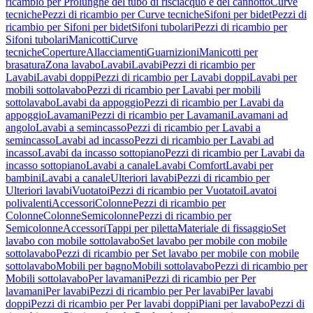
ricambio per Prolunghe del tubo di risciacquo e del cannotto
Curve
tecniche
Pezzi di ricambio per Curve tecniche
Sifoni per bidet
Pezzi di
ricambio per Sifoni per bidet
Sifoni tubolari
Pezzi di ricambio per
Sifoni tubolari
Manicotti
Curve
tecniche
Coperture
Allacciamenti
Guarnizioni
Manicotti per
brasatura
Zona lavabo
Lavabi
Lavabi
Pezzi di ricambio per
Lavabi
Lavabi doppi
Pezzi di ricambio per Lavabi doppi
Lavabi per
mobili sottolavabo
Pezzi di ricambio per Lavabi per mobili
sottolavabo
Lavabi da appoggio
Pezzi di ricambio per Lavabi da
appoggio
Lavamani
Pezzi di ricambio per Lavamani
Lavamani ad
angolo
Lavabi a semincasso
Pezzi di ricambio per Lavabi a
semincasso
Lavabi ad incasso
Pezzi di ricambio per Lavabi ad
incasso
Lavabi da incasso sottopiano
Pezzi di ricambio per Lavabi da
incasso sottopiano
Lavabi a canale
Lavabi Comfort
Lavabi per
bambini
Lavabi a canale
Ulteriori lavabi
Pezzi di ricambio per
Ulteriori lavabi
Vuotatoi
Pezzi di ricambio per Vuotatoi
Lavatoi
polivalenti
Accessori
Colonne
Pezzi di ricambio per
Colonne
Colonne
Semicolonne
Pezzi di ricambio per
Semicolonne
Accessori
Tappi per piletta
Materiale di fissaggio
Set
lavabo con mobile sottolavabo
Set lavabo per mobile con mobile
sottolavabo
Pezzi di ricambio per Set lavabo per mobile con mobile
sottolavabo
Mobili per bagno
Mobili sottolavabo
Pezzi di ricambio per
Mobili sottolavabo
Per lavamani
Pezzi di ricambio per Per
lavamani
Per lavabi
Pezzi di ricambio per Per lavabi
Per lavabi
doppi
Pezzi di ricambio per Per lavabi doppi
Piani per lavabo
Pezzi di