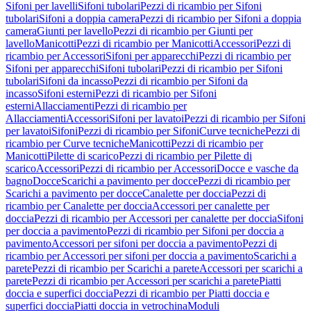
Sifoni per lavelli
Sifoni tubolari
Pezzi di ricambio per Sifoni
tubolari
Sifoni a doppia camera
Pezzi di ricambio per Sifoni a doppia
camera
Giunti per lavello
Pezzi di ricambio per Giunti per
lavello
Manicotti
Pezzi di ricambio per Manicotti
Accessori
Pezzi di
ricambio per Accessori
Sifoni per apparecchi
Pezzi di ricambio per
Sifoni per apparecchi
Sifoni tubolari
Pezzi di ricambio per Sifoni
tubolari
Sifoni da incasso
Pezzi di ricambio per Sifoni da
incasso
Sifoni esterni
Pezzi di ricambio per Sifoni
esterni
Allacciamenti
Pezzi di ricambio per
Allacciamenti
Accessori
Sifoni per lavatoi
Pezzi di ricambio per Sifoni
per lavatoi
Sifoni
Pezzi di ricambio per Sifoni
Curve tecniche
Pezzi di
ricambio per Curve tecniche
Manicotti
Pezzi di ricambio per
Manicotti
Pilette di scarico
Pezzi di ricambio per Pilette di
scarico
Accessori
Pezzi di ricambio per Accessori
Docce e vasche da
bagno
Docce
Scarichi a pavimento per docce
Pezzi di ricambio per
Scarichi a pavimento per docce
Canalette per doccia
Pezzi di
ricambio per Canalette per doccia
Accessori per canalette per
doccia
Pezzi di ricambio per Accessori per canalette per doccia
Sifoni
per doccia a pavimento
Pezzi di ricambio per Sifoni per doccia a
pavimento
Accessori per sifoni per doccia a pavimento
Pezzi di
ricambio per Accessori per sifoni per doccia a pavimento
Scarichi a
parete
Pezzi di ricambio per Scarichi a parete
Accessori per scarichi a
parete
Pezzi di ricambio per Accessori per scarichi a parete
Piatti
doccia e superfici doccia
Pezzi di ricambio per Piatti doccia e
superfici doccia
Piatti doccia in vetrochina
Moduli