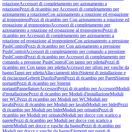
rotazione
Accessori di completamento per azionamento a
rotazione
Pezzi di ricambio per Accessori di completamento per
azionamento a rotazione
Con azionamento a rotazione ed erogazione
al troppopieno
Pezzi di ricambio per Con azionamento a rotazione ed
erogazione al troppopieno
Accessori di completamento per
azionamento a rotazione ed erogazione al troppopieno
Pezzi di
ricambio per Accessori di completamento per azionamento a
rotazione ed erogazione al troppopieno
Con azionamento a pressione
PushControl
Pezzi di ricambio per Con azionamento a pressione
PushControl
Accessori di completamento per comando a pressione
PushControl
Pezzi di ricambio per Accessori di completamento per
comando a pressione PushControl
Con tappo per piletta
Pezzi di
ricambio per Con tappo per piletta
Accessori per sifoni per vasche da
bagno
Tappi per piletta
Allacciamenti idrici
Sistemi di installazione e
di risciacquo
Geberit Duofix
Pareti
Pezzi di ricambio per Pareti
Sistemi
portanti
Pezzi di ricambio per Sistemi
portanti
Pannellature
Accessori
Pezzi di ricambio per Accessori
Moduli
d'installazione
Pezzi di ricambio per Moduli d'installazione
Moduli
per WC
Pezzi di ricambio per Moduli per WC
Moduli per
lavabi
Pezzi di ricambio per Moduli per lavabi
Moduli per bidet
Pezzi
di ricambio per Moduli per bidet
Moduli per orinatoi
Pezzi di
ricambio per Moduli per orinatoi
Moduli per docce con scarico a
parete
Pezzi di ricambio per Moduli per docce con scarico a
parete
Moduli per docce e vasche da bagno
Pezzi di ricambio per
Moduli per docce e vasche da bagno
Elementi per pareti di