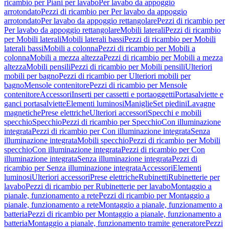
ricambio per Piani per lavabo
Per lavabo da appoggio
arrotondato
Pezzi di ricambio per Per lavabo da appoggio
arrotondato
Per lavabo da appoggio rettangolare
Pezzi di ricambio per
Per lavabo da appoggio rettangolare
Mobili laterali
Pezzi di ricambio
per Mobili laterali
Mobili laterali bassi
Pezzi di ricambio per Mobili
laterali bassi
Mobili a colonna
Pezzi di ricambio per Mobili a
colonna
Mobili a mezza altezza
Pezzi di ricambio per Mobili a mezza
altezza
Mobili pensili
Pezzi di ricambio per Mobili pensili
Ulteriori
mobili per bagno
Pezzi di ricambio per Ulteriori mobili per
bagno
Mensole contenitore
Pezzi di ricambio per Mensole
contenitore
Accessori
Inserti per cassetti e portaoggetti
Portasalviette e
ganci portasalviette
Elementi luminosi
Maniglie
Set piedini
Lavagne
magnetiche
Prese elettriche
Ulteriori accessori
Specchi e mobili
specchio
Specchio
Pezzi di ricambio per Specchio
Con illuminazione
integrata
Pezzi di ricambio per Con illuminazione integrata
Senza
illuminazione integrata
Mobili specchio
Pezzi di ricambio per Mobili
specchio
Con illuminazione integrata
Pezzi di ricambio per Con
illuminazione integrata
Senza illuminazione integrata
Pezzi di
ricambio per Senza illuminazione integrata
Accessori
Elementi
luminosi
Ulteriori accessori
Prese elettriche
Rubinetti
Rubinetterie per
lavabo
Pezzi di ricambio per Rubinetterie per lavabo
Montaggio a
pianale, funzionamento a rete
Pezzi di ricambio per Montaggio a
pianale, funzionamento a rete
Montaggio a pianale, funzionamento a
batteria
Pezzi di ricambio per Montaggio a pianale, funzionamento a
batteria
Montaggio a pianale, funzionamento tramite generatore
Pezzi