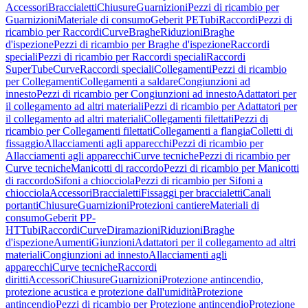
Accessori
Braccialetti
Chiusure
Guarnizioni
Pezzi di ricambio per
Guarnizioni
Materiale di consumo
Geberit PE
Tubi
Raccordi
Pezzi di
ricambio per Raccordi
Curve
Braghe
Riduzioni
Braghe
d'ispezione
Pezzi di ricambio per Braghe d'ispezione
Raccordi
speciali
Pezzi di ricambio per Raccordi speciali
Raccordi
SuperTube
Curve
Raccordi speciali
Collegamenti
Pezzi di ricambio
per Collegamenti
Collegamenti a saldare
Congiunzioni ad
innesto
Pezzi di ricambio per Congiunzioni ad innesto
Adattatori per
il collegamento ad altri materiali
Pezzi di ricambio per Adattatori per
il collegamento ad altri materiali
Collegamenti filettati
Pezzi di
ricambio per Collegamenti filettati
Collegamenti a flangia
Colletti di
fissaggio
Allacciamenti agli apparecchi
Pezzi di ricambio per
Allacciamenti agli apparecchi
Curve tecniche
Pezzi di ricambio per
Curve tecniche
Manicotti di raccordo
Pezzi di ricambio per Manicotti
di raccordo
Sifoni a chiocciola
Pezzi di ricambio per Sifoni a
chiocciola
Accessori
Braccialetti
Fissaggi per braccialetti
Canali
portanti
Chiusure
Guarnizioni
Protezioni cantiere
Materiali di
consumo
Geberit PP-
HT
Tubi
Raccordi
Curve
Diramazioni
Riduzioni
Braghe
d'ispezione
Aumenti
Giunzioni
Adattatori per il collegamento ad altri
materiali
Congiunzioni ad innesto
Allacciamenti agli
apparecchi
Curve tecniche
Raccordi
diritti
Accessori
Chiusure
Guarnizioni
Protezione antincendio,
protezione acustica e protezione dall'umidità
Protezione
antincendio
Pezzi di ricambio per Protezione antincendio
Protezione