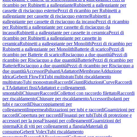
ricambio per Rubinetti a galleggiante
Rubinetti a galleggiante per
cassette di risciacquo esterne
Pezzi di ricambio per Rubinetti a
galleggiante per cassette di risciacquo esterne
Rubinetti a
galleggiante per cassette di risciacquo da incasso
Pezzi di ricambio
per Rubinetti a galleggiante per cassette di risciacquo da
incasso
Rubinetti a galleggiante per cassette in ceramica
Pezzi di
ricambio per Rubinetti a galleggiante per cassette in
ceramica
Rubinetti a galleggiante per Monolith
Pezzi di ricambio per
Rubinetti a galleggiante per Monolith
Batterie di scarico
Pezzi di
ricambio per Batterie di scarico
Risciacquo a due quantità
Pezzi di
ricambio per Risciacquo a due quantità
Batterie
Pezzi di ricambio per
Batterie
Risciacquo a due quantità
Pezzi di ricambio per Risciacquo a
due quantità
Accessori
Pulsanti
Adattatori
Membrane
Adduzione
idrica
Geberit FlowFit
Tubi multistrato
Tubi riscaldamento
multistrato
Tubi monostrato
Raccordi
Giunti
Riduzioni
Curve
Raccordi
a T
Adattatori fissi
Adattatori e collegamenti,
smontabili
Chiusure
Raccordi
Collettori con raccordo filettato
Raccordi
per riscaldamento
Chiusure per riscaldamento
Accessori
Isolanti per
tubi e raccordi
Disaccoppiamenti per
collegamenti
Impermeabilizzazioni per tubi e raccordi
Guarnizioni per
raccordi
Copertura per raccordi
Fissaggi per tubi
Tubi di protezione e
accessori per la posa
Fissaggi per collegamenti
Guarnizioni del
sistema
Kit di viti per collegamenti a flangia
Materiali di
consumo
Geberit Volex
Tubi riscaldamento