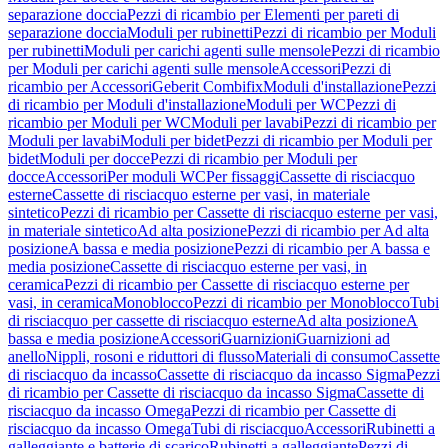
separazione doccia
Pezzi di ricambio per Elementi per pareti di
separazione doccia
Moduli per rubinetti
Pezzi di ricambio per Moduli
per rubinetti
Moduli per carichi agenti sulle mensole
Pezzi di ricambio
per Moduli per carichi agenti sulle mensole
Accessori
Pezzi di
ricambio per Accessori
Geberit Combifix
Moduli d'installazione
Pezzi
di ricambio per Moduli d'installazione
Moduli per WC
Pezzi di
ricambio per Moduli per WC
Moduli per lavabi
Pezzi di ricambio per
Moduli per lavabi
Moduli per bidet
Pezzi di ricambio per Moduli per
bidet
Moduli per docce
Pezzi di ricambio per Moduli per
docce
Accessori
Per moduli WC
Per fissaggi
Cassette di risciacquo
esterne
Cassette di risciacquo esterne per vasi, in materiale
sintetico
Pezzi di ricambio per Cassette di risciacquo esterne per vasi,
in materiale sintetico
Ad alta posizione
Pezzi di ricambio per Ad alta
posizione
A bassa e media posizione
Pezzi di ricambio per A bassa e
media posizione
Cassette di risciacquo esterne per vasi, in
ceramica
Pezzi di ricambio per Cassette di risciacquo esterne per
vasi, in ceramica
Monoblocco
Pezzi di ricambio per Monoblocco
Tubi
di risciacquo per cassette di risciacquo esterne
Ad alta posizione
A
bassa e media posizione
Accessori
Guarnizioni
Guarnizioni ad
anello
Nippli, rosoni e riduttori di flusso
Materiali di consumo
Cassette
di risciacquo da incasso
Cassette di risciacquo da incasso Sigma
Pezzi
di ricambio per Cassette di risciacquo da incasso Sigma
Cassette di
risciacquo da incasso Omega
Pezzi di ricambio per Cassette di
risciacquo da incasso Omega
Tubi di risciacquo
Accessori
Rubinetti a
galleggiante e batterie di scarico
Rubinetti a galleggiante
Pezzi di