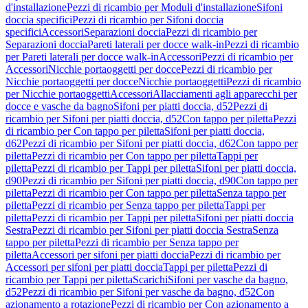
d'installazione
Pezzi di ricambio per Moduli d'installazione
Sifoni
doccia specifici
Pezzi di ricambio per Sifoni doccia
specifici
Accessori
Separazioni doccia
Pezzi di ricambio per
Separazioni doccia
Pareti laterali per docce walk-in
Pezzi di ricambio
per Pareti laterali per docce walk-in
Accessori
Pezzi di ricambio per
Accessori
Nicchie portaoggetti per docce
Pezzi di ricambio per
Nicchie portaoggetti per docce
Nicchie portaoggetti
Pezzi di ricambio
per Nicchie portaoggetti
Accessori
Allacciamenti agli apparecchi per
docce e vasche da bagno
Sifoni per piatti doccia, d52
Pezzi di
ricambio per Sifoni per piatti doccia, d52
Con tappo per piletta
Pezzi
di ricambio per Con tappo per piletta
Sifoni per piatti doccia,
d62
Pezzi di ricambio per Sifoni per piatti doccia, d62
Con tappo per
piletta
Pezzi di ricambio per Con tappo per piletta
Tappi per
piletta
Pezzi di ricambio per Tappi per piletta
Sifoni per piatti doccia,
d90
Pezzi di ricambio per Sifoni per piatti doccia, d90
Con tappo per
piletta
Pezzi di ricambio per Con tappo per piletta
Senza tappo per
piletta
Pezzi di ricambio per Senza tappo per piletta
Tappi per
piletta
Pezzi di ricambio per Tappi per piletta
Sifoni per piatti doccia
Sestra
Pezzi di ricambio per Sifoni per piatti doccia Sestra
Senza
tappo per piletta
Pezzi di ricambio per Senza tappo per
piletta
Accessori per sifoni per piatti doccia
Pezzi di ricambio per
Accessori per sifoni per piatti doccia
Tappi per piletta
Pezzi di
ricambio per Tappi per piletta
Scarichi
Sifoni per vasche da bagno,
d52
Pezzi di ricambio per Sifoni per vasche da bagno, d52
Con
azionamento a rotazione
Pezzi di ricambio per Con azionamento a