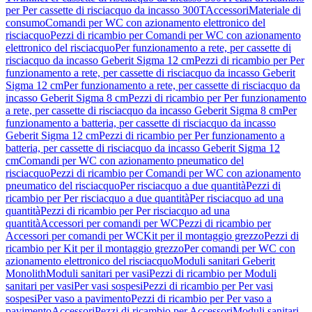
per Per cassette di risciacquo da incasso 300T
Accessori
Materiale di
consumo
Comandi per WC con azionamento elettronico del
risciacquo
Pezzi di ricambio per Comandi per WC con azionamento
elettronico del risciacquo
Per funzionamento a rete, per cassette di
risciacquo da incasso Geberit Sigma 12 cm
Pezzi di ricambio per Per
funzionamento a rete, per cassette di risciacquo da incasso Geberit
Sigma 12 cm
Per funzionamento a rete, per cassette di risciacquo da
incasso Geberit Sigma 8 cm
Pezzi di ricambio per Per funzionamento
a rete, per cassette di risciacquo da incasso Geberit Sigma 8 cm
Per
funzionamento a batteria, per cassette di risciacquo da incasso
Geberit Sigma 12 cm
Pezzi di ricambio per Per funzionamento a
batteria, per cassette di risciacquo da incasso Geberit Sigma 12
cm
Comandi per WC con azionamento pneumatico del
risciacquo
Pezzi di ricambio per Comandi per WC con azionamento
pneumatico del risciacquo
Per risciacquo a due quantità
Pezzi di
ricambio per Per risciacquo a due quantità
Per risciacquo ad una
quantità
Pezzi di ricambio per Per risciacquo ad una
quantità
Accessori per comandi per WC
Pezzi di ricambio per
Accessori per comandi per WC
Kit per il montaggio grezzo
Pezzi di
ricambio per Kit per il montaggio grezzo
Per comandi per WC con
azionamento elettronico del risciacquo
Moduli sanitari Geberit
Monolith
Moduli sanitari per vasi
Pezzi di ricambio per Moduli
sanitari per vasi
Per vasi sospesi
Pezzi di ricambio per Per vasi
sospesi
Per vaso a pavimento
Pezzi di ricambio per Per vaso a
pavimento
Accessori
Pezzi di ricambio per Accessori
Moduli sanitari