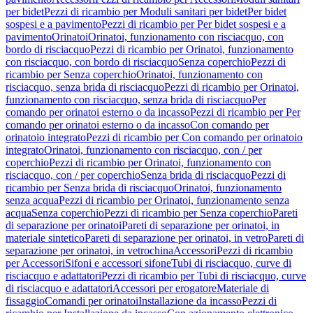
per bidet
Pezzi di ricambio per Moduli sanitari per bidet
Per bidet
sospesi e a pavimento
Pezzi di ricambio per Per bidet sospesi e a
pavimento
Orinatoi
Orinatoi, funzionamento con risciacquo, con
bordo di risciacquo
Pezzi di ricambio per Orinatoi, funzionamento
con risciacquo, con bordo di risciacquo
Senza coperchio
Pezzi di
ricambio per Senza coperchio
Orinatoi, funzionamento con
risciacquo, senza brida di risciacquo
Pezzi di ricambio per Orinatoi,
funzionamento con risciacquo, senza brida di risciacquo
Per
comando per orinatoi esterno o da incasso
Pezzi di ricambio per Per
comando per orinatoi esterno o da incasso
Con comando per
orinatoio integrato
Pezzi di ricambio per Con comando per orinatoio
integrato
Orinatoi, funzionamento con risciacquo, con / per
coperchio
Pezzi di ricambio per Orinatoi, funzionamento con
risciacquo, con / per coperchio
Senza brida di risciacquo
Pezzi di
ricambio per Senza brida di risciacquo
Orinatoi, funzionamento
senza acqua
Pezzi di ricambio per Orinatoi, funzionamento senza
acqua
Senza coperchio
Pezzi di ricambio per Senza coperchio
Pareti
di separazione per orinatoi
Pareti di separazione per orinatoi, in
materiale sintetico
Pareti di separazione per orinatoi, in vetro
Pareti di
separazione per orinatoi, in vetrochina
Accessori
Pezzi di ricambio
per Accessori
Sifoni e accessori sifone
Tubi di risciacquo, curve di
risciacquo e adattatori
Pezzi di ricambio per Tubi di risciacquo, curve
di risciacquo e adattatori
Accessori per erogatore
Materiale di
fissaggio
Comandi per orinatoi
Installazione da incasso
Pezzi di