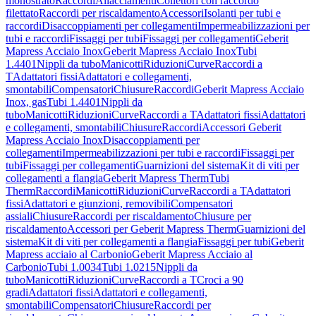
monostrato
Raccordi
Allacciamenti
Collettori con raccordo
filettato
Raccordi per riscaldamento
Accessori
Isolanti per tubi e
raccordi
Disaccoppiamenti per collegamenti
Impermeabilizzazioni per
tubi e raccordi
Fissaggi per tubi
Fissaggi per collegamenti
Geberit
Mapress Acciaio Inox
Geberit Mapress Acciaio Inox
Tubi
1.4401
Nippli da tubo
Manicotti
Riduzioni
Curve
Raccordi a
T
Adattatori fissi
Adattatori e collegamenti,
smontabili
Compensatori
Chiusure
Raccordi
Geberit Mapress Acciaio
Inox, gas
Tubi 1.4401
Nippli da
tubo
Manicotti
Riduzioni
Curve
Raccordi a T
Adattatori fissi
Adattatori
e collegamenti, smontabili
Chiusure
Raccordi
Accessori Geberit
Mapress Acciaio Inox
Disaccoppiamenti per
collegamenti
Impermeabilizzazioni per tubi e raccordi
Fissaggi per
tubi
Fissaggi per collegamenti
Guarnizioni del sistema
Kit di viti per
collegamenti a flangia
Geberit Mapress Therm
Tubi
Therm
Raccordi
Manicotti
Riduzioni
Curve
Raccordi a T
Adattatori
fissi
Adattatori e giunzioni, removibili
Compensatori
assiali
Chiusure
Raccordi per riscaldamento
Chiusure per
riscaldamento
Accessori per Geberit Mapress Therm
Guarnizioni del
sistema
Kit di viti per collegamenti a flangia
Fissaggi per tubi
Geberit
Mapress acciaio al Carbonio
Geberit Mapress Acciaio al
Carbonio
Tubi 1.0034
Tubi 1.0215
Nippli da
tubo
Manicotti
Riduzioni
Curve
Raccordi a T
Croci a 90
gradi
Adattatori fissi
Adattatori e collegamenti,
smontabili
Compensatori
Chiusure
Raccordi per