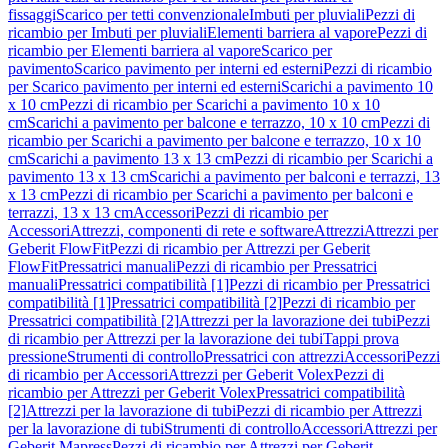
fissaggi
Scarico per tetti convenzionale
Imbuti per pluviali
Pezzi di
ricambio per Imbuti per pluviali
Elementi barriera al vapore
Pezzi di
ricambio per Elementi barriera al vapore
Scarico per
pavimento
Scarico pavimento per interni ed esterni
Pezzi di ricambio
per Scarico pavimento per interni ed esterni
Scarichi a pavimento 10
x 10 cm
Pezzi di ricambio per Scarichi a pavimento 10 x 10
cm
Scarichi a pavimento per balcone e terrazzo, 10 x 10 cm
Pezzi di
ricambio per Scarichi a pavimento per balcone e terrazzo, 10 x 10
cm
Scarichi a pavimento 13 x 13 cm
Pezzi di ricambio per Scarichi a
pavimento 13 x 13 cm
Scarichi a pavimento per balconi e terrazzi, 13
x 13 cm
Pezzi di ricambio per Scarichi a pavimento per balconi e
terrazzi, 13 x 13 cm
Accessori
Pezzi di ricambio per
Accessori
Attrezzi, componenti di rete e software
Attrezzi
Attrezzi per
Geberit FlowFit
Pezzi di ricambio per Attrezzi per Geberit
FlowFit
Pressatrici manuali
Pezzi di ricambio per Pressatrici
manuali
Pressatrici compatibilità [1]
Pezzi di ricambio per Pressatrici
compatibilità [1]
Pressatrici compatibilità [2]
Pezzi di ricambio per
Pressatrici compatibilità [2]
Attrezzi per la lavorazione dei tubi
Pezzi
di ricambio per Attrezzi per la lavorazione dei tubi
Tappi prova
pressione
Strumenti di controllo
Pressatrici con attrezzi
Accessori
Pezzi
di ricambio per Accessori
Attrezzi per Geberit Volex
Pezzi di
ricambio per Attrezzi per Geberit Volex
Pressatrici compatibilità
[2]
Attrezzi per la lavorazione di tubi
Pezzi di ricambio per Attrezzi
per la lavorazione di tubi
Strumenti di controllo
Accessori
Attrezzi per
Geberit Mapress
Pezzi di ricambio per Attrezzi per Geberit