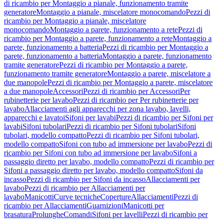
di ricambio per Montaggio a pianale, funzionamento tramite
generatore
Montaggio a pianale, miscelatore monocomando
Pezzi di
ricambio per Montaggio a pianale, miscelatore
monocomando
Montaggio a parete, funzionamento a rete
Pezzi di
ricambio per Montaggio a parete, funzionamento a rete
Montaggio a
parete, funzionamento a batteria
Pezzi di ricambio per Montaggio a
parete, funzionamento a batteria
Montaggio a parete, funzionamento
tramite generatore
Pezzi di ricambio per Montaggio a parete,
funzionamento tramite generatore
Montaggio a parete, miscelatore a
due manopole
Pezzi di ricambio per Montaggio a parete, miscelatore
a due manopole
Accessori
Pezzi di ricambio per Accessori
Per
rubinetterie per lavabo
Pezzi di ricambio per Per rubinetterie per
lavabo
Allacciamenti agli apparecchi per zona lavabo, lavelli,
apparecchi e lavatoi
Sifoni per lavabi
Pezzi di ricambio per Sifoni per
lavabi
Sifoni tubolari
Pezzi di ricambio per Sifoni tubolari
Sifoni
tubolari, modello compatto
Pezzi di ricambio per Sifoni tubolari,
modello compatto
Sifoni con tubo ad immersione per lavabo
Pezzi di
ricambio per Sifoni con tubo ad immersione per lavabo
Sifoni a
passaggio diretto per lavabo, modello compatto
Pezzi di ricambio per
Sifoni a passaggio diretto per lavabo, modello compatto
Sifoni da
incasso
Pezzi di ricambio per Sifoni da incasso
Allacciamenti per
lavabo
Pezzi di ricambio per Allacciamenti per
lavabo
Manicotti
Curve tecniche
Coperture
Allacciamenti
Pezzi di
ricambio per Allacciamenti
Guarnizioni
Manicotti per
brasatura
Prolunghe
Comandi
Sifoni per lavelli
Pezzi di ricambio per