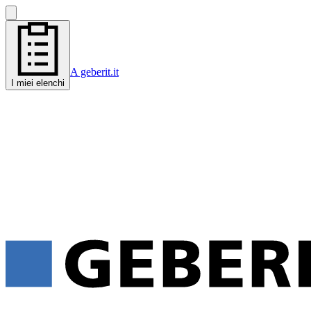
A geberit.it
I miei elenchi