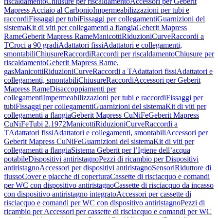
riscaldamento
Chiusure per riscaldamento
Accessori per Geberit
Mapress Acciaio al Carbonio
Impermeabilizzazioni per tubi e
raccordi
Fissaggi per tubi
Fissaggi per collegamenti
Guarnizioni del
sistema
Kit di viti per collegamenti a flangia
Geberit Mapress
Rame
Geberit Mapress Rame
Manicotti
Riduzioni
Curve
Raccordi a
T
Croci a 90 gradi
Adattatori fissi
Adattatori e collegamenti,
smontabili
Chiusure
Raccordi
Raccordi per riscaldamento
Chiusure per
riscaldamento
Geberit Mapress Rame,
gas
Manicotti
Riduzioni
Curve
Raccordi a T
Adattatori fissi
Adattatori e
collegamenti, smontabili
Chiusure
Raccordi
Accessori per Geberit
Mapress Rame
Disaccoppiamenti per
collegamenti
Impermeabilizzazioni per tubi e raccordi
Fissaggi per
tubi
Fissaggi per collegamenti
Guarnizioni del sistema
Kit di viti per
collegamenti a flangia
Geberit Mapress CuNiFe
Geberit Mapress
CuNiFe
Tubi 2.1972
Manicotti
Riduzioni
Curve
Raccordi a
T
Adattatori fissi
Adattatori e collegamenti, smontabili
Accessori per
Geberit Mapress CuNiFe
Guarnizioni del sistema
Kit di viti per
collegamenti a flangia
Sistema Geberit per l’Igiene dell’acqua
potabile
Dispositivi antiristagno
Pezzi di ricambio per Dispositivi
antiristagno
Accessori per dispositivi antiristagno
Sensori
Riduttore di
flusso
Cover e placche di copertura
Cassette di risciacquo e comandi
per WC con dispositivo antiristagno
Cassette di risciacquo da incasso
con dispositivo antiristagno integrato
Accessori per cassette di
risciacquo e comandi per WC con dispositivo antiristagno
Pezzi di
ricambio per Accessori per cassette di risciacquo e comandi per WC