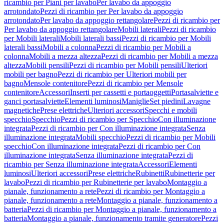
ricambio per Piani per lavabo
Per lavabo da appoggio
arrotondato
Pezzi di ricambio per Per lavabo da appoggio
arrotondato
Per lavabo da appoggio rettangolare
Pezzi di ricambio per
Per lavabo da appoggio rettangolare
Mobili laterali
Pezzi di ricambio
per Mobili laterali
Mobili laterali bassi
Pezzi di ricambio per Mobili
laterali bassi
Mobili a colonna
Pezzi di ricambio per Mobili a
colonna
Mobili a mezza altezza
Pezzi di ricambio per Mobili a mezza
altezza
Mobili pensili
Pezzi di ricambio per Mobili pensili
Ulteriori
mobili per bagno
Pezzi di ricambio per Ulteriori mobili per
bagno
Mensole contenitore
Pezzi di ricambio per Mensole
contenitore
Accessori
Inserti per cassetti e portaoggetti
Portasalviette e
ganci portasalviette
Elementi luminosi
Maniglie
Set piedini
Lavagne
magnetiche
Prese elettriche
Ulteriori accessori
Specchi e mobili
specchio
Specchio
Pezzi di ricambio per Specchio
Con illuminazione
integrata
Pezzi di ricambio per Con illuminazione integrata
Senza
illuminazione integrata
Mobili specchio
Pezzi di ricambio per Mobili
specchio
Con illuminazione integrata
Pezzi di ricambio per Con
illuminazione integrata
Senza illuminazione integrata
Pezzi di
ricambio per Senza illuminazione integrata
Accessori
Elementi
luminosi
Ulteriori accessori
Prese elettriche
Rubinetti
Rubinetterie per
lavabo
Pezzi di ricambio per Rubinetterie per lavabo
Montaggio a
pianale, funzionamento a rete
Pezzi di ricambio per Montaggio a
pianale, funzionamento a rete
Montaggio a pianale, funzionamento a
batteria
Pezzi di ricambio per Montaggio a pianale, funzionamento a
batteria
Montaggio a pianale, funzionamento tramite generatore
Pezzi