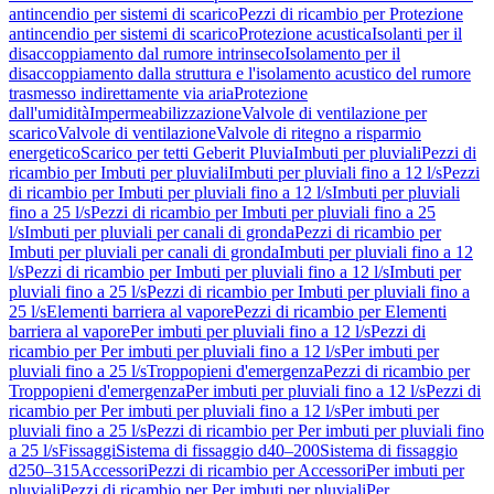
antincendio per sistemi di scarico
Pezzi di ricambio per Protezione
antincendio per sistemi di scarico
Protezione acustica
Isolanti per il
disaccoppiamento dal rumore intrinseco
Isolamento per il
disaccoppiamento dalla struttura e l'isolamento acustico del rumore
trasmesso indirettamente via aria
Protezione
dall'umidità
Impermeabilizzazione
Valvole di ventilazione per
scarico
Valvole di ventilazione
Valvole di ritegno a risparmio
energetico
Scarico per tetti Geberit Pluvia
Imbuti per pluviali
Pezzi di
ricambio per Imbuti per pluviali
Imbuti per pluviali fino a 12 l/s
Pezzi
di ricambio per Imbuti per pluviali fino a 12 l/s
Imbuti per pluviali
fino a 25 l/s
Pezzi di ricambio per Imbuti per pluviali fino a 25
l/s
Imbuti per pluviali per canali di gronda
Pezzi di ricambio per
Imbuti per pluviali per canali di gronda
Imbuti per pluviali fino a 12
l/s
Pezzi di ricambio per Imbuti per pluviali fino a 12 l/s
Imbuti per
pluviali fino a 25 l/s
Pezzi di ricambio per Imbuti per pluviali fino a
25 l/s
Elementi barriera al vapore
Pezzi di ricambio per Elementi
barriera al vapore
Per imbuti per pluviali fino a 12 l/s
Pezzi di
ricambio per Per imbuti per pluviali fino a 12 l/s
Per imbuti per
pluviali fino a 25 l/s
Troppopieni d'emergenza
Pezzi di ricambio per
Troppopieni d'emergenza
Per imbuti per pluviali fino a 12 l/s
Pezzi di
ricambio per Per imbuti per pluviali fino a 12 l/s
Per imbuti per
pluviali fino a 25 l/s
Pezzi di ricambio per Per imbuti per pluviali fino
a 25 l/s
Fissaggi
Sistema di fissaggio d40–200
Sistema di fissaggio
d250–315
Accessori
Pezzi di ricambio per Accessori
Per imbuti per
pluviali
Pezzi di ricambio per Per imbuti per pluviali
Per