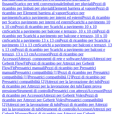
fissaggi
Scarico per tetti convenzionale
Imbuti per pluviali
Pezzi di
ricambio per Imbuti per pluviali
Elementi barriera al vapore
Pezzi di
ricambio per Elementi barriera al vapore
Scarico per
pavimento
Scarico pavimento per interni ed esterni
Pezzi di ricambio
per Scarico pavimento per interni ed esterni
Scarichi a pavimento 10
x 10 cm
Pezzi di ricambio per Scarichi a pavimento 10 x 10
cm
Scarichi a pavimento per balcone e terrazzo, 10 x 10 cm
Pezzi di
ricambio per Scarichi a pavimento per balcone e terrazzo, 10 x 10
cm
Scarichi a pavimento 13 x 13 cm
Pezzi di ricambio per Scarichi a
pavimento 13 x 13 cm
Scarichi a pavimento per balconi e terrazzi, 13
x 13 cm
Pezzi di ricambio per Scarichi a pavimento per balconi e
terrazzi, 13 x 13 cm
Accessori
Pezzi di ricambio per
Accessori
Attrezzi, componenti di rete e software
Attrezzi
Attrezzi per
Geberit FlowFit
Pezzi di ricambio per Attrezzi per Geberit
FlowFit
Pressatrici manuali
Pezzi di ricambio per Pressatrici
manuali
Pressatrici compatibilità [1]
Pezzi di ricambio per Pressatrici
compatibilità [1]
Pressatrici compatibilità [2]
Pezzi di ricambio per
Pressatrici compatibilità [2]
Attrezzi per la lavorazione dei tubi
Pezzi
di ricambio per Attrezzi per la lavorazione dei tubi
Tappi prova
pressione
Strumenti di controllo
Pressatrici con attrezzi
Accessori
Pezzi
di ricambio per Accessori
Attrezzi per Geberit Volex
Pezzi di
ricambio per Attrezzi per Geberit Volex
Pressatrici compatibilità
[2]
Attrezzi per la lavorazione di tubi
Pezzi di ricambio per Attrezzi
per la lavorazione di tubi
Strumenti di controllo
Accessori
Attrezzi per
Geberit Mapress
Pezzi di ricambio per Attrezzi per Geberit