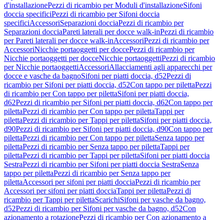
d'installazione
Pezzi di ricambio per Moduli d'installazione
Sifoni
doccia specifici
Pezzi di ricambio per Sifoni doccia
specifici
Accessori
Separazioni doccia
Pezzi di ricambio per
Separazioni doccia
Pareti laterali per docce walk-in
Pezzi di ricambio
per Pareti laterali per docce walk-in
Accessori
Pezzi di ricambio per
Accessori
Nicchie portaoggetti per docce
Pezzi di ricambio per
Nicchie portaoggetti per docce
Nicchie portaoggetti
Pezzi di ricambio
per Nicchie portaoggetti
Accessori
Allacciamenti agli apparecchi per
docce e vasche da bagno
Sifoni per piatti doccia, d52
Pezzi di
ricambio per Sifoni per piatti doccia, d52
Con tappo per piletta
Pezzi
di ricambio per Con tappo per piletta
Sifoni per piatti doccia,
d62
Pezzi di ricambio per Sifoni per piatti doccia, d62
Con tappo per
piletta
Pezzi di ricambio per Con tappo per piletta
Tappi per
piletta
Pezzi di ricambio per Tappi per piletta
Sifoni per piatti doccia,
d90
Pezzi di ricambio per Sifoni per piatti doccia, d90
Con tappo per
piletta
Pezzi di ricambio per Con tappo per piletta
Senza tappo per
piletta
Pezzi di ricambio per Senza tappo per piletta
Tappi per
piletta
Pezzi di ricambio per Tappi per piletta
Sifoni per piatti doccia
Sestra
Pezzi di ricambio per Sifoni per piatti doccia Sestra
Senza
tappo per piletta
Pezzi di ricambio per Senza tappo per
piletta
Accessori per sifoni per piatti doccia
Pezzi di ricambio per
Accessori per sifoni per piatti doccia
Tappi per piletta
Pezzi di
ricambio per Tappi per piletta
Scarichi
Sifoni per vasche da bagno,
d52
Pezzi di ricambio per Sifoni per vasche da bagno, d52
Con
azionamento a rotazione
Pezzi di ricambio per Con azionamento a