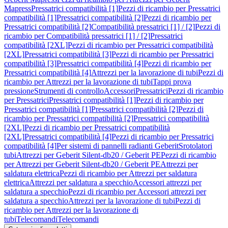
Mapress
Pressatrici compatibilità [1]
Pezzi di ricambio per Pressatrici
compatibilità [1]
Pressatrici compatibilità [2]
Pezzi di ricambio per
Pressatrici compatibilità [2]
Compatibilità pressatrici [1] / [2]
Pezzi di
ricambio per Compatibilità pressatrici [1] / [2]
Pressatrici
compatibilità [2XL]
Pezzi di ricambio per Pressatrici compatibilità
[2XL]
Pressatrici compatibilità [3]
Pezzi di ricambio per Pressatrici
compatibilità [3]
Pressatrici compatibilità [4]
Pezzi di ricambio per
Pressatrici compatibilità [4]
Attrezzi per la lavorazione di tubi
Pezzi di
ricambio per Attrezzi per la lavorazione di tubi
Tappi prova
pressione
Strumenti di controllo
Accessori
Pressatrici
Pezzi di ricambio
per Pressatrici
Pressatrici compatibilità [1]
Pezzi di ricambio per
Pressatrici compatibilità [1]
Pressatrici compatibilità [2]
Pezzi di
ricambio per Pressatrici compatibilità [2]
Pressatrici compatibilità
[2XL]
Pezzi di ricambio per Pressatrici compatibilità
[2XL]
Pressatrici compatibilità [4]
Pezzi di ricambio per Pressatrici
compatibilità [4]
Per sistemi di pannelli radianti Geberit
Srotolatori
tubi
Attrezzi per Geberit Silent-db20 / Geberit PE
Pezzi di ricambio
per Attrezzi per Geberit Silent-db20 / Geberit PE
Attrezzi per
saldatura elettrica
Pezzi di ricambio per Attrezzi per saldatura
elettrica
Attrezzi per saldatura a specchio
Accessori attrezzi per
saldatura a specchio
Pezzi di ricambio per Accessori attrezzi per
saldatura a specchio
Attrezzi per la lavorazione di tubi
Pezzi di
ricambio per Attrezzi per la lavorazione di
tubi
Telecomandi
Telecomandi