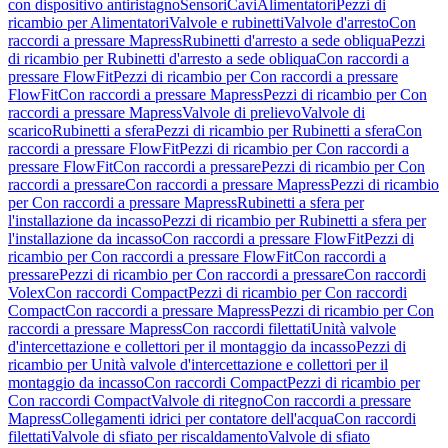
con dispositivo antiristagno
Sensori
Cavi
Alimentatori
Pezzi di
ricambio per Alimentatori
Valvole e rubinetti
Valvole d'arresto
Con
raccordi a pressare Mapress
Rubinetti d'arresto a sede obliqua
Pezzi
di ricambio per Rubinetti d'arresto a sede obliqua
Con raccordi a
pressare FlowFit
Pezzi di ricambio per Con raccordi a pressare
FlowFit
Con raccordi a pressare Mapress
Pezzi di ricambio per Con
raccordi a pressare Mapress
Valvole di prelievo
Valvole di
scarico
Rubinetti a sfera
Pezzi di ricambio per Rubinetti a sfera
Con
raccordi a pressare FlowFit
Pezzi di ricambio per Con raccordi a
pressare FlowFit
Con raccordi a pressare
Pezzi di ricambio per Con
raccordi a pressare
Con raccordi a pressare Mapress
Pezzi di ricambio
per Con raccordi a pressare Mapress
Rubinetti a sfera per
l'installazione da incasso
Pezzi di ricambio per Rubinetti a sfera per
l'installazione da incasso
Con raccordi a pressare FlowFit
Pezzi di
ricambio per Con raccordi a pressare FlowFit
Con raccordi a
pressare
Pezzi di ricambio per Con raccordi a pressare
Con raccordi
Volex
Con raccordi Compact
Pezzi di ricambio per Con raccordi
Compact
Con raccordi a pressare Mapress
Pezzi di ricambio per Con
raccordi a pressare Mapress
Con raccordi filettati
Unità valvole
d'intercettazione e collettori per il montaggio da incasso
Pezzi di
ricambio per Unità valvole d'intercettazione e collettori per il
montaggio da incasso
Con raccordi Compact
Pezzi di ricambio per
Con raccordi Compact
Valvole di ritegno
Con raccordi a pressare
Mapress
Collegamenti idrici per contatore dell'acqua
Con raccordi
filettati
Valvole di sfiato per riscaldamento
Valvole di sfiato