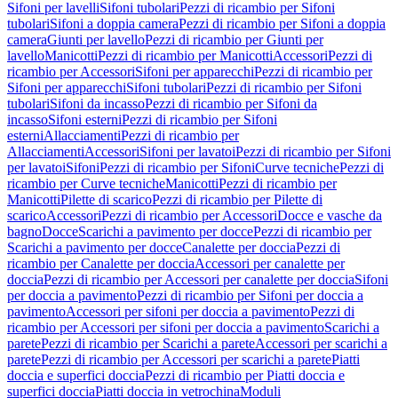
Sifoni per lavelli
Sifoni tubolari
Pezzi di ricambio per Sifoni
tubolari
Sifoni a doppia camera
Pezzi di ricambio per Sifoni a doppia
camera
Giunti per lavello
Pezzi di ricambio per Giunti per
lavello
Manicotti
Pezzi di ricambio per Manicotti
Accessori
Pezzi di
ricambio per Accessori
Sifoni per apparecchi
Pezzi di ricambio per
Sifoni per apparecchi
Sifoni tubolari
Pezzi di ricambio per Sifoni
tubolari
Sifoni da incasso
Pezzi di ricambio per Sifoni da
incasso
Sifoni esterni
Pezzi di ricambio per Sifoni
esterni
Allacciamenti
Pezzi di ricambio per
Allacciamenti
Accessori
Sifoni per lavatoi
Pezzi di ricambio per Sifoni
per lavatoi
Sifoni
Pezzi di ricambio per Sifoni
Curve tecniche
Pezzi di
ricambio per Curve tecniche
Manicotti
Pezzi di ricambio per
Manicotti
Pilette di scarico
Pezzi di ricambio per Pilette di
scarico
Accessori
Pezzi di ricambio per Accessori
Docce e vasche da
bagno
Docce
Scarichi a pavimento per docce
Pezzi di ricambio per
Scarichi a pavimento per docce
Canalette per doccia
Pezzi di
ricambio per Canalette per doccia
Accessori per canalette per
doccia
Pezzi di ricambio per Accessori per canalette per doccia
Sifoni
per doccia a pavimento
Pezzi di ricambio per Sifoni per doccia a
pavimento
Accessori per sifoni per doccia a pavimento
Pezzi di
ricambio per Accessori per sifoni per doccia a pavimento
Scarichi a
parete
Pezzi di ricambio per Scarichi a parete
Accessori per scarichi a
parete
Pezzi di ricambio per Accessori per scarichi a parete
Piatti
doccia e superfici doccia
Pezzi di ricambio per Piatti doccia e
superfici doccia
Piatti doccia in vetrochina
Moduli