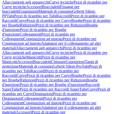
Allacciamenti agli apparecchi
Curve tecniche
Pezzi di ricambio per
Curve tecniche
Accessori
Braccialetti
Fissaggi per
braccialetti
Guarnizioni
Materiali di consumo
Geberit Silent-
PP
Tubi
Pezzi di ricambio per Tubi
Raccordi
Pezzi di ricambio per
Raccordi
Curve
Pezzi di ricambio per Curve
Braghe
Pezzi di ricambio
per Braghe
Riduzioni
Pezzi di ricambio per Riduzioni
Braghe
d'ispezione
Pezzi di ricambio per Braghe
d'ispezione
Collegamenti
Pezzi di ricambio per
Collegamenti
Congiunzioni ad innesto
Pezzi di ricambio per
Congiunzioni ad innesto
Adattatori per il collegamento ad altri
materiali
Allacciamenti agli apparecchi
Pezzi di ricambio per
Allacciamenti agli apparecchi
Curve tecniche
Pezzi di ricambio per
Curve tecniche
Manicotti
Pezzi di ricambio per
Manicotti
Accessori
Braccialetti
Chiusure
Guarnizioni
Tappi di
protezione
Materiali di consumo
Geberit Silent-Pro
Tubi
Pezzi di
ricambio per Tubi
Raccordi
Pezzi di ricambio per
Raccordi
Curve
Pezzi di ricambio per Curve
Braghe
Pezzi di ricambio
per Braghe
Riduzioni
Pezzi di ricambio per Riduzioni
Braghe
d'ispezione
Pezzi di ricambio per Braghe d'ispezione
Raccordi
SuperTube
Pezzi di ricambio per Raccordi SuperTube
Curve
Pezzi di
ricambio per Curve
Diramazioni
Pezzi di ricambio per
Diramazioni
Collegamenti
Pezzi di ricambio per
Collegamenti
Congiunzioni ad innesto
Pezzi di ricambio per
Congiunzioni ad innesto
Adattatori per il collegamento ad altri
materiali
Accessori
Pezzi di ricambio per