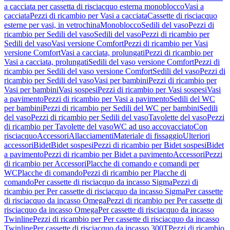
a cacciata per cassetta di risciacquo esterna monoblocco
Vasi a
cacciata
Pezzi di ricambio per Vasi a cacciata
Cassette di risciacquo
esterne per vasi, in vetrochina
Monoblocco
Sedili del vaso
Pezzi di
ricambio per Sedili del vaso
Sedili del vaso
Pezzi di ricambio per
Sedili del vaso
Vasi versione Comfort
Pezzi di ricambio per Vasi
versione Comfort
Vasi a cacciata, prolungati
Pezzi di ricambio per
Vasi a cacciata, prolungati
Sedili del vaso versione Comfort
Pezzi di
ricambio per Sedili del vaso versione Comfort
Sedili del vaso
Pezzi di
ricambio per Sedili del vaso
Vasi per bambini
Pezzi di ricambio per
Vasi per bambini
Vasi sospesi
Pezzi di ricambio per Vasi sospesi
Vasi
a pavimento
Pezzi di ricambio per Vasi a pavimento
Sedili del WC
per bambini
Pezzi di ricambio per Sedili del WC per bambini
Sedili
del vaso
Pezzi di ricambio per Sedili del vaso
Tavolette del vaso
Pezzi
di ricambio per Tavolette del vaso
WC ad uso accovacciato
Con
risciacquo
Accessori
Allacciamenti
Materiale di fissaggio
Ulteriori
accessori
Bidet
Bidet sospesi
Pezzi di ricambio per Bidet sospesi
Bidet
a pavimento
Pezzi di ricambio per Bidet a pavimento
Accessori
Pezzi
di ricambio per Accessori
Placche di comando e comandi per
WC
Placche di comando
Pezzi di ricambio per Placche di
comando
Per cassette di risciacquo da incasso Sigma
Pezzi di
ricambio per Per cassette di risciacquo da incasso Sigma
Per cassette
di risciacquo da incasso Omega
Pezzi di ricambio per Per cassette di
risciacquo da incasso Omega
Per cassette di risciacquo da incasso
Twinline
Pezzi di ricambio per Per cassette di risciacquo da incasso
Twinline
Per cassette di risciacquo da incasso 300T
Pezzi di ricambio