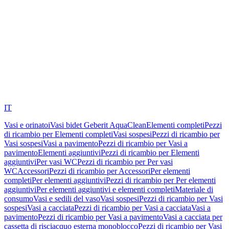
IT
Vasi e orinatoi
Vasi bidet Geberit AquaClean
Elementi completi
Pezzi
di ricambio per Elementi completi
Vasi sospesi
Pezzi di ricambio per
Vasi sospesi
Vasi a pavimento
Pezzi di ricambio per Vasi a
pavimento
Elementi aggiuntivi
Pezzi di ricambio per Elementi
aggiuntivi
Per vasi WC
Pezzi di ricambio per Per vasi
WC
Accessori
Pezzi di ricambio per Accessori
Per elementi
completi
Per elementi aggiuntivi
Pezzi di ricambio per Per elementi
aggiuntivi
Per elementi aggiuntivi e elementi completi
Materiale di
consumo
Vasi e sedili del vaso
Vasi sospesi
Pezzi di ricambio per Vasi
sospesi
Vasi a cacciata
Pezzi di ricambio per Vasi a cacciata
Vasi a
pavimento
Pezzi di ricambio per Vasi a pavimento
Vasi a cacciata per
cassetta di risciacquo esterna monoblocco
Pezzi di ricambio per Vasi