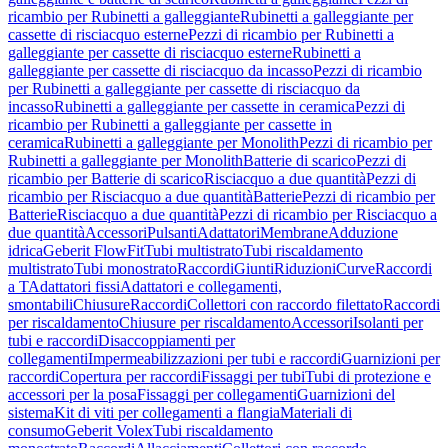
ricambio per Rubinetti a galleggiante
Rubinetti a galleggiante per
cassette di risciacquo esterne
Pezzi di ricambio per Rubinetti a
galleggiante per cassette di risciacquo esterne
Rubinetti a
galleggiante per cassette di risciacquo da incasso
Pezzi di ricambio
per Rubinetti a galleggiante per cassette di risciacquo da
incasso
Rubinetti a galleggiante per cassette in ceramica
Pezzi di
ricambio per Rubinetti a galleggiante per cassette in
ceramica
Rubinetti a galleggiante per Monolith
Pezzi di ricambio per
Rubinetti a galleggiante per Monolith
Batterie di scarico
Pezzi di
ricambio per Batterie di scarico
Risciacquo a due quantità
Pezzi di
ricambio per Risciacquo a due quantità
Batterie
Pezzi di ricambio per
Batterie
Risciacquo a due quantità
Pezzi di ricambio per Risciacquo a
due quantità
Accessori
Pulsanti
Adattatori
Membrane
Adduzione
idrica
Geberit FlowFit
Tubi multistrato
Tubi riscaldamento
multistrato
Tubi monostrato
Raccordi
Giunti
Riduzioni
Curve
Raccordi
a T
Adattatori fissi
Adattatori e collegamenti,
smontabili
Chiusure
Raccordi
Collettori con raccordo filettato
Raccordi
per riscaldamento
Chiusure per riscaldamento
Accessori
Isolanti per
tubi e raccordi
Disaccoppiamenti per
collegamenti
Impermeabilizzazioni per tubi e raccordi
Guarnizioni per
raccordi
Copertura per raccordi
Fissaggi per tubi
Tubi di protezione e
accessori per la posa
Fissaggi per collegamenti
Guarnizioni del
sistema
Kit di viti per collegamenti a flangia
Materiali di
consumo
Geberit Volex
Tubi riscaldamento