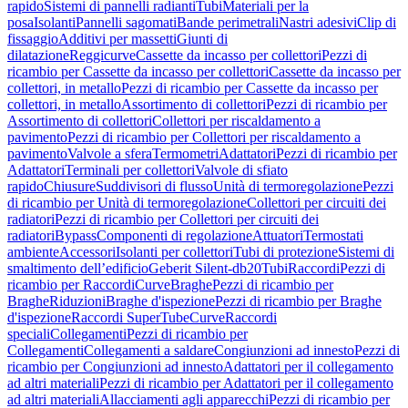
rapido
Sistemi di pannelli radianti
Tubi
Materiali per la
posa
Isolanti
Pannelli sagomati
Bande perimetrali
Nastri adesivi
Clip di
fissaggio
Additivi per massetti
Giunti di
dilatazione
Reggicurve
Cassette da incasso per collettori
Pezzi di
ricambio per Cassette da incasso per collettori
Cassette da incasso per
collettori, in metallo
Pezzi di ricambio per Cassette da incasso per
collettori, in metallo
Assortimento di collettori
Pezzi di ricambio per
Assortimento di collettori
Collettori per riscaldamento a
pavimento
Pezzi di ricambio per Collettori per riscaldamento a
pavimento
Valvole a sfera
Termometri
Adattatori
Pezzi di ricambio per
Adattatori
Terminali per collettori
Valvole di sfiato
rapido
Chiusure
Suddivisori di flusso
Unità di termoregolazione
Pezzi
di ricambio per Unità di termoregolazione
Collettori per circuiti dei
radiatori
Pezzi di ricambio per Collettori per circuiti dei
radiatori
Bypass
Componenti di regolazione
Attuatori
Termostati
ambiente
Accessori
Isolanti per collettori
Tubi di protezione
Sistemi di
smaltimento dell’edificio
Geberit Silent-db20
Tubi
Raccordi
Pezzi di
ricambio per Raccordi
Curve
Braghe
Pezzi di ricambio per
Braghe
Riduzioni
Braghe d'ispezione
Pezzi di ricambio per Braghe
d'ispezione
Raccordi SuperTube
Curve
Raccordi
speciali
Collegamenti
Pezzi di ricambio per
Collegamenti
Collegamenti a saldare
Congiunzioni ad innesto
Pezzi di
ricambio per Congiunzioni ad innesto
Adattatori per il collegamento
ad altri materiali
Pezzi di ricambio per Adattatori per il collegamento
ad altri materiali
Allacciamenti agli apparecchi
Pezzi di ricambio per