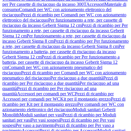
per Per cassette di risciacquo da incasso 300T
Accessori
Materiale di
consumo
Comandi per WC con azionamento elettronico del
risciacquo
Pezzi di ricambio per Comandi per WC con azionamento
elettronico del risciacquo
Per funzionamento a rete, per cassette di
risciacquo da incasso Geberit Sigma 12 cm
Pezzi di ricambio per Per
funzionamento a rete, per cassette di risciacquo da incasso Geberit
Sigma 12 cm
Per funzionamento a rete, per cassette di risciacquo da
incasso Geberit Sigma 8 cm
Pezzi di ricambio per Per funzionamento
a rete, per cassette di risciacquo da incasso Geberit Sigma 8 cm
Per
funzionamento a batteria, per cassette di risciacquo da incasso
Geberit Sigma 12 cm
Pezzi di ricambio per Per funzionamento a
batteria, per cassette di risciacquo da incasso Geberit Sigma 12
cm
Comandi per WC con azionamento pneumatico del
risciacquo
Pezzi di ricambio per Comandi per WC con azionamento
pneumatico del risciacquo
Per risciacquo a due quantità
Pezzi di
ricambio per Per risciacquo a due quantità
Per risciacquo ad una
quantità
Pezzi di ricambio per Per risciacquo ad una
quantità
Accessori per comandi per WC
Pezzi di ricambio per
Accessori per comandi per WC
Kit per il montaggio grezzo
Pezzi di
ricambio per Kit per il montaggio grezzo
Per comandi per WC con
azionamento elettronico del risciacquo
Moduli sanitari Geberit
Monolith
Moduli sanitari per vasi
Pezzi di ricambio per Moduli
sanitari per vasi
Per vasi sospesi
Pezzi di ricambio per Per vasi
sospesi
Per vaso a pavimento
Pezzi di ricambio per Per vaso a
pavimento
Accessori
Pezzi di ricambio per Accessori
Moduli sanitari