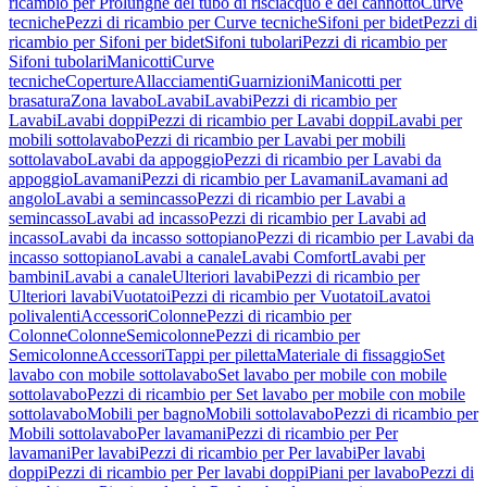
ricambio per Prolunghe del tubo di risciacquo e del cannotto
Curve
tecniche
Pezzi di ricambio per Curve tecniche
Sifoni per bidet
Pezzi di
ricambio per Sifoni per bidet
Sifoni tubolari
Pezzi di ricambio per
Sifoni tubolari
Manicotti
Curve
tecniche
Coperture
Allacciamenti
Guarnizioni
Manicotti per
brasatura
Zona lavabo
Lavabi
Lavabi
Pezzi di ricambio per
Lavabi
Lavabi doppi
Pezzi di ricambio per Lavabi doppi
Lavabi per
mobili sottolavabo
Pezzi di ricambio per Lavabi per mobili
sottolavabo
Lavabi da appoggio
Pezzi di ricambio per Lavabi da
appoggio
Lavamani
Pezzi di ricambio per Lavamani
Lavamani ad
angolo
Lavabi a semincasso
Pezzi di ricambio per Lavabi a
semincasso
Lavabi ad incasso
Pezzi di ricambio per Lavabi ad
incasso
Lavabi da incasso sottopiano
Pezzi di ricambio per Lavabi da
incasso sottopiano
Lavabi a canale
Lavabi Comfort
Lavabi per
bambini
Lavabi a canale
Ulteriori lavabi
Pezzi di ricambio per
Ulteriori lavabi
Vuotatoi
Pezzi di ricambio per Vuotatoi
Lavatoi
polivalenti
Accessori
Colonne
Pezzi di ricambio per
Colonne
Colonne
Semicolonne
Pezzi di ricambio per
Semicolonne
Accessori
Tappi per piletta
Materiale di fissaggio
Set
lavabo con mobile sottolavabo
Set lavabo per mobile con mobile
sottolavabo
Pezzi di ricambio per Set lavabo per mobile con mobile
sottolavabo
Mobili per bagno
Mobili sottolavabo
Pezzi di ricambio per
Mobili sottolavabo
Per lavamani
Pezzi di ricambio per Per
lavamani
Per lavabi
Pezzi di ricambio per Per lavabi
Per lavabi
doppi
Pezzi di ricambio per Per lavabi doppi
Piani per lavabo
Pezzi di