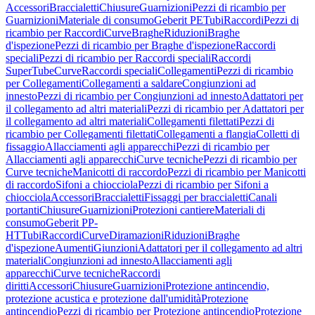
Accessori
Braccialetti
Chiusure
Guarnizioni
Pezzi di ricambio per
Guarnizioni
Materiale di consumo
Geberit PE
Tubi
Raccordi
Pezzi di
ricambio per Raccordi
Curve
Braghe
Riduzioni
Braghe
d'ispezione
Pezzi di ricambio per Braghe d'ispezione
Raccordi
speciali
Pezzi di ricambio per Raccordi speciali
Raccordi
SuperTube
Curve
Raccordi speciali
Collegamenti
Pezzi di ricambio
per Collegamenti
Collegamenti a saldare
Congiunzioni ad
innesto
Pezzi di ricambio per Congiunzioni ad innesto
Adattatori per
il collegamento ad altri materiali
Pezzi di ricambio per Adattatori per
il collegamento ad altri materiali
Collegamenti filettati
Pezzi di
ricambio per Collegamenti filettati
Collegamenti a flangia
Colletti di
fissaggio
Allacciamenti agli apparecchi
Pezzi di ricambio per
Allacciamenti agli apparecchi
Curve tecniche
Pezzi di ricambio per
Curve tecniche
Manicotti di raccordo
Pezzi di ricambio per Manicotti
di raccordo
Sifoni a chiocciola
Pezzi di ricambio per Sifoni a
chiocciola
Accessori
Braccialetti
Fissaggi per braccialetti
Canali
portanti
Chiusure
Guarnizioni
Protezioni cantiere
Materiali di
consumo
Geberit PP-
HT
Tubi
Raccordi
Curve
Diramazioni
Riduzioni
Braghe
d'ispezione
Aumenti
Giunzioni
Adattatori per il collegamento ad altri
materiali
Congiunzioni ad innesto
Allacciamenti agli
apparecchi
Curve tecniche
Raccordi
diritti
Accessori
Chiusure
Guarnizioni
Protezione antincendio,
protezione acustica e protezione dall'umidità
Protezione
antincendio
Pezzi di ricambio per Protezione antincendio
Protezione