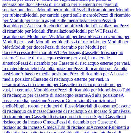
separazione doccia
Pezzi di ricambio per Elementi per pareti di
separazione doccia
Moduli per rubinetti
Pezzi di ricambio per Moduli
per rubinetti
Moduli per carichi agenti sulle mensole
Pezzi di ricambio
per Moduli per carichi agenti sulle mensole
Accessori
Pezzi di
ricambio per Accessori
Geberit Combifix
Moduli d'installazione
Pezzi
di ricambio per Moduli d'installazione
Moduli per WC
Pezzi di
ricambio per Moduli per WC
Moduli per lavabi
Pezzi di ricambio per
Moduli per lavabi
Moduli per bidet
Pezzi di ricambio per Moduli per
bidet
Moduli per docce
Pezzi di ricambio per Moduli per
docce
Accessori
Per moduli WC
Per fissaggi
Cassette di risciacquo
esterne
Cassette di risciacquo esterne per vasi, in materiale
sintetico
Pezzi di ricambio per Cassette di risciacquo esterne per vasi,
in materiale sintetico
Ad alta posizione
Pezzi di ricambio per Ad alta
posizione
A bassa e media posizione
Pezzi di ricambio per A bassa e
media posizione
Cassette di risciacquo esterne per vasi, in
ceramica
Pezzi di ricambio per Cassette di risciacquo esterne per
vasi, in ceramica
Monoblocco
Pezzi di ricambio per Monoblocco
Tubi
di risciacquo per cassette di risciacquo esterne
Ad alta posizione
A
bassa e media posizione
Accessori
Guarnizioni
Guarnizioni ad
anello
Nippli, rosoni e riduttori di flusso
Materiali di consumo
Cassette
di risciacquo da incasso
Cassette di risciacquo da incasso Sigma
Pezzi
di ricambio per Cassette di risciacquo da incasso Sigma
Cassette di
risciacquo da incasso Omega
Pezzi di ricambio per Cassette di
risciacquo da incasso Omega
Tubi di risciacquo
Accessori
Rubinetti a
galleggiante e batterie di scarico
Rubinetti a galleggiante
Pezzi di