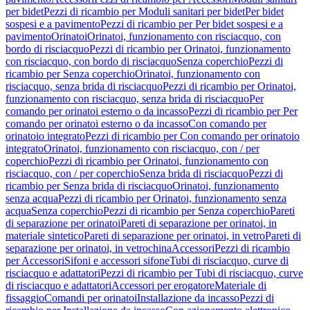
per bidet
Pezzi di ricambio per Moduli sanitari per bidet
Per bidet
sospesi e a pavimento
Pezzi di ricambio per Per bidet sospesi e a
pavimento
Orinatoi
Orinatoi, funzionamento con risciacquo, con
bordo di risciacquo
Pezzi di ricambio per Orinatoi, funzionamento
con risciacquo, con bordo di risciacquo
Senza coperchio
Pezzi di
ricambio per Senza coperchio
Orinatoi, funzionamento con
risciacquo, senza brida di risciacquo
Pezzi di ricambio per Orinatoi,
funzionamento con risciacquo, senza brida di risciacquo
Per
comando per orinatoi esterno o da incasso
Pezzi di ricambio per Per
comando per orinatoi esterno o da incasso
Con comando per
orinatoio integrato
Pezzi di ricambio per Con comando per orinatoio
integrato
Orinatoi, funzionamento con risciacquo, con / per
coperchio
Pezzi di ricambio per Orinatoi, funzionamento con
risciacquo, con / per coperchio
Senza brida di risciacquo
Pezzi di
ricambio per Senza brida di risciacquo
Orinatoi, funzionamento
senza acqua
Pezzi di ricambio per Orinatoi, funzionamento senza
acqua
Senza coperchio
Pezzi di ricambio per Senza coperchio
Pareti
di separazione per orinatoi
Pareti di separazione per orinatoi, in
materiale sintetico
Pareti di separazione per orinatoi, in vetro
Pareti di
separazione per orinatoi, in vetrochina
Accessori
Pezzi di ricambio
per Accessori
Sifoni e accessori sifone
Tubi di risciacquo, curve di
risciacquo e adattatori
Pezzi di ricambio per Tubi di risciacquo, curve
di risciacquo e adattatori
Accessori per erogatore
Materiale di
fissaggio
Comandi per orinatoi
Installazione da incasso
Pezzi di