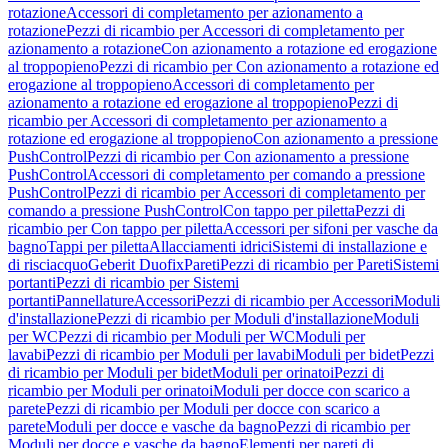
rotazione
Accessori di completamento per azionamento a
rotazione
Pezzi di ricambio per Accessori di completamento per
azionamento a rotazione
Con azionamento a rotazione ed erogazione
al troppopieno
Pezzi di ricambio per Con azionamento a rotazione ed
erogazione al troppopieno
Accessori di completamento per
azionamento a rotazione ed erogazione al troppopieno
Pezzi di
ricambio per Accessori di completamento per azionamento a
rotazione ed erogazione al troppopieno
Con azionamento a pressione
PushControl
Pezzi di ricambio per Con azionamento a pressione
PushControl
Accessori di completamento per comando a pressione
PushControl
Pezzi di ricambio per Accessori di completamento per
comando a pressione PushControl
Con tappo per piletta
Pezzi di
ricambio per Con tappo per piletta
Accessori per sifoni per vasche da
bagno
Tappi per piletta
Allacciamenti idrici
Sistemi di installazione e
di risciacquo
Geberit Duofix
Pareti
Pezzi di ricambio per Pareti
Sistemi
portanti
Pezzi di ricambio per Sistemi
portanti
Pannellature
Accessori
Pezzi di ricambio per Accessori
Moduli
d'installazione
Pezzi di ricambio per Moduli d'installazione
Moduli
per WC
Pezzi di ricambio per Moduli per WC
Moduli per
lavabi
Pezzi di ricambio per Moduli per lavabi
Moduli per bidet
Pezzi
di ricambio per Moduli per bidet
Moduli per orinatoi
Pezzi di
ricambio per Moduli per orinatoi
Moduli per docce con scarico a
parete
Pezzi di ricambio per Moduli per docce con scarico a
parete
Moduli per docce e vasche da bagno
Pezzi di ricambio per
Moduli per docce e vasche da bagno
Elementi per pareti di