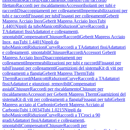
monostrato
Raccordi
Allacciamenti
Collettori con raccordo
filettato
Raccordi per riscaldamento
Accessori
Isolanti per tubi e
raccordi
Disaccoppiamenti per collegamenti
Impermeabilizzazioni per
tubi e raccordi
Fissaggi per tubi
Fissaggi per collegamenti
Geberit
Mapress Acciaio Inox
Geberit Mapress Acciaio Inox
Tubi
1.4401
Nippli da tubo
Manicotti
Riduzioni
Curve
Raccordi a
T
Adattatori fissi
Adattatori e collegamenti,
smontabili
Compensatori
Chiusure
Raccordi
Geberit Mapress Acciaio
Inox, gas
Tubi 1.4401
Nippli da
tubo
Manicotti
Riduzioni
Curve
Raccordi a T
Adattatori fissi
Adattatori
e collegamenti, smontabili
Chiusure
Raccordi
Accessori Geberit
Mapress Acciaio Inox
Disaccoppiamenti per
collegamenti
Impermeabilizzazioni per tubi e raccordi
Fissaggi per
tubi
Fissaggi per collegamenti
Guarnizioni del sistema
Kit di viti per
collegamenti a flangia
Geberit Mapress Therm
Tubi
Therm
Raccordi
Manicotti
Riduzioni
Curve
Raccordi a T
Adattatori
fissi
Adattatori e giunzioni, removibili
Compensatori
assiali
Chiusure
Raccordi per riscaldamento
Chiusure per
riscaldamento
Accessori per Geberit Mapress Therm
Guarnizioni del
sistema
Kit di viti per collegamenti a flangia
Fissaggi per tubi
Geberit
Mapress acciaio al Carbonio
Geberit Mapress Acciaio al
Carbonio
Tubi 1.0034
Tubi 1.0215
Nippli da
tubo
Manicotti
Riduzioni
Curve
Raccordi a T
Croci a 90
gradi
Adattatori fissi
Adattatori e collegamenti,
smontabili
Compensatori
Chiusure
Raccordi per