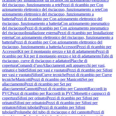
ricambio per Installazione da incasso
Con azionamento elettronico
del risciacquo, funzionamento a rete
Pezzi di ricambio per Con
azionamento elettronico del risciacquo, funzionamento a rete
Con
azionamento elettronico del risciacquo, funzionamento a
batteria
Pezzi di ricambio per Con azionamento elettronico del
risciacquo, funzionamento a batteria
Con azionamento pneumatico
del risciacquo
Pezzi di ricambio per Con azionamento pneumatico
del risciacquo
Installazione esterna
Pezzi di ricambio per Installazione
esterna
Con azionamento elettronico del risciacquo, funzionamento a
batteria
Pezzi di ricambio per Con azionamento elettronico del
risciacquo, funzionamento a batteria
Accessori
Pezzi di ricambio per
Accessori
Kit per il montaggio grezzo e kit di adattamento
Pezzi di
ricambio per Kit per il montaggio grezzo e kit di adattamento
Tubi di
risciacquo, curve di risciacquo e adattatori
Placche di
copertura
Comandi d’uso
Allacciamenti agli apparecchi per vasi,
orinatoi e bidet
Sifoni per vasi e vuotatoi
Pezzi di ricambio per Sifoni
per vasi e vuotatoi
Sifoni
Curve tecniche
Pezzi di ricambio per Curve
tecniche
Manicotti
Pezzi di ricambio per Manicotti
Set per
allacciamento
Pezzi di ricambio per Set per
allacciamento
Cannotti
Pezzi di ricambio per Cannotti
Raccordi in
PVC
Pezzi di ricambio per Raccordi in PVC
Morsetti e cappucci di
copertura
Sifoni per orinatoi
Pezzi di ricambio per Sifoni per
orinatoi
Sifoni per orinatoio
Pezzi di ricambio per Sifoni per
orinatoio
Sifoni tubolari
Pezzi di ricambio per Sifoni
tubolari
Prolunghe del tubo di risciacquo e del cannotto
Pezzi di