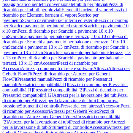
fissaggi
Scarico per tetti convenzionale
Imbuti per pluviali
Pezzi di
ricambio per Imbuti per pluviali
Elementi barriera al vapore
Pezzi di
ricambio per Elementi barriera al vapore
Scarico per
pavimento
Scarico pavimento per interni ed esterni
Pezzi di ricambio
per Scarico pavimento per interni ed esterni
Scarichi a pavimento 10
x 10 cm
Pezzi di ricambio per Scarichi a pavimento 10 x 10
cm
Scarichi a pavimento per balcone e terrazzo, 10 x 10 cm
Pezzi di
ricambio per Scarichi a pavimento per balcone e terrazzo, 10 x 10
cm
Scarichi a pavimento 13 x 13 cm
Pezzi di ricambio per Scarichi a
pavimento 13 x 13 cm
Scarichi a pavimento per balconi e terrazzi, 13
x 13 cm
Pezzi di ricambio per Scarichi a pavimento per balconi e
terrazzi, 13 x 13 cm
Accessori
Pezzi di ricambio per
Accessori
Attrezzi, componenti di rete e software
Attrezzi
Attrezzi per
Geberit FlowFit
Pezzi di ricambio per Attrezzi per Geberit
FlowFit
Pressatrici manuali
Pezzi di ricambio per Pressatrici
manuali
Pressatrici compatibilità [1]
Pezzi di ricambio per Pressatrici
compatibilità [1]
Pressatrici compatibilità [2]
Pezzi di ricambio per
Pressatrici compatibilità [2]
Attrezzi per la lavorazione dei tubi
Pezzi
di ricambio per Attrezzi per la lavorazione dei tubi
Tappi prova
pressione
Strumenti di controllo
Pressatrici con attrezzi
Accessori
Pezzi
di ricambio per Accessori
Attrezzi per Geberit Volex
Pezzi di
ricambio per Attrezzi per Geberit Volex
Pressatrici compatibilità
[2]
Attrezzi per la lavorazione di tubi
Pezzi di ricambio per Attrezzi
per la lavorazione di tubi
Strumenti di controllo
Accessori
Attrezzi per
Geberit Mapress
Pezzi di ricambio per Attrezzi per Geberit