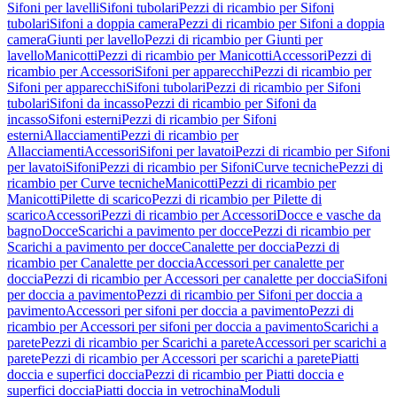
Sifoni per lavelli
Sifoni tubolari
Pezzi di ricambio per Sifoni
tubolari
Sifoni a doppia camera
Pezzi di ricambio per Sifoni a doppia
camera
Giunti per lavello
Pezzi di ricambio per Giunti per
lavello
Manicotti
Pezzi di ricambio per Manicotti
Accessori
Pezzi di
ricambio per Accessori
Sifoni per apparecchi
Pezzi di ricambio per
Sifoni per apparecchi
Sifoni tubolari
Pezzi di ricambio per Sifoni
tubolari
Sifoni da incasso
Pezzi di ricambio per Sifoni da
incasso
Sifoni esterni
Pezzi di ricambio per Sifoni
esterni
Allacciamenti
Pezzi di ricambio per
Allacciamenti
Accessori
Sifoni per lavatoi
Pezzi di ricambio per Sifoni
per lavatoi
Sifoni
Pezzi di ricambio per Sifoni
Curve tecniche
Pezzi di
ricambio per Curve tecniche
Manicotti
Pezzi di ricambio per
Manicotti
Pilette di scarico
Pezzi di ricambio per Pilette di
scarico
Accessori
Pezzi di ricambio per Accessori
Docce e vasche da
bagno
Docce
Scarichi a pavimento per docce
Pezzi di ricambio per
Scarichi a pavimento per docce
Canalette per doccia
Pezzi di
ricambio per Canalette per doccia
Accessori per canalette per
doccia
Pezzi di ricambio per Accessori per canalette per doccia
Sifoni
per doccia a pavimento
Pezzi di ricambio per Sifoni per doccia a
pavimento
Accessori per sifoni per doccia a pavimento
Pezzi di
ricambio per Accessori per sifoni per doccia a pavimento
Scarichi a
parete
Pezzi di ricambio per Scarichi a parete
Accessori per scarichi a
parete
Pezzi di ricambio per Accessori per scarichi a parete
Piatti
doccia e superfici doccia
Pezzi di ricambio per Piatti doccia e
superfici doccia
Piatti doccia in vetrochina
Moduli