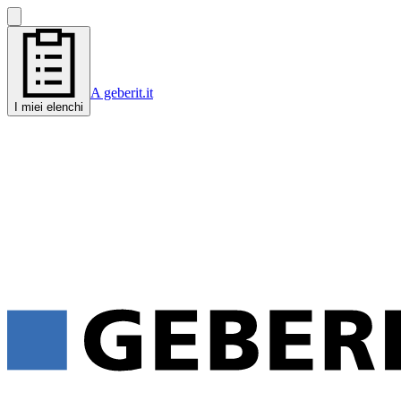
A geberit.it
I miei elenchi