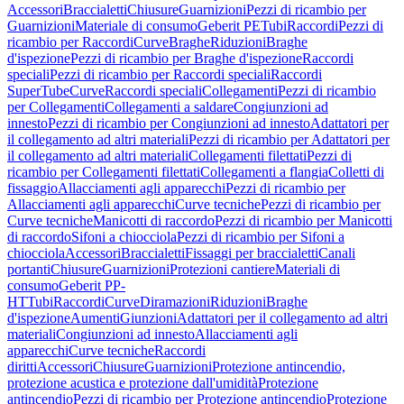
Accessori
Braccialetti
Chiusure
Guarnizioni
Pezzi di ricambio per
Guarnizioni
Materiale di consumo
Geberit PE
Tubi
Raccordi
Pezzi di
ricambio per Raccordi
Curve
Braghe
Riduzioni
Braghe
d'ispezione
Pezzi di ricambio per Braghe d'ispezione
Raccordi
speciali
Pezzi di ricambio per Raccordi speciali
Raccordi
SuperTube
Curve
Raccordi speciali
Collegamenti
Pezzi di ricambio
per Collegamenti
Collegamenti a saldare
Congiunzioni ad
innesto
Pezzi di ricambio per Congiunzioni ad innesto
Adattatori per
il collegamento ad altri materiali
Pezzi di ricambio per Adattatori per
il collegamento ad altri materiali
Collegamenti filettati
Pezzi di
ricambio per Collegamenti filettati
Collegamenti a flangia
Colletti di
fissaggio
Allacciamenti agli apparecchi
Pezzi di ricambio per
Allacciamenti agli apparecchi
Curve tecniche
Pezzi di ricambio per
Curve tecniche
Manicotti di raccordo
Pezzi di ricambio per Manicotti
di raccordo
Sifoni a chiocciola
Pezzi di ricambio per Sifoni a
chiocciola
Accessori
Braccialetti
Fissaggi per braccialetti
Canali
portanti
Chiusure
Guarnizioni
Protezioni cantiere
Materiali di
consumo
Geberit PP-
HT
Tubi
Raccordi
Curve
Diramazioni
Riduzioni
Braghe
d'ispezione
Aumenti
Giunzioni
Adattatori per il collegamento ad altri
materiali
Congiunzioni ad innesto
Allacciamenti agli
apparecchi
Curve tecniche
Raccordi
diritti
Accessori
Chiusure
Guarnizioni
Protezione antincendio,
protezione acustica e protezione dall'umidità
Protezione
antincendio
Pezzi di ricambio per Protezione antincendio
Protezione