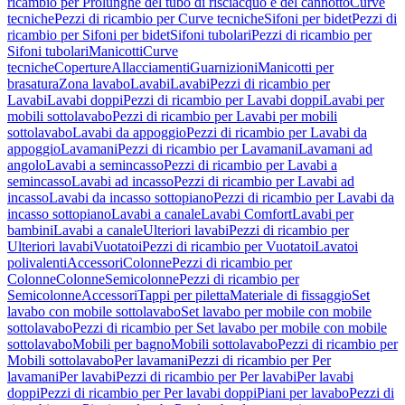
ricambio per Prolunghe del tubo di risciacquo e del cannotto
Curve
tecniche
Pezzi di ricambio per Curve tecniche
Sifoni per bidet
Pezzi di
ricambio per Sifoni per bidet
Sifoni tubolari
Pezzi di ricambio per
Sifoni tubolari
Manicotti
Curve
tecniche
Coperture
Allacciamenti
Guarnizioni
Manicotti per
brasatura
Zona lavabo
Lavabi
Lavabi
Pezzi di ricambio per
Lavabi
Lavabi doppi
Pezzi di ricambio per Lavabi doppi
Lavabi per
mobili sottolavabo
Pezzi di ricambio per Lavabi per mobili
sottolavabo
Lavabi da appoggio
Pezzi di ricambio per Lavabi da
appoggio
Lavamani
Pezzi di ricambio per Lavamani
Lavamani ad
angolo
Lavabi a semincasso
Pezzi di ricambio per Lavabi a
semincasso
Lavabi ad incasso
Pezzi di ricambio per Lavabi ad
incasso
Lavabi da incasso sottopiano
Pezzi di ricambio per Lavabi da
incasso sottopiano
Lavabi a canale
Lavabi Comfort
Lavabi per
bambini
Lavabi a canale
Ulteriori lavabi
Pezzi di ricambio per
Ulteriori lavabi
Vuotatoi
Pezzi di ricambio per Vuotatoi
Lavatoi
polivalenti
Accessori
Colonne
Pezzi di ricambio per
Colonne
Colonne
Semicolonne
Pezzi di ricambio per
Semicolonne
Accessori
Tappi per piletta
Materiale di fissaggio
Set
lavabo con mobile sottolavabo
Set lavabo per mobile con mobile
sottolavabo
Pezzi di ricambio per Set lavabo per mobile con mobile
sottolavabo
Mobili per bagno
Mobili sottolavabo
Pezzi di ricambio per
Mobili sottolavabo
Per lavamani
Pezzi di ricambio per Per
lavamani
Per lavabi
Pezzi di ricambio per Per lavabi
Per lavabi
doppi
Pezzi di ricambio per Per lavabi doppi
Piani per lavabo
Pezzi di