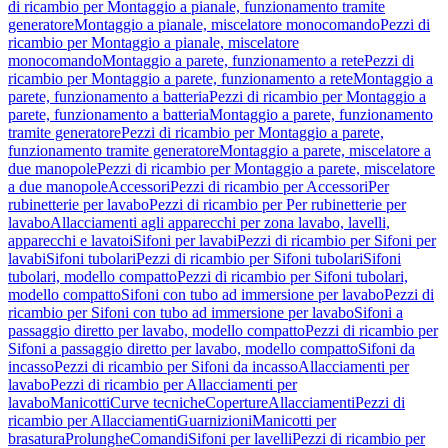
di ricambio per Montaggio a pianale, funzionamento tramite
generatore
Montaggio a pianale, miscelatore monocomando
Pezzi di
ricambio per Montaggio a pianale, miscelatore
monocomando
Montaggio a parete, funzionamento a rete
Pezzi di
ricambio per Montaggio a parete, funzionamento a rete
Montaggio a
parete, funzionamento a batteria
Pezzi di ricambio per Montaggio a
parete, funzionamento a batteria
Montaggio a parete, funzionamento
tramite generatore
Pezzi di ricambio per Montaggio a parete,
funzionamento tramite generatore
Montaggio a parete, miscelatore a
due manopole
Pezzi di ricambio per Montaggio a parete, miscelatore
a due manopole
Accessori
Pezzi di ricambio per Accessori
Per
rubinetterie per lavabo
Pezzi di ricambio per Per rubinetterie per
lavabo
Allacciamenti agli apparecchi per zona lavabo, lavelli,
apparecchi e lavatoi
Sifoni per lavabi
Pezzi di ricambio per Sifoni per
lavabi
Sifoni tubolari
Pezzi di ricambio per Sifoni tubolari
Sifoni
tubolari, modello compatto
Pezzi di ricambio per Sifoni tubolari,
modello compatto
Sifoni con tubo ad immersione per lavabo
Pezzi di
ricambio per Sifoni con tubo ad immersione per lavabo
Sifoni a
passaggio diretto per lavabo, modello compatto
Pezzi di ricambio per
Sifoni a passaggio diretto per lavabo, modello compatto
Sifoni da
incasso
Pezzi di ricambio per Sifoni da incasso
Allacciamenti per
lavabo
Pezzi di ricambio per Allacciamenti per
lavabo
Manicotti
Curve tecniche
Coperture
Allacciamenti
Pezzi di
ricambio per Allacciamenti
Guarnizioni
Manicotti per
brasatura
Prolunghe
Comandi
Sifoni per lavelli
Pezzi di ricambio per