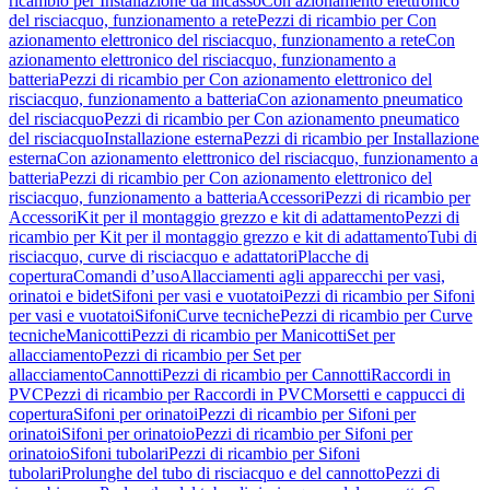
ricambio per Installazione da incasso
Con azionamento elettronico
del risciacquo, funzionamento a rete
Pezzi di ricambio per Con
azionamento elettronico del risciacquo, funzionamento a rete
Con
azionamento elettronico del risciacquo, funzionamento a
batteria
Pezzi di ricambio per Con azionamento elettronico del
risciacquo, funzionamento a batteria
Con azionamento pneumatico
del risciacquo
Pezzi di ricambio per Con azionamento pneumatico
del risciacquo
Installazione esterna
Pezzi di ricambio per Installazione
esterna
Con azionamento elettronico del risciacquo, funzionamento a
batteria
Pezzi di ricambio per Con azionamento elettronico del
risciacquo, funzionamento a batteria
Accessori
Pezzi di ricambio per
Accessori
Kit per il montaggio grezzo e kit di adattamento
Pezzi di
ricambio per Kit per il montaggio grezzo e kit di adattamento
Tubi di
risciacquo, curve di risciacquo e adattatori
Placche di
copertura
Comandi d’uso
Allacciamenti agli apparecchi per vasi,
orinatoi e bidet
Sifoni per vasi e vuotatoi
Pezzi di ricambio per Sifoni
per vasi e vuotatoi
Sifoni
Curve tecniche
Pezzi di ricambio per Curve
tecniche
Manicotti
Pezzi di ricambio per Manicotti
Set per
allacciamento
Pezzi di ricambio per Set per
allacciamento
Cannotti
Pezzi di ricambio per Cannotti
Raccordi in
PVC
Pezzi di ricambio per Raccordi in PVC
Morsetti e cappucci di
copertura
Sifoni per orinatoi
Pezzi di ricambio per Sifoni per
orinatoi
Sifoni per orinatoio
Pezzi di ricambio per Sifoni per
orinatoio
Sifoni tubolari
Pezzi di ricambio per Sifoni
tubolari
Prolunghe del tubo di risciacquo e del cannotto
Pezzi di