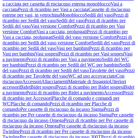
a cacciata per cassetta di risciacquo esterna monoblocco
Vasi a
cacciata
Pezzi di ricambio per Vasi a cacciata
Cassette di risciacquo
esterne per vasi, in vetrochina
Monoblocco
Sedili del vaso
Pezzi di
ricambio per Sedili del vaso
Sedili del vaso
Pezzi di ricambio per
Sedili del vaso
Vasi versione Comfort
Pezzi di ricambio per Vasi
versione Comfort
Vasi a cacciata, prolungati
Pezzi di ricambio per
Vasi a cacciata, prolungati
Sedili del vaso versione Comfort
Pezzi di
ricambio per Sedili del vaso versione Comfort
Sedili del vaso
Pezzi di
ricambio per Sedili del vaso
Vasi per bambini
Pezzi di ricambio per
Vasi per bambini
Vasi sospesi
Pezzi di ricambio per Vasi sospesi
Vasi
a pavimento
Pezzi di ricambio per Vasi a pavimento
Sedili del WC
per bambini
Pezzi di ricambio per Sedili del WC per bambini
Sedili
del vaso
Pezzi di ricambio per Sedili del vaso
Tavolette del vaso
Pezzi
di ricambio per Tavolette del vaso
WC ad uso accovacciato
Con
risciacquo
Accessori
Allacciamenti
Materiale di fissaggio
Ulteriori
accessori
Bidet
Bidet sospesi
Pezzi di ricambio per Bidet sospesi
Bidet
a pavimento
Pezzi di ricambio per Bidet a pavimento
Accessori
Pezzi
di ricambio per Accessori
Placche di comando e comandi per
WC
Placche di comando
Pezzi di ricambio per Placche di
comando
Per cassette di risciacquo da incasso Sigma
Pezzi di
ricambio per Per cassette di risciacquo da incasso Sigma
Per cassette
di risciacquo da incasso Omega
Pezzi di ricambio per Per cassette di
risciacquo da incasso Omega
Per cassette di risciacquo da incasso
Twinline
Pezzi di ricambio per Per cassette di risciacquo da incasso
Twinline
Per cassette di risciacquo da incasso 300T
Pezzi di ricambio