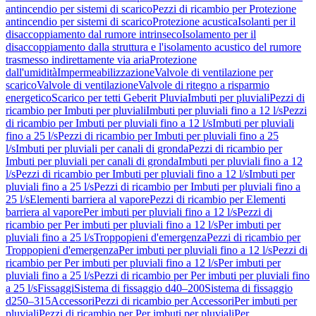
antincendio per sistemi di scarico
Pezzi di ricambio per Protezione
antincendio per sistemi di scarico
Protezione acustica
Isolanti per il
disaccoppiamento dal rumore intrinseco
Isolamento per il
disaccoppiamento dalla struttura e l'isolamento acustico del rumore
trasmesso indirettamente via aria
Protezione
dall'umidità
Impermeabilizzazione
Valvole di ventilazione per
scarico
Valvole di ventilazione
Valvole di ritegno a risparmio
energetico
Scarico per tetti Geberit Pluvia
Imbuti per pluviali
Pezzi di
ricambio per Imbuti per pluviali
Imbuti per pluviali fino a 12 l/s
Pezzi
di ricambio per Imbuti per pluviali fino a 12 l/s
Imbuti per pluviali
fino a 25 l/s
Pezzi di ricambio per Imbuti per pluviali fino a 25
l/s
Imbuti per pluviali per canali di gronda
Pezzi di ricambio per
Imbuti per pluviali per canali di gronda
Imbuti per pluviali fino a 12
l/s
Pezzi di ricambio per Imbuti per pluviali fino a 12 l/s
Imbuti per
pluviali fino a 25 l/s
Pezzi di ricambio per Imbuti per pluviali fino a
25 l/s
Elementi barriera al vapore
Pezzi di ricambio per Elementi
barriera al vapore
Per imbuti per pluviali fino a 12 l/s
Pezzi di
ricambio per Per imbuti per pluviali fino a 12 l/s
Per imbuti per
pluviali fino a 25 l/s
Troppopieni d'emergenza
Pezzi di ricambio per
Troppopieni d'emergenza
Per imbuti per pluviali fino a 12 l/s
Pezzi di
ricambio per Per imbuti per pluviali fino a 12 l/s
Per imbuti per
pluviali fino a 25 l/s
Pezzi di ricambio per Per imbuti per pluviali fino
a 25 l/s
Fissaggi
Sistema di fissaggio d40–200
Sistema di fissaggio
d250–315
Accessori
Pezzi di ricambio per Accessori
Per imbuti per
pluviali
Pezzi di ricambio per Per imbuti per pluviali
Per