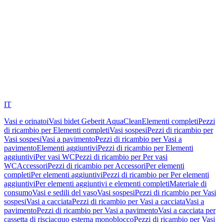
IT
Vasi e orinatoi
Vasi bidet Geberit AquaClean
Elementi completi
Pezzi
di ricambio per Elementi completi
Vasi sospesi
Pezzi di ricambio per
Vasi sospesi
Vasi a pavimento
Pezzi di ricambio per Vasi a
pavimento
Elementi aggiuntivi
Pezzi di ricambio per Elementi
aggiuntivi
Per vasi WC
Pezzi di ricambio per Per vasi
WC
Accessori
Pezzi di ricambio per Accessori
Per elementi
completi
Per elementi aggiuntivi
Pezzi di ricambio per Per elementi
aggiuntivi
Per elementi aggiuntivi e elementi completi
Materiale di
consumo
Vasi e sedili del vaso
Vasi sospesi
Pezzi di ricambio per Vasi
sospesi
Vasi a cacciata
Pezzi di ricambio per Vasi a cacciata
Vasi a
pavimento
Pezzi di ricambio per Vasi a pavimento
Vasi a cacciata per
cassetta di risciacquo esterna monoblocco
Pezzi di ricambio per Vasi