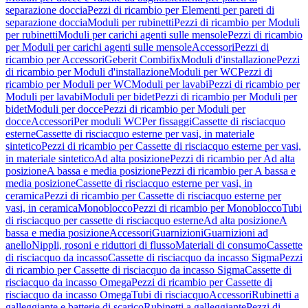
separazione doccia
Pezzi di ricambio per Elementi per pareti di
separazione doccia
Moduli per rubinetti
Pezzi di ricambio per Moduli
per rubinetti
Moduli per carichi agenti sulle mensole
Pezzi di ricambio
per Moduli per carichi agenti sulle mensole
Accessori
Pezzi di
ricambio per Accessori
Geberit Combifix
Moduli d'installazione
Pezzi
di ricambio per Moduli d'installazione
Moduli per WC
Pezzi di
ricambio per Moduli per WC
Moduli per lavabi
Pezzi di ricambio per
Moduli per lavabi
Moduli per bidet
Pezzi di ricambio per Moduli per
bidet
Moduli per docce
Pezzi di ricambio per Moduli per
docce
Accessori
Per moduli WC
Per fissaggi
Cassette di risciacquo
esterne
Cassette di risciacquo esterne per vasi, in materiale
sintetico
Pezzi di ricambio per Cassette di risciacquo esterne per vasi,
in materiale sintetico
Ad alta posizione
Pezzi di ricambio per Ad alta
posizione
A bassa e media posizione
Pezzi di ricambio per A bassa e
media posizione
Cassette di risciacquo esterne per vasi, in
ceramica
Pezzi di ricambio per Cassette di risciacquo esterne per
vasi, in ceramica
Monoblocco
Pezzi di ricambio per Monoblocco
Tubi
di risciacquo per cassette di risciacquo esterne
Ad alta posizione
A
bassa e media posizione
Accessori
Guarnizioni
Guarnizioni ad
anello
Nippli, rosoni e riduttori di flusso
Materiali di consumo
Cassette
di risciacquo da incasso
Cassette di risciacquo da incasso Sigma
Pezzi
di ricambio per Cassette di risciacquo da incasso Sigma
Cassette di
risciacquo da incasso Omega
Pezzi di ricambio per Cassette di
risciacquo da incasso Omega
Tubi di risciacquo
Accessori
Rubinetti a
galleggiante e batterie di scarico
Rubinetti a galleggiante
Pezzi di