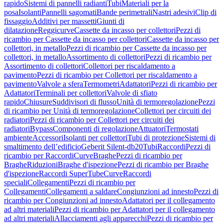
rapido
Sistemi di pannelli radianti
Tubi
Materiali per la
posa
Isolanti
Pannelli sagomati
Bande perimetrali
Nastri adesivi
Clip di
fissaggio
Additivi per massetti
Giunti di
dilatazione
Reggicurve
Cassette da incasso per collettori
Pezzi di
ricambio per Cassette da incasso per collettori
Cassette da incasso per
collettori, in metallo
Pezzi di ricambio per Cassette da incasso per
collettori, in metallo
Assortimento di collettori
Pezzi di ricambio per
Assortimento di collettori
Collettori per riscaldamento a
pavimento
Pezzi di ricambio per Collettori per riscaldamento a
pavimento
Valvole a sfera
Termometri
Adattatori
Pezzi di ricambio per
Adattatori
Terminali per collettori
Valvole di sfiato
rapido
Chiusure
Suddivisori di flusso
Unità di termoregolazione
Pezzi
di ricambio per Unità di termoregolazione
Collettori per circuiti dei
radiatori
Pezzi di ricambio per Collettori per circuiti dei
radiatori
Bypass
Componenti di regolazione
Attuatori
Termostati
ambiente
Accessori
Isolanti per collettori
Tubi di protezione
Sistemi di
smaltimento dell’edificio
Geberit Silent-db20
Tubi
Raccordi
Pezzi di
ricambio per Raccordi
Curve
Braghe
Pezzi di ricambio per
Braghe
Riduzioni
Braghe d'ispezione
Pezzi di ricambio per Braghe
d'ispezione
Raccordi SuperTube
Curve
Raccordi
speciali
Collegamenti
Pezzi di ricambio per
Collegamenti
Collegamenti a saldare
Congiunzioni ad innesto
Pezzi di
ricambio per Congiunzioni ad innesto
Adattatori per il collegamento
ad altri materiali
Pezzi di ricambio per Adattatori per il collegamento
ad altri materiali
Allacciamenti agli apparecchi
Pezzi di ricambio per