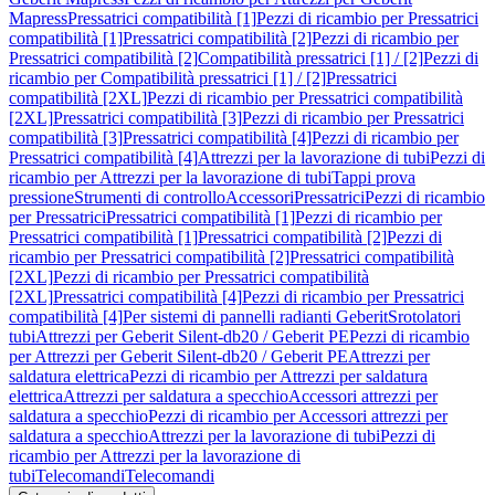
Mapress
Pressatrici compatibilità [1]
Pezzi di ricambio per Pressatrici
compatibilità [1]
Pressatrici compatibilità [2]
Pezzi di ricambio per
Pressatrici compatibilità [2]
Compatibilità pressatrici [1] / [2]
Pezzi di
ricambio per Compatibilità pressatrici [1] / [2]
Pressatrici
compatibilità [2XL]
Pezzi di ricambio per Pressatrici compatibilità
[2XL]
Pressatrici compatibilità [3]
Pezzi di ricambio per Pressatrici
compatibilità [3]
Pressatrici compatibilità [4]
Pezzi di ricambio per
Pressatrici compatibilità [4]
Attrezzi per la lavorazione di tubi
Pezzi di
ricambio per Attrezzi per la lavorazione di tubi
Tappi prova
pressione
Strumenti di controllo
Accessori
Pressatrici
Pezzi di ricambio
per Pressatrici
Pressatrici compatibilità [1]
Pezzi di ricambio per
Pressatrici compatibilità [1]
Pressatrici compatibilità [2]
Pezzi di
ricambio per Pressatrici compatibilità [2]
Pressatrici compatibilità
[2XL]
Pezzi di ricambio per Pressatrici compatibilità
[2XL]
Pressatrici compatibilità [4]
Pezzi di ricambio per Pressatrici
compatibilità [4]
Per sistemi di pannelli radianti Geberit
Srotolatori
tubi
Attrezzi per Geberit Silent-db20 / Geberit PE
Pezzi di ricambio
per Attrezzi per Geberit Silent-db20 / Geberit PE
Attrezzi per
saldatura elettrica
Pezzi di ricambio per Attrezzi per saldatura
elettrica
Attrezzi per saldatura a specchio
Accessori attrezzi per
saldatura a specchio
Pezzi di ricambio per Accessori attrezzi per
saldatura a specchio
Attrezzi per la lavorazione di tubi
Pezzi di
ricambio per Attrezzi per la lavorazione di
tubi
Telecomandi
Telecomandi