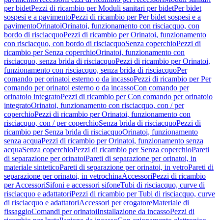
per bidet
Pezzi di ricambio per Moduli sanitari per bidet
Per bidet
sospesi e a pavimento
Pezzi di ricambio per Per bidet sospesi e a
pavimento
Orinatoi
Orinatoi, funzionamento con risciacquo, con
bordo di risciacquo
Pezzi di ricambio per Orinatoi, funzionamento
con risciacquo, con bordo di risciacquo
Senza coperchio
Pezzi di
ricambio per Senza coperchio
Orinatoi, funzionamento con
risciacquo, senza brida di risciacquo
Pezzi di ricambio per Orinatoi,
funzionamento con risciacquo, senza brida di risciacquo
Per
comando per orinatoi esterno o da incasso
Pezzi di ricambio per Per
comando per orinatoi esterno o da incasso
Con comando per
orinatoio integrato
Pezzi di ricambio per Con comando per orinatoio
integrato
Orinatoi, funzionamento con risciacquo, con / per
coperchio
Pezzi di ricambio per Orinatoi, funzionamento con
risciacquo, con / per coperchio
Senza brida di risciacquo
Pezzi di
ricambio per Senza brida di risciacquo
Orinatoi, funzionamento
senza acqua
Pezzi di ricambio per Orinatoi, funzionamento senza
acqua
Senza coperchio
Pezzi di ricambio per Senza coperchio
Pareti
di separazione per orinatoi
Pareti di separazione per orinatoi, in
materiale sintetico
Pareti di separazione per orinatoi, in vetro
Pareti di
separazione per orinatoi, in vetrochina
Accessori
Pezzi di ricambio
per Accessori
Sifoni e accessori sifone
Tubi di risciacquo, curve di
risciacquo e adattatori
Pezzi di ricambio per Tubi di risciacquo, curve
di risciacquo e adattatori
Accessori per erogatore
Materiale di
fissaggio
Comandi per orinatoi
Installazione da incasso
Pezzi di