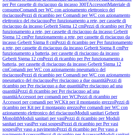
per Per cassette di risciacquo da incasso 300T
Accessori
Materiale di
consumo
Comandi per WC con azionamento elettronico del
risciacquo
Pezzi di ricambio per Comandi per WC con azionamento
elettronico del risciacquo
Per funzionamento a rete, per cassette di
risciacquo da incasso Geberit Sigma 12 cm
Pezzi di ricambio per Per
funzionamento a rete, per cassette di risciacquo da incasso Geberit
Sigma 12 cm
Per funzionamento a rete, per cassette di risciacquo da
incasso Geberit Sigma 8 cm
Pezzi di ricambio per Per funzionamento
a rete, per cassette di risciacquo da incasso Geberit Sigma 8 cm
Per
funzionamento a batteria, per cassette di risciacquo da incasso
Geberit Sigma 12 cm
Pezzi di ricambio per Per funzionamento a
batteria, per cassette di risciacquo da incasso Geberit Sigma 12
cm
Comandi per WC con azionamento pneumatico del
risciacquo
Pezzi di ricambio per Comandi per WC con azionamento
pneumatico del risciacquo
Per risciacquo a due quantità
Pezzi di
ricambio per Per risciacquo a due quantità
Per risciacquo ad una
quantità
Pezzi di ricambio per Per risciacquo ad una
quantità
Accessori per comandi per WC
Pezzi di ricambio per
Accessori per comandi per WC
Kit per il montaggio grezzo
Pezzi di
ricambio per Kit per il montaggio grezzo
Per comandi per WC con
azionamento elettronico del risciacquo
Moduli sanitari Geberit
Monolith
Moduli sanitari per vasi
Pezzi di ricambio per Moduli
sanitari per vasi
Per vasi sospesi
Pezzi di ricambio per Per vasi
sospesi
Per vaso a pavimento
Pezzi di ricambio per Per vaso a
pavimento
Accessori
Pezzi di ricambio per Accessori
Moduli sanitari