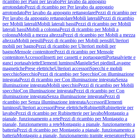
ricambio per Piani per lavabo
Per lavabo da appoggio
arrotondato
Pezzi di ricambio per Per lavabo da appoggio
arrotondato
Per lavabo da appoggio rettangolare
Pezzi di ricambio per
Per lavabo da appoggio rettangolare
Mobili laterali
Pezzi di ricambio
per Mobili laterali
Mobili laterali bassi
Pezzi di ricambio per Mobili
laterali bassi
Mobili a colonna
Pezzi di ricambio per Mobili a
colonna
Mobili a mezza altezza
Pezzi di ricambio per Mobili a mezza
altezza
Mobili pensili
Pezzi di ricambio per Mobili pensili
Ulteriori
mobili per bagno
Pezzi di ricambio per Ulteriori mobili per
bagno
Mensole contenitore
Pezzi di ricambio per Mensole
contenitore
Accessori
Inserti per cassetti e portaoggetti
Portasalviette e
ganci portasalviette
Elementi luminosi
Maniglie
Set piedini
Lavagne
magnetiche
Prese elettriche
Ulteriori accessori
Specchi e mobili
specchio
Specchio
Pezzi di ricambio per Specchio
Con illuminazione
integrata
Pezzi di ricambio per Con illuminazione integrata
Senza
illuminazione integrata
Mobili specchio
Pezzi di ricambio per Mobili
specchio
Con illuminazione integrata
Pezzi di ricambio per Con
illuminazione integrata
Senza illuminazione integrata
Pezzi di
ricambio per Senza illuminazione integrata
Accessori
Elementi
luminosi
Ulteriori accessori
Prese elettriche
Rubinetti
Rubinetterie per
lavabo
Pezzi di ricambio per Rubinetterie per lavabo
Montaggio a
pianale, funzionamento a rete
Pezzi di ricambio per Montaggio a
pianale, funzionamento a rete
Montaggio a pianale, funzionamento a
batteria
Pezzi di ricambio per Montaggio a pianale, funzionamento a
batteria
Montaggio a pianale, funzionamento tramite generatore
Pezzi