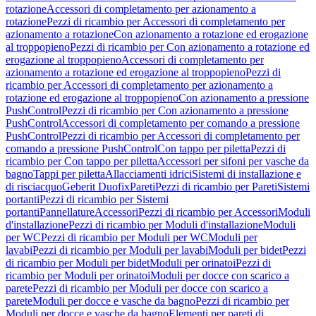
rotazione
Accessori di completamento per azionamento a
rotazione
Pezzi di ricambio per Accessori di completamento per
azionamento a rotazione
Con azionamento a rotazione ed erogazione
al troppopieno
Pezzi di ricambio per Con azionamento a rotazione ed
erogazione al troppopieno
Accessori di completamento per
azionamento a rotazione ed erogazione al troppopieno
Pezzi di
ricambio per Accessori di completamento per azionamento a
rotazione ed erogazione al troppopieno
Con azionamento a pressione
PushControl
Pezzi di ricambio per Con azionamento a pressione
PushControl
Accessori di completamento per comando a pressione
PushControl
Pezzi di ricambio per Accessori di completamento per
comando a pressione PushControl
Con tappo per piletta
Pezzi di
ricambio per Con tappo per piletta
Accessori per sifoni per vasche da
bagno
Tappi per piletta
Allacciamenti idrici
Sistemi di installazione e
di risciacquo
Geberit Duofix
Pareti
Pezzi di ricambio per Pareti
Sistemi
portanti
Pezzi di ricambio per Sistemi
portanti
Pannellature
Accessori
Pezzi di ricambio per Accessori
Moduli
d'installazione
Pezzi di ricambio per Moduli d'installazione
Moduli
per WC
Pezzi di ricambio per Moduli per WC
Moduli per
lavabi
Pezzi di ricambio per Moduli per lavabi
Moduli per bidet
Pezzi
di ricambio per Moduli per bidet
Moduli per orinatoi
Pezzi di
ricambio per Moduli per orinatoi
Moduli per docce con scarico a
parete
Pezzi di ricambio per Moduli per docce con scarico a
parete
Moduli per docce e vasche da bagno
Pezzi di ricambio per
Moduli per docce e vasche da bagno
Elementi per pareti di