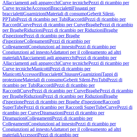
Allacciamenti agli apparecchi
Curve tecniche
Pezzi di ricambio per
Curve tecniche
Accessori
Braccialetti
Fissaggi per
braccialetti
Guarnizioni
Materiali di consumo
Geberit Silent-
PP
Tubi
Pezzi di ricambio per Tubi
Raccordi
Pezzi di ricambio per
Raccordi
Curve
Pezzi di ricambio per Curve
Braghe
Pezzi di ricambio
per Braghe
Riduzioni
Pezzi di ricambio per Riduzioni
Braghe
d'ispezione
Pezzi di ricambio per Braghe
d'ispezione
Collegamenti
Pezzi di ricambio per
Collegamenti
Congiunzioni ad innesto
Pezzi di ricambio per
Congiunzioni ad innesto
Adattatori per il collegamento ad altri
materiali
Allacciamenti agli apparecchi
Pezzi di ricambio per
Allacciamenti agli apparecchi
Curve tecniche
Pezzi di ricambio per
Curve tecniche
Manicotti
Pezzi di ricambio per
Manicotti
Accessori
Braccialetti
Chiusure
Guarnizioni
Tappi di
protezione
Materiali di consumo
Geberit Silent-Pro
Tubi
Pezzi di
ricambio per Tubi
Raccordi
Pezzi di ricambio per
Raccordi
Curve
Pezzi di ricambio per Curve
Braghe
Pezzi di ricambio
per Braghe
Riduzioni
Pezzi di ricambio per Riduzioni
Braghe
d'ispezione
Pezzi di ricambio per Braghe d'ispezione
Raccordi
SuperTube
Pezzi di ricambio per Raccordi SuperTube
Curve
Pezzi di
ricambio per Curve
Diramazioni
Pezzi di ricambio per
Diramazioni
Collegamenti
Pezzi di ricambio per
Collegamenti
Congiunzioni ad innesto
Pezzi di ricambio per
Congiunzioni ad innesto
Adattatori per il collegamento ad altri
materiali
Accessori
Pezzi di ricambio per