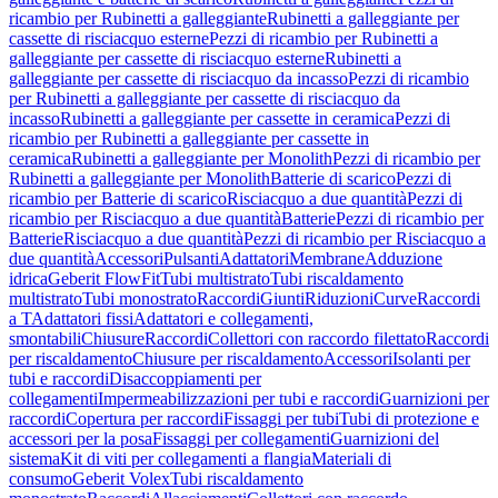
ricambio per Rubinetti a galleggiante
Rubinetti a galleggiante per
cassette di risciacquo esterne
Pezzi di ricambio per Rubinetti a
galleggiante per cassette di risciacquo esterne
Rubinetti a
galleggiante per cassette di risciacquo da incasso
Pezzi di ricambio
per Rubinetti a galleggiante per cassette di risciacquo da
incasso
Rubinetti a galleggiante per cassette in ceramica
Pezzi di
ricambio per Rubinetti a galleggiante per cassette in
ceramica
Rubinetti a galleggiante per Monolith
Pezzi di ricambio per
Rubinetti a galleggiante per Monolith
Batterie di scarico
Pezzi di
ricambio per Batterie di scarico
Risciacquo a due quantità
Pezzi di
ricambio per Risciacquo a due quantità
Batterie
Pezzi di ricambio per
Batterie
Risciacquo a due quantità
Pezzi di ricambio per Risciacquo a
due quantità
Accessori
Pulsanti
Adattatori
Membrane
Adduzione
idrica
Geberit FlowFit
Tubi multistrato
Tubi riscaldamento
multistrato
Tubi monostrato
Raccordi
Giunti
Riduzioni
Curve
Raccordi
a T
Adattatori fissi
Adattatori e collegamenti,
smontabili
Chiusure
Raccordi
Collettori con raccordo filettato
Raccordi
per riscaldamento
Chiusure per riscaldamento
Accessori
Isolanti per
tubi e raccordi
Disaccoppiamenti per
collegamenti
Impermeabilizzazioni per tubi e raccordi
Guarnizioni per
raccordi
Copertura per raccordi
Fissaggi per tubi
Tubi di protezione e
accessori per la posa
Fissaggi per collegamenti
Guarnizioni del
sistema
Kit di viti per collegamenti a flangia
Materiali di
consumo
Geberit Volex
Tubi riscaldamento