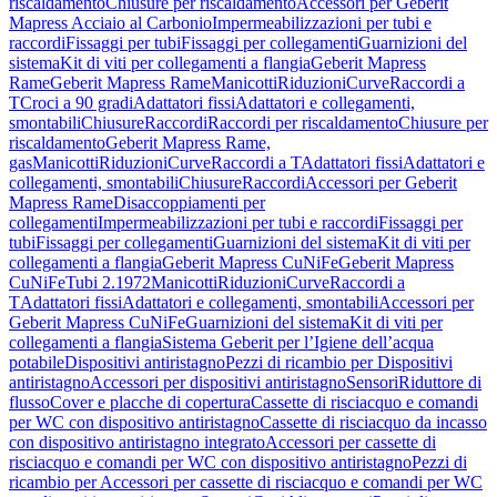
riscaldamento
Chiusure per riscaldamento
Accessori per Geberit
Mapress Acciaio al Carbonio
Impermeabilizzazioni per tubi e
raccordi
Fissaggi per tubi
Fissaggi per collegamenti
Guarnizioni del
sistema
Kit di viti per collegamenti a flangia
Geberit Mapress
Rame
Geberit Mapress Rame
Manicotti
Riduzioni
Curve
Raccordi a
T
Croci a 90 gradi
Adattatori fissi
Adattatori e collegamenti,
smontabili
Chiusure
Raccordi
Raccordi per riscaldamento
Chiusure per
riscaldamento
Geberit Mapress Rame,
gas
Manicotti
Riduzioni
Curve
Raccordi a T
Adattatori fissi
Adattatori e
collegamenti, smontabili
Chiusure
Raccordi
Accessori per Geberit
Mapress Rame
Disaccoppiamenti per
collegamenti
Impermeabilizzazioni per tubi e raccordi
Fissaggi per
tubi
Fissaggi per collegamenti
Guarnizioni del sistema
Kit di viti per
collegamenti a flangia
Geberit Mapress CuNiFe
Geberit Mapress
CuNiFe
Tubi 2.1972
Manicotti
Riduzioni
Curve
Raccordi a
T
Adattatori fissi
Adattatori e collegamenti, smontabili
Accessori per
Geberit Mapress CuNiFe
Guarnizioni del sistema
Kit di viti per
collegamenti a flangia
Sistema Geberit per l’Igiene dell’acqua
potabile
Dispositivi antiristagno
Pezzi di ricambio per Dispositivi
antiristagno
Accessori per dispositivi antiristagno
Sensori
Riduttore di
flusso
Cover e placche di copertura
Cassette di risciacquo e comandi
per WC con dispositivo antiristagno
Cassette di risciacquo da incasso
con dispositivo antiristagno integrato
Accessori per cassette di
risciacquo e comandi per WC con dispositivo antiristagno
Pezzi di
ricambio per Accessori per cassette di risciacquo e comandi per WC