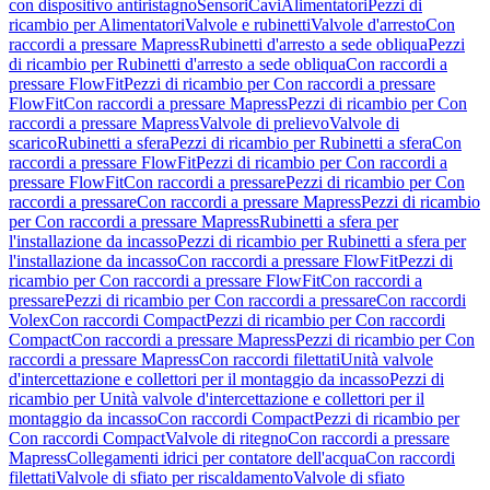
con dispositivo antiristagno
Sensori
Cavi
Alimentatori
Pezzi di
ricambio per Alimentatori
Valvole e rubinetti
Valvole d'arresto
Con
raccordi a pressare Mapress
Rubinetti d'arresto a sede obliqua
Pezzi
di ricambio per Rubinetti d'arresto a sede obliqua
Con raccordi a
pressare FlowFit
Pezzi di ricambio per Con raccordi a pressare
FlowFit
Con raccordi a pressare Mapress
Pezzi di ricambio per Con
raccordi a pressare Mapress
Valvole di prelievo
Valvole di
scarico
Rubinetti a sfera
Pezzi di ricambio per Rubinetti a sfera
Con
raccordi a pressare FlowFit
Pezzi di ricambio per Con raccordi a
pressare FlowFit
Con raccordi a pressare
Pezzi di ricambio per Con
raccordi a pressare
Con raccordi a pressare Mapress
Pezzi di ricambio
per Con raccordi a pressare Mapress
Rubinetti a sfera per
l'installazione da incasso
Pezzi di ricambio per Rubinetti a sfera per
l'installazione da incasso
Con raccordi a pressare FlowFit
Pezzi di
ricambio per Con raccordi a pressare FlowFit
Con raccordi a
pressare
Pezzi di ricambio per Con raccordi a pressare
Con raccordi
Volex
Con raccordi Compact
Pezzi di ricambio per Con raccordi
Compact
Con raccordi a pressare Mapress
Pezzi di ricambio per Con
raccordi a pressare Mapress
Con raccordi filettati
Unità valvole
d'intercettazione e collettori per il montaggio da incasso
Pezzi di
ricambio per Unità valvole d'intercettazione e collettori per il
montaggio da incasso
Con raccordi Compact
Pezzi di ricambio per
Con raccordi Compact
Valvole di ritegno
Con raccordi a pressare
Mapress
Collegamenti idrici per contatore dell'acqua
Con raccordi
filettati
Valvole di sfiato per riscaldamento
Valvole di sfiato