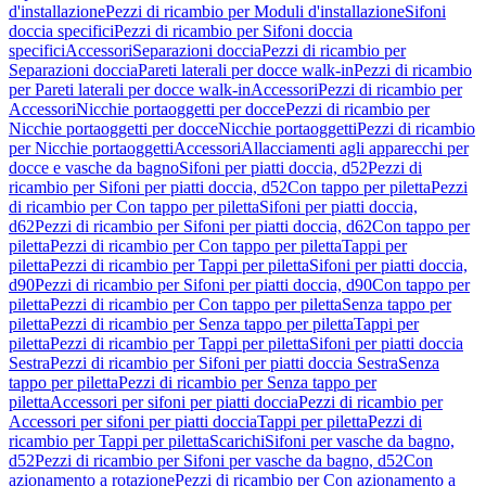
d'installazione
Pezzi di ricambio per Moduli d'installazione
Sifoni
doccia specifici
Pezzi di ricambio per Sifoni doccia
specifici
Accessori
Separazioni doccia
Pezzi di ricambio per
Separazioni doccia
Pareti laterali per docce walk-in
Pezzi di ricambio
per Pareti laterali per docce walk-in
Accessori
Pezzi di ricambio per
Accessori
Nicchie portaoggetti per docce
Pezzi di ricambio per
Nicchie portaoggetti per docce
Nicchie portaoggetti
Pezzi di ricambio
per Nicchie portaoggetti
Accessori
Allacciamenti agli apparecchi per
docce e vasche da bagno
Sifoni per piatti doccia, d52
Pezzi di
ricambio per Sifoni per piatti doccia, d52
Con tappo per piletta
Pezzi
di ricambio per Con tappo per piletta
Sifoni per piatti doccia,
d62
Pezzi di ricambio per Sifoni per piatti doccia, d62
Con tappo per
piletta
Pezzi di ricambio per Con tappo per piletta
Tappi per
piletta
Pezzi di ricambio per Tappi per piletta
Sifoni per piatti doccia,
d90
Pezzi di ricambio per Sifoni per piatti doccia, d90
Con tappo per
piletta
Pezzi di ricambio per Con tappo per piletta
Senza tappo per
piletta
Pezzi di ricambio per Senza tappo per piletta
Tappi per
piletta
Pezzi di ricambio per Tappi per piletta
Sifoni per piatti doccia
Sestra
Pezzi di ricambio per Sifoni per piatti doccia Sestra
Senza
tappo per piletta
Pezzi di ricambio per Senza tappo per
piletta
Accessori per sifoni per piatti doccia
Pezzi di ricambio per
Accessori per sifoni per piatti doccia
Tappi per piletta
Pezzi di
ricambio per Tappi per piletta
Scarichi
Sifoni per vasche da bagno,
d52
Pezzi di ricambio per Sifoni per vasche da bagno, d52
Con
azionamento a rotazione
Pezzi di ricambio per Con azionamento a