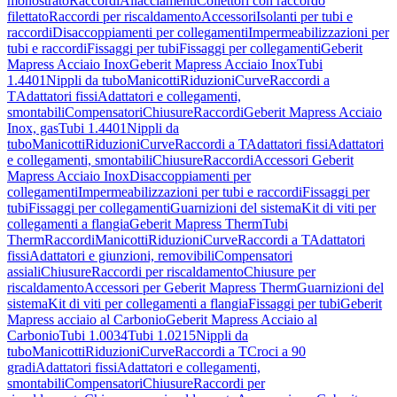
monostrato
Raccordi
Allacciamenti
Collettori con raccordo
filettato
Raccordi per riscaldamento
Accessori
Isolanti per tubi e
raccordi
Disaccoppiamenti per collegamenti
Impermeabilizzazioni per
tubi e raccordi
Fissaggi per tubi
Fissaggi per collegamenti
Geberit
Mapress Acciaio Inox
Geberit Mapress Acciaio Inox
Tubi
1.4401
Nippli da tubo
Manicotti
Riduzioni
Curve
Raccordi a
T
Adattatori fissi
Adattatori e collegamenti,
smontabili
Compensatori
Chiusure
Raccordi
Geberit Mapress Acciaio
Inox, gas
Tubi 1.4401
Nippli da
tubo
Manicotti
Riduzioni
Curve
Raccordi a T
Adattatori fissi
Adattatori
e collegamenti, smontabili
Chiusure
Raccordi
Accessori Geberit
Mapress Acciaio Inox
Disaccoppiamenti per
collegamenti
Impermeabilizzazioni per tubi e raccordi
Fissaggi per
tubi
Fissaggi per collegamenti
Guarnizioni del sistema
Kit di viti per
collegamenti a flangia
Geberit Mapress Therm
Tubi
Therm
Raccordi
Manicotti
Riduzioni
Curve
Raccordi a T
Adattatori
fissi
Adattatori e giunzioni, removibili
Compensatori
assiali
Chiusure
Raccordi per riscaldamento
Chiusure per
riscaldamento
Accessori per Geberit Mapress Therm
Guarnizioni del
sistema
Kit di viti per collegamenti a flangia
Fissaggi per tubi
Geberit
Mapress acciaio al Carbonio
Geberit Mapress Acciaio al
Carbonio
Tubi 1.0034
Tubi 1.0215
Nippli da
tubo
Manicotti
Riduzioni
Curve
Raccordi a T
Croci a 90
gradi
Adattatori fissi
Adattatori e collegamenti,
smontabili
Compensatori
Chiusure
Raccordi per