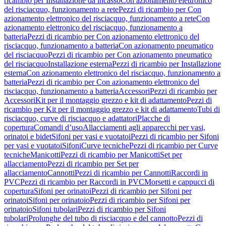
ricambio per Installazione da incasso
Con azionamento elettronico
del risciacquo, funzionamento a rete
Pezzi di ricambio per Con
azionamento elettronico del risciacquo, funzionamento a rete
Con
azionamento elettronico del risciacquo, funzionamento a
batteria
Pezzi di ricambio per Con azionamento elettronico del
risciacquo, funzionamento a batteria
Con azionamento pneumatico
del risciacquo
Pezzi di ricambio per Con azionamento pneumatico
del risciacquo
Installazione esterna
Pezzi di ricambio per Installazione
esterna
Con azionamento elettronico del risciacquo, funzionamento a
batteria
Pezzi di ricambio per Con azionamento elettronico del
risciacquo, funzionamento a batteria
Accessori
Pezzi di ricambio per
Accessori
Kit per il montaggio grezzo e kit di adattamento
Pezzi di
ricambio per Kit per il montaggio grezzo e kit di adattamento
Tubi di
risciacquo, curve di risciacquo e adattatori
Placche di
copertura
Comandi d’uso
Allacciamenti agli apparecchi per vasi,
orinatoi e bidet
Sifoni per vasi e vuotatoi
Pezzi di ricambio per Sifoni
per vasi e vuotatoi
Sifoni
Curve tecniche
Pezzi di ricambio per Curve
tecniche
Manicotti
Pezzi di ricambio per Manicotti
Set per
allacciamento
Pezzi di ricambio per Set per
allacciamento
Cannotti
Pezzi di ricambio per Cannotti
Raccordi in
PVC
Pezzi di ricambio per Raccordi in PVC
Morsetti e cappucci di
copertura
Sifoni per orinatoi
Pezzi di ricambio per Sifoni per
orinatoi
Sifoni per orinatoio
Pezzi di ricambio per Sifoni per
orinatoio
Sifoni tubolari
Pezzi di ricambio per Sifoni
tubolari
Prolunghe del tubo di risciacquo e del cannotto
Pezzi di