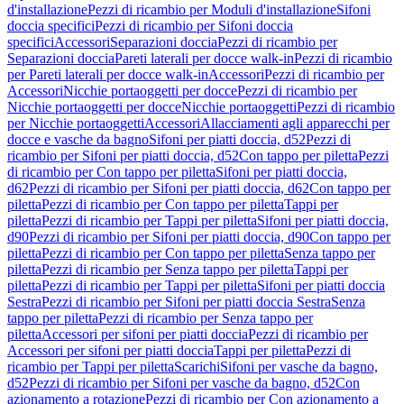
d'installazione
Pezzi di ricambio per Moduli d'installazione
Sifoni
doccia specifici
Pezzi di ricambio per Sifoni doccia
specifici
Accessori
Separazioni doccia
Pezzi di ricambio per
Separazioni doccia
Pareti laterali per docce walk-in
Pezzi di ricambio
per Pareti laterali per docce walk-in
Accessori
Pezzi di ricambio per
Accessori
Nicchie portaoggetti per docce
Pezzi di ricambio per
Nicchie portaoggetti per docce
Nicchie portaoggetti
Pezzi di ricambio
per Nicchie portaoggetti
Accessori
Allacciamenti agli apparecchi per
docce e vasche da bagno
Sifoni per piatti doccia, d52
Pezzi di
ricambio per Sifoni per piatti doccia, d52
Con tappo per piletta
Pezzi
di ricambio per Con tappo per piletta
Sifoni per piatti doccia,
d62
Pezzi di ricambio per Sifoni per piatti doccia, d62
Con tappo per
piletta
Pezzi di ricambio per Con tappo per piletta
Tappi per
piletta
Pezzi di ricambio per Tappi per piletta
Sifoni per piatti doccia,
d90
Pezzi di ricambio per Sifoni per piatti doccia, d90
Con tappo per
piletta
Pezzi di ricambio per Con tappo per piletta
Senza tappo per
piletta
Pezzi di ricambio per Senza tappo per piletta
Tappi per
piletta
Pezzi di ricambio per Tappi per piletta
Sifoni per piatti doccia
Sestra
Pezzi di ricambio per Sifoni per piatti doccia Sestra
Senza
tappo per piletta
Pezzi di ricambio per Senza tappo per
piletta
Accessori per sifoni per piatti doccia
Pezzi di ricambio per
Accessori per sifoni per piatti doccia
Tappi per piletta
Pezzi di
ricambio per Tappi per piletta
Scarichi
Sifoni per vasche da bagno,
d52
Pezzi di ricambio per Sifoni per vasche da bagno, d52
Con
azionamento a rotazione
Pezzi di ricambio per Con azionamento a