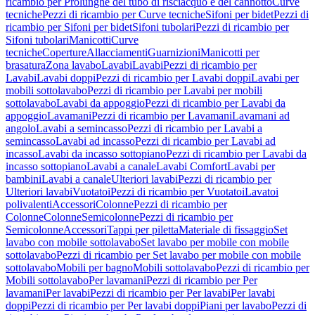
ricambio per Prolunghe del tubo di risciacquo e del cannotto
Curve
tecniche
Pezzi di ricambio per Curve tecniche
Sifoni per bidet
Pezzi di
ricambio per Sifoni per bidet
Sifoni tubolari
Pezzi di ricambio per
Sifoni tubolari
Manicotti
Curve
tecniche
Coperture
Allacciamenti
Guarnizioni
Manicotti per
brasatura
Zona lavabo
Lavabi
Lavabi
Pezzi di ricambio per
Lavabi
Lavabi doppi
Pezzi di ricambio per Lavabi doppi
Lavabi per
mobili sottolavabo
Pezzi di ricambio per Lavabi per mobili
sottolavabo
Lavabi da appoggio
Pezzi di ricambio per Lavabi da
appoggio
Lavamani
Pezzi di ricambio per Lavamani
Lavamani ad
angolo
Lavabi a semincasso
Pezzi di ricambio per Lavabi a
semincasso
Lavabi ad incasso
Pezzi di ricambio per Lavabi ad
incasso
Lavabi da incasso sottopiano
Pezzi di ricambio per Lavabi da
incasso sottopiano
Lavabi a canale
Lavabi Comfort
Lavabi per
bambini
Lavabi a canale
Ulteriori lavabi
Pezzi di ricambio per
Ulteriori lavabi
Vuotatoi
Pezzi di ricambio per Vuotatoi
Lavatoi
polivalenti
Accessori
Colonne
Pezzi di ricambio per
Colonne
Colonne
Semicolonne
Pezzi di ricambio per
Semicolonne
Accessori
Tappi per piletta
Materiale di fissaggio
Set
lavabo con mobile sottolavabo
Set lavabo per mobile con mobile
sottolavabo
Pezzi di ricambio per Set lavabo per mobile con mobile
sottolavabo
Mobili per bagno
Mobili sottolavabo
Pezzi di ricambio per
Mobili sottolavabo
Per lavamani
Pezzi di ricambio per Per
lavamani
Per lavabi
Pezzi di ricambio per Per lavabi
Per lavabi
doppi
Pezzi di ricambio per Per lavabi doppi
Piani per lavabo
Pezzi di