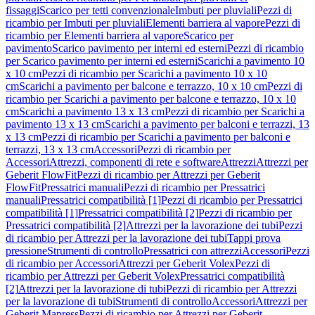
fissaggi
Scarico per tetti convenzionale
Imbuti per pluviali
Pezzi di
ricambio per Imbuti per pluviali
Elementi barriera al vapore
Pezzi di
ricambio per Elementi barriera al vapore
Scarico per
pavimento
Scarico pavimento per interni ed esterni
Pezzi di ricambio
per Scarico pavimento per interni ed esterni
Scarichi a pavimento 10
x 10 cm
Pezzi di ricambio per Scarichi a pavimento 10 x 10
cm
Scarichi a pavimento per balcone e terrazzo, 10 x 10 cm
Pezzi di
ricambio per Scarichi a pavimento per balcone e terrazzo, 10 x 10
cm
Scarichi a pavimento 13 x 13 cm
Pezzi di ricambio per Scarichi a
pavimento 13 x 13 cm
Scarichi a pavimento per balconi e terrazzi, 13
x 13 cm
Pezzi di ricambio per Scarichi a pavimento per balconi e
terrazzi, 13 x 13 cm
Accessori
Pezzi di ricambio per
Accessori
Attrezzi, componenti di rete e software
Attrezzi
Attrezzi per
Geberit FlowFit
Pezzi di ricambio per Attrezzi per Geberit
FlowFit
Pressatrici manuali
Pezzi di ricambio per Pressatrici
manuali
Pressatrici compatibilità [1]
Pezzi di ricambio per Pressatrici
compatibilità [1]
Pressatrici compatibilità [2]
Pezzi di ricambio per
Pressatrici compatibilità [2]
Attrezzi per la lavorazione dei tubi
Pezzi
di ricambio per Attrezzi per la lavorazione dei tubi
Tappi prova
pressione
Strumenti di controllo
Pressatrici con attrezzi
Accessori
Pezzi
di ricambio per Accessori
Attrezzi per Geberit Volex
Pezzi di
ricambio per Attrezzi per Geberit Volex
Pressatrici compatibilità
[2]
Attrezzi per la lavorazione di tubi
Pezzi di ricambio per Attrezzi
per la lavorazione di tubi
Strumenti di controllo
Accessori
Attrezzi per
Geberit Mapress
Pezzi di ricambio per Attrezzi per Geberit