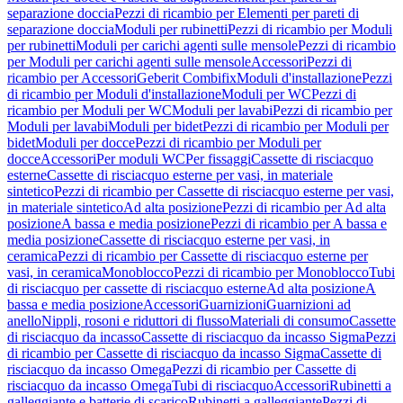
separazione doccia
Pezzi di ricambio per Elementi per pareti di
separazione doccia
Moduli per rubinetti
Pezzi di ricambio per Moduli
per rubinetti
Moduli per carichi agenti sulle mensole
Pezzi di ricambio
per Moduli per carichi agenti sulle mensole
Accessori
Pezzi di
ricambio per Accessori
Geberit Combifix
Moduli d'installazione
Pezzi
di ricambio per Moduli d'installazione
Moduli per WC
Pezzi di
ricambio per Moduli per WC
Moduli per lavabi
Pezzi di ricambio per
Moduli per lavabi
Moduli per bidet
Pezzi di ricambio per Moduli per
bidet
Moduli per docce
Pezzi di ricambio per Moduli per
docce
Accessori
Per moduli WC
Per fissaggi
Cassette di risciacquo
esterne
Cassette di risciacquo esterne per vasi, in materiale
sintetico
Pezzi di ricambio per Cassette di risciacquo esterne per vasi,
in materiale sintetico
Ad alta posizione
Pezzi di ricambio per Ad alta
posizione
A bassa e media posizione
Pezzi di ricambio per A bassa e
media posizione
Cassette di risciacquo esterne per vasi, in
ceramica
Pezzi di ricambio per Cassette di risciacquo esterne per
vasi, in ceramica
Monoblocco
Pezzi di ricambio per Monoblocco
Tubi
di risciacquo per cassette di risciacquo esterne
Ad alta posizione
A
bassa e media posizione
Accessori
Guarnizioni
Guarnizioni ad
anello
Nippli, rosoni e riduttori di flusso
Materiali di consumo
Cassette
di risciacquo da incasso
Cassette di risciacquo da incasso Sigma
Pezzi
di ricambio per Cassette di risciacquo da incasso Sigma
Cassette di
risciacquo da incasso Omega
Pezzi di ricambio per Cassette di
risciacquo da incasso Omega
Tubi di risciacquo
Accessori
Rubinetti a
galleggiante e batterie di scarico
Rubinetti a galleggiante
Pezzi di