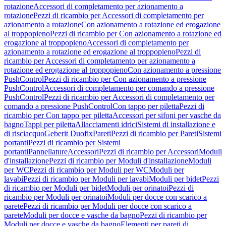
rotazione
Accessori di completamento per azionamento a
rotazione
Pezzi di ricambio per Accessori di completamento per
azionamento a rotazione
Con azionamento a rotazione ed erogazione
al troppopieno
Pezzi di ricambio per Con azionamento a rotazione ed
erogazione al troppopieno
Accessori di completamento per
azionamento a rotazione ed erogazione al troppopieno
Pezzi di
ricambio per Accessori di completamento per azionamento a
rotazione ed erogazione al troppopieno
Con azionamento a pressione
PushControl
Pezzi di ricambio per Con azionamento a pressione
PushControl
Accessori di completamento per comando a pressione
PushControl
Pezzi di ricambio per Accessori di completamento per
comando a pressione PushControl
Con tappo per piletta
Pezzi di
ricambio per Con tappo per piletta
Accessori per sifoni per vasche da
bagno
Tappi per piletta
Allacciamenti idrici
Sistemi di installazione e
di risciacquo
Geberit Duofix
Pareti
Pezzi di ricambio per Pareti
Sistemi
portanti
Pezzi di ricambio per Sistemi
portanti
Pannellature
Accessori
Pezzi di ricambio per Accessori
Moduli
d'installazione
Pezzi di ricambio per Moduli d'installazione
Moduli
per WC
Pezzi di ricambio per Moduli per WC
Moduli per
lavabi
Pezzi di ricambio per Moduli per lavabi
Moduli per bidet
Pezzi
di ricambio per Moduli per bidet
Moduli per orinatoi
Pezzi di
ricambio per Moduli per orinatoi
Moduli per docce con scarico a
parete
Pezzi di ricambio per Moduli per docce con scarico a
parete
Moduli per docce e vasche da bagno
Pezzi di ricambio per
Moduli per docce e vasche da bagno
Elementi per pareti di