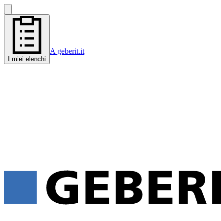
A geberit.it
I miei elenchi