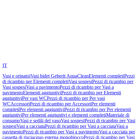
IT
Vasi e orinatoi
Vasi bidet Geberit AquaClean
Elementi completi
Pezzi
di ricambio per Elementi completi
Vasi sospesi
Pezzi di ricambio per
Vasi sospesi
Vasi a pavimento
Pezzi di ricambio per Vasi a
pavimento
Elementi aggiuntivi
Pezzi di ricambio per Elementi
aggiuntivi
Per vasi WC
Pezzi di ricambio per Per vasi
WC
Accessori
Pezzi di ricambio per Accessori
Per elementi
completi
Per elementi aggiuntivi
Pezzi di ricambio per Per elementi
aggiuntivi
Per elementi aggiuntivi e elementi completi
Materiale di
consumo
Vasi e sedili del vaso
Vasi sospesi
Pezzi di ricambio per Vasi
sospesi
Vasi a cacciata
Pezzi di ricambio per Vasi a cacciata
Vasi a
pavimento
Pezzi di ricambio per Vasi a pavimento
Vasi a cacciata per
cassetta di risciacquo esterna monoblocco
Pezzi di ricambio per Vasi