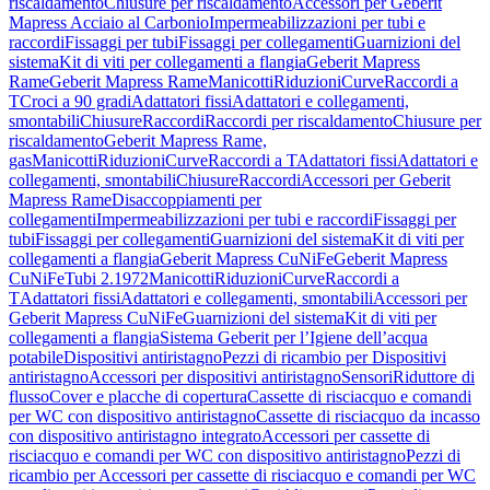
riscaldamento
Chiusure per riscaldamento
Accessori per Geberit
Mapress Acciaio al Carbonio
Impermeabilizzazioni per tubi e
raccordi
Fissaggi per tubi
Fissaggi per collegamenti
Guarnizioni del
sistema
Kit di viti per collegamenti a flangia
Geberit Mapress
Rame
Geberit Mapress Rame
Manicotti
Riduzioni
Curve
Raccordi a
T
Croci a 90 gradi
Adattatori fissi
Adattatori e collegamenti,
smontabili
Chiusure
Raccordi
Raccordi per riscaldamento
Chiusure per
riscaldamento
Geberit Mapress Rame,
gas
Manicotti
Riduzioni
Curve
Raccordi a T
Adattatori fissi
Adattatori e
collegamenti, smontabili
Chiusure
Raccordi
Accessori per Geberit
Mapress Rame
Disaccoppiamenti per
collegamenti
Impermeabilizzazioni per tubi e raccordi
Fissaggi per
tubi
Fissaggi per collegamenti
Guarnizioni del sistema
Kit di viti per
collegamenti a flangia
Geberit Mapress CuNiFe
Geberit Mapress
CuNiFe
Tubi 2.1972
Manicotti
Riduzioni
Curve
Raccordi a
T
Adattatori fissi
Adattatori e collegamenti, smontabili
Accessori per
Geberit Mapress CuNiFe
Guarnizioni del sistema
Kit di viti per
collegamenti a flangia
Sistema Geberit per l’Igiene dell’acqua
potabile
Dispositivi antiristagno
Pezzi di ricambio per Dispositivi
antiristagno
Accessori per dispositivi antiristagno
Sensori
Riduttore di
flusso
Cover e placche di copertura
Cassette di risciacquo e comandi
per WC con dispositivo antiristagno
Cassette di risciacquo da incasso
con dispositivo antiristagno integrato
Accessori per cassette di
risciacquo e comandi per WC con dispositivo antiristagno
Pezzi di
ricambio per Accessori per cassette di risciacquo e comandi per WC