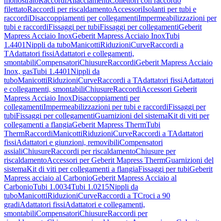
monostrato
Raccordi
Allacciamenti
Collettori con raccordo
filettato
Raccordi per riscaldamento
Accessori
Isolanti per tubi e
raccordi
Disaccoppiamenti per collegamenti
Impermeabilizzazioni per
tubi e raccordi
Fissaggi per tubi
Fissaggi per collegamenti
Geberit
Mapress Acciaio Inox
Geberit Mapress Acciaio Inox
Tubi
1.4401
Nippli da tubo
Manicotti
Riduzioni
Curve
Raccordi a
T
Adattatori fissi
Adattatori e collegamenti,
smontabili
Compensatori
Chiusure
Raccordi
Geberit Mapress Acciaio
Inox, gas
Tubi 1.4401
Nippli da
tubo
Manicotti
Riduzioni
Curve
Raccordi a T
Adattatori fissi
Adattatori
e collegamenti, smontabili
Chiusure
Raccordi
Accessori Geberit
Mapress Acciaio Inox
Disaccoppiamenti per
collegamenti
Impermeabilizzazioni per tubi e raccordi
Fissaggi per
tubi
Fissaggi per collegamenti
Guarnizioni del sistema
Kit di viti per
collegamenti a flangia
Geberit Mapress Therm
Tubi
Therm
Raccordi
Manicotti
Riduzioni
Curve
Raccordi a T
Adattatori
fissi
Adattatori e giunzioni, removibili
Compensatori
assiali
Chiusure
Raccordi per riscaldamento
Chiusure per
riscaldamento
Accessori per Geberit Mapress Therm
Guarnizioni del
sistema
Kit di viti per collegamenti a flangia
Fissaggi per tubi
Geberit
Mapress acciaio al Carbonio
Geberit Mapress Acciaio al
Carbonio
Tubi 1.0034
Tubi 1.0215
Nippli da
tubo
Manicotti
Riduzioni
Curve
Raccordi a T
Croci a 90
gradi
Adattatori fissi
Adattatori e collegamenti,
smontabili
Compensatori
Chiusure
Raccordi per