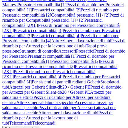
Mapress
Pressatrici compatibilità [1]
Pezzi di ricambio per Pressatrici
compatibilità [1]
Pressatrici compatibilità [2]
Pezzi di ricambio per
Pressatrici compatibilità [2]
Compatibilità pressatrici [1] / [2]
Pezzi di
ricambio per Compatibilità pressatrici [1] / [2]
Pressatrici
compatibilità [2XL]
Pezzi di ricambio per Pressatrici compatibilità
[2XL]
Pressatrici compatibilità [3]
Pezzi di ricambio per Pressatrici
compatibilità [3]
Pressatrici compatibilità [4]
Pezzi di ricambio per
Pressatrici compatibilità [4]
Attrezzi per la lavorazione di tubi
Pezzi di
ricambio per Attrezzi per la lavorazione di tubi
Tappi prova
pressione
Strumenti di controllo
Accessori
Pressatrici
Pezzi di ricambio
per Pressatrici
Pressatrici compatibilità [1]
Pezzi di ricambio per
Pressatrici compatibilità [1]
Pressatrici compatibilità [2]
Pezzi di
ricambio per Pressatrici compatibilità [2]
Pressatrici compatibilità
[2XL]
Pezzi di ricambio per Pressatrici compatibilità
[2XL]
Pressatrici compatibilità [4]
Pezzi di ricambio per Pressatrici
compatibilità [4]
Per sistemi di pannelli radianti Geberit
Srotolatori
tubi
Attrezzi per Geberit Silent-db20 / Geberit PE
Pezzi di ricambio
per Attrezzi per Geberit Silent-db20 / Geberit PE
Attrezzi per
saldatura elettrica
Pezzi di ricambio per Attrezzi per saldatura
elettrica
Attrezzi per saldatura a specchio
Accessori attrezzi per
saldatura a specchio
Pezzi di ricambio per Accessori attrezzi per
saldatura a specchio
Attrezzi per la lavorazione di tubi
Pezzi di
ricambio per Attrezzi per la lavorazione di
tubi
Telecomandi
Telecomandi