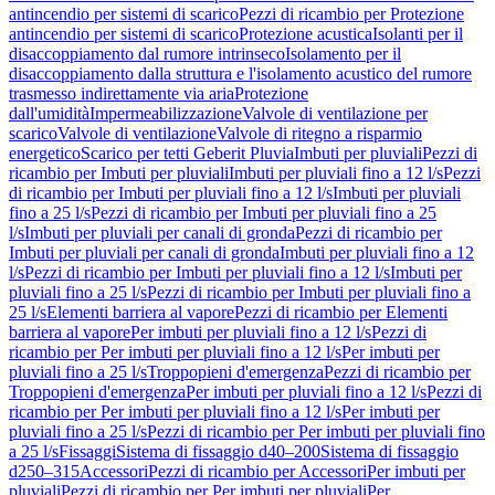
antincendio per sistemi di scarico
Pezzi di ricambio per Protezione
antincendio per sistemi di scarico
Protezione acustica
Isolanti per il
disaccoppiamento dal rumore intrinseco
Isolamento per il
disaccoppiamento dalla struttura e l'isolamento acustico del rumore
trasmesso indirettamente via aria
Protezione
dall'umidità
Impermeabilizzazione
Valvole di ventilazione per
scarico
Valvole di ventilazione
Valvole di ritegno a risparmio
energetico
Scarico per tetti Geberit Pluvia
Imbuti per pluviali
Pezzi di
ricambio per Imbuti per pluviali
Imbuti per pluviali fino a 12 l/s
Pezzi
di ricambio per Imbuti per pluviali fino a 12 l/s
Imbuti per pluviali
fino a 25 l/s
Pezzi di ricambio per Imbuti per pluviali fino a 25
l/s
Imbuti per pluviali per canali di gronda
Pezzi di ricambio per
Imbuti per pluviali per canali di gronda
Imbuti per pluviali fino a 12
l/s
Pezzi di ricambio per Imbuti per pluviali fino a 12 l/s
Imbuti per
pluviali fino a 25 l/s
Pezzi di ricambio per Imbuti per pluviali fino a
25 l/s
Elementi barriera al vapore
Pezzi di ricambio per Elementi
barriera al vapore
Per imbuti per pluviali fino a 12 l/s
Pezzi di
ricambio per Per imbuti per pluviali fino a 12 l/s
Per imbuti per
pluviali fino a 25 l/s
Troppopieni d'emergenza
Pezzi di ricambio per
Troppopieni d'emergenza
Per imbuti per pluviali fino a 12 l/s
Pezzi di
ricambio per Per imbuti per pluviali fino a 12 l/s
Per imbuti per
pluviali fino a 25 l/s
Pezzi di ricambio per Per imbuti per pluviali fino
a 25 l/s
Fissaggi
Sistema di fissaggio d40–200
Sistema di fissaggio
d250–315
Accessori
Pezzi di ricambio per Accessori
Per imbuti per
pluviali
Pezzi di ricambio per Per imbuti per pluviali
Per