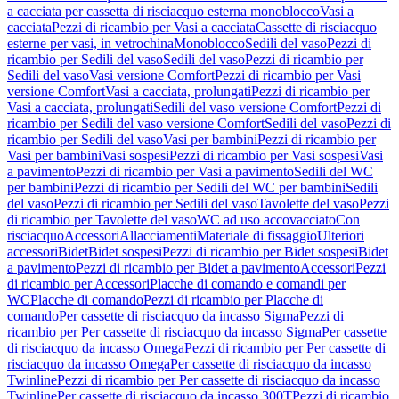
a cacciata per cassetta di risciacquo esterna monoblocco
Vasi a
cacciata
Pezzi di ricambio per Vasi a cacciata
Cassette di risciacquo
esterne per vasi, in vetrochina
Monoblocco
Sedili del vaso
Pezzi di
ricambio per Sedili del vaso
Sedili del vaso
Pezzi di ricambio per
Sedili del vaso
Vasi versione Comfort
Pezzi di ricambio per Vasi
versione Comfort
Vasi a cacciata, prolungati
Pezzi di ricambio per
Vasi a cacciata, prolungati
Sedili del vaso versione Comfort
Pezzi di
ricambio per Sedili del vaso versione Comfort
Sedili del vaso
Pezzi di
ricambio per Sedili del vaso
Vasi per bambini
Pezzi di ricambio per
Vasi per bambini
Vasi sospesi
Pezzi di ricambio per Vasi sospesi
Vasi
a pavimento
Pezzi di ricambio per Vasi a pavimento
Sedili del WC
per bambini
Pezzi di ricambio per Sedili del WC per bambini
Sedili
del vaso
Pezzi di ricambio per Sedili del vaso
Tavolette del vaso
Pezzi
di ricambio per Tavolette del vaso
WC ad uso accovacciato
Con
risciacquo
Accessori
Allacciamenti
Materiale di fissaggio
Ulteriori
accessori
Bidet
Bidet sospesi
Pezzi di ricambio per Bidet sospesi
Bidet
a pavimento
Pezzi di ricambio per Bidet a pavimento
Accessori
Pezzi
di ricambio per Accessori
Placche di comando e comandi per
WC
Placche di comando
Pezzi di ricambio per Placche di
comando
Per cassette di risciacquo da incasso Sigma
Pezzi di
ricambio per Per cassette di risciacquo da incasso Sigma
Per cassette
di risciacquo da incasso Omega
Pezzi di ricambio per Per cassette di
risciacquo da incasso Omega
Per cassette di risciacquo da incasso
Twinline
Pezzi di ricambio per Per cassette di risciacquo da incasso
Twinline
Per cassette di risciacquo da incasso 300T
Pezzi di ricambio