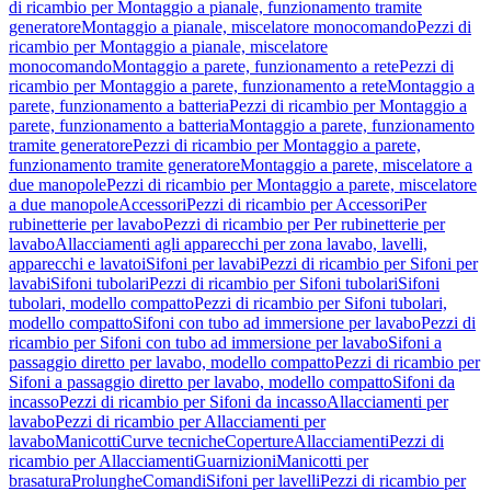
di ricambio per Montaggio a pianale, funzionamento tramite
generatore
Montaggio a pianale, miscelatore monocomando
Pezzi di
ricambio per Montaggio a pianale, miscelatore
monocomando
Montaggio a parete, funzionamento a rete
Pezzi di
ricambio per Montaggio a parete, funzionamento a rete
Montaggio a
parete, funzionamento a batteria
Pezzi di ricambio per Montaggio a
parete, funzionamento a batteria
Montaggio a parete, funzionamento
tramite generatore
Pezzi di ricambio per Montaggio a parete,
funzionamento tramite generatore
Montaggio a parete, miscelatore a
due manopole
Pezzi di ricambio per Montaggio a parete, miscelatore
a due manopole
Accessori
Pezzi di ricambio per Accessori
Per
rubinetterie per lavabo
Pezzi di ricambio per Per rubinetterie per
lavabo
Allacciamenti agli apparecchi per zona lavabo, lavelli,
apparecchi e lavatoi
Sifoni per lavabi
Pezzi di ricambio per Sifoni per
lavabi
Sifoni tubolari
Pezzi di ricambio per Sifoni tubolari
Sifoni
tubolari, modello compatto
Pezzi di ricambio per Sifoni tubolari,
modello compatto
Sifoni con tubo ad immersione per lavabo
Pezzi di
ricambio per Sifoni con tubo ad immersione per lavabo
Sifoni a
passaggio diretto per lavabo, modello compatto
Pezzi di ricambio per
Sifoni a passaggio diretto per lavabo, modello compatto
Sifoni da
incasso
Pezzi di ricambio per Sifoni da incasso
Allacciamenti per
lavabo
Pezzi di ricambio per Allacciamenti per
lavabo
Manicotti
Curve tecniche
Coperture
Allacciamenti
Pezzi di
ricambio per Allacciamenti
Guarnizioni
Manicotti per
brasatura
Prolunghe
Comandi
Sifoni per lavelli
Pezzi di ricambio per