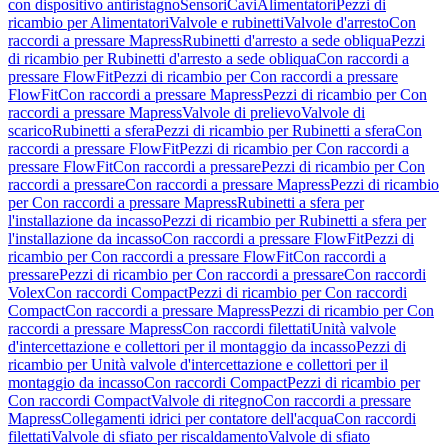
con dispositivo antiristagno
Sensori
Cavi
Alimentatori
Pezzi di
ricambio per Alimentatori
Valvole e rubinetti
Valvole d'arresto
Con
raccordi a pressare Mapress
Rubinetti d'arresto a sede obliqua
Pezzi
di ricambio per Rubinetti d'arresto a sede obliqua
Con raccordi a
pressare FlowFit
Pezzi di ricambio per Con raccordi a pressare
FlowFit
Con raccordi a pressare Mapress
Pezzi di ricambio per Con
raccordi a pressare Mapress
Valvole di prelievo
Valvole di
scarico
Rubinetti a sfera
Pezzi di ricambio per Rubinetti a sfera
Con
raccordi a pressare FlowFit
Pezzi di ricambio per Con raccordi a
pressare FlowFit
Con raccordi a pressare
Pezzi di ricambio per Con
raccordi a pressare
Con raccordi a pressare Mapress
Pezzi di ricambio
per Con raccordi a pressare Mapress
Rubinetti a sfera per
l'installazione da incasso
Pezzi di ricambio per Rubinetti a sfera per
l'installazione da incasso
Con raccordi a pressare FlowFit
Pezzi di
ricambio per Con raccordi a pressare FlowFit
Con raccordi a
pressare
Pezzi di ricambio per Con raccordi a pressare
Con raccordi
Volex
Con raccordi Compact
Pezzi di ricambio per Con raccordi
Compact
Con raccordi a pressare Mapress
Pezzi di ricambio per Con
raccordi a pressare Mapress
Con raccordi filettati
Unità valvole
d'intercettazione e collettori per il montaggio da incasso
Pezzi di
ricambio per Unità valvole d'intercettazione e collettori per il
montaggio da incasso
Con raccordi Compact
Pezzi di ricambio per
Con raccordi Compact
Valvole di ritegno
Con raccordi a pressare
Mapress
Collegamenti idrici per contatore dell'acqua
Con raccordi
filettati
Valvole di sfiato per riscaldamento
Valvole di sfiato