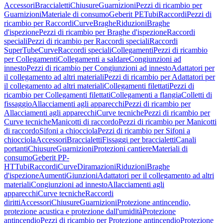
Accessori
Braccialetti
Chiusure
Guarnizioni
Pezzi di ricambio per
Guarnizioni
Materiale di consumo
Geberit PE
Tubi
Raccordi
Pezzi di
ricambio per Raccordi
Curve
Braghe
Riduzioni
Braghe
d'ispezione
Pezzi di ricambio per Braghe d'ispezione
Raccordi
speciali
Pezzi di ricambio per Raccordi speciali
Raccordi
SuperTube
Curve
Raccordi speciali
Collegamenti
Pezzi di ricambio
per Collegamenti
Collegamenti a saldare
Congiunzioni ad
innesto
Pezzi di ricambio per Congiunzioni ad innesto
Adattatori per
il collegamento ad altri materiali
Pezzi di ricambio per Adattatori per
il collegamento ad altri materiali
Collegamenti filettati
Pezzi di
ricambio per Collegamenti filettati
Collegamenti a flangia
Colletti di
fissaggio
Allacciamenti agli apparecchi
Pezzi di ricambio per
Allacciamenti agli apparecchi
Curve tecniche
Pezzi di ricambio per
Curve tecniche
Manicotti di raccordo
Pezzi di ricambio per Manicotti
di raccordo
Sifoni a chiocciola
Pezzi di ricambio per Sifoni a
chiocciola
Accessori
Braccialetti
Fissaggi per braccialetti
Canali
portanti
Chiusure
Guarnizioni
Protezioni cantiere
Materiali di
consumo
Geberit PP-
HT
Tubi
Raccordi
Curve
Diramazioni
Riduzioni
Braghe
d'ispezione
Aumenti
Giunzioni
Adattatori per il collegamento ad altri
materiali
Congiunzioni ad innesto
Allacciamenti agli
apparecchi
Curve tecniche
Raccordi
diritti
Accessori
Chiusure
Guarnizioni
Protezione antincendio,
protezione acustica e protezione dall'umidità
Protezione
antincendio
Pezzi di ricambio per Protezione antincendio
Protezione