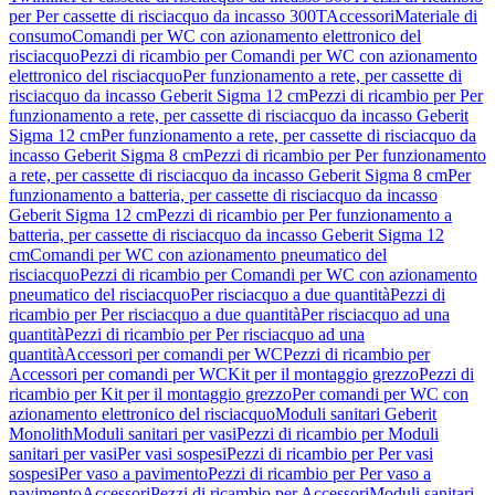
per Per cassette di risciacquo da incasso 300T
Accessori
Materiale di
consumo
Comandi per WC con azionamento elettronico del
risciacquo
Pezzi di ricambio per Comandi per WC con azionamento
elettronico del risciacquo
Per funzionamento a rete, per cassette di
risciacquo da incasso Geberit Sigma 12 cm
Pezzi di ricambio per Per
funzionamento a rete, per cassette di risciacquo da incasso Geberit
Sigma 12 cm
Per funzionamento a rete, per cassette di risciacquo da
incasso Geberit Sigma 8 cm
Pezzi di ricambio per Per funzionamento
a rete, per cassette di risciacquo da incasso Geberit Sigma 8 cm
Per
funzionamento a batteria, per cassette di risciacquo da incasso
Geberit Sigma 12 cm
Pezzi di ricambio per Per funzionamento a
batteria, per cassette di risciacquo da incasso Geberit Sigma 12
cm
Comandi per WC con azionamento pneumatico del
risciacquo
Pezzi di ricambio per Comandi per WC con azionamento
pneumatico del risciacquo
Per risciacquo a due quantità
Pezzi di
ricambio per Per risciacquo a due quantità
Per risciacquo ad una
quantità
Pezzi di ricambio per Per risciacquo ad una
quantità
Accessori per comandi per WC
Pezzi di ricambio per
Accessori per comandi per WC
Kit per il montaggio grezzo
Pezzi di
ricambio per Kit per il montaggio grezzo
Per comandi per WC con
azionamento elettronico del risciacquo
Moduli sanitari Geberit
Monolith
Moduli sanitari per vasi
Pezzi di ricambio per Moduli
sanitari per vasi
Per vasi sospesi
Pezzi di ricambio per Per vasi
sospesi
Per vaso a pavimento
Pezzi di ricambio per Per vaso a
pavimento
Accessori
Pezzi di ricambio per Accessori
Moduli sanitari