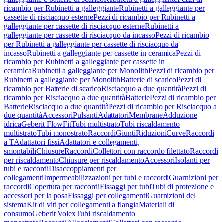
ricambio per Rubinetti a galleggiante
Rubinetti a galleggiante per
cassette di risciacquo esterne
Pezzi di ricambio per Rubinetti a
galleggiante per cassette di risciacquo esterne
Rubinetti a
galleggiante per cassette di risciacquo da incasso
Pezzi di ricambio
per Rubinetti a galleggiante per cassette di risciacquo da
incasso
Rubinetti a galleggiante per cassette in ceramica
Pezzi di
ricambio per Rubinetti a galleggiante per cassette in
ceramica
Rubinetti a galleggiante per Monolith
Pezzi di ricambio per
Rubinetti a galleggiante per Monolith
Batterie di scarico
Pezzi di
ricambio per Batterie di scarico
Risciacquo a due quantità
Pezzi di
ricambio per Risciacquo a due quantità
Batterie
Pezzi di ricambio per
Batterie
Risciacquo a due quantità
Pezzi di ricambio per Risciacquo a
due quantità
Accessori
Pulsanti
Adattatori
Membrane
Adduzione
idrica
Geberit FlowFit
Tubi multistrato
Tubi riscaldamento
multistrato
Tubi monostrato
Raccordi
Giunti
Riduzioni
Curve
Raccordi
a T
Adattatori fissi
Adattatori e collegamenti,
smontabili
Chiusure
Raccordi
Collettori con raccordo filettato
Raccordi
per riscaldamento
Chiusure per riscaldamento
Accessori
Isolanti per
tubi e raccordi
Disaccoppiamenti per
collegamenti
Impermeabilizzazioni per tubi e raccordi
Guarnizioni per
raccordi
Copertura per raccordi
Fissaggi per tubi
Tubi di protezione e
accessori per la posa
Fissaggi per collegamenti
Guarnizioni del
sistema
Kit di viti per collegamenti a flangia
Materiali di
consumo
Geberit Volex
Tubi riscaldamento