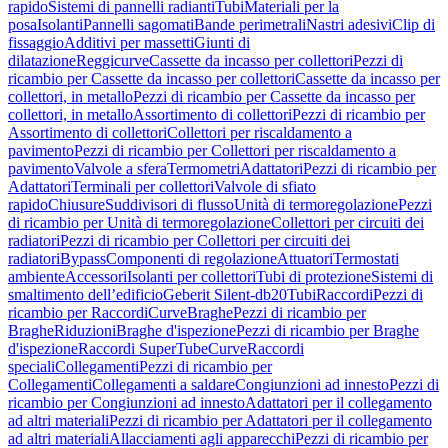
rapido
Sistemi di pannelli radianti
Tubi
Materiali per la
posa
Isolanti
Pannelli sagomati
Bande perimetrali
Nastri adesivi
Clip di
fissaggio
Additivi per massetti
Giunti di
dilatazione
Reggicurve
Cassette da incasso per collettori
Pezzi di
ricambio per Cassette da incasso per collettori
Cassette da incasso per
collettori, in metallo
Pezzi di ricambio per Cassette da incasso per
collettori, in metallo
Assortimento di collettori
Pezzi di ricambio per
Assortimento di collettori
Collettori per riscaldamento a
pavimento
Pezzi di ricambio per Collettori per riscaldamento a
pavimento
Valvole a sfera
Termometri
Adattatori
Pezzi di ricambio per
Adattatori
Terminali per collettori
Valvole di sfiato
rapido
Chiusure
Suddivisori di flusso
Unità di termoregolazione
Pezzi
di ricambio per Unità di termoregolazione
Collettori per circuiti dei
radiatori
Pezzi di ricambio per Collettori per circuiti dei
radiatori
Bypass
Componenti di regolazione
Attuatori
Termostati
ambiente
Accessori
Isolanti per collettori
Tubi di protezione
Sistemi di
smaltimento dell’edificio
Geberit Silent-db20
Tubi
Raccordi
Pezzi di
ricambio per Raccordi
Curve
Braghe
Pezzi di ricambio per
Braghe
Riduzioni
Braghe d'ispezione
Pezzi di ricambio per Braghe
d'ispezione
Raccordi SuperTube
Curve
Raccordi
speciali
Collegamenti
Pezzi di ricambio per
Collegamenti
Collegamenti a saldare
Congiunzioni ad innesto
Pezzi di
ricambio per Congiunzioni ad innesto
Adattatori per il collegamento
ad altri materiali
Pezzi di ricambio per Adattatori per il collegamento
ad altri materiali
Allacciamenti agli apparecchi
Pezzi di ricambio per