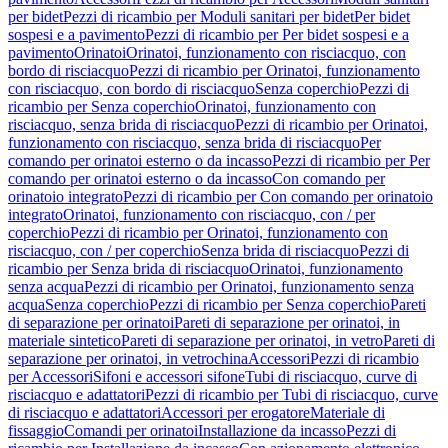
per bidet
Pezzi di ricambio per Moduli sanitari per bidet
Per bidet
sospesi e a pavimento
Pezzi di ricambio per Per bidet sospesi e a
pavimento
Orinatoi
Orinatoi, funzionamento con risciacquo, con
bordo di risciacquo
Pezzi di ricambio per Orinatoi, funzionamento
con risciacquo, con bordo di risciacquo
Senza coperchio
Pezzi di
ricambio per Senza coperchio
Orinatoi, funzionamento con
risciacquo, senza brida di risciacquo
Pezzi di ricambio per Orinatoi,
funzionamento con risciacquo, senza brida di risciacquo
Per
comando per orinatoi esterno o da incasso
Pezzi di ricambio per Per
comando per orinatoi esterno o da incasso
Con comando per
orinatoio integrato
Pezzi di ricambio per Con comando per orinatoio
integrato
Orinatoi, funzionamento con risciacquo, con / per
coperchio
Pezzi di ricambio per Orinatoi, funzionamento con
risciacquo, con / per coperchio
Senza brida di risciacquo
Pezzi di
ricambio per Senza brida di risciacquo
Orinatoi, funzionamento
senza acqua
Pezzi di ricambio per Orinatoi, funzionamento senza
acqua
Senza coperchio
Pezzi di ricambio per Senza coperchio
Pareti
di separazione per orinatoi
Pareti di separazione per orinatoi, in
materiale sintetico
Pareti di separazione per orinatoi, in vetro
Pareti di
separazione per orinatoi, in vetrochina
Accessori
Pezzi di ricambio
per Accessori
Sifoni e accessori sifone
Tubi di risciacquo, curve di
risciacquo e adattatori
Pezzi di ricambio per Tubi di risciacquo, curve
di risciacquo e adattatori
Accessori per erogatore
Materiale di
fissaggio
Comandi per orinatoi
Installazione da incasso
Pezzi di