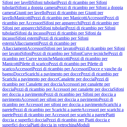
Sifoni per lavelli
Sifoni tubolari
Pezzi di ricambio per Sifoni
tubolari
Sifoni a doppia camera
Pezzi di ricambio per Sifoni a doppia
camera
Giunti per lavello
Pezzi di ricambio per Giunti per
lavello
Manicotti
Pezzi di ricambio per Manicotti
Accessori
Pezzi di
ricambio per Accessori
Sifoni per apparecchi
Pezzi di ricambio per
Sifoni per apparecchi
Sifoni tubolari
Pezzi di ricambio per Sifoni
tubolari
Sifoni da incasso
Pezzi di ricambio per Sifoni da
incasso
Sifoni esterni
Pezzi di ricambio per Sifoni
esterni
Allacciamenti
Pezzi di ricambio per
Allacciamenti
Accessori
Sifoni per lavatoi
Pezzi di ricambio per Sifoni
per lavatoi
Sifoni
Pezzi di ricambio per Sifoni
Curve tecniche
Pezzi di
ricambio per Curve tecniche
Manicotti
Pezzi di ricambio per
Manicotti
Pilette di scarico
Pezzi di ricambio per Pilette di
scarico
Accessori
Pezzi di ricambio per Accessori
Docce e vasche da
bagno
Docce
Scarichi a pavimento per docce
Pezzi di ricambio per
Scarichi a pavimento per docce
Canalette per doccia
Pezzi di
ricambio per Canalette per doccia
Accessori per canalette per
doccia
Pezzi di ricambio per Accessori per canalette per doccia
Sifoni
per doccia a pavimento
Pezzi di ricambio per Sifoni per doccia a
pavimento
Accessori per sifoni per doccia a pavimento
Pezzi di
ricambio per Accessori per sifoni per doccia a pavimento
Scarichi a
parete
Pezzi di ricambio per Scarichi a parete
Accessori per scarichi a
parete
Pezzi di ricambio per Accessori per scarichi a parete
Piatti
doccia e superfici doccia
Pezzi di ricambio per Piatti doccia e
superfici doccia
Piatti doccia in vetrochina
Moduli