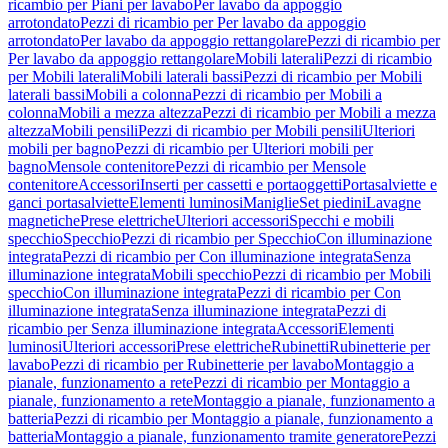
ricambio per Piani per lavabo
Per lavabo da appoggio
arrotondato
Pezzi di ricambio per Per lavabo da appoggio
arrotondato
Per lavabo da appoggio rettangolare
Pezzi di ricambio per
Per lavabo da appoggio rettangolare
Mobili laterali
Pezzi di ricambio
per Mobili laterali
Mobili laterali bassi
Pezzi di ricambio per Mobili
laterali bassi
Mobili a colonna
Pezzi di ricambio per Mobili a
colonna
Mobili a mezza altezza
Pezzi di ricambio per Mobili a mezza
altezza
Mobili pensili
Pezzi di ricambio per Mobili pensili
Ulteriori
mobili per bagno
Pezzi di ricambio per Ulteriori mobili per
bagno
Mensole contenitore
Pezzi di ricambio per Mensole
contenitore
Accessori
Inserti per cassetti e portaoggetti
Portasalviette e
ganci portasalviette
Elementi luminosi
Maniglie
Set piedini
Lavagne
magnetiche
Prese elettriche
Ulteriori accessori
Specchi e mobili
specchio
Specchio
Pezzi di ricambio per Specchio
Con illuminazione
integrata
Pezzi di ricambio per Con illuminazione integrata
Senza
illuminazione integrata
Mobili specchio
Pezzi di ricambio per Mobili
specchio
Con illuminazione integrata
Pezzi di ricambio per Con
illuminazione integrata
Senza illuminazione integrata
Pezzi di
ricambio per Senza illuminazione integrata
Accessori
Elementi
luminosi
Ulteriori accessori
Prese elettriche
Rubinetti
Rubinetterie per
lavabo
Pezzi di ricambio per Rubinetterie per lavabo
Montaggio a
pianale, funzionamento a rete
Pezzi di ricambio per Montaggio a
pianale, funzionamento a rete
Montaggio a pianale, funzionamento a
batteria
Pezzi di ricambio per Montaggio a pianale, funzionamento a
batteria
Montaggio a pianale, funzionamento tramite generatore
Pezzi