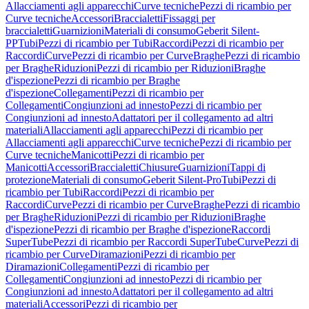
Allacciamenti agli apparecchi
Curve tecniche
Pezzi di ricambio per
Curve tecniche
Accessori
Braccialetti
Fissaggi per
braccialetti
Guarnizioni
Materiali di consumo
Geberit Silent-
PP
Tubi
Pezzi di ricambio per Tubi
Raccordi
Pezzi di ricambio per
Raccordi
Curve
Pezzi di ricambio per Curve
Braghe
Pezzi di ricambio
per Braghe
Riduzioni
Pezzi di ricambio per Riduzioni
Braghe
d'ispezione
Pezzi di ricambio per Braghe
d'ispezione
Collegamenti
Pezzi di ricambio per
Collegamenti
Congiunzioni ad innesto
Pezzi di ricambio per
Congiunzioni ad innesto
Adattatori per il collegamento ad altri
materiali
Allacciamenti agli apparecchi
Pezzi di ricambio per
Allacciamenti agli apparecchi
Curve tecniche
Pezzi di ricambio per
Curve tecniche
Manicotti
Pezzi di ricambio per
Manicotti
Accessori
Braccialetti
Chiusure
Guarnizioni
Tappi di
protezione
Materiali di consumo
Geberit Silent-Pro
Tubi
Pezzi di
ricambio per Tubi
Raccordi
Pezzi di ricambio per
Raccordi
Curve
Pezzi di ricambio per Curve
Braghe
Pezzi di ricambio
per Braghe
Riduzioni
Pezzi di ricambio per Riduzioni
Braghe
d'ispezione
Pezzi di ricambio per Braghe d'ispezione
Raccordi
SuperTube
Pezzi di ricambio per Raccordi SuperTube
Curve
Pezzi di
ricambio per Curve
Diramazioni
Pezzi di ricambio per
Diramazioni
Collegamenti
Pezzi di ricambio per
Collegamenti
Congiunzioni ad innesto
Pezzi di ricambio per
Congiunzioni ad innesto
Adattatori per il collegamento ad altri
materiali
Accessori
Pezzi di ricambio per