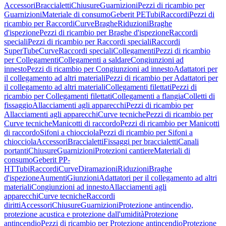
Accessori
Braccialetti
Chiusure
Guarnizioni
Pezzi di ricambio per
Guarnizioni
Materiale di consumo
Geberit PE
Tubi
Raccordi
Pezzi di
ricambio per Raccordi
Curve
Braghe
Riduzioni
Braghe
d'ispezione
Pezzi di ricambio per Braghe d'ispezione
Raccordi
speciali
Pezzi di ricambio per Raccordi speciali
Raccordi
SuperTube
Curve
Raccordi speciali
Collegamenti
Pezzi di ricambio
per Collegamenti
Collegamenti a saldare
Congiunzioni ad
innesto
Pezzi di ricambio per Congiunzioni ad innesto
Adattatori per
il collegamento ad altri materiali
Pezzi di ricambio per Adattatori per
il collegamento ad altri materiali
Collegamenti filettati
Pezzi di
ricambio per Collegamenti filettati
Collegamenti a flangia
Colletti di
fissaggio
Allacciamenti agli apparecchi
Pezzi di ricambio per
Allacciamenti agli apparecchi
Curve tecniche
Pezzi di ricambio per
Curve tecniche
Manicotti di raccordo
Pezzi di ricambio per Manicotti
di raccordo
Sifoni a chiocciola
Pezzi di ricambio per Sifoni a
chiocciola
Accessori
Braccialetti
Fissaggi per braccialetti
Canali
portanti
Chiusure
Guarnizioni
Protezioni cantiere
Materiali di
consumo
Geberit PP-
HT
Tubi
Raccordi
Curve
Diramazioni
Riduzioni
Braghe
d'ispezione
Aumenti
Giunzioni
Adattatori per il collegamento ad altri
materiali
Congiunzioni ad innesto
Allacciamenti agli
apparecchi
Curve tecniche
Raccordi
diritti
Accessori
Chiusure
Guarnizioni
Protezione antincendio,
protezione acustica e protezione dall'umidità
Protezione
antincendio
Pezzi di ricambio per Protezione antincendio
Protezione