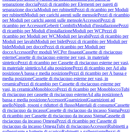
separazione doccia
Pezzi di ricambio per Elementi per pareti di
separazione doccia
Moduli per rubinetti
Pezzi di ricambio per Moduli
per rubinetti
Moduli per carichi agenti sulle mensole
Pezzi di ricambio
per Moduli per carichi agenti sulle mensole
Accessori
Pezzi di
ricambio per Accessori
Geberit Combifix
Moduli d'installazione
Pezzi
di ricambio per Moduli d'installazione
Moduli per WC
Pezzi di
ricambio per Moduli per WC
Moduli per lavabi
Pezzi di ricambio per
Moduli per lavabi
Moduli per bidet
Pezzi di ricambio per Moduli per
bidet
Moduli per docce
Pezzi di ricambio per Moduli per
docce
Accessori
Per moduli WC
Per fissaggi
Cassette di risciacquo
esterne
Cassette di risciacquo esterne per vasi, in materiale
sintetico
Pezzi di ricambio per Cassette di risciacquo esterne per vasi,
in materiale sintetico
Ad alta posizione
Pezzi di ricambio per Ad alta
posizione
A bassa e media posizione
Pezzi di ricambio per A bassa e
media posizione
Cassette di risciacquo esterne per vasi, in
ceramica
Pezzi di ricambio per Cassette di risciacquo esterne per
vasi, in ceramica
Monoblocco
Pezzi di ricambio per Monoblocco
Tubi
di risciacquo per cassette di risciacquo esterne
Ad alta posizione
A
bassa e media posizione
Accessori
Guarnizioni
Guarnizioni ad
anello
Nippli, rosoni e riduttori di flusso
Materiali di consumo
Cassette
di risciacquo da incasso
Cassette di risciacquo da incasso Sigma
Pezzi
di ricambio per Cassette di risciacquo da incasso Sigma
Cassette di
risciacquo da incasso Omega
Pezzi di ricambio per Cassette di
risciacquo da incasso Omega
Tubi di risciacquo
Accessori
Rubinetti a
galleggiante e batterie di scarico
Rubinetti a galleggiante
Pezzi di