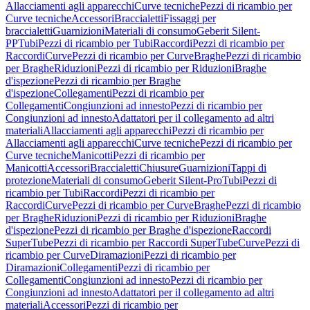
Allacciamenti agli apparecchi
Curve tecniche
Pezzi di ricambio per
Curve tecniche
Accessori
Braccialetti
Fissaggi per
braccialetti
Guarnizioni
Materiali di consumo
Geberit Silent-
PP
Tubi
Pezzi di ricambio per Tubi
Raccordi
Pezzi di ricambio per
Raccordi
Curve
Pezzi di ricambio per Curve
Braghe
Pezzi di ricambio
per Braghe
Riduzioni
Pezzi di ricambio per Riduzioni
Braghe
d'ispezione
Pezzi di ricambio per Braghe
d'ispezione
Collegamenti
Pezzi di ricambio per
Collegamenti
Congiunzioni ad innesto
Pezzi di ricambio per
Congiunzioni ad innesto
Adattatori per il collegamento ad altri
materiali
Allacciamenti agli apparecchi
Pezzi di ricambio per
Allacciamenti agli apparecchi
Curve tecniche
Pezzi di ricambio per
Curve tecniche
Manicotti
Pezzi di ricambio per
Manicotti
Accessori
Braccialetti
Chiusure
Guarnizioni
Tappi di
protezione
Materiali di consumo
Geberit Silent-Pro
Tubi
Pezzi di
ricambio per Tubi
Raccordi
Pezzi di ricambio per
Raccordi
Curve
Pezzi di ricambio per Curve
Braghe
Pezzi di ricambio
per Braghe
Riduzioni
Pezzi di ricambio per Riduzioni
Braghe
d'ispezione
Pezzi di ricambio per Braghe d'ispezione
Raccordi
SuperTube
Pezzi di ricambio per Raccordi SuperTube
Curve
Pezzi di
ricambio per Curve
Diramazioni
Pezzi di ricambio per
Diramazioni
Collegamenti
Pezzi di ricambio per
Collegamenti
Congiunzioni ad innesto
Pezzi di ricambio per
Congiunzioni ad innesto
Adattatori per il collegamento ad altri
materiali
Accessori
Pezzi di ricambio per