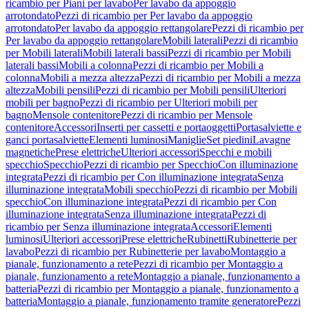
ricambio per Piani per lavabo
Per lavabo da appoggio
arrotondato
Pezzi di ricambio per Per lavabo da appoggio
arrotondato
Per lavabo da appoggio rettangolare
Pezzi di ricambio per
Per lavabo da appoggio rettangolare
Mobili laterali
Pezzi di ricambio
per Mobili laterali
Mobili laterali bassi
Pezzi di ricambio per Mobili
laterali bassi
Mobili a colonna
Pezzi di ricambio per Mobili a
colonna
Mobili a mezza altezza
Pezzi di ricambio per Mobili a mezza
altezza
Mobili pensili
Pezzi di ricambio per Mobili pensili
Ulteriori
mobili per bagno
Pezzi di ricambio per Ulteriori mobili per
bagno
Mensole contenitore
Pezzi di ricambio per Mensole
contenitore
Accessori
Inserti per cassetti e portaoggetti
Portasalviette e
ganci portasalviette
Elementi luminosi
Maniglie
Set piedini
Lavagne
magnetiche
Prese elettriche
Ulteriori accessori
Specchi e mobili
specchio
Specchio
Pezzi di ricambio per Specchio
Con illuminazione
integrata
Pezzi di ricambio per Con illuminazione integrata
Senza
illuminazione integrata
Mobili specchio
Pezzi di ricambio per Mobili
specchio
Con illuminazione integrata
Pezzi di ricambio per Con
illuminazione integrata
Senza illuminazione integrata
Pezzi di
ricambio per Senza illuminazione integrata
Accessori
Elementi
luminosi
Ulteriori accessori
Prese elettriche
Rubinetti
Rubinetterie per
lavabo
Pezzi di ricambio per Rubinetterie per lavabo
Montaggio a
pianale, funzionamento a rete
Pezzi di ricambio per Montaggio a
pianale, funzionamento a rete
Montaggio a pianale, funzionamento a
batteria
Pezzi di ricambio per Montaggio a pianale, funzionamento a
batteria
Montaggio a pianale, funzionamento tramite generatore
Pezzi