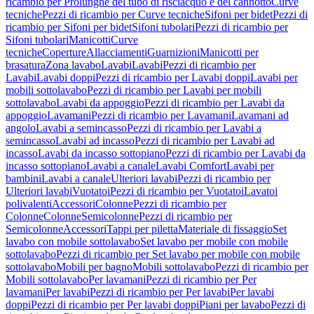
ricambio per Prolunghe del tubo di risciacquo e del cannotto
Curve
tecniche
Pezzi di ricambio per Curve tecniche
Sifoni per bidet
Pezzi di
ricambio per Sifoni per bidet
Sifoni tubolari
Pezzi di ricambio per
Sifoni tubolari
Manicotti
Curve
tecniche
Coperture
Allacciamenti
Guarnizioni
Manicotti per
brasatura
Zona lavabo
Lavabi
Lavabi
Pezzi di ricambio per
Lavabi
Lavabi doppi
Pezzi di ricambio per Lavabi doppi
Lavabi per
mobili sottolavabo
Pezzi di ricambio per Lavabi per mobili
sottolavabo
Lavabi da appoggio
Pezzi di ricambio per Lavabi da
appoggio
Lavamani
Pezzi di ricambio per Lavamani
Lavamani ad
angolo
Lavabi a semincasso
Pezzi di ricambio per Lavabi a
semincasso
Lavabi ad incasso
Pezzi di ricambio per Lavabi ad
incasso
Lavabi da incasso sottopiano
Pezzi di ricambio per Lavabi da
incasso sottopiano
Lavabi a canale
Lavabi Comfort
Lavabi per
bambini
Lavabi a canale
Ulteriori lavabi
Pezzi di ricambio per
Ulteriori lavabi
Vuotatoi
Pezzi di ricambio per Vuotatoi
Lavatoi
polivalenti
Accessori
Colonne
Pezzi di ricambio per
Colonne
Colonne
Semicolonne
Pezzi di ricambio per
Semicolonne
Accessori
Tappi per piletta
Materiale di fissaggio
Set
lavabo con mobile sottolavabo
Set lavabo per mobile con mobile
sottolavabo
Pezzi di ricambio per Set lavabo per mobile con mobile
sottolavabo
Mobili per bagno
Mobili sottolavabo
Pezzi di ricambio per
Mobili sottolavabo
Per lavamani
Pezzi di ricambio per Per
lavamani
Per lavabi
Pezzi di ricambio per Per lavabi
Per lavabi
doppi
Pezzi di ricambio per Per lavabi doppi
Piani per lavabo
Pezzi di