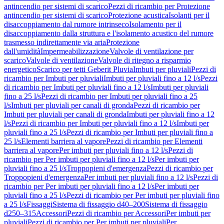
antincendio per sistemi di scarico
Pezzi di ricambio per Protezione
antincendio per sistemi di scarico
Protezione acustica
Isolanti per il
disaccoppiamento dal rumore intrinseco
Isolamento per il
disaccoppiamento dalla struttura e l'isolamento acustico del rumore
trasmesso indirettamente via aria
Protezione
dall'umidità
Impermeabilizzazione
Valvole di ventilazione per
scarico
Valvole di ventilazione
Valvole di ritegno a risparmio
energetico
Scarico per tetti Geberit Pluvia
Imbuti per pluviali
Pezzi di
ricambio per Imbuti per pluviali
Imbuti per pluviali fino a 12 l/s
Pezzi
di ricambio per Imbuti per pluviali fino a 12 l/s
Imbuti per pluviali
fino a 25 l/s
Pezzi di ricambio per Imbuti per pluviali fino a 25
l/s
Imbuti per pluviali per canali di gronda
Pezzi di ricambio per
Imbuti per pluviali per canali di gronda
Imbuti per pluviali fino a 12
l/s
Pezzi di ricambio per Imbuti per pluviali fino a 12 l/s
Imbuti per
pluviali fino a 25 l/s
Pezzi di ricambio per Imbuti per pluviali fino a
25 l/s
Elementi barriera al vapore
Pezzi di ricambio per Elementi
barriera al vapore
Per imbuti per pluviali fino a 12 l/s
Pezzi di
ricambio per Per imbuti per pluviali fino a 12 l/s
Per imbuti per
pluviali fino a 25 l/s
Troppopieni d'emergenza
Pezzi di ricambio per
Troppopieni d'emergenza
Per imbuti per pluviali fino a 12 l/s
Pezzi di
ricambio per Per imbuti per pluviali fino a 12 l/s
Per imbuti per
pluviali fino a 25 l/s
Pezzi di ricambio per Per imbuti per pluviali fino
a 25 l/s
Fissaggi
Sistema di fissaggio d40–200
Sistema di fissaggio
d250–315
Accessori
Pezzi di ricambio per Accessori
Per imbuti per
pluviali
Pezzi di ricambio per Per imbuti per pluviali
Per