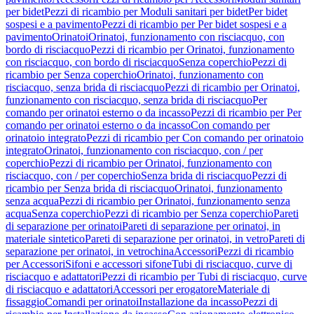
per bidet
Pezzi di ricambio per Moduli sanitari per bidet
Per bidet
sospesi e a pavimento
Pezzi di ricambio per Per bidet sospesi e a
pavimento
Orinatoi
Orinatoi, funzionamento con risciacquo, con
bordo di risciacquo
Pezzi di ricambio per Orinatoi, funzionamento
con risciacquo, con bordo di risciacquo
Senza coperchio
Pezzi di
ricambio per Senza coperchio
Orinatoi, funzionamento con
risciacquo, senza brida di risciacquo
Pezzi di ricambio per Orinatoi,
funzionamento con risciacquo, senza brida di risciacquo
Per
comando per orinatoi esterno o da incasso
Pezzi di ricambio per Per
comando per orinatoi esterno o da incasso
Con comando per
orinatoio integrato
Pezzi di ricambio per Con comando per orinatoio
integrato
Orinatoi, funzionamento con risciacquo, con / per
coperchio
Pezzi di ricambio per Orinatoi, funzionamento con
risciacquo, con / per coperchio
Senza brida di risciacquo
Pezzi di
ricambio per Senza brida di risciacquo
Orinatoi, funzionamento
senza acqua
Pezzi di ricambio per Orinatoi, funzionamento senza
acqua
Senza coperchio
Pezzi di ricambio per Senza coperchio
Pareti
di separazione per orinatoi
Pareti di separazione per orinatoi, in
materiale sintetico
Pareti di separazione per orinatoi, in vetro
Pareti di
separazione per orinatoi, in vetrochina
Accessori
Pezzi di ricambio
per Accessori
Sifoni e accessori sifone
Tubi di risciacquo, curve di
risciacquo e adattatori
Pezzi di ricambio per Tubi di risciacquo, curve
di risciacquo e adattatori
Accessori per erogatore
Materiale di
fissaggio
Comandi per orinatoi
Installazione da incasso
Pezzi di