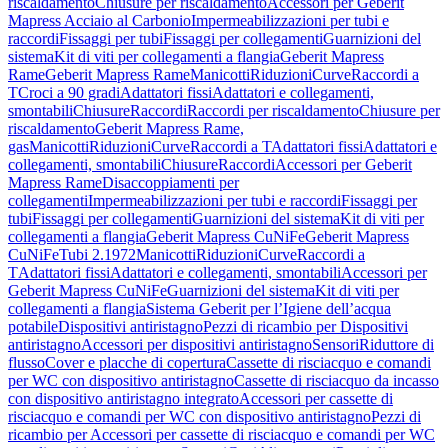
riscaldamento
Chiusure per riscaldamento
Accessori per Geberit
Mapress Acciaio al Carbonio
Impermeabilizzazioni per tubi e
raccordi
Fissaggi per tubi
Fissaggi per collegamenti
Guarnizioni del
sistema
Kit di viti per collegamenti a flangia
Geberit Mapress
Rame
Geberit Mapress Rame
Manicotti
Riduzioni
Curve
Raccordi a
T
Croci a 90 gradi
Adattatori fissi
Adattatori e collegamenti,
smontabili
Chiusure
Raccordi
Raccordi per riscaldamento
Chiusure per
riscaldamento
Geberit Mapress Rame,
gas
Manicotti
Riduzioni
Curve
Raccordi a T
Adattatori fissi
Adattatori e
collegamenti, smontabili
Chiusure
Raccordi
Accessori per Geberit
Mapress Rame
Disaccoppiamenti per
collegamenti
Impermeabilizzazioni per tubi e raccordi
Fissaggi per
tubi
Fissaggi per collegamenti
Guarnizioni del sistema
Kit di viti per
collegamenti a flangia
Geberit Mapress CuNiFe
Geberit Mapress
CuNiFe
Tubi 2.1972
Manicotti
Riduzioni
Curve
Raccordi a
T
Adattatori fissi
Adattatori e collegamenti, smontabili
Accessori per
Geberit Mapress CuNiFe
Guarnizioni del sistema
Kit di viti per
collegamenti a flangia
Sistema Geberit per l’Igiene dell’acqua
potabile
Dispositivi antiristagno
Pezzi di ricambio per Dispositivi
antiristagno
Accessori per dispositivi antiristagno
Sensori
Riduttore di
flusso
Cover e placche di copertura
Cassette di risciacquo e comandi
per WC con dispositivo antiristagno
Cassette di risciacquo da incasso
con dispositivo antiristagno integrato
Accessori per cassette di
risciacquo e comandi per WC con dispositivo antiristagno
Pezzi di
ricambio per Accessori per cassette di risciacquo e comandi per WC