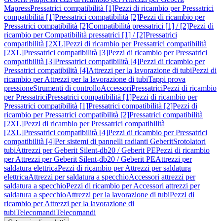
Mapress
Pressatrici compatibilità [1]
Pezzi di ricambio per Pressatrici
compatibilità [1]
Pressatrici compatibilità [2]
Pezzi di ricambio per
Pressatrici compatibilità [2]
Compatibilità pressatrici [1] / [2]
Pezzi di
ricambio per Compatibilità pressatrici [1] / [2]
Pressatrici
compatibilità [2XL]
Pezzi di ricambio per Pressatrici compatibilità
[2XL]
Pressatrici compatibilità [3]
Pezzi di ricambio per Pressatrici
compatibilità [3]
Pressatrici compatibilità [4]
Pezzi di ricambio per
Pressatrici compatibilità [4]
Attrezzi per la lavorazione di tubi
Pezzi di
ricambio per Attrezzi per la lavorazione di tubi
Tappi prova
pressione
Strumenti di controllo
Accessori
Pressatrici
Pezzi di ricambio
per Pressatrici
Pressatrici compatibilità [1]
Pezzi di ricambio per
Pressatrici compatibilità [1]
Pressatrici compatibilità [2]
Pezzi di
ricambio per Pressatrici compatibilità [2]
Pressatrici compatibilità
[2XL]
Pezzi di ricambio per Pressatrici compatibilità
[2XL]
Pressatrici compatibilità [4]
Pezzi di ricambio per Pressatrici
compatibilità [4]
Per sistemi di pannelli radianti Geberit
Srotolatori
tubi
Attrezzi per Geberit Silent-db20 / Geberit PE
Pezzi di ricambio
per Attrezzi per Geberit Silent-db20 / Geberit PE
Attrezzi per
saldatura elettrica
Pezzi di ricambio per Attrezzi per saldatura
elettrica
Attrezzi per saldatura a specchio
Accessori attrezzi per
saldatura a specchio
Pezzi di ricambio per Accessori attrezzi per
saldatura a specchio
Attrezzi per la lavorazione di tubi
Pezzi di
ricambio per Attrezzi per la lavorazione di
tubi
Telecomandi
Telecomandi