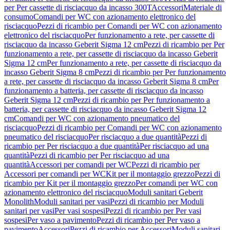
per Per cassette di risciacquo da incasso 300T
Accessori
Materiale di
consumo
Comandi per WC con azionamento elettronico del
risciacquo
Pezzi di ricambio per Comandi per WC con azionamento
elettronico del risciacquo
Per funzionamento a rete, per cassette di
risciacquo da incasso Geberit Sigma 12 cm
Pezzi di ricambio per Per
funzionamento a rete, per cassette di risciacquo da incasso Geberit
Sigma 12 cm
Per funzionamento a rete, per cassette di risciacquo da
incasso Geberit Sigma 8 cm
Pezzi di ricambio per Per funzionamento
a rete, per cassette di risciacquo da incasso Geberit Sigma 8 cm
Per
funzionamento a batteria, per cassette di risciacquo da incasso
Geberit Sigma 12 cm
Pezzi di ricambio per Per funzionamento a
batteria, per cassette di risciacquo da incasso Geberit Sigma 12
cm
Comandi per WC con azionamento pneumatico del
risciacquo
Pezzi di ricambio per Comandi per WC con azionamento
pneumatico del risciacquo
Per risciacquo a due quantità
Pezzi di
ricambio per Per risciacquo a due quantità
Per risciacquo ad una
quantità
Pezzi di ricambio per Per risciacquo ad una
quantità
Accessori per comandi per WC
Pezzi di ricambio per
Accessori per comandi per WC
Kit per il montaggio grezzo
Pezzi di
ricambio per Kit per il montaggio grezzo
Per comandi per WC con
azionamento elettronico del risciacquo
Moduli sanitari Geberit
Monolith
Moduli sanitari per vasi
Pezzi di ricambio per Moduli
sanitari per vasi
Per vasi sospesi
Pezzi di ricambio per Per vasi
sospesi
Per vaso a pavimento
Pezzi di ricambio per Per vaso a
pavimento
Accessori
Pezzi di ricambio per Accessori
Moduli sanitari