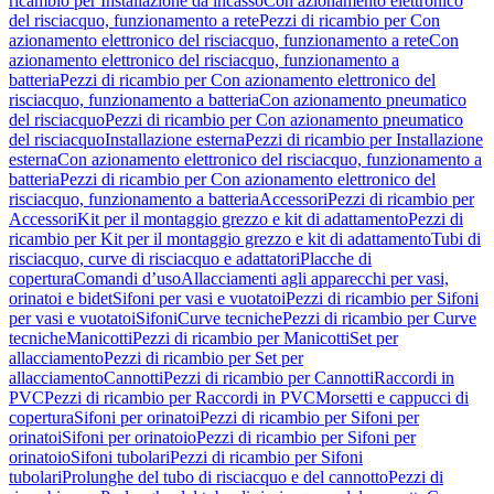
ricambio per Installazione da incasso
Con azionamento elettronico
del risciacquo, funzionamento a rete
Pezzi di ricambio per Con
azionamento elettronico del risciacquo, funzionamento a rete
Con
azionamento elettronico del risciacquo, funzionamento a
batteria
Pezzi di ricambio per Con azionamento elettronico del
risciacquo, funzionamento a batteria
Con azionamento pneumatico
del risciacquo
Pezzi di ricambio per Con azionamento pneumatico
del risciacquo
Installazione esterna
Pezzi di ricambio per Installazione
esterna
Con azionamento elettronico del risciacquo, funzionamento a
batteria
Pezzi di ricambio per Con azionamento elettronico del
risciacquo, funzionamento a batteria
Accessori
Pezzi di ricambio per
Accessori
Kit per il montaggio grezzo e kit di adattamento
Pezzi di
ricambio per Kit per il montaggio grezzo e kit di adattamento
Tubi di
risciacquo, curve di risciacquo e adattatori
Placche di
copertura
Comandi d’uso
Allacciamenti agli apparecchi per vasi,
orinatoi e bidet
Sifoni per vasi e vuotatoi
Pezzi di ricambio per Sifoni
per vasi e vuotatoi
Sifoni
Curve tecniche
Pezzi di ricambio per Curve
tecniche
Manicotti
Pezzi di ricambio per Manicotti
Set per
allacciamento
Pezzi di ricambio per Set per
allacciamento
Cannotti
Pezzi di ricambio per Cannotti
Raccordi in
PVC
Pezzi di ricambio per Raccordi in PVC
Morsetti e cappucci di
copertura
Sifoni per orinatoi
Pezzi di ricambio per Sifoni per
orinatoi
Sifoni per orinatoio
Pezzi di ricambio per Sifoni per
orinatoio
Sifoni tubolari
Pezzi di ricambio per Sifoni
tubolari
Prolunghe del tubo di risciacquo e del cannotto
Pezzi di