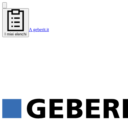
A geberit.it
I miei elenchi