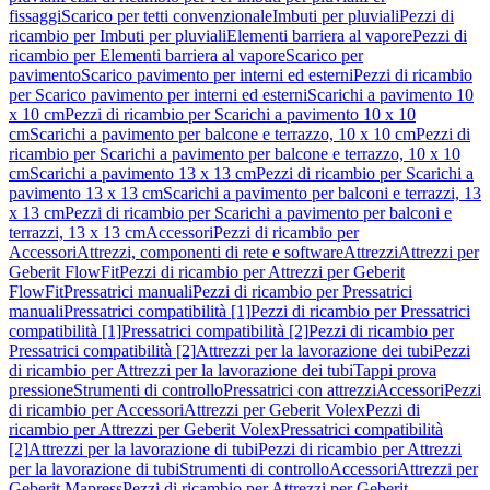
fissaggi
Scarico per tetti convenzionale
Imbuti per pluviali
Pezzi di
ricambio per Imbuti per pluviali
Elementi barriera al vapore
Pezzi di
ricambio per Elementi barriera al vapore
Scarico per
pavimento
Scarico pavimento per interni ed esterni
Pezzi di ricambio
per Scarico pavimento per interni ed esterni
Scarichi a pavimento 10
x 10 cm
Pezzi di ricambio per Scarichi a pavimento 10 x 10
cm
Scarichi a pavimento per balcone e terrazzo, 10 x 10 cm
Pezzi di
ricambio per Scarichi a pavimento per balcone e terrazzo, 10 x 10
cm
Scarichi a pavimento 13 x 13 cm
Pezzi di ricambio per Scarichi a
pavimento 13 x 13 cm
Scarichi a pavimento per balconi e terrazzi, 13
x 13 cm
Pezzi di ricambio per Scarichi a pavimento per balconi e
terrazzi, 13 x 13 cm
Accessori
Pezzi di ricambio per
Accessori
Attrezzi, componenti di rete e software
Attrezzi
Attrezzi per
Geberit FlowFit
Pezzi di ricambio per Attrezzi per Geberit
FlowFit
Pressatrici manuali
Pezzi di ricambio per Pressatrici
manuali
Pressatrici compatibilità [1]
Pezzi di ricambio per Pressatrici
compatibilità [1]
Pressatrici compatibilità [2]
Pezzi di ricambio per
Pressatrici compatibilità [2]
Attrezzi per la lavorazione dei tubi
Pezzi
di ricambio per Attrezzi per la lavorazione dei tubi
Tappi prova
pressione
Strumenti di controllo
Pressatrici con attrezzi
Accessori
Pezzi
di ricambio per Accessori
Attrezzi per Geberit Volex
Pezzi di
ricambio per Attrezzi per Geberit Volex
Pressatrici compatibilità
[2]
Attrezzi per la lavorazione di tubi
Pezzi di ricambio per Attrezzi
per la lavorazione di tubi
Strumenti di controllo
Accessori
Attrezzi per
Geberit Mapress
Pezzi di ricambio per Attrezzi per Geberit