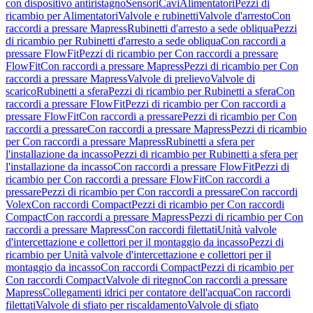
con dispositivo antiristagno
Sensori
Cavi
Alimentatori
Pezzi di
ricambio per Alimentatori
Valvole e rubinetti
Valvole d'arresto
Con
raccordi a pressare Mapress
Rubinetti d'arresto a sede obliqua
Pezzi
di ricambio per Rubinetti d'arresto a sede obliqua
Con raccordi a
pressare FlowFit
Pezzi di ricambio per Con raccordi a pressare
FlowFit
Con raccordi a pressare Mapress
Pezzi di ricambio per Con
raccordi a pressare Mapress
Valvole di prelievo
Valvole di
scarico
Rubinetti a sfera
Pezzi di ricambio per Rubinetti a sfera
Con
raccordi a pressare FlowFit
Pezzi di ricambio per Con raccordi a
pressare FlowFit
Con raccordi a pressare
Pezzi di ricambio per Con
raccordi a pressare
Con raccordi a pressare Mapress
Pezzi di ricambio
per Con raccordi a pressare Mapress
Rubinetti a sfera per
l'installazione da incasso
Pezzi di ricambio per Rubinetti a sfera per
l'installazione da incasso
Con raccordi a pressare FlowFit
Pezzi di
ricambio per Con raccordi a pressare FlowFit
Con raccordi a
pressare
Pezzi di ricambio per Con raccordi a pressare
Con raccordi
Volex
Con raccordi Compact
Pezzi di ricambio per Con raccordi
Compact
Con raccordi a pressare Mapress
Pezzi di ricambio per Con
raccordi a pressare Mapress
Con raccordi filettati
Unità valvole
d'intercettazione e collettori per il montaggio da incasso
Pezzi di
ricambio per Unità valvole d'intercettazione e collettori per il
montaggio da incasso
Con raccordi Compact
Pezzi di ricambio per
Con raccordi Compact
Valvole di ritegno
Con raccordi a pressare
Mapress
Collegamenti idrici per contatore dell'acqua
Con raccordi
filettati
Valvole di sfiato per riscaldamento
Valvole di sfiato