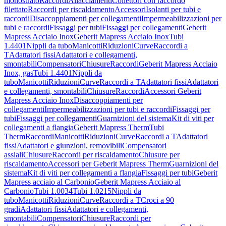
monostrato
Raccordi
Allacciamenti
Collettori con raccordo
filettato
Raccordi per riscaldamento
Accessori
Isolanti per tubi e
raccordi
Disaccoppiamenti per collegamenti
Impermeabilizzazioni per
tubi e raccordi
Fissaggi per tubi
Fissaggi per collegamenti
Geberit
Mapress Acciaio Inox
Geberit Mapress Acciaio Inox
Tubi
1.4401
Nippli da tubo
Manicotti
Riduzioni
Curve
Raccordi a
T
Adattatori fissi
Adattatori e collegamenti,
smontabili
Compensatori
Chiusure
Raccordi
Geberit Mapress Acciaio
Inox, gas
Tubi 1.4401
Nippli da
tubo
Manicotti
Riduzioni
Curve
Raccordi a T
Adattatori fissi
Adattatori
e collegamenti, smontabili
Chiusure
Raccordi
Accessori Geberit
Mapress Acciaio Inox
Disaccoppiamenti per
collegamenti
Impermeabilizzazioni per tubi e raccordi
Fissaggi per
tubi
Fissaggi per collegamenti
Guarnizioni del sistema
Kit di viti per
collegamenti a flangia
Geberit Mapress Therm
Tubi
Therm
Raccordi
Manicotti
Riduzioni
Curve
Raccordi a T
Adattatori
fissi
Adattatori e giunzioni, removibili
Compensatori
assiali
Chiusure
Raccordi per riscaldamento
Chiusure per
riscaldamento
Accessori per Geberit Mapress Therm
Guarnizioni del
sistema
Kit di viti per collegamenti a flangia
Fissaggi per tubi
Geberit
Mapress acciaio al Carbonio
Geberit Mapress Acciaio al
Carbonio
Tubi 1.0034
Tubi 1.0215
Nippli da
tubo
Manicotti
Riduzioni
Curve
Raccordi a T
Croci a 90
gradi
Adattatori fissi
Adattatori e collegamenti,
smontabili
Compensatori
Chiusure
Raccordi per