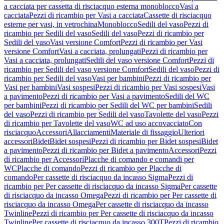
a cacciata per cassetta di risciacquo esterna monoblocco
Vasi a
cacciata
Pezzi di ricambio per Vasi a cacciata
Cassette di risciacquo
esterne per vasi, in vetrochina
Monoblocco
Sedili del vaso
Pezzi di
ricambio per Sedili del vaso
Sedili del vaso
Pezzi di ricambio per
Sedili del vaso
Vasi versione Comfort
Pezzi di ricambio per Vasi
versione Comfort
Vasi a cacciata, prolungati
Pezzi di ricambio per
Vasi a cacciata, prolungati
Sedili del vaso versione Comfort
Pezzi di
ricambio per Sedili del vaso versione Comfort
Sedili del vaso
Pezzi di
ricambio per Sedili del vaso
Vasi per bambini
Pezzi di ricambio per
Vasi per bambini
Vasi sospesi
Pezzi di ricambio per Vasi sospesi
Vasi
a pavimento
Pezzi di ricambio per Vasi a pavimento
Sedili del WC
per bambini
Pezzi di ricambio per Sedili del WC per bambini
Sedili
del vaso
Pezzi di ricambio per Sedili del vaso
Tavolette del vaso
Pezzi
di ricambio per Tavolette del vaso
WC ad uso accovacciato
Con
risciacquo
Accessori
Allacciamenti
Materiale di fissaggio
Ulteriori
accessori
Bidet
Bidet sospesi
Pezzi di ricambio per Bidet sospesi
Bidet
a pavimento
Pezzi di ricambio per Bidet a pavimento
Accessori
Pezzi
di ricambio per Accessori
Placche di comando e comandi per
WC
Placche di comando
Pezzi di ricambio per Placche di
comando
Per cassette di risciacquo da incasso Sigma
Pezzi di
ricambio per Per cassette di risciacquo da incasso Sigma
Per cassette
di risciacquo da incasso Omega
Pezzi di ricambio per Per cassette di
risciacquo da incasso Omega
Per cassette di risciacquo da incasso
Twinline
Pezzi di ricambio per Per cassette di risciacquo da incasso
Twinline
Per cassette di risciacquo da incasso 300T
Pezzi di ricambio