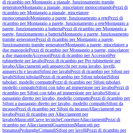
di ricambio per Montaggio a pianale, funzionamento tramite
generatore
Montaggio a pianale, miscelatore monocomando
Pezzi di
ricambio per Montaggio a pianale, miscelatore
monocomando
Montaggio a parete, funzionamento a rete
Pezzi di
ricambio per Montaggio a parete, funzionamento a rete
Montaggio a
parete, funzionamento a batteria
Pezzi di ricambio per Montaggio a
parete, funzionamento a batteria
Montaggio a parete, funzionamento
tramite generatore
Pezzi di ricambio per Montaggio a parete,
funzionamento tramite generatore
Montaggio a parete, miscelatore a
due manopole
Pezzi di ricambio per Montaggio a parete, miscelatore
a due manopole
Accessori
Pezzi di ricambio per Accessori
Per
rubinetterie per lavabo
Pezzi di ricambio per Per rubinetterie per
lavabo
Allacciamenti agli apparecchi per zona lavabo, lavelli,
apparecchi e lavatoi
Sifoni per lavabi
Pezzi di ricambio per Sifoni per
lavabi
Sifoni tubolari
Pezzi di ricambio per Sifoni tubolari
Sifoni
tubolari, modello compatto
Pezzi di ricambio per Sifoni tubolari,
modello compatto
Sifoni con tubo ad immersione per lavabo
Pezzi di
ricambio per Sifoni con tubo ad immersione per lavabo
Sifoni a
passaggio diretto per lavabo, modello compatto
Pezzi di ricambio per
Sifoni a passaggio diretto per lavabo, modello compatto
Sifoni da
incasso
Pezzi di ricambio per Sifoni da incasso
Allacciamenti per
lavabo
Pezzi di ricambio per Allacciamenti per
lavabo
Manicotti
Curve tecniche
Coperture
Allacciamenti
Pezzi di
ricambio per Allacciamenti
Guarnizioni
Manicotti per
brasatura
Prolunghe
Comandi
Sifoni per lavelli
Pezzi di ricambio per