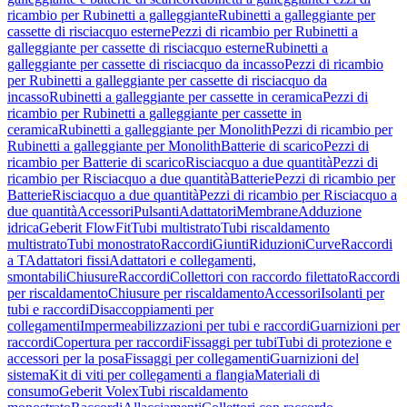
ricambio per Rubinetti a galleggiante
Rubinetti a galleggiante per
cassette di risciacquo esterne
Pezzi di ricambio per Rubinetti a
galleggiante per cassette di risciacquo esterne
Rubinetti a
galleggiante per cassette di risciacquo da incasso
Pezzi di ricambio
per Rubinetti a galleggiante per cassette di risciacquo da
incasso
Rubinetti a galleggiante per cassette in ceramica
Pezzi di
ricambio per Rubinetti a galleggiante per cassette in
ceramica
Rubinetti a galleggiante per Monolith
Pezzi di ricambio per
Rubinetti a galleggiante per Monolith
Batterie di scarico
Pezzi di
ricambio per Batterie di scarico
Risciacquo a due quantità
Pezzi di
ricambio per Risciacquo a due quantità
Batterie
Pezzi di ricambio per
Batterie
Risciacquo a due quantità
Pezzi di ricambio per Risciacquo a
due quantità
Accessori
Pulsanti
Adattatori
Membrane
Adduzione
idrica
Geberit FlowFit
Tubi multistrato
Tubi riscaldamento
multistrato
Tubi monostrato
Raccordi
Giunti
Riduzioni
Curve
Raccordi
a T
Adattatori fissi
Adattatori e collegamenti,
smontabili
Chiusure
Raccordi
Collettori con raccordo filettato
Raccordi
per riscaldamento
Chiusure per riscaldamento
Accessori
Isolanti per
tubi e raccordi
Disaccoppiamenti per
collegamenti
Impermeabilizzazioni per tubi e raccordi
Guarnizioni per
raccordi
Copertura per raccordi
Fissaggi per tubi
Tubi di protezione e
accessori per la posa
Fissaggi per collegamenti
Guarnizioni del
sistema
Kit di viti per collegamenti a flangia
Materiali di
consumo
Geberit Volex
Tubi riscaldamento