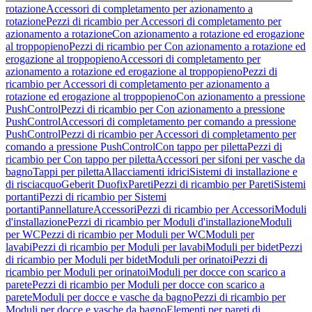
rotazione
Accessori di completamento per azionamento a
rotazione
Pezzi di ricambio per Accessori di completamento per
azionamento a rotazione
Con azionamento a rotazione ed erogazione
al troppopieno
Pezzi di ricambio per Con azionamento a rotazione ed
erogazione al troppopieno
Accessori di completamento per
azionamento a rotazione ed erogazione al troppopieno
Pezzi di
ricambio per Accessori di completamento per azionamento a
rotazione ed erogazione al troppopieno
Con azionamento a pressione
PushControl
Pezzi di ricambio per Con azionamento a pressione
PushControl
Accessori di completamento per comando a pressione
PushControl
Pezzi di ricambio per Accessori di completamento per
comando a pressione PushControl
Con tappo per piletta
Pezzi di
ricambio per Con tappo per piletta
Accessori per sifoni per vasche da
bagno
Tappi per piletta
Allacciamenti idrici
Sistemi di installazione e
di risciacquo
Geberit Duofix
Pareti
Pezzi di ricambio per Pareti
Sistemi
portanti
Pezzi di ricambio per Sistemi
portanti
Pannellature
Accessori
Pezzi di ricambio per Accessori
Moduli
d'installazione
Pezzi di ricambio per Moduli d'installazione
Moduli
per WC
Pezzi di ricambio per Moduli per WC
Moduli per
lavabi
Pezzi di ricambio per Moduli per lavabi
Moduli per bidet
Pezzi
di ricambio per Moduli per bidet
Moduli per orinatoi
Pezzi di
ricambio per Moduli per orinatoi
Moduli per docce con scarico a
parete
Pezzi di ricambio per Moduli per docce con scarico a
parete
Moduli per docce e vasche da bagno
Pezzi di ricambio per
Moduli per docce e vasche da bagno
Elementi per pareti di