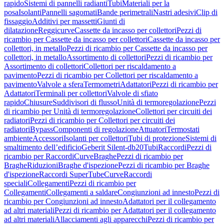
rapido
Sistemi di pannelli radianti
Tubi
Materiali per la
posa
Isolanti
Pannelli sagomati
Bande perimetrali
Nastri adesivi
Clip di
fissaggio
Additivi per massetti
Giunti di
dilatazione
Reggicurve
Cassette da incasso per collettori
Pezzi di
ricambio per Cassette da incasso per collettori
Cassette da incasso per
collettori, in metallo
Pezzi di ricambio per Cassette da incasso per
collettori, in metallo
Assortimento di collettori
Pezzi di ricambio per
Assortimento di collettori
Collettori per riscaldamento a
pavimento
Pezzi di ricambio per Collettori per riscaldamento a
pavimento
Valvole a sfera
Termometri
Adattatori
Pezzi di ricambio per
Adattatori
Terminali per collettori
Valvole di sfiato
rapido
Chiusure
Suddivisori di flusso
Unità di termoregolazione
Pezzi
di ricambio per Unità di termoregolazione
Collettori per circuiti dei
radiatori
Pezzi di ricambio per Collettori per circuiti dei
radiatori
Bypass
Componenti di regolazione
Attuatori
Termostati
ambiente
Accessori
Isolanti per collettori
Tubi di protezione
Sistemi di
smaltimento dell’edificio
Geberit Silent-db20
Tubi
Raccordi
Pezzi di
ricambio per Raccordi
Curve
Braghe
Pezzi di ricambio per
Braghe
Riduzioni
Braghe d'ispezione
Pezzi di ricambio per Braghe
d'ispezione
Raccordi SuperTube
Curve
Raccordi
speciali
Collegamenti
Pezzi di ricambio per
Collegamenti
Collegamenti a saldare
Congiunzioni ad innesto
Pezzi di
ricambio per Congiunzioni ad innesto
Adattatori per il collegamento
ad altri materiali
Pezzi di ricambio per Adattatori per il collegamento
ad altri materiali
Allacciamenti agli apparecchi
Pezzi di ricambio per