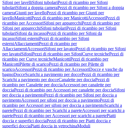
Sifoni per lavelli
Sifoni tubolari
Pezzi di ricambio per Sifoni
tubolari
Sifoni a doppia camera
Pezzi di ricambio per Sifoni a doppia
camera
Giunti per lavello
Pezzi di ricambio per Giunti per
lavello
Manicotti
Pezzi di ricambio per Manicotti
Accessori
Pezzi di
ricambio per Accessori
Sifoni per apparecchi
Pezzi di ricambio per
Sifoni per apparecchi
Sifoni tubolari
Pezzi di ricambio per Sifoni
tubolari
Sifoni da incasso
Pezzi di ricambio per Sifoni da
incasso
Sifoni esterni
Pezzi di ricambio per Sifoni
esterni
Allacciamenti
Pezzi di ricambio per
Allacciamenti
Accessori
Sifoni per lavatoi
Pezzi di ricambio per Sifoni
per lavatoi
Sifoni
Pezzi di ricambio per Sifoni
Curve tecniche
Pezzi di
ricambio per Curve tecniche
Manicotti
Pezzi di ricambio per
Manicotti
Pilette di scarico
Pezzi di ricambio per Pilette di
scarico
Accessori
Pezzi di ricambio per Accessori
Docce e vasche da
bagno
Docce
Scarichi a pavimento per docce
Pezzi di ricambio per
Scarichi a pavimento per docce
Canalette per doccia
Pezzi di
ricambio per Canalette per doccia
Accessori per canalette per
doccia
Pezzi di ricambio per Accessori per canalette per doccia
Sifoni
per doccia a pavimento
Pezzi di ricambio per Sifoni per doccia a
pavimento
Accessori per sifoni per doccia a pavimento
Pezzi di
ricambio per Accessori per sifoni per doccia a pavimento
Scarichi a
parete
Pezzi di ricambio per Scarichi a parete
Accessori per scarichi a
parete
Pezzi di ricambio per Accessori per scarichi a parete
Piatti
doccia e superfici doccia
Pezzi di ricambio per Piatti doccia e
superfici doccia
Piatti doccia in vetrochina
Moduli