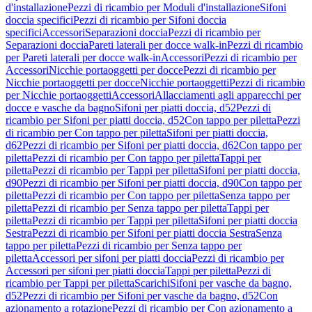
d'installazione
Pezzi di ricambio per Moduli d'installazione
Sifoni
doccia specifici
Pezzi di ricambio per Sifoni doccia
specifici
Accessori
Separazioni doccia
Pezzi di ricambio per
Separazioni doccia
Pareti laterali per docce walk-in
Pezzi di ricambio
per Pareti laterali per docce walk-in
Accessori
Pezzi di ricambio per
Accessori
Nicchie portaoggetti per docce
Pezzi di ricambio per
Nicchie portaoggetti per docce
Nicchie portaoggetti
Pezzi di ricambio
per Nicchie portaoggetti
Accessori
Allacciamenti agli apparecchi per
docce e vasche da bagno
Sifoni per piatti doccia, d52
Pezzi di
ricambio per Sifoni per piatti doccia, d52
Con tappo per piletta
Pezzi
di ricambio per Con tappo per piletta
Sifoni per piatti doccia,
d62
Pezzi di ricambio per Sifoni per piatti doccia, d62
Con tappo per
piletta
Pezzi di ricambio per Con tappo per piletta
Tappi per
piletta
Pezzi di ricambio per Tappi per piletta
Sifoni per piatti doccia,
d90
Pezzi di ricambio per Sifoni per piatti doccia, d90
Con tappo per
piletta
Pezzi di ricambio per Con tappo per piletta
Senza tappo per
piletta
Pezzi di ricambio per Senza tappo per piletta
Tappi per
piletta
Pezzi di ricambio per Tappi per piletta
Sifoni per piatti doccia
Sestra
Pezzi di ricambio per Sifoni per piatti doccia Sestra
Senza
tappo per piletta
Pezzi di ricambio per Senza tappo per
piletta
Accessori per sifoni per piatti doccia
Pezzi di ricambio per
Accessori per sifoni per piatti doccia
Tappi per piletta
Pezzi di
ricambio per Tappi per piletta
Scarichi
Sifoni per vasche da bagno,
d52
Pezzi di ricambio per Sifoni per vasche da bagno, d52
Con
azionamento a rotazione
Pezzi di ricambio per Con azionamento a