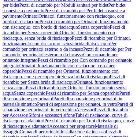
per bidet
Pezzi di ricambio per Moduli sanitari per bidet
Per bidet
sospesi e a pavimento
Pezzi di ricambio per Per bidet sospesi e a
pavimento
Orinatoi
Orinatoi, funzionamento con risciacquo, con
bordo di risciacquo
Pezzi di ricambio per Orinatoi, funzionamento
con risciacquo, con bordo di risciacquo
Senza coperchio
Pezzi di
ricambio per Senza coperchio
Orinatoi, funzionamento con
risciacquo, senza brida di risciacquo
Pezzi di ricambio per Orinatoi,
funzionamento con risciacquo, senza brida di risciacquo
Per
comando per orinatoi esterno o da incasso
Pezzi di ricambio per Per
comando per orinatoi esterno o da incasso
Con comando per
orinatoio integrato
Pezzi di ricambio per Con comando per orinatoio
integrato
Orinatoi, funzionamento con risciacquo, con / per
coperchio
Pezzi di ricambio per Orinatoi, funzionamento con
risciacquo, con / per coperchio
Senza brida di risciacquo
Pezzi di
ricambio per Senza brida di risciacquo
Orinatoi, funzionamento
senza acqua
Pezzi di ricambio per Orinatoi, funzionamento senza
acqua
Senza coperchio
Pezzi di ricambio per Senza coperchio
Pareti
di separazione per orinatoi
Pareti di separazione per orinatoi, in
materiale sintetico
Pareti di separazione per orinatoi, in vetro
Pareti di
separazione per orinatoi, in vetrochina
Accessori
Pezzi di ricambio
per Accessori
Sifoni e accessori sifone
Tubi di risciacquo, curve di
risciacquo e adattatori
Pezzi di ricambio per Tubi di risciacquo, curve
di risciacquo e adattatori
Accessori per erogatore
Materiale di
fissaggio
Comandi per orinatoi
Installazione da incasso
Pezzi di