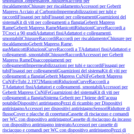
smontabili
Compensatori
Chiusure
Raccordi per
riscaldamento
Chiusure per riscaldamento
Accessori per Geberit
Mapress Acciaio al Carbonio
Impermeabilizzazioni per tubi e
raccordi
Fissaggi per tubi
Fissaggi per collegamenti
Guarnizioni del
sistema
Kit di viti per collegamenti a flangia
Geberit Mapress
Rame
Geberit Mapress Rame
Manicotti
Riduzioni
Curve
Raccordi a
T
Croci a 90 gradi
Adattatori fissi
Adattatori e collegamenti,
smontabili
Chiusure
Raccordi
Raccordi per riscaldamento
Chiusure per
riscaldamento
Geberit Mapress Rame,
gas
Manicotti
Riduzioni
Curve
Raccordi a T
Adattatori fissi
Adattatori e
collegamenti, smontabili
Chiusure
Raccordi
Accessori per Geberit
Mapress Rame
Disaccoppiamenti per
collegamenti
Impermeabilizzazioni per tubi e raccordi
Fissaggi per
tubi
Fissaggi per collegamenti
Guarnizioni del sistema
Kit di viti per
collegamenti a flangia
Geberit Mapress CuNiFe
Geberit Mapress
CuNiFe
Tubi 2.1972
Manicotti
Riduzioni
Curve
Raccordi a
T
Adattatori fissi
Adattatori e collegamenti, smontabili
Accessori per
Geberit Mapress CuNiFe
Guarnizioni del sistema
Kit di viti per
collegamenti a flangia
Sistema Geberit per l’Igiene dell’acqua
potabile
Dispositivi antiristagno
Pezzi di ricambio per Dispositivi
antiristagno
Accessori per dispositivi antiristagno
Sensori
Riduttore di
flusso
Cover e placche di copertura
Cassette di risciacquo e comandi
per WC con dispositivo antiristagno
Cassette di risciacquo da incasso
con dispositivo antiristagno integrato
Accessori per cassette di
risciacquo e comandi per WC con dispositivo antiristagno
Pezzi di