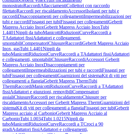
consumo
Geberit Volex
Tubi riscaldamento
monostrato
Raccordi
Allacciamenti
Collettori con raccordo
filettato
Raccordi per riscaldamento
Accessori
Isolanti per tubi e
raccordi
Disaccoppiamenti per collegamenti
Impermeabilizzazioni per
tubi e raccordi
Fissaggi per tubi
Fissaggi per collegamenti
Geberit
Mapress Acciaio Inox
Geberit Mapress Acciaio Inox
Tubi
1.4401
Nippli da tubo
Manicotti
Riduzioni
Curve
Raccordi a
T
Adattatori fissi
Adattatori e collegamenti,
smontabili
Compensatori
Chiusure
Raccordi
Geberit Mapress Acciaio
Inox, gas
Tubi 1.4401
Nippli da
tubo
Manicotti
Riduzioni
Curve
Raccordi a T
Adattatori fissi
Adattatori
e collegamenti, smontabili
Chiusure
Raccordi
Accessori Geberit
Mapress Acciaio Inox
Disaccoppiamenti per
collegamenti
Impermeabilizzazioni per tubi e raccordi
Fissaggi per
tubi
Fissaggi per collegamenti
Guarnizioni del sistema
Kit di viti per
collegamenti a flangia
Geberit Mapress Therm
Tubi
Therm
Raccordi
Manicotti
Riduzioni
Curve
Raccordi a T
Adattatori
fissi
Adattatori e giunzioni, removibili
Compensatori
assiali
Chiusure
Raccordi per riscaldamento
Chiusure per
riscaldamento
Accessori per Geberit Mapress Therm
Guarnizioni del
sistema
Kit di viti per collegamenti a flangia
Fissaggi per tubi
Geberit
Mapress acciaio al Carbonio
Geberit Mapress Acciaio al
Carbonio
Tubi 1.0034
Tubi 1.0215
Nippli da
tubo
Manicotti
Riduzioni
Curve
Raccordi a T
Croci a 90
gradi
Adattatori fissi
Adattatori e collegamenti,