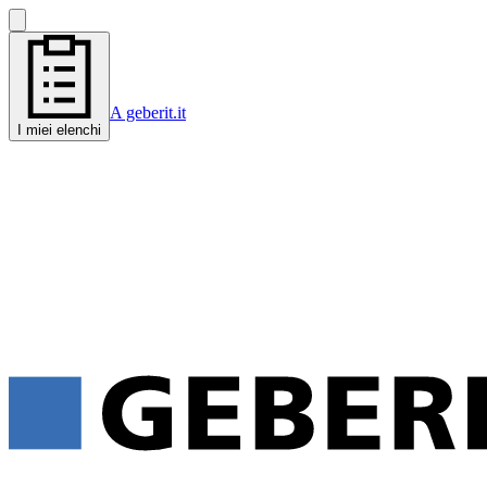
A geberit.it
I miei elenchi