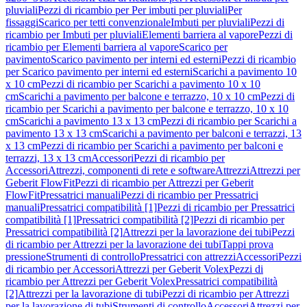
pluviali
Pezzi di ricambio per Per imbuti per pluviali
Per
fissaggi
Scarico per tetti convenzionale
Imbuti per pluviali
Pezzi di
ricambio per Imbuti per pluviali
Elementi barriera al vapore
Pezzi di
ricambio per Elementi barriera al vapore
Scarico per
pavimento
Scarico pavimento per interni ed esterni
Pezzi di ricambio
per Scarico pavimento per interni ed esterni
Scarichi a pavimento 10
x 10 cm
Pezzi di ricambio per Scarichi a pavimento 10 x 10
cm
Scarichi a pavimento per balcone e terrazzo, 10 x 10 cm
Pezzi di
ricambio per Scarichi a pavimento per balcone e terrazzo, 10 x 10
cm
Scarichi a pavimento 13 x 13 cm
Pezzi di ricambio per Scarichi a
pavimento 13 x 13 cm
Scarichi a pavimento per balconi e terrazzi, 13
x 13 cm
Pezzi di ricambio per Scarichi a pavimento per balconi e
terrazzi, 13 x 13 cm
Accessori
Pezzi di ricambio per
Accessori
Attrezzi, componenti di rete e software
Attrezzi
Attrezzi per
Geberit FlowFit
Pezzi di ricambio per Attrezzi per Geberit
FlowFit
Pressatrici manuali
Pezzi di ricambio per Pressatrici
manuali
Pressatrici compatibilità [1]
Pezzi di ricambio per Pressatrici
compatibilità [1]
Pressatrici compatibilità [2]
Pezzi di ricambio per
Pressatrici compatibilità [2]
Attrezzi per la lavorazione dei tubi
Pezzi
di ricambio per Attrezzi per la lavorazione dei tubi
Tappi prova
pressione
Strumenti di controllo
Pressatrici con attrezzi
Accessori
Pezzi
di ricambio per Accessori
Attrezzi per Geberit Volex
Pezzi di
ricambio per Attrezzi per Geberit Volex
Pressatrici compatibilità
[2]
Attrezzi per la lavorazione di tubi
Pezzi di ricambio per Attrezzi
per la lavorazione di tubi
Strumenti di controllo
Accessori
Attrezzi per