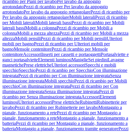
ricambio per Piani per lavabo
Per lavabo da appoggio
arrotondato
Pezzi di ricambio per Per lavabo da appoggio
arrotondato
Per lavabo da appoggio rettangolare
Pezzi di ricambio per
Per lavabo da appoggio rettangolare
Mobili laterali
Pezzi di ricambio
per Mobili laterali
Mobili laterali bassi
Pezzi di ricambio per Mobili
laterali bassi
Mobili a colonna
Pezzi di ricambio per Mobili a
colonna
Mobili a mezza altezza
Pezzi di ricambio per Mobili a mezza
altezza
Mobili pensili
Pezzi di ricambio per Mobili pensili
Ulteriori
mobili per bagno
Pezzi di ricambio per Ulteriori mobili per
bagno
Mensole contenitore
Pezzi di ricambio per Mensole
contenitore
Accessori
Inserti per cassetti e portaoggetti
Portasalviette e
ganci portasalviette
Elementi luminosi
Maniglie
Set piedini
Lavagne
magnetiche
Prese elettriche
Ulteriori accessori
Specchi e mobili
specchio
Specchio
Pezzi di ricambio per Specchio
Con illuminazione
integrata
Pezzi di ricambio per Con illuminazione integrata
Senza
illuminazione integrata
Mobili specchio
Pezzi di ricambio per Mobili
specchio
Con illuminazione integrata
Pezzi di ricambio per Con
illuminazione integrata
Senza illuminazione integrata
Pezzi di
ricambio per Senza illuminazione integrata
Accessori
Elementi
luminosi
Ulteriori accessori
Prese elettriche
Rubinetti
Rubinetterie per
lavabo
Pezzi di ricambio per Rubinetterie per lavabo
Montaggio a
pianale, funzionamento a rete
Pezzi di ricambio per Montaggio a
pianale, funzionamento a rete
Montaggio a pianale, funzionamento a
batteria
Pezzi di ricambio per Montaggio a pianale, funzionamento a
batteria
Montaggio a pianale, funzionamento tramite generatore
Pezzi