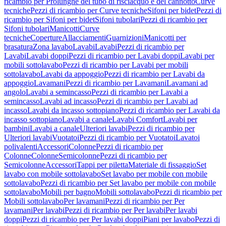
ricambio per Prolunghe del tubo di risciacquo e del cannotto
Curve
tecniche
Pezzi di ricambio per Curve tecniche
Sifoni per bidet
Pezzi di
ricambio per Sifoni per bidet
Sifoni tubolari
Pezzi di ricambio per
Sifoni tubolari
Manicotti
Curve
tecniche
Coperture
Allacciamenti
Guarnizioni
Manicotti per
brasatura
Zona lavabo
Lavabi
Lavabi
Pezzi di ricambio per
Lavabi
Lavabi doppi
Pezzi di ricambio per Lavabi doppi
Lavabi per
mobili sottolavabo
Pezzi di ricambio per Lavabi per mobili
sottolavabo
Lavabi da appoggio
Pezzi di ricambio per Lavabi da
appoggio
Lavamani
Pezzi di ricambio per Lavamani
Lavamani ad
angolo
Lavabi a semincasso
Pezzi di ricambio per Lavabi a
semincasso
Lavabi ad incasso
Pezzi di ricambio per Lavabi ad
incasso
Lavabi da incasso sottopiano
Pezzi di ricambio per Lavabi da
incasso sottopiano
Lavabi a canale
Lavabi Comfort
Lavabi per
bambini
Lavabi a canale
Ulteriori lavabi
Pezzi di ricambio per
Ulteriori lavabi
Vuotatoi
Pezzi di ricambio per Vuotatoi
Lavatoi
polivalenti
Accessori
Colonne
Pezzi di ricambio per
Colonne
Colonne
Semicolonne
Pezzi di ricambio per
Semicolonne
Accessori
Tappi per piletta
Materiale di fissaggio
Set
lavabo con mobile sottolavabo
Set lavabo per mobile con mobile
sottolavabo
Pezzi di ricambio per Set lavabo per mobile con mobile
sottolavabo
Mobili per bagno
Mobili sottolavabo
Pezzi di ricambio per
Mobili sottolavabo
Per lavamani
Pezzi di ricambio per Per
lavamani
Per lavabi
Pezzi di ricambio per Per lavabi
Per lavabi
doppi
Pezzi di ricambio per Per lavabi doppi
Piani per lavabo
Pezzi di