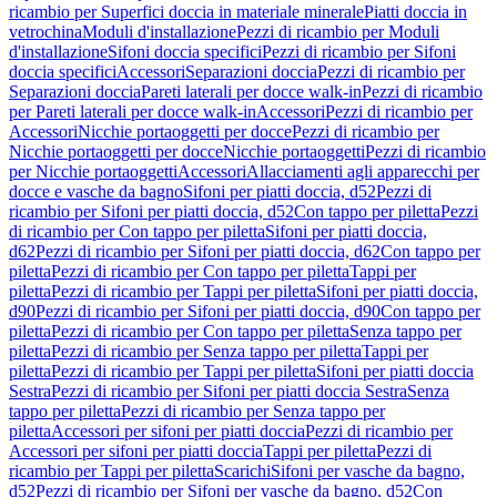
ricambio per Superfici doccia in materiale minerale
Piatti doccia in
vetrochina
Moduli d'installazione
Pezzi di ricambio per Moduli
d'installazione
Sifoni doccia specifici
Pezzi di ricambio per Sifoni
doccia specifici
Accessori
Separazioni doccia
Pezzi di ricambio per
Separazioni doccia
Pareti laterali per docce walk-in
Pezzi di ricambio
per Pareti laterali per docce walk-in
Accessori
Pezzi di ricambio per
Accessori
Nicchie portaoggetti per docce
Pezzi di ricambio per
Nicchie portaoggetti per docce
Nicchie portaoggetti
Pezzi di ricambio
per Nicchie portaoggetti
Accessori
Allacciamenti agli apparecchi per
docce e vasche da bagno
Sifoni per piatti doccia, d52
Pezzi di
ricambio per Sifoni per piatti doccia, d52
Con tappo per piletta
Pezzi
di ricambio per Con tappo per piletta
Sifoni per piatti doccia,
d62
Pezzi di ricambio per Sifoni per piatti doccia, d62
Con tappo per
piletta
Pezzi di ricambio per Con tappo per piletta
Tappi per
piletta
Pezzi di ricambio per Tappi per piletta
Sifoni per piatti doccia,
d90
Pezzi di ricambio per Sifoni per piatti doccia, d90
Con tappo per
piletta
Pezzi di ricambio per Con tappo per piletta
Senza tappo per
piletta
Pezzi di ricambio per Senza tappo per piletta
Tappi per
piletta
Pezzi di ricambio per Tappi per piletta
Sifoni per piatti doccia
Sestra
Pezzi di ricambio per Sifoni per piatti doccia Sestra
Senza
tappo per piletta
Pezzi di ricambio per Senza tappo per
piletta
Accessori per sifoni per piatti doccia
Pezzi di ricambio per
Accessori per sifoni per piatti doccia
Tappi per piletta
Pezzi di
ricambio per Tappi per piletta
Scarichi
Sifoni per vasche da bagno,
d52
Pezzi di ricambio per Sifoni per vasche da bagno, d52
Con