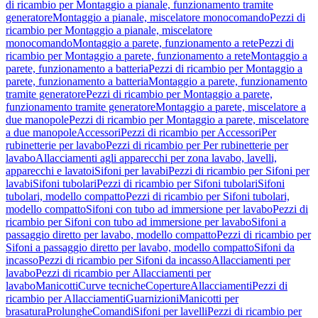
di ricambio per Montaggio a pianale, funzionamento tramite
generatore
Montaggio a pianale, miscelatore monocomando
Pezzi di
ricambio per Montaggio a pianale, miscelatore
monocomando
Montaggio a parete, funzionamento a rete
Pezzi di
ricambio per Montaggio a parete, funzionamento a rete
Montaggio a
parete, funzionamento a batteria
Pezzi di ricambio per Montaggio a
parete, funzionamento a batteria
Montaggio a parete, funzionamento
tramite generatore
Pezzi di ricambio per Montaggio a parete,
funzionamento tramite generatore
Montaggio a parete, miscelatore a
due manopole
Pezzi di ricambio per Montaggio a parete, miscelatore
a due manopole
Accessori
Pezzi di ricambio per Accessori
Per
rubinetterie per lavabo
Pezzi di ricambio per Per rubinetterie per
lavabo
Allacciamenti agli apparecchi per zona lavabo, lavelli,
apparecchi e lavatoi
Sifoni per lavabi
Pezzi di ricambio per Sifoni per
lavabi
Sifoni tubolari
Pezzi di ricambio per Sifoni tubolari
Sifoni
tubolari, modello compatto
Pezzi di ricambio per Sifoni tubolari,
modello compatto
Sifoni con tubo ad immersione per lavabo
Pezzi di
ricambio per Sifoni con tubo ad immersione per lavabo
Sifoni a
passaggio diretto per lavabo, modello compatto
Pezzi di ricambio per
Sifoni a passaggio diretto per lavabo, modello compatto
Sifoni da
incasso
Pezzi di ricambio per Sifoni da incasso
Allacciamenti per
lavabo
Pezzi di ricambio per Allacciamenti per
lavabo
Manicotti
Curve tecniche
Coperture
Allacciamenti
Pezzi di
ricambio per Allacciamenti
Guarnizioni
Manicotti per
brasatura
Prolunghe
Comandi
Sifoni per lavelli
Pezzi di ricambio per