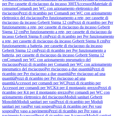
per Per cassette di risciacquo da incasso 300T
Accessori
Materiale di
consumo
Comandi per WC con azionamento elettronico del
risciacquo
Pezzi di ricambio per Comandi per WC con azionamento
elettronico del risciacquo
Per funzionamento a rete, per cassette di
risciacquo da incasso Geberit Sigma 12 cm
Pezzi di ricambio per Per
funzionamento a rete, per cassette di risciacquo da incasso Geberit
Sigma 12 cm
Per funzionamento a rete, per cassette di risciacquo da
incasso Geberit Sigma 8 cm
Pezzi di ricambio per Per funzionamento
a rete, per cassette di risciacquo da incasso Geberit Sigma 8 cm
Per
funzionamento a batteria, per cassette di risciacquo da incasso
Geberit Sigma 12 cm
Pezzi di ricambio per Per funzionamento a
batteria, per cassette di risciacquo da incasso Geberit Sigma 12
cm
Comandi per WC con azionamento pneumatico del
risciacquo
Pezzi di ricambio per Comandi per WC con azionamento
pneumatico del risciacquo
Per risciacquo a due quantità
Pezzi di
ricambio per Per risciacquo a due quantità
Per risciacquo ad una
quantità
Pezzi di ricambio per Per risciacquo ad una
quantità
Accessori per comandi per WC
Pezzi di ricambio per
Accessori per comandi per WC
Kit per il montaggio grezzo
Pezzi di
ricambio per Kit per il montaggio grezzo
Per comandi per WC con
azionamento elettronico del risciacquo
Moduli sanitari Geberit
Monolith
Moduli sanitari per vasi
Pezzi di ricambio per Moduli
sanitari per vasi
Per vasi sospesi
Pezzi di ricambio per Per vasi
sospesi
Per vaso a pavimento
Pezzi di ricambio per Per vaso a
pavimento
Accessori
Pezzi di ricambio per Accessori
Moduli sanitari