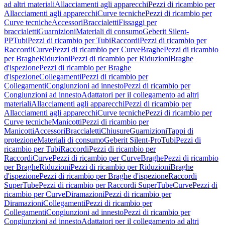
ad altri materiali
Allacciamenti agli apparecchi
Pezzi di ricambio per
Allacciamenti agli apparecchi
Curve tecniche
Pezzi di ricambio per
Curve tecniche
Accessori
Braccialetti
Fissaggi per
braccialetti
Guarnizioni
Materiali di consumo
Geberit Silent-
PP
Tubi
Pezzi di ricambio per Tubi
Raccordi
Pezzi di ricambio per
Raccordi
Curve
Pezzi di ricambio per Curve
Braghe
Pezzi di ricambio
per Braghe
Riduzioni
Pezzi di ricambio per Riduzioni
Braghe
d'ispezione
Pezzi di ricambio per Braghe
d'ispezione
Collegamenti
Pezzi di ricambio per
Collegamenti
Congiunzioni ad innesto
Pezzi di ricambio per
Congiunzioni ad innesto
Adattatori per il collegamento ad altri
materiali
Allacciamenti agli apparecchi
Pezzi di ricambio per
Allacciamenti agli apparecchi
Curve tecniche
Pezzi di ricambio per
Curve tecniche
Manicotti
Pezzi di ricambio per
Manicotti
Accessori
Braccialetti
Chiusure
Guarnizioni
Tappi di
protezione
Materiali di consumo
Geberit Silent-Pro
Tubi
Pezzi di
ricambio per Tubi
Raccordi
Pezzi di ricambio per
Raccordi
Curve
Pezzi di ricambio per Curve
Braghe
Pezzi di ricambio
per Braghe
Riduzioni
Pezzi di ricambio per Riduzioni
Braghe
d'ispezione
Pezzi di ricambio per Braghe d'ispezione
Raccordi
SuperTube
Pezzi di ricambio per Raccordi SuperTube
Curve
Pezzi di
ricambio per Curve
Diramazioni
Pezzi di ricambio per
Diramazioni
Collegamenti
Pezzi di ricambio per
Collegamenti
Congiunzioni ad innesto
Pezzi di ricambio per
Congiunzioni ad innesto
Adattatori per il collegamento ad altri