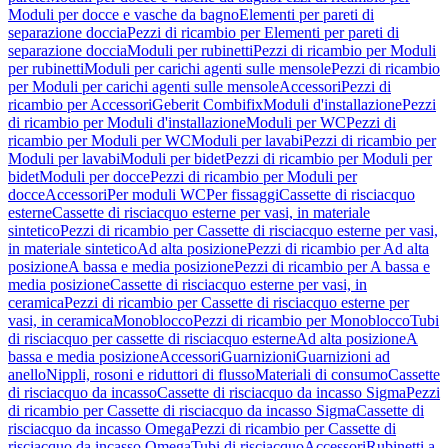
Moduli per docce e vasche da bagno
Elementi per pareti di
separazione doccia
Pezzi di ricambio per Elementi per pareti di
separazione doccia
Moduli per rubinetti
Pezzi di ricambio per Moduli
per rubinetti
Moduli per carichi agenti sulle mensole
Pezzi di ricambio
per Moduli per carichi agenti sulle mensole
Accessori
Pezzi di
ricambio per Accessori
Geberit Combifix
Moduli d'installazione
Pezzi
di ricambio per Moduli d'installazione
Moduli per WC
Pezzi di
ricambio per Moduli per WC
Moduli per lavabi
Pezzi di ricambio per
Moduli per lavabi
Moduli per bidet
Pezzi di ricambio per Moduli per
bidet
Moduli per docce
Pezzi di ricambio per Moduli per
docce
Accessori
Per moduli WC
Per fissaggi
Cassette di risciacquo
esterne
Cassette di risciacquo esterne per vasi, in materiale
sintetico
Pezzi di ricambio per Cassette di risciacquo esterne per vasi,
in materiale sintetico
Ad alta posizione
Pezzi di ricambio per Ad alta
posizione
A bassa e media posizione
Pezzi di ricambio per A bassa e
media posizione
Cassette di risciacquo esterne per vasi, in
ceramica
Pezzi di ricambio per Cassette di risciacquo esterne per
vasi, in ceramica
Monoblocco
Pezzi di ricambio per Monoblocco
Tubi
di risciacquo per cassette di risciacquo esterne
Ad alta posizione
A
bassa e media posizione
Accessori
Guarnizioni
Guarnizioni ad
anello
Nippli, rosoni e riduttori di flusso
Materiali di consumo
Cassette
di risciacquo da incasso
Cassette di risciacquo da incasso Sigma
Pezzi
di ricambio per Cassette di risciacquo da incasso Sigma
Cassette di
risciacquo da incasso Omega
Pezzi di ricambio per Cassette di
risciacquo da incasso Omega
Tubi di risciacquo
Accessori
Rubinetti a