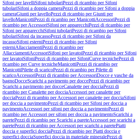
Sifoni per lavelli
Sifoni tubolari
Pezzi di ricambio per Sifoni
tubolari
Sifoni a doppia camera
Pezzi di ricambio per Sifoni a doppia
camera
Giunti per lavello
Pezzi di ricambio per Giunti per
lavello
Manicotti
Pezzi di ricambio per Manicotti
Accessori
Pezzi di
ricambio per Accessori
Sifoni per apparecchi
Pezzi di ricambio per
Sifoni per apparecchi
Sifoni tubolari
Pezzi di ricambio per Sifoni
tubolari
Sifoni da incasso
Pezzi di ricambio per Sifoni da
incasso
Sifoni esterni
Pezzi di ricambio per Sifoni
esterni
Allacciamenti
Pezzi di ricambio per
Allacciamenti
Accessori
Sifoni per lavatoi
Pezzi di ricambio per Sifoni
per lavatoi
Sifoni
Pezzi di ricambio per Sifoni
Curve tecniche
Pezzi di
ricambio per Curve tecniche
Manicotti
Pezzi di ricambio per
Manicotti
Pilette di scarico
Pezzi di ricambio per Pilette di
scarico
Accessori
Pezzi di ricambio per Accessori
Docce e vasche da
bagno
Docce
Scarichi a pavimento per docce
Pezzi di ricambio per
Scarichi a pavimento per docce
Canalette per doccia
Pezzi di
ricambio per Canalette per doccia
Accessori per canalette per
doccia
Pezzi di ricambio per Accessori per canalette per doccia
Sifoni
per doccia a pavimento
Pezzi di ricambio per Sifoni per doccia a
pavimento
Accessori per sifoni per doccia a pavimento
Pezzi di
ricambio per Accessori per sifoni per doccia a pavimento
Scarichi a
parete
Pezzi di ricambio per Scarichi a parete
Accessori per scarichi a
parete
Pezzi di ricambio per Accessori per scarichi a parete
Piatti
doccia e superfici doccia
Pezzi di ricambio per Piatti doccia e
superfici doccia
Superfici doccia in materiale minerale
Pezzi di