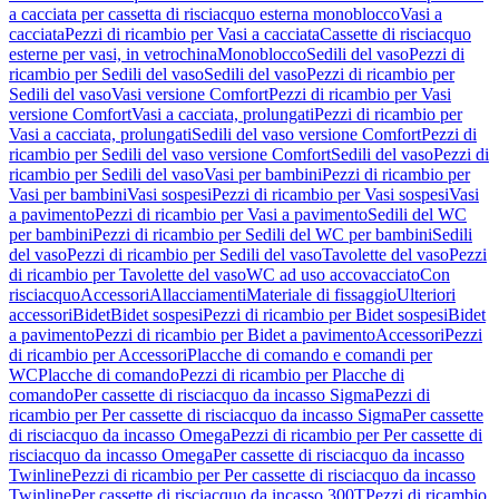
a cacciata per cassetta di risciacquo esterna monoblocco
Vasi a
cacciata
Pezzi di ricambio per Vasi a cacciata
Cassette di risciacquo
esterne per vasi, in vetrochina
Monoblocco
Sedili del vaso
Pezzi di
ricambio per Sedili del vaso
Sedili del vaso
Pezzi di ricambio per
Sedili del vaso
Vasi versione Comfort
Pezzi di ricambio per Vasi
versione Comfort
Vasi a cacciata, prolungati
Pezzi di ricambio per
Vasi a cacciata, prolungati
Sedili del vaso versione Comfort
Pezzi di
ricambio per Sedili del vaso versione Comfort
Sedili del vaso
Pezzi di
ricambio per Sedili del vaso
Vasi per bambini
Pezzi di ricambio per
Vasi per bambini
Vasi sospesi
Pezzi di ricambio per Vasi sospesi
Vasi
a pavimento
Pezzi di ricambio per Vasi a pavimento
Sedili del WC
per bambini
Pezzi di ricambio per Sedili del WC per bambini
Sedili
del vaso
Pezzi di ricambio per Sedili del vaso
Tavolette del vaso
Pezzi
di ricambio per Tavolette del vaso
WC ad uso accovacciato
Con
risciacquo
Accessori
Allacciamenti
Materiale di fissaggio
Ulteriori
accessori
Bidet
Bidet sospesi
Pezzi di ricambio per Bidet sospesi
Bidet
a pavimento
Pezzi di ricambio per Bidet a pavimento
Accessori
Pezzi
di ricambio per Accessori
Placche di comando e comandi per
WC
Placche di comando
Pezzi di ricambio per Placche di
comando
Per cassette di risciacquo da incasso Sigma
Pezzi di
ricambio per Per cassette di risciacquo da incasso Sigma
Per cassette
di risciacquo da incasso Omega
Pezzi di ricambio per Per cassette di
risciacquo da incasso Omega
Per cassette di risciacquo da incasso
Twinline
Pezzi di ricambio per Per cassette di risciacquo da incasso
Twinline
Per cassette di risciacquo da incasso 300T
Pezzi di ricambio