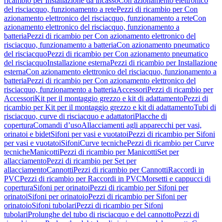
ricambio per Installazione da incasso
Con azionamento elettronico
del risciacquo, funzionamento a rete
Pezzi di ricambio per Con
azionamento elettronico del risciacquo, funzionamento a rete
Con
azionamento elettronico del risciacquo, funzionamento a
batteria
Pezzi di ricambio per Con azionamento elettronico del
risciacquo, funzionamento a batteria
Con azionamento pneumatico
del risciacquo
Pezzi di ricambio per Con azionamento pneumatico
del risciacquo
Installazione esterna
Pezzi di ricambio per Installazione
esterna
Con azionamento elettronico del risciacquo, funzionamento a
batteria
Pezzi di ricambio per Con azionamento elettronico del
risciacquo, funzionamento a batteria
Accessori
Pezzi di ricambio per
Accessori
Kit per il montaggio grezzo e kit di adattamento
Pezzi di
ricambio per Kit per il montaggio grezzo e kit di adattamento
Tubi di
risciacquo, curve di risciacquo e adattatori
Placche di
copertura
Comandi d’uso
Allacciamenti agli apparecchi per vasi,
orinatoi e bidet
Sifoni per vasi e vuotatoi
Pezzi di ricambio per Sifoni
per vasi e vuotatoi
Sifoni
Curve tecniche
Pezzi di ricambio per Curve
tecniche
Manicotti
Pezzi di ricambio per Manicotti
Set per
allacciamento
Pezzi di ricambio per Set per
allacciamento
Cannotti
Pezzi di ricambio per Cannotti
Raccordi in
PVC
Pezzi di ricambio per Raccordi in PVC
Morsetti e cappucci di
copertura
Sifoni per orinatoi
Pezzi di ricambio per Sifoni per
orinatoi
Sifoni per orinatoio
Pezzi di ricambio per Sifoni per
orinatoio
Sifoni tubolari
Pezzi di ricambio per Sifoni
tubolari
Prolunghe del tubo di risciacquo e del cannotto
Pezzi di