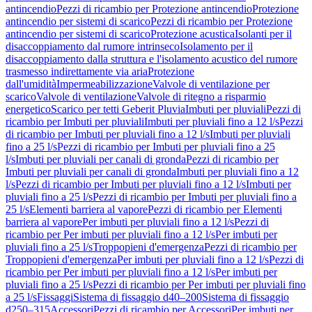
antincendio
Pezzi di ricambio per Protezione antincendio
Protezione
antincendio per sistemi di scarico
Pezzi di ricambio per Protezione
antincendio per sistemi di scarico
Protezione acustica
Isolanti per il
disaccoppiamento dal rumore intrinseco
Isolamento per il
disaccoppiamento dalla struttura e l'isolamento acustico del rumore
trasmesso indirettamente via aria
Protezione
dall'umidità
Impermeabilizzazione
Valvole di ventilazione per
scarico
Valvole di ventilazione
Valvole di ritegno a risparmio
energetico
Scarico per tetti Geberit Pluvia
Imbuti per pluviali
Pezzi di
ricambio per Imbuti per pluviali
Imbuti per pluviali fino a 12 l/s
Pezzi
di ricambio per Imbuti per pluviali fino a 12 l/s
Imbuti per pluviali
fino a 25 l/s
Pezzi di ricambio per Imbuti per pluviali fino a 25
l/s
Imbuti per pluviali per canali di gronda
Pezzi di ricambio per
Imbuti per pluviali per canali di gronda
Imbuti per pluviali fino a 12
l/s
Pezzi di ricambio per Imbuti per pluviali fino a 12 l/s
Imbuti per
pluviali fino a 25 l/s
Pezzi di ricambio per Imbuti per pluviali fino a
25 l/s
Elementi barriera al vapore
Pezzi di ricambio per Elementi
barriera al vapore
Per imbuti per pluviali fino a 12 l/s
Pezzi di
ricambio per Per imbuti per pluviali fino a 12 l/s
Per imbuti per
pluviali fino a 25 l/s
Troppopieni d'emergenza
Pezzi di ricambio per
Troppopieni d'emergenza
Per imbuti per pluviali fino a 12 l/s
Pezzi di
ricambio per Per imbuti per pluviali fino a 12 l/s
Per imbuti per
pluviali fino a 25 l/s
Pezzi di ricambio per Per imbuti per pluviali fino
a 25 l/s
Fissaggi
Sistema di fissaggio d40–200
Sistema di fissaggio
d250–315
Accessori
Pezzi di ricambio per Accessori
Per imbuti per