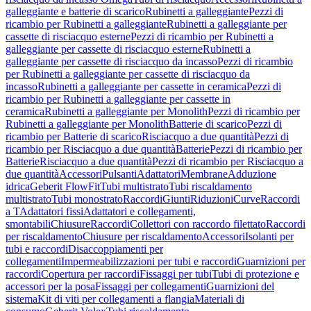
galleggiante e batterie di scarico
Rubinetti a galleggiante
Pezzi di
ricambio per Rubinetti a galleggiante
Rubinetti a galleggiante per
cassette di risciacquo esterne
Pezzi di ricambio per Rubinetti a
galleggiante per cassette di risciacquo esterne
Rubinetti a
galleggiante per cassette di risciacquo da incasso
Pezzi di ricambio
per Rubinetti a galleggiante per cassette di risciacquo da
incasso
Rubinetti a galleggiante per cassette in ceramica
Pezzi di
ricambio per Rubinetti a galleggiante per cassette in
ceramica
Rubinetti a galleggiante per Monolith
Pezzi di ricambio per
Rubinetti a galleggiante per Monolith
Batterie di scarico
Pezzi di
ricambio per Batterie di scarico
Risciacquo a due quantità
Pezzi di
ricambio per Risciacquo a due quantità
Batterie
Pezzi di ricambio per
Batterie
Risciacquo a due quantità
Pezzi di ricambio per Risciacquo a
due quantità
Accessori
Pulsanti
Adattatori
Membrane
Adduzione
idrica
Geberit FlowFit
Tubi multistrato
Tubi riscaldamento
multistrato
Tubi monostrato
Raccordi
Giunti
Riduzioni
Curve
Raccordi
a T
Adattatori fissi
Adattatori e collegamenti,
smontabili
Chiusure
Raccordi
Collettori con raccordo filettato
Raccordi
per riscaldamento
Chiusure per riscaldamento
Accessori
Isolanti per
tubi e raccordi
Disaccoppiamenti per
collegamenti
Impermeabilizzazioni per tubi e raccordi
Guarnizioni per
raccordi
Copertura per raccordi
Fissaggi per tubi
Tubi di protezione e
accessori per la posa
Fissaggi per collegamenti
Guarnizioni del
sistema
Kit di viti per collegamenti a flangia
Materiali di