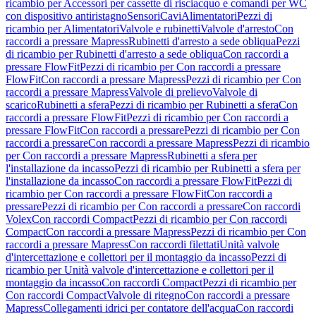
ricambio per Accessori per cassette di risciacquo e comandi per WC
con dispositivo antiristagno
Sensori
Cavi
Alimentatori
Pezzi di
ricambio per Alimentatori
Valvole e rubinetti
Valvole d'arresto
Con
raccordi a pressare Mapress
Rubinetti d'arresto a sede obliqua
Pezzi
di ricambio per Rubinetti d'arresto a sede obliqua
Con raccordi a
pressare FlowFit
Pezzi di ricambio per Con raccordi a pressare
FlowFit
Con raccordi a pressare Mapress
Pezzi di ricambio per Con
raccordi a pressare Mapress
Valvole di prelievo
Valvole di
scarico
Rubinetti a sfera
Pezzi di ricambio per Rubinetti a sfera
Con
raccordi a pressare FlowFit
Pezzi di ricambio per Con raccordi a
pressare FlowFit
Con raccordi a pressare
Pezzi di ricambio per Con
raccordi a pressare
Con raccordi a pressare Mapress
Pezzi di ricambio
per Con raccordi a pressare Mapress
Rubinetti a sfera per
l'installazione da incasso
Pezzi di ricambio per Rubinetti a sfera per
l'installazione da incasso
Con raccordi a pressare FlowFit
Pezzi di
ricambio per Con raccordi a pressare FlowFit
Con raccordi a
pressare
Pezzi di ricambio per Con raccordi a pressare
Con raccordi
Volex
Con raccordi Compact
Pezzi di ricambio per Con raccordi
Compact
Con raccordi a pressare Mapress
Pezzi di ricambio per Con
raccordi a pressare Mapress
Con raccordi filettati
Unità valvole
d'intercettazione e collettori per il montaggio da incasso
Pezzi di
ricambio per Unità valvole d'intercettazione e collettori per il
montaggio da incasso
Con raccordi Compact
Pezzi di ricambio per
Con raccordi Compact
Valvole di ritegno
Con raccordi a pressare
Mapress
Collegamenti idrici per contatore dell'acqua
Con raccordi