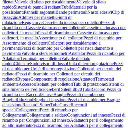
filettati
Valvole di sfiato per riscaldamento
Valvole di sfiato
rapido
Sistemi di pannelli radianti
Tubi
Materiali per la
posa
Isolanti
Pannelli sagomati
Bande perimetrali
Nastri adesivi
Clip di
fissaggio
Additivi per massetti
Giunti di
dilatazione
Reggicurve
Cassette da incasso per collettori
Pezzi di
ricambio per Cassette da incasso per collettori
Cassette da incasso per
collettori, in metallo
Pezzi di ricambio per Cassette da incasso per
collettori, in metallo
Assortimento di collettori
Pezzi di ricambio per
Assortimento di collettori
Collettori per riscaldamento a
pavimento
Pezzi di ricambio per Collettori per riscaldamento a
pavimento
Valvole a sfera
Termometri
Adattatori
Pezzi di ricambio per
Adattatori
Terminali per collettori
Valvole di sfiato
rapido
Chiusure
Suddivisori di flusso
Unità di termoregolazione
Pezzi
di ricambio per Unità di termoregolazione
Collettori per circuiti dei
radiatori
Pezzi di ricambio per Collettori per circuiti dei
radiatori
Bypass
Componenti di regolazione
Attuatori
Termostati
ambiente
Accessori
Isolanti per collettori
Tubi di protezione
Sistemi di
smaltimento dell’edificio
Geberit Silent-db20
Tubi
Raccordi
Pezzi di
ricambio per Raccordi
Curve
Braghe
Pezzi di ricambio per
Braghe
Riduzioni
Braghe d'ispezione
Pezzi di ricambio per Braghe
d'ispezione
Raccordi SuperTube
Curve
Raccordi
speciali
Collegamenti
Pezzi di ricambio per
Collegamenti
Collegamenti a saldare
Congiunzioni ad innesto
Pezzi di
ricambio per Congiunzioni ad innesto
Adattatori per il collegamento
ad altri materiali
Pezzi di ricambio per Adattatori per il collegamento