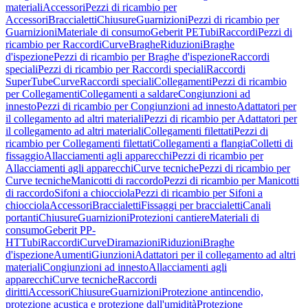
materiali
Accessori
Pezzi di ricambio per
Accessori
Braccialetti
Chiusure
Guarnizioni
Pezzi di ricambio per
Guarnizioni
Materiale di consumo
Geberit PE
Tubi
Raccordi
Pezzi di
ricambio per Raccordi
Curve
Braghe
Riduzioni
Braghe
d'ispezione
Pezzi di ricambio per Braghe d'ispezione
Raccordi
speciali
Pezzi di ricambio per Raccordi speciali
Raccordi
SuperTube
Curve
Raccordi speciali
Collegamenti
Pezzi di ricambio
per Collegamenti
Collegamenti a saldare
Congiunzioni ad
innesto
Pezzi di ricambio per Congiunzioni ad innesto
Adattatori per
il collegamento ad altri materiali
Pezzi di ricambio per Adattatori per
il collegamento ad altri materiali
Collegamenti filettati
Pezzi di
ricambio per Collegamenti filettati
Collegamenti a flangia
Colletti di
fissaggio
Allacciamenti agli apparecchi
Pezzi di ricambio per
Allacciamenti agli apparecchi
Curve tecniche
Pezzi di ricambio per
Curve tecniche
Manicotti di raccordo
Pezzi di ricambio per Manicotti
di raccordo
Sifoni a chiocciola
Pezzi di ricambio per Sifoni a
chiocciola
Accessori
Braccialetti
Fissaggi per braccialetti
Canali
portanti
Chiusure
Guarnizioni
Protezioni cantiere
Materiali di
consumo
Geberit PP-
HT
Tubi
Raccordi
Curve
Diramazioni
Riduzioni
Braghe
d'ispezione
Aumenti
Giunzioni
Adattatori per il collegamento ad altri
materiali
Congiunzioni ad innesto
Allacciamenti agli
apparecchi
Curve tecniche
Raccordi
diritti
Accessori
Chiusure
Guarnizioni
Protezione antincendio,
protezione acustica e protezione dall'umidità
Protezione