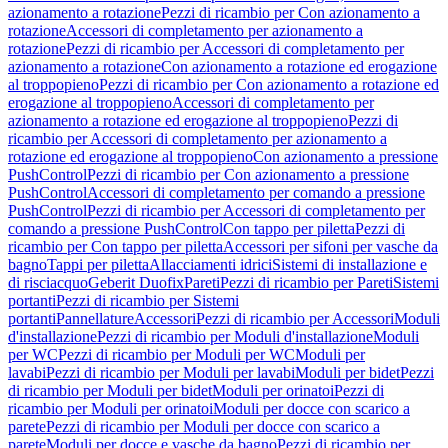
azionamento a rotazione
Pezzi di ricambio per Con azionamento a
rotazione
Accessori di completamento per azionamento a
rotazione
Pezzi di ricambio per Accessori di completamento per
azionamento a rotazione
Con azionamento a rotazione ed erogazione
al troppopieno
Pezzi di ricambio per Con azionamento a rotazione ed
erogazione al troppopieno
Accessori di completamento per
azionamento a rotazione ed erogazione al troppopieno
Pezzi di
ricambio per Accessori di completamento per azionamento a
rotazione ed erogazione al troppopieno
Con azionamento a pressione
PushControl
Pezzi di ricambio per Con azionamento a pressione
PushControl
Accessori di completamento per comando a pressione
PushControl
Pezzi di ricambio per Accessori di completamento per
comando a pressione PushControl
Con tappo per piletta
Pezzi di
ricambio per Con tappo per piletta
Accessori per sifoni per vasche da
bagno
Tappi per piletta
Allacciamenti idrici
Sistemi di installazione e
di risciacquo
Geberit Duofix
Pareti
Pezzi di ricambio per Pareti
Sistemi
portanti
Pezzi di ricambio per Sistemi
portanti
Pannellature
Accessori
Pezzi di ricambio per Accessori
Moduli
d'installazione
Pezzi di ricambio per Moduli d'installazione
Moduli
per WC
Pezzi di ricambio per Moduli per WC
Moduli per
lavabi
Pezzi di ricambio per Moduli per lavabi
Moduli per bidet
Pezzi
di ricambio per Moduli per bidet
Moduli per orinatoi
Pezzi di
ricambio per Moduli per orinatoi
Moduli per docce con scarico a
parete
Pezzi di ricambio per Moduli per docce con scarico a
parete
Moduli per docce e vasche da bagno
Pezzi di ricambio per