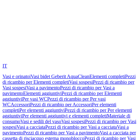
IT
Vasi e orinatoi
Vasi bidet Geberit AquaClean
Elementi completi
Pezzi
di ricambio per Elementi completi
Vasi sospesi
Pezzi di ricambio per
Vasi sospesi
Vasi a pavimento
Pezzi di ricambio per Vasi a
pavimento
Elementi aggiuntivi
Pezzi di ricambio per Elementi
aggiuntivi
Per vasi WC
Pezzi di ricambio per Per vasi
WC
Accessori
Pezzi di ricambio per Accessori
Per elementi
completi
Per elementi aggiuntivi
Pezzi di ricambio per Per elementi
aggiuntivi
Per elementi aggiuntivi e elementi completi
Materiale di
consumo
Vasi e sedili del vaso
Vasi sospesi
Pezzi di ricambio per Vasi
sospesi
Vasi a cacciata
Pezzi di ricambio per Vasi a cacciata
Vasi a
pavimento
Pezzi di ricambio per Vasi a pavimento
Vasi a cacciata per
cassetta di risciacquo esterna monoblocco
Pezzi di ricambio per Vasi