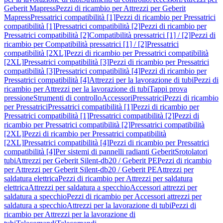
Geberit Mapress
Pezzi di ricambio per Attrezzi per Geberit
Mapress
Pressatrici compatibilità [1]
Pezzi di ricambio per Pressatrici
compatibilità [1]
Pressatrici compatibilità [2]
Pezzi di ricambio per
Pressatrici compatibilità [2]
Compatibilità pressatrici [1] / [2]
Pezzi di
ricambio per Compatibilità pressatrici [1] / [2]
Pressatrici
compatibilità [2XL]
Pezzi di ricambio per Pressatrici compatibilità
[2XL]
Pressatrici compatibilità [3]
Pezzi di ricambio per Pressatrici
compatibilità [3]
Pressatrici compatibilità [4]
Pezzi di ricambio per
Pressatrici compatibilità [4]
Attrezzi per la lavorazione di tubi
Pezzi di
ricambio per Attrezzi per la lavorazione di tubi
Tappi prova
pressione
Strumenti di controllo
Accessori
Pressatrici
Pezzi di ricambio
per Pressatrici
Pressatrici compatibilità [1]
Pezzi di ricambio per
Pressatrici compatibilità [1]
Pressatrici compatibilità [2]
Pezzi di
ricambio per Pressatrici compatibilità [2]
Pressatrici compatibilità
[2XL]
Pezzi di ricambio per Pressatrici compatibilità
[2XL]
Pressatrici compatibilità [4]
Pezzi di ricambio per Pressatrici
compatibilità [4]
Per sistemi di pannelli radianti Geberit
Srotolatori
tubi
Attrezzi per Geberit Silent-db20 / Geberit PE
Pezzi di ricambio
per Attrezzi per Geberit Silent-db20 / Geberit PE
Attrezzi per
saldatura elettrica
Pezzi di ricambio per Attrezzi per saldatura
elettrica
Attrezzi per saldatura a specchio
Accessori attrezzi per
saldatura a specchio
Pezzi di ricambio per Accessori attrezzi per
saldatura a specchio
Attrezzi per la lavorazione di tubi
Pezzi di
ricambio per Attrezzi per la lavorazione di