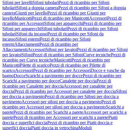
Sifoni per lavelli
Sifoni tubolari
Pezzi di ricambio per Sifoni
tubolari
Sifoni a doppia camera
Pezzi di ricambio per Sifoni a doppia
camera
Giunti per lavello
Pezzi di ricambio per Giunti per
lavello
Manicotti
Pezzi di ricambio per Manicotti
Accessori
Pezzi di
ricambio per Accessori
Sifoni per apparecchi
Pezzi di ricambio per
Sifoni per apparecchi
Sifoni tubolari
Pezzi di ricambio per Sifoni
tubolari
Sifoni da incasso
Pezzi di ricambio per Sifoni da
incasso
Sifoni esterni
Pezzi di ricambio per Sifoni
esterni
Allacciamenti
Pezzi di ricambio per
Allacciamenti
Accessori
Sifoni per lavatoi
Pezzi di ricambio per Sifoni
per lavatoi
Sifoni
Pezzi di ricambio per Sifoni
Curve tecniche
Pezzi di
ricambio per Curve tecniche
Manicotti
Pezzi di ricambio per
Manicotti
Pilette di scarico
Pezzi di ricambio per Pilette di
scarico
Accessori
Pezzi di ricambio per Accessori
Docce e vasche da
bagno
Docce
Scarichi a pavimento per docce
Pezzi di ricambio per
Scarichi a pavimento per docce
Canalette per doccia
Pezzi di
ricambio per Canalette per doccia
Accessori per canalette per
doccia
Pezzi di ricambio per Accessori per canalette per doccia
Sifoni
per doccia a pavimento
Pezzi di ricambio per Sifoni per doccia a
pavimento
Accessori per sifoni per doccia a pavimento
Pezzi di
ricambio per Accessori per sifoni per doccia a pavimento
Scarichi a
parete
Pezzi di ricambio per Scarichi a parete
Accessori per scarichi a
parete
Pezzi di ricambio per Accessori per scarichi a parete
Piatti
doccia e superfici doccia
Pezzi di ricambio per Piatti doccia e
superfici doccia
Piatti doccia in vetrochina
Moduli