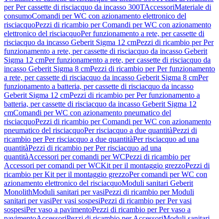
per Per cassette di risciacquo da incasso 300T
Accessori
Materiale di
consumo
Comandi per WC con azionamento elettronico del
risciacquo
Pezzi di ricambio per Comandi per WC con azionamento
elettronico del risciacquo
Per funzionamento a rete, per cassette di
risciacquo da incasso Geberit Sigma 12 cm
Pezzi di ricambio per Per
funzionamento a rete, per cassette di risciacquo da incasso Geberit
Sigma 12 cm
Per funzionamento a rete, per cassette di risciacquo da
incasso Geberit Sigma 8 cm
Pezzi di ricambio per Per funzionamento
a rete, per cassette di risciacquo da incasso Geberit Sigma 8 cm
Per
funzionamento a batteria, per cassette di risciacquo da incasso
Geberit Sigma 12 cm
Pezzi di ricambio per Per funzionamento a
batteria, per cassette di risciacquo da incasso Geberit Sigma 12
cm
Comandi per WC con azionamento pneumatico del
risciacquo
Pezzi di ricambio per Comandi per WC con azionamento
pneumatico del risciacquo
Per risciacquo a due quantità
Pezzi di
ricambio per Per risciacquo a due quantità
Per risciacquo ad una
quantità
Pezzi di ricambio per Per risciacquo ad una
quantità
Accessori per comandi per WC
Pezzi di ricambio per
Accessori per comandi per WC
Kit per il montaggio grezzo
Pezzi di
ricambio per Kit per il montaggio grezzo
Per comandi per WC con
azionamento elettronico del risciacquo
Moduli sanitari Geberit
Monolith
Moduli sanitari per vasi
Pezzi di ricambio per Moduli
sanitari per vasi
Per vasi sospesi
Pezzi di ricambio per Per vasi
sospesi
Per vaso a pavimento
Pezzi di ricambio per Per vaso a
pavimento
Accessori
Pezzi di ricambio per Accessori
Moduli sanitari