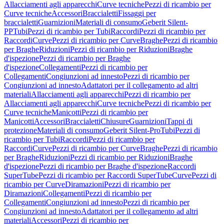
Allacciamenti agli apparecchi
Curve tecniche
Pezzi di ricambio per
Curve tecniche
Accessori
Braccialetti
Fissaggi per
braccialetti
Guarnizioni
Materiali di consumo
Geberit Silent-
PP
Tubi
Pezzi di ricambio per Tubi
Raccordi
Pezzi di ricambio per
Raccordi
Curve
Pezzi di ricambio per Curve
Braghe
Pezzi di ricambio
per Braghe
Riduzioni
Pezzi di ricambio per Riduzioni
Braghe
d'ispezione
Pezzi di ricambio per Braghe
d'ispezione
Collegamenti
Pezzi di ricambio per
Collegamenti
Congiunzioni ad innesto
Pezzi di ricambio per
Congiunzioni ad innesto
Adattatori per il collegamento ad altri
materiali
Allacciamenti agli apparecchi
Pezzi di ricambio per
Allacciamenti agli apparecchi
Curve tecniche
Pezzi di ricambio per
Curve tecniche
Manicotti
Pezzi di ricambio per
Manicotti
Accessori
Braccialetti
Chiusure
Guarnizioni
Tappi di
protezione
Materiali di consumo
Geberit Silent-Pro
Tubi
Pezzi di
ricambio per Tubi
Raccordi
Pezzi di ricambio per
Raccordi
Curve
Pezzi di ricambio per Curve
Braghe
Pezzi di ricambio
per Braghe
Riduzioni
Pezzi di ricambio per Riduzioni
Braghe
d'ispezione
Pezzi di ricambio per Braghe d'ispezione
Raccordi
SuperTube
Pezzi di ricambio per Raccordi SuperTube
Curve
Pezzi di
ricambio per Curve
Diramazioni
Pezzi di ricambio per
Diramazioni
Collegamenti
Pezzi di ricambio per
Collegamenti
Congiunzioni ad innesto
Pezzi di ricambio per
Congiunzioni ad innesto
Adattatori per il collegamento ad altri
materiali
Accessori
Pezzi di ricambio per