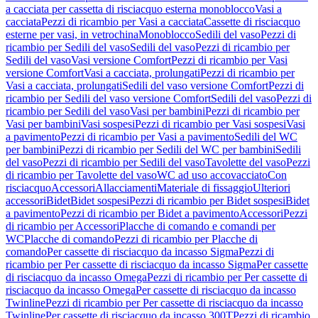
a cacciata per cassetta di risciacquo esterna monoblocco
Vasi a
cacciata
Pezzi di ricambio per Vasi a cacciata
Cassette di risciacquo
esterne per vasi, in vetrochina
Monoblocco
Sedili del vaso
Pezzi di
ricambio per Sedili del vaso
Sedili del vaso
Pezzi di ricambio per
Sedili del vaso
Vasi versione Comfort
Pezzi di ricambio per Vasi
versione Comfort
Vasi a cacciata, prolungati
Pezzi di ricambio per
Vasi a cacciata, prolungati
Sedili del vaso versione Comfort
Pezzi di
ricambio per Sedili del vaso versione Comfort
Sedili del vaso
Pezzi di
ricambio per Sedili del vaso
Vasi per bambini
Pezzi di ricambio per
Vasi per bambini
Vasi sospesi
Pezzi di ricambio per Vasi sospesi
Vasi
a pavimento
Pezzi di ricambio per Vasi a pavimento
Sedili del WC
per bambini
Pezzi di ricambio per Sedili del WC per bambini
Sedili
del vaso
Pezzi di ricambio per Sedili del vaso
Tavolette del vaso
Pezzi
di ricambio per Tavolette del vaso
WC ad uso accovacciato
Con
risciacquo
Accessori
Allacciamenti
Materiale di fissaggio
Ulteriori
accessori
Bidet
Bidet sospesi
Pezzi di ricambio per Bidet sospesi
Bidet
a pavimento
Pezzi di ricambio per Bidet a pavimento
Accessori
Pezzi
di ricambio per Accessori
Placche di comando e comandi per
WC
Placche di comando
Pezzi di ricambio per Placche di
comando
Per cassette di risciacquo da incasso Sigma
Pezzi di
ricambio per Per cassette di risciacquo da incasso Sigma
Per cassette
di risciacquo da incasso Omega
Pezzi di ricambio per Per cassette di
risciacquo da incasso Omega
Per cassette di risciacquo da incasso
Twinline
Pezzi di ricambio per Per cassette di risciacquo da incasso
Twinline
Per cassette di risciacquo da incasso 300T
Pezzi di ricambio