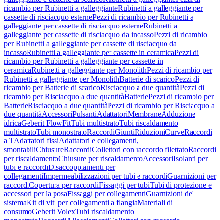
ricambio per Rubinetti a galleggiante
Rubinetti a galleggiante per
cassette di risciacquo esterne
Pezzi di ricambio per Rubinetti a
galleggiante per cassette di risciacquo esterne
Rubinetti a
galleggiante per cassette di risciacquo da incasso
Pezzi di ricambio
per Rubinetti a galleggiante per cassette di risciacquo da
incasso
Rubinetti a galleggiante per cassette in ceramica
Pezzi di
ricambio per Rubinetti a galleggiante per cassette in
ceramica
Rubinetti a galleggiante per Monolith
Pezzi di ricambio per
Rubinetti a galleggiante per Monolith
Batterie di scarico
Pezzi di
ricambio per Batterie di scarico
Risciacquo a due quantità
Pezzi di
ricambio per Risciacquo a due quantità
Batterie
Pezzi di ricambio per
Batterie
Risciacquo a due quantità
Pezzi di ricambio per Risciacquo a
due quantità
Accessori
Pulsanti
Adattatori
Membrane
Adduzione
idrica
Geberit FlowFit
Tubi multistrato
Tubi riscaldamento
multistrato
Tubi monostrato
Raccordi
Giunti
Riduzioni
Curve
Raccordi
a T
Adattatori fissi
Adattatori e collegamenti,
smontabili
Chiusure
Raccordi
Collettori con raccordo filettato
Raccordi
per riscaldamento
Chiusure per riscaldamento
Accessori
Isolanti per
tubi e raccordi
Disaccoppiamenti per
collegamenti
Impermeabilizzazioni per tubi e raccordi
Guarnizioni per
raccordi
Copertura per raccordi
Fissaggi per tubi
Tubi di protezione e
accessori per la posa
Fissaggi per collegamenti
Guarnizioni del
sistema
Kit di viti per collegamenti a flangia
Materiali di
consumo
Geberit Volex
Tubi riscaldamento