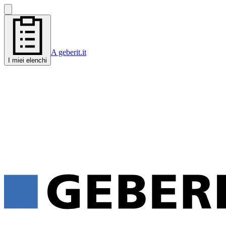
A geberit.it
I miei elenchi