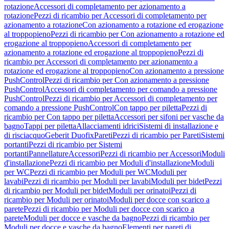
rotazione
Accessori di completamento per azionamento a
rotazione
Pezzi di ricambio per Accessori di completamento per
azionamento a rotazione
Con azionamento a rotazione ed erogazione
al troppopieno
Pezzi di ricambio per Con azionamento a rotazione ed
erogazione al troppopieno
Accessori di completamento per
azionamento a rotazione ed erogazione al troppopieno
Pezzi di
ricambio per Accessori di completamento per azionamento a
rotazione ed erogazione al troppopieno
Con azionamento a pressione
PushControl
Pezzi di ricambio per Con azionamento a pressione
PushControl
Accessori di completamento per comando a pressione
PushControl
Pezzi di ricambio per Accessori di completamento per
comando a pressione PushControl
Con tappo per piletta
Pezzi di
ricambio per Con tappo per piletta
Accessori per sifoni per vasche da
bagno
Tappi per piletta
Allacciamenti idrici
Sistemi di installazione e
di risciacquo
Geberit Duofix
Pareti
Pezzi di ricambio per Pareti
Sistemi
portanti
Pezzi di ricambio per Sistemi
portanti
Pannellature
Accessori
Pezzi di ricambio per Accessori
Moduli
d'installazione
Pezzi di ricambio per Moduli d'installazione
Moduli
per WC
Pezzi di ricambio per Moduli per WC
Moduli per
lavabi
Pezzi di ricambio per Moduli per lavabi
Moduli per bidet
Pezzi
di ricambio per Moduli per bidet
Moduli per orinatoi
Pezzi di
ricambio per Moduli per orinatoi
Moduli per docce con scarico a
parete
Pezzi di ricambio per Moduli per docce con scarico a
parete
Moduli per docce e vasche da bagno
Pezzi di ricambio per
Moduli per docce e vasche da bagno
Elementi per pareti di