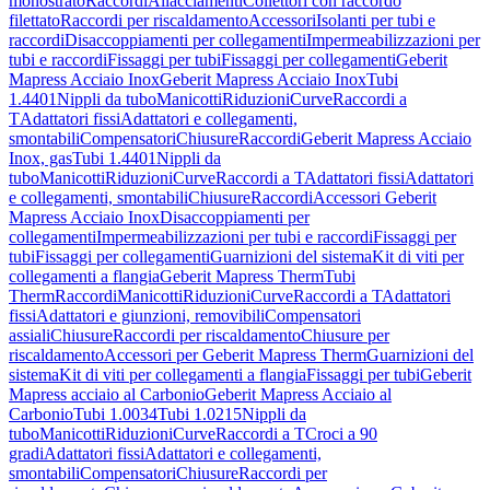
monostrato
Raccordi
Allacciamenti
Collettori con raccordo
filettato
Raccordi per riscaldamento
Accessori
Isolanti per tubi e
raccordi
Disaccoppiamenti per collegamenti
Impermeabilizzazioni per
tubi e raccordi
Fissaggi per tubi
Fissaggi per collegamenti
Geberit
Mapress Acciaio Inox
Geberit Mapress Acciaio Inox
Tubi
1.4401
Nippli da tubo
Manicotti
Riduzioni
Curve
Raccordi a
T
Adattatori fissi
Adattatori e collegamenti,
smontabili
Compensatori
Chiusure
Raccordi
Geberit Mapress Acciaio
Inox, gas
Tubi 1.4401
Nippli da
tubo
Manicotti
Riduzioni
Curve
Raccordi a T
Adattatori fissi
Adattatori
e collegamenti, smontabili
Chiusure
Raccordi
Accessori Geberit
Mapress Acciaio Inox
Disaccoppiamenti per
collegamenti
Impermeabilizzazioni per tubi e raccordi
Fissaggi per
tubi
Fissaggi per collegamenti
Guarnizioni del sistema
Kit di viti per
collegamenti a flangia
Geberit Mapress Therm
Tubi
Therm
Raccordi
Manicotti
Riduzioni
Curve
Raccordi a T
Adattatori
fissi
Adattatori e giunzioni, removibili
Compensatori
assiali
Chiusure
Raccordi per riscaldamento
Chiusure per
riscaldamento
Accessori per Geberit Mapress Therm
Guarnizioni del
sistema
Kit di viti per collegamenti a flangia
Fissaggi per tubi
Geberit
Mapress acciaio al Carbonio
Geberit Mapress Acciaio al
Carbonio
Tubi 1.0034
Tubi 1.0215
Nippli da
tubo
Manicotti
Riduzioni
Curve
Raccordi a T
Croci a 90
gradi
Adattatori fissi
Adattatori e collegamenti,
smontabili
Compensatori
Chiusure
Raccordi per