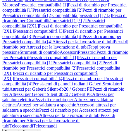
Mapress
Pressatrici compatibilità [1]
Pezzi di ricambio per Pressatrici
compatibilità [1]
Pressatrici compatibilità [2]
Pezzi di ricambio per
Pressatrici compatibilità [2]
Compatibilità pressatrici [1] / [2]
Pezzi di
ricambio per Compatibilità pressatrici [1] / [2]
Pressatrici
compatibilità [2XL]
Pezzi di ricambio per Pressatrici compatibilità
[2XL]
Pressatrici compatibilità [3]
Pezzi di ricambio per Pressatrici
compatibilità [3]
Pressatrici compatibilità [4]
Pezzi di ricambio per
Pressatrici compatibilità [4]
Attrezzi per la lavorazione di tubi
Pezzi di
ricambio per Attrezzi per la lavorazione di tubi
Tappi prova
pressione
Strumenti di controllo
Accessori
Pressatrici
Pezzi di ricambio
per Pressatrici
Pressatrici compatibilità [1]
Pezzi di ricambio per
Pressatrici compatibilità [1]
Pressatrici compatibilità [2]
Pezzi di
ricambio per Pressatrici compatibilità [2]
Pressatrici compatibilità
[2XL]
Pezzi di ricambio per Pressatrici compatibilità
[2XL]
Pressatrici compatibilità [4]
Pezzi di ricambio per Pressatrici
compatibilità [4]
Per sistemi di pannelli radianti Geberit
Srotolatori
tubi
Attrezzi per Geberit Silent-db20 / Geberit PE
Pezzi di ricambio
per Attrezzi per Geberit Silent-db20 / Geberit PE
Attrezzi per
saldatura elettrica
Pezzi di ricambio per Attrezzi per saldatura
elettrica
Attrezzi per saldatura a specchio
Accessori attrezzi per
saldatura a specchio
Pezzi di ricambio per Accessori attrezzi per
saldatura a specchio
Attrezzi per la lavorazione di tubi
Pezzi di
ricambio per Attrezzi per la lavorazione di
tubi
Telecomandi
Telecomandi