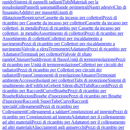
rapido
Sistemi di pannelli radianti
Tubi
Materiali per la
posa
Isolanti
Pannelli sagomati
Bande perimetrali
Nastri adesivi
Clip di
fissaggio
Additivi per massetti
Giunti di
dilatazione
Reggicurve
Cassette da incasso per collettori
Pezzi di
ricambio per Cassette da incasso per collettori
Cassette da incasso per
collettori, in metallo
Pezzi di ricambio per Cassette da incasso per
collettori, in metallo
Assortimento di collettori
Pezzi di ricambio per
Assortimento di collettori
Collettori per riscaldamento a
pavimento
Pezzi di ricambio per Collettori per riscaldamento a
pavimento
Valvole a sfera
Termometri
Adattatori
Pezzi di ricambio per
Adattatori
Terminali per collettori
Valvole di sfiato
rapido
Chiusure
Suddivisori di flusso
Unità di termoregolazione
Pezzi
di ricambio per Unità di termoregolazione
Collettori per circuiti dei
radiatori
Pezzi di ricambio per Collettori per circuiti dei
radiatori
Bypass
Componenti di regolazione
Attuatori
Termostati
ambiente
Accessori
Isolanti per collettori
Tubi di protezione
Sistemi di
smaltimento dell’edificio
Geberit Silent-db20
Tubi
Raccordi
Pezzi di
ricambio per Raccordi
Curve
Braghe
Pezzi di ricambio per
Braghe
Riduzioni
Braghe d'ispezione
Pezzi di ricambio per Braghe
d'ispezione
Raccordi SuperTube
Curve
Raccordi
speciali
Collegamenti
Pezzi di ricambio per
Collegamenti
Collegamenti a saldare
Congiunzioni ad innesto
Pezzi di
ricambio per Congiunzioni ad innesto
Adattatori per il collegamento
ad altri materiali
Pezzi di ricambio per Adattatori per il collegamento
ad altri materiali
Allacciamenti agli apparecchi
Pezzi di ricambio per