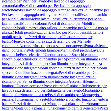
ricambio per Piani per lavabo
Per lavabo da appoggio
arrotondato
Pezzi di ricambio per Per lavabo da appoggio
arrotondato
Per lavabo da appoggio rettangolare
Pezzi di ricambio per
Per lavabo da appoggio rettangolare
Mobili laterali
Pezzi di ricambio
per Mobili laterali
Mobili laterali bassi
Pezzi di ricambio per Mobili
laterali bassi
Mobili a colonna
Pezzi di ricambio per Mobili a
colonna
Mobili a mezza altezza
Pezzi di ricambio per Mobili a mezza
altezza
Mobili pensili
Pezzi di ricambio per Mobili pensili
Ulteriori
mobili per bagno
Pezzi di ricambio per Ulteriori mobili per
bagno
Mensole contenitore
Pezzi di ricambio per Mensole
contenitore
Accessori
Inserti per cassetti e portaoggetti
Portasalviette e
ganci portasalviette
Elementi luminosi
Maniglie
Set piedini
Lavagne
magnetiche
Prese elettriche
Ulteriori accessori
Specchi e mobili
specchio
Specchio
Pezzi di ricambio per Specchio
Con illuminazione
integrata
Pezzi di ricambio per Con illuminazione integrata
Senza
illuminazione integrata
Mobili specchio
Pezzi di ricambio per Mobili
specchio
Con illuminazione integrata
Pezzi di ricambio per Con
illuminazione integrata
Senza illuminazione integrata
Pezzi di
ricambio per Senza illuminazione integrata
Accessori
Elementi
luminosi
Ulteriori accessori
Prese elettriche
Rubinetti
Rubinetterie per
lavabo
Pezzi di ricambio per Rubinetterie per lavabo
Montaggio a
pianale, funzionamento a rete
Pezzi di ricambio per Montaggio a
pianale, funzionamento a rete
Montaggio a pianale, funzionamento a
batteria
Pezzi di ricambio per Montaggio a pianale, funzionamento a
batteria
Montaggio a pianale, funzionamento tramite generatore
Pezzi