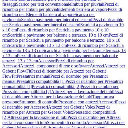
fissaggi
Scarico per tetti convenzionale
Imbuti per pluviali
Pezzi di
ricambio per Imbuti per pluviali
Elementi barriera al vapore
Pezzi di
ricambio per Elementi barriera al vapore
Scarico per
pavimento
Scarico pavimento per interni ed esterni
Pezzi di ricambio
per Scarico pavimento per interni ed esterni
Scarichi a pavimento 10
x 10 cm
Pezzi di ricambio per Scarichi a pavimento 10 x 10
cm
Scarichi a pavimento per balcone e terrazzo, 10 x 10 cm
Pezzi di
ricambio per Scarichi a pavimento per balcone e terrazzo, 10 x 10
cm
Scarichi a pavimento 13 x 13 cm
Pezzi di ricambio per Scarichi a
pavimento 13 x 13 cm
Scarichi a pavimento per balconi e terrazzi, 13
x 13 cm
Pezzi di ricambio per Scarichi a pavimento per balconi e
terrazzi, 13 x 13 cm
Accessori
Pezzi di ricambio per
Accessori
Attrezzi, componenti di rete e software
Attrezzi
Attrezzi per
Geberit FlowFit
Pezzi di ricambio per Attrezzi per Geberit
FlowFit
Pressatrici manuali
Pezzi di ricambio per Pressatrici
manuali
Pressatrici compatibilità [1]
Pezzi di ricambio per Pressatrici
compatibilità [1]
Pressatrici compatibilità [2]
Pezzi di ricambio per
Pressatrici compatibilità [2]
Attrezzi per la lavorazione dei tubi
Pezzi
di ricambio per Attrezzi per la lavorazione dei tubi
Tappi prova
pressione
Strumenti di controllo
Pressatrici con attrezzi
Accessori
Pezzi
di ricambio per Accessori
Attrezzi per Geberit Volex
Pezzi di
ricambio per Attrezzi per Geberit Volex
Pressatrici compatibilità
[2]
Attrezzi per la lavorazione di tubi
Pezzi di ricambio per Attrezzi
per la lavorazione di tubi
Strumenti di controllo
Accessori
Attrezzi per
Geberit Mapress
Pezzi di ricambio per Attrezzi per Geberit