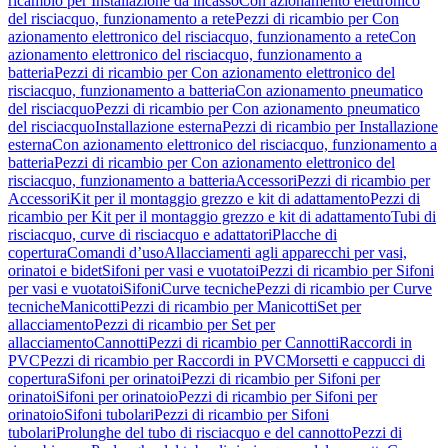
ricambio per Installazione da incasso
Con azionamento elettronico
del risciacquo, funzionamento a rete
Pezzi di ricambio per Con
azionamento elettronico del risciacquo, funzionamento a rete
Con
azionamento elettronico del risciacquo, funzionamento a
batteria
Pezzi di ricambio per Con azionamento elettronico del
risciacquo, funzionamento a batteria
Con azionamento pneumatico
del risciacquo
Pezzi di ricambio per Con azionamento pneumatico
del risciacquo
Installazione esterna
Pezzi di ricambio per Installazione
esterna
Con azionamento elettronico del risciacquo, funzionamento a
batteria
Pezzi di ricambio per Con azionamento elettronico del
risciacquo, funzionamento a batteria
Accessori
Pezzi di ricambio per
Accessori
Kit per il montaggio grezzo e kit di adattamento
Pezzi di
ricambio per Kit per il montaggio grezzo e kit di adattamento
Tubi di
risciacquo, curve di risciacquo e adattatori
Placche di
copertura
Comandi d’uso
Allacciamenti agli apparecchi per vasi,
orinatoi e bidet
Sifoni per vasi e vuotatoi
Pezzi di ricambio per Sifoni
per vasi e vuotatoi
Sifoni
Curve tecniche
Pezzi di ricambio per Curve
tecniche
Manicotti
Pezzi di ricambio per Manicotti
Set per
allacciamento
Pezzi di ricambio per Set per
allacciamento
Cannotti
Pezzi di ricambio per Cannotti
Raccordi in
PVC
Pezzi di ricambio per Raccordi in PVC
Morsetti e cappucci di
copertura
Sifoni per orinatoi
Pezzi di ricambio per Sifoni per
orinatoi
Sifoni per orinatoio
Pezzi di ricambio per Sifoni per
orinatoio
Sifoni tubolari
Pezzi di ricambio per Sifoni
tubolari
Prolunghe del tubo di risciacquo e del cannotto
Pezzi di