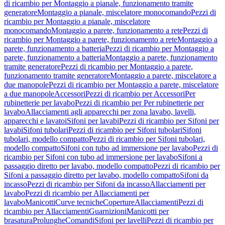
di ricambio per Montaggio a pianale, funzionamento tramite
generatore
Montaggio a pianale, miscelatore monocomando
Pezzi di
ricambio per Montaggio a pianale, miscelatore
monocomando
Montaggio a parete, funzionamento a rete
Pezzi di
ricambio per Montaggio a parete, funzionamento a rete
Montaggio a
parete, funzionamento a batteria
Pezzi di ricambio per Montaggio a
parete, funzionamento a batteria
Montaggio a parete, funzionamento
tramite generatore
Pezzi di ricambio per Montaggio a parete,
funzionamento tramite generatore
Montaggio a parete, miscelatore a
due manopole
Pezzi di ricambio per Montaggio a parete, miscelatore
a due manopole
Accessori
Pezzi di ricambio per Accessori
Per
rubinetterie per lavabo
Pezzi di ricambio per Per rubinetterie per
lavabo
Allacciamenti agli apparecchi per zona lavabo, lavelli,
apparecchi e lavatoi
Sifoni per lavabi
Pezzi di ricambio per Sifoni per
lavabi
Sifoni tubolari
Pezzi di ricambio per Sifoni tubolari
Sifoni
tubolari, modello compatto
Pezzi di ricambio per Sifoni tubolari,
modello compatto
Sifoni con tubo ad immersione per lavabo
Pezzi di
ricambio per Sifoni con tubo ad immersione per lavabo
Sifoni a
passaggio diretto per lavabo, modello compatto
Pezzi di ricambio per
Sifoni a passaggio diretto per lavabo, modello compatto
Sifoni da
incasso
Pezzi di ricambio per Sifoni da incasso
Allacciamenti per
lavabo
Pezzi di ricambio per Allacciamenti per
lavabo
Manicotti
Curve tecniche
Coperture
Allacciamenti
Pezzi di
ricambio per Allacciamenti
Guarnizioni
Manicotti per
brasatura
Prolunghe
Comandi
Sifoni per lavelli
Pezzi di ricambio per