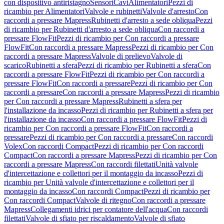
con dispositivo antiristagno
Sensori
Cavi
Alimentatori
Pezzi di
ricambio per Alimentatori
Valvole e rubinetti
Valvole d'arresto
Con
raccordi a pressare Mapress
Rubinetti d'arresto a sede obliqua
Pezzi
di ricambio per Rubinetti d'arresto a sede obliqua
Con raccordi a
pressare FlowFit
Pezzi di ricambio per Con raccordi a pressare
FlowFit
Con raccordi a pressare Mapress
Pezzi di ricambio per Con
raccordi a pressare Mapress
Valvole di prelievo
Valvole di
scarico
Rubinetti a sfera
Pezzi di ricambio per Rubinetti a sfera
Con
raccordi a pressare FlowFit
Pezzi di ricambio per Con raccordi a
pressare FlowFit
Con raccordi a pressare
Pezzi di ricambio per Con
raccordi a pressare
Con raccordi a pressare Mapress
Pezzi di ricambio
per Con raccordi a pressare Mapress
Rubinetti a sfera per
l'installazione da incasso
Pezzi di ricambio per Rubinetti a sfera per
l'installazione da incasso
Con raccordi a pressare FlowFit
Pezzi di
ricambio per Con raccordi a pressare FlowFit
Con raccordi a
pressare
Pezzi di ricambio per Con raccordi a pressare
Con raccordi
Volex
Con raccordi Compact
Pezzi di ricambio per Con raccordi
Compact
Con raccordi a pressare Mapress
Pezzi di ricambio per Con
raccordi a pressare Mapress
Con raccordi filettati
Unità valvole
d'intercettazione e collettori per il montaggio da incasso
Pezzi di
ricambio per Unità valvole d'intercettazione e collettori per il
montaggio da incasso
Con raccordi Compact
Pezzi di ricambio per
Con raccordi Compact
Valvole di ritegno
Con raccordi a pressare
Mapress
Collegamenti idrici per contatore dell'acqua
Con raccordi
filettati
Valvole di sfiato per riscaldamento
Valvole di sfiato