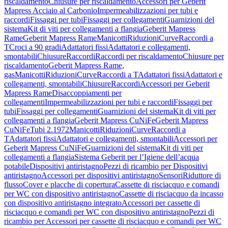
riscaldamento
Chiusure per riscaldamento
Accessori per Geberit
Mapress Acciaio al Carbonio
Impermeabilizzazioni per tubi e
raccordi
Fissaggi per tubi
Fissaggi per collegamenti
Guarnizioni del
sistema
Kit di viti per collegamenti a flangia
Geberit Mapress
Rame
Geberit Mapress Rame
Manicotti
Riduzioni
Curve
Raccordi a
T
Croci a 90 gradi
Adattatori fissi
Adattatori e collegamenti,
smontabili
Chiusure
Raccordi
Raccordi per riscaldamento
Chiusure per
riscaldamento
Geberit Mapress Rame,
gas
Manicotti
Riduzioni
Curve
Raccordi a T
Adattatori fissi
Adattatori e
collegamenti, smontabili
Chiusure
Raccordi
Accessori per Geberit
Mapress Rame
Disaccoppiamenti per
collegamenti
Impermeabilizzazioni per tubi e raccordi
Fissaggi per
tubi
Fissaggi per collegamenti
Guarnizioni del sistema
Kit di viti per
collegamenti a flangia
Geberit Mapress CuNiFe
Geberit Mapress
CuNiFe
Tubi 2.1972
Manicotti
Riduzioni
Curve
Raccordi a
T
Adattatori fissi
Adattatori e collegamenti, smontabili
Accessori per
Geberit Mapress CuNiFe
Guarnizioni del sistema
Kit di viti per
collegamenti a flangia
Sistema Geberit per l’Igiene dell’acqua
potabile
Dispositivi antiristagno
Pezzi di ricambio per Dispositivi
antiristagno
Accessori per dispositivi antiristagno
Sensori
Riduttore di
flusso
Cover e placche di copertura
Cassette di risciacquo e comandi
per WC con dispositivo antiristagno
Cassette di risciacquo da incasso
con dispositivo antiristagno integrato
Accessori per cassette di
risciacquo e comandi per WC con dispositivo antiristagno
Pezzi di
ricambio per Accessori per cassette di risciacquo e comandi per WC