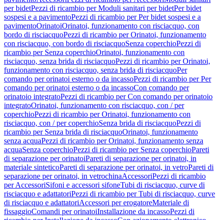
per bidet
Pezzi di ricambio per Moduli sanitari per bidet
Per bidet
sospesi e a pavimento
Pezzi di ricambio per Per bidet sospesi e a
pavimento
Orinatoi
Orinatoi, funzionamento con risciacquo, con
bordo di risciacquo
Pezzi di ricambio per Orinatoi, funzionamento
con risciacquo, con bordo di risciacquo
Senza coperchio
Pezzi di
ricambio per Senza coperchio
Orinatoi, funzionamento con
risciacquo, senza brida di risciacquo
Pezzi di ricambio per Orinatoi,
funzionamento con risciacquo, senza brida di risciacquo
Per
comando per orinatoi esterno o da incasso
Pezzi di ricambio per Per
comando per orinatoi esterno o da incasso
Con comando per
orinatoio integrato
Pezzi di ricambio per Con comando per orinatoio
integrato
Orinatoi, funzionamento con risciacquo, con / per
coperchio
Pezzi di ricambio per Orinatoi, funzionamento con
risciacquo, con / per coperchio
Senza brida di risciacquo
Pezzi di
ricambio per Senza brida di risciacquo
Orinatoi, funzionamento
senza acqua
Pezzi di ricambio per Orinatoi, funzionamento senza
acqua
Senza coperchio
Pezzi di ricambio per Senza coperchio
Pareti
di separazione per orinatoi
Pareti di separazione per orinatoi, in
materiale sintetico
Pareti di separazione per orinatoi, in vetro
Pareti di
separazione per orinatoi, in vetrochina
Accessori
Pezzi di ricambio
per Accessori
Sifoni e accessori sifone
Tubi di risciacquo, curve di
risciacquo e adattatori
Pezzi di ricambio per Tubi di risciacquo, curve
di risciacquo e adattatori
Accessori per erogatore
Materiale di
fissaggio
Comandi per orinatoi
Installazione da incasso
Pezzi di