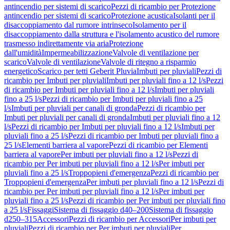
antincendio per sistemi di scarico
Pezzi di ricambio per Protezione
antincendio per sistemi di scarico
Protezione acustica
Isolanti per il
disaccoppiamento dal rumore intrinseco
Isolamento per il
disaccoppiamento dalla struttura e l'isolamento acustico del rumore
trasmesso indirettamente via aria
Protezione
dall'umidità
Impermeabilizzazione
Valvole di ventilazione per
scarico
Valvole di ventilazione
Valvole di ritegno a risparmio
energetico
Scarico per tetti Geberit Pluvia
Imbuti per pluviali
Pezzi di
ricambio per Imbuti per pluviali
Imbuti per pluviali fino a 12 l/s
Pezzi
di ricambio per Imbuti per pluviali fino a 12 l/s
Imbuti per pluviali
fino a 25 l/s
Pezzi di ricambio per Imbuti per pluviali fino a 25
l/s
Imbuti per pluviali per canali di gronda
Pezzi di ricambio per
Imbuti per pluviali per canali di gronda
Imbuti per pluviali fino a 12
l/s
Pezzi di ricambio per Imbuti per pluviali fino a 12 l/s
Imbuti per
pluviali fino a 25 l/s
Pezzi di ricambio per Imbuti per pluviali fino a
25 l/s
Elementi barriera al vapore
Pezzi di ricambio per Elementi
barriera al vapore
Per imbuti per pluviali fino a 12 l/s
Pezzi di
ricambio per Per imbuti per pluviali fino a 12 l/s
Per imbuti per
pluviali fino a 25 l/s
Troppopieni d'emergenza
Pezzi di ricambio per
Troppopieni d'emergenza
Per imbuti per pluviali fino a 12 l/s
Pezzi di
ricambio per Per imbuti per pluviali fino a 12 l/s
Per imbuti per
pluviali fino a 25 l/s
Pezzi di ricambio per Per imbuti per pluviali fino
a 25 l/s
Fissaggi
Sistema di fissaggio d40–200
Sistema di fissaggio
d250–315
Accessori
Pezzi di ricambio per Accessori
Per imbuti per
pluviali
Pezzi di ricambio per Per imbuti per pluviali
Per