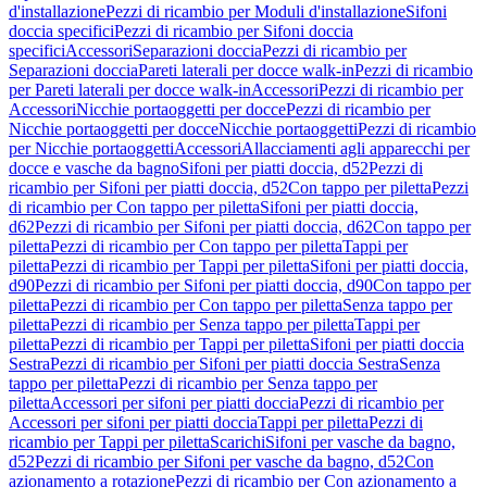
d'installazione
Pezzi di ricambio per Moduli d'installazione
Sifoni
doccia specifici
Pezzi di ricambio per Sifoni doccia
specifici
Accessori
Separazioni doccia
Pezzi di ricambio per
Separazioni doccia
Pareti laterali per docce walk-in
Pezzi di ricambio
per Pareti laterali per docce walk-in
Accessori
Pezzi di ricambio per
Accessori
Nicchie portaoggetti per docce
Pezzi di ricambio per
Nicchie portaoggetti per docce
Nicchie portaoggetti
Pezzi di ricambio
per Nicchie portaoggetti
Accessori
Allacciamenti agli apparecchi per
docce e vasche da bagno
Sifoni per piatti doccia, d52
Pezzi di
ricambio per Sifoni per piatti doccia, d52
Con tappo per piletta
Pezzi
di ricambio per Con tappo per piletta
Sifoni per piatti doccia,
d62
Pezzi di ricambio per Sifoni per piatti doccia, d62
Con tappo per
piletta
Pezzi di ricambio per Con tappo per piletta
Tappi per
piletta
Pezzi di ricambio per Tappi per piletta
Sifoni per piatti doccia,
d90
Pezzi di ricambio per Sifoni per piatti doccia, d90
Con tappo per
piletta
Pezzi di ricambio per Con tappo per piletta
Senza tappo per
piletta
Pezzi di ricambio per Senza tappo per piletta
Tappi per
piletta
Pezzi di ricambio per Tappi per piletta
Sifoni per piatti doccia
Sestra
Pezzi di ricambio per Sifoni per piatti doccia Sestra
Senza
tappo per piletta
Pezzi di ricambio per Senza tappo per
piletta
Accessori per sifoni per piatti doccia
Pezzi di ricambio per
Accessori per sifoni per piatti doccia
Tappi per piletta
Pezzi di
ricambio per Tappi per piletta
Scarichi
Sifoni per vasche da bagno,
d52
Pezzi di ricambio per Sifoni per vasche da bagno, d52
Con
azionamento a rotazione
Pezzi di ricambio per Con azionamento a