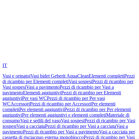
IT
Vasi e orinatoi
Vasi bidet Geberit AquaClean
Elementi completi
Pezzi
di ricambio per Elementi completi
Vasi sospesi
Pezzi di ricambio per
Vasi sospesi
Vasi a pavimento
Pezzi di ricambio per Vasi a
pavimento
Elementi aggiuntivi
Pezzi di ricambio per Elementi
aggiuntivi
Per vasi WC
Pezzi di ricambio per Per vasi
WC
Accessori
Pezzi di ricambio per Accessori
Per elementi
completi
Per elementi aggiuntivi
Pezzi di ricambio per Per elementi
aggiuntivi
Per elementi aggiuntivi e elementi completi
Materiale di
consumo
Vasi e sedili del vaso
Vasi sospesi
Pezzi di ricambio per Vasi
sospesi
Vasi a cacciata
Pezzi di ricambio per Vasi a cacciata
Vasi a
pavimento
Pezzi di ricambio per Vasi a pavimento
Vasi a cacciata per
cassetta di risciacquo esterna monoblocco
Pezzi di ricambio per Vasi