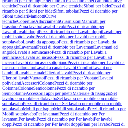
ricambio per Prolunghe del tubo di risciacquo e del cannotto
Curve
tecniche
Pezzi di ricambio per Curve tecniche
Sifoni per bidet
Pezzi di
ricambio per Sifoni per bidet
Sifoni tubolari
Pezzi di ricambio per
Sifoni tubolari
Manicotti
Curve
tecniche
Coperture
Allacciamenti
Guarnizioni
Manicotti per
brasatura
Zona lavabo
Lavabi
Lavabi
Pezzi di ricambio per
Lavabi
Lavabi doppi
Pezzi di ricambio per Lavabi doppi
Lavabi per
mobili sottolavabo
Pezzi di ricambio per Lavabi per mobili
sottolavabo
Lavabi da appoggio
Pezzi di ricambio per Lavabi da
appoggio
Lavamani
Pezzi di ricambio per Lavamani
Lavamani ad
angolo
Lavabi a semincasso
Pezzi di ricambio per Lavabi a
semincasso
Lavabi ad incasso
Pezzi di ricambio per Lavabi ad
incasso
Lavabi da incasso sottopiano
Pezzi di ricambio per Lavabi da
incasso sottopiano
Lavabi a canale
Lavabi Comfort
Lavabi per
bambini
Lavabi a canale
Ulteriori lavabi
Pezzi di ricambio per
Ulteriori lavabi
Vuotatoi
Pezzi di ricambio per Vuotatoi
Lavatoi
polivalenti
Accessori
Colonne
Pezzi di ricambio per
Colonne
Colonne
Semicolonne
Pezzi di ricambio per
Semicolonne
Accessori
Tappi per piletta
Materiale di fissaggio
Set
lavabo con mobile sottolavabo
Set lavabo per mobile con mobile
sottolavabo
Pezzi di ricambio per Set lavabo per mobile con mobile
sottolavabo
Mobili per bagno
Mobili sottolavabo
Pezzi di ricambio per
Mobili sottolavabo
Per lavamani
Pezzi di ricambio per Per
lavamani
Per lavabi
Pezzi di ricambio per Per lavabi
Per lavabi
doppi
Pezzi di ricambio per Per lavabi doppi
Piani per lavabo
Pezzi di