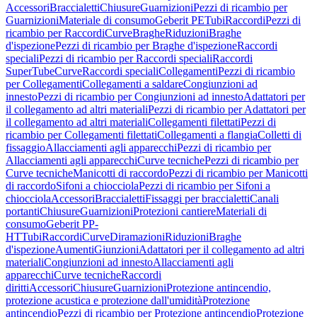
Accessori
Braccialetti
Chiusure
Guarnizioni
Pezzi di ricambio per
Guarnizioni
Materiale di consumo
Geberit PE
Tubi
Raccordi
Pezzi di
ricambio per Raccordi
Curve
Braghe
Riduzioni
Braghe
d'ispezione
Pezzi di ricambio per Braghe d'ispezione
Raccordi
speciali
Pezzi di ricambio per Raccordi speciali
Raccordi
SuperTube
Curve
Raccordi speciali
Collegamenti
Pezzi di ricambio
per Collegamenti
Collegamenti a saldare
Congiunzioni ad
innesto
Pezzi di ricambio per Congiunzioni ad innesto
Adattatori per
il collegamento ad altri materiali
Pezzi di ricambio per Adattatori per
il collegamento ad altri materiali
Collegamenti filettati
Pezzi di
ricambio per Collegamenti filettati
Collegamenti a flangia
Colletti di
fissaggio
Allacciamenti agli apparecchi
Pezzi di ricambio per
Allacciamenti agli apparecchi
Curve tecniche
Pezzi di ricambio per
Curve tecniche
Manicotti di raccordo
Pezzi di ricambio per Manicotti
di raccordo
Sifoni a chiocciola
Pezzi di ricambio per Sifoni a
chiocciola
Accessori
Braccialetti
Fissaggi per braccialetti
Canali
portanti
Chiusure
Guarnizioni
Protezioni cantiere
Materiali di
consumo
Geberit PP-
HT
Tubi
Raccordi
Curve
Diramazioni
Riduzioni
Braghe
d'ispezione
Aumenti
Giunzioni
Adattatori per il collegamento ad altri
materiali
Congiunzioni ad innesto
Allacciamenti agli
apparecchi
Curve tecniche
Raccordi
diritti
Accessori
Chiusure
Guarnizioni
Protezione antincendio,
protezione acustica e protezione dall'umidità
Protezione
antincendio
Pezzi di ricambio per Protezione antincendio
Protezione