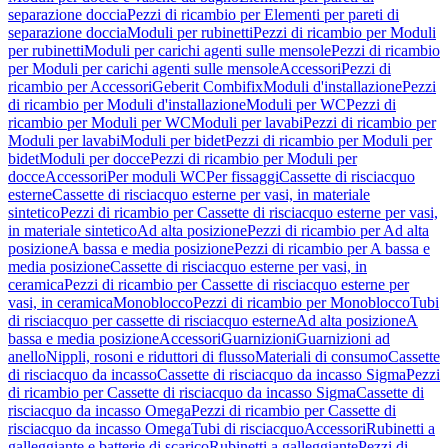
separazione doccia
Pezzi di ricambio per Elementi per pareti di
separazione doccia
Moduli per rubinetti
Pezzi di ricambio per Moduli
per rubinetti
Moduli per carichi agenti sulle mensole
Pezzi di ricambio
per Moduli per carichi agenti sulle mensole
Accessori
Pezzi di
ricambio per Accessori
Geberit Combifix
Moduli d'installazione
Pezzi
di ricambio per Moduli d'installazione
Moduli per WC
Pezzi di
ricambio per Moduli per WC
Moduli per lavabi
Pezzi di ricambio per
Moduli per lavabi
Moduli per bidet
Pezzi di ricambio per Moduli per
bidet
Moduli per docce
Pezzi di ricambio per Moduli per
docce
Accessori
Per moduli WC
Per fissaggi
Cassette di risciacquo
esterne
Cassette di risciacquo esterne per vasi, in materiale
sintetico
Pezzi di ricambio per Cassette di risciacquo esterne per vasi,
in materiale sintetico
Ad alta posizione
Pezzi di ricambio per Ad alta
posizione
A bassa e media posizione
Pezzi di ricambio per A bassa e
media posizione
Cassette di risciacquo esterne per vasi, in
ceramica
Pezzi di ricambio per Cassette di risciacquo esterne per
vasi, in ceramica
Monoblocco
Pezzi di ricambio per Monoblocco
Tubi
di risciacquo per cassette di risciacquo esterne
Ad alta posizione
A
bassa e media posizione
Accessori
Guarnizioni
Guarnizioni ad
anello
Nippli, rosoni e riduttori di flusso
Materiali di consumo
Cassette
di risciacquo da incasso
Cassette di risciacquo da incasso Sigma
Pezzi
di ricambio per Cassette di risciacquo da incasso Sigma
Cassette di
risciacquo da incasso Omega
Pezzi di ricambio per Cassette di
risciacquo da incasso Omega
Tubi di risciacquo
Accessori
Rubinetti a
galleggiante e batterie di scarico
Rubinetti a galleggiante
Pezzi di