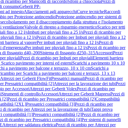
 di ricambio per Manicotti di raccordo
Sifoni a chiocciola
Pezzi di
 di consumo
Geberit PP-
ni ad innesto
Allacciamenti agli apparecchi
Curve tecniche
Raccordi
mbio per Protezione antincendio
Protezione antincendio per sistemi di
nseco
Isolamento per il disaccoppiamento dalla struttura e l'isolamento
i ventilazione
Valvole di ritegno a risparmio energetico
Scarico per tetti
ali fino a 12 l/s
Imbuti per pluviali fino a 25 l/s
Pezzi di ricambio per
pluviali fino a 12 l/s
Pezzi di ricambio per Imbuti per pluviali fino a 12
ti barriera al vapore
Per imbuti per pluviali fino a 12 l/s
Pezzi di
ni d'emergenza
Per imbuti per pluviali fino a 12 l/s
Pezzi di ricambio per
a di fissaggio d40–200
Sistema di fissaggio d250–315
Accessori
Pezzi
per pluviali
Pezzi di ricambio per Imbuti per pluviali
Elementi barriera
 Scarico pavimento per interni ed esterni
Scarichi a pavimento 10 x 10
chi a pavimento per balcone e terrazzo, 10 x 10 cm
Scarichi a
ricambio per Scarichi a pavimento per balconi e terrazzi, 13 x 13
 Attrezzi per Geberit FlowFit
Pressatrici manuali
Pezzi di ricambio per
er Pressatrici compatibilità [2]
Attrezzi per la lavorazione dei tubi
Pezzi
bio per Accessori
Attrezzi per Geberit Volex
Pezzi di ricambio per
i
Strumenti di controllo
Accessori
Attrezzi per Geberit Mapress
Pezzi di
à [2]
Pezzi di ricambio per Pressatrici compatibilità [2]
Compatibilità
atibilità [2XL]
Pressatrici compatibilità [3]
Pezzi di ricambio per
i di ricambio per Attrezzi per la lavorazione di tubi
Tappi prova
i compatibilità [1]
Pressatrici compatibilità [2]
Pezzi di ricambio per
zi di ricambio per Pressatrici compatibilità [4]
Per sistemi di pannelli
PE
Attrezzi per saldatura elettrica
Pezzi di ricambio per Attrezzi per