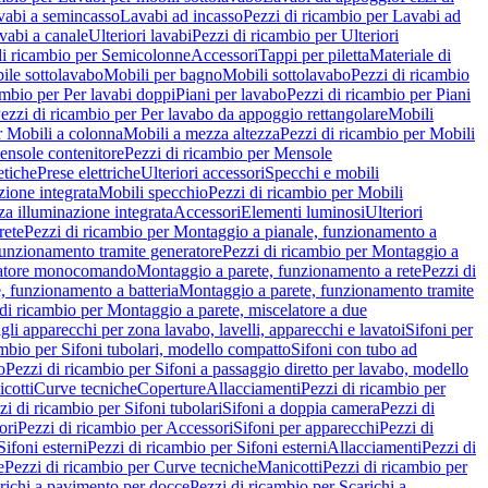
vabi a semincasso
Lavabi ad incasso
Pezzi di ricambio per Lavabi ad
vabi a canale
Ulteriori lavabi
Pezzi di ricambio per Ulteriori
di ricambio per Semicolonne
Accessori
Tappi per piletta
Materiale di
ile sottolavabo
Mobili per bagno
Mobili sottolavabo
Pezzi di ricambio
ambio per Per lavabi doppi
Piani per lavabo
Pezzi di ricambio per Piani
ezzi di ricambio per Per lavabo da appoggio rettangolare
Mobili
r Mobili a colonna
Mobili a mezza altezza
Pezzi di ricambio per Mobili
nsole contenitore
Pezzi di ricambio per Mensole
tiche
Prese elettriche
Ulteriori accessori
Specchi e mobili
zione integrata
Mobili specchio
Pezzi di ricambio per Mobili
za illuminazione integrata
Accessori
Elementi luminosi
Ulteriori
rete
Pezzi di ricambio per Montaggio a pianale, funzionamento a
funzionamento tramite generatore
Pezzi di ricambio per Montaggio a
elatore monocomando
Montaggio a parete, funzionamento a rete
Pezzi di
, funzionamento a batteria
Montaggio a parete, funzionamento tramite
di ricambio per Montaggio a parete, miscelatore a due
gli apparecchi per zona lavabo, lavelli, apparecchi e lavatoi
Sifoni per
ambio per Sifoni tubolari, modello compatto
Sifoni con tubo ad
o
Pezzi di ricambio per Sifoni a passaggio diretto per lavabo, modello
cotti
Curve tecniche
Coperture
Allacciamenti
Pezzi di ricambio per
zi di ricambio per Sifoni tubolari
Sifoni a doppia camera
Pezzi di
ori
Pezzi di ricambio per Accessori
Sifoni per apparecchi
Pezzi di
Sifoni esterni
Pezzi di ricambio per Sifoni esterni
Allacciamenti
Pezzi di
e
Pezzi di ricambio per Curve tecniche
Manicotti
Pezzi di ricambio per
richi a pavimento per docce
Pezzi di ricambio per Scarichi a