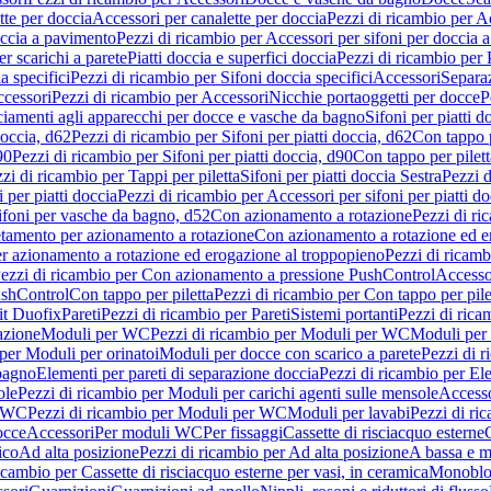
tte per doccia
Accessori per canalette per doccia
Pezzi di ricambio per Ac
occia a pavimento
Pezzi di ricambio per Accessori per sifoni per doccia 
r scarichi a parete
Piatti doccia e superfici doccia
Pezzi di ricambio per P
a specifici
Pezzi di ricambio per Sifoni doccia specifici
Accessori
Separa
cessori
Pezzi di ricambio per Accessori
Nicchie portaoggetti per docce
P
ciamenti agli apparecchi per docce e vasche da bagno
Sifoni per piatti d
doccia, d62
Pezzi di ricambio per Sifoni per piatti doccia, d62
Con tappo p
90
Pezzi di ricambio per Sifoni per piatti doccia, d90
Con tappo per pilett
zi di ricambio per Tappi per piletta
Sifoni per piatti doccia Sestra
Pezzi d
 per piatti doccia
Pezzi di ricambio per Accessori per sifoni per piatti do
ifoni per vasche da bagno, d52
Con azionamento a rotazione
Pezzi di r
etamento per azionamento a rotazione
Con azionamento a rotazione ed e
r azionamento a rotazione ed erogazione al troppopieno
Pezzi di ricam
ezzi di ricambio per Con azionamento a pressione PushControl
Accesso
ushControl
Con tappo per piletta
Pezzi di ricambio per Con tappo per pile
it Duofix
Pareti
Pezzi di ricambio per Pareti
Sistemi portanti
Pezzi di rica
azione
Moduli per WC
Pezzi di ricambio per Moduli per WC
Moduli per 
per Moduli per orinatoi
Moduli per docce con scarico a parete
Pezzi di r
 bagno
Elementi per pareti di separazione doccia
Pezzi di ricambio per Ele
ole
Pezzi di ricambio per Moduli per carichi agenti sulle mensole
Access
r WC
Pezzi di ricambio per Moduli per WC
Moduli per lavabi
Pezzi di ri
occe
Accessori
Per moduli WC
Per fissaggi
Cassette di risciacquo esterne
C
ico
Ad alta posizione
Pezzi di ricambio per Ad alta posizione
A bassa e m
icambio per Cassette di risciacquo esterne per vasi, in ceramica
Monoblo