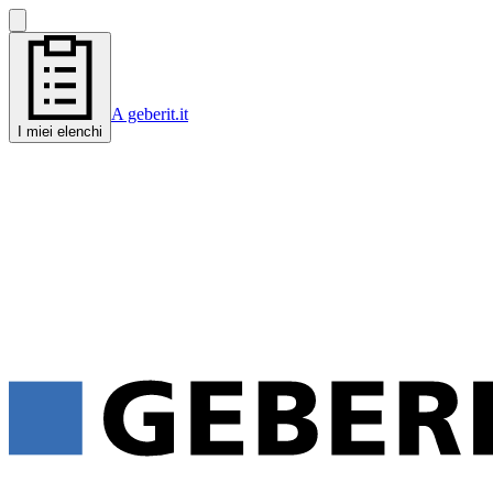
A geberit.it
I miei elenchi