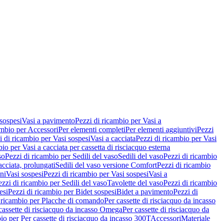
 sospesi
Vasi a pavimento
Pezzi di ricambio per Vasi a
ambio per Accessori
Per elementi completi
Per elementi aggiuntivi
Pezzi
i di ricambio per Vasi sospesi
Vasi a cacciata
Pezzi di ricambio per Vasi
io per Vasi a cacciata per cassetta di risciacquo esterna
so
Pezzi di ricambio per Sedili del vaso
Sedili del vaso
Pezzi di ricambio
acciata, prolungati
Sedili del vaso versione Comfort
Pezzi di ricambio
ni
Vasi sospesi
Pezzi di ricambio per Vasi sospesi
Vasi a
ezzi di ricambio per Sedili del vaso
Tavolette del vaso
Pezzi di ricambio
esi
Pezzi di ricambio per Bidet sospesi
Bidet a pavimento
Pezzi di
 ricambio per Placche di comando
Per cassette di risciacquo da incasso
 cassette di risciacquo da incasso Omega
Per cassette di risciacquo da
io per Per cassette di risciacquo da incasso 300T
Accessori
Materiale