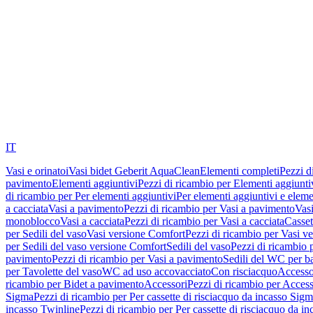
IT
Vasi e orinatoi
Vasi bidet Geberit AquaClean
Elementi completi
Pezzi d
pavimento
Elementi aggiuntivi
Pezzi di ricambio per Elementi aggiunti
di ricambio per Per elementi aggiuntivi
Per elementi aggiuntivi e eleme
a cacciata
Vasi a pavimento
Pezzi di ricambio per Vasi a pavimento
Vasi
monoblocco
Vasi a cacciata
Pezzi di ricambio per Vasi a cacciata
Casset
per Sedili del vaso
Vasi versione Comfort
Pezzi di ricambio per Vasi v
per Sedili del vaso versione Comfort
Sedili del vaso
Pezzi di ricambio p
pavimento
Pezzi di ricambio per Vasi a pavimento
Sedili del WC per b
per Tavolette del vaso
WC ad uso accovacciato
Con risciacquo
Accesso
ricambio per Bidet a pavimento
Accessori
Pezzi di ricambio per Access
Sigma
Pezzi di ricambio per Per cassette di risciacquo da incasso Sig
incasso Twinline
Pezzi di ricambio per Per cassette di risciacquo da i