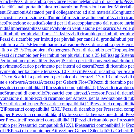
ecniche
Pezzi di ricambio per Curve tecniche
Manicotti di raccordo
Pezzi
ialetti
Canali portanti
Chiusure
Guarnizioni
Protezioni cantiere
Materiali
nti
Giunzioni
Adattatori per il collegamento ad altri materiali
Congiunzio
 acustica e protezione dall'umidità
Protezione antincendio
Pezzi di rica
rico
Protezione acustica
Isolanti per il disaccoppiamento dal rumore intri
midità
Impermeabilizzazione
Valvole di ventilazione per scarico
Valvole d
iali
Imbuti per pluviali fino a 12 l/s
Pezzi di ricambio per Imbuti per pluvi
Pezzi di ricambio per Imbuti per pluviali per canali di gronda
Imbuti per 
ali fino a 25 l/s
Elementi barriera al vapore
Pezzi di ricambio per Elemen
 fino a 25 l/s
Troppopieni d'emergenza
Pezzi di ricambio per Troppopie
Pezzi di ricambio per Per imbuti per pluviali fino a 25 l/s
Fissaggi
Sistem
Per imbuti per pluviali
Per fissaggi
Scarico per tetti convenzionale
Imbuti 
 pavimento
Scarico pavimento per interni ed esterni
Pezzi di ricambio per
pavimento per balcone e terrazzo, 10 x 10 cm
Pezzi di ricambio per Scari
x 13 cm
Scarichi a pavimento per balconi e terrazzi, 13 x 13 cm
Pezzi di 
ete e software
Attrezzi
Attrezzi per Geberit FlowFit
Pezzi di ricambio per
ssatrici compatibilità [1]
Pressatrici compatibilità [2]
Pezzi di ricambio p
one
Strumenti di controllo
Pressatrici con attrezzi
Accessori
Pezzi di ricam
avorazione di tubi
Pezzi di ricambio per Attrezzi per la lavorazione di tub
Pezzi di ricambio per Pressatrici compatibilità [1]
Pressatrici compatibilit
[2]
Pressatrici compatibilità [2XL]
Pezzi di ricambio per Pressatrici comp
o per Pressatrici compatibilità [4]
Attrezzi per la lavorazione di tubi
Pezz
er Pressatrici
Pressatrici compatibilità [1]
Pezzi di ricambio per Pressatric
ambio per Pressatrici compatibilità [2XL]
Pressatrici compatibilità [4]
Pez
rit PE
Pezzi di ricambio per Attrezzi per Geberit Silent-db20 / Geberit 