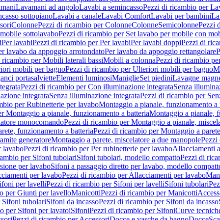
amani
Lavamani ad angolo
Lavabi a semincasso
Pezzi di ricambio per La
ncasso sottopiano
Lavabi a canale
Lavabi Comfort
Lavabi per bambini
La
sori
Colonne
Pezzi di ricambio per Colonne
Colonne
Semicolonne
Pezzi 
 mobile sottolavabo
Pezzi di ricambio per Set lavabo per mobile con mob
i
Per lavabi
Pezzi di ricambio per Per lavabi
Per lavabi doppi
Pezzi di ric
er lavabo da appoggio arrotondato
Per lavabo da appoggio rettangolare
P
 ricambio per Mobili laterali bassi
Mobili a colonna
Pezzi di ricambio pe
riori mobili per bagno
Pezzi di ricambio per Ulteriori mobili per bagno
Me
ganci portasalviette
Elementi luminosi
Maniglie
Set piedini
Lavagne magne
tegrata
Pezzi di ricambio per Con illuminazione integrata
Senza illumina
azione integrata
Senza illuminazione integrata
Pezzi di ricambio per Sen
mbio per Rubinetterie per lavabo
Montaggio a pianale, funzionamento a 
er Montaggio a pianale, funzionamento a batteria
Montaggio a pianale, 
elatore monocomando
Pezzi di ricambio per Montaggio a pianale, misc
rete, funzionamento a batteria
Pezzi di ricambio per Montaggio a parete
ramite generatore
Montaggio a parete, miscelatore a due manopole
Pezzi 
r lavabo
Pezzi di ricambio per Per rubinetterie per lavabo
Allacciamenti a
cambio per Sifoni tubolari
Sifoni tubolari, modello compatto
Pezzi di ric
sione per lavabo
Sifoni a passaggio diretto per lavabo, modello compatt
cciamenti per lavabo
Pezzi di ricambio per Allacciamenti per lavabo
Mani
ifoni per lavelli
Pezzi di ricambio per Sifoni per lavelli
Sifoni tubolari
Pez
o per Giunti per lavello
Manicotti
Pezzi di ricambio per Manicotti
Access
 Sifoni tubolari
Sifoni da incasso
Pezzi di ricambio per Sifoni da incasso
o per Sifoni per lavatoi
Sifoni
Pezzi di ricambio per Sifoni
Curve tecnich
sori
Pezzi di ricambio per Accessori
Docce e vasche da bagno
Docce
Sca