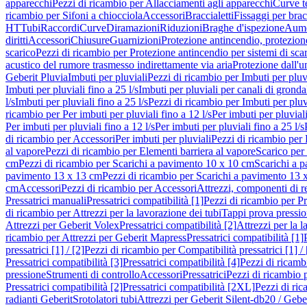
apparecchi
Pezzi di ricambio per Allacciamenti agli apparecchi
Curve t
ricambio per Sifoni a chiocciola
Accessori
Braccialetti
Fissaggi per bracc
HT
Tubi
Raccordi
Curve
Diramazioni
Riduzioni
Braghe d'ispezione
Aume
diritti
Accessori
Chiusure
Guarnizioni
Protezione antincendio, protezione
scarico
Pezzi di ricambio per Protezione antincendio per sistemi di sca
acustico del rumore trasmesso indirettamente via aria
Protezione dall'u
Geberit Pluvia
Imbuti per pluviali
Pezzi di ricambio per Imbuti per pluv
Imbuti per pluviali fino a 25 l/s
Imbuti per pluviali per canali di gronda
l/s
Imbuti per pluviali fino a 25 l/s
Pezzi di ricambio per Imbuti per pluvi
ricambio per Per imbuti per pluviali fino a 12 l/s
Per imbuti per pluviali
Per imbuti per pluviali fino a 12 l/s
Per imbuti per pluviali fino a 25 l/s
di ricambio per Accessori
Per imbuti per pluviali
Pezzi di ricambio per 
al vapore
Pezzi di ricambio per Elementi barriera al vapore
Scarico per
cm
Pezzi di ricambio per Scarichi a pavimento 10 x 10 cm
Scarichi a 
pavimento 13 x 13 cm
Pezzi di ricambio per Scarichi a pavimento 13 
cm
Accessori
Pezzi di ricambio per Accessori
Attrezzi, componenti di r
Pressatrici manuali
Pressatrici compatibilità [1]
Pezzi di ricambio per Pre
di ricambio per Attrezzi per la lavorazione dei tubi
Tappi prova pressi
Attrezzi per Geberit Volex
Pressatrici compatibilità [2]
Attrezzi per la l
ricambio per Attrezzi per Geberit Mapress
Pressatrici compatibilità [1]
pressatrici [1] / [2]
Pezzi di ricambio per Compatibilità pressatrici [1] / 
Pressatrici compatibilità [3]
Pressatrici compatibilità [4]
Pezzi di ricambi
pressione
Strumenti di controllo
Accessori
Pressatrici
Pezzi di ricambio p
Pressatrici compatibilità [2]
Pressatrici compatibilità [2XL]
Pezzi di ric
radianti Geberit
Srotolatori tubi
Attrezzi per Geberit Silent-db20 / Gebe