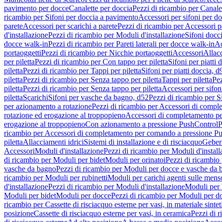
pavimento per docce
Canalette per doccia
Pezzi di ricambio per Canale
ricambio per Sifoni per doccia a pavimento
Accessori per sifoni per d
parete
Accessori per scarichi a parete
Pezzi di ricambio per Accessori pe
d'installazione
Pezzi di ricambio per Moduli d'installazione
Sifoni docci
docce walk-in
Pezzi di ricambio per Pareti laterali per docce walk-in
Ac
portaoggetti
Pezzi di ricambio per Nicchie portaoggetti
Accessori
Allac
per piletta
Pezzi di ricambio per Con tappo per piletta
Sifoni per piatti 
piletta
Pezzi di ricambio per Tappi per piletta
Sifoni per piatti doccia, d
piletta
Pezzi di ricambio per Senza tappo per piletta
Tappi per piletta
Pez
piletta
Pezzi di ricambio per Senza tappo per piletta
Accessori per sifoni
piletta
Scarichi
Sifoni per vasche da bagno, d52
Pezzi di ricambio per S
per azionamento a rotazione
Pezzi di ricambio per Accessori di compl
rotazione ed erogazione al troppopieno
Accessori di completamento pe
erogazione al troppopieno
Con azionamento a pressione PushControl
P
ricambio per Accessori di completamento per comando a pressione P
piletta
Allacciamenti idrici
Sistemi di installazione e di risciacquo
Geber
Accessori
Moduli d'installazione
Pezzi di ricambio per Moduli d'install
di ricambio per Moduli per bidet
Moduli per orinatoi
Pezzi di ricambio 
vasche da bagno
Pezzi di ricambio per Moduli per docce e vasche da
ricambio per Moduli per rubinetti
Moduli per carichi agenti sulle mens
d'installazione
Pezzi di ricambio per Moduli d'installazione
Moduli pe
Moduli per bidet
Moduli per docce
Pezzi di ricambio per Moduli per d
ricambio per Cassette di risciacquo esterne per vasi, in materiale sintet
posizione
Cassette di risciacquo esterne per vasi, in ceramica
Pezzi di r