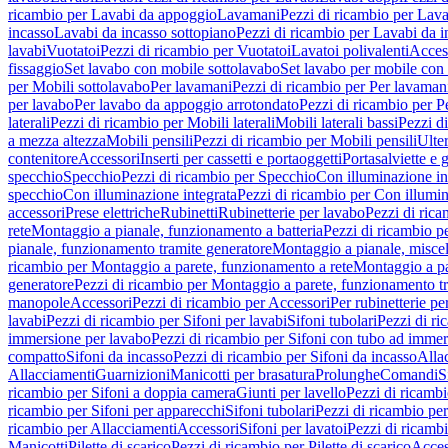
ricambio per Lavabi da appoggio
Lavamani
Pezzi di ricambio per Lav
incasso
Lavabi da incasso sottopiano
Pezzi di ricambio per Lavabi da i
lavabi
Vuotatoi
Pezzi di ricambio per Vuotatoi
Lavatoi polivalenti
Acces
fissaggio
Set lavabo con mobile sottolavabo
Set lavabo per mobile con
per Mobili sottolavabo
Per lavamani
Pezzi di ricambio per Per lavaman
per lavabo
Per lavabo da appoggio arrotondato
Pezzi di ricambio per P
laterali
Pezzi di ricambio per Mobili laterali
Mobili laterali bassi
Pezzi di
a mezza altezza
Mobili pensili
Pezzi di ricambio per Mobili pensili
Ulte
contenitore
Accessori
Inserti per cassetti e portaoggetti
Portasalviette e 
specchio
Specchio
Pezzi di ricambio per Specchio
Con illuminazione in
specchio
Con illuminazione integrata
Pezzi di ricambio per Con illumin
accessori
Prese elettriche
Rubinetti
Rubinetterie per lavabo
Pezzi di rica
rete
Montaggio a pianale, funzionamento a batteria
Pezzi di ricambio p
pianale, funzionamento tramite generatore
Montaggio a pianale, misc
ricambio per Montaggio a parete, funzionamento a rete
Montaggio a pa
generatore
Pezzi di ricambio per Montaggio a parete, funzionamento t
manopole
Accessori
Pezzi di ricambio per Accessori
Per rubinetterie pe
lavabi
Pezzi di ricambio per Sifoni per lavabi
Sifoni tubolari
Pezzi di ri
immersione per lavabo
Pezzi di ricambio per Sifoni con tubo ad immer
compatto
Sifoni da incasso
Pezzi di ricambio per Sifoni da incasso
Alla
Allacciamenti
Guarnizioni
Manicotti per brasatura
Prolunghe
Comandi
S
ricambio per Sifoni a doppia camera
Giunti per lavello
Pezzi di ricambi
ricambio per Sifoni per apparecchi
Sifoni tubolari
Pezzi di ricambio per
ricambio per Allacciamenti
Accessori
Sifoni per lavatoi
Pezzi di ricambi
Manicotti
Pilette di scarico
Pezzi di ricambio per Pilette di scarico
Acces