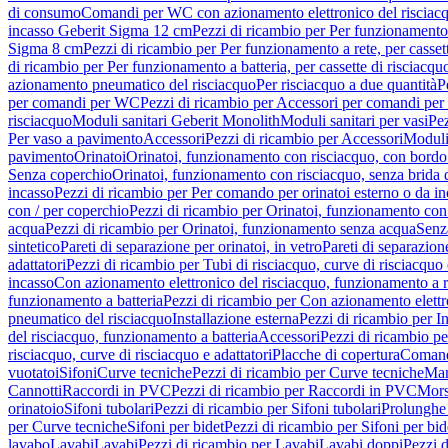
di consumo
Comandi per WC con azionamento elettronico del risciac
incasso Geberit Sigma 12 cm
Pezzi di ricambio per Per funzionamento 
Sigma 8 cm
Pezzi di ricambio per Per funzionamento a rete, per casse
di ricambio per Per funzionamento a batteria, per cassette di risciac
azionamento pneumatico del risciacquo
Per risciacquo a due quantità
P
per comandi per WC
Pezzi di ricambio per Accessori per comandi pe
risciacquo
Moduli sanitari Geberit Monolith
Moduli sanitari per vasi
Pez
Per vaso a pavimento
Accessori
Pezzi di ricambio per Accessori
Moduli 
pavimento
Orinatoi
Orinatoi, funzionamento con risciacquo, con bordo 
Senza coperchio
Orinatoi, funzionamento con risciacquo, senza brida d
incasso
Pezzi di ricambio per Per comando per orinatoi esterno o da i
con / per coperchio
Pezzi di ricambio per Orinatoi, funzionamento con 
acqua
Pezzi di ricambio per Orinatoi, funzionamento senza acqua
Senz
sintetico
Pareti di separazione per orinatoi, in vetro
Pareti di separazion
adattatori
Pezzi di ricambio per Tubi di risciacquo, curve di risciacquo 
incasso
Con azionamento elettronico del risciacquo, funzionamento a r
funzionamento a batteria
Pezzi di ricambio per Con azionamento elettr
pneumatico del risciacquo
Installazione esterna
Pezzi di ricambio per In
del risciacquo, funzionamento a batteria
Accessori
Pezzi di ricambio pe
risciacquo, curve di risciacquo e adattatori
Placche di copertura
Comand
vuotatoi
Sifoni
Curve tecniche
Pezzi di ricambio per Curve tecniche
Man
Cannotti
Raccordi in PVC
Pezzi di ricambio per Raccordi in PVC
Mors
orinatoio
Sifoni tubolari
Pezzi di ricambio per Sifoni tubolari
Prolunghe 
per Curve tecniche
Sifoni per bidet
Pezzi di ricambio per Sifoni per bid
lavabo
Lavabi
Lavabi
Pezzi di ricambio per Lavabi
Lavabi doppi
Pezzi 