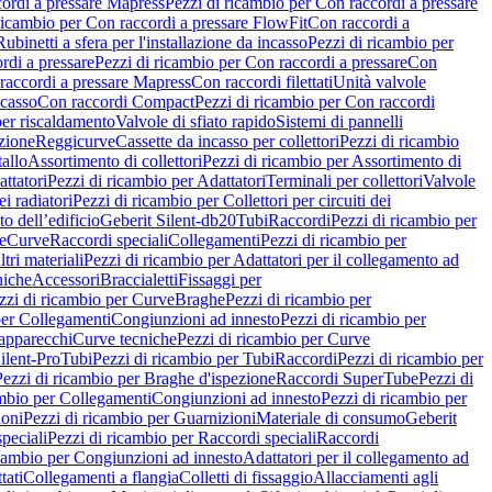
ordi a pressare Mapress
Pezzi di ricambio per Con raccordi a pressare
ricambio per Con raccordi a pressare FlowFit
Con raccordi a
Rubinetti a sfera per l'installazione da incasso
Pezzi di ricambio per
rdi a pressare
Pezzi di ricambio per Con raccordi a pressare
Con
raccordi a pressare Mapress
Con raccordi filettati
Unità valvole
ncasso
Con raccordi Compact
Pezzi di ricambio per Con raccordi
per riscaldamento
Valvole di sfiato rapido
Sistemi di pannelli
azione
Reggicurve
Cassette da incasso per collettori
Pezzi di ricambio
tallo
Assortimento di collettori
Pezzi di ricambio per Assortimento di
ttatori
Pezzi di ricambio per Adattatori
Terminali per collettori
Valvole
ei radiatori
Pezzi di ricambio per Collettori per circuiti dei
o dell’edificio
Geberit Silent-db20
Tubi
Raccordi
Pezzi di ricambio per
e
Curve
Raccordi speciali
Collegamenti
Pezzi di ricambio per
tri materiali
Pezzi di ricambio per Adattatori per il collegamento ad
niche
Accessori
Braccialetti
Fissaggi per
zzi di ricambio per Curve
Braghe
Pezzi di ricambio per
per Collegamenti
Congiunzioni ad innesto
Pezzi di ricambio per
 apparecchi
Curve tecniche
Pezzi di ricambio per Curve
ilent-Pro
Tubi
Pezzi di ricambio per Tubi
Raccordi
Pezzi di ricambio per
Pezzi di ricambio per Braghe d'ispezione
Raccordi SuperTube
Pezzi di
ambio per Collegamenti
Congiunzioni ad innesto
Pezzi di ricambio per
ioni
Pezzi di ricambio per Guarnizioni
Materiale di consumo
Geberit
peciali
Pezzi di ricambio per Raccordi speciali
Raccordi
icambio per Congiunzioni ad innesto
Adattatori per il collegamento ad
tati
Collegamenti a flangia
Colletti di fissaggio
Allacciamenti agli