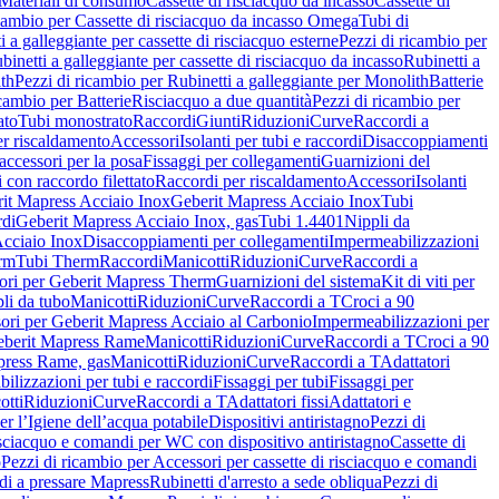
Materiali di consumo
Cassette di risciacquo da incasso
Cassette di
icambio per Cassette di risciacquo da incasso Omega
Tubi di
i a galleggiante per cassette di risciacquo esterne
Pezzi di ricambio per
binetti a galleggiante per cassette di risciacquo da incasso
Rubinetti a
ith
Pezzi di ricambio per Rubinetti a galleggiante per Monolith
Batterie
icambio per Batterie
Risciacquo a due quantità
Pezzi di ricambio per
ato
Tubi monostrato
Raccordi
Giunti
Riduzioni
Curve
Raccordi a
r riscaldamento
Accessori
Isolanti per tubi e raccordi
Disaccoppiamenti
accessori per la posa
Fissaggi per collegamenti
Guarnizioni del
i con raccordo filettato
Raccordi per riscaldamento
Accessori
Isolanti
it Mapress Acciaio Inox
Geberit Mapress Acciaio Inox
Tubi
di
Geberit Mapress Acciaio Inox, gas
Tubi 1.4401
Nippli da
Acciaio Inox
Disaccoppiamenti per collegamenti
Impermeabilizzazioni
rm
Tubi Therm
Raccordi
Manicotti
Riduzioni
Curve
Raccordi a
ori per Geberit Mapress Therm
Guarnizioni del sistema
Kit di viti per
li da tubo
Manicotti
Riduzioni
Curve
Raccordi a T
Croci a 90
ori per Geberit Mapress Acciaio al Carbonio
Impermeabilizzazioni per
berit Mapress Rame
Manicotti
Riduzioni
Curve
Raccordi a T
Croci a 90
press Rame, gas
Manicotti
Riduzioni
Curve
Raccordi a T
Adattatori
ilizzazioni per tubi e raccordi
Fissaggi per tubi
Fissaggi per
otti
Riduzioni
Curve
Raccordi a T
Adattatori fissi
Adattatori e
er l’Igiene dell’acqua potabile
Dispositivi antiristagno
Pezzi di
isciacquo e comandi per WC con dispositivo antiristagno
Cassette di
o
Pezzi di ricambio per Accessori per cassette di risciacquo e comandi
di a pressare Mapress
Rubinetti d'arresto a sede obliqua
Pezzi di