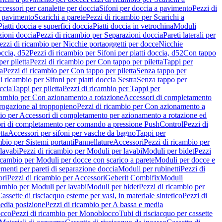
cessori per canalette per doccia
Sifoni per doccia a pavimento
Pezzi di
a pavimento
Scarichi a parete
Pezzi di ricambio per Scarichi a
iatti doccia e superfici doccia
Piatti doccia in vetrochina
Moduli
zioni doccia
Pezzi di ricambio per Separazioni doccia
Pareti laterali per
ezzi di ricambio per Nicchie portaoggetti per docce
Nicchie
occia, d52
Pezzi di ricambio per Sifoni per piatti doccia, d52
Con tappo
er piletta
Pezzi di ricambio per Con tappo per piletta
Tappi per
a
Pezzi di ricambio per Con tappo per piletta
Senza tappo per
i ricambio per Sifoni per piatti doccia Sestra
Senza tappo per
ccia
Tappi per piletta
Pezzi di ricambio per Tappi per
icambio per Con azionamento a rotazione
Accessori di completamento
rogazione al troppopieno
Pezzi di ricambio per Con azionamento a
bio per Accessori di completamento per azionamento a rotazione ed
ri di completamento per comando a pressione PushControl
Pezzi di
tta
Accessori per sifoni per vasche da bagno
Tappi per
mbio per Sistemi portanti
Pannellature
Accessori
Pezzi di ricambio per
lavabi
Pezzi di ricambio per Moduli per lavabi
Moduli per bidet
Pezzi
icambio per Moduli per docce con scarico a parete
Moduli per docce e
menti per pareti di separazione doccia
Moduli per rubinetti
Pezzi di
ori
Pezzi di ricambio per Accessori
Geberit Combifix
Moduli
cambio per Moduli per lavabi
Moduli per bidet
Pezzi di ricambio per
assette di risciacquo esterne per vasi, in materiale sintetico
Pezzi di
edia posizione
Pezzi di ricambio per A bassa e media
cco
Pezzi di ricambio per Monoblocco
Tubi di risciacquo per cassette