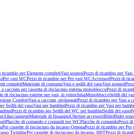
i ricambio per Elementi completi
Vasi sospesi
Pezzi di ricambio per Vasi
vi
Per vasi WC
Pezzi di ricambio per Per vasi WC
Accessori
Pezzi di ric
nti completi
Materiale di consumo
Vasi e sedili del vaso
Vasi sospesi
Pezz
 a cacciata per cassetta di risciacquo esterna monoblocco
Pezzi di ricamb
te di risciacquo esterne per vasi, in vetrochina
Monoblocco
Sedili del va
ersione Comfort
Vasi a cacciata, prolungati
Pezzi di ricambio per Vasi a c
er Sedili del vaso
Vasi per bambini
Pezzi di ricambio per Vasi per bambi
ambini
Pezzi di ricambio per Sedili del WC per bambini
Sedili del vaso
P
ri
Allacciamenti
Materiale di fissaggio
Ulteriori accessori
Bidet
Bidet sosp
ori
Placche di comando e comandi per WC
Placche di comando
Pezzi di
ma
Per cassette di risciacquo da incasso Omega
Pezzi di ricambio per Per
ncasso Twinline
Per cassette di risciacquo da incasso 300T
Pezzi di ricamb