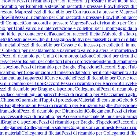
e FlowFit
Pezzi di ricambio per Con raccordi a pressare FlowFit
Con racc
 ricambio per Rubinetti a sfera
Con raccordi a pressare FlowFit
Pezzi di 
pressare Mapress
Pezzi di ricambio per Con raccordi a pressare Mapress
 FlowFit
Pezzi di ricambio per Con raccordi a pressare FlowFit
Con racco
ordi Compact
Con raccordi a pressare Mapress
Pezzi di ricambio per Con 
io per Unità valvole d'intercettazione e collettori per il montaggio da i
ti idrici per contatore dell'acqua
Con raccordi filettati
Valvole di sfiato 
etrali
Nastri adesivi
Clip di fissaggio
Additivi per massetti
Giunti di dilat
 in metallo
Pezzi di ricambio per Cassette da incasso per collettori, in me
r Collettori per riscaldamento a pavimento
Valvole a sfera
Termometri
Ada
e
Pezzi di ricambio per Unità di termoregolazione
Collettori per circuiti d
te
Accessori
Isolanti per collettori
Tubi di protezione
Sistemi di smaltiment
d'ispezione
Pezzi di ricambio per Braghe d'ispezione
Raccordi SuperTub
ricambio per Congiunzioni ad innesto
Adattatori per il collegamento ad al
ciamenti agli apparecchi
Curve tecniche
Pezzi di ricambio per Curve tec
zi di ricambio per Tubi
Raccordi
Pezzi di ricambio per Raccordi
Curve
Pe
zzi di ricambio per Braghe d'ispezione
Collegamenti
Pezzi di ricambio 
li
Allacciamenti agli apparecchi
Pezzi di ricambio per Allacciamenti agli
i
Chiusure
Guarnizioni
Tappi di protezione
Materiali di consumo
Geberit S
per Braghe
Riduzioni
Pezzi di ricambio per Riduzioni
Braghe d'ispezione
iramazioni
Pezzi di ricambio per Diramazioni
Collegamenti
Pezzi di ric
li
Accessori
Pezzi di ricambio per Accessori
Braccialetti
Chiusure
Guarniz
i
Braghe d'ispezione
Pezzi di ricambio per Braghe d'ispezione
Raccordi s
 Collegamenti
Collegamenti a saldare
Congiunzioni ad innesto
Pezzi di r
ri materiali
Collegamenti filettati
Pezzi di ricambio per Collegamenti filet