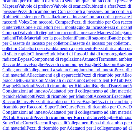
ricambio per Rubinetti d'arresto a sede obliqua
Con raccordi a pressar
Mapress
Valvole di prelievo
Valvole di scarico
Rubinetti a sfera
Pezzi di
pressare
Pezzi di ricambio per Con raccordi a pressare
Con raccordi a 
Rubinetti a sfera per l'installazione da incasso
Con raccordi a pressare
raccordi Volex
Con raccordi Compact
Pezzi di ricambio per Con racc
d'intercettazione e collettori per il montaggio da incasso
Pezzi di ricamb
Compact
Valvole di ritegno
Con raccordi a pressare Mapress
Collegamen
radianti
Tubi
Materiali per la posa
Isolanti
Pannelli sagomati
Bande perim
per Cassette da incasso per collettori
Cassette da incasso per collettori,
collettori
Collettori per riscaldamento a pavimento
Pezzi di ricambio pe
di sfiato rapido
Chiusure
Suddivisori di flusso
Unità di termoregolazion
radiatori
Bypass
Componenti di regolazione
Attuatori
Termostati ambien
Raccordi
Curve
Braghe
Pezzi di ricambio per Braghe
Riduzioni
Braghe 
Collegamenti
Collegamenti a saldare
Congiunzioni ad innesto
Pezzi di 
altri materiali
Allacciamenti agli apparecchi
Pezzi di ricambio per Allac
braccialetti
Guarnizioni
Materiali di consumo
Geberit Silent-PP
Tubi
Pez
Braghe
Riduzioni
Pezzi di ricambio per Riduzioni
Braghe d'ispezione
Pe
Congiunzioni ad innesto
Adattatori per il collegamento ad altri materia
tecniche
Manicotti
Pezzi di ricambio per Manicotti
Accessori
Braccialett
Raccordi
Curve
Pezzi di ricambio per Curve
Braghe
Pezzi di ricambio 
ricambio per Raccordi SuperTube
Curve
Pezzi di ricambio per Curve
D
Congiunzioni ad innesto
Adattatori per il collegamento ad altri materia
PE
Tubi
Raccordi
Pezzi di ricambio per Raccordi
Curve
Braghe
Riduzion
SuperTube
Curve
Raccordi speciali
Collegamenti
Pezzi di ricambio per
altri materiali
Pezzi di ricambio per Adattatori per il collegamento ad alt