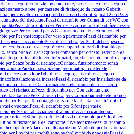
del risciacquo
Per funzionamento a rete, per cassette di risciacquo da
nzionamento a rete, per cassette di risciacquo da incasso Geberit
eria, per cassette di risciacquo da incasso Geberit Sigma 12 cm
Pezzi
umatico del risciacquo
Pezzi di ricambio per Comandi per WC con
quantità
Pezzi di ricambio per Per risciacquo ad una quantità
Accessori
gio grezzo
Per comandi per WC con azionamento elettronico del
mbio per Per vasi sospesi
Per vaso a pavimento
Pezzi di ricambio per
et sospesi e a pavimento
Pezzi di ricambio per Per bidet sospesi e a
quo, con bordo di risciacquo
Senza coperchio
Pezzi di ricambio per
uo, senza brida di risciacquo
Per comando per orinatoi esterno o da
mando per orinatoio integrato
Orinatoi, funzionamento con risciacquo,
bio per Senza brida di risciacquo
Orinatoi, funzionamento senza
per orinatoi
Pareti di separazione per orinatoi, in materiale
foni e accessori sifone
Tubi di risciacquo, curve di risciacquo e
inatoi
Installazione da incasso
Pezzi di ricambio per Installazione da
unzionamento a rete
Con azionamento elettronico del risciacquo,
ico del risciacquo
Pezzi di ricambio per Con azionamento
mento a batteria
Pezzi di ricambio per Con azionamento elettronico
ambio per Kit per il montaggio grezzo e kit di adattamento
Tubi di
r vasi e vuotatoi
Pezzi di ricambio per Sifoni per vasi e
ambio per Set per allacciamento
Cannotti
Pezzi di ricambio per
ni per orinatoi
Sifoni per orinatoio
Pezzi di ricambio per Sifoni per
l tubo di risciacquo e del cannotto
Curve tecniche
Pezzi di ricambio
cniche
Coperture
Allacciamenti
Guarnizioni
Manicotti per brasatura
Zona
mbio per Lavabi per mobili sottolavabo
Lavabi da appoggio
Pezzi di