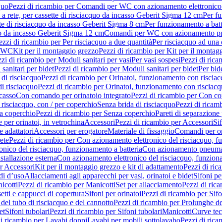
quo
Pezzi di ricambio per Comandi per WC con azionamento elettronico 
a rete, per cassette di risciacquo da incasso Geberit Sigma 12 cm
Per fu
tte di risciacquo da incasso Geberit Sigma 8 cm
Per funzionamento a batt
quo da incasso Geberit Sigma 12 cm
Comandi per WC con azionamento pne
ezzi di ricambio per Per risciacquo a due quantità
Per risciacquo ad una 
r WC
Kit per il montaggio grezzo
Pezzi di ricambio per Kit per il montag
zi di ricambio per Moduli sanitari per vasi
Per vasi sospesi
Pezzi di rica
sanitari per bidet
Pezzi di ricambio per Moduli sanitari per bidet
Per bid
di risciacquo
Pezzi di ricambio per Orinatoi, funzionamento con risciac
i risciacquo
Pezzi di ricambio per Orinatoi, funzionamento con risciacq
ncasso
Con comando per orinatoio integrato
Pezzi di ricambio per Con co
risciacquo, con / per coperchio
Senza brida di risciacquo
Pezzi di ricam
a coperchio
Pezzi di ricambio per Senza coperchio
Pareti di separazione 
e per orinatoi, in vetrochina
Accessori
Pezzi di ricambio per Accessori
Si
e adattatori
Accessori per erogatore
Materiale di fissaggio
Comandi per or
ete
Pezzi di ricambio per Con azionamento elettronico del risciacquo, f
onico del risciacquo, funzionamento a batteria
Con azionamento pneumat
stallazione esterna
Con azionamento elettronico del risciacquo, funziona
r Accessori
Kit per il montaggio grezzo e kit di adattamento
Pezzi di ric
i d’uso
Allacciamenti agli apparecchi per vasi, orinatoi e bidet
Sifoni pe
icotti
Pezzi di ricambio per Manicotti
Set per allacciamento
Pezzi di ric
etti e cappucci di copertura
Sifoni per orinatoi
Pezzi di ricambio per Sifo
del tubo di risciacquo e del cannotto
Pezzi di ricambio per Prolunghe de
et
Sifoni tubolari
Pezzi di ricambio per Sifoni tubolari
Manicotti
Curve te
di ricambio per Lavabi doppi
Lavabi per mobili sottolavabo
Pezzi di rica