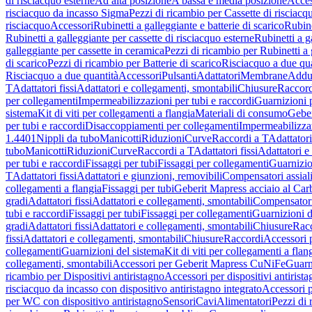
di risciacquo esterne
Ad alta posizione
A bassa e media posizione
Acces
risciacquo da incasso Sigma
Pezzi di ricambio per Cassette di risciac
risciacquo
Accessori
Rubinetti a galleggiante e batterie di scarico
Rubine
Rubinetti a galleggiante per cassette di risciacquo esterne
Rubinetti a g
galleggiante per cassette in ceramica
Pezzi di ricambio per Rubinetti a 
di scarico
Pezzi di ricambio per Batterie di scarico
Risciacquo a due qua
Risciacquo a due quantità
Accessori
Pulsanti
Adattatori
Membrane
Adduz
T
Adattatori fissi
Adattatori e collegamenti, smontabili
Chiusure
Raccord
per collegamenti
Impermeabilizzazioni per tubi e raccordi
Guarnizioni 
sistema
Kit di viti per collegamenti a flangia
Materiali di consumo
Geber
per tubi e raccordi
Disaccoppiamenti per collegamenti
Impermeabilizzaz
1.4401
Nippli da tubo
Manicotti
Riduzioni
Curve
Raccordi a T
Adattatori
tubo
Manicotti
Riduzioni
Curve
Raccordi a T
Adattatori fissi
Adattatori e
per tubi e raccordi
Fissaggi per tubi
Fissaggi per collegamenti
Guarnizio
T
Adattatori fissi
Adattatori e giunzioni, removibili
Compensatori assial
collegamenti a flangia
Fissaggi per tubi
Geberit Mapress acciaio al Car
gradi
Adattatori fissi
Adattatori e collegamenti, smontabili
Compensator
tubi e raccordi
Fissaggi per tubi
Fissaggi per collegamenti
Guarnizioni d
gradi
Adattatori fissi
Adattatori e collegamenti, smontabili
Chiusure
Rac
fissi
Adattatori e collegamenti, smontabili
Chiusure
Raccordi
Accessori 
collegamenti
Guarnizioni del sistema
Kit di viti per collegamenti a flan
collegamenti, smontabili
Accessori per Geberit Mapress CuNiFe
Guarn
ricambio per Dispositivi antiristagno
Accessori per dispositivi antirist
risciacquo da incasso con dispositivo antiristagno integrato
Accessori p
per WC con dispositivo antiristagno
Sensori
Cavi
Alimentatori
Pezzi di 