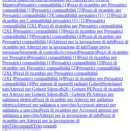
Mapress
Pressatrici compatibilità [1]
Pezzi di ricambio per Pressatrici
compatibilità [1]
Pressatrici compatibilità [2]
Pezzi di ricambio per
Pressatrici compatibilità [2]
Compatibilità pressatrici [1] / [2]
Pezzi di
ricambio per Compatibilità pressatrici [1] / [2]
Pressatrici
compatibilità [2XL]
Pezzi di ricambio per Pressatrici compatibilità
[2XL]
Pressatrici compatibilità [3]
Pezzi di ricambio per Pressatrici
compatibilità [3]
Pressatrici compatibilità [4]
Pezzi di ricambio per
Pressatrici compatibilità [4]
Attrezzi per la lavorazione di tubi
Pezzi di
ricambio per Attrezzi per la lavorazione di tubi
Tappi prova
pressione
Strumenti di controllo
Accessori
Pressatrici
Pezzi di ricambio
per Pressatrici
Pressatrici compatibilità [1]
Pezzi di ricambio per
Pressatrici compatibilità [1]
Pressatrici compatibilità [2]
Pezzi di
ricambio per Pressatrici compatibilità [2]
Pressatrici compatibilità
[2XL]
Pezzi di ricambio per Pressatrici compatibilità
[2XL]
Pressatrici compatibilità [4]
Pezzi di ricambio per Pressatrici
compatibilità [4]
Per sistemi di pannelli radianti Geberit
Srotolatori
tubi
Attrezzi per Geberit Silent-db20 / Geberit PE
Pezzi di ricambio
per Attrezzi per Geberit Silent-db20 / Geberit PE
Attrezzi per
saldatura elettrica
Pezzi di ricambio per Attrezzi per saldatura
elettrica
Attrezzi per saldatura a specchio
Accessori attrezzi per
saldatura a specchio
Pezzi di ricambio per Accessori attrezzi per
saldatura a specchio
Attrezzi per la lavorazione di tubi
Pezzi di
ricambio per Attrezzi per la lavorazione di
tubi
Telecomandi
Telecomandi