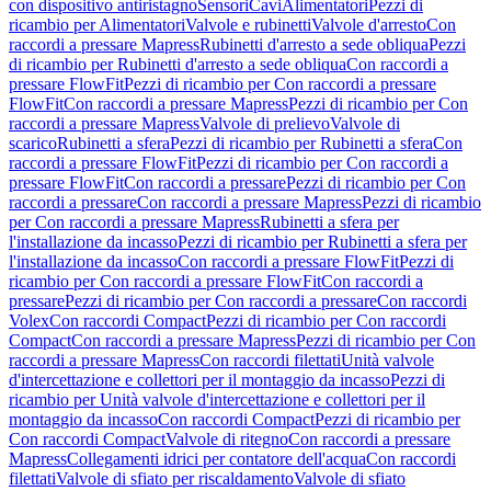
con dispositivo antiristagno
Sensori
Cavi
Alimentatori
Pezzi di
ricambio per Alimentatori
Valvole e rubinetti
Valvole d'arresto
Con
raccordi a pressare Mapress
Rubinetti d'arresto a sede obliqua
Pezzi
di ricambio per Rubinetti d'arresto a sede obliqua
Con raccordi a
pressare FlowFit
Pezzi di ricambio per Con raccordi a pressare
FlowFit
Con raccordi a pressare Mapress
Pezzi di ricambio per Con
raccordi a pressare Mapress
Valvole di prelievo
Valvole di
scarico
Rubinetti a sfera
Pezzi di ricambio per Rubinetti a sfera
Con
raccordi a pressare FlowFit
Pezzi di ricambio per Con raccordi a
pressare FlowFit
Con raccordi a pressare
Pezzi di ricambio per Con
raccordi a pressare
Con raccordi a pressare Mapress
Pezzi di ricambio
per Con raccordi a pressare Mapress
Rubinetti a sfera per
l'installazione da incasso
Pezzi di ricambio per Rubinetti a sfera per
l'installazione da incasso
Con raccordi a pressare FlowFit
Pezzi di
ricambio per Con raccordi a pressare FlowFit
Con raccordi a
pressare
Pezzi di ricambio per Con raccordi a pressare
Con raccordi
Volex
Con raccordi Compact
Pezzi di ricambio per Con raccordi
Compact
Con raccordi a pressare Mapress
Pezzi di ricambio per Con
raccordi a pressare Mapress
Con raccordi filettati
Unità valvole
d'intercettazione e collettori per il montaggio da incasso
Pezzi di
ricambio per Unità valvole d'intercettazione e collettori per il
montaggio da incasso
Con raccordi Compact
Pezzi di ricambio per
Con raccordi Compact
Valvole di ritegno
Con raccordi a pressare
Mapress
Collegamenti idrici per contatore dell'acqua
Con raccordi
filettati
Valvole di sfiato per riscaldamento
Valvole di sfiato