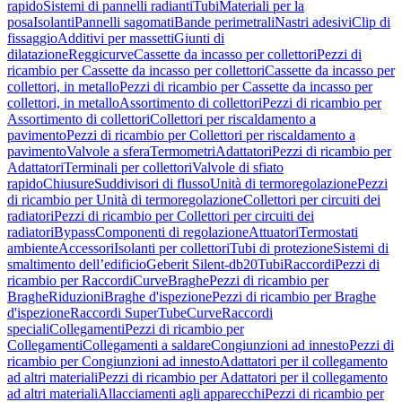
rapido
Sistemi di pannelli radianti
Tubi
Materiali per la
posa
Isolanti
Pannelli sagomati
Bande perimetrali
Nastri adesivi
Clip di
fissaggio
Additivi per massetti
Giunti di
dilatazione
Reggicurve
Cassette da incasso per collettori
Pezzi di
ricambio per Cassette da incasso per collettori
Cassette da incasso per
collettori, in metallo
Pezzi di ricambio per Cassette da incasso per
collettori, in metallo
Assortimento di collettori
Pezzi di ricambio per
Assortimento di collettori
Collettori per riscaldamento a
pavimento
Pezzi di ricambio per Collettori per riscaldamento a
pavimento
Valvole a sfera
Termometri
Adattatori
Pezzi di ricambio per
Adattatori
Terminali per collettori
Valvole di sfiato
rapido
Chiusure
Suddivisori di flusso
Unità di termoregolazione
Pezzi
di ricambio per Unità di termoregolazione
Collettori per circuiti dei
radiatori
Pezzi di ricambio per Collettori per circuiti dei
radiatori
Bypass
Componenti di regolazione
Attuatori
Termostati
ambiente
Accessori
Isolanti per collettori
Tubi di protezione
Sistemi di
smaltimento dell’edificio
Geberit Silent-db20
Tubi
Raccordi
Pezzi di
ricambio per Raccordi
Curve
Braghe
Pezzi di ricambio per
Braghe
Riduzioni
Braghe d'ispezione
Pezzi di ricambio per Braghe
d'ispezione
Raccordi SuperTube
Curve
Raccordi
speciali
Collegamenti
Pezzi di ricambio per
Collegamenti
Collegamenti a saldare
Congiunzioni ad innesto
Pezzi di
ricambio per Congiunzioni ad innesto
Adattatori per il collegamento
ad altri materiali
Pezzi di ricambio per Adattatori per il collegamento
ad altri materiali
Allacciamenti agli apparecchi
Pezzi di ricambio per