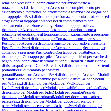
rotazione
Accessori di completamento per azionamento a
rotazione
Pezzi di ricambio per Accessori di completamento per
azionamento a rotazione
Con azionamento a rotazione ed erogazione
al troppopieno
Pezzi di ricambio per Con azionamento a rotazione ed
erogazione al troppopieno
Accessori di completamento per
azionamento a rotazione ed erogazione al troppopieno
Pezzi di
ricambio per Accessori di completamento per azionamento a
rotazione ed erogazione al troppopieno
Con azionamento a pressione
PushControl
Pezzi di ricambio per Con azionamento a pressione
PushControl
Accessori di completamento per comando a pressione
PushControl
Pezzi di ricambio per Accessori di completamento per
comando a pressione PushControl
Con tappo per piletta
Pezzi di
ricambio per Con tappo per piletta
Accessori per sifoni per vasche da
bagno
Tappi per piletta
Allacciamenti idrici
Sistemi di installazione e
di risciacquo
Geberit Duofix
Pareti
Pezzi di ricambio per Pareti
Sistemi
portanti
Pezzi di ricambio per Sistemi
portanti
Pannellature
Accessori
Pezzi di ricambio per Accessori
Moduli
d'installazione
Pezzi di ricambio per Moduli d'installazione
Moduli
per WC
Pezzi di ricambio per Moduli per WC
Moduli per
lavabi
Pezzi di ricambio per Moduli per lavabi
Moduli per bidet
Pezzi
di ricambio per Moduli per bidet
Moduli per orinatoi
Pezzi di
ricambio per Moduli per orinatoi
Moduli per docce con scarico a
parete
Pezzi di ricambio per Moduli per docce con scarico a
parete
Moduli per docce e vasche da bagno
Pezzi di ricambio per
Moduli per docce e vasche da bagno
Elementi per pareti di