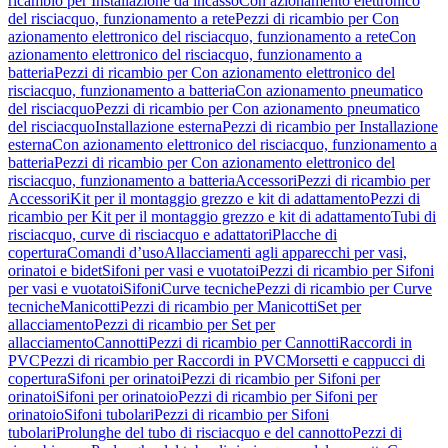
ricambio per Installazione da incasso
Con azionamento elettronico
del risciacquo, funzionamento a rete
Pezzi di ricambio per Con
azionamento elettronico del risciacquo, funzionamento a rete
Con
azionamento elettronico del risciacquo, funzionamento a
batteria
Pezzi di ricambio per Con azionamento elettronico del
risciacquo, funzionamento a batteria
Con azionamento pneumatico
del risciacquo
Pezzi di ricambio per Con azionamento pneumatico
del risciacquo
Installazione esterna
Pezzi di ricambio per Installazione
esterna
Con azionamento elettronico del risciacquo, funzionamento a
batteria
Pezzi di ricambio per Con azionamento elettronico del
risciacquo, funzionamento a batteria
Accessori
Pezzi di ricambio per
Accessori
Kit per il montaggio grezzo e kit di adattamento
Pezzi di
ricambio per Kit per il montaggio grezzo e kit di adattamento
Tubi di
risciacquo, curve di risciacquo e adattatori
Placche di
copertura
Comandi d’uso
Allacciamenti agli apparecchi per vasi,
orinatoi e bidet
Sifoni per vasi e vuotatoi
Pezzi di ricambio per Sifoni
per vasi e vuotatoi
Sifoni
Curve tecniche
Pezzi di ricambio per Curve
tecniche
Manicotti
Pezzi di ricambio per Manicotti
Set per
allacciamento
Pezzi di ricambio per Set per
allacciamento
Cannotti
Pezzi di ricambio per Cannotti
Raccordi in
PVC
Pezzi di ricambio per Raccordi in PVC
Morsetti e cappucci di
copertura
Sifoni per orinatoi
Pezzi di ricambio per Sifoni per
orinatoi
Sifoni per orinatoio
Pezzi di ricambio per Sifoni per
orinatoio
Sifoni tubolari
Pezzi di ricambio per Sifoni
tubolari
Prolunghe del tubo di risciacquo e del cannotto
Pezzi di