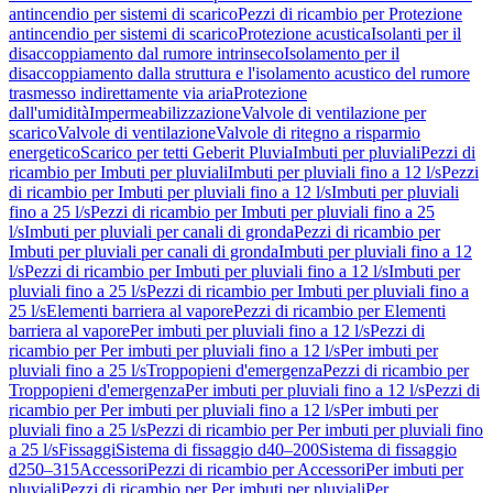
antincendio per sistemi di scarico
Pezzi di ricambio per Protezione
antincendio per sistemi di scarico
Protezione acustica
Isolanti per il
disaccoppiamento dal rumore intrinseco
Isolamento per il
disaccoppiamento dalla struttura e l'isolamento acustico del rumore
trasmesso indirettamente via aria
Protezione
dall'umidità
Impermeabilizzazione
Valvole di ventilazione per
scarico
Valvole di ventilazione
Valvole di ritegno a risparmio
energetico
Scarico per tetti Geberit Pluvia
Imbuti per pluviali
Pezzi di
ricambio per Imbuti per pluviali
Imbuti per pluviali fino a 12 l/s
Pezzi
di ricambio per Imbuti per pluviali fino a 12 l/s
Imbuti per pluviali
fino a 25 l/s
Pezzi di ricambio per Imbuti per pluviali fino a 25
l/s
Imbuti per pluviali per canali di gronda
Pezzi di ricambio per
Imbuti per pluviali per canali di gronda
Imbuti per pluviali fino a 12
l/s
Pezzi di ricambio per Imbuti per pluviali fino a 12 l/s
Imbuti per
pluviali fino a 25 l/s
Pezzi di ricambio per Imbuti per pluviali fino a
25 l/s
Elementi barriera al vapore
Pezzi di ricambio per Elementi
barriera al vapore
Per imbuti per pluviali fino a 12 l/s
Pezzi di
ricambio per Per imbuti per pluviali fino a 12 l/s
Per imbuti per
pluviali fino a 25 l/s
Troppopieni d'emergenza
Pezzi di ricambio per
Troppopieni d'emergenza
Per imbuti per pluviali fino a 12 l/s
Pezzi di
ricambio per Per imbuti per pluviali fino a 12 l/s
Per imbuti per
pluviali fino a 25 l/s
Pezzi di ricambio per Per imbuti per pluviali fino
a 25 l/s
Fissaggi
Sistema di fissaggio d40–200
Sistema di fissaggio
d250–315
Accessori
Pezzi di ricambio per Accessori
Per imbuti per
pluviali
Pezzi di ricambio per Per imbuti per pluviali
Per