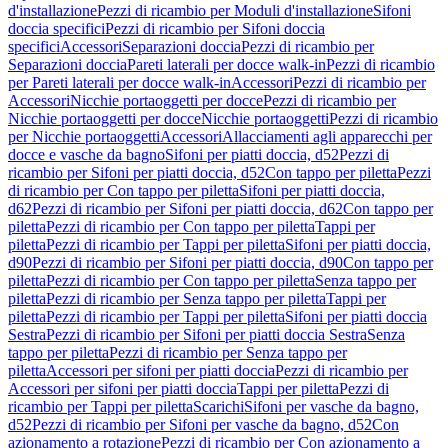
d'installazione
Pezzi di ricambio per Moduli d'installazione
Sifoni
doccia specifici
Pezzi di ricambio per Sifoni doccia
specifici
Accessori
Separazioni doccia
Pezzi di ricambio per
Separazioni doccia
Pareti laterali per docce walk-in
Pezzi di ricambio
per Pareti laterali per docce walk-in
Accessori
Pezzi di ricambio per
Accessori
Nicchie portaoggetti per docce
Pezzi di ricambio per
Nicchie portaoggetti per docce
Nicchie portaoggetti
Pezzi di ricambio
per Nicchie portaoggetti
Accessori
Allacciamenti agli apparecchi per
docce e vasche da bagno
Sifoni per piatti doccia, d52
Pezzi di
ricambio per Sifoni per piatti doccia, d52
Con tappo per piletta
Pezzi
di ricambio per Con tappo per piletta
Sifoni per piatti doccia,
d62
Pezzi di ricambio per Sifoni per piatti doccia, d62
Con tappo per
piletta
Pezzi di ricambio per Con tappo per piletta
Tappi per
piletta
Pezzi di ricambio per Tappi per piletta
Sifoni per piatti doccia,
d90
Pezzi di ricambio per Sifoni per piatti doccia, d90
Con tappo per
piletta
Pezzi di ricambio per Con tappo per piletta
Senza tappo per
piletta
Pezzi di ricambio per Senza tappo per piletta
Tappi per
piletta
Pezzi di ricambio per Tappi per piletta
Sifoni per piatti doccia
Sestra
Pezzi di ricambio per Sifoni per piatti doccia Sestra
Senza
tappo per piletta
Pezzi di ricambio per Senza tappo per
piletta
Accessori per sifoni per piatti doccia
Pezzi di ricambio per
Accessori per sifoni per piatti doccia
Tappi per piletta
Pezzi di
ricambio per Tappi per piletta
Scarichi
Sifoni per vasche da bagno,
d52
Pezzi di ricambio per Sifoni per vasche da bagno, d52
Con
azionamento a rotazione
Pezzi di ricambio per Con azionamento a