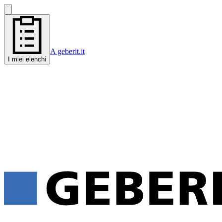
A geberit.it
I miei elenchi