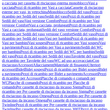
a cacciata per cassetta di risciacquo esterna monoblocco
Vasi a
cacciata
Pezzi di ricambio per Vasi a cacciata
Cassette di risciacquo
esterne per vasi, in vetrochina
Monoblocco
Sedili del vaso
Pezzi di
ricambio per Sedili del vaso
Sedili del vaso
Pezzi di ricambio per
Sedili del vaso
Vasi versione Comfort
Pezzi di ricambio per Vasi
versione Comfort
Vasi a cacciata, prolungati
Pezzi di ricambio per
Vasi a cacciata, prolungati
Sedili del vaso versione Comfort
Pezzi di
ricambio per Sedili del vaso versione Comfort
Sedili del vaso
Pezzi di
ricambio per Sedili del vaso
Vasi per bambini
Pezzi di ricambio per
Vasi per bambini
Vasi sospesi
Pezzi di ricambio per Vasi sospesi
Vasi
a pavimento
Pezzi di ricambio per Vasi a pavimento
Sedili del WC
per bambini
Pezzi di ricambio per Sedili del WC per bambini
Sedili
del vaso
Pezzi di ricambio per Sedili del vaso
Tavolette del vaso
Pezzi
di ricambio per Tavolette del vaso
WC ad uso accovacciato
Con
risciacquo
Accessori
Allacciamenti
Materiale di fissaggio
Ulteriori
accessori
Bidet
Bidet sospesi
Pezzi di ricambio per Bidet sospesi
Bidet
a pavimento
Pezzi di ricambio per Bidet a pavimento
Accessori
Pezzi
di ricambio per Accessori
Placche di comando e comandi per
WC
Placche di comando
Pezzi di ricambio per Placche di
comando
Per cassette di risciacquo da incasso Sigma
Pezzi di
ricambio per Per cassette di risciacquo da incasso Sigma
Per cassette
di risciacquo da incasso Omega
Pezzi di ricambio per Per cassette di
risciacquo da incasso Omega
Per cassette di risciacquo da incasso
Twinline
Pezzi di ricambio per Per cassette di risciacquo da incasso
Twinline
Per cassette di risciacquo da incasso 300T
Pezzi di ricambio