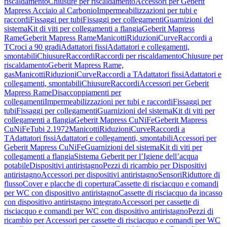
riscaldamento
Chiusure per riscaldamento
Accessori per Geberit
Mapress Acciaio al Carbonio
Impermeabilizzazioni per tubi e
raccordi
Fissaggi per tubi
Fissaggi per collegamenti
Guarnizioni del
sistema
Kit di viti per collegamenti a flangia
Geberit Mapress
Rame
Geberit Mapress Rame
Manicotti
Riduzioni
Curve
Raccordi a
T
Croci a 90 gradi
Adattatori fissi
Adattatori e collegamenti,
smontabili
Chiusure
Raccordi
Raccordi per riscaldamento
Chiusure per
riscaldamento
Geberit Mapress Rame,
gas
Manicotti
Riduzioni
Curve
Raccordi a T
Adattatori fissi
Adattatori e
collegamenti, smontabili
Chiusure
Raccordi
Accessori per Geberit
Mapress Rame
Disaccoppiamenti per
collegamenti
Impermeabilizzazioni per tubi e raccordi
Fissaggi per
tubi
Fissaggi per collegamenti
Guarnizioni del sistema
Kit di viti per
collegamenti a flangia
Geberit Mapress CuNiFe
Geberit Mapress
CuNiFe
Tubi 2.1972
Manicotti
Riduzioni
Curve
Raccordi a
T
Adattatori fissi
Adattatori e collegamenti, smontabili
Accessori per
Geberit Mapress CuNiFe
Guarnizioni del sistema
Kit di viti per
collegamenti a flangia
Sistema Geberit per l’Igiene dell’acqua
potabile
Dispositivi antiristagno
Pezzi di ricambio per Dispositivi
antiristagno
Accessori per dispositivi antiristagno
Sensori
Riduttore di
flusso
Cover e placche di copertura
Cassette di risciacquo e comandi
per WC con dispositivo antiristagno
Cassette di risciacquo da incasso
con dispositivo antiristagno integrato
Accessori per cassette di
risciacquo e comandi per WC con dispositivo antiristagno
Pezzi di
ricambio per Accessori per cassette di risciacquo e comandi per WC