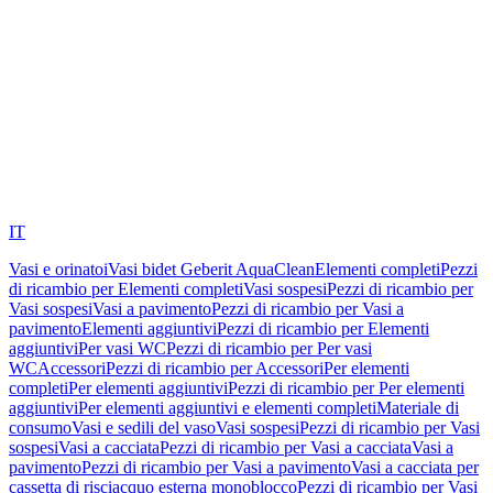
IT
Vasi e orinatoi
Vasi bidet Geberit AquaClean
Elementi completi
Pezzi
di ricambio per Elementi completi
Vasi sospesi
Pezzi di ricambio per
Vasi sospesi
Vasi a pavimento
Pezzi di ricambio per Vasi a
pavimento
Elementi aggiuntivi
Pezzi di ricambio per Elementi
aggiuntivi
Per vasi WC
Pezzi di ricambio per Per vasi
WC
Accessori
Pezzi di ricambio per Accessori
Per elementi
completi
Per elementi aggiuntivi
Pezzi di ricambio per Per elementi
aggiuntivi
Per elementi aggiuntivi e elementi completi
Materiale di
consumo
Vasi e sedili del vaso
Vasi sospesi
Pezzi di ricambio per Vasi
sospesi
Vasi a cacciata
Pezzi di ricambio per Vasi a cacciata
Vasi a
pavimento
Pezzi di ricambio per Vasi a pavimento
Vasi a cacciata per
cassetta di risciacquo esterna monoblocco
Pezzi di ricambio per Vasi