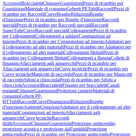
Accessori
Braccialetti
Chiusure
Guarnizioni
Pezzi di ricambio per
Guarnizioni
Materiale di consumo
Geberit PE
Tubi
Raccordi
Pezzi di
ricambio per Raccordi
Curve
Braghe
Riduzioni
Braghe
d'ispezione
Pezzi di ricambio per Braghe d'ispezione
Raccordi
speciali
Pezzi di ricambio per Raccordi speciali
Raccordi
SuperTube
Curve
Raccordi speciali
Collegamenti
Pezzi di ricambio
per Collegamenti
Collegamenti a saldare
Congiunzioni ad
innesto
Pezzi di ricambio per Congiunzioni ad innesto
Adattatori per
il collegamento ad altri materiali
Pezzi di ricambio per Adattatori per
il collegamento ad altri materiali
Collegamenti filettati
Pezzi di
ricambio per Collegamenti filettati
Collegamenti a flangia
Colletti di
fissaggio
Allacciamenti agli apparecchi
Pezzi di ricambio per
Allacciamenti agli apparecchi
Curve tecniche
Pezzi di ricambio per
Curve tecniche
Manicotti di raccordo
Pezzi di ricambio per Manicotti
di raccordo
Sifoni a chiocciola
Pezzi di ricambio per Sifoni a
chiocciola
Accessori
Braccialetti
Fissaggi per braccialetti
Canali
portanti
Chiusure
Guarnizioni
Protezioni cantiere
Materiali di
consumo
Geberit PP-
HT
Tubi
Raccordi
Curve
Diramazioni
Riduzioni
Braghe
d'ispezione
Aumenti
Giunzioni
Adattatori per il collegamento ad altri
materiali
Congiunzioni ad innesto
Allacciamenti agli
apparecchi
Curve tecniche
Raccordi
diritti
Accessori
Chiusure
Guarnizioni
Protezione antincendio,
protezione acustica e protezione dall'umidità
Protezione
antincendio
Pezzi di ricambio per Protezione antincendio
Protezione