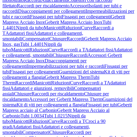
monostrato
Raccordi
Allacciamenti
Collettori con raccordo
filettato
Raccordi per riscaldamento
Accessori
Isolanti per tubi e
raccordi
Disaccoppiamenti per collegamenti
Impermeabilizzazioni per
tubi e raccordi
Fissaggi per tubi
Fissaggi per collegamenti
Geberit
Mapress Acciaio Inox
Geberit Mapress Acciaio Inox
Tubi
1.4401
Nippli da tubo
Manicotti
Riduzioni
Curve
Raccordi a
T
Adattatori fissi
Adattatori e collegamenti,
smontabili
Compensatori
Chiusure
Raccordi
Geberit Mapress Acciaio
Inox, gas
Tubi 1.4401
Nippli da
tubo
Manicotti
Riduzioni
Curve
Raccordi a T
Adattatori fissi
Adattatori
e collegamenti, smontabili
Chiusure
Raccordi
Accessori Geberit
Mapress Acciaio Inox
Disaccoppiamenti per
collegamenti
Impermeabilizzazioni per tubi e raccordi
Fissaggi per
tubi
Fissaggi per collegamenti
Guarnizioni del sistema
Kit di viti per
collegamenti a flangia
Geberit Mapress Therm
Tubi
Therm
Raccordi
Manicotti
Riduzioni
Curve
Raccordi a T
Adattatori
fissi
Adattatori e giunzioni, removibili
Compensatori
assiali
Chiusure
Raccordi per riscaldamento
Chiusure per
riscaldamento
Accessori per Geberit Mapress Therm
Guarnizioni del
sistema
Kit di viti per collegamenti a flangia
Fissaggi per tubi
Geberit
Mapress acciaio al Carbonio
Geberit Mapress Acciaio al
Carbonio
Tubi 1.0034
Tubi 1.0215
Nippli da
tubo
Manicotti
Riduzioni
Curve
Raccordi a T
Croci a 90
gradi
Adattatori fissi
Adattatori e collegamenti,
smontabili
Compensatori
Chiusure
Raccordi per