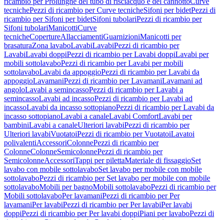
ricambio per Prolunghe del tubo di risciacquo e del cannotto
Curve
tecniche
Pezzi di ricambio per Curve tecniche
Sifoni per bidet
Pezzi di
ricambio per Sifoni per bidet
Sifoni tubolari
Pezzi di ricambio per
Sifoni tubolari
Manicotti
Curve
tecniche
Coperture
Allacciamenti
Guarnizioni
Manicotti per
brasatura
Zona lavabo
Lavabi
Lavabi
Pezzi di ricambio per
Lavabi
Lavabi doppi
Pezzi di ricambio per Lavabi doppi
Lavabi per
mobili sottolavabo
Pezzi di ricambio per Lavabi per mobili
sottolavabo
Lavabi da appoggio
Pezzi di ricambio per Lavabi da
appoggio
Lavamani
Pezzi di ricambio per Lavamani
Lavamani ad
angolo
Lavabi a semincasso
Pezzi di ricambio per Lavabi a
semincasso
Lavabi ad incasso
Pezzi di ricambio per Lavabi ad
incasso
Lavabi da incasso sottopiano
Pezzi di ricambio per Lavabi da
incasso sottopiano
Lavabi a canale
Lavabi Comfort
Lavabi per
bambini
Lavabi a canale
Ulteriori lavabi
Pezzi di ricambio per
Ulteriori lavabi
Vuotatoi
Pezzi di ricambio per Vuotatoi
Lavatoi
polivalenti
Accessori
Colonne
Pezzi di ricambio per
Colonne
Colonne
Semicolonne
Pezzi di ricambio per
Semicolonne
Accessori
Tappi per piletta
Materiale di fissaggio
Set
lavabo con mobile sottolavabo
Set lavabo per mobile con mobile
sottolavabo
Pezzi di ricambio per Set lavabo per mobile con mobile
sottolavabo
Mobili per bagno
Mobili sottolavabo
Pezzi di ricambio per
Mobili sottolavabo
Per lavamani
Pezzi di ricambio per Per
lavamani
Per lavabi
Pezzi di ricambio per Per lavabi
Per lavabi
doppi
Pezzi di ricambio per Per lavabi doppi
Piani per lavabo
Pezzi di