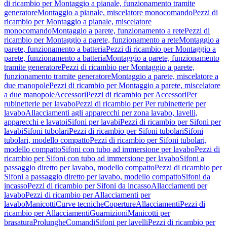
di ricambio per Montaggio a pianale, funzionamento tramite
generatore
Montaggio a pianale, miscelatore monocomando
Pezzi di
ricambio per Montaggio a pianale, miscelatore
monocomando
Montaggio a parete, funzionamento a rete
Pezzi di
ricambio per Montaggio a parete, funzionamento a rete
Montaggio a
parete, funzionamento a batteria
Pezzi di ricambio per Montaggio a
parete, funzionamento a batteria
Montaggio a parete, funzionamento
tramite generatore
Pezzi di ricambio per Montaggio a parete,
funzionamento tramite generatore
Montaggio a parete, miscelatore a
due manopole
Pezzi di ricambio per Montaggio a parete, miscelatore
a due manopole
Accessori
Pezzi di ricambio per Accessori
Per
rubinetterie per lavabo
Pezzi di ricambio per Per rubinetterie per
lavabo
Allacciamenti agli apparecchi per zona lavabo, lavelli,
apparecchi e lavatoi
Sifoni per lavabi
Pezzi di ricambio per Sifoni per
lavabi
Sifoni tubolari
Pezzi di ricambio per Sifoni tubolari
Sifoni
tubolari, modello compatto
Pezzi di ricambio per Sifoni tubolari,
modello compatto
Sifoni con tubo ad immersione per lavabo
Pezzi di
ricambio per Sifoni con tubo ad immersione per lavabo
Sifoni a
passaggio diretto per lavabo, modello compatto
Pezzi di ricambio per
Sifoni a passaggio diretto per lavabo, modello compatto
Sifoni da
incasso
Pezzi di ricambio per Sifoni da incasso
Allacciamenti per
lavabo
Pezzi di ricambio per Allacciamenti per
lavabo
Manicotti
Curve tecniche
Coperture
Allacciamenti
Pezzi di
ricambio per Allacciamenti
Guarnizioni
Manicotti per
brasatura
Prolunghe
Comandi
Sifoni per lavelli
Pezzi di ricambio per