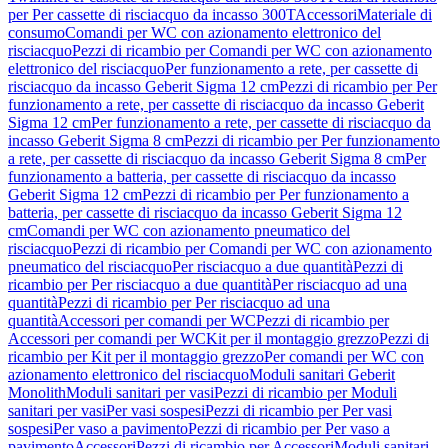
per Per cassette di risciacquo da incasso 300T
Accessori
Materiale di
consumo
Comandi per WC con azionamento elettronico del
risciacquo
Pezzi di ricambio per Comandi per WC con azionamento
elettronico del risciacquo
Per funzionamento a rete, per cassette di
risciacquo da incasso Geberit Sigma 12 cm
Pezzi di ricambio per Per
funzionamento a rete, per cassette di risciacquo da incasso Geberit
Sigma 12 cm
Per funzionamento a rete, per cassette di risciacquo da
incasso Geberit Sigma 8 cm
Pezzi di ricambio per Per funzionamento
a rete, per cassette di risciacquo da incasso Geberit Sigma 8 cm
Per
funzionamento a batteria, per cassette di risciacquo da incasso
Geberit Sigma 12 cm
Pezzi di ricambio per Per funzionamento a
batteria, per cassette di risciacquo da incasso Geberit Sigma 12
cm
Comandi per WC con azionamento pneumatico del
risciacquo
Pezzi di ricambio per Comandi per WC con azionamento
pneumatico del risciacquo
Per risciacquo a due quantità
Pezzi di
ricambio per Per risciacquo a due quantità
Per risciacquo ad una
quantità
Pezzi di ricambio per Per risciacquo ad una
quantità
Accessori per comandi per WC
Pezzi di ricambio per
Accessori per comandi per WC
Kit per il montaggio grezzo
Pezzi di
ricambio per Kit per il montaggio grezzo
Per comandi per WC con
azionamento elettronico del risciacquo
Moduli sanitari Geberit
Monolith
Moduli sanitari per vasi
Pezzi di ricambio per Moduli
sanitari per vasi
Per vasi sospesi
Pezzi di ricambio per Per vasi
sospesi
Per vaso a pavimento
Pezzi di ricambio per Per vaso a
pavimento
Accessori
Pezzi di ricambio per Accessori
Moduli sanitari