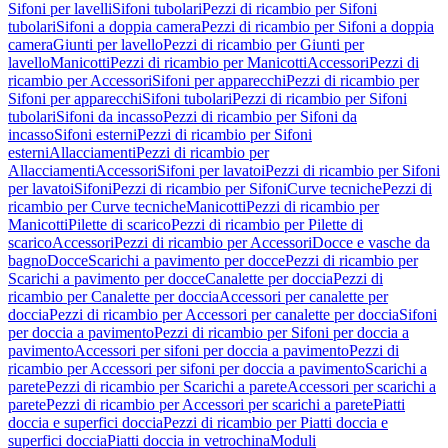
Sifoni per lavelli
Sifoni tubolari
Pezzi di ricambio per Sifoni
tubolari
Sifoni a doppia camera
Pezzi di ricambio per Sifoni a doppia
camera
Giunti per lavello
Pezzi di ricambio per Giunti per
lavello
Manicotti
Pezzi di ricambio per Manicotti
Accessori
Pezzi di
ricambio per Accessori
Sifoni per apparecchi
Pezzi di ricambio per
Sifoni per apparecchi
Sifoni tubolari
Pezzi di ricambio per Sifoni
tubolari
Sifoni da incasso
Pezzi di ricambio per Sifoni da
incasso
Sifoni esterni
Pezzi di ricambio per Sifoni
esterni
Allacciamenti
Pezzi di ricambio per
Allacciamenti
Accessori
Sifoni per lavatoi
Pezzi di ricambio per Sifoni
per lavatoi
Sifoni
Pezzi di ricambio per Sifoni
Curve tecniche
Pezzi di
ricambio per Curve tecniche
Manicotti
Pezzi di ricambio per
Manicotti
Pilette di scarico
Pezzi di ricambio per Pilette di
scarico
Accessori
Pezzi di ricambio per Accessori
Docce e vasche da
bagno
Docce
Scarichi a pavimento per docce
Pezzi di ricambio per
Scarichi a pavimento per docce
Canalette per doccia
Pezzi di
ricambio per Canalette per doccia
Accessori per canalette per
doccia
Pezzi di ricambio per Accessori per canalette per doccia
Sifoni
per doccia a pavimento
Pezzi di ricambio per Sifoni per doccia a
pavimento
Accessori per sifoni per doccia a pavimento
Pezzi di
ricambio per Accessori per sifoni per doccia a pavimento
Scarichi a
parete
Pezzi di ricambio per Scarichi a parete
Accessori per scarichi a
parete
Pezzi di ricambio per Accessori per scarichi a parete
Piatti
doccia e superfici doccia
Pezzi di ricambio per Piatti doccia e
superfici doccia
Piatti doccia in vetrochina
Moduli