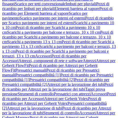
fissaggi
Scarico per tetti convenzionale
Imbuti per pluviali
Pezzi di
ricambio per Imbuti per pluviali
Elementi barriera al vapore
Pezzi di
ricambio per Elementi barriera al vapore
Scarico per
pavimento
Scarico pavimento per interni ed esterni
Pezzi di ricambio
per Scarico pavimento per interni ed esterni
Scarichi a pavimento 10
x 10 cm
Pezzi di ricambio per Scarichi a pavimento 10 x 10
cm
Scarichi a pavimento per balcone e terrazzo, 10 x 10 cm
Pezzi di
ricambio per Scarichi a pavimento per balcone e terrazzo, 10 x 10
cm
Scarichi a pavimento 13 x 13 cm
Pezzi di ricambio per Scarichi a
pavimento 13 x 13 cm
Scarichi a pavimento per balconi e terrazzi, 13
x 13 cm
Pezzi di ricambio per Scarichi a pavimento per balconi e
terrazzi, 13 x 13 cm
Accessori
Pezzi di ricambio per
Accessori
Attrezzi, componenti di rete e software
Attrezzi
Attrezzi per
Geberit FlowFit
Pezzi di ricambio per Attrezzi per Geberit
FlowFit
Pressatrici manuali
Pezzi di ricambio per Pressatrici
manuali
Pressatrici compatibilità [1]
Pezzi di ricambio per Pressatrici
compatibilità [1]
Pressatrici compatibilità [2]
Pezzi di ricambio per
Pressatrici compatibilità [2]
Attrezzi per la lavorazione dei tubi
Pezzi
di ricambio per Attrezzi per la lavorazione dei tubi
Tappi prova
pressione
Strumenti di controllo
Pressatrici con attrezzi
Accessori
Pezzi
di ricambio per Accessori
Attrezzi per Geberit Volex
Pezzi di
ricambio per Attrezzi per Geberit Volex
Pressatrici compatibilità
[2]
Attrezzi per la lavorazione di tubi
Pezzi di ricambio per Attrezzi
per la lavorazione di tubi
Strumenti di controllo
Accessori
Attrezzi per
Geberit Mapress
Pezzi di ricambio per Attrezzi per Geberit