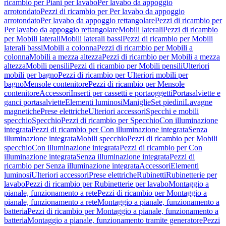
ricambio per Piani per lavabo
Per lavabo da appoggio
arrotondato
Pezzi di ricambio per Per lavabo da appoggio
arrotondato
Per lavabo da appoggio rettangolare
Pezzi di ricambio per
Per lavabo da appoggio rettangolare
Mobili laterali
Pezzi di ricambio
per Mobili laterali
Mobili laterali bassi
Pezzi di ricambio per Mobili
laterali bassi
Mobili a colonna
Pezzi di ricambio per Mobili a
colonna
Mobili a mezza altezza
Pezzi di ricambio per Mobili a mezza
altezza
Mobili pensili
Pezzi di ricambio per Mobili pensili
Ulteriori
mobili per bagno
Pezzi di ricambio per Ulteriori mobili per
bagno
Mensole contenitore
Pezzi di ricambio per Mensole
contenitore
Accessori
Inserti per cassetti e portaoggetti
Portasalviette e
ganci portasalviette
Elementi luminosi
Maniglie
Set piedini
Lavagne
magnetiche
Prese elettriche
Ulteriori accessori
Specchi e mobili
specchio
Specchio
Pezzi di ricambio per Specchio
Con illuminazione
integrata
Pezzi di ricambio per Con illuminazione integrata
Senza
illuminazione integrata
Mobili specchio
Pezzi di ricambio per Mobili
specchio
Con illuminazione integrata
Pezzi di ricambio per Con
illuminazione integrata
Senza illuminazione integrata
Pezzi di
ricambio per Senza illuminazione integrata
Accessori
Elementi
luminosi
Ulteriori accessori
Prese elettriche
Rubinetti
Rubinetterie per
lavabo
Pezzi di ricambio per Rubinetterie per lavabo
Montaggio a
pianale, funzionamento a rete
Pezzi di ricambio per Montaggio a
pianale, funzionamento a rete
Montaggio a pianale, funzionamento a
batteria
Pezzi di ricambio per Montaggio a pianale, funzionamento a
batteria
Montaggio a pianale, funzionamento tramite generatore
Pezzi