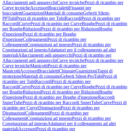
Allacciamenti agli apparecchi
Curve tecniche
Pezzi di ricambio per
Curve tecniche
Accessori
Braccialetti
Fissaggi per
braccialetti
Guarnizioni
Materiali di consumo
Geberit Silent-
PP
Tubi
Pezzi di ricambio per Tubi
Raccordi
Pezzi di ricambio per
Raccordi
Curve
Pezzi di ricambio per Curve
Braghe
Pezzi di ricambio
per Braghe
Riduzioni
Pezzi di ricambio per Riduzioni
Braghe
d'ispezione
Pezzi di ricambio per Braghe
d'ispezione
Collegamenti
Pezzi di ricambio per
Collegamenti
Congiunzioni ad innesto
Pezzi di ricambio per
Congiunzioni ad innesto
Adattatori per il collegamento ad altri
materiali
Allacciamenti agli apparecchi
Pezzi di ricambio per
Allacciamenti agli apparecchi
Curve tecniche
Pezzi di ricambio per
Curve tecniche
Manicotti
Pezzi di ricambio per
Manicotti
Accessori
Braccialetti
Chiusure
Guarnizioni
Tappi di
protezione
Materiali di consumo
Geberit Silent-Pro
Tubi
Pezzi di
ricambio per Tubi
Raccordi
Pezzi di ricambio per
Raccordi
Curve
Pezzi di ricambio per Curve
Braghe
Pezzi di ricambio
per Braghe
Riduzioni
Pezzi di ricambio per Riduzioni
Braghe
d'ispezione
Pezzi di ricambio per Braghe d'ispezione
Raccordi
SuperTube
Pezzi di ricambio per Raccordi SuperTube
Curve
Pezzi di
ricambio per Curve
Diramazioni
Pezzi di ricambio per
Diramazioni
Collegamenti
Pezzi di ricambio per
Collegamenti
Congiunzioni ad innesto
Pezzi di ricambio per
Congiunzioni ad innesto
Adattatori per il collegamento ad altri
materiali
Accessori
Pezzi di ricambio per