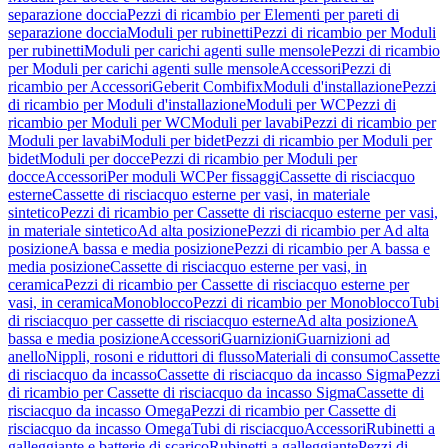
separazione doccia
Pezzi di ricambio per Elementi per pareti di
separazione doccia
Moduli per rubinetti
Pezzi di ricambio per Moduli
per rubinetti
Moduli per carichi agenti sulle mensole
Pezzi di ricambio
per Moduli per carichi agenti sulle mensole
Accessori
Pezzi di
ricambio per Accessori
Geberit Combifix
Moduli d'installazione
Pezzi
di ricambio per Moduli d'installazione
Moduli per WC
Pezzi di
ricambio per Moduli per WC
Moduli per lavabi
Pezzi di ricambio per
Moduli per lavabi
Moduli per bidet
Pezzi di ricambio per Moduli per
bidet
Moduli per docce
Pezzi di ricambio per Moduli per
docce
Accessori
Per moduli WC
Per fissaggi
Cassette di risciacquo
esterne
Cassette di risciacquo esterne per vasi, in materiale
sintetico
Pezzi di ricambio per Cassette di risciacquo esterne per vasi,
in materiale sintetico
Ad alta posizione
Pezzi di ricambio per Ad alta
posizione
A bassa e media posizione
Pezzi di ricambio per A bassa e
media posizione
Cassette di risciacquo esterne per vasi, in
ceramica
Pezzi di ricambio per Cassette di risciacquo esterne per
vasi, in ceramica
Monoblocco
Pezzi di ricambio per Monoblocco
Tubi
di risciacquo per cassette di risciacquo esterne
Ad alta posizione
A
bassa e media posizione
Accessori
Guarnizioni
Guarnizioni ad
anello
Nippli, rosoni e riduttori di flusso
Materiali di consumo
Cassette
di risciacquo da incasso
Cassette di risciacquo da incasso Sigma
Pezzi
di ricambio per Cassette di risciacquo da incasso Sigma
Cassette di
risciacquo da incasso Omega
Pezzi di ricambio per Cassette di
risciacquo da incasso Omega
Tubi di risciacquo
Accessori
Rubinetti a
galleggiante e batterie di scarico
Rubinetti a galleggiante
Pezzi di