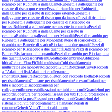
ricambio per Rubinetti a galleggiante
Rubinetti a galleggiante per
cassette di risciacquo esterne
Pezzi di ricambio per Rubinetti a
galleggiante per cassette di risciacquo esterne
Rubinetti a
galleggiante per cassette di risciacquo da incasso
Pezzi di ricambio
per Rubinetti a galleggiante per cassette di risciacquo da
incasso
Rubinetti a galleggiante per cassette in ceramica
Pezzi di
ricambio per Rubinetti a galleggiante per cassette in
ceramica
Rubinetti a galleggiante per Monolith
Pezzi di ricambio per
Rubinetti a galleggiante per Monolith
Batterie di scarico
Pezzi di
ricambio per Batterie di scarico
Risciacquo a due quantità
Pezzi di
ricambio per Risciacquo a due quantità
Batterie
Pezzi di ricambio per
Batterie
Risciacquo a due quantità
Pezzi di ricambio per Risciacquo a
due quantità
Accessori
Pulsanti
Adattatori
Membrane
Adduzione
idrica
Geberit FlowFit
Tubi multistrato
Tubi riscaldamento
multistrato
Tubi monostrato
Raccordi
Giunti
Riduzioni
Curve
Raccordi
a T
Adattatori fissi
Adattatori e collegamenti,
smontabili
Chiusure
Raccordi
Collettori con raccordo filettato
Raccordi
per riscaldamento
Chiusure per riscaldamento
Accessori
Isolanti per
tubi e raccordi
Disaccoppiamenti per
collegamenti
Impermeabilizzazioni per tubi e raccordi
Guarnizioni per
raccordi
Copertura per raccordi
Fissaggi per tubi
Tubi di protezione e
accessori per la posa
Fissaggi per collegamenti
Guarnizioni del
sistema
Kit di viti per collegamenti a flangia
Materiali di
consumo
Geberit Volex
Tubi riscaldamento