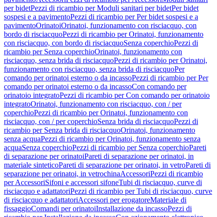
per bidet
Pezzi di ricambio per Moduli sanitari per bidet
Per bidet
sospesi e a pavimento
Pezzi di ricambio per Per bidet sospesi e a
pavimento
Orinatoi
Orinatoi, funzionamento con risciacquo, con
bordo di risciacquo
Pezzi di ricambio per Orinatoi, funzionamento
con risciacquo, con bordo di risciacquo
Senza coperchio
Pezzi di
ricambio per Senza coperchio
Orinatoi, funzionamento con
risciacquo, senza brida di risciacquo
Pezzi di ricambio per Orinatoi,
funzionamento con risciacquo, senza brida di risciacquo
Per
comando per orinatoi esterno o da incasso
Pezzi di ricambio per Per
comando per orinatoi esterno o da incasso
Con comando per
orinatoio integrato
Pezzi di ricambio per Con comando per orinatoio
integrato
Orinatoi, funzionamento con risciacquo, con / per
coperchio
Pezzi di ricambio per Orinatoi, funzionamento con
risciacquo, con / per coperchio
Senza brida di risciacquo
Pezzi di
ricambio per Senza brida di risciacquo
Orinatoi, funzionamento
senza acqua
Pezzi di ricambio per Orinatoi, funzionamento senza
acqua
Senza coperchio
Pezzi di ricambio per Senza coperchio
Pareti
di separazione per orinatoi
Pareti di separazione per orinatoi, in
materiale sintetico
Pareti di separazione per orinatoi, in vetro
Pareti di
separazione per orinatoi, in vetrochina
Accessori
Pezzi di ricambio
per Accessori
Sifoni e accessori sifone
Tubi di risciacquo, curve di
risciacquo e adattatori
Pezzi di ricambio per Tubi di risciacquo, curve
di risciacquo e adattatori
Accessori per erogatore
Materiale di
fissaggio
Comandi per orinatoi
Installazione da incasso
Pezzi di