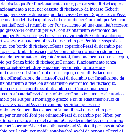
del risciacquo
Per funzionamento a rete, per cassette di risciacquo da
nzionamento a rete, per cassette di risciacquo da incasso Geberit
eria, per cassette di risciacquo da incasso Geberit Sigma 12 cm
Pezzi
umatico del risciacquo
Pezzi di ricambio per Comandi per WC con
quantità
Pezzi di ricambio per Per risciacquo ad una quantità
Accessori
gio grezzo
Per comandi per WC con azionamento elettronico del
mbio per Per vasi sospesi
Per vaso a pavimento
Pezzi di ricambio per
et sospesi e a pavimento
Pezzi di ricambio per Per bidet sospesi e a
quo, con bordo di risciacquo
Senza coperchio
Pezzi di ricambio per
uo, senza brida di risciacquo
Per comando per orinatoi esterno o da
mando per orinatoio integrato
Orinatoi, funzionamento con risciacquo,
bio per Senza brida di risciacquo
Orinatoi, funzionamento senza
per orinatoi
Pareti di separazione per orinatoi, in materiale
foni e accessori sifone
Tubi di risciacquo, curve di risciacquo e
inatoi
Installazione da incasso
Pezzi di ricambio per Installazione da
unzionamento a rete
Con azionamento elettronico del risciacquo,
ico del risciacquo
Pezzi di ricambio per Con azionamento
mento a batteria
Pezzi di ricambio per Con azionamento elettronico
ambio per Kit per il montaggio grezzo e kit di adattamento
Tubi di
r vasi e vuotatoi
Pezzi di ricambio per Sifoni per vasi e
ambio per Set per allacciamento
Cannotti
Pezzi di ricambio per
ni per orinatoi
Sifoni per orinatoio
Pezzi di ricambio per Sifoni per
l tubo di risciacquo e del cannotto
Curve tecniche
Pezzi di ricambio
cniche
Coperture
Allacciamenti
Guarnizioni
Manicotti per brasatura
Zona
mbio per Lavabi per mobili sottolavabo
Lavabi da appoggio
Pezzi di