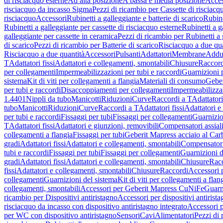
di risciacquo esterne
Ad alta posizione
A bassa e media posizione
Acces
risciacquo da incasso Sigma
Pezzi di ricambio per Cassette di risciac
risciacquo
Accessori
Rubinetti a galleggiante e batterie di scarico
Rubine
Rubinetti a galleggiante per cassette di risciacquo esterne
Rubinetti a g
galleggiante per cassette in ceramica
Pezzi di ricambio per Rubinetti a 
di scarico
Pezzi di ricambio per Batterie di scarico
Risciacquo a due qua
Risciacquo a due quantità
Accessori
Pulsanti
Adattatori
Membrane
Adduz
T
Adattatori fissi
Adattatori e collegamenti, smontabili
Chiusure
Raccord
per collegamenti
Impermeabilizzazioni per tubi e raccordi
Guarnizioni 
sistema
Kit di viti per collegamenti a flangia
Materiali di consumo
Geber
per tubi e raccordi
Disaccoppiamenti per collegamenti
Impermeabilizzaz
1.4401
Nippli da tubo
Manicotti
Riduzioni
Curve
Raccordi a T
Adattatori
tubo
Manicotti
Riduzioni
Curve
Raccordi a T
Adattatori fissi
Adattatori e
per tubi e raccordi
Fissaggi per tubi
Fissaggi per collegamenti
Guarnizio
T
Adattatori fissi
Adattatori e giunzioni, removibili
Compensatori assial
collegamenti a flangia
Fissaggi per tubi
Geberit Mapress acciaio al Car
gradi
Adattatori fissi
Adattatori e collegamenti, smontabili
Compensator
tubi e raccordi
Fissaggi per tubi
Fissaggi per collegamenti
Guarnizioni d
gradi
Adattatori fissi
Adattatori e collegamenti, smontabili
Chiusure
Rac
fissi
Adattatori e collegamenti, smontabili
Chiusure
Raccordi
Accessori 
collegamenti
Guarnizioni del sistema
Kit di viti per collegamenti a flan
collegamenti, smontabili
Accessori per Geberit Mapress CuNiFe
Guarn
ricambio per Dispositivi antiristagno
Accessori per dispositivi antirist
risciacquo da incasso con dispositivo antiristagno integrato
Accessori p
per WC con dispositivo antiristagno
Sensori
Cavi
Alimentatori
Pezzi di 