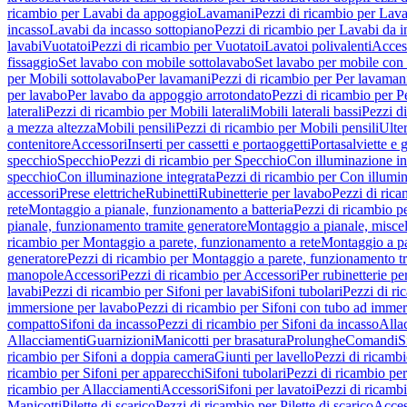
ricambio per Lavabi da appoggio
Lavamani
Pezzi di ricambio per Lav
incasso
Lavabi da incasso sottopiano
Pezzi di ricambio per Lavabi da i
lavabi
Vuotatoi
Pezzi di ricambio per Vuotatoi
Lavatoi polivalenti
Acces
fissaggio
Set lavabo con mobile sottolavabo
Set lavabo per mobile con
per Mobili sottolavabo
Per lavamani
Pezzi di ricambio per Per lavaman
per lavabo
Per lavabo da appoggio arrotondato
Pezzi di ricambio per P
laterali
Pezzi di ricambio per Mobili laterali
Mobili laterali bassi
Pezzi di
a mezza altezza
Mobili pensili
Pezzi di ricambio per Mobili pensili
Ulte
contenitore
Accessori
Inserti per cassetti e portaoggetti
Portasalviette e 
specchio
Specchio
Pezzi di ricambio per Specchio
Con illuminazione in
specchio
Con illuminazione integrata
Pezzi di ricambio per Con illumin
accessori
Prese elettriche
Rubinetti
Rubinetterie per lavabo
Pezzi di rica
rete
Montaggio a pianale, funzionamento a batteria
Pezzi di ricambio p
pianale, funzionamento tramite generatore
Montaggio a pianale, misc
ricambio per Montaggio a parete, funzionamento a rete
Montaggio a pa
generatore
Pezzi di ricambio per Montaggio a parete, funzionamento t
manopole
Accessori
Pezzi di ricambio per Accessori
Per rubinetterie pe
lavabi
Pezzi di ricambio per Sifoni per lavabi
Sifoni tubolari
Pezzi di ri
immersione per lavabo
Pezzi di ricambio per Sifoni con tubo ad immer
compatto
Sifoni da incasso
Pezzi di ricambio per Sifoni da incasso
Alla
Allacciamenti
Guarnizioni
Manicotti per brasatura
Prolunghe
Comandi
S
ricambio per Sifoni a doppia camera
Giunti per lavello
Pezzi di ricambi
ricambio per Sifoni per apparecchi
Sifoni tubolari
Pezzi di ricambio per
ricambio per Allacciamenti
Accessori
Sifoni per lavatoi
Pezzi di ricambi
Manicotti
Pilette di scarico
Pezzi di ricambio per Pilette di scarico
Acces