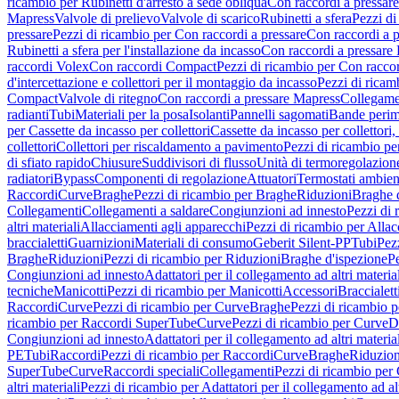
ricambio per Rubinetti d'arresto a sede obliqua
Con raccordi a pressar
Mapress
Valvole di prelievo
Valvole di scarico
Rubinetti a sfera
Pezzi di
pressare
Pezzi di ricambio per Con raccordi a pressare
Con raccordi a 
Rubinetti a sfera per l'installazione da incasso
Con raccordi a pressare
raccordi Volex
Con raccordi Compact
Pezzi di ricambio per Con racc
d'intercettazione e collettori per il montaggio da incasso
Pezzi di ricamb
Compact
Valvole di ritegno
Con raccordi a pressare Mapress
Collegamen
radianti
Tubi
Materiali per la posa
Isolanti
Pannelli sagomati
Bande perim
per Cassette da incasso per collettori
Cassette da incasso per collettori,
collettori
Collettori per riscaldamento a pavimento
Pezzi di ricambio pe
di sfiato rapido
Chiusure
Suddivisori di flusso
Unità di termoregolazion
radiatori
Bypass
Componenti di regolazione
Attuatori
Termostati ambien
Raccordi
Curve
Braghe
Pezzi di ricambio per Braghe
Riduzioni
Braghe 
Collegamenti
Collegamenti a saldare
Congiunzioni ad innesto
Pezzi di 
altri materiali
Allacciamenti agli apparecchi
Pezzi di ricambio per Allac
braccialetti
Guarnizioni
Materiali di consumo
Geberit Silent-PP
Tubi
Pez
Braghe
Riduzioni
Pezzi di ricambio per Riduzioni
Braghe d'ispezione
Pe
Congiunzioni ad innesto
Adattatori per il collegamento ad altri materia
tecniche
Manicotti
Pezzi di ricambio per Manicotti
Accessori
Braccialett
Raccordi
Curve
Pezzi di ricambio per Curve
Braghe
Pezzi di ricambio 
ricambio per Raccordi SuperTube
Curve
Pezzi di ricambio per Curve
D
Congiunzioni ad innesto
Adattatori per il collegamento ad altri materia
PE
Tubi
Raccordi
Pezzi di ricambio per Raccordi
Curve
Braghe
Riduzion
SuperTube
Curve
Raccordi speciali
Collegamenti
Pezzi di ricambio per
altri materiali
Pezzi di ricambio per Adattatori per il collegamento ad alt