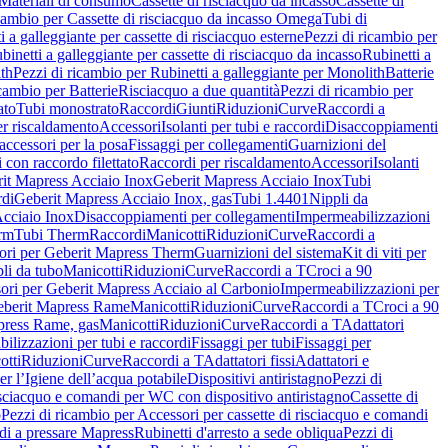
Materiali di consumo
Cassette di risciacquo da incasso
Cassette di
icambio per Cassette di risciacquo da incasso Omega
Tubi di
i a galleggiante per cassette di risciacquo esterne
Pezzi di ricambio per
binetti a galleggiante per cassette di risciacquo da incasso
Rubinetti a
ith
Pezzi di ricambio per Rubinetti a galleggiante per Monolith
Batterie
icambio per Batterie
Risciacquo a due quantità
Pezzi di ricambio per
ato
Tubi monostrato
Raccordi
Giunti
Riduzioni
Curve
Raccordi a
r riscaldamento
Accessori
Isolanti per tubi e raccordi
Disaccoppiamenti
accessori per la posa
Fissaggi per collegamenti
Guarnizioni del
i con raccordo filettato
Raccordi per riscaldamento
Accessori
Isolanti
it Mapress Acciaio Inox
Geberit Mapress Acciaio Inox
Tubi
di
Geberit Mapress Acciaio Inox, gas
Tubi 1.4401
Nippli da
Acciaio Inox
Disaccoppiamenti per collegamenti
Impermeabilizzazioni
rm
Tubi Therm
Raccordi
Manicotti
Riduzioni
Curve
Raccordi a
ori per Geberit Mapress Therm
Guarnizioni del sistema
Kit di viti per
li da tubo
Manicotti
Riduzioni
Curve
Raccordi a T
Croci a 90
ori per Geberit Mapress Acciaio al Carbonio
Impermeabilizzazioni per
berit Mapress Rame
Manicotti
Riduzioni
Curve
Raccordi a T
Croci a 90
press Rame, gas
Manicotti
Riduzioni
Curve
Raccordi a T
Adattatori
ilizzazioni per tubi e raccordi
Fissaggi per tubi
Fissaggi per
otti
Riduzioni
Curve
Raccordi a T
Adattatori fissi
Adattatori e
er l’Igiene dell’acqua potabile
Dispositivi antiristagno
Pezzi di
isciacquo e comandi per WC con dispositivo antiristagno
Cassette di
o
Pezzi di ricambio per Accessori per cassette di risciacquo e comandi
di a pressare Mapress
Rubinetti d'arresto a sede obliqua
Pezzi di