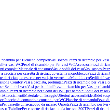
i ricambio per Elementi completi
Vasi sospesi
Pezzi di ricambio per Vasi
vi
Per vasi WC
Pezzi di ricambio per Per vasi WC
Accessori
Pezzi di ric
nti completi
Materiale di consumo
Vasi e sedili del vaso
Vasi sospesi
Pezz
 a cacciata per cassetta di risciacquo esterna monoblocco
Pezzi di ricamb
te di risciacquo esterne per vasi, in vetrochina
Monoblocco
Sedili del va
ersione Comfort
Vasi a cacciata, prolungati
Pezzi di ricambio per Vasi a c
er Sedili del vaso
Vasi per bambini
Pezzi di ricambio per Vasi per bambi
ambini
Pezzi di ricambio per Sedili del WC per bambini
Sedili del vaso
P
ri
Allacciamenti
Materiale di fissaggio
Ulteriori accessori
Bidet
Bidet sosp
ori
Placche di comando e comandi per WC
Placche di comando
Pezzi di
ma
Per cassette di risciacquo da incasso Omega
Pezzi di ricambio per Per
ncasso Twinline
Per cassette di risciacquo da incasso 300T
Pezzi di ricamb