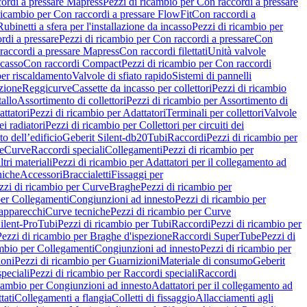
ordi a pressare Mapress
Pezzi di ricambio per Con raccordi a pressare
ricambio per Con raccordi a pressare FlowFit
Con raccordi a
Rubinetti a sfera per l'installazione da incasso
Pezzi di ricambio per
rdi a pressare
Pezzi di ricambio per Con raccordi a pressare
Con
raccordi a pressare Mapress
Con raccordi filettati
Unità valvole
ncasso
Con raccordi Compact
Pezzi di ricambio per Con raccordi
per riscaldamento
Valvole di sfiato rapido
Sistemi di pannelli
azione
Reggicurve
Cassette da incasso per collettori
Pezzi di ricambio
tallo
Assortimento di collettori
Pezzi di ricambio per Assortimento di
ttatori
Pezzi di ricambio per Adattatori
Terminali per collettori
Valvole
ei radiatori
Pezzi di ricambio per Collettori per circuiti dei
o dell’edificio
Geberit Silent-db20
Tubi
Raccordi
Pezzi di ricambio per
e
Curve
Raccordi speciali
Collegamenti
Pezzi di ricambio per
tri materiali
Pezzi di ricambio per Adattatori per il collegamento ad
niche
Accessori
Braccialetti
Fissaggi per
zzi di ricambio per Curve
Braghe
Pezzi di ricambio per
per Collegamenti
Congiunzioni ad innesto
Pezzi di ricambio per
 apparecchi
Curve tecniche
Pezzi di ricambio per Curve
ilent-Pro
Tubi
Pezzi di ricambio per Tubi
Raccordi
Pezzi di ricambio per
Pezzi di ricambio per Braghe d'ispezione
Raccordi SuperTube
Pezzi di
ambio per Collegamenti
Congiunzioni ad innesto
Pezzi di ricambio per
ioni
Pezzi di ricambio per Guarnizioni
Materiale di consumo
Geberit
peciali
Pezzi di ricambio per Raccordi speciali
Raccordi
icambio per Congiunzioni ad innesto
Adattatori per il collegamento ad
tati
Collegamenti a flangia
Colletti di fissaggio
Allacciamenti agli