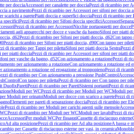
tte per doccia
Accessori per canalette per doccia
Pezzi di ricambio per Ac
occia a pavimento
Pezzi di ricambio per Accessori per sifoni per doccia 
r scarichi a parete
Piatti doccia e superfici doccia
Pezzi di ricambio per P
a specifici
Pezzi di ricambio per Sifoni doccia specifici
Accessori
Separa
cessori
Pezzi di ricambio per Accessori
Nicchie portaoggetti per docce
P
ciamenti agli apparecchi per docce e vasche da bagno
Sifoni per piatti d
doccia, d62
Pezzi di ricambio per Sifoni per piatti doccia, d62
Con tappo p
90
Pezzi di ricambio per Sifoni per piatti doccia, d90
Con tappo per pilett
zi di ricambio per Tappi per piletta
Sifoni per piatti doccia Sestra
Pezzi d
 per piatti doccia
Pezzi di ricambio per Accessori per sifoni per piatti do
ifoni per vasche da bagno, d52
Con azionamento a rotazione
Pezzi di r
etamento per azionamento a rotazione
Con azionamento a rotazione ed e
r azionamento a rotazione ed erogazione al troppopieno
Pezzi di ricam
ezzi di ricambio per Con azionamento a pressione PushControl
Accesso
ushControl
Con tappo per piletta
Pezzi di ricambio per Con tappo per pile
it Duofix
Pareti
Pezzi di ricambio per Pareti
Sistemi portanti
Pezzi di rica
azione
Moduli per WC
Pezzi di ricambio per Moduli per WC
Moduli per 
per Moduli per orinatoi
Moduli per docce con scarico a parete
Pezzi di r
 bagno
Elementi per pareti di separazione doccia
Pezzi di ricambio per Ele
ole
Pezzi di ricambio per Moduli per carichi agenti sulle mensole
Access
r WC
Pezzi di ricambio per Moduli per WC
Moduli per lavabi
Pezzi di ri
occe
Accessori
Per moduli WC
Per fissaggi
Cassette di risciacquo esterne
C
ico
Ad alta posizione
Pezzi di ricambio per Ad alta posizione
A bassa e m
icambio per Cassette di risciacquo esterne per vasi, in ceramica
Monoblo