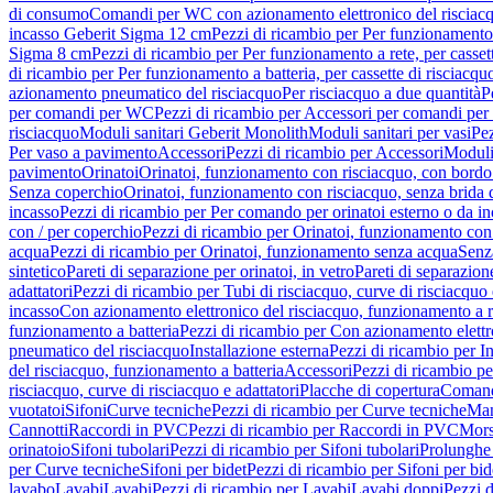
di consumo
Comandi per WC con azionamento elettronico del risciac
incasso Geberit Sigma 12 cm
Pezzi di ricambio per Per funzionamento 
Sigma 8 cm
Pezzi di ricambio per Per funzionamento a rete, per casse
di ricambio per Per funzionamento a batteria, per cassette di risciac
azionamento pneumatico del risciacquo
Per risciacquo a due quantità
P
per comandi per WC
Pezzi di ricambio per Accessori per comandi pe
risciacquo
Moduli sanitari Geberit Monolith
Moduli sanitari per vasi
Pez
Per vaso a pavimento
Accessori
Pezzi di ricambio per Accessori
Moduli 
pavimento
Orinatoi
Orinatoi, funzionamento con risciacquo, con bordo 
Senza coperchio
Orinatoi, funzionamento con risciacquo, senza brida d
incasso
Pezzi di ricambio per Per comando per orinatoi esterno o da i
con / per coperchio
Pezzi di ricambio per Orinatoi, funzionamento con 
acqua
Pezzi di ricambio per Orinatoi, funzionamento senza acqua
Senz
sintetico
Pareti di separazione per orinatoi, in vetro
Pareti di separazion
adattatori
Pezzi di ricambio per Tubi di risciacquo, curve di risciacquo 
incasso
Con azionamento elettronico del risciacquo, funzionamento a r
funzionamento a batteria
Pezzi di ricambio per Con azionamento elettr
pneumatico del risciacquo
Installazione esterna
Pezzi di ricambio per In
del risciacquo, funzionamento a batteria
Accessori
Pezzi di ricambio pe
risciacquo, curve di risciacquo e adattatori
Placche di copertura
Comand
vuotatoi
Sifoni
Curve tecniche
Pezzi di ricambio per Curve tecniche
Man
Cannotti
Raccordi in PVC
Pezzi di ricambio per Raccordi in PVC
Mors
orinatoio
Sifoni tubolari
Pezzi di ricambio per Sifoni tubolari
Prolunghe 
per Curve tecniche
Sifoni per bidet
Pezzi di ricambio per Sifoni per bid
lavabo
Lavabi
Lavabi
Pezzi di ricambio per Lavabi
Lavabi doppi
Pezzi 