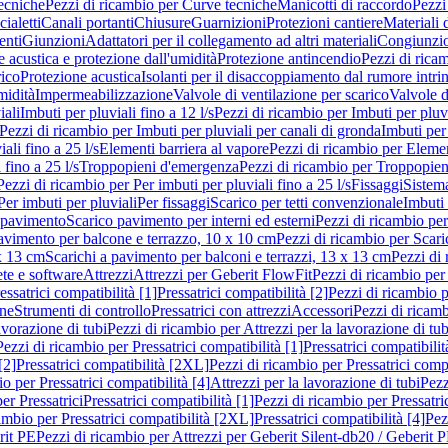
ecniche
Pezzi di ricambio per Curve tecniche
Manicotti di raccordo
Pezzi
ialetti
Canali portanti
Chiusure
Guarnizioni
Protezioni cantiere
Materiali
nti
Giunzioni
Adattatori per il collegamento ad altri materiali
Congiunzio
 acustica e protezione dall'umidità
Protezione antincendio
Pezzi di rica
rico
Protezione acustica
Isolanti per il disaccoppiamento dal rumore intri
midità
Impermeabilizzazione
Valvole di ventilazione per scarico
Valvole d
iali
Imbuti per pluviali fino a 12 l/s
Pezzi di ricambio per Imbuti per pluvi
Pezzi di ricambio per Imbuti per pluviali per canali di gronda
Imbuti per 
ali fino a 25 l/s
Elementi barriera al vapore
Pezzi di ricambio per Elemen
 fino a 25 l/s
Troppopieni d'emergenza
Pezzi di ricambio per Troppopie
Pezzi di ricambio per Per imbuti per pluviali fino a 25 l/s
Fissaggi
Sistem
Per imbuti per pluviali
Per fissaggi
Scarico per tetti convenzionale
Imbuti 
 pavimento
Scarico pavimento per interni ed esterni
Pezzi di ricambio per
pavimento per balcone e terrazzo, 10 x 10 cm
Pezzi di ricambio per Scari
x 13 cm
Scarichi a pavimento per balconi e terrazzi, 13 x 13 cm
Pezzi di 
ete e software
Attrezzi
Attrezzi per Geberit FlowFit
Pezzi di ricambio per
ssatrici compatibilità [1]
Pressatrici compatibilità [2]
Pezzi di ricambio p
one
Strumenti di controllo
Pressatrici con attrezzi
Accessori
Pezzi di ricam
avorazione di tubi
Pezzi di ricambio per Attrezzi per la lavorazione di tub
Pezzi di ricambio per Pressatrici compatibilità [1]
Pressatrici compatibilit
[2]
Pressatrici compatibilità [2XL]
Pezzi di ricambio per Pressatrici comp
o per Pressatrici compatibilità [4]
Attrezzi per la lavorazione di tubi
Pezz
er Pressatrici
Pressatrici compatibilità [1]
Pezzi di ricambio per Pressatric
ambio per Pressatrici compatibilità [2XL]
Pressatrici compatibilità [4]
Pez
rit PE
Pezzi di ricambio per Attrezzi per Geberit Silent-db20 / Geberit 