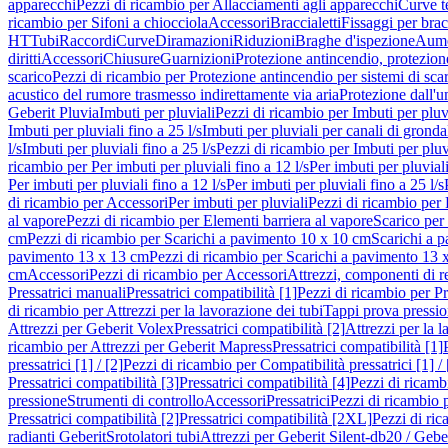
apparecchi
Pezzi di ricambio per Allacciamenti agli apparecchi
Curve t
ricambio per Sifoni a chiocciola
Accessori
Braccialetti
Fissaggi per bracc
HT
Tubi
Raccordi
Curve
Diramazioni
Riduzioni
Braghe d'ispezione
Aume
diritti
Accessori
Chiusure
Guarnizioni
Protezione antincendio, protezione
scarico
Pezzi di ricambio per Protezione antincendio per sistemi di sca
acustico del rumore trasmesso indirettamente via aria
Protezione dall'u
Geberit Pluvia
Imbuti per pluviali
Pezzi di ricambio per Imbuti per pluv
Imbuti per pluviali fino a 25 l/s
Imbuti per pluviali per canali di gronda
l/s
Imbuti per pluviali fino a 25 l/s
Pezzi di ricambio per Imbuti per pluvi
ricambio per Per imbuti per pluviali fino a 12 l/s
Per imbuti per pluviali
Per imbuti per pluviali fino a 12 l/s
Per imbuti per pluviali fino a 25 l/s
di ricambio per Accessori
Per imbuti per pluviali
Pezzi di ricambio per 
al vapore
Pezzi di ricambio per Elementi barriera al vapore
Scarico per
cm
Pezzi di ricambio per Scarichi a pavimento 10 x 10 cm
Scarichi a 
pavimento 13 x 13 cm
Pezzi di ricambio per Scarichi a pavimento 13 
cm
Accessori
Pezzi di ricambio per Accessori
Attrezzi, componenti di r
Pressatrici manuali
Pressatrici compatibilità [1]
Pezzi di ricambio per Pre
di ricambio per Attrezzi per la lavorazione dei tubi
Tappi prova pressi
Attrezzi per Geberit Volex
Pressatrici compatibilità [2]
Attrezzi per la l
ricambio per Attrezzi per Geberit Mapress
Pressatrici compatibilità [1]
pressatrici [1] / [2]
Pezzi di ricambio per Compatibilità pressatrici [1] / 
Pressatrici compatibilità [3]
Pressatrici compatibilità [4]
Pezzi di ricambi
pressione
Strumenti di controllo
Accessori
Pressatrici
Pezzi di ricambio p
Pressatrici compatibilità [2]
Pressatrici compatibilità [2XL]
Pezzi di ric
radianti Geberit
Srotolatori tubi
Attrezzi per Geberit Silent-db20 / Gebe