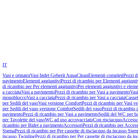
IT
Vasi e orinatoi
Vasi bidet Geberit AquaClean
Elementi completi
Pezzi d
pavimento
Elementi aggiuntivi
Pezzi di ricambio per Elementi aggiunti
di ricambio per Per elementi aggiuntivi
Per elementi aggiuntivi e eleme
a cacciata
Vasi a pavimento
Pezzi di ricambio per Vasi a pavimento
Vasi
monoblocco
Vasi a cacciata
Pezzi di ricambio per Vasi a cacciata
Casset
per Sedili del vaso
Vasi versione Comfort
Pezzi di ricambio per Vasi v
per Sedili del vaso versione Comfort
Sedili del vaso
Pezzi di ricambio p
pavimento
Pezzi di ricambio per Vasi a pavimento
Sedili del WC per b
per Tavolette del vaso
WC ad uso accovacciato
Con risciacquo
Accesso
ricambio per Bidet a pavimento
Accessori
Pezzi di ricambio per Access
Sigma
Pezzi di ricambio per Per cassette di risciacquo da incasso Sig
incasso Twinline
Pezzi di ricambio per Per cassette di risciacquo da i