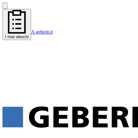
A geberit.it
I miei elenchi