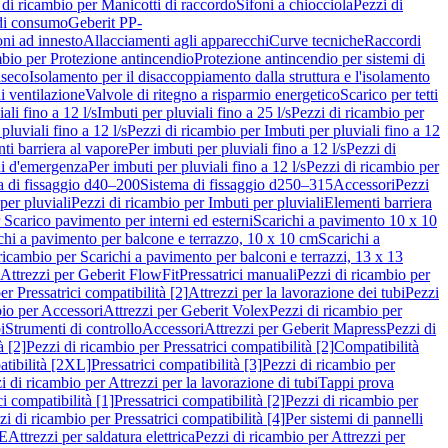
 di ricambio per Manicotti di raccordo
Sifoni a chiocciola
Pezzi di
 di consumo
Geberit PP-
ni ad innesto
Allacciamenti agli apparecchi
Curve tecniche
Raccordi
mbio per Protezione antincendio
Protezione antincendio per sistemi di
nseco
Isolamento per il disaccoppiamento dalla struttura e l'isolamento
i ventilazione
Valvole di ritegno a risparmio energetico
Scarico per tetti
ali fino a 12 l/s
Imbuti per pluviali fino a 25 l/s
Pezzi di ricambio per
pluviali fino a 12 l/s
Pezzi di ricambio per Imbuti per pluviali fino a 12
ti barriera al vapore
Per imbuti per pluviali fino a 12 l/s
Pezzi di
ni d'emergenza
Per imbuti per pluviali fino a 12 l/s
Pezzi di ricambio per
a di fissaggio d40–200
Sistema di fissaggio d250–315
Accessori
Pezzi
per pluviali
Pezzi di ricambio per Imbuti per pluviali
Elementi barriera
 Scarico pavimento per interni ed esterni
Scarichi a pavimento 10 x 10
chi a pavimento per balcone e terrazzo, 10 x 10 cm
Scarichi a
ricambio per Scarichi a pavimento per balconi e terrazzi, 13 x 13
 Attrezzi per Geberit FlowFit
Pressatrici manuali
Pezzi di ricambio per
er Pressatrici compatibilità [2]
Attrezzi per la lavorazione dei tubi
Pezzi
bio per Accessori
Attrezzi per Geberit Volex
Pezzi di ricambio per
i
Strumenti di controllo
Accessori
Attrezzi per Geberit Mapress
Pezzi di
à [2]
Pezzi di ricambio per Pressatrici compatibilità [2]
Compatibilità
atibilità [2XL]
Pressatrici compatibilità [3]
Pezzi di ricambio per
i di ricambio per Attrezzi per la lavorazione di tubi
Tappi prova
i compatibilità [1]
Pressatrici compatibilità [2]
Pezzi di ricambio per
zi di ricambio per Pressatrici compatibilità [4]
Per sistemi di pannelli
PE
Attrezzi per saldatura elettrica
Pezzi di ricambio per Attrezzi per