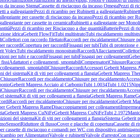
sori
Guarnizioni
Guarnizioni ad anello
Nippli, rosoni e riduttori di flusso
quo da incasso Sigma
Cassette di risciacquo da incasso Omega
Pezzi di r
tti a galleggiante
Pezzi di ricambio per Rubinetti a galleggiante
Rubinett
alleggiante per cassette di risciacquo da incasso
Pezzi di ricambio per Ru
galleggiante per cassette in ceramica
Rubinetti a galleggiante per Monol
ntità
Pezzi di ricambio per Risciacquo a due quantità
Batterie
Pezzi di r
ione idrica
Geberit FlowFit
Tubi multistrato
Tubi riscaldamento multistr
i
Collettori con raccordo filettato
Raccordi per riscaldamento
Chiusure pe
per raccordi
Copertura per raccordi
Fissaggi per tubi
Tubi di protezione e 
it Volex
Tubi riscaldamento monostrato
Raccordi
Allacciamenti
Collettor
ioni per tubi e raccordi
Fissaggi per tubi
Fissaggi per collegamenti
Geber
 fissi
Adattatori e collegamenti, smontabili
Compensatori
Chiusure
Raccor
 collegamenti, smontabili
Chiusure
Raccordi
Accessori Geberit Mapress 
ni del sistema
Kit di viti per collegamenti a flangia
Geberit Mapress The
i
Chiusure
Raccordi per riscaldamento
Chiusure per riscaldamento
Access
bonio
Geberit Mapress Acciaio al Carbonio
Tubi 1.0034
Tubi 1.0215
Nipp
i
Chiusure
Raccordi per riscaldamento
Chiusure per riscaldamento
Access
el sistema
Kit di viti per collegamenti a flangia
Geberit Mapress Rame
Ge
cordi
Raccordi per riscaldamento
Chiusure per riscaldamento
Geberit Ma
per Geberit Mapress Rame
Disaccoppiamenti per collegamenti
Impermeab
gia
Geberit Mapress CuNiFe
Geberit Mapress CuNiFe
Tubi 2.1972
Manic
izioni del sistema
Kit di viti per collegamenti a flangia
Sistema Geberit p
agno
Sensori
Riduttore di flusso
Cover e placche di copertura
Cassette di r
er cassette di risciacquo e comandi per WC con dispositivo antiristagn
ricambio per Alimentatori
Valvole e rubinetti
Valvole d'arresto
Con raccor