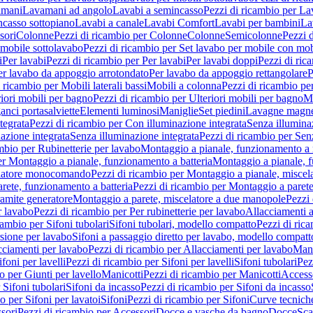
amani
Lavamani ad angolo
Lavabi a semincasso
Pezzi di ricambio per La
ncasso sottopiano
Lavabi a canale
Lavabi Comfort
Lavabi per bambini
La
sori
Colonne
Pezzi di ricambio per Colonne
Colonne
Semicolonne
Pezzi 
 mobile sottolavabo
Pezzi di ricambio per Set lavabo per mobile con mob
i
Per lavabi
Pezzi di ricambio per Per lavabi
Per lavabi doppi
Pezzi di ric
er lavabo da appoggio arrotondato
Per lavabo da appoggio rettangolare
P
 ricambio per Mobili laterali bassi
Mobili a colonna
Pezzi di ricambio pe
riori mobili per bagno
Pezzi di ricambio per Ulteriori mobili per bagno
Me
ganci portasalviette
Elementi luminosi
Maniglie
Set piedini
Lavagne magne
tegrata
Pezzi di ricambio per Con illuminazione integrata
Senza illumina
azione integrata
Senza illuminazione integrata
Pezzi di ricambio per Sen
mbio per Rubinetterie per lavabo
Montaggio a pianale, funzionamento a 
er Montaggio a pianale, funzionamento a batteria
Montaggio a pianale, 
elatore monocomando
Pezzi di ricambio per Montaggio a pianale, misc
rete, funzionamento a batteria
Pezzi di ricambio per Montaggio a parete
ramite generatore
Montaggio a parete, miscelatore a due manopole
Pezzi 
r lavabo
Pezzi di ricambio per Per rubinetterie per lavabo
Allacciamenti a
cambio per Sifoni tubolari
Sifoni tubolari, modello compatto
Pezzi di ric
sione per lavabo
Sifoni a passaggio diretto per lavabo, modello compatt
cciamenti per lavabo
Pezzi di ricambio per Allacciamenti per lavabo
Mani
ifoni per lavelli
Pezzi di ricambio per Sifoni per lavelli
Sifoni tubolari
Pez
o per Giunti per lavello
Manicotti
Pezzi di ricambio per Manicotti
Access
 Sifoni tubolari
Sifoni da incasso
Pezzi di ricambio per Sifoni da incasso
o per Sifoni per lavatoi
Sifoni
Pezzi di ricambio per Sifoni
Curve tecnich
sori
Pezzi di ricambio per Accessori
Docce e vasche da bagno
Docce
Sca