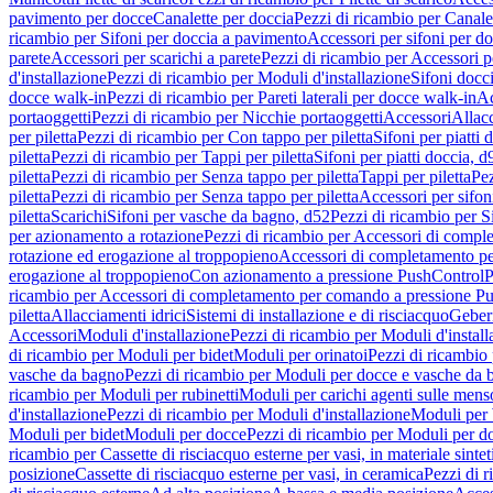
pavimento per docce
Canalette per doccia
Pezzi di ricambio per Canale
ricambio per Sifoni per doccia a pavimento
Accessori per sifoni per d
parete
Accessori per scarichi a parete
Pezzi di ricambio per Accessori pe
d'installazione
Pezzi di ricambio per Moduli d'installazione
Sifoni docci
docce walk-in
Pezzi di ricambio per Pareti laterali per docce walk-in
Ac
portaoggetti
Pezzi di ricambio per Nicchie portaoggetti
Accessori
Allac
per piletta
Pezzi di ricambio per Con tappo per piletta
Sifoni per piatti 
piletta
Pezzi di ricambio per Tappi per piletta
Sifoni per piatti doccia, d
piletta
Pezzi di ricambio per Senza tappo per piletta
Tappi per piletta
Pez
piletta
Pezzi di ricambio per Senza tappo per piletta
Accessori per sifoni
piletta
Scarichi
Sifoni per vasche da bagno, d52
Pezzi di ricambio per S
per azionamento a rotazione
Pezzi di ricambio per Accessori di compl
rotazione ed erogazione al troppopieno
Accessori di completamento pe
erogazione al troppopieno
Con azionamento a pressione PushControl
P
ricambio per Accessori di completamento per comando a pressione P
piletta
Allacciamenti idrici
Sistemi di installazione e di risciacquo
Geber
Accessori
Moduli d'installazione
Pezzi di ricambio per Moduli d'install
di ricambio per Moduli per bidet
Moduli per orinatoi
Pezzi di ricambio 
vasche da bagno
Pezzi di ricambio per Moduli per docce e vasche da
ricambio per Moduli per rubinetti
Moduli per carichi agenti sulle mens
d'installazione
Pezzi di ricambio per Moduli d'installazione
Moduli pe
Moduli per bidet
Moduli per docce
Pezzi di ricambio per Moduli per d
ricambio per Cassette di risciacquo esterne per vasi, in materiale sintet
posizione
Cassette di risciacquo esterne per vasi, in ceramica
Pezzi di r