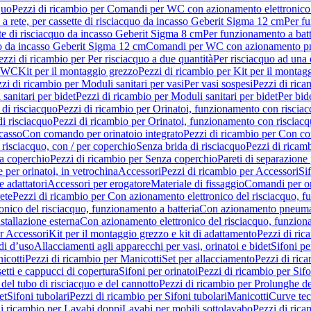
quo
Pezzi di ricambio per Comandi per WC con azionamento elettronico 
a rete, per cassette di risciacquo da incasso Geberit Sigma 12 cm
Per fu
tte di risciacquo da incasso Geberit Sigma 8 cm
Per funzionamento a batt
quo da incasso Geberit Sigma 12 cm
Comandi per WC con azionamento pne
ezzi di ricambio per Per risciacquo a due quantità
Per risciacquo ad una 
r WC
Kit per il montaggio grezzo
Pezzi di ricambio per Kit per il montag
zi di ricambio per Moduli sanitari per vasi
Per vasi sospesi
Pezzi di rica
sanitari per bidet
Pezzi di ricambio per Moduli sanitari per bidet
Per bid
di risciacquo
Pezzi di ricambio per Orinatoi, funzionamento con risciac
i risciacquo
Pezzi di ricambio per Orinatoi, funzionamento con risciacq
ncasso
Con comando per orinatoio integrato
Pezzi di ricambio per Con co
risciacquo, con / per coperchio
Senza brida di risciacquo
Pezzi di ricam
a coperchio
Pezzi di ricambio per Senza coperchio
Pareti di separazione 
e per orinatoi, in vetrochina
Accessori
Pezzi di ricambio per Accessori
Si
e adattatori
Accessori per erogatore
Materiale di fissaggio
Comandi per or
ete
Pezzi di ricambio per Con azionamento elettronico del risciacquo, f
onico del risciacquo, funzionamento a batteria
Con azionamento pneumat
stallazione esterna
Con azionamento elettronico del risciacquo, funziona
r Accessori
Kit per il montaggio grezzo e kit di adattamento
Pezzi di ric
i d’uso
Allacciamenti agli apparecchi per vasi, orinatoi e bidet
Sifoni pe
icotti
Pezzi di ricambio per Manicotti
Set per allacciamento
Pezzi di ric
etti e cappucci di copertura
Sifoni per orinatoi
Pezzi di ricambio per Sifo
del tubo di risciacquo e del cannotto
Pezzi di ricambio per Prolunghe de
et
Sifoni tubolari
Pezzi di ricambio per Sifoni tubolari
Manicotti
Curve te
di ricambio per Lavabi doppi
Lavabi per mobili sottolavabo
Pezzi di rica