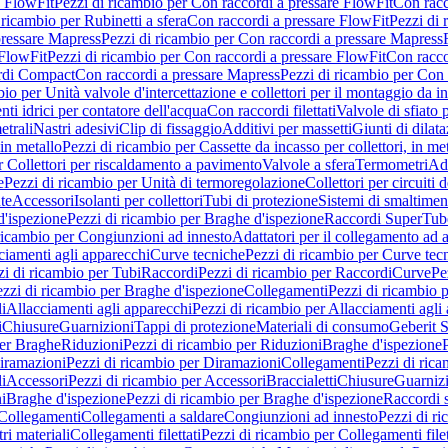
e FlowFit
Pezzi di ricambio per Con raccordi a pressare FlowFit
Con racc
 ricambio per Rubinetti a sfera
Con raccordi a pressare FlowFit
Pezzi di 
pressare Mapress
Pezzi di ricambio per Con raccordi a pressare Mapress
 FlowFit
Pezzi di ricambio per Con raccordi a pressare FlowFit
Con racco
ordi Compact
Con raccordi a pressare Mapress
Pezzi di ricambio per Con 
io per Unità valvole d'intercettazione e collettori per il montaggio da i
ti idrici per contatore dell'acqua
Con raccordi filettati
Valvole di sfiato 
etrali
Nastri adesivi
Clip di fissaggio
Additivi per massetti
Giunti di dilat
 in metallo
Pezzi di ricambio per Cassette da incasso per collettori, in me
r Collettori per riscaldamento a pavimento
Valvole a sfera
Termometri
Ada
e
Pezzi di ricambio per Unità di termoregolazione
Collettori per circuiti d
te
Accessori
Isolanti per collettori
Tubi di protezione
Sistemi di smaltiment
d'ispezione
Pezzi di ricambio per Braghe d'ispezione
Raccordi SuperTub
ricambio per Congiunzioni ad innesto
Adattatori per il collegamento ad al
ciamenti agli apparecchi
Curve tecniche
Pezzi di ricambio per Curve tec
zi di ricambio per Tubi
Raccordi
Pezzi di ricambio per Raccordi
Curve
Pe
zzi di ricambio per Braghe d'ispezione
Collegamenti
Pezzi di ricambio 
li
Allacciamenti agli apparecchi
Pezzi di ricambio per Allacciamenti agli
i
Chiusure
Guarnizioni
Tappi di protezione
Materiali di consumo
Geberit S
per Braghe
Riduzioni
Pezzi di ricambio per Riduzioni
Braghe d'ispezione
iramazioni
Pezzi di ricambio per Diramazioni
Collegamenti
Pezzi di ric
li
Accessori
Pezzi di ricambio per Accessori
Braccialetti
Chiusure
Guarniz
i
Braghe d'ispezione
Pezzi di ricambio per Braghe d'ispezione
Raccordi s
 Collegamenti
Collegamenti a saldare
Congiunzioni ad innesto
Pezzi di r
ri materiali
Collegamenti filettati
Pezzi di ricambio per Collegamenti filet