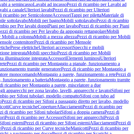
vabi a semincasso
Lavabi ad incasso
Pezzi di ricambio per Lavabi ad
vabi a canale
Ulteriori lavabi
Pezzi di ricambio per Ulteriori
di ricambio per Semicolonne
Accessori
Tappi per piletta
Materiale di
ile sottolavabo
Mobili per bagno
Mobili sottolavabo
Pezzi di ricambio
ambio per Per lavabi doppi
Piani per lavabo
Pezzi di ricambio per Piani
ezzi di ricambio per Per lavabo da appoggio rettangolare
Mobili
r Mobili a colonna
Mobili a mezza altezza
Pezzi di ricambio per Mobili
nsole contenitore
Pezzi di ricambio per Mensole
tiche
Prese elettriche
Ulteriori accessori
Specchi e mobili
zione integrata
Mobili specchio
Pezzi di ricambio per Mobili
za illuminazione integrata
Accessori
Elementi luminosi
Ulteriori
rete
Pezzi di ricambio per Montaggio a pianale, funzionamento a
funzionamento tramite generatore
Pezzi di ricambio per Montaggio a
elatore monocomando
Montaggio a parete, funzionamento a rete
Pezzi di
, funzionamento a batteria
Montaggio a parete, funzionamento tramite
di ricambio per Montaggio a parete, miscelatore a due
gli apparecchi per zona lavabo, lavelli, apparecchi e lavatoi
Sifoni per
ambio per Sifoni tubolari, modello compatto
Sifoni con tubo ad
o
Pezzi di ricambio per Sifoni a passaggio diretto per lavabo, modello
cotti
Curve tecniche
Coperture
Allacciamenti
Pezzi di ricambio per
zi di ricambio per Sifoni tubolari
Sifoni a doppia camera
Pezzi di
ori
Pezzi di ricambio per Accessori
Sifoni per apparecchi
Pezzi di
Sifoni esterni
Pezzi di ricambio per Sifoni esterni
Allacciamenti
Pezzi di
e
Pezzi di ricambio per Curve tecniche
Manicotti
Pezzi di ricambio per
richi a pavimento per docce
Pezzi di ricambio per Scarichi a