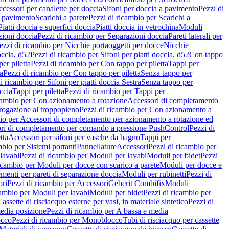
cessori per canalette per doccia
Sifoni per doccia a pavimento
Pezzi di
a pavimento
Scarichi a parete
Pezzi di ricambio per Scarichi a
iatti doccia e superfici doccia
Piatti doccia in vetrochina
Moduli
zioni doccia
Pezzi di ricambio per Separazioni doccia
Pareti laterali per
ezzi di ricambio per Nicchie portaoggetti per docce
Nicchie
occia, d52
Pezzi di ricambio per Sifoni per piatti doccia, d52
Con tappo
er piletta
Pezzi di ricambio per Con tappo per piletta
Tappi per
a
Pezzi di ricambio per Con tappo per piletta
Senza tappo per
i ricambio per Sifoni per piatti doccia Sestra
Senza tappo per
ccia
Tappi per piletta
Pezzi di ricambio per Tappi per
icambio per Con azionamento a rotazione
Accessori di completamento
rogazione al troppopieno
Pezzi di ricambio per Con azionamento a
bio per Accessori di completamento per azionamento a rotazione ed
ri di completamento per comando a pressione PushControl
Pezzi di
tta
Accessori per sifoni per vasche da bagno
Tappi per
mbio per Sistemi portanti
Pannellature
Accessori
Pezzi di ricambio per
lavabi
Pezzi di ricambio per Moduli per lavabi
Moduli per bidet
Pezzi
icambio per Moduli per docce con scarico a parete
Moduli per docce e
menti per pareti di separazione doccia
Moduli per rubinetti
Pezzi di
ori
Pezzi di ricambio per Accessori
Geberit Combifix
Moduli
cambio per Moduli per lavabi
Moduli per bidet
Pezzi di ricambio per
assette di risciacquo esterne per vasi, in materiale sintetico
Pezzi di
edia posizione
Pezzi di ricambio per A bassa e media
cco
Pezzi di ricambio per Monoblocco
Tubi di risciacquo per cassette