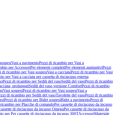
 sospesi
Vasi a pavimento
Pezzi di ricambio per Vasi a
ambio per Accessori
Per elementi completi
Per elementi aggiuntivi
Pezzi
i di ricambio per Vasi sospesi
Vasi a cacciata
Pezzi di ricambio per Vasi
io per Vasi a cacciata per cassetta di risciacquo esterna
so
Pezzi di ricambio per Sedili del vaso
Sedili del vaso
Pezzi di ricambio
acciata, prolungati
Sedili del vaso versione Comfort
Pezzi di ricambio
ni
Vasi sospesi
Pezzi di ricambio per Vasi sospesi
Vasi a
ezzi di ricambio per Sedili del vaso
Tavolette del vaso
Pezzi di ricambio
esi
Pezzi di ricambio per Bidet sospesi
Bidet a pavimento
Pezzi di
 ricambio per Placche di comando
Per cassette di risciacquo da incasso
 cassette di risciacquo da incasso Omega
Per cassette di risciacquo da
io per Per cassette di risciacquo da incasso 300T
Accessori
Materiale