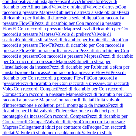
con dispositivo antiristagno
Sensori
Cavi
Alimentatori
Pezzi di
ricambio per Alimentatori
Valvole e rubinetti
Valvole d'arresto
Con
raccordi a pressare Mapress
Rubinetti d'arresto a sede obliqua
Pezzi
di ricambio per Rubinetti d'arresto a sede obliqua
Con raccordi a
pressare FlowFit
Pezzi di ricambio per Con raccordi a pressare
FlowFit
Con raccordi a pressare Mapress
Pezzi di ricambio per Con
raccordi a pressare Mapress
Valvole di prelievo
Valvole di
scarico
Rubinetti a sfera
Pezzi di ricambio per Rubinetti a sfera
Con
raccordi a pressare FlowFit
Pezzi di ricambio per Con raccordi a
pressare FlowFit
Con raccordi a pressare
Pezzi di ricambio per Con
raccordi a pressare
Con raccordi a pressare Mapress
Pezzi di ricambio
per Con raccordi a pressare Mapress
Rubinetti a sfera per
l'installazione da incasso
Pezzi di ricambio per Rubinetti a sfera per
l'installazione da incasso
Con raccordi a pressare FlowFit
Pezzi di
ricambio per Con raccordi a pressare FlowFit
Con raccordi a
pressare
Pezzi di ricambio per Con raccordi a pressare
Con raccordi
Volex
Con raccordi Compact
Pezzi di ricambio per Con raccordi
Compact
Con raccordi a pressare Mapress
Pezzi di ricambio per Con
raccordi a pressare Mapress
Con raccordi filettati
Unità valvole
d'intercettazione e collettori per il montaggio da incasso
Pezzi di
ricambio per Unità valvole d'intercettazione e collettori per il
montaggio da incasso
Con raccordi Compact
Pezzi di ricambio per
Con raccordi Compact
Valvole di ritegno
Con raccordi a pressare
Mapress
Collegamenti idrici per contatore dell'acqua
Con raccordi
filettati
Valvole di sfiato per riscaldamento
Valvole di sfiato