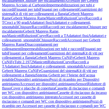
riscaldamento
Chiusure per riscaldamento
Accessori per Geberit
Mapress Acciaio al Carbonio
Impermeabilizzazioni per tubi e
raccordi
Fissaggi per tubi
Fissaggi per collegamenti
Guarnizioni del
sistema
Kit di viti per collegamenti a flangia
Geberit Mapress
Rame
Geberit Mapress Rame
Manicotti
Riduzioni
Curve
Raccordi a
T
Croci a 90 gradi
Adattatori fissi
Adattatori e collegamenti,
smontabili
Chiusure
Raccordi
Raccordi per riscaldamento
Chiusure per
riscaldamento
Geberit Mapress Rame,
gas
Manicotti
Riduzioni
Curve
Raccordi a T
Adattatori fissi
Adattatori e
collegamenti, smontabili
Chiusure
Raccordi
Accessori per Geberit
Mapress Rame
Disaccoppiamenti per
collegamenti
Impermeabilizzazioni per tubi e raccordi
Fissaggi per
tubi
Fissaggi per collegamenti
Guarnizioni del sistema
Kit di viti per
collegamenti a flangia
Geberit Mapress CuNiFe
Geberit Mapress
CuNiFe
Tubi 2.1972
Manicotti
Riduzioni
Curve
Raccordi a
T
Adattatori fissi
Adattatori e collegamenti, smontabili
Accessori per
Geberit Mapress CuNiFe
Guarnizioni del sistema
Kit di viti per
collegamenti a flangia
Sistema Geberit per l’Igiene dell’acqua
potabile
Dispositivi antiristagno
Pezzi di ricambio per Dispositivi
antiristagno
Accessori per dispositivi antiristagno
Sensori
Riduttore di
flusso
Cover e placche di copertura
Cassette di risciacquo e comandi
per WC con dispositivo antiristagno
Cassette di risciacquo da incasso
con dispositivo antiristagno integrato
Accessori per cassette di
risciacquo e comandi per WC con dispositivo antiristagno
Pezzi di
ricambio per Accessori per cassette di risciacquo e comandi per WC