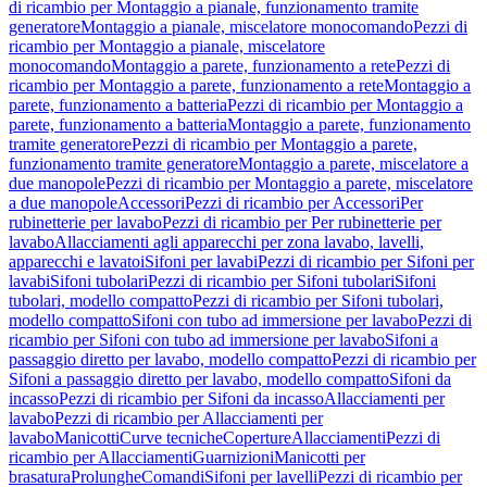
di ricambio per Montaggio a pianale, funzionamento tramite
generatore
Montaggio a pianale, miscelatore monocomando
Pezzi di
ricambio per Montaggio a pianale, miscelatore
monocomando
Montaggio a parete, funzionamento a rete
Pezzi di
ricambio per Montaggio a parete, funzionamento a rete
Montaggio a
parete, funzionamento a batteria
Pezzi di ricambio per Montaggio a
parete, funzionamento a batteria
Montaggio a parete, funzionamento
tramite generatore
Pezzi di ricambio per Montaggio a parete,
funzionamento tramite generatore
Montaggio a parete, miscelatore a
due manopole
Pezzi di ricambio per Montaggio a parete, miscelatore
a due manopole
Accessori
Pezzi di ricambio per Accessori
Per
rubinetterie per lavabo
Pezzi di ricambio per Per rubinetterie per
lavabo
Allacciamenti agli apparecchi per zona lavabo, lavelli,
apparecchi e lavatoi
Sifoni per lavabi
Pezzi di ricambio per Sifoni per
lavabi
Sifoni tubolari
Pezzi di ricambio per Sifoni tubolari
Sifoni
tubolari, modello compatto
Pezzi di ricambio per Sifoni tubolari,
modello compatto
Sifoni con tubo ad immersione per lavabo
Pezzi di
ricambio per Sifoni con tubo ad immersione per lavabo
Sifoni a
passaggio diretto per lavabo, modello compatto
Pezzi di ricambio per
Sifoni a passaggio diretto per lavabo, modello compatto
Sifoni da
incasso
Pezzi di ricambio per Sifoni da incasso
Allacciamenti per
lavabo
Pezzi di ricambio per Allacciamenti per
lavabo
Manicotti
Curve tecniche
Coperture
Allacciamenti
Pezzi di
ricambio per Allacciamenti
Guarnizioni
Manicotti per
brasatura
Prolunghe
Comandi
Sifoni per lavelli
Pezzi di ricambio per