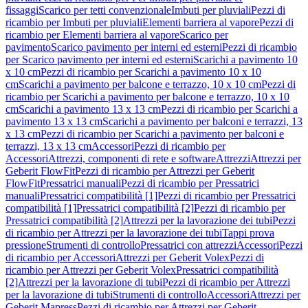
fissaggi
Scarico per tetti convenzionale
Imbuti per pluviali
Pezzi di
ricambio per Imbuti per pluviali
Elementi barriera al vapore
Pezzi di
ricambio per Elementi barriera al vapore
Scarico per
pavimento
Scarico pavimento per interni ed esterni
Pezzi di ricambio
per Scarico pavimento per interni ed esterni
Scarichi a pavimento 10
x 10 cm
Pezzi di ricambio per Scarichi a pavimento 10 x 10
cm
Scarichi a pavimento per balcone e terrazzo, 10 x 10 cm
Pezzi di
ricambio per Scarichi a pavimento per balcone e terrazzo, 10 x 10
cm
Scarichi a pavimento 13 x 13 cm
Pezzi di ricambio per Scarichi a
pavimento 13 x 13 cm
Scarichi a pavimento per balconi e terrazzi, 13
x 13 cm
Pezzi di ricambio per Scarichi a pavimento per balconi e
terrazzi, 13 x 13 cm
Accessori
Pezzi di ricambio per
Accessori
Attrezzi, componenti di rete e software
Attrezzi
Attrezzi per
Geberit FlowFit
Pezzi di ricambio per Attrezzi per Geberit
FlowFit
Pressatrici manuali
Pezzi di ricambio per Pressatrici
manuali
Pressatrici compatibilità [1]
Pezzi di ricambio per Pressatrici
compatibilità [1]
Pressatrici compatibilità [2]
Pezzi di ricambio per
Pressatrici compatibilità [2]
Attrezzi per la lavorazione dei tubi
Pezzi
di ricambio per Attrezzi per la lavorazione dei tubi
Tappi prova
pressione
Strumenti di controllo
Pressatrici con attrezzi
Accessori
Pezzi
di ricambio per Accessori
Attrezzi per Geberit Volex
Pezzi di
ricambio per Attrezzi per Geberit Volex
Pressatrici compatibilità
[2]
Attrezzi per la lavorazione di tubi
Pezzi di ricambio per Attrezzi
per la lavorazione di tubi
Strumenti di controllo
Accessori
Attrezzi per
Geberit Mapress
Pezzi di ricambio per Attrezzi per Geberit