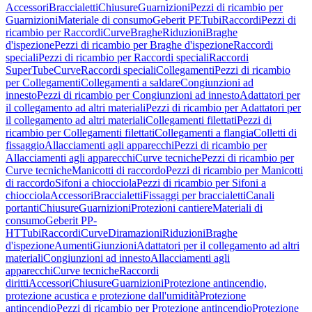
Accessori
Braccialetti
Chiusure
Guarnizioni
Pezzi di ricambio per
Guarnizioni
Materiale di consumo
Geberit PE
Tubi
Raccordi
Pezzi di
ricambio per Raccordi
Curve
Braghe
Riduzioni
Braghe
d'ispezione
Pezzi di ricambio per Braghe d'ispezione
Raccordi
speciali
Pezzi di ricambio per Raccordi speciali
Raccordi
SuperTube
Curve
Raccordi speciali
Collegamenti
Pezzi di ricambio
per Collegamenti
Collegamenti a saldare
Congiunzioni ad
innesto
Pezzi di ricambio per Congiunzioni ad innesto
Adattatori per
il collegamento ad altri materiali
Pezzi di ricambio per Adattatori per
il collegamento ad altri materiali
Collegamenti filettati
Pezzi di
ricambio per Collegamenti filettati
Collegamenti a flangia
Colletti di
fissaggio
Allacciamenti agli apparecchi
Pezzi di ricambio per
Allacciamenti agli apparecchi
Curve tecniche
Pezzi di ricambio per
Curve tecniche
Manicotti di raccordo
Pezzi di ricambio per Manicotti
di raccordo
Sifoni a chiocciola
Pezzi di ricambio per Sifoni a
chiocciola
Accessori
Braccialetti
Fissaggi per braccialetti
Canali
portanti
Chiusure
Guarnizioni
Protezioni cantiere
Materiali di
consumo
Geberit PP-
HT
Tubi
Raccordi
Curve
Diramazioni
Riduzioni
Braghe
d'ispezione
Aumenti
Giunzioni
Adattatori per il collegamento ad altri
materiali
Congiunzioni ad innesto
Allacciamenti agli
apparecchi
Curve tecniche
Raccordi
diritti
Accessori
Chiusure
Guarnizioni
Protezione antincendio,
protezione acustica e protezione dall'umidità
Protezione
antincendio
Pezzi di ricambio per Protezione antincendio
Protezione