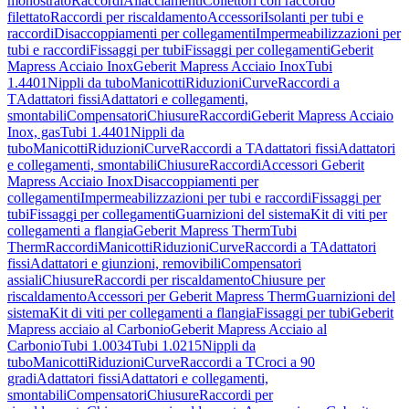
monostrato
Raccordi
Allacciamenti
Collettori con raccordo
filettato
Raccordi per riscaldamento
Accessori
Isolanti per tubi e
raccordi
Disaccoppiamenti per collegamenti
Impermeabilizzazioni per
tubi e raccordi
Fissaggi per tubi
Fissaggi per collegamenti
Geberit
Mapress Acciaio Inox
Geberit Mapress Acciaio Inox
Tubi
1.4401
Nippli da tubo
Manicotti
Riduzioni
Curve
Raccordi a
T
Adattatori fissi
Adattatori e collegamenti,
smontabili
Compensatori
Chiusure
Raccordi
Geberit Mapress Acciaio
Inox, gas
Tubi 1.4401
Nippli da
tubo
Manicotti
Riduzioni
Curve
Raccordi a T
Adattatori fissi
Adattatori
e collegamenti, smontabili
Chiusure
Raccordi
Accessori Geberit
Mapress Acciaio Inox
Disaccoppiamenti per
collegamenti
Impermeabilizzazioni per tubi e raccordi
Fissaggi per
tubi
Fissaggi per collegamenti
Guarnizioni del sistema
Kit di viti per
collegamenti a flangia
Geberit Mapress Therm
Tubi
Therm
Raccordi
Manicotti
Riduzioni
Curve
Raccordi a T
Adattatori
fissi
Adattatori e giunzioni, removibili
Compensatori
assiali
Chiusure
Raccordi per riscaldamento
Chiusure per
riscaldamento
Accessori per Geberit Mapress Therm
Guarnizioni del
sistema
Kit di viti per collegamenti a flangia
Fissaggi per tubi
Geberit
Mapress acciaio al Carbonio
Geberit Mapress Acciaio al
Carbonio
Tubi 1.0034
Tubi 1.0215
Nippli da
tubo
Manicotti
Riduzioni
Curve
Raccordi a T
Croci a 90
gradi
Adattatori fissi
Adattatori e collegamenti,
smontabili
Compensatori
Chiusure
Raccordi per