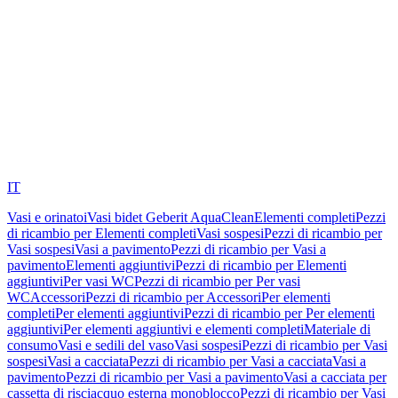
IT
Vasi e orinatoi
Vasi bidet Geberit AquaClean
Elementi completi
Pezzi
di ricambio per Elementi completi
Vasi sospesi
Pezzi di ricambio per
Vasi sospesi
Vasi a pavimento
Pezzi di ricambio per Vasi a
pavimento
Elementi aggiuntivi
Pezzi di ricambio per Elementi
aggiuntivi
Per vasi WC
Pezzi di ricambio per Per vasi
WC
Accessori
Pezzi di ricambio per Accessori
Per elementi
completi
Per elementi aggiuntivi
Pezzi di ricambio per Per elementi
aggiuntivi
Per elementi aggiuntivi e elementi completi
Materiale di
consumo
Vasi e sedili del vaso
Vasi sospesi
Pezzi di ricambio per Vasi
sospesi
Vasi a cacciata
Pezzi di ricambio per Vasi a cacciata
Vasi a
pavimento
Pezzi di ricambio per Vasi a pavimento
Vasi a cacciata per
cassetta di risciacquo esterna monoblocco
Pezzi di ricambio per Vasi