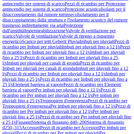
antincendio per sistemi di scarico
Pezzi di ricambio per Protezione
antincendio per sistemi di scarico
Protezione acustica
Isolanti per il
disaccoppiamento dal rumore intrinseco
Isolamento per il
disaccoppiamento dalla struttura e l'isolamento acustico del rumore
trasmesso indirettamente via aria
Protezione
dall'umidità
Impermeabilizzazione
Valvole di ventilazione per
scarico
Valvole di ventilazione
Valvole di ritegno a risparmio
energetico
Scarico per tetti Geberit Pluvia
Imbuti per pluviali
Pezzi di
ricambio per Imbuti per pluviali
Imbuti per pluviali fino a 12 l/s
Pezzi
di ricambio per Imbuti per pluviali fino a 12 l/s
Imbuti per pluviali
fino a 25 l/s
Pezzi di ricambio per Imbuti per pluviali fino a 25
l/s
Imbuti per pluviali per canali di gronda
Pezzi di ricambio per
Imbuti per pluviali per canali di gronda
Imbuti per pluviali fino a 12
l/s
Pezzi di ricambio per Imbuti per pluviali fino a 12 l/s
Imbuti per
pluviali fino a 25 l/s
Pezzi di ricambio per Imbuti per pluviali fino a
25 l/s
Elementi barriera al vapore
Pezzi di ricambio per Elementi
barriera al vapore
Per imbuti per pluviali fino a 12 l/s
Pezzi di
ricambio per Per imbuti per pluviali fino a 12 l/s
Per imbuti per
pluviali fino a 25 l/s
Troppopieni d'emergenza
Pezzi di ricambio per
Troppopieni d'emergenza
Per imbuti per pluviali fino a 12 l/s
Pezzi di
ricambio per Per imbuti per pluviali fino a 12 l/s
Per imbuti per
pluviali fino a 25 l/s
Pezzi di ricambio per Per imbuti per pluviali fino
a 25 l/s
Fissaggi
Sistema di fissaggio d40–200
Sistema di fissaggio
d250–315
Accessori
Pezzi di ricambio per Accessori
Per imbuti per
pluviali
Pezzi di ricambio per Per imbuti per pluviali
Per