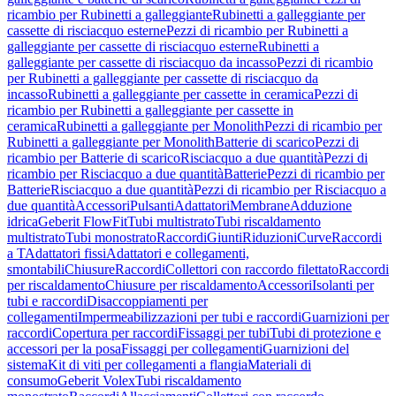
ricambio per Rubinetti a galleggiante
Rubinetti a galleggiante per
cassette di risciacquo esterne
Pezzi di ricambio per Rubinetti a
galleggiante per cassette di risciacquo esterne
Rubinetti a
galleggiante per cassette di risciacquo da incasso
Pezzi di ricambio
per Rubinetti a galleggiante per cassette di risciacquo da
incasso
Rubinetti a galleggiante per cassette in ceramica
Pezzi di
ricambio per Rubinetti a galleggiante per cassette in
ceramica
Rubinetti a galleggiante per Monolith
Pezzi di ricambio per
Rubinetti a galleggiante per Monolith
Batterie di scarico
Pezzi di
ricambio per Batterie di scarico
Risciacquo a due quantità
Pezzi di
ricambio per Risciacquo a due quantità
Batterie
Pezzi di ricambio per
Batterie
Risciacquo a due quantità
Pezzi di ricambio per Risciacquo a
due quantità
Accessori
Pulsanti
Adattatori
Membrane
Adduzione
idrica
Geberit FlowFit
Tubi multistrato
Tubi riscaldamento
multistrato
Tubi monostrato
Raccordi
Giunti
Riduzioni
Curve
Raccordi
a T
Adattatori fissi
Adattatori e collegamenti,
smontabili
Chiusure
Raccordi
Collettori con raccordo filettato
Raccordi
per riscaldamento
Chiusure per riscaldamento
Accessori
Isolanti per
tubi e raccordi
Disaccoppiamenti per
collegamenti
Impermeabilizzazioni per tubi e raccordi
Guarnizioni per
raccordi
Copertura per raccordi
Fissaggi per tubi
Tubi di protezione e
accessori per la posa
Fissaggi per collegamenti
Guarnizioni del
sistema
Kit di viti per collegamenti a flangia
Materiali di
consumo
Geberit Volex
Tubi riscaldamento