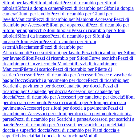
Sifoni per lavelli
Sifoni tubolari
Pezzi di ricambio per Sifoni
tubolari
Sifoni a doppia camera
Pezzi di ricambio per Sifoni a doppia
camera
Giunti per lavello
Pezzi di ricambio per Giunti per
lavello
Manicotti
Pezzi di ricambio per Manicotti
Accessori
Pezzi di
ricambio per Accessori
Sifoni per apparecchi
Pezzi di ricambio per
Sifoni per apparecchi
Sifoni tubolari
Pezzi di ricambio per Sifoni
tubolari
Sifoni da incasso
Pezzi di ricambio per Sifoni da
incasso
Sifoni esterni
Pezzi di ricambio per Sifoni
esterni
Allacciamenti
Pezzi di ricambio per
Allacciamenti
Accessori
Sifoni per lavatoi
Pezzi di ricambio per Sifoni
per lavatoi
Sifoni
Pezzi di ricambio per Sifoni
Curve tecniche
Pezzi di
ricambio per Curve tecniche
Manicotti
Pezzi di ricambio per
Manicotti
Pilette di scarico
Pezzi di ricambio per Pilette di
scarico
Accessori
Pezzi di ricambio per Accessori
Docce e vasche da
bagno
Docce
Scarichi a pavimento per docce
Pezzi di ricambio per
Scarichi a pavimento per docce
Canalette per doccia
Pezzi di
ricambio per Canalette per doccia
Accessori per canalette per
doccia
Pezzi di ricambio per Accessori per canalette per doccia
Sifoni
per doccia a pavimento
Pezzi di ricambio per Sifoni per doccia a
pavimento
Accessori per sifoni per doccia a pavimento
Pezzi di
ricambio per Accessori per sifoni per doccia a pavimento
Scarichi a
parete
Pezzi di ricambio per Scarichi a parete
Accessori per scarichi a
parete
Pezzi di ricambio per Accessori per scarichi a parete
Piatti
doccia e superfici doccia
Pezzi di ricambio per Piatti doccia e
superfici doccia
Piatti doccia in vetrochina
Moduli