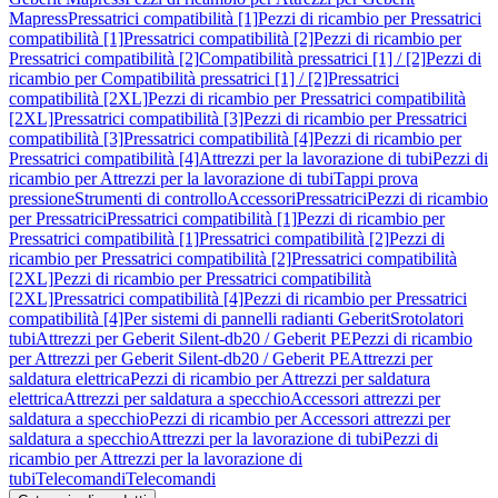
Mapress
Pressatrici compatibilità [1]
Pezzi di ricambio per Pressatrici
compatibilità [1]
Pressatrici compatibilità [2]
Pezzi di ricambio per
Pressatrici compatibilità [2]
Compatibilità pressatrici [1] / [2]
Pezzi di
ricambio per Compatibilità pressatrici [1] / [2]
Pressatrici
compatibilità [2XL]
Pezzi di ricambio per Pressatrici compatibilità
[2XL]
Pressatrici compatibilità [3]
Pezzi di ricambio per Pressatrici
compatibilità [3]
Pressatrici compatibilità [4]
Pezzi di ricambio per
Pressatrici compatibilità [4]
Attrezzi per la lavorazione di tubi
Pezzi di
ricambio per Attrezzi per la lavorazione di tubi
Tappi prova
pressione
Strumenti di controllo
Accessori
Pressatrici
Pezzi di ricambio
per Pressatrici
Pressatrici compatibilità [1]
Pezzi di ricambio per
Pressatrici compatibilità [1]
Pressatrici compatibilità [2]
Pezzi di
ricambio per Pressatrici compatibilità [2]
Pressatrici compatibilità
[2XL]
Pezzi di ricambio per Pressatrici compatibilità
[2XL]
Pressatrici compatibilità [4]
Pezzi di ricambio per Pressatrici
compatibilità [4]
Per sistemi di pannelli radianti Geberit
Srotolatori
tubi
Attrezzi per Geberit Silent-db20 / Geberit PE
Pezzi di ricambio
per Attrezzi per Geberit Silent-db20 / Geberit PE
Attrezzi per
saldatura elettrica
Pezzi di ricambio per Attrezzi per saldatura
elettrica
Attrezzi per saldatura a specchio
Accessori attrezzi per
saldatura a specchio
Pezzi di ricambio per Accessori attrezzi per
saldatura a specchio
Attrezzi per la lavorazione di tubi
Pezzi di
ricambio per Attrezzi per la lavorazione di
tubi
Telecomandi
Telecomandi