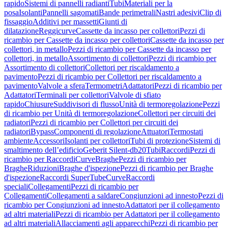
rapido
Sistemi di pannelli radianti
Tubi
Materiali per la
posa
Isolanti
Pannelli sagomati
Bande perimetrali
Nastri adesivi
Clip di
fissaggio
Additivi per massetti
Giunti di
dilatazione
Reggicurve
Cassette da incasso per collettori
Pezzi di
ricambio per Cassette da incasso per collettori
Cassette da incasso per
collettori, in metallo
Pezzi di ricambio per Cassette da incasso per
collettori, in metallo
Assortimento di collettori
Pezzi di ricambio per
Assortimento di collettori
Collettori per riscaldamento a
pavimento
Pezzi di ricambio per Collettori per riscaldamento a
pavimento
Valvole a sfera
Termometri
Adattatori
Pezzi di ricambio per
Adattatori
Terminali per collettori
Valvole di sfiato
rapido
Chiusure
Suddivisori di flusso
Unità di termoregolazione
Pezzi
di ricambio per Unità di termoregolazione
Collettori per circuiti dei
radiatori
Pezzi di ricambio per Collettori per circuiti dei
radiatori
Bypass
Componenti di regolazione
Attuatori
Termostati
ambiente
Accessori
Isolanti per collettori
Tubi di protezione
Sistemi di
smaltimento dell’edificio
Geberit Silent-db20
Tubi
Raccordi
Pezzi di
ricambio per Raccordi
Curve
Braghe
Pezzi di ricambio per
Braghe
Riduzioni
Braghe d'ispezione
Pezzi di ricambio per Braghe
d'ispezione
Raccordi SuperTube
Curve
Raccordi
speciali
Collegamenti
Pezzi di ricambio per
Collegamenti
Collegamenti a saldare
Congiunzioni ad innesto
Pezzi di
ricambio per Congiunzioni ad innesto
Adattatori per il collegamento
ad altri materiali
Pezzi di ricambio per Adattatori per il collegamento
ad altri materiali
Allacciamenti agli apparecchi
Pezzi di ricambio per