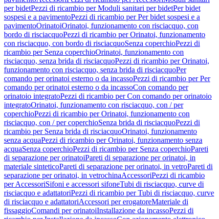
per bidet
Pezzi di ricambio per Moduli sanitari per bidet
Per bidet
sospesi e a pavimento
Pezzi di ricambio per Per bidet sospesi e a
pavimento
Orinatoi
Orinatoi, funzionamento con risciacquo, con
bordo di risciacquo
Pezzi di ricambio per Orinatoi, funzionamento
con risciacquo, con bordo di risciacquo
Senza coperchio
Pezzi di
ricambio per Senza coperchio
Orinatoi, funzionamento con
risciacquo, senza brida di risciacquo
Pezzi di ricambio per Orinatoi,
funzionamento con risciacquo, senza brida di risciacquo
Per
comando per orinatoi esterno o da incasso
Pezzi di ricambio per Per
comando per orinatoi esterno o da incasso
Con comando per
orinatoio integrato
Pezzi di ricambio per Con comando per orinatoio
integrato
Orinatoi, funzionamento con risciacquo, con / per
coperchio
Pezzi di ricambio per Orinatoi, funzionamento con
risciacquo, con / per coperchio
Senza brida di risciacquo
Pezzi di
ricambio per Senza brida di risciacquo
Orinatoi, funzionamento
senza acqua
Pezzi di ricambio per Orinatoi, funzionamento senza
acqua
Senza coperchio
Pezzi di ricambio per Senza coperchio
Pareti
di separazione per orinatoi
Pareti di separazione per orinatoi, in
materiale sintetico
Pareti di separazione per orinatoi, in vetro
Pareti di
separazione per orinatoi, in vetrochina
Accessori
Pezzi di ricambio
per Accessori
Sifoni e accessori sifone
Tubi di risciacquo, curve di
risciacquo e adattatori
Pezzi di ricambio per Tubi di risciacquo, curve
di risciacquo e adattatori
Accessori per erogatore
Materiale di
fissaggio
Comandi per orinatoi
Installazione da incasso
Pezzi di