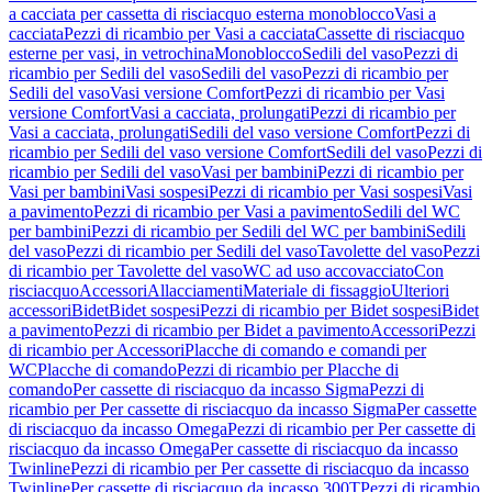
a cacciata per cassetta di risciacquo esterna monoblocco
Vasi a
cacciata
Pezzi di ricambio per Vasi a cacciata
Cassette di risciacquo
esterne per vasi, in vetrochina
Monoblocco
Sedili del vaso
Pezzi di
ricambio per Sedili del vaso
Sedili del vaso
Pezzi di ricambio per
Sedili del vaso
Vasi versione Comfort
Pezzi di ricambio per Vasi
versione Comfort
Vasi a cacciata, prolungati
Pezzi di ricambio per
Vasi a cacciata, prolungati
Sedili del vaso versione Comfort
Pezzi di
ricambio per Sedili del vaso versione Comfort
Sedili del vaso
Pezzi di
ricambio per Sedili del vaso
Vasi per bambini
Pezzi di ricambio per
Vasi per bambini
Vasi sospesi
Pezzi di ricambio per Vasi sospesi
Vasi
a pavimento
Pezzi di ricambio per Vasi a pavimento
Sedili del WC
per bambini
Pezzi di ricambio per Sedili del WC per bambini
Sedili
del vaso
Pezzi di ricambio per Sedili del vaso
Tavolette del vaso
Pezzi
di ricambio per Tavolette del vaso
WC ad uso accovacciato
Con
risciacquo
Accessori
Allacciamenti
Materiale di fissaggio
Ulteriori
accessori
Bidet
Bidet sospesi
Pezzi di ricambio per Bidet sospesi
Bidet
a pavimento
Pezzi di ricambio per Bidet a pavimento
Accessori
Pezzi
di ricambio per Accessori
Placche di comando e comandi per
WC
Placche di comando
Pezzi di ricambio per Placche di
comando
Per cassette di risciacquo da incasso Sigma
Pezzi di
ricambio per Per cassette di risciacquo da incasso Sigma
Per cassette
di risciacquo da incasso Omega
Pezzi di ricambio per Per cassette di
risciacquo da incasso Omega
Per cassette di risciacquo da incasso
Twinline
Pezzi di ricambio per Per cassette di risciacquo da incasso
Twinline
Per cassette di risciacquo da incasso 300T
Pezzi di ricambio