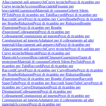
Allacciamenti agli apparecchi
Curve tecniche
Pezzi di ricambio per
Curve tecniche
Accessori
Braccialetti
Fissaggi per
braccialetti
Guarnizioni
Materiali di consumo
Geberit Silent-
PP
Tubi
Pezzi di ricambio per Tubi
Raccordi
Pezzi di ricambio per
Raccordi
Curve
Pezzi di ricambio per Curve
Braghe
Pezzi di ricambio
per Braghe
Riduzioni
Pezzi di ricambio per Riduzioni
Braghe
d'ispezione
Pezzi di ricambio per Braghe
d'ispezione
Collegamenti
Pezzi di ricambio per
Collegamenti
Congiunzioni ad innesto
Pezzi di ricambio per
Congiunzioni ad innesto
Adattatori per il collegamento ad altri
materiali
Allacciamenti agli apparecchi
Pezzi di ricambio per
Allacciamenti agli apparecchi
Curve tecniche
Pezzi di ricambio per
Curve tecniche
Manicotti
Pezzi di ricambio per
Manicotti
Accessori
Braccialetti
Chiusure
Guarnizioni
Tappi di
protezione
Materiali di consumo
Geberit Silent-Pro
Tubi
Pezzi di
ricambio per Tubi
Raccordi
Pezzi di ricambio per
Raccordi
Curve
Pezzi di ricambio per Curve
Braghe
Pezzi di ricambio
per Braghe
Riduzioni
Pezzi di ricambio per Riduzioni
Braghe
d'ispezione
Pezzi di ricambio per Braghe d'ispezione
Raccordi
SuperTube
Pezzi di ricambio per Raccordi SuperTube
Curve
Pezzi di
ricambio per Curve
Diramazioni
Pezzi di ricambio per
Diramazioni
Collegamenti
Pezzi di ricambio per
Collegamenti
Congiunzioni ad innesto
Pezzi di ricambio per
Congiunzioni ad innesto
Adattatori per il collegamento ad altri
materiali
Accessori
Pezzi di ricambio per