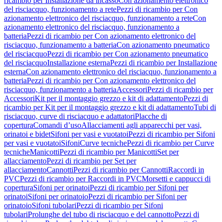
ricambio per Installazione da incasso
Con azionamento elettronico
del risciacquo, funzionamento a rete
Pezzi di ricambio per Con
azionamento elettronico del risciacquo, funzionamento a rete
Con
azionamento elettronico del risciacquo, funzionamento a
batteria
Pezzi di ricambio per Con azionamento elettronico del
risciacquo, funzionamento a batteria
Con azionamento pneumatico
del risciacquo
Pezzi di ricambio per Con azionamento pneumatico
del risciacquo
Installazione esterna
Pezzi di ricambio per Installazione
esterna
Con azionamento elettronico del risciacquo, funzionamento a
batteria
Pezzi di ricambio per Con azionamento elettronico del
risciacquo, funzionamento a batteria
Accessori
Pezzi di ricambio per
Accessori
Kit per il montaggio grezzo e kit di adattamento
Pezzi di
ricambio per Kit per il montaggio grezzo e kit di adattamento
Tubi di
risciacquo, curve di risciacquo e adattatori
Placche di
copertura
Comandi d’uso
Allacciamenti agli apparecchi per vasi,
orinatoi e bidet
Sifoni per vasi e vuotatoi
Pezzi di ricambio per Sifoni
per vasi e vuotatoi
Sifoni
Curve tecniche
Pezzi di ricambio per Curve
tecniche
Manicotti
Pezzi di ricambio per Manicotti
Set per
allacciamento
Pezzi di ricambio per Set per
allacciamento
Cannotti
Pezzi di ricambio per Cannotti
Raccordi in
PVC
Pezzi di ricambio per Raccordi in PVC
Morsetti e cappucci di
copertura
Sifoni per orinatoi
Pezzi di ricambio per Sifoni per
orinatoi
Sifoni per orinatoio
Pezzi di ricambio per Sifoni per
orinatoio
Sifoni tubolari
Pezzi di ricambio per Sifoni
tubolari
Prolunghe del tubo di risciacquo e del cannotto
Pezzi di