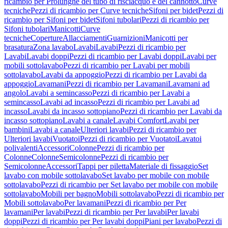
ricambio per Prolunghe del tubo di risciacquo e del cannotto
Curve
tecniche
Pezzi di ricambio per Curve tecniche
Sifoni per bidet
Pezzi di
ricambio per Sifoni per bidet
Sifoni tubolari
Pezzi di ricambio per
Sifoni tubolari
Manicotti
Curve
tecniche
Coperture
Allacciamenti
Guarnizioni
Manicotti per
brasatura
Zona lavabo
Lavabi
Lavabi
Pezzi di ricambio per
Lavabi
Lavabi doppi
Pezzi di ricambio per Lavabi doppi
Lavabi per
mobili sottolavabo
Pezzi di ricambio per Lavabi per mobili
sottolavabo
Lavabi da appoggio
Pezzi di ricambio per Lavabi da
appoggio
Lavamani
Pezzi di ricambio per Lavamani
Lavamani ad
angolo
Lavabi a semincasso
Pezzi di ricambio per Lavabi a
semincasso
Lavabi ad incasso
Pezzi di ricambio per Lavabi ad
incasso
Lavabi da incasso sottopiano
Pezzi di ricambio per Lavabi da
incasso sottopiano
Lavabi a canale
Lavabi Comfort
Lavabi per
bambini
Lavabi a canale
Ulteriori lavabi
Pezzi di ricambio per
Ulteriori lavabi
Vuotatoi
Pezzi di ricambio per Vuotatoi
Lavatoi
polivalenti
Accessori
Colonne
Pezzi di ricambio per
Colonne
Colonne
Semicolonne
Pezzi di ricambio per
Semicolonne
Accessori
Tappi per piletta
Materiale di fissaggio
Set
lavabo con mobile sottolavabo
Set lavabo per mobile con mobile
sottolavabo
Pezzi di ricambio per Set lavabo per mobile con mobile
sottolavabo
Mobili per bagno
Mobili sottolavabo
Pezzi di ricambio per
Mobili sottolavabo
Per lavamani
Pezzi di ricambio per Per
lavamani
Per lavabi
Pezzi di ricambio per Per lavabi
Per lavabi
doppi
Pezzi di ricambio per Per lavabi doppi
Piani per lavabo
Pezzi di