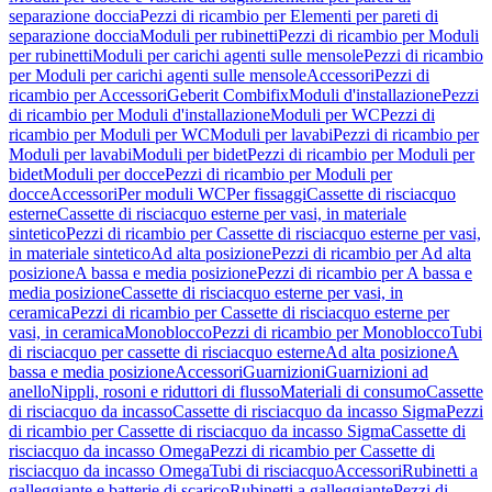
separazione doccia
Pezzi di ricambio per Elementi per pareti di
separazione doccia
Moduli per rubinetti
Pezzi di ricambio per Moduli
per rubinetti
Moduli per carichi agenti sulle mensole
Pezzi di ricambio
per Moduli per carichi agenti sulle mensole
Accessori
Pezzi di
ricambio per Accessori
Geberit Combifix
Moduli d'installazione
Pezzi
di ricambio per Moduli d'installazione
Moduli per WC
Pezzi di
ricambio per Moduli per WC
Moduli per lavabi
Pezzi di ricambio per
Moduli per lavabi
Moduli per bidet
Pezzi di ricambio per Moduli per
bidet
Moduli per docce
Pezzi di ricambio per Moduli per
docce
Accessori
Per moduli WC
Per fissaggi
Cassette di risciacquo
esterne
Cassette di risciacquo esterne per vasi, in materiale
sintetico
Pezzi di ricambio per Cassette di risciacquo esterne per vasi,
in materiale sintetico
Ad alta posizione
Pezzi di ricambio per Ad alta
posizione
A bassa e media posizione
Pezzi di ricambio per A bassa e
media posizione
Cassette di risciacquo esterne per vasi, in
ceramica
Pezzi di ricambio per Cassette di risciacquo esterne per
vasi, in ceramica
Monoblocco
Pezzi di ricambio per Monoblocco
Tubi
di risciacquo per cassette di risciacquo esterne
Ad alta posizione
A
bassa e media posizione
Accessori
Guarnizioni
Guarnizioni ad
anello
Nippli, rosoni e riduttori di flusso
Materiali di consumo
Cassette
di risciacquo da incasso
Cassette di risciacquo da incasso Sigma
Pezzi
di ricambio per Cassette di risciacquo da incasso Sigma
Cassette di
risciacquo da incasso Omega
Pezzi di ricambio per Cassette di
risciacquo da incasso Omega
Tubi di risciacquo
Accessori
Rubinetti a
galleggiante e batterie di scarico
Rubinetti a galleggiante
Pezzi di