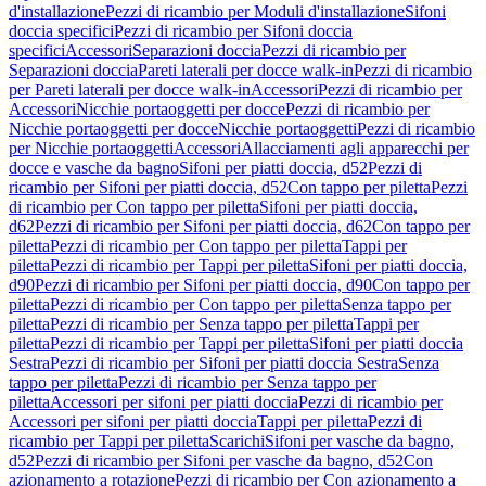
d'installazione
Pezzi di ricambio per Moduli d'installazione
Sifoni
doccia specifici
Pezzi di ricambio per Sifoni doccia
specifici
Accessori
Separazioni doccia
Pezzi di ricambio per
Separazioni doccia
Pareti laterali per docce walk-in
Pezzi di ricambio
per Pareti laterali per docce walk-in
Accessori
Pezzi di ricambio per
Accessori
Nicchie portaoggetti per docce
Pezzi di ricambio per
Nicchie portaoggetti per docce
Nicchie portaoggetti
Pezzi di ricambio
per Nicchie portaoggetti
Accessori
Allacciamenti agli apparecchi per
docce e vasche da bagno
Sifoni per piatti doccia, d52
Pezzi di
ricambio per Sifoni per piatti doccia, d52
Con tappo per piletta
Pezzi
di ricambio per Con tappo per piletta
Sifoni per piatti doccia,
d62
Pezzi di ricambio per Sifoni per piatti doccia, d62
Con tappo per
piletta
Pezzi di ricambio per Con tappo per piletta
Tappi per
piletta
Pezzi di ricambio per Tappi per piletta
Sifoni per piatti doccia,
d90
Pezzi di ricambio per Sifoni per piatti doccia, d90
Con tappo per
piletta
Pezzi di ricambio per Con tappo per piletta
Senza tappo per
piletta
Pezzi di ricambio per Senza tappo per piletta
Tappi per
piletta
Pezzi di ricambio per Tappi per piletta
Sifoni per piatti doccia
Sestra
Pezzi di ricambio per Sifoni per piatti doccia Sestra
Senza
tappo per piletta
Pezzi di ricambio per Senza tappo per
piletta
Accessori per sifoni per piatti doccia
Pezzi di ricambio per
Accessori per sifoni per piatti doccia
Tappi per piletta
Pezzi di
ricambio per Tappi per piletta
Scarichi
Sifoni per vasche da bagno,
d52
Pezzi di ricambio per Sifoni per vasche da bagno, d52
Con
azionamento a rotazione
Pezzi di ricambio per Con azionamento a