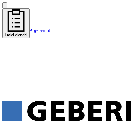
A geberit.it
I miei elenchi