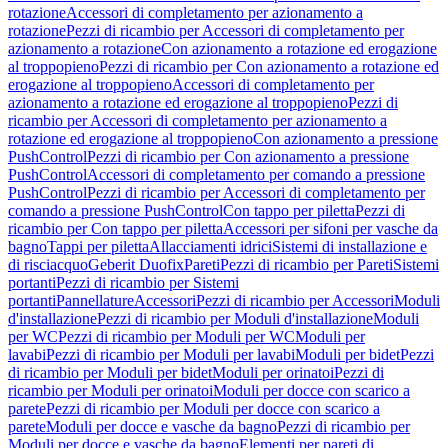
rotazione
Accessori di completamento per azionamento a
rotazione
Pezzi di ricambio per Accessori di completamento per
azionamento a rotazione
Con azionamento a rotazione ed erogazione
al troppopieno
Pezzi di ricambio per Con azionamento a rotazione ed
erogazione al troppopieno
Accessori di completamento per
azionamento a rotazione ed erogazione al troppopieno
Pezzi di
ricambio per Accessori di completamento per azionamento a
rotazione ed erogazione al troppopieno
Con azionamento a pressione
PushControl
Pezzi di ricambio per Con azionamento a pressione
PushControl
Accessori di completamento per comando a pressione
PushControl
Pezzi di ricambio per Accessori di completamento per
comando a pressione PushControl
Con tappo per piletta
Pezzi di
ricambio per Con tappo per piletta
Accessori per sifoni per vasche da
bagno
Tappi per piletta
Allacciamenti idrici
Sistemi di installazione e
di risciacquo
Geberit Duofix
Pareti
Pezzi di ricambio per Pareti
Sistemi
portanti
Pezzi di ricambio per Sistemi
portanti
Pannellature
Accessori
Pezzi di ricambio per Accessori
Moduli
d'installazione
Pezzi di ricambio per Moduli d'installazione
Moduli
per WC
Pezzi di ricambio per Moduli per WC
Moduli per
lavabi
Pezzi di ricambio per Moduli per lavabi
Moduli per bidet
Pezzi
di ricambio per Moduli per bidet
Moduli per orinatoi
Pezzi di
ricambio per Moduli per orinatoi
Moduli per docce con scarico a
parete
Pezzi di ricambio per Moduli per docce con scarico a
parete
Moduli per docce e vasche da bagno
Pezzi di ricambio per
Moduli per docce e vasche da bagno
Elementi per pareti di