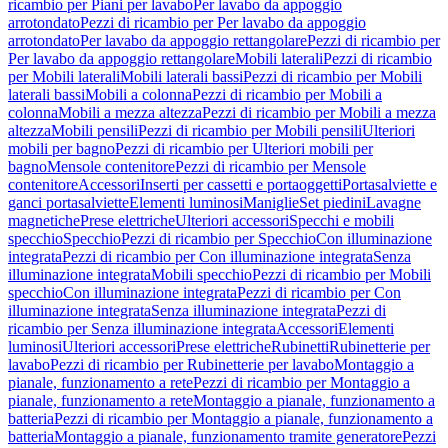
ricambio per Piani per lavabo
Per lavabo da appoggio
arrotondato
Pezzi di ricambio per Per lavabo da appoggio
arrotondato
Per lavabo da appoggio rettangolare
Pezzi di ricambio per
Per lavabo da appoggio rettangolare
Mobili laterali
Pezzi di ricambio
per Mobili laterali
Mobili laterali bassi
Pezzi di ricambio per Mobili
laterali bassi
Mobili a colonna
Pezzi di ricambio per Mobili a
colonna
Mobili a mezza altezza
Pezzi di ricambio per Mobili a mezza
altezza
Mobili pensili
Pezzi di ricambio per Mobili pensili
Ulteriori
mobili per bagno
Pezzi di ricambio per Ulteriori mobili per
bagno
Mensole contenitore
Pezzi di ricambio per Mensole
contenitore
Accessori
Inserti per cassetti e portaoggetti
Portasalviette e
ganci portasalviette
Elementi luminosi
Maniglie
Set piedini
Lavagne
magnetiche
Prese elettriche
Ulteriori accessori
Specchi e mobili
specchio
Specchio
Pezzi di ricambio per Specchio
Con illuminazione
integrata
Pezzi di ricambio per Con illuminazione integrata
Senza
illuminazione integrata
Mobili specchio
Pezzi di ricambio per Mobili
specchio
Con illuminazione integrata
Pezzi di ricambio per Con
illuminazione integrata
Senza illuminazione integrata
Pezzi di
ricambio per Senza illuminazione integrata
Accessori
Elementi
luminosi
Ulteriori accessori
Prese elettriche
Rubinetti
Rubinetterie per
lavabo
Pezzi di ricambio per Rubinetterie per lavabo
Montaggio a
pianale, funzionamento a rete
Pezzi di ricambio per Montaggio a
pianale, funzionamento a rete
Montaggio a pianale, funzionamento a
batteria
Pezzi di ricambio per Montaggio a pianale, funzionamento a
batteria
Montaggio a pianale, funzionamento tramite generatore
Pezzi