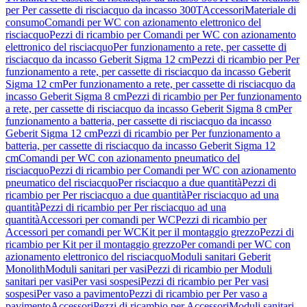
per Per cassette di risciacquo da incasso 300T
Accessori
Materiale di
consumo
Comandi per WC con azionamento elettronico del
risciacquo
Pezzi di ricambio per Comandi per WC con azionamento
elettronico del risciacquo
Per funzionamento a rete, per cassette di
risciacquo da incasso Geberit Sigma 12 cm
Pezzi di ricambio per Per
funzionamento a rete, per cassette di risciacquo da incasso Geberit
Sigma 12 cm
Per funzionamento a rete, per cassette di risciacquo da
incasso Geberit Sigma 8 cm
Pezzi di ricambio per Per funzionamento
a rete, per cassette di risciacquo da incasso Geberit Sigma 8 cm
Per
funzionamento a batteria, per cassette di risciacquo da incasso
Geberit Sigma 12 cm
Pezzi di ricambio per Per funzionamento a
batteria, per cassette di risciacquo da incasso Geberit Sigma 12
cm
Comandi per WC con azionamento pneumatico del
risciacquo
Pezzi di ricambio per Comandi per WC con azionamento
pneumatico del risciacquo
Per risciacquo a due quantità
Pezzi di
ricambio per Per risciacquo a due quantità
Per risciacquo ad una
quantità
Pezzi di ricambio per Per risciacquo ad una
quantità
Accessori per comandi per WC
Pezzi di ricambio per
Accessori per comandi per WC
Kit per il montaggio grezzo
Pezzi di
ricambio per Kit per il montaggio grezzo
Per comandi per WC con
azionamento elettronico del risciacquo
Moduli sanitari Geberit
Monolith
Moduli sanitari per vasi
Pezzi di ricambio per Moduli
sanitari per vasi
Per vasi sospesi
Pezzi di ricambio per Per vasi
sospesi
Per vaso a pavimento
Pezzi di ricambio per Per vaso a
pavimento
Accessori
Pezzi di ricambio per Accessori
Moduli sanitari