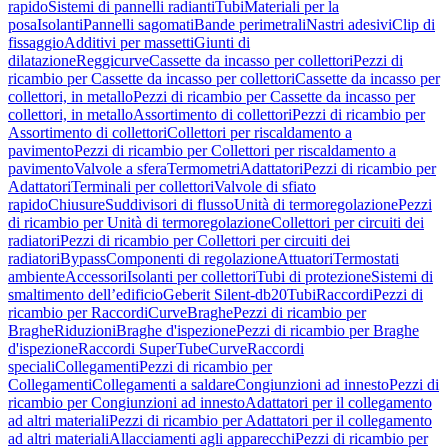
rapido
Sistemi di pannelli radianti
Tubi
Materiali per la
posa
Isolanti
Pannelli sagomati
Bande perimetrali
Nastri adesivi
Clip di
fissaggio
Additivi per massetti
Giunti di
dilatazione
Reggicurve
Cassette da incasso per collettori
Pezzi di
ricambio per Cassette da incasso per collettori
Cassette da incasso per
collettori, in metallo
Pezzi di ricambio per Cassette da incasso per
collettori, in metallo
Assortimento di collettori
Pezzi di ricambio per
Assortimento di collettori
Collettori per riscaldamento a
pavimento
Pezzi di ricambio per Collettori per riscaldamento a
pavimento
Valvole a sfera
Termometri
Adattatori
Pezzi di ricambio per
Adattatori
Terminali per collettori
Valvole di sfiato
rapido
Chiusure
Suddivisori di flusso
Unità di termoregolazione
Pezzi
di ricambio per Unità di termoregolazione
Collettori per circuiti dei
radiatori
Pezzi di ricambio per Collettori per circuiti dei
radiatori
Bypass
Componenti di regolazione
Attuatori
Termostati
ambiente
Accessori
Isolanti per collettori
Tubi di protezione
Sistemi di
smaltimento dell’edificio
Geberit Silent-db20
Tubi
Raccordi
Pezzi di
ricambio per Raccordi
Curve
Braghe
Pezzi di ricambio per
Braghe
Riduzioni
Braghe d'ispezione
Pezzi di ricambio per Braghe
d'ispezione
Raccordi SuperTube
Curve
Raccordi
speciali
Collegamenti
Pezzi di ricambio per
Collegamenti
Collegamenti a saldare
Congiunzioni ad innesto
Pezzi di
ricambio per Congiunzioni ad innesto
Adattatori per il collegamento
ad altri materiali
Pezzi di ricambio per Adattatori per il collegamento
ad altri materiali
Allacciamenti agli apparecchi
Pezzi di ricambio per