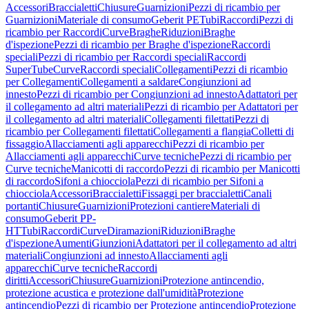
Accessori
Braccialetti
Chiusure
Guarnizioni
Pezzi di ricambio per
Guarnizioni
Materiale di consumo
Geberit PE
Tubi
Raccordi
Pezzi di
ricambio per Raccordi
Curve
Braghe
Riduzioni
Braghe
d'ispezione
Pezzi di ricambio per Braghe d'ispezione
Raccordi
speciali
Pezzi di ricambio per Raccordi speciali
Raccordi
SuperTube
Curve
Raccordi speciali
Collegamenti
Pezzi di ricambio
per Collegamenti
Collegamenti a saldare
Congiunzioni ad
innesto
Pezzi di ricambio per Congiunzioni ad innesto
Adattatori per
il collegamento ad altri materiali
Pezzi di ricambio per Adattatori per
il collegamento ad altri materiali
Collegamenti filettati
Pezzi di
ricambio per Collegamenti filettati
Collegamenti a flangia
Colletti di
fissaggio
Allacciamenti agli apparecchi
Pezzi di ricambio per
Allacciamenti agli apparecchi
Curve tecniche
Pezzi di ricambio per
Curve tecniche
Manicotti di raccordo
Pezzi di ricambio per Manicotti
di raccordo
Sifoni a chiocciola
Pezzi di ricambio per Sifoni a
chiocciola
Accessori
Braccialetti
Fissaggi per braccialetti
Canali
portanti
Chiusure
Guarnizioni
Protezioni cantiere
Materiali di
consumo
Geberit PP-
HT
Tubi
Raccordi
Curve
Diramazioni
Riduzioni
Braghe
d'ispezione
Aumenti
Giunzioni
Adattatori per il collegamento ad altri
materiali
Congiunzioni ad innesto
Allacciamenti agli
apparecchi
Curve tecniche
Raccordi
diritti
Accessori
Chiusure
Guarnizioni
Protezione antincendio,
protezione acustica e protezione dall'umidità
Protezione
antincendio
Pezzi di ricambio per Protezione antincendio
Protezione