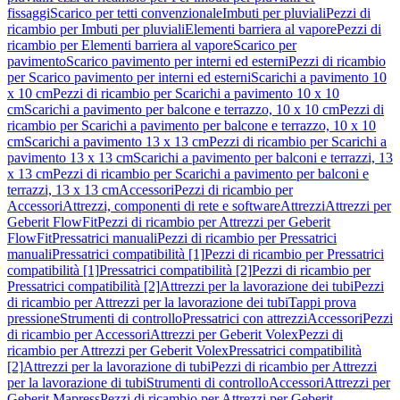
fissaggi
Scarico per tetti convenzionale
Imbuti per pluviali
Pezzi di
ricambio per Imbuti per pluviali
Elementi barriera al vapore
Pezzi di
ricambio per Elementi barriera al vapore
Scarico per
pavimento
Scarico pavimento per interni ed esterni
Pezzi di ricambio
per Scarico pavimento per interni ed esterni
Scarichi a pavimento 10
x 10 cm
Pezzi di ricambio per Scarichi a pavimento 10 x 10
cm
Scarichi a pavimento per balcone e terrazzo, 10 x 10 cm
Pezzi di
ricambio per Scarichi a pavimento per balcone e terrazzo, 10 x 10
cm
Scarichi a pavimento 13 x 13 cm
Pezzi di ricambio per Scarichi a
pavimento 13 x 13 cm
Scarichi a pavimento per balconi e terrazzi, 13
x 13 cm
Pezzi di ricambio per Scarichi a pavimento per balconi e
terrazzi, 13 x 13 cm
Accessori
Pezzi di ricambio per
Accessori
Attrezzi, componenti di rete e software
Attrezzi
Attrezzi per
Geberit FlowFit
Pezzi di ricambio per Attrezzi per Geberit
FlowFit
Pressatrici manuali
Pezzi di ricambio per Pressatrici
manuali
Pressatrici compatibilità [1]
Pezzi di ricambio per Pressatrici
compatibilità [1]
Pressatrici compatibilità [2]
Pezzi di ricambio per
Pressatrici compatibilità [2]
Attrezzi per la lavorazione dei tubi
Pezzi
di ricambio per Attrezzi per la lavorazione dei tubi
Tappi prova
pressione
Strumenti di controllo
Pressatrici con attrezzi
Accessori
Pezzi
di ricambio per Accessori
Attrezzi per Geberit Volex
Pezzi di
ricambio per Attrezzi per Geberit Volex
Pressatrici compatibilità
[2]
Attrezzi per la lavorazione di tubi
Pezzi di ricambio per Attrezzi
per la lavorazione di tubi
Strumenti di controllo
Accessori
Attrezzi per
Geberit Mapress
Pezzi di ricambio per Attrezzi per Geberit