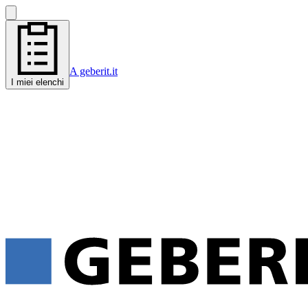
A geberit.it
I miei elenchi