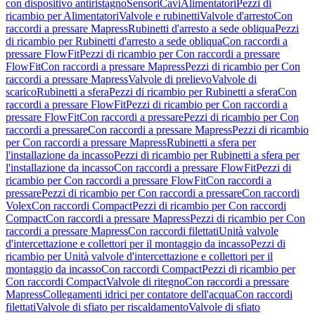
con dispositivo antiristagno
Sensori
Cavi
Alimentatori
Pezzi di
ricambio per Alimentatori
Valvole e rubinetti
Valvole d'arresto
Con
raccordi a pressare Mapress
Rubinetti d'arresto a sede obliqua
Pezzi
di ricambio per Rubinetti d'arresto a sede obliqua
Con raccordi a
pressare FlowFit
Pezzi di ricambio per Con raccordi a pressare
FlowFit
Con raccordi a pressare Mapress
Pezzi di ricambio per Con
raccordi a pressare Mapress
Valvole di prelievo
Valvole di
scarico
Rubinetti a sfera
Pezzi di ricambio per Rubinetti a sfera
Con
raccordi a pressare FlowFit
Pezzi di ricambio per Con raccordi a
pressare FlowFit
Con raccordi a pressare
Pezzi di ricambio per Con
raccordi a pressare
Con raccordi a pressare Mapress
Pezzi di ricambio
per Con raccordi a pressare Mapress
Rubinetti a sfera per
l'installazione da incasso
Pezzi di ricambio per Rubinetti a sfera per
l'installazione da incasso
Con raccordi a pressare FlowFit
Pezzi di
ricambio per Con raccordi a pressare FlowFit
Con raccordi a
pressare
Pezzi di ricambio per Con raccordi a pressare
Con raccordi
Volex
Con raccordi Compact
Pezzi di ricambio per Con raccordi
Compact
Con raccordi a pressare Mapress
Pezzi di ricambio per Con
raccordi a pressare Mapress
Con raccordi filettati
Unità valvole
d'intercettazione e collettori per il montaggio da incasso
Pezzi di
ricambio per Unità valvole d'intercettazione e collettori per il
montaggio da incasso
Con raccordi Compact
Pezzi di ricambio per
Con raccordi Compact
Valvole di ritegno
Con raccordi a pressare
Mapress
Collegamenti idrici per contatore dell'acqua
Con raccordi
filettati
Valvole di sfiato per riscaldamento
Valvole di sfiato