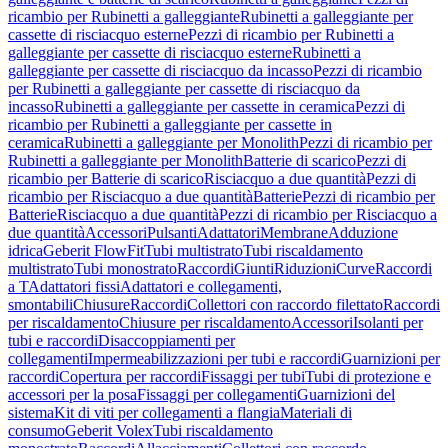
ricambio per Rubinetti a galleggiante
Rubinetti a galleggiante per
cassette di risciacquo esterne
Pezzi di ricambio per Rubinetti a
galleggiante per cassette di risciacquo esterne
Rubinetti a
galleggiante per cassette di risciacquo da incasso
Pezzi di ricambio
per Rubinetti a galleggiante per cassette di risciacquo da
incasso
Rubinetti a galleggiante per cassette in ceramica
Pezzi di
ricambio per Rubinetti a galleggiante per cassette in
ceramica
Rubinetti a galleggiante per Monolith
Pezzi di ricambio per
Rubinetti a galleggiante per Monolith
Batterie di scarico
Pezzi di
ricambio per Batterie di scarico
Risciacquo a due quantità
Pezzi di
ricambio per Risciacquo a due quantità
Batterie
Pezzi di ricambio per
Batterie
Risciacquo a due quantità
Pezzi di ricambio per Risciacquo a
due quantità
Accessori
Pulsanti
Adattatori
Membrane
Adduzione
idrica
Geberit FlowFit
Tubi multistrato
Tubi riscaldamento
multistrato
Tubi monostrato
Raccordi
Giunti
Riduzioni
Curve
Raccordi
a T
Adattatori fissi
Adattatori e collegamenti,
smontabili
Chiusure
Raccordi
Collettori con raccordo filettato
Raccordi
per riscaldamento
Chiusure per riscaldamento
Accessori
Isolanti per
tubi e raccordi
Disaccoppiamenti per
collegamenti
Impermeabilizzazioni per tubi e raccordi
Guarnizioni per
raccordi
Copertura per raccordi
Fissaggi per tubi
Tubi di protezione e
accessori per la posa
Fissaggi per collegamenti
Guarnizioni del
sistema
Kit di viti per collegamenti a flangia
Materiali di
consumo
Geberit Volex
Tubi riscaldamento