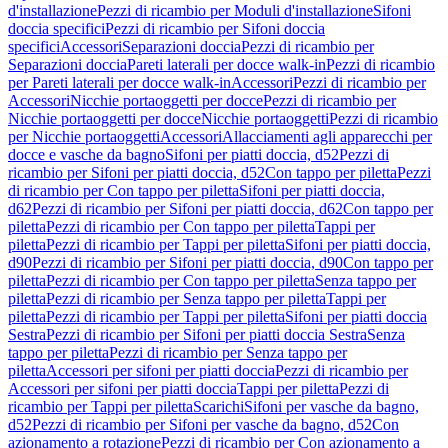
d'installazione
Pezzi di ricambio per Moduli d'installazione
Sifoni
doccia specifici
Pezzi di ricambio per Sifoni doccia
specifici
Accessori
Separazioni doccia
Pezzi di ricambio per
Separazioni doccia
Pareti laterali per docce walk-in
Pezzi di ricambio
per Pareti laterali per docce walk-in
Accessori
Pezzi di ricambio per
Accessori
Nicchie portaoggetti per docce
Pezzi di ricambio per
Nicchie portaoggetti per docce
Nicchie portaoggetti
Pezzi di ricambio
per Nicchie portaoggetti
Accessori
Allacciamenti agli apparecchi per
docce e vasche da bagno
Sifoni per piatti doccia, d52
Pezzi di
ricambio per Sifoni per piatti doccia, d52
Con tappo per piletta
Pezzi
di ricambio per Con tappo per piletta
Sifoni per piatti doccia,
d62
Pezzi di ricambio per Sifoni per piatti doccia, d62
Con tappo per
piletta
Pezzi di ricambio per Con tappo per piletta
Tappi per
piletta
Pezzi di ricambio per Tappi per piletta
Sifoni per piatti doccia,
d90
Pezzi di ricambio per Sifoni per piatti doccia, d90
Con tappo per
piletta
Pezzi di ricambio per Con tappo per piletta
Senza tappo per
piletta
Pezzi di ricambio per Senza tappo per piletta
Tappi per
piletta
Pezzi di ricambio per Tappi per piletta
Sifoni per piatti doccia
Sestra
Pezzi di ricambio per Sifoni per piatti doccia Sestra
Senza
tappo per piletta
Pezzi di ricambio per Senza tappo per
piletta
Accessori per sifoni per piatti doccia
Pezzi di ricambio per
Accessori per sifoni per piatti doccia
Tappi per piletta
Pezzi di
ricambio per Tappi per piletta
Scarichi
Sifoni per vasche da bagno,
d52
Pezzi di ricambio per Sifoni per vasche da bagno, d52
Con
azionamento a rotazione
Pezzi di ricambio per Con azionamento a