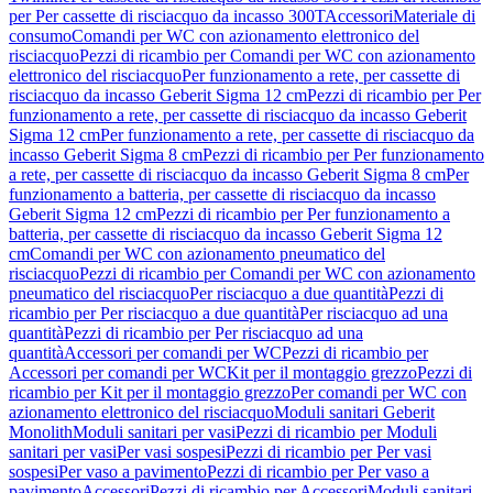
per Per cassette di risciacquo da incasso 300T
Accessori
Materiale di
consumo
Comandi per WC con azionamento elettronico del
risciacquo
Pezzi di ricambio per Comandi per WC con azionamento
elettronico del risciacquo
Per funzionamento a rete, per cassette di
risciacquo da incasso Geberit Sigma 12 cm
Pezzi di ricambio per Per
funzionamento a rete, per cassette di risciacquo da incasso Geberit
Sigma 12 cm
Per funzionamento a rete, per cassette di risciacquo da
incasso Geberit Sigma 8 cm
Pezzi di ricambio per Per funzionamento
a rete, per cassette di risciacquo da incasso Geberit Sigma 8 cm
Per
funzionamento a batteria, per cassette di risciacquo da incasso
Geberit Sigma 12 cm
Pezzi di ricambio per Per funzionamento a
batteria, per cassette di risciacquo da incasso Geberit Sigma 12
cm
Comandi per WC con azionamento pneumatico del
risciacquo
Pezzi di ricambio per Comandi per WC con azionamento
pneumatico del risciacquo
Per risciacquo a due quantità
Pezzi di
ricambio per Per risciacquo a due quantità
Per risciacquo ad una
quantità
Pezzi di ricambio per Per risciacquo ad una
quantità
Accessori per comandi per WC
Pezzi di ricambio per
Accessori per comandi per WC
Kit per il montaggio grezzo
Pezzi di
ricambio per Kit per il montaggio grezzo
Per comandi per WC con
azionamento elettronico del risciacquo
Moduli sanitari Geberit
Monolith
Moduli sanitari per vasi
Pezzi di ricambio per Moduli
sanitari per vasi
Per vasi sospesi
Pezzi di ricambio per Per vasi
sospesi
Per vaso a pavimento
Pezzi di ricambio per Per vaso a
pavimento
Accessori
Pezzi di ricambio per Accessori
Moduli sanitari