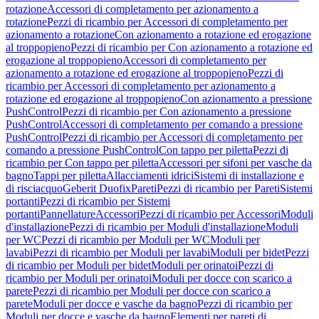
rotazione
Accessori di completamento per azionamento a
rotazione
Pezzi di ricambio per Accessori di completamento per
azionamento a rotazione
Con azionamento a rotazione ed erogazione
al troppopieno
Pezzi di ricambio per Con azionamento a rotazione ed
erogazione al troppopieno
Accessori di completamento per
azionamento a rotazione ed erogazione al troppopieno
Pezzi di
ricambio per Accessori di completamento per azionamento a
rotazione ed erogazione al troppopieno
Con azionamento a pressione
PushControl
Pezzi di ricambio per Con azionamento a pressione
PushControl
Accessori di completamento per comando a pressione
PushControl
Pezzi di ricambio per Accessori di completamento per
comando a pressione PushControl
Con tappo per piletta
Pezzi di
ricambio per Con tappo per piletta
Accessori per sifoni per vasche da
bagno
Tappi per piletta
Allacciamenti idrici
Sistemi di installazione e
di risciacquo
Geberit Duofix
Pareti
Pezzi di ricambio per Pareti
Sistemi
portanti
Pezzi di ricambio per Sistemi
portanti
Pannellature
Accessori
Pezzi di ricambio per Accessori
Moduli
d'installazione
Pezzi di ricambio per Moduli d'installazione
Moduli
per WC
Pezzi di ricambio per Moduli per WC
Moduli per
lavabi
Pezzi di ricambio per Moduli per lavabi
Moduli per bidet
Pezzi
di ricambio per Moduli per bidet
Moduli per orinatoi
Pezzi di
ricambio per Moduli per orinatoi
Moduli per docce con scarico a
parete
Pezzi di ricambio per Moduli per docce con scarico a
parete
Moduli per docce e vasche da bagno
Pezzi di ricambio per
Moduli per docce e vasche da bagno
Elementi per pareti di