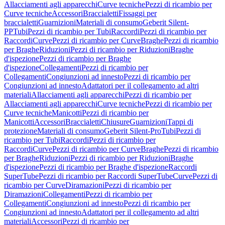
Allacciamenti agli apparecchi
Curve tecniche
Pezzi di ricambio per
Curve tecniche
Accessori
Braccialetti
Fissaggi per
braccialetti
Guarnizioni
Materiali di consumo
Geberit Silent-
PP
Tubi
Pezzi di ricambio per Tubi
Raccordi
Pezzi di ricambio per
Raccordi
Curve
Pezzi di ricambio per Curve
Braghe
Pezzi di ricambio
per Braghe
Riduzioni
Pezzi di ricambio per Riduzioni
Braghe
d'ispezione
Pezzi di ricambio per Braghe
d'ispezione
Collegamenti
Pezzi di ricambio per
Collegamenti
Congiunzioni ad innesto
Pezzi di ricambio per
Congiunzioni ad innesto
Adattatori per il collegamento ad altri
materiali
Allacciamenti agli apparecchi
Pezzi di ricambio per
Allacciamenti agli apparecchi
Curve tecniche
Pezzi di ricambio per
Curve tecniche
Manicotti
Pezzi di ricambio per
Manicotti
Accessori
Braccialetti
Chiusure
Guarnizioni
Tappi di
protezione
Materiali di consumo
Geberit Silent-Pro
Tubi
Pezzi di
ricambio per Tubi
Raccordi
Pezzi di ricambio per
Raccordi
Curve
Pezzi di ricambio per Curve
Braghe
Pezzi di ricambio
per Braghe
Riduzioni
Pezzi di ricambio per Riduzioni
Braghe
d'ispezione
Pezzi di ricambio per Braghe d'ispezione
Raccordi
SuperTube
Pezzi di ricambio per Raccordi SuperTube
Curve
Pezzi di
ricambio per Curve
Diramazioni
Pezzi di ricambio per
Diramazioni
Collegamenti
Pezzi di ricambio per
Collegamenti
Congiunzioni ad innesto
Pezzi di ricambio per
Congiunzioni ad innesto
Adattatori per il collegamento ad altri
materiali
Accessori
Pezzi di ricambio per