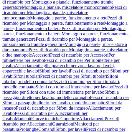
di ricambio per Montaggio a pianale, funzionamento tramite
generatore
Montaggio a pianale, miscelatore monocomando
Pezzi di
ricambio per Montaggio a pianale, miscelatore
monocomando
Montaggio a parete, funzionamento a rete
Pezzi di
ricambio per Montaggio a parete, funzionamento a rete
Montaggio a
parete, funzionamento a batteria
Pezzi di ricambio per Montaggio a
parete, funzionamento a batteria
Montaggio a parete, funzionamento
tramite generatore
Pezzi di ricambio per Montaggio a parete,
funzionamento tramite generatore
Montaggio a parete, miscelatore a
due manopole
Pezzi di ricambio per Montaggio a parete, miscelatore
a due manopole
Accessori
Pezzi di ricambio per Accessori
Per
rubinetterie per lavabo
Pezzi di ricambio per Per rubinetterie per
lavabo
Allacciamenti agli apparecchi per zona lavabo, lavelli,
apparecchi e lavatoi
Sifoni per lavabi
Pezzi di ricambio per Sifoni per
lavabi
Sifoni tubolari
Pezzi di ricambio per Sifoni tubolari
Sifoni
tubolari, modello compatto
Pezzi di ricambio per Sifoni tubolari,
modello compatto
Sifoni con tubo ad immersione per lavabo
Pezzi di
ricambio per Sifoni con tubo ad immersione per lavabo
Sifoni a
passaggio diretto per lavabo, modello compatto
Pezzi di ricambio per
Sifoni a passaggio diretto per lavabo, modello compatto
Sifoni da
incasso
Pezzi di ricambio per Sifoni da incasso
Allacciamenti per
lavabo
Pezzi di ricambio per Allacciamenti per
lavabo
Manicotti
Curve tecniche
Coperture
Allacciamenti
Pezzi di
ricambio per Allacciamenti
Guarnizioni
Manicotti per
brasatura
Prolunghe
Comandi
Sifoni per lavelli
Pezzi di ricambio per