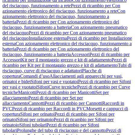
ricambio per Installazione da incasso
Con azionamento elettronico
del risciacquo, funzionamento a rete
Pezzi di ricambio per Con
azionamento elettronico del risciacquo, funzionamento a rete
Con
azionamento elettronico del risciacquo, funzionamento a
batteria
Pezzi di ricambio per Con azionamento elettronico del
risciacquo, funzionamento a batteria
Con azionamento pneumatico
del risciacquo
Pezzi di ricambio per Con azionamento pneumatico
del risciacquo
Installazione esterna
Pezzi di ricambio per Installazione
esterna
Con azionamento elettronico del risciacquo, funzionamento a
batteria
Pezzi di ricambio per Con azionamento elettronico del
risciacquo, funzionamento a batteria
Accessori
Pezzi di ricambio per
Accessori
Kit per il montaggio grezzo e kit di adattamento
Pezzi di
ricambio per Kit per il montaggio grezzo e kit di adattamento
Tubi di
risciacquo, curve di risciacquo e adattatori
Placche di
copertura
Comandi d’uso
Allacciamenti agli apparecchi per vasi,
orinatoi e bidet
Sifoni per vasi e vuotatoi
Pezzi di ricambio per Sifoni
per vasi e vuotatoi
Sifoni
Curve tecniche
Pezzi di ricambio per Curve
tecniche
Manicotti
Pezzi di ricambio per Manicotti
Set per
allacciamento
Pezzi di ricambio per Set per
allacciamento
Cannotti
Pezzi di ricambio per Cannotti
Raccordi in
PVC
Pezzi di ricambio per Raccordi in PVC
Morsetti e cappucci di
copertura
Sifoni per orinatoi
Pezzi di ricambio per Sifoni per
orinatoi
Sifoni per orinatoio
Pezzi di ricambio per Sifoni per
orinatoio
Sifoni tubolari
Pezzi di ricambio per Sifoni
tubolari
Prolunghe del tubo di risciacquo e del cannotto
Pezzi di