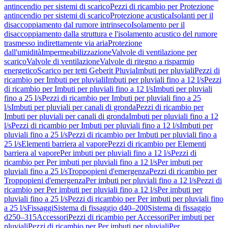
antincendio per sistemi di scarico
Pezzi di ricambio per Protezione
antincendio per sistemi di scarico
Protezione acustica
Isolanti per il
disaccoppiamento dal rumore intrinseco
Isolamento per il
disaccoppiamento dalla struttura e l'isolamento acustico del rumore
trasmesso indirettamente via aria
Protezione
dall'umidità
Impermeabilizzazione
Valvole di ventilazione per
scarico
Valvole di ventilazione
Valvole di ritegno a risparmio
energetico
Scarico per tetti Geberit Pluvia
Imbuti per pluviali
Pezzi di
ricambio per Imbuti per pluviali
Imbuti per pluviali fino a 12 l/s
Pezzi
di ricambio per Imbuti per pluviali fino a 12 l/s
Imbuti per pluviali
fino a 25 l/s
Pezzi di ricambio per Imbuti per pluviali fino a 25
l/s
Imbuti per pluviali per canali di gronda
Pezzi di ricambio per
Imbuti per pluviali per canali di gronda
Imbuti per pluviali fino a 12
l/s
Pezzi di ricambio per Imbuti per pluviali fino a 12 l/s
Imbuti per
pluviali fino a 25 l/s
Pezzi di ricambio per Imbuti per pluviali fino a
25 l/s
Elementi barriera al vapore
Pezzi di ricambio per Elementi
barriera al vapore
Per imbuti per pluviali fino a 12 l/s
Pezzi di
ricambio per Per imbuti per pluviali fino a 12 l/s
Per imbuti per
pluviali fino a 25 l/s
Troppopieni d'emergenza
Pezzi di ricambio per
Troppopieni d'emergenza
Per imbuti per pluviali fino a 12 l/s
Pezzi di
ricambio per Per imbuti per pluviali fino a 12 l/s
Per imbuti per
pluviali fino a 25 l/s
Pezzi di ricambio per Per imbuti per pluviali fino
a 25 l/s
Fissaggi
Sistema di fissaggio d40–200
Sistema di fissaggio
d250–315
Accessori
Pezzi di ricambio per Accessori
Per imbuti per
pluviali
Pezzi di ricambio per Per imbuti per pluviali
Per