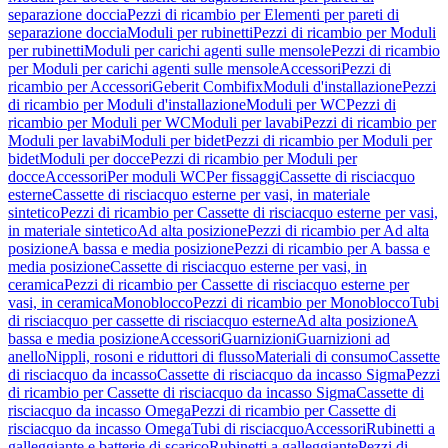
separazione doccia
Pezzi di ricambio per Elementi per pareti di
separazione doccia
Moduli per rubinetti
Pezzi di ricambio per Moduli
per rubinetti
Moduli per carichi agenti sulle mensole
Pezzi di ricambio
per Moduli per carichi agenti sulle mensole
Accessori
Pezzi di
ricambio per Accessori
Geberit Combifix
Moduli d'installazione
Pezzi
di ricambio per Moduli d'installazione
Moduli per WC
Pezzi di
ricambio per Moduli per WC
Moduli per lavabi
Pezzi di ricambio per
Moduli per lavabi
Moduli per bidet
Pezzi di ricambio per Moduli per
bidet
Moduli per docce
Pezzi di ricambio per Moduli per
docce
Accessori
Per moduli WC
Per fissaggi
Cassette di risciacquo
esterne
Cassette di risciacquo esterne per vasi, in materiale
sintetico
Pezzi di ricambio per Cassette di risciacquo esterne per vasi,
in materiale sintetico
Ad alta posizione
Pezzi di ricambio per Ad alta
posizione
A bassa e media posizione
Pezzi di ricambio per A bassa e
media posizione
Cassette di risciacquo esterne per vasi, in
ceramica
Pezzi di ricambio per Cassette di risciacquo esterne per
vasi, in ceramica
Monoblocco
Pezzi di ricambio per Monoblocco
Tubi
di risciacquo per cassette di risciacquo esterne
Ad alta posizione
A
bassa e media posizione
Accessori
Guarnizioni
Guarnizioni ad
anello
Nippli, rosoni e riduttori di flusso
Materiali di consumo
Cassette
di risciacquo da incasso
Cassette di risciacquo da incasso Sigma
Pezzi
di ricambio per Cassette di risciacquo da incasso Sigma
Cassette di
risciacquo da incasso Omega
Pezzi di ricambio per Cassette di
risciacquo da incasso Omega
Tubi di risciacquo
Accessori
Rubinetti a
galleggiante e batterie di scarico
Rubinetti a galleggiante
Pezzi di