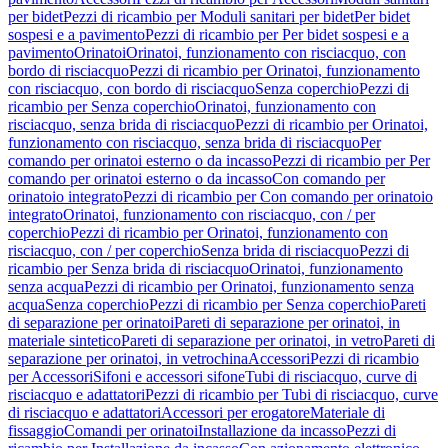
per bidet
Pezzi di ricambio per Moduli sanitari per bidet
Per bidet
sospesi e a pavimento
Pezzi di ricambio per Per bidet sospesi e a
pavimento
Orinatoi
Orinatoi, funzionamento con risciacquo, con
bordo di risciacquo
Pezzi di ricambio per Orinatoi, funzionamento
con risciacquo, con bordo di risciacquo
Senza coperchio
Pezzi di
ricambio per Senza coperchio
Orinatoi, funzionamento con
risciacquo, senza brida di risciacquo
Pezzi di ricambio per Orinatoi,
funzionamento con risciacquo, senza brida di risciacquo
Per
comando per orinatoi esterno o da incasso
Pezzi di ricambio per Per
comando per orinatoi esterno o da incasso
Con comando per
orinatoio integrato
Pezzi di ricambio per Con comando per orinatoio
integrato
Orinatoi, funzionamento con risciacquo, con / per
coperchio
Pezzi di ricambio per Orinatoi, funzionamento con
risciacquo, con / per coperchio
Senza brida di risciacquo
Pezzi di
ricambio per Senza brida di risciacquo
Orinatoi, funzionamento
senza acqua
Pezzi di ricambio per Orinatoi, funzionamento senza
acqua
Senza coperchio
Pezzi di ricambio per Senza coperchio
Pareti
di separazione per orinatoi
Pareti di separazione per orinatoi, in
materiale sintetico
Pareti di separazione per orinatoi, in vetro
Pareti di
separazione per orinatoi, in vetrochina
Accessori
Pezzi di ricambio
per Accessori
Sifoni e accessori sifone
Tubi di risciacquo, curve di
risciacquo e adattatori
Pezzi di ricambio per Tubi di risciacquo, curve
di risciacquo e adattatori
Accessori per erogatore
Materiale di
fissaggio
Comandi per orinatoi
Installazione da incasso
Pezzi di