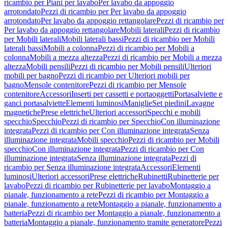
ricambio per Piani per lavabo
Per lavabo da appoggio
arrotondato
Pezzi di ricambio per Per lavabo da appoggio
arrotondato
Per lavabo da appoggio rettangolare
Pezzi di ricambio per
Per lavabo da appoggio rettangolare
Mobili laterali
Pezzi di ricambio
per Mobili laterali
Mobili laterali bassi
Pezzi di ricambio per Mobili
laterali bassi
Mobili a colonna
Pezzi di ricambio per Mobili a
colonna
Mobili a mezza altezza
Pezzi di ricambio per Mobili a mezza
altezza
Mobili pensili
Pezzi di ricambio per Mobili pensili
Ulteriori
mobili per bagno
Pezzi di ricambio per Ulteriori mobili per
bagno
Mensole contenitore
Pezzi di ricambio per Mensole
contenitore
Accessori
Inserti per cassetti e portaoggetti
Portasalviette e
ganci portasalviette
Elementi luminosi
Maniglie
Set piedini
Lavagne
magnetiche
Prese elettriche
Ulteriori accessori
Specchi e mobili
specchio
Specchio
Pezzi di ricambio per Specchio
Con illuminazione
integrata
Pezzi di ricambio per Con illuminazione integrata
Senza
illuminazione integrata
Mobili specchio
Pezzi di ricambio per Mobili
specchio
Con illuminazione integrata
Pezzi di ricambio per Con
illuminazione integrata
Senza illuminazione integrata
Pezzi di
ricambio per Senza illuminazione integrata
Accessori
Elementi
luminosi
Ulteriori accessori
Prese elettriche
Rubinetti
Rubinetterie per
lavabo
Pezzi di ricambio per Rubinetterie per lavabo
Montaggio a
pianale, funzionamento a rete
Pezzi di ricambio per Montaggio a
pianale, funzionamento a rete
Montaggio a pianale, funzionamento a
batteria
Pezzi di ricambio per Montaggio a pianale, funzionamento a
batteria
Montaggio a pianale, funzionamento tramite generatore
Pezzi