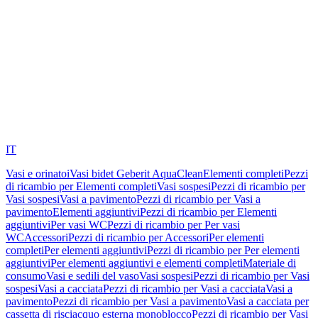
IT
Vasi e orinatoi
Vasi bidet Geberit AquaClean
Elementi completi
Pezzi
di ricambio per Elementi completi
Vasi sospesi
Pezzi di ricambio per
Vasi sospesi
Vasi a pavimento
Pezzi di ricambio per Vasi a
pavimento
Elementi aggiuntivi
Pezzi di ricambio per Elementi
aggiuntivi
Per vasi WC
Pezzi di ricambio per Per vasi
WC
Accessori
Pezzi di ricambio per Accessori
Per elementi
completi
Per elementi aggiuntivi
Pezzi di ricambio per Per elementi
aggiuntivi
Per elementi aggiuntivi e elementi completi
Materiale di
consumo
Vasi e sedili del vaso
Vasi sospesi
Pezzi di ricambio per Vasi
sospesi
Vasi a cacciata
Pezzi di ricambio per Vasi a cacciata
Vasi a
pavimento
Pezzi di ricambio per Vasi a pavimento
Vasi a cacciata per
cassetta di risciacquo esterna monoblocco
Pezzi di ricambio per Vasi