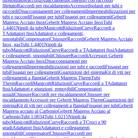
monostrato
Raccordi
Allacciamenti
Collettori con raccordo
filettato
Raccordi per riscaldamento
Accessori
Isolanti per tubi e
raccordi
Disaccoppiamenti per collegamenti
Impermeabilizzazioni per
tubi e raccordi
Fissaggi per tubi
Fissaggi per collegamenti
Geberit
Mapress Acciaio Inox
Geberit Mapress Acciaio Inox
Tubi
1.4401
Nippli da tubo
Manicotti
Riduzioni
Curve
Raccordi a
T
Adattatori fissi
Adattatori e collegamenti,
smontabili
Compensatori
Chiusure
Raccordi
Geberit Mapress Acciaio
Inox, gas
Tubi 1.4401
Nippli da
tubo
Manicotti
Riduzioni
Curve
Raccordi a T
Adattatori fissi
Adattatori
e collegamenti, smontabili
Chiusure
Raccordi
Accessori Geberit
Mapress Acciaio Inox
Disaccoppiamenti per
collegamenti
Impermeabilizzazioni per tubi e raccordi
Fissaggi per
tubi
Fissaggi per collegamenti
Guarnizioni del sistema
Kit di viti per
collegamenti a flangia
Geberit Mapress Therm
Tubi
Therm
Raccordi
Manicotti
Riduzioni
Curve
Raccordi a T
Adattatori
fissi
Adattatori e giunzioni, removibili
Compensatori
assiali
Chiusure
Raccordi per riscaldamento
Chiusure per
riscaldamento
Accessori per Geberit Mapress Therm
Guarnizioni del
sistema
Kit di viti per collegamenti a flangia
Fissaggi per tubi
Geberit
Mapress acciaio al Carbonio
Geberit Mapress Acciaio al
Carbonio
Tubi 1.0034
Tubi 1.0215
Nippli da
tubo
Manicotti
Riduzioni
Curve
Raccordi a T
Croci a 90
gradi
Adattatori fissi
Adattatori e collegamenti,
smontabili
Compensatori
Chiusure
Raccordi per