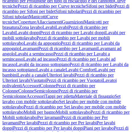
ricambio per Prolunghe del tubo di risciacquo e del cannotto
Curve
tecniche
Pezzi di ricambio per Curve tecniche
Sifoni per bidet
Pezzi di
ricambio per Sifoni per bidet
Sifoni tubolari
Pezzi di ricambio per
Sifoni tubolari
Manicotti
Curve
tecniche
Coperture
Allacciamenti
Guarnizioni
Manicotti per
brasatura
Zona lavabo
Lavabi
Lavabi
Pezzi di ricambio per
Lavabi
Lavabi doppi
Pezzi di ricambio per Lavabi doppi
Lavabi per
mobili sottolavabo
Pezzi di ricambio per Lavabi per mobili
sottolavabo
Lavabi da appoggio
Pezzi di ricambio per Lavabi da
appoggio
Lavamani
Pezzi di ricambio per Lavamani
Lavamani ad
angolo
Lavabi a semincasso
Pezzi di ricambio per Lavabi a
semincasso
Lavabi ad incasso
Pezzi di ricambio per Lavabi ad
incasso
Lavabi da incasso sottopiano
Pezzi di ricambio per Lavabi da
incasso sottopiano
Lavabi a canale
Lavabi Comfort
Lavabi per
bambini
Lavabi a canale
Ulteriori lavabi
Pezzi di ricambio per
Ulteriori lavabi
Vuotatoi
Pezzi di ricambio per Vuotatoi
Lavatoi
polivalenti
Accessori
Colonne
Pezzi di ricambio per
Colonne
Colonne
Semicolonne
Pezzi di ricambio per
Semicolonne
Accessori
Tappi per piletta
Materiale di fissaggio
Set
lavabo con mobile sottolavabo
Set lavabo per mobile con mobile
sottolavabo
Pezzi di ricambio per Set lavabo per mobile con mobile
sottolavabo
Mobili per bagno
Mobili sottolavabo
Pezzi di ricambio per
Mobili sottolavabo
Per lavamani
Pezzi di ricambio per Per
lavamani
Per lavabi
Pezzi di ricambio per Per lavabi
Per lavabi
doppi
Pezzi di ricambio per Per lavabi doppi
Piani per lavabo
Pezzi di