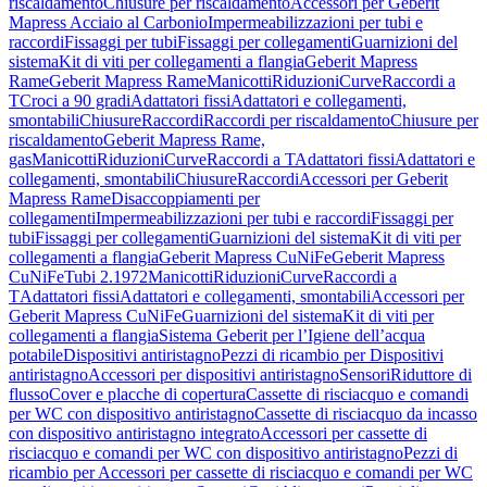
riscaldamento
Chiusure per riscaldamento
Accessori per Geberit
Mapress Acciaio al Carbonio
Impermeabilizzazioni per tubi e
raccordi
Fissaggi per tubi
Fissaggi per collegamenti
Guarnizioni del
sistema
Kit di viti per collegamenti a flangia
Geberit Mapress
Rame
Geberit Mapress Rame
Manicotti
Riduzioni
Curve
Raccordi a
T
Croci a 90 gradi
Adattatori fissi
Adattatori e collegamenti,
smontabili
Chiusure
Raccordi
Raccordi per riscaldamento
Chiusure per
riscaldamento
Geberit Mapress Rame,
gas
Manicotti
Riduzioni
Curve
Raccordi a T
Adattatori fissi
Adattatori e
collegamenti, smontabili
Chiusure
Raccordi
Accessori per Geberit
Mapress Rame
Disaccoppiamenti per
collegamenti
Impermeabilizzazioni per tubi e raccordi
Fissaggi per
tubi
Fissaggi per collegamenti
Guarnizioni del sistema
Kit di viti per
collegamenti a flangia
Geberit Mapress CuNiFe
Geberit Mapress
CuNiFe
Tubi 2.1972
Manicotti
Riduzioni
Curve
Raccordi a
T
Adattatori fissi
Adattatori e collegamenti, smontabili
Accessori per
Geberit Mapress CuNiFe
Guarnizioni del sistema
Kit di viti per
collegamenti a flangia
Sistema Geberit per l’Igiene dell’acqua
potabile
Dispositivi antiristagno
Pezzi di ricambio per Dispositivi
antiristagno
Accessori per dispositivi antiristagno
Sensori
Riduttore di
flusso
Cover e placche di copertura
Cassette di risciacquo e comandi
per WC con dispositivo antiristagno
Cassette di risciacquo da incasso
con dispositivo antiristagno integrato
Accessori per cassette di
risciacquo e comandi per WC con dispositivo antiristagno
Pezzi di
ricambio per Accessori per cassette di risciacquo e comandi per WC