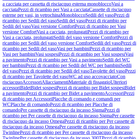
a cacciata per cassetta di risciacquo esterna monoblocco
Vasi a
cacciata
Pezzi di ricambio per Vasi a cacciata
Cassette di risciacquo
esterne per vasi, in vetrochina
Monoblocco
Sedili del vaso
Pezzi di
ricambio per Sedili del vaso
Sedili del vaso
Pezzi di ricambio per
Sedili del vaso
Vasi versione Comfort
Pezzi di ricambio per Vasi
versione Comfort
Vasi a cacciata, prolungati
Pezzi di ricambio per
Vasi a cacciata, prolungati
Sedili del vaso versione Comfort
Pezzi di
ricambio per Sedili del vaso versione Comfort
Sedili del vaso
Pezzi di
ricambio per Sedili del vaso
Vasi per bambini
Pezzi di ricambio per
Vasi per bambini
Vasi sospesi
Pezzi di ricambio per Vasi sospesi
Vasi
a pavimento
Pezzi di ricambio per Vasi a pavimento
Sedili del WC
per bambini
Pezzi di ricambio per Sedili del WC per bambini
Sedili
del vaso
Pezzi di ricambio per Sedili del vaso
Tavolette del vaso
Pezzi
di ricambio per Tavolette del vaso
WC ad uso accovacciato
Con
risciacquo
Accessori
Allacciamenti
Materiale di fissaggio
Ulteriori
accessori
Bidet
Bidet sospesi
Pezzi di ricambio per Bidet sospesi
Bidet
a pavimento
Pezzi di ricambio per Bidet a pavimento
Accessori
Pezzi
di ricambio per Accessori
Placche di comando e comandi per
WC
Placche di comando
Pezzi di ricambio per Placche di
comando
Per cassette di risciacquo da incasso Sigma
Pezzi di
ricambio per Per cassette di risciacquo da incasso Sigma
Per cassette
di risciacquo da incasso Omega
Pezzi di ricambio per Per cassette di
risciacquo da incasso Omega
Per cassette di risciacquo da incasso
Twinline
Pezzi di ricambio per Per cassette di risciacquo da incasso
Twinline
Per cassette di risciacquo da incasso 300T
Pezzi di ricambio