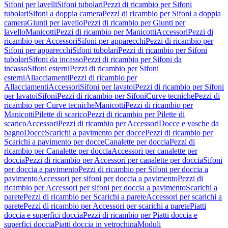
Sifoni per lavelli
Sifoni tubolari
Pezzi di ricambio per Sifoni
tubolari
Sifoni a doppia camera
Pezzi di ricambio per Sifoni a doppia
camera
Giunti per lavello
Pezzi di ricambio per Giunti per
lavello
Manicotti
Pezzi di ricambio per Manicotti
Accessori
Pezzi di
ricambio per Accessori
Sifoni per apparecchi
Pezzi di ricambio per
Sifoni per apparecchi
Sifoni tubolari
Pezzi di ricambio per Sifoni
tubolari
Sifoni da incasso
Pezzi di ricambio per Sifoni da
incasso
Sifoni esterni
Pezzi di ricambio per Sifoni
esterni
Allacciamenti
Pezzi di ricambio per
Allacciamenti
Accessori
Sifoni per lavatoi
Pezzi di ricambio per Sifoni
per lavatoi
Sifoni
Pezzi di ricambio per Sifoni
Curve tecniche
Pezzi di
ricambio per Curve tecniche
Manicotti
Pezzi di ricambio per
Manicotti
Pilette di scarico
Pezzi di ricambio per Pilette di
scarico
Accessori
Pezzi di ricambio per Accessori
Docce e vasche da
bagno
Docce
Scarichi a pavimento per docce
Pezzi di ricambio per
Scarichi a pavimento per docce
Canalette per doccia
Pezzi di
ricambio per Canalette per doccia
Accessori per canalette per
doccia
Pezzi di ricambio per Accessori per canalette per doccia
Sifoni
per doccia a pavimento
Pezzi di ricambio per Sifoni per doccia a
pavimento
Accessori per sifoni per doccia a pavimento
Pezzi di
ricambio per Accessori per sifoni per doccia a pavimento
Scarichi a
parete
Pezzi di ricambio per Scarichi a parete
Accessori per scarichi a
parete
Pezzi di ricambio per Accessori per scarichi a parete
Piatti
doccia e superfici doccia
Pezzi di ricambio per Piatti doccia e
superfici doccia
Piatti doccia in vetrochina
Moduli