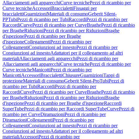
Allacciamenti agli apparecchi
Curve tecniche
Pezzi di ricambio per
Curve tecniche
Accessori
Braccialetti
Fissaggi per
braccialetti
Guarnizioni
Materiali di consumo
Geberit Silent-
PP
Tubi
Pezzi di ricambio per Tubi
Raccordi
Pezzi di ricambio per
Raccordi
Curve
Pezzi di ricambio per Curve
Braghe
Pezzi di ricambio
per Braghe
Riduzioni
Pezzi di ricambio per Riduzioni
Braghe
d'ispezione
Pezzi di ricambio per Braghe
d'ispezione
Collegamenti
Pezzi di ricambio per
Collegamenti
Congiunzioni ad innesto
Pezzi di ricambio per
Congiunzioni ad innesto
Adattatori per il collegamento ad altri
materiali
Allacciamenti agli apparecchi
Pezzi di ricambio per
Allacciamenti agli apparecchi
Curve tecniche
Pezzi di ricambio per
Curve tecniche
Manicotti
Pezzi di ricambio per
Manicotti
Accessori
Braccialetti
Chiusure
Guarnizioni
Tappi di
protezione
Materiali di consumo
Geberit Silent-Pro
Tubi
Pezzi di
ricambio per Tubi
Raccordi
Pezzi di ricambio per
Raccordi
Curve
Pezzi di ricambio per Curve
Braghe
Pezzi di ricambio
per Braghe
Riduzioni
Pezzi di ricambio per Riduzioni
Braghe
d'ispezione
Pezzi di ricambio per Braghe d'ispezione
Raccordi
SuperTube
Pezzi di ricambio per Raccordi SuperTube
Curve
Pezzi di
ricambio per Curve
Diramazioni
Pezzi di ricambio per
Diramazioni
Collegamenti
Pezzi di ricambio per
Collegamenti
Congiunzioni ad innesto
Pezzi di ricambio per
Congiunzioni ad innesto
Adattatori per il collegamento ad altri
materiali
Accessori
Pezzi di ricambio per