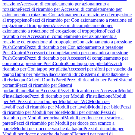
rotazione
Accessori di completamento per azionamento a
rotazione
Pezzi di ricambio per Accessori di completamento per
azionamento a rotazione
Con azionamento a rotazione ed erogazione
al troppopieno
Pezzi di ricambio per Con azionamento a rotazione ed
erogazione al troppopieno
Accessori di completamento per
azionamento a rotazione ed erogazione al troppopieno
Pezzi di
ricambio per Accessori di completamento per azionamento a
rotazione ed erogazione al troppopieno
Con azionamento a pressione
PushControl
Pezzi di ricambio per Con azionamento a pressione
PushControl
Accessori di completamento per comando a pressione
PushControl
Pezzi di ricambio per Accessori di completamento per
comando a pressione PushControl
Con tappo per piletta
Pezzi di
ricambio per Con tappo per piletta
Accessori per sifoni per vasche da
bagno
Tappi per piletta
Allacciamenti idrici
Sistemi di installazione e
di risciacquo
Geberit Duofix
Pareti
Pezzi di ricambio per Pareti
Sistemi
portanti
Pezzi di ricambio per Sistemi
portanti
Pannellature
Accessori
Pezzi di ricambio per Accessori
Moduli
d'installazione
Pezzi di ricambio per Moduli d'installazione
Moduli
per WC
Pezzi di ricambio per Moduli per WC
Moduli per
lavabi
Pezzi di ricambio per Moduli per lavabi
Moduli per bidet
Pezzi
di ricambio per Moduli per bidet
Moduli per orinatoi
Pezzi di
ricambio per Moduli per orinatoi
Moduli per docce con scarico a
parete
Pezzi di ricambio per Moduli per docce con scarico a
parete
Moduli per docce e vasche da bagno
Pezzi di ricambio per
Moduli per docce e vasche da bagno
Elementi per pareti di