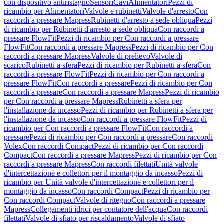
con dispositivo antiristagno
Sensori
Cavi
Alimentatori
Pezzi di
ricambio per Alimentatori
Valvole e rubinetti
Valvole d'arresto
Con
raccordi a pressare Mapress
Rubinetti d'arresto a sede obliqua
Pezzi
di ricambio per Rubinetti d'arresto a sede obliqua
Con raccordi a
pressare FlowFit
Pezzi di ricambio per Con raccordi a pressare
FlowFit
Con raccordi a pressare Mapress
Pezzi di ricambio per Con
raccordi a pressare Mapress
Valvole di prelievo
Valvole di
scarico
Rubinetti a sfera
Pezzi di ricambio per Rubinetti a sfera
Con
raccordi a pressare FlowFit
Pezzi di ricambio per Con raccordi a
pressare FlowFit
Con raccordi a pressare
Pezzi di ricambio per Con
raccordi a pressare
Con raccordi a pressare Mapress
Pezzi di ricambio
per Con raccordi a pressare Mapress
Rubinetti a sfera per
l'installazione da incasso
Pezzi di ricambio per Rubinetti a sfera per
l'installazione da incasso
Con raccordi a pressare FlowFit
Pezzi di
ricambio per Con raccordi a pressare FlowFit
Con raccordi a
pressare
Pezzi di ricambio per Con raccordi a pressare
Con raccordi
Volex
Con raccordi Compact
Pezzi di ricambio per Con raccordi
Compact
Con raccordi a pressare Mapress
Pezzi di ricambio per Con
raccordi a pressare Mapress
Con raccordi filettati
Unità valvole
d'intercettazione e collettori per il montaggio da incasso
Pezzi di
ricambio per Unità valvole d'intercettazione e collettori per il
montaggio da incasso
Con raccordi Compact
Pezzi di ricambio per
Con raccordi Compact
Valvole di ritegno
Con raccordi a pressare
Mapress
Collegamenti idrici per contatore dell'acqua
Con raccordi
filettati
Valvole di sfiato per riscaldamento
Valvole di sfiato