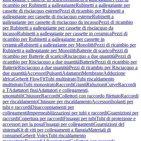
ricambio per Rubinetti a galleggiante
Rubinetti a galleggiante per
cassette di risciacquo esterne
Pezzi di ricambio per Rubinetti a
galleggiante per cassette di risciacquo esterne
Rubinetti a
galleggiante per cassette di risciacquo da incasso
Pezzi di ricambio
per Rubinetti a galleggiante per cassette di risciacquo da
incasso
Rubinetti a galleggiante per cassette in ceramica
Pezzi di
ricambio per Rubinetti a galleggiante per cassette in
ceramica
Rubinetti a galleggiante per Monolith
Pezzi di ricambio per
Rubinetti a galleggiante per Monolith
Batterie di scarico
Pezzi di
ricambio per Batterie di scarico
Risciacquo a due quantità
Pezzi di
ricambio per Risciacquo a due quantità
Batterie
Pezzi di ricambio per
Batterie
Risciacquo a due quantità
Pezzi di ricambio per Risciacquo a
due quantità
Accessori
Pulsanti
Adattatori
Membrane
Adduzione
idrica
Geberit FlowFit
Tubi multistrato
Tubi riscaldamento
multistrato
Tubi monostrato
Raccordi
Giunti
Riduzioni
Curve
Raccordi
a T
Adattatori fissi
Adattatori e collegamenti,
smontabili
Chiusure
Raccordi
Collettori con raccordo filettato
Raccordi
per riscaldamento
Chiusure per riscaldamento
Accessori
Isolanti per
tubi e raccordi
Disaccoppiamenti per
collegamenti
Impermeabilizzazioni per tubi e raccordi
Guarnizioni per
raccordi
Copertura per raccordi
Fissaggi per tubi
Tubi di protezione e
accessori per la posa
Fissaggi per collegamenti
Guarnizioni del
sistema
Kit di viti per collegamenti a flangia
Materiali di
consumo
Geberit Volex
Tubi riscaldamento