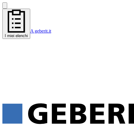
A geberit.it
I miei elenchi