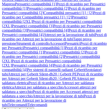
Mapress
Pressatrici compatibilità [1]
Pezzi di ricambio per Pressatrici
compatibilità [1]
Pressatrici compatibilità [2]
Pezzi di ricambio per
Pressatrici compatibilità [2]
Compatibilità pressatrici [1] / [2]
Pezzi di
ricambio per Compatibilità pressatrici [1] / [2]
Pressatrici
compatibilità [2XL]
Pezzi di ricambio per Pressatrici compatibilità
[2XL]
Pressatrici compatibilità [3]
Pezzi di ricambio per Pressatrici
compatibilità [3]
Pressatrici compatibilità [4]
Pezzi di ricambio per
Pressatrici compatibilità [4]
Attrezzi per la lavorazione di tubi
Pezzi di
ricambio per Attrezzi per la lavorazione di tubi
Tappi prova
pressione
Strumenti di controllo
Accessori
Pressatrici
Pezzi di ricambio
per Pressatrici
Pressatrici compatibilità [1]
Pezzi di ricambio per
Pressatrici compatibilità [1]
Pressatrici compatibilità [2]
Pezzi di
ricambio per Pressatrici compatibilità [2]
Pressatrici compatibilità
[2XL]
Pezzi di ricambio per Pressatrici compatibilità
[2XL]
Pressatrici compatibilità [4]
Pezzi di ricambio per Pressatrici
compatibilità [4]
Per sistemi di pannelli radianti Geberit
Srotolatori
tubi
Attrezzi per Geberit Silent-db20 / Geberit PE
Pezzi di ricambio
per Attrezzi per Geberit Silent-db20 / Geberit PE
Attrezzi per
saldatura elettrica
Pezzi di ricambio per Attrezzi per saldatura
elettrica
Attrezzi per saldatura a specchio
Accessori attrezzi per
saldatura a specchio
Pezzi di ricambio per Accessori attrezzi per
saldatura a specchio
Attrezzi per la lavorazione di tubi
Pezzi di
ricambio per Attrezzi per la lavorazione di
tubi
Telecomandi
Telecomandi