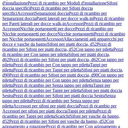
d'installazione
Pezzi di ricambio per Moduli d'installazione
Sifoni
doccia specifici
Pezzi di ricambio per Sifoni doccia
specifici
Accessori
Separazioni doccia
Pezzi di ricambio per
Separazioni doccia
Pareti laterali per docce walk-in
Pezzi di ricambio
per Pareti laterali per docce walk-in
Accessori
Pezzi di ricambio per
Accessori
Nicchie portaoggetti per docce
Pezzi di ricambio per
Nicchie portaoggetti per docce
Nicchie portaoggetti
Pezzi di ricambio
per Nicchie portaoggetti
Accessori
Allacciamenti agli apparecchi per
docce e vasche da bagno
Sifoni per piatti doccia, d52
Pezzi di
ricambio per Sifoni per piatti doccia, d52
Con tappo per piletta
Pezzi
di ricambio per Con tappo per piletta
Sifoni per piatti doccia,
d62
Pezzi di ricambio per Sifoni per piatti doccia, d62
Con tappo per
piletta
Pezzi di ricambio per Con tappo per piletta
Tappi per
piletta
Pezzi di ricambio per Tappi per piletta
Sifoni per piatti doccia,
d90
Pezzi di ricambio per Sifoni per piatti doccia, d90
Con tappo per
piletta
Pezzi di ricambio per Con tappo per piletta
Senza tappo per
piletta
Pezzi di ricambio per Senza tappo per piletta
Tappi per
piletta
Pezzi di ricambio per Tappi per piletta
Sifoni per piatti doccia
Sestra
Pezzi di ricambio per Sifoni per piatti doccia Sestra
Senza
tappo per piletta
Pezzi di ricambio per Senza tappo per
piletta
Accessori per sifoni per piatti doccia
Pezzi di ricambio per
Accessori per sifoni per piatti doccia
Tappi per piletta
Pezzi di
ricambio per Tappi per piletta
Scarichi
Sifoni per vasche da bagno,
d52
Pezzi di ricambio per Sifoni per vasche da bagno, d52
Con
azionamento a rotazione
Pezzi di ricambio per Con azionamento a