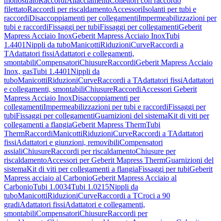
monostrato
Raccordi
Allacciamenti
Collettori con raccordo
filettato
Raccordi per riscaldamento
Accessori
Isolanti per tubi e
raccordi
Disaccoppiamenti per collegamenti
Impermeabilizzazioni per
tubi e raccordi
Fissaggi per tubi
Fissaggi per collegamenti
Geberit
Mapress Acciaio Inox
Geberit Mapress Acciaio Inox
Tubi
1.4401
Nippli da tubo
Manicotti
Riduzioni
Curve
Raccordi a
T
Adattatori fissi
Adattatori e collegamenti,
smontabili
Compensatori
Chiusure
Raccordi
Geberit Mapress Acciaio
Inox, gas
Tubi 1.4401
Nippli da
tubo
Manicotti
Riduzioni
Curve
Raccordi a T
Adattatori fissi
Adattatori
e collegamenti, smontabili
Chiusure
Raccordi
Accessori Geberit
Mapress Acciaio Inox
Disaccoppiamenti per
collegamenti
Impermeabilizzazioni per tubi e raccordi
Fissaggi per
tubi
Fissaggi per collegamenti
Guarnizioni del sistema
Kit di viti per
collegamenti a flangia
Geberit Mapress Therm
Tubi
Therm
Raccordi
Manicotti
Riduzioni
Curve
Raccordi a T
Adattatori
fissi
Adattatori e giunzioni, removibili
Compensatori
assiali
Chiusure
Raccordi per riscaldamento
Chiusure per
riscaldamento
Accessori per Geberit Mapress Therm
Guarnizioni del
sistema
Kit di viti per collegamenti a flangia
Fissaggi per tubi
Geberit
Mapress acciaio al Carbonio
Geberit Mapress Acciaio al
Carbonio
Tubi 1.0034
Tubi 1.0215
Nippli da
tubo
Manicotti
Riduzioni
Curve
Raccordi a T
Croci a 90
gradi
Adattatori fissi
Adattatori e collegamenti,
smontabili
Compensatori
Chiusure
Raccordi per