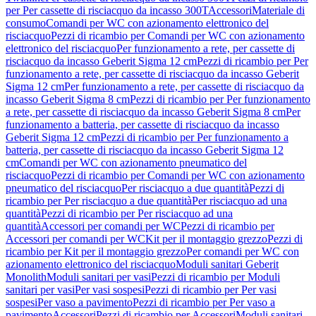
per Per cassette di risciacquo da incasso 300T
Accessori
Materiale di
consumo
Comandi per WC con azionamento elettronico del
risciacquo
Pezzi di ricambio per Comandi per WC con azionamento
elettronico del risciacquo
Per funzionamento a rete, per cassette di
risciacquo da incasso Geberit Sigma 12 cm
Pezzi di ricambio per Per
funzionamento a rete, per cassette di risciacquo da incasso Geberit
Sigma 12 cm
Per funzionamento a rete, per cassette di risciacquo da
incasso Geberit Sigma 8 cm
Pezzi di ricambio per Per funzionamento
a rete, per cassette di risciacquo da incasso Geberit Sigma 8 cm
Per
funzionamento a batteria, per cassette di risciacquo da incasso
Geberit Sigma 12 cm
Pezzi di ricambio per Per funzionamento a
batteria, per cassette di risciacquo da incasso Geberit Sigma 12
cm
Comandi per WC con azionamento pneumatico del
risciacquo
Pezzi di ricambio per Comandi per WC con azionamento
pneumatico del risciacquo
Per risciacquo a due quantità
Pezzi di
ricambio per Per risciacquo a due quantità
Per risciacquo ad una
quantità
Pezzi di ricambio per Per risciacquo ad una
quantità
Accessori per comandi per WC
Pezzi di ricambio per
Accessori per comandi per WC
Kit per il montaggio grezzo
Pezzi di
ricambio per Kit per il montaggio grezzo
Per comandi per WC con
azionamento elettronico del risciacquo
Moduli sanitari Geberit
Monolith
Moduli sanitari per vasi
Pezzi di ricambio per Moduli
sanitari per vasi
Per vasi sospesi
Pezzi di ricambio per Per vasi
sospesi
Per vaso a pavimento
Pezzi di ricambio per Per vaso a
pavimento
Accessori
Pezzi di ricambio per Accessori
Moduli sanitari