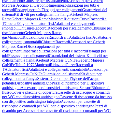
riscaldamento
Chiusure per riscaldamento
Accessori per Geberit
Mapress Acciaio al Carbonio
Impermeabilizzazioni per tubi e
raccordi
Fissaggi per tubi
Fissaggi per collegamenti
Guarnizioni del
sistema
Kit di viti per collegamenti a flangia
Geberit Mapress
Rame
Geberit Mapress Rame
Manicotti
Riduzioni
Curve
Raccordi a
T
Croci a 90 gradi
Adattatori fissi
Adattatori e collegamenti,
smontabili
Chiusure
Raccordi
Raccordi per riscaldamento
Chiusure per
riscaldamento
Geberit Mapress Rame,
gas
Manicotti
Riduzioni
Curve
Raccordi a T
Adattatori fissi
Adattatori e
collegamenti, smontabili
Chiusure
Raccordi
Accessori per Geberit
Mapress Rame
Disaccoppiamenti per
collegamenti
Impermeabilizzazioni per tubi e raccordi
Fissaggi per
tubi
Fissaggi per collegamenti
Guarnizioni del sistema
Kit di viti per
collegamenti a flangia
Geberit Mapress CuNiFe
Geberit Mapress
CuNiFe
Tubi 2.1972
Manicotti
Riduzioni
Curve
Raccordi a
T
Adattatori fissi
Adattatori e collegamenti, smontabili
Accessori per
Geberit Mapress CuNiFe
Guarnizioni del sistema
Kit di viti per
collegamenti a flangia
Sistema Geberit per l’Igiene dell’acqua
potabile
Dispositivi antiristagno
Pezzi di ricambio per Dispositivi
antiristagno
Accessori per dispositivi antiristagno
Sensori
Riduttore di
flusso
Cover e placche di copertura
Cassette di risciacquo e comandi
per WC con dispositivo antiristagno
Cassette di risciacquo da incasso
con dispositivo antiristagno integrato
Accessori per cassette di
risciacquo e comandi per WC con dispositivo antiristagno
Pezzi di
ricambio per Accessori per cassette di risciacquo e comandi per WC