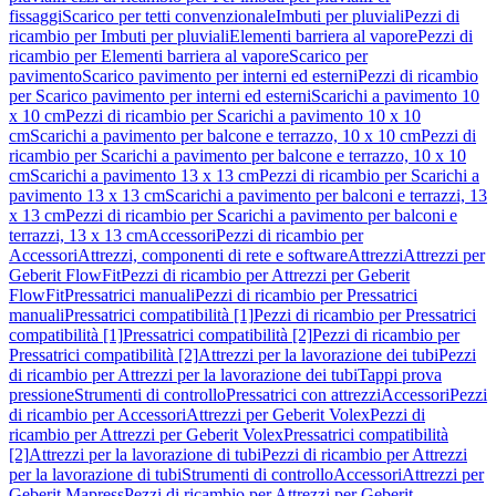
fissaggi
Scarico per tetti convenzionale
Imbuti per pluviali
Pezzi di
ricambio per Imbuti per pluviali
Elementi barriera al vapore
Pezzi di
ricambio per Elementi barriera al vapore
Scarico per
pavimento
Scarico pavimento per interni ed esterni
Pezzi di ricambio
per Scarico pavimento per interni ed esterni
Scarichi a pavimento 10
x 10 cm
Pezzi di ricambio per Scarichi a pavimento 10 x 10
cm
Scarichi a pavimento per balcone e terrazzo, 10 x 10 cm
Pezzi di
ricambio per Scarichi a pavimento per balcone e terrazzo, 10 x 10
cm
Scarichi a pavimento 13 x 13 cm
Pezzi di ricambio per Scarichi a
pavimento 13 x 13 cm
Scarichi a pavimento per balconi e terrazzi, 13
x 13 cm
Pezzi di ricambio per Scarichi a pavimento per balconi e
terrazzi, 13 x 13 cm
Accessori
Pezzi di ricambio per
Accessori
Attrezzi, componenti di rete e software
Attrezzi
Attrezzi per
Geberit FlowFit
Pezzi di ricambio per Attrezzi per Geberit
FlowFit
Pressatrici manuali
Pezzi di ricambio per Pressatrici
manuali
Pressatrici compatibilità [1]
Pezzi di ricambio per Pressatrici
compatibilità [1]
Pressatrici compatibilità [2]
Pezzi di ricambio per
Pressatrici compatibilità [2]
Attrezzi per la lavorazione dei tubi
Pezzi
di ricambio per Attrezzi per la lavorazione dei tubi
Tappi prova
pressione
Strumenti di controllo
Pressatrici con attrezzi
Accessori
Pezzi
di ricambio per Accessori
Attrezzi per Geberit Volex
Pezzi di
ricambio per Attrezzi per Geberit Volex
Pressatrici compatibilità
[2]
Attrezzi per la lavorazione di tubi
Pezzi di ricambio per Attrezzi
per la lavorazione di tubi
Strumenti di controllo
Accessori
Attrezzi per
Geberit Mapress
Pezzi di ricambio per Attrezzi per Geberit