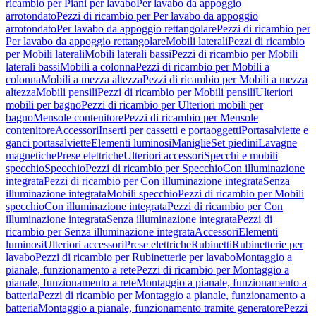
ricambio per Piani per lavabo
Per lavabo da appoggio
arrotondato
Pezzi di ricambio per Per lavabo da appoggio
arrotondato
Per lavabo da appoggio rettangolare
Pezzi di ricambio per
Per lavabo da appoggio rettangolare
Mobili laterali
Pezzi di ricambio
per Mobili laterali
Mobili laterali bassi
Pezzi di ricambio per Mobili
laterali bassi
Mobili a colonna
Pezzi di ricambio per Mobili a
colonna
Mobili a mezza altezza
Pezzi di ricambio per Mobili a mezza
altezza
Mobili pensili
Pezzi di ricambio per Mobili pensili
Ulteriori
mobili per bagno
Pezzi di ricambio per Ulteriori mobili per
bagno
Mensole contenitore
Pezzi di ricambio per Mensole
contenitore
Accessori
Inserti per cassetti e portaoggetti
Portasalviette e
ganci portasalviette
Elementi luminosi
Maniglie
Set piedini
Lavagne
magnetiche
Prese elettriche
Ulteriori accessori
Specchi e mobili
specchio
Specchio
Pezzi di ricambio per Specchio
Con illuminazione
integrata
Pezzi di ricambio per Con illuminazione integrata
Senza
illuminazione integrata
Mobili specchio
Pezzi di ricambio per Mobili
specchio
Con illuminazione integrata
Pezzi di ricambio per Con
illuminazione integrata
Senza illuminazione integrata
Pezzi di
ricambio per Senza illuminazione integrata
Accessori
Elementi
luminosi
Ulteriori accessori
Prese elettriche
Rubinetti
Rubinetterie per
lavabo
Pezzi di ricambio per Rubinetterie per lavabo
Montaggio a
pianale, funzionamento a rete
Pezzi di ricambio per Montaggio a
pianale, funzionamento a rete
Montaggio a pianale, funzionamento a
batteria
Pezzi di ricambio per Montaggio a pianale, funzionamento a
batteria
Montaggio a pianale, funzionamento tramite generatore
Pezzi