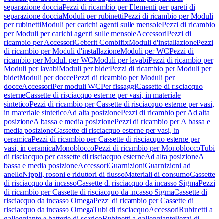
separazione doccia
Pezzi di ricambio per Elementi per pareti di
separazione doccia
Moduli per rubinetti
Pezzi di ricambio per Moduli
per rubinetti
Moduli per carichi agenti sulle mensole
Pezzi di ricambio
per Moduli per carichi agenti sulle mensole
Accessori
Pezzi di
ricambio per Accessori
Geberit Combifix
Moduli d'installazione
Pezzi
di ricambio per Moduli d'installazione
Moduli per WC
Pezzi di
ricambio per Moduli per WC
Moduli per lavabi
Pezzi di ricambio per
Moduli per lavabi
Moduli per bidet
Pezzi di ricambio per Moduli per
bidet
Moduli per docce
Pezzi di ricambio per Moduli per
docce
Accessori
Per moduli WC
Per fissaggi
Cassette di risciacquo
esterne
Cassette di risciacquo esterne per vasi, in materiale
sintetico
Pezzi di ricambio per Cassette di risciacquo esterne per vasi,
in materiale sintetico
Ad alta posizione
Pezzi di ricambio per Ad alta
posizione
A bassa e media posizione
Pezzi di ricambio per A bassa e
media posizione
Cassette di risciacquo esterne per vasi, in
ceramica
Pezzi di ricambio per Cassette di risciacquo esterne per
vasi, in ceramica
Monoblocco
Pezzi di ricambio per Monoblocco
Tubi
di risciacquo per cassette di risciacquo esterne
Ad alta posizione
A
bassa e media posizione
Accessori
Guarnizioni
Guarnizioni ad
anello
Nippli, rosoni e riduttori di flusso
Materiali di consumo
Cassette
di risciacquo da incasso
Cassette di risciacquo da incasso Sigma
Pezzi
di ricambio per Cassette di risciacquo da incasso Sigma
Cassette di
risciacquo da incasso Omega
Pezzi di ricambio per Cassette di
risciacquo da incasso Omega
Tubi di risciacquo
Accessori
Rubinetti a
galleggiante e batterie di scarico
Rubinetti a galleggiante
Pezzi di