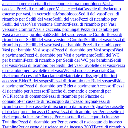
a cacciata per cassetta di risciacquo esterna monoblocco
Vasi a
cacciata
Pezzi di ricambio per Vasi a cacciata
Cassette di risciacquo
esterne per vasi, in vetrochina
Monoblocco
Sedili del vaso
Pezzi di
ricambio per Sedili del vaso
Sedili del vaso
Pezzi di ricambio per
Sedili del vaso
Vasi versione Comfort
Pezzi di ricambio per Vasi
versione Comfort
Vasi a cacciata, prolungati
Pezzi di ricambio per
Vasi a cacciata, prolungati
Sedili del vaso versione Comfort
Pezzi di
ricambio per Sedili del vaso versione Comfort
Sedili del vaso
Pezzi di
ricambio per Sedili del vaso
Vasi per bambini
Pezzi di ricambio per
Vasi per bambini
Vasi sospesi
Pezzi di ricambio per Vasi sospesi
Vasi
a pavimento
Pezzi di ricambio per Vasi a pavimento
Sedili del WC
per bambini
Pezzi di ricambio per Sedili del WC per bambini
Sedili
del vaso
Pezzi di ricambio per Sedili del vaso
Tavolette del vaso
Pezzi
di ricambio per Tavolette del vaso
WC ad uso accovacciato
Con
risciacquo
Accessori
Allacciamenti
Materiale di fissaggio
Ulteriori
accessori
Bidet
Bidet sospesi
Pezzi di ricambio per Bidet sospesi
Bidet
a pavimento
Pezzi di ricambio per Bidet a pavimento
Accessori
Pezzi
di ricambio per Accessori
Placche di comando e comandi per
WC
Placche di comando
Pezzi di ricambio per Placche di
comando
Per cassette di risciacquo da incasso Sigma
Pezzi di
ricambio per Per cassette di risciacquo da incasso Sigma
Per cassette
di risciacquo da incasso Omega
Pezzi di ricambio per Per cassette di
risciacquo da incasso Omega
Per cassette di risciacquo da incasso
Twinline
Pezzi di ricambio per Per cassette di risciacquo da incasso
Twinline
Per cassette di risciacquo da incasso 300T
Pezzi di ricambio