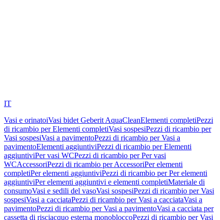
IT
Vasi e orinatoi
Vasi bidet Geberit AquaClean
Elementi completi
Pezzi
di ricambio per Elementi completi
Vasi sospesi
Pezzi di ricambio per
Vasi sospesi
Vasi a pavimento
Pezzi di ricambio per Vasi a
pavimento
Elementi aggiuntivi
Pezzi di ricambio per Elementi
aggiuntivi
Per vasi WC
Pezzi di ricambio per Per vasi
WC
Accessori
Pezzi di ricambio per Accessori
Per elementi
completi
Per elementi aggiuntivi
Pezzi di ricambio per Per elementi
aggiuntivi
Per elementi aggiuntivi e elementi completi
Materiale di
consumo
Vasi e sedili del vaso
Vasi sospesi
Pezzi di ricambio per Vasi
sospesi
Vasi a cacciata
Pezzi di ricambio per Vasi a cacciata
Vasi a
pavimento
Pezzi di ricambio per Vasi a pavimento
Vasi a cacciata per
cassetta di risciacquo esterna monoblocco
Pezzi di ricambio per Vasi