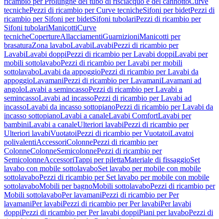
ricambio per Prolunghe del tubo di risciacquo e del cannotto
Curve
tecniche
Pezzi di ricambio per Curve tecniche
Sifoni per bidet
Pezzi di
ricambio per Sifoni per bidet
Sifoni tubolari
Pezzi di ricambio per
Sifoni tubolari
Manicotti
Curve
tecniche
Coperture
Allacciamenti
Guarnizioni
Manicotti per
brasatura
Zona lavabo
Lavabi
Lavabi
Pezzi di ricambio per
Lavabi
Lavabi doppi
Pezzi di ricambio per Lavabi doppi
Lavabi per
mobili sottolavabo
Pezzi di ricambio per Lavabi per mobili
sottolavabo
Lavabi da appoggio
Pezzi di ricambio per Lavabi da
appoggio
Lavamani
Pezzi di ricambio per Lavamani
Lavamani ad
angolo
Lavabi a semincasso
Pezzi di ricambio per Lavabi a
semincasso
Lavabi ad incasso
Pezzi di ricambio per Lavabi ad
incasso
Lavabi da incasso sottopiano
Pezzi di ricambio per Lavabi da
incasso sottopiano
Lavabi a canale
Lavabi Comfort
Lavabi per
bambini
Lavabi a canale
Ulteriori lavabi
Pezzi di ricambio per
Ulteriori lavabi
Vuotatoi
Pezzi di ricambio per Vuotatoi
Lavatoi
polivalenti
Accessori
Colonne
Pezzi di ricambio per
Colonne
Colonne
Semicolonne
Pezzi di ricambio per
Semicolonne
Accessori
Tappi per piletta
Materiale di fissaggio
Set
lavabo con mobile sottolavabo
Set lavabo per mobile con mobile
sottolavabo
Pezzi di ricambio per Set lavabo per mobile con mobile
sottolavabo
Mobili per bagno
Mobili sottolavabo
Pezzi di ricambio per
Mobili sottolavabo
Per lavamani
Pezzi di ricambio per Per
lavamani
Per lavabi
Pezzi di ricambio per Per lavabi
Per lavabi
doppi
Pezzi di ricambio per Per lavabi doppi
Piani per lavabo
Pezzi di