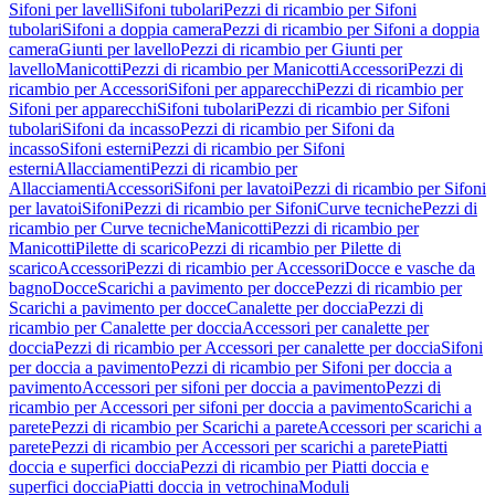
Sifoni per lavelli
Sifoni tubolari
Pezzi di ricambio per Sifoni
tubolari
Sifoni a doppia camera
Pezzi di ricambio per Sifoni a doppia
camera
Giunti per lavello
Pezzi di ricambio per Giunti per
lavello
Manicotti
Pezzi di ricambio per Manicotti
Accessori
Pezzi di
ricambio per Accessori
Sifoni per apparecchi
Pezzi di ricambio per
Sifoni per apparecchi
Sifoni tubolari
Pezzi di ricambio per Sifoni
tubolari
Sifoni da incasso
Pezzi di ricambio per Sifoni da
incasso
Sifoni esterni
Pezzi di ricambio per Sifoni
esterni
Allacciamenti
Pezzi di ricambio per
Allacciamenti
Accessori
Sifoni per lavatoi
Pezzi di ricambio per Sifoni
per lavatoi
Sifoni
Pezzi di ricambio per Sifoni
Curve tecniche
Pezzi di
ricambio per Curve tecniche
Manicotti
Pezzi di ricambio per
Manicotti
Pilette di scarico
Pezzi di ricambio per Pilette di
scarico
Accessori
Pezzi di ricambio per Accessori
Docce e vasche da
bagno
Docce
Scarichi a pavimento per docce
Pezzi di ricambio per
Scarichi a pavimento per docce
Canalette per doccia
Pezzi di
ricambio per Canalette per doccia
Accessori per canalette per
doccia
Pezzi di ricambio per Accessori per canalette per doccia
Sifoni
per doccia a pavimento
Pezzi di ricambio per Sifoni per doccia a
pavimento
Accessori per sifoni per doccia a pavimento
Pezzi di
ricambio per Accessori per sifoni per doccia a pavimento
Scarichi a
parete
Pezzi di ricambio per Scarichi a parete
Accessori per scarichi a
parete
Pezzi di ricambio per Accessori per scarichi a parete
Piatti
doccia e superfici doccia
Pezzi di ricambio per Piatti doccia e
superfici doccia
Piatti doccia in vetrochina
Moduli