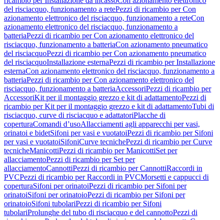
ricambio per Installazione da incasso
Con azionamento elettronico
del risciacquo, funzionamento a rete
Pezzi di ricambio per Con
azionamento elettronico del risciacquo, funzionamento a rete
Con
azionamento elettronico del risciacquo, funzionamento a
batteria
Pezzi di ricambio per Con azionamento elettronico del
risciacquo, funzionamento a batteria
Con azionamento pneumatico
del risciacquo
Pezzi di ricambio per Con azionamento pneumatico
del risciacquo
Installazione esterna
Pezzi di ricambio per Installazione
esterna
Con azionamento elettronico del risciacquo, funzionamento a
batteria
Pezzi di ricambio per Con azionamento elettronico del
risciacquo, funzionamento a batteria
Accessori
Pezzi di ricambio per
Accessori
Kit per il montaggio grezzo e kit di adattamento
Pezzi di
ricambio per Kit per il montaggio grezzo e kit di adattamento
Tubi di
risciacquo, curve di risciacquo e adattatori
Placche di
copertura
Comandi d’uso
Allacciamenti agli apparecchi per vasi,
orinatoi e bidet
Sifoni per vasi e vuotatoi
Pezzi di ricambio per Sifoni
per vasi e vuotatoi
Sifoni
Curve tecniche
Pezzi di ricambio per Curve
tecniche
Manicotti
Pezzi di ricambio per Manicotti
Set per
allacciamento
Pezzi di ricambio per Set per
allacciamento
Cannotti
Pezzi di ricambio per Cannotti
Raccordi in
PVC
Pezzi di ricambio per Raccordi in PVC
Morsetti e cappucci di
copertura
Sifoni per orinatoi
Pezzi di ricambio per Sifoni per
orinatoi
Sifoni per orinatoio
Pezzi di ricambio per Sifoni per
orinatoio
Sifoni tubolari
Pezzi di ricambio per Sifoni
tubolari
Prolunghe del tubo di risciacquo e del cannotto
Pezzi di