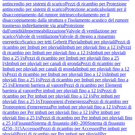
antincendio per sistemi di scarico
Pezzi di ricambio per Protezione
antincendio per sistemi di scarico
Protezione acustica
Isolanti per il
disaccoppiamento dal rumore intrinseco
Isolamento per il
disaccoppiamento dalla struttura e l'isolamento acustico del rumore
trasmesso indirettamente via aria
Protezione
dall'umidità
Impermeabilizzazione
Valvole di ventilazione per
scarico
Valvole di ventilazione
Valvole di ritegno a risparmio
energetico
Scarico per tetti Geberit Pluvia
Imbuti per pluviali
Pezzi di
ricambio per Imbuti per pluviali
Imbuti per pluviali fino a 12 l/s
Pezzi
di ricambio per Imbuti per pluviali fino a 12 l/s
Imbuti per pluviali
fino a 25 l/s
Pezzi di ricambio per Imbuti per pluviali fino a 25
l/s
Imbuti per pluviali per canali di gronda
Pezzi di ricambio per
Imbuti per pluviali per canali di gronda
Imbuti per pluviali fino a 12
l/s
Pezzi di ricambio per Imbuti per pluviali fino a 12 l/s
Imbuti per
pluviali fino a 25 l/s
Pezzi di ricambio per Imbuti per pluviali fino a
25 l/s
Elementi barriera al vapore
Pezzi di ricambio per Elementi
barriera al vapore
Per imbuti per pluviali fino a 12 l/s
Pezzi di
ricambio per Per imbuti per pluviali fino a 12 l/s
Per imbuti per
pluviali fino a 25 l/s
Troppopieni d'emergenza
Pezzi di ricambio per
Troppopieni d'emergenza
Per imbuti per pluviali fino a 12 l/s
Pezzi di
ricambio per Per imbuti per pluviali fino a 12 l/s
Per imbuti per
pluviali fino a 25 l/s
Pezzi di ricambio per Per imbuti per pluviali fino
a 25 l/s
Fissaggi
Sistema di fissaggio d40–200
Sistema di fissaggio
d250–315
Accessori
Pezzi di ricambio per Accessori
Per imbuti per
pluviali
Pezzi di ricambio per Per imbuti per pluviali
Per