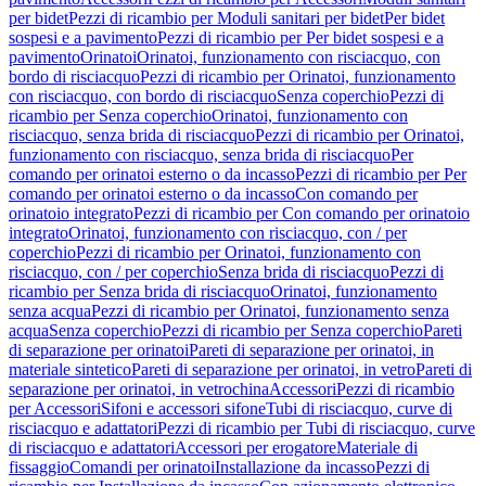
per bidet
Pezzi di ricambio per Moduli sanitari per bidet
Per bidet
sospesi e a pavimento
Pezzi di ricambio per Per bidet sospesi e a
pavimento
Orinatoi
Orinatoi, funzionamento con risciacquo, con
bordo di risciacquo
Pezzi di ricambio per Orinatoi, funzionamento
con risciacquo, con bordo di risciacquo
Senza coperchio
Pezzi di
ricambio per Senza coperchio
Orinatoi, funzionamento con
risciacquo, senza brida di risciacquo
Pezzi di ricambio per Orinatoi,
funzionamento con risciacquo, senza brida di risciacquo
Per
comando per orinatoi esterno o da incasso
Pezzi di ricambio per Per
comando per orinatoi esterno o da incasso
Con comando per
orinatoio integrato
Pezzi di ricambio per Con comando per orinatoio
integrato
Orinatoi, funzionamento con risciacquo, con / per
coperchio
Pezzi di ricambio per Orinatoi, funzionamento con
risciacquo, con / per coperchio
Senza brida di risciacquo
Pezzi di
ricambio per Senza brida di risciacquo
Orinatoi, funzionamento
senza acqua
Pezzi di ricambio per Orinatoi, funzionamento senza
acqua
Senza coperchio
Pezzi di ricambio per Senza coperchio
Pareti
di separazione per orinatoi
Pareti di separazione per orinatoi, in
materiale sintetico
Pareti di separazione per orinatoi, in vetro
Pareti di
separazione per orinatoi, in vetrochina
Accessori
Pezzi di ricambio
per Accessori
Sifoni e accessori sifone
Tubi di risciacquo, curve di
risciacquo e adattatori
Pezzi di ricambio per Tubi di risciacquo, curve
di risciacquo e adattatori
Accessori per erogatore
Materiale di
fissaggio
Comandi per orinatoi
Installazione da incasso
Pezzi di