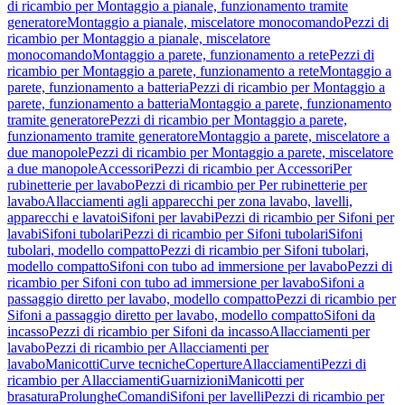
di ricambio per Montaggio a pianale, funzionamento tramite
generatore
Montaggio a pianale, miscelatore monocomando
Pezzi di
ricambio per Montaggio a pianale, miscelatore
monocomando
Montaggio a parete, funzionamento a rete
Pezzi di
ricambio per Montaggio a parete, funzionamento a rete
Montaggio a
parete, funzionamento a batteria
Pezzi di ricambio per Montaggio a
parete, funzionamento a batteria
Montaggio a parete, funzionamento
tramite generatore
Pezzi di ricambio per Montaggio a parete,
funzionamento tramite generatore
Montaggio a parete, miscelatore a
due manopole
Pezzi di ricambio per Montaggio a parete, miscelatore
a due manopole
Accessori
Pezzi di ricambio per Accessori
Per
rubinetterie per lavabo
Pezzi di ricambio per Per rubinetterie per
lavabo
Allacciamenti agli apparecchi per zona lavabo, lavelli,
apparecchi e lavatoi
Sifoni per lavabi
Pezzi di ricambio per Sifoni per
lavabi
Sifoni tubolari
Pezzi di ricambio per Sifoni tubolari
Sifoni
tubolari, modello compatto
Pezzi di ricambio per Sifoni tubolari,
modello compatto
Sifoni con tubo ad immersione per lavabo
Pezzi di
ricambio per Sifoni con tubo ad immersione per lavabo
Sifoni a
passaggio diretto per lavabo, modello compatto
Pezzi di ricambio per
Sifoni a passaggio diretto per lavabo, modello compatto
Sifoni da
incasso
Pezzi di ricambio per Sifoni da incasso
Allacciamenti per
lavabo
Pezzi di ricambio per Allacciamenti per
lavabo
Manicotti
Curve tecniche
Coperture
Allacciamenti
Pezzi di
ricambio per Allacciamenti
Guarnizioni
Manicotti per
brasatura
Prolunghe
Comandi
Sifoni per lavelli
Pezzi di ricambio per