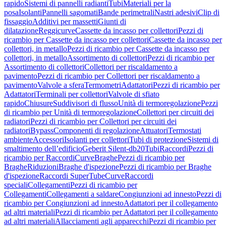
rapido
Sistemi di pannelli radianti
Tubi
Materiali per la
posa
Isolanti
Pannelli sagomati
Bande perimetrali
Nastri adesivi
Clip di
fissaggio
Additivi per massetti
Giunti di
dilatazione
Reggicurve
Cassette da incasso per collettori
Pezzi di
ricambio per Cassette da incasso per collettori
Cassette da incasso per
collettori, in metallo
Pezzi di ricambio per Cassette da incasso per
collettori, in metallo
Assortimento di collettori
Pezzi di ricambio per
Assortimento di collettori
Collettori per riscaldamento a
pavimento
Pezzi di ricambio per Collettori per riscaldamento a
pavimento
Valvole a sfera
Termometri
Adattatori
Pezzi di ricambio per
Adattatori
Terminali per collettori
Valvole di sfiato
rapido
Chiusure
Suddivisori di flusso
Unità di termoregolazione
Pezzi
di ricambio per Unità di termoregolazione
Collettori per circuiti dei
radiatori
Pezzi di ricambio per Collettori per circuiti dei
radiatori
Bypass
Componenti di regolazione
Attuatori
Termostati
ambiente
Accessori
Isolanti per collettori
Tubi di protezione
Sistemi di
smaltimento dell’edificio
Geberit Silent-db20
Tubi
Raccordi
Pezzi di
ricambio per Raccordi
Curve
Braghe
Pezzi di ricambio per
Braghe
Riduzioni
Braghe d'ispezione
Pezzi di ricambio per Braghe
d'ispezione
Raccordi SuperTube
Curve
Raccordi
speciali
Collegamenti
Pezzi di ricambio per
Collegamenti
Collegamenti a saldare
Congiunzioni ad innesto
Pezzi di
ricambio per Congiunzioni ad innesto
Adattatori per il collegamento
ad altri materiali
Pezzi di ricambio per Adattatori per il collegamento
ad altri materiali
Allacciamenti agli apparecchi
Pezzi di ricambio per