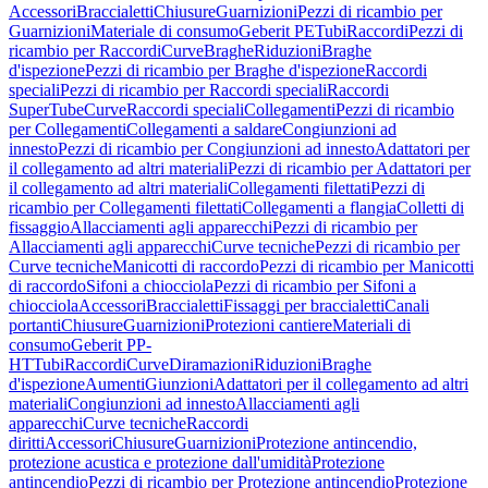
Accessori
Braccialetti
Chiusure
Guarnizioni
Pezzi di ricambio per
Guarnizioni
Materiale di consumo
Geberit PE
Tubi
Raccordi
Pezzi di
ricambio per Raccordi
Curve
Braghe
Riduzioni
Braghe
d'ispezione
Pezzi di ricambio per Braghe d'ispezione
Raccordi
speciali
Pezzi di ricambio per Raccordi speciali
Raccordi
SuperTube
Curve
Raccordi speciali
Collegamenti
Pezzi di ricambio
per Collegamenti
Collegamenti a saldare
Congiunzioni ad
innesto
Pezzi di ricambio per Congiunzioni ad innesto
Adattatori per
il collegamento ad altri materiali
Pezzi di ricambio per Adattatori per
il collegamento ad altri materiali
Collegamenti filettati
Pezzi di
ricambio per Collegamenti filettati
Collegamenti a flangia
Colletti di
fissaggio
Allacciamenti agli apparecchi
Pezzi di ricambio per
Allacciamenti agli apparecchi
Curve tecniche
Pezzi di ricambio per
Curve tecniche
Manicotti di raccordo
Pezzi di ricambio per Manicotti
di raccordo
Sifoni a chiocciola
Pezzi di ricambio per Sifoni a
chiocciola
Accessori
Braccialetti
Fissaggi per braccialetti
Canali
portanti
Chiusure
Guarnizioni
Protezioni cantiere
Materiali di
consumo
Geberit PP-
HT
Tubi
Raccordi
Curve
Diramazioni
Riduzioni
Braghe
d'ispezione
Aumenti
Giunzioni
Adattatori per il collegamento ad altri
materiali
Congiunzioni ad innesto
Allacciamenti agli
apparecchi
Curve tecniche
Raccordi
diritti
Accessori
Chiusure
Guarnizioni
Protezione antincendio,
protezione acustica e protezione dall'umidità
Protezione
antincendio
Pezzi di ricambio per Protezione antincendio
Protezione