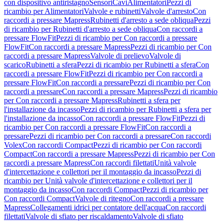
con dispositivo antiristagno
Sensori
Cavi
Alimentatori
Pezzi di
ricambio per Alimentatori
Valvole e rubinetti
Valvole d'arresto
Con
raccordi a pressare Mapress
Rubinetti d'arresto a sede obliqua
Pezzi
di ricambio per Rubinetti d'arresto a sede obliqua
Con raccordi a
pressare FlowFit
Pezzi di ricambio per Con raccordi a pressare
FlowFit
Con raccordi a pressare Mapress
Pezzi di ricambio per Con
raccordi a pressare Mapress
Valvole di prelievo
Valvole di
scarico
Rubinetti a sfera
Pezzi di ricambio per Rubinetti a sfera
Con
raccordi a pressare FlowFit
Pezzi di ricambio per Con raccordi a
pressare FlowFit
Con raccordi a pressare
Pezzi di ricambio per Con
raccordi a pressare
Con raccordi a pressare Mapress
Pezzi di ricambio
per Con raccordi a pressare Mapress
Rubinetti a sfera per
l'installazione da incasso
Pezzi di ricambio per Rubinetti a sfera per
l'installazione da incasso
Con raccordi a pressare FlowFit
Pezzi di
ricambio per Con raccordi a pressare FlowFit
Con raccordi a
pressare
Pezzi di ricambio per Con raccordi a pressare
Con raccordi
Volex
Con raccordi Compact
Pezzi di ricambio per Con raccordi
Compact
Con raccordi a pressare Mapress
Pezzi di ricambio per Con
raccordi a pressare Mapress
Con raccordi filettati
Unità valvole
d'intercettazione e collettori per il montaggio da incasso
Pezzi di
ricambio per Unità valvole d'intercettazione e collettori per il
montaggio da incasso
Con raccordi Compact
Pezzi di ricambio per
Con raccordi Compact
Valvole di ritegno
Con raccordi a pressare
Mapress
Collegamenti idrici per contatore dell'acqua
Con raccordi
filettati
Valvole di sfiato per riscaldamento
Valvole di sfiato