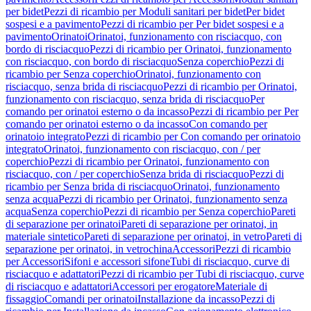
per bidet
Pezzi di ricambio per Moduli sanitari per bidet
Per bidet
sospesi e a pavimento
Pezzi di ricambio per Per bidet sospesi e a
pavimento
Orinatoi
Orinatoi, funzionamento con risciacquo, con
bordo di risciacquo
Pezzi di ricambio per Orinatoi, funzionamento
con risciacquo, con bordo di risciacquo
Senza coperchio
Pezzi di
ricambio per Senza coperchio
Orinatoi, funzionamento con
risciacquo, senza brida di risciacquo
Pezzi di ricambio per Orinatoi,
funzionamento con risciacquo, senza brida di risciacquo
Per
comando per orinatoi esterno o da incasso
Pezzi di ricambio per Per
comando per orinatoi esterno o da incasso
Con comando per
orinatoio integrato
Pezzi di ricambio per Con comando per orinatoio
integrato
Orinatoi, funzionamento con risciacquo, con / per
coperchio
Pezzi di ricambio per Orinatoi, funzionamento con
risciacquo, con / per coperchio
Senza brida di risciacquo
Pezzi di
ricambio per Senza brida di risciacquo
Orinatoi, funzionamento
senza acqua
Pezzi di ricambio per Orinatoi, funzionamento senza
acqua
Senza coperchio
Pezzi di ricambio per Senza coperchio
Pareti
di separazione per orinatoi
Pareti di separazione per orinatoi, in
materiale sintetico
Pareti di separazione per orinatoi, in vetro
Pareti di
separazione per orinatoi, in vetrochina
Accessori
Pezzi di ricambio
per Accessori
Sifoni e accessori sifone
Tubi di risciacquo, curve di
risciacquo e adattatori
Pezzi di ricambio per Tubi di risciacquo, curve
di risciacquo e adattatori
Accessori per erogatore
Materiale di
fissaggio
Comandi per orinatoi
Installazione da incasso
Pezzi di