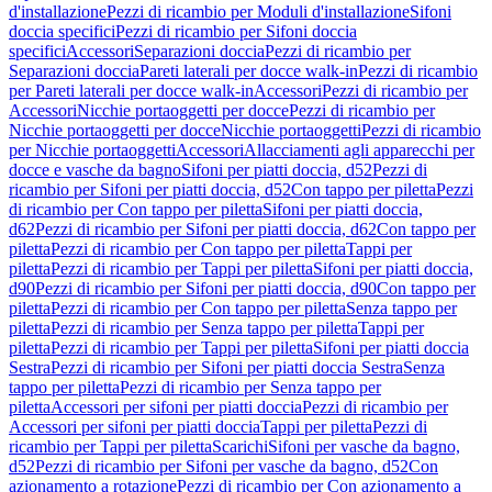
d'installazione
Pezzi di ricambio per Moduli d'installazione
Sifoni
doccia specifici
Pezzi di ricambio per Sifoni doccia
specifici
Accessori
Separazioni doccia
Pezzi di ricambio per
Separazioni doccia
Pareti laterali per docce walk-in
Pezzi di ricambio
per Pareti laterali per docce walk-in
Accessori
Pezzi di ricambio per
Accessori
Nicchie portaoggetti per docce
Pezzi di ricambio per
Nicchie portaoggetti per docce
Nicchie portaoggetti
Pezzi di ricambio
per Nicchie portaoggetti
Accessori
Allacciamenti agli apparecchi per
docce e vasche da bagno
Sifoni per piatti doccia, d52
Pezzi di
ricambio per Sifoni per piatti doccia, d52
Con tappo per piletta
Pezzi
di ricambio per Con tappo per piletta
Sifoni per piatti doccia,
d62
Pezzi di ricambio per Sifoni per piatti doccia, d62
Con tappo per
piletta
Pezzi di ricambio per Con tappo per piletta
Tappi per
piletta
Pezzi di ricambio per Tappi per piletta
Sifoni per piatti doccia,
d90
Pezzi di ricambio per Sifoni per piatti doccia, d90
Con tappo per
piletta
Pezzi di ricambio per Con tappo per piletta
Senza tappo per
piletta
Pezzi di ricambio per Senza tappo per piletta
Tappi per
piletta
Pezzi di ricambio per Tappi per piletta
Sifoni per piatti doccia
Sestra
Pezzi di ricambio per Sifoni per piatti doccia Sestra
Senza
tappo per piletta
Pezzi di ricambio per Senza tappo per
piletta
Accessori per sifoni per piatti doccia
Pezzi di ricambio per
Accessori per sifoni per piatti doccia
Tappi per piletta
Pezzi di
ricambio per Tappi per piletta
Scarichi
Sifoni per vasche da bagno,
d52
Pezzi di ricambio per Sifoni per vasche da bagno, d52
Con
azionamento a rotazione
Pezzi di ricambio per Con azionamento a