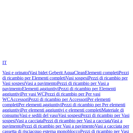
IT
Vasi e orinatoi
Vasi bidet Geberit AquaClean
Elementi completi
Pezzi
di ricambio per Elementi completi
Vasi sospesi
Pezzi di ricambio per
Vasi sospesi
Vasi a pavimento
Pezzi di ricambio per Vasi a
pavimento
Elementi aggiuntivi
Pezzi di ricambio per Elementi
aggiuntivi
Per vasi WC
Pezzi di ricambio per Per vasi
WC
Accessori
Pezzi di ricambio per Accessori
Per elementi
completi
Per elementi aggiuntivi
Pezzi di ricambio per Per elementi
aggiuntivi
Per elementi aggiuntivi e elementi completi
Materiale di
consumo
Vasi e sedili del vaso
Vasi sospesi
Pezzi di ricambio per Vasi
sospesi
Vasi a cacciata
Pezzi di ricambio per Vasi a cacciata
Vasi a
pavimento
Pezzi di ricambio per Vasi a pavimento
Vasi a cacciata per
cassetta di risciacquo esterna monoblocco
Pezzi di ricambio per Vasi