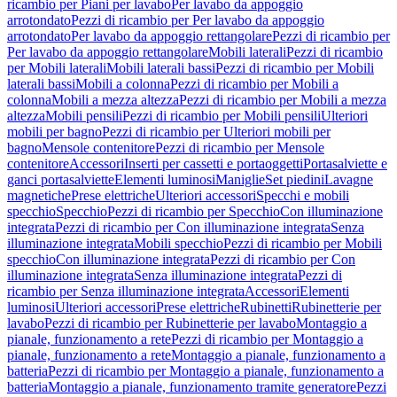
ricambio per Piani per lavabo
Per lavabo da appoggio
arrotondato
Pezzi di ricambio per Per lavabo da appoggio
arrotondato
Per lavabo da appoggio rettangolare
Pezzi di ricambio per
Per lavabo da appoggio rettangolare
Mobili laterali
Pezzi di ricambio
per Mobili laterali
Mobili laterali bassi
Pezzi di ricambio per Mobili
laterali bassi
Mobili a colonna
Pezzi di ricambio per Mobili a
colonna
Mobili a mezza altezza
Pezzi di ricambio per Mobili a mezza
altezza
Mobili pensili
Pezzi di ricambio per Mobili pensili
Ulteriori
mobili per bagno
Pezzi di ricambio per Ulteriori mobili per
bagno
Mensole contenitore
Pezzi di ricambio per Mensole
contenitore
Accessori
Inserti per cassetti e portaoggetti
Portasalviette e
ganci portasalviette
Elementi luminosi
Maniglie
Set piedini
Lavagne
magnetiche
Prese elettriche
Ulteriori accessori
Specchi e mobili
specchio
Specchio
Pezzi di ricambio per Specchio
Con illuminazione
integrata
Pezzi di ricambio per Con illuminazione integrata
Senza
illuminazione integrata
Mobili specchio
Pezzi di ricambio per Mobili
specchio
Con illuminazione integrata
Pezzi di ricambio per Con
illuminazione integrata
Senza illuminazione integrata
Pezzi di
ricambio per Senza illuminazione integrata
Accessori
Elementi
luminosi
Ulteriori accessori
Prese elettriche
Rubinetti
Rubinetterie per
lavabo
Pezzi di ricambio per Rubinetterie per lavabo
Montaggio a
pianale, funzionamento a rete
Pezzi di ricambio per Montaggio a
pianale, funzionamento a rete
Montaggio a pianale, funzionamento a
batteria
Pezzi di ricambio per Montaggio a pianale, funzionamento a
batteria
Montaggio a pianale, funzionamento tramite generatore
Pezzi