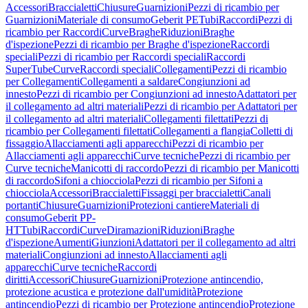
Accessori
Braccialetti
Chiusure
Guarnizioni
Pezzi di ricambio per
Guarnizioni
Materiale di consumo
Geberit PE
Tubi
Raccordi
Pezzi di
ricambio per Raccordi
Curve
Braghe
Riduzioni
Braghe
d'ispezione
Pezzi di ricambio per Braghe d'ispezione
Raccordi
speciali
Pezzi di ricambio per Raccordi speciali
Raccordi
SuperTube
Curve
Raccordi speciali
Collegamenti
Pezzi di ricambio
per Collegamenti
Collegamenti a saldare
Congiunzioni ad
innesto
Pezzi di ricambio per Congiunzioni ad innesto
Adattatori per
il collegamento ad altri materiali
Pezzi di ricambio per Adattatori per
il collegamento ad altri materiali
Collegamenti filettati
Pezzi di
ricambio per Collegamenti filettati
Collegamenti a flangia
Colletti di
fissaggio
Allacciamenti agli apparecchi
Pezzi di ricambio per
Allacciamenti agli apparecchi
Curve tecniche
Pezzi di ricambio per
Curve tecniche
Manicotti di raccordo
Pezzi di ricambio per Manicotti
di raccordo
Sifoni a chiocciola
Pezzi di ricambio per Sifoni a
chiocciola
Accessori
Braccialetti
Fissaggi per braccialetti
Canali
portanti
Chiusure
Guarnizioni
Protezioni cantiere
Materiali di
consumo
Geberit PP-
HT
Tubi
Raccordi
Curve
Diramazioni
Riduzioni
Braghe
d'ispezione
Aumenti
Giunzioni
Adattatori per il collegamento ad altri
materiali
Congiunzioni ad innesto
Allacciamenti agli
apparecchi
Curve tecniche
Raccordi
diritti
Accessori
Chiusure
Guarnizioni
Protezione antincendio,
protezione acustica e protezione dall'umidità
Protezione
antincendio
Pezzi di ricambio per Protezione antincendio
Protezione