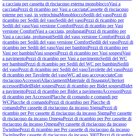
a cacciata per cassetta di risciacquo esterna monoblocco
Vasi a
cacciata
Pezzi di ricambio per Vasi a cacciata
Cassette di risciacquo
esterne per vasi, in vetrochina
Monoblocco
Sedili del vaso
Pezzi di
ricambio per Sedili del vaso
Sedili del vaso
Pezzi di ricambio per
Sedili del vaso
Vasi versione Comfort
Pezzi di ricambio per Vasi
versione Comfort
Vasi a cacciata, prolungati
Pezzi di ricambio per
Vasi a cacciata, prolungati
Sedili del vaso versione Comfort
Pezzi di
ricambio per Sedili del vaso versione Comfort
Sedili del vaso
Pezzi di
ricambio per Sedili del vaso
Vasi per bambini
Pezzi di ricambio per
Vasi per bambini
Vasi sospesi
Pezzi di ricambio per Vasi sospesi
Vasi
a pavimento
Pezzi di ricambio per Vasi a pavimento
Sedili del WC
per bambini
Pezzi di ricambio per Sedili del WC per bambini
Sedili
del vaso
Pezzi di ricambio per Sedili del vaso
Tavolette del vaso
Pezzi
di ricambio per Tavolette del vaso
WC ad uso accovacciato
Con
risciacquo
Accessori
Allacciamenti
Materiale di fissaggio
Ulteriori
accessori
Bidet
Bidet sospesi
Pezzi di ricambio per Bidet sospesi
Bidet
a pavimento
Pezzi di ricambio per Bidet a pavimento
Accessori
Pezzi
di ricambio per Accessori
Placche di comando e comandi per
WC
Placche di comando
Pezzi di ricambio per Placche di
comando
Per cassette di risciacquo da incasso Sigma
Pezzi di
ricambio per Per cassette di risciacquo da incasso Sigma
Per cassette
di risciacquo da incasso Omega
Pezzi di ricambio per Per cassette di
risciacquo da incasso Omega
Per cassette di risciacquo da incasso
Twinline
Pezzi di ricambio per Per cassette di risciacquo da incasso
Twinline
Per cassette di risciacquo da incasso 300T
Pezzi di ricambio