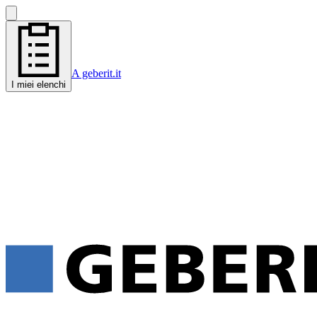
A geberit.it
I miei elenchi