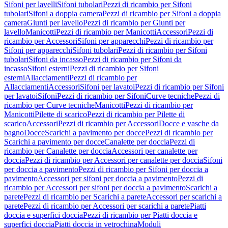
Sifoni per lavelli
Sifoni tubolari
Pezzi di ricambio per Sifoni
tubolari
Sifoni a doppia camera
Pezzi di ricambio per Sifoni a doppia
camera
Giunti per lavello
Pezzi di ricambio per Giunti per
lavello
Manicotti
Pezzi di ricambio per Manicotti
Accessori
Pezzi di
ricambio per Accessori
Sifoni per apparecchi
Pezzi di ricambio per
Sifoni per apparecchi
Sifoni tubolari
Pezzi di ricambio per Sifoni
tubolari
Sifoni da incasso
Pezzi di ricambio per Sifoni da
incasso
Sifoni esterni
Pezzi di ricambio per Sifoni
esterni
Allacciamenti
Pezzi di ricambio per
Allacciamenti
Accessori
Sifoni per lavatoi
Pezzi di ricambio per Sifoni
per lavatoi
Sifoni
Pezzi di ricambio per Sifoni
Curve tecniche
Pezzi di
ricambio per Curve tecniche
Manicotti
Pezzi di ricambio per
Manicotti
Pilette di scarico
Pezzi di ricambio per Pilette di
scarico
Accessori
Pezzi di ricambio per Accessori
Docce e vasche da
bagno
Docce
Scarichi a pavimento per docce
Pezzi di ricambio per
Scarichi a pavimento per docce
Canalette per doccia
Pezzi di
ricambio per Canalette per doccia
Accessori per canalette per
doccia
Pezzi di ricambio per Accessori per canalette per doccia
Sifoni
per doccia a pavimento
Pezzi di ricambio per Sifoni per doccia a
pavimento
Accessori per sifoni per doccia a pavimento
Pezzi di
ricambio per Accessori per sifoni per doccia a pavimento
Scarichi a
parete
Pezzi di ricambio per Scarichi a parete
Accessori per scarichi a
parete
Pezzi di ricambio per Accessori per scarichi a parete
Piatti
doccia e superfici doccia
Pezzi di ricambio per Piatti doccia e
superfici doccia
Piatti doccia in vetrochina
Moduli