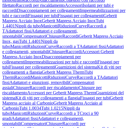
monostrato
Raccordi
Allacciamenti
Collettori con raccordo
filettato
Raccordi per riscaldamento
Accessori
Isolanti per tubi e
raccordi
Disaccoppiamenti per collegamenti
Impermeabilizzazioni per
tubi e raccordi
Fissaggi per tubi
Fissaggi per collegamenti
Geberit
Mapress Acciaio Inox
Geberit Mapress Acciaio Inox
Tubi
1.4401
Nippli da tubo
Manicotti
Riduzioni
Curve
Raccordi a
T
Adattatori fissi
Adattatori e collegamenti,
smontabili
Compensatori
Chiusure
Raccordi
Geberit Mapress Acciaio
Inox, gas
Tubi 1.4401
Nippli da
tubo
Manicotti
Riduzioni
Curve
Raccordi a T
Adattatori fissi
Adattatori
e collegamenti, smontabili
Chiusure
Raccordi
Accessori Geberit
Mapress Acciaio Inox
Disaccoppiamenti per
collegamenti
Impermeabilizzazioni per tubi e raccordi
Fissaggi per
tubi
Fissaggi per collegamenti
Guarnizioni del sistema
Kit di viti per
collegamenti a flangia
Geberit Mapress Therm
Tubi
Therm
Raccordi
Manicotti
Riduzioni
Curve
Raccordi a T
Adattatori
fissi
Adattatori e giunzioni, removibili
Compensatori
assiali
Chiusure
Raccordi per riscaldamento
Chiusure per
riscaldamento
Accessori per Geberit Mapress Therm
Guarnizioni del
sistema
Kit di viti per collegamenti a flangia
Fissaggi per tubi
Geberit
Mapress acciaio al Carbonio
Geberit Mapress Acciaio al
Carbonio
Tubi 1.0034
Tubi 1.0215
Nippli da
tubo
Manicotti
Riduzioni
Curve
Raccordi a T
Croci a 90
gradi
Adattatori fissi
Adattatori e collegamenti,
smontabili
Compensatori
Chiusure
Raccordi per