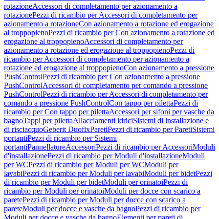
rotazione
Accessori di completamento per azionamento a
rotazione
Pezzi di ricambio per Accessori di completamento per
azionamento a rotazione
Con azionamento a rotazione ed erogazione
al troppopieno
Pezzi di ricambio per Con azionamento a rotazione ed
erogazione al troppopieno
Accessori di completamento per
azionamento a rotazione ed erogazione al troppopieno
Pezzi di
ricambio per Accessori di completamento per azionamento a
rotazione ed erogazione al troppopieno
Con azionamento a pressione
PushControl
Pezzi di ricambio per Con azionamento a pressione
PushControl
Accessori di completamento per comando a pressione
PushControl
Pezzi di ricambio per Accessori di completamento per
comando a pressione PushControl
Con tappo per piletta
Pezzi di
ricambio per Con tappo per piletta
Accessori per sifoni per vasche da
bagno
Tappi per piletta
Allacciamenti idrici
Sistemi di installazione e
di risciacquo
Geberit Duofix
Pareti
Pezzi di ricambio per Pareti
Sistemi
portanti
Pezzi di ricambio per Sistemi
portanti
Pannellature
Accessori
Pezzi di ricambio per Accessori
Moduli
d'installazione
Pezzi di ricambio per Moduli d'installazione
Moduli
per WC
Pezzi di ricambio per Moduli per WC
Moduli per
lavabi
Pezzi di ricambio per Moduli per lavabi
Moduli per bidet
Pezzi
di ricambio per Moduli per bidet
Moduli per orinatoi
Pezzi di
ricambio per Moduli per orinatoi
Moduli per docce con scarico a
parete
Pezzi di ricambio per Moduli per docce con scarico a
parete
Moduli per docce e vasche da bagno
Pezzi di ricambio per
Moduli per docce e vasche da bagno
Elementi per pareti di