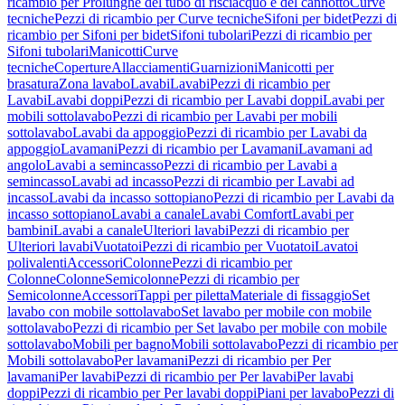
ricambio per Prolunghe del tubo di risciacquo e del cannotto
Curve
tecniche
Pezzi di ricambio per Curve tecniche
Sifoni per bidet
Pezzi di
ricambio per Sifoni per bidet
Sifoni tubolari
Pezzi di ricambio per
Sifoni tubolari
Manicotti
Curve
tecniche
Coperture
Allacciamenti
Guarnizioni
Manicotti per
brasatura
Zona lavabo
Lavabi
Lavabi
Pezzi di ricambio per
Lavabi
Lavabi doppi
Pezzi di ricambio per Lavabi doppi
Lavabi per
mobili sottolavabo
Pezzi di ricambio per Lavabi per mobili
sottolavabo
Lavabi da appoggio
Pezzi di ricambio per Lavabi da
appoggio
Lavamani
Pezzi di ricambio per Lavamani
Lavamani ad
angolo
Lavabi a semincasso
Pezzi di ricambio per Lavabi a
semincasso
Lavabi ad incasso
Pezzi di ricambio per Lavabi ad
incasso
Lavabi da incasso sottopiano
Pezzi di ricambio per Lavabi da
incasso sottopiano
Lavabi a canale
Lavabi Comfort
Lavabi per
bambini
Lavabi a canale
Ulteriori lavabi
Pezzi di ricambio per
Ulteriori lavabi
Vuotatoi
Pezzi di ricambio per Vuotatoi
Lavatoi
polivalenti
Accessori
Colonne
Pezzi di ricambio per
Colonne
Colonne
Semicolonne
Pezzi di ricambio per
Semicolonne
Accessori
Tappi per piletta
Materiale di fissaggio
Set
lavabo con mobile sottolavabo
Set lavabo per mobile con mobile
sottolavabo
Pezzi di ricambio per Set lavabo per mobile con mobile
sottolavabo
Mobili per bagno
Mobili sottolavabo
Pezzi di ricambio per
Mobili sottolavabo
Per lavamani
Pezzi di ricambio per Per
lavamani
Per lavabi
Pezzi di ricambio per Per lavabi
Per lavabi
doppi
Pezzi di ricambio per Per lavabi doppi
Piani per lavabo
Pezzi di