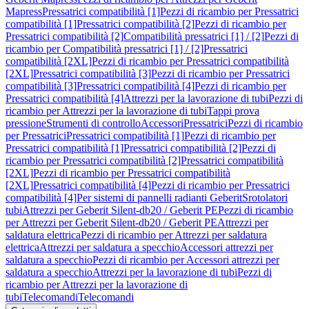
Mapress
Pressatrici compatibilità [1]
Pezzi di ricambio per Pressatrici
compatibilità [1]
Pressatrici compatibilità [2]
Pezzi di ricambio per
Pressatrici compatibilità [2]
Compatibilità pressatrici [1] / [2]
Pezzi di
ricambio per Compatibilità pressatrici [1] / [2]
Pressatrici
compatibilità [2XL]
Pezzi di ricambio per Pressatrici compatibilità
[2XL]
Pressatrici compatibilità [3]
Pezzi di ricambio per Pressatrici
compatibilità [3]
Pressatrici compatibilità [4]
Pezzi di ricambio per
Pressatrici compatibilità [4]
Attrezzi per la lavorazione di tubi
Pezzi di
ricambio per Attrezzi per la lavorazione di tubi
Tappi prova
pressione
Strumenti di controllo
Accessori
Pressatrici
Pezzi di ricambio
per Pressatrici
Pressatrici compatibilità [1]
Pezzi di ricambio per
Pressatrici compatibilità [1]
Pressatrici compatibilità [2]
Pezzi di
ricambio per Pressatrici compatibilità [2]
Pressatrici compatibilità
[2XL]
Pezzi di ricambio per Pressatrici compatibilità
[2XL]
Pressatrici compatibilità [4]
Pezzi di ricambio per Pressatrici
compatibilità [4]
Per sistemi di pannelli radianti Geberit
Srotolatori
tubi
Attrezzi per Geberit Silent-db20 / Geberit PE
Pezzi di ricambio
per Attrezzi per Geberit Silent-db20 / Geberit PE
Attrezzi per
saldatura elettrica
Pezzi di ricambio per Attrezzi per saldatura
elettrica
Attrezzi per saldatura a specchio
Accessori attrezzi per
saldatura a specchio
Pezzi di ricambio per Accessori attrezzi per
saldatura a specchio
Attrezzi per la lavorazione di tubi
Pezzi di
ricambio per Attrezzi per la lavorazione di
tubi
Telecomandi
Telecomandi