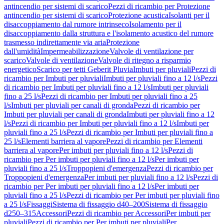
antincendio per sistemi di scarico
Pezzi di ricambio per Protezione
antincendio per sistemi di scarico
Protezione acustica
Isolanti per il
disaccoppiamento dal rumore intrinseco
Isolamento per il
disaccoppiamento dalla struttura e l'isolamento acustico del rumore
trasmesso indirettamente via aria
Protezione
dall'umidità
Impermeabilizzazione
Valvole di ventilazione per
scarico
Valvole di ventilazione
Valvole di ritegno a risparmio
energetico
Scarico per tetti Geberit Pluvia
Imbuti per pluviali
Pezzi di
ricambio per Imbuti per pluviali
Imbuti per pluviali fino a 12 l/s
Pezzi
di ricambio per Imbuti per pluviali fino a 12 l/s
Imbuti per pluviali
fino a 25 l/s
Pezzi di ricambio per Imbuti per pluviali fino a 25
l/s
Imbuti per pluviali per canali di gronda
Pezzi di ricambio per
Imbuti per pluviali per canali di gronda
Imbuti per pluviali fino a 12
l/s
Pezzi di ricambio per Imbuti per pluviali fino a 12 l/s
Imbuti per
pluviali fino a 25 l/s
Pezzi di ricambio per Imbuti per pluviali fino a
25 l/s
Elementi barriera al vapore
Pezzi di ricambio per Elementi
barriera al vapore
Per imbuti per pluviali fino a 12 l/s
Pezzi di
ricambio per Per imbuti per pluviali fino a 12 l/s
Per imbuti per
pluviali fino a 25 l/s
Troppopieni d'emergenza
Pezzi di ricambio per
Troppopieni d'emergenza
Per imbuti per pluviali fino a 12 l/s
Pezzi di
ricambio per Per imbuti per pluviali fino a 12 l/s
Per imbuti per
pluviali fino a 25 l/s
Pezzi di ricambio per Per imbuti per pluviali fino
a 25 l/s
Fissaggi
Sistema di fissaggio d40–200
Sistema di fissaggio
d250–315
Accessori
Pezzi di ricambio per Accessori
Per imbuti per
pluviali
Pezzi di ricambio per Per imbuti per pluviali
Per