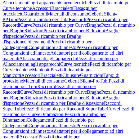
Allacciamenti agli apparecchi
Curve tecniche
Pezzi di ricambio per
Curve tecniche
Accessori
Braccialetti
Fissaggi per
braccialetti
Guarnizioni
Materiali di consumo
Geberit Silent-
PP
Tubi
Pezzi di ricambio per Tubi
Raccordi
Pezzi di ricambio per
Raccordi
Curve
Pezzi di ricambio per Curve
Braghe
Pezzi di ricambio
per Braghe
Riduzioni
Pezzi di ricambio per Riduzioni
Braghe
d'ispezione
Pezzi di ricambio per Braghe
d'ispezione
Collegamenti
Pezzi di ricambio per
Collegamenti
Congiunzioni ad innesto
Pezzi di ricambio per
Congiunzioni ad innesto
Adattatori per il collegamento ad altri
materiali
Allacciamenti agli apparecchi
Pezzi di ricambio per
Allacciamenti agli apparecchi
Curve tecniche
Pezzi di ricambio per
Curve tecniche
Manicotti
Pezzi di ricambio per
Manicotti
Accessori
Braccialetti
Chiusure
Guarnizioni
Tappi di
protezione
Materiali di consumo
Geberit Silent-Pro
Tubi
Pezzi di
ricambio per Tubi
Raccordi
Pezzi di ricambio per
Raccordi
Curve
Pezzi di ricambio per Curve
Braghe
Pezzi di ricambio
per Braghe
Riduzioni
Pezzi di ricambio per Riduzioni
Braghe
d'ispezione
Pezzi di ricambio per Braghe d'ispezione
Raccordi
SuperTube
Pezzi di ricambio per Raccordi SuperTube
Curve
Pezzi di
ricambio per Curve
Diramazioni
Pezzi di ricambio per
Diramazioni
Collegamenti
Pezzi di ricambio per
Collegamenti
Congiunzioni ad innesto
Pezzi di ricambio per
Congiunzioni ad innesto
Adattatori per il collegamento ad altri
materiali
Accessori
Pezzi di ricambio per