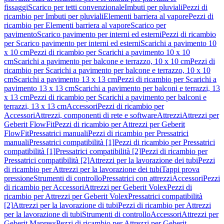
fissaggi
Scarico per tetti convenzionale
Imbuti per pluviali
Pezzi di
ricambio per Imbuti per pluviali
Elementi barriera al vapore
Pezzi di
ricambio per Elementi barriera al vapore
Scarico per
pavimento
Scarico pavimento per interni ed esterni
Pezzi di ricambio
per Scarico pavimento per interni ed esterni
Scarichi a pavimento 10
x 10 cm
Pezzi di ricambio per Scarichi a pavimento 10 x 10
cm
Scarichi a pavimento per balcone e terrazzo, 10 x 10 cm
Pezzi di
ricambio per Scarichi a pavimento per balcone e terrazzo, 10 x 10
cm
Scarichi a pavimento 13 x 13 cm
Pezzi di ricambio per Scarichi a
pavimento 13 x 13 cm
Scarichi a pavimento per balconi e terrazzi, 13
x 13 cm
Pezzi di ricambio per Scarichi a pavimento per balconi e
terrazzi, 13 x 13 cm
Accessori
Pezzi di ricambio per
Accessori
Attrezzi, componenti di rete e software
Attrezzi
Attrezzi per
Geberit FlowFit
Pezzi di ricambio per Attrezzi per Geberit
FlowFit
Pressatrici manuali
Pezzi di ricambio per Pressatrici
manuali
Pressatrici compatibilità [1]
Pezzi di ricambio per Pressatrici
compatibilità [1]
Pressatrici compatibilità [2]
Pezzi di ricambio per
Pressatrici compatibilità [2]
Attrezzi per la lavorazione dei tubi
Pezzi
di ricambio per Attrezzi per la lavorazione dei tubi
Tappi prova
pressione
Strumenti di controllo
Pressatrici con attrezzi
Accessori
Pezzi
di ricambio per Accessori
Attrezzi per Geberit Volex
Pezzi di
ricambio per Attrezzi per Geberit Volex
Pressatrici compatibilità
[2]
Attrezzi per la lavorazione di tubi
Pezzi di ricambio per Attrezzi
per la lavorazione di tubi
Strumenti di controllo
Accessori
Attrezzi per
Geberit Mapress
Pezzi di ricambio per Attrezzi per Geberit