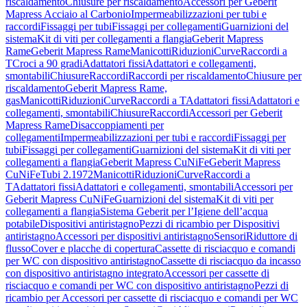
riscaldamento
Chiusure per riscaldamento
Accessori per Geberit
Mapress Acciaio al Carbonio
Impermeabilizzazioni per tubi e
raccordi
Fissaggi per tubi
Fissaggi per collegamenti
Guarnizioni del
sistema
Kit di viti per collegamenti a flangia
Geberit Mapress
Rame
Geberit Mapress Rame
Manicotti
Riduzioni
Curve
Raccordi a
T
Croci a 90 gradi
Adattatori fissi
Adattatori e collegamenti,
smontabili
Chiusure
Raccordi
Raccordi per riscaldamento
Chiusure per
riscaldamento
Geberit Mapress Rame,
gas
Manicotti
Riduzioni
Curve
Raccordi a T
Adattatori fissi
Adattatori e
collegamenti, smontabili
Chiusure
Raccordi
Accessori per Geberit
Mapress Rame
Disaccoppiamenti per
collegamenti
Impermeabilizzazioni per tubi e raccordi
Fissaggi per
tubi
Fissaggi per collegamenti
Guarnizioni del sistema
Kit di viti per
collegamenti a flangia
Geberit Mapress CuNiFe
Geberit Mapress
CuNiFe
Tubi 2.1972
Manicotti
Riduzioni
Curve
Raccordi a
T
Adattatori fissi
Adattatori e collegamenti, smontabili
Accessori per
Geberit Mapress CuNiFe
Guarnizioni del sistema
Kit di viti per
collegamenti a flangia
Sistema Geberit per l’Igiene dell’acqua
potabile
Dispositivi antiristagno
Pezzi di ricambio per Dispositivi
antiristagno
Accessori per dispositivi antiristagno
Sensori
Riduttore di
flusso
Cover e placche di copertura
Cassette di risciacquo e comandi
per WC con dispositivo antiristagno
Cassette di risciacquo da incasso
con dispositivo antiristagno integrato
Accessori per cassette di
risciacquo e comandi per WC con dispositivo antiristagno
Pezzi di
ricambio per Accessori per cassette di risciacquo e comandi per WC