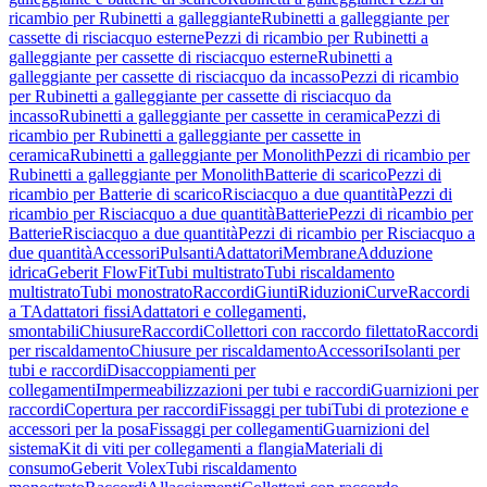
ricambio per Rubinetti a galleggiante
Rubinetti a galleggiante per
cassette di risciacquo esterne
Pezzi di ricambio per Rubinetti a
galleggiante per cassette di risciacquo esterne
Rubinetti a
galleggiante per cassette di risciacquo da incasso
Pezzi di ricambio
per Rubinetti a galleggiante per cassette di risciacquo da
incasso
Rubinetti a galleggiante per cassette in ceramica
Pezzi di
ricambio per Rubinetti a galleggiante per cassette in
ceramica
Rubinetti a galleggiante per Monolith
Pezzi di ricambio per
Rubinetti a galleggiante per Monolith
Batterie di scarico
Pezzi di
ricambio per Batterie di scarico
Risciacquo a due quantità
Pezzi di
ricambio per Risciacquo a due quantità
Batterie
Pezzi di ricambio per
Batterie
Risciacquo a due quantità
Pezzi di ricambio per Risciacquo a
due quantità
Accessori
Pulsanti
Adattatori
Membrane
Adduzione
idrica
Geberit FlowFit
Tubi multistrato
Tubi riscaldamento
multistrato
Tubi monostrato
Raccordi
Giunti
Riduzioni
Curve
Raccordi
a T
Adattatori fissi
Adattatori e collegamenti,
smontabili
Chiusure
Raccordi
Collettori con raccordo filettato
Raccordi
per riscaldamento
Chiusure per riscaldamento
Accessori
Isolanti per
tubi e raccordi
Disaccoppiamenti per
collegamenti
Impermeabilizzazioni per tubi e raccordi
Guarnizioni per
raccordi
Copertura per raccordi
Fissaggi per tubi
Tubi di protezione e
accessori per la posa
Fissaggi per collegamenti
Guarnizioni del
sistema
Kit di viti per collegamenti a flangia
Materiali di
consumo
Geberit Volex
Tubi riscaldamento