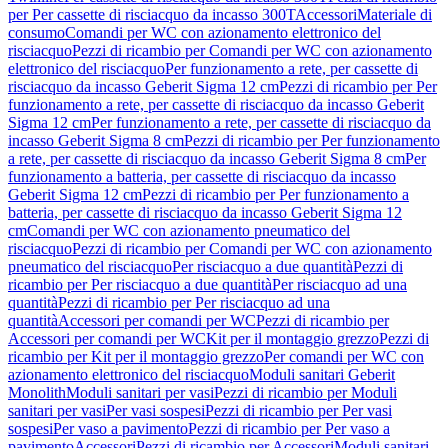
per Per cassette di risciacquo da incasso 300T
Accessori
Materiale di
consumo
Comandi per WC con azionamento elettronico del
risciacquo
Pezzi di ricambio per Comandi per WC con azionamento
elettronico del risciacquo
Per funzionamento a rete, per cassette di
risciacquo da incasso Geberit Sigma 12 cm
Pezzi di ricambio per Per
funzionamento a rete, per cassette di risciacquo da incasso Geberit
Sigma 12 cm
Per funzionamento a rete, per cassette di risciacquo da
incasso Geberit Sigma 8 cm
Pezzi di ricambio per Per funzionamento
a rete, per cassette di risciacquo da incasso Geberit Sigma 8 cm
Per
funzionamento a batteria, per cassette di risciacquo da incasso
Geberit Sigma 12 cm
Pezzi di ricambio per Per funzionamento a
batteria, per cassette di risciacquo da incasso Geberit Sigma 12
cm
Comandi per WC con azionamento pneumatico del
risciacquo
Pezzi di ricambio per Comandi per WC con azionamento
pneumatico del risciacquo
Per risciacquo a due quantità
Pezzi di
ricambio per Per risciacquo a due quantità
Per risciacquo ad una
quantità
Pezzi di ricambio per Per risciacquo ad una
quantità
Accessori per comandi per WC
Pezzi di ricambio per
Accessori per comandi per WC
Kit per il montaggio grezzo
Pezzi di
ricambio per Kit per il montaggio grezzo
Per comandi per WC con
azionamento elettronico del risciacquo
Moduli sanitari Geberit
Monolith
Moduli sanitari per vasi
Pezzi di ricambio per Moduli
sanitari per vasi
Per vasi sospesi
Pezzi di ricambio per Per vasi
sospesi
Per vaso a pavimento
Pezzi di ricambio per Per vaso a
pavimento
Accessori
Pezzi di ricambio per Accessori
Moduli sanitari