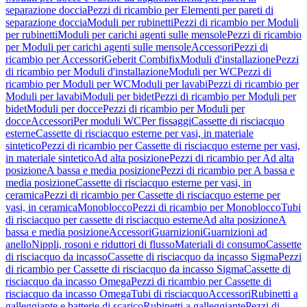
separazione doccia
Pezzi di ricambio per Elementi per pareti di
separazione doccia
Moduli per rubinetti
Pezzi di ricambio per Moduli
per rubinetti
Moduli per carichi agenti sulle mensole
Pezzi di ricambio
per Moduli per carichi agenti sulle mensole
Accessori
Pezzi di
ricambio per Accessori
Geberit Combifix
Moduli d'installazione
Pezzi
di ricambio per Moduli d'installazione
Moduli per WC
Pezzi di
ricambio per Moduli per WC
Moduli per lavabi
Pezzi di ricambio per
Moduli per lavabi
Moduli per bidet
Pezzi di ricambio per Moduli per
bidet
Moduli per docce
Pezzi di ricambio per Moduli per
docce
Accessori
Per moduli WC
Per fissaggi
Cassette di risciacquo
esterne
Cassette di risciacquo esterne per vasi, in materiale
sintetico
Pezzi di ricambio per Cassette di risciacquo esterne per vasi,
in materiale sintetico
Ad alta posizione
Pezzi di ricambio per Ad alta
posizione
A bassa e media posizione
Pezzi di ricambio per A bassa e
media posizione
Cassette di risciacquo esterne per vasi, in
ceramica
Pezzi di ricambio per Cassette di risciacquo esterne per
vasi, in ceramica
Monoblocco
Pezzi di ricambio per Monoblocco
Tubi
di risciacquo per cassette di risciacquo esterne
Ad alta posizione
A
bassa e media posizione
Accessori
Guarnizioni
Guarnizioni ad
anello
Nippli, rosoni e riduttori di flusso
Materiali di consumo
Cassette
di risciacquo da incasso
Cassette di risciacquo da incasso Sigma
Pezzi
di ricambio per Cassette di risciacquo da incasso Sigma
Cassette di
risciacquo da incasso Omega
Pezzi di ricambio per Cassette di
risciacquo da incasso Omega
Tubi di risciacquo
Accessori
Rubinetti a
galleggiante e batterie di scarico
Rubinetti a galleggiante
Pezzi di