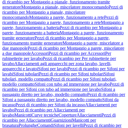
di ricambio per Montaggio a pianale, funzionamento tramite
generatore
Montaggio a pianale, miscelatore monocomando
Pezzi di
ricambio per Montaggio a pianale, miscelatore
monocomando
Montaggio a parete, funzionamento a rete
Pezzi di
ricambio per Montaggio a parete, funzionamento a rete
Montaggio a
parete, funzionamento a batteria
Pezzi di ricambio per Montaggio a
parete, funzionamento a batteria
Montaggio a parete, funzionamento
tramite generatore
Pezzi di ricambio per Montaggio a parete,
funzionamento tramite generatore
Montaggio a parete, miscelatore a
due manopole
Pezzi di ricambio per Montaggio a parete, miscelatore
a due manopole
Accessori
Pezzi di ricambio per Accessori
Per
rubinetterie per lavabo
Pezzi di ricambio per Per rubinetterie per
lavabo
Allacciamenti agli apparecchi per zona lavabo, lavelli,
apparecchi e lavatoi
Sifoni per lavabi
Pezzi di ricambio per Sifoni per
lavabi
Sifoni tubolari
Pezzi di ricambio per Sifoni tubolari
Sifoni
tubolari, modello compatto
Pezzi di ricambio per Sifoni tubolari,
modello compatto
Sifoni con tubo ad immersione per lavabo
Pezzi di
ricambio per Sifoni con tubo ad immersione per lavabo
Sifoni a
passaggio diretto per lavabo, modello compatto
Pezzi di ricambio per
Sifoni a passaggio diretto per lavabo, modello compatto
Sifoni da
incasso
Pezzi di ricambio per Sifoni da incasso
Allacciamenti per
lavabo
Pezzi di ricambio per Allacciamenti per
lavabo
Manicotti
Curve tecniche
Coperture
Allacciamenti
Pezzi di
ricambio per Allacciamenti
Guarnizioni
Manicotti per
brasatura
Prolunghe
Comandi
Sifoni per lavelli
Pezzi di ricambio per