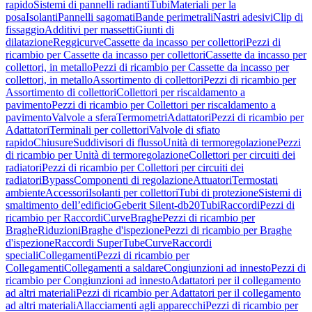
rapido
Sistemi di pannelli radianti
Tubi
Materiali per la
posa
Isolanti
Pannelli sagomati
Bande perimetrali
Nastri adesivi
Clip di
fissaggio
Additivi per massetti
Giunti di
dilatazione
Reggicurve
Cassette da incasso per collettori
Pezzi di
ricambio per Cassette da incasso per collettori
Cassette da incasso per
collettori, in metallo
Pezzi di ricambio per Cassette da incasso per
collettori, in metallo
Assortimento di collettori
Pezzi di ricambio per
Assortimento di collettori
Collettori per riscaldamento a
pavimento
Pezzi di ricambio per Collettori per riscaldamento a
pavimento
Valvole a sfera
Termometri
Adattatori
Pezzi di ricambio per
Adattatori
Terminali per collettori
Valvole di sfiato
rapido
Chiusure
Suddivisori di flusso
Unità di termoregolazione
Pezzi
di ricambio per Unità di termoregolazione
Collettori per circuiti dei
radiatori
Pezzi di ricambio per Collettori per circuiti dei
radiatori
Bypass
Componenti di regolazione
Attuatori
Termostati
ambiente
Accessori
Isolanti per collettori
Tubi di protezione
Sistemi di
smaltimento dell’edificio
Geberit Silent-db20
Tubi
Raccordi
Pezzi di
ricambio per Raccordi
Curve
Braghe
Pezzi di ricambio per
Braghe
Riduzioni
Braghe d'ispezione
Pezzi di ricambio per Braghe
d'ispezione
Raccordi SuperTube
Curve
Raccordi
speciali
Collegamenti
Pezzi di ricambio per
Collegamenti
Collegamenti a saldare
Congiunzioni ad innesto
Pezzi di
ricambio per Congiunzioni ad innesto
Adattatori per il collegamento
ad altri materiali
Pezzi di ricambio per Adattatori per il collegamento
ad altri materiali
Allacciamenti agli apparecchi
Pezzi di ricambio per