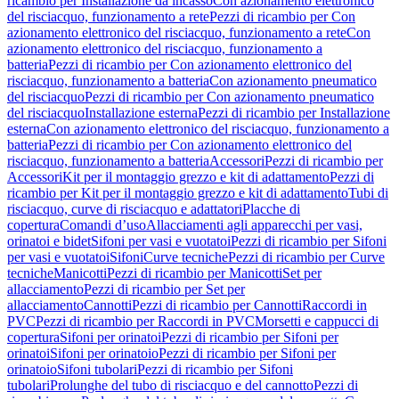
ricambio per Installazione da incasso
Con azionamento elettronico
del risciacquo, funzionamento a rete
Pezzi di ricambio per Con
azionamento elettronico del risciacquo, funzionamento a rete
Con
azionamento elettronico del risciacquo, funzionamento a
batteria
Pezzi di ricambio per Con azionamento elettronico del
risciacquo, funzionamento a batteria
Con azionamento pneumatico
del risciacquo
Pezzi di ricambio per Con azionamento pneumatico
del risciacquo
Installazione esterna
Pezzi di ricambio per Installazione
esterna
Con azionamento elettronico del risciacquo, funzionamento a
batteria
Pezzi di ricambio per Con azionamento elettronico del
risciacquo, funzionamento a batteria
Accessori
Pezzi di ricambio per
Accessori
Kit per il montaggio grezzo e kit di adattamento
Pezzi di
ricambio per Kit per il montaggio grezzo e kit di adattamento
Tubi di
risciacquo, curve di risciacquo e adattatori
Placche di
copertura
Comandi d’uso
Allacciamenti agli apparecchi per vasi,
orinatoi e bidet
Sifoni per vasi e vuotatoi
Pezzi di ricambio per Sifoni
per vasi e vuotatoi
Sifoni
Curve tecniche
Pezzi di ricambio per Curve
tecniche
Manicotti
Pezzi di ricambio per Manicotti
Set per
allacciamento
Pezzi di ricambio per Set per
allacciamento
Cannotti
Pezzi di ricambio per Cannotti
Raccordi in
PVC
Pezzi di ricambio per Raccordi in PVC
Morsetti e cappucci di
copertura
Sifoni per orinatoi
Pezzi di ricambio per Sifoni per
orinatoi
Sifoni per orinatoio
Pezzi di ricambio per Sifoni per
orinatoio
Sifoni tubolari
Pezzi di ricambio per Sifoni
tubolari
Prolunghe del tubo di risciacquo e del cannotto
Pezzi di