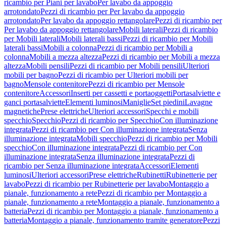
ricambio per Piani per lavabo
Per lavabo da appoggio
arrotondato
Pezzi di ricambio per Per lavabo da appoggio
arrotondato
Per lavabo da appoggio rettangolare
Pezzi di ricambio per
Per lavabo da appoggio rettangolare
Mobili laterali
Pezzi di ricambio
per Mobili laterali
Mobili laterali bassi
Pezzi di ricambio per Mobili
laterali bassi
Mobili a colonna
Pezzi di ricambio per Mobili a
colonna
Mobili a mezza altezza
Pezzi di ricambio per Mobili a mezza
altezza
Mobili pensili
Pezzi di ricambio per Mobili pensili
Ulteriori
mobili per bagno
Pezzi di ricambio per Ulteriori mobili per
bagno
Mensole contenitore
Pezzi di ricambio per Mensole
contenitore
Accessori
Inserti per cassetti e portaoggetti
Portasalviette e
ganci portasalviette
Elementi luminosi
Maniglie
Set piedini
Lavagne
magnetiche
Prese elettriche
Ulteriori accessori
Specchi e mobili
specchio
Specchio
Pezzi di ricambio per Specchio
Con illuminazione
integrata
Pezzi di ricambio per Con illuminazione integrata
Senza
illuminazione integrata
Mobili specchio
Pezzi di ricambio per Mobili
specchio
Con illuminazione integrata
Pezzi di ricambio per Con
illuminazione integrata
Senza illuminazione integrata
Pezzi di
ricambio per Senza illuminazione integrata
Accessori
Elementi
luminosi
Ulteriori accessori
Prese elettriche
Rubinetti
Rubinetterie per
lavabo
Pezzi di ricambio per Rubinetterie per lavabo
Montaggio a
pianale, funzionamento a rete
Pezzi di ricambio per Montaggio a
pianale, funzionamento a rete
Montaggio a pianale, funzionamento a
batteria
Pezzi di ricambio per Montaggio a pianale, funzionamento a
batteria
Montaggio a pianale, funzionamento tramite generatore
Pezzi