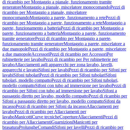
di ricambio per Montaggio a pianale, funzionamento tramite
generatore
Montaggio a pianale, miscelatore monocomando
Pezzi di
ricambio per Montaggio a pianale, miscelatore
monocomando
Montaggio a parete, funzionamento a rete
Pezzi di
ricambio per Montaggio a parete, funzionamento a rete
Montaggio a
parete, funzionamento a batteria
Pezzi di ricambio per Montaggio a
parete, funzionamento a batteria
Montaggio a parete, funzionamento
tramite generatore
Pezzi di ricambio per Montaggio a parete,
funzionamento tramite generatore
Montaggio a parete, miscelatore a
due manopole
Pezzi di ricambio per Montaggio a parete, miscelatore
a due manopole
Accessori
Pezzi di ricambio per Accessori
Per
rubinetterie per lavabo
Pezzi di ricambio per Per rubinetterie per
lavabo
Allacciamenti agli apparecchi per zona lavabo, lavelli,
apparecchi e lavatoi
Sifoni per lavabi
Pezzi di ricambio per Sifoni per
lavabi
Sifoni tubolari
Pezzi di ricambio per Sifoni tubolari
Sifoni
tubolari, modello compatto
Pezzi di ricambio per Sifoni tubolari,
modello compatto
Sifoni con tubo ad immersione per lavabo
Pezzi di
ricambio per Sifoni con tubo ad immersione per lavabo
Sifoni a
passaggio diretto per lavabo, modello compatto
Pezzi di ricambio per
Sifoni a passaggio diretto per lavabo, modello compatto
Sifoni da
incasso
Pezzi di ricambio per Sifoni da incasso
Allacciamenti per
lavabo
Pezzi di ricambio per Allacciamenti per
lavabo
Manicotti
Curve tecniche
Coperture
Allacciamenti
Pezzi di
ricambio per Allacciamenti
Guarnizioni
Manicotti per
brasatura
Prolunghe
Comandi
Sifoni per lavelli
Pezzi di ricambio per