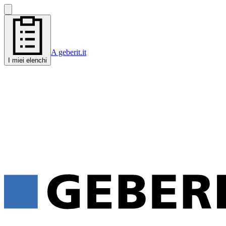
A geberit.it
I miei elenchi