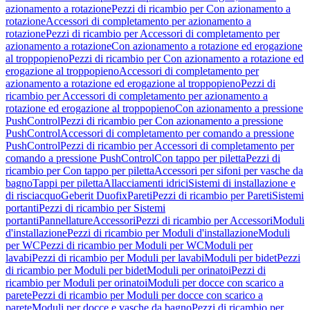
azionamento a rotazione
Pezzi di ricambio per Con azionamento a
rotazione
Accessori di completamento per azionamento a
rotazione
Pezzi di ricambio per Accessori di completamento per
azionamento a rotazione
Con azionamento a rotazione ed erogazione
al troppopieno
Pezzi di ricambio per Con azionamento a rotazione ed
erogazione al troppopieno
Accessori di completamento per
azionamento a rotazione ed erogazione al troppopieno
Pezzi di
ricambio per Accessori di completamento per azionamento a
rotazione ed erogazione al troppopieno
Con azionamento a pressione
PushControl
Pezzi di ricambio per Con azionamento a pressione
PushControl
Accessori di completamento per comando a pressione
PushControl
Pezzi di ricambio per Accessori di completamento per
comando a pressione PushControl
Con tappo per piletta
Pezzi di
ricambio per Con tappo per piletta
Accessori per sifoni per vasche da
bagno
Tappi per piletta
Allacciamenti idrici
Sistemi di installazione e
di risciacquo
Geberit Duofix
Pareti
Pezzi di ricambio per Pareti
Sistemi
portanti
Pezzi di ricambio per Sistemi
portanti
Pannellature
Accessori
Pezzi di ricambio per Accessori
Moduli
d'installazione
Pezzi di ricambio per Moduli d'installazione
Moduli
per WC
Pezzi di ricambio per Moduli per WC
Moduli per
lavabi
Pezzi di ricambio per Moduli per lavabi
Moduli per bidet
Pezzi
di ricambio per Moduli per bidet
Moduli per orinatoi
Pezzi di
ricambio per Moduli per orinatoi
Moduli per docce con scarico a
parete
Pezzi di ricambio per Moduli per docce con scarico a
parete
Moduli per docce e vasche da bagno
Pezzi di ricambio per