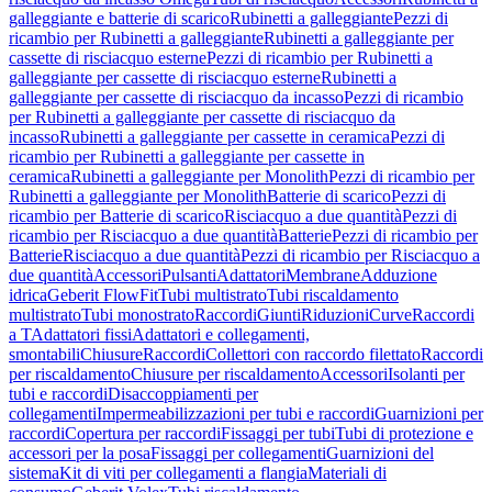
galleggiante e batterie di scarico
Rubinetti a galleggiante
Pezzi di
ricambio per Rubinetti a galleggiante
Rubinetti a galleggiante per
cassette di risciacquo esterne
Pezzi di ricambio per Rubinetti a
galleggiante per cassette di risciacquo esterne
Rubinetti a
galleggiante per cassette di risciacquo da incasso
Pezzi di ricambio
per Rubinetti a galleggiante per cassette di risciacquo da
incasso
Rubinetti a galleggiante per cassette in ceramica
Pezzi di
ricambio per Rubinetti a galleggiante per cassette in
ceramica
Rubinetti a galleggiante per Monolith
Pezzi di ricambio per
Rubinetti a galleggiante per Monolith
Batterie di scarico
Pezzi di
ricambio per Batterie di scarico
Risciacquo a due quantità
Pezzi di
ricambio per Risciacquo a due quantità
Batterie
Pezzi di ricambio per
Batterie
Risciacquo a due quantità
Pezzi di ricambio per Risciacquo a
due quantità
Accessori
Pulsanti
Adattatori
Membrane
Adduzione
idrica
Geberit FlowFit
Tubi multistrato
Tubi riscaldamento
multistrato
Tubi monostrato
Raccordi
Giunti
Riduzioni
Curve
Raccordi
a T
Adattatori fissi
Adattatori e collegamenti,
smontabili
Chiusure
Raccordi
Collettori con raccordo filettato
Raccordi
per riscaldamento
Chiusure per riscaldamento
Accessori
Isolanti per
tubi e raccordi
Disaccoppiamenti per
collegamenti
Impermeabilizzazioni per tubi e raccordi
Guarnizioni per
raccordi
Copertura per raccordi
Fissaggi per tubi
Tubi di protezione e
accessori per la posa
Fissaggi per collegamenti
Guarnizioni del
sistema
Kit di viti per collegamenti a flangia
Materiali di