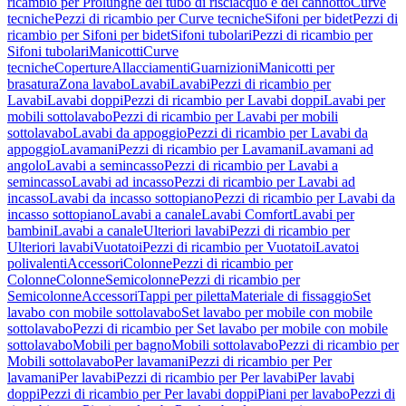
ricambio per Prolunghe del tubo di risciacquo e del cannotto
Curve
tecniche
Pezzi di ricambio per Curve tecniche
Sifoni per bidet
Pezzi di
ricambio per Sifoni per bidet
Sifoni tubolari
Pezzi di ricambio per
Sifoni tubolari
Manicotti
Curve
tecniche
Coperture
Allacciamenti
Guarnizioni
Manicotti per
brasatura
Zona lavabo
Lavabi
Lavabi
Pezzi di ricambio per
Lavabi
Lavabi doppi
Pezzi di ricambio per Lavabi doppi
Lavabi per
mobili sottolavabo
Pezzi di ricambio per Lavabi per mobili
sottolavabo
Lavabi da appoggio
Pezzi di ricambio per Lavabi da
appoggio
Lavamani
Pezzi di ricambio per Lavamani
Lavamani ad
angolo
Lavabi a semincasso
Pezzi di ricambio per Lavabi a
semincasso
Lavabi ad incasso
Pezzi di ricambio per Lavabi ad
incasso
Lavabi da incasso sottopiano
Pezzi di ricambio per Lavabi da
incasso sottopiano
Lavabi a canale
Lavabi Comfort
Lavabi per
bambini
Lavabi a canale
Ulteriori lavabi
Pezzi di ricambio per
Ulteriori lavabi
Vuotatoi
Pezzi di ricambio per Vuotatoi
Lavatoi
polivalenti
Accessori
Colonne
Pezzi di ricambio per
Colonne
Colonne
Semicolonne
Pezzi di ricambio per
Semicolonne
Accessori
Tappi per piletta
Materiale di fissaggio
Set
lavabo con mobile sottolavabo
Set lavabo per mobile con mobile
sottolavabo
Pezzi di ricambio per Set lavabo per mobile con mobile
sottolavabo
Mobili per bagno
Mobili sottolavabo
Pezzi di ricambio per
Mobili sottolavabo
Per lavamani
Pezzi di ricambio per Per
lavamani
Per lavabi
Pezzi di ricambio per Per lavabi
Per lavabi
doppi
Pezzi di ricambio per Per lavabi doppi
Piani per lavabo
Pezzi di