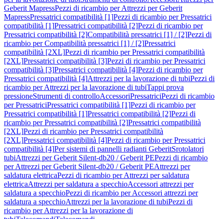
Geberit Mapress
Pezzi di ricambio per Attrezzi per Geberit
Mapress
Pressatrici compatibilità [1]
Pezzi di ricambio per Pressatrici
compatibilità [1]
Pressatrici compatibilità [2]
Pezzi di ricambio per
Pressatrici compatibilità [2]
Compatibilità pressatrici [1] / [2]
Pezzi di
ricambio per Compatibilità pressatrici [1] / [2]
Pressatrici
compatibilità [2XL]
Pezzi di ricambio per Pressatrici compatibilità
[2XL]
Pressatrici compatibilità [3]
Pezzi di ricambio per Pressatrici
compatibilità [3]
Pressatrici compatibilità [4]
Pezzi di ricambio per
Pressatrici compatibilità [4]
Attrezzi per la lavorazione di tubi
Pezzi di
ricambio per Attrezzi per la lavorazione di tubi
Tappi prova
pressione
Strumenti di controllo
Accessori
Pressatrici
Pezzi di ricambio
per Pressatrici
Pressatrici compatibilità [1]
Pezzi di ricambio per
Pressatrici compatibilità [1]
Pressatrici compatibilità [2]
Pezzi di
ricambio per Pressatrici compatibilità [2]
Pressatrici compatibilità
[2XL]
Pezzi di ricambio per Pressatrici compatibilità
[2XL]
Pressatrici compatibilità [4]
Pezzi di ricambio per Pressatrici
compatibilità [4]
Per sistemi di pannelli radianti Geberit
Srotolatori
tubi
Attrezzi per Geberit Silent-db20 / Geberit PE
Pezzi di ricambio
per Attrezzi per Geberit Silent-db20 / Geberit PE
Attrezzi per
saldatura elettrica
Pezzi di ricambio per Attrezzi per saldatura
elettrica
Attrezzi per saldatura a specchio
Accessori attrezzi per
saldatura a specchio
Pezzi di ricambio per Accessori attrezzi per
saldatura a specchio
Attrezzi per la lavorazione di tubi
Pezzi di
ricambio per Attrezzi per la lavorazione di