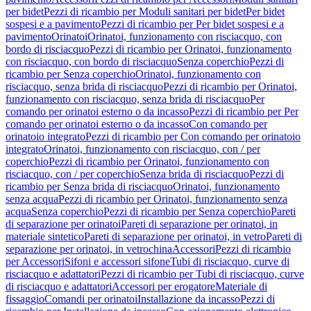
per bidet
Pezzi di ricambio per Moduli sanitari per bidet
Per bidet
sospesi e a pavimento
Pezzi di ricambio per Per bidet sospesi e a
pavimento
Orinatoi
Orinatoi, funzionamento con risciacquo, con
bordo di risciacquo
Pezzi di ricambio per Orinatoi, funzionamento
con risciacquo, con bordo di risciacquo
Senza coperchio
Pezzi di
ricambio per Senza coperchio
Orinatoi, funzionamento con
risciacquo, senza brida di risciacquo
Pezzi di ricambio per Orinatoi,
funzionamento con risciacquo, senza brida di risciacquo
Per
comando per orinatoi esterno o da incasso
Pezzi di ricambio per Per
comando per orinatoi esterno o da incasso
Con comando per
orinatoio integrato
Pezzi di ricambio per Con comando per orinatoio
integrato
Orinatoi, funzionamento con risciacquo, con / per
coperchio
Pezzi di ricambio per Orinatoi, funzionamento con
risciacquo, con / per coperchio
Senza brida di risciacquo
Pezzi di
ricambio per Senza brida di risciacquo
Orinatoi, funzionamento
senza acqua
Pezzi di ricambio per Orinatoi, funzionamento senza
acqua
Senza coperchio
Pezzi di ricambio per Senza coperchio
Pareti
di separazione per orinatoi
Pareti di separazione per orinatoi, in
materiale sintetico
Pareti di separazione per orinatoi, in vetro
Pareti di
separazione per orinatoi, in vetrochina
Accessori
Pezzi di ricambio
per Accessori
Sifoni e accessori sifone
Tubi di risciacquo, curve di
risciacquo e adattatori
Pezzi di ricambio per Tubi di risciacquo, curve
di risciacquo e adattatori
Accessori per erogatore
Materiale di
fissaggio
Comandi per orinatoi
Installazione da incasso
Pezzi di