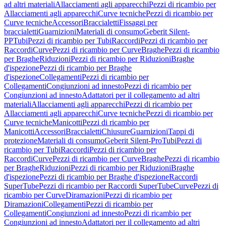
ad altri materiali
Allacciamenti agli apparecchi
Pezzi di ricambio per
Allacciamenti agli apparecchi
Curve tecniche
Pezzi di ricambio per
Curve tecniche
Accessori
Braccialetti
Fissaggi per
braccialetti
Guarnizioni
Materiali di consumo
Geberit Silent-
PP
Tubi
Pezzi di ricambio per Tubi
Raccordi
Pezzi di ricambio per
Raccordi
Curve
Pezzi di ricambio per Curve
Braghe
Pezzi di ricambio
per Braghe
Riduzioni
Pezzi di ricambio per Riduzioni
Braghe
d'ispezione
Pezzi di ricambio per Braghe
d'ispezione
Collegamenti
Pezzi di ricambio per
Collegamenti
Congiunzioni ad innesto
Pezzi di ricambio per
Congiunzioni ad innesto
Adattatori per il collegamento ad altri
materiali
Allacciamenti agli apparecchi
Pezzi di ricambio per
Allacciamenti agli apparecchi
Curve tecniche
Pezzi di ricambio per
Curve tecniche
Manicotti
Pezzi di ricambio per
Manicotti
Accessori
Braccialetti
Chiusure
Guarnizioni
Tappi di
protezione
Materiali di consumo
Geberit Silent-Pro
Tubi
Pezzi di
ricambio per Tubi
Raccordi
Pezzi di ricambio per
Raccordi
Curve
Pezzi di ricambio per Curve
Braghe
Pezzi di ricambio
per Braghe
Riduzioni
Pezzi di ricambio per Riduzioni
Braghe
d'ispezione
Pezzi di ricambio per Braghe d'ispezione
Raccordi
SuperTube
Pezzi di ricambio per Raccordi SuperTube
Curve
Pezzi di
ricambio per Curve
Diramazioni
Pezzi di ricambio per
Diramazioni
Collegamenti
Pezzi di ricambio per
Collegamenti
Congiunzioni ad innesto
Pezzi di ricambio per
Congiunzioni ad innesto
Adattatori per il collegamento ad altri