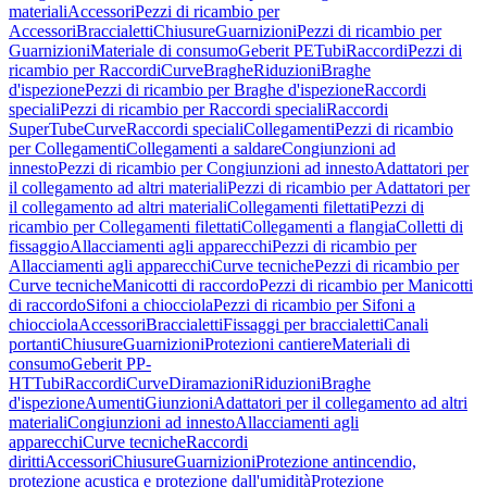
materiali
Accessori
Pezzi di ricambio per
Accessori
Braccialetti
Chiusure
Guarnizioni
Pezzi di ricambio per
Guarnizioni
Materiale di consumo
Geberit PE
Tubi
Raccordi
Pezzi di
ricambio per Raccordi
Curve
Braghe
Riduzioni
Braghe
d'ispezione
Pezzi di ricambio per Braghe d'ispezione
Raccordi
speciali
Pezzi di ricambio per Raccordi speciali
Raccordi
SuperTube
Curve
Raccordi speciali
Collegamenti
Pezzi di ricambio
per Collegamenti
Collegamenti a saldare
Congiunzioni ad
innesto
Pezzi di ricambio per Congiunzioni ad innesto
Adattatori per
il collegamento ad altri materiali
Pezzi di ricambio per Adattatori per
il collegamento ad altri materiali
Collegamenti filettati
Pezzi di
ricambio per Collegamenti filettati
Collegamenti a flangia
Colletti di
fissaggio
Allacciamenti agli apparecchi
Pezzi di ricambio per
Allacciamenti agli apparecchi
Curve tecniche
Pezzi di ricambio per
Curve tecniche
Manicotti di raccordo
Pezzi di ricambio per Manicotti
di raccordo
Sifoni a chiocciola
Pezzi di ricambio per Sifoni a
chiocciola
Accessori
Braccialetti
Fissaggi per braccialetti
Canali
portanti
Chiusure
Guarnizioni
Protezioni cantiere
Materiali di
consumo
Geberit PP-
HT
Tubi
Raccordi
Curve
Diramazioni
Riduzioni
Braghe
d'ispezione
Aumenti
Giunzioni
Adattatori per il collegamento ad altri
materiali
Congiunzioni ad innesto
Allacciamenti agli
apparecchi
Curve tecniche
Raccordi
diritti
Accessori
Chiusure
Guarnizioni
Protezione antincendio,
protezione acustica e protezione dall'umidità
Protezione