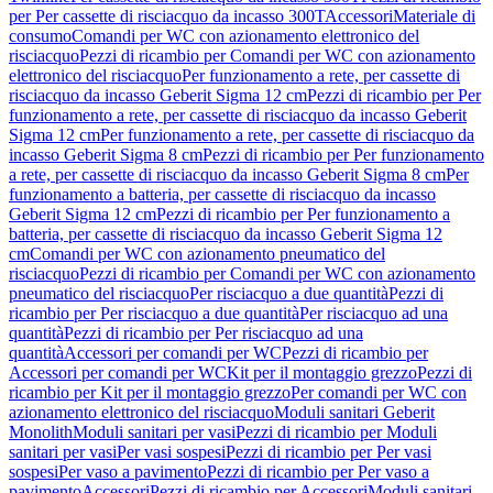
per Per cassette di risciacquo da incasso 300T
Accessori
Materiale di
consumo
Comandi per WC con azionamento elettronico del
risciacquo
Pezzi di ricambio per Comandi per WC con azionamento
elettronico del risciacquo
Per funzionamento a rete, per cassette di
risciacquo da incasso Geberit Sigma 12 cm
Pezzi di ricambio per Per
funzionamento a rete, per cassette di risciacquo da incasso Geberit
Sigma 12 cm
Per funzionamento a rete, per cassette di risciacquo da
incasso Geberit Sigma 8 cm
Pezzi di ricambio per Per funzionamento
a rete, per cassette di risciacquo da incasso Geberit Sigma 8 cm
Per
funzionamento a batteria, per cassette di risciacquo da incasso
Geberit Sigma 12 cm
Pezzi di ricambio per Per funzionamento a
batteria, per cassette di risciacquo da incasso Geberit Sigma 12
cm
Comandi per WC con azionamento pneumatico del
risciacquo
Pezzi di ricambio per Comandi per WC con azionamento
pneumatico del risciacquo
Per risciacquo a due quantità
Pezzi di
ricambio per Per risciacquo a due quantità
Per risciacquo ad una
quantità
Pezzi di ricambio per Per risciacquo ad una
quantità
Accessori per comandi per WC
Pezzi di ricambio per
Accessori per comandi per WC
Kit per il montaggio grezzo
Pezzi di
ricambio per Kit per il montaggio grezzo
Per comandi per WC con
azionamento elettronico del risciacquo
Moduli sanitari Geberit
Monolith
Moduli sanitari per vasi
Pezzi di ricambio per Moduli
sanitari per vasi
Per vasi sospesi
Pezzi di ricambio per Per vasi
sospesi
Per vaso a pavimento
Pezzi di ricambio per Per vaso a
pavimento
Accessori
Pezzi di ricambio per Accessori
Moduli sanitari