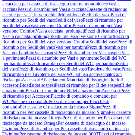
a cacciata per cassetta di risciacquo esterna monoblocco
Vasi a
cacciata
Pezzi di ricambio per Vasi a cacciata
Cassette di risciacquo
esterne per vasi, in vetrochina
Monoblocco
Sedili del vaso
Pezzi di
ricambio per Sedili del vaso
Sedili del vaso
Pezzi di ricambio per
Sedili del vaso
Vasi versione Comfort
Pezzi di ricambio per Vasi
versione Comfort
Vasi a cacciata, prolungati
Pezzi di ricambio per
Vasi a cacciata, prolungati
Sedili del vaso versione Comfort
Pezzi di
ricambio per Sedili del vaso versione Comfort
Sedili del vaso
Pezzi di
ricambio per Sedili del vaso
Vasi per bambini
Pezzi di ricambio per
Vasi per bambini
Vasi sospesi
Pezzi di ricambio per Vasi sospesi
Vasi
a pavimento
Pezzi di ricambio per Vasi a pavimento
Sedili del WC
per bambini
Pezzi di ricambio per Sedili del WC per bambini
Sedili
del vaso
Pezzi di ricambio per Sedili del vaso
Tavolette del vaso
Pezzi
di ricambio per Tavolette del vaso
WC ad uso accovacciato
Con
risciacquo
Accessori
Allacciamenti
Materiale di fissaggio
Ulteriori
accessori
Bidet
Bidet sospesi
Pezzi di ricambio per Bidet sospesi
Bidet
a pavimento
Pezzi di ricambio per Bidet a pavimento
Accessori
Pezzi
di ricambio per Accessori
Placche di comando e comandi per
WC
Placche di comando
Pezzi di ricambio per Placche di
comando
Per cassette di risciacquo da incasso Sigma
Pezzi di
ricambio per Per cassette di risciacquo da incasso Sigma
Per cassette
di risciacquo da incasso Omega
Pezzi di ricambio per Per cassette di
risciacquo da incasso Omega
Per cassette di risciacquo da incasso
Twinline
Pezzi di ricambio per Per cassette di risciacquo da incasso
Twinline
Per cassette di risciacquo da incasso 300T
Pezzi di ricambio