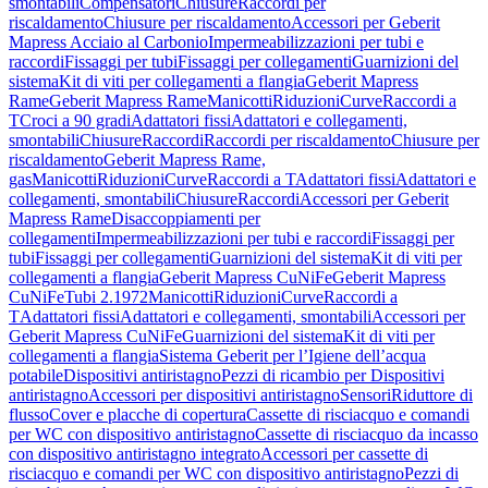
smontabili
Compensatori
Chiusure
Raccordi per
riscaldamento
Chiusure per riscaldamento
Accessori per Geberit
Mapress Acciaio al Carbonio
Impermeabilizzazioni per tubi e
raccordi
Fissaggi per tubi
Fissaggi per collegamenti
Guarnizioni del
sistema
Kit di viti per collegamenti a flangia
Geberit Mapress
Rame
Geberit Mapress Rame
Manicotti
Riduzioni
Curve
Raccordi a
T
Croci a 90 gradi
Adattatori fissi
Adattatori e collegamenti,
smontabili
Chiusure
Raccordi
Raccordi per riscaldamento
Chiusure per
riscaldamento
Geberit Mapress Rame,
gas
Manicotti
Riduzioni
Curve
Raccordi a T
Adattatori fissi
Adattatori e
collegamenti, smontabili
Chiusure
Raccordi
Accessori per Geberit
Mapress Rame
Disaccoppiamenti per
collegamenti
Impermeabilizzazioni per tubi e raccordi
Fissaggi per
tubi
Fissaggi per collegamenti
Guarnizioni del sistema
Kit di viti per
collegamenti a flangia
Geberit Mapress CuNiFe
Geberit Mapress
CuNiFe
Tubi 2.1972
Manicotti
Riduzioni
Curve
Raccordi a
T
Adattatori fissi
Adattatori e collegamenti, smontabili
Accessori per
Geberit Mapress CuNiFe
Guarnizioni del sistema
Kit di viti per
collegamenti a flangia
Sistema Geberit per l’Igiene dell’acqua
potabile
Dispositivi antiristagno
Pezzi di ricambio per Dispositivi
antiristagno
Accessori per dispositivi antiristagno
Sensori
Riduttore di
flusso
Cover e placche di copertura
Cassette di risciacquo e comandi
per WC con dispositivo antiristagno
Cassette di risciacquo da incasso
con dispositivo antiristagno integrato
Accessori per cassette di
risciacquo e comandi per WC con dispositivo antiristagno
Pezzi di