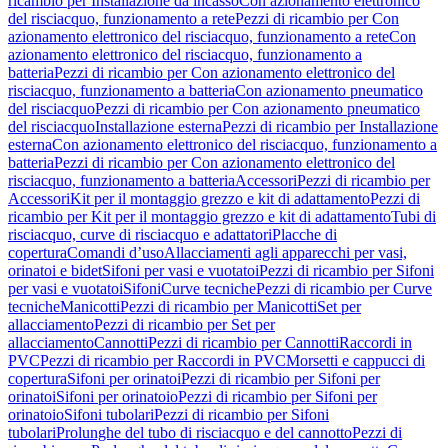
ricambio per Installazione da incasso
Con azionamento elettronico
del risciacquo, funzionamento a rete
Pezzi di ricambio per Con
azionamento elettronico del risciacquo, funzionamento a rete
Con
azionamento elettronico del risciacquo, funzionamento a
batteria
Pezzi di ricambio per Con azionamento elettronico del
risciacquo, funzionamento a batteria
Con azionamento pneumatico
del risciacquo
Pezzi di ricambio per Con azionamento pneumatico
del risciacquo
Installazione esterna
Pezzi di ricambio per Installazione
esterna
Con azionamento elettronico del risciacquo, funzionamento a
batteria
Pezzi di ricambio per Con azionamento elettronico del
risciacquo, funzionamento a batteria
Accessori
Pezzi di ricambio per
Accessori
Kit per il montaggio grezzo e kit di adattamento
Pezzi di
ricambio per Kit per il montaggio grezzo e kit di adattamento
Tubi di
risciacquo, curve di risciacquo e adattatori
Placche di
copertura
Comandi d’uso
Allacciamenti agli apparecchi per vasi,
orinatoi e bidet
Sifoni per vasi e vuotatoi
Pezzi di ricambio per Sifoni
per vasi e vuotatoi
Sifoni
Curve tecniche
Pezzi di ricambio per Curve
tecniche
Manicotti
Pezzi di ricambio per Manicotti
Set per
allacciamento
Pezzi di ricambio per Set per
allacciamento
Cannotti
Pezzi di ricambio per Cannotti
Raccordi in
PVC
Pezzi di ricambio per Raccordi in PVC
Morsetti e cappucci di
copertura
Sifoni per orinatoi
Pezzi di ricambio per Sifoni per
orinatoi
Sifoni per orinatoio
Pezzi di ricambio per Sifoni per
orinatoio
Sifoni tubolari
Pezzi di ricambio per Sifoni
tubolari
Prolunghe del tubo di risciacquo e del cannotto
Pezzi di