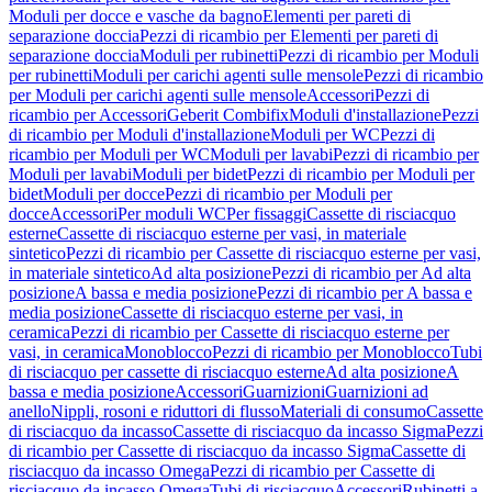
Moduli per docce e vasche da bagno
Elementi per pareti di
separazione doccia
Pezzi di ricambio per Elementi per pareti di
separazione doccia
Moduli per rubinetti
Pezzi di ricambio per Moduli
per rubinetti
Moduli per carichi agenti sulle mensole
Pezzi di ricambio
per Moduli per carichi agenti sulle mensole
Accessori
Pezzi di
ricambio per Accessori
Geberit Combifix
Moduli d'installazione
Pezzi
di ricambio per Moduli d'installazione
Moduli per WC
Pezzi di
ricambio per Moduli per WC
Moduli per lavabi
Pezzi di ricambio per
Moduli per lavabi
Moduli per bidet
Pezzi di ricambio per Moduli per
bidet
Moduli per docce
Pezzi di ricambio per Moduli per
docce
Accessori
Per moduli WC
Per fissaggi
Cassette di risciacquo
esterne
Cassette di risciacquo esterne per vasi, in materiale
sintetico
Pezzi di ricambio per Cassette di risciacquo esterne per vasi,
in materiale sintetico
Ad alta posizione
Pezzi di ricambio per Ad alta
posizione
A bassa e media posizione
Pezzi di ricambio per A bassa e
media posizione
Cassette di risciacquo esterne per vasi, in
ceramica
Pezzi di ricambio per Cassette di risciacquo esterne per
vasi, in ceramica
Monoblocco
Pezzi di ricambio per Monoblocco
Tubi
di risciacquo per cassette di risciacquo esterne
Ad alta posizione
A
bassa e media posizione
Accessori
Guarnizioni
Guarnizioni ad
anello
Nippli, rosoni e riduttori di flusso
Materiali di consumo
Cassette
di risciacquo da incasso
Cassette di risciacquo da incasso Sigma
Pezzi
di ricambio per Cassette di risciacquo da incasso Sigma
Cassette di
risciacquo da incasso Omega
Pezzi di ricambio per Cassette di
risciacquo da incasso Omega
Tubi di risciacquo
Accessori
Rubinetti a