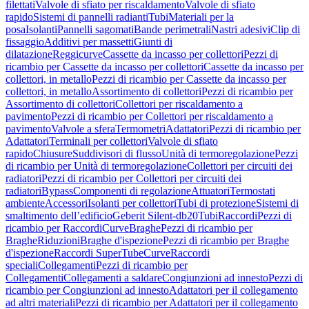
filettati
Valvole di sfiato per riscaldamento
Valvole di sfiato
rapido
Sistemi di pannelli radianti
Tubi
Materiali per la
posa
Isolanti
Pannelli sagomati
Bande perimetrali
Nastri adesivi
Clip di
fissaggio
Additivi per massetti
Giunti di
dilatazione
Reggicurve
Cassette da incasso per collettori
Pezzi di
ricambio per Cassette da incasso per collettori
Cassette da incasso per
collettori, in metallo
Pezzi di ricambio per Cassette da incasso per
collettori, in metallo
Assortimento di collettori
Pezzi di ricambio per
Assortimento di collettori
Collettori per riscaldamento a
pavimento
Pezzi di ricambio per Collettori per riscaldamento a
pavimento
Valvole a sfera
Termometri
Adattatori
Pezzi di ricambio per
Adattatori
Terminali per collettori
Valvole di sfiato
rapido
Chiusure
Suddivisori di flusso
Unità di termoregolazione
Pezzi
di ricambio per Unità di termoregolazione
Collettori per circuiti dei
radiatori
Pezzi di ricambio per Collettori per circuiti dei
radiatori
Bypass
Componenti di regolazione
Attuatori
Termostati
ambiente
Accessori
Isolanti per collettori
Tubi di protezione
Sistemi di
smaltimento dell’edificio
Geberit Silent-db20
Tubi
Raccordi
Pezzi di
ricambio per Raccordi
Curve
Braghe
Pezzi di ricambio per
Braghe
Riduzioni
Braghe d'ispezione
Pezzi di ricambio per Braghe
d'ispezione
Raccordi SuperTube
Curve
Raccordi
speciali
Collegamenti
Pezzi di ricambio per
Collegamenti
Collegamenti a saldare
Congiunzioni ad innesto
Pezzi di
ricambio per Congiunzioni ad innesto
Adattatori per il collegamento
ad altri materiali
Pezzi di ricambio per Adattatori per il collegamento