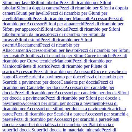
Sifoni per lavelli
Sifoni tubolari
Pezzi di ricambio per Sifoni
tubolari
Sifoni a doppia camera
Pezzi di ricambio per Sifoni a doppia
camera
Giunti per lavello
Pezzi di ricambio per Giunti per
lavello
Manicotti
Pezzi di ricambio per Manicotti
Accessori
Pezzi di
ricambio per Accessori
Sifoni per apparecchi
Pezzi di ricambio per
Sifoni per apparecchi
Sifoni tubolari
Pezzi di ricambio per Sifoni
tubolari
Sifoni da incasso
Pezzi di ricambio per Sifoni da
incasso
Sifoni esterni
Pezzi di ricambio per Sifoni
esterni
Allacciamenti
Pezzi di ricambio per
Allacciamenti
Accessori
Sifoni per lavatoi
Pezzi di ricambio per Sifoni
per lavatoi
Sifoni
Pezzi di ricambio per Sifoni
Curve tecniche
Pezzi di
ricambio per Curve tecniche
Manicotti
Pezzi di ricambio per
Manicotti
Pilette di scarico
Pezzi di ricambio per Pilette di
scarico
Accessori
Pezzi di ricambio per Accessori
Docce e vasche da
bagno
Docce
Scarichi a pavimento per docce
Pezzi di ricambio per
Scarichi a pavimento per docce
Canalette per doccia
Pezzi di
ricambio per Canalette per doccia
Accessori per canalette per
doccia
Pezzi di ricambio per Accessori per canalette per doccia
Sifoni
per doccia a pavimento
Pezzi di ricambio per Sifoni per doccia a
pavimento
Accessori per sifoni per doccia a pavimento
Pezzi di
ricambio per Accessori per sifoni per doccia a pavimento
Scarichi a
parete
Pezzi di ricambio per Scarichi a parete
Accessori per scarichi a
parete
Pezzi di ricambio per Accessori per scarichi a parete
Piatti
doccia e superfici doccia
Pezzi di ricambio per Piatti doccia e
superfici doccia
Superfici doccia in materiale minerale
Pezzi di