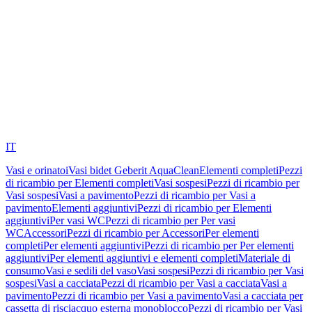
IT
Vasi e orinatoi
Vasi bidet Geberit AquaClean
Elementi completi
Pezzi
di ricambio per Elementi completi
Vasi sospesi
Pezzi di ricambio per
Vasi sospesi
Vasi a pavimento
Pezzi di ricambio per Vasi a
pavimento
Elementi aggiuntivi
Pezzi di ricambio per Elementi
aggiuntivi
Per vasi WC
Pezzi di ricambio per Per vasi
WC
Accessori
Pezzi di ricambio per Accessori
Per elementi
completi
Per elementi aggiuntivi
Pezzi di ricambio per Per elementi
aggiuntivi
Per elementi aggiuntivi e elementi completi
Materiale di
consumo
Vasi e sedili del vaso
Vasi sospesi
Pezzi di ricambio per Vasi
sospesi
Vasi a cacciata
Pezzi di ricambio per Vasi a cacciata
Vasi a
pavimento
Pezzi di ricambio per Vasi a pavimento
Vasi a cacciata per
cassetta di risciacquo esterna monoblocco
Pezzi di ricambio per Vasi