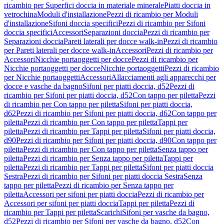
ricambio per Superfici doccia in materiale minerale
Piatti doccia in
vetrochina
Moduli d'installazione
Pezzi di ricambio per Moduli
d'installazione
Sifoni doccia specifici
Pezzi di ricambio per Sifoni
doccia specifici
Accessori
Separazioni doccia
Pezzi di ricambio per
Separazioni doccia
Pareti laterali per docce walk-in
Pezzi di ricambio
per Pareti laterali per docce walk-in
Accessori
Pezzi di ricambio per
Accessori
Nicchie portaoggetti per docce
Pezzi di ricambio per
Nicchie portaoggetti per docce
Nicchie portaoggetti
Pezzi di ricambio
per Nicchie portaoggetti
Accessori
Allacciamenti agli apparecchi per
docce e vasche da bagno
Sifoni per piatti doccia, d52
Pezzi di
ricambio per Sifoni per piatti doccia, d52
Con tappo per piletta
Pezzi
di ricambio per Con tappo per piletta
Sifoni per piatti doccia,
d62
Pezzi di ricambio per Sifoni per piatti doccia, d62
Con tappo per
piletta
Pezzi di ricambio per Con tappo per piletta
Tappi per
piletta
Pezzi di ricambio per Tappi per piletta
Sifoni per piatti doccia,
d90
Pezzi di ricambio per Sifoni per piatti doccia, d90
Con tappo per
piletta
Pezzi di ricambio per Con tappo per piletta
Senza tappo per
piletta
Pezzi di ricambio per Senza tappo per piletta
Tappi per
piletta
Pezzi di ricambio per Tappi per piletta
Sifoni per piatti doccia
Sestra
Pezzi di ricambio per Sifoni per piatti doccia Sestra
Senza
tappo per piletta
Pezzi di ricambio per Senza tappo per
piletta
Accessori per sifoni per piatti doccia
Pezzi di ricambio per
Accessori per sifoni per piatti doccia
Tappi per piletta
Pezzi di
ricambio per Tappi per piletta
Scarichi
Sifoni per vasche da bagno,
d52
Pezzi di ricambio per Sifoni per vasche da bagno, d52
Con