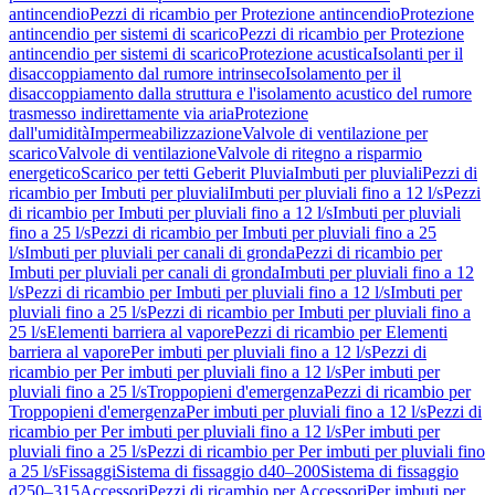
antincendio
Pezzi di ricambio per Protezione antincendio
Protezione
antincendio per sistemi di scarico
Pezzi di ricambio per Protezione
antincendio per sistemi di scarico
Protezione acustica
Isolanti per il
disaccoppiamento dal rumore intrinseco
Isolamento per il
disaccoppiamento dalla struttura e l'isolamento acustico del rumore
trasmesso indirettamente via aria
Protezione
dall'umidità
Impermeabilizzazione
Valvole di ventilazione per
scarico
Valvole di ventilazione
Valvole di ritegno a risparmio
energetico
Scarico per tetti Geberit Pluvia
Imbuti per pluviali
Pezzi di
ricambio per Imbuti per pluviali
Imbuti per pluviali fino a 12 l/s
Pezzi
di ricambio per Imbuti per pluviali fino a 12 l/s
Imbuti per pluviali
fino a 25 l/s
Pezzi di ricambio per Imbuti per pluviali fino a 25
l/s
Imbuti per pluviali per canali di gronda
Pezzi di ricambio per
Imbuti per pluviali per canali di gronda
Imbuti per pluviali fino a 12
l/s
Pezzi di ricambio per Imbuti per pluviali fino a 12 l/s
Imbuti per
pluviali fino a 25 l/s
Pezzi di ricambio per Imbuti per pluviali fino a
25 l/s
Elementi barriera al vapore
Pezzi di ricambio per Elementi
barriera al vapore
Per imbuti per pluviali fino a 12 l/s
Pezzi di
ricambio per Per imbuti per pluviali fino a 12 l/s
Per imbuti per
pluviali fino a 25 l/s
Troppopieni d'emergenza
Pezzi di ricambio per
Troppopieni d'emergenza
Per imbuti per pluviali fino a 12 l/s
Pezzi di
ricambio per Per imbuti per pluviali fino a 12 l/s
Per imbuti per
pluviali fino a 25 l/s
Pezzi di ricambio per Per imbuti per pluviali fino
a 25 l/s
Fissaggi
Sistema di fissaggio d40–200
Sistema di fissaggio
d250–315
Accessori
Pezzi di ricambio per Accessori
Per imbuti per