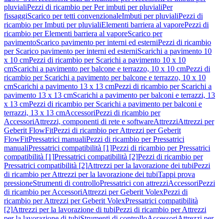
pluviali
Pezzi di ricambio per Per imbuti per pluviali
Per
fissaggi
Scarico per tetti convenzionale
Imbuti per pluviali
Pezzi di
ricambio per Imbuti per pluviali
Elementi barriera al vapore
Pezzi di
ricambio per Elementi barriera al vapore
Scarico per
pavimento
Scarico pavimento per interni ed esterni
Pezzi di ricambio
per Scarico pavimento per interni ed esterni
Scarichi a pavimento 10
x 10 cm
Pezzi di ricambio per Scarichi a pavimento 10 x 10
cm
Scarichi a pavimento per balcone e terrazzo, 10 x 10 cm
Pezzi di
ricambio per Scarichi a pavimento per balcone e terrazzo, 10 x 10
cm
Scarichi a pavimento 13 x 13 cm
Pezzi di ricambio per Scarichi a
pavimento 13 x 13 cm
Scarichi a pavimento per balconi e terrazzi, 13
x 13 cm
Pezzi di ricambio per Scarichi a pavimento per balconi e
terrazzi, 13 x 13 cm
Accessori
Pezzi di ricambio per
Accessori
Attrezzi, componenti di rete e software
Attrezzi
Attrezzi per
Geberit FlowFit
Pezzi di ricambio per Attrezzi per Geberit
FlowFit
Pressatrici manuali
Pezzi di ricambio per Pressatrici
manuali
Pressatrici compatibilità [1]
Pezzi di ricambio per Pressatrici
compatibilità [1]
Pressatrici compatibilità [2]
Pezzi di ricambio per
Pressatrici compatibilità [2]
Attrezzi per la lavorazione dei tubi
Pezzi
di ricambio per Attrezzi per la lavorazione dei tubi
Tappi prova
pressione
Strumenti di controllo
Pressatrici con attrezzi
Accessori
Pezzi
di ricambio per Accessori
Attrezzi per Geberit Volex
Pezzi di
ricambio per Attrezzi per Geberit Volex
Pressatrici compatibilità
[2]
Attrezzi per la lavorazione di tubi
Pezzi di ricambio per Attrezzi
per la lavorazione di tubi
Strumenti di controllo
Accessori
Attrezzi per