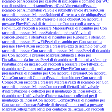
ricambio per Accessori per cassette di risciacquo e comandi per WC
con dispositivo antiristagno
Sensori
Cavi
Alimentatori
Pezzi di
ricambio per Alimentatori
Valvole e rubinetti
Valvole d'arresto
Con
raccordi a pressare Mapress
Rubinetti d'arresto a sede obliqua
Pezzi
di ricambio per Rubinetti d'arresto a sede obliqua
Con raccordi a
pressare FlowFit
Pezzi di ricambio per Con raccordi a pressare
FlowFit
Con raccordi a pressare Mapress
Pezzi di ricambio per Con
raccordi a pressare Mapress
Valvole di prelievo
Valvole di
scarico
Rubinetti a sfera
Pezzi di ricambio per Rubinetti a sfera
Con
raccordi a pressare FlowFit
Pezzi di ricambio per Con raccordi a
pressare FlowFit
Con raccordi a pressare
Pezzi di ricambio per Con
raccordi a pressare
Con raccordi a pressare Mapress
Pezzi di ricambio
per Con raccordi a pressare Mapress
Rubinetti a sfera per
l'installazione da incasso
Pezzi di ricambio per Rubinetti a sfera per
l'installazione da incasso
Con raccordi a pressare FlowFit
Pezzi di
ricambio per Con raccordi a pressare FlowFit
Con raccordi a
pressare
Pezzi di ricambio per Con raccordi a pressare
Con raccordi
Volex
Con raccordi Compact
Pezzi di ricambio per Con raccordi
Compact
Con raccordi a pressare Mapress
Pezzi di ricambio per Con
raccordi a pressare Mapress
Con raccordi filettati
Unità valvole
d'intercettazione e collettori per il montaggio da incasso
Pezzi di
ricambio per Unità valvole d'intercettazione e collettori per il
montaggio da incasso
Con raccordi Compact
Pezzi di ricambio per
Con raccordi Compact
Valvole di ritegno
Con raccordi a pressare
Mapress
Collegamenti idrici per contatore dell'acqua
Con raccordi