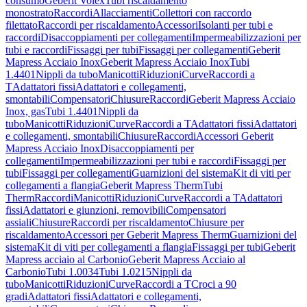
consumo
Geberit Volex
Tubi riscaldamento
monostrato
Raccordi
Allacciamenti
Collettori con raccordo
filettato
Raccordi per riscaldamento
Accessori
Isolanti per tubi e
raccordi
Disaccoppiamenti per collegamenti
Impermeabilizzazioni per
tubi e raccordi
Fissaggi per tubi
Fissaggi per collegamenti
Geberit
Mapress Acciaio Inox
Geberit Mapress Acciaio Inox
Tubi
1.4401
Nippli da tubo
Manicotti
Riduzioni
Curve
Raccordi a
T
Adattatori fissi
Adattatori e collegamenti,
smontabili
Compensatori
Chiusure
Raccordi
Geberit Mapress Acciaio
Inox, gas
Tubi 1.4401
Nippli da
tubo
Manicotti
Riduzioni
Curve
Raccordi a T
Adattatori fissi
Adattatori
e collegamenti, smontabili
Chiusure
Raccordi
Accessori Geberit
Mapress Acciaio Inox
Disaccoppiamenti per
collegamenti
Impermeabilizzazioni per tubi e raccordi
Fissaggi per
tubi
Fissaggi per collegamenti
Guarnizioni del sistema
Kit di viti per
collegamenti a flangia
Geberit Mapress Therm
Tubi
Therm
Raccordi
Manicotti
Riduzioni
Curve
Raccordi a T
Adattatori
fissi
Adattatori e giunzioni, removibili
Compensatori
assiali
Chiusure
Raccordi per riscaldamento
Chiusure per
riscaldamento
Accessori per Geberit Mapress Therm
Guarnizioni del
sistema
Kit di viti per collegamenti a flangia
Fissaggi per tubi
Geberit
Mapress acciaio al Carbonio
Geberit Mapress Acciaio al
Carbonio
Tubi 1.0034
Tubi 1.0215
Nippli da
tubo
Manicotti
Riduzioni
Curve
Raccordi a T
Croci a 90
gradi
Adattatori fissi
Adattatori e collegamenti,