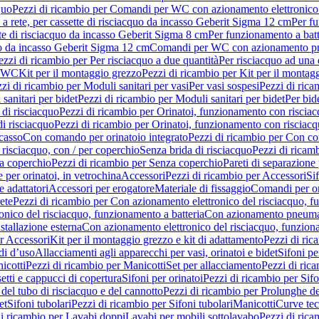
quo
Pezzi di ricambio per Comandi per WC con azionamento elettronico 
a rete, per cassette di risciacquo da incasso Geberit Sigma 12 cm
Per fu
tte di risciacquo da incasso Geberit Sigma 8 cm
Per funzionamento a batt
quo da incasso Geberit Sigma 12 cm
Comandi per WC con azionamento pne
ezzi di ricambio per Per risciacquo a due quantità
Per risciacquo ad una 
r WC
Kit per il montaggio grezzo
Pezzi di ricambio per Kit per il montag
zi di ricambio per Moduli sanitari per vasi
Per vasi sospesi
Pezzi di rica
sanitari per bidet
Pezzi di ricambio per Moduli sanitari per bidet
Per bid
di risciacquo
Pezzi di ricambio per Orinatoi, funzionamento con risciac
i risciacquo
Pezzi di ricambio per Orinatoi, funzionamento con risciacq
ncasso
Con comando per orinatoio integrato
Pezzi di ricambio per Con co
risciacquo, con / per coperchio
Senza brida di risciacquo
Pezzi di ricam
a coperchio
Pezzi di ricambio per Senza coperchio
Pareti di separazione 
e per orinatoi, in vetrochina
Accessori
Pezzi di ricambio per Accessori
Si
e adattatori
Accessori per erogatore
Materiale di fissaggio
Comandi per or
ete
Pezzi di ricambio per Con azionamento elettronico del risciacquo, f
onico del risciacquo, funzionamento a batteria
Con azionamento pneumat
stallazione esterna
Con azionamento elettronico del risciacquo, funziona
r Accessori
Kit per il montaggio grezzo e kit di adattamento
Pezzi di ric
i d’uso
Allacciamenti agli apparecchi per vasi, orinatoi e bidet
Sifoni pe
icotti
Pezzi di ricambio per Manicotti
Set per allacciamento
Pezzi di ric
etti e cappucci di copertura
Sifoni per orinatoi
Pezzi di ricambio per Sifo
del tubo di risciacquo e del cannotto
Pezzi di ricambio per Prolunghe de
et
Sifoni tubolari
Pezzi di ricambio per Sifoni tubolari
Manicotti
Curve te
di ricambio per Lavabi doppi
Lavabi per mobili sottolavabo
Pezzi di rica