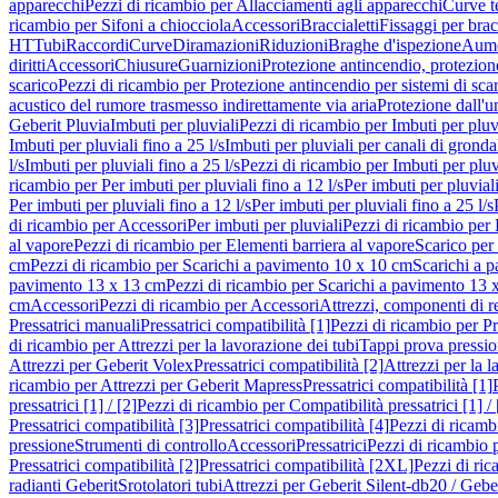
apparecchi
Pezzi di ricambio per Allacciamenti agli apparecchi
Curve t
ricambio per Sifoni a chiocciola
Accessori
Braccialetti
Fissaggi per bracc
HT
Tubi
Raccordi
Curve
Diramazioni
Riduzioni
Braghe d'ispezione
Aume
diritti
Accessori
Chiusure
Guarnizioni
Protezione antincendio, protezione
scarico
Pezzi di ricambio per Protezione antincendio per sistemi di sca
acustico del rumore trasmesso indirettamente via aria
Protezione dall'u
Geberit Pluvia
Imbuti per pluviali
Pezzi di ricambio per Imbuti per pluv
Imbuti per pluviali fino a 25 l/s
Imbuti per pluviali per canali di gronda
l/s
Imbuti per pluviali fino a 25 l/s
Pezzi di ricambio per Imbuti per pluvi
ricambio per Per imbuti per pluviali fino a 12 l/s
Per imbuti per pluviali
Per imbuti per pluviali fino a 12 l/s
Per imbuti per pluviali fino a 25 l/s
di ricambio per Accessori
Per imbuti per pluviali
Pezzi di ricambio per 
al vapore
Pezzi di ricambio per Elementi barriera al vapore
Scarico per
cm
Pezzi di ricambio per Scarichi a pavimento 10 x 10 cm
Scarichi a 
pavimento 13 x 13 cm
Pezzi di ricambio per Scarichi a pavimento 13 
cm
Accessori
Pezzi di ricambio per Accessori
Attrezzi, componenti di r
Pressatrici manuali
Pressatrici compatibilità [1]
Pezzi di ricambio per Pre
di ricambio per Attrezzi per la lavorazione dei tubi
Tappi prova pressi
Attrezzi per Geberit Volex
Pressatrici compatibilità [2]
Attrezzi per la l
ricambio per Attrezzi per Geberit Mapress
Pressatrici compatibilità [1]
pressatrici [1] / [2]
Pezzi di ricambio per Compatibilità pressatrici [1] / 
Pressatrici compatibilità [3]
Pressatrici compatibilità [4]
Pezzi di ricambi
pressione
Strumenti di controllo
Accessori
Pressatrici
Pezzi di ricambio p
Pressatrici compatibilità [2]
Pressatrici compatibilità [2XL]
Pezzi di ric
radianti Geberit
Srotolatori tubi
Attrezzi per Geberit Silent-db20 / Gebe