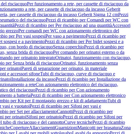
del risciacquo
Per funzionamento a rete, per cassette di risciacquo da
nzionamento a rete, per cassette di risciacquo da incasso Geberit
eria, per cassette di risciacquo da incasso Geberit Sigma 12 cm
Pezzi
umatico del risciacquo
Pezzi di ricambio per Comandi per WC con
quantità
Pezzi di ricambio per Per risciacquo ad una quantità
Accessori
gio grezzo
Per comandi per WC con azionamento elettronico del
mbio per Per vasi sospesi
Per vaso a pavimento
Pezzi di ricambio per
et sospesi e a pavimento
Pezzi di ricambio per Per bidet sospesi e a
quo, con bordo di risciacquo
Senza coperchio
Pezzi di ricambio per
uo, senza brida di risciacquo
Per comando per orinatoi esterno o da
mando per orinatoio integrato
Orinatoi, funzionamento con risciacquo,
bio per Senza brida di risciacquo
Orinatoi, funzionamento senza
per orinatoi
Pareti di separazione per orinatoi, in materiale
foni e accessori sifone
Tubi di risciacquo, curve di risciacquo e
inatoi
Installazione da incasso
Pezzi di ricambio per Installazione da
unzionamento a rete
Con azionamento elettronico del risciacquo,
ico del risciacquo
Pezzi di ricambio per Con azionamento
mento a batteria
Pezzi di ricambio per Con azionamento elettronico
ambio per Kit per il montaggio grezzo e kit di adattamento
Tubi di
r vasi e vuotatoi
Pezzi di ricambio per Sifoni per vasi e
ambio per Set per allacciamento
Cannotti
Pezzi di ricambio per
ni per orinatoi
Sifoni per orinatoio
Pezzi di ricambio per Sifoni per
l tubo di risciacquo e del cannotto
Curve tecniche
Pezzi di ricambio
cniche
Coperture
Allacciamenti
Guarnizioni
Manicotti per brasatura
Zona
mbio per Lavabi per mobili sottolavabo
Lavabi da appoggio
Pezzi di