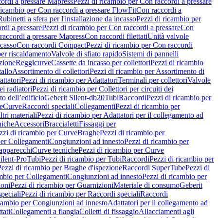
ordi a pressare Mapress
Pezzi di ricambio per Con raccordi a pressare
ricambio per Con raccordi a pressare FlowFit
Con raccordi a
Rubinetti a sfera per l'installazione da incasso
Pezzi di ricambio per
rdi a pressare
Pezzi di ricambio per Con raccordi a pressare
Con
raccordi a pressare Mapress
Con raccordi filettati
Unità valvole
ncasso
Con raccordi Compact
Pezzi di ricambio per Con raccordi
per riscaldamento
Valvole di sfiato rapido
Sistemi di pannelli
azione
Reggicurve
Cassette da incasso per collettori
Pezzi di ricambio
tallo
Assortimento di collettori
Pezzi di ricambio per Assortimento di
ttatori
Pezzi di ricambio per Adattatori
Terminali per collettori
Valvole
ei radiatori
Pezzi di ricambio per Collettori per circuiti dei
o dell’edificio
Geberit Silent-db20
Tubi
Raccordi
Pezzi di ricambio per
e
Curve
Raccordi speciali
Collegamenti
Pezzi di ricambio per
tri materiali
Pezzi di ricambio per Adattatori per il collegamento ad
niche
Accessori
Braccialetti
Fissaggi per
zzi di ricambio per Curve
Braghe
Pezzi di ricambio per
per Collegamenti
Congiunzioni ad innesto
Pezzi di ricambio per
 apparecchi
Curve tecniche
Pezzi di ricambio per Curve
ilent-Pro
Tubi
Pezzi di ricambio per Tubi
Raccordi
Pezzi di ricambio per
Pezzi di ricambio per Braghe d'ispezione
Raccordi SuperTube
Pezzi di
ambio per Collegamenti
Congiunzioni ad innesto
Pezzi di ricambio per
ioni
Pezzi di ricambio per Guarnizioni
Materiale di consumo
Geberit
peciali
Pezzi di ricambio per Raccordi speciali
Raccordi
icambio per Congiunzioni ad innesto
Adattatori per il collegamento ad
tati
Collegamenti a flangia
Colletti di fissaggio
Allacciamenti agli