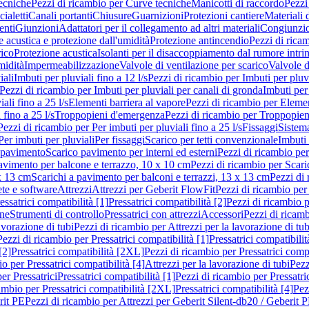
ecniche
Pezzi di ricambio per Curve tecniche
Manicotti di raccordo
Pezzi
ialetti
Canali portanti
Chiusure
Guarnizioni
Protezioni cantiere
Materiali
nti
Giunzioni
Adattatori per il collegamento ad altri materiali
Congiunzio
 acustica e protezione dall'umidità
Protezione antincendio
Pezzi di rica
rico
Protezione acustica
Isolanti per il disaccoppiamento dal rumore intri
midità
Impermeabilizzazione
Valvole di ventilazione per scarico
Valvole d
iali
Imbuti per pluviali fino a 12 l/s
Pezzi di ricambio per Imbuti per pluvi
Pezzi di ricambio per Imbuti per pluviali per canali di gronda
Imbuti per 
ali fino a 25 l/s
Elementi barriera al vapore
Pezzi di ricambio per Elemen
 fino a 25 l/s
Troppopieni d'emergenza
Pezzi di ricambio per Troppopie
Pezzi di ricambio per Per imbuti per pluviali fino a 25 l/s
Fissaggi
Sistem
Per imbuti per pluviali
Per fissaggi
Scarico per tetti convenzionale
Imbuti 
 pavimento
Scarico pavimento per interni ed esterni
Pezzi di ricambio per
pavimento per balcone e terrazzo, 10 x 10 cm
Pezzi di ricambio per Scari
x 13 cm
Scarichi a pavimento per balconi e terrazzi, 13 x 13 cm
Pezzi di 
ete e software
Attrezzi
Attrezzi per Geberit FlowFit
Pezzi di ricambio per
ssatrici compatibilità [1]
Pressatrici compatibilità [2]
Pezzi di ricambio p
one
Strumenti di controllo
Pressatrici con attrezzi
Accessori
Pezzi di ricam
avorazione di tubi
Pezzi di ricambio per Attrezzi per la lavorazione di tub
Pezzi di ricambio per Pressatrici compatibilità [1]
Pressatrici compatibilit
[2]
Pressatrici compatibilità [2XL]
Pezzi di ricambio per Pressatrici comp
o per Pressatrici compatibilità [4]
Attrezzi per la lavorazione di tubi
Pezz
er Pressatrici
Pressatrici compatibilità [1]
Pezzi di ricambio per Pressatric
ambio per Pressatrici compatibilità [2XL]
Pressatrici compatibilità [4]
Pez
rit PE
Pezzi di ricambio per Attrezzi per Geberit Silent-db20 / Geberit 