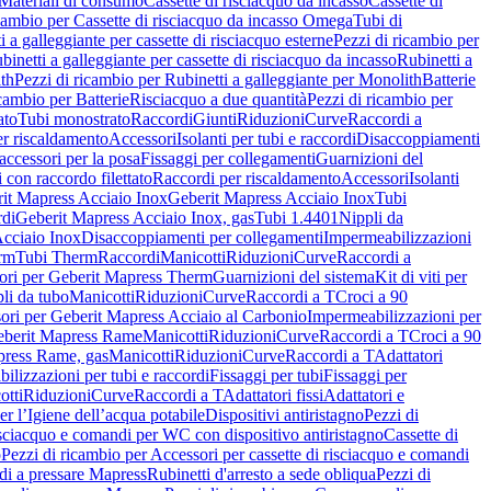
Materiali di consumo
Cassette di risciacquo da incasso
Cassette di
icambio per Cassette di risciacquo da incasso Omega
Tubi di
i a galleggiante per cassette di risciacquo esterne
Pezzi di ricambio per
binetti a galleggiante per cassette di risciacquo da incasso
Rubinetti a
ith
Pezzi di ricambio per Rubinetti a galleggiante per Monolith
Batterie
icambio per Batterie
Risciacquo a due quantità
Pezzi di ricambio per
ato
Tubi monostrato
Raccordi
Giunti
Riduzioni
Curve
Raccordi a
r riscaldamento
Accessori
Isolanti per tubi e raccordi
Disaccoppiamenti
accessori per la posa
Fissaggi per collegamenti
Guarnizioni del
i con raccordo filettato
Raccordi per riscaldamento
Accessori
Isolanti
it Mapress Acciaio Inox
Geberit Mapress Acciaio Inox
Tubi
di
Geberit Mapress Acciaio Inox, gas
Tubi 1.4401
Nippli da
Acciaio Inox
Disaccoppiamenti per collegamenti
Impermeabilizzazioni
rm
Tubi Therm
Raccordi
Manicotti
Riduzioni
Curve
Raccordi a
ori per Geberit Mapress Therm
Guarnizioni del sistema
Kit di viti per
li da tubo
Manicotti
Riduzioni
Curve
Raccordi a T
Croci a 90
ori per Geberit Mapress Acciaio al Carbonio
Impermeabilizzazioni per
berit Mapress Rame
Manicotti
Riduzioni
Curve
Raccordi a T
Croci a 90
press Rame, gas
Manicotti
Riduzioni
Curve
Raccordi a T
Adattatori
ilizzazioni per tubi e raccordi
Fissaggi per tubi
Fissaggi per
otti
Riduzioni
Curve
Raccordi a T
Adattatori fissi
Adattatori e
er l’Igiene dell’acqua potabile
Dispositivi antiristagno
Pezzi di
isciacquo e comandi per WC con dispositivo antiristagno
Cassette di
o
Pezzi di ricambio per Accessori per cassette di risciacquo e comandi
di a pressare Mapress
Rubinetti d'arresto a sede obliqua
Pezzi di