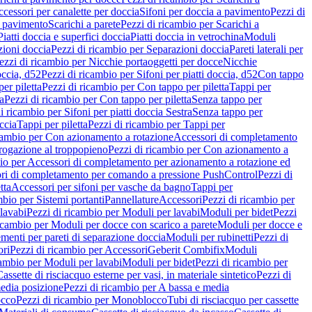
cessori per canalette per doccia
Sifoni per doccia a pavimento
Pezzi di
a pavimento
Scarichi a parete
Pezzi di ricambio per Scarichi a
iatti doccia e superfici doccia
Piatti doccia in vetrochina
Moduli
zioni doccia
Pezzi di ricambio per Separazioni doccia
Pareti laterali per
ezzi di ricambio per Nicchie portaoggetti per docce
Nicchie
occia, d52
Pezzi di ricambio per Sifoni per piatti doccia, d52
Con tappo
er piletta
Pezzi di ricambio per Con tappo per piletta
Tappi per
a
Pezzi di ricambio per Con tappo per piletta
Senza tappo per
i ricambio per Sifoni per piatti doccia Sestra
Senza tappo per
ccia
Tappi per piletta
Pezzi di ricambio per Tappi per
icambio per Con azionamento a rotazione
Accessori di completamento
rogazione al troppopieno
Pezzi di ricambio per Con azionamento a
bio per Accessori di completamento per azionamento a rotazione ed
ri di completamento per comando a pressione PushControl
Pezzi di
tta
Accessori per sifoni per vasche da bagno
Tappi per
mbio per Sistemi portanti
Pannellature
Accessori
Pezzi di ricambio per
lavabi
Pezzi di ricambio per Moduli per lavabi
Moduli per bidet
Pezzi
icambio per Moduli per docce con scarico a parete
Moduli per docce e
menti per pareti di separazione doccia
Moduli per rubinetti
Pezzi di
ori
Pezzi di ricambio per Accessori
Geberit Combifix
Moduli
cambio per Moduli per lavabi
Moduli per bidet
Pezzi di ricambio per
assette di risciacquo esterne per vasi, in materiale sintetico
Pezzi di
edia posizione
Pezzi di ricambio per A bassa e media
cco
Pezzi di ricambio per Monoblocco
Tubi di risciacquo per cassette