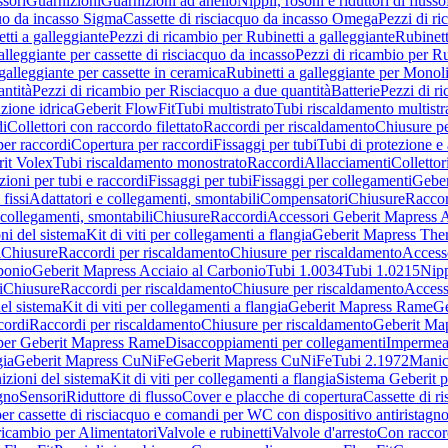
sori
Guarnizioni
Guarnizioni ad anello
Nippli, rosoni e riduttori di flusso
quo da incasso Sigma
Cassette di risciacquo da incasso Omega
Pezzi di r
tti a galleggiante
Pezzi di ricambio per Rubinetti a galleggiante
Rubinett
alleggiante per cassette di risciacquo da incasso
Pezzi di ricambio per Ru
galleggiante per cassette in ceramica
Rubinetti a galleggiante per Monol
ntità
Pezzi di ricambio per Risciacquo a due quantità
Batterie
Pezzi di r
ione idrica
Geberit FlowFit
Tubi multistrato
Tubi riscaldamento multistr
i
Collettori con raccordo filettato
Raccordi per riscaldamento
Chiusure pe
per raccordi
Copertura per raccordi
Fissaggi per tubi
Tubi di protezione e 
it Volex
Tubi riscaldamento monostrato
Raccordi
Allacciamenti
Collettor
ioni per tubi e raccordi
Fissaggi per tubi
Fissaggi per collegamenti
Geber
 fissi
Adattatori e collegamenti, smontabili
Compensatori
Chiusure
Raccor
 collegamenti, smontabili
Chiusure
Raccordi
Accessori Geberit Mapress 
ni del sistema
Kit di viti per collegamenti a flangia
Geberit Mapress The
i
Chiusure
Raccordi per riscaldamento
Chiusure per riscaldamento
Access
bonio
Geberit Mapress Acciaio al Carbonio
Tubi 1.0034
Tubi 1.0215
Nipp
i
Chiusure
Raccordi per riscaldamento
Chiusure per riscaldamento
Access
el sistema
Kit di viti per collegamenti a flangia
Geberit Mapress Rame
Ge
cordi
Raccordi per riscaldamento
Chiusure per riscaldamento
Geberit Ma
per Geberit Mapress Rame
Disaccoppiamenti per collegamenti
Impermeab
gia
Geberit Mapress CuNiFe
Geberit Mapress CuNiFe
Tubi 2.1972
Manic
izioni del sistema
Kit di viti per collegamenti a flangia
Sistema Geberit p
agno
Sensori
Riduttore di flusso
Cover e placche di copertura
Cassette di r
er cassette di risciacquo e comandi per WC con dispositivo antiristagn
ricambio per Alimentatori
Valvole e rubinetti
Valvole d'arresto
Con raccor