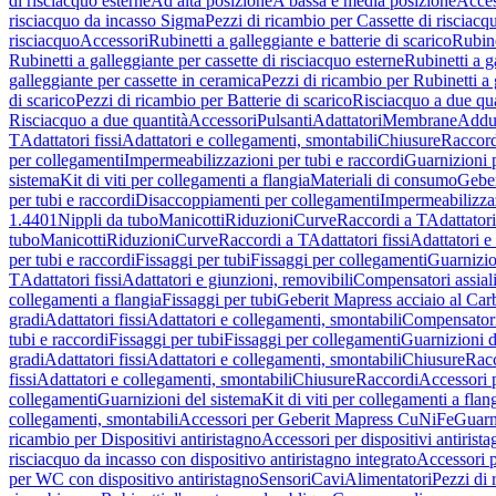
di risciacquo esterne
Ad alta posizione
A bassa e media posizione
Acces
risciacquo da incasso Sigma
Pezzi di ricambio per Cassette di risciac
risciacquo
Accessori
Rubinetti a galleggiante e batterie di scarico
Rubine
Rubinetti a galleggiante per cassette di risciacquo esterne
Rubinetti a g
galleggiante per cassette in ceramica
Pezzi di ricambio per Rubinetti a 
di scarico
Pezzi di ricambio per Batterie di scarico
Risciacquo a due qua
Risciacquo a due quantità
Accessori
Pulsanti
Adattatori
Membrane
Adduz
T
Adattatori fissi
Adattatori e collegamenti, smontabili
Chiusure
Raccord
per collegamenti
Impermeabilizzazioni per tubi e raccordi
Guarnizioni 
sistema
Kit di viti per collegamenti a flangia
Materiali di consumo
Geber
per tubi e raccordi
Disaccoppiamenti per collegamenti
Impermeabilizzaz
1.4401
Nippli da tubo
Manicotti
Riduzioni
Curve
Raccordi a T
Adattatori
tubo
Manicotti
Riduzioni
Curve
Raccordi a T
Adattatori fissi
Adattatori e
per tubi e raccordi
Fissaggi per tubi
Fissaggi per collegamenti
Guarnizio
T
Adattatori fissi
Adattatori e giunzioni, removibili
Compensatori assial
collegamenti a flangia
Fissaggi per tubi
Geberit Mapress acciaio al Car
gradi
Adattatori fissi
Adattatori e collegamenti, smontabili
Compensator
tubi e raccordi
Fissaggi per tubi
Fissaggi per collegamenti
Guarnizioni d
gradi
Adattatori fissi
Adattatori e collegamenti, smontabili
Chiusure
Rac
fissi
Adattatori e collegamenti, smontabili
Chiusure
Raccordi
Accessori 
collegamenti
Guarnizioni del sistema
Kit di viti per collegamenti a flan
collegamenti, smontabili
Accessori per Geberit Mapress CuNiFe
Guarn
ricambio per Dispositivi antiristagno
Accessori per dispositivi antirist
risciacquo da incasso con dispositivo antiristagno integrato
Accessori p
per WC con dispositivo antiristagno
Sensori
Cavi
Alimentatori
Pezzi di 