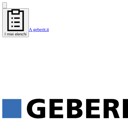
A geberit.it
I miei elenchi