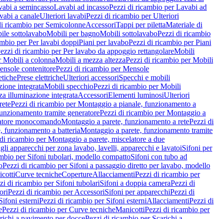
vabi a semincasso
Lavabi ad incasso
Pezzi di ricambio per Lavabi ad
vabi a canale
Ulteriori lavabi
Pezzi di ricambio per Ulteriori
di ricambio per Semicolonne
Accessori
Tappi per piletta
Materiale di
ile sottolavabo
Mobili per bagno
Mobili sottolavabo
Pezzi di ricambio
ambio per Per lavabi doppi
Piani per lavabo
Pezzi di ricambio per Piani
ezzi di ricambio per Per lavabo da appoggio rettangolare
Mobili
r Mobili a colonna
Mobili a mezza altezza
Pezzi di ricambio per Mobili
nsole contenitore
Pezzi di ricambio per Mensole
tiche
Prese elettriche
Ulteriori accessori
Specchi e mobili
zione integrata
Mobili specchio
Pezzi di ricambio per Mobili
za illuminazione integrata
Accessori
Elementi luminosi
Ulteriori
rete
Pezzi di ricambio per Montaggio a pianale, funzionamento a
funzionamento tramite generatore
Pezzi di ricambio per Montaggio a
elatore monocomando
Montaggio a parete, funzionamento a rete
Pezzi di
, funzionamento a batteria
Montaggio a parete, funzionamento tramite
di ricambio per Montaggio a parete, miscelatore a due
gli apparecchi per zona lavabo, lavelli, apparecchi e lavatoi
Sifoni per
ambio per Sifoni tubolari, modello compatto
Sifoni con tubo ad
o
Pezzi di ricambio per Sifoni a passaggio diretto per lavabo, modello
cotti
Curve tecniche
Coperture
Allacciamenti
Pezzi di ricambio per
zi di ricambio per Sifoni tubolari
Sifoni a doppia camera
Pezzi di
ori
Pezzi di ricambio per Accessori
Sifoni per apparecchi
Pezzi di
Sifoni esterni
Pezzi di ricambio per Sifoni esterni
Allacciamenti
Pezzi di
e
Pezzi di ricambio per Curve tecniche
Manicotti
Pezzi di ricambio per
richi a pavimento per docce
Pezzi di ricambio per Scarichi a