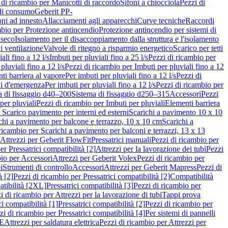
 di ricambio per Manicotti di raccordo
Sifoni a chiocciola
Pezzi di
 di consumo
Geberit PP-
ni ad innesto
Allacciamenti agli apparecchi
Curve tecniche
Raccordi
mbio per Protezione antincendio
Protezione antincendio per sistemi di
nseco
Isolamento per il disaccoppiamento dalla struttura e l'isolamento
i ventilazione
Valvole di ritegno a risparmio energetico
Scarico per tetti
ali fino a 12 l/s
Imbuti per pluviali fino a 25 l/s
Pezzi di ricambio per
pluviali fino a 12 l/s
Pezzi di ricambio per Imbuti per pluviali fino a 12
ti barriera al vapore
Per imbuti per pluviali fino a 12 l/s
Pezzi di
ni d'emergenza
Per imbuti per pluviali fino a 12 l/s
Pezzi di ricambio per
a di fissaggio d40–200
Sistema di fissaggio d250–315
Accessori
Pezzi
per pluviali
Pezzi di ricambio per Imbuti per pluviali
Elementi barriera
 Scarico pavimento per interni ed esterni
Scarichi a pavimento 10 x 10
chi a pavimento per balcone e terrazzo, 10 x 10 cm
Scarichi a
ricambio per Scarichi a pavimento per balconi e terrazzi, 13 x 13
 Attrezzi per Geberit FlowFit
Pressatrici manuali
Pezzi di ricambio per
er Pressatrici compatibilità [2]
Attrezzi per la lavorazione dei tubi
Pezzi
bio per Accessori
Attrezzi per Geberit Volex
Pezzi di ricambio per
i
Strumenti di controllo
Accessori
Attrezzi per Geberit Mapress
Pezzi di
à [2]
Pezzi di ricambio per Pressatrici compatibilità [2]
Compatibilità
atibilità [2XL]
Pressatrici compatibilità [3]
Pezzi di ricambio per
i di ricambio per Attrezzi per la lavorazione di tubi
Tappi prova
i compatibilità [1]
Pressatrici compatibilità [2]
Pezzi di ricambio per
zi di ricambio per Pressatrici compatibilità [4]
Per sistemi di pannelli
PE
Attrezzi per saldatura elettrica
Pezzi di ricambio per Attrezzi per