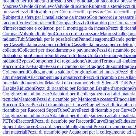
ricambio per Rubinetti d'arresto a sede obliqua
Con raccordi a pressar
Mapress
Valvole di prelievo
Valvole di scarico
Rubinetti a sfera
Pezzi di
pressare
Pezzi di ricambio per Con raccordi a pressare
Con raccordi a 
Rubinetti a sfera per l'installazione da incasso
Con raccordi a pressare
raccordi Volex
Con raccordi Compact
Pezzi di ricambio per Con racc
d'intercettazione e collettori per il montaggio da incasso
Pezzi di ricamb
Compact
Valvole di ritegno
Con raccordi a pressare Mapress
Collegamen
radianti
Tubi
Materiali per la posa
Isolanti
Pannelli sagomati
Bande perim
per Cassette da incasso per collettori
Cassette da incasso per collettori,
collettori
Collettori per riscaldamento a pavimento
Pezzi di ricambio pe
di sfiato rapido
Chiusure
Suddivisori di flusso
Unità di termoregolazion
radiatori
Bypass
Componenti di regolazione
Attuatori
Termostati ambien
Raccordi
Curve
Braghe
Pezzi di ricambio per Braghe
Riduzioni
Braghe 
Collegamenti
Collegamenti a saldare
Congiunzioni ad innesto
Pezzi di 
altri materiali
Allacciamenti agli apparecchi
Pezzi di ricambio per Allac
braccialetti
Guarnizioni
Materiali di consumo
Geberit Silent-PP
Tubi
Pez
Braghe
Riduzioni
Pezzi di ricambio per Riduzioni
Braghe d'ispezione
Pe
Congiunzioni ad innesto
Adattatori per il collegamento ad altri materia
tecniche
Manicotti
Pezzi di ricambio per Manicotti
Accessori
Braccialett
Raccordi
Curve
Pezzi di ricambio per Curve
Braghe
Pezzi di ricambio 
ricambio per Raccordi SuperTube
Curve
Pezzi di ricambio per Curve
D
Congiunzioni ad innesto
Adattatori per il collegamento ad altri materia
PE
Tubi
Raccordi
Pezzi di ricambio per Raccordi
Curve
Braghe
Riduzion
SuperTube
Curve
Raccordi speciali
Collegamenti
Pezzi di ricambio per
altri materiali
Pezzi di ricambio per Adattatori per il collegamento ad alt