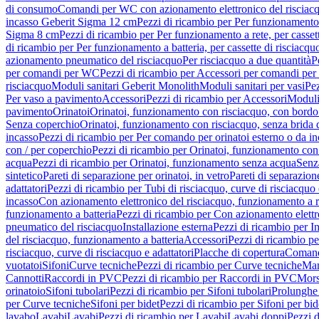
di consumo
Comandi per WC con azionamento elettronico del risciac
incasso Geberit Sigma 12 cm
Pezzi di ricambio per Per funzionamento 
Sigma 8 cm
Pezzi di ricambio per Per funzionamento a rete, per casse
di ricambio per Per funzionamento a batteria, per cassette di risciac
azionamento pneumatico del risciacquo
Per risciacquo a due quantità
P
per comandi per WC
Pezzi di ricambio per Accessori per comandi pe
risciacquo
Moduli sanitari Geberit Monolith
Moduli sanitari per vasi
Pez
Per vaso a pavimento
Accessori
Pezzi di ricambio per Accessori
Moduli 
pavimento
Orinatoi
Orinatoi, funzionamento con risciacquo, con bordo 
Senza coperchio
Orinatoi, funzionamento con risciacquo, senza brida d
incasso
Pezzi di ricambio per Per comando per orinatoi esterno o da i
con / per coperchio
Pezzi di ricambio per Orinatoi, funzionamento con 
acqua
Pezzi di ricambio per Orinatoi, funzionamento senza acqua
Senz
sintetico
Pareti di separazione per orinatoi, in vetro
Pareti di separazion
adattatori
Pezzi di ricambio per Tubi di risciacquo, curve di risciacquo 
incasso
Con azionamento elettronico del risciacquo, funzionamento a r
funzionamento a batteria
Pezzi di ricambio per Con azionamento elettr
pneumatico del risciacquo
Installazione esterna
Pezzi di ricambio per In
del risciacquo, funzionamento a batteria
Accessori
Pezzi di ricambio pe
risciacquo, curve di risciacquo e adattatori
Placche di copertura
Comand
vuotatoi
Sifoni
Curve tecniche
Pezzi di ricambio per Curve tecniche
Man
Cannotti
Raccordi in PVC
Pezzi di ricambio per Raccordi in PVC
Mors
orinatoio
Sifoni tubolari
Pezzi di ricambio per Sifoni tubolari
Prolunghe 
per Curve tecniche
Sifoni per bidet
Pezzi di ricambio per Sifoni per bid
lavabo
Lavabi
Lavabi
Pezzi di ricambio per Lavabi
Lavabi doppi
Pezzi 