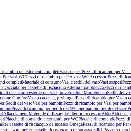
i ricambio per Elementi completi
Vasi sospesi
Pezzi di ricambio per Vasi
vi
Per vasi WC
Pezzi di ricambio per Per vasi WC
Accessori
Pezzi di ric
nti completi
Materiale di consumo
Vasi e sedili del vaso
Vasi sospesi
Pezz
 a cacciata per cassetta di risciacquo esterna monoblocco
Pezzi di ricamb
te di risciacquo esterne per vasi, in vetrochina
Monoblocco
Sedili del va
ersione Comfort
Vasi a cacciata, prolungati
Pezzi di ricambio per Vasi a c
er Sedili del vaso
Vasi per bambini
Pezzi di ricambio per Vasi per bambi
ambini
Pezzi di ricambio per Sedili del WC per bambini
Sedili del vaso
P
ri
Allacciamenti
Materiale di fissaggio
Ulteriori accessori
Bidet
Bidet sosp
ori
Placche di comando e comandi per WC
Placche di comando
Pezzi di
ma
Per cassette di risciacquo da incasso Omega
Pezzi di ricambio per Per
ncasso Twinline
Per cassette di risciacquo da incasso 300T
Pezzi di ricamb