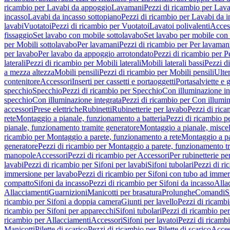
ricambio per Lavabi da appoggio
Lavamani
Pezzi di ricambio per Lav
incasso
Lavabi da incasso sottopiano
Pezzi di ricambio per Lavabi da i
lavabi
Vuotatoi
Pezzi di ricambio per Vuotatoi
Lavatoi polivalenti
Acces
fissaggio
Set lavabo con mobile sottolavabo
Set lavabo per mobile con
per Mobili sottolavabo
Per lavamani
Pezzi di ricambio per Per lavaman
per lavabo
Per lavabo da appoggio arrotondato
Pezzi di ricambio per P
laterali
Pezzi di ricambio per Mobili laterali
Mobili laterali bassi
Pezzi di
a mezza altezza
Mobili pensili
Pezzi di ricambio per Mobili pensili
Ulte
contenitore
Accessori
Inserti per cassetti e portaoggetti
Portasalviette e 
specchio
Specchio
Pezzi di ricambio per Specchio
Con illuminazione in
specchio
Con illuminazione integrata
Pezzi di ricambio per Con illumin
accessori
Prese elettriche
Rubinetti
Rubinetterie per lavabo
Pezzi di rica
rete
Montaggio a pianale, funzionamento a batteria
Pezzi di ricambio p
pianale, funzionamento tramite generatore
Montaggio a pianale, misc
ricambio per Montaggio a parete, funzionamento a rete
Montaggio a pa
generatore
Pezzi di ricambio per Montaggio a parete, funzionamento t
manopole
Accessori
Pezzi di ricambio per Accessori
Per rubinetterie pe
lavabi
Pezzi di ricambio per Sifoni per lavabi
Sifoni tubolari
Pezzi di ri
immersione per lavabo
Pezzi di ricambio per Sifoni con tubo ad immer
compatto
Sifoni da incasso
Pezzi di ricambio per Sifoni da incasso
Alla
Allacciamenti
Guarnizioni
Manicotti per brasatura
Prolunghe
Comandi
S
ricambio per Sifoni a doppia camera
Giunti per lavello
Pezzi di ricambi
ricambio per Sifoni per apparecchi
Sifoni tubolari
Pezzi di ricambio per
ricambio per Allacciamenti
Accessori
Sifoni per lavatoi
Pezzi di ricambi
Manicotti
Pilette di scarico
Pezzi di ricambio per Pilette di scarico
Acces