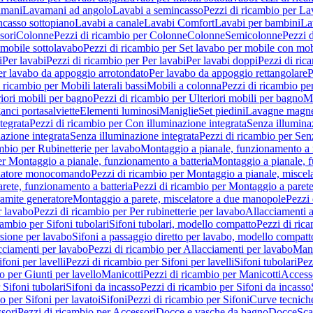
amani
Lavamani ad angolo
Lavabi a semincasso
Pezzi di ricambio per La
ncasso sottopiano
Lavabi a canale
Lavabi Comfort
Lavabi per bambini
La
sori
Colonne
Pezzi di ricambio per Colonne
Colonne
Semicolonne
Pezzi 
 mobile sottolavabo
Pezzi di ricambio per Set lavabo per mobile con mob
i
Per lavabi
Pezzi di ricambio per Per lavabi
Per lavabi doppi
Pezzi di ric
er lavabo da appoggio arrotondato
Per lavabo da appoggio rettangolare
P
 ricambio per Mobili laterali bassi
Mobili a colonna
Pezzi di ricambio pe
riori mobili per bagno
Pezzi di ricambio per Ulteriori mobili per bagno
Me
ganci portasalviette
Elementi luminosi
Maniglie
Set piedini
Lavagne magne
tegrata
Pezzi di ricambio per Con illuminazione integrata
Senza illumina
azione integrata
Senza illuminazione integrata
Pezzi di ricambio per Sen
mbio per Rubinetterie per lavabo
Montaggio a pianale, funzionamento a 
er Montaggio a pianale, funzionamento a batteria
Montaggio a pianale, 
elatore monocomando
Pezzi di ricambio per Montaggio a pianale, misc
rete, funzionamento a batteria
Pezzi di ricambio per Montaggio a parete
ramite generatore
Montaggio a parete, miscelatore a due manopole
Pezzi 
r lavabo
Pezzi di ricambio per Per rubinetterie per lavabo
Allacciamenti a
cambio per Sifoni tubolari
Sifoni tubolari, modello compatto
Pezzi di ric
sione per lavabo
Sifoni a passaggio diretto per lavabo, modello compatt
cciamenti per lavabo
Pezzi di ricambio per Allacciamenti per lavabo
Mani
ifoni per lavelli
Pezzi di ricambio per Sifoni per lavelli
Sifoni tubolari
Pez
o per Giunti per lavello
Manicotti
Pezzi di ricambio per Manicotti
Access
 Sifoni tubolari
Sifoni da incasso
Pezzi di ricambio per Sifoni da incasso
o per Sifoni per lavatoi
Sifoni
Pezzi di ricambio per Sifoni
Curve tecnich
sori
Pezzi di ricambio per Accessori
Docce e vasche da bagno
Docce
Sca