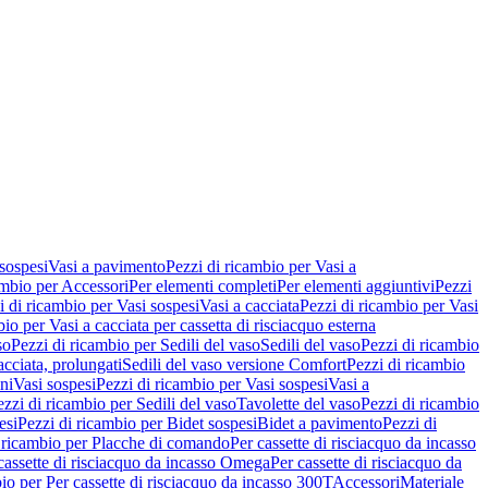
 sospesi
Vasi a pavimento
Pezzi di ricambio per Vasi a
ambio per Accessori
Per elementi completi
Per elementi aggiuntivi
Pezzi
i di ricambio per Vasi sospesi
Vasi a cacciata
Pezzi di ricambio per Vasi
io per Vasi a cacciata per cassetta di risciacquo esterna
so
Pezzi di ricambio per Sedili del vaso
Sedili del vaso
Pezzi di ricambio
acciata, prolungati
Sedili del vaso versione Comfort
Pezzi di ricambio
ni
Vasi sospesi
Pezzi di ricambio per Vasi sospesi
Vasi a
ezzi di ricambio per Sedili del vaso
Tavolette del vaso
Pezzi di ricambio
esi
Pezzi di ricambio per Bidet sospesi
Bidet a pavimento
Pezzi di
 ricambio per Placche di comando
Per cassette di risciacquo da incasso
 cassette di risciacquo da incasso Omega
Per cassette di risciacquo da
io per Per cassette di risciacquo da incasso 300T
Accessori
Materiale