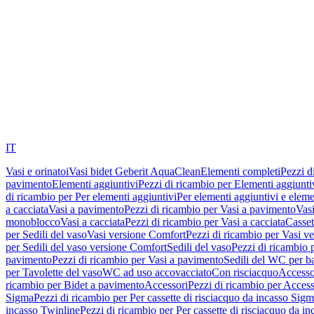
IT
Vasi e orinatoi
Vasi bidet Geberit AquaClean
Elementi completi
Pezzi d
pavimento
Elementi aggiuntivi
Pezzi di ricambio per Elementi aggiunti
di ricambio per Per elementi aggiuntivi
Per elementi aggiuntivi e eleme
a cacciata
Vasi a pavimento
Pezzi di ricambio per Vasi a pavimento
Vasi
monoblocco
Vasi a cacciata
Pezzi di ricambio per Vasi a cacciata
Casset
per Sedili del vaso
Vasi versione Comfort
Pezzi di ricambio per Vasi v
per Sedili del vaso versione Comfort
Sedili del vaso
Pezzi di ricambio p
pavimento
Pezzi di ricambio per Vasi a pavimento
Sedili del WC per b
per Tavolette del vaso
WC ad uso accovacciato
Con risciacquo
Accesso
ricambio per Bidet a pavimento
Accessori
Pezzi di ricambio per Access
Sigma
Pezzi di ricambio per Per cassette di risciacquo da incasso Sig
incasso Twinline
Pezzi di ricambio per Per cassette di risciacquo da i