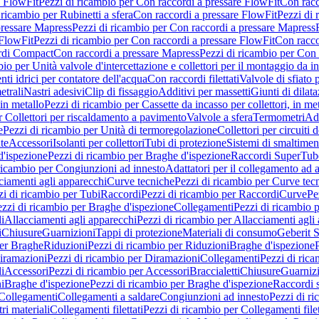
e FlowFit
Pezzi di ricambio per Con raccordi a pressare FlowFit
Con racc
 ricambio per Rubinetti a sfera
Con raccordi a pressare FlowFit
Pezzi di 
pressare Mapress
Pezzi di ricambio per Con raccordi a pressare Mapress
 FlowFit
Pezzi di ricambio per Con raccordi a pressare FlowFit
Con racco
ordi Compact
Con raccordi a pressare Mapress
Pezzi di ricambio per Con 
io per Unità valvole d'intercettazione e collettori per il montaggio da i
ti idrici per contatore dell'acqua
Con raccordi filettati
Valvole di sfiato 
etrali
Nastri adesivi
Clip di fissaggio
Additivi per massetti
Giunti di dilat
 in metallo
Pezzi di ricambio per Cassette da incasso per collettori, in me
r Collettori per riscaldamento a pavimento
Valvole a sfera
Termometri
Ada
e
Pezzi di ricambio per Unità di termoregolazione
Collettori per circuiti d
te
Accessori
Isolanti per collettori
Tubi di protezione
Sistemi di smaltiment
d'ispezione
Pezzi di ricambio per Braghe d'ispezione
Raccordi SuperTub
ricambio per Congiunzioni ad innesto
Adattatori per il collegamento ad al
ciamenti agli apparecchi
Curve tecniche
Pezzi di ricambio per Curve tec
zi di ricambio per Tubi
Raccordi
Pezzi di ricambio per Raccordi
Curve
Pe
zzi di ricambio per Braghe d'ispezione
Collegamenti
Pezzi di ricambio 
li
Allacciamenti agli apparecchi
Pezzi di ricambio per Allacciamenti agli
i
Chiusure
Guarnizioni
Tappi di protezione
Materiali di consumo
Geberit S
per Braghe
Riduzioni
Pezzi di ricambio per Riduzioni
Braghe d'ispezione
iramazioni
Pezzi di ricambio per Diramazioni
Collegamenti
Pezzi di ric
li
Accessori
Pezzi di ricambio per Accessori
Braccialetti
Chiusure
Guarniz
i
Braghe d'ispezione
Pezzi di ricambio per Braghe d'ispezione
Raccordi s
 Collegamenti
Collegamenti a saldare
Congiunzioni ad innesto
Pezzi di r
ri materiali
Collegamenti filettati
Pezzi di ricambio per Collegamenti filet