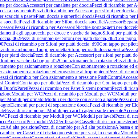
tte per doccia
Accessori per canalette per doccia
Pezzi di ricambio per Ac
occia a pavimento
Pezzi di ricambio per Accessori per sifoni per doccia 
r scarichi a parete
Piatti doccia e superfici doccia
Pezzi di ricambio per P
a specifici
Pezzi di ricambio per Sifoni doccia specifici
Accessori
Separa
cessori
Pezzi di ricambio per Accessori
Nicchie portaoggetti per docce
P
ciamenti agli apparecchi per docce e vasche da bagno
Sifoni per piatti d
doccia, d62
Pezzi di ricambio per Sifoni per piatti doccia, d62
Con tappo p
90
Pezzi di ricambio per Sifoni per piatti doccia, d90
Con tappo per pilett
zi di ricambio per Tappi per piletta
Sifoni per piatti doccia Sestra
Pezzi d
 per piatti doccia
Pezzi di ricambio per Accessori per sifoni per piatti do
ifoni per vasche da bagno, d52
Con azionamento a rotazione
Pezzi di r
etamento per azionamento a rotazione
Con azionamento a rotazione ed e
r azionamento a rotazione ed erogazione al troppopieno
Pezzi di ricam
ezzi di ricambio per Con azionamento a pressione PushControl
Accesso
ushControl
Con tappo per piletta
Pezzi di ricambio per Con tappo per pile
it Duofix
Pareti
Pezzi di ricambio per Pareti
Sistemi portanti
Pezzi di rica
azione
Moduli per WC
Pezzi di ricambio per Moduli per WC
Moduli per 
per Moduli per orinatoi
Moduli per docce con scarico a parete
Pezzi di r
 bagno
Elementi per pareti di separazione doccia
Pezzi di ricambio per Ele
ole
Pezzi di ricambio per Moduli per carichi agenti sulle mensole
Access
r WC
Pezzi di ricambio per Moduli per WC
Moduli per lavabi
Pezzi di ri
occe
Accessori
Per moduli WC
Per fissaggi
Cassette di risciacquo esterne
C
ico
Ad alta posizione
Pezzi di ricambio per Ad alta posizione
A bassa e m
icambio per Cassette di risciacquo esterne per vasi, in ceramica
Monoblo