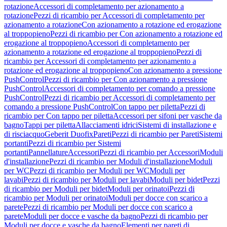
rotazione
Accessori di completamento per azionamento a
rotazione
Pezzi di ricambio per Accessori di completamento per
azionamento a rotazione
Con azionamento a rotazione ed erogazione
al troppopieno
Pezzi di ricambio per Con azionamento a rotazione ed
erogazione al troppopieno
Accessori di completamento per
azionamento a rotazione ed erogazione al troppopieno
Pezzi di
ricambio per Accessori di completamento per azionamento a
rotazione ed erogazione al troppopieno
Con azionamento a pressione
PushControl
Pezzi di ricambio per Con azionamento a pressione
PushControl
Accessori di completamento per comando a pressione
PushControl
Pezzi di ricambio per Accessori di completamento per
comando a pressione PushControl
Con tappo per piletta
Pezzi di
ricambio per Con tappo per piletta
Accessori per sifoni per vasche da
bagno
Tappi per piletta
Allacciamenti idrici
Sistemi di installazione e
di risciacquo
Geberit Duofix
Pareti
Pezzi di ricambio per Pareti
Sistemi
portanti
Pezzi di ricambio per Sistemi
portanti
Pannellature
Accessori
Pezzi di ricambio per Accessori
Moduli
d'installazione
Pezzi di ricambio per Moduli d'installazione
Moduli
per WC
Pezzi di ricambio per Moduli per WC
Moduli per
lavabi
Pezzi di ricambio per Moduli per lavabi
Moduli per bidet
Pezzi
di ricambio per Moduli per bidet
Moduli per orinatoi
Pezzi di
ricambio per Moduli per orinatoi
Moduli per docce con scarico a
parete
Pezzi di ricambio per Moduli per docce con scarico a
parete
Moduli per docce e vasche da bagno
Pezzi di ricambio per
Moduli per docce e vasche da bagno
Elementi per pareti di