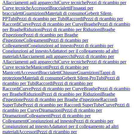
Allacciamenti agli apparecchi
Curve tecniche
Pezzi di ricambio per
Curve tecniche
Accessori
Braccialetti
Fissaggi per
braccialetti
Guarnizioni
Materiali di consumo
Geberit Silent-
PP
Tubi
Pezzi di ricambio per Tubi
Raccordi
Pezzi di ricambio per
Raccordi
Curve
Pezzi di ricambio per Curve
Braghe
Pezzi di ricambio
per Braghe
Riduzioni
Pezzi di ricambio per Riduzioni
Braghe
d'ispezione
Pezzi di ricambio per Braghe
d'ispezione
Collegamenti
Pezzi di ricambio per
Collegamenti
Congiunzioni ad innesto
Pezzi di ricambio per
Congiunzioni ad innesto
Adattatori per il collegamento ad altri
materiali
Allacciamenti agli apparecchi
Pezzi di ricambio per
Allacciamenti agli apparecchi
Curve tecniche
Pezzi di ricambio per
Curve tecniche
Manicotti
Pezzi di ricambio per
Manicotti
Accessori
Braccialetti
Chiusure
Guarnizioni
Tappi di
protezione
Materiali di consumo
Geberit Silent-Pro
Tubi
Pezzi di
ricambio per Tubi
Raccordi
Pezzi di ricambio per
Raccordi
Curve
Pezzi di ricambio per Curve
Braghe
Pezzi di ricambio
per Braghe
Riduzioni
Pezzi di ricambio per Riduzioni
Braghe
d'ispezione
Pezzi di ricambio per Braghe d'ispezione
Raccordi
SuperTube
Pezzi di ricambio per Raccordi SuperTube
Curve
Pezzi di
ricambio per Curve
Diramazioni
Pezzi di ricambio per
Diramazioni
Collegamenti
Pezzi di ricambio per
Collegamenti
Congiunzioni ad innesto
Pezzi di ricambio per
Congiunzioni ad innesto
Adattatori per il collegamento ad altri
materiali
Accessori
Pezzi di ricambio per