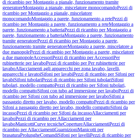
di ricambio per Montaggio a pianale, funzionamento tramite
generatore
Montaggio a pianale, miscelatore monocomando
Pezzi di
ricambio per Montaggio a pianale, miscelatore
monocomando
Montaggio a parete, funzionamento a rete
Pezzi di
ricambio per Montaggio a parete, funzionamento a rete
Montaggio a
parete, funzionamento a batteria
Pezzi di ricambio per Montaggio a
parete, funzionamento a batteria
Montaggio a parete, funzionamento
tramite generatore
Pezzi di ricambio per Montaggio a parete,
funzionamento tramite generatore
Montaggio a parete, miscelatore a
due manopole
Pezzi di ricambio per Montaggio a parete, miscelatore
a due manopole
Accessori
Pezzi di ricambio per Accessori
Per
rubinetterie per lavabo
Pezzi di ricambio per Per rubinetterie per
lavabo
Allacciamenti agli apparecchi per zona lavabo, lavelli,
apparecchi e lavatoi
Sifoni per lavabi
Pezzi di ricambio per Sifoni per
lavabi
Sifoni tubolari
Pezzi di ricambio per Sifoni tubolari
Sifoni
tubolari, modello compatto
Pezzi di ricambio per Sifoni tubolari,
modello compatto
Sifoni con tubo ad immersione per lavabo
Pezzi di
ricambio per Sifoni con tubo ad immersione per lavabo
Sifoni a
passaggio diretto per lavabo, modello compatto
Pezzi di ricambio per
Sifoni a passaggio diretto per lavabo, modello compatto
Sifoni da
incasso
Pezzi di ricambio per Sifoni da incasso
Allacciamenti per
lavabo
Pezzi di ricambio per Allacciamenti per
lavabo
Manicotti
Curve tecniche
Coperture
Allacciamenti
Pezzi di
ricambio per Allacciamenti
Guarnizioni
Manicotti per
brasatura
Prolunghe
Comandi
Sifoni per lavelli
Pezzi di ricambio per