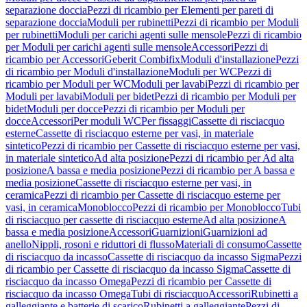
separazione doccia
Pezzi di ricambio per Elementi per pareti di
separazione doccia
Moduli per rubinetti
Pezzi di ricambio per Moduli
per rubinetti
Moduli per carichi agenti sulle mensole
Pezzi di ricambio
per Moduli per carichi agenti sulle mensole
Accessori
Pezzi di
ricambio per Accessori
Geberit Combifix
Moduli d'installazione
Pezzi
di ricambio per Moduli d'installazione
Moduli per WC
Pezzi di
ricambio per Moduli per WC
Moduli per lavabi
Pezzi di ricambio per
Moduli per lavabi
Moduli per bidet
Pezzi di ricambio per Moduli per
bidet
Moduli per docce
Pezzi di ricambio per Moduli per
docce
Accessori
Per moduli WC
Per fissaggi
Cassette di risciacquo
esterne
Cassette di risciacquo esterne per vasi, in materiale
sintetico
Pezzi di ricambio per Cassette di risciacquo esterne per vasi,
in materiale sintetico
Ad alta posizione
Pezzi di ricambio per Ad alta
posizione
A bassa e media posizione
Pezzi di ricambio per A bassa e
media posizione
Cassette di risciacquo esterne per vasi, in
ceramica
Pezzi di ricambio per Cassette di risciacquo esterne per
vasi, in ceramica
Monoblocco
Pezzi di ricambio per Monoblocco
Tubi
di risciacquo per cassette di risciacquo esterne
Ad alta posizione
A
bassa e media posizione
Accessori
Guarnizioni
Guarnizioni ad
anello
Nippli, rosoni e riduttori di flusso
Materiali di consumo
Cassette
di risciacquo da incasso
Cassette di risciacquo da incasso Sigma
Pezzi
di ricambio per Cassette di risciacquo da incasso Sigma
Cassette di
risciacquo da incasso Omega
Pezzi di ricambio per Cassette di
risciacquo da incasso Omega
Tubi di risciacquo
Accessori
Rubinetti a
galleggiante e batterie di scarico
Rubinetti a galleggiante
Pezzi di