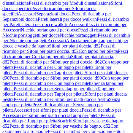
d'installazione
Pezzi di ricambio per Moduli d'installazione
Sifoni
doccia specifici
Pezzi di ricambio per Sifoni doccia
specifici
Accessori
Separazioni doccia
Pezzi di ricambio per
Separazioni doccia
Pareti laterali per docce walk-in
Pezzi di ricambio
per Pareti laterali per docce walk-in
Accessori
Pezzi di ricambio per
Accessori
Nicchie portaoggetti per docce
Pezzi di ricambio per
Nicchie portaoggetti per docce
Nicchie portaoggetti
Pezzi di ricambio
per Nicchie portaoggetti
Accessori
Allacciamenti agli apparecchi per
docce e vasche da bagno
Sifoni per piatti doccia, d52
Pezzi di
ricambio per Sifoni per piatti doccia, d52
Con tappo per piletta
Pezzi
di ricambio per Con tappo per piletta
Sifoni per piatti doccia,
d62
Pezzi di ricambio per Sifoni per piatti doccia, d62
Con tappo per
piletta
Pezzi di ricambio per Con tappo per piletta
Tappi per
piletta
Pezzi di ricambio per Tappi per piletta
Sifoni per piatti doccia,
d90
Pezzi di ricambio per Sifoni per piatti doccia, d90
Con tappo per
piletta
Pezzi di ricambio per Con tappo per piletta
Senza tappo per
piletta
Pezzi di ricambio per Senza tappo per piletta
Tappi per
piletta
Pezzi di ricambio per Tappi per piletta
Sifoni per piatti doccia
Sestra
Pezzi di ricambio per Sifoni per piatti doccia Sestra
Senza
tappo per piletta
Pezzi di ricambio per Senza tappo per
piletta
Accessori per sifoni per piatti doccia
Pezzi di ricambio per
Accessori per sifoni per piatti doccia
Tappi per piletta
Pezzi di
ricambio per Tappi per piletta
Scarichi
Sifoni per vasche da bagno,
d52
Pezzi di ricambio per Sifoni per vasche da bagno, d52
Con
azionamento a rotazione
Pezzi di ricambio per Con azionamento a