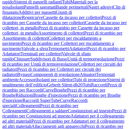
rapido
Sistemi di pannelli radianti
Tubi
Materiali per la
posa
Isolanti
Pannelli sagomati
Bande perimetrali
Nastri adesivi
Clip di
fissaggio
Additivi per massetti
Giunti di
dilatazione
Reggicurve
Cassette da incasso per collettori
Pezzi di
ricambio per Cassette da incasso per collettori
Cassette da incasso per
collettori, in metallo
Pezzi di ricambio per Cassette da incasso per
collettori, in metallo
Assortimento di collettori
Pezzi di ricambio per
Assortimento di collettori
Collettori per riscaldamento a
pavimento
Pezzi di ricambio per Collettori per riscaldamento a
pavimento
Valvole a sfera
Termometri
Adattatori
Pezzi di ricambio per
Adattatori
Terminali per collettori
Valvole di sfiato
rapido
Chiusure
Suddivisori di flusso
Unità di termoregolazione
Pezzi
di ricambio per Unità di termoregolazione
Collettori per circuiti dei
radiatori
Pezzi di ricambio per Collettori per circuiti dei
radiatori
Bypass
Componenti di regolazione
Attuatori
Termostati
ambiente
Accessori
Isolanti per collettori
Tubi di protezione
Sistemi di
smaltimento dell’edificio
Geberit Silent-db20
Tubi
Raccordi
Pezzi di
ricambio per Raccordi
Curve
Braghe
Pezzi di ricambio per
Braghe
Riduzioni
Braghe d'ispezione
Pezzi di ricambio per Braghe
d'ispezione
Raccordi SuperTube
Curve
Raccordi
speciali
Collegamenti
Pezzi di ricambio per
Collegamenti
Collegamenti a saldare
Congiunzioni ad innesto
Pezzi di
ricambio per Congiunzioni ad innesto
Adattatori per il collegamento
ad altri materiali
Pezzi di ricambio per Adattatori per il collegamento
ad altri materiali
Allacciamenti agli apparecchi
Pezzi di ricambio per