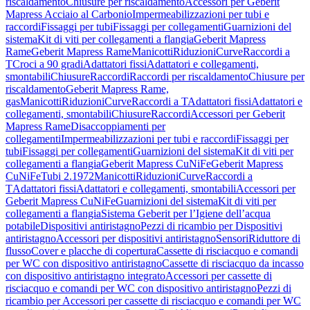
riscaldamento
Chiusure per riscaldamento
Accessori per Geberit
Mapress Acciaio al Carbonio
Impermeabilizzazioni per tubi e
raccordi
Fissaggi per tubi
Fissaggi per collegamenti
Guarnizioni del
sistema
Kit di viti per collegamenti a flangia
Geberit Mapress
Rame
Geberit Mapress Rame
Manicotti
Riduzioni
Curve
Raccordi a
T
Croci a 90 gradi
Adattatori fissi
Adattatori e collegamenti,
smontabili
Chiusure
Raccordi
Raccordi per riscaldamento
Chiusure per
riscaldamento
Geberit Mapress Rame,
gas
Manicotti
Riduzioni
Curve
Raccordi a T
Adattatori fissi
Adattatori e
collegamenti, smontabili
Chiusure
Raccordi
Accessori per Geberit
Mapress Rame
Disaccoppiamenti per
collegamenti
Impermeabilizzazioni per tubi e raccordi
Fissaggi per
tubi
Fissaggi per collegamenti
Guarnizioni del sistema
Kit di viti per
collegamenti a flangia
Geberit Mapress CuNiFe
Geberit Mapress
CuNiFe
Tubi 2.1972
Manicotti
Riduzioni
Curve
Raccordi a
T
Adattatori fissi
Adattatori e collegamenti, smontabili
Accessori per
Geberit Mapress CuNiFe
Guarnizioni del sistema
Kit di viti per
collegamenti a flangia
Sistema Geberit per l’Igiene dell’acqua
potabile
Dispositivi antiristagno
Pezzi di ricambio per Dispositivi
antiristagno
Accessori per dispositivi antiristagno
Sensori
Riduttore di
flusso
Cover e placche di copertura
Cassette di risciacquo e comandi
per WC con dispositivo antiristagno
Cassette di risciacquo da incasso
con dispositivo antiristagno integrato
Accessori per cassette di
risciacquo e comandi per WC con dispositivo antiristagno
Pezzi di
ricambio per Accessori per cassette di risciacquo e comandi per WC