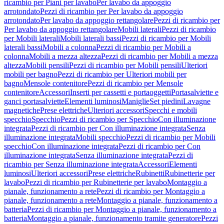
ricambio per Piani per lavabo
Per lavabo da appoggio
arrotondato
Pezzi di ricambio per Per lavabo da appoggio
arrotondato
Per lavabo da appoggio rettangolare
Pezzi di ricambio per
Per lavabo da appoggio rettangolare
Mobili laterali
Pezzi di ricambio
per Mobili laterali
Mobili laterali bassi
Pezzi di ricambio per Mobili
laterali bassi
Mobili a colonna
Pezzi di ricambio per Mobili a
colonna
Mobili a mezza altezza
Pezzi di ricambio per Mobili a mezza
altezza
Mobili pensili
Pezzi di ricambio per Mobili pensili
Ulteriori
mobili per bagno
Pezzi di ricambio per Ulteriori mobili per
bagno
Mensole contenitore
Pezzi di ricambio per Mensole
contenitore
Accessori
Inserti per cassetti e portaoggetti
Portasalviette e
ganci portasalviette
Elementi luminosi
Maniglie
Set piedini
Lavagne
magnetiche
Prese elettriche
Ulteriori accessori
Specchi e mobili
specchio
Specchio
Pezzi di ricambio per Specchio
Con illuminazione
integrata
Pezzi di ricambio per Con illuminazione integrata
Senza
illuminazione integrata
Mobili specchio
Pezzi di ricambio per Mobili
specchio
Con illuminazione integrata
Pezzi di ricambio per Con
illuminazione integrata
Senza illuminazione integrata
Pezzi di
ricambio per Senza illuminazione integrata
Accessori
Elementi
luminosi
Ulteriori accessori
Prese elettriche
Rubinetti
Rubinetterie per
lavabo
Pezzi di ricambio per Rubinetterie per lavabo
Montaggio a
pianale, funzionamento a rete
Pezzi di ricambio per Montaggio a
pianale, funzionamento a rete
Montaggio a pianale, funzionamento a
batteria
Pezzi di ricambio per Montaggio a pianale, funzionamento a
batteria
Montaggio a pianale, funzionamento tramite generatore
Pezzi