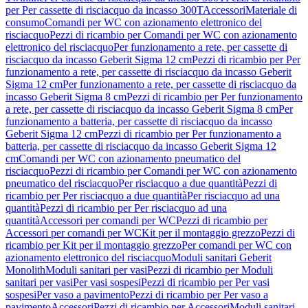
per Per cassette di risciacquo da incasso 300T
Accessori
Materiale di
consumo
Comandi per WC con azionamento elettronico del
risciacquo
Pezzi di ricambio per Comandi per WC con azionamento
elettronico del risciacquo
Per funzionamento a rete, per cassette di
risciacquo da incasso Geberit Sigma 12 cm
Pezzi di ricambio per Per
funzionamento a rete, per cassette di risciacquo da incasso Geberit
Sigma 12 cm
Per funzionamento a rete, per cassette di risciacquo da
incasso Geberit Sigma 8 cm
Pezzi di ricambio per Per funzionamento
a rete, per cassette di risciacquo da incasso Geberit Sigma 8 cm
Per
funzionamento a batteria, per cassette di risciacquo da incasso
Geberit Sigma 12 cm
Pezzi di ricambio per Per funzionamento a
batteria, per cassette di risciacquo da incasso Geberit Sigma 12
cm
Comandi per WC con azionamento pneumatico del
risciacquo
Pezzi di ricambio per Comandi per WC con azionamento
pneumatico del risciacquo
Per risciacquo a due quantità
Pezzi di
ricambio per Per risciacquo a due quantità
Per risciacquo ad una
quantità
Pezzi di ricambio per Per risciacquo ad una
quantità
Accessori per comandi per WC
Pezzi di ricambio per
Accessori per comandi per WC
Kit per il montaggio grezzo
Pezzi di
ricambio per Kit per il montaggio grezzo
Per comandi per WC con
azionamento elettronico del risciacquo
Moduli sanitari Geberit
Monolith
Moduli sanitari per vasi
Pezzi di ricambio per Moduli
sanitari per vasi
Per vasi sospesi
Pezzi di ricambio per Per vasi
sospesi
Per vaso a pavimento
Pezzi di ricambio per Per vaso a
pavimento
Accessori
Pezzi di ricambio per Accessori
Moduli sanitari