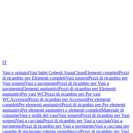
IT
Vasi e orinatoi
Vasi bidet Geberit AquaClean
Elementi completi
Pezzi
di ricambio per Elementi completi
Vasi sospesi
Pezzi di ricambio per
Vasi sospesi
Vasi a pavimento
Pezzi di ricambio per Vasi a
pavimento
Elementi aggiuntivi
Pezzi di ricambio per Elementi
aggiuntivi
Per vasi WC
Pezzi di ricambio per Per vasi
WC
Accessori
Pezzi di ricambio per Accessori
Per elementi
completi
Per elementi aggiuntivi
Pezzi di ricambio per Per elementi
aggiuntivi
Per elementi aggiuntivi e elementi completi
Materiale di
consumo
Vasi e sedili del vaso
Vasi sospesi
Pezzi di ricambio per Vasi
sospesi
Vasi a cacciata
Pezzi di ricambio per Vasi a cacciata
Vasi a
pavimento
Pezzi di ricambio per Vasi a pavimento
Vasi a cacciata per
cassetta di risciacquo esterna monoblocco
Pezzi di ricambio per Vasi