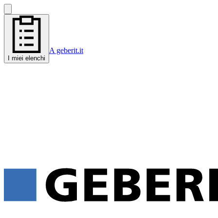
A geberit.it
I miei elenchi