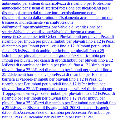
antincendio per sistemi di scarico
Pezzi di ricambio per Protezione
antincendio per sistemi di scarico
Protezione acustica
Isolanti per il
disaccoppiamento dal rumore intrinseco
Isolamento per il
disaccoppiamento dalla struttura e l'isolamento acustico del rumore
trasmesso indirettamente via aria
Protezione
dall'umidità
Impermeabilizzazione
Valvole di ventilazione per
scarico
Valvole di ventilazione
Valvole di ritegno a risparmio
energetico
Scarico per tetti Geberit Pluvia
Imbuti per pluviali
Pezzi di
ricambio per Imbuti per pluviali
Imbuti per pluviali fino a 12 l/s
Pezzi
di ricambio per Imbuti per pluviali fino a 12 l/s
Imbuti per pluviali
fino a 25 l/s
Pezzi di ricambio per Imbuti per pluviali fino a 25
l/s
Imbuti per pluviali per canali di gronda
Pezzi di ricambio per
Imbuti per pluviali per canali di gronda
Imbuti per pluviali fino a 12
l/s
Pezzi di ricambio per Imbuti per pluviali fino a 12 l/s
Imbuti per
pluviali fino a 25 l/s
Pezzi di ricambio per Imbuti per pluviali fino a
25 l/s
Elementi barriera al vapore
Pezzi di ricambio per Elementi
barriera al vapore
Per imbuti per pluviali fino a 12 l/s
Pezzi di
ricambio per Per imbuti per pluviali fino a 12 l/s
Per imbuti per
pluviali fino a 25 l/s
Troppopieni d'emergenza
Pezzi di ricambio per
Troppopieni d'emergenza
Per imbuti per pluviali fino a 12 l/s
Pezzi di
ricambio per Per imbuti per pluviali fino a 12 l/s
Per imbuti per
pluviali fino a 25 l/s
Pezzi di ricambio per Per imbuti per pluviali fino
a 25 l/s
Fissaggi
Sistema di fissaggio d40–200
Sistema di fissaggio
d250–315
Accessori
Pezzi di ricambio per Accessori
Per imbuti per
pluviali
Pezzi di ricambio per Per imbuti per pluviali
Per