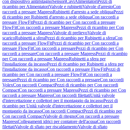
con dispositivo antiristagno
Sensori
Cavi
Alimentatori
Pezzi di
ricambio per Alimentatori
Valvole e rubinetti
Valvole d'arresto
Con
raccordi a pressare Mapress
Rubinetti d'arresto a sede obliqua
Pezzi
di ricambio per Rubinetti d'arresto a sede obliqua
Con raccordi a
pressare FlowFit
Pezzi di ricambio per Con raccordi a pressare
FlowFit
Con raccordi a pressare Mapress
Pezzi di ricambio per Con
raccordi a pressare Mapress
Valvole di prelievo
Valvole di
scarico
Rubinetti a sfera
Pezzi di ricambio per Rubinetti a sfera
Con
raccordi a pressare FlowFit
Pezzi di ricambio per Con raccordi a
pressare FlowFit
Con raccordi a pressare
Pezzi di ricambio per Con
raccordi a pressare
Con raccordi a pressare Mapress
Pezzi di ricambio
per Con raccordi a pressare Mapress
Rubinetti a sfera per
l'installazione da incasso
Pezzi di ricambio per Rubinetti a sfera per
l'installazione da incasso
Con raccordi a pressare FlowFit
Pezzi di
ricambio per Con raccordi a pressare FlowFit
Con raccordi a
pressare
Pezzi di ricambio per Con raccordi a pressare
Con raccordi
Volex
Con raccordi Compact
Pezzi di ricambio per Con raccordi
Compact
Con raccordi a pressare Mapress
Pezzi di ricambio per Con
raccordi a pressare Mapress
Con raccordi filettati
Unità valvole
d'intercettazione e collettori per il montaggio da incasso
Pezzi di
ricambio per Unità valvole d'intercettazione e collettori per il
montaggio da incasso
Con raccordi Compact
Pezzi di ricambio per
Con raccordi Compact
Valvole di ritegno
Con raccordi a pressare
Mapress
Collegamenti idrici per contatore dell'acqua
Con raccordi
filettati
Valvole di sfiato per riscaldamento
Valvole di sfiato