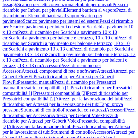
fissaggi
Scarico per tetti convenzionale
Imbuti per pluviali
Pezzi di
ricambio per Imbuti per pluviali
Elementi barriera al vapore
Pezzi di
ricambio per Elementi barriera al vapore
Scarico per
pavimento
Scarico pavimento per interni ed esterni
Pezzi di ricambio
per Scarico pavimento per interni ed esterni
Scarichi a pavimento 10
x 10 cm
Pezzi di ricambio per Scarichi a pavimento 10 x 10
cm
Scarichi a pavimento per balcone e terrazzo, 10 x 10 cm
Pezzi di
ricambio per Scarichi a pavimento per balcone e terrazzo, 10 x 10
cm
Scarichi a pavimento 13 x 13 cm
Pezzi di ricambio per Scarichi a
pavimento 13 x 13 cm
Scarichi a pavimento per balconi e terrazzi, 13
x 13 cm
Pezzi di ricambio per Scarichi a pavimento per balconi e
terrazzi, 13 x 13 cm
Accessori
Pezzi di ricambio per
Accessori
Attrezzi, componenti di rete e software
Attrezzi
Attrezzi per
Geberit FlowFit
Pezzi di ricambio per Attrezzi per Geberit
FlowFit
Pressatrici manuali
Pezzi di ricambio per Pressatrici
manuali
Pressatrici compatibilità [1]
Pezzi di ricambio per Pressatrici
compatibilità [1]
Pressatrici compatibilità [2]
Pezzi di ricambio per
Pressatrici compatibilità [2]
Attrezzi per la lavorazione dei tubi
Pezzi
di ricambio per Attrezzi per la lavorazione dei tubi
Tappi prova
pressione
Strumenti di controllo
Pressatrici con attrezzi
Accessori
Pezzi
di ricambio per Accessori
Attrezzi per Geberit Volex
Pezzi di
ricambio per Attrezzi per Geberit Volex
Pressatrici compatibilità
[2]
Attrezzi per la lavorazione di tubi
Pezzi di ricambio per Attrezzi
per la lavorazione di tubi
Strumenti di controllo
Accessori
Attrezzi per
Geberit Mapress
Pezzi di ricambio per Attrezzi per Geberit