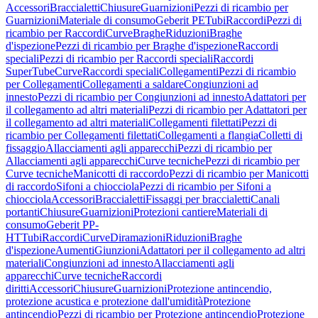
Accessori
Braccialetti
Chiusure
Guarnizioni
Pezzi di ricambio per
Guarnizioni
Materiale di consumo
Geberit PE
Tubi
Raccordi
Pezzi di
ricambio per Raccordi
Curve
Braghe
Riduzioni
Braghe
d'ispezione
Pezzi di ricambio per Braghe d'ispezione
Raccordi
speciali
Pezzi di ricambio per Raccordi speciali
Raccordi
SuperTube
Curve
Raccordi speciali
Collegamenti
Pezzi di ricambio
per Collegamenti
Collegamenti a saldare
Congiunzioni ad
innesto
Pezzi di ricambio per Congiunzioni ad innesto
Adattatori per
il collegamento ad altri materiali
Pezzi di ricambio per Adattatori per
il collegamento ad altri materiali
Collegamenti filettati
Pezzi di
ricambio per Collegamenti filettati
Collegamenti a flangia
Colletti di
fissaggio
Allacciamenti agli apparecchi
Pezzi di ricambio per
Allacciamenti agli apparecchi
Curve tecniche
Pezzi di ricambio per
Curve tecniche
Manicotti di raccordo
Pezzi di ricambio per Manicotti
di raccordo
Sifoni a chiocciola
Pezzi di ricambio per Sifoni a
chiocciola
Accessori
Braccialetti
Fissaggi per braccialetti
Canali
portanti
Chiusure
Guarnizioni
Protezioni cantiere
Materiali di
consumo
Geberit PP-
HT
Tubi
Raccordi
Curve
Diramazioni
Riduzioni
Braghe
d'ispezione
Aumenti
Giunzioni
Adattatori per il collegamento ad altri
materiali
Congiunzioni ad innesto
Allacciamenti agli
apparecchi
Curve tecniche
Raccordi
diritti
Accessori
Chiusure
Guarnizioni
Protezione antincendio,
protezione acustica e protezione dall'umidità
Protezione
antincendio
Pezzi di ricambio per Protezione antincendio
Protezione