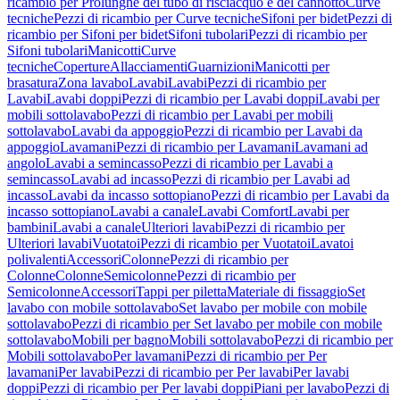
ricambio per Prolunghe del tubo di risciacquo e del cannotto
Curve
tecniche
Pezzi di ricambio per Curve tecniche
Sifoni per bidet
Pezzi di
ricambio per Sifoni per bidet
Sifoni tubolari
Pezzi di ricambio per
Sifoni tubolari
Manicotti
Curve
tecniche
Coperture
Allacciamenti
Guarnizioni
Manicotti per
brasatura
Zona lavabo
Lavabi
Lavabi
Pezzi di ricambio per
Lavabi
Lavabi doppi
Pezzi di ricambio per Lavabi doppi
Lavabi per
mobili sottolavabo
Pezzi di ricambio per Lavabi per mobili
sottolavabo
Lavabi da appoggio
Pezzi di ricambio per Lavabi da
appoggio
Lavamani
Pezzi di ricambio per Lavamani
Lavamani ad
angolo
Lavabi a semincasso
Pezzi di ricambio per Lavabi a
semincasso
Lavabi ad incasso
Pezzi di ricambio per Lavabi ad
incasso
Lavabi da incasso sottopiano
Pezzi di ricambio per Lavabi da
incasso sottopiano
Lavabi a canale
Lavabi Comfort
Lavabi per
bambini
Lavabi a canale
Ulteriori lavabi
Pezzi di ricambio per
Ulteriori lavabi
Vuotatoi
Pezzi di ricambio per Vuotatoi
Lavatoi
polivalenti
Accessori
Colonne
Pezzi di ricambio per
Colonne
Colonne
Semicolonne
Pezzi di ricambio per
Semicolonne
Accessori
Tappi per piletta
Materiale di fissaggio
Set
lavabo con mobile sottolavabo
Set lavabo per mobile con mobile
sottolavabo
Pezzi di ricambio per Set lavabo per mobile con mobile
sottolavabo
Mobili per bagno
Mobili sottolavabo
Pezzi di ricambio per
Mobili sottolavabo
Per lavamani
Pezzi di ricambio per Per
lavamani
Per lavabi
Pezzi di ricambio per Per lavabi
Per lavabi
doppi
Pezzi di ricambio per Per lavabi doppi
Piani per lavabo
Pezzi di