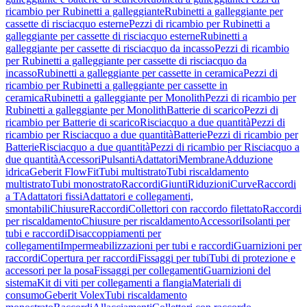
ricambio per Rubinetti a galleggiante
Rubinetti a galleggiante per
cassette di risciacquo esterne
Pezzi di ricambio per Rubinetti a
galleggiante per cassette di risciacquo esterne
Rubinetti a
galleggiante per cassette di risciacquo da incasso
Pezzi di ricambio
per Rubinetti a galleggiante per cassette di risciacquo da
incasso
Rubinetti a galleggiante per cassette in ceramica
Pezzi di
ricambio per Rubinetti a galleggiante per cassette in
ceramica
Rubinetti a galleggiante per Monolith
Pezzi di ricambio per
Rubinetti a galleggiante per Monolith
Batterie di scarico
Pezzi di
ricambio per Batterie di scarico
Risciacquo a due quantità
Pezzi di
ricambio per Risciacquo a due quantità
Batterie
Pezzi di ricambio per
Batterie
Risciacquo a due quantità
Pezzi di ricambio per Risciacquo a
due quantità
Accessori
Pulsanti
Adattatori
Membrane
Adduzione
idrica
Geberit FlowFit
Tubi multistrato
Tubi riscaldamento
multistrato
Tubi monostrato
Raccordi
Giunti
Riduzioni
Curve
Raccordi
a T
Adattatori fissi
Adattatori e collegamenti,
smontabili
Chiusure
Raccordi
Collettori con raccordo filettato
Raccordi
per riscaldamento
Chiusure per riscaldamento
Accessori
Isolanti per
tubi e raccordi
Disaccoppiamenti per
collegamenti
Impermeabilizzazioni per tubi e raccordi
Guarnizioni per
raccordi
Copertura per raccordi
Fissaggi per tubi
Tubi di protezione e
accessori per la posa
Fissaggi per collegamenti
Guarnizioni del
sistema
Kit di viti per collegamenti a flangia
Materiali di
consumo
Geberit Volex
Tubi riscaldamento