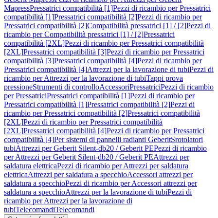
Mapress
Pressatrici compatibilità [1]
Pezzi di ricambio per Pressatrici
compatibilità [1]
Pressatrici compatibilità [2]
Pezzi di ricambio per
Pressatrici compatibilità [2]
Compatibilità pressatrici [1] / [2]
Pezzi di
ricambio per Compatibilità pressatrici [1] / [2]
Pressatrici
compatibilità [2XL]
Pezzi di ricambio per Pressatrici compatibilità
[2XL]
Pressatrici compatibilità [3]
Pezzi di ricambio per Pressatrici
compatibilità [3]
Pressatrici compatibilità [4]
Pezzi di ricambio per
Pressatrici compatibilità [4]
Attrezzi per la lavorazione di tubi
Pezzi di
ricambio per Attrezzi per la lavorazione di tubi
Tappi prova
pressione
Strumenti di controllo
Accessori
Pressatrici
Pezzi di ricambio
per Pressatrici
Pressatrici compatibilità [1]
Pezzi di ricambio per
Pressatrici compatibilità [1]
Pressatrici compatibilità [2]
Pezzi di
ricambio per Pressatrici compatibilità [2]
Pressatrici compatibilità
[2XL]
Pezzi di ricambio per Pressatrici compatibilità
[2XL]
Pressatrici compatibilità [4]
Pezzi di ricambio per Pressatrici
compatibilità [4]
Per sistemi di pannelli radianti Geberit
Srotolatori
tubi
Attrezzi per Geberit Silent-db20 / Geberit PE
Pezzi di ricambio
per Attrezzi per Geberit Silent-db20 / Geberit PE
Attrezzi per
saldatura elettrica
Pezzi di ricambio per Attrezzi per saldatura
elettrica
Attrezzi per saldatura a specchio
Accessori attrezzi per
saldatura a specchio
Pezzi di ricambio per Accessori attrezzi per
saldatura a specchio
Attrezzi per la lavorazione di tubi
Pezzi di
ricambio per Attrezzi per la lavorazione di
tubi
Telecomandi
Telecomandi