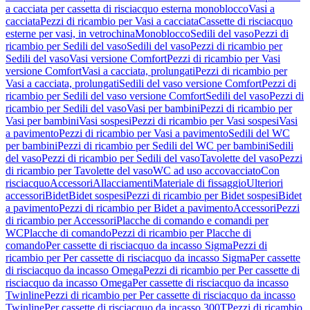
a cacciata per cassetta di risciacquo esterna monoblocco
Vasi a
cacciata
Pezzi di ricambio per Vasi a cacciata
Cassette di risciacquo
esterne per vasi, in vetrochina
Monoblocco
Sedili del vaso
Pezzi di
ricambio per Sedili del vaso
Sedili del vaso
Pezzi di ricambio per
Sedili del vaso
Vasi versione Comfort
Pezzi di ricambio per Vasi
versione Comfort
Vasi a cacciata, prolungati
Pezzi di ricambio per
Vasi a cacciata, prolungati
Sedili del vaso versione Comfort
Pezzi di
ricambio per Sedili del vaso versione Comfort
Sedili del vaso
Pezzi di
ricambio per Sedili del vaso
Vasi per bambini
Pezzi di ricambio per
Vasi per bambini
Vasi sospesi
Pezzi di ricambio per Vasi sospesi
Vasi
a pavimento
Pezzi di ricambio per Vasi a pavimento
Sedili del WC
per bambini
Pezzi di ricambio per Sedili del WC per bambini
Sedili
del vaso
Pezzi di ricambio per Sedili del vaso
Tavolette del vaso
Pezzi
di ricambio per Tavolette del vaso
WC ad uso accovacciato
Con
risciacquo
Accessori
Allacciamenti
Materiale di fissaggio
Ulteriori
accessori
Bidet
Bidet sospesi
Pezzi di ricambio per Bidet sospesi
Bidet
a pavimento
Pezzi di ricambio per Bidet a pavimento
Accessori
Pezzi
di ricambio per Accessori
Placche di comando e comandi per
WC
Placche di comando
Pezzi di ricambio per Placche di
comando
Per cassette di risciacquo da incasso Sigma
Pezzi di
ricambio per Per cassette di risciacquo da incasso Sigma
Per cassette
di risciacquo da incasso Omega
Pezzi di ricambio per Per cassette di
risciacquo da incasso Omega
Per cassette di risciacquo da incasso
Twinline
Pezzi di ricambio per Per cassette di risciacquo da incasso
Twinline
Per cassette di risciacquo da incasso 300T
Pezzi di ricambio