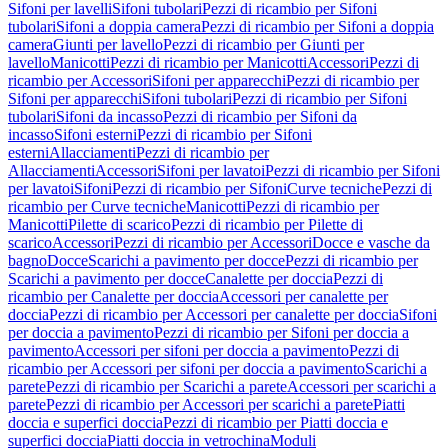
Sifoni per lavelli
Sifoni tubolari
Pezzi di ricambio per Sifoni
tubolari
Sifoni a doppia camera
Pezzi di ricambio per Sifoni a doppia
camera
Giunti per lavello
Pezzi di ricambio per Giunti per
lavello
Manicotti
Pezzi di ricambio per Manicotti
Accessori
Pezzi di
ricambio per Accessori
Sifoni per apparecchi
Pezzi di ricambio per
Sifoni per apparecchi
Sifoni tubolari
Pezzi di ricambio per Sifoni
tubolari
Sifoni da incasso
Pezzi di ricambio per Sifoni da
incasso
Sifoni esterni
Pezzi di ricambio per Sifoni
esterni
Allacciamenti
Pezzi di ricambio per
Allacciamenti
Accessori
Sifoni per lavatoi
Pezzi di ricambio per Sifoni
per lavatoi
Sifoni
Pezzi di ricambio per Sifoni
Curve tecniche
Pezzi di
ricambio per Curve tecniche
Manicotti
Pezzi di ricambio per
Manicotti
Pilette di scarico
Pezzi di ricambio per Pilette di
scarico
Accessori
Pezzi di ricambio per Accessori
Docce e vasche da
bagno
Docce
Scarichi a pavimento per docce
Pezzi di ricambio per
Scarichi a pavimento per docce
Canalette per doccia
Pezzi di
ricambio per Canalette per doccia
Accessori per canalette per
doccia
Pezzi di ricambio per Accessori per canalette per doccia
Sifoni
per doccia a pavimento
Pezzi di ricambio per Sifoni per doccia a
pavimento
Accessori per sifoni per doccia a pavimento
Pezzi di
ricambio per Accessori per sifoni per doccia a pavimento
Scarichi a
parete
Pezzi di ricambio per Scarichi a parete
Accessori per scarichi a
parete
Pezzi di ricambio per Accessori per scarichi a parete
Piatti
doccia e superfici doccia
Pezzi di ricambio per Piatti doccia e
superfici doccia
Piatti doccia in vetrochina
Moduli