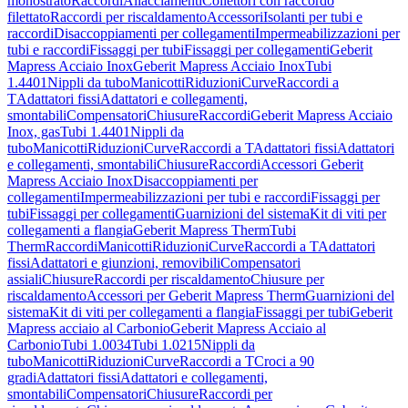
monostrato
Raccordi
Allacciamenti
Collettori con raccordo
filettato
Raccordi per riscaldamento
Accessori
Isolanti per tubi e
raccordi
Disaccoppiamenti per collegamenti
Impermeabilizzazioni per
tubi e raccordi
Fissaggi per tubi
Fissaggi per collegamenti
Geberit
Mapress Acciaio Inox
Geberit Mapress Acciaio Inox
Tubi
1.4401
Nippli da tubo
Manicotti
Riduzioni
Curve
Raccordi a
T
Adattatori fissi
Adattatori e collegamenti,
smontabili
Compensatori
Chiusure
Raccordi
Geberit Mapress Acciaio
Inox, gas
Tubi 1.4401
Nippli da
tubo
Manicotti
Riduzioni
Curve
Raccordi a T
Adattatori fissi
Adattatori
e collegamenti, smontabili
Chiusure
Raccordi
Accessori Geberit
Mapress Acciaio Inox
Disaccoppiamenti per
collegamenti
Impermeabilizzazioni per tubi e raccordi
Fissaggi per
tubi
Fissaggi per collegamenti
Guarnizioni del sistema
Kit di viti per
collegamenti a flangia
Geberit Mapress Therm
Tubi
Therm
Raccordi
Manicotti
Riduzioni
Curve
Raccordi a T
Adattatori
fissi
Adattatori e giunzioni, removibili
Compensatori
assiali
Chiusure
Raccordi per riscaldamento
Chiusure per
riscaldamento
Accessori per Geberit Mapress Therm
Guarnizioni del
sistema
Kit di viti per collegamenti a flangia
Fissaggi per tubi
Geberit
Mapress acciaio al Carbonio
Geberit Mapress Acciaio al
Carbonio
Tubi 1.0034
Tubi 1.0215
Nippli da
tubo
Manicotti
Riduzioni
Curve
Raccordi a T
Croci a 90
gradi
Adattatori fissi
Adattatori e collegamenti,
smontabili
Compensatori
Chiusure
Raccordi per