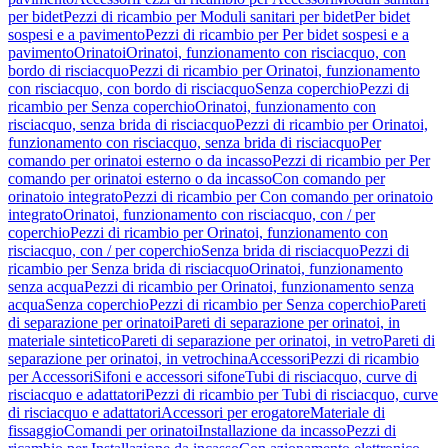
per bidet
Pezzi di ricambio per Moduli sanitari per bidet
Per bidet
sospesi e a pavimento
Pezzi di ricambio per Per bidet sospesi e a
pavimento
Orinatoi
Orinatoi, funzionamento con risciacquo, con
bordo di risciacquo
Pezzi di ricambio per Orinatoi, funzionamento
con risciacquo, con bordo di risciacquo
Senza coperchio
Pezzi di
ricambio per Senza coperchio
Orinatoi, funzionamento con
risciacquo, senza brida di risciacquo
Pezzi di ricambio per Orinatoi,
funzionamento con risciacquo, senza brida di risciacquo
Per
comando per orinatoi esterno o da incasso
Pezzi di ricambio per Per
comando per orinatoi esterno o da incasso
Con comando per
orinatoio integrato
Pezzi di ricambio per Con comando per orinatoio
integrato
Orinatoi, funzionamento con risciacquo, con / per
coperchio
Pezzi di ricambio per Orinatoi, funzionamento con
risciacquo, con / per coperchio
Senza brida di risciacquo
Pezzi di
ricambio per Senza brida di risciacquo
Orinatoi, funzionamento
senza acqua
Pezzi di ricambio per Orinatoi, funzionamento senza
acqua
Senza coperchio
Pezzi di ricambio per Senza coperchio
Pareti
di separazione per orinatoi
Pareti di separazione per orinatoi, in
materiale sintetico
Pareti di separazione per orinatoi, in vetro
Pareti di
separazione per orinatoi, in vetrochina
Accessori
Pezzi di ricambio
per Accessori
Sifoni e accessori sifone
Tubi di risciacquo, curve di
risciacquo e adattatori
Pezzi di ricambio per Tubi di risciacquo, curve
di risciacquo e adattatori
Accessori per erogatore
Materiale di
fissaggio
Comandi per orinatoi
Installazione da incasso
Pezzi di