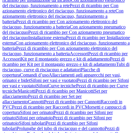
ricambio per Installazione da incasso
Con azionamento elettronico
del risciacquo, funzionamento a rete
Pezzi di ricambio per Con
azionamento elettronico del risciacquo, funzionamento a rete
Con
azionamento elettronico del risciacquo, funzionamento a
batteria
Pezzi di ricambio per Con azionamento elettronico del
risciacquo, funzionamento a batteria
Con azionamento pneumatico
del risciacquo
Pezzi di ricambio per Con azionamento pneumatico
del risciacquo
Installazione esterna
Pezzi di ricambio per Installazione
esterna
Con azionamento elettronico del risciacquo, funzionamento a
batteria
Pezzi di ricambio per Con azionamento elettronico del
risciacquo, funzionamento a batteria
Accessori
Pezzi di ricambio per
Accessori
Kit per il montaggio grezzo e kit di adattamento
Pezzi di
ricambio per Kit per il montaggio grezzo e kit di adattamento
Tubi di
risciacquo, curve di risciacquo e adattatori
Placche di
copertura
Comandi d’uso
Allacciamenti agli apparecchi per vasi,
orinatoi e bidet
Sifoni per vasi e vuotatoi
Pezzi di ricambio per Sifoni
per vasi e vuotatoi
Sifoni
Curve tecniche
Pezzi di ricambio per Curve
tecniche
Manicotti
Pezzi di ricambio per Manicotti
Set per
allacciamento
Pezzi di ricambio per Set per
allacciamento
Cannotti
Pezzi di ricambio per Cannotti
Raccordi in
PVC
Pezzi di ricambio per Raccordi in PVC
Morsetti e cappucci di
copertura
Sifoni per orinatoi
Pezzi di ricambio per Sifoni per
orinatoi
Sifoni per orinatoio
Pezzi di ricambio per Sifoni per
orinatoio
Sifoni tubolari
Pezzi di ricambio per Sifoni
tubolari
Prolunghe del tubo di risciacquo e del cannotto
Pezzi di