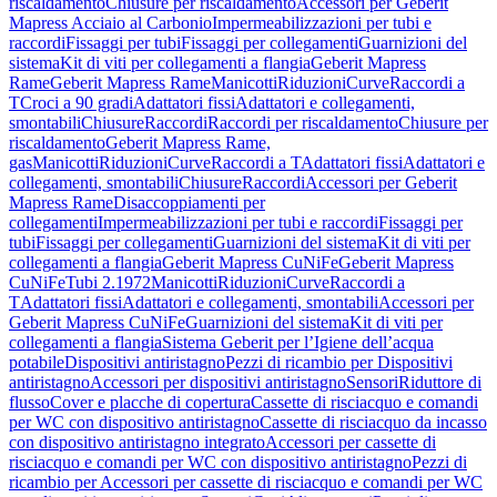
riscaldamento
Chiusure per riscaldamento
Accessori per Geberit
Mapress Acciaio al Carbonio
Impermeabilizzazioni per tubi e
raccordi
Fissaggi per tubi
Fissaggi per collegamenti
Guarnizioni del
sistema
Kit di viti per collegamenti a flangia
Geberit Mapress
Rame
Geberit Mapress Rame
Manicotti
Riduzioni
Curve
Raccordi a
T
Croci a 90 gradi
Adattatori fissi
Adattatori e collegamenti,
smontabili
Chiusure
Raccordi
Raccordi per riscaldamento
Chiusure per
riscaldamento
Geberit Mapress Rame,
gas
Manicotti
Riduzioni
Curve
Raccordi a T
Adattatori fissi
Adattatori e
collegamenti, smontabili
Chiusure
Raccordi
Accessori per Geberit
Mapress Rame
Disaccoppiamenti per
collegamenti
Impermeabilizzazioni per tubi e raccordi
Fissaggi per
tubi
Fissaggi per collegamenti
Guarnizioni del sistema
Kit di viti per
collegamenti a flangia
Geberit Mapress CuNiFe
Geberit Mapress
CuNiFe
Tubi 2.1972
Manicotti
Riduzioni
Curve
Raccordi a
T
Adattatori fissi
Adattatori e collegamenti, smontabili
Accessori per
Geberit Mapress CuNiFe
Guarnizioni del sistema
Kit di viti per
collegamenti a flangia
Sistema Geberit per l’Igiene dell’acqua
potabile
Dispositivi antiristagno
Pezzi di ricambio per Dispositivi
antiristagno
Accessori per dispositivi antiristagno
Sensori
Riduttore di
flusso
Cover e placche di copertura
Cassette di risciacquo e comandi
per WC con dispositivo antiristagno
Cassette di risciacquo da incasso
con dispositivo antiristagno integrato
Accessori per cassette di
risciacquo e comandi per WC con dispositivo antiristagno
Pezzi di
ricambio per Accessori per cassette di risciacquo e comandi per WC