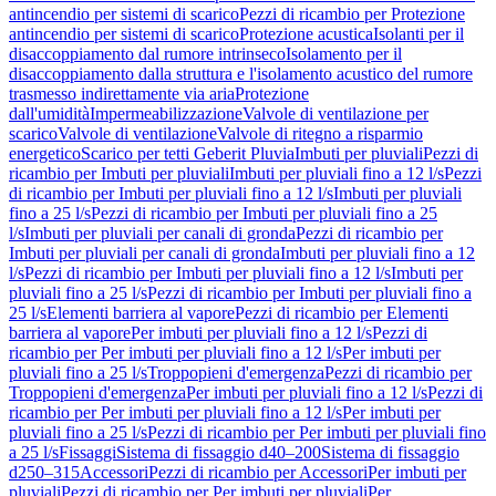
antincendio per sistemi di scarico
Pezzi di ricambio per Protezione
antincendio per sistemi di scarico
Protezione acustica
Isolanti per il
disaccoppiamento dal rumore intrinseco
Isolamento per il
disaccoppiamento dalla struttura e l'isolamento acustico del rumore
trasmesso indirettamente via aria
Protezione
dall'umidità
Impermeabilizzazione
Valvole di ventilazione per
scarico
Valvole di ventilazione
Valvole di ritegno a risparmio
energetico
Scarico per tetti Geberit Pluvia
Imbuti per pluviali
Pezzi di
ricambio per Imbuti per pluviali
Imbuti per pluviali fino a 12 l/s
Pezzi
di ricambio per Imbuti per pluviali fino a 12 l/s
Imbuti per pluviali
fino a 25 l/s
Pezzi di ricambio per Imbuti per pluviali fino a 25
l/s
Imbuti per pluviali per canali di gronda
Pezzi di ricambio per
Imbuti per pluviali per canali di gronda
Imbuti per pluviali fino a 12
l/s
Pezzi di ricambio per Imbuti per pluviali fino a 12 l/s
Imbuti per
pluviali fino a 25 l/s
Pezzi di ricambio per Imbuti per pluviali fino a
25 l/s
Elementi barriera al vapore
Pezzi di ricambio per Elementi
barriera al vapore
Per imbuti per pluviali fino a 12 l/s
Pezzi di
ricambio per Per imbuti per pluviali fino a 12 l/s
Per imbuti per
pluviali fino a 25 l/s
Troppopieni d'emergenza
Pezzi di ricambio per
Troppopieni d'emergenza
Per imbuti per pluviali fino a 12 l/s
Pezzi di
ricambio per Per imbuti per pluviali fino a 12 l/s
Per imbuti per
pluviali fino a 25 l/s
Pezzi di ricambio per Per imbuti per pluviali fino
a 25 l/s
Fissaggi
Sistema di fissaggio d40–200
Sistema di fissaggio
d250–315
Accessori
Pezzi di ricambio per Accessori
Per imbuti per
pluviali
Pezzi di ricambio per Per imbuti per pluviali
Per