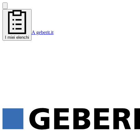
A geberit.it
I miei elenchi