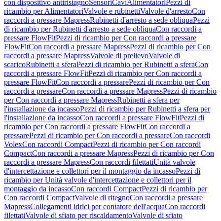
con dispositivo antiristagno
Sensori
Cavi
Alimentatori
Pezzi di
ricambio per Alimentatori
Valvole e rubinetti
Valvole d'arresto
Con
raccordi a pressare Mapress
Rubinetti d'arresto a sede obliqua
Pezzi
di ricambio per Rubinetti d'arresto a sede obliqua
Con raccordi a
pressare FlowFit
Pezzi di ricambio per Con raccordi a pressare
FlowFit
Con raccordi a pressare Mapress
Pezzi di ricambio per Con
raccordi a pressare Mapress
Valvole di prelievo
Valvole di
scarico
Rubinetti a sfera
Pezzi di ricambio per Rubinetti a sfera
Con
raccordi a pressare FlowFit
Pezzi di ricambio per Con raccordi a
pressare FlowFit
Con raccordi a pressare
Pezzi di ricambio per Con
raccordi a pressare
Con raccordi a pressare Mapress
Pezzi di ricambio
per Con raccordi a pressare Mapress
Rubinetti a sfera per
l'installazione da incasso
Pezzi di ricambio per Rubinetti a sfera per
l'installazione da incasso
Con raccordi a pressare FlowFit
Pezzi di
ricambio per Con raccordi a pressare FlowFit
Con raccordi a
pressare
Pezzi di ricambio per Con raccordi a pressare
Con raccordi
Volex
Con raccordi Compact
Pezzi di ricambio per Con raccordi
Compact
Con raccordi a pressare Mapress
Pezzi di ricambio per Con
raccordi a pressare Mapress
Con raccordi filettati
Unità valvole
d'intercettazione e collettori per il montaggio da incasso
Pezzi di
ricambio per Unità valvole d'intercettazione e collettori per il
montaggio da incasso
Con raccordi Compact
Pezzi di ricambio per
Con raccordi Compact
Valvole di ritegno
Con raccordi a pressare
Mapress
Collegamenti idrici per contatore dell'acqua
Con raccordi
filettati
Valvole di sfiato per riscaldamento
Valvole di sfiato