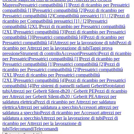
Mapress
Pressatrici compatibilità [1]
Pezzi di ricambio per Pressatrici
compatibilità [1]
Pressatrici compatibilità [2]
Pezzi di ricambio per
Pressatrici compatibilità [2]
Compatibilità pressatrici [1] / [2]
Pezzi di
ricambio per Compatibilità pressatrici [1] / [2]
Pressatrici
compatibilità [2XL]
Pezzi di ricambio per Pressatrici compatibilità
[2XL]
Pressatrici compatibilità [3]
Pezzi di ricambio per Pressatrici
compatibilità [3]
Pressatrici compatibilità [4]
Pezzi di ricambio per
Pressatrici compatibilità [4]
Attrezzi per la lavorazione di tubi
Pezzi di
ricambio per Attrezzi per la lavorazione di tubi
Tappi prova
pressione
Strumenti di controllo
Accessori
Pressatrici
Pezzi di ricambio
per Pressatrici
Pressatrici compatibilità [1]
Pezzi di ricambio per
Pressatrici compatibilità [1]
Pressatrici compatibilità [2]
Pezzi di
ricambio per Pressatrici compatibilità [2]
Pressatrici compatibilità
[2XL]
Pezzi di ricambio per Pressatrici compatibilità
[2XL]
Pressatrici compatibilità [4]
Pezzi di ricambio per Pressatrici
compatibilità [4]
Per sistemi di pannelli radianti Geberit
Srotolatori
tubi
Attrezzi per Geberit Silent-db20 / Geberit PE
Pezzi di ricambio
per Attrezzi per Geberit Silent-db20 / Geberit PE
Attrezzi per
saldatura elettrica
Pezzi di ricambio per Attrezzi per saldatura
elettrica
Attrezzi per saldatura a specchio
Accessori attrezzi per
saldatura a specchio
Pezzi di ricambio per Accessori attrezzi per
saldatura a specchio
Attrezzi per la lavorazione di tubi
Pezzi di
ricambio per Attrezzi per la lavorazione di
tubi
Telecomandi
Telecomandi