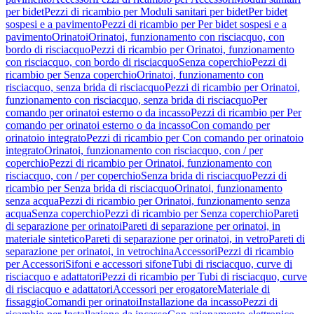
per bidet
Pezzi di ricambio per Moduli sanitari per bidet
Per bidet
sospesi e a pavimento
Pezzi di ricambio per Per bidet sospesi e a
pavimento
Orinatoi
Orinatoi, funzionamento con risciacquo, con
bordo di risciacquo
Pezzi di ricambio per Orinatoi, funzionamento
con risciacquo, con bordo di risciacquo
Senza coperchio
Pezzi di
ricambio per Senza coperchio
Orinatoi, funzionamento con
risciacquo, senza brida di risciacquo
Pezzi di ricambio per Orinatoi,
funzionamento con risciacquo, senza brida di risciacquo
Per
comando per orinatoi esterno o da incasso
Pezzi di ricambio per Per
comando per orinatoi esterno o da incasso
Con comando per
orinatoio integrato
Pezzi di ricambio per Con comando per orinatoio
integrato
Orinatoi, funzionamento con risciacquo, con / per
coperchio
Pezzi di ricambio per Orinatoi, funzionamento con
risciacquo, con / per coperchio
Senza brida di risciacquo
Pezzi di
ricambio per Senza brida di risciacquo
Orinatoi, funzionamento
senza acqua
Pezzi di ricambio per Orinatoi, funzionamento senza
acqua
Senza coperchio
Pezzi di ricambio per Senza coperchio
Pareti
di separazione per orinatoi
Pareti di separazione per orinatoi, in
materiale sintetico
Pareti di separazione per orinatoi, in vetro
Pareti di
separazione per orinatoi, in vetrochina
Accessori
Pezzi di ricambio
per Accessori
Sifoni e accessori sifone
Tubi di risciacquo, curve di
risciacquo e adattatori
Pezzi di ricambio per Tubi di risciacquo, curve
di risciacquo e adattatori
Accessori per erogatore
Materiale di
fissaggio
Comandi per orinatoi
Installazione da incasso
Pezzi di