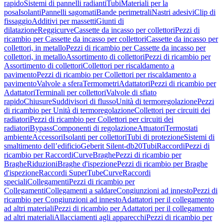
rapido
Sistemi di pannelli radianti
Tubi
Materiali per la
posa
Isolanti
Pannelli sagomati
Bande perimetrali
Nastri adesivi
Clip di
fissaggio
Additivi per massetti
Giunti di
dilatazione
Reggicurve
Cassette da incasso per collettori
Pezzi di
ricambio per Cassette da incasso per collettori
Cassette da incasso per
collettori, in metallo
Pezzi di ricambio per Cassette da incasso per
collettori, in metallo
Assortimento di collettori
Pezzi di ricambio per
Assortimento di collettori
Collettori per riscaldamento a
pavimento
Pezzi di ricambio per Collettori per riscaldamento a
pavimento
Valvole a sfera
Termometri
Adattatori
Pezzi di ricambio per
Adattatori
Terminali per collettori
Valvole di sfiato
rapido
Chiusure
Suddivisori di flusso
Unità di termoregolazione
Pezzi
di ricambio per Unità di termoregolazione
Collettori per circuiti dei
radiatori
Pezzi di ricambio per Collettori per circuiti dei
radiatori
Bypass
Componenti di regolazione
Attuatori
Termostati
ambiente
Accessori
Isolanti per collettori
Tubi di protezione
Sistemi di
smaltimento dell’edificio
Geberit Silent-db20
Tubi
Raccordi
Pezzi di
ricambio per Raccordi
Curve
Braghe
Pezzi di ricambio per
Braghe
Riduzioni
Braghe d'ispezione
Pezzi di ricambio per Braghe
d'ispezione
Raccordi SuperTube
Curve
Raccordi
speciali
Collegamenti
Pezzi di ricambio per
Collegamenti
Collegamenti a saldare
Congiunzioni ad innesto
Pezzi di
ricambio per Congiunzioni ad innesto
Adattatori per il collegamento
ad altri materiali
Pezzi di ricambio per Adattatori per il collegamento
ad altri materiali
Allacciamenti agli apparecchi
Pezzi di ricambio per