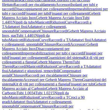
monostrato
Raccordi
Allacciamenti
Collettori con raccordo
filettato
Raccordi per riscaldamento
Accessori
Isolanti per tubi e
raccordi
Disaccoppiamenti per collegamenti
Impermeabilizzazioni per
tubi e raccordi
Fissaggi per tubi
Fissaggi per collegamenti
Geberit
Mapress Acciaio Inox
Geberit Mapress Acciaio Inox
Tubi
1.4401
Nippli da tubo
Manicotti
Riduzioni
Curve
Raccordi a
T
Adattatori fissi
Adattatori e collegamenti,
smontabili
Compensatori
Chiusure
Raccordi
Geberit Mapress Acciaio
Inox, gas
Tubi 1.4401
Nippli da
tubo
Manicotti
Riduzioni
Curve
Raccordi a T
Adattatori fissi
Adattatori
e collegamenti, smontabili
Chiusure
Raccordi
Accessori Geberit
Mapress Acciaio Inox
Disaccoppiamenti per
collegamenti
Impermeabilizzazioni per tubi e raccordi
Fissaggi per
tubi
Fissaggi per collegamenti
Guarnizioni del sistema
Kit di viti per
collegamenti a flangia
Geberit Mapress Therm
Tubi
Therm
Raccordi
Manicotti
Riduzioni
Curve
Raccordi a T
Adattatori
fissi
Adattatori e giunzioni, removibili
Compensatori
assiali
Chiusure
Raccordi per riscaldamento
Chiusure per
riscaldamento
Accessori per Geberit Mapress Therm
Guarnizioni del
sistema
Kit di viti per collegamenti a flangia
Fissaggi per tubi
Geberit
Mapress acciaio al Carbonio
Geberit Mapress Acciaio al
Carbonio
Tubi 1.0034
Tubi 1.0215
Nippli da
tubo
Manicotti
Riduzioni
Curve
Raccordi a T
Croci a 90
gradi
Adattatori fissi
Adattatori e collegamenti,
smontabili
Compensatori
Chiusure
Raccordi per