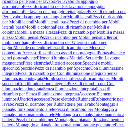
ricambio per Piani per lavabo
Per lavabo da appoggio
arrotondato
Pezzi di ricambio per Per lavabo da appoggio
arrotondato
Per lavabo da appoggio rettangolare
Pezzi di ricambio per
Per lavabo da appoggio rettangolare
Mobili laterali
Pezzi di ricambio
per Mobili laterali
Mobili laterali bassi
Pezzi di ricambio per Mobili
laterali bassi
Mobili a colonna
Pezzi di ricambio per Mobili a
colonna
Mobili a mezza altezza
Pezzi di ricambio per Mobili a mezza
altezza
Mobili pensili
Pezzi di ricambio per Mobili pensili
Ulteriori
mobili per bagno
Pezzi di ricambio per Ulteriori mobili per
bagno
Mensole contenitore
Pezzi di ricambio per Mensole
contenitore
Accessori
Inserti per cassetti e portaoggetti
Portasalviette e
ganci portasalviette
Elementi luminosi
Maniglie
Set piedini
Lavagne
magnetiche
Prese elettriche
Ulteriori accessori
Specchi e mobili
specchio
Specchio
Pezzi di ricambio per Specchio
Con illuminazione
integrata
Pezzi di ricambio per Con illuminazione integrata
Senza
illuminazione integrata
Mobili specchio
Pezzi di ricambio per Mobili
specchio
Con illuminazione integrata
Pezzi di ricambio per Con
illuminazione integrata
Senza illuminazione integrata
Pezzi di
ricambio per Senza illuminazione integrata
Accessori
Elementi
luminosi
Ulteriori accessori
Prese elettriche
Rubinetti
Rubinetterie per
lavabo
Pezzi di ricambio per Rubinetterie per lavabo
Montaggio a
pianale, funzionamento a rete
Pezzi di ricambio per Montaggio a
pianale, funzionamento a rete
Montaggio a pianale, funzionamento a
batteria
Pezzi di ricambio per Montaggio a pianale, funzionamento a
batteria
Montaggio a pianale, funzionamento tramite generatore
Pezzi