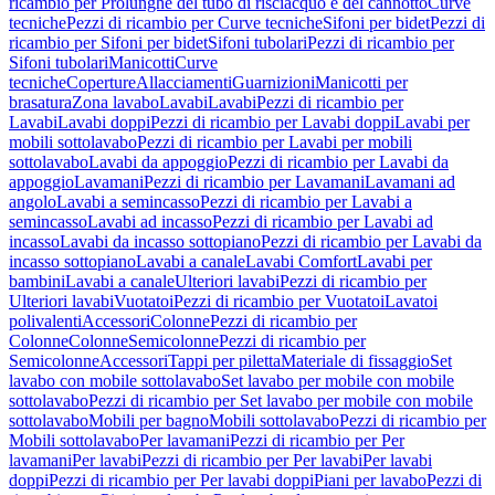
ricambio per Prolunghe del tubo di risciacquo e del cannotto
Curve
tecniche
Pezzi di ricambio per Curve tecniche
Sifoni per bidet
Pezzi di
ricambio per Sifoni per bidet
Sifoni tubolari
Pezzi di ricambio per
Sifoni tubolari
Manicotti
Curve
tecniche
Coperture
Allacciamenti
Guarnizioni
Manicotti per
brasatura
Zona lavabo
Lavabi
Lavabi
Pezzi di ricambio per
Lavabi
Lavabi doppi
Pezzi di ricambio per Lavabi doppi
Lavabi per
mobili sottolavabo
Pezzi di ricambio per Lavabi per mobili
sottolavabo
Lavabi da appoggio
Pezzi di ricambio per Lavabi da
appoggio
Lavamani
Pezzi di ricambio per Lavamani
Lavamani ad
angolo
Lavabi a semincasso
Pezzi di ricambio per Lavabi a
semincasso
Lavabi ad incasso
Pezzi di ricambio per Lavabi ad
incasso
Lavabi da incasso sottopiano
Pezzi di ricambio per Lavabi da
incasso sottopiano
Lavabi a canale
Lavabi Comfort
Lavabi per
bambini
Lavabi a canale
Ulteriori lavabi
Pezzi di ricambio per
Ulteriori lavabi
Vuotatoi
Pezzi di ricambio per Vuotatoi
Lavatoi
polivalenti
Accessori
Colonne
Pezzi di ricambio per
Colonne
Colonne
Semicolonne
Pezzi di ricambio per
Semicolonne
Accessori
Tappi per piletta
Materiale di fissaggio
Set
lavabo con mobile sottolavabo
Set lavabo per mobile con mobile
sottolavabo
Pezzi di ricambio per Set lavabo per mobile con mobile
sottolavabo
Mobili per bagno
Mobili sottolavabo
Pezzi di ricambio per
Mobili sottolavabo
Per lavamani
Pezzi di ricambio per Per
lavamani
Per lavabi
Pezzi di ricambio per Per lavabi
Per lavabi
doppi
Pezzi di ricambio per Per lavabi doppi
Piani per lavabo
Pezzi di