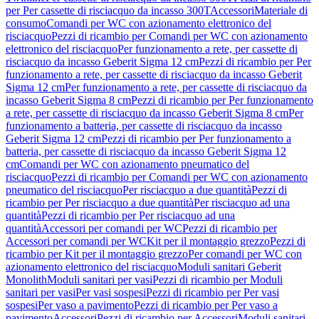
per Per cassette di risciacquo da incasso 300T
Accessori
Materiale di
consumo
Comandi per WC con azionamento elettronico del
risciacquo
Pezzi di ricambio per Comandi per WC con azionamento
elettronico del risciacquo
Per funzionamento a rete, per cassette di
risciacquo da incasso Geberit Sigma 12 cm
Pezzi di ricambio per Per
funzionamento a rete, per cassette di risciacquo da incasso Geberit
Sigma 12 cm
Per funzionamento a rete, per cassette di risciacquo da
incasso Geberit Sigma 8 cm
Pezzi di ricambio per Per funzionamento
a rete, per cassette di risciacquo da incasso Geberit Sigma 8 cm
Per
funzionamento a batteria, per cassette di risciacquo da incasso
Geberit Sigma 12 cm
Pezzi di ricambio per Per funzionamento a
batteria, per cassette di risciacquo da incasso Geberit Sigma 12
cm
Comandi per WC con azionamento pneumatico del
risciacquo
Pezzi di ricambio per Comandi per WC con azionamento
pneumatico del risciacquo
Per risciacquo a due quantità
Pezzi di
ricambio per Per risciacquo a due quantità
Per risciacquo ad una
quantità
Pezzi di ricambio per Per risciacquo ad una
quantità
Accessori per comandi per WC
Pezzi di ricambio per
Accessori per comandi per WC
Kit per il montaggio grezzo
Pezzi di
ricambio per Kit per il montaggio grezzo
Per comandi per WC con
azionamento elettronico del risciacquo
Moduli sanitari Geberit
Monolith
Moduli sanitari per vasi
Pezzi di ricambio per Moduli
sanitari per vasi
Per vasi sospesi
Pezzi di ricambio per Per vasi
sospesi
Per vaso a pavimento
Pezzi di ricambio per Per vaso a
pavimento
Accessori
Pezzi di ricambio per Accessori
Moduli sanitari