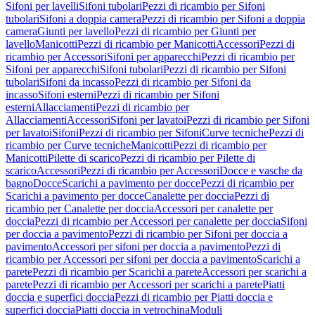
Sifoni per lavelli
Sifoni tubolari
Pezzi di ricambio per Sifoni
tubolari
Sifoni a doppia camera
Pezzi di ricambio per Sifoni a doppia
camera
Giunti per lavello
Pezzi di ricambio per Giunti per
lavello
Manicotti
Pezzi di ricambio per Manicotti
Accessori
Pezzi di
ricambio per Accessori
Sifoni per apparecchi
Pezzi di ricambio per
Sifoni per apparecchi
Sifoni tubolari
Pezzi di ricambio per Sifoni
tubolari
Sifoni da incasso
Pezzi di ricambio per Sifoni da
incasso
Sifoni esterni
Pezzi di ricambio per Sifoni
esterni
Allacciamenti
Pezzi di ricambio per
Allacciamenti
Accessori
Sifoni per lavatoi
Pezzi di ricambio per Sifoni
per lavatoi
Sifoni
Pezzi di ricambio per Sifoni
Curve tecniche
Pezzi di
ricambio per Curve tecniche
Manicotti
Pezzi di ricambio per
Manicotti
Pilette di scarico
Pezzi di ricambio per Pilette di
scarico
Accessori
Pezzi di ricambio per Accessori
Docce e vasche da
bagno
Docce
Scarichi a pavimento per docce
Pezzi di ricambio per
Scarichi a pavimento per docce
Canalette per doccia
Pezzi di
ricambio per Canalette per doccia
Accessori per canalette per
doccia
Pezzi di ricambio per Accessori per canalette per doccia
Sifoni
per doccia a pavimento
Pezzi di ricambio per Sifoni per doccia a
pavimento
Accessori per sifoni per doccia a pavimento
Pezzi di
ricambio per Accessori per sifoni per doccia a pavimento
Scarichi a
parete
Pezzi di ricambio per Scarichi a parete
Accessori per scarichi a
parete
Pezzi di ricambio per Accessori per scarichi a parete
Piatti
doccia e superfici doccia
Pezzi di ricambio per Piatti doccia e
superfici doccia
Piatti doccia in vetrochina
Moduli