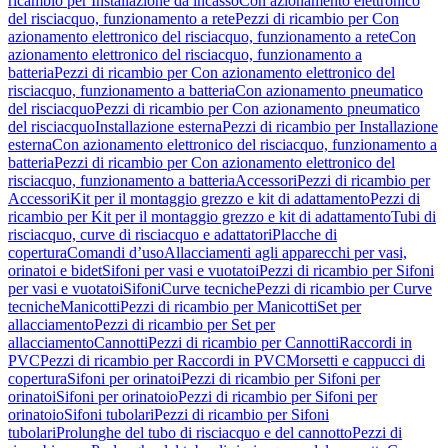
ricambio per Installazione da incasso
Con azionamento elettronico
del risciacquo, funzionamento a rete
Pezzi di ricambio per Con
azionamento elettronico del risciacquo, funzionamento a rete
Con
azionamento elettronico del risciacquo, funzionamento a
batteria
Pezzi di ricambio per Con azionamento elettronico del
risciacquo, funzionamento a batteria
Con azionamento pneumatico
del risciacquo
Pezzi di ricambio per Con azionamento pneumatico
del risciacquo
Installazione esterna
Pezzi di ricambio per Installazione
esterna
Con azionamento elettronico del risciacquo, funzionamento a
batteria
Pezzi di ricambio per Con azionamento elettronico del
risciacquo, funzionamento a batteria
Accessori
Pezzi di ricambio per
Accessori
Kit per il montaggio grezzo e kit di adattamento
Pezzi di
ricambio per Kit per il montaggio grezzo e kit di adattamento
Tubi di
risciacquo, curve di risciacquo e adattatori
Placche di
copertura
Comandi d’uso
Allacciamenti agli apparecchi per vasi,
orinatoi e bidet
Sifoni per vasi e vuotatoi
Pezzi di ricambio per Sifoni
per vasi e vuotatoi
Sifoni
Curve tecniche
Pezzi di ricambio per Curve
tecniche
Manicotti
Pezzi di ricambio per Manicotti
Set per
allacciamento
Pezzi di ricambio per Set per
allacciamento
Cannotti
Pezzi di ricambio per Cannotti
Raccordi in
PVC
Pezzi di ricambio per Raccordi in PVC
Morsetti e cappucci di
copertura
Sifoni per orinatoi
Pezzi di ricambio per Sifoni per
orinatoi
Sifoni per orinatoio
Pezzi di ricambio per Sifoni per
orinatoio
Sifoni tubolari
Pezzi di ricambio per Sifoni
tubolari
Prolunghe del tubo di risciacquo e del cannotto
Pezzi di