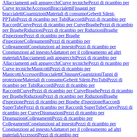
Allacciamenti agli apparecchi
Curve tecniche
Pezzi di ricambio per
Curve tecniche
Accessori
Braccialetti
Fissaggi per
braccialetti
Guarnizioni
Materiali di consumo
Geberit Silent-
PP
Tubi
Pezzi di ricambio per Tubi
Raccordi
Pezzi di ricambio per
Raccordi
Curve
Pezzi di ricambio per Curve
Braghe
Pezzi di ricambio
per Braghe
Riduzioni
Pezzi di ricambio per Riduzioni
Braghe
d'ispezione
Pezzi di ricambio per Braghe
d'ispezione
Collegamenti
Pezzi di ricambio per
Collegamenti
Congiunzioni ad innesto
Pezzi di ricambio per
Congiunzioni ad innesto
Adattatori per il collegamento ad altri
materiali
Allacciamenti agli apparecchi
Pezzi di ricambio per
Allacciamenti agli apparecchi
Curve tecniche
Pezzi di ricambio per
Curve tecniche
Manicotti
Pezzi di ricambio per
Manicotti
Accessori
Braccialetti
Chiusure
Guarnizioni
Tappi di
protezione
Materiali di consumo
Geberit Silent-Pro
Tubi
Pezzi di
ricambio per Tubi
Raccordi
Pezzi di ricambio per
Raccordi
Curve
Pezzi di ricambio per Curve
Braghe
Pezzi di ricambio
per Braghe
Riduzioni
Pezzi di ricambio per Riduzioni
Braghe
d'ispezione
Pezzi di ricambio per Braghe d'ispezione
Raccordi
SuperTube
Pezzi di ricambio per Raccordi SuperTube
Curve
Pezzi di
ricambio per Curve
Diramazioni
Pezzi di ricambio per
Diramazioni
Collegamenti
Pezzi di ricambio per
Collegamenti
Congiunzioni ad innesto
Pezzi di ricambio per
Congiunzioni ad innesto
Adattatori per il collegamento ad altri
materiali
Accessori
Pezzi di ricambio per