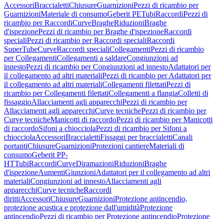
Accessori
Braccialetti
Chiusure
Guarnizioni
Pezzi di ricambio per
Guarnizioni
Materiale di consumo
Geberit PE
Tubi
Raccordi
Pezzi di
ricambio per Raccordi
Curve
Braghe
Riduzioni
Braghe
d'ispezione
Pezzi di ricambio per Braghe d'ispezione
Raccordi
speciali
Pezzi di ricambio per Raccordi speciali
Raccordi
SuperTube
Curve
Raccordi speciali
Collegamenti
Pezzi di ricambio
per Collegamenti
Collegamenti a saldare
Congiunzioni ad
innesto
Pezzi di ricambio per Congiunzioni ad innesto
Adattatori per
il collegamento ad altri materiali
Pezzi di ricambio per Adattatori per
il collegamento ad altri materiali
Collegamenti filettati
Pezzi di
ricambio per Collegamenti filettati
Collegamenti a flangia
Colletti di
fissaggio
Allacciamenti agli apparecchi
Pezzi di ricambio per
Allacciamenti agli apparecchi
Curve tecniche
Pezzi di ricambio per
Curve tecniche
Manicotti di raccordo
Pezzi di ricambio per Manicotti
di raccordo
Sifoni a chiocciola
Pezzi di ricambio per Sifoni a
chiocciola
Accessori
Braccialetti
Fissaggi per braccialetti
Canali
portanti
Chiusure
Guarnizioni
Protezioni cantiere
Materiali di
consumo
Geberit PP-
HT
Tubi
Raccordi
Curve
Diramazioni
Riduzioni
Braghe
d'ispezione
Aumenti
Giunzioni
Adattatori per il collegamento ad altri
materiali
Congiunzioni ad innesto
Allacciamenti agli
apparecchi
Curve tecniche
Raccordi
diritti
Accessori
Chiusure
Guarnizioni
Protezione antincendio,
protezione acustica e protezione dall'umidità
Protezione
antincendio
Pezzi di ricambio per Protezione antincendio
Protezione