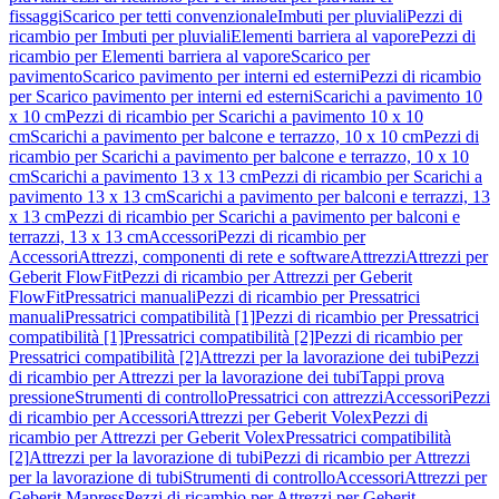
fissaggi
Scarico per tetti convenzionale
Imbuti per pluviali
Pezzi di
ricambio per Imbuti per pluviali
Elementi barriera al vapore
Pezzi di
ricambio per Elementi barriera al vapore
Scarico per
pavimento
Scarico pavimento per interni ed esterni
Pezzi di ricambio
per Scarico pavimento per interni ed esterni
Scarichi a pavimento 10
x 10 cm
Pezzi di ricambio per Scarichi a pavimento 10 x 10
cm
Scarichi a pavimento per balcone e terrazzo, 10 x 10 cm
Pezzi di
ricambio per Scarichi a pavimento per balcone e terrazzo, 10 x 10
cm
Scarichi a pavimento 13 x 13 cm
Pezzi di ricambio per Scarichi a
pavimento 13 x 13 cm
Scarichi a pavimento per balconi e terrazzi, 13
x 13 cm
Pezzi di ricambio per Scarichi a pavimento per balconi e
terrazzi, 13 x 13 cm
Accessori
Pezzi di ricambio per
Accessori
Attrezzi, componenti di rete e software
Attrezzi
Attrezzi per
Geberit FlowFit
Pezzi di ricambio per Attrezzi per Geberit
FlowFit
Pressatrici manuali
Pezzi di ricambio per Pressatrici
manuali
Pressatrici compatibilità [1]
Pezzi di ricambio per Pressatrici
compatibilità [1]
Pressatrici compatibilità [2]
Pezzi di ricambio per
Pressatrici compatibilità [2]
Attrezzi per la lavorazione dei tubi
Pezzi
di ricambio per Attrezzi per la lavorazione dei tubi
Tappi prova
pressione
Strumenti di controllo
Pressatrici con attrezzi
Accessori
Pezzi
di ricambio per Accessori
Attrezzi per Geberit Volex
Pezzi di
ricambio per Attrezzi per Geberit Volex
Pressatrici compatibilità
[2]
Attrezzi per la lavorazione di tubi
Pezzi di ricambio per Attrezzi
per la lavorazione di tubi
Strumenti di controllo
Accessori
Attrezzi per
Geberit Mapress
Pezzi di ricambio per Attrezzi per Geberit