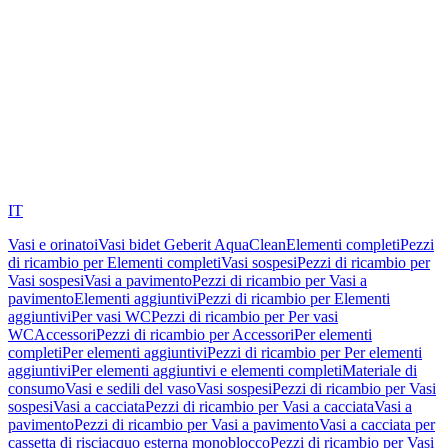
IT
Vasi e orinatoi
Vasi bidet Geberit AquaClean
Elementi completi
Pezzi
di ricambio per Elementi completi
Vasi sospesi
Pezzi di ricambio per
Vasi sospesi
Vasi a pavimento
Pezzi di ricambio per Vasi a
pavimento
Elementi aggiuntivi
Pezzi di ricambio per Elementi
aggiuntivi
Per vasi WC
Pezzi di ricambio per Per vasi
WC
Accessori
Pezzi di ricambio per Accessori
Per elementi
completi
Per elementi aggiuntivi
Pezzi di ricambio per Per elementi
aggiuntivi
Per elementi aggiuntivi e elementi completi
Materiale di
consumo
Vasi e sedili del vaso
Vasi sospesi
Pezzi di ricambio per Vasi
sospesi
Vasi a cacciata
Pezzi di ricambio per Vasi a cacciata
Vasi a
pavimento
Pezzi di ricambio per Vasi a pavimento
Vasi a cacciata per
cassetta di risciacquo esterna monoblocco
Pezzi di ricambio per Vasi