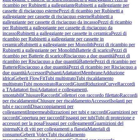
ricambio per Rubinetti a galleggiante
Rubinetti a galleggiante per
cassette di risciacquo esterne
Pezzi di ricambio per Rubinetti a
galleggiante per cassette di risciacquo esterne
Rubinetti a
galleggiante per cassette di risciacquo da incasso
Pezzi di ricambio
per Rubinetti a galleggiante per cassette di risciacquo da
incasso
Rubinetti a galleggiante per cassette in ceramica
Pezzi di
ricambio per Rubinetti a galleggiante per cassette in
ceramica
Rubinetti a galleggiante per Monolith
Pezzi di ricambio per
Rubinetti a galleggiante per Monolith
Batterie di scarico
Pezzi di
ricambio per Batterie di scarico
Risciacquo a due quantità
Pezzi di
ricambio per Risciacquo a due quantità
Batterie
Pezzi di ricambio per
Batterie
Risciacquo a due quantità
Pezzi di ricambio per Risciacquo a
due quantità
Accessori
Pulsanti
Adattatori
Membrane
Adduzione
idrica
Geberit FlowFit
Tubi multistrato
Tubi riscaldamento
multistrato
Tubi monostrato
Raccordi
Giunti
Riduzioni
Curve
Raccordi
a T
Adattatori fissi
Adattatori e collegamenti,
smontabili
Chiusure
Raccordi
Collettori con raccordo filettato
Raccordi
per riscaldamento
Chiusure per riscaldamento
Accessori
Isolanti per
tubi e raccordi
Disaccoppiamenti per
collegamenti
Impermeabilizzazioni per tubi e raccordi
Guarnizioni per
raccordi
Copertura per raccordi
Fissaggi per tubi
Tubi di protezione e
accessori per la posa
Fissaggi per collegamenti
Guarnizioni del
sistema
Kit di viti per collegamenti a flangia
Materiali di
consumo
Geberit Volex
Tubi riscaldamento