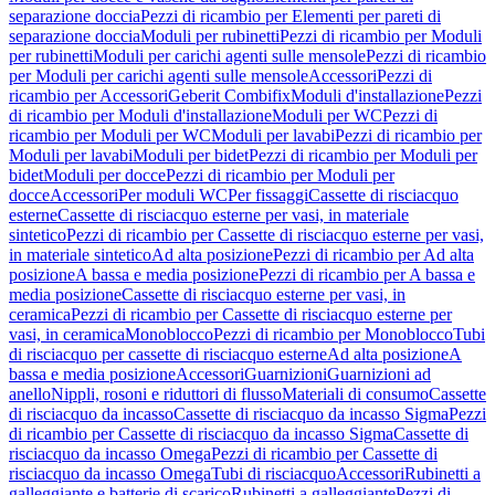
separazione doccia
Pezzi di ricambio per Elementi per pareti di
separazione doccia
Moduli per rubinetti
Pezzi di ricambio per Moduli
per rubinetti
Moduli per carichi agenti sulle mensole
Pezzi di ricambio
per Moduli per carichi agenti sulle mensole
Accessori
Pezzi di
ricambio per Accessori
Geberit Combifix
Moduli d'installazione
Pezzi
di ricambio per Moduli d'installazione
Moduli per WC
Pezzi di
ricambio per Moduli per WC
Moduli per lavabi
Pezzi di ricambio per
Moduli per lavabi
Moduli per bidet
Pezzi di ricambio per Moduli per
bidet
Moduli per docce
Pezzi di ricambio per Moduli per
docce
Accessori
Per moduli WC
Per fissaggi
Cassette di risciacquo
esterne
Cassette di risciacquo esterne per vasi, in materiale
sintetico
Pezzi di ricambio per Cassette di risciacquo esterne per vasi,
in materiale sintetico
Ad alta posizione
Pezzi di ricambio per Ad alta
posizione
A bassa e media posizione
Pezzi di ricambio per A bassa e
media posizione
Cassette di risciacquo esterne per vasi, in
ceramica
Pezzi di ricambio per Cassette di risciacquo esterne per
vasi, in ceramica
Monoblocco
Pezzi di ricambio per Monoblocco
Tubi
di risciacquo per cassette di risciacquo esterne
Ad alta posizione
A
bassa e media posizione
Accessori
Guarnizioni
Guarnizioni ad
anello
Nippli, rosoni e riduttori di flusso
Materiali di consumo
Cassette
di risciacquo da incasso
Cassette di risciacquo da incasso Sigma
Pezzi
di ricambio per Cassette di risciacquo da incasso Sigma
Cassette di
risciacquo da incasso Omega
Pezzi di ricambio per Cassette di
risciacquo da incasso Omega
Tubi di risciacquo
Accessori
Rubinetti a
galleggiante e batterie di scarico
Rubinetti a galleggiante
Pezzi di