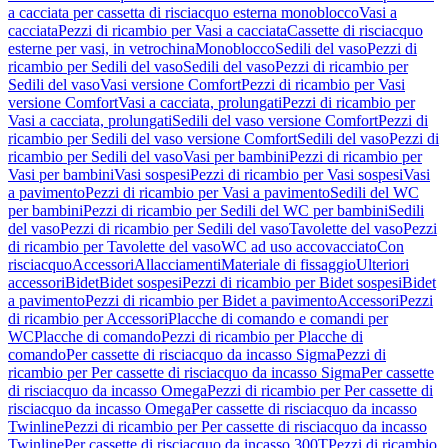
a cacciata per cassetta di risciacquo esterna monoblocco
Vasi a
cacciata
Pezzi di ricambio per Vasi a cacciata
Cassette di risciacquo
esterne per vasi, in vetrochina
Monoblocco
Sedili del vaso
Pezzi di
ricambio per Sedili del vaso
Sedili del vaso
Pezzi di ricambio per
Sedili del vaso
Vasi versione Comfort
Pezzi di ricambio per Vasi
versione Comfort
Vasi a cacciata, prolungati
Pezzi di ricambio per
Vasi a cacciata, prolungati
Sedili del vaso versione Comfort
Pezzi di
ricambio per Sedili del vaso versione Comfort
Sedili del vaso
Pezzi di
ricambio per Sedili del vaso
Vasi per bambini
Pezzi di ricambio per
Vasi per bambini
Vasi sospesi
Pezzi di ricambio per Vasi sospesi
Vasi
a pavimento
Pezzi di ricambio per Vasi a pavimento
Sedili del WC
per bambini
Pezzi di ricambio per Sedili del WC per bambini
Sedili
del vaso
Pezzi di ricambio per Sedili del vaso
Tavolette del vaso
Pezzi
di ricambio per Tavolette del vaso
WC ad uso accovacciato
Con
risciacquo
Accessori
Allacciamenti
Materiale di fissaggio
Ulteriori
accessori
Bidet
Bidet sospesi
Pezzi di ricambio per Bidet sospesi
Bidet
a pavimento
Pezzi di ricambio per Bidet a pavimento
Accessori
Pezzi
di ricambio per Accessori
Placche di comando e comandi per
WC
Placche di comando
Pezzi di ricambio per Placche di
comando
Per cassette di risciacquo da incasso Sigma
Pezzi di
ricambio per Per cassette di risciacquo da incasso Sigma
Per cassette
di risciacquo da incasso Omega
Pezzi di ricambio per Per cassette di
risciacquo da incasso Omega
Per cassette di risciacquo da incasso
Twinline
Pezzi di ricambio per Per cassette di risciacquo da incasso
Twinline
Per cassette di risciacquo da incasso 300T
Pezzi di ricambio