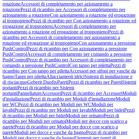
rotazione
Accessori di completamento per azionamento a
rotazione
Pezzi di ricambio per Accessori di completamento per
azionamento a rotazione
Con azionamento a rotazione ed erogazione
al troppopieno
Pezzi di ricambio per Con azionamento a rotazione ed
erogazione al troppopieno
Accessori di completamento per
azionamento a rotazione ed erogazione al troppopieno
Pezzi di
ricambio per Accessori di completamento per azionamento a
rotazione ed erogazione al troppopieno
Con azionamento a pressione
PushControl
Pezzi di ricambio per Con azionamento a pressione
PushControl
Accessori di completamento per comando a pressione
PushControl
Pezzi di ricambio per Accessori di completamento per
comando a pressione PushControl
Con tappo per piletta
Pezzi di
ricambio per Con tappo per piletta
Accessori per sifoni per vasche da
bagno
Tappi per piletta
Allacciamenti idrici
Sistemi di installazione e
di risciacquo
Geberit Duofix
Pareti
Pezzi di ricambio per Pareti
Sistemi
portanti
Pezzi di ricambio per Sistemi
portanti
Pannellature
Accessori
Pezzi di ricambio per Accessori
Moduli
d'installazione
Pezzi di ricambio per Moduli d'installazione
Moduli
per WC
Pezzi di ricambio per Moduli per WC
Moduli per
lavabi
Pezzi di ricambio per Moduli per lavabi
Moduli per bidet
Pezzi
di ricambio per Moduli per bidet
Moduli per orinatoi
Pezzi di
ricambio per Moduli per orinatoi
Moduli per docce con scarico a
parete
Pezzi di ricambio per Moduli per docce con scarico a
parete
Moduli per docce e vasche da bagno
Pezzi di ricambio per
Moduli per docce e vasche da bagno
Elementi per pareti di