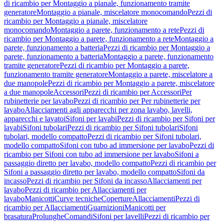
di ricambio per Montaggio a pianale, funzionamento tramite
generatore
Montaggio a pianale, miscelatore monocomando
Pezzi di
ricambio per Montaggio a pianale, miscelatore
monocomando
Montaggio a parete, funzionamento a rete
Pezzi di
ricambio per Montaggio a parete, funzionamento a rete
Montaggio a
parete, funzionamento a batteria
Pezzi di ricambio per Montaggio a
parete, funzionamento a batteria
Montaggio a parete, funzionamento
tramite generatore
Pezzi di ricambio per Montaggio a parete,
funzionamento tramite generatore
Montaggio a parete, miscelatore a
due manopole
Pezzi di ricambio per Montaggio a parete, miscelatore
a due manopole
Accessori
Pezzi di ricambio per Accessori
Per
rubinetterie per lavabo
Pezzi di ricambio per Per rubinetterie per
lavabo
Allacciamenti agli apparecchi per zona lavabo, lavelli,
apparecchi e lavatoi
Sifoni per lavabi
Pezzi di ricambio per Sifoni per
lavabi
Sifoni tubolari
Pezzi di ricambio per Sifoni tubolari
Sifoni
tubolari, modello compatto
Pezzi di ricambio per Sifoni tubolari,
modello compatto
Sifoni con tubo ad immersione per lavabo
Pezzi di
ricambio per Sifoni con tubo ad immersione per lavabo
Sifoni a
passaggio diretto per lavabo, modello compatto
Pezzi di ricambio per
Sifoni a passaggio diretto per lavabo, modello compatto
Sifoni da
incasso
Pezzi di ricambio per Sifoni da incasso
Allacciamenti per
lavabo
Pezzi di ricambio per Allacciamenti per
lavabo
Manicotti
Curve tecniche
Coperture
Allacciamenti
Pezzi di
ricambio per Allacciamenti
Guarnizioni
Manicotti per
brasatura
Prolunghe
Comandi
Sifoni per lavelli
Pezzi di ricambio per