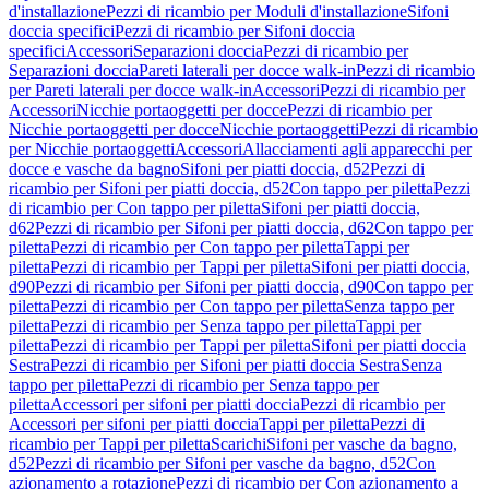
d'installazione
Pezzi di ricambio per Moduli d'installazione
Sifoni
doccia specifici
Pezzi di ricambio per Sifoni doccia
specifici
Accessori
Separazioni doccia
Pezzi di ricambio per
Separazioni doccia
Pareti laterali per docce walk-in
Pezzi di ricambio
per Pareti laterali per docce walk-in
Accessori
Pezzi di ricambio per
Accessori
Nicchie portaoggetti per docce
Pezzi di ricambio per
Nicchie portaoggetti per docce
Nicchie portaoggetti
Pezzi di ricambio
per Nicchie portaoggetti
Accessori
Allacciamenti agli apparecchi per
docce e vasche da bagno
Sifoni per piatti doccia, d52
Pezzi di
ricambio per Sifoni per piatti doccia, d52
Con tappo per piletta
Pezzi
di ricambio per Con tappo per piletta
Sifoni per piatti doccia,
d62
Pezzi di ricambio per Sifoni per piatti doccia, d62
Con tappo per
piletta
Pezzi di ricambio per Con tappo per piletta
Tappi per
piletta
Pezzi di ricambio per Tappi per piletta
Sifoni per piatti doccia,
d90
Pezzi di ricambio per Sifoni per piatti doccia, d90
Con tappo per
piletta
Pezzi di ricambio per Con tappo per piletta
Senza tappo per
piletta
Pezzi di ricambio per Senza tappo per piletta
Tappi per
piletta
Pezzi di ricambio per Tappi per piletta
Sifoni per piatti doccia
Sestra
Pezzi di ricambio per Sifoni per piatti doccia Sestra
Senza
tappo per piletta
Pezzi di ricambio per Senza tappo per
piletta
Accessori per sifoni per piatti doccia
Pezzi di ricambio per
Accessori per sifoni per piatti doccia
Tappi per piletta
Pezzi di
ricambio per Tappi per piletta
Scarichi
Sifoni per vasche da bagno,
d52
Pezzi di ricambio per Sifoni per vasche da bagno, d52
Con
azionamento a rotazione
Pezzi di ricambio per Con azionamento a