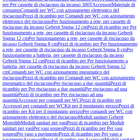
per Per cassette di risciacquo da incasso 300T
Accessori
Materiale di
consumo
Comandi per WC con azionamento elettronico del
risciacquo
Pezzi di ricambio per Comandi per WC con azionamento
elettronico del risciacquo
Per funzionamento a rete, per cassette di
risciacquo da incasso Geberit Sigma 12 cm
Pezzi di ricambio per Per
funzionamento a rete, per cassette di risciacquo da incasso Geberit
Sigma 12 cm
Per funzionamento a rete, per cassette di risciacquo da
incasso Geberit Sigma 8 cm
Pezzi di ricambio per Per funzionamento
a rete, per cassette di risciacquo da incasso Geberit Sigma 8 cm
Per
funzionamento a batteria, per cassette di risciacquo da incasso
Geberit Sigma 12 cm
Pezzi di ricambio per Per funzionamento a
batteria, per cassette di risciacquo da incasso Geberit Sigma 12
cm
Comandi per WC con azionamento pneumatico del
risciacquo
Pezzi di ricambio per Comandi per WC con azionamento
pneumatico del risciacquo
Per risciacquo a due quantità
Pezzi di
ricambio per Per risciacquo a due quantità
Per risciacquo ad una
quantità
Pezzi di ricambio per Per risciacquo ad una
quantità
Accessori per comandi per WC
Pezzi di ricambio per
Accessori per comandi per WC
Kit per il montaggio grezzo
Pezzi di
ricambio per Kit per il montaggio grezzo
Per comandi per WC con
azionamento elettronico del risciacquo
Moduli sanitari Geberit
Monolith
Moduli sanitari per vasi
Pezzi di ricambio per Moduli
sanitari per vasi
Per vasi sospesi
Pezzi di ricambio per Per vasi
sospesi
Per vaso a pavimento
Pezzi di ricambio per Per vaso a
pavimento
Accessori
Pezzi di ricambio per Accessori
Moduli sanitari