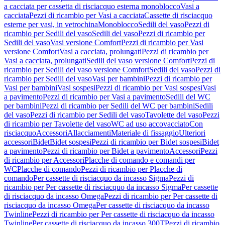
a cacciata per cassetta di risciacquo esterna monoblocco
Vasi a
cacciata
Pezzi di ricambio per Vasi a cacciata
Cassette di risciacquo
esterne per vasi, in vetrochina
Monoblocco
Sedili del vaso
Pezzi di
ricambio per Sedili del vaso
Sedili del vaso
Pezzi di ricambio per
Sedili del vaso
Vasi versione Comfort
Pezzi di ricambio per Vasi
versione Comfort
Vasi a cacciata, prolungati
Pezzi di ricambio per
Vasi a cacciata, prolungati
Sedili del vaso versione Comfort
Pezzi di
ricambio per Sedili del vaso versione Comfort
Sedili del vaso
Pezzi di
ricambio per Sedili del vaso
Vasi per bambini
Pezzi di ricambio per
Vasi per bambini
Vasi sospesi
Pezzi di ricambio per Vasi sospesi
Vasi
a pavimento
Pezzi di ricambio per Vasi a pavimento
Sedili del WC
per bambini
Pezzi di ricambio per Sedili del WC per bambini
Sedili
del vaso
Pezzi di ricambio per Sedili del vaso
Tavolette del vaso
Pezzi
di ricambio per Tavolette del vaso
WC ad uso accovacciato
Con
risciacquo
Accessori
Allacciamenti
Materiale di fissaggio
Ulteriori
accessori
Bidet
Bidet sospesi
Pezzi di ricambio per Bidet sospesi
Bidet
a pavimento
Pezzi di ricambio per Bidet a pavimento
Accessori
Pezzi
di ricambio per Accessori
Placche di comando e comandi per
WC
Placche di comando
Pezzi di ricambio per Placche di
comando
Per cassette di risciacquo da incasso Sigma
Pezzi di
ricambio per Per cassette di risciacquo da incasso Sigma
Per cassette
di risciacquo da incasso Omega
Pezzi di ricambio per Per cassette di
risciacquo da incasso Omega
Per cassette di risciacquo da incasso
Twinline
Pezzi di ricambio per Per cassette di risciacquo da incasso
Twinline
Per cassette di risciacquo da incasso 300T
Pezzi di ricambio