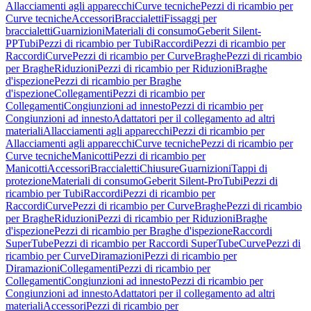
Allacciamenti agli apparecchi
Curve tecniche
Pezzi di ricambio per
Curve tecniche
Accessori
Braccialetti
Fissaggi per
braccialetti
Guarnizioni
Materiali di consumo
Geberit Silent-
PP
Tubi
Pezzi di ricambio per Tubi
Raccordi
Pezzi di ricambio per
Raccordi
Curve
Pezzi di ricambio per Curve
Braghe
Pezzi di ricambio
per Braghe
Riduzioni
Pezzi di ricambio per Riduzioni
Braghe
d'ispezione
Pezzi di ricambio per Braghe
d'ispezione
Collegamenti
Pezzi di ricambio per
Collegamenti
Congiunzioni ad innesto
Pezzi di ricambio per
Congiunzioni ad innesto
Adattatori per il collegamento ad altri
materiali
Allacciamenti agli apparecchi
Pezzi di ricambio per
Allacciamenti agli apparecchi
Curve tecniche
Pezzi di ricambio per
Curve tecniche
Manicotti
Pezzi di ricambio per
Manicotti
Accessori
Braccialetti
Chiusure
Guarnizioni
Tappi di
protezione
Materiali di consumo
Geberit Silent-Pro
Tubi
Pezzi di
ricambio per Tubi
Raccordi
Pezzi di ricambio per
Raccordi
Curve
Pezzi di ricambio per Curve
Braghe
Pezzi di ricambio
per Braghe
Riduzioni
Pezzi di ricambio per Riduzioni
Braghe
d'ispezione
Pezzi di ricambio per Braghe d'ispezione
Raccordi
SuperTube
Pezzi di ricambio per Raccordi SuperTube
Curve
Pezzi di
ricambio per Curve
Diramazioni
Pezzi di ricambio per
Diramazioni
Collegamenti
Pezzi di ricambio per
Collegamenti
Congiunzioni ad innesto
Pezzi di ricambio per
Congiunzioni ad innesto
Adattatori per il collegamento ad altri
materiali
Accessori
Pezzi di ricambio per