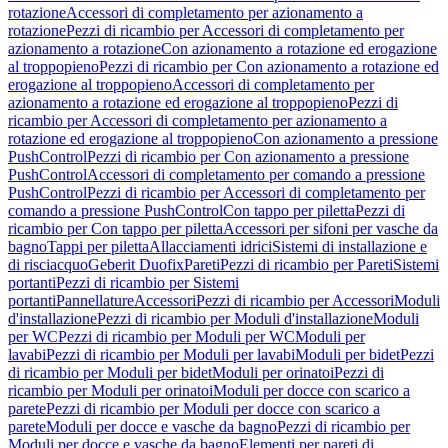
rotazione
Accessori di completamento per azionamento a
rotazione
Pezzi di ricambio per Accessori di completamento per
azionamento a rotazione
Con azionamento a rotazione ed erogazione
al troppopieno
Pezzi di ricambio per Con azionamento a rotazione ed
erogazione al troppopieno
Accessori di completamento per
azionamento a rotazione ed erogazione al troppopieno
Pezzi di
ricambio per Accessori di completamento per azionamento a
rotazione ed erogazione al troppopieno
Con azionamento a pressione
PushControl
Pezzi di ricambio per Con azionamento a pressione
PushControl
Accessori di completamento per comando a pressione
PushControl
Pezzi di ricambio per Accessori di completamento per
comando a pressione PushControl
Con tappo per piletta
Pezzi di
ricambio per Con tappo per piletta
Accessori per sifoni per vasche da
bagno
Tappi per piletta
Allacciamenti idrici
Sistemi di installazione e
di risciacquo
Geberit Duofix
Pareti
Pezzi di ricambio per Pareti
Sistemi
portanti
Pezzi di ricambio per Sistemi
portanti
Pannellature
Accessori
Pezzi di ricambio per Accessori
Moduli
d'installazione
Pezzi di ricambio per Moduli d'installazione
Moduli
per WC
Pezzi di ricambio per Moduli per WC
Moduli per
lavabi
Pezzi di ricambio per Moduli per lavabi
Moduli per bidet
Pezzi
di ricambio per Moduli per bidet
Moduli per orinatoi
Pezzi di
ricambio per Moduli per orinatoi
Moduli per docce con scarico a
parete
Pezzi di ricambio per Moduli per docce con scarico a
parete
Moduli per docce e vasche da bagno
Pezzi di ricambio per
Moduli per docce e vasche da bagno
Elementi per pareti di