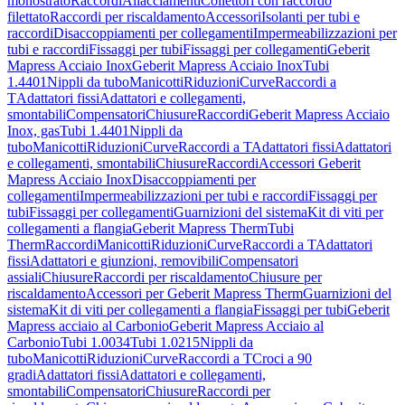
monostrato
Raccordi
Allacciamenti
Collettori con raccordo
filettato
Raccordi per riscaldamento
Accessori
Isolanti per tubi e
raccordi
Disaccoppiamenti per collegamenti
Impermeabilizzazioni per
tubi e raccordi
Fissaggi per tubi
Fissaggi per collegamenti
Geberit
Mapress Acciaio Inox
Geberit Mapress Acciaio Inox
Tubi
1.4401
Nippli da tubo
Manicotti
Riduzioni
Curve
Raccordi a
T
Adattatori fissi
Adattatori e collegamenti,
smontabili
Compensatori
Chiusure
Raccordi
Geberit Mapress Acciaio
Inox, gas
Tubi 1.4401
Nippli da
tubo
Manicotti
Riduzioni
Curve
Raccordi a T
Adattatori fissi
Adattatori
e collegamenti, smontabili
Chiusure
Raccordi
Accessori Geberit
Mapress Acciaio Inox
Disaccoppiamenti per
collegamenti
Impermeabilizzazioni per tubi e raccordi
Fissaggi per
tubi
Fissaggi per collegamenti
Guarnizioni del sistema
Kit di viti per
collegamenti a flangia
Geberit Mapress Therm
Tubi
Therm
Raccordi
Manicotti
Riduzioni
Curve
Raccordi a T
Adattatori
fissi
Adattatori e giunzioni, removibili
Compensatori
assiali
Chiusure
Raccordi per riscaldamento
Chiusure per
riscaldamento
Accessori per Geberit Mapress Therm
Guarnizioni del
sistema
Kit di viti per collegamenti a flangia
Fissaggi per tubi
Geberit
Mapress acciaio al Carbonio
Geberit Mapress Acciaio al
Carbonio
Tubi 1.0034
Tubi 1.0215
Nippli da
tubo
Manicotti
Riduzioni
Curve
Raccordi a T
Croci a 90
gradi
Adattatori fissi
Adattatori e collegamenti,
smontabili
Compensatori
Chiusure
Raccordi per