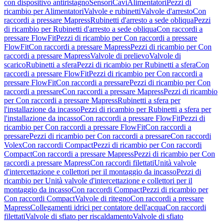
con dispositivo antiristagno
Sensori
Cavi
Alimentatori
Pezzi di
ricambio per Alimentatori
Valvole e rubinetti
Valvole d'arresto
Con
raccordi a pressare Mapress
Rubinetti d'arresto a sede obliqua
Pezzi
di ricambio per Rubinetti d'arresto a sede obliqua
Con raccordi a
pressare FlowFit
Pezzi di ricambio per Con raccordi a pressare
FlowFit
Con raccordi a pressare Mapress
Pezzi di ricambio per Con
raccordi a pressare Mapress
Valvole di prelievo
Valvole di
scarico
Rubinetti a sfera
Pezzi di ricambio per Rubinetti a sfera
Con
raccordi a pressare FlowFit
Pezzi di ricambio per Con raccordi a
pressare FlowFit
Con raccordi a pressare
Pezzi di ricambio per Con
raccordi a pressare
Con raccordi a pressare Mapress
Pezzi di ricambio
per Con raccordi a pressare Mapress
Rubinetti a sfera per
l'installazione da incasso
Pezzi di ricambio per Rubinetti a sfera per
l'installazione da incasso
Con raccordi a pressare FlowFit
Pezzi di
ricambio per Con raccordi a pressare FlowFit
Con raccordi a
pressare
Pezzi di ricambio per Con raccordi a pressare
Con raccordi
Volex
Con raccordi Compact
Pezzi di ricambio per Con raccordi
Compact
Con raccordi a pressare Mapress
Pezzi di ricambio per Con
raccordi a pressare Mapress
Con raccordi filettati
Unità valvole
d'intercettazione e collettori per il montaggio da incasso
Pezzi di
ricambio per Unità valvole d'intercettazione e collettori per il
montaggio da incasso
Con raccordi Compact
Pezzi di ricambio per
Con raccordi Compact
Valvole di ritegno
Con raccordi a pressare
Mapress
Collegamenti idrici per contatore dell'acqua
Con raccordi
filettati
Valvole di sfiato per riscaldamento
Valvole di sfiato