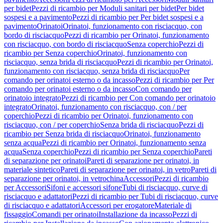
per bidet
Pezzi di ricambio per Moduli sanitari per bidet
Per bidet
sospesi e a pavimento
Pezzi di ricambio per Per bidet sospesi e a
pavimento
Orinatoi
Orinatoi, funzionamento con risciacquo, con
bordo di risciacquo
Pezzi di ricambio per Orinatoi, funzionamento
con risciacquo, con bordo di risciacquo
Senza coperchio
Pezzi di
ricambio per Senza coperchio
Orinatoi, funzionamento con
risciacquo, senza brida di risciacquo
Pezzi di ricambio per Orinatoi,
funzionamento con risciacquo, senza brida di risciacquo
Per
comando per orinatoi esterno o da incasso
Pezzi di ricambio per Per
comando per orinatoi esterno o da incasso
Con comando per
orinatoio integrato
Pezzi di ricambio per Con comando per orinatoio
integrato
Orinatoi, funzionamento con risciacquo, con / per
coperchio
Pezzi di ricambio per Orinatoi, funzionamento con
risciacquo, con / per coperchio
Senza brida di risciacquo
Pezzi di
ricambio per Senza brida di risciacquo
Orinatoi, funzionamento
senza acqua
Pezzi di ricambio per Orinatoi, funzionamento senza
acqua
Senza coperchio
Pezzi di ricambio per Senza coperchio
Pareti
di separazione per orinatoi
Pareti di separazione per orinatoi, in
materiale sintetico
Pareti di separazione per orinatoi, in vetro
Pareti di
separazione per orinatoi, in vetrochina
Accessori
Pezzi di ricambio
per Accessori
Sifoni e accessori sifone
Tubi di risciacquo, curve di
risciacquo e adattatori
Pezzi di ricambio per Tubi di risciacquo, curve
di risciacquo e adattatori
Accessori per erogatore
Materiale di
fissaggio
Comandi per orinatoi
Installazione da incasso
Pezzi di