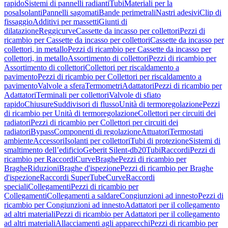
rapido
Sistemi di pannelli radianti
Tubi
Materiali per la
posa
Isolanti
Pannelli sagomati
Bande perimetrali
Nastri adesivi
Clip di
fissaggio
Additivi per massetti
Giunti di
dilatazione
Reggicurve
Cassette da incasso per collettori
Pezzi di
ricambio per Cassette da incasso per collettori
Cassette da incasso per
collettori, in metallo
Pezzi di ricambio per Cassette da incasso per
collettori, in metallo
Assortimento di collettori
Pezzi di ricambio per
Assortimento di collettori
Collettori per riscaldamento a
pavimento
Pezzi di ricambio per Collettori per riscaldamento a
pavimento
Valvole a sfera
Termometri
Adattatori
Pezzi di ricambio per
Adattatori
Terminali per collettori
Valvole di sfiato
rapido
Chiusure
Suddivisori di flusso
Unità di termoregolazione
Pezzi
di ricambio per Unità di termoregolazione
Collettori per circuiti dei
radiatori
Pezzi di ricambio per Collettori per circuiti dei
radiatori
Bypass
Componenti di regolazione
Attuatori
Termostati
ambiente
Accessori
Isolanti per collettori
Tubi di protezione
Sistemi di
smaltimento dell’edificio
Geberit Silent-db20
Tubi
Raccordi
Pezzi di
ricambio per Raccordi
Curve
Braghe
Pezzi di ricambio per
Braghe
Riduzioni
Braghe d'ispezione
Pezzi di ricambio per Braghe
d'ispezione
Raccordi SuperTube
Curve
Raccordi
speciali
Collegamenti
Pezzi di ricambio per
Collegamenti
Collegamenti a saldare
Congiunzioni ad innesto
Pezzi di
ricambio per Congiunzioni ad innesto
Adattatori per il collegamento
ad altri materiali
Pezzi di ricambio per Adattatori per il collegamento
ad altri materiali
Allacciamenti agli apparecchi
Pezzi di ricambio per