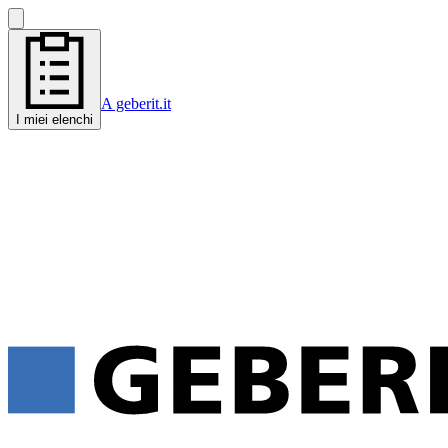
A geberit.it
I miei elenchi