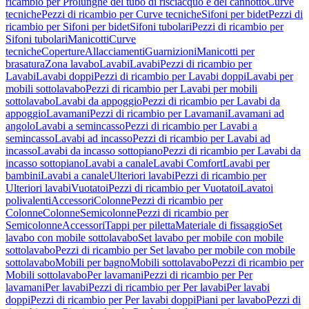
ricambio per Prolunghe del tubo di risciacquo e del cannotto
Curve
tecniche
Pezzi di ricambio per Curve tecniche
Sifoni per bidet
Pezzi di
ricambio per Sifoni per bidet
Sifoni tubolari
Pezzi di ricambio per
Sifoni tubolari
Manicotti
Curve
tecniche
Coperture
Allacciamenti
Guarnizioni
Manicotti per
brasatura
Zona lavabo
Lavabi
Lavabi
Pezzi di ricambio per
Lavabi
Lavabi doppi
Pezzi di ricambio per Lavabi doppi
Lavabi per
mobili sottolavabo
Pezzi di ricambio per Lavabi per mobili
sottolavabo
Lavabi da appoggio
Pezzi di ricambio per Lavabi da
appoggio
Lavamani
Pezzi di ricambio per Lavamani
Lavamani ad
angolo
Lavabi a semincasso
Pezzi di ricambio per Lavabi a
semincasso
Lavabi ad incasso
Pezzi di ricambio per Lavabi ad
incasso
Lavabi da incasso sottopiano
Pezzi di ricambio per Lavabi da
incasso sottopiano
Lavabi a canale
Lavabi Comfort
Lavabi per
bambini
Lavabi a canale
Ulteriori lavabi
Pezzi di ricambio per
Ulteriori lavabi
Vuotatoi
Pezzi di ricambio per Vuotatoi
Lavatoi
polivalenti
Accessori
Colonne
Pezzi di ricambio per
Colonne
Colonne
Semicolonne
Pezzi di ricambio per
Semicolonne
Accessori
Tappi per piletta
Materiale di fissaggio
Set
lavabo con mobile sottolavabo
Set lavabo per mobile con mobile
sottolavabo
Pezzi di ricambio per Set lavabo per mobile con mobile
sottolavabo
Mobili per bagno
Mobili sottolavabo
Pezzi di ricambio per
Mobili sottolavabo
Per lavamani
Pezzi di ricambio per Per
lavamani
Per lavabi
Pezzi di ricambio per Per lavabi
Per lavabi
doppi
Pezzi di ricambio per Per lavabi doppi
Piani per lavabo
Pezzi di