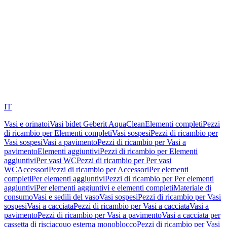
IT
Vasi e orinatoi
Vasi bidet Geberit AquaClean
Elementi completi
Pezzi
di ricambio per Elementi completi
Vasi sospesi
Pezzi di ricambio per
Vasi sospesi
Vasi a pavimento
Pezzi di ricambio per Vasi a
pavimento
Elementi aggiuntivi
Pezzi di ricambio per Elementi
aggiuntivi
Per vasi WC
Pezzi di ricambio per Per vasi
WC
Accessori
Pezzi di ricambio per Accessori
Per elementi
completi
Per elementi aggiuntivi
Pezzi di ricambio per Per elementi
aggiuntivi
Per elementi aggiuntivi e elementi completi
Materiale di
consumo
Vasi e sedili del vaso
Vasi sospesi
Pezzi di ricambio per Vasi
sospesi
Vasi a cacciata
Pezzi di ricambio per Vasi a cacciata
Vasi a
pavimento
Pezzi di ricambio per Vasi a pavimento
Vasi a cacciata per
cassetta di risciacquo esterna monoblocco
Pezzi di ricambio per Vasi