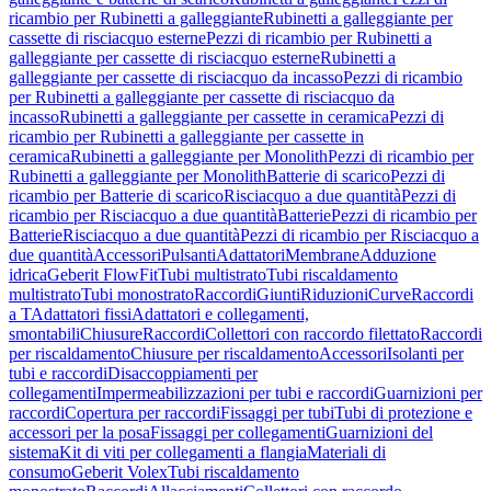
ricambio per Rubinetti a galleggiante
Rubinetti a galleggiante per
cassette di risciacquo esterne
Pezzi di ricambio per Rubinetti a
galleggiante per cassette di risciacquo esterne
Rubinetti a
galleggiante per cassette di risciacquo da incasso
Pezzi di ricambio
per Rubinetti a galleggiante per cassette di risciacquo da
incasso
Rubinetti a galleggiante per cassette in ceramica
Pezzi di
ricambio per Rubinetti a galleggiante per cassette in
ceramica
Rubinetti a galleggiante per Monolith
Pezzi di ricambio per
Rubinetti a galleggiante per Monolith
Batterie di scarico
Pezzi di
ricambio per Batterie di scarico
Risciacquo a due quantità
Pezzi di
ricambio per Risciacquo a due quantità
Batterie
Pezzi di ricambio per
Batterie
Risciacquo a due quantità
Pezzi di ricambio per Risciacquo a
due quantità
Accessori
Pulsanti
Adattatori
Membrane
Adduzione
idrica
Geberit FlowFit
Tubi multistrato
Tubi riscaldamento
multistrato
Tubi monostrato
Raccordi
Giunti
Riduzioni
Curve
Raccordi
a T
Adattatori fissi
Adattatori e collegamenti,
smontabili
Chiusure
Raccordi
Collettori con raccordo filettato
Raccordi
per riscaldamento
Chiusure per riscaldamento
Accessori
Isolanti per
tubi e raccordi
Disaccoppiamenti per
collegamenti
Impermeabilizzazioni per tubi e raccordi
Guarnizioni per
raccordi
Copertura per raccordi
Fissaggi per tubi
Tubi di protezione e
accessori per la posa
Fissaggi per collegamenti
Guarnizioni del
sistema
Kit di viti per collegamenti a flangia
Materiali di
consumo
Geberit Volex
Tubi riscaldamento