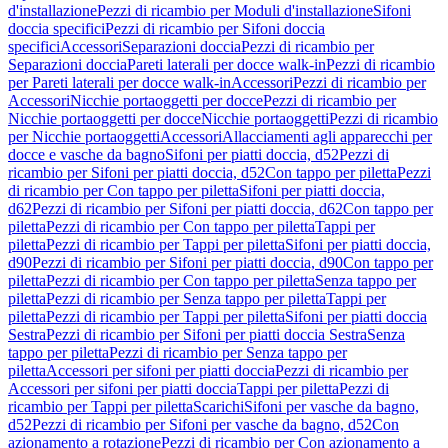
d'installazione
Pezzi di ricambio per Moduli d'installazione
Sifoni
doccia specifici
Pezzi di ricambio per Sifoni doccia
specifici
Accessori
Separazioni doccia
Pezzi di ricambio per
Separazioni doccia
Pareti laterali per docce walk-in
Pezzi di ricambio
per Pareti laterali per docce walk-in
Accessori
Pezzi di ricambio per
Accessori
Nicchie portaoggetti per docce
Pezzi di ricambio per
Nicchie portaoggetti per docce
Nicchie portaoggetti
Pezzi di ricambio
per Nicchie portaoggetti
Accessori
Allacciamenti agli apparecchi per
docce e vasche da bagno
Sifoni per piatti doccia, d52
Pezzi di
ricambio per Sifoni per piatti doccia, d52
Con tappo per piletta
Pezzi
di ricambio per Con tappo per piletta
Sifoni per piatti doccia,
d62
Pezzi di ricambio per Sifoni per piatti doccia, d62
Con tappo per
piletta
Pezzi di ricambio per Con tappo per piletta
Tappi per
piletta
Pezzi di ricambio per Tappi per piletta
Sifoni per piatti doccia,
d90
Pezzi di ricambio per Sifoni per piatti doccia, d90
Con tappo per
piletta
Pezzi di ricambio per Con tappo per piletta
Senza tappo per
piletta
Pezzi di ricambio per Senza tappo per piletta
Tappi per
piletta
Pezzi di ricambio per Tappi per piletta
Sifoni per piatti doccia
Sestra
Pezzi di ricambio per Sifoni per piatti doccia Sestra
Senza
tappo per piletta
Pezzi di ricambio per Senza tappo per
piletta
Accessori per sifoni per piatti doccia
Pezzi di ricambio per
Accessori per sifoni per piatti doccia
Tappi per piletta
Pezzi di
ricambio per Tappi per piletta
Scarichi
Sifoni per vasche da bagno,
d52
Pezzi di ricambio per Sifoni per vasche da bagno, d52
Con
azionamento a rotazione
Pezzi di ricambio per Con azionamento a