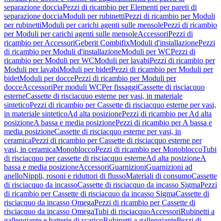
separazione doccia
Pezzi di ricambio per Elementi per pareti di
separazione doccia
Moduli per rubinetti
Pezzi di ricambio per Moduli
per rubinetti
Moduli per carichi agenti sulle mensole
Pezzi di ricambio
per Moduli per carichi agenti sulle mensole
Accessori
Pezzi di
ricambio per Accessori
Geberit Combifix
Moduli d'installazione
Pezzi
di ricambio per Moduli d'installazione
Moduli per WC
Pezzi di
ricambio per Moduli per WC
Moduli per lavabi
Pezzi di ricambio per
Moduli per lavabi
Moduli per bidet
Pezzi di ricambio per Moduli per
bidet
Moduli per docce
Pezzi di ricambio per Moduli per
docce
Accessori
Per moduli WC
Per fissaggi
Cassette di risciacquo
esterne
Cassette di risciacquo esterne per vasi, in materiale
sintetico
Pezzi di ricambio per Cassette di risciacquo esterne per vasi,
in materiale sintetico
Ad alta posizione
Pezzi di ricambio per Ad alta
posizione
A bassa e media posizione
Pezzi di ricambio per A bassa e
media posizione
Cassette di risciacquo esterne per vasi, in
ceramica
Pezzi di ricambio per Cassette di risciacquo esterne per
vasi, in ceramica
Monoblocco
Pezzi di ricambio per Monoblocco
Tubi
di risciacquo per cassette di risciacquo esterne
Ad alta posizione
A
bassa e media posizione
Accessori
Guarnizioni
Guarnizioni ad
anello
Nippli, rosoni e riduttori di flusso
Materiali di consumo
Cassette
di risciacquo da incasso
Cassette di risciacquo da incasso Sigma
Pezzi
di ricambio per Cassette di risciacquo da incasso Sigma
Cassette di
risciacquo da incasso Omega
Pezzi di ricambio per Cassette di
risciacquo da incasso Omega
Tubi di risciacquo
Accessori
Rubinetti a
galleggiante e batterie di scarico
Rubinetti a galleggiante
Pezzi di