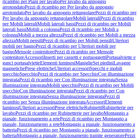
ricambio per Piani per lavabo
Per lavabo da appoggio
arrotondato
Pezzi di ricambio per Per lavabo da appoggio
arrotondato
Per lavabo da appoggio rettangolare
Pezzi di ricambio per
Per lavabo da appoggio rettangolare
Mobili laterali
Pezzi di ricambio
per Mobili laterali
Mobili laterali bassi
Pezzi di ricambio per Mobili
laterali bassi
Mobili a colonna
Pezzi di ricambio per Mobili a
colonna
Mobili a mezza altezza
Pezzi di ricambio per Mobili a mezza
altezza
Mobili pensili
Pezzi di ricambio per Mobili pensili
Ulteriori
mobili per bagno
Pezzi di ricambio per Ulteriori mobili per
bagno
Mensole contenitore
Pezzi di ricambio per Mensole
contenitore
Accessori
Inserti per cassetti e portaoggetti
Portasalviette e
ganci portasalviette
Elementi luminosi
Maniglie
Set piedini
Lavagne
magnetiche
Prese elettriche
Ulteriori accessori
Specchi e mobili
specchio
Specchio
Pezzi di ricambio per Specchio
Con illuminazione
integrata
Pezzi di ricambio per Con illuminazione integrata
Senza
illuminazione integrata
Mobili specchio
Pezzi di ricambio per Mobili
specchio
Con illuminazione integrata
Pezzi di ricambio per Con
illuminazione integrata
Senza illuminazione integrata
Pezzi di
ricambio per Senza illuminazione integrata
Accessori
Elementi
luminosi
Ulteriori accessori
Prese elettriche
Rubinetti
Rubinetterie per
lavabo
Pezzi di ricambio per Rubinetterie per lavabo
Montaggio a
pianale, funzionamento a rete
Pezzi di ricambio per Montaggio a
pianale, funzionamento a rete
Montaggio a pianale, funzionamento a
batteria
Pezzi di ricambio per Montaggio a pianale, funzionamento a
batteria
Montaggio a pianale, funzionamento tramite generatore
Pezzi