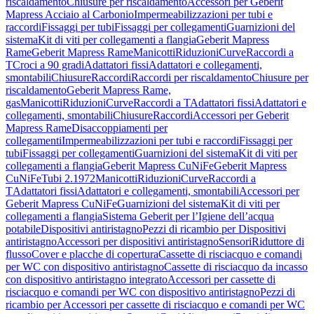
riscaldamento
Chiusure per riscaldamento
Accessori per Geberit
Mapress Acciaio al Carbonio
Impermeabilizzazioni per tubi e
raccordi
Fissaggi per tubi
Fissaggi per collegamenti
Guarnizioni del
sistema
Kit di viti per collegamenti a flangia
Geberit Mapress
Rame
Geberit Mapress Rame
Manicotti
Riduzioni
Curve
Raccordi a
T
Croci a 90 gradi
Adattatori fissi
Adattatori e collegamenti,
smontabili
Chiusure
Raccordi
Raccordi per riscaldamento
Chiusure per
riscaldamento
Geberit Mapress Rame,
gas
Manicotti
Riduzioni
Curve
Raccordi a T
Adattatori fissi
Adattatori e
collegamenti, smontabili
Chiusure
Raccordi
Accessori per Geberit
Mapress Rame
Disaccoppiamenti per
collegamenti
Impermeabilizzazioni per tubi e raccordi
Fissaggi per
tubi
Fissaggi per collegamenti
Guarnizioni del sistema
Kit di viti per
collegamenti a flangia
Geberit Mapress CuNiFe
Geberit Mapress
CuNiFe
Tubi 2.1972
Manicotti
Riduzioni
Curve
Raccordi a
T
Adattatori fissi
Adattatori e collegamenti, smontabili
Accessori per
Geberit Mapress CuNiFe
Guarnizioni del sistema
Kit di viti per
collegamenti a flangia
Sistema Geberit per l’Igiene dell’acqua
potabile
Dispositivi antiristagno
Pezzi di ricambio per Dispositivi
antiristagno
Accessori per dispositivi antiristagno
Sensori
Riduttore di
flusso
Cover e placche di copertura
Cassette di risciacquo e comandi
per WC con dispositivo antiristagno
Cassette di risciacquo da incasso
con dispositivo antiristagno integrato
Accessori per cassette di
risciacquo e comandi per WC con dispositivo antiristagno
Pezzi di
ricambio per Accessori per cassette di risciacquo e comandi per WC