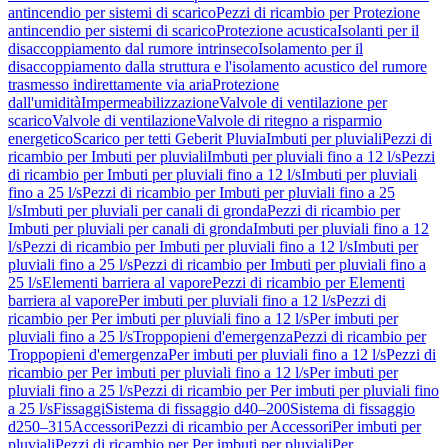
antincendio per sistemi di scarico
Pezzi di ricambio per Protezione
antincendio per sistemi di scarico
Protezione acustica
Isolanti per il
disaccoppiamento dal rumore intrinseco
Isolamento per il
disaccoppiamento dalla struttura e l'isolamento acustico del rumore
trasmesso indirettamente via aria
Protezione
dall'umidità
Impermeabilizzazione
Valvole di ventilazione per
scarico
Valvole di ventilazione
Valvole di ritegno a risparmio
energetico
Scarico per tetti Geberit Pluvia
Imbuti per pluviali
Pezzi di
ricambio per Imbuti per pluviali
Imbuti per pluviali fino a 12 l/s
Pezzi
di ricambio per Imbuti per pluviali fino a 12 l/s
Imbuti per pluviali
fino a 25 l/s
Pezzi di ricambio per Imbuti per pluviali fino a 25
l/s
Imbuti per pluviali per canali di gronda
Pezzi di ricambio per
Imbuti per pluviali per canali di gronda
Imbuti per pluviali fino a 12
l/s
Pezzi di ricambio per Imbuti per pluviali fino a 12 l/s
Imbuti per
pluviali fino a 25 l/s
Pezzi di ricambio per Imbuti per pluviali fino a
25 l/s
Elementi barriera al vapore
Pezzi di ricambio per Elementi
barriera al vapore
Per imbuti per pluviali fino a 12 l/s
Pezzi di
ricambio per Per imbuti per pluviali fino a 12 l/s
Per imbuti per
pluviali fino a 25 l/s
Troppopieni d'emergenza
Pezzi di ricambio per
Troppopieni d'emergenza
Per imbuti per pluviali fino a 12 l/s
Pezzi di
ricambio per Per imbuti per pluviali fino a 12 l/s
Per imbuti per
pluviali fino a 25 l/s
Pezzi di ricambio per Per imbuti per pluviali fino
a 25 l/s
Fissaggi
Sistema di fissaggio d40–200
Sistema di fissaggio
d250–315
Accessori
Pezzi di ricambio per Accessori
Per imbuti per
pluviali
Pezzi di ricambio per Per imbuti per pluviali
Per