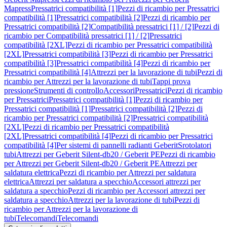
Mapress
Pressatrici compatibilità [1]
Pezzi di ricambio per Pressatrici
compatibilità [1]
Pressatrici compatibilità [2]
Pezzi di ricambio per
Pressatrici compatibilità [2]
Compatibilità pressatrici [1] / [2]
Pezzi di
ricambio per Compatibilità pressatrici [1] / [2]
Pressatrici
compatibilità [2XL]
Pezzi di ricambio per Pressatrici compatibilità
[2XL]
Pressatrici compatibilità [3]
Pezzi di ricambio per Pressatrici
compatibilità [3]
Pressatrici compatibilità [4]
Pezzi di ricambio per
Pressatrici compatibilità [4]
Attrezzi per la lavorazione di tubi
Pezzi di
ricambio per Attrezzi per la lavorazione di tubi
Tappi prova
pressione
Strumenti di controllo
Accessori
Pressatrici
Pezzi di ricambio
per Pressatrici
Pressatrici compatibilità [1]
Pezzi di ricambio per
Pressatrici compatibilità [1]
Pressatrici compatibilità [2]
Pezzi di
ricambio per Pressatrici compatibilità [2]
Pressatrici compatibilità
[2XL]
Pezzi di ricambio per Pressatrici compatibilità
[2XL]
Pressatrici compatibilità [4]
Pezzi di ricambio per Pressatrici
compatibilità [4]
Per sistemi di pannelli radianti Geberit
Srotolatori
tubi
Attrezzi per Geberit Silent-db20 / Geberit PE
Pezzi di ricambio
per Attrezzi per Geberit Silent-db20 / Geberit PE
Attrezzi per
saldatura elettrica
Pezzi di ricambio per Attrezzi per saldatura
elettrica
Attrezzi per saldatura a specchio
Accessori attrezzi per
saldatura a specchio
Pezzi di ricambio per Accessori attrezzi per
saldatura a specchio
Attrezzi per la lavorazione di tubi
Pezzi di
ricambio per Attrezzi per la lavorazione di
tubi
Telecomandi
Telecomandi