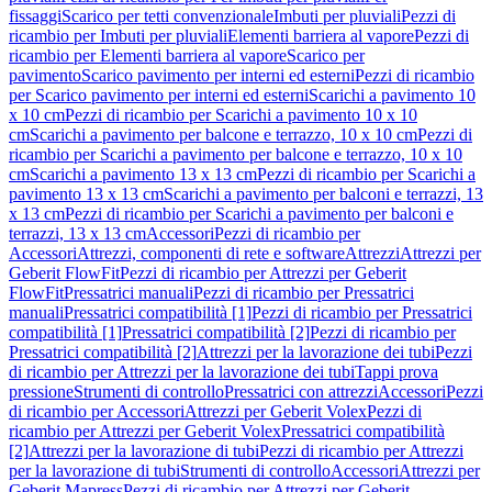
fissaggi
Scarico per tetti convenzionale
Imbuti per pluviali
Pezzi di
ricambio per Imbuti per pluviali
Elementi barriera al vapore
Pezzi di
ricambio per Elementi barriera al vapore
Scarico per
pavimento
Scarico pavimento per interni ed esterni
Pezzi di ricambio
per Scarico pavimento per interni ed esterni
Scarichi a pavimento 10
x 10 cm
Pezzi di ricambio per Scarichi a pavimento 10 x 10
cm
Scarichi a pavimento per balcone e terrazzo, 10 x 10 cm
Pezzi di
ricambio per Scarichi a pavimento per balcone e terrazzo, 10 x 10
cm
Scarichi a pavimento 13 x 13 cm
Pezzi di ricambio per Scarichi a
pavimento 13 x 13 cm
Scarichi a pavimento per balconi e terrazzi, 13
x 13 cm
Pezzi di ricambio per Scarichi a pavimento per balconi e
terrazzi, 13 x 13 cm
Accessori
Pezzi di ricambio per
Accessori
Attrezzi, componenti di rete e software
Attrezzi
Attrezzi per
Geberit FlowFit
Pezzi di ricambio per Attrezzi per Geberit
FlowFit
Pressatrici manuali
Pezzi di ricambio per Pressatrici
manuali
Pressatrici compatibilità [1]
Pezzi di ricambio per Pressatrici
compatibilità [1]
Pressatrici compatibilità [2]
Pezzi di ricambio per
Pressatrici compatibilità [2]
Attrezzi per la lavorazione dei tubi
Pezzi
di ricambio per Attrezzi per la lavorazione dei tubi
Tappi prova
pressione
Strumenti di controllo
Pressatrici con attrezzi
Accessori
Pezzi
di ricambio per Accessori
Attrezzi per Geberit Volex
Pezzi di
ricambio per Attrezzi per Geberit Volex
Pressatrici compatibilità
[2]
Attrezzi per la lavorazione di tubi
Pezzi di ricambio per Attrezzi
per la lavorazione di tubi
Strumenti di controllo
Accessori
Attrezzi per
Geberit Mapress
Pezzi di ricambio per Attrezzi per Geberit