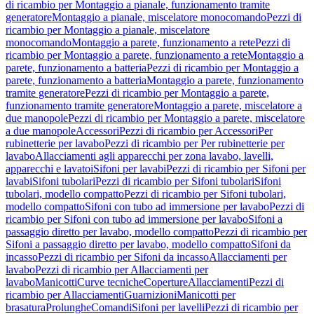
di ricambio per Montaggio a pianale, funzionamento tramite
generatore
Montaggio a pianale, miscelatore monocomando
Pezzi di
ricambio per Montaggio a pianale, miscelatore
monocomando
Montaggio a parete, funzionamento a rete
Pezzi di
ricambio per Montaggio a parete, funzionamento a rete
Montaggio a
parete, funzionamento a batteria
Pezzi di ricambio per Montaggio a
parete, funzionamento a batteria
Montaggio a parete, funzionamento
tramite generatore
Pezzi di ricambio per Montaggio a parete,
funzionamento tramite generatore
Montaggio a parete, miscelatore a
due manopole
Pezzi di ricambio per Montaggio a parete, miscelatore
a due manopole
Accessori
Pezzi di ricambio per Accessori
Per
rubinetterie per lavabo
Pezzi di ricambio per Per rubinetterie per
lavabo
Allacciamenti agli apparecchi per zona lavabo, lavelli,
apparecchi e lavatoi
Sifoni per lavabi
Pezzi di ricambio per Sifoni per
lavabi
Sifoni tubolari
Pezzi di ricambio per Sifoni tubolari
Sifoni
tubolari, modello compatto
Pezzi di ricambio per Sifoni tubolari,
modello compatto
Sifoni con tubo ad immersione per lavabo
Pezzi di
ricambio per Sifoni con tubo ad immersione per lavabo
Sifoni a
passaggio diretto per lavabo, modello compatto
Pezzi di ricambio per
Sifoni a passaggio diretto per lavabo, modello compatto
Sifoni da
incasso
Pezzi di ricambio per Sifoni da incasso
Allacciamenti per
lavabo
Pezzi di ricambio per Allacciamenti per
lavabo
Manicotti
Curve tecniche
Coperture
Allacciamenti
Pezzi di
ricambio per Allacciamenti
Guarnizioni
Manicotti per
brasatura
Prolunghe
Comandi
Sifoni per lavelli
Pezzi di ricambio per