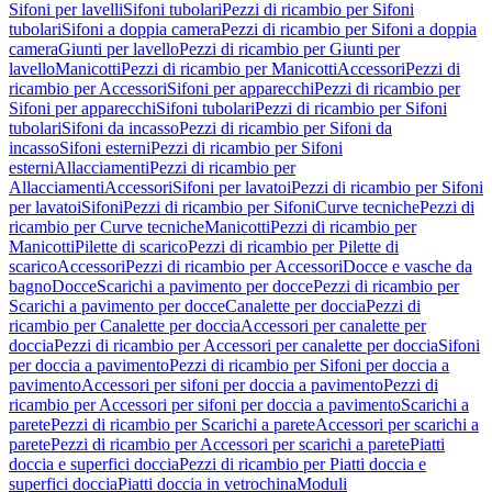
Sifoni per lavelli
Sifoni tubolari
Pezzi di ricambio per Sifoni
tubolari
Sifoni a doppia camera
Pezzi di ricambio per Sifoni a doppia
camera
Giunti per lavello
Pezzi di ricambio per Giunti per
lavello
Manicotti
Pezzi di ricambio per Manicotti
Accessori
Pezzi di
ricambio per Accessori
Sifoni per apparecchi
Pezzi di ricambio per
Sifoni per apparecchi
Sifoni tubolari
Pezzi di ricambio per Sifoni
tubolari
Sifoni da incasso
Pezzi di ricambio per Sifoni da
incasso
Sifoni esterni
Pezzi di ricambio per Sifoni
esterni
Allacciamenti
Pezzi di ricambio per
Allacciamenti
Accessori
Sifoni per lavatoi
Pezzi di ricambio per Sifoni
per lavatoi
Sifoni
Pezzi di ricambio per Sifoni
Curve tecniche
Pezzi di
ricambio per Curve tecniche
Manicotti
Pezzi di ricambio per
Manicotti
Pilette di scarico
Pezzi di ricambio per Pilette di
scarico
Accessori
Pezzi di ricambio per Accessori
Docce e vasche da
bagno
Docce
Scarichi a pavimento per docce
Pezzi di ricambio per
Scarichi a pavimento per docce
Canalette per doccia
Pezzi di
ricambio per Canalette per doccia
Accessori per canalette per
doccia
Pezzi di ricambio per Accessori per canalette per doccia
Sifoni
per doccia a pavimento
Pezzi di ricambio per Sifoni per doccia a
pavimento
Accessori per sifoni per doccia a pavimento
Pezzi di
ricambio per Accessori per sifoni per doccia a pavimento
Scarichi a
parete
Pezzi di ricambio per Scarichi a parete
Accessori per scarichi a
parete
Pezzi di ricambio per Accessori per scarichi a parete
Piatti
doccia e superfici doccia
Pezzi di ricambio per Piatti doccia e
superfici doccia
Piatti doccia in vetrochina
Moduli