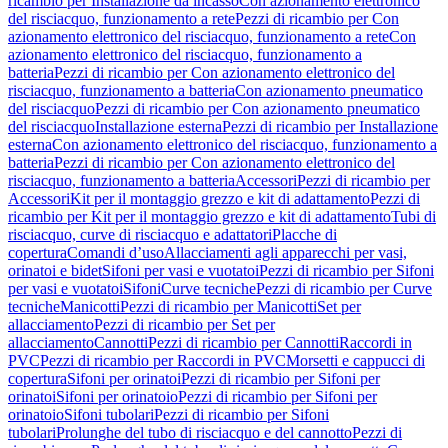
ricambio per Installazione da incasso
Con azionamento elettronico
del risciacquo, funzionamento a rete
Pezzi di ricambio per Con
azionamento elettronico del risciacquo, funzionamento a rete
Con
azionamento elettronico del risciacquo, funzionamento a
batteria
Pezzi di ricambio per Con azionamento elettronico del
risciacquo, funzionamento a batteria
Con azionamento pneumatico
del risciacquo
Pezzi di ricambio per Con azionamento pneumatico
del risciacquo
Installazione esterna
Pezzi di ricambio per Installazione
esterna
Con azionamento elettronico del risciacquo, funzionamento a
batteria
Pezzi di ricambio per Con azionamento elettronico del
risciacquo, funzionamento a batteria
Accessori
Pezzi di ricambio per
Accessori
Kit per il montaggio grezzo e kit di adattamento
Pezzi di
ricambio per Kit per il montaggio grezzo e kit di adattamento
Tubi di
risciacquo, curve di risciacquo e adattatori
Placche di
copertura
Comandi d’uso
Allacciamenti agli apparecchi per vasi,
orinatoi e bidet
Sifoni per vasi e vuotatoi
Pezzi di ricambio per Sifoni
per vasi e vuotatoi
Sifoni
Curve tecniche
Pezzi di ricambio per Curve
tecniche
Manicotti
Pezzi di ricambio per Manicotti
Set per
allacciamento
Pezzi di ricambio per Set per
allacciamento
Cannotti
Pezzi di ricambio per Cannotti
Raccordi in
PVC
Pezzi di ricambio per Raccordi in PVC
Morsetti e cappucci di
copertura
Sifoni per orinatoi
Pezzi di ricambio per Sifoni per
orinatoi
Sifoni per orinatoio
Pezzi di ricambio per Sifoni per
orinatoio
Sifoni tubolari
Pezzi di ricambio per Sifoni
tubolari
Prolunghe del tubo di risciacquo e del cannotto
Pezzi di