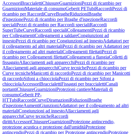
Accessori
Braccialetti
Chiusure
Guarnizioni
Pezzi di ricambio per
Guarnizioni
Materiale di consumo
Geberit PE
Tubi
Raccordi
Pezzi di
ricambio per Raccordi
Curve
Braghe
Riduzioni
Braghe
d'ispezione
Pezzi di ricambio per Braghe d'ispezione
Raccordi
speciali
Pezzi di ricambio per Raccordi speciali
Raccordi
SuperTube
Curve
Raccordi speciali
Collegamenti
Pezzi di ricambio
per Collegamenti
Collegamenti a saldare
Congiunzioni ad
innesto
Pezzi di ricambio per Congiunzioni ad innesto
Adattatori per
il collegamento ad altri materiali
Pezzi di ricambio per Adattatori per
il collegamento ad altri materiali
Collegamenti filettati
Pezzi di
ricambio per Collegamenti filettati
Collegamenti a flangia
Colletti di
fissaggio
Allacciamenti agli apparecchi
Pezzi di ricambio per
Allacciamenti agli apparecchi
Curve tecniche
Pezzi di ricambio per
Curve tecniche
Manicotti di raccordo
Pezzi di ricambio per Manicotti
di raccordo
Sifoni a chiocciola
Pezzi di ricambio per Sifoni a
chiocciola
Accessori
Braccialetti
Fissaggi per braccialetti
Canali
portanti
Chiusure
Guarnizioni
Protezioni cantiere
Materiali di
consumo
Geberit PP-
HT
Tubi
Raccordi
Curve
Diramazioni
Riduzioni
Braghe
d'ispezione
Aumenti
Giunzioni
Adattatori per il collegamento ad altri
materiali
Congiunzioni ad innesto
Allacciamenti agli
apparecchi
Curve tecniche
Raccordi
diritti
Accessori
Chiusure
Guarnizioni
Protezione antincendio,
protezione acustica e protezione dall'umidità
Protezione
antincendio
Pezzi di ricambio per Protezione antincendio
Protezione