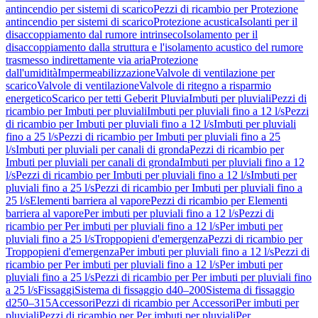
antincendio per sistemi di scarico
Pezzi di ricambio per Protezione
antincendio per sistemi di scarico
Protezione acustica
Isolanti per il
disaccoppiamento dal rumore intrinseco
Isolamento per il
disaccoppiamento dalla struttura e l'isolamento acustico del rumore
trasmesso indirettamente via aria
Protezione
dall'umidità
Impermeabilizzazione
Valvole di ventilazione per
scarico
Valvole di ventilazione
Valvole di ritegno a risparmio
energetico
Scarico per tetti Geberit Pluvia
Imbuti per pluviali
Pezzi di
ricambio per Imbuti per pluviali
Imbuti per pluviali fino a 12 l/s
Pezzi
di ricambio per Imbuti per pluviali fino a 12 l/s
Imbuti per pluviali
fino a 25 l/s
Pezzi di ricambio per Imbuti per pluviali fino a 25
l/s
Imbuti per pluviali per canali di gronda
Pezzi di ricambio per
Imbuti per pluviali per canali di gronda
Imbuti per pluviali fino a 12
l/s
Pezzi di ricambio per Imbuti per pluviali fino a 12 l/s
Imbuti per
pluviali fino a 25 l/s
Pezzi di ricambio per Imbuti per pluviali fino a
25 l/s
Elementi barriera al vapore
Pezzi di ricambio per Elementi
barriera al vapore
Per imbuti per pluviali fino a 12 l/s
Pezzi di
ricambio per Per imbuti per pluviali fino a 12 l/s
Per imbuti per
pluviali fino a 25 l/s
Troppopieni d'emergenza
Pezzi di ricambio per
Troppopieni d'emergenza
Per imbuti per pluviali fino a 12 l/s
Pezzi di
ricambio per Per imbuti per pluviali fino a 12 l/s
Per imbuti per
pluviali fino a 25 l/s
Pezzi di ricambio per Per imbuti per pluviali fino
a 25 l/s
Fissaggi
Sistema di fissaggio d40–200
Sistema di fissaggio
d250–315
Accessori
Pezzi di ricambio per Accessori
Per imbuti per
pluviali
Pezzi di ricambio per Per imbuti per pluviali
Per