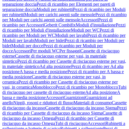
separazione doccia
Pezzi di ricambio per Elementi per pareti di
separazione doccia
Moduli per rubinetti
Pezzi di ricambio per Moduli
per rubinetti
Moduli per carichi agenti sulle mensole
Pezzi di ricambio
per Moduli per carichi agenti sulle mensole
Accessori
Pezzi di
ricambio per Accessori
Geberit Combifix
Moduli d'installazione
Pezzi
di ricambio per Moduli d'installazione
Moduli per WC
Pezzi di
ricambio per Moduli per WC
Moduli per lavabi
Pezzi di ricambio per
Moduli per lavabi
Moduli per bidet
Pezzi di ricambio per Moduli per
bidet
Moduli per docce
Pezzi di ricambio per Moduli per
docce
Accessori
Per moduli WC
Per fissaggi
Cassette di risciacquo
esterne
Cassette di risciacquo esterne per vasi, in materiale
sintetico
Pezzi di ricambio per Cassette di risciacquo esterne per vasi,
in materiale sintetico
Ad alta posizione
Pezzi di ricambio per Ad alta
posizione
A bassa e media posizione
Pezzi di ricambio per A bassa e
media posizione
Cassette di risciacquo esterne per vasi, in
ceramica
Pezzi di ricambio per Cassette di risciacquo esterne per
vasi, in ceramica
Monoblocco
Pezzi di ricambio per Monoblocco
Tubi
di risciacquo per cassette di risciacquo esterne
Ad alta posizione
A
bassa e media posizione
Accessori
Guarnizioni
Guarnizioni ad
anello
Nippli, rosoni e riduttori di flusso
Materiali di consumo
Cassette
di risciacquo da incasso
Cassette di risciacquo da incasso Sigma
Pezzi
di ricambio per Cassette di risciacquo da incasso Sigma
Cassette di
risciacquo da incasso Omega
Pezzi di ricambio per Cassette di
risciacquo da incasso Omega
Tubi di risciacquo
Accessori
Rubinetti a
galleggiante e batterie di scarico
Rubinetti a galleggiante
Pezzi di