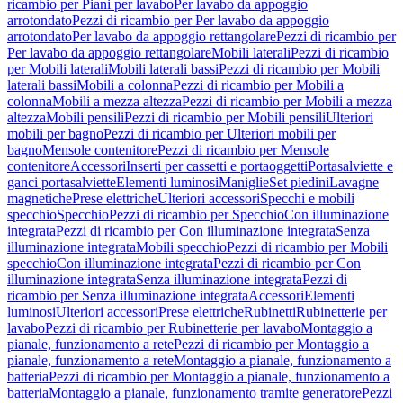
ricambio per Piani per lavabo
Per lavabo da appoggio
arrotondato
Pezzi di ricambio per Per lavabo da appoggio
arrotondato
Per lavabo da appoggio rettangolare
Pezzi di ricambio per
Per lavabo da appoggio rettangolare
Mobili laterali
Pezzi di ricambio
per Mobili laterali
Mobili laterali bassi
Pezzi di ricambio per Mobili
laterali bassi
Mobili a colonna
Pezzi di ricambio per Mobili a
colonna
Mobili a mezza altezza
Pezzi di ricambio per Mobili a mezza
altezza
Mobili pensili
Pezzi di ricambio per Mobili pensili
Ulteriori
mobili per bagno
Pezzi di ricambio per Ulteriori mobili per
bagno
Mensole contenitore
Pezzi di ricambio per Mensole
contenitore
Accessori
Inserti per cassetti e portaoggetti
Portasalviette e
ganci portasalviette
Elementi luminosi
Maniglie
Set piedini
Lavagne
magnetiche
Prese elettriche
Ulteriori accessori
Specchi e mobili
specchio
Specchio
Pezzi di ricambio per Specchio
Con illuminazione
integrata
Pezzi di ricambio per Con illuminazione integrata
Senza
illuminazione integrata
Mobili specchio
Pezzi di ricambio per Mobili
specchio
Con illuminazione integrata
Pezzi di ricambio per Con
illuminazione integrata
Senza illuminazione integrata
Pezzi di
ricambio per Senza illuminazione integrata
Accessori
Elementi
luminosi
Ulteriori accessori
Prese elettriche
Rubinetti
Rubinetterie per
lavabo
Pezzi di ricambio per Rubinetterie per lavabo
Montaggio a
pianale, funzionamento a rete
Pezzi di ricambio per Montaggio a
pianale, funzionamento a rete
Montaggio a pianale, funzionamento a
batteria
Pezzi di ricambio per Montaggio a pianale, funzionamento a
batteria
Montaggio a pianale, funzionamento tramite generatore
Pezzi