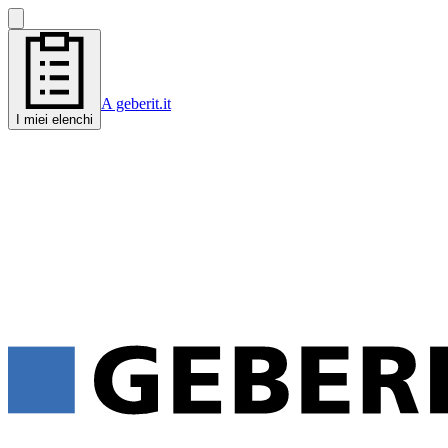
A geberit.it
I miei elenchi