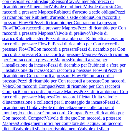
con dispositivo antiristagno
Sensori
Cavi
Alimentatori
Pezzi di
ricambio per Alimentatori
Valvole e rubinetti
Valvole d'arresto
Con
raccordi a pressare Mapress
Rubinetti d'arresto a sede obliqua
Pezzi
di ricambio per Rubinetti d'arresto a sede obliqua
Con raccordi a
pressare FlowFit
Pezzi di ricambio per Con raccordi a pressare
FlowFit
Con raccordi a pressare Mapress
Pezzi di ricambio per Con
raccordi a pressare Mapress
Valvole di prelievo
Valvole di
scarico
Rubinetti a sfera
Pezzi di ricambio per Rubinetti a sfera
Con
raccordi a pressare FlowFit
Pezzi di ricambio per Con raccordi a
pressare FlowFit
Con raccordi a pressare
Pezzi di ricambio per Con
raccordi a pressare
Con raccordi a pressare Mapress
Pezzi di ricambio
per Con raccordi a pressare Mapress
Rubinetti a sfera per
l'installazione da incasso
Pezzi di ricambio per Rubinetti a sfera per
l'installazione da incasso
Con raccordi a pressare FlowFit
Pezzi di
ricambio per Con raccordi a pressare FlowFit
Con raccordi a
pressare
Pezzi di ricambio per Con raccordi a pressare
Con raccordi
Volex
Con raccordi Compact
Pezzi di ricambio per Con raccordi
Compact
Con raccordi a pressare Mapress
Pezzi di ricambio per Con
raccordi a pressare Mapress
Con raccordi filettati
Unità valvole
d'intercettazione e collettori per il montaggio da incasso
Pezzi di
ricambio per Unità valvole d'intercettazione e collettori per il
montaggio da incasso
Con raccordi Compact
Pezzi di ricambio per
Con raccordi Compact
Valvole di ritegno
Con raccordi a pressare
Mapress
Collegamenti idrici per contatore dell'acqua
Con raccordi
filettati
Valvole di sfiato per riscaldamento
Valvole di sfiato