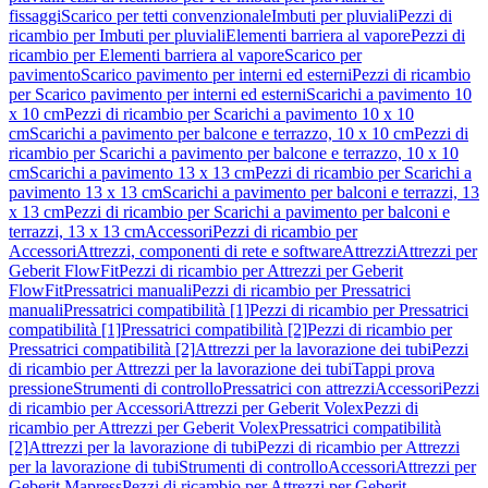
fissaggi
Scarico per tetti convenzionale
Imbuti per pluviali
Pezzi di
ricambio per Imbuti per pluviali
Elementi barriera al vapore
Pezzi di
ricambio per Elementi barriera al vapore
Scarico per
pavimento
Scarico pavimento per interni ed esterni
Pezzi di ricambio
per Scarico pavimento per interni ed esterni
Scarichi a pavimento 10
x 10 cm
Pezzi di ricambio per Scarichi a pavimento 10 x 10
cm
Scarichi a pavimento per balcone e terrazzo, 10 x 10 cm
Pezzi di
ricambio per Scarichi a pavimento per balcone e terrazzo, 10 x 10
cm
Scarichi a pavimento 13 x 13 cm
Pezzi di ricambio per Scarichi a
pavimento 13 x 13 cm
Scarichi a pavimento per balconi e terrazzi, 13
x 13 cm
Pezzi di ricambio per Scarichi a pavimento per balconi e
terrazzi, 13 x 13 cm
Accessori
Pezzi di ricambio per
Accessori
Attrezzi, componenti di rete e software
Attrezzi
Attrezzi per
Geberit FlowFit
Pezzi di ricambio per Attrezzi per Geberit
FlowFit
Pressatrici manuali
Pezzi di ricambio per Pressatrici
manuali
Pressatrici compatibilità [1]
Pezzi di ricambio per Pressatrici
compatibilità [1]
Pressatrici compatibilità [2]
Pezzi di ricambio per
Pressatrici compatibilità [2]
Attrezzi per la lavorazione dei tubi
Pezzi
di ricambio per Attrezzi per la lavorazione dei tubi
Tappi prova
pressione
Strumenti di controllo
Pressatrici con attrezzi
Accessori
Pezzi
di ricambio per Accessori
Attrezzi per Geberit Volex
Pezzi di
ricambio per Attrezzi per Geberit Volex
Pressatrici compatibilità
[2]
Attrezzi per la lavorazione di tubi
Pezzi di ricambio per Attrezzi
per la lavorazione di tubi
Strumenti di controllo
Accessori
Attrezzi per
Geberit Mapress
Pezzi di ricambio per Attrezzi per Geberit