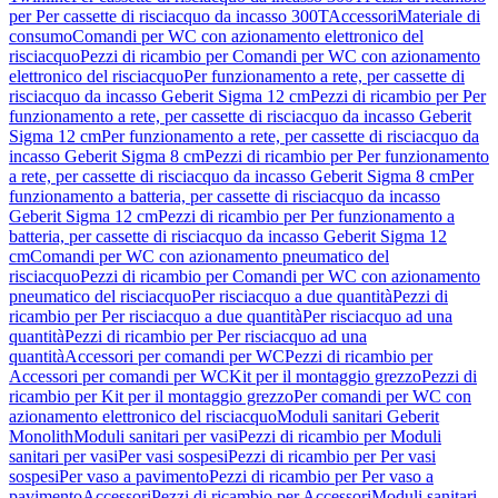
per Per cassette di risciacquo da incasso 300T
Accessori
Materiale di
consumo
Comandi per WC con azionamento elettronico del
risciacquo
Pezzi di ricambio per Comandi per WC con azionamento
elettronico del risciacquo
Per funzionamento a rete, per cassette di
risciacquo da incasso Geberit Sigma 12 cm
Pezzi di ricambio per Per
funzionamento a rete, per cassette di risciacquo da incasso Geberit
Sigma 12 cm
Per funzionamento a rete, per cassette di risciacquo da
incasso Geberit Sigma 8 cm
Pezzi di ricambio per Per funzionamento
a rete, per cassette di risciacquo da incasso Geberit Sigma 8 cm
Per
funzionamento a batteria, per cassette di risciacquo da incasso
Geberit Sigma 12 cm
Pezzi di ricambio per Per funzionamento a
batteria, per cassette di risciacquo da incasso Geberit Sigma 12
cm
Comandi per WC con azionamento pneumatico del
risciacquo
Pezzi di ricambio per Comandi per WC con azionamento
pneumatico del risciacquo
Per risciacquo a due quantità
Pezzi di
ricambio per Per risciacquo a due quantità
Per risciacquo ad una
quantità
Pezzi di ricambio per Per risciacquo ad una
quantità
Accessori per comandi per WC
Pezzi di ricambio per
Accessori per comandi per WC
Kit per il montaggio grezzo
Pezzi di
ricambio per Kit per il montaggio grezzo
Per comandi per WC con
azionamento elettronico del risciacquo
Moduli sanitari Geberit
Monolith
Moduli sanitari per vasi
Pezzi di ricambio per Moduli
sanitari per vasi
Per vasi sospesi
Pezzi di ricambio per Per vasi
sospesi
Per vaso a pavimento
Pezzi di ricambio per Per vaso a
pavimento
Accessori
Pezzi di ricambio per Accessori
Moduli sanitari