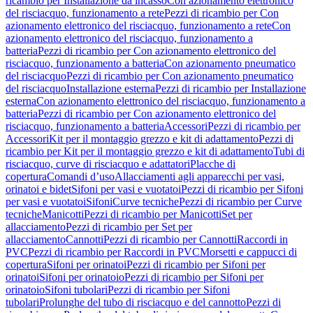
ricambio per Installazione da incasso
Con azionamento elettronico
del risciacquo, funzionamento a rete
Pezzi di ricambio per Con
azionamento elettronico del risciacquo, funzionamento a rete
Con
azionamento elettronico del risciacquo, funzionamento a
batteria
Pezzi di ricambio per Con azionamento elettronico del
risciacquo, funzionamento a batteria
Con azionamento pneumatico
del risciacquo
Pezzi di ricambio per Con azionamento pneumatico
del risciacquo
Installazione esterna
Pezzi di ricambio per Installazione
esterna
Con azionamento elettronico del risciacquo, funzionamento a
batteria
Pezzi di ricambio per Con azionamento elettronico del
risciacquo, funzionamento a batteria
Accessori
Pezzi di ricambio per
Accessori
Kit per il montaggio grezzo e kit di adattamento
Pezzi di
ricambio per Kit per il montaggio grezzo e kit di adattamento
Tubi di
risciacquo, curve di risciacquo e adattatori
Placche di
copertura
Comandi d’uso
Allacciamenti agli apparecchi per vasi,
orinatoi e bidet
Sifoni per vasi e vuotatoi
Pezzi di ricambio per Sifoni
per vasi e vuotatoi
Sifoni
Curve tecniche
Pezzi di ricambio per Curve
tecniche
Manicotti
Pezzi di ricambio per Manicotti
Set per
allacciamento
Pezzi di ricambio per Set per
allacciamento
Cannotti
Pezzi di ricambio per Cannotti
Raccordi in
PVC
Pezzi di ricambio per Raccordi in PVC
Morsetti e cappucci di
copertura
Sifoni per orinatoi
Pezzi di ricambio per Sifoni per
orinatoi
Sifoni per orinatoio
Pezzi di ricambio per Sifoni per
orinatoio
Sifoni tubolari
Pezzi di ricambio per Sifoni
tubolari
Prolunghe del tubo di risciacquo e del cannotto
Pezzi di