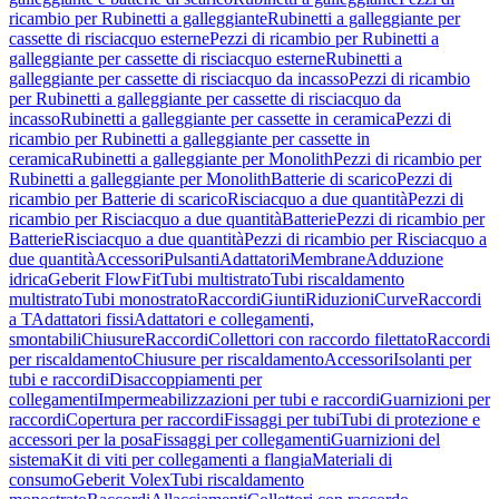
ricambio per Rubinetti a galleggiante
Rubinetti a galleggiante per
cassette di risciacquo esterne
Pezzi di ricambio per Rubinetti a
galleggiante per cassette di risciacquo esterne
Rubinetti a
galleggiante per cassette di risciacquo da incasso
Pezzi di ricambio
per Rubinetti a galleggiante per cassette di risciacquo da
incasso
Rubinetti a galleggiante per cassette in ceramica
Pezzi di
ricambio per Rubinetti a galleggiante per cassette in
ceramica
Rubinetti a galleggiante per Monolith
Pezzi di ricambio per
Rubinetti a galleggiante per Monolith
Batterie di scarico
Pezzi di
ricambio per Batterie di scarico
Risciacquo a due quantità
Pezzi di
ricambio per Risciacquo a due quantità
Batterie
Pezzi di ricambio per
Batterie
Risciacquo a due quantità
Pezzi di ricambio per Risciacquo a
due quantità
Accessori
Pulsanti
Adattatori
Membrane
Adduzione
idrica
Geberit FlowFit
Tubi multistrato
Tubi riscaldamento
multistrato
Tubi monostrato
Raccordi
Giunti
Riduzioni
Curve
Raccordi
a T
Adattatori fissi
Adattatori e collegamenti,
smontabili
Chiusure
Raccordi
Collettori con raccordo filettato
Raccordi
per riscaldamento
Chiusure per riscaldamento
Accessori
Isolanti per
tubi e raccordi
Disaccoppiamenti per
collegamenti
Impermeabilizzazioni per tubi e raccordi
Guarnizioni per
raccordi
Copertura per raccordi
Fissaggi per tubi
Tubi di protezione e
accessori per la posa
Fissaggi per collegamenti
Guarnizioni del
sistema
Kit di viti per collegamenti a flangia
Materiali di
consumo
Geberit Volex
Tubi riscaldamento