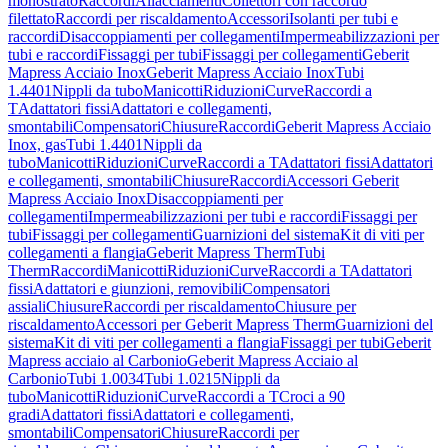
monostrato
Raccordi
Allacciamenti
Collettori con raccordo
filettato
Raccordi per riscaldamento
Accessori
Isolanti per tubi e
raccordi
Disaccoppiamenti per collegamenti
Impermeabilizzazioni per
tubi e raccordi
Fissaggi per tubi
Fissaggi per collegamenti
Geberit
Mapress Acciaio Inox
Geberit Mapress Acciaio Inox
Tubi
1.4401
Nippli da tubo
Manicotti
Riduzioni
Curve
Raccordi a
T
Adattatori fissi
Adattatori e collegamenti,
smontabili
Compensatori
Chiusure
Raccordi
Geberit Mapress Acciaio
Inox, gas
Tubi 1.4401
Nippli da
tubo
Manicotti
Riduzioni
Curve
Raccordi a T
Adattatori fissi
Adattatori
e collegamenti, smontabili
Chiusure
Raccordi
Accessori Geberit
Mapress Acciaio Inox
Disaccoppiamenti per
collegamenti
Impermeabilizzazioni per tubi e raccordi
Fissaggi per
tubi
Fissaggi per collegamenti
Guarnizioni del sistema
Kit di viti per
collegamenti a flangia
Geberit Mapress Therm
Tubi
Therm
Raccordi
Manicotti
Riduzioni
Curve
Raccordi a T
Adattatori
fissi
Adattatori e giunzioni, removibili
Compensatori
assiali
Chiusure
Raccordi per riscaldamento
Chiusure per
riscaldamento
Accessori per Geberit Mapress Therm
Guarnizioni del
sistema
Kit di viti per collegamenti a flangia
Fissaggi per tubi
Geberit
Mapress acciaio al Carbonio
Geberit Mapress Acciaio al
Carbonio
Tubi 1.0034
Tubi 1.0215
Nippli da
tubo
Manicotti
Riduzioni
Curve
Raccordi a T
Croci a 90
gradi
Adattatori fissi
Adattatori e collegamenti,
smontabili
Compensatori
Chiusure
Raccordi per