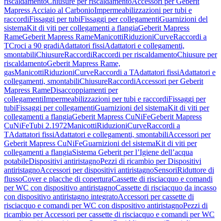
riscaldamento
Chiusure per riscaldamento
Accessori per Geberit
Mapress Acciaio al Carbonio
Impermeabilizzazioni per tubi e
raccordi
Fissaggi per tubi
Fissaggi per collegamenti
Guarnizioni del
sistema
Kit di viti per collegamenti a flangia
Geberit Mapress
Rame
Geberit Mapress Rame
Manicotti
Riduzioni
Curve
Raccordi a
T
Croci a 90 gradi
Adattatori fissi
Adattatori e collegamenti,
smontabili
Chiusure
Raccordi
Raccordi per riscaldamento
Chiusure per
riscaldamento
Geberit Mapress Rame,
gas
Manicotti
Riduzioni
Curve
Raccordi a T
Adattatori fissi
Adattatori e
collegamenti, smontabili
Chiusure
Raccordi
Accessori per Geberit
Mapress Rame
Disaccoppiamenti per
collegamenti
Impermeabilizzazioni per tubi e raccordi
Fissaggi per
tubi
Fissaggi per collegamenti
Guarnizioni del sistema
Kit di viti per
collegamenti a flangia
Geberit Mapress CuNiFe
Geberit Mapress
CuNiFe
Tubi 2.1972
Manicotti
Riduzioni
Curve
Raccordi a
T
Adattatori fissi
Adattatori e collegamenti, smontabili
Accessori per
Geberit Mapress CuNiFe
Guarnizioni del sistema
Kit di viti per
collegamenti a flangia
Sistema Geberit per l’Igiene dell’acqua
potabile
Dispositivi antiristagno
Pezzi di ricambio per Dispositivi
antiristagno
Accessori per dispositivi antiristagno
Sensori
Riduttore di
flusso
Cover e placche di copertura
Cassette di risciacquo e comandi
per WC con dispositivo antiristagno
Cassette di risciacquo da incasso
con dispositivo antiristagno integrato
Accessori per cassette di
risciacquo e comandi per WC con dispositivo antiristagno
Pezzi di
ricambio per Accessori per cassette di risciacquo e comandi per WC