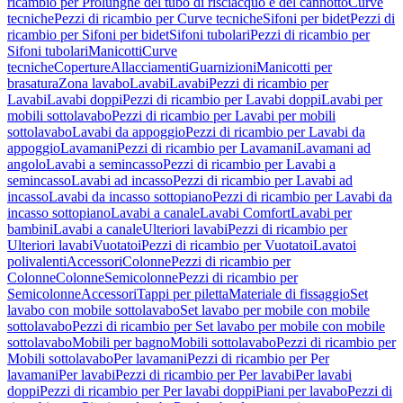
ricambio per Prolunghe del tubo di risciacquo e del cannotto
Curve
tecniche
Pezzi di ricambio per Curve tecniche
Sifoni per bidet
Pezzi di
ricambio per Sifoni per bidet
Sifoni tubolari
Pezzi di ricambio per
Sifoni tubolari
Manicotti
Curve
tecniche
Coperture
Allacciamenti
Guarnizioni
Manicotti per
brasatura
Zona lavabo
Lavabi
Lavabi
Pezzi di ricambio per
Lavabi
Lavabi doppi
Pezzi di ricambio per Lavabi doppi
Lavabi per
mobili sottolavabo
Pezzi di ricambio per Lavabi per mobili
sottolavabo
Lavabi da appoggio
Pezzi di ricambio per Lavabi da
appoggio
Lavamani
Pezzi di ricambio per Lavamani
Lavamani ad
angolo
Lavabi a semincasso
Pezzi di ricambio per Lavabi a
semincasso
Lavabi ad incasso
Pezzi di ricambio per Lavabi ad
incasso
Lavabi da incasso sottopiano
Pezzi di ricambio per Lavabi da
incasso sottopiano
Lavabi a canale
Lavabi Comfort
Lavabi per
bambini
Lavabi a canale
Ulteriori lavabi
Pezzi di ricambio per
Ulteriori lavabi
Vuotatoi
Pezzi di ricambio per Vuotatoi
Lavatoi
polivalenti
Accessori
Colonne
Pezzi di ricambio per
Colonne
Colonne
Semicolonne
Pezzi di ricambio per
Semicolonne
Accessori
Tappi per piletta
Materiale di fissaggio
Set
lavabo con mobile sottolavabo
Set lavabo per mobile con mobile
sottolavabo
Pezzi di ricambio per Set lavabo per mobile con mobile
sottolavabo
Mobili per bagno
Mobili sottolavabo
Pezzi di ricambio per
Mobili sottolavabo
Per lavamani
Pezzi di ricambio per Per
lavamani
Per lavabi
Pezzi di ricambio per Per lavabi
Per lavabi
doppi
Pezzi di ricambio per Per lavabi doppi
Piani per lavabo
Pezzi di