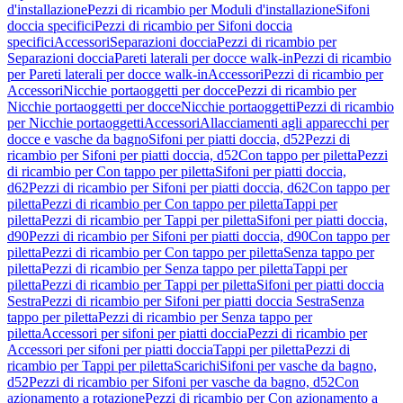
d'installazione
Pezzi di ricambio per Moduli d'installazione
Sifoni
doccia specifici
Pezzi di ricambio per Sifoni doccia
specifici
Accessori
Separazioni doccia
Pezzi di ricambio per
Separazioni doccia
Pareti laterali per docce walk-in
Pezzi di ricambio
per Pareti laterali per docce walk-in
Accessori
Pezzi di ricambio per
Accessori
Nicchie portaoggetti per docce
Pezzi di ricambio per
Nicchie portaoggetti per docce
Nicchie portaoggetti
Pezzi di ricambio
per Nicchie portaoggetti
Accessori
Allacciamenti agli apparecchi per
docce e vasche da bagno
Sifoni per piatti doccia, d52
Pezzi di
ricambio per Sifoni per piatti doccia, d52
Con tappo per piletta
Pezzi
di ricambio per Con tappo per piletta
Sifoni per piatti doccia,
d62
Pezzi di ricambio per Sifoni per piatti doccia, d62
Con tappo per
piletta
Pezzi di ricambio per Con tappo per piletta
Tappi per
piletta
Pezzi di ricambio per Tappi per piletta
Sifoni per piatti doccia,
d90
Pezzi di ricambio per Sifoni per piatti doccia, d90
Con tappo per
piletta
Pezzi di ricambio per Con tappo per piletta
Senza tappo per
piletta
Pezzi di ricambio per Senza tappo per piletta
Tappi per
piletta
Pezzi di ricambio per Tappi per piletta
Sifoni per piatti doccia
Sestra
Pezzi di ricambio per Sifoni per piatti doccia Sestra
Senza
tappo per piletta
Pezzi di ricambio per Senza tappo per
piletta
Accessori per sifoni per piatti doccia
Pezzi di ricambio per
Accessori per sifoni per piatti doccia
Tappi per piletta
Pezzi di
ricambio per Tappi per piletta
Scarichi
Sifoni per vasche da bagno,
d52
Pezzi di ricambio per Sifoni per vasche da bagno, d52
Con
azionamento a rotazione
Pezzi di ricambio per Con azionamento a