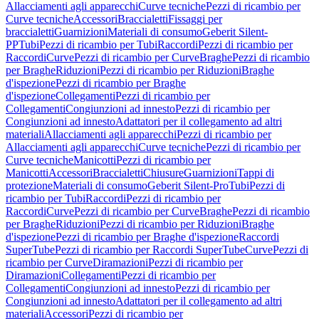
Allacciamenti agli apparecchi
Curve tecniche
Pezzi di ricambio per
Curve tecniche
Accessori
Braccialetti
Fissaggi per
braccialetti
Guarnizioni
Materiali di consumo
Geberit Silent-
PP
Tubi
Pezzi di ricambio per Tubi
Raccordi
Pezzi di ricambio per
Raccordi
Curve
Pezzi di ricambio per Curve
Braghe
Pezzi di ricambio
per Braghe
Riduzioni
Pezzi di ricambio per Riduzioni
Braghe
d'ispezione
Pezzi di ricambio per Braghe
d'ispezione
Collegamenti
Pezzi di ricambio per
Collegamenti
Congiunzioni ad innesto
Pezzi di ricambio per
Congiunzioni ad innesto
Adattatori per il collegamento ad altri
materiali
Allacciamenti agli apparecchi
Pezzi di ricambio per
Allacciamenti agli apparecchi
Curve tecniche
Pezzi di ricambio per
Curve tecniche
Manicotti
Pezzi di ricambio per
Manicotti
Accessori
Braccialetti
Chiusure
Guarnizioni
Tappi di
protezione
Materiali di consumo
Geberit Silent-Pro
Tubi
Pezzi di
ricambio per Tubi
Raccordi
Pezzi di ricambio per
Raccordi
Curve
Pezzi di ricambio per Curve
Braghe
Pezzi di ricambio
per Braghe
Riduzioni
Pezzi di ricambio per Riduzioni
Braghe
d'ispezione
Pezzi di ricambio per Braghe d'ispezione
Raccordi
SuperTube
Pezzi di ricambio per Raccordi SuperTube
Curve
Pezzi di
ricambio per Curve
Diramazioni
Pezzi di ricambio per
Diramazioni
Collegamenti
Pezzi di ricambio per
Collegamenti
Congiunzioni ad innesto
Pezzi di ricambio per
Congiunzioni ad innesto
Adattatori per il collegamento ad altri
materiali
Accessori
Pezzi di ricambio per