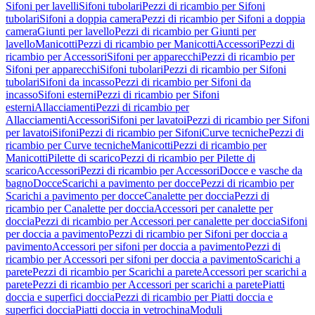
Sifoni per lavelli
Sifoni tubolari
Pezzi di ricambio per Sifoni
tubolari
Sifoni a doppia camera
Pezzi di ricambio per Sifoni a doppia
camera
Giunti per lavello
Pezzi di ricambio per Giunti per
lavello
Manicotti
Pezzi di ricambio per Manicotti
Accessori
Pezzi di
ricambio per Accessori
Sifoni per apparecchi
Pezzi di ricambio per
Sifoni per apparecchi
Sifoni tubolari
Pezzi di ricambio per Sifoni
tubolari
Sifoni da incasso
Pezzi di ricambio per Sifoni da
incasso
Sifoni esterni
Pezzi di ricambio per Sifoni
esterni
Allacciamenti
Pezzi di ricambio per
Allacciamenti
Accessori
Sifoni per lavatoi
Pezzi di ricambio per Sifoni
per lavatoi
Sifoni
Pezzi di ricambio per Sifoni
Curve tecniche
Pezzi di
ricambio per Curve tecniche
Manicotti
Pezzi di ricambio per
Manicotti
Pilette di scarico
Pezzi di ricambio per Pilette di
scarico
Accessori
Pezzi di ricambio per Accessori
Docce e vasche da
bagno
Docce
Scarichi a pavimento per docce
Pezzi di ricambio per
Scarichi a pavimento per docce
Canalette per doccia
Pezzi di
ricambio per Canalette per doccia
Accessori per canalette per
doccia
Pezzi di ricambio per Accessori per canalette per doccia
Sifoni
per doccia a pavimento
Pezzi di ricambio per Sifoni per doccia a
pavimento
Accessori per sifoni per doccia a pavimento
Pezzi di
ricambio per Accessori per sifoni per doccia a pavimento
Scarichi a
parete
Pezzi di ricambio per Scarichi a parete
Accessori per scarichi a
parete
Pezzi di ricambio per Accessori per scarichi a parete
Piatti
doccia e superfici doccia
Pezzi di ricambio per Piatti doccia e
superfici doccia
Piatti doccia in vetrochina
Moduli