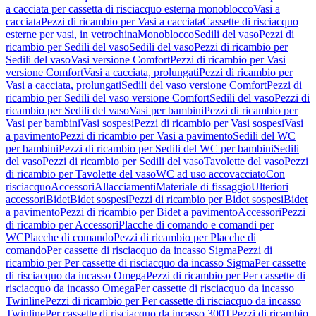
a cacciata per cassetta di risciacquo esterna monoblocco
Vasi a
cacciata
Pezzi di ricambio per Vasi a cacciata
Cassette di risciacquo
esterne per vasi, in vetrochina
Monoblocco
Sedili del vaso
Pezzi di
ricambio per Sedili del vaso
Sedili del vaso
Pezzi di ricambio per
Sedili del vaso
Vasi versione Comfort
Pezzi di ricambio per Vasi
versione Comfort
Vasi a cacciata, prolungati
Pezzi di ricambio per
Vasi a cacciata, prolungati
Sedili del vaso versione Comfort
Pezzi di
ricambio per Sedili del vaso versione Comfort
Sedili del vaso
Pezzi di
ricambio per Sedili del vaso
Vasi per bambini
Pezzi di ricambio per
Vasi per bambini
Vasi sospesi
Pezzi di ricambio per Vasi sospesi
Vasi
a pavimento
Pezzi di ricambio per Vasi a pavimento
Sedili del WC
per bambini
Pezzi di ricambio per Sedili del WC per bambini
Sedili
del vaso
Pezzi di ricambio per Sedili del vaso
Tavolette del vaso
Pezzi
di ricambio per Tavolette del vaso
WC ad uso accovacciato
Con
risciacquo
Accessori
Allacciamenti
Materiale di fissaggio
Ulteriori
accessori
Bidet
Bidet sospesi
Pezzi di ricambio per Bidet sospesi
Bidet
a pavimento
Pezzi di ricambio per Bidet a pavimento
Accessori
Pezzi
di ricambio per Accessori
Placche di comando e comandi per
WC
Placche di comando
Pezzi di ricambio per Placche di
comando
Per cassette di risciacquo da incasso Sigma
Pezzi di
ricambio per Per cassette di risciacquo da incasso Sigma
Per cassette
di risciacquo da incasso Omega
Pezzi di ricambio per Per cassette di
risciacquo da incasso Omega
Per cassette di risciacquo da incasso
Twinline
Pezzi di ricambio per Per cassette di risciacquo da incasso
Twinline
Per cassette di risciacquo da incasso 300T
Pezzi di ricambio