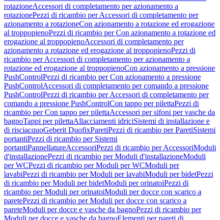
rotazione
Accessori di completamento per azionamento a
rotazione
Pezzi di ricambio per Accessori di completamento per
azionamento a rotazione
Con azionamento a rotazione ed erogazione
al troppopieno
Pezzi di ricambio per Con azionamento a rotazione ed
erogazione al troppopieno
Accessori di completamento per
azionamento a rotazione ed erogazione al troppopieno
Pezzi di
ricambio per Accessori di completamento per azionamento a
rotazione ed erogazione al troppopieno
Con azionamento a pressione
PushControl
Pezzi di ricambio per Con azionamento a pressione
PushControl
Accessori di completamento per comando a pressione
PushControl
Pezzi di ricambio per Accessori di completamento per
comando a pressione PushControl
Con tappo per piletta
Pezzi di
ricambio per Con tappo per piletta
Accessori per sifoni per vasche da
bagno
Tappi per piletta
Allacciamenti idrici
Sistemi di installazione e
di risciacquo
Geberit Duofix
Pareti
Pezzi di ricambio per Pareti
Sistemi
portanti
Pezzi di ricambio per Sistemi
portanti
Pannellature
Accessori
Pezzi di ricambio per Accessori
Moduli
d'installazione
Pezzi di ricambio per Moduli d'installazione
Moduli
per WC
Pezzi di ricambio per Moduli per WC
Moduli per
lavabi
Pezzi di ricambio per Moduli per lavabi
Moduli per bidet
Pezzi
di ricambio per Moduli per bidet
Moduli per orinatoi
Pezzi di
ricambio per Moduli per orinatoi
Moduli per docce con scarico a
parete
Pezzi di ricambio per Moduli per docce con scarico a
parete
Moduli per docce e vasche da bagno
Pezzi di ricambio per
Moduli per docce e vasche da bagno
Elementi per pareti di