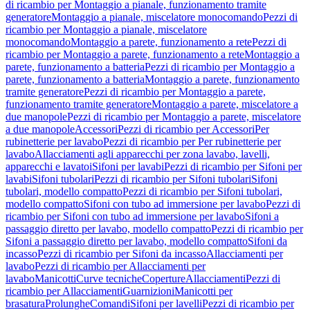
di ricambio per Montaggio a pianale, funzionamento tramite
generatore
Montaggio a pianale, miscelatore monocomando
Pezzi di
ricambio per Montaggio a pianale, miscelatore
monocomando
Montaggio a parete, funzionamento a rete
Pezzi di
ricambio per Montaggio a parete, funzionamento a rete
Montaggio a
parete, funzionamento a batteria
Pezzi di ricambio per Montaggio a
parete, funzionamento a batteria
Montaggio a parete, funzionamento
tramite generatore
Pezzi di ricambio per Montaggio a parete,
funzionamento tramite generatore
Montaggio a parete, miscelatore a
due manopole
Pezzi di ricambio per Montaggio a parete, miscelatore
a due manopole
Accessori
Pezzi di ricambio per Accessori
Per
rubinetterie per lavabo
Pezzi di ricambio per Per rubinetterie per
lavabo
Allacciamenti agli apparecchi per zona lavabo, lavelli,
apparecchi e lavatoi
Sifoni per lavabi
Pezzi di ricambio per Sifoni per
lavabi
Sifoni tubolari
Pezzi di ricambio per Sifoni tubolari
Sifoni
tubolari, modello compatto
Pezzi di ricambio per Sifoni tubolari,
modello compatto
Sifoni con tubo ad immersione per lavabo
Pezzi di
ricambio per Sifoni con tubo ad immersione per lavabo
Sifoni a
passaggio diretto per lavabo, modello compatto
Pezzi di ricambio per
Sifoni a passaggio diretto per lavabo, modello compatto
Sifoni da
incasso
Pezzi di ricambio per Sifoni da incasso
Allacciamenti per
lavabo
Pezzi di ricambio per Allacciamenti per
lavabo
Manicotti
Curve tecniche
Coperture
Allacciamenti
Pezzi di
ricambio per Allacciamenti
Guarnizioni
Manicotti per
brasatura
Prolunghe
Comandi
Sifoni per lavelli
Pezzi di ricambio per