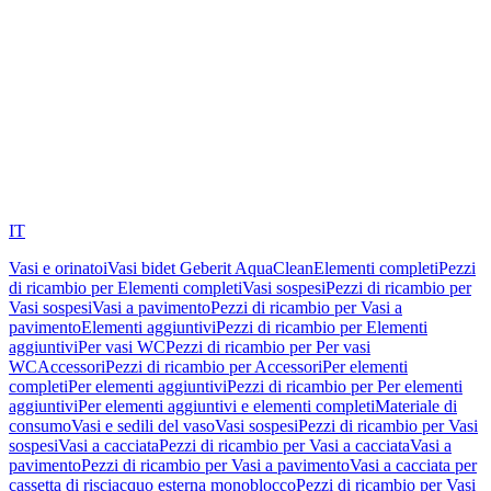
IT
Vasi e orinatoi
Vasi bidet Geberit AquaClean
Elementi completi
Pezzi
di ricambio per Elementi completi
Vasi sospesi
Pezzi di ricambio per
Vasi sospesi
Vasi a pavimento
Pezzi di ricambio per Vasi a
pavimento
Elementi aggiuntivi
Pezzi di ricambio per Elementi
aggiuntivi
Per vasi WC
Pezzi di ricambio per Per vasi
WC
Accessori
Pezzi di ricambio per Accessori
Per elementi
completi
Per elementi aggiuntivi
Pezzi di ricambio per Per elementi
aggiuntivi
Per elementi aggiuntivi e elementi completi
Materiale di
consumo
Vasi e sedili del vaso
Vasi sospesi
Pezzi di ricambio per Vasi
sospesi
Vasi a cacciata
Pezzi di ricambio per Vasi a cacciata
Vasi a
pavimento
Pezzi di ricambio per Vasi a pavimento
Vasi a cacciata per
cassetta di risciacquo esterna monoblocco
Pezzi di ricambio per Vasi