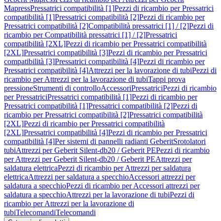
Mapress
Pressatrici compatibilità [1]
Pezzi di ricambio per Pressatrici
compatibilità [1]
Pressatrici compatibilità [2]
Pezzi di ricambio per
Pressatrici compatibilità [2]
Compatibilità pressatrici [1] / [2]
Pezzi di
ricambio per Compatibilità pressatrici [1] / [2]
Pressatrici
compatibilità [2XL]
Pezzi di ricambio per Pressatrici compatibilità
[2XL]
Pressatrici compatibilità [3]
Pezzi di ricambio per Pressatrici
compatibilità [3]
Pressatrici compatibilità [4]
Pezzi di ricambio per
Pressatrici compatibilità [4]
Attrezzi per la lavorazione di tubi
Pezzi di
ricambio per Attrezzi per la lavorazione di tubi
Tappi prova
pressione
Strumenti di controllo
Accessori
Pressatrici
Pezzi di ricambio
per Pressatrici
Pressatrici compatibilità [1]
Pezzi di ricambio per
Pressatrici compatibilità [1]
Pressatrici compatibilità [2]
Pezzi di
ricambio per Pressatrici compatibilità [2]
Pressatrici compatibilità
[2XL]
Pezzi di ricambio per Pressatrici compatibilità
[2XL]
Pressatrici compatibilità [4]
Pezzi di ricambio per Pressatrici
compatibilità [4]
Per sistemi di pannelli radianti Geberit
Srotolatori
tubi
Attrezzi per Geberit Silent-db20 / Geberit PE
Pezzi di ricambio
per Attrezzi per Geberit Silent-db20 / Geberit PE
Attrezzi per
saldatura elettrica
Pezzi di ricambio per Attrezzi per saldatura
elettrica
Attrezzi per saldatura a specchio
Accessori attrezzi per
saldatura a specchio
Pezzi di ricambio per Accessori attrezzi per
saldatura a specchio
Attrezzi per la lavorazione di tubi
Pezzi di
ricambio per Attrezzi per la lavorazione di
tubi
Telecomandi
Telecomandi