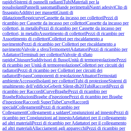
rapido
Sistemi di pannelli radianti
Tubi
Materiali per la
posa
Isolanti
Pannelli sagomati
Bande perimetrali
Nastri adesivi
Clip di
fissaggio
Additivi per massetti
Giunti di
dilatazione
Reggicurve
Cassette da incasso per collettori
Pezzi di
ricambio per Cassette da incasso per collettori
Cassette da incasso per
collettori, in metallo
Pezzi di ricambio per Cassette da incasso per
collettori, in metallo
Assortimento di collettori
Pezzi di ricambio per
Assortimento di collettori
Collettori per riscaldamento a
pavimento
Pezzi di ricambio per Collettori per riscaldamento a
pavimento
Valvole a sfera
Termometri
Adattatori
Pezzi di ricambio per
Adattatori
Terminali per collettori
Valvole di sfiato
rapido
Chiusure
Suddivisori di flusso
Unità di termoregolazione
Pezzi
di ricambio per Unità di termoregolazione
Collettori per circuiti dei
radiatori
Pezzi di ricambio per Collettori per circuiti dei
radiatori
Bypass
Componenti di regolazione
Attuatori
Termostati
ambiente
Accessori
Isolanti per collettori
Tubi di protezione
Sistemi di
smaltimento dell’edificio
Geberit Silent-db20
Tubi
Raccordi
Pezzi di
ricambio per Raccordi
Curve
Braghe
Pezzi di ricambio per
Braghe
Riduzioni
Braghe d'ispezione
Pezzi di ricambio per Braghe
d'ispezione
Raccordi SuperTube
Curve
Raccordi
speciali
Collegamenti
Pezzi di ricambio per
Collegamenti
Collegamenti a saldare
Congiunzioni ad innesto
Pezzi di
ricambio per Congiunzioni ad innesto
Adattatori per il collegamento
ad altri materiali
Pezzi di ricambio per Adattatori per il collegamento
ad altri materiali
Allacciamenti agli apparecchi
Pezzi di ricambio per