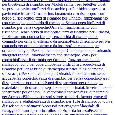
per bidet
Pezzi di ricambio per Moduli sanitari per bidet
Per bidet
sospesi e a pavimento
Pezzi di ricambio per Per bidet sospesi e a
pavimento
Orinatoi
Orinatoi, funzionamento con risciacquo, con
bordo di risciacquo
Pezzi di ricambio per Orinatoi, funzionamento
con risciacquo, con bordo di risciacquo
Senza coperchio
Pezzi di
ricambio per Senza coperchio
Orinatoi, funzionamento con
risciacquo, senza brida di risciacquo
Pezzi di ricambio per Orinatoi,
funzionamento con risciacquo, senza brida di risciacquo
Per
comando per orinatoi esterno o da incasso
Pezzi di ricambio per Per
comando per orinatoi esterno o da incasso
Con comando per
orinatoio integrato
Pezzi di ricambio per Con comando per orinatoio
integrato
Orinatoi, funzionamento con risciacquo, con / per
coperchio
Pezzi di ricambio per Orinatoi, funzionamento con
risciacquo, con / per coperchio
Senza brida di risciacquo
Pezzi di
ricambio per Senza brida di risciacquo
Orinatoi, funzionamento
senza acqua
Pezzi di ricambio per Orinatoi, funzionamento senza
acqua
Senza coperchio
Pezzi di ricambio per Senza coperchio
Pareti
di separazione per orinatoi
Pareti di separazione per orinatoi, in
materiale sintetico
Pareti di separazione per orinatoi, in vetro
Pareti di
separazione per orinatoi, in vetrochina
Accessori
Pezzi di ricambio
per Accessori
Sifoni e accessori sifone
Tubi di risciacquo, curve di
risciacquo e adattatori
Pezzi di ricambio per Tubi di risciacquo, curve
di risciacquo e adattatori
Accessori per erogatore
Materiale di
fissaggio
Comandi per orinatoi
Installazione da incasso
Pezzi di