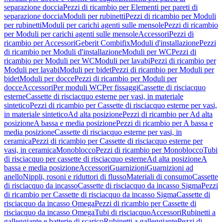
separazione doccia
Pezzi di ricambio per Elementi per pareti di
separazione doccia
Moduli per rubinetti
Pezzi di ricambio per Moduli
per rubinetti
Moduli per carichi agenti sulle mensole
Pezzi di ricambio
per Moduli per carichi agenti sulle mensole
Accessori
Pezzi di
ricambio per Accessori
Geberit Combifix
Moduli d'installazione
Pezzi
di ricambio per Moduli d'installazione
Moduli per WC
Pezzi di
ricambio per Moduli per WC
Moduli per lavabi
Pezzi di ricambio per
Moduli per lavabi
Moduli per bidet
Pezzi di ricambio per Moduli per
bidet
Moduli per docce
Pezzi di ricambio per Moduli per
docce
Accessori
Per moduli WC
Per fissaggi
Cassette di risciacquo
esterne
Cassette di risciacquo esterne per vasi, in materiale
sintetico
Pezzi di ricambio per Cassette di risciacquo esterne per vasi,
in materiale sintetico
Ad alta posizione
Pezzi di ricambio per Ad alta
posizione
A bassa e media posizione
Pezzi di ricambio per A bassa e
media posizione
Cassette di risciacquo esterne per vasi, in
ceramica
Pezzi di ricambio per Cassette di risciacquo esterne per
vasi, in ceramica
Monoblocco
Pezzi di ricambio per Monoblocco
Tubi
di risciacquo per cassette di risciacquo esterne
Ad alta posizione
A
bassa e media posizione
Accessori
Guarnizioni
Guarnizioni ad
anello
Nippli, rosoni e riduttori di flusso
Materiali di consumo
Cassette
di risciacquo da incasso
Cassette di risciacquo da incasso Sigma
Pezzi
di ricambio per Cassette di risciacquo da incasso Sigma
Cassette di
risciacquo da incasso Omega
Pezzi di ricambio per Cassette di
risciacquo da incasso Omega
Tubi di risciacquo
Accessori
Rubinetti a
galleggiante e batterie di scarico
Rubinetti a galleggiante
Pezzi di