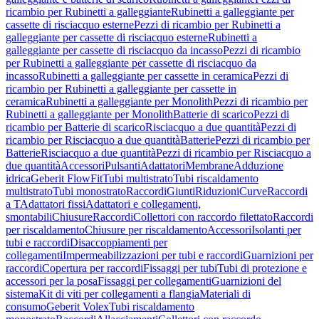
ricambio per Rubinetti a galleggiante
Rubinetti a galleggiante per
cassette di risciacquo esterne
Pezzi di ricambio per Rubinetti a
galleggiante per cassette di risciacquo esterne
Rubinetti a
galleggiante per cassette di risciacquo da incasso
Pezzi di ricambio
per Rubinetti a galleggiante per cassette di risciacquo da
incasso
Rubinetti a galleggiante per cassette in ceramica
Pezzi di
ricambio per Rubinetti a galleggiante per cassette in
ceramica
Rubinetti a galleggiante per Monolith
Pezzi di ricambio per
Rubinetti a galleggiante per Monolith
Batterie di scarico
Pezzi di
ricambio per Batterie di scarico
Risciacquo a due quantità
Pezzi di
ricambio per Risciacquo a due quantità
Batterie
Pezzi di ricambio per
Batterie
Risciacquo a due quantità
Pezzi di ricambio per Risciacquo a
due quantità
Accessori
Pulsanti
Adattatori
Membrane
Adduzione
idrica
Geberit FlowFit
Tubi multistrato
Tubi riscaldamento
multistrato
Tubi monostrato
Raccordi
Giunti
Riduzioni
Curve
Raccordi
a T
Adattatori fissi
Adattatori e collegamenti,
smontabili
Chiusure
Raccordi
Collettori con raccordo filettato
Raccordi
per riscaldamento
Chiusure per riscaldamento
Accessori
Isolanti per
tubi e raccordi
Disaccoppiamenti per
collegamenti
Impermeabilizzazioni per tubi e raccordi
Guarnizioni per
raccordi
Copertura per raccordi
Fissaggi per tubi
Tubi di protezione e
accessori per la posa
Fissaggi per collegamenti
Guarnizioni del
sistema
Kit di viti per collegamenti a flangia
Materiali di
consumo
Geberit Volex
Tubi riscaldamento