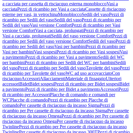
a cacciata per cassetta di risciacquo esterna monoblocco
Vasi a
cacciata
Pezzi di ricambio per Vasi a cacciata
Cassette di risciacquo
esterne per vasi, in vetrochina
Monoblocco
Sedili del vaso
Pezzi di
ricambio per Sedili del vaso
Sedili del vaso
Pezzi di ricambio per
Sedili del vaso
Vasi versione Comfort
Pezzi di ricambio per Vasi
versione Comfort
Vasi a cacciata, prolungati
Pezzi di ricambio per
Vasi a cacciata, prolungati
Sedili del vaso versione Comfort
Pezzi di
ricambio per Sedili del vaso versione Comfort
Sedili del vaso
Pezzi di
ricambio per Sedili del vaso
Vasi per bambini
Pezzi di ricambio per
Vasi per bambini
Vasi sospesi
Pezzi di ricambio per Vasi sospesi
Vasi
a pavimento
Pezzi di ricambio per Vasi a pavimento
Sedili del WC
per bambini
Pezzi di ricambio per Sedili del WC per bambini
Sedili
del vaso
Pezzi di ricambio per Sedili del vaso
Tavolette del vaso
Pezzi
di ricambio per Tavolette del vaso
WC ad uso accovacciato
Con
risciacquo
Accessori
Allacciamenti
Materiale di fissaggio
Ulteriori
accessori
Bidet
Bidet sospesi
Pezzi di ricambio per Bidet sospesi
Bidet
a pavimento
Pezzi di ricambio per Bidet a pavimento
Accessori
Pezzi
di ricambio per Accessori
Placche di comando e comandi per
WC
Placche di comando
Pezzi di ricambio per Placche di
comando
Per cassette di risciacquo da incasso Sigma
Pezzi di
ricambio per Per cassette di risciacquo da incasso Sigma
Per cassette
di risciacquo da incasso Omega
Pezzi di ricambio per Per cassette di
risciacquo da incasso Omega
Per cassette di risciacquo da incasso
Twinline
Pezzi di ricambio per Per cassette di risciacquo da incasso
Twinline
Per cassette di risciacquo da incasso 300T
Pezzi di ricambio