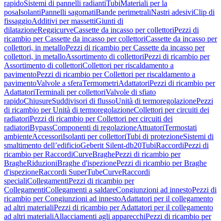
rapido
Sistemi di pannelli radianti
Tubi
Materiali per la
posa
Isolanti
Pannelli sagomati
Bande perimetrali
Nastri adesivi
Clip di
fissaggio
Additivi per massetti
Giunti di
dilatazione
Reggicurve
Cassette da incasso per collettori
Pezzi di
ricambio per Cassette da incasso per collettori
Cassette da incasso per
collettori, in metallo
Pezzi di ricambio per Cassette da incasso per
collettori, in metallo
Assortimento di collettori
Pezzi di ricambio per
Assortimento di collettori
Collettori per riscaldamento a
pavimento
Pezzi di ricambio per Collettori per riscaldamento a
pavimento
Valvole a sfera
Termometri
Adattatori
Pezzi di ricambio per
Adattatori
Terminali per collettori
Valvole di sfiato
rapido
Chiusure
Suddivisori di flusso
Unità di termoregolazione
Pezzi
di ricambio per Unità di termoregolazione
Collettori per circuiti dei
radiatori
Pezzi di ricambio per Collettori per circuiti dei
radiatori
Bypass
Componenti di regolazione
Attuatori
Termostati
ambiente
Accessori
Isolanti per collettori
Tubi di protezione
Sistemi di
smaltimento dell’edificio
Geberit Silent-db20
Tubi
Raccordi
Pezzi di
ricambio per Raccordi
Curve
Braghe
Pezzi di ricambio per
Braghe
Riduzioni
Braghe d'ispezione
Pezzi di ricambio per Braghe
d'ispezione
Raccordi SuperTube
Curve
Raccordi
speciali
Collegamenti
Pezzi di ricambio per
Collegamenti
Collegamenti a saldare
Congiunzioni ad innesto
Pezzi di
ricambio per Congiunzioni ad innesto
Adattatori per il collegamento
ad altri materiali
Pezzi di ricambio per Adattatori per il collegamento
ad altri materiali
Allacciamenti agli apparecchi
Pezzi di ricambio per