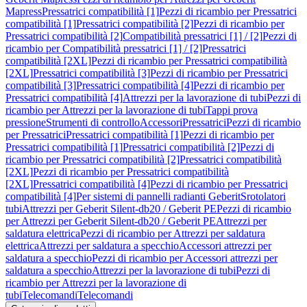
Mapress
Pressatrici compatibilità [1]
Pezzi di ricambio per Pressatrici
compatibilità [1]
Pressatrici compatibilità [2]
Pezzi di ricambio per
Pressatrici compatibilità [2]
Compatibilità pressatrici [1] / [2]
Pezzi di
ricambio per Compatibilità pressatrici [1] / [2]
Pressatrici
compatibilità [2XL]
Pezzi di ricambio per Pressatrici compatibilità
[2XL]
Pressatrici compatibilità [3]
Pezzi di ricambio per Pressatrici
compatibilità [3]
Pressatrici compatibilità [4]
Pezzi di ricambio per
Pressatrici compatibilità [4]
Attrezzi per la lavorazione di tubi
Pezzi di
ricambio per Attrezzi per la lavorazione di tubi
Tappi prova
pressione
Strumenti di controllo
Accessori
Pressatrici
Pezzi di ricambio
per Pressatrici
Pressatrici compatibilità [1]
Pezzi di ricambio per
Pressatrici compatibilità [1]
Pressatrici compatibilità [2]
Pezzi di
ricambio per Pressatrici compatibilità [2]
Pressatrici compatibilità
[2XL]
Pezzi di ricambio per Pressatrici compatibilità
[2XL]
Pressatrici compatibilità [4]
Pezzi di ricambio per Pressatrici
compatibilità [4]
Per sistemi di pannelli radianti Geberit
Srotolatori
tubi
Attrezzi per Geberit Silent-db20 / Geberit PE
Pezzi di ricambio
per Attrezzi per Geberit Silent-db20 / Geberit PE
Attrezzi per
saldatura elettrica
Pezzi di ricambio per Attrezzi per saldatura
elettrica
Attrezzi per saldatura a specchio
Accessori attrezzi per
saldatura a specchio
Pezzi di ricambio per Accessori attrezzi per
saldatura a specchio
Attrezzi per la lavorazione di tubi
Pezzi di
ricambio per Attrezzi per la lavorazione di
tubi
Telecomandi
Telecomandi