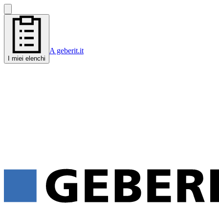
A geberit.it
I miei elenchi