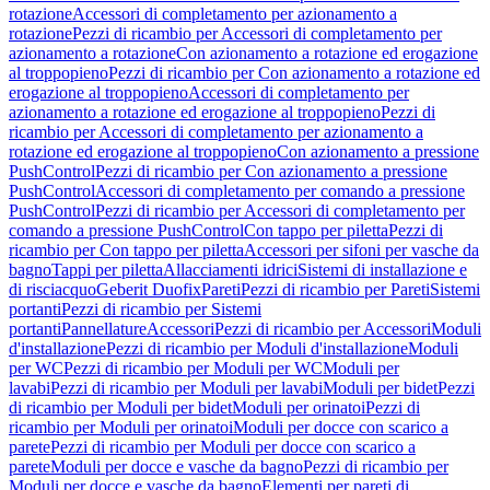
rotazione
Accessori di completamento per azionamento a
rotazione
Pezzi di ricambio per Accessori di completamento per
azionamento a rotazione
Con azionamento a rotazione ed erogazione
al troppopieno
Pezzi di ricambio per Con azionamento a rotazione ed
erogazione al troppopieno
Accessori di completamento per
azionamento a rotazione ed erogazione al troppopieno
Pezzi di
ricambio per Accessori di completamento per azionamento a
rotazione ed erogazione al troppopieno
Con azionamento a pressione
PushControl
Pezzi di ricambio per Con azionamento a pressione
PushControl
Accessori di completamento per comando a pressione
PushControl
Pezzi di ricambio per Accessori di completamento per
comando a pressione PushControl
Con tappo per piletta
Pezzi di
ricambio per Con tappo per piletta
Accessori per sifoni per vasche da
bagno
Tappi per piletta
Allacciamenti idrici
Sistemi di installazione e
di risciacquo
Geberit Duofix
Pareti
Pezzi di ricambio per Pareti
Sistemi
portanti
Pezzi di ricambio per Sistemi
portanti
Pannellature
Accessori
Pezzi di ricambio per Accessori
Moduli
d'installazione
Pezzi di ricambio per Moduli d'installazione
Moduli
per WC
Pezzi di ricambio per Moduli per WC
Moduli per
lavabi
Pezzi di ricambio per Moduli per lavabi
Moduli per bidet
Pezzi
di ricambio per Moduli per bidet
Moduli per orinatoi
Pezzi di
ricambio per Moduli per orinatoi
Moduli per docce con scarico a
parete
Pezzi di ricambio per Moduli per docce con scarico a
parete
Moduli per docce e vasche da bagno
Pezzi di ricambio per
Moduli per docce e vasche da bagno
Elementi per pareti di