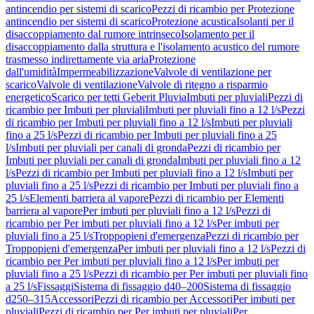
antincendio per sistemi di scarico
Pezzi di ricambio per Protezione
antincendio per sistemi di scarico
Protezione acustica
Isolanti per il
disaccoppiamento dal rumore intrinseco
Isolamento per il
disaccoppiamento dalla struttura e l'isolamento acustico del rumore
trasmesso indirettamente via aria
Protezione
dall'umidità
Impermeabilizzazione
Valvole di ventilazione per
scarico
Valvole di ventilazione
Valvole di ritegno a risparmio
energetico
Scarico per tetti Geberit Pluvia
Imbuti per pluviali
Pezzi di
ricambio per Imbuti per pluviali
Imbuti per pluviali fino a 12 l/s
Pezzi
di ricambio per Imbuti per pluviali fino a 12 l/s
Imbuti per pluviali
fino a 25 l/s
Pezzi di ricambio per Imbuti per pluviali fino a 25
l/s
Imbuti per pluviali per canali di gronda
Pezzi di ricambio per
Imbuti per pluviali per canali di gronda
Imbuti per pluviali fino a 12
l/s
Pezzi di ricambio per Imbuti per pluviali fino a 12 l/s
Imbuti per
pluviali fino a 25 l/s
Pezzi di ricambio per Imbuti per pluviali fino a
25 l/s
Elementi barriera al vapore
Pezzi di ricambio per Elementi
barriera al vapore
Per imbuti per pluviali fino a 12 l/s
Pezzi di
ricambio per Per imbuti per pluviali fino a 12 l/s
Per imbuti per
pluviali fino a 25 l/s
Troppopieni d'emergenza
Pezzi di ricambio per
Troppopieni d'emergenza
Per imbuti per pluviali fino a 12 l/s
Pezzi di
ricambio per Per imbuti per pluviali fino a 12 l/s
Per imbuti per
pluviali fino a 25 l/s
Pezzi di ricambio per Per imbuti per pluviali fino
a 25 l/s
Fissaggi
Sistema di fissaggio d40–200
Sistema di fissaggio
d250–315
Accessori
Pezzi di ricambio per Accessori
Per imbuti per
pluviali
Pezzi di ricambio per Per imbuti per pluviali
Per