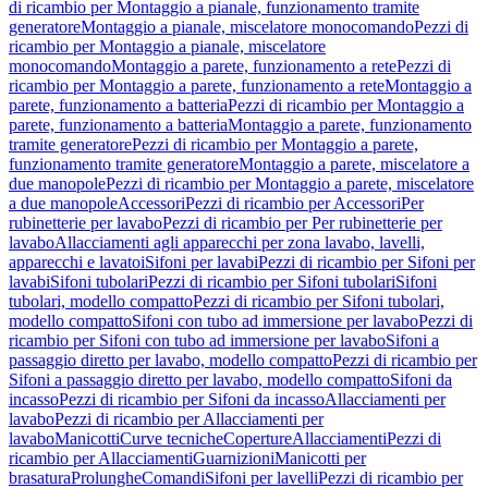
di ricambio per Montaggio a pianale, funzionamento tramite
generatore
Montaggio a pianale, miscelatore monocomando
Pezzi di
ricambio per Montaggio a pianale, miscelatore
monocomando
Montaggio a parete, funzionamento a rete
Pezzi di
ricambio per Montaggio a parete, funzionamento a rete
Montaggio a
parete, funzionamento a batteria
Pezzi di ricambio per Montaggio a
parete, funzionamento a batteria
Montaggio a parete, funzionamento
tramite generatore
Pezzi di ricambio per Montaggio a parete,
funzionamento tramite generatore
Montaggio a parete, miscelatore a
due manopole
Pezzi di ricambio per Montaggio a parete, miscelatore
a due manopole
Accessori
Pezzi di ricambio per Accessori
Per
rubinetterie per lavabo
Pezzi di ricambio per Per rubinetterie per
lavabo
Allacciamenti agli apparecchi per zona lavabo, lavelli,
apparecchi e lavatoi
Sifoni per lavabi
Pezzi di ricambio per Sifoni per
lavabi
Sifoni tubolari
Pezzi di ricambio per Sifoni tubolari
Sifoni
tubolari, modello compatto
Pezzi di ricambio per Sifoni tubolari,
modello compatto
Sifoni con tubo ad immersione per lavabo
Pezzi di
ricambio per Sifoni con tubo ad immersione per lavabo
Sifoni a
passaggio diretto per lavabo, modello compatto
Pezzi di ricambio per
Sifoni a passaggio diretto per lavabo, modello compatto
Sifoni da
incasso
Pezzi di ricambio per Sifoni da incasso
Allacciamenti per
lavabo
Pezzi di ricambio per Allacciamenti per
lavabo
Manicotti
Curve tecniche
Coperture
Allacciamenti
Pezzi di
ricambio per Allacciamenti
Guarnizioni
Manicotti per
brasatura
Prolunghe
Comandi
Sifoni per lavelli
Pezzi di ricambio per