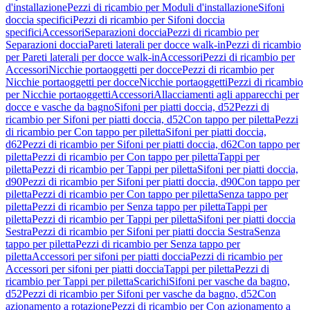
d'installazione
Pezzi di ricambio per Moduli d'installazione
Sifoni
doccia specifici
Pezzi di ricambio per Sifoni doccia
specifici
Accessori
Separazioni doccia
Pezzi di ricambio per
Separazioni doccia
Pareti laterali per docce walk-in
Pezzi di ricambio
per Pareti laterali per docce walk-in
Accessori
Pezzi di ricambio per
Accessori
Nicchie portaoggetti per docce
Pezzi di ricambio per
Nicchie portaoggetti per docce
Nicchie portaoggetti
Pezzi di ricambio
per Nicchie portaoggetti
Accessori
Allacciamenti agli apparecchi per
docce e vasche da bagno
Sifoni per piatti doccia, d52
Pezzi di
ricambio per Sifoni per piatti doccia, d52
Con tappo per piletta
Pezzi
di ricambio per Con tappo per piletta
Sifoni per piatti doccia,
d62
Pezzi di ricambio per Sifoni per piatti doccia, d62
Con tappo per
piletta
Pezzi di ricambio per Con tappo per piletta
Tappi per
piletta
Pezzi di ricambio per Tappi per piletta
Sifoni per piatti doccia,
d90
Pezzi di ricambio per Sifoni per piatti doccia, d90
Con tappo per
piletta
Pezzi di ricambio per Con tappo per piletta
Senza tappo per
piletta
Pezzi di ricambio per Senza tappo per piletta
Tappi per
piletta
Pezzi di ricambio per Tappi per piletta
Sifoni per piatti doccia
Sestra
Pezzi di ricambio per Sifoni per piatti doccia Sestra
Senza
tappo per piletta
Pezzi di ricambio per Senza tappo per
piletta
Accessori per sifoni per piatti doccia
Pezzi di ricambio per
Accessori per sifoni per piatti doccia
Tappi per piletta
Pezzi di
ricambio per Tappi per piletta
Scarichi
Sifoni per vasche da bagno,
d52
Pezzi di ricambio per Sifoni per vasche da bagno, d52
Con
azionamento a rotazione
Pezzi di ricambio per Con azionamento a