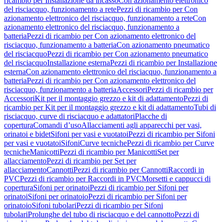
ricambio per Installazione da incasso
Con azionamento elettronico
del risciacquo, funzionamento a rete
Pezzi di ricambio per Con
azionamento elettronico del risciacquo, funzionamento a rete
Con
azionamento elettronico del risciacquo, funzionamento a
batteria
Pezzi di ricambio per Con azionamento elettronico del
risciacquo, funzionamento a batteria
Con azionamento pneumatico
del risciacquo
Pezzi di ricambio per Con azionamento pneumatico
del risciacquo
Installazione esterna
Pezzi di ricambio per Installazione
esterna
Con azionamento elettronico del risciacquo, funzionamento a
batteria
Pezzi di ricambio per Con azionamento elettronico del
risciacquo, funzionamento a batteria
Accessori
Pezzi di ricambio per
Accessori
Kit per il montaggio grezzo e kit di adattamento
Pezzi di
ricambio per Kit per il montaggio grezzo e kit di adattamento
Tubi di
risciacquo, curve di risciacquo e adattatori
Placche di
copertura
Comandi d’uso
Allacciamenti agli apparecchi per vasi,
orinatoi e bidet
Sifoni per vasi e vuotatoi
Pezzi di ricambio per Sifoni
per vasi e vuotatoi
Sifoni
Curve tecniche
Pezzi di ricambio per Curve
tecniche
Manicotti
Pezzi di ricambio per Manicotti
Set per
allacciamento
Pezzi di ricambio per Set per
allacciamento
Cannotti
Pezzi di ricambio per Cannotti
Raccordi in
PVC
Pezzi di ricambio per Raccordi in PVC
Morsetti e cappucci di
copertura
Sifoni per orinatoi
Pezzi di ricambio per Sifoni per
orinatoi
Sifoni per orinatoio
Pezzi di ricambio per Sifoni per
orinatoio
Sifoni tubolari
Pezzi di ricambio per Sifoni
tubolari
Prolunghe del tubo di risciacquo e del cannotto
Pezzi di