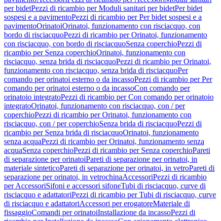
per bidet
Pezzi di ricambio per Moduli sanitari per bidet
Per bidet
sospesi e a pavimento
Pezzi di ricambio per Per bidet sospesi e a
pavimento
Orinatoi
Orinatoi, funzionamento con risciacquo, con
bordo di risciacquo
Pezzi di ricambio per Orinatoi, funzionamento
con risciacquo, con bordo di risciacquo
Senza coperchio
Pezzi di
ricambio per Senza coperchio
Orinatoi, funzionamento con
risciacquo, senza brida di risciacquo
Pezzi di ricambio per Orinatoi,
funzionamento con risciacquo, senza brida di risciacquo
Per
comando per orinatoi esterno o da incasso
Pezzi di ricambio per Per
comando per orinatoi esterno o da incasso
Con comando per
orinatoio integrato
Pezzi di ricambio per Con comando per orinatoio
integrato
Orinatoi, funzionamento con risciacquo, con / per
coperchio
Pezzi di ricambio per Orinatoi, funzionamento con
risciacquo, con / per coperchio
Senza brida di risciacquo
Pezzi di
ricambio per Senza brida di risciacquo
Orinatoi, funzionamento
senza acqua
Pezzi di ricambio per Orinatoi, funzionamento senza
acqua
Senza coperchio
Pezzi di ricambio per Senza coperchio
Pareti
di separazione per orinatoi
Pareti di separazione per orinatoi, in
materiale sintetico
Pareti di separazione per orinatoi, in vetro
Pareti di
separazione per orinatoi, in vetrochina
Accessori
Pezzi di ricambio
per Accessori
Sifoni e accessori sifone
Tubi di risciacquo, curve di
risciacquo e adattatori
Pezzi di ricambio per Tubi di risciacquo, curve
di risciacquo e adattatori
Accessori per erogatore
Materiale di
fissaggio
Comandi per orinatoi
Installazione da incasso
Pezzi di