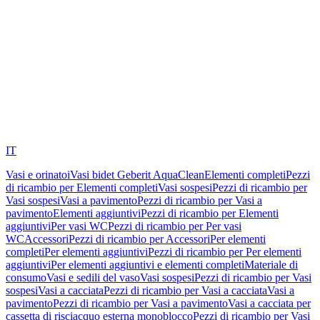
IT
Vasi e orinatoi
Vasi bidet Geberit AquaClean
Elementi completi
Pezzi
di ricambio per Elementi completi
Vasi sospesi
Pezzi di ricambio per
Vasi sospesi
Vasi a pavimento
Pezzi di ricambio per Vasi a
pavimento
Elementi aggiuntivi
Pezzi di ricambio per Elementi
aggiuntivi
Per vasi WC
Pezzi di ricambio per Per vasi
WC
Accessori
Pezzi di ricambio per Accessori
Per elementi
completi
Per elementi aggiuntivi
Pezzi di ricambio per Per elementi
aggiuntivi
Per elementi aggiuntivi e elementi completi
Materiale di
consumo
Vasi e sedili del vaso
Vasi sospesi
Pezzi di ricambio per Vasi
sospesi
Vasi a cacciata
Pezzi di ricambio per Vasi a cacciata
Vasi a
pavimento
Pezzi di ricambio per Vasi a pavimento
Vasi a cacciata per
cassetta di risciacquo esterna monoblocco
Pezzi di ricambio per Vasi