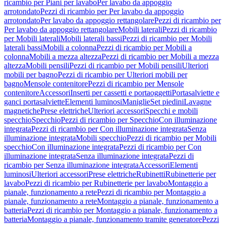
ricambio per Piani per lavabo
Per lavabo da appoggio
arrotondato
Pezzi di ricambio per Per lavabo da appoggio
arrotondato
Per lavabo da appoggio rettangolare
Pezzi di ricambio per
Per lavabo da appoggio rettangolare
Mobili laterali
Pezzi di ricambio
per Mobili laterali
Mobili laterali bassi
Pezzi di ricambio per Mobili
laterali bassi
Mobili a colonna
Pezzi di ricambio per Mobili a
colonna
Mobili a mezza altezza
Pezzi di ricambio per Mobili a mezza
altezza
Mobili pensili
Pezzi di ricambio per Mobili pensili
Ulteriori
mobili per bagno
Pezzi di ricambio per Ulteriori mobili per
bagno
Mensole contenitore
Pezzi di ricambio per Mensole
contenitore
Accessori
Inserti per cassetti e portaoggetti
Portasalviette e
ganci portasalviette
Elementi luminosi
Maniglie
Set piedini
Lavagne
magnetiche
Prese elettriche
Ulteriori accessori
Specchi e mobili
specchio
Specchio
Pezzi di ricambio per Specchio
Con illuminazione
integrata
Pezzi di ricambio per Con illuminazione integrata
Senza
illuminazione integrata
Mobili specchio
Pezzi di ricambio per Mobili
specchio
Con illuminazione integrata
Pezzi di ricambio per Con
illuminazione integrata
Senza illuminazione integrata
Pezzi di
ricambio per Senza illuminazione integrata
Accessori
Elementi
luminosi
Ulteriori accessori
Prese elettriche
Rubinetti
Rubinetterie per
lavabo
Pezzi di ricambio per Rubinetterie per lavabo
Montaggio a
pianale, funzionamento a rete
Pezzi di ricambio per Montaggio a
pianale, funzionamento a rete
Montaggio a pianale, funzionamento a
batteria
Pezzi di ricambio per Montaggio a pianale, funzionamento a
batteria
Montaggio a pianale, funzionamento tramite generatore
Pezzi