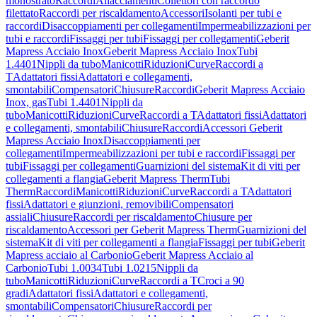
monostrato
Raccordi
Allacciamenti
Collettori con raccordo
filettato
Raccordi per riscaldamento
Accessori
Isolanti per tubi e
raccordi
Disaccoppiamenti per collegamenti
Impermeabilizzazioni per
tubi e raccordi
Fissaggi per tubi
Fissaggi per collegamenti
Geberit
Mapress Acciaio Inox
Geberit Mapress Acciaio Inox
Tubi
1.4401
Nippli da tubo
Manicotti
Riduzioni
Curve
Raccordi a
T
Adattatori fissi
Adattatori e collegamenti,
smontabili
Compensatori
Chiusure
Raccordi
Geberit Mapress Acciaio
Inox, gas
Tubi 1.4401
Nippli da
tubo
Manicotti
Riduzioni
Curve
Raccordi a T
Adattatori fissi
Adattatori
e collegamenti, smontabili
Chiusure
Raccordi
Accessori Geberit
Mapress Acciaio Inox
Disaccoppiamenti per
collegamenti
Impermeabilizzazioni per tubi e raccordi
Fissaggi per
tubi
Fissaggi per collegamenti
Guarnizioni del sistema
Kit di viti per
collegamenti a flangia
Geberit Mapress Therm
Tubi
Therm
Raccordi
Manicotti
Riduzioni
Curve
Raccordi a T
Adattatori
fissi
Adattatori e giunzioni, removibili
Compensatori
assiali
Chiusure
Raccordi per riscaldamento
Chiusure per
riscaldamento
Accessori per Geberit Mapress Therm
Guarnizioni del
sistema
Kit di viti per collegamenti a flangia
Fissaggi per tubi
Geberit
Mapress acciaio al Carbonio
Geberit Mapress Acciaio al
Carbonio
Tubi 1.0034
Tubi 1.0215
Nippli da
tubo
Manicotti
Riduzioni
Curve
Raccordi a T
Croci a 90
gradi
Adattatori fissi
Adattatori e collegamenti,
smontabili
Compensatori
Chiusure
Raccordi per