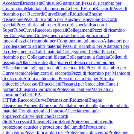
Accessori
Braccialetti
Chiusure
Guarnizioni
Pezzi di ricambio per
Guarnizioni
Materiale di consumo
Geberit PE
Tubi
Raccordi
Pezzi di
ricambio per Raccordi
Curve
Braghe
Riduzioni
Braghe
d'ispezione
Pezzi di ricambio per Braghe d'ispezione
Raccordi
speciali
Pezzi di ricambio per Raccordi speciali
Raccordi
SuperTube
Curve
Raccordi speciali
Collegamenti
Pezzi di ricambio
per Collegamenti
Collegamenti a saldare
Congiunzioni ad
innesto
Pezzi di ricambio per Congiunzioni ad innesto
Adattatori per
il collegamento ad altri materiali
Pezzi di ricambio per Adattatori per
il collegamento ad altri materiali
Collegamenti filettati
Pezzi di
ricambio per Collegamenti filettati
Collegamenti a flangia
Colletti di
fissaggio
Allacciamenti agli apparecchi
Pezzi di ricambio per
Allacciamenti agli apparecchi
Curve tecniche
Pezzi di ricambio per
Curve tecniche
Manicotti di raccordo
Pezzi di ricambio per Manicotti
di raccordo
Sifoni a chiocciola
Pezzi di ricambio per Sifoni a
chiocciola
Accessori
Braccialetti
Fissaggi per braccialetti
Canali
portanti
Chiusure
Guarnizioni
Protezioni cantiere
Materiali di
consumo
Geberit PP-
HT
Tubi
Raccordi
Curve
Diramazioni
Riduzioni
Braghe
d'ispezione
Aumenti
Giunzioni
Adattatori per il collegamento ad altri
materiali
Congiunzioni ad innesto
Allacciamenti agli
apparecchi
Curve tecniche
Raccordi
diritti
Accessori
Chiusure
Guarnizioni
Protezione antincendio,
protezione acustica e protezione dall'umidità
Protezione
antincendio
Pezzi di ricambio per Protezione antincendio
Protezione