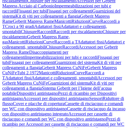
riscaldamento
Chiusure per riscaldamento
Accessori per Geberit
Mapress Acciaio al Carbonio
Impermeabilizzazioni per tubi e
raccordi
Fissaggi per tubi
Fissaggi per collegamenti
Guarnizioni del
sistema
Kit di viti per collegamenti a flangia
Geberit Mapress
Rame
Geberit Mapress Rame
Manicotti
Riduzioni
Curve
Raccordi a
T
Croci a 90 gradi
Adattatori fissi
Adattatori e collegamenti,
smontabili
Chiusure
Raccordi
Raccordi per riscaldamento
Chiusure per
riscaldamento
Geberit Mapress Rame,
gas
Manicotti
Riduzioni
Curve
Raccordi a T
Adattatori fissi
Adattatori e
collegamenti, smontabili
Chiusure
Raccordi
Accessori per Geberit
Mapress Rame
Disaccoppiamenti per
collegamenti
Impermeabilizzazioni per tubi e raccordi
Fissaggi per
tubi
Fissaggi per collegamenti
Guarnizioni del sistema
Kit di viti per
collegamenti a flangia
Geberit Mapress CuNiFe
Geberit Mapress
CuNiFe
Tubi 2.1972
Manicotti
Riduzioni
Curve
Raccordi a
T
Adattatori fissi
Adattatori e collegamenti, smontabili
Accessori per
Geberit Mapress CuNiFe
Guarnizioni del sistema
Kit di viti per
collegamenti a flangia
Sistema Geberit per l’Igiene dell’acqua
potabile
Dispositivi antiristagno
Pezzi di ricambio per Dispositivi
antiristagno
Accessori per dispositivi antiristagno
Sensori
Riduttore di
flusso
Cover e placche di copertura
Cassette di risciacquo e comandi
per WC con dispositivo antiristagno
Cassette di risciacquo da incasso
con dispositivo antiristagno integrato
Accessori per cassette di
risciacquo e comandi per WC con dispositivo antiristagno
Pezzi di
ricambio per Accessori per cassette di risciacquo e comandi per WC