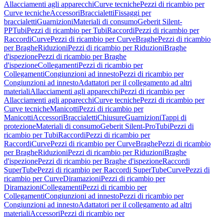
Allacciamenti agli apparecchi
Curve tecniche
Pezzi di ricambio per
Curve tecniche
Accessori
Braccialetti
Fissaggi per
braccialetti
Guarnizioni
Materiali di consumo
Geberit Silent-
PP
Tubi
Pezzi di ricambio per Tubi
Raccordi
Pezzi di ricambio per
Raccordi
Curve
Pezzi di ricambio per Curve
Braghe
Pezzi di ricambio
per Braghe
Riduzioni
Pezzi di ricambio per Riduzioni
Braghe
d'ispezione
Pezzi di ricambio per Braghe
d'ispezione
Collegamenti
Pezzi di ricambio per
Collegamenti
Congiunzioni ad innesto
Pezzi di ricambio per
Congiunzioni ad innesto
Adattatori per il collegamento ad altri
materiali
Allacciamenti agli apparecchi
Pezzi di ricambio per
Allacciamenti agli apparecchi
Curve tecniche
Pezzi di ricambio per
Curve tecniche
Manicotti
Pezzi di ricambio per
Manicotti
Accessori
Braccialetti
Chiusure
Guarnizioni
Tappi di
protezione
Materiali di consumo
Geberit Silent-Pro
Tubi
Pezzi di
ricambio per Tubi
Raccordi
Pezzi di ricambio per
Raccordi
Curve
Pezzi di ricambio per Curve
Braghe
Pezzi di ricambio
per Braghe
Riduzioni
Pezzi di ricambio per Riduzioni
Braghe
d'ispezione
Pezzi di ricambio per Braghe d'ispezione
Raccordi
SuperTube
Pezzi di ricambio per Raccordi SuperTube
Curve
Pezzi di
ricambio per Curve
Diramazioni
Pezzi di ricambio per
Diramazioni
Collegamenti
Pezzi di ricambio per
Collegamenti
Congiunzioni ad innesto
Pezzi di ricambio per
Congiunzioni ad innesto
Adattatori per il collegamento ad altri
materiali
Accessori
Pezzi di ricambio per