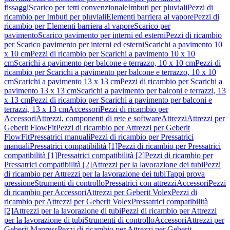
fissaggi
Scarico per tetti convenzionale
Imbuti per pluviali
Pezzi di
ricambio per Imbuti per pluviali
Elementi barriera al vapore
Pezzi di
ricambio per Elementi barriera al vapore
Scarico per
pavimento
Scarico pavimento per interni ed esterni
Pezzi di ricambio
per Scarico pavimento per interni ed esterni
Scarichi a pavimento 10
x 10 cm
Pezzi di ricambio per Scarichi a pavimento 10 x 10
cm
Scarichi a pavimento per balcone e terrazzo, 10 x 10 cm
Pezzi di
ricambio per Scarichi a pavimento per balcone e terrazzo, 10 x 10
cm
Scarichi a pavimento 13 x 13 cm
Pezzi di ricambio per Scarichi a
pavimento 13 x 13 cm
Scarichi a pavimento per balconi e terrazzi, 13
x 13 cm
Pezzi di ricambio per Scarichi a pavimento per balconi e
terrazzi, 13 x 13 cm
Accessori
Pezzi di ricambio per
Accessori
Attrezzi, componenti di rete e software
Attrezzi
Attrezzi per
Geberit FlowFit
Pezzi di ricambio per Attrezzi per Geberit
FlowFit
Pressatrici manuali
Pezzi di ricambio per Pressatrici
manuali
Pressatrici compatibilità [1]
Pezzi di ricambio per Pressatrici
compatibilità [1]
Pressatrici compatibilità [2]
Pezzi di ricambio per
Pressatrici compatibilità [2]
Attrezzi per la lavorazione dei tubi
Pezzi
di ricambio per Attrezzi per la lavorazione dei tubi
Tappi prova
pressione
Strumenti di controllo
Pressatrici con attrezzi
Accessori
Pezzi
di ricambio per Accessori
Attrezzi per Geberit Volex
Pezzi di
ricambio per Attrezzi per Geberit Volex
Pressatrici compatibilità
[2]
Attrezzi per la lavorazione di tubi
Pezzi di ricambio per Attrezzi
per la lavorazione di tubi
Strumenti di controllo
Accessori
Attrezzi per
Geberit Mapress
Pezzi di ricambio per Attrezzi per Geberit