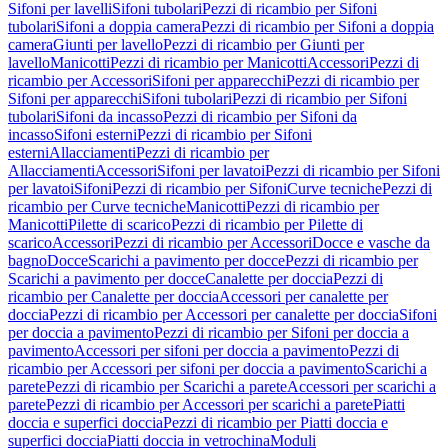
Sifoni per lavelli
Sifoni tubolari
Pezzi di ricambio per Sifoni
tubolari
Sifoni a doppia camera
Pezzi di ricambio per Sifoni a doppia
camera
Giunti per lavello
Pezzi di ricambio per Giunti per
lavello
Manicotti
Pezzi di ricambio per Manicotti
Accessori
Pezzi di
ricambio per Accessori
Sifoni per apparecchi
Pezzi di ricambio per
Sifoni per apparecchi
Sifoni tubolari
Pezzi di ricambio per Sifoni
tubolari
Sifoni da incasso
Pezzi di ricambio per Sifoni da
incasso
Sifoni esterni
Pezzi di ricambio per Sifoni
esterni
Allacciamenti
Pezzi di ricambio per
Allacciamenti
Accessori
Sifoni per lavatoi
Pezzi di ricambio per Sifoni
per lavatoi
Sifoni
Pezzi di ricambio per Sifoni
Curve tecniche
Pezzi di
ricambio per Curve tecniche
Manicotti
Pezzi di ricambio per
Manicotti
Pilette di scarico
Pezzi di ricambio per Pilette di
scarico
Accessori
Pezzi di ricambio per Accessori
Docce e vasche da
bagno
Docce
Scarichi a pavimento per docce
Pezzi di ricambio per
Scarichi a pavimento per docce
Canalette per doccia
Pezzi di
ricambio per Canalette per doccia
Accessori per canalette per
doccia
Pezzi di ricambio per Accessori per canalette per doccia
Sifoni
per doccia a pavimento
Pezzi di ricambio per Sifoni per doccia a
pavimento
Accessori per sifoni per doccia a pavimento
Pezzi di
ricambio per Accessori per sifoni per doccia a pavimento
Scarichi a
parete
Pezzi di ricambio per Scarichi a parete
Accessori per scarichi a
parete
Pezzi di ricambio per Accessori per scarichi a parete
Piatti
doccia e superfici doccia
Pezzi di ricambio per Piatti doccia e
superfici doccia
Piatti doccia in vetrochina
Moduli