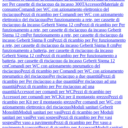
per Per cassette di risciacquo da incasso 300T
Accessori
Materiale di
consumo
Comandi per WC con azionamento elettronico del
risciacquo
Pezzi di ricambio per Comandi per WC con azionamento
elettronico del risciacquo
Per funzionamento a rete, per cassette di
risciacquo da incasso Geberit Sigma 12 cm
Pezzi di ricambio per Per
funzionamento a rete, per cassette di risciacquo da incasso Geberit
Sigma 12 cm
Per funzionamento a rete, per cassette di risciacquo da
incasso Geberit Sigma 8 cm
Pezzi di ricambio per Per funzionamento
a rete, per cassette di risciacquo da incasso Geberit Sigma 8 cm
Per
funzionamento a batteria, per cassette di risciacquo da incasso
Geberit Sigma 12 cm
Pezzi di ricambio per Per funzionamento a
batteria, per cassette di risciacquo da incasso Geberit Sigma 12
cm
Comandi per WC con azionamento pneumatico del
risciacquo
Pezzi di ricambio per Comandi per WC con azionamento
pneumatico del risciacquo
Per risciacquo a due quantità
Pezzi di
ricambio per Per risciacquo a due quantità
Per risciacquo ad una
quantità
Pezzi di ricambio per Per risciacquo ad una
quantità
Accessori per comandi per WC
Pezzi di ricambio per
Accessori per comandi per WC
Kit per il montaggio grezzo
Pezzi di
ricambio per Kit per il montaggio grezzo
Per comandi per WC con
azionamento elettronico del risciacquo
Moduli sanitari Geberit
Monolith
Moduli sanitari per vasi
Pezzi di ricambio per Moduli
sanitari per vasi
Per vasi sospesi
Pezzi di ricambio per Per vasi
sospesi
Per vaso a pavimento
Pezzi di ricambio per Per vaso a
pavimento
Accessori
Pezzi di ricambio per Accessori
Moduli sanitari