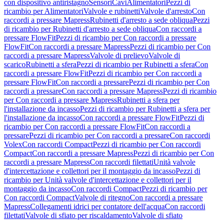
con dispositivo antiristagno
Sensori
Cavi
Alimentatori
Pezzi di
ricambio per Alimentatori
Valvole e rubinetti
Valvole d'arresto
Con
raccordi a pressare Mapress
Rubinetti d'arresto a sede obliqua
Pezzi
di ricambio per Rubinetti d'arresto a sede obliqua
Con raccordi a
pressare FlowFit
Pezzi di ricambio per Con raccordi a pressare
FlowFit
Con raccordi a pressare Mapress
Pezzi di ricambio per Con
raccordi a pressare Mapress
Valvole di prelievo
Valvole di
scarico
Rubinetti a sfera
Pezzi di ricambio per Rubinetti a sfera
Con
raccordi a pressare FlowFit
Pezzi di ricambio per Con raccordi a
pressare FlowFit
Con raccordi a pressare
Pezzi di ricambio per Con
raccordi a pressare
Con raccordi a pressare Mapress
Pezzi di ricambio
per Con raccordi a pressare Mapress
Rubinetti a sfera per
l'installazione da incasso
Pezzi di ricambio per Rubinetti a sfera per
l'installazione da incasso
Con raccordi a pressare FlowFit
Pezzi di
ricambio per Con raccordi a pressare FlowFit
Con raccordi a
pressare
Pezzi di ricambio per Con raccordi a pressare
Con raccordi
Volex
Con raccordi Compact
Pezzi di ricambio per Con raccordi
Compact
Con raccordi a pressare Mapress
Pezzi di ricambio per Con
raccordi a pressare Mapress
Con raccordi filettati
Unità valvole
d'intercettazione e collettori per il montaggio da incasso
Pezzi di
ricambio per Unità valvole d'intercettazione e collettori per il
montaggio da incasso
Con raccordi Compact
Pezzi di ricambio per
Con raccordi Compact
Valvole di ritegno
Con raccordi a pressare
Mapress
Collegamenti idrici per contatore dell'acqua
Con raccordi
filettati
Valvole di sfiato per riscaldamento
Valvole di sfiato