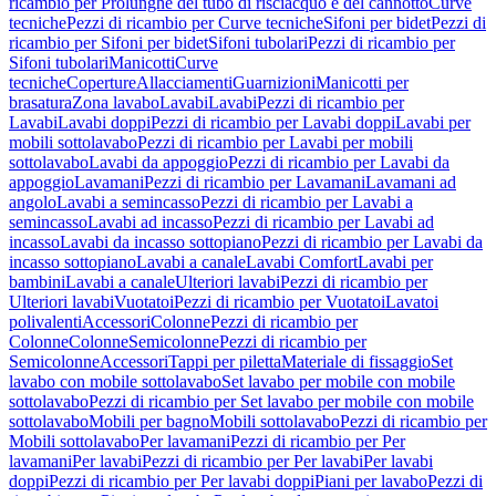
ricambio per Prolunghe del tubo di risciacquo e del cannotto
Curve
tecniche
Pezzi di ricambio per Curve tecniche
Sifoni per bidet
Pezzi di
ricambio per Sifoni per bidet
Sifoni tubolari
Pezzi di ricambio per
Sifoni tubolari
Manicotti
Curve
tecniche
Coperture
Allacciamenti
Guarnizioni
Manicotti per
brasatura
Zona lavabo
Lavabi
Lavabi
Pezzi di ricambio per
Lavabi
Lavabi doppi
Pezzi di ricambio per Lavabi doppi
Lavabi per
mobili sottolavabo
Pezzi di ricambio per Lavabi per mobili
sottolavabo
Lavabi da appoggio
Pezzi di ricambio per Lavabi da
appoggio
Lavamani
Pezzi di ricambio per Lavamani
Lavamani ad
angolo
Lavabi a semincasso
Pezzi di ricambio per Lavabi a
semincasso
Lavabi ad incasso
Pezzi di ricambio per Lavabi ad
incasso
Lavabi da incasso sottopiano
Pezzi di ricambio per Lavabi da
incasso sottopiano
Lavabi a canale
Lavabi Comfort
Lavabi per
bambini
Lavabi a canale
Ulteriori lavabi
Pezzi di ricambio per
Ulteriori lavabi
Vuotatoi
Pezzi di ricambio per Vuotatoi
Lavatoi
polivalenti
Accessori
Colonne
Pezzi di ricambio per
Colonne
Colonne
Semicolonne
Pezzi di ricambio per
Semicolonne
Accessori
Tappi per piletta
Materiale di fissaggio
Set
lavabo con mobile sottolavabo
Set lavabo per mobile con mobile
sottolavabo
Pezzi di ricambio per Set lavabo per mobile con mobile
sottolavabo
Mobili per bagno
Mobili sottolavabo
Pezzi di ricambio per
Mobili sottolavabo
Per lavamani
Pezzi di ricambio per Per
lavamani
Per lavabi
Pezzi di ricambio per Per lavabi
Per lavabi
doppi
Pezzi di ricambio per Per lavabi doppi
Piani per lavabo
Pezzi di