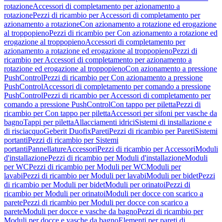
rotazione
Accessori di completamento per azionamento a
rotazione
Pezzi di ricambio per Accessori di completamento per
azionamento a rotazione
Con azionamento a rotazione ed erogazione
al troppopieno
Pezzi di ricambio per Con azionamento a rotazione ed
erogazione al troppopieno
Accessori di completamento per
azionamento a rotazione ed erogazione al troppopieno
Pezzi di
ricambio per Accessori di completamento per azionamento a
rotazione ed erogazione al troppopieno
Con azionamento a pressione
PushControl
Pezzi di ricambio per Con azionamento a pressione
PushControl
Accessori di completamento per comando a pressione
PushControl
Pezzi di ricambio per Accessori di completamento per
comando a pressione PushControl
Con tappo per piletta
Pezzi di
ricambio per Con tappo per piletta
Accessori per sifoni per vasche da
bagno
Tappi per piletta
Allacciamenti idrici
Sistemi di installazione e
di risciacquo
Geberit Duofix
Pareti
Pezzi di ricambio per Pareti
Sistemi
portanti
Pezzi di ricambio per Sistemi
portanti
Pannellature
Accessori
Pezzi di ricambio per Accessori
Moduli
d'installazione
Pezzi di ricambio per Moduli d'installazione
Moduli
per WC
Pezzi di ricambio per Moduli per WC
Moduli per
lavabi
Pezzi di ricambio per Moduli per lavabi
Moduli per bidet
Pezzi
di ricambio per Moduli per bidet
Moduli per orinatoi
Pezzi di
ricambio per Moduli per orinatoi
Moduli per docce con scarico a
parete
Pezzi di ricambio per Moduli per docce con scarico a
parete
Moduli per docce e vasche da bagno
Pezzi di ricambio per
Moduli per docce e vasche da bagno
Elementi per pareti di