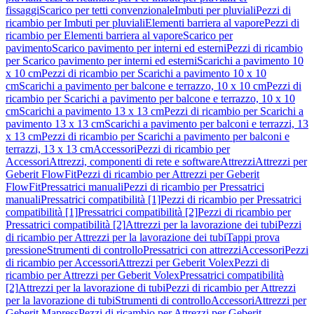
fissaggi
Scarico per tetti convenzionale
Imbuti per pluviali
Pezzi di
ricambio per Imbuti per pluviali
Elementi barriera al vapore
Pezzi di
ricambio per Elementi barriera al vapore
Scarico per
pavimento
Scarico pavimento per interni ed esterni
Pezzi di ricambio
per Scarico pavimento per interni ed esterni
Scarichi a pavimento 10
x 10 cm
Pezzi di ricambio per Scarichi a pavimento 10 x 10
cm
Scarichi a pavimento per balcone e terrazzo, 10 x 10 cm
Pezzi di
ricambio per Scarichi a pavimento per balcone e terrazzo, 10 x 10
cm
Scarichi a pavimento 13 x 13 cm
Pezzi di ricambio per Scarichi a
pavimento 13 x 13 cm
Scarichi a pavimento per balconi e terrazzi, 13
x 13 cm
Pezzi di ricambio per Scarichi a pavimento per balconi e
terrazzi, 13 x 13 cm
Accessori
Pezzi di ricambio per
Accessori
Attrezzi, componenti di rete e software
Attrezzi
Attrezzi per
Geberit FlowFit
Pezzi di ricambio per Attrezzi per Geberit
FlowFit
Pressatrici manuali
Pezzi di ricambio per Pressatrici
manuali
Pressatrici compatibilità [1]
Pezzi di ricambio per Pressatrici
compatibilità [1]
Pressatrici compatibilità [2]
Pezzi di ricambio per
Pressatrici compatibilità [2]
Attrezzi per la lavorazione dei tubi
Pezzi
di ricambio per Attrezzi per la lavorazione dei tubi
Tappi prova
pressione
Strumenti di controllo
Pressatrici con attrezzi
Accessori
Pezzi
di ricambio per Accessori
Attrezzi per Geberit Volex
Pezzi di
ricambio per Attrezzi per Geberit Volex
Pressatrici compatibilità
[2]
Attrezzi per la lavorazione di tubi
Pezzi di ricambio per Attrezzi
per la lavorazione di tubi
Strumenti di controllo
Accessori
Attrezzi per
Geberit Mapress
Pezzi di ricambio per Attrezzi per Geberit