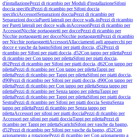
d'installazione
Pezzi di ricambio per Moduli d'installazione
Sifoni
doccia specifici
Pezzi di ricambio per Sifoni doccia
specifici
Accessori
Separazioni doccia
Pezzi di ricambio per
Separazioni doccia
Pareti laterali per docce walk-in
Pezzi di ricambio
per Pareti laterali per docce walk-in
Accessori
Pezzi di ricambio per
Accessori
Nicchie portaoggetti per docce
Pezzi di ricambio per
Nicchie portaoggetti per docce
Nicchie portaoggetti
Pezzi di ricambio
per Nicchie portaoggetti
Accessori
Allacciamenti agli apparecchi per
docce e vasche da bagno
Sifoni per piatti doccia, d52
Pezzi di
ricambio per Sifoni per piatti doccia, d52
Con tappo per piletta
Pezzi
di ricambio per Con tappo per piletta
Sifoni per piatti doccia,
d62
Pezzi di ricambio per Sifoni per piatti doccia, d62
Con tappo per
piletta
Pezzi di ricambio per Con tappo per piletta
Tappi per
piletta
Pezzi di ricambio per Tappi per piletta
Sifoni per piatti doccia,
d90
Pezzi di ricambio per Sifoni per piatti doccia, d90
Con tappo per
piletta
Pezzi di ricambio per Con tappo per piletta
Senza tappo per
piletta
Pezzi di ricambio per Senza tappo per piletta
Tappi per
piletta
Pezzi di ricambio per Tappi per piletta
Sifoni per piatti doccia
Sestra
Pezzi di ricambio per Sifoni per piatti doccia Sestra
Senza
tappo per piletta
Pezzi di ricambio per Senza tappo per
piletta
Accessori per sifoni per piatti doccia
Pezzi di ricambio per
Accessori per sifoni per piatti doccia
Tappi per piletta
Pezzi di
ricambio per Tappi per piletta
Scarichi
Sifoni per vasche da bagno,
d52
Pezzi di ricambio per Sifoni per vasche da bagno, d52
Con
azionamento a rotazione
Pezzi di ricambio per Con azionamento a