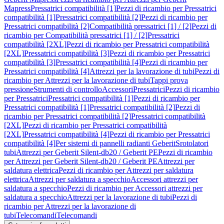
Mapress
Pressatrici compatibilità [1]
Pezzi di ricambio per Pressatrici
compatibilità [1]
Pressatrici compatibilità [2]
Pezzi di ricambio per
Pressatrici compatibilità [2]
Compatibilità pressatrici [1] / [2]
Pezzi di
ricambio per Compatibilità pressatrici [1] / [2]
Pressatrici
compatibilità [2XL]
Pezzi di ricambio per Pressatrici compatibilità
[2XL]
Pressatrici compatibilità [3]
Pezzi di ricambio per Pressatrici
compatibilità [3]
Pressatrici compatibilità [4]
Pezzi di ricambio per
Pressatrici compatibilità [4]
Attrezzi per la lavorazione di tubi
Pezzi di
ricambio per Attrezzi per la lavorazione di tubi
Tappi prova
pressione
Strumenti di controllo
Accessori
Pressatrici
Pezzi di ricambio
per Pressatrici
Pressatrici compatibilità [1]
Pezzi di ricambio per
Pressatrici compatibilità [1]
Pressatrici compatibilità [2]
Pezzi di
ricambio per Pressatrici compatibilità [2]
Pressatrici compatibilità
[2XL]
Pezzi di ricambio per Pressatrici compatibilità
[2XL]
Pressatrici compatibilità [4]
Pezzi di ricambio per Pressatrici
compatibilità [4]
Per sistemi di pannelli radianti Geberit
Srotolatori
tubi
Attrezzi per Geberit Silent-db20 / Geberit PE
Pezzi di ricambio
per Attrezzi per Geberit Silent-db20 / Geberit PE
Attrezzi per
saldatura elettrica
Pezzi di ricambio per Attrezzi per saldatura
elettrica
Attrezzi per saldatura a specchio
Accessori attrezzi per
saldatura a specchio
Pezzi di ricambio per Accessori attrezzi per
saldatura a specchio
Attrezzi per la lavorazione di tubi
Pezzi di
ricambio per Attrezzi per la lavorazione di
tubi
Telecomandi
Telecomandi