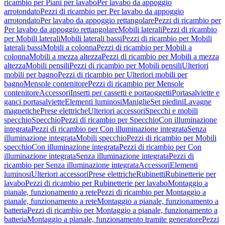
ricambio per Piani per lavabo
Per lavabo da appoggio
arrotondato
Pezzi di ricambio per Per lavabo da appoggio
arrotondato
Per lavabo da appoggio rettangolare
Pezzi di ricambio per
Per lavabo da appoggio rettangolare
Mobili laterali
Pezzi di ricambio
per Mobili laterali
Mobili laterali bassi
Pezzi di ricambio per Mobili
laterali bassi
Mobili a colonna
Pezzi di ricambio per Mobili a
colonna
Mobili a mezza altezza
Pezzi di ricambio per Mobili a mezza
altezza
Mobili pensili
Pezzi di ricambio per Mobili pensili
Ulteriori
mobili per bagno
Pezzi di ricambio per Ulteriori mobili per
bagno
Mensole contenitore
Pezzi di ricambio per Mensole
contenitore
Accessori
Inserti per cassetti e portaoggetti
Portasalviette e
ganci portasalviette
Elementi luminosi
Maniglie
Set piedini
Lavagne
magnetiche
Prese elettriche
Ulteriori accessori
Specchi e mobili
specchio
Specchio
Pezzi di ricambio per Specchio
Con illuminazione
integrata
Pezzi di ricambio per Con illuminazione integrata
Senza
illuminazione integrata
Mobili specchio
Pezzi di ricambio per Mobili
specchio
Con illuminazione integrata
Pezzi di ricambio per Con
illuminazione integrata
Senza illuminazione integrata
Pezzi di
ricambio per Senza illuminazione integrata
Accessori
Elementi
luminosi
Ulteriori accessori
Prese elettriche
Rubinetti
Rubinetterie per
lavabo
Pezzi di ricambio per Rubinetterie per lavabo
Montaggio a
pianale, funzionamento a rete
Pezzi di ricambio per Montaggio a
pianale, funzionamento a rete
Montaggio a pianale, funzionamento a
batteria
Pezzi di ricambio per Montaggio a pianale, funzionamento a
batteria
Montaggio a pianale, funzionamento tramite generatore
Pezzi