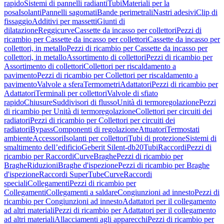
rapido
Sistemi di pannelli radianti
Tubi
Materiali per la
posa
Isolanti
Pannelli sagomati
Bande perimetrali
Nastri adesivi
Clip di
fissaggio
Additivi per massetti
Giunti di
dilatazione
Reggicurve
Cassette da incasso per collettori
Pezzi di
ricambio per Cassette da incasso per collettori
Cassette da incasso per
collettori, in metallo
Pezzi di ricambio per Cassette da incasso per
collettori, in metallo
Assortimento di collettori
Pezzi di ricambio per
Assortimento di collettori
Collettori per riscaldamento a
pavimento
Pezzi di ricambio per Collettori per riscaldamento a
pavimento
Valvole a sfera
Termometri
Adattatori
Pezzi di ricambio per
Adattatori
Terminali per collettori
Valvole di sfiato
rapido
Chiusure
Suddivisori di flusso
Unità di termoregolazione
Pezzi
di ricambio per Unità di termoregolazione
Collettori per circuiti dei
radiatori
Pezzi di ricambio per Collettori per circuiti dei
radiatori
Bypass
Componenti di regolazione
Attuatori
Termostati
ambiente
Accessori
Isolanti per collettori
Tubi di protezione
Sistemi di
smaltimento dell’edificio
Geberit Silent-db20
Tubi
Raccordi
Pezzi di
ricambio per Raccordi
Curve
Braghe
Pezzi di ricambio per
Braghe
Riduzioni
Braghe d'ispezione
Pezzi di ricambio per Braghe
d'ispezione
Raccordi SuperTube
Curve
Raccordi
speciali
Collegamenti
Pezzi di ricambio per
Collegamenti
Collegamenti a saldare
Congiunzioni ad innesto
Pezzi di
ricambio per Congiunzioni ad innesto
Adattatori per il collegamento
ad altri materiali
Pezzi di ricambio per Adattatori per il collegamento
ad altri materiali
Allacciamenti agli apparecchi
Pezzi di ricambio per