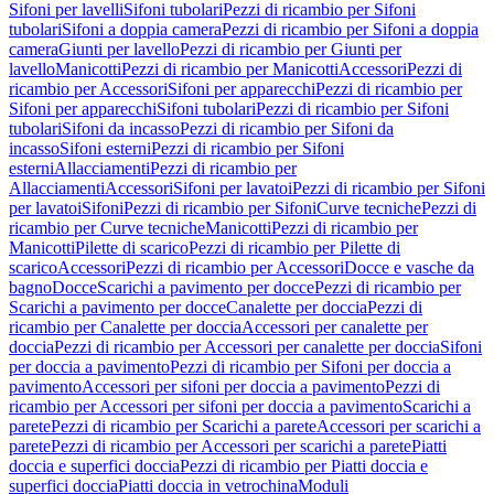
Sifoni per lavelli
Sifoni tubolari
Pezzi di ricambio per Sifoni
tubolari
Sifoni a doppia camera
Pezzi di ricambio per Sifoni a doppia
camera
Giunti per lavello
Pezzi di ricambio per Giunti per
lavello
Manicotti
Pezzi di ricambio per Manicotti
Accessori
Pezzi di
ricambio per Accessori
Sifoni per apparecchi
Pezzi di ricambio per
Sifoni per apparecchi
Sifoni tubolari
Pezzi di ricambio per Sifoni
tubolari
Sifoni da incasso
Pezzi di ricambio per Sifoni da
incasso
Sifoni esterni
Pezzi di ricambio per Sifoni
esterni
Allacciamenti
Pezzi di ricambio per
Allacciamenti
Accessori
Sifoni per lavatoi
Pezzi di ricambio per Sifoni
per lavatoi
Sifoni
Pezzi di ricambio per Sifoni
Curve tecniche
Pezzi di
ricambio per Curve tecniche
Manicotti
Pezzi di ricambio per
Manicotti
Pilette di scarico
Pezzi di ricambio per Pilette di
scarico
Accessori
Pezzi di ricambio per Accessori
Docce e vasche da
bagno
Docce
Scarichi a pavimento per docce
Pezzi di ricambio per
Scarichi a pavimento per docce
Canalette per doccia
Pezzi di
ricambio per Canalette per doccia
Accessori per canalette per
doccia
Pezzi di ricambio per Accessori per canalette per doccia
Sifoni
per doccia a pavimento
Pezzi di ricambio per Sifoni per doccia a
pavimento
Accessori per sifoni per doccia a pavimento
Pezzi di
ricambio per Accessori per sifoni per doccia a pavimento
Scarichi a
parete
Pezzi di ricambio per Scarichi a parete
Accessori per scarichi a
parete
Pezzi di ricambio per Accessori per scarichi a parete
Piatti
doccia e superfici doccia
Pezzi di ricambio per Piatti doccia e
superfici doccia
Piatti doccia in vetrochina
Moduli