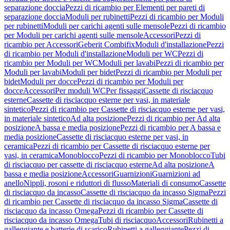
separazione doccia
Pezzi di ricambio per Elementi per pareti di
separazione doccia
Moduli per rubinetti
Pezzi di ricambio per Moduli
per rubinetti
Moduli per carichi agenti sulle mensole
Pezzi di ricambio
per Moduli per carichi agenti sulle mensole
Accessori
Pezzi di
ricambio per Accessori
Geberit Combifix
Moduli d'installazione
Pezzi
di ricambio per Moduli d'installazione
Moduli per WC
Pezzi di
ricambio per Moduli per WC
Moduli per lavabi
Pezzi di ricambio per
Moduli per lavabi
Moduli per bidet
Pezzi di ricambio per Moduli per
bidet
Moduli per docce
Pezzi di ricambio per Moduli per
docce
Accessori
Per moduli WC
Per fissaggi
Cassette di risciacquo
esterne
Cassette di risciacquo esterne per vasi, in materiale
sintetico
Pezzi di ricambio per Cassette di risciacquo esterne per vasi,
in materiale sintetico
Ad alta posizione
Pezzi di ricambio per Ad alta
posizione
A bassa e media posizione
Pezzi di ricambio per A bassa e
media posizione
Cassette di risciacquo esterne per vasi, in
ceramica
Pezzi di ricambio per Cassette di risciacquo esterne per
vasi, in ceramica
Monoblocco
Pezzi di ricambio per Monoblocco
Tubi
di risciacquo per cassette di risciacquo esterne
Ad alta posizione
A
bassa e media posizione
Accessori
Guarnizioni
Guarnizioni ad
anello
Nippli, rosoni e riduttori di flusso
Materiali di consumo
Cassette
di risciacquo da incasso
Cassette di risciacquo da incasso Sigma
Pezzi
di ricambio per Cassette di risciacquo da incasso Sigma
Cassette di
risciacquo da incasso Omega
Pezzi di ricambio per Cassette di
risciacquo da incasso Omega
Tubi di risciacquo
Accessori
Rubinetti a
galleggiante e batterie di scarico
Rubinetti a galleggiante
Pezzi di