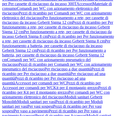
per Per cassette di risciacquo da incasso 300T
Accessori
Materiale di
consumo
Comandi per WC con azionamento elettronico del
risciacquo
Pezzi di ricambio per Comandi per WC con azionamento
elettronico del risciacquo
Per funzionamento a rete, per cassette di
risciacquo da incasso Geberit Sigma 12 cm
Pezzi di ricambio per Per
funzionamento a rete, per cassette di risciacquo da incasso Geberit
Sigma 12 cm
Per funzionamento a rete, per cassette di risciacquo da
incasso Geberit Sigma 8 cm
Pezzi di ricambio per Per funzionamento
a rete, per cassette di risciacquo da incasso Geberit Sigma 8 cm
Per
funzionamento a batteria, per cassette di risciacquo da incasso
Geberit Sigma 12 cm
Pezzi di ricambio per Per funzionamento a
batteria, per cassette di risciacquo da incasso Geberit Sigma 12
cm
Comandi per WC con azionamento pneumatico del
risciacquo
Pezzi di ricambio per Comandi per WC con azionamento
pneumatico del risciacquo
Per risciacquo a due quantità
Pezzi di
ricambio per Per risciacquo a due quantità
Per risciacquo ad una
quantità
Pezzi di ricambio per Per risciacquo ad una
quantità
Accessori per comandi per WC
Pezzi di ricambio per
Accessori per comandi per WC
Kit per il montaggio grezzo
Pezzi di
ricambio per Kit per il montaggio grezzo
Per comandi per WC con
azionamento elettronico del risciacquo
Moduli sanitari Geberit
Monolith
Moduli sanitari per vasi
Pezzi di ricambio per Moduli
sanitari per vasi
Per vasi sospesi
Pezzi di ricambio per Per vasi
sospesi
Per vaso a pavimento
Pezzi di ricambio per Per vaso a
pavimento
Accessori
Pezzi di ricambio per Accessori
Moduli sanitari