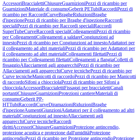
Accessori
Braccialetti
Chiusure
Guarnizioni
Pezzi di ricambio per
Guarnizioni
Materiale di consumo
Geberit PE
Tubi
Raccordi
Pezzi di
ricambio per Raccordi
Curve
Braghe
Riduzioni
Braghe
d'ispezione
Pezzi di ricambio per Braghe d'ispezione
Raccordi
speciali
Pezzi di ricambio per Raccordi speciali
Raccordi
SuperTube
Curve
Raccordi speciali
Collegamenti
Pezzi di ricambio
per Collegamenti
Collegamenti a saldare
Congiunzioni ad
innesto
Pezzi di ricambio per Congiunzioni ad innesto
Adattatori per
il collegamento ad altri materiali
Pezzi di ricambio per Adattatori per
il collegamento ad altri materiali
Collegamenti filettati
Pezzi di
ricambio per Collegamenti filettati
Collegamenti a flangia
Colletti di
fissaggio
Allacciamenti agli apparecchi
Pezzi di ricambio per
Allacciamenti agli apparecchi
Curve tecniche
Pezzi di ricambio per
Curve tecniche
Manicotti di raccordo
Pezzi di ricambio per Manicotti
di raccordo
Sifoni a chiocciola
Pezzi di ricambio per Sifoni a
chiocciola
Accessori
Braccialetti
Fissaggi per braccialetti
Canali
portanti
Chiusure
Guarnizioni
Protezioni cantiere
Materiali di
consumo
Geberit PP-
HT
Tubi
Raccordi
Curve
Diramazioni
Riduzioni
Braghe
d'ispezione
Aumenti
Giunzioni
Adattatori per il collegamento ad altri
materiali
Congiunzioni ad innesto
Allacciamenti agli
apparecchi
Curve tecniche
Raccordi
diritti
Accessori
Chiusure
Guarnizioni
Protezione antincendio,
protezione acustica e protezione dall'umidità
Protezione
antincendio
Pezzi di ricambio per Protezione antincendio
Protezione