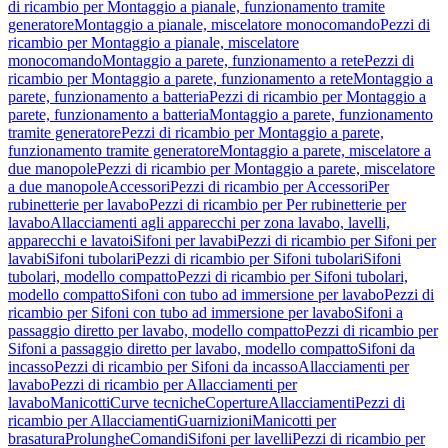
di ricambio per Montaggio a pianale, funzionamento tramite
generatore
Montaggio a pianale, miscelatore monocomando
Pezzi di
ricambio per Montaggio a pianale, miscelatore
monocomando
Montaggio a parete, funzionamento a rete
Pezzi di
ricambio per Montaggio a parete, funzionamento a rete
Montaggio a
parete, funzionamento a batteria
Pezzi di ricambio per Montaggio a
parete, funzionamento a batteria
Montaggio a parete, funzionamento
tramite generatore
Pezzi di ricambio per Montaggio a parete,
funzionamento tramite generatore
Montaggio a parete, miscelatore a
due manopole
Pezzi di ricambio per Montaggio a parete, miscelatore
a due manopole
Accessori
Pezzi di ricambio per Accessori
Per
rubinetterie per lavabo
Pezzi di ricambio per Per rubinetterie per
lavabo
Allacciamenti agli apparecchi per zona lavabo, lavelli,
apparecchi e lavatoi
Sifoni per lavabi
Pezzi di ricambio per Sifoni per
lavabi
Sifoni tubolari
Pezzi di ricambio per Sifoni tubolari
Sifoni
tubolari, modello compatto
Pezzi di ricambio per Sifoni tubolari,
modello compatto
Sifoni con tubo ad immersione per lavabo
Pezzi di
ricambio per Sifoni con tubo ad immersione per lavabo
Sifoni a
passaggio diretto per lavabo, modello compatto
Pezzi di ricambio per
Sifoni a passaggio diretto per lavabo, modello compatto
Sifoni da
incasso
Pezzi di ricambio per Sifoni da incasso
Allacciamenti per
lavabo
Pezzi di ricambio per Allacciamenti per
lavabo
Manicotti
Curve tecniche
Coperture
Allacciamenti
Pezzi di
ricambio per Allacciamenti
Guarnizioni
Manicotti per
brasatura
Prolunghe
Comandi
Sifoni per lavelli
Pezzi di ricambio per