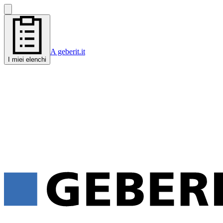
A geberit.it
I miei elenchi