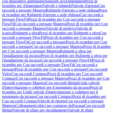
con dispositivo antiristagno
Sensori
Cavi
Alimentatori
Pezzi di
ricambio per Alimentatori
Valvole e rubinetti
Valvole d'arresto
Con
raccordi a pressare Mapress
Rubinetti d'arresto a sede obliqua
Pezzi
di ricambio per Rubinetti d'arresto a sede obliqua
Con raccordi a
pressare FlowFit
Pezzi di ricambio per Con raccordi a pressare
FlowFit
Con raccordi a pressare Mapress
Pezzi di ricambio per Con
raccordi a pressare Mapress
Valvole di prelievo
Valvole di
scarico
Rubinetti a sfera
Pezzi di ricambio per Rubinetti a sfera
Con
raccordi a pressare FlowFit
Pezzi di ricambio per Con raccordi a
pressare FlowFit
Con raccordi a pressare
Pezzi di ricambio per Con
raccordi a pressare
Con raccordi a pressare Mapress
Pezzi di ricambio
per Con raccordi a pressare Mapress
Rubinetti a sfera per
l'installazione da incasso
Pezzi di ricambio per Rubinetti a sfera per
l'installazione da incasso
Con raccordi a pressare FlowFit
Pezzi di
ricambio per Con raccordi a pressare FlowFit
Con raccordi a
pressare
Pezzi di ricambio per Con raccordi a pressare
Con raccordi
Volex
Con raccordi Compact
Pezzi di ricambio per Con raccordi
Compact
Con raccordi a pressare Mapress
Pezzi di ricambio per Con
raccordi a pressare Mapress
Con raccordi filettati
Unità valvole
d'intercettazione e collettori per il montaggio da incasso
Pezzi di
ricambio per Unità valvole d'intercettazione e collettori per il
montaggio da incasso
Con raccordi Compact
Pezzi di ricambio per
Con raccordi Compact
Valvole di ritegno
Con raccordi a pressare
Mapress
Collegamenti idrici per contatore dell'acqua
Con raccordi
filettati
Valvole di sfiato per riscaldamento
Valvole di sfiato