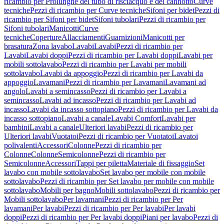
ricambio per Prolunghe del tubo di risciacquo e del cannotto
Curve
tecniche
Pezzi di ricambio per Curve tecniche
Sifoni per bidet
Pezzi di
ricambio per Sifoni per bidet
Sifoni tubolari
Pezzi di ricambio per
Sifoni tubolari
Manicotti
Curve
tecniche
Coperture
Allacciamenti
Guarnizioni
Manicotti per
brasatura
Zona lavabo
Lavabi
Lavabi
Pezzi di ricambio per
Lavabi
Lavabi doppi
Pezzi di ricambio per Lavabi doppi
Lavabi per
mobili sottolavabo
Pezzi di ricambio per Lavabi per mobili
sottolavabo
Lavabi da appoggio
Pezzi di ricambio per Lavabi da
appoggio
Lavamani
Pezzi di ricambio per Lavamani
Lavamani ad
angolo
Lavabi a semincasso
Pezzi di ricambio per Lavabi a
semincasso
Lavabi ad incasso
Pezzi di ricambio per Lavabi ad
incasso
Lavabi da incasso sottopiano
Pezzi di ricambio per Lavabi da
incasso sottopiano
Lavabi a canale
Lavabi Comfort
Lavabi per
bambini
Lavabi a canale
Ulteriori lavabi
Pezzi di ricambio per
Ulteriori lavabi
Vuotatoi
Pezzi di ricambio per Vuotatoi
Lavatoi
polivalenti
Accessori
Colonne
Pezzi di ricambio per
Colonne
Colonne
Semicolonne
Pezzi di ricambio per
Semicolonne
Accessori
Tappi per piletta
Materiale di fissaggio
Set
lavabo con mobile sottolavabo
Set lavabo per mobile con mobile
sottolavabo
Pezzi di ricambio per Set lavabo per mobile con mobile
sottolavabo
Mobili per bagno
Mobili sottolavabo
Pezzi di ricambio per
Mobili sottolavabo
Per lavamani
Pezzi di ricambio per Per
lavamani
Per lavabi
Pezzi di ricambio per Per lavabi
Per lavabi
doppi
Pezzi di ricambio per Per lavabi doppi
Piani per lavabo
Pezzi di