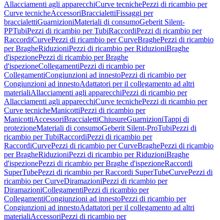
Allacciamenti agli apparecchi
Curve tecniche
Pezzi di ricambio per
Curve tecniche
Accessori
Braccialetti
Fissaggi per
braccialetti
Guarnizioni
Materiali di consumo
Geberit Silent-
PP
Tubi
Pezzi di ricambio per Tubi
Raccordi
Pezzi di ricambio per
Raccordi
Curve
Pezzi di ricambio per Curve
Braghe
Pezzi di ricambio
per Braghe
Riduzioni
Pezzi di ricambio per Riduzioni
Braghe
d'ispezione
Pezzi di ricambio per Braghe
d'ispezione
Collegamenti
Pezzi di ricambio per
Collegamenti
Congiunzioni ad innesto
Pezzi di ricambio per
Congiunzioni ad innesto
Adattatori per il collegamento ad altri
materiali
Allacciamenti agli apparecchi
Pezzi di ricambio per
Allacciamenti agli apparecchi
Curve tecniche
Pezzi di ricambio per
Curve tecniche
Manicotti
Pezzi di ricambio per
Manicotti
Accessori
Braccialetti
Chiusure
Guarnizioni
Tappi di
protezione
Materiali di consumo
Geberit Silent-Pro
Tubi
Pezzi di
ricambio per Tubi
Raccordi
Pezzi di ricambio per
Raccordi
Curve
Pezzi di ricambio per Curve
Braghe
Pezzi di ricambio
per Braghe
Riduzioni
Pezzi di ricambio per Riduzioni
Braghe
d'ispezione
Pezzi di ricambio per Braghe d'ispezione
Raccordi
SuperTube
Pezzi di ricambio per Raccordi SuperTube
Curve
Pezzi di
ricambio per Curve
Diramazioni
Pezzi di ricambio per
Diramazioni
Collegamenti
Pezzi di ricambio per
Collegamenti
Congiunzioni ad innesto
Pezzi di ricambio per
Congiunzioni ad innesto
Adattatori per il collegamento ad altri
materiali
Accessori
Pezzi di ricambio per