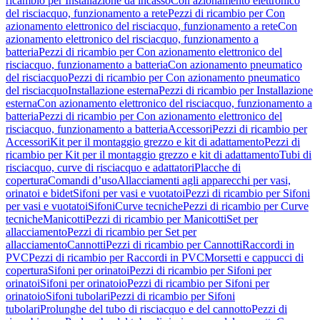
ricambio per Installazione da incasso
Con azionamento elettronico
del risciacquo, funzionamento a rete
Pezzi di ricambio per Con
azionamento elettronico del risciacquo, funzionamento a rete
Con
azionamento elettronico del risciacquo, funzionamento a
batteria
Pezzi di ricambio per Con azionamento elettronico del
risciacquo, funzionamento a batteria
Con azionamento pneumatico
del risciacquo
Pezzi di ricambio per Con azionamento pneumatico
del risciacquo
Installazione esterna
Pezzi di ricambio per Installazione
esterna
Con azionamento elettronico del risciacquo, funzionamento a
batteria
Pezzi di ricambio per Con azionamento elettronico del
risciacquo, funzionamento a batteria
Accessori
Pezzi di ricambio per
Accessori
Kit per il montaggio grezzo e kit di adattamento
Pezzi di
ricambio per Kit per il montaggio grezzo e kit di adattamento
Tubi di
risciacquo, curve di risciacquo e adattatori
Placche di
copertura
Comandi d’uso
Allacciamenti agli apparecchi per vasi,
orinatoi e bidet
Sifoni per vasi e vuotatoi
Pezzi di ricambio per Sifoni
per vasi e vuotatoi
Sifoni
Curve tecniche
Pezzi di ricambio per Curve
tecniche
Manicotti
Pezzi di ricambio per Manicotti
Set per
allacciamento
Pezzi di ricambio per Set per
allacciamento
Cannotti
Pezzi di ricambio per Cannotti
Raccordi in
PVC
Pezzi di ricambio per Raccordi in PVC
Morsetti e cappucci di
copertura
Sifoni per orinatoi
Pezzi di ricambio per Sifoni per
orinatoi
Sifoni per orinatoio
Pezzi di ricambio per Sifoni per
orinatoio
Sifoni tubolari
Pezzi di ricambio per Sifoni
tubolari
Prolunghe del tubo di risciacquo e del cannotto
Pezzi di