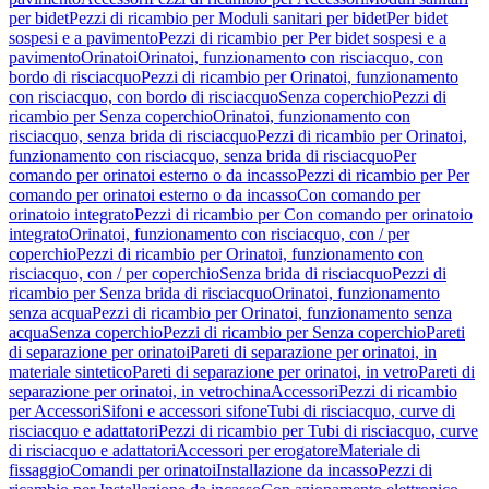
per bidet
Pezzi di ricambio per Moduli sanitari per bidet
Per bidet
sospesi e a pavimento
Pezzi di ricambio per Per bidet sospesi e a
pavimento
Orinatoi
Orinatoi, funzionamento con risciacquo, con
bordo di risciacquo
Pezzi di ricambio per Orinatoi, funzionamento
con risciacquo, con bordo di risciacquo
Senza coperchio
Pezzi di
ricambio per Senza coperchio
Orinatoi, funzionamento con
risciacquo, senza brida di risciacquo
Pezzi di ricambio per Orinatoi,
funzionamento con risciacquo, senza brida di risciacquo
Per
comando per orinatoi esterno o da incasso
Pezzi di ricambio per Per
comando per orinatoi esterno o da incasso
Con comando per
orinatoio integrato
Pezzi di ricambio per Con comando per orinatoio
integrato
Orinatoi, funzionamento con risciacquo, con / per
coperchio
Pezzi di ricambio per Orinatoi, funzionamento con
risciacquo, con / per coperchio
Senza brida di risciacquo
Pezzi di
ricambio per Senza brida di risciacquo
Orinatoi, funzionamento
senza acqua
Pezzi di ricambio per Orinatoi, funzionamento senza
acqua
Senza coperchio
Pezzi di ricambio per Senza coperchio
Pareti
di separazione per orinatoi
Pareti di separazione per orinatoi, in
materiale sintetico
Pareti di separazione per orinatoi, in vetro
Pareti di
separazione per orinatoi, in vetrochina
Accessori
Pezzi di ricambio
per Accessori
Sifoni e accessori sifone
Tubi di risciacquo, curve di
risciacquo e adattatori
Pezzi di ricambio per Tubi di risciacquo, curve
di risciacquo e adattatori
Accessori per erogatore
Materiale di
fissaggio
Comandi per orinatoi
Installazione da incasso
Pezzi di