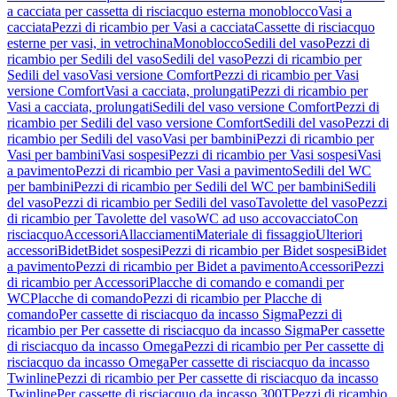
a cacciata per cassetta di risciacquo esterna monoblocco
Vasi a
cacciata
Pezzi di ricambio per Vasi a cacciata
Cassette di risciacquo
esterne per vasi, in vetrochina
Monoblocco
Sedili del vaso
Pezzi di
ricambio per Sedili del vaso
Sedili del vaso
Pezzi di ricambio per
Sedili del vaso
Vasi versione Comfort
Pezzi di ricambio per Vasi
versione Comfort
Vasi a cacciata, prolungati
Pezzi di ricambio per
Vasi a cacciata, prolungati
Sedili del vaso versione Comfort
Pezzi di
ricambio per Sedili del vaso versione Comfort
Sedili del vaso
Pezzi di
ricambio per Sedili del vaso
Vasi per bambini
Pezzi di ricambio per
Vasi per bambini
Vasi sospesi
Pezzi di ricambio per Vasi sospesi
Vasi
a pavimento
Pezzi di ricambio per Vasi a pavimento
Sedili del WC
per bambini
Pezzi di ricambio per Sedili del WC per bambini
Sedili
del vaso
Pezzi di ricambio per Sedili del vaso
Tavolette del vaso
Pezzi
di ricambio per Tavolette del vaso
WC ad uso accovacciato
Con
risciacquo
Accessori
Allacciamenti
Materiale di fissaggio
Ulteriori
accessori
Bidet
Bidet sospesi
Pezzi di ricambio per Bidet sospesi
Bidet
a pavimento
Pezzi di ricambio per Bidet a pavimento
Accessori
Pezzi
di ricambio per Accessori
Placche di comando e comandi per
WC
Placche di comando
Pezzi di ricambio per Placche di
comando
Per cassette di risciacquo da incasso Sigma
Pezzi di
ricambio per Per cassette di risciacquo da incasso Sigma
Per cassette
di risciacquo da incasso Omega
Pezzi di ricambio per Per cassette di
risciacquo da incasso Omega
Per cassette di risciacquo da incasso
Twinline
Pezzi di ricambio per Per cassette di risciacquo da incasso
Twinline
Per cassette di risciacquo da incasso 300T
Pezzi di ricambio