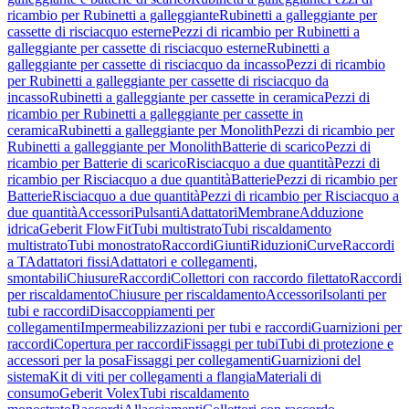
ricambio per Rubinetti a galleggiante
Rubinetti a galleggiante per
cassette di risciacquo esterne
Pezzi di ricambio per Rubinetti a
galleggiante per cassette di risciacquo esterne
Rubinetti a
galleggiante per cassette di risciacquo da incasso
Pezzi di ricambio
per Rubinetti a galleggiante per cassette di risciacquo da
incasso
Rubinetti a galleggiante per cassette in ceramica
Pezzi di
ricambio per Rubinetti a galleggiante per cassette in
ceramica
Rubinetti a galleggiante per Monolith
Pezzi di ricambio per
Rubinetti a galleggiante per Monolith
Batterie di scarico
Pezzi di
ricambio per Batterie di scarico
Risciacquo a due quantità
Pezzi di
ricambio per Risciacquo a due quantità
Batterie
Pezzi di ricambio per
Batterie
Risciacquo a due quantità
Pezzi di ricambio per Risciacquo a
due quantità
Accessori
Pulsanti
Adattatori
Membrane
Adduzione
idrica
Geberit FlowFit
Tubi multistrato
Tubi riscaldamento
multistrato
Tubi monostrato
Raccordi
Giunti
Riduzioni
Curve
Raccordi
a T
Adattatori fissi
Adattatori e collegamenti,
smontabili
Chiusure
Raccordi
Collettori con raccordo filettato
Raccordi
per riscaldamento
Chiusure per riscaldamento
Accessori
Isolanti per
tubi e raccordi
Disaccoppiamenti per
collegamenti
Impermeabilizzazioni per tubi e raccordi
Guarnizioni per
raccordi
Copertura per raccordi
Fissaggi per tubi
Tubi di protezione e
accessori per la posa
Fissaggi per collegamenti
Guarnizioni del
sistema
Kit di viti per collegamenti a flangia
Materiali di
consumo
Geberit Volex
Tubi riscaldamento