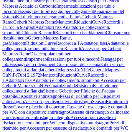
riscaldamento
Chiusure per riscaldamento
Accessori per Geberit
Mapress Acciaio al Carbonio
Impermeabilizzazioni per tubi e
raccordi
Fissaggi per tubi
Fissaggi per collegamenti
Guarnizioni del
sistema
Kit di viti per collegamenti a flangia
Geberit Mapress
Rame
Geberit Mapress Rame
Manicotti
Riduzioni
Curve
Raccordi a
T
Croci a 90 gradi
Adattatori fissi
Adattatori e collegamenti,
smontabili
Chiusure
Raccordi
Raccordi per riscaldamento
Chiusure per
riscaldamento
Geberit Mapress Rame,
gas
Manicotti
Riduzioni
Curve
Raccordi a T
Adattatori fissi
Adattatori e
collegamenti, smontabili
Chiusure
Raccordi
Accessori per Geberit
Mapress Rame
Disaccoppiamenti per
collegamenti
Impermeabilizzazioni per tubi e raccordi
Fissaggi per
tubi
Fissaggi per collegamenti
Guarnizioni del sistema
Kit di viti per
collegamenti a flangia
Geberit Mapress CuNiFe
Geberit Mapress
CuNiFe
Tubi 2.1972
Manicotti
Riduzioni
Curve
Raccordi a
T
Adattatori fissi
Adattatori e collegamenti, smontabili
Accessori per
Geberit Mapress CuNiFe
Guarnizioni del sistema
Kit di viti per
collegamenti a flangia
Sistema Geberit per l’Igiene dell’acqua
potabile
Dispositivi antiristagno
Pezzi di ricambio per Dispositivi
antiristagno
Accessori per dispositivi antiristagno
Sensori
Riduttore di
flusso
Cover e placche di copertura
Cassette di risciacquo e comandi
per WC con dispositivo antiristagno
Cassette di risciacquo da incasso
con dispositivo antiristagno integrato
Accessori per cassette di
risciacquo e comandi per WC con dispositivo antiristagno
Pezzi di
ricambio per Accessori per cassette di risciacquo e comandi per WC