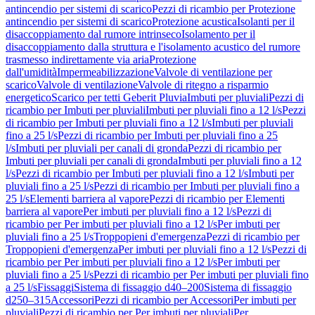
antincendio per sistemi di scarico
Pezzi di ricambio per Protezione
antincendio per sistemi di scarico
Protezione acustica
Isolanti per il
disaccoppiamento dal rumore intrinseco
Isolamento per il
disaccoppiamento dalla struttura e l'isolamento acustico del rumore
trasmesso indirettamente via aria
Protezione
dall'umidità
Impermeabilizzazione
Valvole di ventilazione per
scarico
Valvole di ventilazione
Valvole di ritegno a risparmio
energetico
Scarico per tetti Geberit Pluvia
Imbuti per pluviali
Pezzi di
ricambio per Imbuti per pluviali
Imbuti per pluviali fino a 12 l/s
Pezzi
di ricambio per Imbuti per pluviali fino a 12 l/s
Imbuti per pluviali
fino a 25 l/s
Pezzi di ricambio per Imbuti per pluviali fino a 25
l/s
Imbuti per pluviali per canali di gronda
Pezzi di ricambio per
Imbuti per pluviali per canali di gronda
Imbuti per pluviali fino a 12
l/s
Pezzi di ricambio per Imbuti per pluviali fino a 12 l/s
Imbuti per
pluviali fino a 25 l/s
Pezzi di ricambio per Imbuti per pluviali fino a
25 l/s
Elementi barriera al vapore
Pezzi di ricambio per Elementi
barriera al vapore
Per imbuti per pluviali fino a 12 l/s
Pezzi di
ricambio per Per imbuti per pluviali fino a 12 l/s
Per imbuti per
pluviali fino a 25 l/s
Troppopieni d'emergenza
Pezzi di ricambio per
Troppopieni d'emergenza
Per imbuti per pluviali fino a 12 l/s
Pezzi di
ricambio per Per imbuti per pluviali fino a 12 l/s
Per imbuti per
pluviali fino a 25 l/s
Pezzi di ricambio per Per imbuti per pluviali fino
a 25 l/s
Fissaggi
Sistema di fissaggio d40–200
Sistema di fissaggio
d250–315
Accessori
Pezzi di ricambio per Accessori
Per imbuti per
pluviali
Pezzi di ricambio per Per imbuti per pluviali
Per