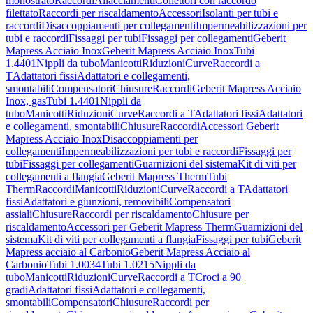
monostrato
Raccordi
Allacciamenti
Collettori con raccordo
filettato
Raccordi per riscaldamento
Accessori
Isolanti per tubi e
raccordi
Disaccoppiamenti per collegamenti
Impermeabilizzazioni per
tubi e raccordi
Fissaggi per tubi
Fissaggi per collegamenti
Geberit
Mapress Acciaio Inox
Geberit Mapress Acciaio Inox
Tubi
1.4401
Nippli da tubo
Manicotti
Riduzioni
Curve
Raccordi a
T
Adattatori fissi
Adattatori e collegamenti,
smontabili
Compensatori
Chiusure
Raccordi
Geberit Mapress Acciaio
Inox, gas
Tubi 1.4401
Nippli da
tubo
Manicotti
Riduzioni
Curve
Raccordi a T
Adattatori fissi
Adattatori
e collegamenti, smontabili
Chiusure
Raccordi
Accessori Geberit
Mapress Acciaio Inox
Disaccoppiamenti per
collegamenti
Impermeabilizzazioni per tubi e raccordi
Fissaggi per
tubi
Fissaggi per collegamenti
Guarnizioni del sistema
Kit di viti per
collegamenti a flangia
Geberit Mapress Therm
Tubi
Therm
Raccordi
Manicotti
Riduzioni
Curve
Raccordi a T
Adattatori
fissi
Adattatori e giunzioni, removibili
Compensatori
assiali
Chiusure
Raccordi per riscaldamento
Chiusure per
riscaldamento
Accessori per Geberit Mapress Therm
Guarnizioni del
sistema
Kit di viti per collegamenti a flangia
Fissaggi per tubi
Geberit
Mapress acciaio al Carbonio
Geberit Mapress Acciaio al
Carbonio
Tubi 1.0034
Tubi 1.0215
Nippli da
tubo
Manicotti
Riduzioni
Curve
Raccordi a T
Croci a 90
gradi
Adattatori fissi
Adattatori e collegamenti,
smontabili
Compensatori
Chiusure
Raccordi per