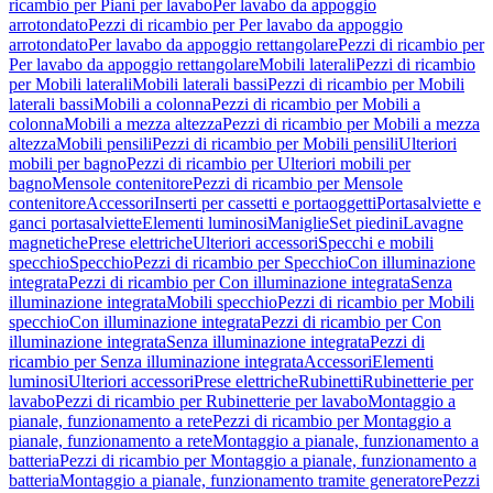
ricambio per Piani per lavabo
Per lavabo da appoggio
arrotondato
Pezzi di ricambio per Per lavabo da appoggio
arrotondato
Per lavabo da appoggio rettangolare
Pezzi di ricambio per
Per lavabo da appoggio rettangolare
Mobili laterali
Pezzi di ricambio
per Mobili laterali
Mobili laterali bassi
Pezzi di ricambio per Mobili
laterali bassi
Mobili a colonna
Pezzi di ricambio per Mobili a
colonna
Mobili a mezza altezza
Pezzi di ricambio per Mobili a mezza
altezza
Mobili pensili
Pezzi di ricambio per Mobili pensili
Ulteriori
mobili per bagno
Pezzi di ricambio per Ulteriori mobili per
bagno
Mensole contenitore
Pezzi di ricambio per Mensole
contenitore
Accessori
Inserti per cassetti e portaoggetti
Portasalviette e
ganci portasalviette
Elementi luminosi
Maniglie
Set piedini
Lavagne
magnetiche
Prese elettriche
Ulteriori accessori
Specchi e mobili
specchio
Specchio
Pezzi di ricambio per Specchio
Con illuminazione
integrata
Pezzi di ricambio per Con illuminazione integrata
Senza
illuminazione integrata
Mobili specchio
Pezzi di ricambio per Mobili
specchio
Con illuminazione integrata
Pezzi di ricambio per Con
illuminazione integrata
Senza illuminazione integrata
Pezzi di
ricambio per Senza illuminazione integrata
Accessori
Elementi
luminosi
Ulteriori accessori
Prese elettriche
Rubinetti
Rubinetterie per
lavabo
Pezzi di ricambio per Rubinetterie per lavabo
Montaggio a
pianale, funzionamento a rete
Pezzi di ricambio per Montaggio a
pianale, funzionamento a rete
Montaggio a pianale, funzionamento a
batteria
Pezzi di ricambio per Montaggio a pianale, funzionamento a
batteria
Montaggio a pianale, funzionamento tramite generatore
Pezzi