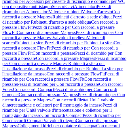
ricambio per Accessori per cassette di risciacquo e comandi per WC
con dispositivo antiristagno
Sensori
Cavi
Alimentatori
Pezzi di
ricambio per Alimentatori
Valvole e rubinetti
Valvole d'arresto
Con
raccordi a pressare Mapress
Rubinetti d'arresto a sede obliqua
Pezzi
di ricambio per Rubinetti d'arresto a sede obliqua
Con raccordi a
pressare FlowFit
Pezzi di ricambio per Con raccordi a pressare
FlowFit
Con raccordi a pressare Mapress
Pezzi di ricambio per Con
raccordi a pressare Mapress
Valvole di prelievo
Valvole di
scarico
Rubinetti a sfera
Pezzi di ricambio per Rubinetti a sfera
Con
raccordi a pressare FlowFit
Pezzi di ricambio per Con raccordi a
pressare FlowFit
Con raccordi a pressare
Pezzi di ricambio per Con
raccordi a pressare
Con raccordi a pressare Mapress
Pezzi di ricambio
per Con raccordi a pressare Mapress
Rubinetti a sfera per
l'installazione da incasso
Pezzi di ricambio per Rubinetti a sfera per
l'installazione da incasso
Con raccordi a pressare FlowFit
Pezzi di
ricambio per Con raccordi a pressare FlowFit
Con raccordi a
pressare
Pezzi di ricambio per Con raccordi a pressare
Con raccordi
Volex
Con raccordi Compact
Pezzi di ricambio per Con raccordi
Compact
Con raccordi a pressare Mapress
Pezzi di ricambio per Con
raccordi a pressare Mapress
Con raccordi filettati
Unità valvole
d'intercettazione e collettori per il montaggio da incasso
Pezzi di
ricambio per Unità valvole d'intercettazione e collettori per il
montaggio da incasso
Con raccordi Compact
Pezzi di ricambio per
Con raccordi Compact
Valvole di ritegno
Con raccordi a pressare
Mapress
Collegamenti idrici per contatore dell'acqua
Con raccordi