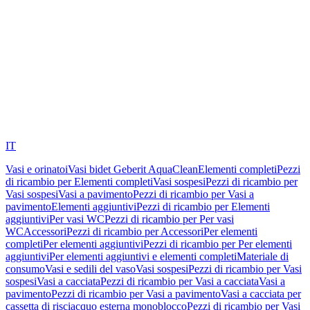
IT
Vasi e orinatoi
Vasi bidet Geberit AquaClean
Elementi completi
Pezzi
di ricambio per Elementi completi
Vasi sospesi
Pezzi di ricambio per
Vasi sospesi
Vasi a pavimento
Pezzi di ricambio per Vasi a
pavimento
Elementi aggiuntivi
Pezzi di ricambio per Elementi
aggiuntivi
Per vasi WC
Pezzi di ricambio per Per vasi
WC
Accessori
Pezzi di ricambio per Accessori
Per elementi
completi
Per elementi aggiuntivi
Pezzi di ricambio per Per elementi
aggiuntivi
Per elementi aggiuntivi e elementi completi
Materiale di
consumo
Vasi e sedili del vaso
Vasi sospesi
Pezzi di ricambio per Vasi
sospesi
Vasi a cacciata
Pezzi di ricambio per Vasi a cacciata
Vasi a
pavimento
Pezzi di ricambio per Vasi a pavimento
Vasi a cacciata per
cassetta di risciacquo esterna monoblocco
Pezzi di ricambio per Vasi