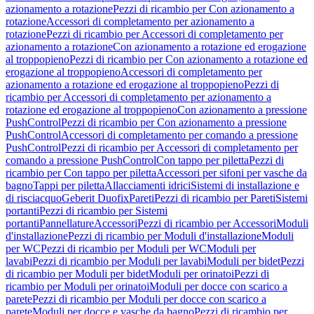
azionamento a rotazione
Pezzi di ricambio per Con azionamento a
rotazione
Accessori di completamento per azionamento a
rotazione
Pezzi di ricambio per Accessori di completamento per
azionamento a rotazione
Con azionamento a rotazione ed erogazione
al troppopieno
Pezzi di ricambio per Con azionamento a rotazione ed
erogazione al troppopieno
Accessori di completamento per
azionamento a rotazione ed erogazione al troppopieno
Pezzi di
ricambio per Accessori di completamento per azionamento a
rotazione ed erogazione al troppopieno
Con azionamento a pressione
PushControl
Pezzi di ricambio per Con azionamento a pressione
PushControl
Accessori di completamento per comando a pressione
PushControl
Pezzi di ricambio per Accessori di completamento per
comando a pressione PushControl
Con tappo per piletta
Pezzi di
ricambio per Con tappo per piletta
Accessori per sifoni per vasche da
bagno
Tappi per piletta
Allacciamenti idrici
Sistemi di installazione e
di risciacquo
Geberit Duofix
Pareti
Pezzi di ricambio per Pareti
Sistemi
portanti
Pezzi di ricambio per Sistemi
portanti
Pannellature
Accessori
Pezzi di ricambio per Accessori
Moduli
d'installazione
Pezzi di ricambio per Moduli d'installazione
Moduli
per WC
Pezzi di ricambio per Moduli per WC
Moduli per
lavabi
Pezzi di ricambio per Moduli per lavabi
Moduli per bidet
Pezzi
di ricambio per Moduli per bidet
Moduli per orinatoi
Pezzi di
ricambio per Moduli per orinatoi
Moduli per docce con scarico a
parete
Pezzi di ricambio per Moduli per docce con scarico a
parete
Moduli per docce e vasche da bagno
Pezzi di ricambio per