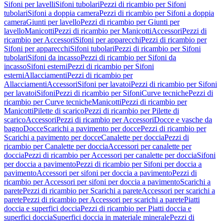
Sifoni per lavelli
Sifoni tubolari
Pezzi di ricambio per Sifoni
tubolari
Sifoni a doppia camera
Pezzi di ricambio per Sifoni a doppia
camera
Giunti per lavello
Pezzi di ricambio per Giunti per
lavello
Manicotti
Pezzi di ricambio per Manicotti
Accessori
Pezzi di
ricambio per Accessori
Sifoni per apparecchi
Pezzi di ricambio per
Sifoni per apparecchi
Sifoni tubolari
Pezzi di ricambio per Sifoni
tubolari
Sifoni da incasso
Pezzi di ricambio per Sifoni da
incasso
Sifoni esterni
Pezzi di ricambio per Sifoni
esterni
Allacciamenti
Pezzi di ricambio per
Allacciamenti
Accessori
Sifoni per lavatoi
Pezzi di ricambio per Sifoni
per lavatoi
Sifoni
Pezzi di ricambio per Sifoni
Curve tecniche
Pezzi di
ricambio per Curve tecniche
Manicotti
Pezzi di ricambio per
Manicotti
Pilette di scarico
Pezzi di ricambio per Pilette di
scarico
Accessori
Pezzi di ricambio per Accessori
Docce e vasche da
bagno
Docce
Scarichi a pavimento per docce
Pezzi di ricambio per
Scarichi a pavimento per docce
Canalette per doccia
Pezzi di
ricambio per Canalette per doccia
Accessori per canalette per
doccia
Pezzi di ricambio per Accessori per canalette per doccia
Sifoni
per doccia a pavimento
Pezzi di ricambio per Sifoni per doccia a
pavimento
Accessori per sifoni per doccia a pavimento
Pezzi di
ricambio per Accessori per sifoni per doccia a pavimento
Scarichi a
parete
Pezzi di ricambio per Scarichi a parete
Accessori per scarichi a
parete
Pezzi di ricambio per Accessori per scarichi a parete
Piatti
doccia e superfici doccia
Pezzi di ricambio per Piatti doccia e
superfici doccia
Superfici doccia in materiale minerale
Pezzi di