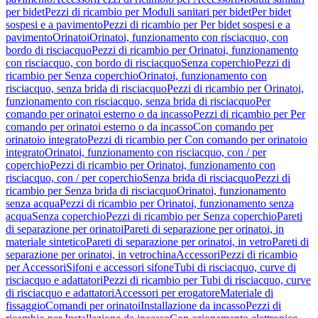
per bidet
Pezzi di ricambio per Moduli sanitari per bidet
Per bidet
sospesi e a pavimento
Pezzi di ricambio per Per bidet sospesi e a
pavimento
Orinatoi
Orinatoi, funzionamento con risciacquo, con
bordo di risciacquo
Pezzi di ricambio per Orinatoi, funzionamento
con risciacquo, con bordo di risciacquo
Senza coperchio
Pezzi di
ricambio per Senza coperchio
Orinatoi, funzionamento con
risciacquo, senza brida di risciacquo
Pezzi di ricambio per Orinatoi,
funzionamento con risciacquo, senza brida di risciacquo
Per
comando per orinatoi esterno o da incasso
Pezzi di ricambio per Per
comando per orinatoi esterno o da incasso
Con comando per
orinatoio integrato
Pezzi di ricambio per Con comando per orinatoio
integrato
Orinatoi, funzionamento con risciacquo, con / per
coperchio
Pezzi di ricambio per Orinatoi, funzionamento con
risciacquo, con / per coperchio
Senza brida di risciacquo
Pezzi di
ricambio per Senza brida di risciacquo
Orinatoi, funzionamento
senza acqua
Pezzi di ricambio per Orinatoi, funzionamento senza
acqua
Senza coperchio
Pezzi di ricambio per Senza coperchio
Pareti
di separazione per orinatoi
Pareti di separazione per orinatoi, in
materiale sintetico
Pareti di separazione per orinatoi, in vetro
Pareti di
separazione per orinatoi, in vetrochina
Accessori
Pezzi di ricambio
per Accessori
Sifoni e accessori sifone
Tubi di risciacquo, curve di
risciacquo e adattatori
Pezzi di ricambio per Tubi di risciacquo, curve
di risciacquo e adattatori
Accessori per erogatore
Materiale di
fissaggio
Comandi per orinatoi
Installazione da incasso
Pezzi di