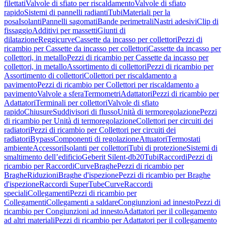
filettati
Valvole di sfiato per riscaldamento
Valvole di sfiato
rapido
Sistemi di pannelli radianti
Tubi
Materiali per la
posa
Isolanti
Pannelli sagomati
Bande perimetrali
Nastri adesivi
Clip di
fissaggio
Additivi per massetti
Giunti di
dilatazione
Reggicurve
Cassette da incasso per collettori
Pezzi di
ricambio per Cassette da incasso per collettori
Cassette da incasso per
collettori, in metallo
Pezzi di ricambio per Cassette da incasso per
collettori, in metallo
Assortimento di collettori
Pezzi di ricambio per
Assortimento di collettori
Collettori per riscaldamento a
pavimento
Pezzi di ricambio per Collettori per riscaldamento a
pavimento
Valvole a sfera
Termometri
Adattatori
Pezzi di ricambio per
Adattatori
Terminali per collettori
Valvole di sfiato
rapido
Chiusure
Suddivisori di flusso
Unità di termoregolazione
Pezzi
di ricambio per Unità di termoregolazione
Collettori per circuiti dei
radiatori
Pezzi di ricambio per Collettori per circuiti dei
radiatori
Bypass
Componenti di regolazione
Attuatori
Termostati
ambiente
Accessori
Isolanti per collettori
Tubi di protezione
Sistemi di
smaltimento dell’edificio
Geberit Silent-db20
Tubi
Raccordi
Pezzi di
ricambio per Raccordi
Curve
Braghe
Pezzi di ricambio per
Braghe
Riduzioni
Braghe d'ispezione
Pezzi di ricambio per Braghe
d'ispezione
Raccordi SuperTube
Curve
Raccordi
speciali
Collegamenti
Pezzi di ricambio per
Collegamenti
Collegamenti a saldare
Congiunzioni ad innesto
Pezzi di
ricambio per Congiunzioni ad innesto
Adattatori per il collegamento
ad altri materiali
Pezzi di ricambio per Adattatori per il collegamento