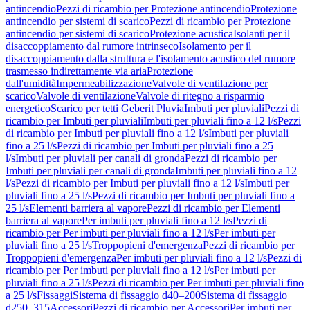
antincendio
Pezzi di ricambio per Protezione antincendio
Protezione
antincendio per sistemi di scarico
Pezzi di ricambio per Protezione
antincendio per sistemi di scarico
Protezione acustica
Isolanti per il
disaccoppiamento dal rumore intrinseco
Isolamento per il
disaccoppiamento dalla struttura e l'isolamento acustico del rumore
trasmesso indirettamente via aria
Protezione
dall'umidità
Impermeabilizzazione
Valvole di ventilazione per
scarico
Valvole di ventilazione
Valvole di ritegno a risparmio
energetico
Scarico per tetti Geberit Pluvia
Imbuti per pluviali
Pezzi di
ricambio per Imbuti per pluviali
Imbuti per pluviali fino a 12 l/s
Pezzi
di ricambio per Imbuti per pluviali fino a 12 l/s
Imbuti per pluviali
fino a 25 l/s
Pezzi di ricambio per Imbuti per pluviali fino a 25
l/s
Imbuti per pluviali per canali di gronda
Pezzi di ricambio per
Imbuti per pluviali per canali di gronda
Imbuti per pluviali fino a 12
l/s
Pezzi di ricambio per Imbuti per pluviali fino a 12 l/s
Imbuti per
pluviali fino a 25 l/s
Pezzi di ricambio per Imbuti per pluviali fino a
25 l/s
Elementi barriera al vapore
Pezzi di ricambio per Elementi
barriera al vapore
Per imbuti per pluviali fino a 12 l/s
Pezzi di
ricambio per Per imbuti per pluviali fino a 12 l/s
Per imbuti per
pluviali fino a 25 l/s
Troppopieni d'emergenza
Pezzi di ricambio per
Troppopieni d'emergenza
Per imbuti per pluviali fino a 12 l/s
Pezzi di
ricambio per Per imbuti per pluviali fino a 12 l/s
Per imbuti per
pluviali fino a 25 l/s
Pezzi di ricambio per Per imbuti per pluviali fino
a 25 l/s
Fissaggi
Sistema di fissaggio d40–200
Sistema di fissaggio
d250–315
Accessori
Pezzi di ricambio per Accessori
Per imbuti per