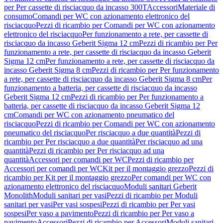
per Per cassette di risciacquo da incasso 300T
Accessori
Materiale di
consumo
Comandi per WC con azionamento elettronico del
risciacquo
Pezzi di ricambio per Comandi per WC con azionamento
elettronico del risciacquo
Per funzionamento a rete, per cassette di
risciacquo da incasso Geberit Sigma 12 cm
Pezzi di ricambio per Per
funzionamento a rete, per cassette di risciacquo da incasso Geberit
Sigma 12 cm
Per funzionamento a rete, per cassette di risciacquo da
incasso Geberit Sigma 8 cm
Pezzi di ricambio per Per funzionamento
a rete, per cassette di risciacquo da incasso Geberit Sigma 8 cm
Per
funzionamento a batteria, per cassette di risciacquo da incasso
Geberit Sigma 12 cm
Pezzi di ricambio per Per funzionamento a
batteria, per cassette di risciacquo da incasso Geberit Sigma 12
cm
Comandi per WC con azionamento pneumatico del
risciacquo
Pezzi di ricambio per Comandi per WC con azionamento
pneumatico del risciacquo
Per risciacquo a due quantità
Pezzi di
ricambio per Per risciacquo a due quantità
Per risciacquo ad una
quantità
Pezzi di ricambio per Per risciacquo ad una
quantità
Accessori per comandi per WC
Pezzi di ricambio per
Accessori per comandi per WC
Kit per il montaggio grezzo
Pezzi di
ricambio per Kit per il montaggio grezzo
Per comandi per WC con
azionamento elettronico del risciacquo
Moduli sanitari Geberit
Monolith
Moduli sanitari per vasi
Pezzi di ricambio per Moduli
sanitari per vasi
Per vasi sospesi
Pezzi di ricambio per Per vasi
sospesi
Per vaso a pavimento
Pezzi di ricambio per Per vaso a
pavimento
Accessori
Pezzi di ricambio per Accessori
Moduli sanitari