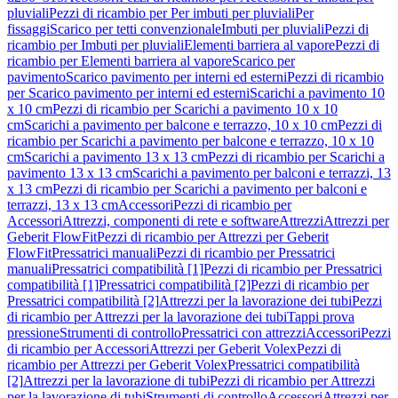
pluviali
Pezzi di ricambio per Per imbuti per pluviali
Per
fissaggi
Scarico per tetti convenzionale
Imbuti per pluviali
Pezzi di
ricambio per Imbuti per pluviali
Elementi barriera al vapore
Pezzi di
ricambio per Elementi barriera al vapore
Scarico per
pavimento
Scarico pavimento per interni ed esterni
Pezzi di ricambio
per Scarico pavimento per interni ed esterni
Scarichi a pavimento 10
x 10 cm
Pezzi di ricambio per Scarichi a pavimento 10 x 10
cm
Scarichi a pavimento per balcone e terrazzo, 10 x 10 cm
Pezzi di
ricambio per Scarichi a pavimento per balcone e terrazzo, 10 x 10
cm
Scarichi a pavimento 13 x 13 cm
Pezzi di ricambio per Scarichi a
pavimento 13 x 13 cm
Scarichi a pavimento per balconi e terrazzi, 13
x 13 cm
Pezzi di ricambio per Scarichi a pavimento per balconi e
terrazzi, 13 x 13 cm
Accessori
Pezzi di ricambio per
Accessori
Attrezzi, componenti di rete e software
Attrezzi
Attrezzi per
Geberit FlowFit
Pezzi di ricambio per Attrezzi per Geberit
FlowFit
Pressatrici manuali
Pezzi di ricambio per Pressatrici
manuali
Pressatrici compatibilità [1]
Pezzi di ricambio per Pressatrici
compatibilità [1]
Pressatrici compatibilità [2]
Pezzi di ricambio per
Pressatrici compatibilità [2]
Attrezzi per la lavorazione dei tubi
Pezzi
di ricambio per Attrezzi per la lavorazione dei tubi
Tappi prova
pressione
Strumenti di controllo
Pressatrici con attrezzi
Accessori
Pezzi
di ricambio per Accessori
Attrezzi per Geberit Volex
Pezzi di
ricambio per Attrezzi per Geberit Volex
Pressatrici compatibilità
[2]
Attrezzi per la lavorazione di tubi
Pezzi di ricambio per Attrezzi
per la lavorazione di tubi
Strumenti di controllo
Accessori
Attrezzi per