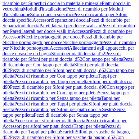
ricambio per Superfici doccia in materiale minerale
Piatti doccia in
vetrochina
Moduli d'installazione
Pezzi di ricambio per Moduli
d'installazione
Sifoni doccia specifici
Pezzi di ricambio per Sifoni
doccia specifici
Accessori
Separazioni doccia
Pezzi di ricambio per
Separazioni doccia
Pareti laterali per docce walk-in
Pezzi di ricambio
per Pareti laterali per docce walk-in
Accessori
Pezzi di ricambio per
Accessori
Nicchie portaoggetti per docce
Pezzi di ricambio per
Nicchie portaoggetti per docce
Nicchie portaoggetti
Pezzi di ricambio
per Nicchie portaoggetti
Accessori
Allacciamenti agli apparecchi per
docce e vasche da bagno
Sifoni per piatti doccia, d52
Pezzi di
ricambio per Sifoni per piatti doccia, d52
Con tappo per piletta
Pezzi
di ricambio per Con tappo per piletta
Sifoni per piatti doccia,
d62
Pezzi di ricambio per Sifoni per piatti doccia, d62
Con tappo per
piletta
Pezzi di ricambio per Con tappo per piletta
Tappi per
piletta
Pezzi di ricambio per Tappi per piletta
Sifoni per piatti doccia,
d90
Pezzi di ricambio per Sifoni per piatti doccia, d90
Con tappo per
piletta
Pezzi di ricambio per Con tappo per piletta
Senza tappo per
piletta
Pezzi di ricambio per Senza tappo per piletta
Tappi per
piletta
Pezzi di ricambio per Tappi per piletta
Sifoni per piatti doccia
Sestra
Pezzi di ricambio per Sifoni per piatti doccia Sestra
Senza
tappo per piletta
Pezzi di ricambio per Senza tappo per
piletta
Accessori per sifoni per piatti doccia
Pezzi di ricambio per
Accessori per sifoni per piatti doccia
Tappi per piletta
Pezzi di
ricambio per Tappi per piletta
Scarichi
Sifoni per vasche da bagno,
d52
Pezzi di ricambio per Sifoni per vasche da bagno, d52
Con