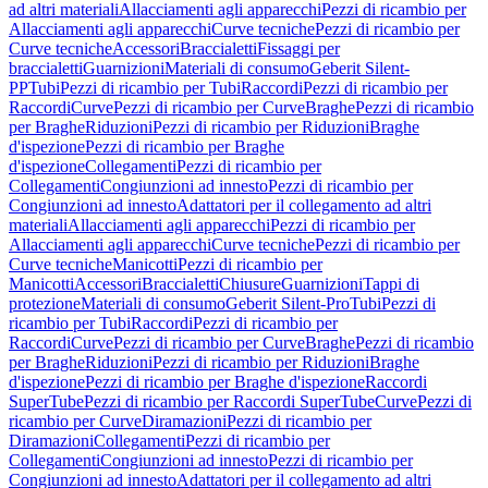
ad altri materiali
Allacciamenti agli apparecchi
Pezzi di ricambio per
Allacciamenti agli apparecchi
Curve tecniche
Pezzi di ricambio per
Curve tecniche
Accessori
Braccialetti
Fissaggi per
braccialetti
Guarnizioni
Materiali di consumo
Geberit Silent-
PP
Tubi
Pezzi di ricambio per Tubi
Raccordi
Pezzi di ricambio per
Raccordi
Curve
Pezzi di ricambio per Curve
Braghe
Pezzi di ricambio
per Braghe
Riduzioni
Pezzi di ricambio per Riduzioni
Braghe
d'ispezione
Pezzi di ricambio per Braghe
d'ispezione
Collegamenti
Pezzi di ricambio per
Collegamenti
Congiunzioni ad innesto
Pezzi di ricambio per
Congiunzioni ad innesto
Adattatori per il collegamento ad altri
materiali
Allacciamenti agli apparecchi
Pezzi di ricambio per
Allacciamenti agli apparecchi
Curve tecniche
Pezzi di ricambio per
Curve tecniche
Manicotti
Pezzi di ricambio per
Manicotti
Accessori
Braccialetti
Chiusure
Guarnizioni
Tappi di
protezione
Materiali di consumo
Geberit Silent-Pro
Tubi
Pezzi di
ricambio per Tubi
Raccordi
Pezzi di ricambio per
Raccordi
Curve
Pezzi di ricambio per Curve
Braghe
Pezzi di ricambio
per Braghe
Riduzioni
Pezzi di ricambio per Riduzioni
Braghe
d'ispezione
Pezzi di ricambio per Braghe d'ispezione
Raccordi
SuperTube
Pezzi di ricambio per Raccordi SuperTube
Curve
Pezzi di
ricambio per Curve
Diramazioni
Pezzi di ricambio per
Diramazioni
Collegamenti
Pezzi di ricambio per
Collegamenti
Congiunzioni ad innesto
Pezzi di ricambio per
Congiunzioni ad innesto
Adattatori per il collegamento ad altri