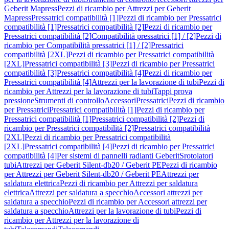
Geberit Mapress
Pezzi di ricambio per Attrezzi per Geberit
Mapress
Pressatrici compatibilità [1]
Pezzi di ricambio per Pressatrici
compatibilità [1]
Pressatrici compatibilità [2]
Pezzi di ricambio per
Pressatrici compatibilità [2]
Compatibilità pressatrici [1] / [2]
Pezzi di
ricambio per Compatibilità pressatrici [1] / [2]
Pressatrici
compatibilità [2XL]
Pezzi di ricambio per Pressatrici compatibilità
[2XL]
Pressatrici compatibilità [3]
Pezzi di ricambio per Pressatrici
compatibilità [3]
Pressatrici compatibilità [4]
Pezzi di ricambio per
Pressatrici compatibilità [4]
Attrezzi per la lavorazione di tubi
Pezzi di
ricambio per Attrezzi per la lavorazione di tubi
Tappi prova
pressione
Strumenti di controllo
Accessori
Pressatrici
Pezzi di ricambio
per Pressatrici
Pressatrici compatibilità [1]
Pezzi di ricambio per
Pressatrici compatibilità [1]
Pressatrici compatibilità [2]
Pezzi di
ricambio per Pressatrici compatibilità [2]
Pressatrici compatibilità
[2XL]
Pezzi di ricambio per Pressatrici compatibilità
[2XL]
Pressatrici compatibilità [4]
Pezzi di ricambio per Pressatrici
compatibilità [4]
Per sistemi di pannelli radianti Geberit
Srotolatori
tubi
Attrezzi per Geberit Silent-db20 / Geberit PE
Pezzi di ricambio
per Attrezzi per Geberit Silent-db20 / Geberit PE
Attrezzi per
saldatura elettrica
Pezzi di ricambio per Attrezzi per saldatura
elettrica
Attrezzi per saldatura a specchio
Accessori attrezzi per
saldatura a specchio
Pezzi di ricambio per Accessori attrezzi per
saldatura a specchio
Attrezzi per la lavorazione di tubi
Pezzi di
ricambio per Attrezzi per la lavorazione di