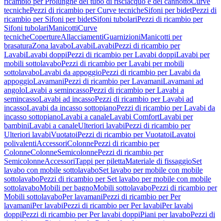
ricambio per Prolunghe del tubo di risciacquo e del cannotto
Curve
tecniche
Pezzi di ricambio per Curve tecniche
Sifoni per bidet
Pezzi di
ricambio per Sifoni per bidet
Sifoni tubolari
Pezzi di ricambio per
Sifoni tubolari
Manicotti
Curve
tecniche
Coperture
Allacciamenti
Guarnizioni
Manicotti per
brasatura
Zona lavabo
Lavabi
Lavabi
Pezzi di ricambio per
Lavabi
Lavabi doppi
Pezzi di ricambio per Lavabi doppi
Lavabi per
mobili sottolavabo
Pezzi di ricambio per Lavabi per mobili
sottolavabo
Lavabi da appoggio
Pezzi di ricambio per Lavabi da
appoggio
Lavamani
Pezzi di ricambio per Lavamani
Lavamani ad
angolo
Lavabi a semincasso
Pezzi di ricambio per Lavabi a
semincasso
Lavabi ad incasso
Pezzi di ricambio per Lavabi ad
incasso
Lavabi da incasso sottopiano
Pezzi di ricambio per Lavabi da
incasso sottopiano
Lavabi a canale
Lavabi Comfort
Lavabi per
bambini
Lavabi a canale
Ulteriori lavabi
Pezzi di ricambio per
Ulteriori lavabi
Vuotatoi
Pezzi di ricambio per Vuotatoi
Lavatoi
polivalenti
Accessori
Colonne
Pezzi di ricambio per
Colonne
Colonne
Semicolonne
Pezzi di ricambio per
Semicolonne
Accessori
Tappi per piletta
Materiale di fissaggio
Set
lavabo con mobile sottolavabo
Set lavabo per mobile con mobile
sottolavabo
Pezzi di ricambio per Set lavabo per mobile con mobile
sottolavabo
Mobili per bagno
Mobili sottolavabo
Pezzi di ricambio per
Mobili sottolavabo
Per lavamani
Pezzi di ricambio per Per
lavamani
Per lavabi
Pezzi di ricambio per Per lavabi
Per lavabi
doppi
Pezzi di ricambio per Per lavabi doppi
Piani per lavabo
Pezzi di