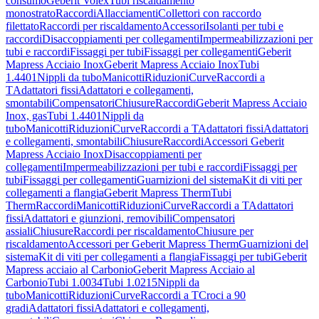
consumo
Geberit Volex
Tubi riscaldamento
monostrato
Raccordi
Allacciamenti
Collettori con raccordo
filettato
Raccordi per riscaldamento
Accessori
Isolanti per tubi e
raccordi
Disaccoppiamenti per collegamenti
Impermeabilizzazioni per
tubi e raccordi
Fissaggi per tubi
Fissaggi per collegamenti
Geberit
Mapress Acciaio Inox
Geberit Mapress Acciaio Inox
Tubi
1.4401
Nippli da tubo
Manicotti
Riduzioni
Curve
Raccordi a
T
Adattatori fissi
Adattatori e collegamenti,
smontabili
Compensatori
Chiusure
Raccordi
Geberit Mapress Acciaio
Inox, gas
Tubi 1.4401
Nippli da
tubo
Manicotti
Riduzioni
Curve
Raccordi a T
Adattatori fissi
Adattatori
e collegamenti, smontabili
Chiusure
Raccordi
Accessori Geberit
Mapress Acciaio Inox
Disaccoppiamenti per
collegamenti
Impermeabilizzazioni per tubi e raccordi
Fissaggi per
tubi
Fissaggi per collegamenti
Guarnizioni del sistema
Kit di viti per
collegamenti a flangia
Geberit Mapress Therm
Tubi
Therm
Raccordi
Manicotti
Riduzioni
Curve
Raccordi a T
Adattatori
fissi
Adattatori e giunzioni, removibili
Compensatori
assiali
Chiusure
Raccordi per riscaldamento
Chiusure per
riscaldamento
Accessori per Geberit Mapress Therm
Guarnizioni del
sistema
Kit di viti per collegamenti a flangia
Fissaggi per tubi
Geberit
Mapress acciaio al Carbonio
Geberit Mapress Acciaio al
Carbonio
Tubi 1.0034
Tubi 1.0215
Nippli da
tubo
Manicotti
Riduzioni
Curve
Raccordi a T
Croci a 90
gradi
Adattatori fissi
Adattatori e collegamenti,