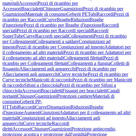
materiali
Accessori
Pezzi di ricambio per
Accessori
Braccialetti
Chiusure
Guarnizioni
Pezzi di ricambio per
Guarnizioni
Materiale di consumo
Geberit PE
Tubi
Raccordi
Pezzi di
ricambio per Raccordi
Curve
Braghe
Riduzioni
Braghe
d'ispezione
Pezzi di ricambio per Braghe d'ispezione
Raccordi
speciali
Pezzi di ricambio per Raccordi speciali
Raccordi
SuperTube
Curve
Raccordi speciali
Collegamenti
Pezzi di ricambio
per Collegamenti
Collegamenti a saldare
Congiunzioni ad
innesto
Pezzi di ricambio per Congiunzioni ad innesto
Adattatori per
il collegamento ad altri materiali
Pezzi di ricambio per Adattatori per
il collegamento ad altri materiali
Collegamenti filettati
Pezzi di
ricambio per Collegamenti filettati
Collegamenti a flangia
Colletti di
fissaggio
Allacciamenti agli apparecchi
Pezzi di ricambio per
Allacciamenti agli apparecchi
Curve tecniche
Pezzi di ricambio per
Curve tecniche
Manicotti di raccordo
Pezzi di ricambio per Manicotti
di raccordo
Sifoni a chiocciola
Pezzi di ricambio per Sifoni a
chiocciola
Accessori
Braccialetti
Fissaggi per braccialetti
Canali
portanti
Chiusure
Guarnizioni
Protezioni cantiere
Materiali di
consumo
Geberit PP-
HT
Tubi
Raccordi
Curve
Diramazioni
Riduzioni
Braghe
d'ispezione
Aumenti
Giunzioni
Adattatori per il collegamento ad altri
materiali
Congiunzioni ad innesto
Allacciamenti agli
apparecchi
Curve tecniche
Raccordi
diritti
Accessori
Chiusure
Guarnizioni
Protezione antincendio,
protezione acustica e protezione dall'umidità
Protezione