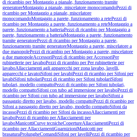
di ricambio per Montaggio a pianale, funzionamento tramite
generatore
Montaggio a pianale, miscelatore monocomando
Pezzi di
ricambio per Montaggio a pianale, miscelatore
monocomando
Montaggio a parete, funzionamento a rete
Pezzi di
ricambio per Montaggio a parete, funzionamento a rete
Montaggio a
parete, funzionamento a batteria
Pezzi di ricambio per Montaggio a
parete, funzionamento a batteria
Montaggio a parete, funzionamento
tramite generatore
Pezzi di ricambio per Montaggio a parete,
funzionamento tramite generatore
Montaggio a parete, miscelatore a
due manopole
Pezzi di ricambio per Montaggio a parete, miscelatore
a due manopole
Accessori
Pezzi di ricambio per Accessori
Per
rubinetterie per lavabo
Pezzi di ricambio per Per rubinetterie per
lavabo
Allacciamenti agli apparecchi per zona lavabo, lavelli,
apparecchi e lavatoi
Sifoni per lavabi
Pezzi di ricambio per Sifoni per
lavabi
Sifoni tubolari
Pezzi di ricambio per Sifoni tubolari
Sifoni
tubolari, modello compatto
Pezzi di ricambio per Sifoni tubolari,
modello compatto
Sifoni con tubo ad immersione per lavabo
Pezzi di
ricambio per Sifoni con tubo ad immersione per lavabo
Sifoni a
passaggio diretto per lavabo, modello compatto
Pezzi di ricambio per
Sifoni a passaggio diretto per lavabo, modello compatto
Sifoni da
incasso
Pezzi di ricambio per Sifoni da incasso
Allacciamenti per
lavabo
Pezzi di ricambio per Allacciamenti per
lavabo
Manicotti
Curve tecniche
Coperture
Allacciamenti
Pezzi di
ricambio per Allacciamenti
Guarnizioni
Manicotti per
brasatura
Prolunghe
Comandi
Sifoni per lavelli
Pezzi di ricambio per