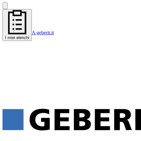
A geberit.it
I miei elenchi