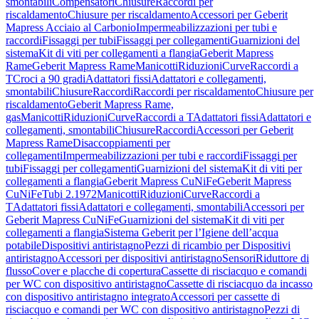
smontabili
Compensatori
Chiusure
Raccordi per
riscaldamento
Chiusure per riscaldamento
Accessori per Geberit
Mapress Acciaio al Carbonio
Impermeabilizzazioni per tubi e
raccordi
Fissaggi per tubi
Fissaggi per collegamenti
Guarnizioni del
sistema
Kit di viti per collegamenti a flangia
Geberit Mapress
Rame
Geberit Mapress Rame
Manicotti
Riduzioni
Curve
Raccordi a
T
Croci a 90 gradi
Adattatori fissi
Adattatori e collegamenti,
smontabili
Chiusure
Raccordi
Raccordi per riscaldamento
Chiusure per
riscaldamento
Geberit Mapress Rame,
gas
Manicotti
Riduzioni
Curve
Raccordi a T
Adattatori fissi
Adattatori e
collegamenti, smontabili
Chiusure
Raccordi
Accessori per Geberit
Mapress Rame
Disaccoppiamenti per
collegamenti
Impermeabilizzazioni per tubi e raccordi
Fissaggi per
tubi
Fissaggi per collegamenti
Guarnizioni del sistema
Kit di viti per
collegamenti a flangia
Geberit Mapress CuNiFe
Geberit Mapress
CuNiFe
Tubi 2.1972
Manicotti
Riduzioni
Curve
Raccordi a
T
Adattatori fissi
Adattatori e collegamenti, smontabili
Accessori per
Geberit Mapress CuNiFe
Guarnizioni del sistema
Kit di viti per
collegamenti a flangia
Sistema Geberit per l’Igiene dell’acqua
potabile
Dispositivi antiristagno
Pezzi di ricambio per Dispositivi
antiristagno
Accessori per dispositivi antiristagno
Sensori
Riduttore di
flusso
Cover e placche di copertura
Cassette di risciacquo e comandi
per WC con dispositivo antiristagno
Cassette di risciacquo da incasso
con dispositivo antiristagno integrato
Accessori per cassette di
risciacquo e comandi per WC con dispositivo antiristagno
Pezzi di