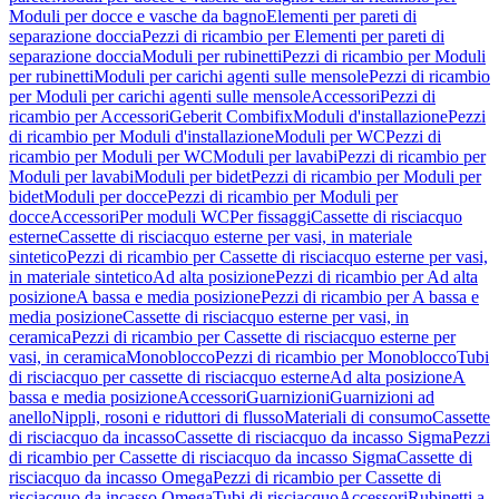
Moduli per docce e vasche da bagno
Elementi per pareti di
separazione doccia
Pezzi di ricambio per Elementi per pareti di
separazione doccia
Moduli per rubinetti
Pezzi di ricambio per Moduli
per rubinetti
Moduli per carichi agenti sulle mensole
Pezzi di ricambio
per Moduli per carichi agenti sulle mensole
Accessori
Pezzi di
ricambio per Accessori
Geberit Combifix
Moduli d'installazione
Pezzi
di ricambio per Moduli d'installazione
Moduli per WC
Pezzi di
ricambio per Moduli per WC
Moduli per lavabi
Pezzi di ricambio per
Moduli per lavabi
Moduli per bidet
Pezzi di ricambio per Moduli per
bidet
Moduli per docce
Pezzi di ricambio per Moduli per
docce
Accessori
Per moduli WC
Per fissaggi
Cassette di risciacquo
esterne
Cassette di risciacquo esterne per vasi, in materiale
sintetico
Pezzi di ricambio per Cassette di risciacquo esterne per vasi,
in materiale sintetico
Ad alta posizione
Pezzi di ricambio per Ad alta
posizione
A bassa e media posizione
Pezzi di ricambio per A bassa e
media posizione
Cassette di risciacquo esterne per vasi, in
ceramica
Pezzi di ricambio per Cassette di risciacquo esterne per
vasi, in ceramica
Monoblocco
Pezzi di ricambio per Monoblocco
Tubi
di risciacquo per cassette di risciacquo esterne
Ad alta posizione
A
bassa e media posizione
Accessori
Guarnizioni
Guarnizioni ad
anello
Nippli, rosoni e riduttori di flusso
Materiali di consumo
Cassette
di risciacquo da incasso
Cassette di risciacquo da incasso Sigma
Pezzi
di ricambio per Cassette di risciacquo da incasso Sigma
Cassette di
risciacquo da incasso Omega
Pezzi di ricambio per Cassette di
risciacquo da incasso Omega
Tubi di risciacquo
Accessori
Rubinetti a