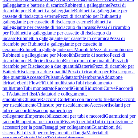
galleggiante e batterie di scarico
Rubinetti a galleggiante
Pezzi di
ricambio per Rubinetti a galleggiante
Rubinetti a galleggiante per
cassette di risciacquo esterne
Pezzi di ricambio per Rubinetti a
galleggiante per cassette di risciacquo esterne
Rubinetti a
galleggiante per cassette di risciacquo da incasso
Pezzi di ricambio
per Rubinetti a galleggiante per cassette di risciacquo da
incasso
Rubinetti a galleggiante per cassette in ceramica
Pezzi di
ricambio per Rubinetti a galleggiante per cassette in
ceramica
Rubinetti a galleggiante per Monolith
Pezzi di ricambio per
Rubinetti a galleggiante per Monolith
Batterie di scarico
Pezzi di
ricambio per Batterie di scarico
Risciacquo a due quantità
Pezzi di
ricambio per Risciacquo a due quantità
Batterie
Pezzi di ricambio per
Batterie
Risciacquo a due quantità
Pezzi di ricambio per Risciacquo a
due quantità
Accessori
Pulsanti
Adattatori
Membrane
Adduzione
idrica
Geberit FlowFit
Tubi multistrato
Tubi riscaldamento
multistrato
Tubi monostrato
Raccordi
Giunti
Riduzioni
Curve
Raccordi
a T
Adattatori fissi
Adattatori e collegamenti,
smontabili
Chiusure
Raccordi
Collettori con raccordo filettato
Raccordi
per riscaldamento
Chiusure per riscaldamento
Accessori
Isolanti per
tubi e raccordi
Disaccoppiamenti per
collegamenti
Impermeabilizzazioni per tubi e raccordi
Guarnizioni per
raccordi
Copertura per raccordi
Fissaggi per tubi
Tubi di protezione e
accessori per la posa
Fissaggi per collegamenti
Guarnizioni del
sistema
Kit di viti per collegamenti a flangia
Materiali di