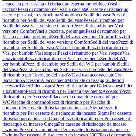
a cacciata per cassetta di risciacquo esterna monoblocco
Vasi a
cacciata
Pezzi di ricambio per Vasi a cacciata
Cassette di risciacquo
esterne per vasi, in vetrochina
Monoblocco
Sedili del vaso
Pezzi di
ricambio per Sedili del vaso
Sedili del vaso
Pezzi di ricambio per
Sedili del vaso
Vasi versione Comfort
Pezzi di ricambio per Vasi
versione Comfort
Vasi a cacciata, prolungati
Pezzi di ricambio per
Vasi a cacciata, prolungati
Sedili del vaso versione Comfort
Pezzi di
ricambio per Sedili del vaso versione Comfort
Sedili del vaso
Pezzi di
ricambio per Sedili del vaso
Vasi per bambini
Pezzi di ricambio per
Vasi per bambini
Vasi sospesi
Pezzi di ricambio per Vasi sospesi
Vasi
a pavimento
Pezzi di ricambio per Vasi a pavimento
Sedili del WC
per bambini
Pezzi di ricambio per Sedili del WC per bambini
Sedili
del vaso
Pezzi di ricambio per Sedili del vaso
Tavolette del vaso
Pezzi
di ricambio per Tavolette del vaso
WC ad uso accovacciato
Con
risciacquo
Accessori
Allacciamenti
Materiale di fissaggio
Ulteriori
accessori
Bidet
Bidet sospesi
Pezzi di ricambio per Bidet sospesi
Bidet
a pavimento
Pezzi di ricambio per Bidet a pavimento
Accessori
Pezzi
di ricambio per Accessori
Placche di comando e comandi per
WC
Placche di comando
Pezzi di ricambio per Placche di
comando
Per cassette di risciacquo da incasso Sigma
Pezzi di
ricambio per Per cassette di risciacquo da incasso Sigma
Per cassette
di risciacquo da incasso Omega
Pezzi di ricambio per Per cassette di
risciacquo da incasso Omega
Per cassette di risciacquo da incasso
Twinline
Pezzi di ricambio per Per cassette di risciacquo da incasso
Twinline
Per cassette di risciacquo da incasso 300T
Pezzi di ricambio