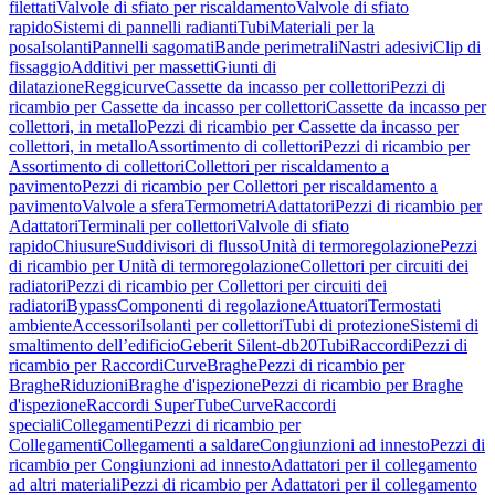
filettati
Valvole di sfiato per riscaldamento
Valvole di sfiato
rapido
Sistemi di pannelli radianti
Tubi
Materiali per la
posa
Isolanti
Pannelli sagomati
Bande perimetrali
Nastri adesivi
Clip di
fissaggio
Additivi per massetti
Giunti di
dilatazione
Reggicurve
Cassette da incasso per collettori
Pezzi di
ricambio per Cassette da incasso per collettori
Cassette da incasso per
collettori, in metallo
Pezzi di ricambio per Cassette da incasso per
collettori, in metallo
Assortimento di collettori
Pezzi di ricambio per
Assortimento di collettori
Collettori per riscaldamento a
pavimento
Pezzi di ricambio per Collettori per riscaldamento a
pavimento
Valvole a sfera
Termometri
Adattatori
Pezzi di ricambio per
Adattatori
Terminali per collettori
Valvole di sfiato
rapido
Chiusure
Suddivisori di flusso
Unità di termoregolazione
Pezzi
di ricambio per Unità di termoregolazione
Collettori per circuiti dei
radiatori
Pezzi di ricambio per Collettori per circuiti dei
radiatori
Bypass
Componenti di regolazione
Attuatori
Termostati
ambiente
Accessori
Isolanti per collettori
Tubi di protezione
Sistemi di
smaltimento dell’edificio
Geberit Silent-db20
Tubi
Raccordi
Pezzi di
ricambio per Raccordi
Curve
Braghe
Pezzi di ricambio per
Braghe
Riduzioni
Braghe d'ispezione
Pezzi di ricambio per Braghe
d'ispezione
Raccordi SuperTube
Curve
Raccordi
speciali
Collegamenti
Pezzi di ricambio per
Collegamenti
Collegamenti a saldare
Congiunzioni ad innesto
Pezzi di
ricambio per Congiunzioni ad innesto
Adattatori per il collegamento
ad altri materiali
Pezzi di ricambio per Adattatori per il collegamento