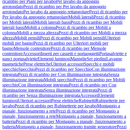
ricambio per Piani per lavabo
Per lavabo da appoggio
arrotondato
Pezzi di ricambio per Per lavabo da appoggio
arrotondato
Per lavabo da appoggio rettangolare
Pezzi di ricambio per
Per lavabo da appoggio rettangolare
Mobili laterali
Pezzi di ricambio
per Mobili laterali
Mobili laterali bassi
Pezzi di ricambio per Mobili
laterali bassi
Mobili a colonna
Pezzi di ricambio per Mobili a
colonna
Mobili a mezza altezza
Pezzi di ricambio per Mobili a mezza
altezza
Mobili pensili
Pezzi di ricambio per Mobili pensili
Ulteriori
mobili per bagno
Pezzi di ricambio per Ulteriori mobili per
bagno
Mensole contenitore
Pezzi di ricambio per Mensole
contenitore
Accessori
Inserti per cassetti e portaoggetti
Portasalviette e
ganci portasalviette
Elementi luminosi
Maniglie
Set piedini
Lavagne
magnetiche
Prese elettriche
Ulteriori accessori
Specchi e mobili
specchio
Specchio
Pezzi di ricambio per Specchio
Con illuminazione
integrata
Pezzi di ricambio per Con illuminazione integrata
Senza
illuminazione integrata
Mobili specchio
Pezzi di ricambio per Mobili
specchio
Con illuminazione integrata
Pezzi di ricambio per Con
illuminazione integrata
Senza illuminazione integrata
Pezzi di
ricambio per Senza illuminazione integrata
Accessori
Elementi
luminosi
Ulteriori accessori
Prese elettriche
Rubinetti
Rubinetterie per
lavabo
Pezzi di ricambio per Rubinetterie per lavabo
Montaggio a
pianale, funzionamento a rete
Pezzi di ricambio per Montaggio a
pianale, funzionamento a rete
Montaggio a pianale, funzionamento a
batteria
Pezzi di ricambio per Montaggio a pianale, funzionamento a
batteria
Montaggio a pianale, funzionamento tramite generatore
Pezzi