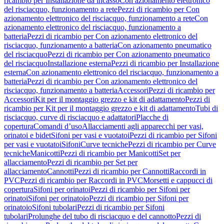
ricambio per Installazione da incasso
Con azionamento elettronico
del risciacquo, funzionamento a rete
Pezzi di ricambio per Con
azionamento elettronico del risciacquo, funzionamento a rete
Con
azionamento elettronico del risciacquo, funzionamento a
batteria
Pezzi di ricambio per Con azionamento elettronico del
risciacquo, funzionamento a batteria
Con azionamento pneumatico
del risciacquo
Pezzi di ricambio per Con azionamento pneumatico
del risciacquo
Installazione esterna
Pezzi di ricambio per Installazione
esterna
Con azionamento elettronico del risciacquo, funzionamento a
batteria
Pezzi di ricambio per Con azionamento elettronico del
risciacquo, funzionamento a batteria
Accessori
Pezzi di ricambio per
Accessori
Kit per il montaggio grezzo e kit di adattamento
Pezzi di
ricambio per Kit per il montaggio grezzo e kit di adattamento
Tubi di
risciacquo, curve di risciacquo e adattatori
Placche di
copertura
Comandi d’uso
Allacciamenti agli apparecchi per vasi,
orinatoi e bidet
Sifoni per vasi e vuotatoi
Pezzi di ricambio per Sifoni
per vasi e vuotatoi
Sifoni
Curve tecniche
Pezzi di ricambio per Curve
tecniche
Manicotti
Pezzi di ricambio per Manicotti
Set per
allacciamento
Pezzi di ricambio per Set per
allacciamento
Cannotti
Pezzi di ricambio per Cannotti
Raccordi in
PVC
Pezzi di ricambio per Raccordi in PVC
Morsetti e cappucci di
copertura
Sifoni per orinatoi
Pezzi di ricambio per Sifoni per
orinatoi
Sifoni per orinatoio
Pezzi di ricambio per Sifoni per
orinatoio
Sifoni tubolari
Pezzi di ricambio per Sifoni
tubolari
Prolunghe del tubo di risciacquo e del cannotto
Pezzi di