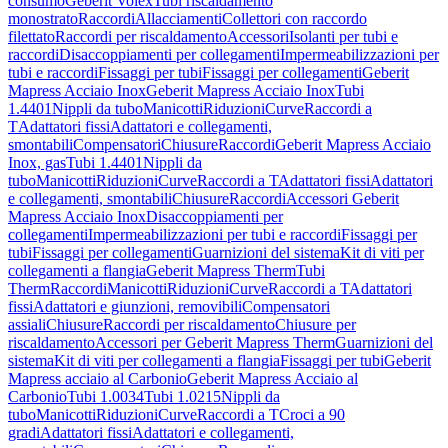
consumo
Geberit Volex
Tubi riscaldamento
monostrato
Raccordi
Allacciamenti
Collettori con raccordo
filettato
Raccordi per riscaldamento
Accessori
Isolanti per tubi e
raccordi
Disaccoppiamenti per collegamenti
Impermeabilizzazioni per
tubi e raccordi
Fissaggi per tubi
Fissaggi per collegamenti
Geberit
Mapress Acciaio Inox
Geberit Mapress Acciaio Inox
Tubi
1.4401
Nippli da tubo
Manicotti
Riduzioni
Curve
Raccordi a
T
Adattatori fissi
Adattatori e collegamenti,
smontabili
Compensatori
Chiusure
Raccordi
Geberit Mapress Acciaio
Inox, gas
Tubi 1.4401
Nippli da
tubo
Manicotti
Riduzioni
Curve
Raccordi a T
Adattatori fissi
Adattatori
e collegamenti, smontabili
Chiusure
Raccordi
Accessori Geberit
Mapress Acciaio Inox
Disaccoppiamenti per
collegamenti
Impermeabilizzazioni per tubi e raccordi
Fissaggi per
tubi
Fissaggi per collegamenti
Guarnizioni del sistema
Kit di viti per
collegamenti a flangia
Geberit Mapress Therm
Tubi
Therm
Raccordi
Manicotti
Riduzioni
Curve
Raccordi a T
Adattatori
fissi
Adattatori e giunzioni, removibili
Compensatori
assiali
Chiusure
Raccordi per riscaldamento
Chiusure per
riscaldamento
Accessori per Geberit Mapress Therm
Guarnizioni del
sistema
Kit di viti per collegamenti a flangia
Fissaggi per tubi
Geberit
Mapress acciaio al Carbonio
Geberit Mapress Acciaio al
Carbonio
Tubi 1.0034
Tubi 1.0215
Nippli da
tubo
Manicotti
Riduzioni
Curve
Raccordi a T
Croci a 90
gradi
Adattatori fissi
Adattatori e collegamenti,