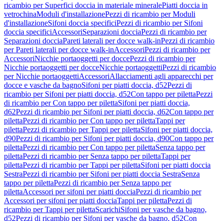
ricambio per Superfici doccia in materiale minerale
Piatti doccia in
vetrochina
Moduli d'installazione
Pezzi di ricambio per Moduli
d'installazione
Sifoni doccia specifici
Pezzi di ricambio per Sifoni
doccia specifici
Accessori
Separazioni doccia
Pezzi di ricambio per
Separazioni doccia
Pareti laterali per docce walk-in
Pezzi di ricambio
per Pareti laterali per docce walk-in
Accessori
Pezzi di ricambio per
Accessori
Nicchie portaoggetti per docce
Pezzi di ricambio per
Nicchie portaoggetti per docce
Nicchie portaoggetti
Pezzi di ricambio
per Nicchie portaoggetti
Accessori
Allacciamenti agli apparecchi per
docce e vasche da bagno
Sifoni per piatti doccia, d52
Pezzi di
ricambio per Sifoni per piatti doccia, d52
Con tappo per piletta
Pezzi
di ricambio per Con tappo per piletta
Sifoni per piatti doccia,
d62
Pezzi di ricambio per Sifoni per piatti doccia, d62
Con tappo per
piletta
Pezzi di ricambio per Con tappo per piletta
Tappi per
piletta
Pezzi di ricambio per Tappi per piletta
Sifoni per piatti doccia,
d90
Pezzi di ricambio per Sifoni per piatti doccia, d90
Con tappo per
piletta
Pezzi di ricambio per Con tappo per piletta
Senza tappo per
piletta
Pezzi di ricambio per Senza tappo per piletta
Tappi per
piletta
Pezzi di ricambio per Tappi per piletta
Sifoni per piatti doccia
Sestra
Pezzi di ricambio per Sifoni per piatti doccia Sestra
Senza
tappo per piletta
Pezzi di ricambio per Senza tappo per
piletta
Accessori per sifoni per piatti doccia
Pezzi di ricambio per
Accessori per sifoni per piatti doccia
Tappi per piletta
Pezzi di
ricambio per Tappi per piletta
Scarichi
Sifoni per vasche da bagno,
d52
Pezzi di ricambio per Sifoni per vasche da bagno, d52
Con