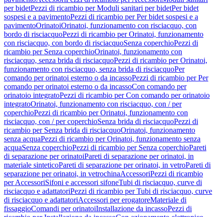
per bidet
Pezzi di ricambio per Moduli sanitari per bidet
Per bidet
sospesi e a pavimento
Pezzi di ricambio per Per bidet sospesi e a
pavimento
Orinatoi
Orinatoi, funzionamento con risciacquo, con
bordo di risciacquo
Pezzi di ricambio per Orinatoi, funzionamento
con risciacquo, con bordo di risciacquo
Senza coperchio
Pezzi di
ricambio per Senza coperchio
Orinatoi, funzionamento con
risciacquo, senza brida di risciacquo
Pezzi di ricambio per Orinatoi,
funzionamento con risciacquo, senza brida di risciacquo
Per
comando per orinatoi esterno o da incasso
Pezzi di ricambio per Per
comando per orinatoi esterno o da incasso
Con comando per
orinatoio integrato
Pezzi di ricambio per Con comando per orinatoio
integrato
Orinatoi, funzionamento con risciacquo, con / per
coperchio
Pezzi di ricambio per Orinatoi, funzionamento con
risciacquo, con / per coperchio
Senza brida di risciacquo
Pezzi di
ricambio per Senza brida di risciacquo
Orinatoi, funzionamento
senza acqua
Pezzi di ricambio per Orinatoi, funzionamento senza
acqua
Senza coperchio
Pezzi di ricambio per Senza coperchio
Pareti
di separazione per orinatoi
Pareti di separazione per orinatoi, in
materiale sintetico
Pareti di separazione per orinatoi, in vetro
Pareti di
separazione per orinatoi, in vetrochina
Accessori
Pezzi di ricambio
per Accessori
Sifoni e accessori sifone
Tubi di risciacquo, curve di
risciacquo e adattatori
Pezzi di ricambio per Tubi di risciacquo, curve
di risciacquo e adattatori
Accessori per erogatore
Materiale di
fissaggio
Comandi per orinatoi
Installazione da incasso
Pezzi di