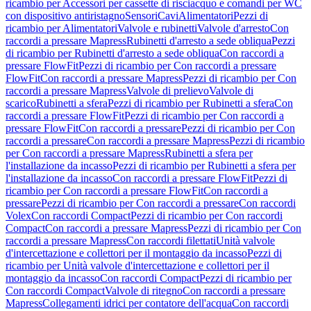
ricambio per Accessori per cassette di risciacquo e comandi per WC
con dispositivo antiristagno
Sensori
Cavi
Alimentatori
Pezzi di
ricambio per Alimentatori
Valvole e rubinetti
Valvole d'arresto
Con
raccordi a pressare Mapress
Rubinetti d'arresto a sede obliqua
Pezzi
di ricambio per Rubinetti d'arresto a sede obliqua
Con raccordi a
pressare FlowFit
Pezzi di ricambio per Con raccordi a pressare
FlowFit
Con raccordi a pressare Mapress
Pezzi di ricambio per Con
raccordi a pressare Mapress
Valvole di prelievo
Valvole di
scarico
Rubinetti a sfera
Pezzi di ricambio per Rubinetti a sfera
Con
raccordi a pressare FlowFit
Pezzi di ricambio per Con raccordi a
pressare FlowFit
Con raccordi a pressare
Pezzi di ricambio per Con
raccordi a pressare
Con raccordi a pressare Mapress
Pezzi di ricambio
per Con raccordi a pressare Mapress
Rubinetti a sfera per
l'installazione da incasso
Pezzi di ricambio per Rubinetti a sfera per
l'installazione da incasso
Con raccordi a pressare FlowFit
Pezzi di
ricambio per Con raccordi a pressare FlowFit
Con raccordi a
pressare
Pezzi di ricambio per Con raccordi a pressare
Con raccordi
Volex
Con raccordi Compact
Pezzi di ricambio per Con raccordi
Compact
Con raccordi a pressare Mapress
Pezzi di ricambio per Con
raccordi a pressare Mapress
Con raccordi filettati
Unità valvole
d'intercettazione e collettori per il montaggio da incasso
Pezzi di
ricambio per Unità valvole d'intercettazione e collettori per il
montaggio da incasso
Con raccordi Compact
Pezzi di ricambio per
Con raccordi Compact
Valvole di ritegno
Con raccordi a pressare
Mapress
Collegamenti idrici per contatore dell'acqua
Con raccordi