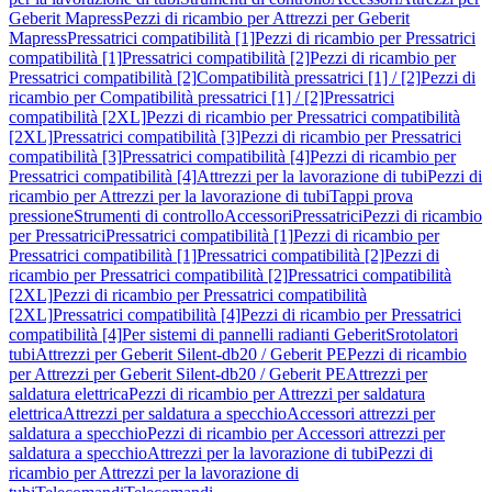
Geberit Mapress
Pezzi di ricambio per Attrezzi per Geberit
Mapress
Pressatrici compatibilità [1]
Pezzi di ricambio per Pressatrici
compatibilità [1]
Pressatrici compatibilità [2]
Pezzi di ricambio per
Pressatrici compatibilità [2]
Compatibilità pressatrici [1] / [2]
Pezzi di
ricambio per Compatibilità pressatrici [1] / [2]
Pressatrici
compatibilità [2XL]
Pezzi di ricambio per Pressatrici compatibilità
[2XL]
Pressatrici compatibilità [3]
Pezzi di ricambio per Pressatrici
compatibilità [3]
Pressatrici compatibilità [4]
Pezzi di ricambio per
Pressatrici compatibilità [4]
Attrezzi per la lavorazione di tubi
Pezzi di
ricambio per Attrezzi per la lavorazione di tubi
Tappi prova
pressione
Strumenti di controllo
Accessori
Pressatrici
Pezzi di ricambio
per Pressatrici
Pressatrici compatibilità [1]
Pezzi di ricambio per
Pressatrici compatibilità [1]
Pressatrici compatibilità [2]
Pezzi di
ricambio per Pressatrici compatibilità [2]
Pressatrici compatibilità
[2XL]
Pezzi di ricambio per Pressatrici compatibilità
[2XL]
Pressatrici compatibilità [4]
Pezzi di ricambio per Pressatrici
compatibilità [4]
Per sistemi di pannelli radianti Geberit
Srotolatori
tubi
Attrezzi per Geberit Silent-db20 / Geberit PE
Pezzi di ricambio
per Attrezzi per Geberit Silent-db20 / Geberit PE
Attrezzi per
saldatura elettrica
Pezzi di ricambio per Attrezzi per saldatura
elettrica
Attrezzi per saldatura a specchio
Accessori attrezzi per
saldatura a specchio
Pezzi di ricambio per Accessori attrezzi per
saldatura a specchio
Attrezzi per la lavorazione di tubi
Pezzi di
ricambio per Attrezzi per la lavorazione di