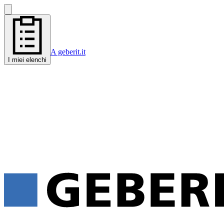
A geberit.it
I miei elenchi