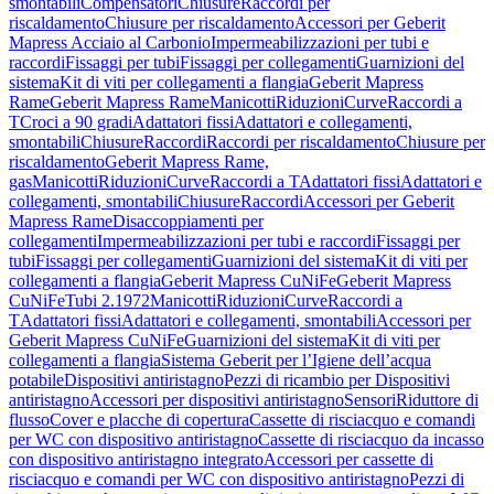
smontabili
Compensatori
Chiusure
Raccordi per
riscaldamento
Chiusure per riscaldamento
Accessori per Geberit
Mapress Acciaio al Carbonio
Impermeabilizzazioni per tubi e
raccordi
Fissaggi per tubi
Fissaggi per collegamenti
Guarnizioni del
sistema
Kit di viti per collegamenti a flangia
Geberit Mapress
Rame
Geberit Mapress Rame
Manicotti
Riduzioni
Curve
Raccordi a
T
Croci a 90 gradi
Adattatori fissi
Adattatori e collegamenti,
smontabili
Chiusure
Raccordi
Raccordi per riscaldamento
Chiusure per
riscaldamento
Geberit Mapress Rame,
gas
Manicotti
Riduzioni
Curve
Raccordi a T
Adattatori fissi
Adattatori e
collegamenti, smontabili
Chiusure
Raccordi
Accessori per Geberit
Mapress Rame
Disaccoppiamenti per
collegamenti
Impermeabilizzazioni per tubi e raccordi
Fissaggi per
tubi
Fissaggi per collegamenti
Guarnizioni del sistema
Kit di viti per
collegamenti a flangia
Geberit Mapress CuNiFe
Geberit Mapress
CuNiFe
Tubi 2.1972
Manicotti
Riduzioni
Curve
Raccordi a
T
Adattatori fissi
Adattatori e collegamenti, smontabili
Accessori per
Geberit Mapress CuNiFe
Guarnizioni del sistema
Kit di viti per
collegamenti a flangia
Sistema Geberit per l’Igiene dell’acqua
potabile
Dispositivi antiristagno
Pezzi di ricambio per Dispositivi
antiristagno
Accessori per dispositivi antiristagno
Sensori
Riduttore di
flusso
Cover e placche di copertura
Cassette di risciacquo e comandi
per WC con dispositivo antiristagno
Cassette di risciacquo da incasso
con dispositivo antiristagno integrato
Accessori per cassette di
risciacquo e comandi per WC con dispositivo antiristagno
Pezzi di