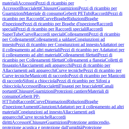
materiali
Accessori
Pezzi di ricambio per
Accessori
Braccialetti
Chiusure
Guarnizioni
Pezzi di ricambio per
Guarnizioni
Materiale di consumo
Geberit PE
Tubi
Raccordi
Pezzi di
ricambio per Raccordi
Curve
Braghe
Riduzioni
Braghe
d'ispezione
Pezzi di ricambio per Braghe d'ispezione
Raccordi
speciali
Pezzi di ricambio per Raccordi speciali
Raccordi
SuperTube
Curve
Raccordi speciali
Collegamenti
Pezzi di ricambio
per Collegamenti
Collegamenti a saldare
Congiunzioni ad
innesto
Pezzi di ricambio per Congiunzioni ad innesto
Adattatori per
il collegamento ad altri materiali
Pezzi di ricambio per Adattatori per
il collegamento ad altri materiali
Collegamenti filettati
Pezzi di
ricambio per Collegamenti filettati
Collegamenti a flangia
Colletti di
fissaggio
Allacciamenti agli apparecchi
Pezzi di ricambio per
Allacciamenti agli apparecchi
Curve tecniche
Pezzi di ricambio per
Curve tecniche
Manicotti di raccordo
Pezzi di ricambio per Manicotti
di raccordo
Sifoni a chiocciola
Pezzi di ricambio per Sifoni a
chiocciola
Accessori
Braccialetti
Fissaggi per braccialetti
Canali
portanti
Chiusure
Guarnizioni
Protezioni cantiere
Materiali di
consumo
Geberit PP-
HT
Tubi
Raccordi
Curve
Diramazioni
Riduzioni
Braghe
d'ispezione
Aumenti
Giunzioni
Adattatori per il collegamento ad altri
materiali
Congiunzioni ad innesto
Allacciamenti agli
apparecchi
Curve tecniche
Raccordi
diritti
Accessori
Chiusure
Guarnizioni
Protezione antincendio,
protezione acustica e protezione dall'umidità
Protezione