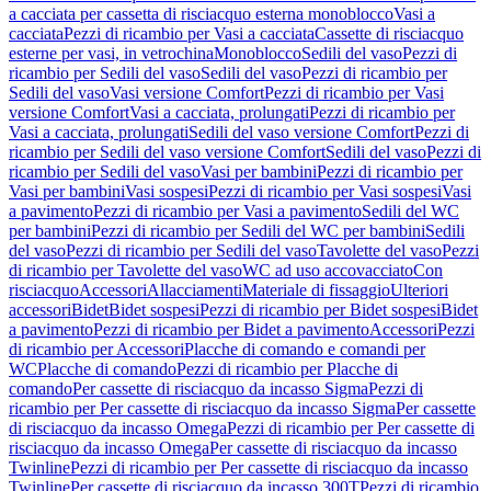
a cacciata per cassetta di risciacquo esterna monoblocco
Vasi a
cacciata
Pezzi di ricambio per Vasi a cacciata
Cassette di risciacquo
esterne per vasi, in vetrochina
Monoblocco
Sedili del vaso
Pezzi di
ricambio per Sedili del vaso
Sedili del vaso
Pezzi di ricambio per
Sedili del vaso
Vasi versione Comfort
Pezzi di ricambio per Vasi
versione Comfort
Vasi a cacciata, prolungati
Pezzi di ricambio per
Vasi a cacciata, prolungati
Sedili del vaso versione Comfort
Pezzi di
ricambio per Sedili del vaso versione Comfort
Sedili del vaso
Pezzi di
ricambio per Sedili del vaso
Vasi per bambini
Pezzi di ricambio per
Vasi per bambini
Vasi sospesi
Pezzi di ricambio per Vasi sospesi
Vasi
a pavimento
Pezzi di ricambio per Vasi a pavimento
Sedili del WC
per bambini
Pezzi di ricambio per Sedili del WC per bambini
Sedili
del vaso
Pezzi di ricambio per Sedili del vaso
Tavolette del vaso
Pezzi
di ricambio per Tavolette del vaso
WC ad uso accovacciato
Con
risciacquo
Accessori
Allacciamenti
Materiale di fissaggio
Ulteriori
accessori
Bidet
Bidet sospesi
Pezzi di ricambio per Bidet sospesi
Bidet
a pavimento
Pezzi di ricambio per Bidet a pavimento
Accessori
Pezzi
di ricambio per Accessori
Placche di comando e comandi per
WC
Placche di comando
Pezzi di ricambio per Placche di
comando
Per cassette di risciacquo da incasso Sigma
Pezzi di
ricambio per Per cassette di risciacquo da incasso Sigma
Per cassette
di risciacquo da incasso Omega
Pezzi di ricambio per Per cassette di
risciacquo da incasso Omega
Per cassette di risciacquo da incasso
Twinline
Pezzi di ricambio per Per cassette di risciacquo da incasso
Twinline
Per cassette di risciacquo da incasso 300T
Pezzi di ricambio