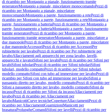
di ricambio per Montaggio a pianale, funzionamento tramite
generatore
Montaggio a pianale, miscelatore monocomando
Pezzi di
ricambio per Montaggio a pianale, miscelatore
monocomando
Montaggio a parete, funzionamento a rete
Pezzi di
ricambio per Montaggio a parete, funzionamento a rete
Montaggio a
parete, funzionamento a batteria
Pezzi di ricambio per Montaggio a
parete, funzionamento a batteria
Montaggio a parete, funzionamento
tramite generatore
Pezzi di ricambio per Montaggio a parete,
funzionamento tramite generatore
Montaggio a parete, miscelatore a
due manopole
Pezzi di ricambio per Montaggio a parete, miscelatore
a due manopole
Accessori
Pezzi di ricambio per Accessori
Per
rubinetterie per lavabo
Pezzi di ricambio per Per rubinetterie per
lavabo
Allacciamenti agli apparecchi per zona lavabo, lavelli,
apparecchi e lavatoi
Sifoni per lavabi
Pezzi di ricambio per Sifoni per
lavabi
Sifoni tubolari
Pezzi di ricambio per Sifoni tubolari
Sifoni
tubolari, modello compatto
Pezzi di ricambio per Sifoni tubolari,
modello compatto
Sifoni con tubo ad immersione per lavabo
Pezzi di
ricambio per Sifoni con tubo ad immersione per lavabo
Sifoni a
passaggio diretto per lavabo, modello compatto
Pezzi di ricambio per
Sifoni a passaggio diretto per lavabo, modello compatto
Sifoni da
incasso
Pezzi di ricambio per Sifoni da incasso
Allacciamenti per
lavabo
Pezzi di ricambio per Allacciamenti per
lavabo
Manicotti
Curve tecniche
Coperture
Allacciamenti
Pezzi di
ricambio per Allacciamenti
Guarnizioni
Manicotti per
brasatura
Prolunghe
Comandi
Sifoni per lavelli
Pezzi di ricambio per