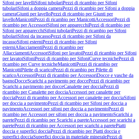
Sifoni per lavelli
Sifoni tubolari
Pezzi di ricambio per Sifoni
tubolari
Sifoni a doppia camera
Pezzi di ricambio per Sifoni a doppia
camera
Giunti per lavello
Pezzi di ricambio per Giunti per
lavello
Manicotti
Pezzi di ricambio per Manicotti
Accessori
Pezzi di
ricambio per Accessori
Sifoni per apparecchi
Pezzi di ricambio per
Sifoni per apparecchi
Sifoni tubolari
Pezzi di ricambio per Sifoni
tubolari
Sifoni da incasso
Pezzi di ricambio per Sifoni da
incasso
Sifoni esterni
Pezzi di ricambio per Sifoni
esterni
Allacciamenti
Pezzi di ricambio per
Allacciamenti
Accessori
Sifoni per lavatoi
Pezzi di ricambio per Sifoni
per lavatoi
Sifoni
Pezzi di ricambio per Sifoni
Curve tecniche
Pezzi di
ricambio per Curve tecniche
Manicotti
Pezzi di ricambio per
Manicotti
Pilette di scarico
Pezzi di ricambio per Pilette di
scarico
Accessori
Pezzi di ricambio per Accessori
Docce e vasche da
bagno
Docce
Scarichi a pavimento per docce
Pezzi di ricambio per
Scarichi a pavimento per docce
Canalette per doccia
Pezzi di
ricambio per Canalette per doccia
Accessori per canalette per
doccia
Pezzi di ricambio per Accessori per canalette per doccia
Sifoni
per doccia a pavimento
Pezzi di ricambio per Sifoni per doccia a
pavimento
Accessori per sifoni per doccia a pavimento
Pezzi di
ricambio per Accessori per sifoni per doccia a pavimento
Scarichi a
parete
Pezzi di ricambio per Scarichi a parete
Accessori per scarichi a
parete
Pezzi di ricambio per Accessori per scarichi a parete
Piatti
doccia e superfici doccia
Pezzi di ricambio per Piatti doccia e
superfici doccia
Superfici doccia in materiale minerale
Pezzi di