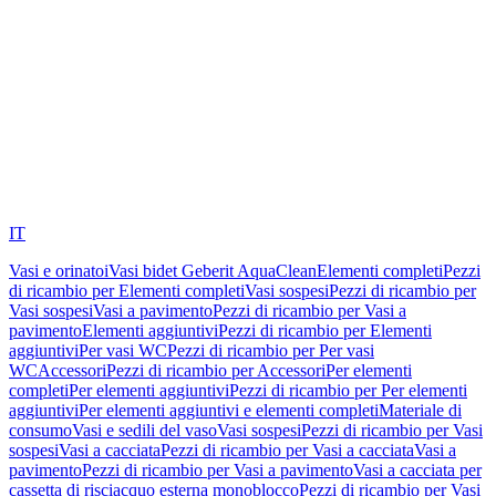
IT
Vasi e orinatoi
Vasi bidet Geberit AquaClean
Elementi completi
Pezzi
di ricambio per Elementi completi
Vasi sospesi
Pezzi di ricambio per
Vasi sospesi
Vasi a pavimento
Pezzi di ricambio per Vasi a
pavimento
Elementi aggiuntivi
Pezzi di ricambio per Elementi
aggiuntivi
Per vasi WC
Pezzi di ricambio per Per vasi
WC
Accessori
Pezzi di ricambio per Accessori
Per elementi
completi
Per elementi aggiuntivi
Pezzi di ricambio per Per elementi
aggiuntivi
Per elementi aggiuntivi e elementi completi
Materiale di
consumo
Vasi e sedili del vaso
Vasi sospesi
Pezzi di ricambio per Vasi
sospesi
Vasi a cacciata
Pezzi di ricambio per Vasi a cacciata
Vasi a
pavimento
Pezzi di ricambio per Vasi a pavimento
Vasi a cacciata per
cassetta di risciacquo esterna monoblocco
Pezzi di ricambio per Vasi