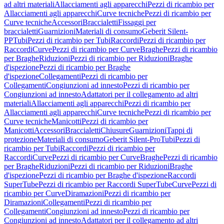
ad altri materiali
Allacciamenti agli apparecchi
Pezzi di ricambio per
Allacciamenti agli apparecchi
Curve tecniche
Pezzi di ricambio per
Curve tecniche
Accessori
Braccialetti
Fissaggi per
braccialetti
Guarnizioni
Materiali di consumo
Geberit Silent-
PP
Tubi
Pezzi di ricambio per Tubi
Raccordi
Pezzi di ricambio per
Raccordi
Curve
Pezzi di ricambio per Curve
Braghe
Pezzi di ricambio
per Braghe
Riduzioni
Pezzi di ricambio per Riduzioni
Braghe
d'ispezione
Pezzi di ricambio per Braghe
d'ispezione
Collegamenti
Pezzi di ricambio per
Collegamenti
Congiunzioni ad innesto
Pezzi di ricambio per
Congiunzioni ad innesto
Adattatori per il collegamento ad altri
materiali
Allacciamenti agli apparecchi
Pezzi di ricambio per
Allacciamenti agli apparecchi
Curve tecniche
Pezzi di ricambio per
Curve tecniche
Manicotti
Pezzi di ricambio per
Manicotti
Accessori
Braccialetti
Chiusure
Guarnizioni
Tappi di
protezione
Materiali di consumo
Geberit Silent-Pro
Tubi
Pezzi di
ricambio per Tubi
Raccordi
Pezzi di ricambio per
Raccordi
Curve
Pezzi di ricambio per Curve
Braghe
Pezzi di ricambio
per Braghe
Riduzioni
Pezzi di ricambio per Riduzioni
Braghe
d'ispezione
Pezzi di ricambio per Braghe d'ispezione
Raccordi
SuperTube
Pezzi di ricambio per Raccordi SuperTube
Curve
Pezzi di
ricambio per Curve
Diramazioni
Pezzi di ricambio per
Diramazioni
Collegamenti
Pezzi di ricambio per
Collegamenti
Congiunzioni ad innesto
Pezzi di ricambio per
Congiunzioni ad innesto
Adattatori per il collegamento ad altri