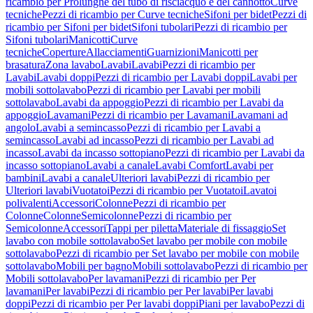
ricambio per Prolunghe del tubo di risciacquo e del cannotto
Curve
tecniche
Pezzi di ricambio per Curve tecniche
Sifoni per bidet
Pezzi di
ricambio per Sifoni per bidet
Sifoni tubolari
Pezzi di ricambio per
Sifoni tubolari
Manicotti
Curve
tecniche
Coperture
Allacciamenti
Guarnizioni
Manicotti per
brasatura
Zona lavabo
Lavabi
Lavabi
Pezzi di ricambio per
Lavabi
Lavabi doppi
Pezzi di ricambio per Lavabi doppi
Lavabi per
mobili sottolavabo
Pezzi di ricambio per Lavabi per mobili
sottolavabo
Lavabi da appoggio
Pezzi di ricambio per Lavabi da
appoggio
Lavamani
Pezzi di ricambio per Lavamani
Lavamani ad
angolo
Lavabi a semincasso
Pezzi di ricambio per Lavabi a
semincasso
Lavabi ad incasso
Pezzi di ricambio per Lavabi ad
incasso
Lavabi da incasso sottopiano
Pezzi di ricambio per Lavabi da
incasso sottopiano
Lavabi a canale
Lavabi Comfort
Lavabi per
bambini
Lavabi a canale
Ulteriori lavabi
Pezzi di ricambio per
Ulteriori lavabi
Vuotatoi
Pezzi di ricambio per Vuotatoi
Lavatoi
polivalenti
Accessori
Colonne
Pezzi di ricambio per
Colonne
Colonne
Semicolonne
Pezzi di ricambio per
Semicolonne
Accessori
Tappi per piletta
Materiale di fissaggio
Set
lavabo con mobile sottolavabo
Set lavabo per mobile con mobile
sottolavabo
Pezzi di ricambio per Set lavabo per mobile con mobile
sottolavabo
Mobili per bagno
Mobili sottolavabo
Pezzi di ricambio per
Mobili sottolavabo
Per lavamani
Pezzi di ricambio per Per
lavamani
Per lavabi
Pezzi di ricambio per Per lavabi
Per lavabi
doppi
Pezzi di ricambio per Per lavabi doppi
Piani per lavabo
Pezzi di