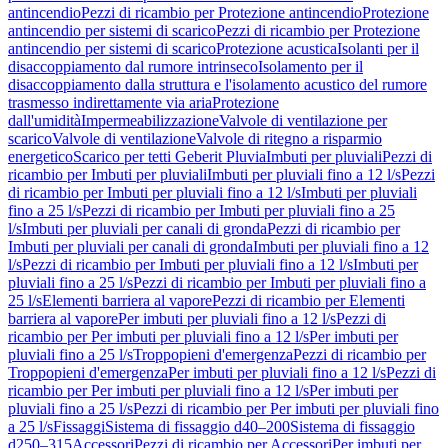
antincendio
Pezzi di ricambio per Protezione antincendio
Protezione
antincendio per sistemi di scarico
Pezzi di ricambio per Protezione
antincendio per sistemi di scarico
Protezione acustica
Isolanti per il
disaccoppiamento dal rumore intrinseco
Isolamento per il
disaccoppiamento dalla struttura e l'isolamento acustico del rumore
trasmesso indirettamente via aria
Protezione
dall'umidità
Impermeabilizzazione
Valvole di ventilazione per
scarico
Valvole di ventilazione
Valvole di ritegno a risparmio
energetico
Scarico per tetti Geberit Pluvia
Imbuti per pluviali
Pezzi di
ricambio per Imbuti per pluviali
Imbuti per pluviali fino a 12 l/s
Pezzi
di ricambio per Imbuti per pluviali fino a 12 l/s
Imbuti per pluviali
fino a 25 l/s
Pezzi di ricambio per Imbuti per pluviali fino a 25
l/s
Imbuti per pluviali per canali di gronda
Pezzi di ricambio per
Imbuti per pluviali per canali di gronda
Imbuti per pluviali fino a 12
l/s
Pezzi di ricambio per Imbuti per pluviali fino a 12 l/s
Imbuti per
pluviali fino a 25 l/s
Pezzi di ricambio per Imbuti per pluviali fino a
25 l/s
Elementi barriera al vapore
Pezzi di ricambio per Elementi
barriera al vapore
Per imbuti per pluviali fino a 12 l/s
Pezzi di
ricambio per Per imbuti per pluviali fino a 12 l/s
Per imbuti per
pluviali fino a 25 l/s
Troppopieni d'emergenza
Pezzi di ricambio per
Troppopieni d'emergenza
Per imbuti per pluviali fino a 12 l/s
Pezzi di
ricambio per Per imbuti per pluviali fino a 12 l/s
Per imbuti per
pluviali fino a 25 l/s
Pezzi di ricambio per Per imbuti per pluviali fino
a 25 l/s
Fissaggi
Sistema di fissaggio d40–200
Sistema di fissaggio
d250–315
Accessori
Pezzi di ricambio per Accessori
Per imbuti per