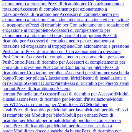
azionamento a rotazione
Pezzi di ricambio per Con azionamento a
rotazione
Accessori di completamento per azionamento a
rotazione
Pezzi di ricambio per Accessori di completamento per
azionamento a rotazione
Con azionamento a rotazione ed erogazione
al troppopieno
Pezzi di ricambio per Con azionamento a rotazione ed
erogazione al troppopieno
Accessori di completamento per
azionamento a rotazione ed erogazione al troppopieno
Pezzi di
ricambio per Accessori di completamento per azionamento a
rotazione ed erogazione al troppopieno
Con azionamento a pressione
PushControl
Pezzi di ricambio per Con azionamento a pressione
PushControl
Accessori di completamento per comando a pressione
PushControl
Pezzi di ricambio per Accessori di completamento per
comando a pressione PushControl
Con tappo per piletta
Pezzi di
ricambio per Con tappo per piletta
Accessori per sifoni per vasche da
bagno
Tappi per piletta
Allacciamenti idrici
Sistemi di installazione e
di risciacquo
Geberit Duofix
Pareti
Pezzi di ricambio per Pareti
Sistemi
portanti
Pezzi di ricambio per Sistemi
portanti
Pannellature
Accessori
Pezzi di ricambio per Accessori
Moduli
d'installazione
Pezzi di ricambio per Moduli d'installazione
Moduli
per WC
Pezzi di ricambio per Moduli per WC
Moduli per
lavabi
Pezzi di ricambio per Moduli per lavabi
Moduli per bidet
Pezzi
di ricambio per Moduli per bidet
Moduli per orinatoi
Pezzi di
ricambio per Moduli per orinatoi
Moduli per docce con scarico a
parete
Pezzi di ricambio per Moduli per docce con scarico a
parete
Moduli per docce e vasche da bagno
Pezzi di ricambio per