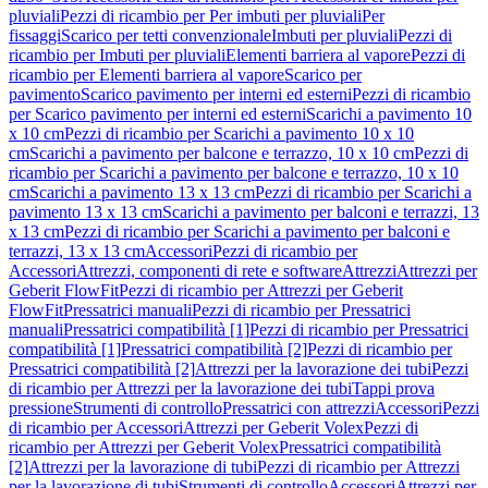
pluviali
Pezzi di ricambio per Per imbuti per pluviali
Per
fissaggi
Scarico per tetti convenzionale
Imbuti per pluviali
Pezzi di
ricambio per Imbuti per pluviali
Elementi barriera al vapore
Pezzi di
ricambio per Elementi barriera al vapore
Scarico per
pavimento
Scarico pavimento per interni ed esterni
Pezzi di ricambio
per Scarico pavimento per interni ed esterni
Scarichi a pavimento 10
x 10 cm
Pezzi di ricambio per Scarichi a pavimento 10 x 10
cm
Scarichi a pavimento per balcone e terrazzo, 10 x 10 cm
Pezzi di
ricambio per Scarichi a pavimento per balcone e terrazzo, 10 x 10
cm
Scarichi a pavimento 13 x 13 cm
Pezzi di ricambio per Scarichi a
pavimento 13 x 13 cm
Scarichi a pavimento per balconi e terrazzi, 13
x 13 cm
Pezzi di ricambio per Scarichi a pavimento per balconi e
terrazzi, 13 x 13 cm
Accessori
Pezzi di ricambio per
Accessori
Attrezzi, componenti di rete e software
Attrezzi
Attrezzi per
Geberit FlowFit
Pezzi di ricambio per Attrezzi per Geberit
FlowFit
Pressatrici manuali
Pezzi di ricambio per Pressatrici
manuali
Pressatrici compatibilità [1]
Pezzi di ricambio per Pressatrici
compatibilità [1]
Pressatrici compatibilità [2]
Pezzi di ricambio per
Pressatrici compatibilità [2]
Attrezzi per la lavorazione dei tubi
Pezzi
di ricambio per Attrezzi per la lavorazione dei tubi
Tappi prova
pressione
Strumenti di controllo
Pressatrici con attrezzi
Accessori
Pezzi
di ricambio per Accessori
Attrezzi per Geberit Volex
Pezzi di
ricambio per Attrezzi per Geberit Volex
Pressatrici compatibilità
[2]
Attrezzi per la lavorazione di tubi
Pezzi di ricambio per Attrezzi
per la lavorazione di tubi
Strumenti di controllo
Accessori
Attrezzi per