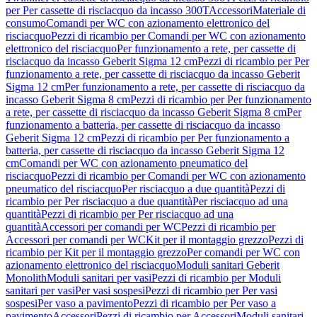
per Per cassette di risciacquo da incasso 300T
Accessori
Materiale di
consumo
Comandi per WC con azionamento elettronico del
risciacquo
Pezzi di ricambio per Comandi per WC con azionamento
elettronico del risciacquo
Per funzionamento a rete, per cassette di
risciacquo da incasso Geberit Sigma 12 cm
Pezzi di ricambio per Per
funzionamento a rete, per cassette di risciacquo da incasso Geberit
Sigma 12 cm
Per funzionamento a rete, per cassette di risciacquo da
incasso Geberit Sigma 8 cm
Pezzi di ricambio per Per funzionamento
a rete, per cassette di risciacquo da incasso Geberit Sigma 8 cm
Per
funzionamento a batteria, per cassette di risciacquo da incasso
Geberit Sigma 12 cm
Pezzi di ricambio per Per funzionamento a
batteria, per cassette di risciacquo da incasso Geberit Sigma 12
cm
Comandi per WC con azionamento pneumatico del
risciacquo
Pezzi di ricambio per Comandi per WC con azionamento
pneumatico del risciacquo
Per risciacquo a due quantità
Pezzi di
ricambio per Per risciacquo a due quantità
Per risciacquo ad una
quantità
Pezzi di ricambio per Per risciacquo ad una
quantità
Accessori per comandi per WC
Pezzi di ricambio per
Accessori per comandi per WC
Kit per il montaggio grezzo
Pezzi di
ricambio per Kit per il montaggio grezzo
Per comandi per WC con
azionamento elettronico del risciacquo
Moduli sanitari Geberit
Monolith
Moduli sanitari per vasi
Pezzi di ricambio per Moduli
sanitari per vasi
Per vasi sospesi
Pezzi di ricambio per Per vasi
sospesi
Per vaso a pavimento
Pezzi di ricambio per Per vaso a
pavimento
Accessori
Pezzi di ricambio per Accessori
Moduli sanitari