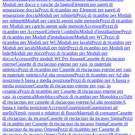
Moduli per docce e vasche da bagno
Elementi per pareti di
separazione doccia
Pezzi di ricambio per Elementi per pareti di
separazione doccia
Moduli per rubinetti
Pezzi di ricambio per Moduli
per rubinetti
Moduli per carichi agenti sulle mensole
Pezzi di ricambio
per Moduli per carichi agenti sulle mensole
Accessori
Pezzi di
ricambio per Accessori
Geberit Combifix
Moduli d'installazione
Pezzi
di ricambio per Moduli d'installazione
Moduli per WC
Pezzi di
ricambio per Moduli per WC
Moduli per lavabi
Pezzi di ricambio per
Moduli per lavabi
Moduli per bidet
Pezzi di ricambio per Moduli per
bidet
Moduli per docce
Pezzi di ricambio per Moduli per
docce
Accessori
Per moduli WC
Per fissaggi
Cassette di risciacquo
esterne
Cassette di risciacquo esterne per vasi, in materiale
sintetico
Pezzi di ricambio per Cassette di risciacquo esterne per vasi,
in materiale sintetico
Ad alta posizione
Pezzi di ricambio per Ad alta
posizione
A bassa e media posizione
Pezzi di ricambio per A bassa e
media posizione
Cassette di risciacquo esterne per vasi, in
ceramica
Pezzi di ricambio per Cassette di risciacquo esterne per
vasi, in ceramica
Monoblocco
Pezzi di ricambio per Monoblocco
Tubi
di risciacquo per cassette di risciacquo esterne
Ad alta posizione
A
bassa e media posizione
Accessori
Guarnizioni
Guarnizioni ad
anello
Nippli, rosoni e riduttori di flusso
Materiali di consumo
Cassette
di risciacquo da incasso
Cassette di risciacquo da incasso Sigma
Pezzi
di ricambio per Cassette di risciacquo da incasso Sigma
Cassette di
risciacquo da incasso Omega
Pezzi di ricambio per Cassette di
risciacquo da incasso Omega
Tubi di risciacquo
Accessori
Rubinetti a