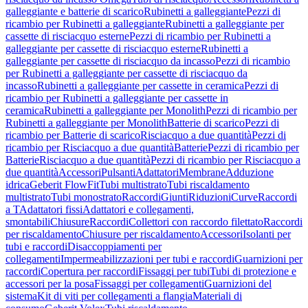
galleggiante e batterie di scarico
Rubinetti a galleggiante
Pezzi di
ricambio per Rubinetti a galleggiante
Rubinetti a galleggiante per
cassette di risciacquo esterne
Pezzi di ricambio per Rubinetti a
galleggiante per cassette di risciacquo esterne
Rubinetti a
galleggiante per cassette di risciacquo da incasso
Pezzi di ricambio
per Rubinetti a galleggiante per cassette di risciacquo da
incasso
Rubinetti a galleggiante per cassette in ceramica
Pezzi di
ricambio per Rubinetti a galleggiante per cassette in
ceramica
Rubinetti a galleggiante per Monolith
Pezzi di ricambio per
Rubinetti a galleggiante per Monolith
Batterie di scarico
Pezzi di
ricambio per Batterie di scarico
Risciacquo a due quantità
Pezzi di
ricambio per Risciacquo a due quantità
Batterie
Pezzi di ricambio per
Batterie
Risciacquo a due quantità
Pezzi di ricambio per Risciacquo a
due quantità
Accessori
Pulsanti
Adattatori
Membrane
Adduzione
idrica
Geberit FlowFit
Tubi multistrato
Tubi riscaldamento
multistrato
Tubi monostrato
Raccordi
Giunti
Riduzioni
Curve
Raccordi
a T
Adattatori fissi
Adattatori e collegamenti,
smontabili
Chiusure
Raccordi
Collettori con raccordo filettato
Raccordi
per riscaldamento
Chiusure per riscaldamento
Accessori
Isolanti per
tubi e raccordi
Disaccoppiamenti per
collegamenti
Impermeabilizzazioni per tubi e raccordi
Guarnizioni per
raccordi
Copertura per raccordi
Fissaggi per tubi
Tubi di protezione e
accessori per la posa
Fissaggi per collegamenti
Guarnizioni del
sistema
Kit di viti per collegamenti a flangia
Materiali di