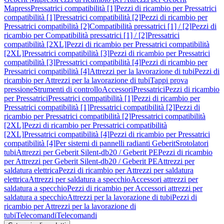
Mapress
Pressatrici compatibilità [1]
Pezzi di ricambio per Pressatrici
compatibilità [1]
Pressatrici compatibilità [2]
Pezzi di ricambio per
Pressatrici compatibilità [2]
Compatibilità pressatrici [1] / [2]
Pezzi di
ricambio per Compatibilità pressatrici [1] / [2]
Pressatrici
compatibilità [2XL]
Pezzi di ricambio per Pressatrici compatibilità
[2XL]
Pressatrici compatibilità [3]
Pezzi di ricambio per Pressatrici
compatibilità [3]
Pressatrici compatibilità [4]
Pezzi di ricambio per
Pressatrici compatibilità [4]
Attrezzi per la lavorazione di tubi
Pezzi di
ricambio per Attrezzi per la lavorazione di tubi
Tappi prova
pressione
Strumenti di controllo
Accessori
Pressatrici
Pezzi di ricambio
per Pressatrici
Pressatrici compatibilità [1]
Pezzi di ricambio per
Pressatrici compatibilità [1]
Pressatrici compatibilità [2]
Pezzi di
ricambio per Pressatrici compatibilità [2]
Pressatrici compatibilità
[2XL]
Pezzi di ricambio per Pressatrici compatibilità
[2XL]
Pressatrici compatibilità [4]
Pezzi di ricambio per Pressatrici
compatibilità [4]
Per sistemi di pannelli radianti Geberit
Srotolatori
tubi
Attrezzi per Geberit Silent-db20 / Geberit PE
Pezzi di ricambio
per Attrezzi per Geberit Silent-db20 / Geberit PE
Attrezzi per
saldatura elettrica
Pezzi di ricambio per Attrezzi per saldatura
elettrica
Attrezzi per saldatura a specchio
Accessori attrezzi per
saldatura a specchio
Pezzi di ricambio per Accessori attrezzi per
saldatura a specchio
Attrezzi per la lavorazione di tubi
Pezzi di
ricambio per Attrezzi per la lavorazione di
tubi
Telecomandi
Telecomandi