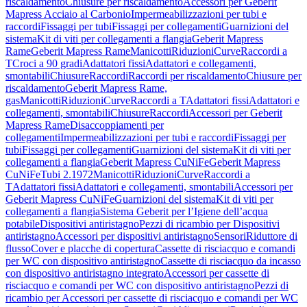
riscaldamento
Chiusure per riscaldamento
Accessori per Geberit
Mapress Acciaio al Carbonio
Impermeabilizzazioni per tubi e
raccordi
Fissaggi per tubi
Fissaggi per collegamenti
Guarnizioni del
sistema
Kit di viti per collegamenti a flangia
Geberit Mapress
Rame
Geberit Mapress Rame
Manicotti
Riduzioni
Curve
Raccordi a
T
Croci a 90 gradi
Adattatori fissi
Adattatori e collegamenti,
smontabili
Chiusure
Raccordi
Raccordi per riscaldamento
Chiusure per
riscaldamento
Geberit Mapress Rame,
gas
Manicotti
Riduzioni
Curve
Raccordi a T
Adattatori fissi
Adattatori e
collegamenti, smontabili
Chiusure
Raccordi
Accessori per Geberit
Mapress Rame
Disaccoppiamenti per
collegamenti
Impermeabilizzazioni per tubi e raccordi
Fissaggi per
tubi
Fissaggi per collegamenti
Guarnizioni del sistema
Kit di viti per
collegamenti a flangia
Geberit Mapress CuNiFe
Geberit Mapress
CuNiFe
Tubi 2.1972
Manicotti
Riduzioni
Curve
Raccordi a
T
Adattatori fissi
Adattatori e collegamenti, smontabili
Accessori per
Geberit Mapress CuNiFe
Guarnizioni del sistema
Kit di viti per
collegamenti a flangia
Sistema Geberit per l’Igiene dell’acqua
potabile
Dispositivi antiristagno
Pezzi di ricambio per Dispositivi
antiristagno
Accessori per dispositivi antiristagno
Sensori
Riduttore di
flusso
Cover e placche di copertura
Cassette di risciacquo e comandi
per WC con dispositivo antiristagno
Cassette di risciacquo da incasso
con dispositivo antiristagno integrato
Accessori per cassette di
risciacquo e comandi per WC con dispositivo antiristagno
Pezzi di
ricambio per Accessori per cassette di risciacquo e comandi per WC