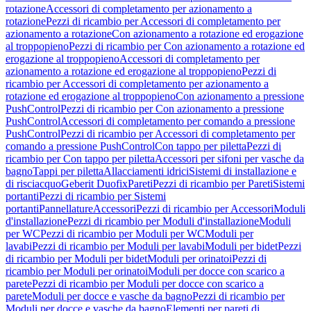
rotazione
Accessori di completamento per azionamento a
rotazione
Pezzi di ricambio per Accessori di completamento per
azionamento a rotazione
Con azionamento a rotazione ed erogazione
al troppopieno
Pezzi di ricambio per Con azionamento a rotazione ed
erogazione al troppopieno
Accessori di completamento per
azionamento a rotazione ed erogazione al troppopieno
Pezzi di
ricambio per Accessori di completamento per azionamento a
rotazione ed erogazione al troppopieno
Con azionamento a pressione
PushControl
Pezzi di ricambio per Con azionamento a pressione
PushControl
Accessori di completamento per comando a pressione
PushControl
Pezzi di ricambio per Accessori di completamento per
comando a pressione PushControl
Con tappo per piletta
Pezzi di
ricambio per Con tappo per piletta
Accessori per sifoni per vasche da
bagno
Tappi per piletta
Allacciamenti idrici
Sistemi di installazione e
di risciacquo
Geberit Duofix
Pareti
Pezzi di ricambio per Pareti
Sistemi
portanti
Pezzi di ricambio per Sistemi
portanti
Pannellature
Accessori
Pezzi di ricambio per Accessori
Moduli
d'installazione
Pezzi di ricambio per Moduli d'installazione
Moduli
per WC
Pezzi di ricambio per Moduli per WC
Moduli per
lavabi
Pezzi di ricambio per Moduli per lavabi
Moduli per bidet
Pezzi
di ricambio per Moduli per bidet
Moduli per orinatoi
Pezzi di
ricambio per Moduli per orinatoi
Moduli per docce con scarico a
parete
Pezzi di ricambio per Moduli per docce con scarico a
parete
Moduli per docce e vasche da bagno
Pezzi di ricambio per
Moduli per docce e vasche da bagno
Elementi per pareti di