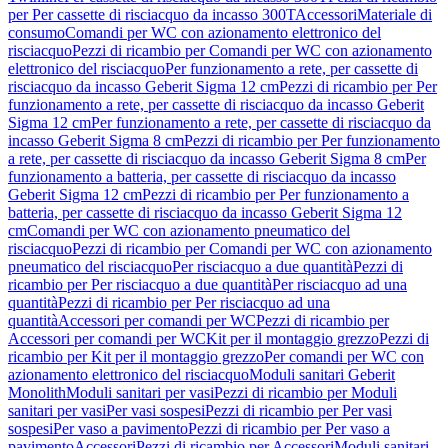
per Per cassette di risciacquo da incasso 300T
Accessori
Materiale di
consumo
Comandi per WC con azionamento elettronico del
risciacquo
Pezzi di ricambio per Comandi per WC con azionamento
elettronico del risciacquo
Per funzionamento a rete, per cassette di
risciacquo da incasso Geberit Sigma 12 cm
Pezzi di ricambio per Per
funzionamento a rete, per cassette di risciacquo da incasso Geberit
Sigma 12 cm
Per funzionamento a rete, per cassette di risciacquo da
incasso Geberit Sigma 8 cm
Pezzi di ricambio per Per funzionamento
a rete, per cassette di risciacquo da incasso Geberit Sigma 8 cm
Per
funzionamento a batteria, per cassette di risciacquo da incasso
Geberit Sigma 12 cm
Pezzi di ricambio per Per funzionamento a
batteria, per cassette di risciacquo da incasso Geberit Sigma 12
cm
Comandi per WC con azionamento pneumatico del
risciacquo
Pezzi di ricambio per Comandi per WC con azionamento
pneumatico del risciacquo
Per risciacquo a due quantità
Pezzi di
ricambio per Per risciacquo a due quantità
Per risciacquo ad una
quantità
Pezzi di ricambio per Per risciacquo ad una
quantità
Accessori per comandi per WC
Pezzi di ricambio per
Accessori per comandi per WC
Kit per il montaggio grezzo
Pezzi di
ricambio per Kit per il montaggio grezzo
Per comandi per WC con
azionamento elettronico del risciacquo
Moduli sanitari Geberit
Monolith
Moduli sanitari per vasi
Pezzi di ricambio per Moduli
sanitari per vasi
Per vasi sospesi
Pezzi di ricambio per Per vasi
sospesi
Per vaso a pavimento
Pezzi di ricambio per Per vaso a
pavimento
Accessori
Pezzi di ricambio per Accessori
Moduli sanitari