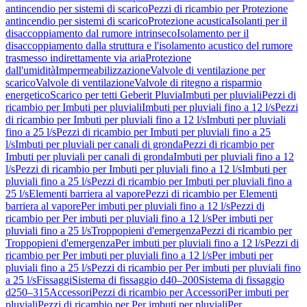
antincendio per sistemi di scarico
Pezzi di ricambio per Protezione
antincendio per sistemi di scarico
Protezione acustica
Isolanti per il
disaccoppiamento dal rumore intrinseco
Isolamento per il
disaccoppiamento dalla struttura e l'isolamento acustico del rumore
trasmesso indirettamente via aria
Protezione
dall'umidità
Impermeabilizzazione
Valvole di ventilazione per
scarico
Valvole di ventilazione
Valvole di ritegno a risparmio
energetico
Scarico per tetti Geberit Pluvia
Imbuti per pluviali
Pezzi di
ricambio per Imbuti per pluviali
Imbuti per pluviali fino a 12 l/s
Pezzi
di ricambio per Imbuti per pluviali fino a 12 l/s
Imbuti per pluviali
fino a 25 l/s
Pezzi di ricambio per Imbuti per pluviali fino a 25
l/s
Imbuti per pluviali per canali di gronda
Pezzi di ricambio per
Imbuti per pluviali per canali di gronda
Imbuti per pluviali fino a 12
l/s
Pezzi di ricambio per Imbuti per pluviali fino a 12 l/s
Imbuti per
pluviali fino a 25 l/s
Pezzi di ricambio per Imbuti per pluviali fino a
25 l/s
Elementi barriera al vapore
Pezzi di ricambio per Elementi
barriera al vapore
Per imbuti per pluviali fino a 12 l/s
Pezzi di
ricambio per Per imbuti per pluviali fino a 12 l/s
Per imbuti per
pluviali fino a 25 l/s
Troppopieni d'emergenza
Pezzi di ricambio per
Troppopieni d'emergenza
Per imbuti per pluviali fino a 12 l/s
Pezzi di
ricambio per Per imbuti per pluviali fino a 12 l/s
Per imbuti per
pluviali fino a 25 l/s
Pezzi di ricambio per Per imbuti per pluviali fino
a 25 l/s
Fissaggi
Sistema di fissaggio d40–200
Sistema di fissaggio
d250–315
Accessori
Pezzi di ricambio per Accessori
Per imbuti per
pluviali
Pezzi di ricambio per Per imbuti per pluviali
Per