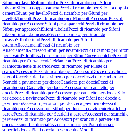
Sifoni per lavelli
Sifoni tubolari
Pezzi di ricambio per Sifoni
tubolari
Sifoni a doppia camera
Pezzi di ricambio per Sifoni a doppia
camera
Giunti per lavello
Pezzi di ricambio per Giunti per
lavello
Manicotti
Pezzi di ricambio per Manicotti
Accessori
Pezzi di
ricambio per Accessori
Sifoni per apparecchi
Pezzi di ricambio per
Sifoni per apparecchi
Sifoni tubolari
Pezzi di ricambio per Sifoni
tubolari
Sifoni da incasso
Pezzi di ricambio per Sifoni da
incasso
Sifoni esterni
Pezzi di ricambio per Sifoni
esterni
Allacciamenti
Pezzi di ricambio per
Allacciamenti
Accessori
Sifoni per lavatoi
Pezzi di ricambio per Sifoni
per lavatoi
Sifoni
Pezzi di ricambio per Sifoni
Curve tecniche
Pezzi di
ricambio per Curve tecniche
Manicotti
Pezzi di ricambio per
Manicotti
Pilette di scarico
Pezzi di ricambio per Pilette di
scarico
Accessori
Pezzi di ricambio per Accessori
Docce e vasche da
bagno
Docce
Scarichi a pavimento per docce
Pezzi di ricambio per
Scarichi a pavimento per docce
Canalette per doccia
Pezzi di
ricambio per Canalette per doccia
Accessori per canalette per
doccia
Pezzi di ricambio per Accessori per canalette per doccia
Sifoni
per doccia a pavimento
Pezzi di ricambio per Sifoni per doccia a
pavimento
Accessori per sifoni per doccia a pavimento
Pezzi di
ricambio per Accessori per sifoni per doccia a pavimento
Scarichi a
parete
Pezzi di ricambio per Scarichi a parete
Accessori per scarichi a
parete
Pezzi di ricambio per Accessori per scarichi a parete
Piatti
doccia e superfici doccia
Pezzi di ricambio per Piatti doccia e
superfici doccia
Piatti doccia in vetrochina
Moduli