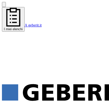
A geberit.it
I miei elenchi