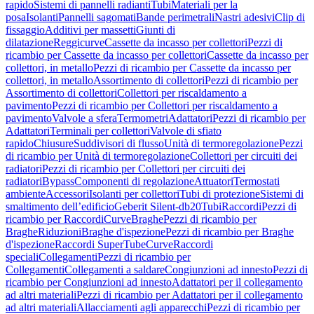
rapido
Sistemi di pannelli radianti
Tubi
Materiali per la
posa
Isolanti
Pannelli sagomati
Bande perimetrali
Nastri adesivi
Clip di
fissaggio
Additivi per massetti
Giunti di
dilatazione
Reggicurve
Cassette da incasso per collettori
Pezzi di
ricambio per Cassette da incasso per collettori
Cassette da incasso per
collettori, in metallo
Pezzi di ricambio per Cassette da incasso per
collettori, in metallo
Assortimento di collettori
Pezzi di ricambio per
Assortimento di collettori
Collettori per riscaldamento a
pavimento
Pezzi di ricambio per Collettori per riscaldamento a
pavimento
Valvole a sfera
Termometri
Adattatori
Pezzi di ricambio per
Adattatori
Terminali per collettori
Valvole di sfiato
rapido
Chiusure
Suddivisori di flusso
Unità di termoregolazione
Pezzi
di ricambio per Unità di termoregolazione
Collettori per circuiti dei
radiatori
Pezzi di ricambio per Collettori per circuiti dei
radiatori
Bypass
Componenti di regolazione
Attuatori
Termostati
ambiente
Accessori
Isolanti per collettori
Tubi di protezione
Sistemi di
smaltimento dell’edificio
Geberit Silent-db20
Tubi
Raccordi
Pezzi di
ricambio per Raccordi
Curve
Braghe
Pezzi di ricambio per
Braghe
Riduzioni
Braghe d'ispezione
Pezzi di ricambio per Braghe
d'ispezione
Raccordi SuperTube
Curve
Raccordi
speciali
Collegamenti
Pezzi di ricambio per
Collegamenti
Collegamenti a saldare
Congiunzioni ad innesto
Pezzi di
ricambio per Congiunzioni ad innesto
Adattatori per il collegamento
ad altri materiali
Pezzi di ricambio per Adattatori per il collegamento
ad altri materiali
Allacciamenti agli apparecchi
Pezzi di ricambio per