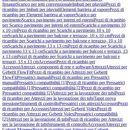
fissaggi
Scarico per tetti convenzionale
Imbuti per pluviali
Pezzi di
ricambio per Imbuti per pluviali
Elementi barriera al vapore
Pezzi di
ricambio per Elementi barriera al vapore
Scarico per
pavimento
Scarico pavimento per interni ed esterni
Pezzi di ricambio
per Scarico pavimento per interni ed esterni
Scarichi a pavimento 10
x 10 cm
Pezzi di ricambio per Scarichi a pavimento 10 x 10
cm
Scarichi a pavimento per balcone e terrazzo, 10 x 10 cm
Pezzi di
ricambio per Scarichi a pavimento per balcone e terrazzo, 10 x 10
cm
Scarichi a pavimento 13 x 13 cm
Pezzi di ricambio per Scarichi a
pavimento 13 x 13 cm
Scarichi a pavimento per balconi e terrazzi, 13
x 13 cm
Pezzi di ricambio per Scarichi a pavimento per balconi e
terrazzi, 13 x 13 cm
Accessori
Pezzi di ricambio per
Accessori
Attrezzi, componenti di rete e software
Attrezzi
Attrezzi per
Geberit FlowFit
Pezzi di ricambio per Attrezzi per Geberit
FlowFit
Pressatrici manuali
Pezzi di ricambio per Pressatrici
manuali
Pressatrici compatibilità [1]
Pezzi di ricambio per Pressatrici
compatibilità [1]
Pressatrici compatibilità [2]
Pezzi di ricambio per
Pressatrici compatibilità [2]
Attrezzi per la lavorazione dei tubi
Pezzi
di ricambio per Attrezzi per la lavorazione dei tubi
Tappi prova
pressione
Strumenti di controllo
Pressatrici con attrezzi
Accessori
Pezzi
di ricambio per Accessori
Attrezzi per Geberit Volex
Pezzi di
ricambio per Attrezzi per Geberit Volex
Pressatrici compatibilità
[2]
Attrezzi per la lavorazione di tubi
Pezzi di ricambio per Attrezzi
per la lavorazione di tubi
Strumenti di controllo
Accessori
Attrezzi per
Geberit Mapress
Pezzi di ricambio per Attrezzi per Geberit