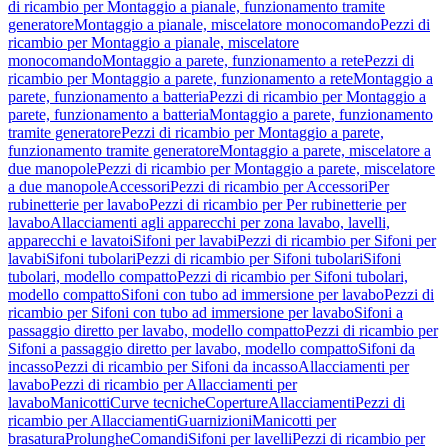
di ricambio per Montaggio a pianale, funzionamento tramite
generatore
Montaggio a pianale, miscelatore monocomando
Pezzi di
ricambio per Montaggio a pianale, miscelatore
monocomando
Montaggio a parete, funzionamento a rete
Pezzi di
ricambio per Montaggio a parete, funzionamento a rete
Montaggio a
parete, funzionamento a batteria
Pezzi di ricambio per Montaggio a
parete, funzionamento a batteria
Montaggio a parete, funzionamento
tramite generatore
Pezzi di ricambio per Montaggio a parete,
funzionamento tramite generatore
Montaggio a parete, miscelatore a
due manopole
Pezzi di ricambio per Montaggio a parete, miscelatore
a due manopole
Accessori
Pezzi di ricambio per Accessori
Per
rubinetterie per lavabo
Pezzi di ricambio per Per rubinetterie per
lavabo
Allacciamenti agli apparecchi per zona lavabo, lavelli,
apparecchi e lavatoi
Sifoni per lavabi
Pezzi di ricambio per Sifoni per
lavabi
Sifoni tubolari
Pezzi di ricambio per Sifoni tubolari
Sifoni
tubolari, modello compatto
Pezzi di ricambio per Sifoni tubolari,
modello compatto
Sifoni con tubo ad immersione per lavabo
Pezzi di
ricambio per Sifoni con tubo ad immersione per lavabo
Sifoni a
passaggio diretto per lavabo, modello compatto
Pezzi di ricambio per
Sifoni a passaggio diretto per lavabo, modello compatto
Sifoni da
incasso
Pezzi di ricambio per Sifoni da incasso
Allacciamenti per
lavabo
Pezzi di ricambio per Allacciamenti per
lavabo
Manicotti
Curve tecniche
Coperture
Allacciamenti
Pezzi di
ricambio per Allacciamenti
Guarnizioni
Manicotti per
brasatura
Prolunghe
Comandi
Sifoni per lavelli
Pezzi di ricambio per