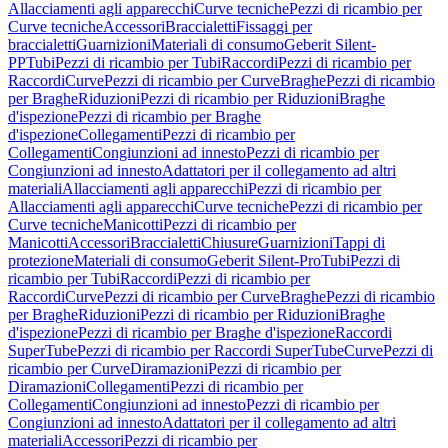
Allacciamenti agli apparecchi
Curve tecniche
Pezzi di ricambio per
Curve tecniche
Accessori
Braccialetti
Fissaggi per
braccialetti
Guarnizioni
Materiali di consumo
Geberit Silent-
PP
Tubi
Pezzi di ricambio per Tubi
Raccordi
Pezzi di ricambio per
Raccordi
Curve
Pezzi di ricambio per Curve
Braghe
Pezzi di ricambio
per Braghe
Riduzioni
Pezzi di ricambio per Riduzioni
Braghe
d'ispezione
Pezzi di ricambio per Braghe
d'ispezione
Collegamenti
Pezzi di ricambio per
Collegamenti
Congiunzioni ad innesto
Pezzi di ricambio per
Congiunzioni ad innesto
Adattatori per il collegamento ad altri
materiali
Allacciamenti agli apparecchi
Pezzi di ricambio per
Allacciamenti agli apparecchi
Curve tecniche
Pezzi di ricambio per
Curve tecniche
Manicotti
Pezzi di ricambio per
Manicotti
Accessori
Braccialetti
Chiusure
Guarnizioni
Tappi di
protezione
Materiali di consumo
Geberit Silent-Pro
Tubi
Pezzi di
ricambio per Tubi
Raccordi
Pezzi di ricambio per
Raccordi
Curve
Pezzi di ricambio per Curve
Braghe
Pezzi di ricambio
per Braghe
Riduzioni
Pezzi di ricambio per Riduzioni
Braghe
d'ispezione
Pezzi di ricambio per Braghe d'ispezione
Raccordi
SuperTube
Pezzi di ricambio per Raccordi SuperTube
Curve
Pezzi di
ricambio per Curve
Diramazioni
Pezzi di ricambio per
Diramazioni
Collegamenti
Pezzi di ricambio per
Collegamenti
Congiunzioni ad innesto
Pezzi di ricambio per
Congiunzioni ad innesto
Adattatori per il collegamento ad altri
materiali
Accessori
Pezzi di ricambio per