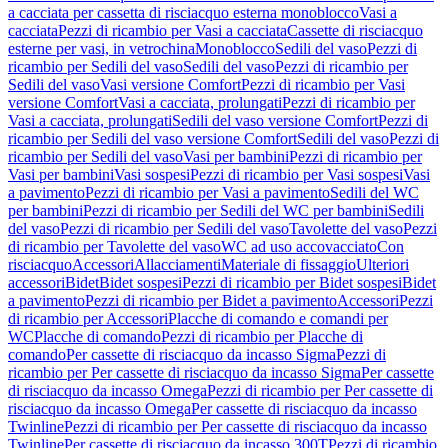
a cacciata per cassetta di risciacquo esterna monoblocco
Vasi a
cacciata
Pezzi di ricambio per Vasi a cacciata
Cassette di risciacquo
esterne per vasi, in vetrochina
Monoblocco
Sedili del vaso
Pezzi di
ricambio per Sedili del vaso
Sedili del vaso
Pezzi di ricambio per
Sedili del vaso
Vasi versione Comfort
Pezzi di ricambio per Vasi
versione Comfort
Vasi a cacciata, prolungati
Pezzi di ricambio per
Vasi a cacciata, prolungati
Sedili del vaso versione Comfort
Pezzi di
ricambio per Sedili del vaso versione Comfort
Sedili del vaso
Pezzi di
ricambio per Sedili del vaso
Vasi per bambini
Pezzi di ricambio per
Vasi per bambini
Vasi sospesi
Pezzi di ricambio per Vasi sospesi
Vasi
a pavimento
Pezzi di ricambio per Vasi a pavimento
Sedili del WC
per bambini
Pezzi di ricambio per Sedili del WC per bambini
Sedili
del vaso
Pezzi di ricambio per Sedili del vaso
Tavolette del vaso
Pezzi
di ricambio per Tavolette del vaso
WC ad uso accovacciato
Con
risciacquo
Accessori
Allacciamenti
Materiale di fissaggio
Ulteriori
accessori
Bidet
Bidet sospesi
Pezzi di ricambio per Bidet sospesi
Bidet
a pavimento
Pezzi di ricambio per Bidet a pavimento
Accessori
Pezzi
di ricambio per Accessori
Placche di comando e comandi per
WC
Placche di comando
Pezzi di ricambio per Placche di
comando
Per cassette di risciacquo da incasso Sigma
Pezzi di
ricambio per Per cassette di risciacquo da incasso Sigma
Per cassette
di risciacquo da incasso Omega
Pezzi di ricambio per Per cassette di
risciacquo da incasso Omega
Per cassette di risciacquo da incasso
Twinline
Pezzi di ricambio per Per cassette di risciacquo da incasso
Twinline
Per cassette di risciacquo da incasso 300T
Pezzi di ricambio