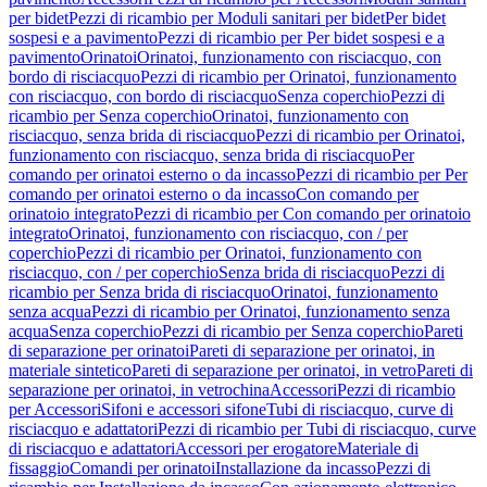
per bidet
Pezzi di ricambio per Moduli sanitari per bidet
Per bidet
sospesi e a pavimento
Pezzi di ricambio per Per bidet sospesi e a
pavimento
Orinatoi
Orinatoi, funzionamento con risciacquo, con
bordo di risciacquo
Pezzi di ricambio per Orinatoi, funzionamento
con risciacquo, con bordo di risciacquo
Senza coperchio
Pezzi di
ricambio per Senza coperchio
Orinatoi, funzionamento con
risciacquo, senza brida di risciacquo
Pezzi di ricambio per Orinatoi,
funzionamento con risciacquo, senza brida di risciacquo
Per
comando per orinatoi esterno o da incasso
Pezzi di ricambio per Per
comando per orinatoi esterno o da incasso
Con comando per
orinatoio integrato
Pezzi di ricambio per Con comando per orinatoio
integrato
Orinatoi, funzionamento con risciacquo, con / per
coperchio
Pezzi di ricambio per Orinatoi, funzionamento con
risciacquo, con / per coperchio
Senza brida di risciacquo
Pezzi di
ricambio per Senza brida di risciacquo
Orinatoi, funzionamento
senza acqua
Pezzi di ricambio per Orinatoi, funzionamento senza
acqua
Senza coperchio
Pezzi di ricambio per Senza coperchio
Pareti
di separazione per orinatoi
Pareti di separazione per orinatoi, in
materiale sintetico
Pareti di separazione per orinatoi, in vetro
Pareti di
separazione per orinatoi, in vetrochina
Accessori
Pezzi di ricambio
per Accessori
Sifoni e accessori sifone
Tubi di risciacquo, curve di
risciacquo e adattatori
Pezzi di ricambio per Tubi di risciacquo, curve
di risciacquo e adattatori
Accessori per erogatore
Materiale di
fissaggio
Comandi per orinatoi
Installazione da incasso
Pezzi di