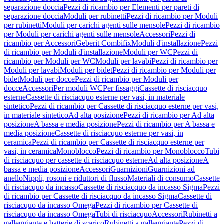
separazione doccia
Pezzi di ricambio per Elementi per pareti di
separazione doccia
Moduli per rubinetti
Pezzi di ricambio per Moduli
per rubinetti
Moduli per carichi agenti sulle mensole
Pezzi di ricambio
per Moduli per carichi agenti sulle mensole
Accessori
Pezzi di
ricambio per Accessori
Geberit Combifix
Moduli d'installazione
Pezzi
di ricambio per Moduli d'installazione
Moduli per WC
Pezzi di
ricambio per Moduli per WC
Moduli per lavabi
Pezzi di ricambio per
Moduli per lavabi
Moduli per bidet
Pezzi di ricambio per Moduli per
bidet
Moduli per docce
Pezzi di ricambio per Moduli per
docce
Accessori
Per moduli WC
Per fissaggi
Cassette di risciacquo
esterne
Cassette di risciacquo esterne per vasi, in materiale
sintetico
Pezzi di ricambio per Cassette di risciacquo esterne per vasi,
in materiale sintetico
Ad alta posizione
Pezzi di ricambio per Ad alta
posizione
A bassa e media posizione
Pezzi di ricambio per A bassa e
media posizione
Cassette di risciacquo esterne per vasi, in
ceramica
Pezzi di ricambio per Cassette di risciacquo esterne per
vasi, in ceramica
Monoblocco
Pezzi di ricambio per Monoblocco
Tubi
di risciacquo per cassette di risciacquo esterne
Ad alta posizione
A
bassa e media posizione
Accessori
Guarnizioni
Guarnizioni ad
anello
Nippli, rosoni e riduttori di flusso
Materiali di consumo
Cassette
di risciacquo da incasso
Cassette di risciacquo da incasso Sigma
Pezzi
di ricambio per Cassette di risciacquo da incasso Sigma
Cassette di
risciacquo da incasso Omega
Pezzi di ricambio per Cassette di
risciacquo da incasso Omega
Tubi di risciacquo
Accessori
Rubinetti a
galleggiante e batterie di scarico
Rubinetti a galleggiante
Pezzi di