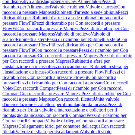
con dispositivo antiristagno
Sensori
Cavi
Alimentatori
Pezzi di
ricambio per Alimentatori
Valvole e rubinetti
Valvole d'arresto
Con
raccordi a pressare Mapress
Rubinetti d'arresto a sede obliqua
Pezzi
di ricambio per Rubinetti d'arresto a sede obliqua
Con raccordi a
pressare FlowFit
Pezzi di ricambio per Con raccordi a pressare
FlowFit
Con raccordi a pressare Mapress
Pezzi di ricambio per Con
raccordi a pressare Mapress
Valvole di prelievo
Valvole di
scarico
Rubinetti a sfera
Pezzi di ricambio per Rubinetti a sfera
Con
raccordi a pressare FlowFit
Pezzi di ricambio per Con raccordi a
pressare FlowFit
Con raccordi a pressare
Pezzi di ricambio per Con
raccordi a pressare
Con raccordi a pressare Mapress
Pezzi di ricambio
per Con raccordi a pressare Mapress
Rubinetti a sfera per
l'installazione da incasso
Pezzi di ricambio per Rubinetti a sfera per
l'installazione da incasso
Con raccordi a pressare FlowFit
Pezzi di
ricambio per Con raccordi a pressare FlowFit
Con raccordi a
pressare
Pezzi di ricambio per Con raccordi a pressare
Con raccordi
Volex
Con raccordi Compact
Pezzi di ricambio per Con raccordi
Compact
Con raccordi a pressare Mapress
Pezzi di ricambio per Con
raccordi a pressare Mapress
Con raccordi filettati
Unità valvole
d'intercettazione e collettori per il montaggio da incasso
Pezzi di
ricambio per Unità valvole d'intercettazione e collettori per il
montaggio da incasso
Con raccordi Compact
Pezzi di ricambio per
Con raccordi Compact
Valvole di ritegno
Con raccordi a pressare
Mapress
Collegamenti idrici per contatore dell'acqua
Con raccordi
filettati
Valvole di sfiato per riscaldamento
Valvole di sfiato