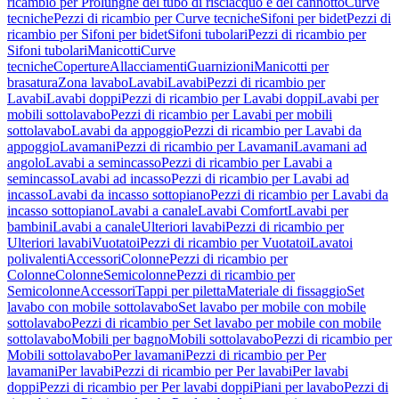
ricambio per Prolunghe del tubo di risciacquo e del cannotto
Curve
tecniche
Pezzi di ricambio per Curve tecniche
Sifoni per bidet
Pezzi di
ricambio per Sifoni per bidet
Sifoni tubolari
Pezzi di ricambio per
Sifoni tubolari
Manicotti
Curve
tecniche
Coperture
Allacciamenti
Guarnizioni
Manicotti per
brasatura
Zona lavabo
Lavabi
Lavabi
Pezzi di ricambio per
Lavabi
Lavabi doppi
Pezzi di ricambio per Lavabi doppi
Lavabi per
mobili sottolavabo
Pezzi di ricambio per Lavabi per mobili
sottolavabo
Lavabi da appoggio
Pezzi di ricambio per Lavabi da
appoggio
Lavamani
Pezzi di ricambio per Lavamani
Lavamani ad
angolo
Lavabi a semincasso
Pezzi di ricambio per Lavabi a
semincasso
Lavabi ad incasso
Pezzi di ricambio per Lavabi ad
incasso
Lavabi da incasso sottopiano
Pezzi di ricambio per Lavabi da
incasso sottopiano
Lavabi a canale
Lavabi Comfort
Lavabi per
bambini
Lavabi a canale
Ulteriori lavabi
Pezzi di ricambio per
Ulteriori lavabi
Vuotatoi
Pezzi di ricambio per Vuotatoi
Lavatoi
polivalenti
Accessori
Colonne
Pezzi di ricambio per
Colonne
Colonne
Semicolonne
Pezzi di ricambio per
Semicolonne
Accessori
Tappi per piletta
Materiale di fissaggio
Set
lavabo con mobile sottolavabo
Set lavabo per mobile con mobile
sottolavabo
Pezzi di ricambio per Set lavabo per mobile con mobile
sottolavabo
Mobili per bagno
Mobili sottolavabo
Pezzi di ricambio per
Mobili sottolavabo
Per lavamani
Pezzi di ricambio per Per
lavamani
Per lavabi
Pezzi di ricambio per Per lavabi
Per lavabi
doppi
Pezzi di ricambio per Per lavabi doppi
Piani per lavabo
Pezzi di