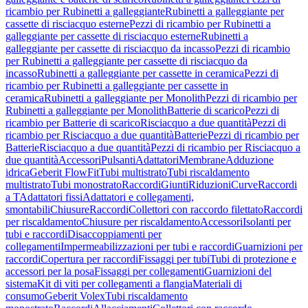
ricambio per Rubinetti a galleggiante
Rubinetti a galleggiante per
cassette di risciacquo esterne
Pezzi di ricambio per Rubinetti a
galleggiante per cassette di risciacquo esterne
Rubinetti a
galleggiante per cassette di risciacquo da incasso
Pezzi di ricambio
per Rubinetti a galleggiante per cassette di risciacquo da
incasso
Rubinetti a galleggiante per cassette in ceramica
Pezzi di
ricambio per Rubinetti a galleggiante per cassette in
ceramica
Rubinetti a galleggiante per Monolith
Pezzi di ricambio per
Rubinetti a galleggiante per Monolith
Batterie di scarico
Pezzi di
ricambio per Batterie di scarico
Risciacquo a due quantità
Pezzi di
ricambio per Risciacquo a due quantità
Batterie
Pezzi di ricambio per
Batterie
Risciacquo a due quantità
Pezzi di ricambio per Risciacquo a
due quantità
Accessori
Pulsanti
Adattatori
Membrane
Adduzione
idrica
Geberit FlowFit
Tubi multistrato
Tubi riscaldamento
multistrato
Tubi monostrato
Raccordi
Giunti
Riduzioni
Curve
Raccordi
a T
Adattatori fissi
Adattatori e collegamenti,
smontabili
Chiusure
Raccordi
Collettori con raccordo filettato
Raccordi
per riscaldamento
Chiusure per riscaldamento
Accessori
Isolanti per
tubi e raccordi
Disaccoppiamenti per
collegamenti
Impermeabilizzazioni per tubi e raccordi
Guarnizioni per
raccordi
Copertura per raccordi
Fissaggi per tubi
Tubi di protezione e
accessori per la posa
Fissaggi per collegamenti
Guarnizioni del
sistema
Kit di viti per collegamenti a flangia
Materiali di
consumo
Geberit Volex
Tubi riscaldamento