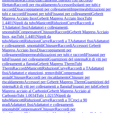
monostrato
Raccordi
Allacciamenti
Collettori con raccordo
filettato
Raccordi per riscaldamento
Accessori
Isolanti per tubi e
raccordi
Disaccoppiamenti per collegamenti
Impermeabilizzazioni per
tubi e raccordi
Fissaggi per tubi
Fissaggi per collegamenti
Geberit
Mapress Acciaio Inox
Geberit Mapress Acciaio Inox
Tubi
1.4401
Nippli da tubo
Manicotti
Riduzioni
Curve
Raccordi a
T
Adattatori fissi
Adattatori e collegamenti,
smontabili
Compensatori
Chiusure
Raccordi
Geberit Mapress Acciaio
Inox, gas
Tubi 1.4401
Nippli da
tubo
Manicotti
Riduzioni
Curve
Raccordi a T
Adattatori fissi
Adattatori
e collegamenti, smontabili
Chiusure
Raccordi
Accessori Geberit
Mapress Acciaio Inox
Disaccoppiamenti per
collegamenti
Impermeabilizzazioni per tubi e raccordi
Fissaggi per
tubi
Fissaggi per collegamenti
Guarnizioni del sistema
Kit di viti per
collegamenti a flangia
Geberit Mapress Therm
Tubi
Therm
Raccordi
Manicotti
Riduzioni
Curve
Raccordi a T
Adattatori
fissi
Adattatori e giunzioni, removibili
Compensatori
assiali
Chiusure
Raccordi per riscaldamento
Chiusure per
riscaldamento
Accessori per Geberit Mapress Therm
Guarnizioni del
sistema
Kit di viti per collegamenti a flangia
Fissaggi per tubi
Geberit
Mapress acciaio al Carbonio
Geberit Mapress Acciaio al
Carbonio
Tubi 1.0034
Tubi 1.0215
Nippli da
tubo
Manicotti
Riduzioni
Curve
Raccordi a T
Croci a 90
gradi
Adattatori fissi
Adattatori e collegamenti,
smontabili
Compensatori
Chiusure
Raccordi per