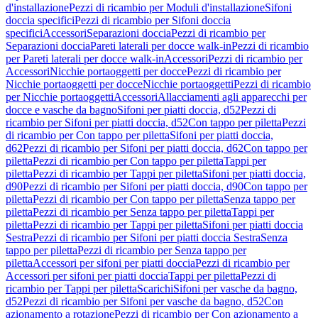
d'installazione
Pezzi di ricambio per Moduli d'installazione
Sifoni
doccia specifici
Pezzi di ricambio per Sifoni doccia
specifici
Accessori
Separazioni doccia
Pezzi di ricambio per
Separazioni doccia
Pareti laterali per docce walk-in
Pezzi di ricambio
per Pareti laterali per docce walk-in
Accessori
Pezzi di ricambio per
Accessori
Nicchie portaoggetti per docce
Pezzi di ricambio per
Nicchie portaoggetti per docce
Nicchie portaoggetti
Pezzi di ricambio
per Nicchie portaoggetti
Accessori
Allacciamenti agli apparecchi per
docce e vasche da bagno
Sifoni per piatti doccia, d52
Pezzi di
ricambio per Sifoni per piatti doccia, d52
Con tappo per piletta
Pezzi
di ricambio per Con tappo per piletta
Sifoni per piatti doccia,
d62
Pezzi di ricambio per Sifoni per piatti doccia, d62
Con tappo per
piletta
Pezzi di ricambio per Con tappo per piletta
Tappi per
piletta
Pezzi di ricambio per Tappi per piletta
Sifoni per piatti doccia,
d90
Pezzi di ricambio per Sifoni per piatti doccia, d90
Con tappo per
piletta
Pezzi di ricambio per Con tappo per piletta
Senza tappo per
piletta
Pezzi di ricambio per Senza tappo per piletta
Tappi per
piletta
Pezzi di ricambio per Tappi per piletta
Sifoni per piatti doccia
Sestra
Pezzi di ricambio per Sifoni per piatti doccia Sestra
Senza
tappo per piletta
Pezzi di ricambio per Senza tappo per
piletta
Accessori per sifoni per piatti doccia
Pezzi di ricambio per
Accessori per sifoni per piatti doccia
Tappi per piletta
Pezzi di
ricambio per Tappi per piletta
Scarichi
Sifoni per vasche da bagno,
d52
Pezzi di ricambio per Sifoni per vasche da bagno, d52
Con
azionamento a rotazione
Pezzi di ricambio per Con azionamento a