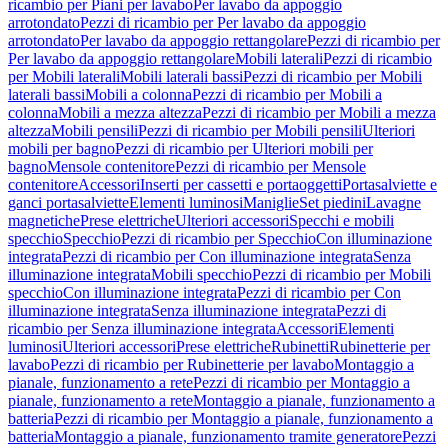
ricambio per Piani per lavabo
Per lavabo da appoggio
arrotondato
Pezzi di ricambio per Per lavabo da appoggio
arrotondato
Per lavabo da appoggio rettangolare
Pezzi di ricambio per
Per lavabo da appoggio rettangolare
Mobili laterali
Pezzi di ricambio
per Mobili laterali
Mobili laterali bassi
Pezzi di ricambio per Mobili
laterali bassi
Mobili a colonna
Pezzi di ricambio per Mobili a
colonna
Mobili a mezza altezza
Pezzi di ricambio per Mobili a mezza
altezza
Mobili pensili
Pezzi di ricambio per Mobili pensili
Ulteriori
mobili per bagno
Pezzi di ricambio per Ulteriori mobili per
bagno
Mensole contenitore
Pezzi di ricambio per Mensole
contenitore
Accessori
Inserti per cassetti e portaoggetti
Portasalviette e
ganci portasalviette
Elementi luminosi
Maniglie
Set piedini
Lavagne
magnetiche
Prese elettriche
Ulteriori accessori
Specchi e mobili
specchio
Specchio
Pezzi di ricambio per Specchio
Con illuminazione
integrata
Pezzi di ricambio per Con illuminazione integrata
Senza
illuminazione integrata
Mobili specchio
Pezzi di ricambio per Mobili
specchio
Con illuminazione integrata
Pezzi di ricambio per Con
illuminazione integrata
Senza illuminazione integrata
Pezzi di
ricambio per Senza illuminazione integrata
Accessori
Elementi
luminosi
Ulteriori accessori
Prese elettriche
Rubinetti
Rubinetterie per
lavabo
Pezzi di ricambio per Rubinetterie per lavabo
Montaggio a
pianale, funzionamento a rete
Pezzi di ricambio per Montaggio a
pianale, funzionamento a rete
Montaggio a pianale, funzionamento a
batteria
Pezzi di ricambio per Montaggio a pianale, funzionamento a
batteria
Montaggio a pianale, funzionamento tramite generatore
Pezzi