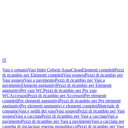
IT
Vasi e orinatoi
Vasi bidet Geberit AquaClean
Elementi completi
Pezzi
di ricambio per Elementi completi
Vasi sospesi
Pezzi di ricambio per
Vasi sospesi
Vasi a pavimento
Pezzi di ricambio per Vasi a
pavimento
Elementi aggiuntivi
Pezzi di ricambio per Elementi
aggiuntivi
Per vasi WC
Pezzi di ricambio per Per vasi
WC
Accessori
Pezzi di ricambio per Accessori
Per elementi
completi
Per elementi aggiuntivi
Pezzi di ricambio per Per elementi
aggiuntivi
Per elementi aggiuntivi e elementi completi
Materiale di
consumo
Vasi e sedili del vaso
Vasi sospesi
Pezzi di ricambio per Vasi
sospesi
Vasi a cacciata
Pezzi di ricambio per Vasi a cacciata
Vasi a
pavimento
Pezzi di ricambio per Vasi a pavimento
Vasi a cacciata per
cassetta di risciacquo esterna monoblocco
Pezzi di ricambio per Vasi