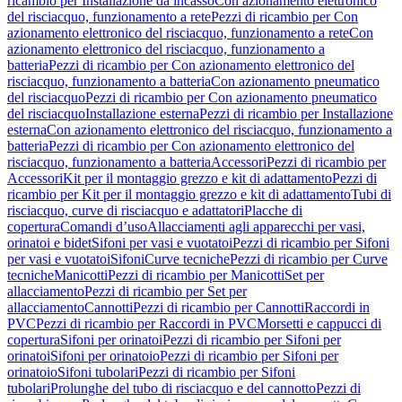
ricambio per Installazione da incasso
Con azionamento elettronico
del risciacquo, funzionamento a rete
Pezzi di ricambio per Con
azionamento elettronico del risciacquo, funzionamento a rete
Con
azionamento elettronico del risciacquo, funzionamento a
batteria
Pezzi di ricambio per Con azionamento elettronico del
risciacquo, funzionamento a batteria
Con azionamento pneumatico
del risciacquo
Pezzi di ricambio per Con azionamento pneumatico
del risciacquo
Installazione esterna
Pezzi di ricambio per Installazione
esterna
Con azionamento elettronico del risciacquo, funzionamento a
batteria
Pezzi di ricambio per Con azionamento elettronico del
risciacquo, funzionamento a batteria
Accessori
Pezzi di ricambio per
Accessori
Kit per il montaggio grezzo e kit di adattamento
Pezzi di
ricambio per Kit per il montaggio grezzo e kit di adattamento
Tubi di
risciacquo, curve di risciacquo e adattatori
Placche di
copertura
Comandi d’uso
Allacciamenti agli apparecchi per vasi,
orinatoi e bidet
Sifoni per vasi e vuotatoi
Pezzi di ricambio per Sifoni
per vasi e vuotatoi
Sifoni
Curve tecniche
Pezzi di ricambio per Curve
tecniche
Manicotti
Pezzi di ricambio per Manicotti
Set per
allacciamento
Pezzi di ricambio per Set per
allacciamento
Cannotti
Pezzi di ricambio per Cannotti
Raccordi in
PVC
Pezzi di ricambio per Raccordi in PVC
Morsetti e cappucci di
copertura
Sifoni per orinatoi
Pezzi di ricambio per Sifoni per
orinatoi
Sifoni per orinatoio
Pezzi di ricambio per Sifoni per
orinatoio
Sifoni tubolari
Pezzi di ricambio per Sifoni
tubolari
Prolunghe del tubo di risciacquo e del cannotto
Pezzi di