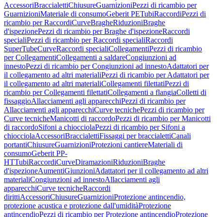
Accessori
Braccialetti
Chiusure
Guarnizioni
Pezzi di ricambio per
Guarnizioni
Materiale di consumo
Geberit PE
Tubi
Raccordi
Pezzi di
ricambio per Raccordi
Curve
Braghe
Riduzioni
Braghe
d'ispezione
Pezzi di ricambio per Braghe d'ispezione
Raccordi
speciali
Pezzi di ricambio per Raccordi speciali
Raccordi
SuperTube
Curve
Raccordi speciali
Collegamenti
Pezzi di ricambio
per Collegamenti
Collegamenti a saldare
Congiunzioni ad
innesto
Pezzi di ricambio per Congiunzioni ad innesto
Adattatori per
il collegamento ad altri materiali
Pezzi di ricambio per Adattatori per
il collegamento ad altri materiali
Collegamenti filettati
Pezzi di
ricambio per Collegamenti filettati
Collegamenti a flangia
Colletti di
fissaggio
Allacciamenti agli apparecchi
Pezzi di ricambio per
Allacciamenti agli apparecchi
Curve tecniche
Pezzi di ricambio per
Curve tecniche
Manicotti di raccordo
Pezzi di ricambio per Manicotti
di raccordo
Sifoni a chiocciola
Pezzi di ricambio per Sifoni a
chiocciola
Accessori
Braccialetti
Fissaggi per braccialetti
Canali
portanti
Chiusure
Guarnizioni
Protezioni cantiere
Materiali di
consumo
Geberit PP-
HT
Tubi
Raccordi
Curve
Diramazioni
Riduzioni
Braghe
d'ispezione
Aumenti
Giunzioni
Adattatori per il collegamento ad altri
materiali
Congiunzioni ad innesto
Allacciamenti agli
apparecchi
Curve tecniche
Raccordi
diritti
Accessori
Chiusure
Guarnizioni
Protezione antincendio,
protezione acustica e protezione dall'umidità
Protezione
antincendio
Pezzi di ricambio per Protezione antincendio
Protezione