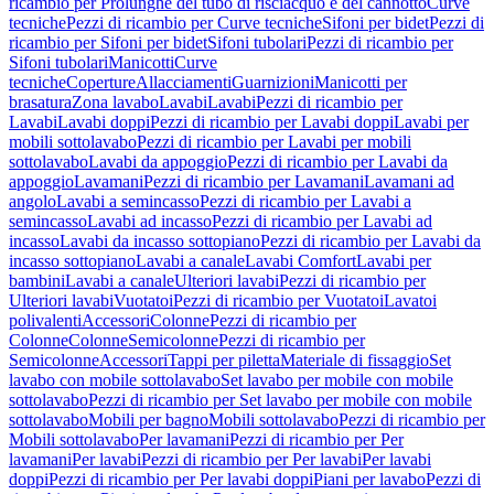
ricambio per Prolunghe del tubo di risciacquo e del cannotto
Curve
tecniche
Pezzi di ricambio per Curve tecniche
Sifoni per bidet
Pezzi di
ricambio per Sifoni per bidet
Sifoni tubolari
Pezzi di ricambio per
Sifoni tubolari
Manicotti
Curve
tecniche
Coperture
Allacciamenti
Guarnizioni
Manicotti per
brasatura
Zona lavabo
Lavabi
Lavabi
Pezzi di ricambio per
Lavabi
Lavabi doppi
Pezzi di ricambio per Lavabi doppi
Lavabi per
mobili sottolavabo
Pezzi di ricambio per Lavabi per mobili
sottolavabo
Lavabi da appoggio
Pezzi di ricambio per Lavabi da
appoggio
Lavamani
Pezzi di ricambio per Lavamani
Lavamani ad
angolo
Lavabi a semincasso
Pezzi di ricambio per Lavabi a
semincasso
Lavabi ad incasso
Pezzi di ricambio per Lavabi ad
incasso
Lavabi da incasso sottopiano
Pezzi di ricambio per Lavabi da
incasso sottopiano
Lavabi a canale
Lavabi Comfort
Lavabi per
bambini
Lavabi a canale
Ulteriori lavabi
Pezzi di ricambio per
Ulteriori lavabi
Vuotatoi
Pezzi di ricambio per Vuotatoi
Lavatoi
polivalenti
Accessori
Colonne
Pezzi di ricambio per
Colonne
Colonne
Semicolonne
Pezzi di ricambio per
Semicolonne
Accessori
Tappi per piletta
Materiale di fissaggio
Set
lavabo con mobile sottolavabo
Set lavabo per mobile con mobile
sottolavabo
Pezzi di ricambio per Set lavabo per mobile con mobile
sottolavabo
Mobili per bagno
Mobili sottolavabo
Pezzi di ricambio per
Mobili sottolavabo
Per lavamani
Pezzi di ricambio per Per
lavamani
Per lavabi
Pezzi di ricambio per Per lavabi
Per lavabi
doppi
Pezzi di ricambio per Per lavabi doppi
Piani per lavabo
Pezzi di