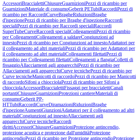
Accessori
Braccialetti
Chiusure
Guarnizioni
Pezzi di ricambio per
Guarnizioni
Materiale di consumo
Geberit PE
Tubi
Raccordi
Pezzi di
ricambio per Raccordi
Curve
Braghe
Riduzioni
Braghe
d'ispezione
Pezzi di ricambio per Braghe d'ispezione
Raccordi
speciali
Pezzi di ricambio per Raccordi speciali
Raccordi
SuperTube
Curve
Raccordi speciali
Collegamenti
Pezzi di ricambio
per Collegamenti
Collegamenti a saldare
Congiunzioni ad
innesto
Pezzi di ricambio per Congiunzioni ad innesto
Adattatori per
il collegamento ad altri materiali
Pezzi di ricambio per Adattatori per
il collegamento ad altri materiali
Collegamenti filettati
Pezzi di
ricambio per Collegamenti filettati
Collegamenti a flangia
Colletti di
fissaggio
Allacciamenti agli apparecchi
Pezzi di ricambio per
Allacciamenti agli apparecchi
Curve tecniche
Pezzi di ricambio per
Curve tecniche
Manicotti di raccordo
Pezzi di ricambio per Manicotti
di raccordo
Sifoni a chiocciola
Pezzi di ricambio per Sifoni a
chiocciola
Accessori
Braccialetti
Fissaggi per braccialetti
Canali
portanti
Chiusure
Guarnizioni
Protezioni cantiere
Materiali di
consumo
Geberit PP-
HT
Tubi
Raccordi
Curve
Diramazioni
Riduzioni
Braghe
d'ispezione
Aumenti
Giunzioni
Adattatori per il collegamento ad altri
materiali
Congiunzioni ad innesto
Allacciamenti agli
apparecchi
Curve tecniche
Raccordi
diritti
Accessori
Chiusure
Guarnizioni
Protezione antincendio,
protezione acustica e protezione dall'umidità
Protezione
antincendio
Pezzi di ricambio per Protezione antincendio
Protezione