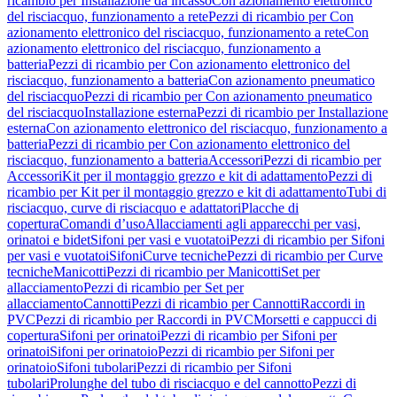
ricambio per Installazione da incasso
Con azionamento elettronico
del risciacquo, funzionamento a rete
Pezzi di ricambio per Con
azionamento elettronico del risciacquo, funzionamento a rete
Con
azionamento elettronico del risciacquo, funzionamento a
batteria
Pezzi di ricambio per Con azionamento elettronico del
risciacquo, funzionamento a batteria
Con azionamento pneumatico
del risciacquo
Pezzi di ricambio per Con azionamento pneumatico
del risciacquo
Installazione esterna
Pezzi di ricambio per Installazione
esterna
Con azionamento elettronico del risciacquo, funzionamento a
batteria
Pezzi di ricambio per Con azionamento elettronico del
risciacquo, funzionamento a batteria
Accessori
Pezzi di ricambio per
Accessori
Kit per il montaggio grezzo e kit di adattamento
Pezzi di
ricambio per Kit per il montaggio grezzo e kit di adattamento
Tubi di
risciacquo, curve di risciacquo e adattatori
Placche di
copertura
Comandi d’uso
Allacciamenti agli apparecchi per vasi,
orinatoi e bidet
Sifoni per vasi e vuotatoi
Pezzi di ricambio per Sifoni
per vasi e vuotatoi
Sifoni
Curve tecniche
Pezzi di ricambio per Curve
tecniche
Manicotti
Pezzi di ricambio per Manicotti
Set per
allacciamento
Pezzi di ricambio per Set per
allacciamento
Cannotti
Pezzi di ricambio per Cannotti
Raccordi in
PVC
Pezzi di ricambio per Raccordi in PVC
Morsetti e cappucci di
copertura
Sifoni per orinatoi
Pezzi di ricambio per Sifoni per
orinatoi
Sifoni per orinatoio
Pezzi di ricambio per Sifoni per
orinatoio
Sifoni tubolari
Pezzi di ricambio per Sifoni
tubolari
Prolunghe del tubo di risciacquo e del cannotto
Pezzi di