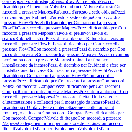
con dispositivo antiristagno
Sensori
Cavi
Alimentatori
Pezzi di
ricambio per Alimentatori
Valvole e rubinetti
Valvole d'arresto
Con
raccordi a pressare Mapress
Rubinetti d'arresto a sede obliqua
Pezzi
di ricambio per Rubinetti d'arresto a sede obliqua
Con raccordi a
pressare FlowFit
Pezzi di ricambio per Con raccordi a pressare
FlowFit
Con raccordi a pressare Mapress
Pezzi di ricambio per Con
raccordi a pressare Mapress
Valvole di prelievo
Valvole di
scarico
Rubinetti a sfera
Pezzi di ricambio per Rubinetti a sfera
Con
raccordi a pressare FlowFit
Pezzi di ricambio per Con raccordi a
pressare FlowFit
Con raccordi a pressare
Pezzi di ricambio per Con
raccordi a pressare
Con raccordi a pressare Mapress
Pezzi di ricambio
per Con raccordi a pressare Mapress
Rubinetti a sfera per
l'installazione da incasso
Pezzi di ricambio per Rubinetti a sfera per
l'installazione da incasso
Con raccordi a pressare FlowFit
Pezzi di
ricambio per Con raccordi a pressare FlowFit
Con raccordi a
pressare
Pezzi di ricambio per Con raccordi a pressare
Con raccordi
Volex
Con raccordi Compact
Pezzi di ricambio per Con raccordi
Compact
Con raccordi a pressare Mapress
Pezzi di ricambio per Con
raccordi a pressare Mapress
Con raccordi filettati
Unità valvole
d'intercettazione e collettori per il montaggio da incasso
Pezzi di
ricambio per Unità valvole d'intercettazione e collettori per il
montaggio da incasso
Con raccordi Compact
Pezzi di ricambio per
Con raccordi Compact
Valvole di ritegno
Con raccordi a pressare
Mapress
Collegamenti idrici per contatore dell'acqua
Con raccordi
filettati
Valvole di sfiato per riscaldamento
Valvole di sfiato