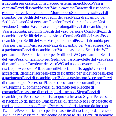
a cacciata per cassetta di risciacquo esterna monoblocco
Vasi a
cacciata
Pezzi di ricambio per Vasi a cacciata
Cassette di risciacquo
esterne per vasi, in vetrochina
Monoblocco
Sedili del vaso
Pezzi di
ricambio per Sedili del vaso
Sedili del vaso
Pezzi di ricambio per
Sedili del vaso
Vasi versione Comfort
Pezzi di ricambio per Vasi
versione Comfort
Vasi a cacciata, prolungati
Pezzi di ricambio per
Vasi a cacciata, prolungati
Sedili del vaso versione Comfort
Pezzi di
ricambio per Sedili del vaso versione Comfort
Sedili del vaso
Pezzi di
ricambio per Sedili del vaso
Vasi per bambini
Pezzi di ricambio per
Vasi per bambini
Vasi sospesi
Pezzi di ricambio per Vasi sospesi
Vasi
a pavimento
Pezzi di ricambio per Vasi a pavimento
Sedili del WC
per bambini
Pezzi di ricambio per Sedili del WC per bambini
Sedili
del vaso
Pezzi di ricambio per Sedili del vaso
Tavolette del vaso
Pezzi
di ricambio per Tavolette del vaso
WC ad uso accovacciato
Con
risciacquo
Accessori
Allacciamenti
Materiale di fissaggio
Ulteriori
accessori
Bidet
Bidet sospesi
Pezzi di ricambio per Bidet sospesi
Bidet
a pavimento
Pezzi di ricambio per Bidet a pavimento
Accessori
Pezzi
di ricambio per Accessori
Placche di comando e comandi per
WC
Placche di comando
Pezzi di ricambio per Placche di
comando
Per cassette di risciacquo da incasso Sigma
Pezzi di
ricambio per Per cassette di risciacquo da incasso Sigma
Per cassette
di risciacquo da incasso Omega
Pezzi di ricambio per Per cassette di
risciacquo da incasso Omega
Per cassette di risciacquo da incasso
Twinline
Pezzi di ricambio per Per cassette di risciacquo da incasso
Twinline
Per cassette di risciacquo da incasso 300T
Pezzi di ricambio