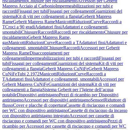
riscaldamento
Chiusure per riscaldamento
Accessori per Geberit
Mapress Acciaio al Carbonio
Impermeabilizzazioni per tubi e
raccordi
Fissaggi per tubi
Fissaggi per collegamenti
Guarnizioni del
sistema
Kit di viti per collegamenti a flangia
Geberit Mapress
Rame
Geberit Mapress Rame
Manicotti
Riduzioni
Curve
Raccordi a
T
Croci a 90 gradi
Adattatori fissi
Adattatori e collegamenti,
smontabili
Chiusure
Raccordi
Raccordi per riscaldamento
Chiusure per
riscaldamento
Geberit Mapress Rame,
gas
Manicotti
Riduzioni
Curve
Raccordi a T
Adattatori fissi
Adattatori e
collegamenti, smontabili
Chiusure
Raccordi
Accessori per Geberit
Mapress Rame
Disaccoppiamenti per
collegamenti
Impermeabilizzazioni per tubi e raccordi
Fissaggi per
tubi
Fissaggi per collegamenti
Guarnizioni del sistema
Kit di viti per
collegamenti a flangia
Geberit Mapress CuNiFe
Geberit Mapress
CuNiFe
Tubi 2.1972
Manicotti
Riduzioni
Curve
Raccordi a
T
Adattatori fissi
Adattatori e collegamenti, smontabili
Accessori per
Geberit Mapress CuNiFe
Guarnizioni del sistema
Kit di viti per
collegamenti a flangia
Sistema Geberit per l’Igiene dell’acqua
potabile
Dispositivi antiristagno
Pezzi di ricambio per Dispositivi
antiristagno
Accessori per dispositivi antiristagno
Sensori
Riduttore di
flusso
Cover e placche di copertura
Cassette di risciacquo e comandi
per WC con dispositivo antiristagno
Cassette di risciacquo da incasso
con dispositivo antiristagno integrato
Accessori per cassette di
risciacquo e comandi per WC con dispositivo antiristagno
Pezzi di
ricambio per Accessori per cassette di risciacquo e comandi per WC