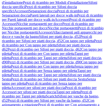
d'installazione
Pezzi di ricambio per Moduli d'installazione
Sifoni
doccia specifici
Pezzi di ricambio per Sifoni doccia
specifici
Accessori
Separazioni doccia
Pezzi di ricambio per
Separazioni doccia
Pareti laterali per docce walk-in
Pezzi di ricambio
per Pareti laterali per docce walk-in
Accessori
Pezzi di ricambio per
Accessori
Nicchie portaoggetti per docce
Pezzi di ricambio per
Nicchie portaoggetti per docce
Nicchie portaoggetti
Pezzi di ricambio
per Nicchie portaoggetti
Accessori
Allacciamenti agli apparecchi per
docce e vasche da bagno
Sifoni per piatti doccia, d52
Pezzi di
ricambio per Sifoni per piatti doccia, d52
Con tappo per piletta
Pezzi
di ricambio per Con tappo per piletta
Sifoni per piatti doccia,
d62
Pezzi di ricambio per Sifoni per piatti doccia, d62
Con tappo per
piletta
Pezzi di ricambio per Con tappo per piletta
Tappi per
piletta
Pezzi di ricambio per Tappi per piletta
Sifoni per piatti doccia,
d90
Pezzi di ricambio per Sifoni per piatti doccia, d90
Con tappo per
piletta
Pezzi di ricambio per Con tappo per piletta
Senza tappo per
piletta
Pezzi di ricambio per Senza tappo per piletta
Tappi per
piletta
Pezzi di ricambio per Tappi per piletta
Sifoni per piatti doccia
Sestra
Pezzi di ricambio per Sifoni per piatti doccia Sestra
Senza
tappo per piletta
Pezzi di ricambio per Senza tappo per
piletta
Accessori per sifoni per piatti doccia
Pezzi di ricambio per
Accessori per sifoni per piatti doccia
Tappi per piletta
Pezzi di
ricambio per Tappi per piletta
Scarichi
Sifoni per vasche da bagno,
d52
Pezzi di ricambio per Sifoni per vasche da bagno, d52
Con
azionamento a rotazione
Pezzi di ricambio per Con azionamento a