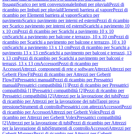
fissaggi
Scarico per tetti convenzionale
Imbuti per pluviali
Pezzi di
ricambio per Imbuti per pluviali
Elementi barriera al vapore
Pezzi di
ricambio per Elementi barriera al vapore
Scarico per
pavimento
Scarico pavimento per interni ed esterni
Pezzi di ricambio
per Scarico pavimento per interni ed esterni
Scarichi a pavimento 10
x 10 cm
Pezzi di ricambio per Scarichi a pavimento 10 x 10
cm
Scarichi a pavimento per balcone e terrazzo, 10 x 10 cm
Pezzi di
ricambio per Scarichi a pavimento per balcone e terrazzo, 10 x 10
cm
Scarichi a pavimento 13 x 13 cm
Pezzi di ricambio per Scarichi a
pavimento 13 x 13 cm
Scarichi a pavimento per balconi e terrazzi, 13
x 13 cm
Pezzi di ricambio per Scarichi a pavimento per balconi e
terrazzi, 13 x 13 cm
Accessori
Pezzi di ricambio per
Accessori
Attrezzi, componenti di rete e software
Attrezzi
Attrezzi per
Geberit FlowFit
Pezzi di ricambio per Attrezzi per Geberit
FlowFit
Pressatrici manuali
Pezzi di ricambio per Pressatrici
manuali
Pressatrici compatibilità [1]
Pezzi di ricambio per Pressatrici
compatibilità [1]
Pressatrici compatibilità [2]
Pezzi di ricambio per
Pressatrici compatibilità [2]
Attrezzi per la lavorazione dei tubi
Pezzi
di ricambio per Attrezzi per la lavorazione dei tubi
Tappi prova
pressione
Strumenti di controllo
Pressatrici con attrezzi
Accessori
Pezzi
di ricambio per Accessori
Attrezzi per Geberit Volex
Pezzi di
ricambio per Attrezzi per Geberit Volex
Pressatrici compatibilità
[2]
Attrezzi per la lavorazione di tubi
Pezzi di ricambio per Attrezzi
per la lavorazione di tubi
Strumenti di controllo
Accessori
Attrezzi per
Geberit Mapress
Pezzi di ricambio per Attrezzi per Geberit