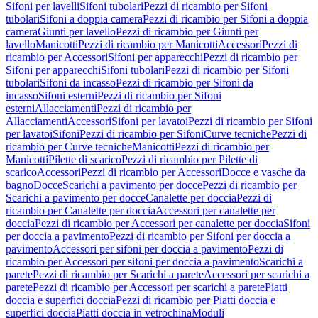
Sifoni per lavelli
Sifoni tubolari
Pezzi di ricambio per Sifoni
tubolari
Sifoni a doppia camera
Pezzi di ricambio per Sifoni a doppia
camera
Giunti per lavello
Pezzi di ricambio per Giunti per
lavello
Manicotti
Pezzi di ricambio per Manicotti
Accessori
Pezzi di
ricambio per Accessori
Sifoni per apparecchi
Pezzi di ricambio per
Sifoni per apparecchi
Sifoni tubolari
Pezzi di ricambio per Sifoni
tubolari
Sifoni da incasso
Pezzi di ricambio per Sifoni da
incasso
Sifoni esterni
Pezzi di ricambio per Sifoni
esterni
Allacciamenti
Pezzi di ricambio per
Allacciamenti
Accessori
Sifoni per lavatoi
Pezzi di ricambio per Sifoni
per lavatoi
Sifoni
Pezzi di ricambio per Sifoni
Curve tecniche
Pezzi di
ricambio per Curve tecniche
Manicotti
Pezzi di ricambio per
Manicotti
Pilette di scarico
Pezzi di ricambio per Pilette di
scarico
Accessori
Pezzi di ricambio per Accessori
Docce e vasche da
bagno
Docce
Scarichi a pavimento per docce
Pezzi di ricambio per
Scarichi a pavimento per docce
Canalette per doccia
Pezzi di
ricambio per Canalette per doccia
Accessori per canalette per
doccia
Pezzi di ricambio per Accessori per canalette per doccia
Sifoni
per doccia a pavimento
Pezzi di ricambio per Sifoni per doccia a
pavimento
Accessori per sifoni per doccia a pavimento
Pezzi di
ricambio per Accessori per sifoni per doccia a pavimento
Scarichi a
parete
Pezzi di ricambio per Scarichi a parete
Accessori per scarichi a
parete
Pezzi di ricambio per Accessori per scarichi a parete
Piatti
doccia e superfici doccia
Pezzi di ricambio per Piatti doccia e
superfici doccia
Piatti doccia in vetrochina
Moduli