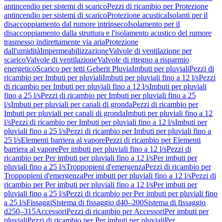
antincendio per sistemi di scarico
Pezzi di ricambio per Protezione
antincendio per sistemi di scarico
Protezione acustica
Isolanti per il
disaccoppiamento dal rumore intrinseco
Isolamento per il
disaccoppiamento dalla struttura e l'isolamento acustico del rumore
trasmesso indirettamente via aria
Protezione
dall'umidità
Impermeabilizzazione
Valvole di ventilazione per
scarico
Valvole di ventilazione
Valvole di ritegno a risparmio
energetico
Scarico per tetti Geberit Pluvia
Imbuti per pluviali
Pezzi di
ricambio per Imbuti per pluviali
Imbuti per pluviali fino a 12 l/s
Pezzi
di ricambio per Imbuti per pluviali fino a 12 l/s
Imbuti per pluviali
fino a 25 l/s
Pezzi di ricambio per Imbuti per pluviali fino a 25
l/s
Imbuti per pluviali per canali di gronda
Pezzi di ricambio per
Imbuti per pluviali per canali di gronda
Imbuti per pluviali fino a 12
l/s
Pezzi di ricambio per Imbuti per pluviali fino a 12 l/s
Imbuti per
pluviali fino a 25 l/s
Pezzi di ricambio per Imbuti per pluviali fino a
25 l/s
Elementi barriera al vapore
Pezzi di ricambio per Elementi
barriera al vapore
Per imbuti per pluviali fino a 12 l/s
Pezzi di
ricambio per Per imbuti per pluviali fino a 12 l/s
Per imbuti per
pluviali fino a 25 l/s
Troppopieni d'emergenza
Pezzi di ricambio per
Troppopieni d'emergenza
Per imbuti per pluviali fino a 12 l/s
Pezzi di
ricambio per Per imbuti per pluviali fino a 12 l/s
Per imbuti per
pluviali fino a 25 l/s
Pezzi di ricambio per Per imbuti per pluviali fino
a 25 l/s
Fissaggi
Sistema di fissaggio d40–200
Sistema di fissaggio
d250–315
Accessori
Pezzi di ricambio per Accessori
Per imbuti per
pluviali
Pezzi di ricambio per Per imbuti per pluviali
Per