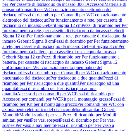
per Per cassette di risciacquo da incasso 300T
Accessori
Materiale di
consumo
Comandi per WC con azionamento elettronico del
risciacquo
Pezzi di ricambio per Comandi per WC con azionamento
elettronico del risciacquo
Per funzionamento a rete, per cassette di
risciacquo da incasso Geberit Sigma 12 cm
Pezzi di ricambio per Per
funzionamento a rete, per cassette di risciacquo da incasso Geberit
Sigma 12 cm
Per funzionamento a rete, per cassette di risciacquo da
incasso Geberit Sigma 8 cm
Pezzi di ricambio per Per funzionamento
a rete, per cassette di risciacquo da incasso Geberit Sigma 8 cm
Per
funzionamento a batteria, per cassette di risciacquo da incasso
Geberit Sigma 12 cm
Pezzi di ricambio per Per funzionamento a
batteria, per cassette di risciacquo da incasso Geberit Sigma 12
cm
Comandi per WC con azionamento pneumatico del
risciacquo
Pezzi di ricambio per Comandi per WC con azionamento
pneumatico del risciacquo
Per risciacquo a due quantità
Pezzi di
ricambio per Per risciacquo a due quantità
Per risciacquo ad una
quantità
Pezzi di ricambio per Per risciacquo ad una
quantità
Accessori per comandi per WC
Pezzi di ricambio per
Accessori per comandi per WC
Kit per il montaggio grezzo
Pezzi di
ricambio per Kit per il montaggio grezzo
Per comandi per WC con
azionamento elettronico del risciacquo
Moduli sanitari Geberit
Monolith
Moduli sanitari per vasi
Pezzi di ricambio per Moduli
sanitari per vasi
Per vasi sospesi
Pezzi di ricambio per Per vasi
sospesi
Per vaso a pavimento
Pezzi di ricambio per Per vaso a
pavimento
Accessori
Pezzi di ricambio per Accessori
Moduli sanitari