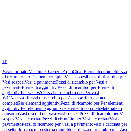
IT
Vasi e orinatoi
Vasi bidet Geberit AquaClean
Elementi completi
Pezzi
di ricambio per Elementi completi
Vasi sospesi
Pezzi di ricambio per
Vasi sospesi
Vasi a pavimento
Pezzi di ricambio per Vasi a
pavimento
Elementi aggiuntivi
Pezzi di ricambio per Elementi
aggiuntivi
Per vasi WC
Pezzi di ricambio per Per vasi
WC
Accessori
Pezzi di ricambio per Accessori
Per elementi
completi
Per elementi aggiuntivi
Pezzi di ricambio per Per elementi
aggiuntivi
Per elementi aggiuntivi e elementi completi
Materiale di
consumo
Vasi e sedili del vaso
Vasi sospesi
Pezzi di ricambio per Vasi
sospesi
Vasi a cacciata
Pezzi di ricambio per Vasi a cacciata
Vasi a
pavimento
Pezzi di ricambio per Vasi a pavimento
Vasi a cacciata per
cassetta di risciacquo esterna monoblocco
Pezzi di ricambio per Vasi