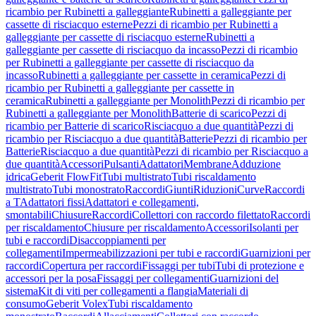
ricambio per Rubinetti a galleggiante
Rubinetti a galleggiante per
cassette di risciacquo esterne
Pezzi di ricambio per Rubinetti a
galleggiante per cassette di risciacquo esterne
Rubinetti a
galleggiante per cassette di risciacquo da incasso
Pezzi di ricambio
per Rubinetti a galleggiante per cassette di risciacquo da
incasso
Rubinetti a galleggiante per cassette in ceramica
Pezzi di
ricambio per Rubinetti a galleggiante per cassette in
ceramica
Rubinetti a galleggiante per Monolith
Pezzi di ricambio per
Rubinetti a galleggiante per Monolith
Batterie di scarico
Pezzi di
ricambio per Batterie di scarico
Risciacquo a due quantità
Pezzi di
ricambio per Risciacquo a due quantità
Batterie
Pezzi di ricambio per
Batterie
Risciacquo a due quantità
Pezzi di ricambio per Risciacquo a
due quantità
Accessori
Pulsanti
Adattatori
Membrane
Adduzione
idrica
Geberit FlowFit
Tubi multistrato
Tubi riscaldamento
multistrato
Tubi monostrato
Raccordi
Giunti
Riduzioni
Curve
Raccordi
a T
Adattatori fissi
Adattatori e collegamenti,
smontabili
Chiusure
Raccordi
Collettori con raccordo filettato
Raccordi
per riscaldamento
Chiusure per riscaldamento
Accessori
Isolanti per
tubi e raccordi
Disaccoppiamenti per
collegamenti
Impermeabilizzazioni per tubi e raccordi
Guarnizioni per
raccordi
Copertura per raccordi
Fissaggi per tubi
Tubi di protezione e
accessori per la posa
Fissaggi per collegamenti
Guarnizioni del
sistema
Kit di viti per collegamenti a flangia
Materiali di
consumo
Geberit Volex
Tubi riscaldamento