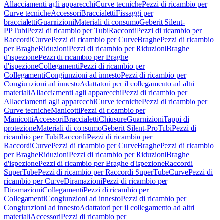
Allacciamenti agli apparecchi
Curve tecniche
Pezzi di ricambio per
Curve tecniche
Accessori
Braccialetti
Fissaggi per
braccialetti
Guarnizioni
Materiali di consumo
Geberit Silent-
PP
Tubi
Pezzi di ricambio per Tubi
Raccordi
Pezzi di ricambio per
Raccordi
Curve
Pezzi di ricambio per Curve
Braghe
Pezzi di ricambio
per Braghe
Riduzioni
Pezzi di ricambio per Riduzioni
Braghe
d'ispezione
Pezzi di ricambio per Braghe
d'ispezione
Collegamenti
Pezzi di ricambio per
Collegamenti
Congiunzioni ad innesto
Pezzi di ricambio per
Congiunzioni ad innesto
Adattatori per il collegamento ad altri
materiali
Allacciamenti agli apparecchi
Pezzi di ricambio per
Allacciamenti agli apparecchi
Curve tecniche
Pezzi di ricambio per
Curve tecniche
Manicotti
Pezzi di ricambio per
Manicotti
Accessori
Braccialetti
Chiusure
Guarnizioni
Tappi di
protezione
Materiali di consumo
Geberit Silent-Pro
Tubi
Pezzi di
ricambio per Tubi
Raccordi
Pezzi di ricambio per
Raccordi
Curve
Pezzi di ricambio per Curve
Braghe
Pezzi di ricambio
per Braghe
Riduzioni
Pezzi di ricambio per Riduzioni
Braghe
d'ispezione
Pezzi di ricambio per Braghe d'ispezione
Raccordi
SuperTube
Pezzi di ricambio per Raccordi SuperTube
Curve
Pezzi di
ricambio per Curve
Diramazioni
Pezzi di ricambio per
Diramazioni
Collegamenti
Pezzi di ricambio per
Collegamenti
Congiunzioni ad innesto
Pezzi di ricambio per
Congiunzioni ad innesto
Adattatori per il collegamento ad altri
materiali
Accessori
Pezzi di ricambio per