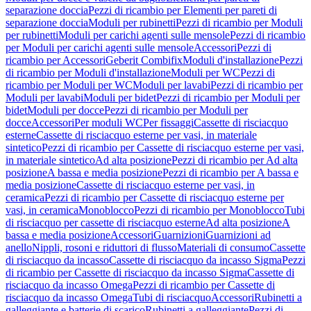
separazione doccia
Pezzi di ricambio per Elementi per pareti di
separazione doccia
Moduli per rubinetti
Pezzi di ricambio per Moduli
per rubinetti
Moduli per carichi agenti sulle mensole
Pezzi di ricambio
per Moduli per carichi agenti sulle mensole
Accessori
Pezzi di
ricambio per Accessori
Geberit Combifix
Moduli d'installazione
Pezzi
di ricambio per Moduli d'installazione
Moduli per WC
Pezzi di
ricambio per Moduli per WC
Moduli per lavabi
Pezzi di ricambio per
Moduli per lavabi
Moduli per bidet
Pezzi di ricambio per Moduli per
bidet
Moduli per docce
Pezzi di ricambio per Moduli per
docce
Accessori
Per moduli WC
Per fissaggi
Cassette di risciacquo
esterne
Cassette di risciacquo esterne per vasi, in materiale
sintetico
Pezzi di ricambio per Cassette di risciacquo esterne per vasi,
in materiale sintetico
Ad alta posizione
Pezzi di ricambio per Ad alta
posizione
A bassa e media posizione
Pezzi di ricambio per A bassa e
media posizione
Cassette di risciacquo esterne per vasi, in
ceramica
Pezzi di ricambio per Cassette di risciacquo esterne per
vasi, in ceramica
Monoblocco
Pezzi di ricambio per Monoblocco
Tubi
di risciacquo per cassette di risciacquo esterne
Ad alta posizione
A
bassa e media posizione
Accessori
Guarnizioni
Guarnizioni ad
anello
Nippli, rosoni e riduttori di flusso
Materiali di consumo
Cassette
di risciacquo da incasso
Cassette di risciacquo da incasso Sigma
Pezzi
di ricambio per Cassette di risciacquo da incasso Sigma
Cassette di
risciacquo da incasso Omega
Pezzi di ricambio per Cassette di
risciacquo da incasso Omega
Tubi di risciacquo
Accessori
Rubinetti a
galleggiante e batterie di scarico
Rubinetti a galleggiante
Pezzi di