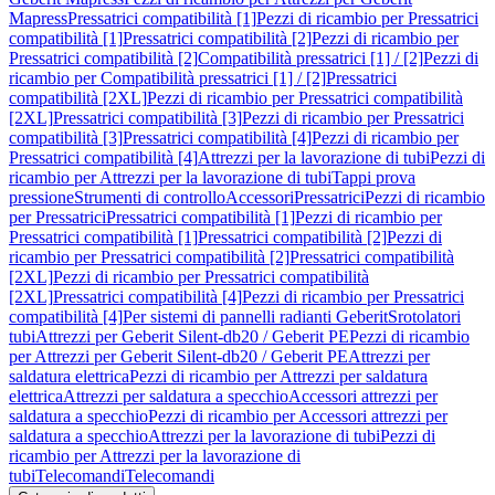
Mapress
Pressatrici compatibilità [1]
Pezzi di ricambio per Pressatrici
compatibilità [1]
Pressatrici compatibilità [2]
Pezzi di ricambio per
Pressatrici compatibilità [2]
Compatibilità pressatrici [1] / [2]
Pezzi di
ricambio per Compatibilità pressatrici [1] / [2]
Pressatrici
compatibilità [2XL]
Pezzi di ricambio per Pressatrici compatibilità
[2XL]
Pressatrici compatibilità [3]
Pezzi di ricambio per Pressatrici
compatibilità [3]
Pressatrici compatibilità [4]
Pezzi di ricambio per
Pressatrici compatibilità [4]
Attrezzi per la lavorazione di tubi
Pezzi di
ricambio per Attrezzi per la lavorazione di tubi
Tappi prova
pressione
Strumenti di controllo
Accessori
Pressatrici
Pezzi di ricambio
per Pressatrici
Pressatrici compatibilità [1]
Pezzi di ricambio per
Pressatrici compatibilità [1]
Pressatrici compatibilità [2]
Pezzi di
ricambio per Pressatrici compatibilità [2]
Pressatrici compatibilità
[2XL]
Pezzi di ricambio per Pressatrici compatibilità
[2XL]
Pressatrici compatibilità [4]
Pezzi di ricambio per Pressatrici
compatibilità [4]
Per sistemi di pannelli radianti Geberit
Srotolatori
tubi
Attrezzi per Geberit Silent-db20 / Geberit PE
Pezzi di ricambio
per Attrezzi per Geberit Silent-db20 / Geberit PE
Attrezzi per
saldatura elettrica
Pezzi di ricambio per Attrezzi per saldatura
elettrica
Attrezzi per saldatura a specchio
Accessori attrezzi per
saldatura a specchio
Pezzi di ricambio per Accessori attrezzi per
saldatura a specchio
Attrezzi per la lavorazione di tubi
Pezzi di
ricambio per Attrezzi per la lavorazione di
tubi
Telecomandi
Telecomandi