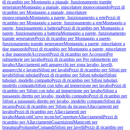
di ricambio per Montaggio a pianale, funzionamento tramite
generatore
Montaggio a pianale, miscelatore monocomando
Pezzi di
ricambio per Montaggio a pianale, miscelatore
monocomando
Montaggio a parete, funzionamento a rete
Pezzi di
ricambio per Montaggio a parete, funzionamento a rete
Montaggio a
parete, funzionamento a batteria
Pezzi di ricambio per Montaggio a
parete, funzionamento a batteria
Montaggio a parete, funzionamento
tramite generatore
Pezzi di ricambio per Montaggio a parete,
funzionamento tramite generatore
Montaggio a parete, miscelatore a
due manopole
Pezzi di ricambio per Montaggio a parete, miscelatore
a due manopole
Accessori
Pezzi di ricambio per Accessori
Per
rubinetterie per lavabo
Pezzi di ricambio per Per rubinetterie per
lavabo
Allacciamenti agli apparecchi per zona lavabo, lavelli,
apparecchi e lavatoi
Sifoni per lavabi
Pezzi di ricambio per Sifoni per
lavabi
Sifoni tubolari
Pezzi di ricambio per Sifoni tubolari
Sifoni
tubolari, modello compatto
Pezzi di ricambio per Sifoni tubolari,
modello compatto
Sifoni con tubo ad immersione per lavabo
Pezzi di
ricambio per Sifoni con tubo ad immersione per lavabo
Sifoni a
passaggio diretto per lavabo, modello compatto
Pezzi di ricambio per
Sifoni a passaggio diretto per lavabo, modello compatto
Sifoni da
incasso
Pezzi di ricambio per Sifoni da incasso
Allacciamenti per
lavabo
Pezzi di ricambio per Allacciamenti per
lavabo
Manicotti
Curve tecniche
Coperture
Allacciamenti
Pezzi di
ricambio per Allacciamenti
Guarnizioni
Manicotti per
brasatura
Prolunghe
Comandi
Sifoni per lavelli
Pezzi di ricambio per