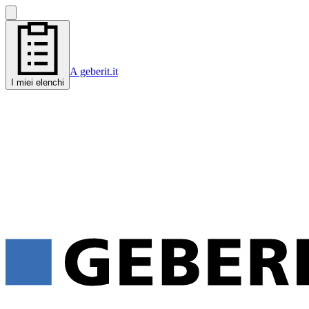
A geberit.it
I miei elenchi