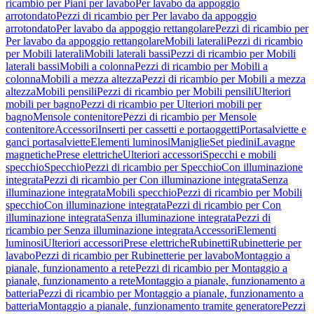
ricambio per Piani per lavabo
Per lavabo da appoggio
arrotondato
Pezzi di ricambio per Per lavabo da appoggio
arrotondato
Per lavabo da appoggio rettangolare
Pezzi di ricambio per
Per lavabo da appoggio rettangolare
Mobili laterali
Pezzi di ricambio
per Mobili laterali
Mobili laterali bassi
Pezzi di ricambio per Mobili
laterali bassi
Mobili a colonna
Pezzi di ricambio per Mobili a
colonna
Mobili a mezza altezza
Pezzi di ricambio per Mobili a mezza
altezza
Mobili pensili
Pezzi di ricambio per Mobili pensili
Ulteriori
mobili per bagno
Pezzi di ricambio per Ulteriori mobili per
bagno
Mensole contenitore
Pezzi di ricambio per Mensole
contenitore
Accessori
Inserti per cassetti e portaoggetti
Portasalviette e
ganci portasalviette
Elementi luminosi
Maniglie
Set piedini
Lavagne
magnetiche
Prese elettriche
Ulteriori accessori
Specchi e mobili
specchio
Specchio
Pezzi di ricambio per Specchio
Con illuminazione
integrata
Pezzi di ricambio per Con illuminazione integrata
Senza
illuminazione integrata
Mobili specchio
Pezzi di ricambio per Mobili
specchio
Con illuminazione integrata
Pezzi di ricambio per Con
illuminazione integrata
Senza illuminazione integrata
Pezzi di
ricambio per Senza illuminazione integrata
Accessori
Elementi
luminosi
Ulteriori accessori
Prese elettriche
Rubinetti
Rubinetterie per
lavabo
Pezzi di ricambio per Rubinetterie per lavabo
Montaggio a
pianale, funzionamento a rete
Pezzi di ricambio per Montaggio a
pianale, funzionamento a rete
Montaggio a pianale, funzionamento a
batteria
Pezzi di ricambio per Montaggio a pianale, funzionamento a
batteria
Montaggio a pianale, funzionamento tramite generatore
Pezzi