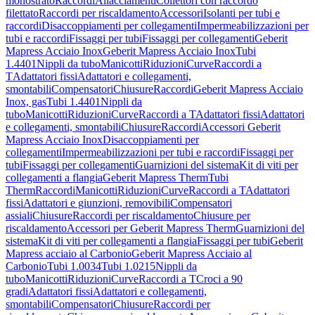
monostrato
Raccordi
Allacciamenti
Collettori con raccordo
filettato
Raccordi per riscaldamento
Accessori
Isolanti per tubi e
raccordi
Disaccoppiamenti per collegamenti
Impermeabilizzazioni per
tubi e raccordi
Fissaggi per tubi
Fissaggi per collegamenti
Geberit
Mapress Acciaio Inox
Geberit Mapress Acciaio Inox
Tubi
1.4401
Nippli da tubo
Manicotti
Riduzioni
Curve
Raccordi a
T
Adattatori fissi
Adattatori e collegamenti,
smontabili
Compensatori
Chiusure
Raccordi
Geberit Mapress Acciaio
Inox, gas
Tubi 1.4401
Nippli da
tubo
Manicotti
Riduzioni
Curve
Raccordi a T
Adattatori fissi
Adattatori
e collegamenti, smontabili
Chiusure
Raccordi
Accessori Geberit
Mapress Acciaio Inox
Disaccoppiamenti per
collegamenti
Impermeabilizzazioni per tubi e raccordi
Fissaggi per
tubi
Fissaggi per collegamenti
Guarnizioni del sistema
Kit di viti per
collegamenti a flangia
Geberit Mapress Therm
Tubi
Therm
Raccordi
Manicotti
Riduzioni
Curve
Raccordi a T
Adattatori
fissi
Adattatori e giunzioni, removibili
Compensatori
assiali
Chiusure
Raccordi per riscaldamento
Chiusure per
riscaldamento
Accessori per Geberit Mapress Therm
Guarnizioni del
sistema
Kit di viti per collegamenti a flangia
Fissaggi per tubi
Geberit
Mapress acciaio al Carbonio
Geberit Mapress Acciaio al
Carbonio
Tubi 1.0034
Tubi 1.0215
Nippli da
tubo
Manicotti
Riduzioni
Curve
Raccordi a T
Croci a 90
gradi
Adattatori fissi
Adattatori e collegamenti,
smontabili
Compensatori
Chiusure
Raccordi per