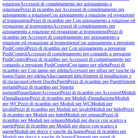
rotazione
Accessori di completamento per azionamento a
rotazione
Pezzi di ricambio per Accessori di completamento per
azionamento a rotazione
Con azionamento a rotazione ed erogazione
al troppopieno
Pezzi di ricambio per Con azionamento a rotazione ed
erogazione al troppopieno
Accessori di completamento per
azionamento a rotazione ed erogazione al troppopieno
Pezzi di
ricambio per Accessori di completamento per azionamento a
rotazione ed erogazione al troppopieno
Con azionamento a pressione
PushControl
Pezzi di ricambio per Con azionamento a pressione
PushControl
Accessori di completamento per comando a pressione
PushControl
Pezzi di ricambio per Accessori di completamento per
comando a pressione PushControl
Con tappo per piletta
Pezzi di
ricambio per Con tappo per piletta
Accessori per sifoni per vasche da
bagno
Tappi per piletta
Allacciamenti idrici
Sistemi di installazione e
di risciacquo
Geberit Duofix
Pareti
Pezzi di ricambio per Pareti
Sistemi
portanti
Pezzi di ricambio per Sistemi
portanti
Pannellature
Accessori
Pezzi di ricambio per Accessori
Moduli
d'installazione
Pezzi di ricambio per Moduli d'installazione
Moduli
per WC
Pezzi di ricambio per Moduli per WC
Moduli per
lavabi
Pezzi di ricambio per Moduli per lavabi
Moduli per bidet
Pezzi
di ricambio per Moduli per bidet
Moduli per orinatoi
Pezzi di
ricambio per Moduli per orinatoi
Moduli per docce con scarico a
parete
Pezzi di ricambio per Moduli per docce con scarico a
parete
Moduli per docce e vasche da bagno
Pezzi di ricambio per
Moduli per docce e vasche da bagno
Elementi per pareti di