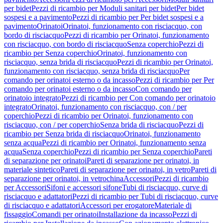
per bidet
Pezzi di ricambio per Moduli sanitari per bidet
Per bidet
sospesi e a pavimento
Pezzi di ricambio per Per bidet sospesi e a
pavimento
Orinatoi
Orinatoi, funzionamento con risciacquo, con
bordo di risciacquo
Pezzi di ricambio per Orinatoi, funzionamento
con risciacquo, con bordo di risciacquo
Senza coperchio
Pezzi di
ricambio per Senza coperchio
Orinatoi, funzionamento con
risciacquo, senza brida di risciacquo
Pezzi di ricambio per Orinatoi,
funzionamento con risciacquo, senza brida di risciacquo
Per
comando per orinatoi esterno o da incasso
Pezzi di ricambio per Per
comando per orinatoi esterno o da incasso
Con comando per
orinatoio integrato
Pezzi di ricambio per Con comando per orinatoio
integrato
Orinatoi, funzionamento con risciacquo, con / per
coperchio
Pezzi di ricambio per Orinatoi, funzionamento con
risciacquo, con / per coperchio
Senza brida di risciacquo
Pezzi di
ricambio per Senza brida di risciacquo
Orinatoi, funzionamento
senza acqua
Pezzi di ricambio per Orinatoi, funzionamento senza
acqua
Senza coperchio
Pezzi di ricambio per Senza coperchio
Pareti
di separazione per orinatoi
Pareti di separazione per orinatoi, in
materiale sintetico
Pareti di separazione per orinatoi, in vetro
Pareti di
separazione per orinatoi, in vetrochina
Accessori
Pezzi di ricambio
per Accessori
Sifoni e accessori sifone
Tubi di risciacquo, curve di
risciacquo e adattatori
Pezzi di ricambio per Tubi di risciacquo, curve
di risciacquo e adattatori
Accessori per erogatore
Materiale di
fissaggio
Comandi per orinatoi
Installazione da incasso
Pezzi di