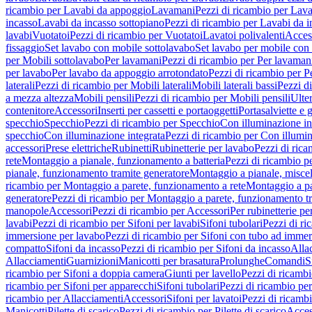
ricambio per Lavabi da appoggio
Lavamani
Pezzi di ricambio per Lav
incasso
Lavabi da incasso sottopiano
Pezzi di ricambio per Lavabi da i
lavabi
Vuotatoi
Pezzi di ricambio per Vuotatoi
Lavatoi polivalenti
Acces
fissaggio
Set lavabo con mobile sottolavabo
Set lavabo per mobile con
per Mobili sottolavabo
Per lavamani
Pezzi di ricambio per Per lavaman
per lavabo
Per lavabo da appoggio arrotondato
Pezzi di ricambio per P
laterali
Pezzi di ricambio per Mobili laterali
Mobili laterali bassi
Pezzi di
a mezza altezza
Mobili pensili
Pezzi di ricambio per Mobili pensili
Ulte
contenitore
Accessori
Inserti per cassetti e portaoggetti
Portasalviette e 
specchio
Specchio
Pezzi di ricambio per Specchio
Con illuminazione in
specchio
Con illuminazione integrata
Pezzi di ricambio per Con illumin
accessori
Prese elettriche
Rubinetti
Rubinetterie per lavabo
Pezzi di rica
rete
Montaggio a pianale, funzionamento a batteria
Pezzi di ricambio p
pianale, funzionamento tramite generatore
Montaggio a pianale, misc
ricambio per Montaggio a parete, funzionamento a rete
Montaggio a pa
generatore
Pezzi di ricambio per Montaggio a parete, funzionamento t
manopole
Accessori
Pezzi di ricambio per Accessori
Per rubinetterie pe
lavabi
Pezzi di ricambio per Sifoni per lavabi
Sifoni tubolari
Pezzi di ri
immersione per lavabo
Pezzi di ricambio per Sifoni con tubo ad immer
compatto
Sifoni da incasso
Pezzi di ricambio per Sifoni da incasso
Alla
Allacciamenti
Guarnizioni
Manicotti per brasatura
Prolunghe
Comandi
S
ricambio per Sifoni a doppia camera
Giunti per lavello
Pezzi di ricambi
ricambio per Sifoni per apparecchi
Sifoni tubolari
Pezzi di ricambio per
ricambio per Allacciamenti
Accessori
Sifoni per lavatoi
Pezzi di ricambi
Manicotti
Pilette di scarico
Pezzi di ricambio per Pilette di scarico
Acces