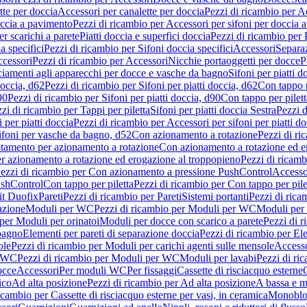
tte per doccia
Accessori per canalette per doccia
Pezzi di ricambio per Ac
occia a pavimento
Pezzi di ricambio per Accessori per sifoni per doccia 
r scarichi a parete
Piatti doccia e superfici doccia
Pezzi di ricambio per P
a specifici
Pezzi di ricambio per Sifoni doccia specifici
Accessori
Separa
cessori
Pezzi di ricambio per Accessori
Nicchie portaoggetti per docce
P
ciamenti agli apparecchi per docce e vasche da bagno
Sifoni per piatti d
doccia, d62
Pezzi di ricambio per Sifoni per piatti doccia, d62
Con tappo p
90
Pezzi di ricambio per Sifoni per piatti doccia, d90
Con tappo per pilett
zi di ricambio per Tappi per piletta
Sifoni per piatti doccia Sestra
Pezzi d
 per piatti doccia
Pezzi di ricambio per Accessori per sifoni per piatti do
ifoni per vasche da bagno, d52
Con azionamento a rotazione
Pezzi di r
etamento per azionamento a rotazione
Con azionamento a rotazione ed e
r azionamento a rotazione ed erogazione al troppopieno
Pezzi di ricam
ezzi di ricambio per Con azionamento a pressione PushControl
Accesso
ushControl
Con tappo per piletta
Pezzi di ricambio per Con tappo per pile
it Duofix
Pareti
Pezzi di ricambio per Pareti
Sistemi portanti
Pezzi di rica
azione
Moduli per WC
Pezzi di ricambio per Moduli per WC
Moduli per 
per Moduli per orinatoi
Moduli per docce con scarico a parete
Pezzi di r
 bagno
Elementi per pareti di separazione doccia
Pezzi di ricambio per Ele
ole
Pezzi di ricambio per Moduli per carichi agenti sulle mensole
Access
r WC
Pezzi di ricambio per Moduli per WC
Moduli per lavabi
Pezzi di ri
occe
Accessori
Per moduli WC
Per fissaggi
Cassette di risciacquo esterne
C
ico
Ad alta posizione
Pezzi di ricambio per Ad alta posizione
A bassa e m
icambio per Cassette di risciacquo esterne per vasi, in ceramica
Monoblo