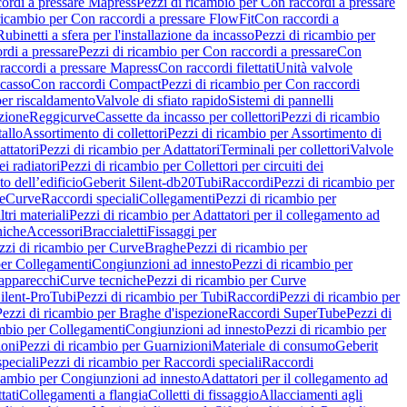
ordi a pressare Mapress
Pezzi di ricambio per Con raccordi a pressare
ricambio per Con raccordi a pressare FlowFit
Con raccordi a
Rubinetti a sfera per l'installazione da incasso
Pezzi di ricambio per
rdi a pressare
Pezzi di ricambio per Con raccordi a pressare
Con
raccordi a pressare Mapress
Con raccordi filettati
Unità valvole
ncasso
Con raccordi Compact
Pezzi di ricambio per Con raccordi
per riscaldamento
Valvole di sfiato rapido
Sistemi di pannelli
azione
Reggicurve
Cassette da incasso per collettori
Pezzi di ricambio
tallo
Assortimento di collettori
Pezzi di ricambio per Assortimento di
ttatori
Pezzi di ricambio per Adattatori
Terminali per collettori
Valvole
ei radiatori
Pezzi di ricambio per Collettori per circuiti dei
o dell’edificio
Geberit Silent-db20
Tubi
Raccordi
Pezzi di ricambio per
e
Curve
Raccordi speciali
Collegamenti
Pezzi di ricambio per
tri materiali
Pezzi di ricambio per Adattatori per il collegamento ad
niche
Accessori
Braccialetti
Fissaggi per
zzi di ricambio per Curve
Braghe
Pezzi di ricambio per
per Collegamenti
Congiunzioni ad innesto
Pezzi di ricambio per
 apparecchi
Curve tecniche
Pezzi di ricambio per Curve
ilent-Pro
Tubi
Pezzi di ricambio per Tubi
Raccordi
Pezzi di ricambio per
Pezzi di ricambio per Braghe d'ispezione
Raccordi SuperTube
Pezzi di
ambio per Collegamenti
Congiunzioni ad innesto
Pezzi di ricambio per
ioni
Pezzi di ricambio per Guarnizioni
Materiale di consumo
Geberit
peciali
Pezzi di ricambio per Raccordi speciali
Raccordi
icambio per Congiunzioni ad innesto
Adattatori per il collegamento ad
tati
Collegamenti a flangia
Colletti di fissaggio
Allacciamenti agli