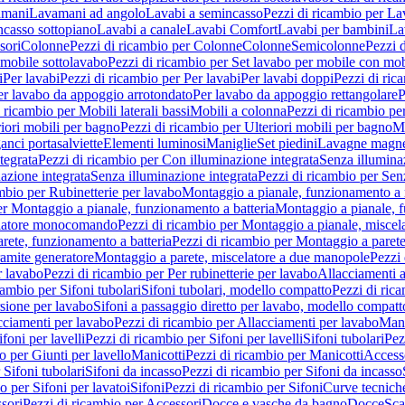
amani
Lavamani ad angolo
Lavabi a semincasso
Pezzi di ricambio per La
ncasso sottopiano
Lavabi a canale
Lavabi Comfort
Lavabi per bambini
La
sori
Colonne
Pezzi di ricambio per Colonne
Colonne
Semicolonne
Pezzi 
 mobile sottolavabo
Pezzi di ricambio per Set lavabo per mobile con mob
i
Per lavabi
Pezzi di ricambio per Per lavabi
Per lavabi doppi
Pezzi di ric
er lavabo da appoggio arrotondato
Per lavabo da appoggio rettangolare
P
 ricambio per Mobili laterali bassi
Mobili a colonna
Pezzi di ricambio pe
riori mobili per bagno
Pezzi di ricambio per Ulteriori mobili per bagno
Me
ganci portasalviette
Elementi luminosi
Maniglie
Set piedini
Lavagne magne
tegrata
Pezzi di ricambio per Con illuminazione integrata
Senza illumina
azione integrata
Senza illuminazione integrata
Pezzi di ricambio per Sen
mbio per Rubinetterie per lavabo
Montaggio a pianale, funzionamento a 
er Montaggio a pianale, funzionamento a batteria
Montaggio a pianale, 
elatore monocomando
Pezzi di ricambio per Montaggio a pianale, misc
rete, funzionamento a batteria
Pezzi di ricambio per Montaggio a parete
ramite generatore
Montaggio a parete, miscelatore a due manopole
Pezzi 
r lavabo
Pezzi di ricambio per Per rubinetterie per lavabo
Allacciamenti a
cambio per Sifoni tubolari
Sifoni tubolari, modello compatto
Pezzi di ric
sione per lavabo
Sifoni a passaggio diretto per lavabo, modello compatt
cciamenti per lavabo
Pezzi di ricambio per Allacciamenti per lavabo
Mani
ifoni per lavelli
Pezzi di ricambio per Sifoni per lavelli
Sifoni tubolari
Pez
o per Giunti per lavello
Manicotti
Pezzi di ricambio per Manicotti
Access
 Sifoni tubolari
Sifoni da incasso
Pezzi di ricambio per Sifoni da incasso
o per Sifoni per lavatoi
Sifoni
Pezzi di ricambio per Sifoni
Curve tecnich
sori
Pezzi di ricambio per Accessori
Docce e vasche da bagno
Docce
Sca