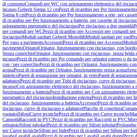
di consumo
Comandi per WC con azionamento elettronico del risciac
incasso Geberit Sigma 12 cm
Pezzi di ricambio per Per funzionamento 
Sigma 8 cm
Pezzi di ricambio per Per funzionamento a rete, per casse
di ricambio per Per funzionamento a batteria, per cassette di risciac
azionamento pneumatico del risciacquo
Per risciacquo a due quantità
P
per comandi per WC
Pezzi di ricambio per Accessori per comandi pe
risciacquo
Moduli sanitari Geberit Monolith
Moduli sanitari per vasi
Pez
Per vaso a pavimento
Accessori
Pezzi di ricambio per Accessori
Moduli 
pavimento
Orinatoi
Orinatoi, funzionamento con risciacquo, con bordo 
Senza coperchio
Orinatoi, funzionamento con risciacquo, senza brida d
incasso
Pezzi di ricambio per Per comando per orinatoi esterno o da i
con / per coperchio
Pezzi di ricambio per Orinatoi, funzionamento con 
acqua
Pezzi di ricambio per Orinatoi, funzionamento senza acqua
Senz
sintetico
Pareti di separazione per orinatoi, in vetro
Pareti di separazion
adattatori
Pezzi di ricambio per Tubi di risciacquo, curve di risciacquo 
incasso
Con azionamento elettronico del risciacquo, funzionamento a r
funzionamento a batteria
Pezzi di ricambio per Con azionamento elettr
pneumatico del risciacquo
Installazione esterna
Pezzi di ricambio per In
del risciacquo, funzionamento a batteria
Accessori
Pezzi di ricambio pe
risciacquo, curve di risciacquo e adattatori
Placche di copertura
Comand
vuotatoi
Sifoni
Curve tecniche
Pezzi di ricambio per Curve tecniche
Man
Cannotti
Raccordi in PVC
Pezzi di ricambio per Raccordi in PVC
Mors
orinatoio
Sifoni tubolari
Pezzi di ricambio per Sifoni tubolari
Prolunghe 
per Curve tecniche
Sifoni per bidet
Pezzi di ricambio per Sifoni per bid
lavabo
Lavabi
Lavabi
Pezzi di ricambio per Lavabi
Lavabi doppi
Pezzi 