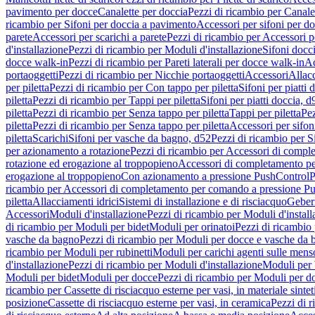
pavimento per docce
Canalette per doccia
Pezzi di ricambio per Canale
ricambio per Sifoni per doccia a pavimento
Accessori per sifoni per d
parete
Accessori per scarichi a parete
Pezzi di ricambio per Accessori pe
d'installazione
Pezzi di ricambio per Moduli d'installazione
Sifoni docci
docce walk-in
Pezzi di ricambio per Pareti laterali per docce walk-in
Ac
portaoggetti
Pezzi di ricambio per Nicchie portaoggetti
Accessori
Allac
per piletta
Pezzi di ricambio per Con tappo per piletta
Sifoni per piatti 
piletta
Pezzi di ricambio per Tappi per piletta
Sifoni per piatti doccia, d
piletta
Pezzi di ricambio per Senza tappo per piletta
Tappi per piletta
Pez
piletta
Pezzi di ricambio per Senza tappo per piletta
Accessori per sifoni
piletta
Scarichi
Sifoni per vasche da bagno, d52
Pezzi di ricambio per S
per azionamento a rotazione
Pezzi di ricambio per Accessori di compl
rotazione ed erogazione al troppopieno
Accessori di completamento pe
erogazione al troppopieno
Con azionamento a pressione PushControl
P
ricambio per Accessori di completamento per comando a pressione P
piletta
Allacciamenti idrici
Sistemi di installazione e di risciacquo
Geber
Accessori
Moduli d'installazione
Pezzi di ricambio per Moduli d'install
di ricambio per Moduli per bidet
Moduli per orinatoi
Pezzi di ricambio 
vasche da bagno
Pezzi di ricambio per Moduli per docce e vasche da
ricambio per Moduli per rubinetti
Moduli per carichi agenti sulle mens
d'installazione
Pezzi di ricambio per Moduli d'installazione
Moduli pe
Moduli per bidet
Moduli per docce
Pezzi di ricambio per Moduli per d
ricambio per Cassette di risciacquo esterne per vasi, in materiale sintet
posizione
Cassette di risciacquo esterne per vasi, in ceramica
Pezzi di r