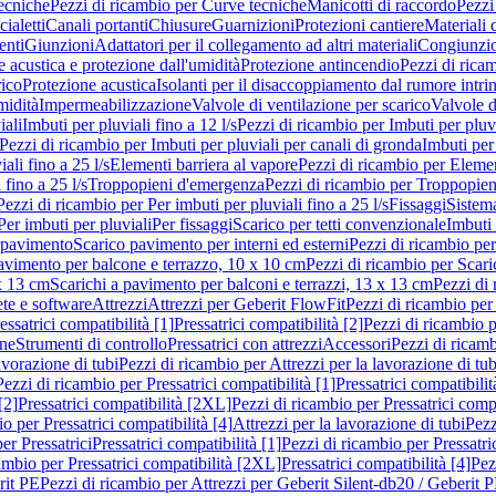
ecniche
Pezzi di ricambio per Curve tecniche
Manicotti di raccordo
Pezzi
ialetti
Canali portanti
Chiusure
Guarnizioni
Protezioni cantiere
Materiali
nti
Giunzioni
Adattatori per il collegamento ad altri materiali
Congiunzio
 acustica e protezione dall'umidità
Protezione antincendio
Pezzi di rica
rico
Protezione acustica
Isolanti per il disaccoppiamento dal rumore intri
midità
Impermeabilizzazione
Valvole di ventilazione per scarico
Valvole d
iali
Imbuti per pluviali fino a 12 l/s
Pezzi di ricambio per Imbuti per pluvi
Pezzi di ricambio per Imbuti per pluviali per canali di gronda
Imbuti per 
ali fino a 25 l/s
Elementi barriera al vapore
Pezzi di ricambio per Elemen
 fino a 25 l/s
Troppopieni d'emergenza
Pezzi di ricambio per Troppopie
Pezzi di ricambio per Per imbuti per pluviali fino a 25 l/s
Fissaggi
Sistem
Per imbuti per pluviali
Per fissaggi
Scarico per tetti convenzionale
Imbuti 
 pavimento
Scarico pavimento per interni ed esterni
Pezzi di ricambio per
pavimento per balcone e terrazzo, 10 x 10 cm
Pezzi di ricambio per Scari
x 13 cm
Scarichi a pavimento per balconi e terrazzi, 13 x 13 cm
Pezzi di 
ete e software
Attrezzi
Attrezzi per Geberit FlowFit
Pezzi di ricambio per
ssatrici compatibilità [1]
Pressatrici compatibilità [2]
Pezzi di ricambio p
one
Strumenti di controllo
Pressatrici con attrezzi
Accessori
Pezzi di ricam
avorazione di tubi
Pezzi di ricambio per Attrezzi per la lavorazione di tub
Pezzi di ricambio per Pressatrici compatibilità [1]
Pressatrici compatibilit
[2]
Pressatrici compatibilità [2XL]
Pezzi di ricambio per Pressatrici comp
o per Pressatrici compatibilità [4]
Attrezzi per la lavorazione di tubi
Pezz
er Pressatrici
Pressatrici compatibilità [1]
Pezzi di ricambio per Pressatric
ambio per Pressatrici compatibilità [2XL]
Pressatrici compatibilità [4]
Pez
rit PE
Pezzi di ricambio per Attrezzi per Geberit Silent-db20 / Geberit 