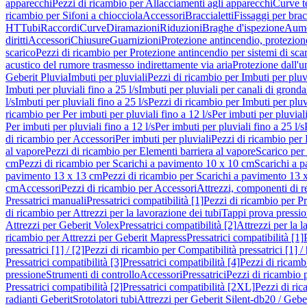
apparecchi
Pezzi di ricambio per Allacciamenti agli apparecchi
Curve t
ricambio per Sifoni a chiocciola
Accessori
Braccialetti
Fissaggi per bracc
HT
Tubi
Raccordi
Curve
Diramazioni
Riduzioni
Braghe d'ispezione
Aume
diritti
Accessori
Chiusure
Guarnizioni
Protezione antincendio, protezione
scarico
Pezzi di ricambio per Protezione antincendio per sistemi di sca
acustico del rumore trasmesso indirettamente via aria
Protezione dall'u
Geberit Pluvia
Imbuti per pluviali
Pezzi di ricambio per Imbuti per pluv
Imbuti per pluviali fino a 25 l/s
Imbuti per pluviali per canali di gronda
l/s
Imbuti per pluviali fino a 25 l/s
Pezzi di ricambio per Imbuti per pluvi
ricambio per Per imbuti per pluviali fino a 12 l/s
Per imbuti per pluviali
Per imbuti per pluviali fino a 12 l/s
Per imbuti per pluviali fino a 25 l/s
di ricambio per Accessori
Per imbuti per pluviali
Pezzi di ricambio per 
al vapore
Pezzi di ricambio per Elementi barriera al vapore
Scarico per
cm
Pezzi di ricambio per Scarichi a pavimento 10 x 10 cm
Scarichi a 
pavimento 13 x 13 cm
Pezzi di ricambio per Scarichi a pavimento 13 
cm
Accessori
Pezzi di ricambio per Accessori
Attrezzi, componenti di r
Pressatrici manuali
Pressatrici compatibilità [1]
Pezzi di ricambio per Pre
di ricambio per Attrezzi per la lavorazione dei tubi
Tappi prova pressi
Attrezzi per Geberit Volex
Pressatrici compatibilità [2]
Attrezzi per la l
ricambio per Attrezzi per Geberit Mapress
Pressatrici compatibilità [1]
pressatrici [1] / [2]
Pezzi di ricambio per Compatibilità pressatrici [1] / 
Pressatrici compatibilità [3]
Pressatrici compatibilità [4]
Pezzi di ricambi
pressione
Strumenti di controllo
Accessori
Pressatrici
Pezzi di ricambio p
Pressatrici compatibilità [2]
Pressatrici compatibilità [2XL]
Pezzi di ric
radianti Geberit
Srotolatori tubi
Attrezzi per Geberit Silent-db20 / Gebe