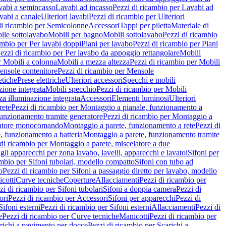
vabi a semincasso
Lavabi ad incasso
Pezzi di ricambio per Lavabi ad
vabi a canale
Ulteriori lavabi
Pezzi di ricambio per Ulteriori
di ricambio per Semicolonne
Accessori
Tappi per piletta
Materiale di
ile sottolavabo
Mobili per bagno
Mobili sottolavabo
Pezzi di ricambio
ambio per Per lavabi doppi
Piani per lavabo
Pezzi di ricambio per Piani
ezzi di ricambio per Per lavabo da appoggio rettangolare
Mobili
r Mobili a colonna
Mobili a mezza altezza
Pezzi di ricambio per Mobili
nsole contenitore
Pezzi di ricambio per Mensole
tiche
Prese elettriche
Ulteriori accessori
Specchi e mobili
zione integrata
Mobili specchio
Pezzi di ricambio per Mobili
za illuminazione integrata
Accessori
Elementi luminosi
Ulteriori
rete
Pezzi di ricambio per Montaggio a pianale, funzionamento a
funzionamento tramite generatore
Pezzi di ricambio per Montaggio a
elatore monocomando
Montaggio a parete, funzionamento a rete
Pezzi di
, funzionamento a batteria
Montaggio a parete, funzionamento tramite
di ricambio per Montaggio a parete, miscelatore a due
gli apparecchi per zona lavabo, lavelli, apparecchi e lavatoi
Sifoni per
ambio per Sifoni tubolari, modello compatto
Sifoni con tubo ad
o
Pezzi di ricambio per Sifoni a passaggio diretto per lavabo, modello
cotti
Curve tecniche
Coperture
Allacciamenti
Pezzi di ricambio per
zi di ricambio per Sifoni tubolari
Sifoni a doppia camera
Pezzi di
ori
Pezzi di ricambio per Accessori
Sifoni per apparecchi
Pezzi di
Sifoni esterni
Pezzi di ricambio per Sifoni esterni
Allacciamenti
Pezzi di
e
Pezzi di ricambio per Curve tecniche
Manicotti
Pezzi di ricambio per
richi a pavimento per docce
Pezzi di ricambio per Scarichi a