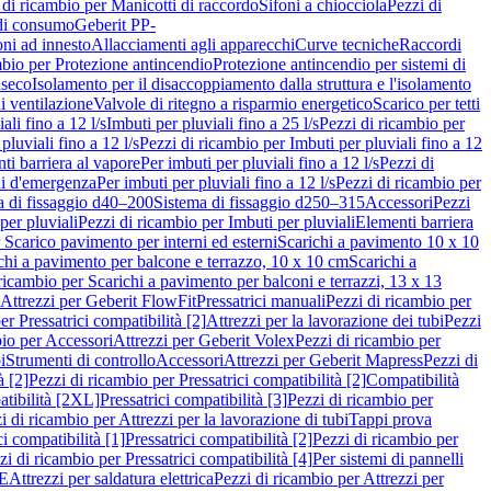
 di ricambio per Manicotti di raccordo
Sifoni a chiocciola
Pezzi di
 di consumo
Geberit PP-
ni ad innesto
Allacciamenti agli apparecchi
Curve tecniche
Raccordi
mbio per Protezione antincendio
Protezione antincendio per sistemi di
nseco
Isolamento per il disaccoppiamento dalla struttura e l'isolamento
i ventilazione
Valvole di ritegno a risparmio energetico
Scarico per tetti
ali fino a 12 l/s
Imbuti per pluviali fino a 25 l/s
Pezzi di ricambio per
pluviali fino a 12 l/s
Pezzi di ricambio per Imbuti per pluviali fino a 12
ti barriera al vapore
Per imbuti per pluviali fino a 12 l/s
Pezzi di
ni d'emergenza
Per imbuti per pluviali fino a 12 l/s
Pezzi di ricambio per
a di fissaggio d40–200
Sistema di fissaggio d250–315
Accessori
Pezzi
per pluviali
Pezzi di ricambio per Imbuti per pluviali
Elementi barriera
 Scarico pavimento per interni ed esterni
Scarichi a pavimento 10 x 10
chi a pavimento per balcone e terrazzo, 10 x 10 cm
Scarichi a
ricambio per Scarichi a pavimento per balconi e terrazzi, 13 x 13
 Attrezzi per Geberit FlowFit
Pressatrici manuali
Pezzi di ricambio per
er Pressatrici compatibilità [2]
Attrezzi per la lavorazione dei tubi
Pezzi
bio per Accessori
Attrezzi per Geberit Volex
Pezzi di ricambio per
i
Strumenti di controllo
Accessori
Attrezzi per Geberit Mapress
Pezzi di
à [2]
Pezzi di ricambio per Pressatrici compatibilità [2]
Compatibilità
atibilità [2XL]
Pressatrici compatibilità [3]
Pezzi di ricambio per
i di ricambio per Attrezzi per la lavorazione di tubi
Tappi prova
i compatibilità [1]
Pressatrici compatibilità [2]
Pezzi di ricambio per
zi di ricambio per Pressatrici compatibilità [4]
Per sistemi di pannelli
PE
Attrezzi per saldatura elettrica
Pezzi di ricambio per Attrezzi per