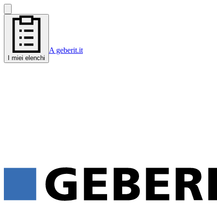
A geberit.it
I miei elenchi