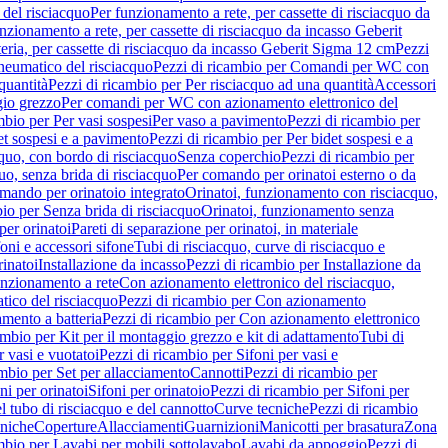
del risciacquo
Per funzionamento a rete, per cassette di risciacquo da
nzionamento a rete, per cassette di risciacquo da incasso Geberit
eria, per cassette di risciacquo da incasso Geberit Sigma 12 cm
Pezzi
umatico del risciacquo
Pezzi di ricambio per Comandi per WC con
quantità
Pezzi di ricambio per Per risciacquo ad una quantità
Accessori
gio grezzo
Per comandi per WC con azionamento elettronico del
mbio per Per vasi sospesi
Per vaso a pavimento
Pezzi di ricambio per
et sospesi e a pavimento
Pezzi di ricambio per Per bidet sospesi e a
quo, con bordo di risciacquo
Senza coperchio
Pezzi di ricambio per
uo, senza brida di risciacquo
Per comando per orinatoi esterno o da
mando per orinatoio integrato
Orinatoi, funzionamento con risciacquo,
bio per Senza brida di risciacquo
Orinatoi, funzionamento senza
per orinatoi
Pareti di separazione per orinatoi, in materiale
foni e accessori sifone
Tubi di risciacquo, curve di risciacquo e
inatoi
Installazione da incasso
Pezzi di ricambio per Installazione da
unzionamento a rete
Con azionamento elettronico del risciacquo,
ico del risciacquo
Pezzi di ricambio per Con azionamento
mento a batteria
Pezzi di ricambio per Con azionamento elettronico
ambio per Kit per il montaggio grezzo e kit di adattamento
Tubi di
r vasi e vuotatoi
Pezzi di ricambio per Sifoni per vasi e
ambio per Set per allacciamento
Cannotti
Pezzi di ricambio per
ni per orinatoi
Sifoni per orinatoio
Pezzi di ricambio per Sifoni per
l tubo di risciacquo e del cannotto
Curve tecniche
Pezzi di ricambio
cniche
Coperture
Allacciamenti
Guarnizioni
Manicotti per brasatura
Zona
mbio per Lavabi per mobili sottolavabo
Lavabi da appoggio
Pezzi di