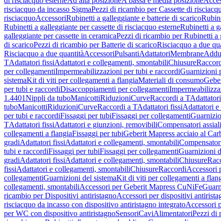
di risciacquo esterne
Ad alta posizione
A bassa e media posizione
Acces
risciacquo da incasso Sigma
Pezzi di ricambio per Cassette di risciac
risciacquo
Accessori
Rubinetti a galleggiante e batterie di scarico
Rubine
Rubinetti a galleggiante per cassette di risciacquo esterne
Rubinetti a g
galleggiante per cassette in ceramica
Pezzi di ricambio per Rubinetti a 
di scarico
Pezzi di ricambio per Batterie di scarico
Risciacquo a due qua
Risciacquo a due quantità
Accessori
Pulsanti
Adattatori
Membrane
Adduz
T
Adattatori fissi
Adattatori e collegamenti, smontabili
Chiusure
Raccord
per collegamenti
Impermeabilizzazioni per tubi e raccordi
Guarnizioni 
sistema
Kit di viti per collegamenti a flangia
Materiali di consumo
Geber
per tubi e raccordi
Disaccoppiamenti per collegamenti
Impermeabilizzaz
1.4401
Nippli da tubo
Manicotti
Riduzioni
Curve
Raccordi a T
Adattatori
tubo
Manicotti
Riduzioni
Curve
Raccordi a T
Adattatori fissi
Adattatori e
per tubi e raccordi
Fissaggi per tubi
Fissaggi per collegamenti
Guarnizio
T
Adattatori fissi
Adattatori e giunzioni, removibili
Compensatori assial
collegamenti a flangia
Fissaggi per tubi
Geberit Mapress acciaio al Car
gradi
Adattatori fissi
Adattatori e collegamenti, smontabili
Compensator
tubi e raccordi
Fissaggi per tubi
Fissaggi per collegamenti
Guarnizioni d
gradi
Adattatori fissi
Adattatori e collegamenti, smontabili
Chiusure
Rac
fissi
Adattatori e collegamenti, smontabili
Chiusure
Raccordi
Accessori 
collegamenti
Guarnizioni del sistema
Kit di viti per collegamenti a flan
collegamenti, smontabili
Accessori per Geberit Mapress CuNiFe
Guarn
ricambio per Dispositivi antiristagno
Accessori per dispositivi antirist
risciacquo da incasso con dispositivo antiristagno integrato
Accessori p
per WC con dispositivo antiristagno
Sensori
Cavi
Alimentatori
Pezzi di 