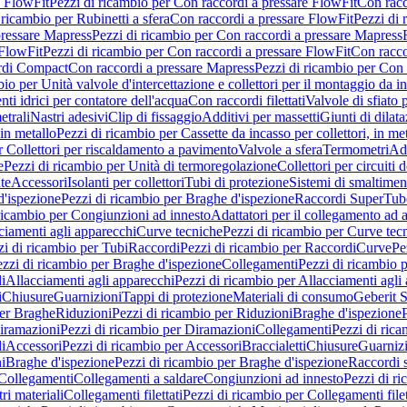
e FlowFit
Pezzi di ricambio per Con raccordi a pressare FlowFit
Con racc
 ricambio per Rubinetti a sfera
Con raccordi a pressare FlowFit
Pezzi di 
pressare Mapress
Pezzi di ricambio per Con raccordi a pressare Mapress
 FlowFit
Pezzi di ricambio per Con raccordi a pressare FlowFit
Con racco
ordi Compact
Con raccordi a pressare Mapress
Pezzi di ricambio per Con 
io per Unità valvole d'intercettazione e collettori per il montaggio da i
ti idrici per contatore dell'acqua
Con raccordi filettati
Valvole di sfiato 
etrali
Nastri adesivi
Clip di fissaggio
Additivi per massetti
Giunti di dilat
 in metallo
Pezzi di ricambio per Cassette da incasso per collettori, in me
r Collettori per riscaldamento a pavimento
Valvole a sfera
Termometri
Ada
e
Pezzi di ricambio per Unità di termoregolazione
Collettori per circuiti d
te
Accessori
Isolanti per collettori
Tubi di protezione
Sistemi di smaltiment
d'ispezione
Pezzi di ricambio per Braghe d'ispezione
Raccordi SuperTub
ricambio per Congiunzioni ad innesto
Adattatori per il collegamento ad al
ciamenti agli apparecchi
Curve tecniche
Pezzi di ricambio per Curve tec
zi di ricambio per Tubi
Raccordi
Pezzi di ricambio per Raccordi
Curve
Pe
zzi di ricambio per Braghe d'ispezione
Collegamenti
Pezzi di ricambio 
li
Allacciamenti agli apparecchi
Pezzi di ricambio per Allacciamenti agli
i
Chiusure
Guarnizioni
Tappi di protezione
Materiali di consumo
Geberit S
per Braghe
Riduzioni
Pezzi di ricambio per Riduzioni
Braghe d'ispezione
iramazioni
Pezzi di ricambio per Diramazioni
Collegamenti
Pezzi di ric
li
Accessori
Pezzi di ricambio per Accessori
Braccialetti
Chiusure
Guarniz
i
Braghe d'ispezione
Pezzi di ricambio per Braghe d'ispezione
Raccordi s
 Collegamenti
Collegamenti a saldare
Congiunzioni ad innesto
Pezzi di r
ri materiali
Collegamenti filettati
Pezzi di ricambio per Collegamenti filet