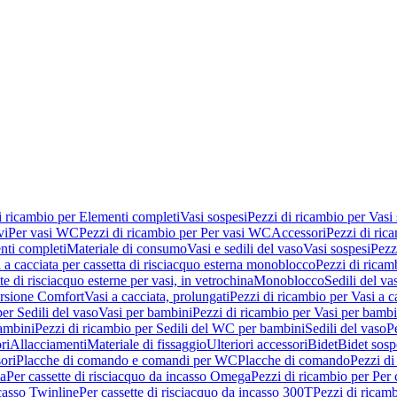
i ricambio per Elementi completi
Vasi sospesi
Pezzi di ricambio per Vasi
vi
Per vasi WC
Pezzi di ricambio per Per vasi WC
Accessori
Pezzi di ric
nti completi
Materiale di consumo
Vasi e sedili del vaso
Vasi sospesi
Pezz
 a cacciata per cassetta di risciacquo esterna monoblocco
Pezzi di ricamb
te di risciacquo esterne per vasi, in vetrochina
Monoblocco
Sedili del va
ersione Comfort
Vasi a cacciata, prolungati
Pezzi di ricambio per Vasi a c
er Sedili del vaso
Vasi per bambini
Pezzi di ricambio per Vasi per bambi
ambini
Pezzi di ricambio per Sedili del WC per bambini
Sedili del vaso
P
ri
Allacciamenti
Materiale di fissaggio
Ulteriori accessori
Bidet
Bidet sosp
ori
Placche di comando e comandi per WC
Placche di comando
Pezzi di
ma
Per cassette di risciacquo da incasso Omega
Pezzi di ricambio per Per
ncasso Twinline
Per cassette di risciacquo da incasso 300T
Pezzi di ricamb