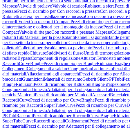
ricambio per Rubinetti d'arresto a sede obliqua
Con raccordi a pressar
Mapress
Valvole di prelievo
Valvole di scarico
Rubinetti a sfera
Pezzi di
pressare
Pezzi di ricambio per Con raccordi a pressare
Con raccordi a 
Rubinetti a sfera per l'installazione da incasso
Con raccordi a pressare
raccordi Volex
Con raccordi Compact
Pezzi di ricambio per Con racc
d'intercettazione e collettori per il montaggio da incasso
Pezzi di ricamb
Compact
Valvole di ritegno
Con raccordi a pressare Mapress
Collegamen
radianti
Tubi
Materiali per la posa
Isolanti
Pannelli sagomati
Bande perim
per Cassette da incasso per collettori
Cassette da incasso per collettori,
collettori
Collettori per riscaldamento a pavimento
Pezzi di ricambio pe
di sfiato rapido
Chiusure
Suddivisori di flusso
Unità di termoregolazion
radiatori
Bypass
Componenti di regolazione
Attuatori
Termostati ambien
Raccordi
Curve
Braghe
Pezzi di ricambio per Braghe
Riduzioni
Braghe 
Collegamenti
Collegamenti a saldare
Congiunzioni ad innesto
Pezzi di 
altri materiali
Allacciamenti agli apparecchi
Pezzi di ricambio per Allac
braccialetti
Guarnizioni
Materiali di consumo
Geberit Silent-PP
Tubi
Pez
Braghe
Riduzioni
Pezzi di ricambio per Riduzioni
Braghe d'ispezione
Pe
Congiunzioni ad innesto
Adattatori per il collegamento ad altri materia
tecniche
Manicotti
Pezzi di ricambio per Manicotti
Accessori
Braccialett
Raccordi
Curve
Pezzi di ricambio per Curve
Braghe
Pezzi di ricambio 
ricambio per Raccordi SuperTube
Curve
Pezzi di ricambio per Curve
D
Congiunzioni ad innesto
Adattatori per il collegamento ad altri materia
PE
Tubi
Raccordi
Pezzi di ricambio per Raccordi
Curve
Braghe
Riduzion
SuperTube
Curve
Raccordi speciali
Collegamenti
Pezzi di ricambio per
altri materiali
Pezzi di ricambio per Adattatori per il collegamento ad alt