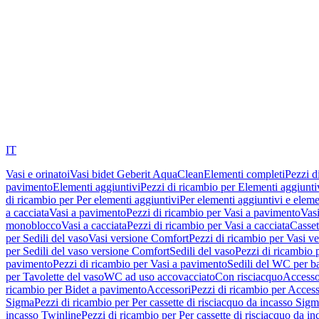
IT
Vasi e orinatoi
Vasi bidet Geberit AquaClean
Elementi completi
Pezzi d
pavimento
Elementi aggiuntivi
Pezzi di ricambio per Elementi aggiunti
di ricambio per Per elementi aggiuntivi
Per elementi aggiuntivi e eleme
a cacciata
Vasi a pavimento
Pezzi di ricambio per Vasi a pavimento
Vasi
monoblocco
Vasi a cacciata
Pezzi di ricambio per Vasi a cacciata
Casset
per Sedili del vaso
Vasi versione Comfort
Pezzi di ricambio per Vasi v
per Sedili del vaso versione Comfort
Sedili del vaso
Pezzi di ricambio p
pavimento
Pezzi di ricambio per Vasi a pavimento
Sedili del WC per b
per Tavolette del vaso
WC ad uso accovacciato
Con risciacquo
Accesso
ricambio per Bidet a pavimento
Accessori
Pezzi di ricambio per Access
Sigma
Pezzi di ricambio per Per cassette di risciacquo da incasso Sig
incasso Twinline
Pezzi di ricambio per Per cassette di risciacquo da i