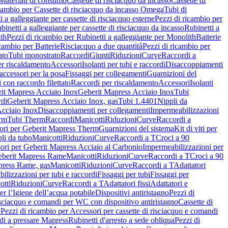
Materiali di consumo
Cassette di risciacquo da incasso
Cassette di
icambio per Cassette di risciacquo da incasso Omega
Tubi di
i a galleggiante per cassette di risciacquo esterne
Pezzi di ricambio per
binetti a galleggiante per cassette di risciacquo da incasso
Rubinetti a
ith
Pezzi di ricambio per Rubinetti a galleggiante per Monolith
Batterie
icambio per Batterie
Risciacquo a due quantità
Pezzi di ricambio per
ato
Tubi monostrato
Raccordi
Giunti
Riduzioni
Curve
Raccordi a
r riscaldamento
Accessori
Isolanti per tubi e raccordi
Disaccoppiamenti
accessori per la posa
Fissaggi per collegamenti
Guarnizioni del
i con raccordo filettato
Raccordi per riscaldamento
Accessori
Isolanti
it Mapress Acciaio Inox
Geberit Mapress Acciaio Inox
Tubi
di
Geberit Mapress Acciaio Inox, gas
Tubi 1.4401
Nippli da
Acciaio Inox
Disaccoppiamenti per collegamenti
Impermeabilizzazioni
rm
Tubi Therm
Raccordi
Manicotti
Riduzioni
Curve
Raccordi a
ori per Geberit Mapress Therm
Guarnizioni del sistema
Kit di viti per
li da tubo
Manicotti
Riduzioni
Curve
Raccordi a T
Croci a 90
ori per Geberit Mapress Acciaio al Carbonio
Impermeabilizzazioni per
berit Mapress Rame
Manicotti
Riduzioni
Curve
Raccordi a T
Croci a 90
press Rame, gas
Manicotti
Riduzioni
Curve
Raccordi a T
Adattatori
ilizzazioni per tubi e raccordi
Fissaggi per tubi
Fissaggi per
otti
Riduzioni
Curve
Raccordi a T
Adattatori fissi
Adattatori e
er l’Igiene dell’acqua potabile
Dispositivi antiristagno
Pezzi di
isciacquo e comandi per WC con dispositivo antiristagno
Cassette di
o
Pezzi di ricambio per Accessori per cassette di risciacquo e comandi
di a pressare Mapress
Rubinetti d'arresto a sede obliqua
Pezzi di