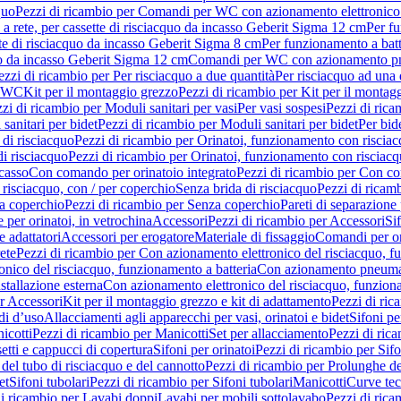
quo
Pezzi di ricambio per Comandi per WC con azionamento elettronico 
a rete, per cassette di risciacquo da incasso Geberit Sigma 12 cm
Per fu
tte di risciacquo da incasso Geberit Sigma 8 cm
Per funzionamento a batt
quo da incasso Geberit Sigma 12 cm
Comandi per WC con azionamento pne
ezzi di ricambio per Per risciacquo a due quantità
Per risciacquo ad una 
r WC
Kit per il montaggio grezzo
Pezzi di ricambio per Kit per il montag
zi di ricambio per Moduli sanitari per vasi
Per vasi sospesi
Pezzi di rica
sanitari per bidet
Pezzi di ricambio per Moduli sanitari per bidet
Per bid
di risciacquo
Pezzi di ricambio per Orinatoi, funzionamento con risciac
i risciacquo
Pezzi di ricambio per Orinatoi, funzionamento con risciacq
ncasso
Con comando per orinatoio integrato
Pezzi di ricambio per Con co
risciacquo, con / per coperchio
Senza brida di risciacquo
Pezzi di ricam
a coperchio
Pezzi di ricambio per Senza coperchio
Pareti di separazione 
e per orinatoi, in vetrochina
Accessori
Pezzi di ricambio per Accessori
Si
e adattatori
Accessori per erogatore
Materiale di fissaggio
Comandi per or
ete
Pezzi di ricambio per Con azionamento elettronico del risciacquo, f
onico del risciacquo, funzionamento a batteria
Con azionamento pneumat
stallazione esterna
Con azionamento elettronico del risciacquo, funziona
r Accessori
Kit per il montaggio grezzo e kit di adattamento
Pezzi di ric
i d’uso
Allacciamenti agli apparecchi per vasi, orinatoi e bidet
Sifoni pe
icotti
Pezzi di ricambio per Manicotti
Set per allacciamento
Pezzi di ric
etti e cappucci di copertura
Sifoni per orinatoi
Pezzi di ricambio per Sifo
del tubo di risciacquo e del cannotto
Pezzi di ricambio per Prolunghe de
et
Sifoni tubolari
Pezzi di ricambio per Sifoni tubolari
Manicotti
Curve te
di ricambio per Lavabi doppi
Lavabi per mobili sottolavabo
Pezzi di rica