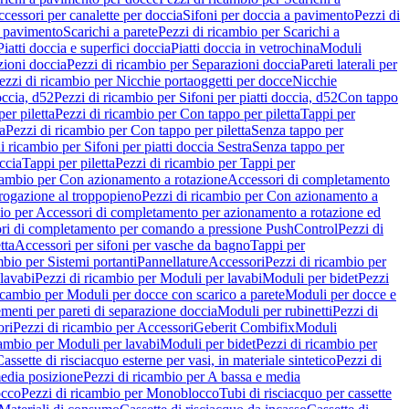
cessori per canalette per doccia
Sifoni per doccia a pavimento
Pezzi di
a pavimento
Scarichi a parete
Pezzi di ricambio per Scarichi a
iatti doccia e superfici doccia
Piatti doccia in vetrochina
Moduli
zioni doccia
Pezzi di ricambio per Separazioni doccia
Pareti laterali per
ezzi di ricambio per Nicchie portaoggetti per docce
Nicchie
occia, d52
Pezzi di ricambio per Sifoni per piatti doccia, d52
Con tappo
er piletta
Pezzi di ricambio per Con tappo per piletta
Tappi per
a
Pezzi di ricambio per Con tappo per piletta
Senza tappo per
i ricambio per Sifoni per piatti doccia Sestra
Senza tappo per
ccia
Tappi per piletta
Pezzi di ricambio per Tappi per
icambio per Con azionamento a rotazione
Accessori di completamento
rogazione al troppopieno
Pezzi di ricambio per Con azionamento a
bio per Accessori di completamento per azionamento a rotazione ed
ri di completamento per comando a pressione PushControl
Pezzi di
tta
Accessori per sifoni per vasche da bagno
Tappi per
mbio per Sistemi portanti
Pannellature
Accessori
Pezzi di ricambio per
lavabi
Pezzi di ricambio per Moduli per lavabi
Moduli per bidet
Pezzi
icambio per Moduli per docce con scarico a parete
Moduli per docce e
menti per pareti di separazione doccia
Moduli per rubinetti
Pezzi di
ori
Pezzi di ricambio per Accessori
Geberit Combifix
Moduli
cambio per Moduli per lavabi
Moduli per bidet
Pezzi di ricambio per
assette di risciacquo esterne per vasi, in materiale sintetico
Pezzi di
edia posizione
Pezzi di ricambio per A bassa e media
cco
Pezzi di ricambio per Monoblocco
Tubi di risciacquo per cassette