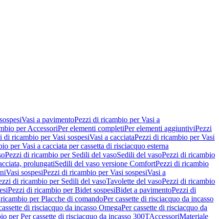
 sospesi
Vasi a pavimento
Pezzi di ricambio per Vasi a
ambio per Accessori
Per elementi completi
Per elementi aggiuntivi
Pezzi
i di ricambio per Vasi sospesi
Vasi a cacciata
Pezzi di ricambio per Vasi
io per Vasi a cacciata per cassetta di risciacquo esterna
so
Pezzi di ricambio per Sedili del vaso
Sedili del vaso
Pezzi di ricambio
acciata, prolungati
Sedili del vaso versione Comfort
Pezzi di ricambio
ni
Vasi sospesi
Pezzi di ricambio per Vasi sospesi
Vasi a
ezzi di ricambio per Sedili del vaso
Tavolette del vaso
Pezzi di ricambio
esi
Pezzi di ricambio per Bidet sospesi
Bidet a pavimento
Pezzi di
 ricambio per Placche di comando
Per cassette di risciacquo da incasso
 cassette di risciacquo da incasso Omega
Per cassette di risciacquo da
io per Per cassette di risciacquo da incasso 300T
Accessori
Materiale