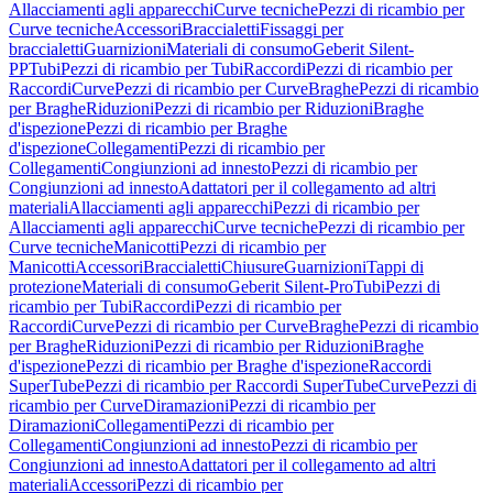
Allacciamenti agli apparecchi
Curve tecniche
Pezzi di ricambio per
Curve tecniche
Accessori
Braccialetti
Fissaggi per
braccialetti
Guarnizioni
Materiali di consumo
Geberit Silent-
PP
Tubi
Pezzi di ricambio per Tubi
Raccordi
Pezzi di ricambio per
Raccordi
Curve
Pezzi di ricambio per Curve
Braghe
Pezzi di ricambio
per Braghe
Riduzioni
Pezzi di ricambio per Riduzioni
Braghe
d'ispezione
Pezzi di ricambio per Braghe
d'ispezione
Collegamenti
Pezzi di ricambio per
Collegamenti
Congiunzioni ad innesto
Pezzi di ricambio per
Congiunzioni ad innesto
Adattatori per il collegamento ad altri
materiali
Allacciamenti agli apparecchi
Pezzi di ricambio per
Allacciamenti agli apparecchi
Curve tecniche
Pezzi di ricambio per
Curve tecniche
Manicotti
Pezzi di ricambio per
Manicotti
Accessori
Braccialetti
Chiusure
Guarnizioni
Tappi di
protezione
Materiali di consumo
Geberit Silent-Pro
Tubi
Pezzi di
ricambio per Tubi
Raccordi
Pezzi di ricambio per
Raccordi
Curve
Pezzi di ricambio per Curve
Braghe
Pezzi di ricambio
per Braghe
Riduzioni
Pezzi di ricambio per Riduzioni
Braghe
d'ispezione
Pezzi di ricambio per Braghe d'ispezione
Raccordi
SuperTube
Pezzi di ricambio per Raccordi SuperTube
Curve
Pezzi di
ricambio per Curve
Diramazioni
Pezzi di ricambio per
Diramazioni
Collegamenti
Pezzi di ricambio per
Collegamenti
Congiunzioni ad innesto
Pezzi di ricambio per
Congiunzioni ad innesto
Adattatori per il collegamento ad altri
materiali
Accessori
Pezzi di ricambio per