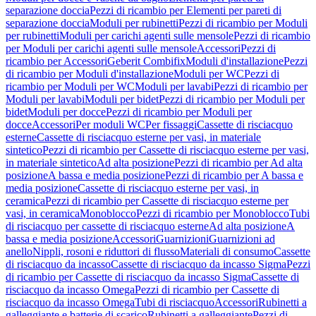
separazione doccia
Pezzi di ricambio per Elementi per pareti di
separazione doccia
Moduli per rubinetti
Pezzi di ricambio per Moduli
per rubinetti
Moduli per carichi agenti sulle mensole
Pezzi di ricambio
per Moduli per carichi agenti sulle mensole
Accessori
Pezzi di
ricambio per Accessori
Geberit Combifix
Moduli d'installazione
Pezzi
di ricambio per Moduli d'installazione
Moduli per WC
Pezzi di
ricambio per Moduli per WC
Moduli per lavabi
Pezzi di ricambio per
Moduli per lavabi
Moduli per bidet
Pezzi di ricambio per Moduli per
bidet
Moduli per docce
Pezzi di ricambio per Moduli per
docce
Accessori
Per moduli WC
Per fissaggi
Cassette di risciacquo
esterne
Cassette di risciacquo esterne per vasi, in materiale
sintetico
Pezzi di ricambio per Cassette di risciacquo esterne per vasi,
in materiale sintetico
Ad alta posizione
Pezzi di ricambio per Ad alta
posizione
A bassa e media posizione
Pezzi di ricambio per A bassa e
media posizione
Cassette di risciacquo esterne per vasi, in
ceramica
Pezzi di ricambio per Cassette di risciacquo esterne per
vasi, in ceramica
Monoblocco
Pezzi di ricambio per Monoblocco
Tubi
di risciacquo per cassette di risciacquo esterne
Ad alta posizione
A
bassa e media posizione
Accessori
Guarnizioni
Guarnizioni ad
anello
Nippli, rosoni e riduttori di flusso
Materiali di consumo
Cassette
di risciacquo da incasso
Cassette di risciacquo da incasso Sigma
Pezzi
di ricambio per Cassette di risciacquo da incasso Sigma
Cassette di
risciacquo da incasso Omega
Pezzi di ricambio per Cassette di
risciacquo da incasso Omega
Tubi di risciacquo
Accessori
Rubinetti a
galleggiante e batterie di scarico
Rubinetti a galleggiante
Pezzi di