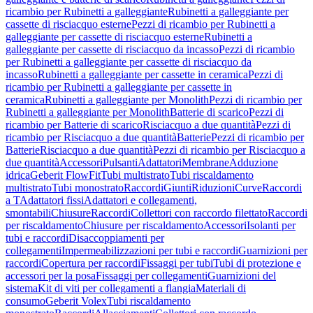
ricambio per Rubinetti a galleggiante
Rubinetti a galleggiante per
cassette di risciacquo esterne
Pezzi di ricambio per Rubinetti a
galleggiante per cassette di risciacquo esterne
Rubinetti a
galleggiante per cassette di risciacquo da incasso
Pezzi di ricambio
per Rubinetti a galleggiante per cassette di risciacquo da
incasso
Rubinetti a galleggiante per cassette in ceramica
Pezzi di
ricambio per Rubinetti a galleggiante per cassette in
ceramica
Rubinetti a galleggiante per Monolith
Pezzi di ricambio per
Rubinetti a galleggiante per Monolith
Batterie di scarico
Pezzi di
ricambio per Batterie di scarico
Risciacquo a due quantità
Pezzi di
ricambio per Risciacquo a due quantità
Batterie
Pezzi di ricambio per
Batterie
Risciacquo a due quantità
Pezzi di ricambio per Risciacquo a
due quantità
Accessori
Pulsanti
Adattatori
Membrane
Adduzione
idrica
Geberit FlowFit
Tubi multistrato
Tubi riscaldamento
multistrato
Tubi monostrato
Raccordi
Giunti
Riduzioni
Curve
Raccordi
a T
Adattatori fissi
Adattatori e collegamenti,
smontabili
Chiusure
Raccordi
Collettori con raccordo filettato
Raccordi
per riscaldamento
Chiusure per riscaldamento
Accessori
Isolanti per
tubi e raccordi
Disaccoppiamenti per
collegamenti
Impermeabilizzazioni per tubi e raccordi
Guarnizioni per
raccordi
Copertura per raccordi
Fissaggi per tubi
Tubi di protezione e
accessori per la posa
Fissaggi per collegamenti
Guarnizioni del
sistema
Kit di viti per collegamenti a flangia
Materiali di
consumo
Geberit Volex
Tubi riscaldamento