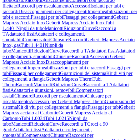
monostrato
Raccordi
Allacciamenti
Collettori con raccordo
filettato
Raccordi per riscaldamento
Accessori
Isolanti per tubi e
raccordi
Disaccoppiamenti per collegamenti
Impermeabilizzazioni per
tubi e raccordi
Fissaggi per tubi
Fissaggi per collegamenti
Geberit
Mapress Acciaio Inox
Geberit Mapress Acciaio Inox
Tubi
1.4401
Nippli da tubo
Manicotti
Riduzioni
Curve
Raccordi a
T
Adattatori fissi
Adattatori e collegamenti,
smontabili
Compensatori
Chiusure
Raccordi
Geberit Mapress Acciaio
Inox, gas
Tubi 1.4401
Nippli da
tubo
Manicotti
Riduzioni
Curve
Raccordi a T
Adattatori fissi
Adattatori
e collegamenti, smontabili
Chiusure
Raccordi
Accessori Geberit
Mapress Acciaio Inox
Disaccoppiamenti per
collegamenti
Impermeabilizzazioni per tubi e raccordi
Fissaggi per
tubi
Fissaggi per collegamenti
Guarnizioni del sistema
Kit di viti per
collegamenti a flangia
Geberit Mapress Therm
Tubi
Therm
Raccordi
Manicotti
Riduzioni
Curve
Raccordi a T
Adattatori
fissi
Adattatori e giunzioni, removibili
Compensatori
assiali
Chiusure
Raccordi per riscaldamento
Chiusure per
riscaldamento
Accessori per Geberit Mapress Therm
Guarnizioni del
sistema
Kit di viti per collegamenti a flangia
Fissaggi per tubi
Geberit
Mapress acciaio al Carbonio
Geberit Mapress Acciaio al
Carbonio
Tubi 1.0034
Tubi 1.0215
Nippli da
tubo
Manicotti
Riduzioni
Curve
Raccordi a T
Croci a 90
gradi
Adattatori fissi
Adattatori e collegamenti,
smontabili
Compensatori
Chiusure
Raccordi per