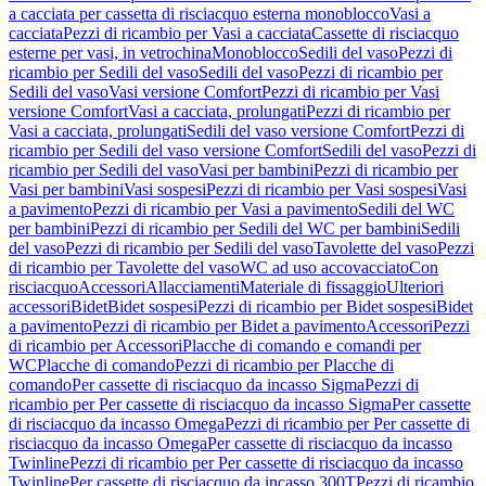
a cacciata per cassetta di risciacquo esterna monoblocco
Vasi a
cacciata
Pezzi di ricambio per Vasi a cacciata
Cassette di risciacquo
esterne per vasi, in vetrochina
Monoblocco
Sedili del vaso
Pezzi di
ricambio per Sedili del vaso
Sedili del vaso
Pezzi di ricambio per
Sedili del vaso
Vasi versione Comfort
Pezzi di ricambio per Vasi
versione Comfort
Vasi a cacciata, prolungati
Pezzi di ricambio per
Vasi a cacciata, prolungati
Sedili del vaso versione Comfort
Pezzi di
ricambio per Sedili del vaso versione Comfort
Sedili del vaso
Pezzi di
ricambio per Sedili del vaso
Vasi per bambini
Pezzi di ricambio per
Vasi per bambini
Vasi sospesi
Pezzi di ricambio per Vasi sospesi
Vasi
a pavimento
Pezzi di ricambio per Vasi a pavimento
Sedili del WC
per bambini
Pezzi di ricambio per Sedili del WC per bambini
Sedili
del vaso
Pezzi di ricambio per Sedili del vaso
Tavolette del vaso
Pezzi
di ricambio per Tavolette del vaso
WC ad uso accovacciato
Con
risciacquo
Accessori
Allacciamenti
Materiale di fissaggio
Ulteriori
accessori
Bidet
Bidet sospesi
Pezzi di ricambio per Bidet sospesi
Bidet
a pavimento
Pezzi di ricambio per Bidet a pavimento
Accessori
Pezzi
di ricambio per Accessori
Placche di comando e comandi per
WC
Placche di comando
Pezzi di ricambio per Placche di
comando
Per cassette di risciacquo da incasso Sigma
Pezzi di
ricambio per Per cassette di risciacquo da incasso Sigma
Per cassette
di risciacquo da incasso Omega
Pezzi di ricambio per Per cassette di
risciacquo da incasso Omega
Per cassette di risciacquo da incasso
Twinline
Pezzi di ricambio per Per cassette di risciacquo da incasso
Twinline
Per cassette di risciacquo da incasso 300T
Pezzi di ricambio