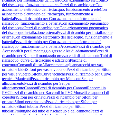
ricambio per Installazione da incasso
Con azionamento elettronico
del risciacquo, funzionamento a rete
Pezzi di ricambio per Con
azionamento elettronico del risciacquo, funzionamento a rete
Con
azionamento elettronico del risciacquo, funzionamento a
batteria
Pezzi di ricambio per Con azionamento elettronico del
risciacquo, funzionamento a batteria
Con azionamento pneumatico
del risciacquo
Pezzi di ricambio per Con azionamento pneumatico
del risciacquo
Installazione esterna
Pezzi di ricambio per Installazione
esterna
Con azionamento elettronico del risciacquo, funzionamento a
batteria
Pezzi di ricambio per Con azionamento elettronico del
risciacquo, funzionamento a batteria
Accessori
Pezzi di ricambio per
Accessori
Kit per il montaggio grezzo e kit di adattamento
Pezzi di
ricambio per Kit per il montaggio grezzo e kit di adattamento
Tubi di
risciacquo, curve di risciacquo e adattatori
Placche di
copertura
Comandi d’uso
Allacciamenti agli apparecchi per vasi,
orinatoi e bidet
Sifoni per vasi e vuotatoi
Pezzi di ricambio per Sifoni
per vasi e vuotatoi
Sifoni
Curve tecniche
Pezzi di ricambio per Curve
tecniche
Manicotti
Pezzi di ricambio per Manicotti
Set per
allacciamento
Pezzi di ricambio per Set per
allacciamento
Cannotti
Pezzi di ricambio per Cannotti
Raccordi in
PVC
Pezzi di ricambio per Raccordi in PVC
Morsetti e cappucci di
copertura
Sifoni per orinatoi
Pezzi di ricambio per Sifoni per
orinatoi
Sifoni per orinatoio
Pezzi di ricambio per Sifoni per
orinatoio
Sifoni tubolari
Pezzi di ricambio per Sifoni
tubolari
Prolunghe del tubo di risciacquo e del cannotto
Pezzi di