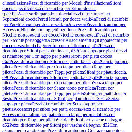
d'installazione
Pezzi di ricambio per Moduli d'installazione
Sifoni
doccia specifici
Pezzi di ricambio per Sifoni doccia
specifici
Accessori
Separazioni doccia
Pezzi di ricambio per
Separazioni doccia
Pareti laterali per docce walk-in
Pezzi di ricambio
per Pareti laterali per docce walk-in
Accessori
Pezzi di ricambio per
Accessori
Nicchie portaoggetti per docce
Pezzi di ricambio per
Nicchie portaoggetti per docce
Nicchie portaoggetti
Pezzi di ricambio
per Nicchie portaoggetti
Accessori
Allacciamenti agli apparecchi per
docce e vasche da bagno
Sifoni per piatti doccia, d52
Pezzi di
ricambio per Sifoni per piatti doccia, d52
Con tappo per piletta
Pezzi
di ricambio per Con tappo per piletta
Sifoni per piatti doccia,
d62
Pezzi di ricambio per Sifoni per piatti doccia, d62
Con tappo per
piletta
Pezzi di ricambio per Con tappo per piletta
Tappi per
piletta
Pezzi di ricambio per Tappi per piletta
Sifoni per piatti doccia,
d90
Pezzi di ricambio per Sifoni per piatti doccia, d90
Con tappo per
piletta
Pezzi di ricambio per Con tappo per piletta
Senza tappo per
piletta
Pezzi di ricambio per Senza tappo per piletta
Tappi per
piletta
Pezzi di ricambio per Tappi per piletta
Sifoni per piatti doccia
Sestra
Pezzi di ricambio per Sifoni per piatti doccia Sestra
Senza
tappo per piletta
Pezzi di ricambio per Senza tappo per
piletta
Accessori per sifoni per piatti doccia
Pezzi di ricambio per
Accessori per sifoni per piatti doccia
Tappi per piletta
Pezzi di
ricambio per Tappi per piletta
Scarichi
Sifoni per vasche da bagno,
d52
Pezzi di ricambio per Sifoni per vasche da bagno, d52
Con
azionamento a rotazione
Pezzi di ricambio per Con azionamento a