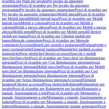
ricambio per Piani per lavabo
Per lavabo da appoggio
arrotondato
Pezzi di ricambio per Per lavabo da appoggio
arrotondato
Per lavabo da appoggio rettangolare
Pezzi di ricambio per
Per lavabo da appoggio rettangolare
Mobili laterali
Pezzi di ricambio
per Mobili laterali
Mobili laterali bassi
Pezzi di ricambio per Mobili
laterali bassi
Mobili a colonna
Pezzi di ricambio per Mobili a
colonna
Mobili a mezza altezza
Pezzi di ricambio per Mobili a mezza
altezza
Mobili pensili
Pezzi di ricambio per Mobili pensili
Ulteriori
mobili per bagno
Pezzi di ricambio per Ulteriori mobili per
bagno
Mensole contenitore
Pezzi di ricambio per Mensole
contenitore
Accessori
Inserti per cassetti e portaoggetti
Portasalviette e
ganci portasalviette
Elementi luminosi
Maniglie
Set piedini
Lavagne
magnetiche
Prese elettriche
Ulteriori accessori
Specchi e mobili
specchio
Specchio
Pezzi di ricambio per Specchio
Con illuminazione
integrata
Pezzi di ricambio per Con illuminazione integrata
Senza
illuminazione integrata
Mobili specchio
Pezzi di ricambio per Mobili
specchio
Con illuminazione integrata
Pezzi di ricambio per Con
illuminazione integrata
Senza illuminazione integrata
Pezzi di
ricambio per Senza illuminazione integrata
Accessori
Elementi
luminosi
Ulteriori accessori
Prese elettriche
Rubinetti
Rubinetterie per
lavabo
Pezzi di ricambio per Rubinetterie per lavabo
Montaggio a
pianale, funzionamento a rete
Pezzi di ricambio per Montaggio a
pianale, funzionamento a rete
Montaggio a pianale, funzionamento a
batteria
Pezzi di ricambio per Montaggio a pianale, funzionamento a
batteria
Montaggio a pianale, funzionamento tramite generatore
Pezzi