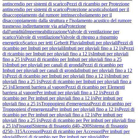
antincendio per sistemi di scarico
Pezzi di ricambio per Protezione
antincendio per sistemi di scarico
Protezione acustica
Isolanti per il
disaccoppiamento dal rumore intrinseco
Isolamento per il
disaccoppiamento dalla struttura e l'isolamento acustico del rumore
trasmesso indirettamente via aria
Protezione
dall'umidità
Impermeabilizzazione
Valvole di ventilazione per
scarico
Valvole di ventilazione
Valvole di ritegno a risparmio
energetico
Scarico per tetti Geberit Pluvia
Imbuti per pluviali
Pezzi di
ricambio per Imbuti per pluviali
Imbuti per pluviali fino a 12 l/s
Pezzi
di ricambio per Imbuti per pluviali fino a 12 l/s
Imbuti per pluviali
fino a 25 l/s
Pezzi di ricambio per Imbuti per pluviali fino a 25
l/s
Imbuti per pluviali per canali di gronda
Pezzi di ricambio per
Imbuti per pluviali per canali di gronda
Imbuti per pluviali fino a 12
l/s
Pezzi di ricambio per Imbuti per pluviali fino a 12 l/s
Imbuti per
pluviali fino a 25 l/s
Pezzi di ricambio per Imbuti per pluviali fino a
25 l/s
Elementi barriera al vapore
Pezzi di ricambio per Elementi
barriera al vapore
Per imbuti per pluviali fino a 12 l/s
Pezzi di
ricambio per Per imbuti per pluviali fino a 12 l/s
Per imbuti per
pluviali fino a 25 l/s
Troppopieni d'emergenza
Pezzi di ricambio per
Troppopieni d'emergenza
Per imbuti per pluviali fino a 12 l/s
Pezzi di
ricambio per Per imbuti per pluviali fino a 12 l/s
Per imbuti per
pluviali fino a 25 l/s
Pezzi di ricambio per Per imbuti per pluviali fino
a 25 l/s
Fissaggi
Sistema di fissaggio d40–200
Sistema di fissaggio
d250–315
Accessori
Pezzi di ricambio per Accessori
Per imbuti per
pluviali
Pezzi di ricambio per Per imbuti per pluviali
Per