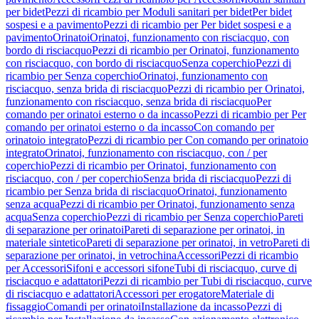
per bidet
Pezzi di ricambio per Moduli sanitari per bidet
Per bidet
sospesi e a pavimento
Pezzi di ricambio per Per bidet sospesi e a
pavimento
Orinatoi
Orinatoi, funzionamento con risciacquo, con
bordo di risciacquo
Pezzi di ricambio per Orinatoi, funzionamento
con risciacquo, con bordo di risciacquo
Senza coperchio
Pezzi di
ricambio per Senza coperchio
Orinatoi, funzionamento con
risciacquo, senza brida di risciacquo
Pezzi di ricambio per Orinatoi,
funzionamento con risciacquo, senza brida di risciacquo
Per
comando per orinatoi esterno o da incasso
Pezzi di ricambio per Per
comando per orinatoi esterno o da incasso
Con comando per
orinatoio integrato
Pezzi di ricambio per Con comando per orinatoio
integrato
Orinatoi, funzionamento con risciacquo, con / per
coperchio
Pezzi di ricambio per Orinatoi, funzionamento con
risciacquo, con / per coperchio
Senza brida di risciacquo
Pezzi di
ricambio per Senza brida di risciacquo
Orinatoi, funzionamento
senza acqua
Pezzi di ricambio per Orinatoi, funzionamento senza
acqua
Senza coperchio
Pezzi di ricambio per Senza coperchio
Pareti
di separazione per orinatoi
Pareti di separazione per orinatoi, in
materiale sintetico
Pareti di separazione per orinatoi, in vetro
Pareti di
separazione per orinatoi, in vetrochina
Accessori
Pezzi di ricambio
per Accessori
Sifoni e accessori sifone
Tubi di risciacquo, curve di
risciacquo e adattatori
Pezzi di ricambio per Tubi di risciacquo, curve
di risciacquo e adattatori
Accessori per erogatore
Materiale di
fissaggio
Comandi per orinatoi
Installazione da incasso
Pezzi di