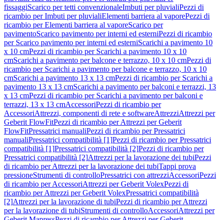
fissaggi
Scarico per tetti convenzionale
Imbuti per pluviali
Pezzi di
ricambio per Imbuti per pluviali
Elementi barriera al vapore
Pezzi di
ricambio per Elementi barriera al vapore
Scarico per
pavimento
Scarico pavimento per interni ed esterni
Pezzi di ricambio
per Scarico pavimento per interni ed esterni
Scarichi a pavimento 10
x 10 cm
Pezzi di ricambio per Scarichi a pavimento 10 x 10
cm
Scarichi a pavimento per balcone e terrazzo, 10 x 10 cm
Pezzi di
ricambio per Scarichi a pavimento per balcone e terrazzo, 10 x 10
cm
Scarichi a pavimento 13 x 13 cm
Pezzi di ricambio per Scarichi a
pavimento 13 x 13 cm
Scarichi a pavimento per balconi e terrazzi, 13
x 13 cm
Pezzi di ricambio per Scarichi a pavimento per balconi e
terrazzi, 13 x 13 cm
Accessori
Pezzi di ricambio per
Accessori
Attrezzi, componenti di rete e software
Attrezzi
Attrezzi per
Geberit FlowFit
Pezzi di ricambio per Attrezzi per Geberit
FlowFit
Pressatrici manuali
Pezzi di ricambio per Pressatrici
manuali
Pressatrici compatibilità [1]
Pezzi di ricambio per Pressatrici
compatibilità [1]
Pressatrici compatibilità [2]
Pezzi di ricambio per
Pressatrici compatibilità [2]
Attrezzi per la lavorazione dei tubi
Pezzi
di ricambio per Attrezzi per la lavorazione dei tubi
Tappi prova
pressione
Strumenti di controllo
Pressatrici con attrezzi
Accessori
Pezzi
di ricambio per Accessori
Attrezzi per Geberit Volex
Pezzi di
ricambio per Attrezzi per Geberit Volex
Pressatrici compatibilità
[2]
Attrezzi per la lavorazione di tubi
Pezzi di ricambio per Attrezzi
per la lavorazione di tubi
Strumenti di controllo
Accessori
Attrezzi per
Geberit Mapress
Pezzi di ricambio per Attrezzi per Geberit