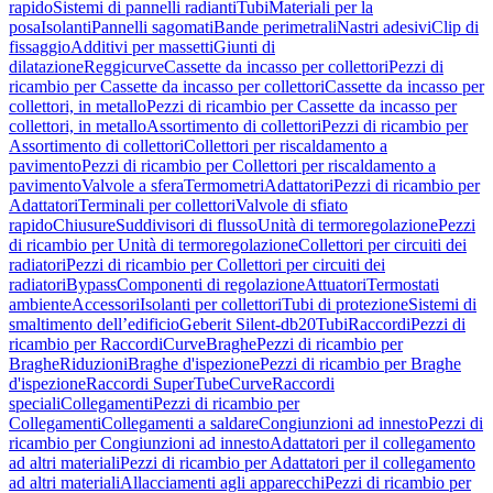
rapido
Sistemi di pannelli radianti
Tubi
Materiali per la
posa
Isolanti
Pannelli sagomati
Bande perimetrali
Nastri adesivi
Clip di
fissaggio
Additivi per massetti
Giunti di
dilatazione
Reggicurve
Cassette da incasso per collettori
Pezzi di
ricambio per Cassette da incasso per collettori
Cassette da incasso per
collettori, in metallo
Pezzi di ricambio per Cassette da incasso per
collettori, in metallo
Assortimento di collettori
Pezzi di ricambio per
Assortimento di collettori
Collettori per riscaldamento a
pavimento
Pezzi di ricambio per Collettori per riscaldamento a
pavimento
Valvole a sfera
Termometri
Adattatori
Pezzi di ricambio per
Adattatori
Terminali per collettori
Valvole di sfiato
rapido
Chiusure
Suddivisori di flusso
Unità di termoregolazione
Pezzi
di ricambio per Unità di termoregolazione
Collettori per circuiti dei
radiatori
Pezzi di ricambio per Collettori per circuiti dei
radiatori
Bypass
Componenti di regolazione
Attuatori
Termostati
ambiente
Accessori
Isolanti per collettori
Tubi di protezione
Sistemi di
smaltimento dell’edificio
Geberit Silent-db20
Tubi
Raccordi
Pezzi di
ricambio per Raccordi
Curve
Braghe
Pezzi di ricambio per
Braghe
Riduzioni
Braghe d'ispezione
Pezzi di ricambio per Braghe
d'ispezione
Raccordi SuperTube
Curve
Raccordi
speciali
Collegamenti
Pezzi di ricambio per
Collegamenti
Collegamenti a saldare
Congiunzioni ad innesto
Pezzi di
ricambio per Congiunzioni ad innesto
Adattatori per il collegamento
ad altri materiali
Pezzi di ricambio per Adattatori per il collegamento
ad altri materiali
Allacciamenti agli apparecchi
Pezzi di ricambio per