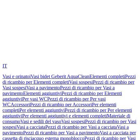
IT
Vasi e orinatoi
Vasi bidet Geberit AquaClean
Elementi completi
Pezzi
di ricambio per Elementi completi
Vasi sospesi
Pezzi di ricambio per
Vasi sospesi
Vasi a pavimento
Pezzi di ricambio per Vasi a
pavimento
Elementi aggiuntivi
Pezzi di ricambio per Elementi
aggiuntivi
Per vasi WC
Pezzi di ricambio per Per vasi
WC
Accessori
Pezzi di ricambio per Accessori
Per elementi
completi
Per elementi aggiuntivi
Pezzi di ricambio per Per elementi
aggiuntivi
Per elementi aggiuntivi e elementi completi
Materiale di
consumo
Vasi e sedili del vaso
Vasi sospesi
Pezzi di ricambio per Vasi
sospesi
Vasi a cacciata
Pezzi di ricambio per Vasi a cacciata
Vasi a
pavimento
Pezzi di ricambio per Vasi a pavimento
Vasi a cacciata per
cassetta di risciacquo esterna monoblocco
Pezzi di ricambio per Vasi