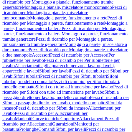
di ricambio per Montaggio a pianale, funzionamento tramite
generatore
Montaggio a pianale, miscelatore monocomando
Pezzi di
ricambio per Montaggio a pianale, miscelatore
monocomando
Montaggio a parete, funzionamento a rete
Pezzi di
ricambio per Montaggio a parete, funzionamento a rete
Montaggio a
parete, funzionamento a batteria
Pezzi di ricambio per Montaggio a
parete, funzionamento a batteria
Montaggio a parete, funzionamento
tramite generatore
Pezzi di ricambio per Montaggio a parete,
funzionamento tramite generatore
Montaggio a parete, miscelatore a
due manopole
Pezzi di ricambio per Montaggio a parete, miscelatore
a due manopole
Accessori
Pezzi di ricambio per Accessori
Per
rubinetterie per lavabo
Pezzi di ricambio per Per rubinetterie per
lavabo
Allacciamenti agli apparecchi per zona lavabo, lavelli,
apparecchi e lavatoi
Sifoni per lavabi
Pezzi di ricambio per Sifoni per
lavabi
Sifoni tubolari
Pezzi di ricambio per Sifoni tubolari
Sifoni
tubolari, modello compatto
Pezzi di ricambio per Sifoni tubolari,
modello compatto
Sifoni con tubo ad immersione per lavabo
Pezzi di
ricambio per Sifoni con tubo ad immersione per lavabo
Sifoni a
passaggio diretto per lavabo, modello compatto
Pezzi di ricambio per
Sifoni a passaggio diretto per lavabo, modello compatto
Sifoni da
incasso
Pezzi di ricambio per Sifoni da incasso
Allacciamenti per
lavabo
Pezzi di ricambio per Allacciamenti per
lavabo
Manicotti
Curve tecniche
Coperture
Allacciamenti
Pezzi di
ricambio per Allacciamenti
Guarnizioni
Manicotti per
brasatura
Prolunghe
Comandi
Sifoni per lavelli
Pezzi di ricambio per