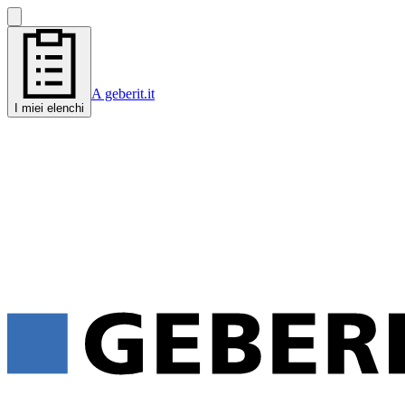
A geberit.it
I miei elenchi