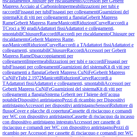
riscaldamento
Chiusure per riscaldamento
Accessori per Geberit
Mapress Acciaio al Carbonio
Impermeabilizzazioni per tubi e
raccordi
Fissaggi per tubi
Fissaggi per collegamenti
Guarnizioni del
sistema
Kit di viti per collegamenti a flangia
Geberit Mapress
Rame
Geberit Mapress Rame
Manicotti
Riduzioni
Curve
Raccordi a
T
Croci a 90 gradi
Adattatori fissi
Adattatori e collegamenti,
smontabili
Chiusure
Raccordi
Raccordi per riscaldamento
Chiusure per
riscaldamento
Geberit Mapress Rame,
gas
Manicotti
Riduzioni
Curve
Raccordi a T
Adattatori fissi
Adattatori e
collegamenti, smontabili
Chiusure
Raccordi
Accessori per Geberit
Mapress Rame
Disaccoppiamenti per
collegamenti
Impermeabilizzazioni per tubi e raccordi
Fissaggi per
tubi
Fissaggi per collegamenti
Guarnizioni del sistema
Kit di viti per
collegamenti a flangia
Geberit Mapress CuNiFe
Geberit Mapress
CuNiFe
Tubi 2.1972
Manicotti
Riduzioni
Curve
Raccordi a
T
Adattatori fissi
Adattatori e collegamenti, smontabili
Accessori per
Geberit Mapress CuNiFe
Guarnizioni del sistema
Kit di viti per
collegamenti a flangia
Sistema Geberit per l’Igiene dell’acqua
potabile
Dispositivi antiristagno
Pezzi di ricambio per Dispositivi
antiristagno
Accessori per dispositivi antiristagno
Sensori
Riduttore di
flusso
Cover e placche di copertura
Cassette di risciacquo e comandi
per WC con dispositivo antiristagno
Cassette di risciacquo da incasso
con dispositivo antiristagno integrato
Accessori per cassette di
risciacquo e comandi per WC con dispositivo antiristagno
Pezzi di
ricambio per Accessori per cassette di risciacquo e comandi per WC