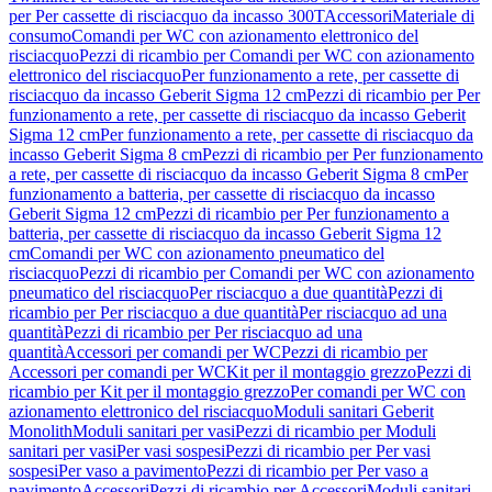
per Per cassette di risciacquo da incasso 300T
Accessori
Materiale di
consumo
Comandi per WC con azionamento elettronico del
risciacquo
Pezzi di ricambio per Comandi per WC con azionamento
elettronico del risciacquo
Per funzionamento a rete, per cassette di
risciacquo da incasso Geberit Sigma 12 cm
Pezzi di ricambio per Per
funzionamento a rete, per cassette di risciacquo da incasso Geberit
Sigma 12 cm
Per funzionamento a rete, per cassette di risciacquo da
incasso Geberit Sigma 8 cm
Pezzi di ricambio per Per funzionamento
a rete, per cassette di risciacquo da incasso Geberit Sigma 8 cm
Per
funzionamento a batteria, per cassette di risciacquo da incasso
Geberit Sigma 12 cm
Pezzi di ricambio per Per funzionamento a
batteria, per cassette di risciacquo da incasso Geberit Sigma 12
cm
Comandi per WC con azionamento pneumatico del
risciacquo
Pezzi di ricambio per Comandi per WC con azionamento
pneumatico del risciacquo
Per risciacquo a due quantità
Pezzi di
ricambio per Per risciacquo a due quantità
Per risciacquo ad una
quantità
Pezzi di ricambio per Per risciacquo ad una
quantità
Accessori per comandi per WC
Pezzi di ricambio per
Accessori per comandi per WC
Kit per il montaggio grezzo
Pezzi di
ricambio per Kit per il montaggio grezzo
Per comandi per WC con
azionamento elettronico del risciacquo
Moduli sanitari Geberit
Monolith
Moduli sanitari per vasi
Pezzi di ricambio per Moduli
sanitari per vasi
Per vasi sospesi
Pezzi di ricambio per Per vasi
sospesi
Per vaso a pavimento
Pezzi di ricambio per Per vaso a
pavimento
Accessori
Pezzi di ricambio per Accessori
Moduli sanitari