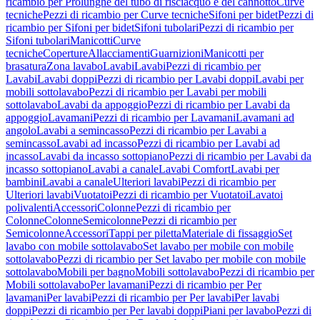
ricambio per Prolunghe del tubo di risciacquo e del cannotto
Curve
tecniche
Pezzi di ricambio per Curve tecniche
Sifoni per bidet
Pezzi di
ricambio per Sifoni per bidet
Sifoni tubolari
Pezzi di ricambio per
Sifoni tubolari
Manicotti
Curve
tecniche
Coperture
Allacciamenti
Guarnizioni
Manicotti per
brasatura
Zona lavabo
Lavabi
Lavabi
Pezzi di ricambio per
Lavabi
Lavabi doppi
Pezzi di ricambio per Lavabi doppi
Lavabi per
mobili sottolavabo
Pezzi di ricambio per Lavabi per mobili
sottolavabo
Lavabi da appoggio
Pezzi di ricambio per Lavabi da
appoggio
Lavamani
Pezzi di ricambio per Lavamani
Lavamani ad
angolo
Lavabi a semincasso
Pezzi di ricambio per Lavabi a
semincasso
Lavabi ad incasso
Pezzi di ricambio per Lavabi ad
incasso
Lavabi da incasso sottopiano
Pezzi di ricambio per Lavabi da
incasso sottopiano
Lavabi a canale
Lavabi Comfort
Lavabi per
bambini
Lavabi a canale
Ulteriori lavabi
Pezzi di ricambio per
Ulteriori lavabi
Vuotatoi
Pezzi di ricambio per Vuotatoi
Lavatoi
polivalenti
Accessori
Colonne
Pezzi di ricambio per
Colonne
Colonne
Semicolonne
Pezzi di ricambio per
Semicolonne
Accessori
Tappi per piletta
Materiale di fissaggio
Set
lavabo con mobile sottolavabo
Set lavabo per mobile con mobile
sottolavabo
Pezzi di ricambio per Set lavabo per mobile con mobile
sottolavabo
Mobili per bagno
Mobili sottolavabo
Pezzi di ricambio per
Mobili sottolavabo
Per lavamani
Pezzi di ricambio per Per
lavamani
Per lavabi
Pezzi di ricambio per Per lavabi
Per lavabi
doppi
Pezzi di ricambio per Per lavabi doppi
Piani per lavabo
Pezzi di