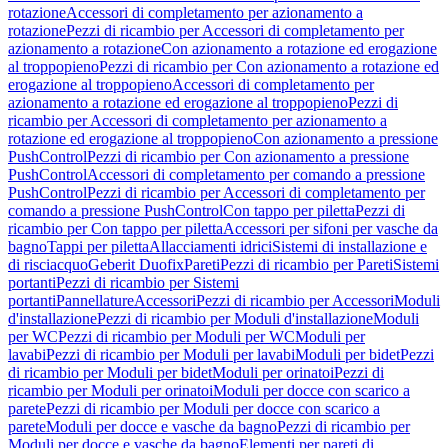
rotazione
Accessori di completamento per azionamento a
rotazione
Pezzi di ricambio per Accessori di completamento per
azionamento a rotazione
Con azionamento a rotazione ed erogazione
al troppopieno
Pezzi di ricambio per Con azionamento a rotazione ed
erogazione al troppopieno
Accessori di completamento per
azionamento a rotazione ed erogazione al troppopieno
Pezzi di
ricambio per Accessori di completamento per azionamento a
rotazione ed erogazione al troppopieno
Con azionamento a pressione
PushControl
Pezzi di ricambio per Con azionamento a pressione
PushControl
Accessori di completamento per comando a pressione
PushControl
Pezzi di ricambio per Accessori di completamento per
comando a pressione PushControl
Con tappo per piletta
Pezzi di
ricambio per Con tappo per piletta
Accessori per sifoni per vasche da
bagno
Tappi per piletta
Allacciamenti idrici
Sistemi di installazione e
di risciacquo
Geberit Duofix
Pareti
Pezzi di ricambio per Pareti
Sistemi
portanti
Pezzi di ricambio per Sistemi
portanti
Pannellature
Accessori
Pezzi di ricambio per Accessori
Moduli
d'installazione
Pezzi di ricambio per Moduli d'installazione
Moduli
per WC
Pezzi di ricambio per Moduli per WC
Moduli per
lavabi
Pezzi di ricambio per Moduli per lavabi
Moduli per bidet
Pezzi
di ricambio per Moduli per bidet
Moduli per orinatoi
Pezzi di
ricambio per Moduli per orinatoi
Moduli per docce con scarico a
parete
Pezzi di ricambio per Moduli per docce con scarico a
parete
Moduli per docce e vasche da bagno
Pezzi di ricambio per
Moduli per docce e vasche da bagno
Elementi per pareti di