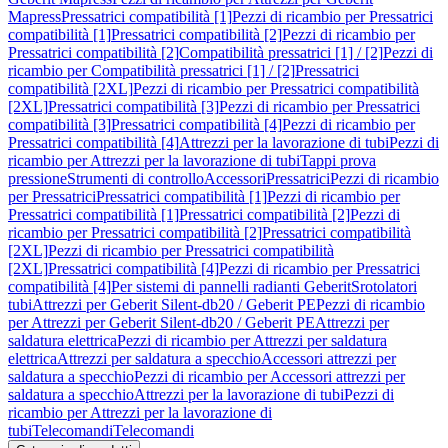
Mapress
Pressatrici compatibilità [1]
Pezzi di ricambio per Pressatrici
compatibilità [1]
Pressatrici compatibilità [2]
Pezzi di ricambio per
Pressatrici compatibilità [2]
Compatibilità pressatrici [1] / [2]
Pezzi di
ricambio per Compatibilità pressatrici [1] / [2]
Pressatrici
compatibilità [2XL]
Pezzi di ricambio per Pressatrici compatibilità
[2XL]
Pressatrici compatibilità [3]
Pezzi di ricambio per Pressatrici
compatibilità [3]
Pressatrici compatibilità [4]
Pezzi di ricambio per
Pressatrici compatibilità [4]
Attrezzi per la lavorazione di tubi
Pezzi di
ricambio per Attrezzi per la lavorazione di tubi
Tappi prova
pressione
Strumenti di controllo
Accessori
Pressatrici
Pezzi di ricambio
per Pressatrici
Pressatrici compatibilità [1]
Pezzi di ricambio per
Pressatrici compatibilità [1]
Pressatrici compatibilità [2]
Pezzi di
ricambio per Pressatrici compatibilità [2]
Pressatrici compatibilità
[2XL]
Pezzi di ricambio per Pressatrici compatibilità
[2XL]
Pressatrici compatibilità [4]
Pezzi di ricambio per Pressatrici
compatibilità [4]
Per sistemi di pannelli radianti Geberit
Srotolatori
tubi
Attrezzi per Geberit Silent-db20 / Geberit PE
Pezzi di ricambio
per Attrezzi per Geberit Silent-db20 / Geberit PE
Attrezzi per
saldatura elettrica
Pezzi di ricambio per Attrezzi per saldatura
elettrica
Attrezzi per saldatura a specchio
Accessori attrezzi per
saldatura a specchio
Pezzi di ricambio per Accessori attrezzi per
saldatura a specchio
Attrezzi per la lavorazione di tubi
Pezzi di
ricambio per Attrezzi per la lavorazione di
tubi
Telecomandi
Telecomandi