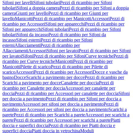
Sifoni per lavelli
Sifoni tubolari
Pezzi di ricambio per Sifoni
tubolari
Sifoni a doppia camera
Pezzi di ricambio per Sifoni a doppia
camera
Giunti per lavello
Pezzi di ricambio per Giunti per
lavello
Manicotti
Pezzi di ricambio per Manicotti
Accessori
Pezzi di
ricambio per Accessori
Sifoni per apparecchi
Pezzi di ricambio per
Sifoni per apparecchi
Sifoni tubolari
Pezzi di ricambio per Sifoni
tubolari
Sifoni da incasso
Pezzi di ricambio per Sifoni da
incasso
Sifoni esterni
Pezzi di ricambio per Sifoni
esterni
Allacciamenti
Pezzi di ricambio per
Allacciamenti
Accessori
Sifoni per lavatoi
Pezzi di ricambio per Sifoni
per lavatoi
Sifoni
Pezzi di ricambio per Sifoni
Curve tecniche
Pezzi di
ricambio per Curve tecniche
Manicotti
Pezzi di ricambio per
Manicotti
Pilette di scarico
Pezzi di ricambio per Pilette di
scarico
Accessori
Pezzi di ricambio per Accessori
Docce e vasche da
bagno
Docce
Scarichi a pavimento per docce
Pezzi di ricambio per
Scarichi a pavimento per docce
Canalette per doccia
Pezzi di
ricambio per Canalette per doccia
Accessori per canalette per
doccia
Pezzi di ricambio per Accessori per canalette per doccia
Sifoni
per doccia a pavimento
Pezzi di ricambio per Sifoni per doccia a
pavimento
Accessori per sifoni per doccia a pavimento
Pezzi di
ricambio per Accessori per sifoni per doccia a pavimento
Scarichi a
parete
Pezzi di ricambio per Scarichi a parete
Accessori per scarichi a
parete
Pezzi di ricambio per Accessori per scarichi a parete
Piatti
doccia e superfici doccia
Pezzi di ricambio per Piatti doccia e
superfici doccia
Piatti doccia in vetrochina
Moduli