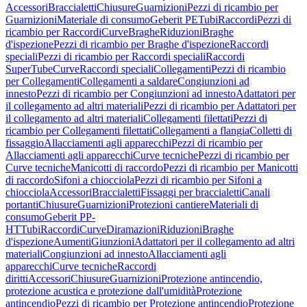
Accessori
Braccialetti
Chiusure
Guarnizioni
Pezzi di ricambio per
Guarnizioni
Materiale di consumo
Geberit PE
Tubi
Raccordi
Pezzi di
ricambio per Raccordi
Curve
Braghe
Riduzioni
Braghe
d'ispezione
Pezzi di ricambio per Braghe d'ispezione
Raccordi
speciali
Pezzi di ricambio per Raccordi speciali
Raccordi
SuperTube
Curve
Raccordi speciali
Collegamenti
Pezzi di ricambio
per Collegamenti
Collegamenti a saldare
Congiunzioni ad
innesto
Pezzi di ricambio per Congiunzioni ad innesto
Adattatori per
il collegamento ad altri materiali
Pezzi di ricambio per Adattatori per
il collegamento ad altri materiali
Collegamenti filettati
Pezzi di
ricambio per Collegamenti filettati
Collegamenti a flangia
Colletti di
fissaggio
Allacciamenti agli apparecchi
Pezzi di ricambio per
Allacciamenti agli apparecchi
Curve tecniche
Pezzi di ricambio per
Curve tecniche
Manicotti di raccordo
Pezzi di ricambio per Manicotti
di raccordo
Sifoni a chiocciola
Pezzi di ricambio per Sifoni a
chiocciola
Accessori
Braccialetti
Fissaggi per braccialetti
Canali
portanti
Chiusure
Guarnizioni
Protezioni cantiere
Materiali di
consumo
Geberit PP-
HT
Tubi
Raccordi
Curve
Diramazioni
Riduzioni
Braghe
d'ispezione
Aumenti
Giunzioni
Adattatori per il collegamento ad altri
materiali
Congiunzioni ad innesto
Allacciamenti agli
apparecchi
Curve tecniche
Raccordi
diritti
Accessori
Chiusure
Guarnizioni
Protezione antincendio,
protezione acustica e protezione dall'umidità
Protezione
antincendio
Pezzi di ricambio per Protezione antincendio
Protezione