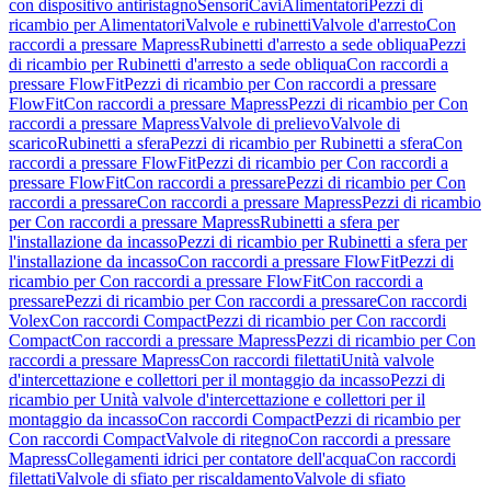
con dispositivo antiristagno
Sensori
Cavi
Alimentatori
Pezzi di
ricambio per Alimentatori
Valvole e rubinetti
Valvole d'arresto
Con
raccordi a pressare Mapress
Rubinetti d'arresto a sede obliqua
Pezzi
di ricambio per Rubinetti d'arresto a sede obliqua
Con raccordi a
pressare FlowFit
Pezzi di ricambio per Con raccordi a pressare
FlowFit
Con raccordi a pressare Mapress
Pezzi di ricambio per Con
raccordi a pressare Mapress
Valvole di prelievo
Valvole di
scarico
Rubinetti a sfera
Pezzi di ricambio per Rubinetti a sfera
Con
raccordi a pressare FlowFit
Pezzi di ricambio per Con raccordi a
pressare FlowFit
Con raccordi a pressare
Pezzi di ricambio per Con
raccordi a pressare
Con raccordi a pressare Mapress
Pezzi di ricambio
per Con raccordi a pressare Mapress
Rubinetti a sfera per
l'installazione da incasso
Pezzi di ricambio per Rubinetti a sfera per
l'installazione da incasso
Con raccordi a pressare FlowFit
Pezzi di
ricambio per Con raccordi a pressare FlowFit
Con raccordi a
pressare
Pezzi di ricambio per Con raccordi a pressare
Con raccordi
Volex
Con raccordi Compact
Pezzi di ricambio per Con raccordi
Compact
Con raccordi a pressare Mapress
Pezzi di ricambio per Con
raccordi a pressare Mapress
Con raccordi filettati
Unità valvole
d'intercettazione e collettori per il montaggio da incasso
Pezzi di
ricambio per Unità valvole d'intercettazione e collettori per il
montaggio da incasso
Con raccordi Compact
Pezzi di ricambio per
Con raccordi Compact
Valvole di ritegno
Con raccordi a pressare
Mapress
Collegamenti idrici per contatore dell'acqua
Con raccordi
filettati
Valvole di sfiato per riscaldamento
Valvole di sfiato