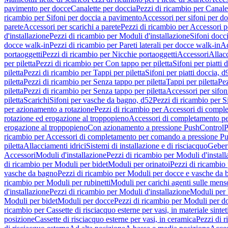
pavimento per docce
Canalette per doccia
Pezzi di ricambio per Canale
ricambio per Sifoni per doccia a pavimento
Accessori per sifoni per d
parete
Accessori per scarichi a parete
Pezzi di ricambio per Accessori pe
d'installazione
Pezzi di ricambio per Moduli d'installazione
Sifoni docci
docce walk-in
Pezzi di ricambio per Pareti laterali per docce walk-in
Ac
portaoggetti
Pezzi di ricambio per Nicchie portaoggetti
Accessori
Allac
per piletta
Pezzi di ricambio per Con tappo per piletta
Sifoni per piatti 
piletta
Pezzi di ricambio per Tappi per piletta
Sifoni per piatti doccia, d
piletta
Pezzi di ricambio per Senza tappo per piletta
Tappi per piletta
Pez
piletta
Pezzi di ricambio per Senza tappo per piletta
Accessori per sifoni
piletta
Scarichi
Sifoni per vasche da bagno, d52
Pezzi di ricambio per S
per azionamento a rotazione
Pezzi di ricambio per Accessori di compl
rotazione ed erogazione al troppopieno
Accessori di completamento pe
erogazione al troppopieno
Con azionamento a pressione PushControl
P
ricambio per Accessori di completamento per comando a pressione P
piletta
Allacciamenti idrici
Sistemi di installazione e di risciacquo
Geber
Accessori
Moduli d'installazione
Pezzi di ricambio per Moduli d'install
di ricambio per Moduli per bidet
Moduli per orinatoi
Pezzi di ricambio 
vasche da bagno
Pezzi di ricambio per Moduli per docce e vasche da
ricambio per Moduli per rubinetti
Moduli per carichi agenti sulle mens
d'installazione
Pezzi di ricambio per Moduli d'installazione
Moduli pe
Moduli per bidet
Moduli per docce
Pezzi di ricambio per Moduli per d
ricambio per Cassette di risciacquo esterne per vasi, in materiale sintet
posizione
Cassette di risciacquo esterne per vasi, in ceramica
Pezzi di r