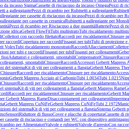
sori
Guarnizioni
Guarnizioni ad anello
Nippli, rosoni e riduttori di flusso
quo da incasso Sigma
Cassette di risciacquo da incasso Omega
Pezzi di r
tti a galleggiante
Pezzi di ricambio per Rubinetti a galleggiante
Rubinett
alleggiante per cassette di risciacquo da incasso
Pezzi di ricambio per Ru
galleggiante per cassette in ceramica
Rubinetti a galleggiante per Monol
ntità
Pezzi di ricambio per Risciacquo a due quantità
Batterie
Pezzi di r
ione idrica
Geberit FlowFit
Tubi multistrato
Tubi riscaldamento multistr
i
Collettori con raccordo filettato
Raccordi per riscaldamento
Chiusure pe
per raccordi
Copertura per raccordi
Fissaggi per tubi
Tubi di protezione e 
it Volex
Tubi riscaldamento monostrato
Raccordi
Allacciamenti
Collettor
ioni per tubi e raccordi
Fissaggi per tubi
Fissaggi per collegamenti
Geber
 fissi
Adattatori e collegamenti, smontabili
Compensatori
Chiusure
Raccor
 collegamenti, smontabili
Chiusure
Raccordi
Accessori Geberit Mapress 
ni del sistema
Kit di viti per collegamenti a flangia
Geberit Mapress The
i
Chiusure
Raccordi per riscaldamento
Chiusure per riscaldamento
Access
bonio
Geberit Mapress Acciaio al Carbonio
Tubi 1.0034
Tubi 1.0215
Nipp
i
Chiusure
Raccordi per riscaldamento
Chiusure per riscaldamento
Access
el sistema
Kit di viti per collegamenti a flangia
Geberit Mapress Rame
Ge
cordi
Raccordi per riscaldamento
Chiusure per riscaldamento
Geberit Ma
per Geberit Mapress Rame
Disaccoppiamenti per collegamenti
Impermeab
gia
Geberit Mapress CuNiFe
Geberit Mapress CuNiFe
Tubi 2.1972
Manic
izioni del sistema
Kit di viti per collegamenti a flangia
Sistema Geberit p
agno
Sensori
Riduttore di flusso
Cover e placche di copertura
Cassette di r
er cassette di risciacquo e comandi per WC con dispositivo antiristagn
ricambio per Alimentatori
Valvole e rubinetti
Valvole d'arresto
Con raccor