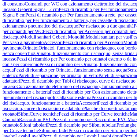
di consumo
Comandi per WC con azionamento elettronico del risciac
incasso Geberit Sigma 12 cm
Pezzi di ricambio per Per funzionamento 
Sigma 8 cm
Pezzi di ricambio per Per funzionamento a rete, per casse
di ricambio per Per funzionamento a batteria, per cassette di risciac
azionamento pneumatico del risciacquo
Per risciacquo a due quantità
P
per comandi per WC
Pezzi di ricambio per Accessori per comandi pe
risciacquo
Moduli sanitari Geberit Monolith
Moduli sanitari per vasi
Pez
Per vaso a pavimento
Accessori
Pezzi di ricambio per Accessori
Moduli 
pavimento
Orinatoi
Orinatoi, funzionamento con risciacquo, con bordo 
Senza coperchio
Orinatoi, funzionamento con risciacquo, senza brida d
incasso
Pezzi di ricambio per Per comando per orinatoi esterno o da i
con / per coperchio
Pezzi di ricambio per Orinatoi, funzionamento con 
acqua
Pezzi di ricambio per Orinatoi, funzionamento senza acqua
Senz
sintetico
Pareti di separazione per orinatoi, in vetro
Pareti di separazion
adattatori
Pezzi di ricambio per Tubi di risciacquo, curve di risciacquo 
incasso
Con azionamento elettronico del risciacquo, funzionamento a r
funzionamento a batteria
Pezzi di ricambio per Con azionamento elettr
pneumatico del risciacquo
Installazione esterna
Pezzi di ricambio per In
del risciacquo, funzionamento a batteria
Accessori
Pezzi di ricambio pe
risciacquo, curve di risciacquo e adattatori
Placche di copertura
Comand
vuotatoi
Sifoni
Curve tecniche
Pezzi di ricambio per Curve tecniche
Man
Cannotti
Raccordi in PVC
Pezzi di ricambio per Raccordi in PVC
Mors
orinatoio
Sifoni tubolari
Pezzi di ricambio per Sifoni tubolari
Prolunghe 
per Curve tecniche
Sifoni per bidet
Pezzi di ricambio per Sifoni per bid
lavabo
Lavabi
Lavabi
Pezzi di ricambio per Lavabi
Lavabi doppi
Pezzi 