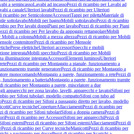
vabi a semincasso
Lavabi ad incasso
Pezzi di ricambio per Lavabi ad
vabi a canale
Ulteriori lavabi
Pezzi di ricambio per Ulteriori
di ricambio per Semicolonne
Accessori
Tappi per piletta
Materiale di
ile sottolavabo
Mobili per bagno
Mobili sottolavabo
Pezzi di ricambio
ambio per Per lavabi doppi
Piani per lavabo
Pezzi di ricambio per Piani
ezzi di ricambio per Per lavabo da appoggio rettangolare
Mobili
r Mobili a colonna
Mobili a mezza altezza
Pezzi di ricambio per Mobili
nsole contenitore
Pezzi di ricambio per Mensole
tiche
Prese elettriche
Ulteriori accessori
Specchi e mobili
zione integrata
Mobili specchio
Pezzi di ricambio per Mobili
za illuminazione integrata
Accessori
Elementi luminosi
Ulteriori
rete
Pezzi di ricambio per Montaggio a pianale, funzionamento a
funzionamento tramite generatore
Pezzi di ricambio per Montaggio a
elatore monocomando
Montaggio a parete, funzionamento a rete
Pezzi di
, funzionamento a batteria
Montaggio a parete, funzionamento tramite
di ricambio per Montaggio a parete, miscelatore a due
gli apparecchi per zona lavabo, lavelli, apparecchi e lavatoi
Sifoni per
ambio per Sifoni tubolari, modello compatto
Sifoni con tubo ad
o
Pezzi di ricambio per Sifoni a passaggio diretto per lavabo, modello
cotti
Curve tecniche
Coperture
Allacciamenti
Pezzi di ricambio per
zi di ricambio per Sifoni tubolari
Sifoni a doppia camera
Pezzi di
ori
Pezzi di ricambio per Accessori
Sifoni per apparecchi
Pezzi di
Sifoni esterni
Pezzi di ricambio per Sifoni esterni
Allacciamenti
Pezzi di
e
Pezzi di ricambio per Curve tecniche
Manicotti
Pezzi di ricambio per
richi a pavimento per docce
Pezzi di ricambio per Scarichi a