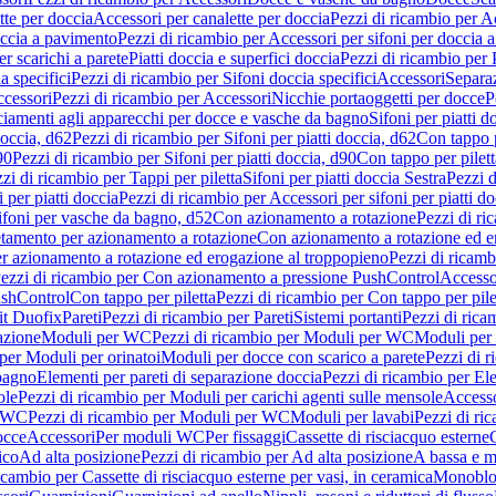
tte per doccia
Accessori per canalette per doccia
Pezzi di ricambio per Ac
occia a pavimento
Pezzi di ricambio per Accessori per sifoni per doccia 
r scarichi a parete
Piatti doccia e superfici doccia
Pezzi di ricambio per P
a specifici
Pezzi di ricambio per Sifoni doccia specifici
Accessori
Separa
cessori
Pezzi di ricambio per Accessori
Nicchie portaoggetti per docce
P
ciamenti agli apparecchi per docce e vasche da bagno
Sifoni per piatti d
doccia, d62
Pezzi di ricambio per Sifoni per piatti doccia, d62
Con tappo p
90
Pezzi di ricambio per Sifoni per piatti doccia, d90
Con tappo per pilett
zi di ricambio per Tappi per piletta
Sifoni per piatti doccia Sestra
Pezzi d
 per piatti doccia
Pezzi di ricambio per Accessori per sifoni per piatti do
ifoni per vasche da bagno, d52
Con azionamento a rotazione
Pezzi di r
etamento per azionamento a rotazione
Con azionamento a rotazione ed e
r azionamento a rotazione ed erogazione al troppopieno
Pezzi di ricam
ezzi di ricambio per Con azionamento a pressione PushControl
Accesso
ushControl
Con tappo per piletta
Pezzi di ricambio per Con tappo per pile
it Duofix
Pareti
Pezzi di ricambio per Pareti
Sistemi portanti
Pezzi di rica
azione
Moduli per WC
Pezzi di ricambio per Moduli per WC
Moduli per 
per Moduli per orinatoi
Moduli per docce con scarico a parete
Pezzi di r
 bagno
Elementi per pareti di separazione doccia
Pezzi di ricambio per Ele
ole
Pezzi di ricambio per Moduli per carichi agenti sulle mensole
Access
r WC
Pezzi di ricambio per Moduli per WC
Moduli per lavabi
Pezzi di ri
occe
Accessori
Per moduli WC
Per fissaggi
Cassette di risciacquo esterne
C
ico
Ad alta posizione
Pezzi di ricambio per Ad alta posizione
A bassa e m
icambio per Cassette di risciacquo esterne per vasi, in ceramica
Monoblo