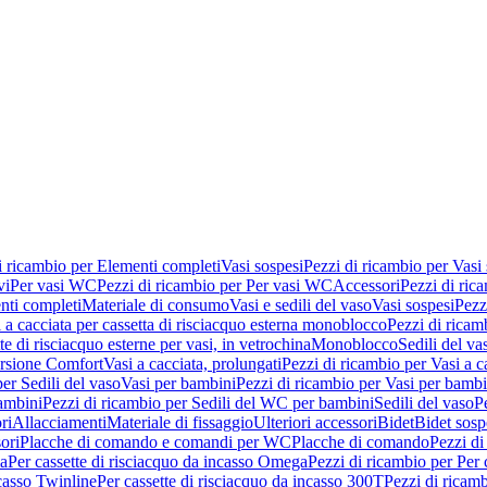
i ricambio per Elementi completi
Vasi sospesi
Pezzi di ricambio per Vasi
vi
Per vasi WC
Pezzi di ricambio per Per vasi WC
Accessori
Pezzi di ric
nti completi
Materiale di consumo
Vasi e sedili del vaso
Vasi sospesi
Pezz
 a cacciata per cassetta di risciacquo esterna monoblocco
Pezzi di ricamb
te di risciacquo esterne per vasi, in vetrochina
Monoblocco
Sedili del va
ersione Comfort
Vasi a cacciata, prolungati
Pezzi di ricambio per Vasi a c
er Sedili del vaso
Vasi per bambini
Pezzi di ricambio per Vasi per bambi
ambini
Pezzi di ricambio per Sedili del WC per bambini
Sedili del vaso
P
ri
Allacciamenti
Materiale di fissaggio
Ulteriori accessori
Bidet
Bidet sosp
ori
Placche di comando e comandi per WC
Placche di comando
Pezzi di
ma
Per cassette di risciacquo da incasso Omega
Pezzi di ricambio per Per
ncasso Twinline
Per cassette di risciacquo da incasso 300T
Pezzi di ricamb