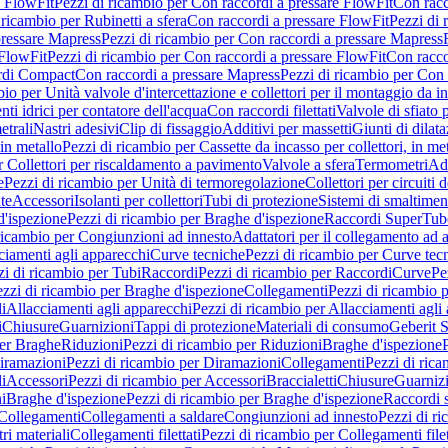
e FlowFit
Pezzi di ricambio per Con raccordi a pressare FlowFit
Con racc
 ricambio per Rubinetti a sfera
Con raccordi a pressare FlowFit
Pezzi di 
pressare Mapress
Pezzi di ricambio per Con raccordi a pressare Mapress
 FlowFit
Pezzi di ricambio per Con raccordi a pressare FlowFit
Con racco
ordi Compact
Con raccordi a pressare Mapress
Pezzi di ricambio per Con 
io per Unità valvole d'intercettazione e collettori per il montaggio da i
ti idrici per contatore dell'acqua
Con raccordi filettati
Valvole di sfiato 
etrali
Nastri adesivi
Clip di fissaggio
Additivi per massetti
Giunti di dilat
 in metallo
Pezzi di ricambio per Cassette da incasso per collettori, in me
r Collettori per riscaldamento a pavimento
Valvole a sfera
Termometri
Ada
e
Pezzi di ricambio per Unità di termoregolazione
Collettori per circuiti d
te
Accessori
Isolanti per collettori
Tubi di protezione
Sistemi di smaltiment
d'ispezione
Pezzi di ricambio per Braghe d'ispezione
Raccordi SuperTub
ricambio per Congiunzioni ad innesto
Adattatori per il collegamento ad al
ciamenti agli apparecchi
Curve tecniche
Pezzi di ricambio per Curve tec
zi di ricambio per Tubi
Raccordi
Pezzi di ricambio per Raccordi
Curve
Pe
zzi di ricambio per Braghe d'ispezione
Collegamenti
Pezzi di ricambio 
li
Allacciamenti agli apparecchi
Pezzi di ricambio per Allacciamenti agli
i
Chiusure
Guarnizioni
Tappi di protezione
Materiali di consumo
Geberit S
per Braghe
Riduzioni
Pezzi di ricambio per Riduzioni
Braghe d'ispezione
iramazioni
Pezzi di ricambio per Diramazioni
Collegamenti
Pezzi di ric
li
Accessori
Pezzi di ricambio per Accessori
Braccialetti
Chiusure
Guarniz
i
Braghe d'ispezione
Pezzi di ricambio per Braghe d'ispezione
Raccordi s
 Collegamenti
Collegamenti a saldare
Congiunzioni ad innesto
Pezzi di r
ri materiali
Collegamenti filettati
Pezzi di ricambio per Collegamenti filet