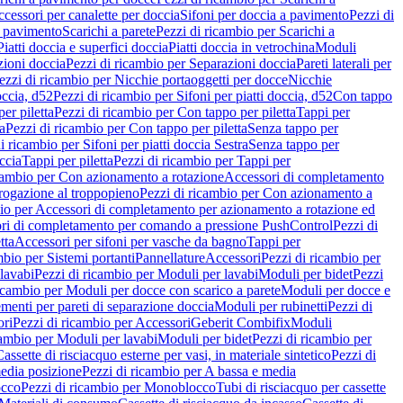
cessori per canalette per doccia
Sifoni per doccia a pavimento
Pezzi di
a pavimento
Scarichi a parete
Pezzi di ricambio per Scarichi a
iatti doccia e superfici doccia
Piatti doccia in vetrochina
Moduli
zioni doccia
Pezzi di ricambio per Separazioni doccia
Pareti laterali per
ezzi di ricambio per Nicchie portaoggetti per docce
Nicchie
occia, d52
Pezzi di ricambio per Sifoni per piatti doccia, d52
Con tappo
er piletta
Pezzi di ricambio per Con tappo per piletta
Tappi per
a
Pezzi di ricambio per Con tappo per piletta
Senza tappo per
i ricambio per Sifoni per piatti doccia Sestra
Senza tappo per
ccia
Tappi per piletta
Pezzi di ricambio per Tappi per
icambio per Con azionamento a rotazione
Accessori di completamento
rogazione al troppopieno
Pezzi di ricambio per Con azionamento a
bio per Accessori di completamento per azionamento a rotazione ed
ri di completamento per comando a pressione PushControl
Pezzi di
tta
Accessori per sifoni per vasche da bagno
Tappi per
mbio per Sistemi portanti
Pannellature
Accessori
Pezzi di ricambio per
lavabi
Pezzi di ricambio per Moduli per lavabi
Moduli per bidet
Pezzi
icambio per Moduli per docce con scarico a parete
Moduli per docce e
menti per pareti di separazione doccia
Moduli per rubinetti
Pezzi di
ori
Pezzi di ricambio per Accessori
Geberit Combifix
Moduli
cambio per Moduli per lavabi
Moduli per bidet
Pezzi di ricambio per
assette di risciacquo esterne per vasi, in materiale sintetico
Pezzi di
edia posizione
Pezzi di ricambio per A bassa e media
cco
Pezzi di ricambio per Monoblocco
Tubi di risciacquo per cassette