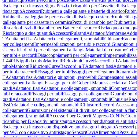
di risciacquo esterne
Ad alta posizione
A bassa e media posizione
Acces
risciacquo da incasso Sigma
Pezzi di ricambio per Cassette di risciac
risciacquo
Accessori
Rubinetti a galleggiante e batterie di scarico
Rubine
Rubinetti a galleggiante per cassette di risciacquo esterne
Rubinetti a g
galleggiante per cassette in ceramica
Pezzi di ricambio per Rubinetti a 
di scarico
Pezzi di ricambio per Batterie di scarico
Risciacquo a due qua
Risciacquo a due quantità
Accessori
Pulsanti
Adattatori
Membrane
Adduz
T
Adattatori fissi
Adattatori e collegamenti, smontabili
Chiusure
Raccord
per collegamenti
Impermeabilizzazioni per tubi e raccordi
Guarnizioni 
sistema
Kit di viti per collegamenti a flangia
Materiali di consumo
Geber
per tubi e raccordi
Disaccoppiamenti per collegamenti
Impermeabilizzaz
1.4401
Nippli da tubo
Manicotti
Riduzioni
Curve
Raccordi a T
Adattatori
tubo
Manicotti
Riduzioni
Curve
Raccordi a T
Adattatori fissi
Adattatori e
per tubi e raccordi
Fissaggi per tubi
Fissaggi per collegamenti
Guarnizio
T
Adattatori fissi
Adattatori e giunzioni, removibili
Compensatori assial
collegamenti a flangia
Fissaggi per tubi
Geberit Mapress acciaio al Car
gradi
Adattatori fissi
Adattatori e collegamenti, smontabili
Compensator
tubi e raccordi
Fissaggi per tubi
Fissaggi per collegamenti
Guarnizioni d
gradi
Adattatori fissi
Adattatori e collegamenti, smontabili
Chiusure
Rac
fissi
Adattatori e collegamenti, smontabili
Chiusure
Raccordi
Accessori 
collegamenti
Guarnizioni del sistema
Kit di viti per collegamenti a flan
collegamenti, smontabili
Accessori per Geberit Mapress CuNiFe
Guarn
ricambio per Dispositivi antiristagno
Accessori per dispositivi antirist
risciacquo da incasso con dispositivo antiristagno integrato
Accessori p
per WC con dispositivo antiristagno
Sensori
Cavi
Alimentatori
Pezzi di 