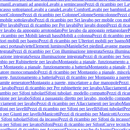
amani
Lavamani ad angolo
Lavabi a semincasso
Pezzi di ricambio per La
ncasso sottopiano
Lavabi a canale
Lavabi Comfort
Lavabi per bambini
La
sori
Colonne
Pezzi di ricambio per Colonne
Colonne
Semicolonne
Pezzi 
 mobile sottolavabo
Pezzi di ricambio per Set lavabo per mobile con mob
i
Per lavabi
Pezzi di ricambio per Per lavabi
Per lavabi doppi
Pezzi di ric
er lavabo da appoggio arrotondato
Per lavabo da appoggio rettangolare
P
 ricambio per Mobili laterali bassi
Mobili a colonna
Pezzi di ricambio pe
riori mobili per bagno
Pezzi di ricambio per Ulteriori mobili per bagno
Me
ganci portasalviette
Elementi luminosi
Maniglie
Set piedini
Lavagne magne
tegrata
Pezzi di ricambio per Con illuminazione integrata
Senza illumina
azione integrata
Senza illuminazione integrata
Pezzi di ricambio per Sen
mbio per Rubinetterie per lavabo
Montaggio a pianale, funzionamento a 
er Montaggio a pianale, funzionamento a batteria
Montaggio a pianale, 
elatore monocomando
Pezzi di ricambio per Montaggio a pianale, misc
rete, funzionamento a batteria
Pezzi di ricambio per Montaggio a parete
ramite generatore
Montaggio a parete, miscelatore a due manopole
Pezzi 
r lavabo
Pezzi di ricambio per Per rubinetterie per lavabo
Allacciamenti a
cambio per Sifoni tubolari
Sifoni tubolari, modello compatto
Pezzi di ric
sione per lavabo
Sifoni a passaggio diretto per lavabo, modello compatt
cciamenti per lavabo
Pezzi di ricambio per Allacciamenti per lavabo
Mani
ifoni per lavelli
Pezzi di ricambio per Sifoni per lavelli
Sifoni tubolari
Pez
o per Giunti per lavello
Manicotti
Pezzi di ricambio per Manicotti
Access
 Sifoni tubolari
Sifoni da incasso
Pezzi di ricambio per Sifoni da incasso
o per Sifoni per lavatoi
Sifoni
Pezzi di ricambio per Sifoni
Curve tecnich
sori
Pezzi di ricambio per Accessori
Docce e vasche da bagno
Docce
Sca