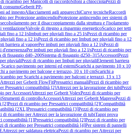
 di ricambio per Manicotti di raccordo
Sifoni a chiocciola
Pezzi di
 di consumo
Geberit PP-
ni ad innesto
Allacciamenti agli apparecchi
Curve tecniche
Raccordi
mbio per Protezione antincendio
Protezione antincendio per sistemi di
nseco
Isolamento per il disaccoppiamento dalla struttura e l'isolamento
i ventilazione
Valvole di ritegno a risparmio energetico
Scarico per tetti
ali fino a 12 l/s
Imbuti per pluviali fino a 25 l/s
Pezzi di ricambio per
pluviali fino a 12 l/s
Pezzi di ricambio per Imbuti per pluviali fino a 12
ti barriera al vapore
Per imbuti per pluviali fino a 12 l/s
Pezzi di
ni d'emergenza
Per imbuti per pluviali fino a 12 l/s
Pezzi di ricambio per
a di fissaggio d40–200
Sistema di fissaggio d250–315
Accessori
Pezzi
per pluviali
Pezzi di ricambio per Imbuti per pluviali
Elementi barriera
 Scarico pavimento per interni ed esterni
Scarichi a pavimento 10 x 10
chi a pavimento per balcone e terrazzo, 10 x 10 cm
Scarichi a
ricambio per Scarichi a pavimento per balconi e terrazzi, 13 x 13
 Attrezzi per Geberit FlowFit
Pressatrici manuali
Pezzi di ricambio per
er Pressatrici compatibilità [2]
Attrezzi per la lavorazione dei tubi
Pezzi
bio per Accessori
Attrezzi per Geberit Volex
Pezzi di ricambio per
i
Strumenti di controllo
Accessori
Attrezzi per Geberit Mapress
Pezzi di
à [2]
Pezzi di ricambio per Pressatrici compatibilità [2]
Compatibilità
atibilità [2XL]
Pressatrici compatibilità [3]
Pezzi di ricambio per
i di ricambio per Attrezzi per la lavorazione di tubi
Tappi prova
i compatibilità [1]
Pressatrici compatibilità [2]
Pezzi di ricambio per
zi di ricambio per Pressatrici compatibilità [4]
Per sistemi di pannelli
PE
Attrezzi per saldatura elettrica
Pezzi di ricambio per Attrezzi per