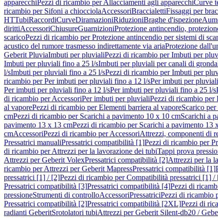
apparecchi
Pezzi di ricambio per Allacciamenti agli apparecchi
Curve t
ricambio per Sifoni a chiocciola
Accessori
Braccialetti
Fissaggi per bracc
HT
Tubi
Raccordi
Curve
Diramazioni
Riduzioni
Braghe d'ispezione
Aume
diritti
Accessori
Chiusure
Guarnizioni
Protezione antincendio, protezione
scarico
Pezzi di ricambio per Protezione antincendio per sistemi di sca
acustico del rumore trasmesso indirettamente via aria
Protezione dall'u
Geberit Pluvia
Imbuti per pluviali
Pezzi di ricambio per Imbuti per pluv
Imbuti per pluviali fino a 25 l/s
Imbuti per pluviali per canali di gronda
l/s
Imbuti per pluviali fino a 25 l/s
Pezzi di ricambio per Imbuti per pluvi
ricambio per Per imbuti per pluviali fino a 12 l/s
Per imbuti per pluviali
Per imbuti per pluviali fino a 12 l/s
Per imbuti per pluviali fino a 25 l/s
di ricambio per Accessori
Per imbuti per pluviali
Pezzi di ricambio per 
al vapore
Pezzi di ricambio per Elementi barriera al vapore
Scarico per
cm
Pezzi di ricambio per Scarichi a pavimento 10 x 10 cm
Scarichi a 
pavimento 13 x 13 cm
Pezzi di ricambio per Scarichi a pavimento 13 
cm
Accessori
Pezzi di ricambio per Accessori
Attrezzi, componenti di r
Pressatrici manuali
Pressatrici compatibilità [1]
Pezzi di ricambio per Pre
di ricambio per Attrezzi per la lavorazione dei tubi
Tappi prova pressi
Attrezzi per Geberit Volex
Pressatrici compatibilità [2]
Attrezzi per la l
ricambio per Attrezzi per Geberit Mapress
Pressatrici compatibilità [1]
pressatrici [1] / [2]
Pezzi di ricambio per Compatibilità pressatrici [1] / 
Pressatrici compatibilità [3]
Pressatrici compatibilità [4]
Pezzi di ricambi
pressione
Strumenti di controllo
Accessori
Pressatrici
Pezzi di ricambio p
Pressatrici compatibilità [2]
Pressatrici compatibilità [2XL]
Pezzi di ric
radianti Geberit
Srotolatori tubi
Attrezzi per Geberit Silent-db20 / Gebe