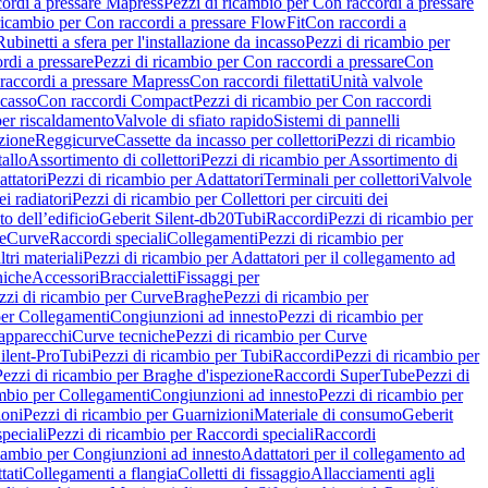
ordi a pressare Mapress
Pezzi di ricambio per Con raccordi a pressare
ricambio per Con raccordi a pressare FlowFit
Con raccordi a
Rubinetti a sfera per l'installazione da incasso
Pezzi di ricambio per
rdi a pressare
Pezzi di ricambio per Con raccordi a pressare
Con
raccordi a pressare Mapress
Con raccordi filettati
Unità valvole
ncasso
Con raccordi Compact
Pezzi di ricambio per Con raccordi
per riscaldamento
Valvole di sfiato rapido
Sistemi di pannelli
azione
Reggicurve
Cassette da incasso per collettori
Pezzi di ricambio
tallo
Assortimento di collettori
Pezzi di ricambio per Assortimento di
ttatori
Pezzi di ricambio per Adattatori
Terminali per collettori
Valvole
ei radiatori
Pezzi di ricambio per Collettori per circuiti dei
o dell’edificio
Geberit Silent-db20
Tubi
Raccordi
Pezzi di ricambio per
e
Curve
Raccordi speciali
Collegamenti
Pezzi di ricambio per
tri materiali
Pezzi di ricambio per Adattatori per il collegamento ad
niche
Accessori
Braccialetti
Fissaggi per
zzi di ricambio per Curve
Braghe
Pezzi di ricambio per
per Collegamenti
Congiunzioni ad innesto
Pezzi di ricambio per
 apparecchi
Curve tecniche
Pezzi di ricambio per Curve
ilent-Pro
Tubi
Pezzi di ricambio per Tubi
Raccordi
Pezzi di ricambio per
Pezzi di ricambio per Braghe d'ispezione
Raccordi SuperTube
Pezzi di
ambio per Collegamenti
Congiunzioni ad innesto
Pezzi di ricambio per
ioni
Pezzi di ricambio per Guarnizioni
Materiale di consumo
Geberit
peciali
Pezzi di ricambio per Raccordi speciali
Raccordi
icambio per Congiunzioni ad innesto
Adattatori per il collegamento ad
tati
Collegamenti a flangia
Colletti di fissaggio
Allacciamenti agli