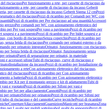
del risciacquo
Per funzionamento a rete, per cassette di risciacquo da
nzionamento a rete, per cassette di risciacquo da incasso Geberit
eria, per cassette di risciacquo da incasso Geberit Sigma 12 cm
Pezzi
umatico del risciacquo
Pezzi di ricambio per Comandi per WC con
quantità
Pezzi di ricambio per Per risciacquo ad una quantità
Accessori
gio grezzo
Per comandi per WC con azionamento elettronico del
mbio per Per vasi sospesi
Per vaso a pavimento
Pezzi di ricambio per
et sospesi e a pavimento
Pezzi di ricambio per Per bidet sospesi e a
quo, con bordo di risciacquo
Senza coperchio
Pezzi di ricambio per
uo, senza brida di risciacquo
Per comando per orinatoi esterno o da
mando per orinatoio integrato
Orinatoi, funzionamento con risciacquo,
bio per Senza brida di risciacquo
Orinatoi, funzionamento senza
per orinatoi
Pareti di separazione per orinatoi, in materiale
foni e accessori sifone
Tubi di risciacquo, curve di risciacquo e
inatoi
Installazione da incasso
Pezzi di ricambio per Installazione da
unzionamento a rete
Con azionamento elettronico del risciacquo,
ico del risciacquo
Pezzi di ricambio per Con azionamento
mento a batteria
Pezzi di ricambio per Con azionamento elettronico
ambio per Kit per il montaggio grezzo e kit di adattamento
Tubi di
r vasi e vuotatoi
Pezzi di ricambio per Sifoni per vasi e
ambio per Set per allacciamento
Cannotti
Pezzi di ricambio per
ni per orinatoi
Sifoni per orinatoio
Pezzi di ricambio per Sifoni per
l tubo di risciacquo e del cannotto
Curve tecniche
Pezzi di ricambio
cniche
Coperture
Allacciamenti
Guarnizioni
Manicotti per brasatura
Zona
mbio per Lavabi per mobili sottolavabo
Lavabi da appoggio
Pezzi di