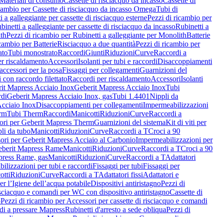
Materiali di consumo
Cassette di risciacquo da incasso
Cassette di
icambio per Cassette di risciacquo da incasso Omega
Tubi di
i a galleggiante per cassette di risciacquo esterne
Pezzi di ricambio per
binetti a galleggiante per cassette di risciacquo da incasso
Rubinetti a
ith
Pezzi di ricambio per Rubinetti a galleggiante per Monolith
Batterie
icambio per Batterie
Risciacquo a due quantità
Pezzi di ricambio per
ato
Tubi monostrato
Raccordi
Giunti
Riduzioni
Curve
Raccordi a
r riscaldamento
Accessori
Isolanti per tubi e raccordi
Disaccoppiamenti
accessori per la posa
Fissaggi per collegamenti
Guarnizioni del
i con raccordo filettato
Raccordi per riscaldamento
Accessori
Isolanti
it Mapress Acciaio Inox
Geberit Mapress Acciaio Inox
Tubi
di
Geberit Mapress Acciaio Inox, gas
Tubi 1.4401
Nippli da
Acciaio Inox
Disaccoppiamenti per collegamenti
Impermeabilizzazioni
rm
Tubi Therm
Raccordi
Manicotti
Riduzioni
Curve
Raccordi a
ori per Geberit Mapress Therm
Guarnizioni del sistema
Kit di viti per
li da tubo
Manicotti
Riduzioni
Curve
Raccordi a T
Croci a 90
ori per Geberit Mapress Acciaio al Carbonio
Impermeabilizzazioni per
berit Mapress Rame
Manicotti
Riduzioni
Curve
Raccordi a T
Croci a 90
press Rame, gas
Manicotti
Riduzioni
Curve
Raccordi a T
Adattatori
ilizzazioni per tubi e raccordi
Fissaggi per tubi
Fissaggi per
otti
Riduzioni
Curve
Raccordi a T
Adattatori fissi
Adattatori e
er l’Igiene dell’acqua potabile
Dispositivi antiristagno
Pezzi di
isciacquo e comandi per WC con dispositivo antiristagno
Cassette di
o
Pezzi di ricambio per Accessori per cassette di risciacquo e comandi
di a pressare Mapress
Rubinetti d'arresto a sede obliqua
Pezzi di