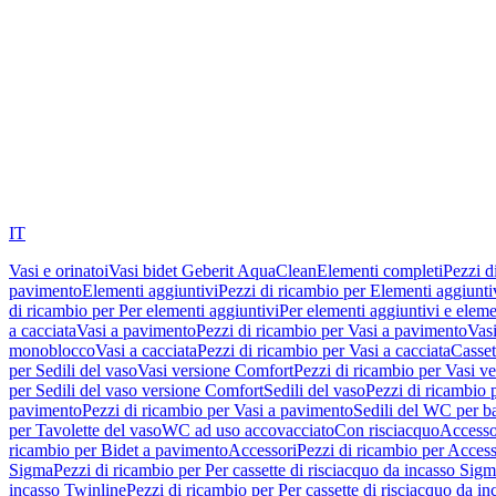
IT
Vasi e orinatoi
Vasi bidet Geberit AquaClean
Elementi completi
Pezzi d
pavimento
Elementi aggiuntivi
Pezzi di ricambio per Elementi aggiunti
di ricambio per Per elementi aggiuntivi
Per elementi aggiuntivi e eleme
a cacciata
Vasi a pavimento
Pezzi di ricambio per Vasi a pavimento
Vasi
monoblocco
Vasi a cacciata
Pezzi di ricambio per Vasi a cacciata
Casset
per Sedili del vaso
Vasi versione Comfort
Pezzi di ricambio per Vasi v
per Sedili del vaso versione Comfort
Sedili del vaso
Pezzi di ricambio p
pavimento
Pezzi di ricambio per Vasi a pavimento
Sedili del WC per b
per Tavolette del vaso
WC ad uso accovacciato
Con risciacquo
Accesso
ricambio per Bidet a pavimento
Accessori
Pezzi di ricambio per Access
Sigma
Pezzi di ricambio per Per cassette di risciacquo da incasso Sig
incasso Twinline
Pezzi di ricambio per Per cassette di risciacquo da i