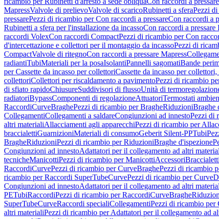
ricambio per Rubinetti d'arresto a sede obliqua
Con raccordi a pressar
Mapress
Valvole di prelievo
Valvole di scarico
Rubinetti a sfera
Pezzi di
pressare
Pezzi di ricambio per Con raccordi a pressare
Con raccordi a 
Rubinetti a sfera per l'installazione da incasso
Con raccordi a pressare
raccordi Volex
Con raccordi Compact
Pezzi di ricambio per Con racc
d'intercettazione e collettori per il montaggio da incasso
Pezzi di ricamb
Compact
Valvole di ritegno
Con raccordi a pressare Mapress
Collegamen
radianti
Tubi
Materiali per la posa
Isolanti
Pannelli sagomati
Bande perim
per Cassette da incasso per collettori
Cassette da incasso per collettori,
collettori
Collettori per riscaldamento a pavimento
Pezzi di ricambio pe
di sfiato rapido
Chiusure
Suddivisori di flusso
Unità di termoregolazion
radiatori
Bypass
Componenti di regolazione
Attuatori
Termostati ambien
Raccordi
Curve
Braghe
Pezzi di ricambio per Braghe
Riduzioni
Braghe 
Collegamenti
Collegamenti a saldare
Congiunzioni ad innesto
Pezzi di 
altri materiali
Allacciamenti agli apparecchi
Pezzi di ricambio per Allac
braccialetti
Guarnizioni
Materiali di consumo
Geberit Silent-PP
Tubi
Pez
Braghe
Riduzioni
Pezzi di ricambio per Riduzioni
Braghe d'ispezione
Pe
Congiunzioni ad innesto
Adattatori per il collegamento ad altri materia
tecniche
Manicotti
Pezzi di ricambio per Manicotti
Accessori
Braccialett
Raccordi
Curve
Pezzi di ricambio per Curve
Braghe
Pezzi di ricambio 
ricambio per Raccordi SuperTube
Curve
Pezzi di ricambio per Curve
D
Congiunzioni ad innesto
Adattatori per il collegamento ad altri materia
PE
Tubi
Raccordi
Pezzi di ricambio per Raccordi
Curve
Braghe
Riduzion
SuperTube
Curve
Raccordi speciali
Collegamenti
Pezzi di ricambio per
altri materiali
Pezzi di ricambio per Adattatori per il collegamento ad alt