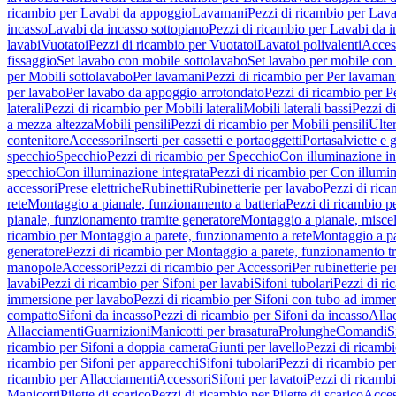
ricambio per Lavabi da appoggio
Lavamani
Pezzi di ricambio per Lav
incasso
Lavabi da incasso sottopiano
Pezzi di ricambio per Lavabi da i
lavabi
Vuotatoi
Pezzi di ricambio per Vuotatoi
Lavatoi polivalenti
Acces
fissaggio
Set lavabo con mobile sottolavabo
Set lavabo per mobile con
per Mobili sottolavabo
Per lavamani
Pezzi di ricambio per Per lavaman
per lavabo
Per lavabo da appoggio arrotondato
Pezzi di ricambio per P
laterali
Pezzi di ricambio per Mobili laterali
Mobili laterali bassi
Pezzi di
a mezza altezza
Mobili pensili
Pezzi di ricambio per Mobili pensili
Ulte
contenitore
Accessori
Inserti per cassetti e portaoggetti
Portasalviette e 
specchio
Specchio
Pezzi di ricambio per Specchio
Con illuminazione in
specchio
Con illuminazione integrata
Pezzi di ricambio per Con illumin
accessori
Prese elettriche
Rubinetti
Rubinetterie per lavabo
Pezzi di rica
rete
Montaggio a pianale, funzionamento a batteria
Pezzi di ricambio p
pianale, funzionamento tramite generatore
Montaggio a pianale, misc
ricambio per Montaggio a parete, funzionamento a rete
Montaggio a pa
generatore
Pezzi di ricambio per Montaggio a parete, funzionamento t
manopole
Accessori
Pezzi di ricambio per Accessori
Per rubinetterie pe
lavabi
Pezzi di ricambio per Sifoni per lavabi
Sifoni tubolari
Pezzi di ri
immersione per lavabo
Pezzi di ricambio per Sifoni con tubo ad immer
compatto
Sifoni da incasso
Pezzi di ricambio per Sifoni da incasso
Alla
Allacciamenti
Guarnizioni
Manicotti per brasatura
Prolunghe
Comandi
S
ricambio per Sifoni a doppia camera
Giunti per lavello
Pezzi di ricambi
ricambio per Sifoni per apparecchi
Sifoni tubolari
Pezzi di ricambio per
ricambio per Allacciamenti
Accessori
Sifoni per lavatoi
Pezzi di ricambi
Manicotti
Pilette di scarico
Pezzi di ricambio per Pilette di scarico
Acces