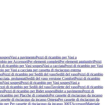
 sospesi
Vasi a pavimento
Pezzi di ricambio per Vasi a
ambio per Accessori
Per elementi completi
Per elementi aggiuntivi
Pezzi
i di ricambio per Vasi sospesi
Vasi a cacciata
Pezzi di ricambio per Vasi
io per Vasi a cacciata per cassetta di risciacquo esterna
so
Pezzi di ricambio per Sedili del vaso
Sedili del vaso
Pezzi di ricambio
acciata, prolungati
Sedili del vaso versione Comfort
Pezzi di ricambio
ni
Vasi sospesi
Pezzi di ricambio per Vasi sospesi
Vasi a
ezzi di ricambio per Sedili del vaso
Tavolette del vaso
Pezzi di ricambio
esi
Pezzi di ricambio per Bidet sospesi
Bidet a pavimento
Pezzi di
 ricambio per Placche di comando
Per cassette di risciacquo da incasso
 cassette di risciacquo da incasso Omega
Per cassette di risciacquo da
io per Per cassette di risciacquo da incasso 300T
Accessori
Materiale