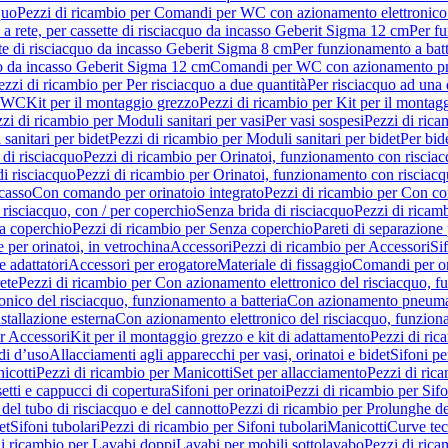
quo
Pezzi di ricambio per Comandi per WC con azionamento elettronico 
a rete, per cassette di risciacquo da incasso Geberit Sigma 12 cm
Per fu
tte di risciacquo da incasso Geberit Sigma 8 cm
Per funzionamento a batt
quo da incasso Geberit Sigma 12 cm
Comandi per WC con azionamento pne
ezzi di ricambio per Per risciacquo a due quantità
Per risciacquo ad una 
r WC
Kit per il montaggio grezzo
Pezzi di ricambio per Kit per il montag
zi di ricambio per Moduli sanitari per vasi
Per vasi sospesi
Pezzi di rica
sanitari per bidet
Pezzi di ricambio per Moduli sanitari per bidet
Per bid
di risciacquo
Pezzi di ricambio per Orinatoi, funzionamento con risciac
i risciacquo
Pezzi di ricambio per Orinatoi, funzionamento con risciacq
ncasso
Con comando per orinatoio integrato
Pezzi di ricambio per Con co
risciacquo, con / per coperchio
Senza brida di risciacquo
Pezzi di ricam
a coperchio
Pezzi di ricambio per Senza coperchio
Pareti di separazione 
e per orinatoi, in vetrochina
Accessori
Pezzi di ricambio per Accessori
Si
e adattatori
Accessori per erogatore
Materiale di fissaggio
Comandi per or
ete
Pezzi di ricambio per Con azionamento elettronico del risciacquo, f
onico del risciacquo, funzionamento a batteria
Con azionamento pneumat
stallazione esterna
Con azionamento elettronico del risciacquo, funziona
r Accessori
Kit per il montaggio grezzo e kit di adattamento
Pezzi di ric
i d’uso
Allacciamenti agli apparecchi per vasi, orinatoi e bidet
Sifoni pe
icotti
Pezzi di ricambio per Manicotti
Set per allacciamento
Pezzi di ric
etti e cappucci di copertura
Sifoni per orinatoi
Pezzi di ricambio per Sifo
del tubo di risciacquo e del cannotto
Pezzi di ricambio per Prolunghe de
et
Sifoni tubolari
Pezzi di ricambio per Sifoni tubolari
Manicotti
Curve te
di ricambio per Lavabi doppi
Lavabi per mobili sottolavabo
Pezzi di rica