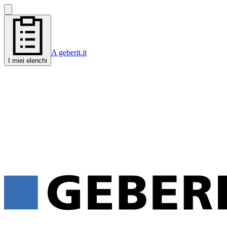
A geberit.it
I miei elenchi