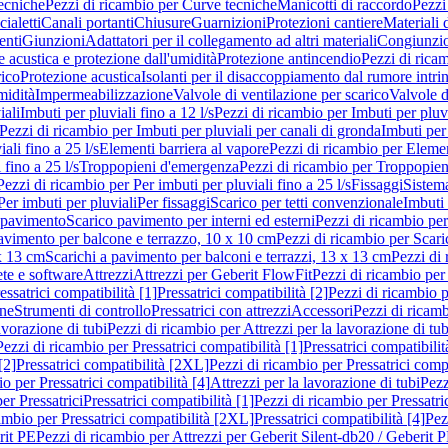
ecniche
Pezzi di ricambio per Curve tecniche
Manicotti di raccordo
Pezzi
ialetti
Canali portanti
Chiusure
Guarnizioni
Protezioni cantiere
Materiali
nti
Giunzioni
Adattatori per il collegamento ad altri materiali
Congiunzio
 acustica e protezione dall'umidità
Protezione antincendio
Pezzi di rica
rico
Protezione acustica
Isolanti per il disaccoppiamento dal rumore intri
midità
Impermeabilizzazione
Valvole di ventilazione per scarico
Valvole d
iali
Imbuti per pluviali fino a 12 l/s
Pezzi di ricambio per Imbuti per pluvi
Pezzi di ricambio per Imbuti per pluviali per canali di gronda
Imbuti per 
ali fino a 25 l/s
Elementi barriera al vapore
Pezzi di ricambio per Elemen
 fino a 25 l/s
Troppopieni d'emergenza
Pezzi di ricambio per Troppopie
Pezzi di ricambio per Per imbuti per pluviali fino a 25 l/s
Fissaggi
Sistem
Per imbuti per pluviali
Per fissaggi
Scarico per tetti convenzionale
Imbuti 
 pavimento
Scarico pavimento per interni ed esterni
Pezzi di ricambio per
pavimento per balcone e terrazzo, 10 x 10 cm
Pezzi di ricambio per Scari
x 13 cm
Scarichi a pavimento per balconi e terrazzi, 13 x 13 cm
Pezzi di 
ete e software
Attrezzi
Attrezzi per Geberit FlowFit
Pezzi di ricambio per
ssatrici compatibilità [1]
Pressatrici compatibilità [2]
Pezzi di ricambio p
one
Strumenti di controllo
Pressatrici con attrezzi
Accessori
Pezzi di ricam
avorazione di tubi
Pezzi di ricambio per Attrezzi per la lavorazione di tub
Pezzi di ricambio per Pressatrici compatibilità [1]
Pressatrici compatibilit
[2]
Pressatrici compatibilità [2XL]
Pezzi di ricambio per Pressatrici comp
o per Pressatrici compatibilità [4]
Attrezzi per la lavorazione di tubi
Pezz
er Pressatrici
Pressatrici compatibilità [1]
Pezzi di ricambio per Pressatric
ambio per Pressatrici compatibilità [2XL]
Pressatrici compatibilità [4]
Pez
rit PE
Pezzi di ricambio per Attrezzi per Geberit Silent-db20 / Geberit 