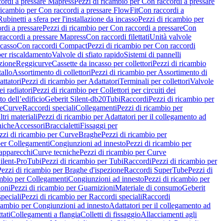
ordi a pressare Mapress
Pezzi di ricambio per Con raccordi a pressare
ricambio per Con raccordi a pressare FlowFit
Con raccordi a
Rubinetti a sfera per l'installazione da incasso
Pezzi di ricambio per
rdi a pressare
Pezzi di ricambio per Con raccordi a pressare
Con
raccordi a pressare Mapress
Con raccordi filettati
Unità valvole
ncasso
Con raccordi Compact
Pezzi di ricambio per Con raccordi
per riscaldamento
Valvole di sfiato rapido
Sistemi di pannelli
azione
Reggicurve
Cassette da incasso per collettori
Pezzi di ricambio
tallo
Assortimento di collettori
Pezzi di ricambio per Assortimento di
ttatori
Pezzi di ricambio per Adattatori
Terminali per collettori
Valvole
ei radiatori
Pezzi di ricambio per Collettori per circuiti dei
o dell’edificio
Geberit Silent-db20
Tubi
Raccordi
Pezzi di ricambio per
e
Curve
Raccordi speciali
Collegamenti
Pezzi di ricambio per
tri materiali
Pezzi di ricambio per Adattatori per il collegamento ad
niche
Accessori
Braccialetti
Fissaggi per
zzi di ricambio per Curve
Braghe
Pezzi di ricambio per
per Collegamenti
Congiunzioni ad innesto
Pezzi di ricambio per
 apparecchi
Curve tecniche
Pezzi di ricambio per Curve
ilent-Pro
Tubi
Pezzi di ricambio per Tubi
Raccordi
Pezzi di ricambio per
Pezzi di ricambio per Braghe d'ispezione
Raccordi SuperTube
Pezzi di
ambio per Collegamenti
Congiunzioni ad innesto
Pezzi di ricambio per
ioni
Pezzi di ricambio per Guarnizioni
Materiale di consumo
Geberit
peciali
Pezzi di ricambio per Raccordi speciali
Raccordi
icambio per Congiunzioni ad innesto
Adattatori per il collegamento ad
tati
Collegamenti a flangia
Colletti di fissaggio
Allacciamenti agli