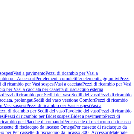
 sospesi
Vasi a pavimento
Pezzi di ricambio per Vasi a
ambio per Accessori
Per elementi completi
Per elementi aggiuntivi
Pezzi
i di ricambio per Vasi sospesi
Vasi a cacciata
Pezzi di ricambio per Vasi
io per Vasi a cacciata per cassetta di risciacquo esterna
so
Pezzi di ricambio per Sedili del vaso
Sedili del vaso
Pezzi di ricambio
acciata, prolungati
Sedili del vaso versione Comfort
Pezzi di ricambio
ni
Vasi sospesi
Pezzi di ricambio per Vasi sospesi
Vasi a
ezzi di ricambio per Sedili del vaso
Tavolette del vaso
Pezzi di ricambio
esi
Pezzi di ricambio per Bidet sospesi
Bidet a pavimento
Pezzi di
 ricambio per Placche di comando
Per cassette di risciacquo da incasso
 cassette di risciacquo da incasso Omega
Per cassette di risciacquo da
io per Per cassette di risciacquo da incasso 300T
Accessori
Materiale