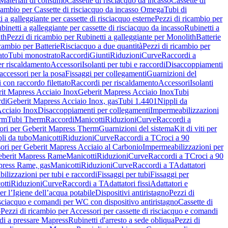
Materiali di consumo
Cassette di risciacquo da incasso
Cassette di
icambio per Cassette di risciacquo da incasso Omega
Tubi di
i a galleggiante per cassette di risciacquo esterne
Pezzi di ricambio per
binetti a galleggiante per cassette di risciacquo da incasso
Rubinetti a
ith
Pezzi di ricambio per Rubinetti a galleggiante per Monolith
Batterie
icambio per Batterie
Risciacquo a due quantità
Pezzi di ricambio per
ato
Tubi monostrato
Raccordi
Giunti
Riduzioni
Curve
Raccordi a
r riscaldamento
Accessori
Isolanti per tubi e raccordi
Disaccoppiamenti
accessori per la posa
Fissaggi per collegamenti
Guarnizioni del
i con raccordo filettato
Raccordi per riscaldamento
Accessori
Isolanti
it Mapress Acciaio Inox
Geberit Mapress Acciaio Inox
Tubi
di
Geberit Mapress Acciaio Inox, gas
Tubi 1.4401
Nippli da
Acciaio Inox
Disaccoppiamenti per collegamenti
Impermeabilizzazioni
rm
Tubi Therm
Raccordi
Manicotti
Riduzioni
Curve
Raccordi a
ori per Geberit Mapress Therm
Guarnizioni del sistema
Kit di viti per
li da tubo
Manicotti
Riduzioni
Curve
Raccordi a T
Croci a 90
ori per Geberit Mapress Acciaio al Carbonio
Impermeabilizzazioni per
berit Mapress Rame
Manicotti
Riduzioni
Curve
Raccordi a T
Croci a 90
press Rame, gas
Manicotti
Riduzioni
Curve
Raccordi a T
Adattatori
ilizzazioni per tubi e raccordi
Fissaggi per tubi
Fissaggi per
otti
Riduzioni
Curve
Raccordi a T
Adattatori fissi
Adattatori e
er l’Igiene dell’acqua potabile
Dispositivi antiristagno
Pezzi di
isciacquo e comandi per WC con dispositivo antiristagno
Cassette di
o
Pezzi di ricambio per Accessori per cassette di risciacquo e comandi
di a pressare Mapress
Rubinetti d'arresto a sede obliqua
Pezzi di