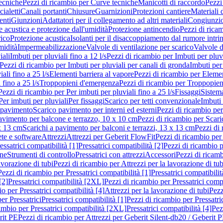
ecniche
Pezzi di ricambio per Curve tecniche
Manicotti di raccordo
Pezzi
ialetti
Canali portanti
Chiusure
Guarnizioni
Protezioni cantiere
Materiali
nti
Giunzioni
Adattatori per il collegamento ad altri materiali
Congiunzio
 acustica e protezione dall'umidità
Protezione antincendio
Pezzi di rica
rico
Protezione acustica
Isolanti per il disaccoppiamento dal rumore intri
midità
Impermeabilizzazione
Valvole di ventilazione per scarico
Valvole d
iali
Imbuti per pluviali fino a 12 l/s
Pezzi di ricambio per Imbuti per pluvi
Pezzi di ricambio per Imbuti per pluviali per canali di gronda
Imbuti per 
ali fino a 25 l/s
Elementi barriera al vapore
Pezzi di ricambio per Elemen
 fino a 25 l/s
Troppopieni d'emergenza
Pezzi di ricambio per Troppopie
Pezzi di ricambio per Per imbuti per pluviali fino a 25 l/s
Fissaggi
Sistem
Per imbuti per pluviali
Per fissaggi
Scarico per tetti convenzionale
Imbuti 
 pavimento
Scarico pavimento per interni ed esterni
Pezzi di ricambio per
pavimento per balcone e terrazzo, 10 x 10 cm
Pezzi di ricambio per Scari
x 13 cm
Scarichi a pavimento per balconi e terrazzi, 13 x 13 cm
Pezzi di 
ete e software
Attrezzi
Attrezzi per Geberit FlowFit
Pezzi di ricambio per
ssatrici compatibilità [1]
Pressatrici compatibilità [2]
Pezzi di ricambio p
one
Strumenti di controllo
Pressatrici con attrezzi
Accessori
Pezzi di ricam
avorazione di tubi
Pezzi di ricambio per Attrezzi per la lavorazione di tub
Pezzi di ricambio per Pressatrici compatibilità [1]
Pressatrici compatibilit
[2]
Pressatrici compatibilità [2XL]
Pezzi di ricambio per Pressatrici comp
o per Pressatrici compatibilità [4]
Attrezzi per la lavorazione di tubi
Pezz
er Pressatrici
Pressatrici compatibilità [1]
Pezzi di ricambio per Pressatric
ambio per Pressatrici compatibilità [2XL]
Pressatrici compatibilità [4]
Pez
rit PE
Pezzi di ricambio per Attrezzi per Geberit Silent-db20 / Geberit 