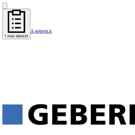
A geberit.it
I miei elenchi