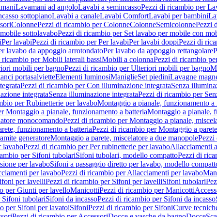
amani
Lavamani ad angolo
Lavabi a semincasso
Pezzi di ricambio per La
ncasso sottopiano
Lavabi a canale
Lavabi Comfort
Lavabi per bambini
La
sori
Colonne
Pezzi di ricambio per Colonne
Colonne
Semicolonne
Pezzi 
 mobile sottolavabo
Pezzi di ricambio per Set lavabo per mobile con mob
i
Per lavabi
Pezzi di ricambio per Per lavabi
Per lavabi doppi
Pezzi di ric
er lavabo da appoggio arrotondato
Per lavabo da appoggio rettangolare
P
 ricambio per Mobili laterali bassi
Mobili a colonna
Pezzi di ricambio pe
riori mobili per bagno
Pezzi di ricambio per Ulteriori mobili per bagno
Me
ganci portasalviette
Elementi luminosi
Maniglie
Set piedini
Lavagne magne
tegrata
Pezzi di ricambio per Con illuminazione integrata
Senza illumina
azione integrata
Senza illuminazione integrata
Pezzi di ricambio per Sen
mbio per Rubinetterie per lavabo
Montaggio a pianale, funzionamento a 
er Montaggio a pianale, funzionamento a batteria
Montaggio a pianale, 
elatore monocomando
Pezzi di ricambio per Montaggio a pianale, misc
rete, funzionamento a batteria
Pezzi di ricambio per Montaggio a parete
ramite generatore
Montaggio a parete, miscelatore a due manopole
Pezzi 
r lavabo
Pezzi di ricambio per Per rubinetterie per lavabo
Allacciamenti a
cambio per Sifoni tubolari
Sifoni tubolari, modello compatto
Pezzi di ric
sione per lavabo
Sifoni a passaggio diretto per lavabo, modello compatt
cciamenti per lavabo
Pezzi di ricambio per Allacciamenti per lavabo
Mani
ifoni per lavelli
Pezzi di ricambio per Sifoni per lavelli
Sifoni tubolari
Pez
o per Giunti per lavello
Manicotti
Pezzi di ricambio per Manicotti
Access
 Sifoni tubolari
Sifoni da incasso
Pezzi di ricambio per Sifoni da incasso
o per Sifoni per lavatoi
Sifoni
Pezzi di ricambio per Sifoni
Curve tecnich
sori
Pezzi di ricambio per Accessori
Docce e vasche da bagno
Docce
Sca