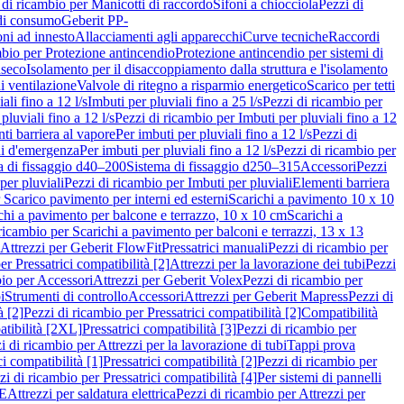
 di ricambio per Manicotti di raccordo
Sifoni a chiocciola
Pezzi di
 di consumo
Geberit PP-
ni ad innesto
Allacciamenti agli apparecchi
Curve tecniche
Raccordi
mbio per Protezione antincendio
Protezione antincendio per sistemi di
nseco
Isolamento per il disaccoppiamento dalla struttura e l'isolamento
i ventilazione
Valvole di ritegno a risparmio energetico
Scarico per tetti
ali fino a 12 l/s
Imbuti per pluviali fino a 25 l/s
Pezzi di ricambio per
pluviali fino a 12 l/s
Pezzi di ricambio per Imbuti per pluviali fino a 12
ti barriera al vapore
Per imbuti per pluviali fino a 12 l/s
Pezzi di
ni d'emergenza
Per imbuti per pluviali fino a 12 l/s
Pezzi di ricambio per
a di fissaggio d40–200
Sistema di fissaggio d250–315
Accessori
Pezzi
per pluviali
Pezzi di ricambio per Imbuti per pluviali
Elementi barriera
 Scarico pavimento per interni ed esterni
Scarichi a pavimento 10 x 10
chi a pavimento per balcone e terrazzo, 10 x 10 cm
Scarichi a
ricambio per Scarichi a pavimento per balconi e terrazzi, 13 x 13
 Attrezzi per Geberit FlowFit
Pressatrici manuali
Pezzi di ricambio per
er Pressatrici compatibilità [2]
Attrezzi per la lavorazione dei tubi
Pezzi
bio per Accessori
Attrezzi per Geberit Volex
Pezzi di ricambio per
i
Strumenti di controllo
Accessori
Attrezzi per Geberit Mapress
Pezzi di
à [2]
Pezzi di ricambio per Pressatrici compatibilità [2]
Compatibilità
atibilità [2XL]
Pressatrici compatibilità [3]
Pezzi di ricambio per
i di ricambio per Attrezzi per la lavorazione di tubi
Tappi prova
i compatibilità [1]
Pressatrici compatibilità [2]
Pezzi di ricambio per
zi di ricambio per Pressatrici compatibilità [4]
Per sistemi di pannelli
PE
Attrezzi per saldatura elettrica
Pezzi di ricambio per Attrezzi per