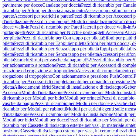
pavimento per docce
Canalette per doccia
Pezzi di ricambio per Canale
ricambio per Sifoni per doccia a pavimento
Accessori per sifoni per d
parete
Accessori per scarichi a parete
Pezzi di ricambio per Accessori pe
d'installazione
Pezzi di ricambio per Moduli d'installazione
Sifoni docci
docce walk-in
Pezzi di ricambio per Pareti laterali per docce walk-in
Ac
portaoggetti
Pezzi di ricambio per Nicchie portaoggetti
Accessori
Allac
per piletta
Pezzi di ricambio per Con tappo per piletta
Sifoni per piatti 
piletta
Pezzi di ricambio per Tappi per piletta
Sifoni per piatti doccia, d
piletta
Pezzi di ricambio per Senza tappo per piletta
Tappi per piletta
Pez
piletta
Pezzi di ricambio per Senza tappo per piletta
Accessori per sifoni
piletta
Scarichi
Sifoni per vasche da bagno, d52
Pezzi di ricambio per S
per azionamento a rotazione
Pezzi di ricambio per Accessori di compl
rotazione ed erogazione al troppopieno
Accessori di completamento pe
erogazione al troppopieno
Con azionamento a pressione PushControl
P
ricambio per Accessori di completamento per comando a pressione P
piletta
Allacciamenti idrici
Sistemi di installazione e di risciacquo
Geber
Accessori
Moduli d'installazione
Pezzi di ricambio per Moduli d'install
di ricambio per Moduli per bidet
Moduli per orinatoi
Pezzi di ricambio 
vasche da bagno
Pezzi di ricambio per Moduli per docce e vasche da
ricambio per Moduli per rubinetti
Moduli per carichi agenti sulle mens
d'installazione
Pezzi di ricambio per Moduli d'installazione
Moduli pe
Moduli per bidet
Moduli per docce
Pezzi di ricambio per Moduli per d
ricambio per Cassette di risciacquo esterne per vasi, in materiale sintet
posizione
Cassette di risciacquo esterne per vasi, in ceramica
Pezzi di r