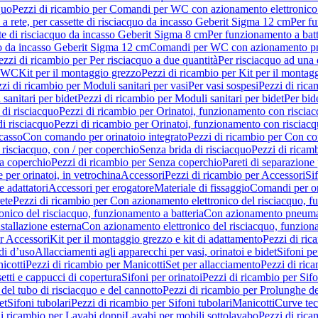
quo
Pezzi di ricambio per Comandi per WC con azionamento elettronico 
a rete, per cassette di risciacquo da incasso Geberit Sigma 12 cm
Per fu
tte di risciacquo da incasso Geberit Sigma 8 cm
Per funzionamento a batt
quo da incasso Geberit Sigma 12 cm
Comandi per WC con azionamento pne
ezzi di ricambio per Per risciacquo a due quantità
Per risciacquo ad una 
r WC
Kit per il montaggio grezzo
Pezzi di ricambio per Kit per il montag
zi di ricambio per Moduli sanitari per vasi
Per vasi sospesi
Pezzi di rica
sanitari per bidet
Pezzi di ricambio per Moduli sanitari per bidet
Per bid
di risciacquo
Pezzi di ricambio per Orinatoi, funzionamento con risciac
i risciacquo
Pezzi di ricambio per Orinatoi, funzionamento con risciacq
ncasso
Con comando per orinatoio integrato
Pezzi di ricambio per Con co
risciacquo, con / per coperchio
Senza brida di risciacquo
Pezzi di ricam
a coperchio
Pezzi di ricambio per Senza coperchio
Pareti di separazione 
e per orinatoi, in vetrochina
Accessori
Pezzi di ricambio per Accessori
Si
e adattatori
Accessori per erogatore
Materiale di fissaggio
Comandi per or
ete
Pezzi di ricambio per Con azionamento elettronico del risciacquo, f
onico del risciacquo, funzionamento a batteria
Con azionamento pneumat
stallazione esterna
Con azionamento elettronico del risciacquo, funziona
r Accessori
Kit per il montaggio grezzo e kit di adattamento
Pezzi di ric
i d’uso
Allacciamenti agli apparecchi per vasi, orinatoi e bidet
Sifoni pe
icotti
Pezzi di ricambio per Manicotti
Set per allacciamento
Pezzi di ric
etti e cappucci di copertura
Sifoni per orinatoi
Pezzi di ricambio per Sifo
del tubo di risciacquo e del cannotto
Pezzi di ricambio per Prolunghe de
et
Sifoni tubolari
Pezzi di ricambio per Sifoni tubolari
Manicotti
Curve te
di ricambio per Lavabi doppi
Lavabi per mobili sottolavabo
Pezzi di rica