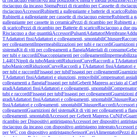
di risciacquo esterne
Ad alta posizione
A bassa e media posizione
Acces
risciacquo da incasso Sigma
Pezzi di ricambio per Cassette di risciac
risciacquo
Accessori
Rubinetti a galleggiante e batterie di scarico
Rubine
Rubinetti a galleggiante per cassette di risciacquo esterne
Rubinetti a g
galleggiante per cassette in ceramica
Pezzi di ricambio per Rubinetti a 
di scarico
Pezzi di ricambio per Batterie di scarico
Risciacquo a due qua
Risciacquo a due quantità
Accessori
Pulsanti
Adattatori
Membrane
Adduz
T
Adattatori fissi
Adattatori e collegamenti, smontabili
Chiusure
Raccord
per collegamenti
Impermeabilizzazioni per tubi e raccordi
Guarnizioni 
sistema
Kit di viti per collegamenti a flangia
Materiali di consumo
Geber
per tubi e raccordi
Disaccoppiamenti per collegamenti
Impermeabilizzaz
1.4401
Nippli da tubo
Manicotti
Riduzioni
Curve
Raccordi a T
Adattatori
tubo
Manicotti
Riduzioni
Curve
Raccordi a T
Adattatori fissi
Adattatori e
per tubi e raccordi
Fissaggi per tubi
Fissaggi per collegamenti
Guarnizio
T
Adattatori fissi
Adattatori e giunzioni, removibili
Compensatori assial
collegamenti a flangia
Fissaggi per tubi
Geberit Mapress acciaio al Car
gradi
Adattatori fissi
Adattatori e collegamenti, smontabili
Compensator
tubi e raccordi
Fissaggi per tubi
Fissaggi per collegamenti
Guarnizioni d
gradi
Adattatori fissi
Adattatori e collegamenti, smontabili
Chiusure
Rac
fissi
Adattatori e collegamenti, smontabili
Chiusure
Raccordi
Accessori 
collegamenti
Guarnizioni del sistema
Kit di viti per collegamenti a flan
collegamenti, smontabili
Accessori per Geberit Mapress CuNiFe
Guarn
ricambio per Dispositivi antiristagno
Accessori per dispositivi antirist
risciacquo da incasso con dispositivo antiristagno integrato
Accessori p
per WC con dispositivo antiristagno
Sensori
Cavi
Alimentatori
Pezzi di 