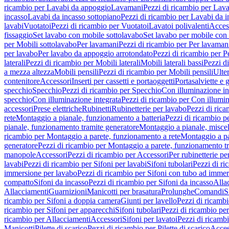
ricambio per Lavabi da appoggio
Lavamani
Pezzi di ricambio per Lav
incasso
Lavabi da incasso sottopiano
Pezzi di ricambio per Lavabi da i
lavabi
Vuotatoi
Pezzi di ricambio per Vuotatoi
Lavatoi polivalenti
Acces
fissaggio
Set lavabo con mobile sottolavabo
Set lavabo per mobile con
per Mobili sottolavabo
Per lavamani
Pezzi di ricambio per Per lavaman
per lavabo
Per lavabo da appoggio arrotondato
Pezzi di ricambio per P
laterali
Pezzi di ricambio per Mobili laterali
Mobili laterali bassi
Pezzi di
a mezza altezza
Mobili pensili
Pezzi di ricambio per Mobili pensili
Ulte
contenitore
Accessori
Inserti per cassetti e portaoggetti
Portasalviette e 
specchio
Specchio
Pezzi di ricambio per Specchio
Con illuminazione in
specchio
Con illuminazione integrata
Pezzi di ricambio per Con illumin
accessori
Prese elettriche
Rubinetti
Rubinetterie per lavabo
Pezzi di rica
rete
Montaggio a pianale, funzionamento a batteria
Pezzi di ricambio p
pianale, funzionamento tramite generatore
Montaggio a pianale, misc
ricambio per Montaggio a parete, funzionamento a rete
Montaggio a pa
generatore
Pezzi di ricambio per Montaggio a parete, funzionamento t
manopole
Accessori
Pezzi di ricambio per Accessori
Per rubinetterie pe
lavabi
Pezzi di ricambio per Sifoni per lavabi
Sifoni tubolari
Pezzi di ri
immersione per lavabo
Pezzi di ricambio per Sifoni con tubo ad immer
compatto
Sifoni da incasso
Pezzi di ricambio per Sifoni da incasso
Alla
Allacciamenti
Guarnizioni
Manicotti per brasatura
Prolunghe
Comandi
S
ricambio per Sifoni a doppia camera
Giunti per lavello
Pezzi di ricambi
ricambio per Sifoni per apparecchi
Sifoni tubolari
Pezzi di ricambio per
ricambio per Allacciamenti
Accessori
Sifoni per lavatoi
Pezzi di ricambi
Manicotti
Pilette di scarico
Pezzi di ricambio per Pilette di scarico
Acces