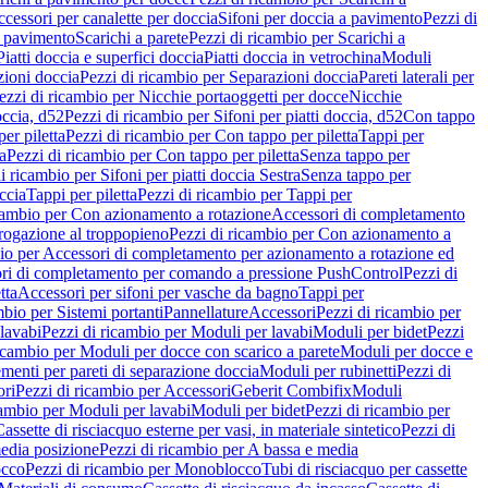
cessori per canalette per doccia
Sifoni per doccia a pavimento
Pezzi di
a pavimento
Scarichi a parete
Pezzi di ricambio per Scarichi a
iatti doccia e superfici doccia
Piatti doccia in vetrochina
Moduli
zioni doccia
Pezzi di ricambio per Separazioni doccia
Pareti laterali per
ezzi di ricambio per Nicchie portaoggetti per docce
Nicchie
occia, d52
Pezzi di ricambio per Sifoni per piatti doccia, d52
Con tappo
er piletta
Pezzi di ricambio per Con tappo per piletta
Tappi per
a
Pezzi di ricambio per Con tappo per piletta
Senza tappo per
i ricambio per Sifoni per piatti doccia Sestra
Senza tappo per
ccia
Tappi per piletta
Pezzi di ricambio per Tappi per
icambio per Con azionamento a rotazione
Accessori di completamento
rogazione al troppopieno
Pezzi di ricambio per Con azionamento a
bio per Accessori di completamento per azionamento a rotazione ed
ri di completamento per comando a pressione PushControl
Pezzi di
tta
Accessori per sifoni per vasche da bagno
Tappi per
mbio per Sistemi portanti
Pannellature
Accessori
Pezzi di ricambio per
lavabi
Pezzi di ricambio per Moduli per lavabi
Moduli per bidet
Pezzi
icambio per Moduli per docce con scarico a parete
Moduli per docce e
menti per pareti di separazione doccia
Moduli per rubinetti
Pezzi di
ori
Pezzi di ricambio per Accessori
Geberit Combifix
Moduli
cambio per Moduli per lavabi
Moduli per bidet
Pezzi di ricambio per
assette di risciacquo esterne per vasi, in materiale sintetico
Pezzi di
edia posizione
Pezzi di ricambio per A bassa e media
cco
Pezzi di ricambio per Monoblocco
Tubi di risciacquo per cassette