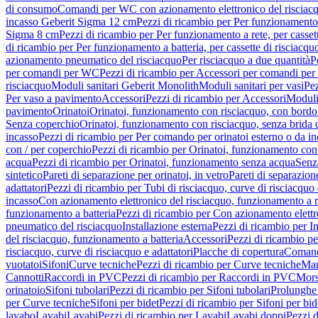
di consumo
Comandi per WC con azionamento elettronico del risciac
incasso Geberit Sigma 12 cm
Pezzi di ricambio per Per funzionamento 
Sigma 8 cm
Pezzi di ricambio per Per funzionamento a rete, per casse
di ricambio per Per funzionamento a batteria, per cassette di risciac
azionamento pneumatico del risciacquo
Per risciacquo a due quantità
P
per comandi per WC
Pezzi di ricambio per Accessori per comandi pe
risciacquo
Moduli sanitari Geberit Monolith
Moduli sanitari per vasi
Pez
Per vaso a pavimento
Accessori
Pezzi di ricambio per Accessori
Moduli 
pavimento
Orinatoi
Orinatoi, funzionamento con risciacquo, con bordo 
Senza coperchio
Orinatoi, funzionamento con risciacquo, senza brida d
incasso
Pezzi di ricambio per Per comando per orinatoi esterno o da i
con / per coperchio
Pezzi di ricambio per Orinatoi, funzionamento con 
acqua
Pezzi di ricambio per Orinatoi, funzionamento senza acqua
Senz
sintetico
Pareti di separazione per orinatoi, in vetro
Pareti di separazion
adattatori
Pezzi di ricambio per Tubi di risciacquo, curve di risciacquo 
incasso
Con azionamento elettronico del risciacquo, funzionamento a r
funzionamento a batteria
Pezzi di ricambio per Con azionamento elettr
pneumatico del risciacquo
Installazione esterna
Pezzi di ricambio per In
del risciacquo, funzionamento a batteria
Accessori
Pezzi di ricambio pe
risciacquo, curve di risciacquo e adattatori
Placche di copertura
Comand
vuotatoi
Sifoni
Curve tecniche
Pezzi di ricambio per Curve tecniche
Man
Cannotti
Raccordi in PVC
Pezzi di ricambio per Raccordi in PVC
Mors
orinatoio
Sifoni tubolari
Pezzi di ricambio per Sifoni tubolari
Prolunghe 
per Curve tecniche
Sifoni per bidet
Pezzi di ricambio per Sifoni per bid
lavabo
Lavabi
Lavabi
Pezzi di ricambio per Lavabi
Lavabi doppi
Pezzi 