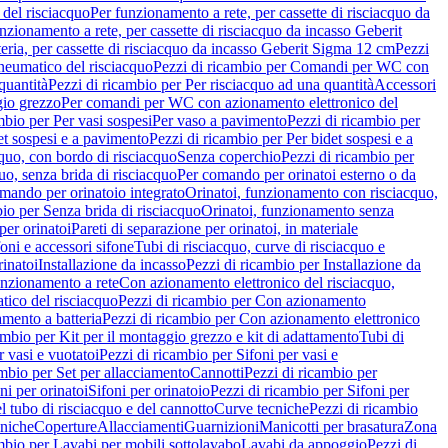
del risciacquo
Per funzionamento a rete, per cassette di risciacquo da
nzionamento a rete, per cassette di risciacquo da incasso Geberit
eria, per cassette di risciacquo da incasso Geberit Sigma 12 cm
Pezzi
umatico del risciacquo
Pezzi di ricambio per Comandi per WC con
quantità
Pezzi di ricambio per Per risciacquo ad una quantità
Accessori
gio grezzo
Per comandi per WC con azionamento elettronico del
mbio per Per vasi sospesi
Per vaso a pavimento
Pezzi di ricambio per
et sospesi e a pavimento
Pezzi di ricambio per Per bidet sospesi e a
quo, con bordo di risciacquo
Senza coperchio
Pezzi di ricambio per
uo, senza brida di risciacquo
Per comando per orinatoi esterno o da
mando per orinatoio integrato
Orinatoi, funzionamento con risciacquo,
bio per Senza brida di risciacquo
Orinatoi, funzionamento senza
per orinatoi
Pareti di separazione per orinatoi, in materiale
foni e accessori sifone
Tubi di risciacquo, curve di risciacquo e
inatoi
Installazione da incasso
Pezzi di ricambio per Installazione da
unzionamento a rete
Con azionamento elettronico del risciacquo,
ico del risciacquo
Pezzi di ricambio per Con azionamento
mento a batteria
Pezzi di ricambio per Con azionamento elettronico
ambio per Kit per il montaggio grezzo e kit di adattamento
Tubi di
r vasi e vuotatoi
Pezzi di ricambio per Sifoni per vasi e
ambio per Set per allacciamento
Cannotti
Pezzi di ricambio per
ni per orinatoi
Sifoni per orinatoio
Pezzi di ricambio per Sifoni per
l tubo di risciacquo e del cannotto
Curve tecniche
Pezzi di ricambio
cniche
Coperture
Allacciamenti
Guarnizioni
Manicotti per brasatura
Zona
mbio per Lavabi per mobili sottolavabo
Lavabi da appoggio
Pezzi di