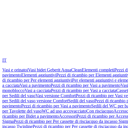
IT
Vasi e orinatoi
Vasi bidet Geberit AquaClean
Elementi completi
Pezzi d
pavimento
Elementi aggiuntivi
Pezzi di ricambio per Elementi aggiunti
di ricambio per Per elementi aggiuntivi
Per elementi aggiuntivi e eleme
a cacciata
Vasi a pavimento
Pezzi di ricambio per Vasi a pavimento
Vasi
monoblocco
Vasi a cacciata
Pezzi di ricambio per Vasi a cacciata
Casset
per Sedili del vaso
Vasi versione Comfort
Pezzi di ricambio per Vasi v
per Sedili del vaso versione Comfort
Sedili del vaso
Pezzi di ricambio p
pavimento
Pezzi di ricambio per Vasi a pavimento
Sedili del WC per b
per Tavolette del vaso
WC ad uso accovacciato
Con risciacquo
Accesso
ricambio per Bidet a pavimento
Accessori
Pezzi di ricambio per Access
Sigma
Pezzi di ricambio per Per cassette di risciacquo da incasso Sig
incasso Twinline
Pezzi di ricambio per Per cassette di risciacquo da i