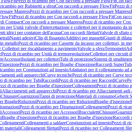
e FlowFit
Pezzi di ricambio per Con raccordi a pressare FlowFit
Con racc
 ricambio per Rubinetti a sfera
Con raccordi a pressare FlowFit
Pezzi di 
pressare Mapress
Pezzi di ricambio per Con raccordi a pressare Mapress
 FlowFit
Pezzi di ricambio per Con raccordi a pressare FlowFit
Con racco
ordi Compact
Con raccordi a pressare Mapress
Pezzi di ricambio per Con 
io per Unità valvole d'intercettazione e collettori per il montaggio da i
ti idrici per contatore dell'acqua
Con raccordi filettati
Valvole di sfiato 
etrali
Nastri adesivi
Clip di fissaggio
Additivi per massetti
Giunti di dilat
 in metallo
Pezzi di ricambio per Cassette da incasso per collettori, in me
r Collettori per riscaldamento a pavimento
Valvole a sfera
Termometri
Ada
e
Pezzi di ricambio per Unità di termoregolazione
Collettori per circuiti d
te
Accessori
Isolanti per collettori
Tubi di protezione
Sistemi di smaltiment
d'ispezione
Pezzi di ricambio per Braghe d'ispezione
Raccordi SuperTub
ricambio per Congiunzioni ad innesto
Adattatori per il collegamento ad al
ciamenti agli apparecchi
Curve tecniche
Pezzi di ricambio per Curve tec
zi di ricambio per Tubi
Raccordi
Pezzi di ricambio per Raccordi
Curve
Pe
zzi di ricambio per Braghe d'ispezione
Collegamenti
Pezzi di ricambio 
li
Allacciamenti agli apparecchi
Pezzi di ricambio per Allacciamenti agli
i
Chiusure
Guarnizioni
Tappi di protezione
Materiali di consumo
Geberit S
per Braghe
Riduzioni
Pezzi di ricambio per Riduzioni
Braghe d'ispezione
iramazioni
Pezzi di ricambio per Diramazioni
Collegamenti
Pezzi di ric
li
Accessori
Pezzi di ricambio per Accessori
Braccialetti
Chiusure
Guarniz
i
Braghe d'ispezione
Pezzi di ricambio per Braghe d'ispezione
Raccordi s
 Collegamenti
Collegamenti a saldare
Congiunzioni ad innesto
Pezzi di r
ri materiali
Collegamenti filettati
Pezzi di ricambio per Collegamenti filet