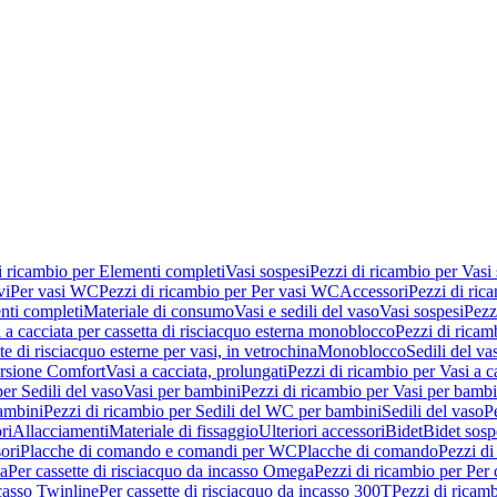
i ricambio per Elementi completi
Vasi sospesi
Pezzi di ricambio per Vasi
vi
Per vasi WC
Pezzi di ricambio per Per vasi WC
Accessori
Pezzi di ric
nti completi
Materiale di consumo
Vasi e sedili del vaso
Vasi sospesi
Pezz
 a cacciata per cassetta di risciacquo esterna monoblocco
Pezzi di ricamb
te di risciacquo esterne per vasi, in vetrochina
Monoblocco
Sedili del va
ersione Comfort
Vasi a cacciata, prolungati
Pezzi di ricambio per Vasi a c
er Sedili del vaso
Vasi per bambini
Pezzi di ricambio per Vasi per bambi
ambini
Pezzi di ricambio per Sedili del WC per bambini
Sedili del vaso
P
ri
Allacciamenti
Materiale di fissaggio
Ulteriori accessori
Bidet
Bidet sosp
ori
Placche di comando e comandi per WC
Placche di comando
Pezzi di
ma
Per cassette di risciacquo da incasso Omega
Pezzi di ricambio per Per
ncasso Twinline
Per cassette di risciacquo da incasso 300T
Pezzi di ricamb