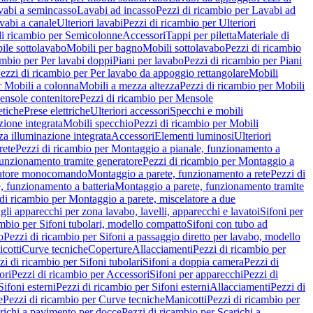
vabi a semincasso
Lavabi ad incasso
Pezzi di ricambio per Lavabi ad
vabi a canale
Ulteriori lavabi
Pezzi di ricambio per Ulteriori
di ricambio per Semicolonne
Accessori
Tappi per piletta
Materiale di
ile sottolavabo
Mobili per bagno
Mobili sottolavabo
Pezzi di ricambio
ambio per Per lavabi doppi
Piani per lavabo
Pezzi di ricambio per Piani
ezzi di ricambio per Per lavabo da appoggio rettangolare
Mobili
r Mobili a colonna
Mobili a mezza altezza
Pezzi di ricambio per Mobili
nsole contenitore
Pezzi di ricambio per Mensole
tiche
Prese elettriche
Ulteriori accessori
Specchi e mobili
zione integrata
Mobili specchio
Pezzi di ricambio per Mobili
za illuminazione integrata
Accessori
Elementi luminosi
Ulteriori
rete
Pezzi di ricambio per Montaggio a pianale, funzionamento a
funzionamento tramite generatore
Pezzi di ricambio per Montaggio a
elatore monocomando
Montaggio a parete, funzionamento a rete
Pezzi di
, funzionamento a batteria
Montaggio a parete, funzionamento tramite
di ricambio per Montaggio a parete, miscelatore a due
gli apparecchi per zona lavabo, lavelli, apparecchi e lavatoi
Sifoni per
ambio per Sifoni tubolari, modello compatto
Sifoni con tubo ad
o
Pezzi di ricambio per Sifoni a passaggio diretto per lavabo, modello
cotti
Curve tecniche
Coperture
Allacciamenti
Pezzi di ricambio per
zi di ricambio per Sifoni tubolari
Sifoni a doppia camera
Pezzi di
ori
Pezzi di ricambio per Accessori
Sifoni per apparecchi
Pezzi di
Sifoni esterni
Pezzi di ricambio per Sifoni esterni
Allacciamenti
Pezzi di
e
Pezzi di ricambio per Curve tecniche
Manicotti
Pezzi di ricambio per
richi a pavimento per docce
Pezzi di ricambio per Scarichi a