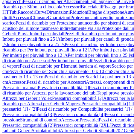
apparecchi
Pezzi di ricambio per Allacciamenti agli apparecchi
Curve t
ricambio per Sifoni a chiocciola
Accessori
Braccialetti
Fissaggi per bracc
HT
Tubi
Raccordi
Curve
Diramazioni
Riduzioni
Braghe d'ispezione
Aume
diritti
Accessori
Chiusure
Guarnizioni
Protezione antincendio, protezione
scarico
Pezzi di ricambio per Protezione antincendio per sistemi di sca
acustico del rumore trasmesso indirettamente via aria
Protezione dall'u
Geberit Pluvia
Imbuti per pluviali
Pezzi di ricambio per Imbuti per pluv
Imbuti per pluviali fino a 25 l/s
Imbuti per pluviali per canali di gronda
l/s
Imbuti per pluviali fino a 25 l/s
Pezzi di ricambio per Imbuti per pluvi
ricambio per Per imbuti per pluviali fino a 12 l/s
Per imbuti per pluviali
Per imbuti per pluviali fino a 12 l/s
Per imbuti per pluviali fino a 25 l/s
di ricambio per Accessori
Per imbuti per pluviali
Pezzi di ricambio per 
al vapore
Pezzi di ricambio per Elementi barriera al vapore
Scarico per
cm
Pezzi di ricambio per Scarichi a pavimento 10 x 10 cm
Scarichi a 
pavimento 13 x 13 cm
Pezzi di ricambio per Scarichi a pavimento 13 
cm
Accessori
Pezzi di ricambio per Accessori
Attrezzi, componenti di r
Pressatrici manuali
Pressatrici compatibilità [1]
Pezzi di ricambio per Pre
di ricambio per Attrezzi per la lavorazione dei tubi
Tappi prova pressi
Attrezzi per Geberit Volex
Pressatrici compatibilità [2]
Attrezzi per la l
ricambio per Attrezzi per Geberit Mapress
Pressatrici compatibilità [1]
pressatrici [1] / [2]
Pezzi di ricambio per Compatibilità pressatrici [1] / 
Pressatrici compatibilità [3]
Pressatrici compatibilità [4]
Pezzi di ricambi
pressione
Strumenti di controllo
Accessori
Pressatrici
Pezzi di ricambio p
Pressatrici compatibilità [2]
Pressatrici compatibilità [2XL]
Pezzi di ric
radianti Geberit
Srotolatori tubi
Attrezzi per Geberit Silent-db20 / Gebe