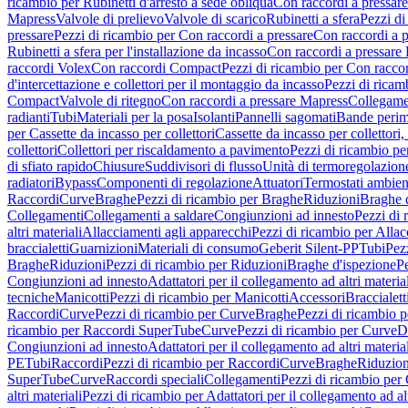
ricambio per Rubinetti d'arresto a sede obliqua
Con raccordi a pressar
Mapress
Valvole di prelievo
Valvole di scarico
Rubinetti a sfera
Pezzi di
pressare
Pezzi di ricambio per Con raccordi a pressare
Con raccordi a 
Rubinetti a sfera per l'installazione da incasso
Con raccordi a pressare
raccordi Volex
Con raccordi Compact
Pezzi di ricambio per Con racc
d'intercettazione e collettori per il montaggio da incasso
Pezzi di ricamb
Compact
Valvole di ritegno
Con raccordi a pressare Mapress
Collegamen
radianti
Tubi
Materiali per la posa
Isolanti
Pannelli sagomati
Bande perim
per Cassette da incasso per collettori
Cassette da incasso per collettori,
collettori
Collettori per riscaldamento a pavimento
Pezzi di ricambio pe
di sfiato rapido
Chiusure
Suddivisori di flusso
Unità di termoregolazion
radiatori
Bypass
Componenti di regolazione
Attuatori
Termostati ambien
Raccordi
Curve
Braghe
Pezzi di ricambio per Braghe
Riduzioni
Braghe 
Collegamenti
Collegamenti a saldare
Congiunzioni ad innesto
Pezzi di 
altri materiali
Allacciamenti agli apparecchi
Pezzi di ricambio per Allac
braccialetti
Guarnizioni
Materiali di consumo
Geberit Silent-PP
Tubi
Pez
Braghe
Riduzioni
Pezzi di ricambio per Riduzioni
Braghe d'ispezione
Pe
Congiunzioni ad innesto
Adattatori per il collegamento ad altri materia
tecniche
Manicotti
Pezzi di ricambio per Manicotti
Accessori
Braccialett
Raccordi
Curve
Pezzi di ricambio per Curve
Braghe
Pezzi di ricambio 
ricambio per Raccordi SuperTube
Curve
Pezzi di ricambio per Curve
D
Congiunzioni ad innesto
Adattatori per il collegamento ad altri materia
PE
Tubi
Raccordi
Pezzi di ricambio per Raccordi
Curve
Braghe
Riduzion
SuperTube
Curve
Raccordi speciali
Collegamenti
Pezzi di ricambio per
altri materiali
Pezzi di ricambio per Adattatori per il collegamento ad alt