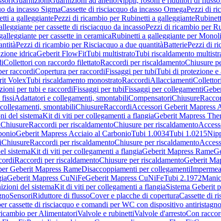
sori
Guarnizioni
Guarnizioni ad anello
Nippli, rosoni e riduttori di flusso
quo da incasso Sigma
Cassette di risciacquo da incasso Omega
Pezzi di r
tti a galleggiante
Pezzi di ricambio per Rubinetti a galleggiante
Rubinett
alleggiante per cassette di risciacquo da incasso
Pezzi di ricambio per Ru
galleggiante per cassette in ceramica
Rubinetti a galleggiante per Monol
ntità
Pezzi di ricambio per Risciacquo a due quantità
Batterie
Pezzi di r
ione idrica
Geberit FlowFit
Tubi multistrato
Tubi riscaldamento multistr
i
Collettori con raccordo filettato
Raccordi per riscaldamento
Chiusure pe
per raccordi
Copertura per raccordi
Fissaggi per tubi
Tubi di protezione e 
it Volex
Tubi riscaldamento monostrato
Raccordi
Allacciamenti
Collettor
ioni per tubi e raccordi
Fissaggi per tubi
Fissaggi per collegamenti
Geber
 fissi
Adattatori e collegamenti, smontabili
Compensatori
Chiusure
Raccor
 collegamenti, smontabili
Chiusure
Raccordi
Accessori Geberit Mapress 
ni del sistema
Kit di viti per collegamenti a flangia
Geberit Mapress The
i
Chiusure
Raccordi per riscaldamento
Chiusure per riscaldamento
Access
bonio
Geberit Mapress Acciaio al Carbonio
Tubi 1.0034
Tubi 1.0215
Nipp
i
Chiusure
Raccordi per riscaldamento
Chiusure per riscaldamento
Access
el sistema
Kit di viti per collegamenti a flangia
Geberit Mapress Rame
Ge
cordi
Raccordi per riscaldamento
Chiusure per riscaldamento
Geberit Ma
per Geberit Mapress Rame
Disaccoppiamenti per collegamenti
Impermeab
gia
Geberit Mapress CuNiFe
Geberit Mapress CuNiFe
Tubi 2.1972
Manic
izioni del sistema
Kit di viti per collegamenti a flangia
Sistema Geberit p
agno
Sensori
Riduttore di flusso
Cover e placche di copertura
Cassette di r
er cassette di risciacquo e comandi per WC con dispositivo antiristagn
ricambio per Alimentatori
Valvole e rubinetti
Valvole d'arresto
Con raccor