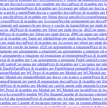
tte per doccia
Accessori per canalette per doccia
Pezzi di ricambio per Ac
occia a pavimento
Pezzi di ricambio per Accessori per sifoni per doccia 
r scarichi a parete
Piatti doccia e superfici doccia
Pezzi di ricambio per P
a specifici
Pezzi di ricambio per Sifoni doccia specifici
Accessori
Separa
cessori
Pezzi di ricambio per Accessori
Nicchie portaoggetti per docce
P
ciamenti agli apparecchi per docce e vasche da bagno
Sifoni per piatti d
doccia, d62
Pezzi di ricambio per Sifoni per piatti doccia, d62
Con tappo p
90
Pezzi di ricambio per Sifoni per piatti doccia, d90
Con tappo per pilett
zi di ricambio per Tappi per piletta
Sifoni per piatti doccia Sestra
Pezzi d
 per piatti doccia
Pezzi di ricambio per Accessori per sifoni per piatti do
ifoni per vasche da bagno, d52
Con azionamento a rotazione
Pezzi di r
etamento per azionamento a rotazione
Con azionamento a rotazione ed e
r azionamento a rotazione ed erogazione al troppopieno
Pezzi di ricam
ezzi di ricambio per Con azionamento a pressione PushControl
Accesso
ushControl
Con tappo per piletta
Pezzi di ricambio per Con tappo per pile
it Duofix
Pareti
Pezzi di ricambio per Pareti
Sistemi portanti
Pezzi di rica
azione
Moduli per WC
Pezzi di ricambio per Moduli per WC
Moduli per 
per Moduli per orinatoi
Moduli per docce con scarico a parete
Pezzi di r
 bagno
Elementi per pareti di separazione doccia
Pezzi di ricambio per Ele
ole
Pezzi di ricambio per Moduli per carichi agenti sulle mensole
Access
r WC
Pezzi di ricambio per Moduli per WC
Moduli per lavabi
Pezzi di ri
occe
Accessori
Per moduli WC
Per fissaggi
Cassette di risciacquo esterne
C
ico
Ad alta posizione
Pezzi di ricambio per Ad alta posizione
A bassa e m
icambio per Cassette di risciacquo esterne per vasi, in ceramica
Monoblo