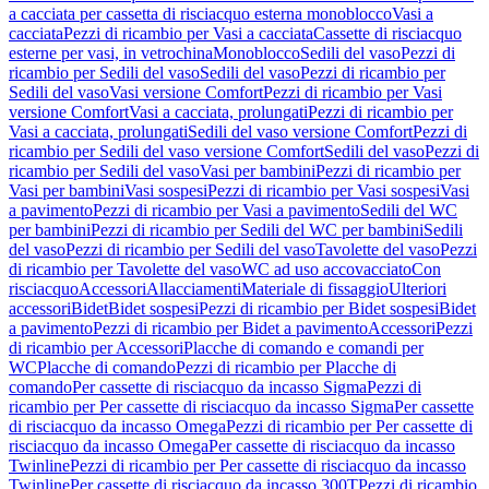
a cacciata per cassetta di risciacquo esterna monoblocco
Vasi a
cacciata
Pezzi di ricambio per Vasi a cacciata
Cassette di risciacquo
esterne per vasi, in vetrochina
Monoblocco
Sedili del vaso
Pezzi di
ricambio per Sedili del vaso
Sedili del vaso
Pezzi di ricambio per
Sedili del vaso
Vasi versione Comfort
Pezzi di ricambio per Vasi
versione Comfort
Vasi a cacciata, prolungati
Pezzi di ricambio per
Vasi a cacciata, prolungati
Sedili del vaso versione Comfort
Pezzi di
ricambio per Sedili del vaso versione Comfort
Sedili del vaso
Pezzi di
ricambio per Sedili del vaso
Vasi per bambini
Pezzi di ricambio per
Vasi per bambini
Vasi sospesi
Pezzi di ricambio per Vasi sospesi
Vasi
a pavimento
Pezzi di ricambio per Vasi a pavimento
Sedili del WC
per bambini
Pezzi di ricambio per Sedili del WC per bambini
Sedili
del vaso
Pezzi di ricambio per Sedili del vaso
Tavolette del vaso
Pezzi
di ricambio per Tavolette del vaso
WC ad uso accovacciato
Con
risciacquo
Accessori
Allacciamenti
Materiale di fissaggio
Ulteriori
accessori
Bidet
Bidet sospesi
Pezzi di ricambio per Bidet sospesi
Bidet
a pavimento
Pezzi di ricambio per Bidet a pavimento
Accessori
Pezzi
di ricambio per Accessori
Placche di comando e comandi per
WC
Placche di comando
Pezzi di ricambio per Placche di
comando
Per cassette di risciacquo da incasso Sigma
Pezzi di
ricambio per Per cassette di risciacquo da incasso Sigma
Per cassette
di risciacquo da incasso Omega
Pezzi di ricambio per Per cassette di
risciacquo da incasso Omega
Per cassette di risciacquo da incasso
Twinline
Pezzi di ricambio per Per cassette di risciacquo da incasso
Twinline
Per cassette di risciacquo da incasso 300T
Pezzi di ricambio