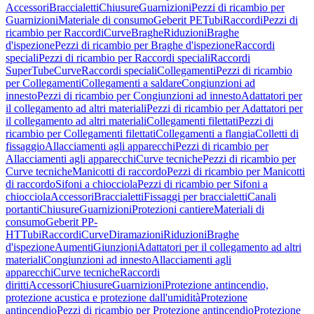
Accessori
Braccialetti
Chiusure
Guarnizioni
Pezzi di ricambio per
Guarnizioni
Materiale di consumo
Geberit PE
Tubi
Raccordi
Pezzi di
ricambio per Raccordi
Curve
Braghe
Riduzioni
Braghe
d'ispezione
Pezzi di ricambio per Braghe d'ispezione
Raccordi
speciali
Pezzi di ricambio per Raccordi speciali
Raccordi
SuperTube
Curve
Raccordi speciali
Collegamenti
Pezzi di ricambio
per Collegamenti
Collegamenti a saldare
Congiunzioni ad
innesto
Pezzi di ricambio per Congiunzioni ad innesto
Adattatori per
il collegamento ad altri materiali
Pezzi di ricambio per Adattatori per
il collegamento ad altri materiali
Collegamenti filettati
Pezzi di
ricambio per Collegamenti filettati
Collegamenti a flangia
Colletti di
fissaggio
Allacciamenti agli apparecchi
Pezzi di ricambio per
Allacciamenti agli apparecchi
Curve tecniche
Pezzi di ricambio per
Curve tecniche
Manicotti di raccordo
Pezzi di ricambio per Manicotti
di raccordo
Sifoni a chiocciola
Pezzi di ricambio per Sifoni a
chiocciola
Accessori
Braccialetti
Fissaggi per braccialetti
Canali
portanti
Chiusure
Guarnizioni
Protezioni cantiere
Materiali di
consumo
Geberit PP-
HT
Tubi
Raccordi
Curve
Diramazioni
Riduzioni
Braghe
d'ispezione
Aumenti
Giunzioni
Adattatori per il collegamento ad altri
materiali
Congiunzioni ad innesto
Allacciamenti agli
apparecchi
Curve tecniche
Raccordi
diritti
Accessori
Chiusure
Guarnizioni
Protezione antincendio,
protezione acustica e protezione dall'umidità
Protezione
antincendio
Pezzi di ricambio per Protezione antincendio
Protezione