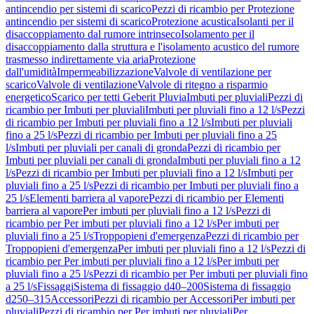
antincendio per sistemi di scarico
Pezzi di ricambio per Protezione
antincendio per sistemi di scarico
Protezione acustica
Isolanti per il
disaccoppiamento dal rumore intrinseco
Isolamento per il
disaccoppiamento dalla struttura e l'isolamento acustico del rumore
trasmesso indirettamente via aria
Protezione
dall'umidità
Impermeabilizzazione
Valvole di ventilazione per
scarico
Valvole di ventilazione
Valvole di ritegno a risparmio
energetico
Scarico per tetti Geberit Pluvia
Imbuti per pluviali
Pezzi di
ricambio per Imbuti per pluviali
Imbuti per pluviali fino a 12 l/s
Pezzi
di ricambio per Imbuti per pluviali fino a 12 l/s
Imbuti per pluviali
fino a 25 l/s
Pezzi di ricambio per Imbuti per pluviali fino a 25
l/s
Imbuti per pluviali per canali di gronda
Pezzi di ricambio per
Imbuti per pluviali per canali di gronda
Imbuti per pluviali fino a 12
l/s
Pezzi di ricambio per Imbuti per pluviali fino a 12 l/s
Imbuti per
pluviali fino a 25 l/s
Pezzi di ricambio per Imbuti per pluviali fino a
25 l/s
Elementi barriera al vapore
Pezzi di ricambio per Elementi
barriera al vapore
Per imbuti per pluviali fino a 12 l/s
Pezzi di
ricambio per Per imbuti per pluviali fino a 12 l/s
Per imbuti per
pluviali fino a 25 l/s
Troppopieni d'emergenza
Pezzi di ricambio per
Troppopieni d'emergenza
Per imbuti per pluviali fino a 12 l/s
Pezzi di
ricambio per Per imbuti per pluviali fino a 12 l/s
Per imbuti per
pluviali fino a 25 l/s
Pezzi di ricambio per Per imbuti per pluviali fino
a 25 l/s
Fissaggi
Sistema di fissaggio d40–200
Sistema di fissaggio
d250–315
Accessori
Pezzi di ricambio per Accessori
Per imbuti per
pluviali
Pezzi di ricambio per Per imbuti per pluviali
Per