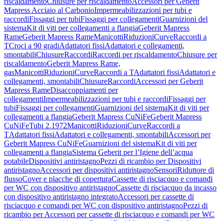
riscaldamento
Chiusure per riscaldamento
Accessori per Geberit
Mapress Acciaio al Carbonio
Impermeabilizzazioni per tubi e
raccordi
Fissaggi per tubi
Fissaggi per collegamenti
Guarnizioni del
sistema
Kit di viti per collegamenti a flangia
Geberit Mapress
Rame
Geberit Mapress Rame
Manicotti
Riduzioni
Curve
Raccordi a
T
Croci a 90 gradi
Adattatori fissi
Adattatori e collegamenti,
smontabili
Chiusure
Raccordi
Raccordi per riscaldamento
Chiusure per
riscaldamento
Geberit Mapress Rame,
gas
Manicotti
Riduzioni
Curve
Raccordi a T
Adattatori fissi
Adattatori e
collegamenti, smontabili
Chiusure
Raccordi
Accessori per Geberit
Mapress Rame
Disaccoppiamenti per
collegamenti
Impermeabilizzazioni per tubi e raccordi
Fissaggi per
tubi
Fissaggi per collegamenti
Guarnizioni del sistema
Kit di viti per
collegamenti a flangia
Geberit Mapress CuNiFe
Geberit Mapress
CuNiFe
Tubi 2.1972
Manicotti
Riduzioni
Curve
Raccordi a
T
Adattatori fissi
Adattatori e collegamenti, smontabili
Accessori per
Geberit Mapress CuNiFe
Guarnizioni del sistema
Kit di viti per
collegamenti a flangia
Sistema Geberit per l’Igiene dell’acqua
potabile
Dispositivi antiristagno
Pezzi di ricambio per Dispositivi
antiristagno
Accessori per dispositivi antiristagno
Sensori
Riduttore di
flusso
Cover e placche di copertura
Cassette di risciacquo e comandi
per WC con dispositivo antiristagno
Cassette di risciacquo da incasso
con dispositivo antiristagno integrato
Accessori per cassette di
risciacquo e comandi per WC con dispositivo antiristagno
Pezzi di
ricambio per Accessori per cassette di risciacquo e comandi per WC