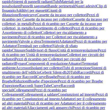
rapido
Sistemi di pannelli radianti
Tubi
Materiali per la
posa
Isolanti
Pannelli sagomati
Bande perimetrali
Nastri adesivi
Clip di
fissaggio
Additivi per massetti
Giunti di
dilatazione
Reggicurve
Cassette da incasso per collettori
Pezzi di
ricambio per Cassette da incasso per collettori
Cassette da incasso per
collettori, in metallo
Pezzi di ricambio per Cassette da incasso per
collettori, in metallo
Assortimento di collettori
Pezzi di ricambio per
Assortimento di collettori
Collettori per riscaldamento a
pavimento
Pezzi di ricambio per Collettori per riscaldamento a
pavimento
Valvole a sfera
Termometri
Adattatori
Pezzi di ricambio per
Adattatori
Terminali per collettori
Valvole di sfiato
rapido
Chiusure
Suddivisori di flusso
Unità di termoregolazione
Pezzi
di ricambio per Unità di termoregolazione
Collettori per circuiti dei
radiatori
Pezzi di ricambio per Collettori per circuiti dei
radiatori
Bypass
Componenti di regolazione
Attuatori
Termostati
ambiente
Accessori
Isolanti per collettori
Tubi di protezione
Sistemi di
smaltimento dell’edificio
Geberit Silent-db20
Tubi
Raccordi
Pezzi di
ricambio per Raccordi
Curve
Braghe
Pezzi di ricambio per
Braghe
Riduzioni
Braghe d'ispezione
Pezzi di ricambio per Braghe
d'ispezione
Raccordi SuperTube
Curve
Raccordi
speciali
Collegamenti
Pezzi di ricambio per
Collegamenti
Collegamenti a saldare
Congiunzioni ad innesto
Pezzi di
ricambio per Congiunzioni ad innesto
Adattatori per il collegamento
ad altri materiali
Pezzi di ricambio per Adattatori per il collegamento
ad altri materiali
Allacciamenti agli apparecchi
Pezzi di ricambio per