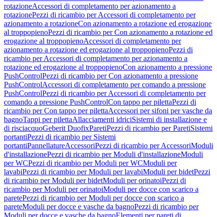
rotazione
Accessori di completamento per azionamento a
rotazione
Pezzi di ricambio per Accessori di completamento per
azionamento a rotazione
Con azionamento a rotazione ed erogazione
al troppopieno
Pezzi di ricambio per Con azionamento a rotazione ed
erogazione al troppopieno
Accessori di completamento per
azionamento a rotazione ed erogazione al troppopieno
Pezzi di
ricambio per Accessori di completamento per azionamento a
rotazione ed erogazione al troppopieno
Con azionamento a pressione
PushControl
Pezzi di ricambio per Con azionamento a pressione
PushControl
Accessori di completamento per comando a pressione
PushControl
Pezzi di ricambio per Accessori di completamento per
comando a pressione PushControl
Con tappo per piletta
Pezzi di
ricambio per Con tappo per piletta
Accessori per sifoni per vasche da
bagno
Tappi per piletta
Allacciamenti idrici
Sistemi di installazione e
di risciacquo
Geberit Duofix
Pareti
Pezzi di ricambio per Pareti
Sistemi
portanti
Pezzi di ricambio per Sistemi
portanti
Pannellature
Accessori
Pezzi di ricambio per Accessori
Moduli
d'installazione
Pezzi di ricambio per Moduli d'installazione
Moduli
per WC
Pezzi di ricambio per Moduli per WC
Moduli per
lavabi
Pezzi di ricambio per Moduli per lavabi
Moduli per bidet
Pezzi
di ricambio per Moduli per bidet
Moduli per orinatoi
Pezzi di
ricambio per Moduli per orinatoi
Moduli per docce con scarico a
parete
Pezzi di ricambio per Moduli per docce con scarico a
parete
Moduli per docce e vasche da bagno
Pezzi di ricambio per
Moduli per docce e vasche da bagno
Elementi per pareti di