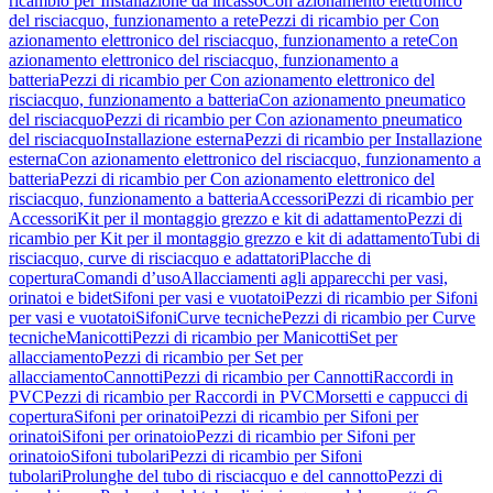
ricambio per Installazione da incasso
Con azionamento elettronico
del risciacquo, funzionamento a rete
Pezzi di ricambio per Con
azionamento elettronico del risciacquo, funzionamento a rete
Con
azionamento elettronico del risciacquo, funzionamento a
batteria
Pezzi di ricambio per Con azionamento elettronico del
risciacquo, funzionamento a batteria
Con azionamento pneumatico
del risciacquo
Pezzi di ricambio per Con azionamento pneumatico
del risciacquo
Installazione esterna
Pezzi di ricambio per Installazione
esterna
Con azionamento elettronico del risciacquo, funzionamento a
batteria
Pezzi di ricambio per Con azionamento elettronico del
risciacquo, funzionamento a batteria
Accessori
Pezzi di ricambio per
Accessori
Kit per il montaggio grezzo e kit di adattamento
Pezzi di
ricambio per Kit per il montaggio grezzo e kit di adattamento
Tubi di
risciacquo, curve di risciacquo e adattatori
Placche di
copertura
Comandi d’uso
Allacciamenti agli apparecchi per vasi,
orinatoi e bidet
Sifoni per vasi e vuotatoi
Pezzi di ricambio per Sifoni
per vasi e vuotatoi
Sifoni
Curve tecniche
Pezzi di ricambio per Curve
tecniche
Manicotti
Pezzi di ricambio per Manicotti
Set per
allacciamento
Pezzi di ricambio per Set per
allacciamento
Cannotti
Pezzi di ricambio per Cannotti
Raccordi in
PVC
Pezzi di ricambio per Raccordi in PVC
Morsetti e cappucci di
copertura
Sifoni per orinatoi
Pezzi di ricambio per Sifoni per
orinatoi
Sifoni per orinatoio
Pezzi di ricambio per Sifoni per
orinatoio
Sifoni tubolari
Pezzi di ricambio per Sifoni
tubolari
Prolunghe del tubo di risciacquo e del cannotto
Pezzi di