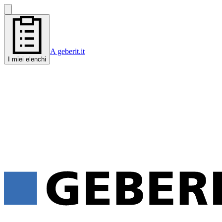
A geberit.it
I miei elenchi