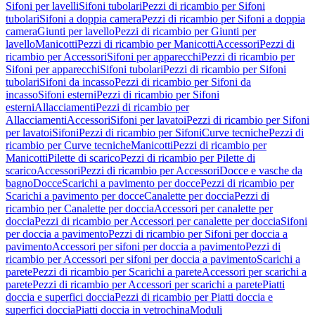
Sifoni per lavelli
Sifoni tubolari
Pezzi di ricambio per Sifoni
tubolari
Sifoni a doppia camera
Pezzi di ricambio per Sifoni a doppia
camera
Giunti per lavello
Pezzi di ricambio per Giunti per
lavello
Manicotti
Pezzi di ricambio per Manicotti
Accessori
Pezzi di
ricambio per Accessori
Sifoni per apparecchi
Pezzi di ricambio per
Sifoni per apparecchi
Sifoni tubolari
Pezzi di ricambio per Sifoni
tubolari
Sifoni da incasso
Pezzi di ricambio per Sifoni da
incasso
Sifoni esterni
Pezzi di ricambio per Sifoni
esterni
Allacciamenti
Pezzi di ricambio per
Allacciamenti
Accessori
Sifoni per lavatoi
Pezzi di ricambio per Sifoni
per lavatoi
Sifoni
Pezzi di ricambio per Sifoni
Curve tecniche
Pezzi di
ricambio per Curve tecniche
Manicotti
Pezzi di ricambio per
Manicotti
Pilette di scarico
Pezzi di ricambio per Pilette di
scarico
Accessori
Pezzi di ricambio per Accessori
Docce e vasche da
bagno
Docce
Scarichi a pavimento per docce
Pezzi di ricambio per
Scarichi a pavimento per docce
Canalette per doccia
Pezzi di
ricambio per Canalette per doccia
Accessori per canalette per
doccia
Pezzi di ricambio per Accessori per canalette per doccia
Sifoni
per doccia a pavimento
Pezzi di ricambio per Sifoni per doccia a
pavimento
Accessori per sifoni per doccia a pavimento
Pezzi di
ricambio per Accessori per sifoni per doccia a pavimento
Scarichi a
parete
Pezzi di ricambio per Scarichi a parete
Accessori per scarichi a
parete
Pezzi di ricambio per Accessori per scarichi a parete
Piatti
doccia e superfici doccia
Pezzi di ricambio per Piatti doccia e
superfici doccia
Piatti doccia in vetrochina
Moduli