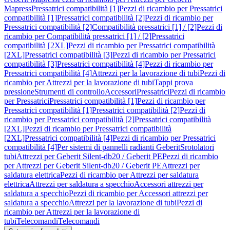
Mapress
Pressatrici compatibilità [1]
Pezzi di ricambio per Pressatrici
compatibilità [1]
Pressatrici compatibilità [2]
Pezzi di ricambio per
Pressatrici compatibilità [2]
Compatibilità pressatrici [1] / [2]
Pezzi di
ricambio per Compatibilità pressatrici [1] / [2]
Pressatrici
compatibilità [2XL]
Pezzi di ricambio per Pressatrici compatibilità
[2XL]
Pressatrici compatibilità [3]
Pezzi di ricambio per Pressatrici
compatibilità [3]
Pressatrici compatibilità [4]
Pezzi di ricambio per
Pressatrici compatibilità [4]
Attrezzi per la lavorazione di tubi
Pezzi di
ricambio per Attrezzi per la lavorazione di tubi
Tappi prova
pressione
Strumenti di controllo
Accessori
Pressatrici
Pezzi di ricambio
per Pressatrici
Pressatrici compatibilità [1]
Pezzi di ricambio per
Pressatrici compatibilità [1]
Pressatrici compatibilità [2]
Pezzi di
ricambio per Pressatrici compatibilità [2]
Pressatrici compatibilità
[2XL]
Pezzi di ricambio per Pressatrici compatibilità
[2XL]
Pressatrici compatibilità [4]
Pezzi di ricambio per Pressatrici
compatibilità [4]
Per sistemi di pannelli radianti Geberit
Srotolatori
tubi
Attrezzi per Geberit Silent-db20 / Geberit PE
Pezzi di ricambio
per Attrezzi per Geberit Silent-db20 / Geberit PE
Attrezzi per
saldatura elettrica
Pezzi di ricambio per Attrezzi per saldatura
elettrica
Attrezzi per saldatura a specchio
Accessori attrezzi per
saldatura a specchio
Pezzi di ricambio per Accessori attrezzi per
saldatura a specchio
Attrezzi per la lavorazione di tubi
Pezzi di
ricambio per Attrezzi per la lavorazione di
tubi
Telecomandi
Telecomandi