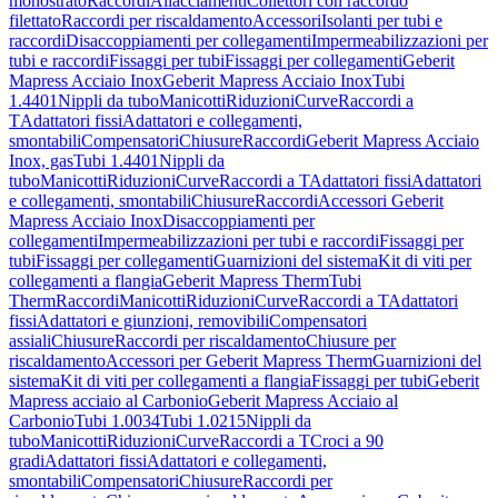
monostrato
Raccordi
Allacciamenti
Collettori con raccordo
filettato
Raccordi per riscaldamento
Accessori
Isolanti per tubi e
raccordi
Disaccoppiamenti per collegamenti
Impermeabilizzazioni per
tubi e raccordi
Fissaggi per tubi
Fissaggi per collegamenti
Geberit
Mapress Acciaio Inox
Geberit Mapress Acciaio Inox
Tubi
1.4401
Nippli da tubo
Manicotti
Riduzioni
Curve
Raccordi a
T
Adattatori fissi
Adattatori e collegamenti,
smontabili
Compensatori
Chiusure
Raccordi
Geberit Mapress Acciaio
Inox, gas
Tubi 1.4401
Nippli da
tubo
Manicotti
Riduzioni
Curve
Raccordi a T
Adattatori fissi
Adattatori
e collegamenti, smontabili
Chiusure
Raccordi
Accessori Geberit
Mapress Acciaio Inox
Disaccoppiamenti per
collegamenti
Impermeabilizzazioni per tubi e raccordi
Fissaggi per
tubi
Fissaggi per collegamenti
Guarnizioni del sistema
Kit di viti per
collegamenti a flangia
Geberit Mapress Therm
Tubi
Therm
Raccordi
Manicotti
Riduzioni
Curve
Raccordi a T
Adattatori
fissi
Adattatori e giunzioni, removibili
Compensatori
assiali
Chiusure
Raccordi per riscaldamento
Chiusure per
riscaldamento
Accessori per Geberit Mapress Therm
Guarnizioni del
sistema
Kit di viti per collegamenti a flangia
Fissaggi per tubi
Geberit
Mapress acciaio al Carbonio
Geberit Mapress Acciaio al
Carbonio
Tubi 1.0034
Tubi 1.0215
Nippli da
tubo
Manicotti
Riduzioni
Curve
Raccordi a T
Croci a 90
gradi
Adattatori fissi
Adattatori e collegamenti,
smontabili
Compensatori
Chiusure
Raccordi per