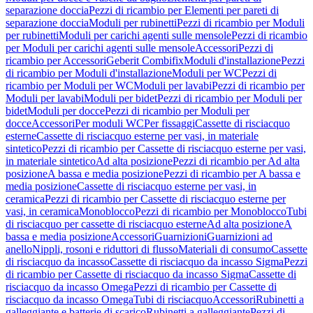
separazione doccia
Pezzi di ricambio per Elementi per pareti di
separazione doccia
Moduli per rubinetti
Pezzi di ricambio per Moduli
per rubinetti
Moduli per carichi agenti sulle mensole
Pezzi di ricambio
per Moduli per carichi agenti sulle mensole
Accessori
Pezzi di
ricambio per Accessori
Geberit Combifix
Moduli d'installazione
Pezzi
di ricambio per Moduli d'installazione
Moduli per WC
Pezzi di
ricambio per Moduli per WC
Moduli per lavabi
Pezzi di ricambio per
Moduli per lavabi
Moduli per bidet
Pezzi di ricambio per Moduli per
bidet
Moduli per docce
Pezzi di ricambio per Moduli per
docce
Accessori
Per moduli WC
Per fissaggi
Cassette di risciacquo
esterne
Cassette di risciacquo esterne per vasi, in materiale
sintetico
Pezzi di ricambio per Cassette di risciacquo esterne per vasi,
in materiale sintetico
Ad alta posizione
Pezzi di ricambio per Ad alta
posizione
A bassa e media posizione
Pezzi di ricambio per A bassa e
media posizione
Cassette di risciacquo esterne per vasi, in
ceramica
Pezzi di ricambio per Cassette di risciacquo esterne per
vasi, in ceramica
Monoblocco
Pezzi di ricambio per Monoblocco
Tubi
di risciacquo per cassette di risciacquo esterne
Ad alta posizione
A
bassa e media posizione
Accessori
Guarnizioni
Guarnizioni ad
anello
Nippli, rosoni e riduttori di flusso
Materiali di consumo
Cassette
di risciacquo da incasso
Cassette di risciacquo da incasso Sigma
Pezzi
di ricambio per Cassette di risciacquo da incasso Sigma
Cassette di
risciacquo da incasso Omega
Pezzi di ricambio per Cassette di
risciacquo da incasso Omega
Tubi di risciacquo
Accessori
Rubinetti a
galleggiante e batterie di scarico
Rubinetti a galleggiante
Pezzi di