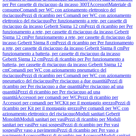
per Per cassette di risciacquo da incasso 300T
Accessori
Materiale di
consumo
Comandi per WC con azionamento elettronico del
risciacquo
Pezzi di ricambio per Comandi per WC con azionamento
elettronico del risciacquo
Per funzionamento a rete, per cassette di
risciacquo da incasso Geberit Sigma 12 cm
Pezzi di ricambio per Per
funzionamento a rete, per cassette di risciacquo da incasso Geberit
Sigma 12 cm
Per funzionamento a rete, per cassette di risciacquo da
incasso Geberit Sigma 8 cm
Pezzi di ricambio per Per funzionamento
a rete, per cassette di risciacquo da incasso Geberit Sigma 8 cm
Per
funzionamento a batteria, per cassette di risciacquo da incasso
Geberit Sigma 12 cm
Pezzi di ricambio per Per funzionamento a
batteria, per cassette di risciacquo da incasso Geberit Sigma 12
cm
Comandi per WC con azionamento pneumatico del
risciacquo
Pezzi di ricambio per Comandi per WC con azionamento
pneumatico del risciacquo
Per risciacquo a due quantità
Pezzi di
ricambio per Per risciacquo a due quantità
Per risciacquo ad una
quantità
Pezzi di ricambio per Per risciacquo ad una
quantità
Accessori per comandi per WC
Pezzi di ricambio per
Accessori per comandi per WC
Kit per il montaggio grezzo
Pezzi di
ricambio per Kit per il montaggio grezzo
Per comandi per WC con
azionamento elettronico del risciacquo
Moduli sanitari Geberit
Monolith
Moduli sanitari per vasi
Pezzi di ricambio per Moduli
sanitari per vasi
Per vasi sospesi
Pezzi di ricambio per Per vasi
sospesi
Per vaso a pavimento
Pezzi di ricambio per Per vaso a
pavimento
Accessori
Pezzi di ricambio per Accessori
Moduli sanitari