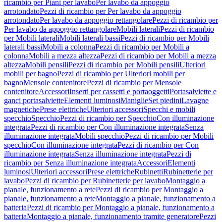
ricambio per Piani per lavabo
Per lavabo da appoggio
arrotondato
Pezzi di ricambio per Per lavabo da appoggio
arrotondato
Per lavabo da appoggio rettangolare
Pezzi di ricambio per
Per lavabo da appoggio rettangolare
Mobili laterali
Pezzi di ricambio
per Mobili laterali
Mobili laterali bassi
Pezzi di ricambio per Mobili
laterali bassi
Mobili a colonna
Pezzi di ricambio per Mobili a
colonna
Mobili a mezza altezza
Pezzi di ricambio per Mobili a mezza
altezza
Mobili pensili
Pezzi di ricambio per Mobili pensili
Ulteriori
mobili per bagno
Pezzi di ricambio per Ulteriori mobili per
bagno
Mensole contenitore
Pezzi di ricambio per Mensole
contenitore
Accessori
Inserti per cassetti e portaoggetti
Portasalviette e
ganci portasalviette
Elementi luminosi
Maniglie
Set piedini
Lavagne
magnetiche
Prese elettriche
Ulteriori accessori
Specchi e mobili
specchio
Specchio
Pezzi di ricambio per Specchio
Con illuminazione
integrata
Pezzi di ricambio per Con illuminazione integrata
Senza
illuminazione integrata
Mobili specchio
Pezzi di ricambio per Mobili
specchio
Con illuminazione integrata
Pezzi di ricambio per Con
illuminazione integrata
Senza illuminazione integrata
Pezzi di
ricambio per Senza illuminazione integrata
Accessori
Elementi
luminosi
Ulteriori accessori
Prese elettriche
Rubinetti
Rubinetterie per
lavabo
Pezzi di ricambio per Rubinetterie per lavabo
Montaggio a
pianale, funzionamento a rete
Pezzi di ricambio per Montaggio a
pianale, funzionamento a rete
Montaggio a pianale, funzionamento a
batteria
Pezzi di ricambio per Montaggio a pianale, funzionamento a
batteria
Montaggio a pianale, funzionamento tramite generatore
Pezzi