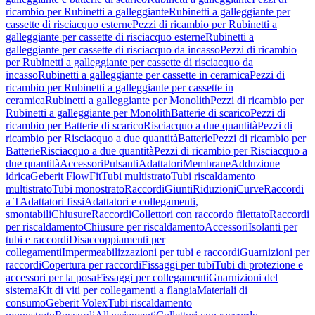
ricambio per Rubinetti a galleggiante
Rubinetti a galleggiante per
cassette di risciacquo esterne
Pezzi di ricambio per Rubinetti a
galleggiante per cassette di risciacquo esterne
Rubinetti a
galleggiante per cassette di risciacquo da incasso
Pezzi di ricambio
per Rubinetti a galleggiante per cassette di risciacquo da
incasso
Rubinetti a galleggiante per cassette in ceramica
Pezzi di
ricambio per Rubinetti a galleggiante per cassette in
ceramica
Rubinetti a galleggiante per Monolith
Pezzi di ricambio per
Rubinetti a galleggiante per Monolith
Batterie di scarico
Pezzi di
ricambio per Batterie di scarico
Risciacquo a due quantità
Pezzi di
ricambio per Risciacquo a due quantità
Batterie
Pezzi di ricambio per
Batterie
Risciacquo a due quantità
Pezzi di ricambio per Risciacquo a
due quantità
Accessori
Pulsanti
Adattatori
Membrane
Adduzione
idrica
Geberit FlowFit
Tubi multistrato
Tubi riscaldamento
multistrato
Tubi monostrato
Raccordi
Giunti
Riduzioni
Curve
Raccordi
a T
Adattatori fissi
Adattatori e collegamenti,
smontabili
Chiusure
Raccordi
Collettori con raccordo filettato
Raccordi
per riscaldamento
Chiusure per riscaldamento
Accessori
Isolanti per
tubi e raccordi
Disaccoppiamenti per
collegamenti
Impermeabilizzazioni per tubi e raccordi
Guarnizioni per
raccordi
Copertura per raccordi
Fissaggi per tubi
Tubi di protezione e
accessori per la posa
Fissaggi per collegamenti
Guarnizioni del
sistema
Kit di viti per collegamenti a flangia
Materiali di
consumo
Geberit Volex
Tubi riscaldamento