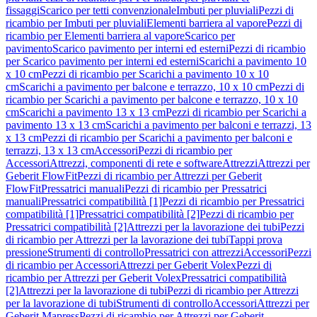
fissaggi
Scarico per tetti convenzionale
Imbuti per pluviali
Pezzi di
ricambio per Imbuti per pluviali
Elementi barriera al vapore
Pezzi di
ricambio per Elementi barriera al vapore
Scarico per
pavimento
Scarico pavimento per interni ed esterni
Pezzi di ricambio
per Scarico pavimento per interni ed esterni
Scarichi a pavimento 10
x 10 cm
Pezzi di ricambio per Scarichi a pavimento 10 x 10
cm
Scarichi a pavimento per balcone e terrazzo, 10 x 10 cm
Pezzi di
ricambio per Scarichi a pavimento per balcone e terrazzo, 10 x 10
cm
Scarichi a pavimento 13 x 13 cm
Pezzi di ricambio per Scarichi a
pavimento 13 x 13 cm
Scarichi a pavimento per balconi e terrazzi, 13
x 13 cm
Pezzi di ricambio per Scarichi a pavimento per balconi e
terrazzi, 13 x 13 cm
Accessori
Pezzi di ricambio per
Accessori
Attrezzi, componenti di rete e software
Attrezzi
Attrezzi per
Geberit FlowFit
Pezzi di ricambio per Attrezzi per Geberit
FlowFit
Pressatrici manuali
Pezzi di ricambio per Pressatrici
manuali
Pressatrici compatibilità [1]
Pezzi di ricambio per Pressatrici
compatibilità [1]
Pressatrici compatibilità [2]
Pezzi di ricambio per
Pressatrici compatibilità [2]
Attrezzi per la lavorazione dei tubi
Pezzi
di ricambio per Attrezzi per la lavorazione dei tubi
Tappi prova
pressione
Strumenti di controllo
Pressatrici con attrezzi
Accessori
Pezzi
di ricambio per Accessori
Attrezzi per Geberit Volex
Pezzi di
ricambio per Attrezzi per Geberit Volex
Pressatrici compatibilità
[2]
Attrezzi per la lavorazione di tubi
Pezzi di ricambio per Attrezzi
per la lavorazione di tubi
Strumenti di controllo
Accessori
Attrezzi per
Geberit Mapress
Pezzi di ricambio per Attrezzi per Geberit