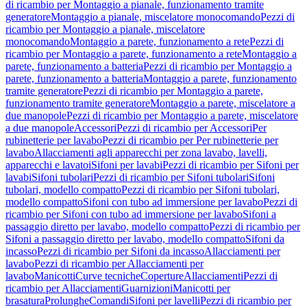
di ricambio per Montaggio a pianale, funzionamento tramite
generatore
Montaggio a pianale, miscelatore monocomando
Pezzi di
ricambio per Montaggio a pianale, miscelatore
monocomando
Montaggio a parete, funzionamento a rete
Pezzi di
ricambio per Montaggio a parete, funzionamento a rete
Montaggio a
parete, funzionamento a batteria
Pezzi di ricambio per Montaggio a
parete, funzionamento a batteria
Montaggio a parete, funzionamento
tramite generatore
Pezzi di ricambio per Montaggio a parete,
funzionamento tramite generatore
Montaggio a parete, miscelatore a
due manopole
Pezzi di ricambio per Montaggio a parete, miscelatore
a due manopole
Accessori
Pezzi di ricambio per Accessori
Per
rubinetterie per lavabo
Pezzi di ricambio per Per rubinetterie per
lavabo
Allacciamenti agli apparecchi per zona lavabo, lavelli,
apparecchi e lavatoi
Sifoni per lavabi
Pezzi di ricambio per Sifoni per
lavabi
Sifoni tubolari
Pezzi di ricambio per Sifoni tubolari
Sifoni
tubolari, modello compatto
Pezzi di ricambio per Sifoni tubolari,
modello compatto
Sifoni con tubo ad immersione per lavabo
Pezzi di
ricambio per Sifoni con tubo ad immersione per lavabo
Sifoni a
passaggio diretto per lavabo, modello compatto
Pezzi di ricambio per
Sifoni a passaggio diretto per lavabo, modello compatto
Sifoni da
incasso
Pezzi di ricambio per Sifoni da incasso
Allacciamenti per
lavabo
Pezzi di ricambio per Allacciamenti per
lavabo
Manicotti
Curve tecniche
Coperture
Allacciamenti
Pezzi di
ricambio per Allacciamenti
Guarnizioni
Manicotti per
brasatura
Prolunghe
Comandi
Sifoni per lavelli
Pezzi di ricambio per