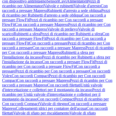
con dispositivo antiristagno
Sensori
Cavi
Alimentatori
Pezzi di
ricambio per Alimentatori
Valvole e rubinetti
Valvole d'arresto
Con
raccordi a pressare Mapress
Rubinetti d'arresto a sede obliqua
Pezzi
di ricambio per Rubinetti d'arresto a sede obliqua
Con raccordi a
pressare FlowFit
Pezzi di ricambio per Con raccordi a pressare
FlowFit
Con raccordi a pressare Mapress
Pezzi di ricambio per Con
raccordi a pressare Mapress
Valvole di prelievo
Valvole di
scarico
Rubinetti a sfera
Pezzi di ricambio per Rubinetti a sfera
Con
raccordi a pressare FlowFit
Pezzi di ricambio per Con raccordi a
pressare FlowFit
Con raccordi a pressare
Pezzi di ricambio per Con
raccordi a pressare
Con raccordi a pressare Mapress
Pezzi di ricambio
per Con raccordi a pressare Mapress
Rubinetti a sfera per
l'installazione da incasso
Pezzi di ricambio per Rubinetti a sfera per
l'installazione da incasso
Con raccordi a pressare FlowFit
Pezzi di
ricambio per Con raccordi a pressare FlowFit
Con raccordi a
pressare
Pezzi di ricambio per Con raccordi a pressare
Con raccordi
Volex
Con raccordi Compact
Pezzi di ricambio per Con raccordi
Compact
Con raccordi a pressare Mapress
Pezzi di ricambio per Con
raccordi a pressare Mapress
Con raccordi filettati
Unità valvole
d'intercettazione e collettori per il montaggio da incasso
Pezzi di
ricambio per Unità valvole d'intercettazione e collettori per il
montaggio da incasso
Con raccordi Compact
Pezzi di ricambio per
Con raccordi Compact
Valvole di ritegno
Con raccordi a pressare
Mapress
Collegamenti idrici per contatore dell'acqua
Con raccordi
filettati
Valvole di sfiato per riscaldamento
Valvole di sfiato