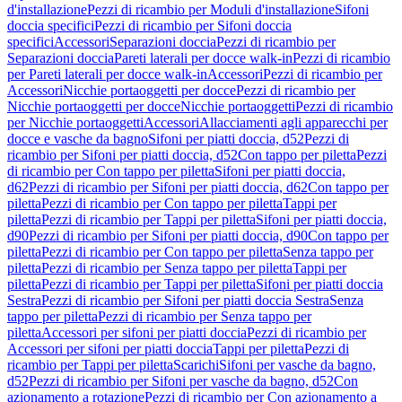
d'installazione
Pezzi di ricambio per Moduli d'installazione
Sifoni
doccia specifici
Pezzi di ricambio per Sifoni doccia
specifici
Accessori
Separazioni doccia
Pezzi di ricambio per
Separazioni doccia
Pareti laterali per docce walk-in
Pezzi di ricambio
per Pareti laterali per docce walk-in
Accessori
Pezzi di ricambio per
Accessori
Nicchie portaoggetti per docce
Pezzi di ricambio per
Nicchie portaoggetti per docce
Nicchie portaoggetti
Pezzi di ricambio
per Nicchie portaoggetti
Accessori
Allacciamenti agli apparecchi per
docce e vasche da bagno
Sifoni per piatti doccia, d52
Pezzi di
ricambio per Sifoni per piatti doccia, d52
Con tappo per piletta
Pezzi
di ricambio per Con tappo per piletta
Sifoni per piatti doccia,
d62
Pezzi di ricambio per Sifoni per piatti doccia, d62
Con tappo per
piletta
Pezzi di ricambio per Con tappo per piletta
Tappi per
piletta
Pezzi di ricambio per Tappi per piletta
Sifoni per piatti doccia,
d90
Pezzi di ricambio per Sifoni per piatti doccia, d90
Con tappo per
piletta
Pezzi di ricambio per Con tappo per piletta
Senza tappo per
piletta
Pezzi di ricambio per Senza tappo per piletta
Tappi per
piletta
Pezzi di ricambio per Tappi per piletta
Sifoni per piatti doccia
Sestra
Pezzi di ricambio per Sifoni per piatti doccia Sestra
Senza
tappo per piletta
Pezzi di ricambio per Senza tappo per
piletta
Accessori per sifoni per piatti doccia
Pezzi di ricambio per
Accessori per sifoni per piatti doccia
Tappi per piletta
Pezzi di
ricambio per Tappi per piletta
Scarichi
Sifoni per vasche da bagno,
d52
Pezzi di ricambio per Sifoni per vasche da bagno, d52
Con
azionamento a rotazione
Pezzi di ricambio per Con azionamento a