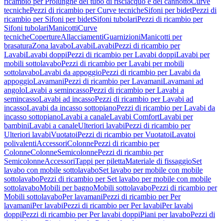
ricambio per Prolunghe del tubo di risciacquo e del cannotto
Curve
tecniche
Pezzi di ricambio per Curve tecniche
Sifoni per bidet
Pezzi di
ricambio per Sifoni per bidet
Sifoni tubolari
Pezzi di ricambio per
Sifoni tubolari
Manicotti
Curve
tecniche
Coperture
Allacciamenti
Guarnizioni
Manicotti per
brasatura
Zona lavabo
Lavabi
Lavabi
Pezzi di ricambio per
Lavabi
Lavabi doppi
Pezzi di ricambio per Lavabi doppi
Lavabi per
mobili sottolavabo
Pezzi di ricambio per Lavabi per mobili
sottolavabo
Lavabi da appoggio
Pezzi di ricambio per Lavabi da
appoggio
Lavamani
Pezzi di ricambio per Lavamani
Lavamani ad
angolo
Lavabi a semincasso
Pezzi di ricambio per Lavabi a
semincasso
Lavabi ad incasso
Pezzi di ricambio per Lavabi ad
incasso
Lavabi da incasso sottopiano
Pezzi di ricambio per Lavabi da
incasso sottopiano
Lavabi a canale
Lavabi Comfort
Lavabi per
bambini
Lavabi a canale
Ulteriori lavabi
Pezzi di ricambio per
Ulteriori lavabi
Vuotatoi
Pezzi di ricambio per Vuotatoi
Lavatoi
polivalenti
Accessori
Colonne
Pezzi di ricambio per
Colonne
Colonne
Semicolonne
Pezzi di ricambio per
Semicolonne
Accessori
Tappi per piletta
Materiale di fissaggio
Set
lavabo con mobile sottolavabo
Set lavabo per mobile con mobile
sottolavabo
Pezzi di ricambio per Set lavabo per mobile con mobile
sottolavabo
Mobili per bagno
Mobili sottolavabo
Pezzi di ricambio per
Mobili sottolavabo
Per lavamani
Pezzi di ricambio per Per
lavamani
Per lavabi
Pezzi di ricambio per Per lavabi
Per lavabi
doppi
Pezzi di ricambio per Per lavabi doppi
Piani per lavabo
Pezzi di