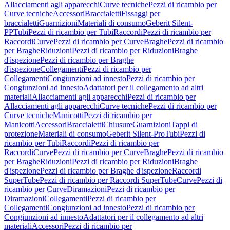
Allacciamenti agli apparecchi
Curve tecniche
Pezzi di ricambio per
Curve tecniche
Accessori
Braccialetti
Fissaggi per
braccialetti
Guarnizioni
Materiali di consumo
Geberit Silent-
PP
Tubi
Pezzi di ricambio per Tubi
Raccordi
Pezzi di ricambio per
Raccordi
Curve
Pezzi di ricambio per Curve
Braghe
Pezzi di ricambio
per Braghe
Riduzioni
Pezzi di ricambio per Riduzioni
Braghe
d'ispezione
Pezzi di ricambio per Braghe
d'ispezione
Collegamenti
Pezzi di ricambio per
Collegamenti
Congiunzioni ad innesto
Pezzi di ricambio per
Congiunzioni ad innesto
Adattatori per il collegamento ad altri
materiali
Allacciamenti agli apparecchi
Pezzi di ricambio per
Allacciamenti agli apparecchi
Curve tecniche
Pezzi di ricambio per
Curve tecniche
Manicotti
Pezzi di ricambio per
Manicotti
Accessori
Braccialetti
Chiusure
Guarnizioni
Tappi di
protezione
Materiali di consumo
Geberit Silent-Pro
Tubi
Pezzi di
ricambio per Tubi
Raccordi
Pezzi di ricambio per
Raccordi
Curve
Pezzi di ricambio per Curve
Braghe
Pezzi di ricambio
per Braghe
Riduzioni
Pezzi di ricambio per Riduzioni
Braghe
d'ispezione
Pezzi di ricambio per Braghe d'ispezione
Raccordi
SuperTube
Pezzi di ricambio per Raccordi SuperTube
Curve
Pezzi di
ricambio per Curve
Diramazioni
Pezzi di ricambio per
Diramazioni
Collegamenti
Pezzi di ricambio per
Collegamenti
Congiunzioni ad innesto
Pezzi di ricambio per
Congiunzioni ad innesto
Adattatori per il collegamento ad altri
materiali
Accessori
Pezzi di ricambio per