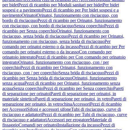
per bidet
Pezzi di ricambio per Moduli sanitari per bidet
Per bidet
sospesi e a pavimento
Pezzi di ricambio per Per bidet sospesi e a
pavimento
Orinatoi
Orinatoi, funzionamento con risciacquo, con
bordo di risciacquo
Pezzi di ricambio per Orinatoi, funzionamento
con risciacquo, con bordo di risciacquo
Senza coperchio
Pezzi di
ricambio per Senza coperchio
Orinatoi, funzionamento con
risciacquo, senza brida di risciacquo
Pezzi di ricambio per Orinatoi,
funzionamento con risciacquo, senza brida di risciacquo
Per
comando per orinatoi esterno o da incasso
Pezzi di ricambio per Per
comando per orinatoi esterno o da incasso
Con comando per
orinatoio integrato
Pezzi di ricambio per Con comando per orinatoio
integrato
Orinatoi, funzionamento con risciacquo, con / per
coperchio
Pezzi di ricambio per Orinatoi, funzionamento con
risciacquo, con / per coperchio
Senza brida di risciacquo
Pezzi di
ricambio per Senza brida di risciacquo
Orinatoi, funzionamento
senza acqua
Pezzi di ricambio per Orinatoi, funzionamento senza
acqua
Senza coperchio
Pezzi di ricambio per Senza coperchio
Pareti
di separazione per orinatoi
Pareti di separazione per orinatoi, in
materiale sintetico
Pareti di separazione per orinatoi, in vetro
Pareti di
separazione per orinatoi, in vetrochina
Accessori
Pezzi di ricambio
per Accessori
Sifoni e accessori sifone
Tubi di risciacquo, curve di
risciacquo e adattatori
Pezzi di ricambio per Tubi di risciacquo, curve
di risciacquo e adattatori
Accessori per erogatore
Materiale di
fissaggio
Comandi per orinatoi
Installazione da incasso
Pezzi di