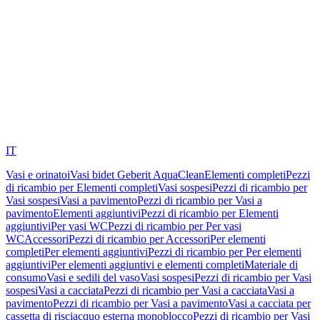
IT
Vasi e orinatoi
Vasi bidet Geberit AquaClean
Elementi completi
Pezzi
di ricambio per Elementi completi
Vasi sospesi
Pezzi di ricambio per
Vasi sospesi
Vasi a pavimento
Pezzi di ricambio per Vasi a
pavimento
Elementi aggiuntivi
Pezzi di ricambio per Elementi
aggiuntivi
Per vasi WC
Pezzi di ricambio per Per vasi
WC
Accessori
Pezzi di ricambio per Accessori
Per elementi
completi
Per elementi aggiuntivi
Pezzi di ricambio per Per elementi
aggiuntivi
Per elementi aggiuntivi e elementi completi
Materiale di
consumo
Vasi e sedili del vaso
Vasi sospesi
Pezzi di ricambio per Vasi
sospesi
Vasi a cacciata
Pezzi di ricambio per Vasi a cacciata
Vasi a
pavimento
Pezzi di ricambio per Vasi a pavimento
Vasi a cacciata per
cassetta di risciacquo esterna monoblocco
Pezzi di ricambio per Vasi