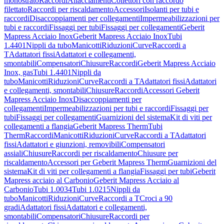
monostrato
Raccordi
Allacciamenti
Collettori con raccordo
filettato
Raccordi per riscaldamento
Accessori
Isolanti per tubi e
raccordi
Disaccoppiamenti per collegamenti
Impermeabilizzazioni per
tubi e raccordi
Fissaggi per tubi
Fissaggi per collegamenti
Geberit
Mapress Acciaio Inox
Geberit Mapress Acciaio Inox
Tubi
1.4401
Nippli da tubo
Manicotti
Riduzioni
Curve
Raccordi a
T
Adattatori fissi
Adattatori e collegamenti,
smontabili
Compensatori
Chiusure
Raccordi
Geberit Mapress Acciaio
Inox, gas
Tubi 1.4401
Nippli da
tubo
Manicotti
Riduzioni
Curve
Raccordi a T
Adattatori fissi
Adattatori
e collegamenti, smontabili
Chiusure
Raccordi
Accessori Geberit
Mapress Acciaio Inox
Disaccoppiamenti per
collegamenti
Impermeabilizzazioni per tubi e raccordi
Fissaggi per
tubi
Fissaggi per collegamenti
Guarnizioni del sistema
Kit di viti per
collegamenti a flangia
Geberit Mapress Therm
Tubi
Therm
Raccordi
Manicotti
Riduzioni
Curve
Raccordi a T
Adattatori
fissi
Adattatori e giunzioni, removibili
Compensatori
assiali
Chiusure
Raccordi per riscaldamento
Chiusure per
riscaldamento
Accessori per Geberit Mapress Therm
Guarnizioni del
sistema
Kit di viti per collegamenti a flangia
Fissaggi per tubi
Geberit
Mapress acciaio al Carbonio
Geberit Mapress Acciaio al
Carbonio
Tubi 1.0034
Tubi 1.0215
Nippli da
tubo
Manicotti
Riduzioni
Curve
Raccordi a T
Croci a 90
gradi
Adattatori fissi
Adattatori e collegamenti,
smontabili
Compensatori
Chiusure
Raccordi per