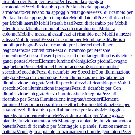
ricambio per Piani per lavabo
Per lavabo da appoggio
arrotondato
Pezzi di ricambio per Per lavabo da appoggio
arrotondato
Per lavabo da appoggio rettangolare
Pezzi di ricambio per
Per lavabo da appoggio rettangolare
Mobili laterali
Pezzi di ricambio
per Mobili laterali
Mobili laterali bassi
Pezzi di ricambio per Mobili
laterali bassi
Mobili a colonna
Pezzi di ricambio per Mobili a
colonna
Mobili a mezza altezza
Pezzi di ricambio per Mobili a mezza
altezza
Mobili pensili
Pezzi di ricambio per Mobili pensili
Ulteriori
mobili per bagno
Pezzi di ricambio per Ulteriori mobili per
bagno
Mensole contenitore
Pezzi di ricambio per Mensole
contenitore
Accessori
Inserti per cassetti e portaoggetti
Portasalviette e
ganci portasalviette
Elementi luminosi
Maniglie
Set piedini
Lavagne
magnetiche
Prese elettriche
Ulteriori accessori
Specchi e mobili
specchio
Specchio
Pezzi di ricambio per Specchio
Con illuminazione
integrata
Pezzi di ricambio per Con illuminazione integrata
Senza
illuminazione integrata
Mobili specchio
Pezzi di ricambio per Mobili
specchio
Con illuminazione integrata
Pezzi di ricambio per Con
illuminazione integrata
Senza illuminazione integrata
Pezzi di
ricambio per Senza illuminazione integrata
Accessori
Elementi
luminosi
Ulteriori accessori
Prese elettriche
Rubinetti
Rubinetterie per
lavabo
Pezzi di ricambio per Rubinetterie per lavabo
Montaggio a
pianale, funzionamento a rete
Pezzi di ricambio per Montaggio a
pianale, funzionamento a rete
Montaggio a pianale, funzionamento a
batteria
Pezzi di ricambio per Montaggio a pianale, funzionamento a
batteria
Montaggio a pianale, funzionamento tramite generatore
Pezzi