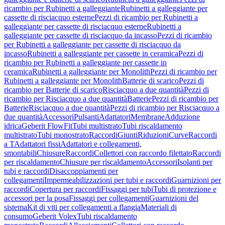
ricambio per Rubinetti a galleggiante
Rubinetti a galleggiante per
cassette di risciacquo esterne
Pezzi di ricambio per Rubinetti a
galleggiante per cassette di risciacquo esterne
Rubinetti a
galleggiante per cassette di risciacquo da incasso
Pezzi di ricambio
per Rubinetti a galleggiante per cassette di risciacquo da
incasso
Rubinetti a galleggiante per cassette in ceramica
Pezzi di
ricambio per Rubinetti a galleggiante per cassette in
ceramica
Rubinetti a galleggiante per Monolith
Pezzi di ricambio per
Rubinetti a galleggiante per Monolith
Batterie di scarico
Pezzi di
ricambio per Batterie di scarico
Risciacquo a due quantità
Pezzi di
ricambio per Risciacquo a due quantità
Batterie
Pezzi di ricambio per
Batterie
Risciacquo a due quantità
Pezzi di ricambio per Risciacquo a
due quantità
Accessori
Pulsanti
Adattatori
Membrane
Adduzione
idrica
Geberit FlowFit
Tubi multistrato
Tubi riscaldamento
multistrato
Tubi monostrato
Raccordi
Giunti
Riduzioni
Curve
Raccordi
a T
Adattatori fissi
Adattatori e collegamenti,
smontabili
Chiusure
Raccordi
Collettori con raccordo filettato
Raccordi
per riscaldamento
Chiusure per riscaldamento
Accessori
Isolanti per
tubi e raccordi
Disaccoppiamenti per
collegamenti
Impermeabilizzazioni per tubi e raccordi
Guarnizioni per
raccordi
Copertura per raccordi
Fissaggi per tubi
Tubi di protezione e
accessori per la posa
Fissaggi per collegamenti
Guarnizioni del
sistema
Kit di viti per collegamenti a flangia
Materiali di
consumo
Geberit Volex
Tubi riscaldamento