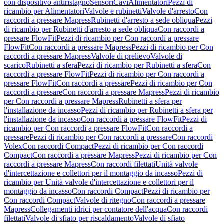
con dispositivo antiristagno
Sensori
Cavi
Alimentatori
Pezzi di
ricambio per Alimentatori
Valvole e rubinetti
Valvole d'arresto
Con
raccordi a pressare Mapress
Rubinetti d'arresto a sede obliqua
Pezzi
di ricambio per Rubinetti d'arresto a sede obliqua
Con raccordi a
pressare FlowFit
Pezzi di ricambio per Con raccordi a pressare
FlowFit
Con raccordi a pressare Mapress
Pezzi di ricambio per Con
raccordi a pressare Mapress
Valvole di prelievo
Valvole di
scarico
Rubinetti a sfera
Pezzi di ricambio per Rubinetti a sfera
Con
raccordi a pressare FlowFit
Pezzi di ricambio per Con raccordi a
pressare FlowFit
Con raccordi a pressare
Pezzi di ricambio per Con
raccordi a pressare
Con raccordi a pressare Mapress
Pezzi di ricambio
per Con raccordi a pressare Mapress
Rubinetti a sfera per
l'installazione da incasso
Pezzi di ricambio per Rubinetti a sfera per
l'installazione da incasso
Con raccordi a pressare FlowFit
Pezzi di
ricambio per Con raccordi a pressare FlowFit
Con raccordi a
pressare
Pezzi di ricambio per Con raccordi a pressare
Con raccordi
Volex
Con raccordi Compact
Pezzi di ricambio per Con raccordi
Compact
Con raccordi a pressare Mapress
Pezzi di ricambio per Con
raccordi a pressare Mapress
Con raccordi filettati
Unità valvole
d'intercettazione e collettori per il montaggio da incasso
Pezzi di
ricambio per Unità valvole d'intercettazione e collettori per il
montaggio da incasso
Con raccordi Compact
Pezzi di ricambio per
Con raccordi Compact
Valvole di ritegno
Con raccordi a pressare
Mapress
Collegamenti idrici per contatore dell'acqua
Con raccordi
filettati
Valvole di sfiato per riscaldamento
Valvole di sfiato