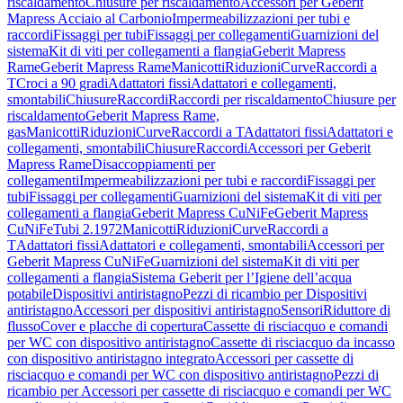
riscaldamento
Chiusure per riscaldamento
Accessori per Geberit
Mapress Acciaio al Carbonio
Impermeabilizzazioni per tubi e
raccordi
Fissaggi per tubi
Fissaggi per collegamenti
Guarnizioni del
sistema
Kit di viti per collegamenti a flangia
Geberit Mapress
Rame
Geberit Mapress Rame
Manicotti
Riduzioni
Curve
Raccordi a
T
Croci a 90 gradi
Adattatori fissi
Adattatori e collegamenti,
smontabili
Chiusure
Raccordi
Raccordi per riscaldamento
Chiusure per
riscaldamento
Geberit Mapress Rame,
gas
Manicotti
Riduzioni
Curve
Raccordi a T
Adattatori fissi
Adattatori e
collegamenti, smontabili
Chiusure
Raccordi
Accessori per Geberit
Mapress Rame
Disaccoppiamenti per
collegamenti
Impermeabilizzazioni per tubi e raccordi
Fissaggi per
tubi
Fissaggi per collegamenti
Guarnizioni del sistema
Kit di viti per
collegamenti a flangia
Geberit Mapress CuNiFe
Geberit Mapress
CuNiFe
Tubi 2.1972
Manicotti
Riduzioni
Curve
Raccordi a
T
Adattatori fissi
Adattatori e collegamenti, smontabili
Accessori per
Geberit Mapress CuNiFe
Guarnizioni del sistema
Kit di viti per
collegamenti a flangia
Sistema Geberit per l’Igiene dell’acqua
potabile
Dispositivi antiristagno
Pezzi di ricambio per Dispositivi
antiristagno
Accessori per dispositivi antiristagno
Sensori
Riduttore di
flusso
Cover e placche di copertura
Cassette di risciacquo e comandi
per WC con dispositivo antiristagno
Cassette di risciacquo da incasso
con dispositivo antiristagno integrato
Accessori per cassette di
risciacquo e comandi per WC con dispositivo antiristagno
Pezzi di
ricambio per Accessori per cassette di risciacquo e comandi per WC