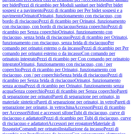
per bidet
Pezzi di ricambio per Moduli sanitari per bidet
Per bidet
sospesi e a pavimento
Pezzi di ricambio per Per bidet sospesi e a
pavimento
Orinatoi
Orinatoi, funzionamento con risciacquo, con
bordo di risciacquo
Pezzi di ricambio per Orinatoi, funzionamento
con risciacquo, con bordo di risciacquo
Senza coperchio
Pezzi di
ricambio per Senza coperchio
Orinatoi, funzionamento con
risciacquo, senza brida di risciacquo
Pezzi di ricambio per Orinatoi,
funzionamento con risciacquo, senza brida di risciacquo
Per
comando per orinatoi esterno o da incasso
Pezzi di ricambio per Per
comando per orinatoi esterno o da incasso
Con comando per
orinatoio integrato
Pezzi di ricambio per Con comando per orinatoio
integrato
Orinatoi, funzionamento con risciacquo, con / per
coperchio
Pezzi di ricambio per Orinatoi, funzionamento con
risciacquo, con / per coperchio
Senza brida di risciacquo
Pezzi di
ricambio per Senza brida di risciacquo
Orinatoi, funzionamento
senza acqua
Pezzi di ricambio per Orinatoi, funzionamento senza
acqua
Senza coperchio
Pezzi di ricambio per Senza coperchio
Pareti
di separazione per orinatoi
Pareti di separazione per orinatoi, in
materiale sintetico
Pareti di separazione per orinatoi, in vetro
Pareti di
separazione per orinatoi, in vetrochina
Accessori
Pezzi di ricambio
per Accessori
Sifoni e accessori sifone
Tubi di risciacquo, curve di
risciacquo e adattatori
Pezzi di ricambio per Tubi di risciacquo, curve
di risciacquo e adattatori
Accessori per erogatore
Materiale di
fissaggio
Comandi per orinatoi
Installazione da incasso
Pezzi di