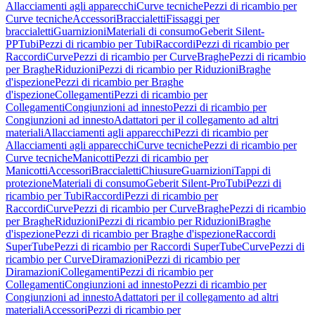
Allacciamenti agli apparecchi
Curve tecniche
Pezzi di ricambio per
Curve tecniche
Accessori
Braccialetti
Fissaggi per
braccialetti
Guarnizioni
Materiali di consumo
Geberit Silent-
PP
Tubi
Pezzi di ricambio per Tubi
Raccordi
Pezzi di ricambio per
Raccordi
Curve
Pezzi di ricambio per Curve
Braghe
Pezzi di ricambio
per Braghe
Riduzioni
Pezzi di ricambio per Riduzioni
Braghe
d'ispezione
Pezzi di ricambio per Braghe
d'ispezione
Collegamenti
Pezzi di ricambio per
Collegamenti
Congiunzioni ad innesto
Pezzi di ricambio per
Congiunzioni ad innesto
Adattatori per il collegamento ad altri
materiali
Allacciamenti agli apparecchi
Pezzi di ricambio per
Allacciamenti agli apparecchi
Curve tecniche
Pezzi di ricambio per
Curve tecniche
Manicotti
Pezzi di ricambio per
Manicotti
Accessori
Braccialetti
Chiusure
Guarnizioni
Tappi di
protezione
Materiali di consumo
Geberit Silent-Pro
Tubi
Pezzi di
ricambio per Tubi
Raccordi
Pezzi di ricambio per
Raccordi
Curve
Pezzi di ricambio per Curve
Braghe
Pezzi di ricambio
per Braghe
Riduzioni
Pezzi di ricambio per Riduzioni
Braghe
d'ispezione
Pezzi di ricambio per Braghe d'ispezione
Raccordi
SuperTube
Pezzi di ricambio per Raccordi SuperTube
Curve
Pezzi di
ricambio per Curve
Diramazioni
Pezzi di ricambio per
Diramazioni
Collegamenti
Pezzi di ricambio per
Collegamenti
Congiunzioni ad innesto
Pezzi di ricambio per
Congiunzioni ad innesto
Adattatori per il collegamento ad altri
materiali
Accessori
Pezzi di ricambio per