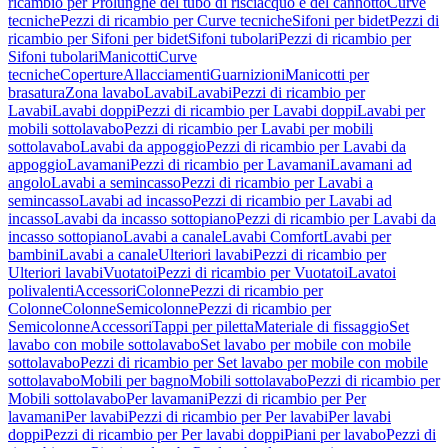
ricambio per Prolunghe del tubo di risciacquo e del cannotto
Curve
tecniche
Pezzi di ricambio per Curve tecniche
Sifoni per bidet
Pezzi di
ricambio per Sifoni per bidet
Sifoni tubolari
Pezzi di ricambio per
Sifoni tubolari
Manicotti
Curve
tecniche
Coperture
Allacciamenti
Guarnizioni
Manicotti per
brasatura
Zona lavabo
Lavabi
Lavabi
Pezzi di ricambio per
Lavabi
Lavabi doppi
Pezzi di ricambio per Lavabi doppi
Lavabi per
mobili sottolavabo
Pezzi di ricambio per Lavabi per mobili
sottolavabo
Lavabi da appoggio
Pezzi di ricambio per Lavabi da
appoggio
Lavamani
Pezzi di ricambio per Lavamani
Lavamani ad
angolo
Lavabi a semincasso
Pezzi di ricambio per Lavabi a
semincasso
Lavabi ad incasso
Pezzi di ricambio per Lavabi ad
incasso
Lavabi da incasso sottopiano
Pezzi di ricambio per Lavabi da
incasso sottopiano
Lavabi a canale
Lavabi Comfort
Lavabi per
bambini
Lavabi a canale
Ulteriori lavabi
Pezzi di ricambio per
Ulteriori lavabi
Vuotatoi
Pezzi di ricambio per Vuotatoi
Lavatoi
polivalenti
Accessori
Colonne
Pezzi di ricambio per
Colonne
Colonne
Semicolonne
Pezzi di ricambio per
Semicolonne
Accessori
Tappi per piletta
Materiale di fissaggio
Set
lavabo con mobile sottolavabo
Set lavabo per mobile con mobile
sottolavabo
Pezzi di ricambio per Set lavabo per mobile con mobile
sottolavabo
Mobili per bagno
Mobili sottolavabo
Pezzi di ricambio per
Mobili sottolavabo
Per lavamani
Pezzi di ricambio per Per
lavamani
Per lavabi
Pezzi di ricambio per Per lavabi
Per lavabi
doppi
Pezzi di ricambio per Per lavabi doppi
Piani per lavabo
Pezzi di