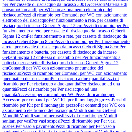
per Per cassette di risciacquo da incasso 300T
Accessori
Materiale di
consumo
Comandi per WC con azionamento elettronico del
risciacquo
Pezzi di ricambio per Comandi per WC con azionamento
elettronico del risciacquo
Per funzionamento a rete, per cassette di
risciacquo da incasso Geberit Sigma 12 cm
Pezzi di ricambio per Per
funzionamento a rete, per cassette di risciacquo da incasso Geberit
Sigma 12 cm
Per funzionamento a rete, per cassette di risciacquo da
incasso Geberit Sigma 8 cm
Pezzi di ricambio per Per funzionamento
a rete, per cassette di risciacquo da incasso Geberit Sigma 8 cm
Per
funzionamento a batteria, per cassette di risciacquo da incasso
Geberit Sigma 12 cm
Pezzi di ricambio per Per funzionamento a
batteria, per cassette di risciacquo da incasso Geberit Sigma 12
cm
Comandi per WC con azionamento pneumatico del
risciacquo
Pezzi di ricambio per Comandi per WC con azionamento
pneumatico del risciacquo
Per risciacquo a due quantità
Pezzi di
ricambio per Per risciacquo a due quantità
Per risciacquo ad una
quantità
Pezzi di ricambio per Per risciacquo ad una
quantità
Accessori per comandi per WC
Pezzi di ricambio per
Accessori per comandi per WC
Kit per il montaggio grezzo
Pezzi di
ricambio per Kit per il montaggio grezzo
Per comandi per WC con
azionamento elettronico del risciacquo
Moduli sanitari Geberit
Monolith
Moduli sanitari per vasi
Pezzi di ricambio per Moduli
sanitari per vasi
Per vasi sospesi
Pezzi di ricambio per Per vasi
sospesi
Per vaso a pavimento
Pezzi di ricambio per Per vaso a
pavimento
Accessori
Pezzi di ricambio per Accessori
Moduli sanitari