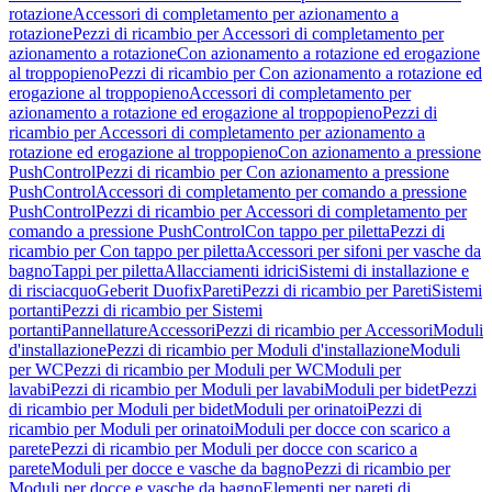
rotazione
Accessori di completamento per azionamento a
rotazione
Pezzi di ricambio per Accessori di completamento per
azionamento a rotazione
Con azionamento a rotazione ed erogazione
al troppopieno
Pezzi di ricambio per Con azionamento a rotazione ed
erogazione al troppopieno
Accessori di completamento per
azionamento a rotazione ed erogazione al troppopieno
Pezzi di
ricambio per Accessori di completamento per azionamento a
rotazione ed erogazione al troppopieno
Con azionamento a pressione
PushControl
Pezzi di ricambio per Con azionamento a pressione
PushControl
Accessori di completamento per comando a pressione
PushControl
Pezzi di ricambio per Accessori di completamento per
comando a pressione PushControl
Con tappo per piletta
Pezzi di
ricambio per Con tappo per piletta
Accessori per sifoni per vasche da
bagno
Tappi per piletta
Allacciamenti idrici
Sistemi di installazione e
di risciacquo
Geberit Duofix
Pareti
Pezzi di ricambio per Pareti
Sistemi
portanti
Pezzi di ricambio per Sistemi
portanti
Pannellature
Accessori
Pezzi di ricambio per Accessori
Moduli
d'installazione
Pezzi di ricambio per Moduli d'installazione
Moduli
per WC
Pezzi di ricambio per Moduli per WC
Moduli per
lavabi
Pezzi di ricambio per Moduli per lavabi
Moduli per bidet
Pezzi
di ricambio per Moduli per bidet
Moduli per orinatoi
Pezzi di
ricambio per Moduli per orinatoi
Moduli per docce con scarico a
parete
Pezzi di ricambio per Moduli per docce con scarico a
parete
Moduli per docce e vasche da bagno
Pezzi di ricambio per
Moduli per docce e vasche da bagno
Elementi per pareti di