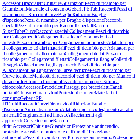
Accessori
Braccialetti
Chiusure
Guarnizioni
Pezzi di ricambio per
Guarnizioni
Materiale di consumo
Geberit PE
Tubi
Raccordi
Pezzi di
ricambio per Raccordi
Curve
Braghe
Riduzioni
Braghe
d'ispezione
Pezzi di ricambio per Braghe d'ispezione
Raccordi
speciali
Pezzi di ricambio per Raccordi speciali
Raccordi
SuperTube
Curve
Raccordi speciali
Collegamenti
Pezzi di ricambio
per Collegamenti
Collegamenti a saldare
Congiunzioni ad
innesto
Pezzi di ricambio per Congiunzioni ad innesto
Adattatori per
il collegamento ad altri materiali
Pezzi di ricambio per Adattatori per
il collegamento ad altri materiali
Collegamenti filettati
Pezzi di
ricambio per Collegamenti filettati
Collegamenti a flangia
Colletti di
fissaggio
Allacciamenti agli apparecchi
Pezzi di ricambio per
Allacciamenti agli apparecchi
Curve tecniche
Pezzi di ricambio per
Curve tecniche
Manicotti di raccordo
Pezzi di ricambio per Manicotti
di raccordo
Sifoni a chiocciola
Pezzi di ricambio per Sifoni a
chiocciola
Accessori
Braccialetti
Fissaggi per braccialetti
Canali
portanti
Chiusure
Guarnizioni
Protezioni cantiere
Materiali di
consumo
Geberit PP-
HT
Tubi
Raccordi
Curve
Diramazioni
Riduzioni
Braghe
d'ispezione
Aumenti
Giunzioni
Adattatori per il collegamento ad altri
materiali
Congiunzioni ad innesto
Allacciamenti agli
apparecchi
Curve tecniche
Raccordi
diritti
Accessori
Chiusure
Guarnizioni
Protezione antincendio,
protezione acustica e protezione dall'umidità
Protezione
antincendio
Pezzi di ricambio per Protezione antincendio
Protezione