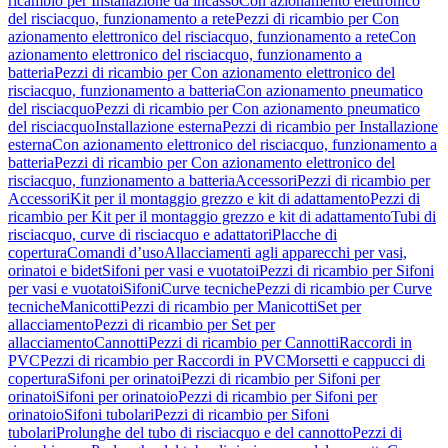
ricambio per Installazione da incasso
Con azionamento elettronico
del risciacquo, funzionamento a rete
Pezzi di ricambio per Con
azionamento elettronico del risciacquo, funzionamento a rete
Con
azionamento elettronico del risciacquo, funzionamento a
batteria
Pezzi di ricambio per Con azionamento elettronico del
risciacquo, funzionamento a batteria
Con azionamento pneumatico
del risciacquo
Pezzi di ricambio per Con azionamento pneumatico
del risciacquo
Installazione esterna
Pezzi di ricambio per Installazione
esterna
Con azionamento elettronico del risciacquo, funzionamento a
batteria
Pezzi di ricambio per Con azionamento elettronico del
risciacquo, funzionamento a batteria
Accessori
Pezzi di ricambio per
Accessori
Kit per il montaggio grezzo e kit di adattamento
Pezzi di
ricambio per Kit per il montaggio grezzo e kit di adattamento
Tubi di
risciacquo, curve di risciacquo e adattatori
Placche di
copertura
Comandi d’uso
Allacciamenti agli apparecchi per vasi,
orinatoi e bidet
Sifoni per vasi e vuotatoi
Pezzi di ricambio per Sifoni
per vasi e vuotatoi
Sifoni
Curve tecniche
Pezzi di ricambio per Curve
tecniche
Manicotti
Pezzi di ricambio per Manicotti
Set per
allacciamento
Pezzi di ricambio per Set per
allacciamento
Cannotti
Pezzi di ricambio per Cannotti
Raccordi in
PVC
Pezzi di ricambio per Raccordi in PVC
Morsetti e cappucci di
copertura
Sifoni per orinatoi
Pezzi di ricambio per Sifoni per
orinatoi
Sifoni per orinatoio
Pezzi di ricambio per Sifoni per
orinatoio
Sifoni tubolari
Pezzi di ricambio per Sifoni
tubolari
Prolunghe del tubo di risciacquo e del cannotto
Pezzi di