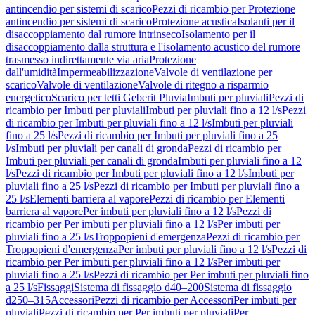
antincendio per sistemi di scarico
Pezzi di ricambio per Protezione
antincendio per sistemi di scarico
Protezione acustica
Isolanti per il
disaccoppiamento dal rumore intrinseco
Isolamento per il
disaccoppiamento dalla struttura e l'isolamento acustico del rumore
trasmesso indirettamente via aria
Protezione
dall'umidità
Impermeabilizzazione
Valvole di ventilazione per
scarico
Valvole di ventilazione
Valvole di ritegno a risparmio
energetico
Scarico per tetti Geberit Pluvia
Imbuti per pluviali
Pezzi di
ricambio per Imbuti per pluviali
Imbuti per pluviali fino a 12 l/s
Pezzi
di ricambio per Imbuti per pluviali fino a 12 l/s
Imbuti per pluviali
fino a 25 l/s
Pezzi di ricambio per Imbuti per pluviali fino a 25
l/s
Imbuti per pluviali per canali di gronda
Pezzi di ricambio per
Imbuti per pluviali per canali di gronda
Imbuti per pluviali fino a 12
l/s
Pezzi di ricambio per Imbuti per pluviali fino a 12 l/s
Imbuti per
pluviali fino a 25 l/s
Pezzi di ricambio per Imbuti per pluviali fino a
25 l/s
Elementi barriera al vapore
Pezzi di ricambio per Elementi
barriera al vapore
Per imbuti per pluviali fino a 12 l/s
Pezzi di
ricambio per Per imbuti per pluviali fino a 12 l/s
Per imbuti per
pluviali fino a 25 l/s
Troppopieni d'emergenza
Pezzi di ricambio per
Troppopieni d'emergenza
Per imbuti per pluviali fino a 12 l/s
Pezzi di
ricambio per Per imbuti per pluviali fino a 12 l/s
Per imbuti per
pluviali fino a 25 l/s
Pezzi di ricambio per Per imbuti per pluviali fino
a 25 l/s
Fissaggi
Sistema di fissaggio d40–200
Sistema di fissaggio
d250–315
Accessori
Pezzi di ricambio per Accessori
Per imbuti per
pluviali
Pezzi di ricambio per Per imbuti per pluviali
Per