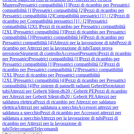
Mapress
Pressatrici compatibilità [1]
Pezzi di ricambio per Pressatrici
compatibilità [1]
Pressatrici compatibilità [2]
Pezzi di ricambio per
Pressatrici compatibilità [2]
Compatibilità pressatrici [1] / [2]
Pezzi di
ricambio per Compatibilità pressatrici [1] / [2]
Pressatrici
compatibilità [2XL]
Pezzi di ricambio per Pressatrici compatibilità
[2XL]
Pressatrici compatibilità [3]
Pezzi di ricambio per Pressatrici
compatibilità [3]
Pressatrici compatibilità [4]
Pezzi di ricambio per
Pressatrici compatibilità [4]
Attrezzi per la lavorazione di tubi
Pezzi di
ricambio per Attrezzi per la lavorazione di tubi
Tappi prova
pressione
Strumenti di controllo
Accessori
Pressatrici
Pezzi di ricambio
per Pressatrici
Pressatrici compatibilità [1]
Pezzi di ricambio per
Pressatrici compatibilità [1]
Pressatrici compatibilità [2]
Pezzi di
ricambio per Pressatrici compatibilità [2]
Pressatrici compatibilità
[2XL]
Pezzi di ricambio per Pressatrici compatibilità
[2XL]
Pressatrici compatibilità [4]
Pezzi di ricambio per Pressatrici
compatibilità [4]
Per sistemi di pannelli radianti Geberit
Srotolatori
tubi
Attrezzi per Geberit Silent-db20 / Geberit PE
Pezzi di ricambio
per Attrezzi per Geberit Silent-db20 / Geberit PE
Attrezzi per
saldatura elettrica
Pezzi di ricambio per Attrezzi per saldatura
elettrica
Attrezzi per saldatura a specchio
Accessori attrezzi per
saldatura a specchio
Pezzi di ricambio per Accessori attrezzi per
saldatura a specchio
Attrezzi per la lavorazione di tubi
Pezzi di
ricambio per Attrezzi per la lavorazione di
tubi
Telecomandi
Telecomandi