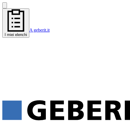
A geberit.it
I miei elenchi