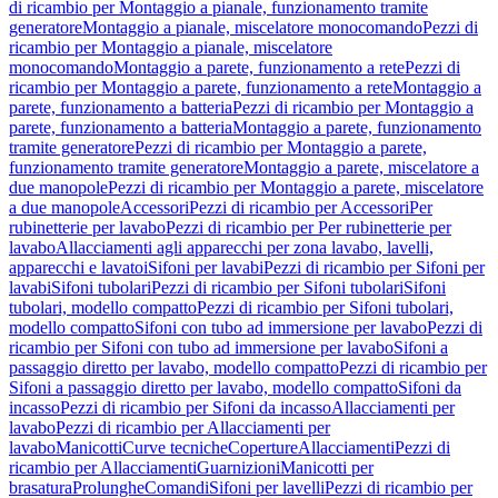
di ricambio per Montaggio a pianale, funzionamento tramite
generatore
Montaggio a pianale, miscelatore monocomando
Pezzi di
ricambio per Montaggio a pianale, miscelatore
monocomando
Montaggio a parete, funzionamento a rete
Pezzi di
ricambio per Montaggio a parete, funzionamento a rete
Montaggio a
parete, funzionamento a batteria
Pezzi di ricambio per Montaggio a
parete, funzionamento a batteria
Montaggio a parete, funzionamento
tramite generatore
Pezzi di ricambio per Montaggio a parete,
funzionamento tramite generatore
Montaggio a parete, miscelatore a
due manopole
Pezzi di ricambio per Montaggio a parete, miscelatore
a due manopole
Accessori
Pezzi di ricambio per Accessori
Per
rubinetterie per lavabo
Pezzi di ricambio per Per rubinetterie per
lavabo
Allacciamenti agli apparecchi per zona lavabo, lavelli,
apparecchi e lavatoi
Sifoni per lavabi
Pezzi di ricambio per Sifoni per
lavabi
Sifoni tubolari
Pezzi di ricambio per Sifoni tubolari
Sifoni
tubolari, modello compatto
Pezzi di ricambio per Sifoni tubolari,
modello compatto
Sifoni con tubo ad immersione per lavabo
Pezzi di
ricambio per Sifoni con tubo ad immersione per lavabo
Sifoni a
passaggio diretto per lavabo, modello compatto
Pezzi di ricambio per
Sifoni a passaggio diretto per lavabo, modello compatto
Sifoni da
incasso
Pezzi di ricambio per Sifoni da incasso
Allacciamenti per
lavabo
Pezzi di ricambio per Allacciamenti per
lavabo
Manicotti
Curve tecniche
Coperture
Allacciamenti
Pezzi di
ricambio per Allacciamenti
Guarnizioni
Manicotti per
brasatura
Prolunghe
Comandi
Sifoni per lavelli
Pezzi di ricambio per