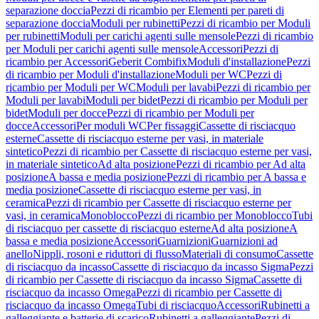
separazione doccia
Pezzi di ricambio per Elementi per pareti di
separazione doccia
Moduli per rubinetti
Pezzi di ricambio per Moduli
per rubinetti
Moduli per carichi agenti sulle mensole
Pezzi di ricambio
per Moduli per carichi agenti sulle mensole
Accessori
Pezzi di
ricambio per Accessori
Geberit Combifix
Moduli d'installazione
Pezzi
di ricambio per Moduli d'installazione
Moduli per WC
Pezzi di
ricambio per Moduli per WC
Moduli per lavabi
Pezzi di ricambio per
Moduli per lavabi
Moduli per bidet
Pezzi di ricambio per Moduli per
bidet
Moduli per docce
Pezzi di ricambio per Moduli per
docce
Accessori
Per moduli WC
Per fissaggi
Cassette di risciacquo
esterne
Cassette di risciacquo esterne per vasi, in materiale
sintetico
Pezzi di ricambio per Cassette di risciacquo esterne per vasi,
in materiale sintetico
Ad alta posizione
Pezzi di ricambio per Ad alta
posizione
A bassa e media posizione
Pezzi di ricambio per A bassa e
media posizione
Cassette di risciacquo esterne per vasi, in
ceramica
Pezzi di ricambio per Cassette di risciacquo esterne per
vasi, in ceramica
Monoblocco
Pezzi di ricambio per Monoblocco
Tubi
di risciacquo per cassette di risciacquo esterne
Ad alta posizione
A
bassa e media posizione
Accessori
Guarnizioni
Guarnizioni ad
anello
Nippli, rosoni e riduttori di flusso
Materiali di consumo
Cassette
di risciacquo da incasso
Cassette di risciacquo da incasso Sigma
Pezzi
di ricambio per Cassette di risciacquo da incasso Sigma
Cassette di
risciacquo da incasso Omega
Pezzi di ricambio per Cassette di
risciacquo da incasso Omega
Tubi di risciacquo
Accessori
Rubinetti a
galleggiante e batterie di scarico
Rubinetti a galleggiante
Pezzi di