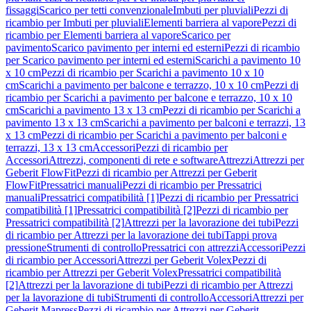
fissaggi
Scarico per tetti convenzionale
Imbuti per pluviali
Pezzi di
ricambio per Imbuti per pluviali
Elementi barriera al vapore
Pezzi di
ricambio per Elementi barriera al vapore
Scarico per
pavimento
Scarico pavimento per interni ed esterni
Pezzi di ricambio
per Scarico pavimento per interni ed esterni
Scarichi a pavimento 10
x 10 cm
Pezzi di ricambio per Scarichi a pavimento 10 x 10
cm
Scarichi a pavimento per balcone e terrazzo, 10 x 10 cm
Pezzi di
ricambio per Scarichi a pavimento per balcone e terrazzo, 10 x 10
cm
Scarichi a pavimento 13 x 13 cm
Pezzi di ricambio per Scarichi a
pavimento 13 x 13 cm
Scarichi a pavimento per balconi e terrazzi, 13
x 13 cm
Pezzi di ricambio per Scarichi a pavimento per balconi e
terrazzi, 13 x 13 cm
Accessori
Pezzi di ricambio per
Accessori
Attrezzi, componenti di rete e software
Attrezzi
Attrezzi per
Geberit FlowFit
Pezzi di ricambio per Attrezzi per Geberit
FlowFit
Pressatrici manuali
Pezzi di ricambio per Pressatrici
manuali
Pressatrici compatibilità [1]
Pezzi di ricambio per Pressatrici
compatibilità [1]
Pressatrici compatibilità [2]
Pezzi di ricambio per
Pressatrici compatibilità [2]
Attrezzi per la lavorazione dei tubi
Pezzi
di ricambio per Attrezzi per la lavorazione dei tubi
Tappi prova
pressione
Strumenti di controllo
Pressatrici con attrezzi
Accessori
Pezzi
di ricambio per Accessori
Attrezzi per Geberit Volex
Pezzi di
ricambio per Attrezzi per Geberit Volex
Pressatrici compatibilità
[2]
Attrezzi per la lavorazione di tubi
Pezzi di ricambio per Attrezzi
per la lavorazione di tubi
Strumenti di controllo
Accessori
Attrezzi per
Geberit Mapress
Pezzi di ricambio per Attrezzi per Geberit