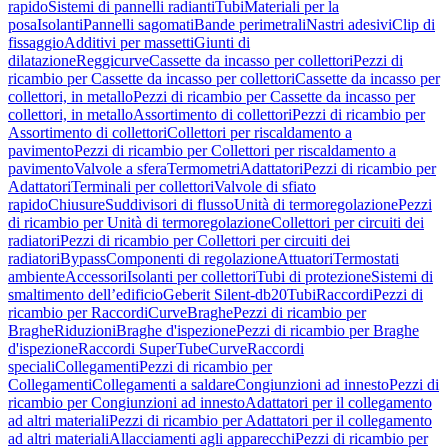
rapido
Sistemi di pannelli radianti
Tubi
Materiali per la
posa
Isolanti
Pannelli sagomati
Bande perimetrali
Nastri adesivi
Clip di
fissaggio
Additivi per massetti
Giunti di
dilatazione
Reggicurve
Cassette da incasso per collettori
Pezzi di
ricambio per Cassette da incasso per collettori
Cassette da incasso per
collettori, in metallo
Pezzi di ricambio per Cassette da incasso per
collettori, in metallo
Assortimento di collettori
Pezzi di ricambio per
Assortimento di collettori
Collettori per riscaldamento a
pavimento
Pezzi di ricambio per Collettori per riscaldamento a
pavimento
Valvole a sfera
Termometri
Adattatori
Pezzi di ricambio per
Adattatori
Terminali per collettori
Valvole di sfiato
rapido
Chiusure
Suddivisori di flusso
Unità di termoregolazione
Pezzi
di ricambio per Unità di termoregolazione
Collettori per circuiti dei
radiatori
Pezzi di ricambio per Collettori per circuiti dei
radiatori
Bypass
Componenti di regolazione
Attuatori
Termostati
ambiente
Accessori
Isolanti per collettori
Tubi di protezione
Sistemi di
smaltimento dell’edificio
Geberit Silent-db20
Tubi
Raccordi
Pezzi di
ricambio per Raccordi
Curve
Braghe
Pezzi di ricambio per
Braghe
Riduzioni
Braghe d'ispezione
Pezzi di ricambio per Braghe
d'ispezione
Raccordi SuperTube
Curve
Raccordi
speciali
Collegamenti
Pezzi di ricambio per
Collegamenti
Collegamenti a saldare
Congiunzioni ad innesto
Pezzi di
ricambio per Congiunzioni ad innesto
Adattatori per il collegamento
ad altri materiali
Pezzi di ricambio per Adattatori per il collegamento
ad altri materiali
Allacciamenti agli apparecchi
Pezzi di ricambio per