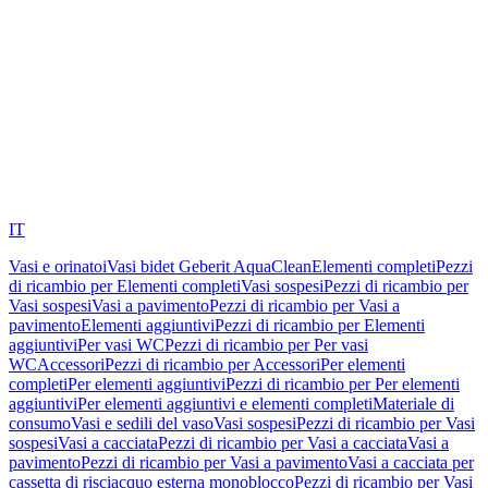
IT
Vasi e orinatoi
Vasi bidet Geberit AquaClean
Elementi completi
Pezzi
di ricambio per Elementi completi
Vasi sospesi
Pezzi di ricambio per
Vasi sospesi
Vasi a pavimento
Pezzi di ricambio per Vasi a
pavimento
Elementi aggiuntivi
Pezzi di ricambio per Elementi
aggiuntivi
Per vasi WC
Pezzi di ricambio per Per vasi
WC
Accessori
Pezzi di ricambio per Accessori
Per elementi
completi
Per elementi aggiuntivi
Pezzi di ricambio per Per elementi
aggiuntivi
Per elementi aggiuntivi e elementi completi
Materiale di
consumo
Vasi e sedili del vaso
Vasi sospesi
Pezzi di ricambio per Vasi
sospesi
Vasi a cacciata
Pezzi di ricambio per Vasi a cacciata
Vasi a
pavimento
Pezzi di ricambio per Vasi a pavimento
Vasi a cacciata per
cassetta di risciacquo esterna monoblocco
Pezzi di ricambio per Vasi