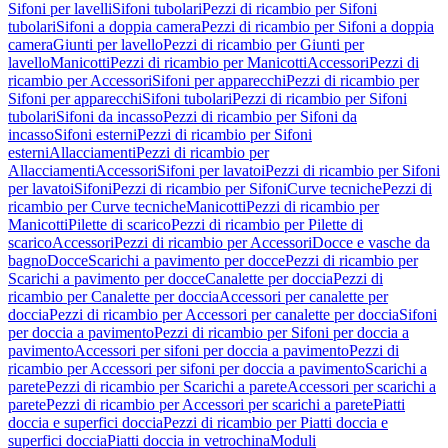
Sifoni per lavelli
Sifoni tubolari
Pezzi di ricambio per Sifoni
tubolari
Sifoni a doppia camera
Pezzi di ricambio per Sifoni a doppia
camera
Giunti per lavello
Pezzi di ricambio per Giunti per
lavello
Manicotti
Pezzi di ricambio per Manicotti
Accessori
Pezzi di
ricambio per Accessori
Sifoni per apparecchi
Pezzi di ricambio per
Sifoni per apparecchi
Sifoni tubolari
Pezzi di ricambio per Sifoni
tubolari
Sifoni da incasso
Pezzi di ricambio per Sifoni da
incasso
Sifoni esterni
Pezzi di ricambio per Sifoni
esterni
Allacciamenti
Pezzi di ricambio per
Allacciamenti
Accessori
Sifoni per lavatoi
Pezzi di ricambio per Sifoni
per lavatoi
Sifoni
Pezzi di ricambio per Sifoni
Curve tecniche
Pezzi di
ricambio per Curve tecniche
Manicotti
Pezzi di ricambio per
Manicotti
Pilette di scarico
Pezzi di ricambio per Pilette di
scarico
Accessori
Pezzi di ricambio per Accessori
Docce e vasche da
bagno
Docce
Scarichi a pavimento per docce
Pezzi di ricambio per
Scarichi a pavimento per docce
Canalette per doccia
Pezzi di
ricambio per Canalette per doccia
Accessori per canalette per
doccia
Pezzi di ricambio per Accessori per canalette per doccia
Sifoni
per doccia a pavimento
Pezzi di ricambio per Sifoni per doccia a
pavimento
Accessori per sifoni per doccia a pavimento
Pezzi di
ricambio per Accessori per sifoni per doccia a pavimento
Scarichi a
parete
Pezzi di ricambio per Scarichi a parete
Accessori per scarichi a
parete
Pezzi di ricambio per Accessori per scarichi a parete
Piatti
doccia e superfici doccia
Pezzi di ricambio per Piatti doccia e
superfici doccia
Piatti doccia in vetrochina
Moduli