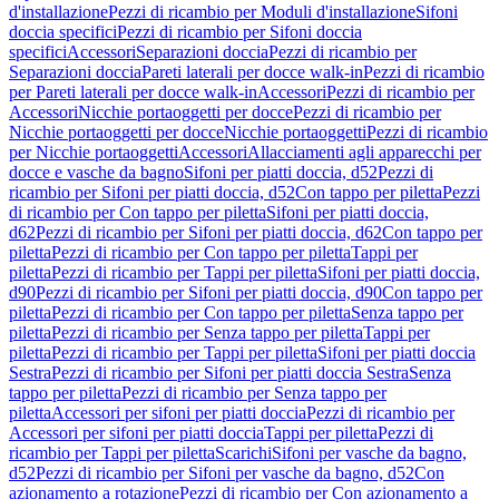
d'installazione
Pezzi di ricambio per Moduli d'installazione
Sifoni
doccia specifici
Pezzi di ricambio per Sifoni doccia
specifici
Accessori
Separazioni doccia
Pezzi di ricambio per
Separazioni doccia
Pareti laterali per docce walk-in
Pezzi di ricambio
per Pareti laterali per docce walk-in
Accessori
Pezzi di ricambio per
Accessori
Nicchie portaoggetti per docce
Pezzi di ricambio per
Nicchie portaoggetti per docce
Nicchie portaoggetti
Pezzi di ricambio
per Nicchie portaoggetti
Accessori
Allacciamenti agli apparecchi per
docce e vasche da bagno
Sifoni per piatti doccia, d52
Pezzi di
ricambio per Sifoni per piatti doccia, d52
Con tappo per piletta
Pezzi
di ricambio per Con tappo per piletta
Sifoni per piatti doccia,
d62
Pezzi di ricambio per Sifoni per piatti doccia, d62
Con tappo per
piletta
Pezzi di ricambio per Con tappo per piletta
Tappi per
piletta
Pezzi di ricambio per Tappi per piletta
Sifoni per piatti doccia,
d90
Pezzi di ricambio per Sifoni per piatti doccia, d90
Con tappo per
piletta
Pezzi di ricambio per Con tappo per piletta
Senza tappo per
piletta
Pezzi di ricambio per Senza tappo per piletta
Tappi per
piletta
Pezzi di ricambio per Tappi per piletta
Sifoni per piatti doccia
Sestra
Pezzi di ricambio per Sifoni per piatti doccia Sestra
Senza
tappo per piletta
Pezzi di ricambio per Senza tappo per
piletta
Accessori per sifoni per piatti doccia
Pezzi di ricambio per
Accessori per sifoni per piatti doccia
Tappi per piletta
Pezzi di
ricambio per Tappi per piletta
Scarichi
Sifoni per vasche da bagno,
d52
Pezzi di ricambio per Sifoni per vasche da bagno, d52
Con
azionamento a rotazione
Pezzi di ricambio per Con azionamento a