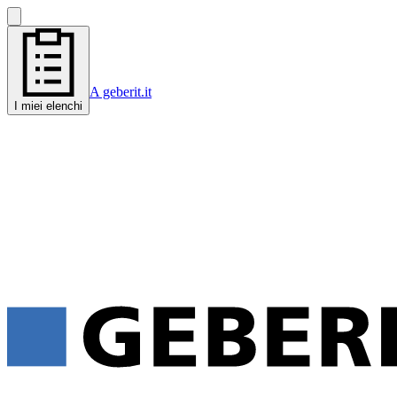
A geberit.it
I miei elenchi