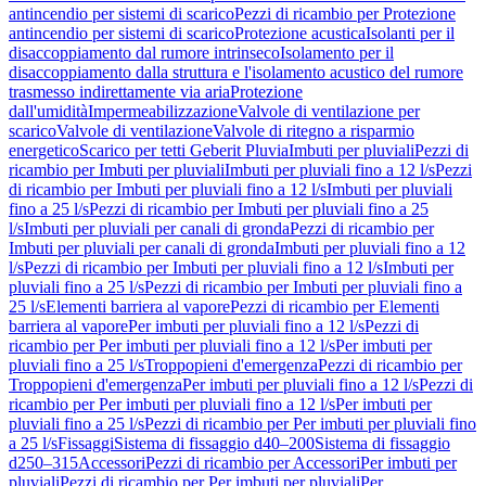
antincendio per sistemi di scarico
Pezzi di ricambio per Protezione
antincendio per sistemi di scarico
Protezione acustica
Isolanti per il
disaccoppiamento dal rumore intrinseco
Isolamento per il
disaccoppiamento dalla struttura e l'isolamento acustico del rumore
trasmesso indirettamente via aria
Protezione
dall'umidità
Impermeabilizzazione
Valvole di ventilazione per
scarico
Valvole di ventilazione
Valvole di ritegno a risparmio
energetico
Scarico per tetti Geberit Pluvia
Imbuti per pluviali
Pezzi di
ricambio per Imbuti per pluviali
Imbuti per pluviali fino a 12 l/s
Pezzi
di ricambio per Imbuti per pluviali fino a 12 l/s
Imbuti per pluviali
fino a 25 l/s
Pezzi di ricambio per Imbuti per pluviali fino a 25
l/s
Imbuti per pluviali per canali di gronda
Pezzi di ricambio per
Imbuti per pluviali per canali di gronda
Imbuti per pluviali fino a 12
l/s
Pezzi di ricambio per Imbuti per pluviali fino a 12 l/s
Imbuti per
pluviali fino a 25 l/s
Pezzi di ricambio per Imbuti per pluviali fino a
25 l/s
Elementi barriera al vapore
Pezzi di ricambio per Elementi
barriera al vapore
Per imbuti per pluviali fino a 12 l/s
Pezzi di
ricambio per Per imbuti per pluviali fino a 12 l/s
Per imbuti per
pluviali fino a 25 l/s
Troppopieni d'emergenza
Pezzi di ricambio per
Troppopieni d'emergenza
Per imbuti per pluviali fino a 12 l/s
Pezzi di
ricambio per Per imbuti per pluviali fino a 12 l/s
Per imbuti per
pluviali fino a 25 l/s
Pezzi di ricambio per Per imbuti per pluviali fino
a 25 l/s
Fissaggi
Sistema di fissaggio d40–200
Sistema di fissaggio
d250–315
Accessori
Pezzi di ricambio per Accessori
Per imbuti per
pluviali
Pezzi di ricambio per Per imbuti per pluviali
Per