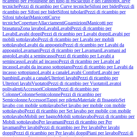
ricambio per Prolunghe del tubo di risciacquo e del cannotto
Curve
tecniche
Pezzi di ricambio per Curve tecniche
Sifoni per bidet
Pezzi di
ricambio per Sifoni per bidet
Sifoni tubolari
Pezzi di ricambio per
Sifoni tubolari
Manicotti
Curve
tecniche
Coperture
Allacciamenti
Guarnizioni
Manicotti per
brasatura
Zona lavabo
Lavabi
Lavabi
Pezzi di ricambio per
Lavabi
Lavabi doppi
Pezzi di ricambio per Lavabi doppi
Lavabi per
mobili sottolavabo
Pezzi di ricambio per Lavabi per mobili
sottolavabo
Lavabi da appoggio
Pezzi di ricambio per Lavabi da
appoggio
Lavamani
Pezzi di ricambio per Lavamani
Lavamani ad
angolo
Lavabi a semincasso
Pezzi di ricambio per Lavabi a
semincasso
Lavabi ad incasso
Pezzi di ricambio per Lavabi ad
incasso
Lavabi da incasso sottopiano
Pezzi di ricambio per Lavabi da
incasso sottopiano
Lavabi a canale
Lavabi Comfort
Lavabi per
bambini
Lavabi a canale
Ulteriori lavabi
Pezzi di ricambio per
Ulteriori lavabi
Vuotatoi
Pezzi di ricambio per Vuotatoi
Lavatoi
polivalenti
Accessori
Colonne
Pezzi di ricambio per
Colonne
Colonne
Semicolonne
Pezzi di ricambio per
Semicolonne
Accessori
Tappi per piletta
Materiale di fissaggio
Set
lavabo con mobile sottolavabo
Set lavabo per mobile con mobile
sottolavabo
Pezzi di ricambio per Set lavabo per mobile con mobile
sottolavabo
Mobili per bagno
Mobili sottolavabo
Pezzi di ricambio per
Mobili sottolavabo
Per lavamani
Pezzi di ricambio per Per
lavamani
Per lavabi
Pezzi di ricambio per Per lavabi
Per lavabi
doppi
Pezzi di ricambio per Per lavabi doppi
Piani per lavabo
Pezzi di