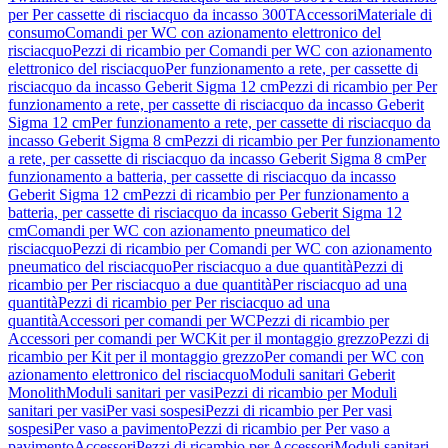
per Per cassette di risciacquo da incasso 300T
Accessori
Materiale di
consumo
Comandi per WC con azionamento elettronico del
risciacquo
Pezzi di ricambio per Comandi per WC con azionamento
elettronico del risciacquo
Per funzionamento a rete, per cassette di
risciacquo da incasso Geberit Sigma 12 cm
Pezzi di ricambio per Per
funzionamento a rete, per cassette di risciacquo da incasso Geberit
Sigma 12 cm
Per funzionamento a rete, per cassette di risciacquo da
incasso Geberit Sigma 8 cm
Pezzi di ricambio per Per funzionamento
a rete, per cassette di risciacquo da incasso Geberit Sigma 8 cm
Per
funzionamento a batteria, per cassette di risciacquo da incasso
Geberit Sigma 12 cm
Pezzi di ricambio per Per funzionamento a
batteria, per cassette di risciacquo da incasso Geberit Sigma 12
cm
Comandi per WC con azionamento pneumatico del
risciacquo
Pezzi di ricambio per Comandi per WC con azionamento
pneumatico del risciacquo
Per risciacquo a due quantità
Pezzi di
ricambio per Per risciacquo a due quantità
Per risciacquo ad una
quantità
Pezzi di ricambio per Per risciacquo ad una
quantità
Accessori per comandi per WC
Pezzi di ricambio per
Accessori per comandi per WC
Kit per il montaggio grezzo
Pezzi di
ricambio per Kit per il montaggio grezzo
Per comandi per WC con
azionamento elettronico del risciacquo
Moduli sanitari Geberit
Monolith
Moduli sanitari per vasi
Pezzi di ricambio per Moduli
sanitari per vasi
Per vasi sospesi
Pezzi di ricambio per Per vasi
sospesi
Per vaso a pavimento
Pezzi di ricambio per Per vaso a
pavimento
Accessori
Pezzi di ricambio per Accessori
Moduli sanitari