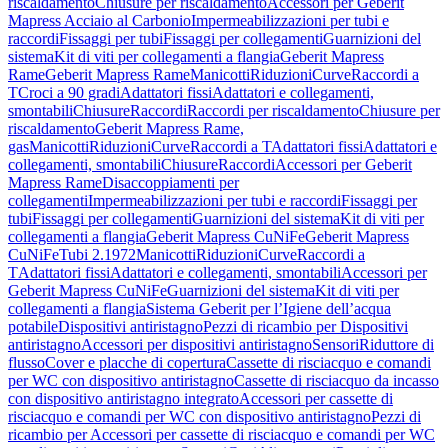
riscaldamento
Chiusure per riscaldamento
Accessori per Geberit
Mapress Acciaio al Carbonio
Impermeabilizzazioni per tubi e
raccordi
Fissaggi per tubi
Fissaggi per collegamenti
Guarnizioni del
sistema
Kit di viti per collegamenti a flangia
Geberit Mapress
Rame
Geberit Mapress Rame
Manicotti
Riduzioni
Curve
Raccordi a
T
Croci a 90 gradi
Adattatori fissi
Adattatori e collegamenti,
smontabili
Chiusure
Raccordi
Raccordi per riscaldamento
Chiusure per
riscaldamento
Geberit Mapress Rame,
gas
Manicotti
Riduzioni
Curve
Raccordi a T
Adattatori fissi
Adattatori e
collegamenti, smontabili
Chiusure
Raccordi
Accessori per Geberit
Mapress Rame
Disaccoppiamenti per
collegamenti
Impermeabilizzazioni per tubi e raccordi
Fissaggi per
tubi
Fissaggi per collegamenti
Guarnizioni del sistema
Kit di viti per
collegamenti a flangia
Geberit Mapress CuNiFe
Geberit Mapress
CuNiFe
Tubi 2.1972
Manicotti
Riduzioni
Curve
Raccordi a
T
Adattatori fissi
Adattatori e collegamenti, smontabili
Accessori per
Geberit Mapress CuNiFe
Guarnizioni del sistema
Kit di viti per
collegamenti a flangia
Sistema Geberit per l’Igiene dell’acqua
potabile
Dispositivi antiristagno
Pezzi di ricambio per Dispositivi
antiristagno
Accessori per dispositivi antiristagno
Sensori
Riduttore di
flusso
Cover e placche di copertura
Cassette di risciacquo e comandi
per WC con dispositivo antiristagno
Cassette di risciacquo da incasso
con dispositivo antiristagno integrato
Accessori per cassette di
risciacquo e comandi per WC con dispositivo antiristagno
Pezzi di
ricambio per Accessori per cassette di risciacquo e comandi per WC