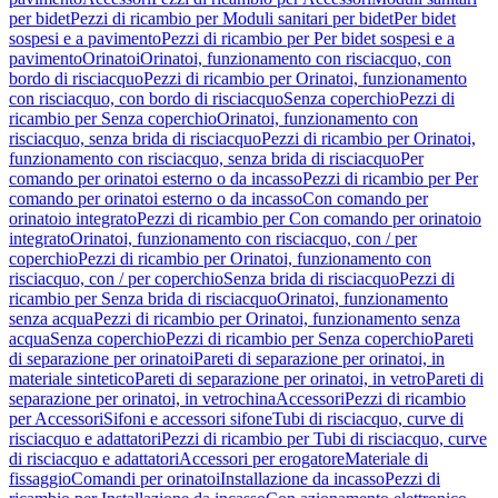
per bidet
Pezzi di ricambio per Moduli sanitari per bidet
Per bidet
sospesi e a pavimento
Pezzi di ricambio per Per bidet sospesi e a
pavimento
Orinatoi
Orinatoi, funzionamento con risciacquo, con
bordo di risciacquo
Pezzi di ricambio per Orinatoi, funzionamento
con risciacquo, con bordo di risciacquo
Senza coperchio
Pezzi di
ricambio per Senza coperchio
Orinatoi, funzionamento con
risciacquo, senza brida di risciacquo
Pezzi di ricambio per Orinatoi,
funzionamento con risciacquo, senza brida di risciacquo
Per
comando per orinatoi esterno o da incasso
Pezzi di ricambio per Per
comando per orinatoi esterno o da incasso
Con comando per
orinatoio integrato
Pezzi di ricambio per Con comando per orinatoio
integrato
Orinatoi, funzionamento con risciacquo, con / per
coperchio
Pezzi di ricambio per Orinatoi, funzionamento con
risciacquo, con / per coperchio
Senza brida di risciacquo
Pezzi di
ricambio per Senza brida di risciacquo
Orinatoi, funzionamento
senza acqua
Pezzi di ricambio per Orinatoi, funzionamento senza
acqua
Senza coperchio
Pezzi di ricambio per Senza coperchio
Pareti
di separazione per orinatoi
Pareti di separazione per orinatoi, in
materiale sintetico
Pareti di separazione per orinatoi, in vetro
Pareti di
separazione per orinatoi, in vetrochina
Accessori
Pezzi di ricambio
per Accessori
Sifoni e accessori sifone
Tubi di risciacquo, curve di
risciacquo e adattatori
Pezzi di ricambio per Tubi di risciacquo, curve
di risciacquo e adattatori
Accessori per erogatore
Materiale di
fissaggio
Comandi per orinatoi
Installazione da incasso
Pezzi di