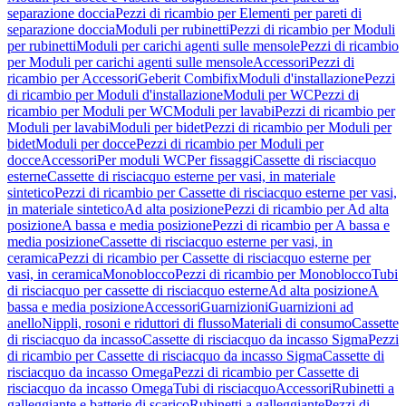
separazione doccia
Pezzi di ricambio per Elementi per pareti di
separazione doccia
Moduli per rubinetti
Pezzi di ricambio per Moduli
per rubinetti
Moduli per carichi agenti sulle mensole
Pezzi di ricambio
per Moduli per carichi agenti sulle mensole
Accessori
Pezzi di
ricambio per Accessori
Geberit Combifix
Moduli d'installazione
Pezzi
di ricambio per Moduli d'installazione
Moduli per WC
Pezzi di
ricambio per Moduli per WC
Moduli per lavabi
Pezzi di ricambio per
Moduli per lavabi
Moduli per bidet
Pezzi di ricambio per Moduli per
bidet
Moduli per docce
Pezzi di ricambio per Moduli per
docce
Accessori
Per moduli WC
Per fissaggi
Cassette di risciacquo
esterne
Cassette di risciacquo esterne per vasi, in materiale
sintetico
Pezzi di ricambio per Cassette di risciacquo esterne per vasi,
in materiale sintetico
Ad alta posizione
Pezzi di ricambio per Ad alta
posizione
A bassa e media posizione
Pezzi di ricambio per A bassa e
media posizione
Cassette di risciacquo esterne per vasi, in
ceramica
Pezzi di ricambio per Cassette di risciacquo esterne per
vasi, in ceramica
Monoblocco
Pezzi di ricambio per Monoblocco
Tubi
di risciacquo per cassette di risciacquo esterne
Ad alta posizione
A
bassa e media posizione
Accessori
Guarnizioni
Guarnizioni ad
anello
Nippli, rosoni e riduttori di flusso
Materiali di consumo
Cassette
di risciacquo da incasso
Cassette di risciacquo da incasso Sigma
Pezzi
di ricambio per Cassette di risciacquo da incasso Sigma
Cassette di
risciacquo da incasso Omega
Pezzi di ricambio per Cassette di
risciacquo da incasso Omega
Tubi di risciacquo
Accessori
Rubinetti a
galleggiante e batterie di scarico
Rubinetti a galleggiante
Pezzi di