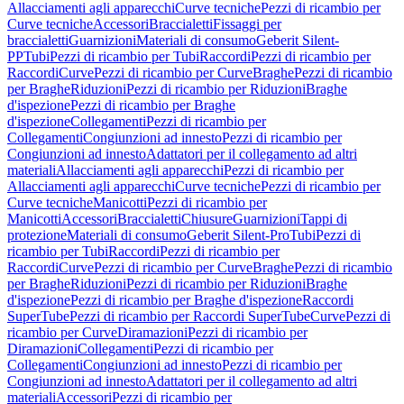
Allacciamenti agli apparecchi
Curve tecniche
Pezzi di ricambio per
Curve tecniche
Accessori
Braccialetti
Fissaggi per
braccialetti
Guarnizioni
Materiali di consumo
Geberit Silent-
PP
Tubi
Pezzi di ricambio per Tubi
Raccordi
Pezzi di ricambio per
Raccordi
Curve
Pezzi di ricambio per Curve
Braghe
Pezzi di ricambio
per Braghe
Riduzioni
Pezzi di ricambio per Riduzioni
Braghe
d'ispezione
Pezzi di ricambio per Braghe
d'ispezione
Collegamenti
Pezzi di ricambio per
Collegamenti
Congiunzioni ad innesto
Pezzi di ricambio per
Congiunzioni ad innesto
Adattatori per il collegamento ad altri
materiali
Allacciamenti agli apparecchi
Pezzi di ricambio per
Allacciamenti agli apparecchi
Curve tecniche
Pezzi di ricambio per
Curve tecniche
Manicotti
Pezzi di ricambio per
Manicotti
Accessori
Braccialetti
Chiusure
Guarnizioni
Tappi di
protezione
Materiali di consumo
Geberit Silent-Pro
Tubi
Pezzi di
ricambio per Tubi
Raccordi
Pezzi di ricambio per
Raccordi
Curve
Pezzi di ricambio per Curve
Braghe
Pezzi di ricambio
per Braghe
Riduzioni
Pezzi di ricambio per Riduzioni
Braghe
d'ispezione
Pezzi di ricambio per Braghe d'ispezione
Raccordi
SuperTube
Pezzi di ricambio per Raccordi SuperTube
Curve
Pezzi di
ricambio per Curve
Diramazioni
Pezzi di ricambio per
Diramazioni
Collegamenti
Pezzi di ricambio per
Collegamenti
Congiunzioni ad innesto
Pezzi di ricambio per
Congiunzioni ad innesto
Adattatori per il collegamento ad altri
materiali
Accessori
Pezzi di ricambio per