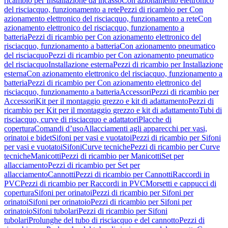
ricambio per Installazione da incasso
Con azionamento elettronico
del risciacquo, funzionamento a rete
Pezzi di ricambio per Con
azionamento elettronico del risciacquo, funzionamento a rete
Con
azionamento elettronico del risciacquo, funzionamento a
batteria
Pezzi di ricambio per Con azionamento elettronico del
risciacquo, funzionamento a batteria
Con azionamento pneumatico
del risciacquo
Pezzi di ricambio per Con azionamento pneumatico
del risciacquo
Installazione esterna
Pezzi di ricambio per Installazione
esterna
Con azionamento elettronico del risciacquo, funzionamento a
batteria
Pezzi di ricambio per Con azionamento elettronico del
risciacquo, funzionamento a batteria
Accessori
Pezzi di ricambio per
Accessori
Kit per il montaggio grezzo e kit di adattamento
Pezzi di
ricambio per Kit per il montaggio grezzo e kit di adattamento
Tubi di
risciacquo, curve di risciacquo e adattatori
Placche di
copertura
Comandi d’uso
Allacciamenti agli apparecchi per vasi,
orinatoi e bidet
Sifoni per vasi e vuotatoi
Pezzi di ricambio per Sifoni
per vasi e vuotatoi
Sifoni
Curve tecniche
Pezzi di ricambio per Curve
tecniche
Manicotti
Pezzi di ricambio per Manicotti
Set per
allacciamento
Pezzi di ricambio per Set per
allacciamento
Cannotti
Pezzi di ricambio per Cannotti
Raccordi in
PVC
Pezzi di ricambio per Raccordi in PVC
Morsetti e cappucci di
copertura
Sifoni per orinatoi
Pezzi di ricambio per Sifoni per
orinatoi
Sifoni per orinatoio
Pezzi di ricambio per Sifoni per
orinatoio
Sifoni tubolari
Pezzi di ricambio per Sifoni
tubolari
Prolunghe del tubo di risciacquo e del cannotto
Pezzi di