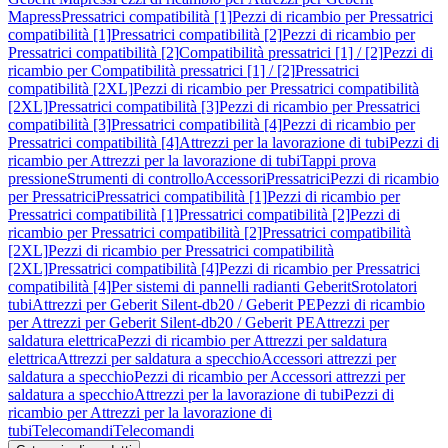
Mapress
Pressatrici compatibilità [1]
Pezzi di ricambio per Pressatrici
compatibilità [1]
Pressatrici compatibilità [2]
Pezzi di ricambio per
Pressatrici compatibilità [2]
Compatibilità pressatrici [1] / [2]
Pezzi di
ricambio per Compatibilità pressatrici [1] / [2]
Pressatrici
compatibilità [2XL]
Pezzi di ricambio per Pressatrici compatibilità
[2XL]
Pressatrici compatibilità [3]
Pezzi di ricambio per Pressatrici
compatibilità [3]
Pressatrici compatibilità [4]
Pezzi di ricambio per
Pressatrici compatibilità [4]
Attrezzi per la lavorazione di tubi
Pezzi di
ricambio per Attrezzi per la lavorazione di tubi
Tappi prova
pressione
Strumenti di controllo
Accessori
Pressatrici
Pezzi di ricambio
per Pressatrici
Pressatrici compatibilità [1]
Pezzi di ricambio per
Pressatrici compatibilità [1]
Pressatrici compatibilità [2]
Pezzi di
ricambio per Pressatrici compatibilità [2]
Pressatrici compatibilità
[2XL]
Pezzi di ricambio per Pressatrici compatibilità
[2XL]
Pressatrici compatibilità [4]
Pezzi di ricambio per Pressatrici
compatibilità [4]
Per sistemi di pannelli radianti Geberit
Srotolatori
tubi
Attrezzi per Geberit Silent-db20 / Geberit PE
Pezzi di ricambio
per Attrezzi per Geberit Silent-db20 / Geberit PE
Attrezzi per
saldatura elettrica
Pezzi di ricambio per Attrezzi per saldatura
elettrica
Attrezzi per saldatura a specchio
Accessori attrezzi per
saldatura a specchio
Pezzi di ricambio per Accessori attrezzi per
saldatura a specchio
Attrezzi per la lavorazione di tubi
Pezzi di
ricambio per Attrezzi per la lavorazione di
tubi
Telecomandi
Telecomandi