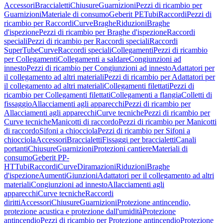
Accessori
Braccialetti
Chiusure
Guarnizioni
Pezzi di ricambio per
Guarnizioni
Materiale di consumo
Geberit PE
Tubi
Raccordi
Pezzi di
ricambio per Raccordi
Curve
Braghe
Riduzioni
Braghe
d'ispezione
Pezzi di ricambio per Braghe d'ispezione
Raccordi
speciali
Pezzi di ricambio per Raccordi speciali
Raccordi
SuperTube
Curve
Raccordi speciali
Collegamenti
Pezzi di ricambio
per Collegamenti
Collegamenti a saldare
Congiunzioni ad
innesto
Pezzi di ricambio per Congiunzioni ad innesto
Adattatori per
il collegamento ad altri materiali
Pezzi di ricambio per Adattatori per
il collegamento ad altri materiali
Collegamenti filettati
Pezzi di
ricambio per Collegamenti filettati
Collegamenti a flangia
Colletti di
fissaggio
Allacciamenti agli apparecchi
Pezzi di ricambio per
Allacciamenti agli apparecchi
Curve tecniche
Pezzi di ricambio per
Curve tecniche
Manicotti di raccordo
Pezzi di ricambio per Manicotti
di raccordo
Sifoni a chiocciola
Pezzi di ricambio per Sifoni a
chiocciola
Accessori
Braccialetti
Fissaggi per braccialetti
Canali
portanti
Chiusure
Guarnizioni
Protezioni cantiere
Materiali di
consumo
Geberit PP-
HT
Tubi
Raccordi
Curve
Diramazioni
Riduzioni
Braghe
d'ispezione
Aumenti
Giunzioni
Adattatori per il collegamento ad altri
materiali
Congiunzioni ad innesto
Allacciamenti agli
apparecchi
Curve tecniche
Raccordi
diritti
Accessori
Chiusure
Guarnizioni
Protezione antincendio,
protezione acustica e protezione dall'umidità
Protezione
antincendio
Pezzi di ricambio per Protezione antincendio
Protezione