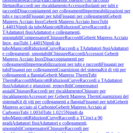
monostrato
Raccordi
Allacciamenti
Collettori con raccordo
filettato
Raccordi per riscaldamento
Accessori
Isolanti per tubi e
raccordi
Disaccoppiamenti per collegamenti
Impermeabilizzazioni per
tubi e raccordi
Fissaggi per tubi
Fissaggi per collegamenti
Geberit
Mapress Acciaio Inox
Geberit Mapress Acciaio Inox
Tubi
1.4401
Nippli da tubo
Manicotti
Riduzioni
Curve
Raccordi a
T
Adattatori fissi
Adattatori e collegamenti,
smontabili
Compensatori
Chiusure
Raccordi
Geberit Mapress Acciaio
Inox, gas
Tubi 1.4401
Nippli da
tubo
Manicotti
Riduzioni
Curve
Raccordi a T
Adattatori fissi
Adattatori
e collegamenti, smontabili
Chiusure
Raccordi
Accessori Geberit
Mapress Acciaio Inox
Disaccoppiamenti per
collegamenti
Impermeabilizzazioni per tubi e raccordi
Fissaggi per
tubi
Fissaggi per collegamenti
Guarnizioni del sistema
Kit di viti per
collegamenti a flangia
Geberit Mapress Therm
Tubi
Therm
Raccordi
Manicotti
Riduzioni
Curve
Raccordi a T
Adattatori
fissi
Adattatori e giunzioni, removibili
Compensatori
assiali
Chiusure
Raccordi per riscaldamento
Chiusure per
riscaldamento
Accessori per Geberit Mapress Therm
Guarnizioni del
sistema
Kit di viti per collegamenti a flangia
Fissaggi per tubi
Geberit
Mapress acciaio al Carbonio
Geberit Mapress Acciaio al
Carbonio
Tubi 1.0034
Tubi 1.0215
Nippli da
tubo
Manicotti
Riduzioni
Curve
Raccordi a T
Croci a 90
gradi
Adattatori fissi
Adattatori e collegamenti,
smontabili
Compensatori
Chiusure
Raccordi per