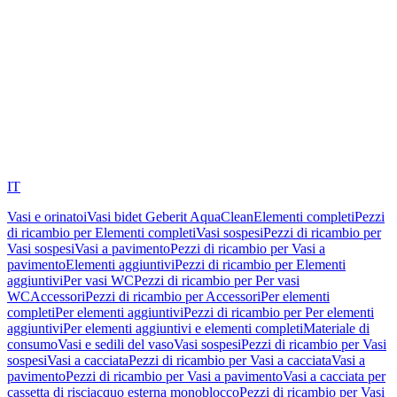
IT
Vasi e orinatoi
Vasi bidet Geberit AquaClean
Elementi completi
Pezzi
di ricambio per Elementi completi
Vasi sospesi
Pezzi di ricambio per
Vasi sospesi
Vasi a pavimento
Pezzi di ricambio per Vasi a
pavimento
Elementi aggiuntivi
Pezzi di ricambio per Elementi
aggiuntivi
Per vasi WC
Pezzi di ricambio per Per vasi
WC
Accessori
Pezzi di ricambio per Accessori
Per elementi
completi
Per elementi aggiuntivi
Pezzi di ricambio per Per elementi
aggiuntivi
Per elementi aggiuntivi e elementi completi
Materiale di
consumo
Vasi e sedili del vaso
Vasi sospesi
Pezzi di ricambio per Vasi
sospesi
Vasi a cacciata
Pezzi di ricambio per Vasi a cacciata
Vasi a
pavimento
Pezzi di ricambio per Vasi a pavimento
Vasi a cacciata per
cassetta di risciacquo esterna monoblocco
Pezzi di ricambio per Vasi