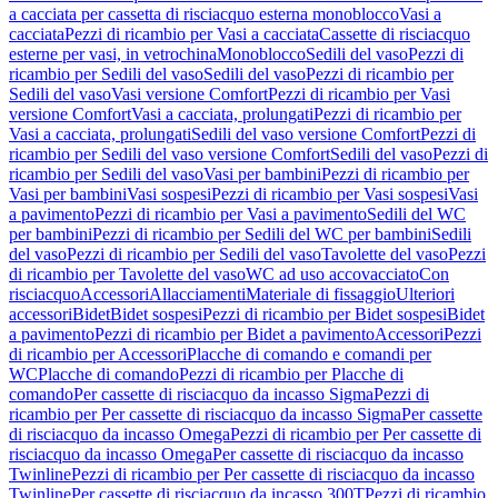
a cacciata per cassetta di risciacquo esterna monoblocco
Vasi a
cacciata
Pezzi di ricambio per Vasi a cacciata
Cassette di risciacquo
esterne per vasi, in vetrochina
Monoblocco
Sedili del vaso
Pezzi di
ricambio per Sedili del vaso
Sedili del vaso
Pezzi di ricambio per
Sedili del vaso
Vasi versione Comfort
Pezzi di ricambio per Vasi
versione Comfort
Vasi a cacciata, prolungati
Pezzi di ricambio per
Vasi a cacciata, prolungati
Sedili del vaso versione Comfort
Pezzi di
ricambio per Sedili del vaso versione Comfort
Sedili del vaso
Pezzi di
ricambio per Sedili del vaso
Vasi per bambini
Pezzi di ricambio per
Vasi per bambini
Vasi sospesi
Pezzi di ricambio per Vasi sospesi
Vasi
a pavimento
Pezzi di ricambio per Vasi a pavimento
Sedili del WC
per bambini
Pezzi di ricambio per Sedili del WC per bambini
Sedili
del vaso
Pezzi di ricambio per Sedili del vaso
Tavolette del vaso
Pezzi
di ricambio per Tavolette del vaso
WC ad uso accovacciato
Con
risciacquo
Accessori
Allacciamenti
Materiale di fissaggio
Ulteriori
accessori
Bidet
Bidet sospesi
Pezzi di ricambio per Bidet sospesi
Bidet
a pavimento
Pezzi di ricambio per Bidet a pavimento
Accessori
Pezzi
di ricambio per Accessori
Placche di comando e comandi per
WC
Placche di comando
Pezzi di ricambio per Placche di
comando
Per cassette di risciacquo da incasso Sigma
Pezzi di
ricambio per Per cassette di risciacquo da incasso Sigma
Per cassette
di risciacquo da incasso Omega
Pezzi di ricambio per Per cassette di
risciacquo da incasso Omega
Per cassette di risciacquo da incasso
Twinline
Pezzi di ricambio per Per cassette di risciacquo da incasso
Twinline
Per cassette di risciacquo da incasso 300T
Pezzi di ricambio