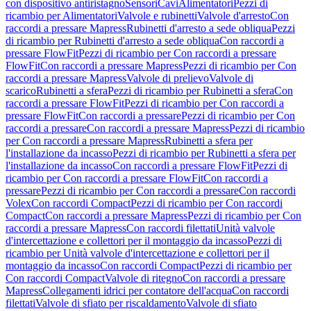
con dispositivo antiristagno
Sensori
Cavi
Alimentatori
Pezzi di
ricambio per Alimentatori
Valvole e rubinetti
Valvole d'arresto
Con
raccordi a pressare Mapress
Rubinetti d'arresto a sede obliqua
Pezzi
di ricambio per Rubinetti d'arresto a sede obliqua
Con raccordi a
pressare FlowFit
Pezzi di ricambio per Con raccordi a pressare
FlowFit
Con raccordi a pressare Mapress
Pezzi di ricambio per Con
raccordi a pressare Mapress
Valvole di prelievo
Valvole di
scarico
Rubinetti a sfera
Pezzi di ricambio per Rubinetti a sfera
Con
raccordi a pressare FlowFit
Pezzi di ricambio per Con raccordi a
pressare FlowFit
Con raccordi a pressare
Pezzi di ricambio per Con
raccordi a pressare
Con raccordi a pressare Mapress
Pezzi di ricambio
per Con raccordi a pressare Mapress
Rubinetti a sfera per
l'installazione da incasso
Pezzi di ricambio per Rubinetti a sfera per
l'installazione da incasso
Con raccordi a pressare FlowFit
Pezzi di
ricambio per Con raccordi a pressare FlowFit
Con raccordi a
pressare
Pezzi di ricambio per Con raccordi a pressare
Con raccordi
Volex
Con raccordi Compact
Pezzi di ricambio per Con raccordi
Compact
Con raccordi a pressare Mapress
Pezzi di ricambio per Con
raccordi a pressare Mapress
Con raccordi filettati
Unità valvole
d'intercettazione e collettori per il montaggio da incasso
Pezzi di
ricambio per Unità valvole d'intercettazione e collettori per il
montaggio da incasso
Con raccordi Compact
Pezzi di ricambio per
Con raccordi Compact
Valvole di ritegno
Con raccordi a pressare
Mapress
Collegamenti idrici per contatore dell'acqua
Con raccordi
filettati
Valvole di sfiato per riscaldamento
Valvole di sfiato