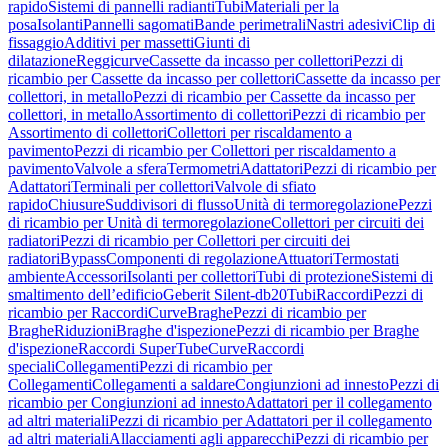
rapido
Sistemi di pannelli radianti
Tubi
Materiali per la
posa
Isolanti
Pannelli sagomati
Bande perimetrali
Nastri adesivi
Clip di
fissaggio
Additivi per massetti
Giunti di
dilatazione
Reggicurve
Cassette da incasso per collettori
Pezzi di
ricambio per Cassette da incasso per collettori
Cassette da incasso per
collettori, in metallo
Pezzi di ricambio per Cassette da incasso per
collettori, in metallo
Assortimento di collettori
Pezzi di ricambio per
Assortimento di collettori
Collettori per riscaldamento a
pavimento
Pezzi di ricambio per Collettori per riscaldamento a
pavimento
Valvole a sfera
Termometri
Adattatori
Pezzi di ricambio per
Adattatori
Terminali per collettori
Valvole di sfiato
rapido
Chiusure
Suddivisori di flusso
Unità di termoregolazione
Pezzi
di ricambio per Unità di termoregolazione
Collettori per circuiti dei
radiatori
Pezzi di ricambio per Collettori per circuiti dei
radiatori
Bypass
Componenti di regolazione
Attuatori
Termostati
ambiente
Accessori
Isolanti per collettori
Tubi di protezione
Sistemi di
smaltimento dell’edificio
Geberit Silent-db20
Tubi
Raccordi
Pezzi di
ricambio per Raccordi
Curve
Braghe
Pezzi di ricambio per
Braghe
Riduzioni
Braghe d'ispezione
Pezzi di ricambio per Braghe
d'ispezione
Raccordi SuperTube
Curve
Raccordi
speciali
Collegamenti
Pezzi di ricambio per
Collegamenti
Collegamenti a saldare
Congiunzioni ad innesto
Pezzi di
ricambio per Congiunzioni ad innesto
Adattatori per il collegamento
ad altri materiali
Pezzi di ricambio per Adattatori per il collegamento
ad altri materiali
Allacciamenti agli apparecchi
Pezzi di ricambio per