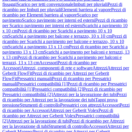
fissaggi
Scarico per tetti convenzionale
Imbuti per pluviali
Pezzi di
ricambio per Imbuti per pluviali
Elementi barriera al vapore
Pezzi di
ricambio per Elementi barriera al vapore
Scarico per
pavimento
Scarico pavimento per interni ed esterni
Pezzi di ricambio
per Scarico pavimento per interni ed esterni
Scarichi a pavimento 10
x 10 cm
Pezzi di ricambio per Scarichi a pavimento 10 x 10
cm
Scarichi a pavimento per balcone e terrazzo, 10 x 10 cm
Pezzi di
ricambio per Scarichi a pavimento per balcone e terrazzo, 10 x 10
cm
Scarichi a pavimento 13 x 13 cm
Pezzi di ricambio per Scarichi a
pavimento 13 x 13 cm
Scarichi a pavimento per balconi e terrazzi, 13
x 13 cm
Pezzi di ricambio per Scarichi a pavimento per balconi e
terrazzi, 13 x 13 cm
Accessori
Pezzi di ricambio per
Accessori
Attrezzi, componenti di rete e software
Attrezzi
Attrezzi per
Geberit FlowFit
Pezzi di ricambio per Attrezzi per Geberit
FlowFit
Pressatrici manuali
Pezzi di ricambio per Pressatrici
manuali
Pressatrici compatibilità [1]
Pezzi di ricambio per Pressatrici
compatibilità [1]
Pressatrici compatibilità [2]
Pezzi di ricambio per
Pressatrici compatibilità [2]
Attrezzi per la lavorazione dei tubi
Pezzi
di ricambio per Attrezzi per la lavorazione dei tubi
Tappi prova
pressione
Strumenti di controllo
Pressatrici con attrezzi
Accessori
Pezzi
di ricambio per Accessori
Attrezzi per Geberit Volex
Pezzi di
ricambio per Attrezzi per Geberit Volex
Pressatrici compatibilità
[2]
Attrezzi per la lavorazione di tubi
Pezzi di ricambio per Attrezzi
per la lavorazione di tubi
Strumenti di controllo
Accessori
Attrezzi per
Geberit Mapress
Pezzi di ricambio per Attrezzi per Geberit