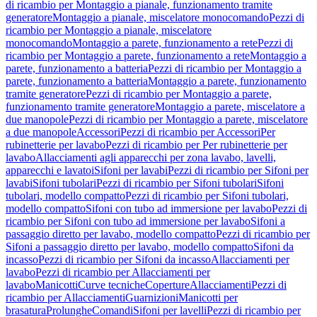
di ricambio per Montaggio a pianale, funzionamento tramite
generatore
Montaggio a pianale, miscelatore monocomando
Pezzi di
ricambio per Montaggio a pianale, miscelatore
monocomando
Montaggio a parete, funzionamento a rete
Pezzi di
ricambio per Montaggio a parete, funzionamento a rete
Montaggio a
parete, funzionamento a batteria
Pezzi di ricambio per Montaggio a
parete, funzionamento a batteria
Montaggio a parete, funzionamento
tramite generatore
Pezzi di ricambio per Montaggio a parete,
funzionamento tramite generatore
Montaggio a parete, miscelatore a
due manopole
Pezzi di ricambio per Montaggio a parete, miscelatore
a due manopole
Accessori
Pezzi di ricambio per Accessori
Per
rubinetterie per lavabo
Pezzi di ricambio per Per rubinetterie per
lavabo
Allacciamenti agli apparecchi per zona lavabo, lavelli,
apparecchi e lavatoi
Sifoni per lavabi
Pezzi di ricambio per Sifoni per
lavabi
Sifoni tubolari
Pezzi di ricambio per Sifoni tubolari
Sifoni
tubolari, modello compatto
Pezzi di ricambio per Sifoni tubolari,
modello compatto
Sifoni con tubo ad immersione per lavabo
Pezzi di
ricambio per Sifoni con tubo ad immersione per lavabo
Sifoni a
passaggio diretto per lavabo, modello compatto
Pezzi di ricambio per
Sifoni a passaggio diretto per lavabo, modello compatto
Sifoni da
incasso
Pezzi di ricambio per Sifoni da incasso
Allacciamenti per
lavabo
Pezzi di ricambio per Allacciamenti per
lavabo
Manicotti
Curve tecniche
Coperture
Allacciamenti
Pezzi di
ricambio per Allacciamenti
Guarnizioni
Manicotti per
brasatura
Prolunghe
Comandi
Sifoni per lavelli
Pezzi di ricambio per