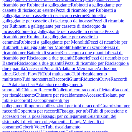
ricambio per Rubinetti a galleggiante
Rubinetti a galleggiante per
cassette di risciacquo esterne
Pezzi di ricambio per Rubinetti a
galleggiante per cassette di risciacquo esterne
Rubinetti a
galleggiante per cassette di risciacquo da incasso
Pezzi di ricambio
per Rubinetti a galleggiante per cassette di risciacquo da
incasso
Rubinetti a galleggiante per cassette in ceramica
Pezzi di
ricambio per Rubinetti a galleggiante per cassette in
ceramica
Rubinetti a galleggiante per Monolith
Pezzi di ricambio per
Rubinetti a galleggiante per Monolith
Batterie di scarico
Pezzi di
ricambio per Batterie di scarico
Risciacquo a due quantità
Pezzi di
ricambio per Risciacquo a due quantità
Batterie
Pezzi di ricambio per
Batterie
Risciacquo a due quantità
Pezzi di ricambio per Risciacquo a
due quantità
Accessori
Pulsanti
Adattatori
Membrane
Adduzione
idrica
Geberit FlowFit
Tubi multistrato
Tubi riscaldamento
multistrato
Tubi monostrato
Raccordi
Giunti
Riduzioni
Curve
Raccordi
a T
Adattatori fissi
Adattatori e collegamenti,
smontabili
Chiusure
Raccordi
Collettori con raccordo filettato
Raccordi
per riscaldamento
Chiusure per riscaldamento
Accessori
Isolanti per
tubi e raccordi
Disaccoppiamenti per
collegamenti
Impermeabilizzazioni per tubi e raccordi
Guarnizioni per
raccordi
Copertura per raccordi
Fissaggi per tubi
Tubi di protezione e
accessori per la posa
Fissaggi per collegamenti
Guarnizioni del
sistema
Kit di viti per collegamenti a flangia
Materiali di
consumo
Geberit Volex
Tubi riscaldamento