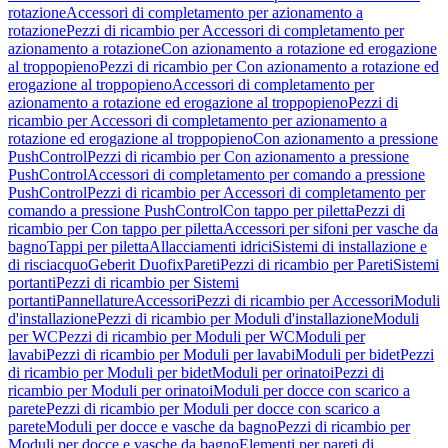
rotazione
Accessori di completamento per azionamento a
rotazione
Pezzi di ricambio per Accessori di completamento per
azionamento a rotazione
Con azionamento a rotazione ed erogazione
al troppopieno
Pezzi di ricambio per Con azionamento a rotazione ed
erogazione al troppopieno
Accessori di completamento per
azionamento a rotazione ed erogazione al troppopieno
Pezzi di
ricambio per Accessori di completamento per azionamento a
rotazione ed erogazione al troppopieno
Con azionamento a pressione
PushControl
Pezzi di ricambio per Con azionamento a pressione
PushControl
Accessori di completamento per comando a pressione
PushControl
Pezzi di ricambio per Accessori di completamento per
comando a pressione PushControl
Con tappo per piletta
Pezzi di
ricambio per Con tappo per piletta
Accessori per sifoni per vasche da
bagno
Tappi per piletta
Allacciamenti idrici
Sistemi di installazione e
di risciacquo
Geberit Duofix
Pareti
Pezzi di ricambio per Pareti
Sistemi
portanti
Pezzi di ricambio per Sistemi
portanti
Pannellature
Accessori
Pezzi di ricambio per Accessori
Moduli
d'installazione
Pezzi di ricambio per Moduli d'installazione
Moduli
per WC
Pezzi di ricambio per Moduli per WC
Moduli per
lavabi
Pezzi di ricambio per Moduli per lavabi
Moduli per bidet
Pezzi
di ricambio per Moduli per bidet
Moduli per orinatoi
Pezzi di
ricambio per Moduli per orinatoi
Moduli per docce con scarico a
parete
Pezzi di ricambio per Moduli per docce con scarico a
parete
Moduli per docce e vasche da bagno
Pezzi di ricambio per
Moduli per docce e vasche da bagno
Elementi per pareti di