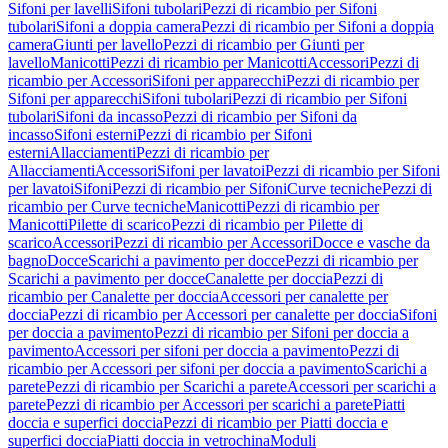
Sifoni per lavelli
Sifoni tubolari
Pezzi di ricambio per Sifoni
tubolari
Sifoni a doppia camera
Pezzi di ricambio per Sifoni a doppia
camera
Giunti per lavello
Pezzi di ricambio per Giunti per
lavello
Manicotti
Pezzi di ricambio per Manicotti
Accessori
Pezzi di
ricambio per Accessori
Sifoni per apparecchi
Pezzi di ricambio per
Sifoni per apparecchi
Sifoni tubolari
Pezzi di ricambio per Sifoni
tubolari
Sifoni da incasso
Pezzi di ricambio per Sifoni da
incasso
Sifoni esterni
Pezzi di ricambio per Sifoni
esterni
Allacciamenti
Pezzi di ricambio per
Allacciamenti
Accessori
Sifoni per lavatoi
Pezzi di ricambio per Sifoni
per lavatoi
Sifoni
Pezzi di ricambio per Sifoni
Curve tecniche
Pezzi di
ricambio per Curve tecniche
Manicotti
Pezzi di ricambio per
Manicotti
Pilette di scarico
Pezzi di ricambio per Pilette di
scarico
Accessori
Pezzi di ricambio per Accessori
Docce e vasche da
bagno
Docce
Scarichi a pavimento per docce
Pezzi di ricambio per
Scarichi a pavimento per docce
Canalette per doccia
Pezzi di
ricambio per Canalette per doccia
Accessori per canalette per
doccia
Pezzi di ricambio per Accessori per canalette per doccia
Sifoni
per doccia a pavimento
Pezzi di ricambio per Sifoni per doccia a
pavimento
Accessori per sifoni per doccia a pavimento
Pezzi di
ricambio per Accessori per sifoni per doccia a pavimento
Scarichi a
parete
Pezzi di ricambio per Scarichi a parete
Accessori per scarichi a
parete
Pezzi di ricambio per Accessori per scarichi a parete
Piatti
doccia e superfici doccia
Pezzi di ricambio per Piatti doccia e
superfici doccia
Piatti doccia in vetrochina
Moduli