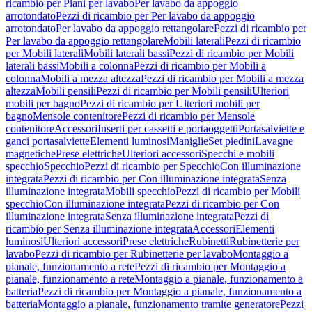
ricambio per Piani per lavabo
Per lavabo da appoggio
arrotondato
Pezzi di ricambio per Per lavabo da appoggio
arrotondato
Per lavabo da appoggio rettangolare
Pezzi di ricambio per
Per lavabo da appoggio rettangolare
Mobili laterali
Pezzi di ricambio
per Mobili laterali
Mobili laterali bassi
Pezzi di ricambio per Mobili
laterali bassi
Mobili a colonna
Pezzi di ricambio per Mobili a
colonna
Mobili a mezza altezza
Pezzi di ricambio per Mobili a mezza
altezza
Mobili pensili
Pezzi di ricambio per Mobili pensili
Ulteriori
mobili per bagno
Pezzi di ricambio per Ulteriori mobili per
bagno
Mensole contenitore
Pezzi di ricambio per Mensole
contenitore
Accessori
Inserti per cassetti e portaoggetti
Portasalviette e
ganci portasalviette
Elementi luminosi
Maniglie
Set piedini
Lavagne
magnetiche
Prese elettriche
Ulteriori accessori
Specchi e mobili
specchio
Specchio
Pezzi di ricambio per Specchio
Con illuminazione
integrata
Pezzi di ricambio per Con illuminazione integrata
Senza
illuminazione integrata
Mobili specchio
Pezzi di ricambio per Mobili
specchio
Con illuminazione integrata
Pezzi di ricambio per Con
illuminazione integrata
Senza illuminazione integrata
Pezzi di
ricambio per Senza illuminazione integrata
Accessori
Elementi
luminosi
Ulteriori accessori
Prese elettriche
Rubinetti
Rubinetterie per
lavabo
Pezzi di ricambio per Rubinetterie per lavabo
Montaggio a
pianale, funzionamento a rete
Pezzi di ricambio per Montaggio a
pianale, funzionamento a rete
Montaggio a pianale, funzionamento a
batteria
Pezzi di ricambio per Montaggio a pianale, funzionamento a
batteria
Montaggio a pianale, funzionamento tramite generatore
Pezzi