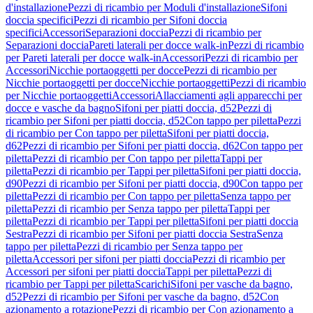
d'installazione
Pezzi di ricambio per Moduli d'installazione
Sifoni
doccia specifici
Pezzi di ricambio per Sifoni doccia
specifici
Accessori
Separazioni doccia
Pezzi di ricambio per
Separazioni doccia
Pareti laterali per docce walk-in
Pezzi di ricambio
per Pareti laterali per docce walk-in
Accessori
Pezzi di ricambio per
Accessori
Nicchie portaoggetti per docce
Pezzi di ricambio per
Nicchie portaoggetti per docce
Nicchie portaoggetti
Pezzi di ricambio
per Nicchie portaoggetti
Accessori
Allacciamenti agli apparecchi per
docce e vasche da bagno
Sifoni per piatti doccia, d52
Pezzi di
ricambio per Sifoni per piatti doccia, d52
Con tappo per piletta
Pezzi
di ricambio per Con tappo per piletta
Sifoni per piatti doccia,
d62
Pezzi di ricambio per Sifoni per piatti doccia, d62
Con tappo per
piletta
Pezzi di ricambio per Con tappo per piletta
Tappi per
piletta
Pezzi di ricambio per Tappi per piletta
Sifoni per piatti doccia,
d90
Pezzi di ricambio per Sifoni per piatti doccia, d90
Con tappo per
piletta
Pezzi di ricambio per Con tappo per piletta
Senza tappo per
piletta
Pezzi di ricambio per Senza tappo per piletta
Tappi per
piletta
Pezzi di ricambio per Tappi per piletta
Sifoni per piatti doccia
Sestra
Pezzi di ricambio per Sifoni per piatti doccia Sestra
Senza
tappo per piletta
Pezzi di ricambio per Senza tappo per
piletta
Accessori per sifoni per piatti doccia
Pezzi di ricambio per
Accessori per sifoni per piatti doccia
Tappi per piletta
Pezzi di
ricambio per Tappi per piletta
Scarichi
Sifoni per vasche da bagno,
d52
Pezzi di ricambio per Sifoni per vasche da bagno, d52
Con
azionamento a rotazione
Pezzi di ricambio per Con azionamento a