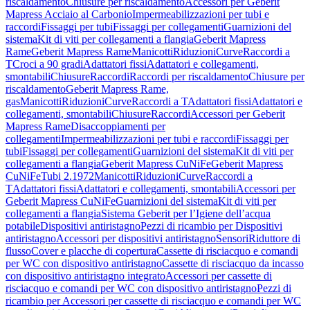
riscaldamento
Chiusure per riscaldamento
Accessori per Geberit
Mapress Acciaio al Carbonio
Impermeabilizzazioni per tubi e
raccordi
Fissaggi per tubi
Fissaggi per collegamenti
Guarnizioni del
sistema
Kit di viti per collegamenti a flangia
Geberit Mapress
Rame
Geberit Mapress Rame
Manicotti
Riduzioni
Curve
Raccordi a
T
Croci a 90 gradi
Adattatori fissi
Adattatori e collegamenti,
smontabili
Chiusure
Raccordi
Raccordi per riscaldamento
Chiusure per
riscaldamento
Geberit Mapress Rame,
gas
Manicotti
Riduzioni
Curve
Raccordi a T
Adattatori fissi
Adattatori e
collegamenti, smontabili
Chiusure
Raccordi
Accessori per Geberit
Mapress Rame
Disaccoppiamenti per
collegamenti
Impermeabilizzazioni per tubi e raccordi
Fissaggi per
tubi
Fissaggi per collegamenti
Guarnizioni del sistema
Kit di viti per
collegamenti a flangia
Geberit Mapress CuNiFe
Geberit Mapress
CuNiFe
Tubi 2.1972
Manicotti
Riduzioni
Curve
Raccordi a
T
Adattatori fissi
Adattatori e collegamenti, smontabili
Accessori per
Geberit Mapress CuNiFe
Guarnizioni del sistema
Kit di viti per
collegamenti a flangia
Sistema Geberit per l’Igiene dell’acqua
potabile
Dispositivi antiristagno
Pezzi di ricambio per Dispositivi
antiristagno
Accessori per dispositivi antiristagno
Sensori
Riduttore di
flusso
Cover e placche di copertura
Cassette di risciacquo e comandi
per WC con dispositivo antiristagno
Cassette di risciacquo da incasso
con dispositivo antiristagno integrato
Accessori per cassette di
risciacquo e comandi per WC con dispositivo antiristagno
Pezzi di
ricambio per Accessori per cassette di risciacquo e comandi per WC