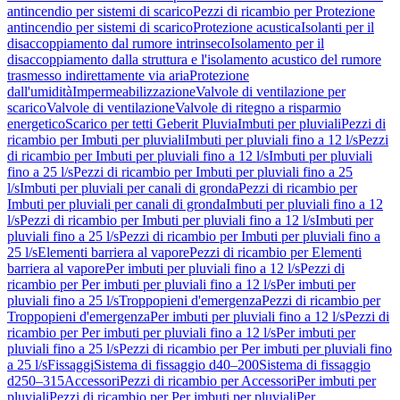
antincendio per sistemi di scarico
Pezzi di ricambio per Protezione
antincendio per sistemi di scarico
Protezione acustica
Isolanti per il
disaccoppiamento dal rumore intrinseco
Isolamento per il
disaccoppiamento dalla struttura e l'isolamento acustico del rumore
trasmesso indirettamente via aria
Protezione
dall'umidità
Impermeabilizzazione
Valvole di ventilazione per
scarico
Valvole di ventilazione
Valvole di ritegno a risparmio
energetico
Scarico per tetti Geberit Pluvia
Imbuti per pluviali
Pezzi di
ricambio per Imbuti per pluviali
Imbuti per pluviali fino a 12 l/s
Pezzi
di ricambio per Imbuti per pluviali fino a 12 l/s
Imbuti per pluviali
fino a 25 l/s
Pezzi di ricambio per Imbuti per pluviali fino a 25
l/s
Imbuti per pluviali per canali di gronda
Pezzi di ricambio per
Imbuti per pluviali per canali di gronda
Imbuti per pluviali fino a 12
l/s
Pezzi di ricambio per Imbuti per pluviali fino a 12 l/s
Imbuti per
pluviali fino a 25 l/s
Pezzi di ricambio per Imbuti per pluviali fino a
25 l/s
Elementi barriera al vapore
Pezzi di ricambio per Elementi
barriera al vapore
Per imbuti per pluviali fino a 12 l/s
Pezzi di
ricambio per Per imbuti per pluviali fino a 12 l/s
Per imbuti per
pluviali fino a 25 l/s
Troppopieni d'emergenza
Pezzi di ricambio per
Troppopieni d'emergenza
Per imbuti per pluviali fino a 12 l/s
Pezzi di
ricambio per Per imbuti per pluviali fino a 12 l/s
Per imbuti per
pluviali fino a 25 l/s
Pezzi di ricambio per Per imbuti per pluviali fino
a 25 l/s
Fissaggi
Sistema di fissaggio d40–200
Sistema di fissaggio
d250–315
Accessori
Pezzi di ricambio per Accessori
Per imbuti per
pluviali
Pezzi di ricambio per Per imbuti per pluviali
Per