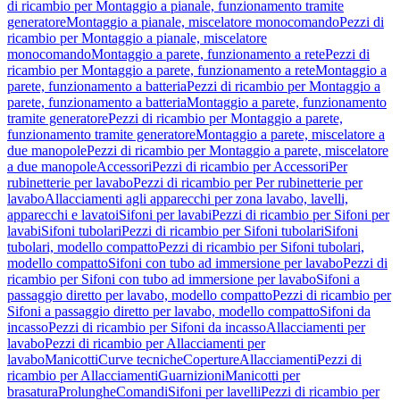
di ricambio per Montaggio a pianale, funzionamento tramite
generatore
Montaggio a pianale, miscelatore monocomando
Pezzi di
ricambio per Montaggio a pianale, miscelatore
monocomando
Montaggio a parete, funzionamento a rete
Pezzi di
ricambio per Montaggio a parete, funzionamento a rete
Montaggio a
parete, funzionamento a batteria
Pezzi di ricambio per Montaggio a
parete, funzionamento a batteria
Montaggio a parete, funzionamento
tramite generatore
Pezzi di ricambio per Montaggio a parete,
funzionamento tramite generatore
Montaggio a parete, miscelatore a
due manopole
Pezzi di ricambio per Montaggio a parete, miscelatore
a due manopole
Accessori
Pezzi di ricambio per Accessori
Per
rubinetterie per lavabo
Pezzi di ricambio per Per rubinetterie per
lavabo
Allacciamenti agli apparecchi per zona lavabo, lavelli,
apparecchi e lavatoi
Sifoni per lavabi
Pezzi di ricambio per Sifoni per
lavabi
Sifoni tubolari
Pezzi di ricambio per Sifoni tubolari
Sifoni
tubolari, modello compatto
Pezzi di ricambio per Sifoni tubolari,
modello compatto
Sifoni con tubo ad immersione per lavabo
Pezzi di
ricambio per Sifoni con tubo ad immersione per lavabo
Sifoni a
passaggio diretto per lavabo, modello compatto
Pezzi di ricambio per
Sifoni a passaggio diretto per lavabo, modello compatto
Sifoni da
incasso
Pezzi di ricambio per Sifoni da incasso
Allacciamenti per
lavabo
Pezzi di ricambio per Allacciamenti per
lavabo
Manicotti
Curve tecniche
Coperture
Allacciamenti
Pezzi di
ricambio per Allacciamenti
Guarnizioni
Manicotti per
brasatura
Prolunghe
Comandi
Sifoni per lavelli
Pezzi di ricambio per