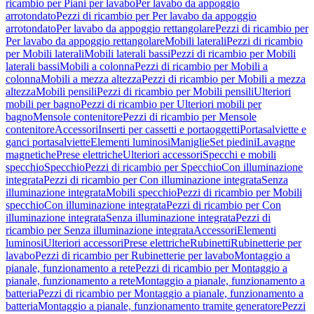
ricambio per Piani per lavabo
Per lavabo da appoggio
arrotondato
Pezzi di ricambio per Per lavabo da appoggio
arrotondato
Per lavabo da appoggio rettangolare
Pezzi di ricambio per
Per lavabo da appoggio rettangolare
Mobili laterali
Pezzi di ricambio
per Mobili laterali
Mobili laterali bassi
Pezzi di ricambio per Mobili
laterali bassi
Mobili a colonna
Pezzi di ricambio per Mobili a
colonna
Mobili a mezza altezza
Pezzi di ricambio per Mobili a mezza
altezza
Mobili pensili
Pezzi di ricambio per Mobili pensili
Ulteriori
mobili per bagno
Pezzi di ricambio per Ulteriori mobili per
bagno
Mensole contenitore
Pezzi di ricambio per Mensole
contenitore
Accessori
Inserti per cassetti e portaoggetti
Portasalviette e
ganci portasalviette
Elementi luminosi
Maniglie
Set piedini
Lavagne
magnetiche
Prese elettriche
Ulteriori accessori
Specchi e mobili
specchio
Specchio
Pezzi di ricambio per Specchio
Con illuminazione
integrata
Pezzi di ricambio per Con illuminazione integrata
Senza
illuminazione integrata
Mobili specchio
Pezzi di ricambio per Mobili
specchio
Con illuminazione integrata
Pezzi di ricambio per Con
illuminazione integrata
Senza illuminazione integrata
Pezzi di
ricambio per Senza illuminazione integrata
Accessori
Elementi
luminosi
Ulteriori accessori
Prese elettriche
Rubinetti
Rubinetterie per
lavabo
Pezzi di ricambio per Rubinetterie per lavabo
Montaggio a
pianale, funzionamento a rete
Pezzi di ricambio per Montaggio a
pianale, funzionamento a rete
Montaggio a pianale, funzionamento a
batteria
Pezzi di ricambio per Montaggio a pianale, funzionamento a
batteria
Montaggio a pianale, funzionamento tramite generatore
Pezzi