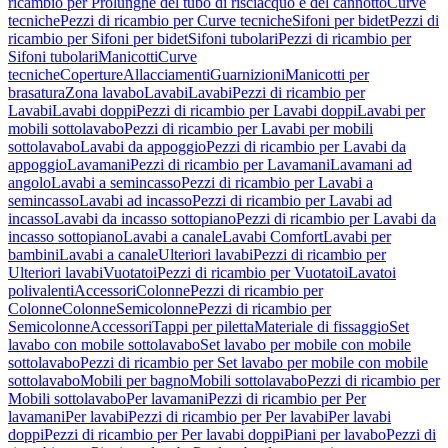
ricambio per Prolunghe del tubo di risciacquo e del cannotto
Curve
tecniche
Pezzi di ricambio per Curve tecniche
Sifoni per bidet
Pezzi di
ricambio per Sifoni per bidet
Sifoni tubolari
Pezzi di ricambio per
Sifoni tubolari
Manicotti
Curve
tecniche
Coperture
Allacciamenti
Guarnizioni
Manicotti per
brasatura
Zona lavabo
Lavabi
Lavabi
Pezzi di ricambio per
Lavabi
Lavabi doppi
Pezzi di ricambio per Lavabi doppi
Lavabi per
mobili sottolavabo
Pezzi di ricambio per Lavabi per mobili
sottolavabo
Lavabi da appoggio
Pezzi di ricambio per Lavabi da
appoggio
Lavamani
Pezzi di ricambio per Lavamani
Lavamani ad
angolo
Lavabi a semincasso
Pezzi di ricambio per Lavabi a
semincasso
Lavabi ad incasso
Pezzi di ricambio per Lavabi ad
incasso
Lavabi da incasso sottopiano
Pezzi di ricambio per Lavabi da
incasso sottopiano
Lavabi a canale
Lavabi Comfort
Lavabi per
bambini
Lavabi a canale
Ulteriori lavabi
Pezzi di ricambio per
Ulteriori lavabi
Vuotatoi
Pezzi di ricambio per Vuotatoi
Lavatoi
polivalenti
Accessori
Colonne
Pezzi di ricambio per
Colonne
Colonne
Semicolonne
Pezzi di ricambio per
Semicolonne
Accessori
Tappi per piletta
Materiale di fissaggio
Set
lavabo con mobile sottolavabo
Set lavabo per mobile con mobile
sottolavabo
Pezzi di ricambio per Set lavabo per mobile con mobile
sottolavabo
Mobili per bagno
Mobili sottolavabo
Pezzi di ricambio per
Mobili sottolavabo
Per lavamani
Pezzi di ricambio per Per
lavamani
Per lavabi
Pezzi di ricambio per Per lavabi
Per lavabi
doppi
Pezzi di ricambio per Per lavabi doppi
Piani per lavabo
Pezzi di