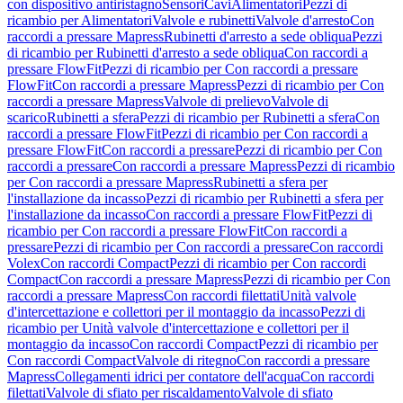
con dispositivo antiristagno
Sensori
Cavi
Alimentatori
Pezzi di
ricambio per Alimentatori
Valvole e rubinetti
Valvole d'arresto
Con
raccordi a pressare Mapress
Rubinetti d'arresto a sede obliqua
Pezzi
di ricambio per Rubinetti d'arresto a sede obliqua
Con raccordi a
pressare FlowFit
Pezzi di ricambio per Con raccordi a pressare
FlowFit
Con raccordi a pressare Mapress
Pezzi di ricambio per Con
raccordi a pressare Mapress
Valvole di prelievo
Valvole di
scarico
Rubinetti a sfera
Pezzi di ricambio per Rubinetti a sfera
Con
raccordi a pressare FlowFit
Pezzi di ricambio per Con raccordi a
pressare FlowFit
Con raccordi a pressare
Pezzi di ricambio per Con
raccordi a pressare
Con raccordi a pressare Mapress
Pezzi di ricambio
per Con raccordi a pressare Mapress
Rubinetti a sfera per
l'installazione da incasso
Pezzi di ricambio per Rubinetti a sfera per
l'installazione da incasso
Con raccordi a pressare FlowFit
Pezzi di
ricambio per Con raccordi a pressare FlowFit
Con raccordi a
pressare
Pezzi di ricambio per Con raccordi a pressare
Con raccordi
Volex
Con raccordi Compact
Pezzi di ricambio per Con raccordi
Compact
Con raccordi a pressare Mapress
Pezzi di ricambio per Con
raccordi a pressare Mapress
Con raccordi filettati
Unità valvole
d'intercettazione e collettori per il montaggio da incasso
Pezzi di
ricambio per Unità valvole d'intercettazione e collettori per il
montaggio da incasso
Con raccordi Compact
Pezzi di ricambio per
Con raccordi Compact
Valvole di ritegno
Con raccordi a pressare
Mapress
Collegamenti idrici per contatore dell'acqua
Con raccordi
filettati
Valvole di sfiato per riscaldamento
Valvole di sfiato