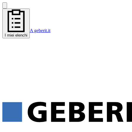
A geberit.it
I miei elenchi