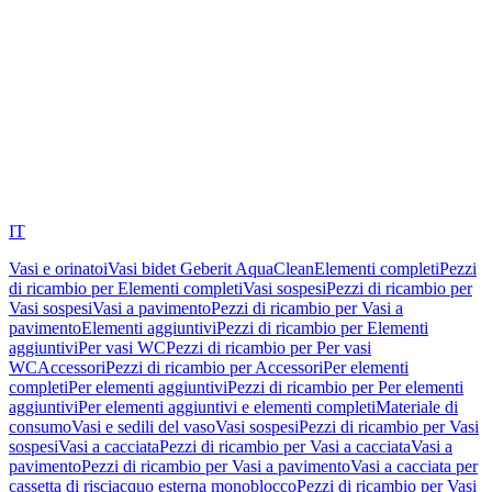
IT
Vasi e orinatoi
Vasi bidet Geberit AquaClean
Elementi completi
Pezzi
di ricambio per Elementi completi
Vasi sospesi
Pezzi di ricambio per
Vasi sospesi
Vasi a pavimento
Pezzi di ricambio per Vasi a
pavimento
Elementi aggiuntivi
Pezzi di ricambio per Elementi
aggiuntivi
Per vasi WC
Pezzi di ricambio per Per vasi
WC
Accessori
Pezzi di ricambio per Accessori
Per elementi
completi
Per elementi aggiuntivi
Pezzi di ricambio per Per elementi
aggiuntivi
Per elementi aggiuntivi e elementi completi
Materiale di
consumo
Vasi e sedili del vaso
Vasi sospesi
Pezzi di ricambio per Vasi
sospesi
Vasi a cacciata
Pezzi di ricambio per Vasi a cacciata
Vasi a
pavimento
Pezzi di ricambio per Vasi a pavimento
Vasi a cacciata per
cassetta di risciacquo esterna monoblocco
Pezzi di ricambio per Vasi