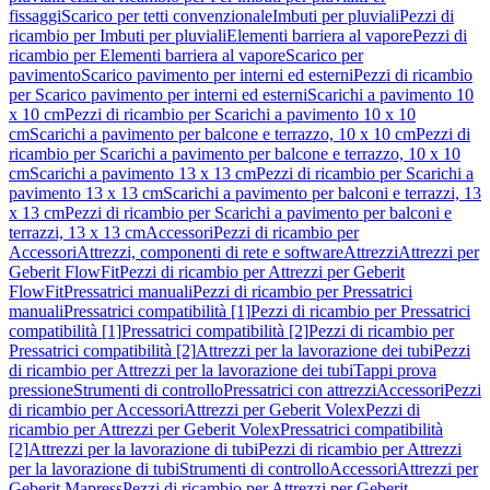
fissaggi
Scarico per tetti convenzionale
Imbuti per pluviali
Pezzi di
ricambio per Imbuti per pluviali
Elementi barriera al vapore
Pezzi di
ricambio per Elementi barriera al vapore
Scarico per
pavimento
Scarico pavimento per interni ed esterni
Pezzi di ricambio
per Scarico pavimento per interni ed esterni
Scarichi a pavimento 10
x 10 cm
Pezzi di ricambio per Scarichi a pavimento 10 x 10
cm
Scarichi a pavimento per balcone e terrazzo, 10 x 10 cm
Pezzi di
ricambio per Scarichi a pavimento per balcone e terrazzo, 10 x 10
cm
Scarichi a pavimento 13 x 13 cm
Pezzi di ricambio per Scarichi a
pavimento 13 x 13 cm
Scarichi a pavimento per balconi e terrazzi, 13
x 13 cm
Pezzi di ricambio per Scarichi a pavimento per balconi e
terrazzi, 13 x 13 cm
Accessori
Pezzi di ricambio per
Accessori
Attrezzi, componenti di rete e software
Attrezzi
Attrezzi per
Geberit FlowFit
Pezzi di ricambio per Attrezzi per Geberit
FlowFit
Pressatrici manuali
Pezzi di ricambio per Pressatrici
manuali
Pressatrici compatibilità [1]
Pezzi di ricambio per Pressatrici
compatibilità [1]
Pressatrici compatibilità [2]
Pezzi di ricambio per
Pressatrici compatibilità [2]
Attrezzi per la lavorazione dei tubi
Pezzi
di ricambio per Attrezzi per la lavorazione dei tubi
Tappi prova
pressione
Strumenti di controllo
Pressatrici con attrezzi
Accessori
Pezzi
di ricambio per Accessori
Attrezzi per Geberit Volex
Pezzi di
ricambio per Attrezzi per Geberit Volex
Pressatrici compatibilità
[2]
Attrezzi per la lavorazione di tubi
Pezzi di ricambio per Attrezzi
per la lavorazione di tubi
Strumenti di controllo
Accessori
Attrezzi per
Geberit Mapress
Pezzi di ricambio per Attrezzi per Geberit