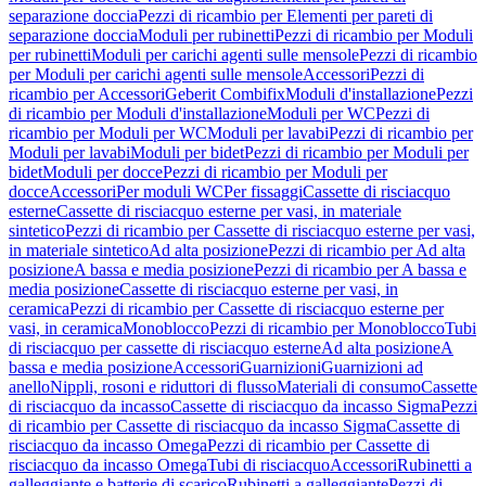
separazione doccia
Pezzi di ricambio per Elementi per pareti di
separazione doccia
Moduli per rubinetti
Pezzi di ricambio per Moduli
per rubinetti
Moduli per carichi agenti sulle mensole
Pezzi di ricambio
per Moduli per carichi agenti sulle mensole
Accessori
Pezzi di
ricambio per Accessori
Geberit Combifix
Moduli d'installazione
Pezzi
di ricambio per Moduli d'installazione
Moduli per WC
Pezzi di
ricambio per Moduli per WC
Moduli per lavabi
Pezzi di ricambio per
Moduli per lavabi
Moduli per bidet
Pezzi di ricambio per Moduli per
bidet
Moduli per docce
Pezzi di ricambio per Moduli per
docce
Accessori
Per moduli WC
Per fissaggi
Cassette di risciacquo
esterne
Cassette di risciacquo esterne per vasi, in materiale
sintetico
Pezzi di ricambio per Cassette di risciacquo esterne per vasi,
in materiale sintetico
Ad alta posizione
Pezzi di ricambio per Ad alta
posizione
A bassa e media posizione
Pezzi di ricambio per A bassa e
media posizione
Cassette di risciacquo esterne per vasi, in
ceramica
Pezzi di ricambio per Cassette di risciacquo esterne per
vasi, in ceramica
Monoblocco
Pezzi di ricambio per Monoblocco
Tubi
di risciacquo per cassette di risciacquo esterne
Ad alta posizione
A
bassa e media posizione
Accessori
Guarnizioni
Guarnizioni ad
anello
Nippli, rosoni e riduttori di flusso
Materiali di consumo
Cassette
di risciacquo da incasso
Cassette di risciacquo da incasso Sigma
Pezzi
di ricambio per Cassette di risciacquo da incasso Sigma
Cassette di
risciacquo da incasso Omega
Pezzi di ricambio per Cassette di
risciacquo da incasso Omega
Tubi di risciacquo
Accessori
Rubinetti a
galleggiante e batterie di scarico
Rubinetti a galleggiante
Pezzi di