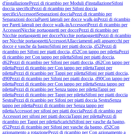
d'installazione
Pezzi di ricambio per Moduli d'installazione
Sifoni
doccia specifici
Pezzi di ricambio per Sifoni doccia
specifici
Accessori
Separazioni doccia
Pezzi di ricambio per
Separazioni doccia
Pareti laterali per docce walk-in
Pezzi di ricambio
per Pareti laterali per docce walk-in
Accessori
Pezzi di ricambio per
Accessori
Nicchie portaoggetti per docce
Pezzi di ricambio per
Nicchie portaoggetti per docce
Nicchie portaoggetti
Pezzi di ricambio
per Nicchie portaoggetti
Accessori
Allacciamenti agli apparecchi per
docce e vasche da bagno
Sifoni per piatti doccia, d52
Pezzi di
ricambio per Sifoni per piatti doccia, d52
Con tappo per piletta
Pezzi
di ricambio per Con tappo per piletta
Sifoni per piatti doccia,
d62
Pezzi di ricambio per Sifoni per piatti doccia, d62
Con tappo per
piletta
Pezzi di ricambio per Con tappo per piletta
Tappi per
piletta
Pezzi di ricambio per Tappi per piletta
Sifoni per piatti doccia,
d90
Pezzi di ricambio per Sifoni per piatti doccia, d90
Con tappo per
piletta
Pezzi di ricambio per Con tappo per piletta
Senza tappo per
piletta
Pezzi di ricambio per Senza tappo per piletta
Tappi per
piletta
Pezzi di ricambio per Tappi per piletta
Sifoni per piatti doccia
Sestra
Pezzi di ricambio per Sifoni per piatti doccia Sestra
Senza
tappo per piletta
Pezzi di ricambio per Senza tappo per
piletta
Accessori per sifoni per piatti doccia
Pezzi di ricambio per
Accessori per sifoni per piatti doccia
Tappi per piletta
Pezzi di
ricambio per Tappi per piletta
Scarichi
Sifoni per vasche da bagno,
d52
Pezzi di ricambio per Sifoni per vasche da bagno, d52
Con
azionamento a rotazione
Pezzi di ricambio per Con azionamento a