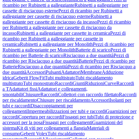
ricambio per Rubinetti a galleggiante
Rubinetti a galleggiante per
cassette di risciacquo esterne
Pezzi di ricambio per Rubinetti a
galleggiante per cassette di risciacquo esterne
Rubinetti a
galleggiante per cassette di risciacquo da incasso
Pezzi di ricambio
per Rubinetti a galleggiante per cassette di risciacquo da
incasso
Rubinetti a galleggiante per cassette in ceramica
Pezzi di
ricambio per Rubinetti a galleggiante per cassette in
ceramica
Rubinetti a galleggiante per Monolith
Pezzi di ricambio per
Rubinetti a galleggiante per Monolith
Batterie di scarico
Pezzi di
ricambio per Batterie di scarico
Risciacquo a due quantità
Pezzi di
ricambio per Risciacquo a due quantità
Batterie
Pezzi di ricambio per
Batterie
Risciacquo a due quantità
Pezzi di ricambio per Risciacquo a
due quantità
Accessori
Pulsanti
Adattatori
Membrane
Adduzione
idrica
Geberit FlowFit
Tubi multistrato
Tubi riscaldamento
multistrato
Tubi monostrato
Raccordi
Giunti
Riduzioni
Curve
Raccordi
a T
Adattatori fissi
Adattatori e collegamenti,
smontabili
Chiusure
Raccordi
Collettori con raccordo filettato
Raccordi
per riscaldamento
Chiusure per riscaldamento
Accessori
Isolanti per
tubi e raccordi
Disaccoppiamenti per
collegamenti
Impermeabilizzazioni per tubi e raccordi
Guarnizioni per
raccordi
Copertura per raccordi
Fissaggi per tubi
Tubi di protezione e
accessori per la posa
Fissaggi per collegamenti
Guarnizioni del
sistema
Kit di viti per collegamenti a flangia
Materiali di
consumo
Geberit Volex
Tubi riscaldamento