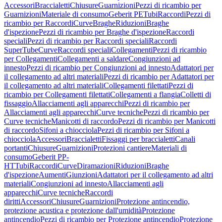
Accessori
Braccialetti
Chiusure
Guarnizioni
Pezzi di ricambio per
Guarnizioni
Materiale di consumo
Geberit PE
Tubi
Raccordi
Pezzi di
ricambio per Raccordi
Curve
Braghe
Riduzioni
Braghe
d'ispezione
Pezzi di ricambio per Braghe d'ispezione
Raccordi
speciali
Pezzi di ricambio per Raccordi speciali
Raccordi
SuperTube
Curve
Raccordi speciali
Collegamenti
Pezzi di ricambio
per Collegamenti
Collegamenti a saldare
Congiunzioni ad
innesto
Pezzi di ricambio per Congiunzioni ad innesto
Adattatori per
il collegamento ad altri materiali
Pezzi di ricambio per Adattatori per
il collegamento ad altri materiali
Collegamenti filettati
Pezzi di
ricambio per Collegamenti filettati
Collegamenti a flangia
Colletti di
fissaggio
Allacciamenti agli apparecchi
Pezzi di ricambio per
Allacciamenti agli apparecchi
Curve tecniche
Pezzi di ricambio per
Curve tecniche
Manicotti di raccordo
Pezzi di ricambio per Manicotti
di raccordo
Sifoni a chiocciola
Pezzi di ricambio per Sifoni a
chiocciola
Accessori
Braccialetti
Fissaggi per braccialetti
Canali
portanti
Chiusure
Guarnizioni
Protezioni cantiere
Materiali di
consumo
Geberit PP-
HT
Tubi
Raccordi
Curve
Diramazioni
Riduzioni
Braghe
d'ispezione
Aumenti
Giunzioni
Adattatori per il collegamento ad altri
materiali
Congiunzioni ad innesto
Allacciamenti agli
apparecchi
Curve tecniche
Raccordi
diritti
Accessori
Chiusure
Guarnizioni
Protezione antincendio,
protezione acustica e protezione dall'umidità
Protezione
antincendio
Pezzi di ricambio per Protezione antincendio
Protezione