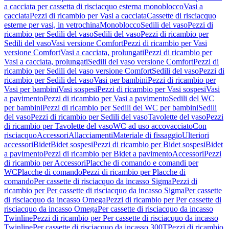
a cacciata per cassetta di risciacquo esterna monoblocco
Vasi a
cacciata
Pezzi di ricambio per Vasi a cacciata
Cassette di risciacquo
esterne per vasi, in vetrochina
Monoblocco
Sedili del vaso
Pezzi di
ricambio per Sedili del vaso
Sedili del vaso
Pezzi di ricambio per
Sedili del vaso
Vasi versione Comfort
Pezzi di ricambio per Vasi
versione Comfort
Vasi a cacciata, prolungati
Pezzi di ricambio per
Vasi a cacciata, prolungati
Sedili del vaso versione Comfort
Pezzi di
ricambio per Sedili del vaso versione Comfort
Sedili del vaso
Pezzi di
ricambio per Sedili del vaso
Vasi per bambini
Pezzi di ricambio per
Vasi per bambini
Vasi sospesi
Pezzi di ricambio per Vasi sospesi
Vasi
a pavimento
Pezzi di ricambio per Vasi a pavimento
Sedili del WC
per bambini
Pezzi di ricambio per Sedili del WC per bambini
Sedili
del vaso
Pezzi di ricambio per Sedili del vaso
Tavolette del vaso
Pezzi
di ricambio per Tavolette del vaso
WC ad uso accovacciato
Con
risciacquo
Accessori
Allacciamenti
Materiale di fissaggio
Ulteriori
accessori
Bidet
Bidet sospesi
Pezzi di ricambio per Bidet sospesi
Bidet
a pavimento
Pezzi di ricambio per Bidet a pavimento
Accessori
Pezzi
di ricambio per Accessori
Placche di comando e comandi per
WC
Placche di comando
Pezzi di ricambio per Placche di
comando
Per cassette di risciacquo da incasso Sigma
Pezzi di
ricambio per Per cassette di risciacquo da incasso Sigma
Per cassette
di risciacquo da incasso Omega
Pezzi di ricambio per Per cassette di
risciacquo da incasso Omega
Per cassette di risciacquo da incasso
Twinline
Pezzi di ricambio per Per cassette di risciacquo da incasso
Twinline
Per cassette di risciacquo da incasso 300T
Pezzi di ricambio