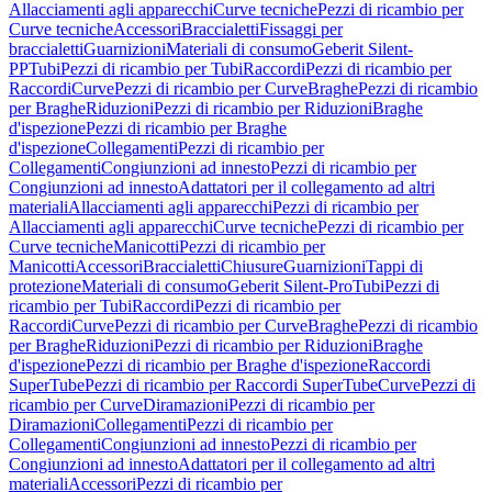
Allacciamenti agli apparecchi
Curve tecniche
Pezzi di ricambio per
Curve tecniche
Accessori
Braccialetti
Fissaggi per
braccialetti
Guarnizioni
Materiali di consumo
Geberit Silent-
PP
Tubi
Pezzi di ricambio per Tubi
Raccordi
Pezzi di ricambio per
Raccordi
Curve
Pezzi di ricambio per Curve
Braghe
Pezzi di ricambio
per Braghe
Riduzioni
Pezzi di ricambio per Riduzioni
Braghe
d'ispezione
Pezzi di ricambio per Braghe
d'ispezione
Collegamenti
Pezzi di ricambio per
Collegamenti
Congiunzioni ad innesto
Pezzi di ricambio per
Congiunzioni ad innesto
Adattatori per il collegamento ad altri
materiali
Allacciamenti agli apparecchi
Pezzi di ricambio per
Allacciamenti agli apparecchi
Curve tecniche
Pezzi di ricambio per
Curve tecniche
Manicotti
Pezzi di ricambio per
Manicotti
Accessori
Braccialetti
Chiusure
Guarnizioni
Tappi di
protezione
Materiali di consumo
Geberit Silent-Pro
Tubi
Pezzi di
ricambio per Tubi
Raccordi
Pezzi di ricambio per
Raccordi
Curve
Pezzi di ricambio per Curve
Braghe
Pezzi di ricambio
per Braghe
Riduzioni
Pezzi di ricambio per Riduzioni
Braghe
d'ispezione
Pezzi di ricambio per Braghe d'ispezione
Raccordi
SuperTube
Pezzi di ricambio per Raccordi SuperTube
Curve
Pezzi di
ricambio per Curve
Diramazioni
Pezzi di ricambio per
Diramazioni
Collegamenti
Pezzi di ricambio per
Collegamenti
Congiunzioni ad innesto
Pezzi di ricambio per
Congiunzioni ad innesto
Adattatori per il collegamento ad altri
materiali
Accessori
Pezzi di ricambio per