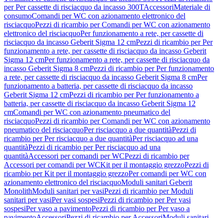
per Per cassette di risciacquo da incasso 300T
Accessori
Materiale di
consumo
Comandi per WC con azionamento elettronico del
risciacquo
Pezzi di ricambio per Comandi per WC con azionamento
elettronico del risciacquo
Per funzionamento a rete, per cassette di
risciacquo da incasso Geberit Sigma 12 cm
Pezzi di ricambio per Per
funzionamento a rete, per cassette di risciacquo da incasso Geberit
Sigma 12 cm
Per funzionamento a rete, per cassette di risciacquo da
incasso Geberit Sigma 8 cm
Pezzi di ricambio per Per funzionamento
a rete, per cassette di risciacquo da incasso Geberit Sigma 8 cm
Per
funzionamento a batteria, per cassette di risciacquo da incasso
Geberit Sigma 12 cm
Pezzi di ricambio per Per funzionamento a
batteria, per cassette di risciacquo da incasso Geberit Sigma 12
cm
Comandi per WC con azionamento pneumatico del
risciacquo
Pezzi di ricambio per Comandi per WC con azionamento
pneumatico del risciacquo
Per risciacquo a due quantità
Pezzi di
ricambio per Per risciacquo a due quantità
Per risciacquo ad una
quantità
Pezzi di ricambio per Per risciacquo ad una
quantità
Accessori per comandi per WC
Pezzi di ricambio per
Accessori per comandi per WC
Kit per il montaggio grezzo
Pezzi di
ricambio per Kit per il montaggio grezzo
Per comandi per WC con
azionamento elettronico del risciacquo
Moduli sanitari Geberit
Monolith
Moduli sanitari per vasi
Pezzi di ricambio per Moduli
sanitari per vasi
Per vasi sospesi
Pezzi di ricambio per Per vasi
sospesi
Per vaso a pavimento
Pezzi di ricambio per Per vaso a
pavimento
Accessori
Pezzi di ricambio per Accessori
Moduli sanitari