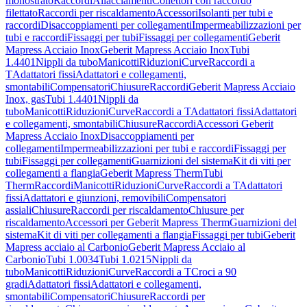
monostrato
Raccordi
Allacciamenti
Collettori con raccordo
filettato
Raccordi per riscaldamento
Accessori
Isolanti per tubi e
raccordi
Disaccoppiamenti per collegamenti
Impermeabilizzazioni per
tubi e raccordi
Fissaggi per tubi
Fissaggi per collegamenti
Geberit
Mapress Acciaio Inox
Geberit Mapress Acciaio Inox
Tubi
1.4401
Nippli da tubo
Manicotti
Riduzioni
Curve
Raccordi a
T
Adattatori fissi
Adattatori e collegamenti,
smontabili
Compensatori
Chiusure
Raccordi
Geberit Mapress Acciaio
Inox, gas
Tubi 1.4401
Nippli da
tubo
Manicotti
Riduzioni
Curve
Raccordi a T
Adattatori fissi
Adattatori
e collegamenti, smontabili
Chiusure
Raccordi
Accessori Geberit
Mapress Acciaio Inox
Disaccoppiamenti per
collegamenti
Impermeabilizzazioni per tubi e raccordi
Fissaggi per
tubi
Fissaggi per collegamenti
Guarnizioni del sistema
Kit di viti per
collegamenti a flangia
Geberit Mapress Therm
Tubi
Therm
Raccordi
Manicotti
Riduzioni
Curve
Raccordi a T
Adattatori
fissi
Adattatori e giunzioni, removibili
Compensatori
assiali
Chiusure
Raccordi per riscaldamento
Chiusure per
riscaldamento
Accessori per Geberit Mapress Therm
Guarnizioni del
sistema
Kit di viti per collegamenti a flangia
Fissaggi per tubi
Geberit
Mapress acciaio al Carbonio
Geberit Mapress Acciaio al
Carbonio
Tubi 1.0034
Tubi 1.0215
Nippli da
tubo
Manicotti
Riduzioni
Curve
Raccordi a T
Croci a 90
gradi
Adattatori fissi
Adattatori e collegamenti,
smontabili
Compensatori
Chiusure
Raccordi per