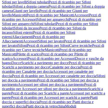
Sifoni per lavelli
Sifoni tubolari
Pezzi di ricambio per Sifoni
tubolari
Sifoni a doppia camera
Pezzi di ricambio per Sifoni a doppia
camera
Giunti per lavello
Pezzi di ricambio per Giunti per
lavello
Manicotti
Pezzi di ricambio per Manicotti
Accessori
Pezzi di
ricambio per Accessori
Sifoni per apparecchi
Pezzi di ricambio per
Sifoni per apparecchi
Sifoni tubolari
Pezzi di ricambio per Sifoni
tubolari
Sifoni da incasso
Pezzi di ricambio per Sifoni da
incasso
Sifoni esterni
Pezzi di ricambio per Sifoni
esterni
Allacciamenti
Pezzi di ricambio per
Allacciamenti
Accessori
Sifoni per lavatoi
Pezzi di ricambio per Sifoni
per lavatoi
Sifoni
Pezzi di ricambio per Sifoni
Curve tecniche
Pezzi di
ricambio per Curve tecniche
Manicotti
Pezzi di ricambio per
Manicotti
Pilette di scarico
Pezzi di ricambio per Pilette di
scarico
Accessori
Pezzi di ricambio per Accessori
Docce e vasche da
bagno
Docce
Scarichi a pavimento per docce
Pezzi di ricambio per
Scarichi a pavimento per docce
Canalette per doccia
Pezzi di
ricambio per Canalette per doccia
Accessori per canalette per
doccia
Pezzi di ricambio per Accessori per canalette per doccia
Sifoni
per doccia a pavimento
Pezzi di ricambio per Sifoni per doccia a
pavimento
Accessori per sifoni per doccia a pavimento
Pezzi di
ricambio per Accessori per sifoni per doccia a pavimento
Scarichi a
parete
Pezzi di ricambio per Scarichi a parete
Accessori per scarichi a
parete
Pezzi di ricambio per Accessori per scarichi a parete
Piatti
doccia e superfici doccia
Pezzi di ricambio per Piatti doccia e
superfici doccia
Piatti doccia in vetrochina
Moduli