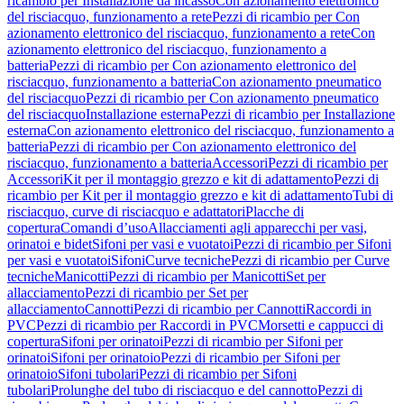
ricambio per Installazione da incasso
Con azionamento elettronico
del risciacquo, funzionamento a rete
Pezzi di ricambio per Con
azionamento elettronico del risciacquo, funzionamento a rete
Con
azionamento elettronico del risciacquo, funzionamento a
batteria
Pezzi di ricambio per Con azionamento elettronico del
risciacquo, funzionamento a batteria
Con azionamento pneumatico
del risciacquo
Pezzi di ricambio per Con azionamento pneumatico
del risciacquo
Installazione esterna
Pezzi di ricambio per Installazione
esterna
Con azionamento elettronico del risciacquo, funzionamento a
batteria
Pezzi di ricambio per Con azionamento elettronico del
risciacquo, funzionamento a batteria
Accessori
Pezzi di ricambio per
Accessori
Kit per il montaggio grezzo e kit di adattamento
Pezzi di
ricambio per Kit per il montaggio grezzo e kit di adattamento
Tubi di
risciacquo, curve di risciacquo e adattatori
Placche di
copertura
Comandi d’uso
Allacciamenti agli apparecchi per vasi,
orinatoi e bidet
Sifoni per vasi e vuotatoi
Pezzi di ricambio per Sifoni
per vasi e vuotatoi
Sifoni
Curve tecniche
Pezzi di ricambio per Curve
tecniche
Manicotti
Pezzi di ricambio per Manicotti
Set per
allacciamento
Pezzi di ricambio per Set per
allacciamento
Cannotti
Pezzi di ricambio per Cannotti
Raccordi in
PVC
Pezzi di ricambio per Raccordi in PVC
Morsetti e cappucci di
copertura
Sifoni per orinatoi
Pezzi di ricambio per Sifoni per
orinatoi
Sifoni per orinatoio
Pezzi di ricambio per Sifoni per
orinatoio
Sifoni tubolari
Pezzi di ricambio per Sifoni
tubolari
Prolunghe del tubo di risciacquo e del cannotto
Pezzi di