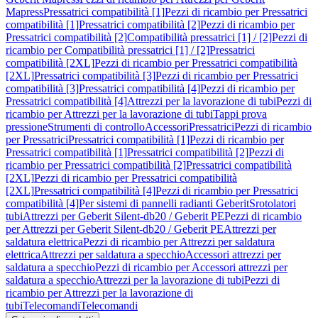
Mapress
Pressatrici compatibilità [1]
Pezzi di ricambio per Pressatrici
compatibilità [1]
Pressatrici compatibilità [2]
Pezzi di ricambio per
Pressatrici compatibilità [2]
Compatibilità pressatrici [1] / [2]
Pezzi di
ricambio per Compatibilità pressatrici [1] / [2]
Pressatrici
compatibilità [2XL]
Pezzi di ricambio per Pressatrici compatibilità
[2XL]
Pressatrici compatibilità [3]
Pezzi di ricambio per Pressatrici
compatibilità [3]
Pressatrici compatibilità [4]
Pezzi di ricambio per
Pressatrici compatibilità [4]
Attrezzi per la lavorazione di tubi
Pezzi di
ricambio per Attrezzi per la lavorazione di tubi
Tappi prova
pressione
Strumenti di controllo
Accessori
Pressatrici
Pezzi di ricambio
per Pressatrici
Pressatrici compatibilità [1]
Pezzi di ricambio per
Pressatrici compatibilità [1]
Pressatrici compatibilità [2]
Pezzi di
ricambio per Pressatrici compatibilità [2]
Pressatrici compatibilità
[2XL]
Pezzi di ricambio per Pressatrici compatibilità
[2XL]
Pressatrici compatibilità [4]
Pezzi di ricambio per Pressatrici
compatibilità [4]
Per sistemi di pannelli radianti Geberit
Srotolatori
tubi
Attrezzi per Geberit Silent-db20 / Geberit PE
Pezzi di ricambio
per Attrezzi per Geberit Silent-db20 / Geberit PE
Attrezzi per
saldatura elettrica
Pezzi di ricambio per Attrezzi per saldatura
elettrica
Attrezzi per saldatura a specchio
Accessori attrezzi per
saldatura a specchio
Pezzi di ricambio per Accessori attrezzi per
saldatura a specchio
Attrezzi per la lavorazione di tubi
Pezzi di
ricambio per Attrezzi per la lavorazione di
tubi
Telecomandi
Telecomandi