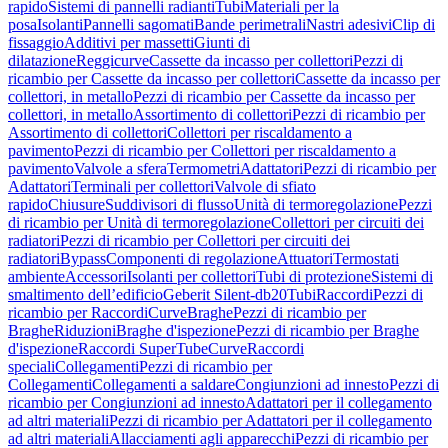
rapido
Sistemi di pannelli radianti
Tubi
Materiali per la
posa
Isolanti
Pannelli sagomati
Bande perimetrali
Nastri adesivi
Clip di
fissaggio
Additivi per massetti
Giunti di
dilatazione
Reggicurve
Cassette da incasso per collettori
Pezzi di
ricambio per Cassette da incasso per collettori
Cassette da incasso per
collettori, in metallo
Pezzi di ricambio per Cassette da incasso per
collettori, in metallo
Assortimento di collettori
Pezzi di ricambio per
Assortimento di collettori
Collettori per riscaldamento a
pavimento
Pezzi di ricambio per Collettori per riscaldamento a
pavimento
Valvole a sfera
Termometri
Adattatori
Pezzi di ricambio per
Adattatori
Terminali per collettori
Valvole di sfiato
rapido
Chiusure
Suddivisori di flusso
Unità di termoregolazione
Pezzi
di ricambio per Unità di termoregolazione
Collettori per circuiti dei
radiatori
Pezzi di ricambio per Collettori per circuiti dei
radiatori
Bypass
Componenti di regolazione
Attuatori
Termostati
ambiente
Accessori
Isolanti per collettori
Tubi di protezione
Sistemi di
smaltimento dell’edificio
Geberit Silent-db20
Tubi
Raccordi
Pezzi di
ricambio per Raccordi
Curve
Braghe
Pezzi di ricambio per
Braghe
Riduzioni
Braghe d'ispezione
Pezzi di ricambio per Braghe
d'ispezione
Raccordi SuperTube
Curve
Raccordi
speciali
Collegamenti
Pezzi di ricambio per
Collegamenti
Collegamenti a saldare
Congiunzioni ad innesto
Pezzi di
ricambio per Congiunzioni ad innesto
Adattatori per il collegamento
ad altri materiali
Pezzi di ricambio per Adattatori per il collegamento
ad altri materiali
Allacciamenti agli apparecchi
Pezzi di ricambio per