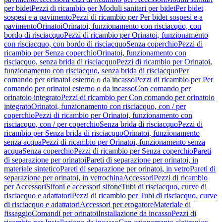
per bidet
Pezzi di ricambio per Moduli sanitari per bidet
Per bidet
sospesi e a pavimento
Pezzi di ricambio per Per bidet sospesi e a
pavimento
Orinatoi
Orinatoi, funzionamento con risciacquo, con
bordo di risciacquo
Pezzi di ricambio per Orinatoi, funzionamento
con risciacquo, con bordo di risciacquo
Senza coperchio
Pezzi di
ricambio per Senza coperchio
Orinatoi, funzionamento con
risciacquo, senza brida di risciacquo
Pezzi di ricambio per Orinatoi,
funzionamento con risciacquo, senza brida di risciacquo
Per
comando per orinatoi esterno o da incasso
Pezzi di ricambio per Per
comando per orinatoi esterno o da incasso
Con comando per
orinatoio integrato
Pezzi di ricambio per Con comando per orinatoio
integrato
Orinatoi, funzionamento con risciacquo, con / per
coperchio
Pezzi di ricambio per Orinatoi, funzionamento con
risciacquo, con / per coperchio
Senza brida di risciacquo
Pezzi di
ricambio per Senza brida di risciacquo
Orinatoi, funzionamento
senza acqua
Pezzi di ricambio per Orinatoi, funzionamento senza
acqua
Senza coperchio
Pezzi di ricambio per Senza coperchio
Pareti
di separazione per orinatoi
Pareti di separazione per orinatoi, in
materiale sintetico
Pareti di separazione per orinatoi, in vetro
Pareti di
separazione per orinatoi, in vetrochina
Accessori
Pezzi di ricambio
per Accessori
Sifoni e accessori sifone
Tubi di risciacquo, curve di
risciacquo e adattatori
Pezzi di ricambio per Tubi di risciacquo, curve
di risciacquo e adattatori
Accessori per erogatore
Materiale di
fissaggio
Comandi per orinatoi
Installazione da incasso
Pezzi di