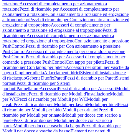
rotazione
Accessori di completamento per azionamento a
rotazione
Pezzi di ricambio per Accessori di completamento per
azionamento a rotazione
Con azionamento a rotazione ed erogazione
al troppopieno
Pezzi di ricambio per Con azionamento a rotazione ed
erogazione al troppopieno
Accessori di completamento per
azionamento a rotazione ed erogazione al troppopieno
Pezzi di
ricambio per Accessori di completamento per azionamento a
rotazione ed erogazione al troppopieno
Con azionamento a pressione
PushControl
Pezzi di ricambio per Con azionamento a pressione
PushControl
Accessori di completamento per comando a pressione
PushControl
Pezzi di ricambio per Accessori di completamento per
comando a pressione PushControl
Con tappo per piletta
Pezzi di
ricambio per Con tappo per piletta
Accessori per sifoni per vasche da
bagno
Tappi per piletta
Allacciamenti idrici
Sistemi di installazione e
di risciacquo
Geberit Duofix
Pareti
Pezzi di ricambio per Pareti
Sistemi
portanti
Pezzi di ricambio per Sistemi
portanti
Pannellature
Accessori
Pezzi di ricambio per Accessori
Moduli
d'installazione
Pezzi di ricambio per Moduli d'installazione
Moduli
per WC
Pezzi di ricambio per Moduli per WC
Moduli per
lavabi
Pezzi di ricambio per Moduli per lavabi
Moduli per bidet
Pezzi
di ricambio per Moduli per bidet
Moduli per orinatoi
Pezzi di
ricambio per Moduli per orinatoi
Moduli per docce con scarico a
parete
Pezzi di ricambio per Moduli per docce con scarico a
parete
Moduli per docce e vasche da bagno
Pezzi di ricambio per
Moduli per docce e vasche da bagno
Elementi per pareti di