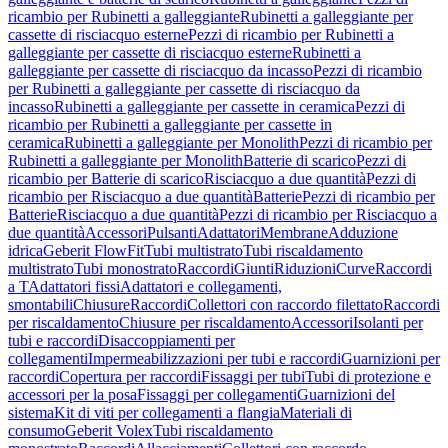
ricambio per Rubinetti a galleggiante
Rubinetti a galleggiante per
cassette di risciacquo esterne
Pezzi di ricambio per Rubinetti a
galleggiante per cassette di risciacquo esterne
Rubinetti a
galleggiante per cassette di risciacquo da incasso
Pezzi di ricambio
per Rubinetti a galleggiante per cassette di risciacquo da
incasso
Rubinetti a galleggiante per cassette in ceramica
Pezzi di
ricambio per Rubinetti a galleggiante per cassette in
ceramica
Rubinetti a galleggiante per Monolith
Pezzi di ricambio per
Rubinetti a galleggiante per Monolith
Batterie di scarico
Pezzi di
ricambio per Batterie di scarico
Risciacquo a due quantità
Pezzi di
ricambio per Risciacquo a due quantità
Batterie
Pezzi di ricambio per
Batterie
Risciacquo a due quantità
Pezzi di ricambio per Risciacquo a
due quantità
Accessori
Pulsanti
Adattatori
Membrane
Adduzione
idrica
Geberit FlowFit
Tubi multistrato
Tubi riscaldamento
multistrato
Tubi monostrato
Raccordi
Giunti
Riduzioni
Curve
Raccordi
a T
Adattatori fissi
Adattatori e collegamenti,
smontabili
Chiusure
Raccordi
Collettori con raccordo filettato
Raccordi
per riscaldamento
Chiusure per riscaldamento
Accessori
Isolanti per
tubi e raccordi
Disaccoppiamenti per
collegamenti
Impermeabilizzazioni per tubi e raccordi
Guarnizioni per
raccordi
Copertura per raccordi
Fissaggi per tubi
Tubi di protezione e
accessori per la posa
Fissaggi per collegamenti
Guarnizioni del
sistema
Kit di viti per collegamenti a flangia
Materiali di
consumo
Geberit Volex
Tubi riscaldamento