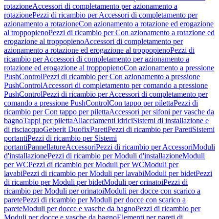
rotazione
Accessori di completamento per azionamento a
rotazione
Pezzi di ricambio per Accessori di completamento per
azionamento a rotazione
Con azionamento a rotazione ed erogazione
al troppopieno
Pezzi di ricambio per Con azionamento a rotazione ed
erogazione al troppopieno
Accessori di completamento per
azionamento a rotazione ed erogazione al troppopieno
Pezzi di
ricambio per Accessori di completamento per azionamento a
rotazione ed erogazione al troppopieno
Con azionamento a pressione
PushControl
Pezzi di ricambio per Con azionamento a pressione
PushControl
Accessori di completamento per comando a pressione
PushControl
Pezzi di ricambio per Accessori di completamento per
comando a pressione PushControl
Con tappo per piletta
Pezzi di
ricambio per Con tappo per piletta
Accessori per sifoni per vasche da
bagno
Tappi per piletta
Allacciamenti idrici
Sistemi di installazione e
di risciacquo
Geberit Duofix
Pareti
Pezzi di ricambio per Pareti
Sistemi
portanti
Pezzi di ricambio per Sistemi
portanti
Pannellature
Accessori
Pezzi di ricambio per Accessori
Moduli
d'installazione
Pezzi di ricambio per Moduli d'installazione
Moduli
per WC
Pezzi di ricambio per Moduli per WC
Moduli per
lavabi
Pezzi di ricambio per Moduli per lavabi
Moduli per bidet
Pezzi
di ricambio per Moduli per bidet
Moduli per orinatoi
Pezzi di
ricambio per Moduli per orinatoi
Moduli per docce con scarico a
parete
Pezzi di ricambio per Moduli per docce con scarico a
parete
Moduli per docce e vasche da bagno
Pezzi di ricambio per
Moduli per docce e vasche da bagno
Elementi per pareti di