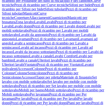
ricambio per Prolunghe del tubo di risciacquo e del cannotto
Curve
tecniche
Pezzi di ricambio per Curve tecniche
Sifoni per bidet
Pezzi di
ricambio per Sifoni per bidet
Sifoni tubolari
Pezzi di ricambio per
Sifoni tubolari
Manicotti
Curve
tecniche
Coperture
Allacciamenti
Guarnizioni
Manicotti per
brasatura
Zona lavabo
Lavabi
Lavabi
Pezzi di ricambio per
Lavabi
Lavabi doppi
Pezzi di ricambio per Lavabi doppi
Lavabi per
mobili sottolavabo
Pezzi di ricambio per Lavabi per mobili
sottolavabo
Lavabi da appoggio
Pezzi di ricambio per Lavabi da
appoggio
Lavamani
Pezzi di ricambio per Lavamani
Lavamani ad
angolo
Lavabi a semincasso
Pezzi di ricambio per Lavabi a
semincasso
Lavabi ad incasso
Pezzi di ricambio per Lavabi ad
incasso
Lavabi da incasso sottopiano
Pezzi di ricambio per Lavabi da
incasso sottopiano
Lavabi a canale
Lavabi Comfort
Lavabi per
bambini
Lavabi a canale
Ulteriori lavabi
Pezzi di ricambio per
Ulteriori lavabi
Vuotatoi
Pezzi di ricambio per Vuotatoi
Lavatoi
polivalenti
Accessori
Colonne
Pezzi di ricambio per
Colonne
Colonne
Semicolonne
Pezzi di ricambio per
Semicolonne
Accessori
Tappi per piletta
Materiale di fissaggio
Set
lavabo con mobile sottolavabo
Set lavabo per mobile con mobile
sottolavabo
Pezzi di ricambio per Set lavabo per mobile con mobile
sottolavabo
Mobili per bagno
Mobili sottolavabo
Pezzi di ricambio per
Mobili sottolavabo
Per lavamani
Pezzi di ricambio per Per
lavamani
Per lavabi
Pezzi di ricambio per Per lavabi
Per lavabi
doppi
Pezzi di ricambio per Per lavabi doppi
Piani per lavabo
Pezzi di