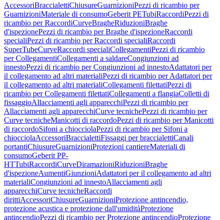
Accessori
Braccialetti
Chiusure
Guarnizioni
Pezzi di ricambio per
Guarnizioni
Materiale di consumo
Geberit PE
Tubi
Raccordi
Pezzi di
ricambio per Raccordi
Curve
Braghe
Riduzioni
Braghe
d'ispezione
Pezzi di ricambio per Braghe d'ispezione
Raccordi
speciali
Pezzi di ricambio per Raccordi speciali
Raccordi
SuperTube
Curve
Raccordi speciali
Collegamenti
Pezzi di ricambio
per Collegamenti
Collegamenti a saldare
Congiunzioni ad
innesto
Pezzi di ricambio per Congiunzioni ad innesto
Adattatori per
il collegamento ad altri materiali
Pezzi di ricambio per Adattatori per
il collegamento ad altri materiali
Collegamenti filettati
Pezzi di
ricambio per Collegamenti filettati
Collegamenti a flangia
Colletti di
fissaggio
Allacciamenti agli apparecchi
Pezzi di ricambio per
Allacciamenti agli apparecchi
Curve tecniche
Pezzi di ricambio per
Curve tecniche
Manicotti di raccordo
Pezzi di ricambio per Manicotti
di raccordo
Sifoni a chiocciola
Pezzi di ricambio per Sifoni a
chiocciola
Accessori
Braccialetti
Fissaggi per braccialetti
Canali
portanti
Chiusure
Guarnizioni
Protezioni cantiere
Materiali di
consumo
Geberit PP-
HT
Tubi
Raccordi
Curve
Diramazioni
Riduzioni
Braghe
d'ispezione
Aumenti
Giunzioni
Adattatori per il collegamento ad altri
materiali
Congiunzioni ad innesto
Allacciamenti agli
apparecchi
Curve tecniche
Raccordi
diritti
Accessori
Chiusure
Guarnizioni
Protezione antincendio,
protezione acustica e protezione dall'umidità
Protezione
antincendio
Pezzi di ricambio per Protezione antincendio
Protezione