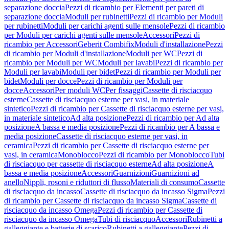
separazione doccia
Pezzi di ricambio per Elementi per pareti di
separazione doccia
Moduli per rubinetti
Pezzi di ricambio per Moduli
per rubinetti
Moduli per carichi agenti sulle mensole
Pezzi di ricambio
per Moduli per carichi agenti sulle mensole
Accessori
Pezzi di
ricambio per Accessori
Geberit Combifix
Moduli d'installazione
Pezzi
di ricambio per Moduli d'installazione
Moduli per WC
Pezzi di
ricambio per Moduli per WC
Moduli per lavabi
Pezzi di ricambio per
Moduli per lavabi
Moduli per bidet
Pezzi di ricambio per Moduli per
bidet
Moduli per docce
Pezzi di ricambio per Moduli per
docce
Accessori
Per moduli WC
Per fissaggi
Cassette di risciacquo
esterne
Cassette di risciacquo esterne per vasi, in materiale
sintetico
Pezzi di ricambio per Cassette di risciacquo esterne per vasi,
in materiale sintetico
Ad alta posizione
Pezzi di ricambio per Ad alta
posizione
A bassa e media posizione
Pezzi di ricambio per A bassa e
media posizione
Cassette di risciacquo esterne per vasi, in
ceramica
Pezzi di ricambio per Cassette di risciacquo esterne per
vasi, in ceramica
Monoblocco
Pezzi di ricambio per Monoblocco
Tubi
di risciacquo per cassette di risciacquo esterne
Ad alta posizione
A
bassa e media posizione
Accessori
Guarnizioni
Guarnizioni ad
anello
Nippli, rosoni e riduttori di flusso
Materiali di consumo
Cassette
di risciacquo da incasso
Cassette di risciacquo da incasso Sigma
Pezzi
di ricambio per Cassette di risciacquo da incasso Sigma
Cassette di
risciacquo da incasso Omega
Pezzi di ricambio per Cassette di
risciacquo da incasso Omega
Tubi di risciacquo
Accessori
Rubinetti a
galleggiante e batterie di scarico
Rubinetti a galleggiante
Pezzi di