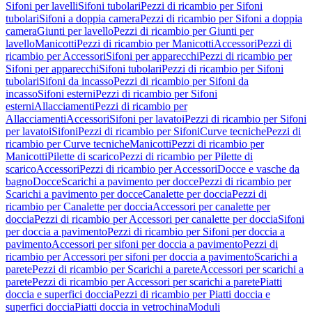
Sifoni per lavelli
Sifoni tubolari
Pezzi di ricambio per Sifoni
tubolari
Sifoni a doppia camera
Pezzi di ricambio per Sifoni a doppia
camera
Giunti per lavello
Pezzi di ricambio per Giunti per
lavello
Manicotti
Pezzi di ricambio per Manicotti
Accessori
Pezzi di
ricambio per Accessori
Sifoni per apparecchi
Pezzi di ricambio per
Sifoni per apparecchi
Sifoni tubolari
Pezzi di ricambio per Sifoni
tubolari
Sifoni da incasso
Pezzi di ricambio per Sifoni da
incasso
Sifoni esterni
Pezzi di ricambio per Sifoni
esterni
Allacciamenti
Pezzi di ricambio per
Allacciamenti
Accessori
Sifoni per lavatoi
Pezzi di ricambio per Sifoni
per lavatoi
Sifoni
Pezzi di ricambio per Sifoni
Curve tecniche
Pezzi di
ricambio per Curve tecniche
Manicotti
Pezzi di ricambio per
Manicotti
Pilette di scarico
Pezzi di ricambio per Pilette di
scarico
Accessori
Pezzi di ricambio per Accessori
Docce e vasche da
bagno
Docce
Scarichi a pavimento per docce
Pezzi di ricambio per
Scarichi a pavimento per docce
Canalette per doccia
Pezzi di
ricambio per Canalette per doccia
Accessori per canalette per
doccia
Pezzi di ricambio per Accessori per canalette per doccia
Sifoni
per doccia a pavimento
Pezzi di ricambio per Sifoni per doccia a
pavimento
Accessori per sifoni per doccia a pavimento
Pezzi di
ricambio per Accessori per sifoni per doccia a pavimento
Scarichi a
parete
Pezzi di ricambio per Scarichi a parete
Accessori per scarichi a
parete
Pezzi di ricambio per Accessori per scarichi a parete
Piatti
doccia e superfici doccia
Pezzi di ricambio per Piatti doccia e
superfici doccia
Piatti doccia in vetrochina
Moduli