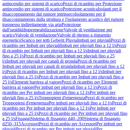
antincendio per sistemi di scarico
Pezzi di ricambio per Protezione
antincendio per sistemi di scarico
Protezione acustica
Isolanti per il
disaccoppiamento dal rumore intrinseco
Isolamento per il
disaccoppiamento dalla struttura e l'isolamento acustico del rumore
trasmesso indirettamente via aria
Protezione
dall'umidità
Impermeabilizzazione
Valvole di ventilazione per
scarico
Valvole di ventilazione
Valvole di ritegno a risparmio
energetico
Scarico per tetti Geberit Pluvia
Imbuti per pluviali
Pezzi di
ricambio per Imbuti per pluviali
Imbuti per pluviali fino a 12 l/s
Pezzi
di ricambio per Imbuti per pluviali fino a 12 l/s
Imbuti per pluviali
fino a 25 l/s
Pezzi di ricambio per Imbuti per pluviali fino a 25
l/s
Imbuti per pluviali per canali di gronda
Pezzi di ricambio per
Imbuti per pluviali per canali di gronda
Imbuti per pluviali fino a 12
l/s
Pezzi di ricambio per Imbuti per pluviali fino a 12 l/s
Imbuti per
pluviali fino a 25 l/s
Pezzi di ricambio per Imbuti per pluviali fino a
25 l/s
Elementi barriera al vapore
Pezzi di ricambio per Elementi
barriera al vapore
Per imbuti per pluviali fino a 12 l/s
Pezzi di
ricambio per Per imbuti per pluviali fino a 12 l/s
Per imbuti per
pluviali fino a 25 l/s
Troppopieni d'emergenza
Pezzi di ricambio per
Troppopieni d'emergenza
Per imbuti per pluviali fino a 12 l/s
Pezzi di
ricambio per Per imbuti per pluviali fino a 12 l/s
Per imbuti per
pluviali fino a 25 l/s
Pezzi di ricambio per Per imbuti per pluviali fino
a 25 l/s
Fissaggi
Sistema di fissaggio d40–200
Sistema di fissaggio
d250–315
Accessori
Pezzi di ricambio per Accessori
Per imbuti per
pluviali
Pezzi di ricambio per Per imbuti per pluviali
Per