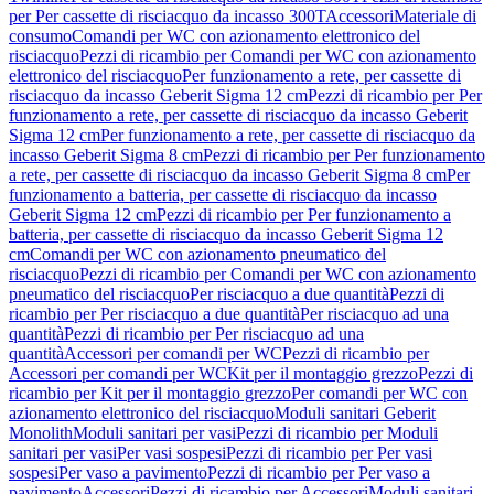
per Per cassette di risciacquo da incasso 300T
Accessori
Materiale di
consumo
Comandi per WC con azionamento elettronico del
risciacquo
Pezzi di ricambio per Comandi per WC con azionamento
elettronico del risciacquo
Per funzionamento a rete, per cassette di
risciacquo da incasso Geberit Sigma 12 cm
Pezzi di ricambio per Per
funzionamento a rete, per cassette di risciacquo da incasso Geberit
Sigma 12 cm
Per funzionamento a rete, per cassette di risciacquo da
incasso Geberit Sigma 8 cm
Pezzi di ricambio per Per funzionamento
a rete, per cassette di risciacquo da incasso Geberit Sigma 8 cm
Per
funzionamento a batteria, per cassette di risciacquo da incasso
Geberit Sigma 12 cm
Pezzi di ricambio per Per funzionamento a
batteria, per cassette di risciacquo da incasso Geberit Sigma 12
cm
Comandi per WC con azionamento pneumatico del
risciacquo
Pezzi di ricambio per Comandi per WC con azionamento
pneumatico del risciacquo
Per risciacquo a due quantità
Pezzi di
ricambio per Per risciacquo a due quantità
Per risciacquo ad una
quantità
Pezzi di ricambio per Per risciacquo ad una
quantità
Accessori per comandi per WC
Pezzi di ricambio per
Accessori per comandi per WC
Kit per il montaggio grezzo
Pezzi di
ricambio per Kit per il montaggio grezzo
Per comandi per WC con
azionamento elettronico del risciacquo
Moduli sanitari Geberit
Monolith
Moduli sanitari per vasi
Pezzi di ricambio per Moduli
sanitari per vasi
Per vasi sospesi
Pezzi di ricambio per Per vasi
sospesi
Per vaso a pavimento
Pezzi di ricambio per Per vaso a
pavimento
Accessori
Pezzi di ricambio per Accessori
Moduli sanitari