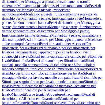
di ricambio per Montaggio a pianale, funzionamento tramite
generatore
Montaggio a pianale, miscelatore monocomando
Pezzi di
ricambio per Montaggio a pianale, miscelatore
monocomando
Montaggio a parete, funzionamento a rete
Pezzi di
ricambio per Montaggio a parete, funzionamento a rete
Montaggio a
parete, funzionamento a batteria
Pezzi di ricambio per Montaggio a
parete, funzionamento a batteria
Montaggio a parete, funzionamento
tramite generatore
Pezzi di ricambio per Montaggio a parete,
funzionamento tramite generatore
Montaggio a parete, miscelatore a
due manopole
Pezzi di ricambio per Montaggio a parete, miscelatore
a due manopole
Accessori
Pezzi di ricambio per Accessori
Per
rubinetterie per lavabo
Pezzi di ricambio per Per rubinetterie per
lavabo
Allacciamenti agli apparecchi per zona lavabo, lavelli,
apparecchi e lavatoi
Sifoni per lavabi
Pezzi di ricambio per Sifoni per
lavabi
Sifoni tubolari
Pezzi di ricambio per Sifoni tubolari
Sifoni
tubolari, modello compatto
Pezzi di ricambio per Sifoni tubolari,
modello compatto
Sifoni con tubo ad immersione per lavabo
Pezzi di
ricambio per Sifoni con tubo ad immersione per lavabo
Sifoni a
passaggio diretto per lavabo, modello compatto
Pezzi di ricambio per
Sifoni a passaggio diretto per lavabo, modello compatto
Sifoni da
incasso
Pezzi di ricambio per Sifoni da incasso
Allacciamenti per
lavabo
Pezzi di ricambio per Allacciamenti per
lavabo
Manicotti
Curve tecniche
Coperture
Allacciamenti
Pezzi di
ricambio per Allacciamenti
Guarnizioni
Manicotti per
brasatura
Prolunghe
Comandi
Sifoni per lavelli
Pezzi di ricambio per