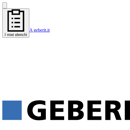
A geberit.it
I miei elenchi