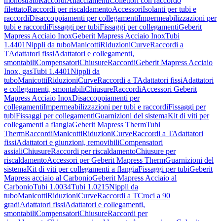
monostrato
Raccordi
Allacciamenti
Collettori con raccordo
filettato
Raccordi per riscaldamento
Accessori
Isolanti per tubi e
raccordi
Disaccoppiamenti per collegamenti
Impermeabilizzazioni per
tubi e raccordi
Fissaggi per tubi
Fissaggi per collegamenti
Geberit
Mapress Acciaio Inox
Geberit Mapress Acciaio Inox
Tubi
1.4401
Nippli da tubo
Manicotti
Riduzioni
Curve
Raccordi a
T
Adattatori fissi
Adattatori e collegamenti,
smontabili
Compensatori
Chiusure
Raccordi
Geberit Mapress Acciaio
Inox, gas
Tubi 1.4401
Nippli da
tubo
Manicotti
Riduzioni
Curve
Raccordi a T
Adattatori fissi
Adattatori
e collegamenti, smontabili
Chiusure
Raccordi
Accessori Geberit
Mapress Acciaio Inox
Disaccoppiamenti per
collegamenti
Impermeabilizzazioni per tubi e raccordi
Fissaggi per
tubi
Fissaggi per collegamenti
Guarnizioni del sistema
Kit di viti per
collegamenti a flangia
Geberit Mapress Therm
Tubi
Therm
Raccordi
Manicotti
Riduzioni
Curve
Raccordi a T
Adattatori
fissi
Adattatori e giunzioni, removibili
Compensatori
assiali
Chiusure
Raccordi per riscaldamento
Chiusure per
riscaldamento
Accessori per Geberit Mapress Therm
Guarnizioni del
sistema
Kit di viti per collegamenti a flangia
Fissaggi per tubi
Geberit
Mapress acciaio al Carbonio
Geberit Mapress Acciaio al
Carbonio
Tubi 1.0034
Tubi 1.0215
Nippli da
tubo
Manicotti
Riduzioni
Curve
Raccordi a T
Croci a 90
gradi
Adattatori fissi
Adattatori e collegamenti,
smontabili
Compensatori
Chiusure
Raccordi per