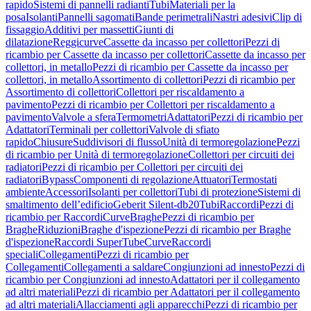
rapido
Sistemi di pannelli radianti
Tubi
Materiali per la
posa
Isolanti
Pannelli sagomati
Bande perimetrali
Nastri adesivi
Clip di
fissaggio
Additivi per massetti
Giunti di
dilatazione
Reggicurve
Cassette da incasso per collettori
Pezzi di
ricambio per Cassette da incasso per collettori
Cassette da incasso per
collettori, in metallo
Pezzi di ricambio per Cassette da incasso per
collettori, in metallo
Assortimento di collettori
Pezzi di ricambio per
Assortimento di collettori
Collettori per riscaldamento a
pavimento
Pezzi di ricambio per Collettori per riscaldamento a
pavimento
Valvole a sfera
Termometri
Adattatori
Pezzi di ricambio per
Adattatori
Terminali per collettori
Valvole di sfiato
rapido
Chiusure
Suddivisori di flusso
Unità di termoregolazione
Pezzi
di ricambio per Unità di termoregolazione
Collettori per circuiti dei
radiatori
Pezzi di ricambio per Collettori per circuiti dei
radiatori
Bypass
Componenti di regolazione
Attuatori
Termostati
ambiente
Accessori
Isolanti per collettori
Tubi di protezione
Sistemi di
smaltimento dell’edificio
Geberit Silent-db20
Tubi
Raccordi
Pezzi di
ricambio per Raccordi
Curve
Braghe
Pezzi di ricambio per
Braghe
Riduzioni
Braghe d'ispezione
Pezzi di ricambio per Braghe
d'ispezione
Raccordi SuperTube
Curve
Raccordi
speciali
Collegamenti
Pezzi di ricambio per
Collegamenti
Collegamenti a saldare
Congiunzioni ad innesto
Pezzi di
ricambio per Congiunzioni ad innesto
Adattatori per il collegamento
ad altri materiali
Pezzi di ricambio per Adattatori per il collegamento
ad altri materiali
Allacciamenti agli apparecchi
Pezzi di ricambio per