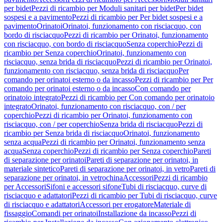
per bidet
Pezzi di ricambio per Moduli sanitari per bidet
Per bidet
sospesi e a pavimento
Pezzi di ricambio per Per bidet sospesi e a
pavimento
Orinatoi
Orinatoi, funzionamento con risciacquo, con
bordo di risciacquo
Pezzi di ricambio per Orinatoi, funzionamento
con risciacquo, con bordo di risciacquo
Senza coperchio
Pezzi di
ricambio per Senza coperchio
Orinatoi, funzionamento con
risciacquo, senza brida di risciacquo
Pezzi di ricambio per Orinatoi,
funzionamento con risciacquo, senza brida di risciacquo
Per
comando per orinatoi esterno o da incasso
Pezzi di ricambio per Per
comando per orinatoi esterno o da incasso
Con comando per
orinatoio integrato
Pezzi di ricambio per Con comando per orinatoio
integrato
Orinatoi, funzionamento con risciacquo, con / per
coperchio
Pezzi di ricambio per Orinatoi, funzionamento con
risciacquo, con / per coperchio
Senza brida di risciacquo
Pezzi di
ricambio per Senza brida di risciacquo
Orinatoi, funzionamento
senza acqua
Pezzi di ricambio per Orinatoi, funzionamento senza
acqua
Senza coperchio
Pezzi di ricambio per Senza coperchio
Pareti
di separazione per orinatoi
Pareti di separazione per orinatoi, in
materiale sintetico
Pareti di separazione per orinatoi, in vetro
Pareti di
separazione per orinatoi, in vetrochina
Accessori
Pezzi di ricambio
per Accessori
Sifoni e accessori sifone
Tubi di risciacquo, curve di
risciacquo e adattatori
Pezzi di ricambio per Tubi di risciacquo, curve
di risciacquo e adattatori
Accessori per erogatore
Materiale di
fissaggio
Comandi per orinatoi
Installazione da incasso
Pezzi di