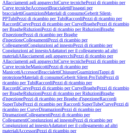
Allacciamenti agli apparecchi
Curve tecniche
Pezzi di ricambio per
Curve tecniche
Accessori
Braccialetti
Fissaggi per
braccialetti
Guarnizioni
Materiali di consumo
Geberit Silent-
PP
Tubi
Pezzi di ricambio per Tubi
Raccordi
Pezzi di ricambio per
Raccordi
Curve
Pezzi di ricambio per Curve
Braghe
Pezzi di ricambio
per Braghe
Riduzioni
Pezzi di ricambio per Riduzioni
Braghe
d'ispezione
Pezzi di ricambio per Braghe
d'ispezione
Collegamenti
Pezzi di ricambio per
Collegamenti
Congiunzioni ad innesto
Pezzi di ricambio per
Congiunzioni ad innesto
Adattatori per il collegamento ad altri
materiali
Allacciamenti agli apparecchi
Pezzi di ricambio per
Allacciamenti agli apparecchi
Curve tecniche
Pezzi di ricambio per
Curve tecniche
Manicotti
Pezzi di ricambio per
Manicotti
Accessori
Braccialetti
Chiusure
Guarnizioni
Tappi di
protezione
Materiali di consumo
Geberit Silent-Pro
Tubi
Pezzi di
ricambio per Tubi
Raccordi
Pezzi di ricambio per
Raccordi
Curve
Pezzi di ricambio per Curve
Braghe
Pezzi di ricambio
per Braghe
Riduzioni
Pezzi di ricambio per Riduzioni
Braghe
d'ispezione
Pezzi di ricambio per Braghe d'ispezione
Raccordi
SuperTube
Pezzi di ricambio per Raccordi SuperTube
Curve
Pezzi di
ricambio per Curve
Diramazioni
Pezzi di ricambio per
Diramazioni
Collegamenti
Pezzi di ricambio per
Collegamenti
Congiunzioni ad innesto
Pezzi di ricambio per
Congiunzioni ad innesto
Adattatori per il collegamento ad altri
materiali
Accessori
Pezzi di ricambio per