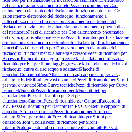
ricambio per Installazione da incasso
Con azionamento elettronico
del risciacquo, funzionamento a rete
Pezzi di ricambio per Con
azionamento elettronico del risciacquo, funzionamento a rete
Con
azionamento elettronico del risciacquo, funzionamento a
batteria
Pezzi di ricambio per Con azionamento elettronico del
risciacquo, funzionamento a batteria
Con azionamento pneumatico
del risciacquo
Pezzi di ricambio per Con azionamento pneumatico
del risciacquo
Installazione esterna
Pezzi di ricambio per Installazione
esterna
Con azionamento elettronico del risciacquo, funzionamento a
batteria
Pezzi di ricambio per Con azionamento elettronico del
risciacquo, funzionamento a batteria
Accessori
Pezzi di ricambio per
Accessori
Kit per il montaggio grezzo e kit di adattamento
Pezzi di
ricambio per Kit per il montaggio grezzo e kit di adattamento
Tubi di
risciacquo, curve di risciacquo e adattatori
Placche di
copertura
Comandi d’uso
Allacciamenti agli apparecchi per vasi,
orinatoi e bidet
Sifoni per vasi e vuotatoi
Pezzi di ricambio per Sifoni
per vasi e vuotatoi
Sifoni
Curve tecniche
Pezzi di ricambio per Curve
tecniche
Manicotti
Pezzi di ricambio per Manicotti
Set per
allacciamento
Pezzi di ricambio per Set per
allacciamento
Cannotti
Pezzi di ricambio per Cannotti
Raccordi in
PVC
Pezzi di ricambio per Raccordi in PVC
Morsetti e cappucci di
copertura
Sifoni per orinatoi
Pezzi di ricambio per Sifoni per
orinatoi
Sifoni per orinatoio
Pezzi di ricambio per Sifoni per
orinatoio
Sifoni tubolari
Pezzi di ricambio per Sifoni
tubolari
Prolunghe del tubo di risciacquo e del cannotto
Pezzi di