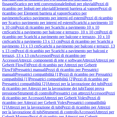
fissaggi
Scarico per tetti convenzionale
Imbuti per pluviali
Pezzi di
ricambio per Imbuti per pluviali
Elementi barriera al vapore
Pezzi di
ricambio per Elementi barriera al vapore
Scarico per
pavimento
Scarico pavimento per interni ed esterni
Pezzi di ricambio
per Scarico pavimento per interni ed esterni
Scarichi a pavimento 10
x 10 cm
Pezzi di ricambio per Scarichi a pavimento 10 x 10
cm
Scarichi a pavimento per balcone e terrazzo, 10 x 10 cm
Pezzi di
ricambio per Scarichi a pavimento per balcone e terrazzo, 10 x 10
cm
Scarichi a pavimento 13 x 13 cm
Pezzi di ricambio per Scarichi a
pavimento 13 x 13 cm
Scarichi a pavimento per balconi e terrazzi, 13
x 13 cm
Pezzi di ricambio per Scarichi a pavimento per balconi e
terrazzi, 13 x 13 cm
Accessori
Pezzi di ricambio per
Accessori
Attrezzi, componenti di rete e software
Attrezzi
Attrezzi per
Geberit FlowFit
Pezzi di ricambio per Attrezzi per Geberit
FlowFit
Pressatrici manuali
Pezzi di ricambio per Pressatrici
manuali
Pressatrici compatibilità [1]
Pezzi di ricambio per Pressatrici
compatibilità [1]
Pressatrici compatibilità [2]
Pezzi di ricambio per
Pressatrici compatibilità [2]
Attrezzi per la lavorazione dei tubi
Pezzi
di ricambio per Attrezzi per la lavorazione dei tubi
Tappi prova
pressione
Strumenti di controllo
Pressatrici con attrezzi
Accessori
Pezzi
di ricambio per Accessori
Attrezzi per Geberit Volex
Pezzi di
ricambio per Attrezzi per Geberit Volex
Pressatrici compatibilità
[2]
Attrezzi per la lavorazione di tubi
Pezzi di ricambio per Attrezzi
per la lavorazione di tubi
Strumenti di controllo
Accessori
Attrezzi per
Geberit Mapress
Pezzi di ricambio per Attrezzi per Geberit