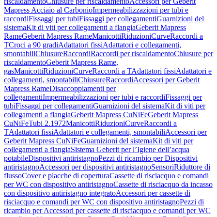
riscaldamento
Chiusure per riscaldamento
Accessori per Geberit
Mapress Acciaio al Carbonio
Impermeabilizzazioni per tubi e
raccordi
Fissaggi per tubi
Fissaggi per collegamenti
Guarnizioni del
sistema
Kit di viti per collegamenti a flangia
Geberit Mapress
Rame
Geberit Mapress Rame
Manicotti
Riduzioni
Curve
Raccordi a
T
Croci a 90 gradi
Adattatori fissi
Adattatori e collegamenti,
smontabili
Chiusure
Raccordi
Raccordi per riscaldamento
Chiusure per
riscaldamento
Geberit Mapress Rame,
gas
Manicotti
Riduzioni
Curve
Raccordi a T
Adattatori fissi
Adattatori e
collegamenti, smontabili
Chiusure
Raccordi
Accessori per Geberit
Mapress Rame
Disaccoppiamenti per
collegamenti
Impermeabilizzazioni per tubi e raccordi
Fissaggi per
tubi
Fissaggi per collegamenti
Guarnizioni del sistema
Kit di viti per
collegamenti a flangia
Geberit Mapress CuNiFe
Geberit Mapress
CuNiFe
Tubi 2.1972
Manicotti
Riduzioni
Curve
Raccordi a
T
Adattatori fissi
Adattatori e collegamenti, smontabili
Accessori per
Geberit Mapress CuNiFe
Guarnizioni del sistema
Kit di viti per
collegamenti a flangia
Sistema Geberit per l’Igiene dell’acqua
potabile
Dispositivi antiristagno
Pezzi di ricambio per Dispositivi
antiristagno
Accessori per dispositivi antiristagno
Sensori
Riduttore di
flusso
Cover e placche di copertura
Cassette di risciacquo e comandi
per WC con dispositivo antiristagno
Cassette di risciacquo da incasso
con dispositivo antiristagno integrato
Accessori per cassette di
risciacquo e comandi per WC con dispositivo antiristagno
Pezzi di
ricambio per Accessori per cassette di risciacquo e comandi per WC