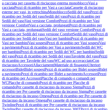
a cacciata per cassetta di risciacquo esterna monoblocco
Vasi a
cacciata
Pezzi di ricambio per Vasi a cacciata
Cassette di risciacquo
esterne per vasi, in vetrochina
Monoblocco
Sedili del vaso
Pezzi di
ricambio per Sedili del vaso
Sedili del vaso
Pezzi di ricambio per
Sedili del vaso
Vasi versione Comfort
Pezzi di ricambio per Vasi
versione Comfort
Vasi a cacciata, prolungati
Pezzi di ricambio per
Vasi a cacciata, prolungati
Sedili del vaso versione Comfort
Pezzi di
ricambio per Sedili del vaso versione Comfort
Sedili del vaso
Pezzi di
ricambio per Sedili del vaso
Vasi per bambini
Pezzi di ricambio per
Vasi per bambini
Vasi sospesi
Pezzi di ricambio per Vasi sospesi
Vasi
a pavimento
Pezzi di ricambio per Vasi a pavimento
Sedili del WC
per bambini
Pezzi di ricambio per Sedili del WC per bambini
Sedili
del vaso
Pezzi di ricambio per Sedili del vaso
Tavolette del vaso
Pezzi
di ricambio per Tavolette del vaso
WC ad uso accovacciato
Con
risciacquo
Accessori
Allacciamenti
Materiale di fissaggio
Ulteriori
accessori
Bidet
Bidet sospesi
Pezzi di ricambio per Bidet sospesi
Bidet
a pavimento
Pezzi di ricambio per Bidet a pavimento
Accessori
Pezzi
di ricambio per Accessori
Placche di comando e comandi per
WC
Placche di comando
Pezzi di ricambio per Placche di
comando
Per cassette di risciacquo da incasso Sigma
Pezzi di
ricambio per Per cassette di risciacquo da incasso Sigma
Per cassette
di risciacquo da incasso Omega
Pezzi di ricambio per Per cassette di
risciacquo da incasso Omega
Per cassette di risciacquo da incasso
Twinline
Pezzi di ricambio per Per cassette di risciacquo da incasso
Twinline
Per cassette di risciacquo da incasso 300T
Pezzi di ricambio