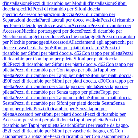
d'installazione
Pezzi di ricambio per Moduli d'installazione
Sifoni
doccia specifici
Pezzi di ricambio per Sifoni doccia
specifici
Accessori
Separazioni doccia
Pezzi di ricambio per
Separazioni doccia
Pareti laterali per docce walk-in
Pezzi di ricambio
per Pareti laterali per docce walk-in
Accessori
Pezzi di ricambio per
Accessori
Nicchie portaoggetti per docce
Pezzi di ricambio per
Nicchie portaoggetti per docce
Nicchie portaoggetti
Pezzi di ricambio
per Nicchie portaoggetti
Accessori
Allacciamenti agli apparecchi per
docce e vasche da bagno
Sifoni per piatti doccia, d52
Pezzi di
ricambio per Sifoni per piatti doccia, d52
Con tappo per piletta
Pezzi
di ricambio per Con tappo per piletta
Sifoni per piatti doccia,
d62
Pezzi di ricambio per Sifoni per piatti doccia, d62
Con tappo per
piletta
Pezzi di ricambio per Con tappo per piletta
Tappi per
piletta
Pezzi di ricambio per Tappi per piletta
Sifoni per piatti doccia,
d90
Pezzi di ricambio per Sifoni per piatti doccia, d90
Con tappo per
piletta
Pezzi di ricambio per Con tappo per piletta
Senza tappo per
piletta
Pezzi di ricambio per Senza tappo per piletta
Tappi per
piletta
Pezzi di ricambio per Tappi per piletta
Sifoni per piatti doccia
Sestra
Pezzi di ricambio per Sifoni per piatti doccia Sestra
Senza
tappo per piletta
Pezzi di ricambio per Senza tappo per
piletta
Accessori per sifoni per piatti doccia
Pezzi di ricambio per
Accessori per sifoni per piatti doccia
Tappi per piletta
Pezzi di
ricambio per Tappi per piletta
Scarichi
Sifoni per vasche da bagno,
d52
Pezzi di ricambio per Sifoni per vasche da bagno, d52
Con
azionamento a rotazione
Pezzi di ricambio per Con azionamento a