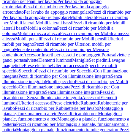
ricambio per Piani per lavabo
Per lavabo da appoggio
arrotondato
Pezzi di ricambio per Per lavabo da appoggio
arrotondato
Per lavabo da appoggio rettangolare
Pezzi di ricambio per
Per lavabo da appoggio rettangolare
Mobili laterali
Pezzi di ricambio
per Mobili laterali
Mobili laterali bassi
Pezzi di ricambio per Mobili
laterali bassi
Mobili a colonna
Pezzi di ricambio per Mobili a
colonna
Mobili a mezza altezza
Pezzi di ricambio per Mobili a mezza
altezza
Mobili pensili
Pezzi di ricambio per Mobili pensili
Ulteriori
mobili per bagno
Pezzi di ricambio per Ulteriori mobili per
bagno
Mensole contenitore
Pezzi di ricambio per Mensole
contenitore
Accessori
Inserti per cassetti e portaoggetti
Portasalviette e
ganci portasalviette
Elementi luminosi
Maniglie
Set piedini
Lavagne
magnetiche
Prese elettriche
Ulteriori accessori
Specchi e mobili
specchio
Specchio
Pezzi di ricambio per Specchio
Con illuminazione
integrata
Pezzi di ricambio per Con illuminazione integrata
Senza
illuminazione integrata
Mobili specchio
Pezzi di ricambio per Mobili
specchio
Con illuminazione integrata
Pezzi di ricambio per Con
illuminazione integrata
Senza illuminazione integrata
Pezzi di
ricambio per Senza illuminazione integrata
Accessori
Elementi
luminosi
Ulteriori accessori
Prese elettriche
Rubinetti
Rubinetterie per
lavabo
Pezzi di ricambio per Rubinetterie per lavabo
Montaggio a
pianale, funzionamento a rete
Pezzi di ricambio per Montaggio a
pianale, funzionamento a rete
Montaggio a pianale, funzionamento a
batteria
Pezzi di ricambio per Montaggio a pianale, funzionamento a
batteria
Montaggio a pianale, funzionamento tramite generatore
Pezzi