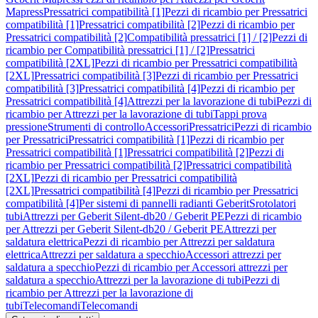
Mapress
Pressatrici compatibilità [1]
Pezzi di ricambio per Pressatrici
compatibilità [1]
Pressatrici compatibilità [2]
Pezzi di ricambio per
Pressatrici compatibilità [2]
Compatibilità pressatrici [1] / [2]
Pezzi di
ricambio per Compatibilità pressatrici [1] / [2]
Pressatrici
compatibilità [2XL]
Pezzi di ricambio per Pressatrici compatibilità
[2XL]
Pressatrici compatibilità [3]
Pezzi di ricambio per Pressatrici
compatibilità [3]
Pressatrici compatibilità [4]
Pezzi di ricambio per
Pressatrici compatibilità [4]
Attrezzi per la lavorazione di tubi
Pezzi di
ricambio per Attrezzi per la lavorazione di tubi
Tappi prova
pressione
Strumenti di controllo
Accessori
Pressatrici
Pezzi di ricambio
per Pressatrici
Pressatrici compatibilità [1]
Pezzi di ricambio per
Pressatrici compatibilità [1]
Pressatrici compatibilità [2]
Pezzi di
ricambio per Pressatrici compatibilità [2]
Pressatrici compatibilità
[2XL]
Pezzi di ricambio per Pressatrici compatibilità
[2XL]
Pressatrici compatibilità [4]
Pezzi di ricambio per Pressatrici
compatibilità [4]
Per sistemi di pannelli radianti Geberit
Srotolatori
tubi
Attrezzi per Geberit Silent-db20 / Geberit PE
Pezzi di ricambio
per Attrezzi per Geberit Silent-db20 / Geberit PE
Attrezzi per
saldatura elettrica
Pezzi di ricambio per Attrezzi per saldatura
elettrica
Attrezzi per saldatura a specchio
Accessori attrezzi per
saldatura a specchio
Pezzi di ricambio per Accessori attrezzi per
saldatura a specchio
Attrezzi per la lavorazione di tubi
Pezzi di
ricambio per Attrezzi per la lavorazione di
tubi
Telecomandi
Telecomandi