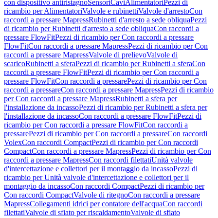
con dispositivo antiristagno
Sensori
Cavi
Alimentatori
Pezzi di
ricambio per Alimentatori
Valvole e rubinetti
Valvole d'arresto
Con
raccordi a pressare Mapress
Rubinetti d'arresto a sede obliqua
Pezzi
di ricambio per Rubinetti d'arresto a sede obliqua
Con raccordi a
pressare FlowFit
Pezzi di ricambio per Con raccordi a pressare
FlowFit
Con raccordi a pressare Mapress
Pezzi di ricambio per Con
raccordi a pressare Mapress
Valvole di prelievo
Valvole di
scarico
Rubinetti a sfera
Pezzi di ricambio per Rubinetti a sfera
Con
raccordi a pressare FlowFit
Pezzi di ricambio per Con raccordi a
pressare FlowFit
Con raccordi a pressare
Pezzi di ricambio per Con
raccordi a pressare
Con raccordi a pressare Mapress
Pezzi di ricambio
per Con raccordi a pressare Mapress
Rubinetti a sfera per
l'installazione da incasso
Pezzi di ricambio per Rubinetti a sfera per
l'installazione da incasso
Con raccordi a pressare FlowFit
Pezzi di
ricambio per Con raccordi a pressare FlowFit
Con raccordi a
pressare
Pezzi di ricambio per Con raccordi a pressare
Con raccordi
Volex
Con raccordi Compact
Pezzi di ricambio per Con raccordi
Compact
Con raccordi a pressare Mapress
Pezzi di ricambio per Con
raccordi a pressare Mapress
Con raccordi filettati
Unità valvole
d'intercettazione e collettori per il montaggio da incasso
Pezzi di
ricambio per Unità valvole d'intercettazione e collettori per il
montaggio da incasso
Con raccordi Compact
Pezzi di ricambio per
Con raccordi Compact
Valvole di ritegno
Con raccordi a pressare
Mapress
Collegamenti idrici per contatore dell'acqua
Con raccordi
filettati
Valvole di sfiato per riscaldamento
Valvole di sfiato