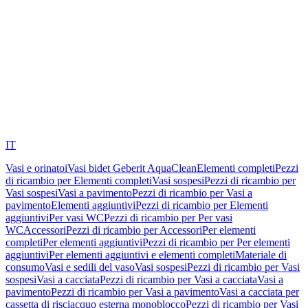
IT
Vasi e orinatoi
Vasi bidet Geberit AquaClean
Elementi completi
Pezzi
di ricambio per Elementi completi
Vasi sospesi
Pezzi di ricambio per
Vasi sospesi
Vasi a pavimento
Pezzi di ricambio per Vasi a
pavimento
Elementi aggiuntivi
Pezzi di ricambio per Elementi
aggiuntivi
Per vasi WC
Pezzi di ricambio per Per vasi
WC
Accessori
Pezzi di ricambio per Accessori
Per elementi
completi
Per elementi aggiuntivi
Pezzi di ricambio per Per elementi
aggiuntivi
Per elementi aggiuntivi e elementi completi
Materiale di
consumo
Vasi e sedili del vaso
Vasi sospesi
Pezzi di ricambio per Vasi
sospesi
Vasi a cacciata
Pezzi di ricambio per Vasi a cacciata
Vasi a
pavimento
Pezzi di ricambio per Vasi a pavimento
Vasi a cacciata per
cassetta di risciacquo esterna monoblocco
Pezzi di ricambio per Vasi