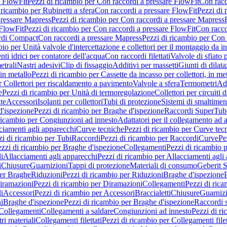
e FlowFit
Pezzi di ricambio per Con raccordi a pressare FlowFit
Con racc
 ricambio per Rubinetti a sfera
Con raccordi a pressare FlowFit
Pezzi di 
pressare Mapress
Pezzi di ricambio per Con raccordi a pressare Mapress
 FlowFit
Pezzi di ricambio per Con raccordi a pressare FlowFit
Con racco
ordi Compact
Con raccordi a pressare Mapress
Pezzi di ricambio per Con 
io per Unità valvole d'intercettazione e collettori per il montaggio da i
ti idrici per contatore dell'acqua
Con raccordi filettati
Valvole di sfiato 
etrali
Nastri adesivi
Clip di fissaggio
Additivi per massetti
Giunti di dilat
 in metallo
Pezzi di ricambio per Cassette da incasso per collettori, in me
r Collettori per riscaldamento a pavimento
Valvole a sfera
Termometri
Ada
e
Pezzi di ricambio per Unità di termoregolazione
Collettori per circuiti d
te
Accessori
Isolanti per collettori
Tubi di protezione
Sistemi di smaltiment
d'ispezione
Pezzi di ricambio per Braghe d'ispezione
Raccordi SuperTub
ricambio per Congiunzioni ad innesto
Adattatori per il collegamento ad al
ciamenti agli apparecchi
Curve tecniche
Pezzi di ricambio per Curve tec
zi di ricambio per Tubi
Raccordi
Pezzi di ricambio per Raccordi
Curve
Pe
zzi di ricambio per Braghe d'ispezione
Collegamenti
Pezzi di ricambio 
li
Allacciamenti agli apparecchi
Pezzi di ricambio per Allacciamenti agli
i
Chiusure
Guarnizioni
Tappi di protezione
Materiali di consumo
Geberit S
per Braghe
Riduzioni
Pezzi di ricambio per Riduzioni
Braghe d'ispezione
iramazioni
Pezzi di ricambio per Diramazioni
Collegamenti
Pezzi di ric
li
Accessori
Pezzi di ricambio per Accessori
Braccialetti
Chiusure
Guarniz
i
Braghe d'ispezione
Pezzi di ricambio per Braghe d'ispezione
Raccordi s
 Collegamenti
Collegamenti a saldare
Congiunzioni ad innesto
Pezzi di r
ri materiali
Collegamenti filettati
Pezzi di ricambio per Collegamenti filet