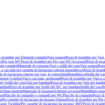
i ricambio per Elementi completi
Vasi sospesi
Pezzi di ricambio per Vasi
vi
Per vasi WC
Pezzi di ricambio per Per vasi WC
Accessori
Pezzi di ric
nti completi
Materiale di consumo
Vasi e sedili del vaso
Vasi sospesi
Pezz
 a cacciata per cassetta di risciacquo esterna monoblocco
Pezzi di ricamb
te di risciacquo esterne per vasi, in vetrochina
Monoblocco
Sedili del va
ersione Comfort
Vasi a cacciata, prolungati
Pezzi di ricambio per Vasi a c
er Sedili del vaso
Vasi per bambini
Pezzi di ricambio per Vasi per bambi
ambini
Pezzi di ricambio per Sedili del WC per bambini
Sedili del vaso
P
ri
Allacciamenti
Materiale di fissaggio
Ulteriori accessori
Bidet
Bidet sosp
ori
Placche di comando e comandi per WC
Placche di comando
Pezzi di
ma
Per cassette di risciacquo da incasso Omega
Pezzi di ricambio per Per
ncasso Twinline
Per cassette di risciacquo da incasso 300T
Pezzi di ricamb