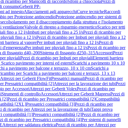
 di ricambio per Manicotti di raccordo
Sifoni a chiocciola
Pezzi di
 di consumo
Geberit PP-
ni ad innesto
Allacciamenti agli apparecchi
Curve tecniche
Raccordi
mbio per Protezione antincendio
Protezione antincendio per sistemi di
nseco
Isolamento per il disaccoppiamento dalla struttura e l'isolamento
i ventilazione
Valvole di ritegno a risparmio energetico
Scarico per tetti
ali fino a 12 l/s
Imbuti per pluviali fino a 25 l/s
Pezzi di ricambio per
pluviali fino a 12 l/s
Pezzi di ricambio per Imbuti per pluviali fino a 12
ti barriera al vapore
Per imbuti per pluviali fino a 12 l/s
Pezzi di
ni d'emergenza
Per imbuti per pluviali fino a 12 l/s
Pezzi di ricambio per
a di fissaggio d40–200
Sistema di fissaggio d250–315
Accessori
Pezzi
per pluviali
Pezzi di ricambio per Imbuti per pluviali
Elementi barriera
 Scarico pavimento per interni ed esterni
Scarichi a pavimento 10 x 10
chi a pavimento per balcone e terrazzo, 10 x 10 cm
Scarichi a
ricambio per Scarichi a pavimento per balconi e terrazzi, 13 x 13
 Attrezzi per Geberit FlowFit
Pressatrici manuali
Pezzi di ricambio per
er Pressatrici compatibilità [2]
Attrezzi per la lavorazione dei tubi
Pezzi
bio per Accessori
Attrezzi per Geberit Volex
Pezzi di ricambio per
i
Strumenti di controllo
Accessori
Attrezzi per Geberit Mapress
Pezzi di
à [2]
Pezzi di ricambio per Pressatrici compatibilità [2]
Compatibilità
atibilità [2XL]
Pressatrici compatibilità [3]
Pezzi di ricambio per
i di ricambio per Attrezzi per la lavorazione di tubi
Tappi prova
i compatibilità [1]
Pressatrici compatibilità [2]
Pezzi di ricambio per
zi di ricambio per Pressatrici compatibilità [4]
Per sistemi di pannelli
PE
Attrezzi per saldatura elettrica
Pezzi di ricambio per Attrezzi per