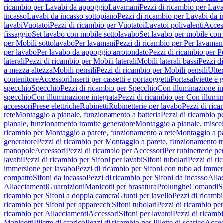
ricambio per Lavabi da appoggio
Lavamani
Pezzi di ricambio per Lav
incasso
Lavabi da incasso sottopiano
Pezzi di ricambio per Lavabi da i
lavabi
Vuotatoi
Pezzi di ricambio per Vuotatoi
Lavatoi polivalenti
Acces
fissaggio
Set lavabo con mobile sottolavabo
Set lavabo per mobile con
per Mobili sottolavabo
Per lavamani
Pezzi di ricambio per Per lavaman
per lavabo
Per lavabo da appoggio arrotondato
Pezzi di ricambio per P
laterali
Pezzi di ricambio per Mobili laterali
Mobili laterali bassi
Pezzi di
a mezza altezza
Mobili pensili
Pezzi di ricambio per Mobili pensili
Ulte
contenitore
Accessori
Inserti per cassetti e portaoggetti
Portasalviette e 
specchio
Specchio
Pezzi di ricambio per Specchio
Con illuminazione in
specchio
Con illuminazione integrata
Pezzi di ricambio per Con illumin
accessori
Prese elettriche
Rubinetti
Rubinetterie per lavabo
Pezzi di rica
rete
Montaggio a pianale, funzionamento a batteria
Pezzi di ricambio p
pianale, funzionamento tramite generatore
Montaggio a pianale, misc
ricambio per Montaggio a parete, funzionamento a rete
Montaggio a pa
generatore
Pezzi di ricambio per Montaggio a parete, funzionamento t
manopole
Accessori
Pezzi di ricambio per Accessori
Per rubinetterie pe
lavabi
Pezzi di ricambio per Sifoni per lavabi
Sifoni tubolari
Pezzi di ri
immersione per lavabo
Pezzi di ricambio per Sifoni con tubo ad immer
compatto
Sifoni da incasso
Pezzi di ricambio per Sifoni da incasso
Alla
Allacciamenti
Guarnizioni
Manicotti per brasatura
Prolunghe
Comandi
S
ricambio per Sifoni a doppia camera
Giunti per lavello
Pezzi di ricambi
ricambio per Sifoni per apparecchi
Sifoni tubolari
Pezzi di ricambio per
ricambio per Allacciamenti
Accessori
Sifoni per lavatoi
Pezzi di ricambi
Manicotti
Pilette di scarico
Pezzi di ricambio per Pilette di scarico
Acces