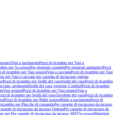
 sospesi
Vasi a pavimento
Pezzi di ricambio per Vasi a
ambio per Accessori
Per elementi completi
Per elementi aggiuntivi
Pezzi
i di ricambio per Vasi sospesi
Vasi a cacciata
Pezzi di ricambio per Vasi
io per Vasi a cacciata per cassetta di risciacquo esterna
so
Pezzi di ricambio per Sedili del vaso
Sedili del vaso
Pezzi di ricambio
acciata, prolungati
Sedili del vaso versione Comfort
Pezzi di ricambio
ni
Vasi sospesi
Pezzi di ricambio per Vasi sospesi
Vasi a
ezzi di ricambio per Sedili del vaso
Tavolette del vaso
Pezzi di ricambio
esi
Pezzi di ricambio per Bidet sospesi
Bidet a pavimento
Pezzi di
 ricambio per Placche di comando
Per cassette di risciacquo da incasso
 cassette di risciacquo da incasso Omega
Per cassette di risciacquo da
io per Per cassette di risciacquo da incasso 300T
Accessori
Materiale