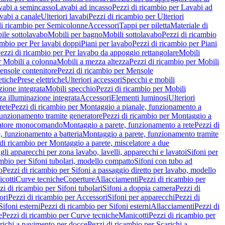
vabi a semincasso
Lavabi ad incasso
Pezzi di ricambio per Lavabi ad
vabi a canale
Ulteriori lavabi
Pezzi di ricambio per Ulteriori
di ricambio per Semicolonne
Accessori
Tappi per piletta
Materiale di
ile sottolavabo
Mobili per bagno
Mobili sottolavabo
Pezzi di ricambio
ambio per Per lavabi doppi
Piani per lavabo
Pezzi di ricambio per Piani
ezzi di ricambio per Per lavabo da appoggio rettangolare
Mobili
r Mobili a colonna
Mobili a mezza altezza
Pezzi di ricambio per Mobili
nsole contenitore
Pezzi di ricambio per Mensole
tiche
Prese elettriche
Ulteriori accessori
Specchi e mobili
zione integrata
Mobili specchio
Pezzi di ricambio per Mobili
za illuminazione integrata
Accessori
Elementi luminosi
Ulteriori
rete
Pezzi di ricambio per Montaggio a pianale, funzionamento a
funzionamento tramite generatore
Pezzi di ricambio per Montaggio a
elatore monocomando
Montaggio a parete, funzionamento a rete
Pezzi di
, funzionamento a batteria
Montaggio a parete, funzionamento tramite
di ricambio per Montaggio a parete, miscelatore a due
gli apparecchi per zona lavabo, lavelli, apparecchi e lavatoi
Sifoni per
ambio per Sifoni tubolari, modello compatto
Sifoni con tubo ad
o
Pezzi di ricambio per Sifoni a passaggio diretto per lavabo, modello
cotti
Curve tecniche
Coperture
Allacciamenti
Pezzi di ricambio per
zi di ricambio per Sifoni tubolari
Sifoni a doppia camera
Pezzi di
ori
Pezzi di ricambio per Accessori
Sifoni per apparecchi
Pezzi di
Sifoni esterni
Pezzi di ricambio per Sifoni esterni
Allacciamenti
Pezzi di
e
Pezzi di ricambio per Curve tecniche
Manicotti
Pezzi di ricambio per
richi a pavimento per docce
Pezzi di ricambio per Scarichi a