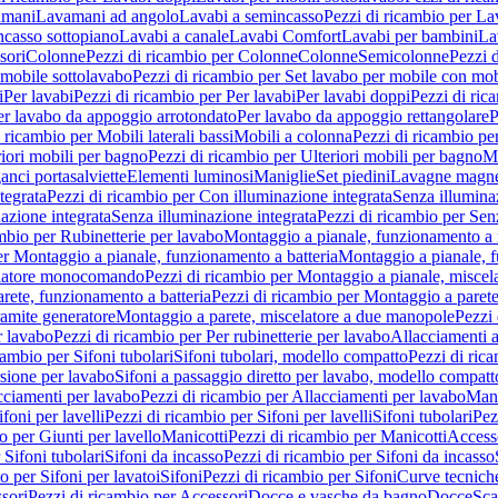
amani
Lavamani ad angolo
Lavabi a semincasso
Pezzi di ricambio per La
ncasso sottopiano
Lavabi a canale
Lavabi Comfort
Lavabi per bambini
La
sori
Colonne
Pezzi di ricambio per Colonne
Colonne
Semicolonne
Pezzi 
 mobile sottolavabo
Pezzi di ricambio per Set lavabo per mobile con mob
i
Per lavabi
Pezzi di ricambio per Per lavabi
Per lavabi doppi
Pezzi di ric
er lavabo da appoggio arrotondato
Per lavabo da appoggio rettangolare
P
 ricambio per Mobili laterali bassi
Mobili a colonna
Pezzi di ricambio pe
riori mobili per bagno
Pezzi di ricambio per Ulteriori mobili per bagno
Me
ganci portasalviette
Elementi luminosi
Maniglie
Set piedini
Lavagne magne
tegrata
Pezzi di ricambio per Con illuminazione integrata
Senza illumina
azione integrata
Senza illuminazione integrata
Pezzi di ricambio per Sen
mbio per Rubinetterie per lavabo
Montaggio a pianale, funzionamento a 
er Montaggio a pianale, funzionamento a batteria
Montaggio a pianale, 
elatore monocomando
Pezzi di ricambio per Montaggio a pianale, misc
rete, funzionamento a batteria
Pezzi di ricambio per Montaggio a parete
ramite generatore
Montaggio a parete, miscelatore a due manopole
Pezzi 
r lavabo
Pezzi di ricambio per Per rubinetterie per lavabo
Allacciamenti a
cambio per Sifoni tubolari
Sifoni tubolari, modello compatto
Pezzi di ric
sione per lavabo
Sifoni a passaggio diretto per lavabo, modello compatt
cciamenti per lavabo
Pezzi di ricambio per Allacciamenti per lavabo
Mani
ifoni per lavelli
Pezzi di ricambio per Sifoni per lavelli
Sifoni tubolari
Pez
o per Giunti per lavello
Manicotti
Pezzi di ricambio per Manicotti
Access
 Sifoni tubolari
Sifoni da incasso
Pezzi di ricambio per Sifoni da incasso
o per Sifoni per lavatoi
Sifoni
Pezzi di ricambio per Sifoni
Curve tecnich
sori
Pezzi di ricambio per Accessori
Docce e vasche da bagno
Docce
Sca