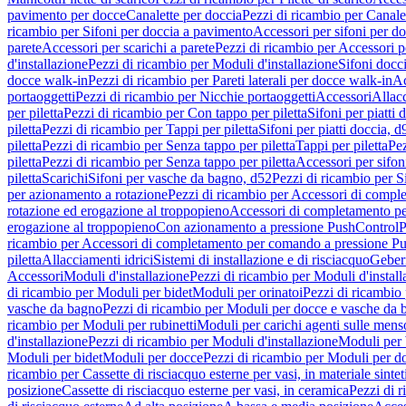
pavimento per docce
Canalette per doccia
Pezzi di ricambio per Canale
ricambio per Sifoni per doccia a pavimento
Accessori per sifoni per d
parete
Accessori per scarichi a parete
Pezzi di ricambio per Accessori pe
d'installazione
Pezzi di ricambio per Moduli d'installazione
Sifoni docci
docce walk-in
Pezzi di ricambio per Pareti laterali per docce walk-in
Ac
portaoggetti
Pezzi di ricambio per Nicchie portaoggetti
Accessori
Allac
per piletta
Pezzi di ricambio per Con tappo per piletta
Sifoni per piatti 
piletta
Pezzi di ricambio per Tappi per piletta
Sifoni per piatti doccia, d
piletta
Pezzi di ricambio per Senza tappo per piletta
Tappi per piletta
Pez
piletta
Pezzi di ricambio per Senza tappo per piletta
Accessori per sifoni
piletta
Scarichi
Sifoni per vasche da bagno, d52
Pezzi di ricambio per S
per azionamento a rotazione
Pezzi di ricambio per Accessori di compl
rotazione ed erogazione al troppopieno
Accessori di completamento pe
erogazione al troppopieno
Con azionamento a pressione PushControl
P
ricambio per Accessori di completamento per comando a pressione P
piletta
Allacciamenti idrici
Sistemi di installazione e di risciacquo
Geber
Accessori
Moduli d'installazione
Pezzi di ricambio per Moduli d'install
di ricambio per Moduli per bidet
Moduli per orinatoi
Pezzi di ricambio 
vasche da bagno
Pezzi di ricambio per Moduli per docce e vasche da
ricambio per Moduli per rubinetti
Moduli per carichi agenti sulle mens
d'installazione
Pezzi di ricambio per Moduli d'installazione
Moduli pe
Moduli per bidet
Moduli per docce
Pezzi di ricambio per Moduli per d
ricambio per Cassette di risciacquo esterne per vasi, in materiale sintet
posizione
Cassette di risciacquo esterne per vasi, in ceramica
Pezzi di r