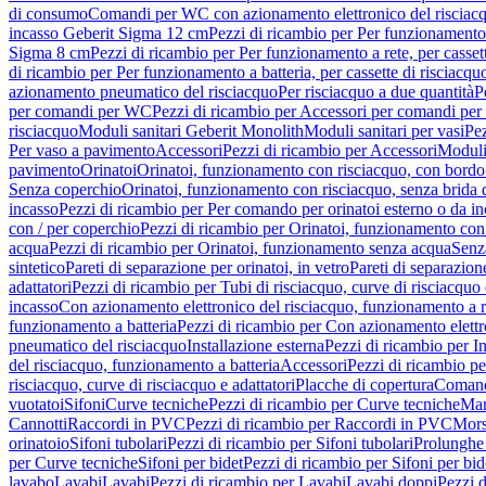
di consumo
Comandi per WC con azionamento elettronico del risciac
incasso Geberit Sigma 12 cm
Pezzi di ricambio per Per funzionamento 
Sigma 8 cm
Pezzi di ricambio per Per funzionamento a rete, per casse
di ricambio per Per funzionamento a batteria, per cassette di risciac
azionamento pneumatico del risciacquo
Per risciacquo a due quantità
P
per comandi per WC
Pezzi di ricambio per Accessori per comandi pe
risciacquo
Moduli sanitari Geberit Monolith
Moduli sanitari per vasi
Pez
Per vaso a pavimento
Accessori
Pezzi di ricambio per Accessori
Moduli 
pavimento
Orinatoi
Orinatoi, funzionamento con risciacquo, con bordo 
Senza coperchio
Orinatoi, funzionamento con risciacquo, senza brida d
incasso
Pezzi di ricambio per Per comando per orinatoi esterno o da i
con / per coperchio
Pezzi di ricambio per Orinatoi, funzionamento con 
acqua
Pezzi di ricambio per Orinatoi, funzionamento senza acqua
Senz
sintetico
Pareti di separazione per orinatoi, in vetro
Pareti di separazion
adattatori
Pezzi di ricambio per Tubi di risciacquo, curve di risciacquo 
incasso
Con azionamento elettronico del risciacquo, funzionamento a r
funzionamento a batteria
Pezzi di ricambio per Con azionamento elettr
pneumatico del risciacquo
Installazione esterna
Pezzi di ricambio per In
del risciacquo, funzionamento a batteria
Accessori
Pezzi di ricambio pe
risciacquo, curve di risciacquo e adattatori
Placche di copertura
Comand
vuotatoi
Sifoni
Curve tecniche
Pezzi di ricambio per Curve tecniche
Man
Cannotti
Raccordi in PVC
Pezzi di ricambio per Raccordi in PVC
Mors
orinatoio
Sifoni tubolari
Pezzi di ricambio per Sifoni tubolari
Prolunghe 
per Curve tecniche
Sifoni per bidet
Pezzi di ricambio per Sifoni per bid
lavabo
Lavabi
Lavabi
Pezzi di ricambio per Lavabi
Lavabi doppi
Pezzi 