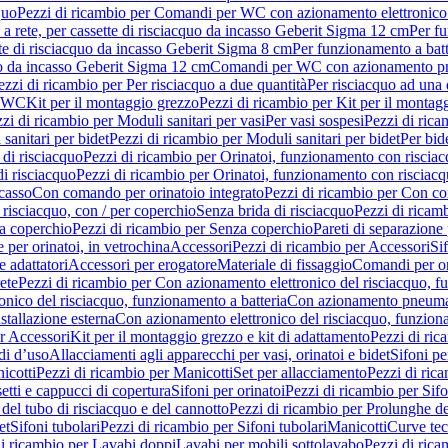
quo
Pezzi di ricambio per Comandi per WC con azionamento elettronico 
a rete, per cassette di risciacquo da incasso Geberit Sigma 12 cm
Per fu
tte di risciacquo da incasso Geberit Sigma 8 cm
Per funzionamento a batt
quo da incasso Geberit Sigma 12 cm
Comandi per WC con azionamento pne
ezzi di ricambio per Per risciacquo a due quantità
Per risciacquo ad una 
r WC
Kit per il montaggio grezzo
Pezzi di ricambio per Kit per il montag
zi di ricambio per Moduli sanitari per vasi
Per vasi sospesi
Pezzi di rica
sanitari per bidet
Pezzi di ricambio per Moduli sanitari per bidet
Per bid
di risciacquo
Pezzi di ricambio per Orinatoi, funzionamento con risciac
i risciacquo
Pezzi di ricambio per Orinatoi, funzionamento con risciacq
ncasso
Con comando per orinatoio integrato
Pezzi di ricambio per Con co
risciacquo, con / per coperchio
Senza brida di risciacquo
Pezzi di ricam
a coperchio
Pezzi di ricambio per Senza coperchio
Pareti di separazione 
e per orinatoi, in vetrochina
Accessori
Pezzi di ricambio per Accessori
Si
e adattatori
Accessori per erogatore
Materiale di fissaggio
Comandi per or
ete
Pezzi di ricambio per Con azionamento elettronico del risciacquo, f
onico del risciacquo, funzionamento a batteria
Con azionamento pneumat
stallazione esterna
Con azionamento elettronico del risciacquo, funziona
r Accessori
Kit per il montaggio grezzo e kit di adattamento
Pezzi di ric
i d’uso
Allacciamenti agli apparecchi per vasi, orinatoi e bidet
Sifoni pe
icotti
Pezzi di ricambio per Manicotti
Set per allacciamento
Pezzi di ric
etti e cappucci di copertura
Sifoni per orinatoi
Pezzi di ricambio per Sifo
del tubo di risciacquo e del cannotto
Pezzi di ricambio per Prolunghe de
et
Sifoni tubolari
Pezzi di ricambio per Sifoni tubolari
Manicotti
Curve te
di ricambio per Lavabi doppi
Lavabi per mobili sottolavabo
Pezzi di rica