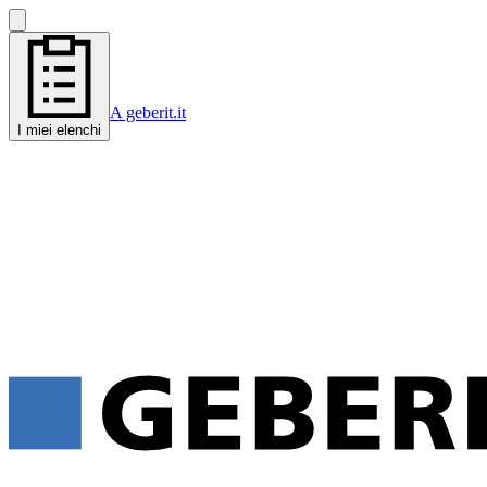
A geberit.it
I miei elenchi