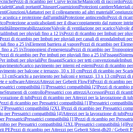
ecniche
Pezzi di ricambio per Curve tecniche
Manicotti di raccordo
Pezzi
ialetti
Canali portanti
Chiusure
Guarnizioni
Protezioni cantiere
Materiali
nti
Giunzioni
Adattatori per il collegamento ad altri materiali
Congiunzio
 acustica e protezione dall'umidità
Protezione antincendio
Pezzi di rica
rico
Protezione acustica
Isolanti per il disaccoppiamento dal rumore intri
midità
Impermeabilizzazione
Valvole di ventilazione per scarico
Valvole d
iali
Imbuti per pluviali fino a 12 l/s
Pezzi di ricambio per Imbuti per pluvi
Pezzi di ricambio per Imbuti per pluviali per canali di gronda
Imbuti per 
ali fino a 25 l/s
Elementi barriera al vapore
Pezzi di ricambio per Elemen
 fino a 25 l/s
Troppopieni d'emergenza
Pezzi di ricambio per Troppopie
Pezzi di ricambio per Per imbuti per pluviali fino a 25 l/s
Fissaggi
Sistem
Per imbuti per pluviali
Per fissaggi
Scarico per tetti convenzionale
Imbuti 
 pavimento
Scarico pavimento per interni ed esterni
Pezzi di ricambio per
pavimento per balcone e terrazzo, 10 x 10 cm
Pezzi di ricambio per Scari
x 13 cm
Scarichi a pavimento per balconi e terrazzi, 13 x 13 cm
Pezzi di 
ete e software
Attrezzi
Attrezzi per Geberit FlowFit
Pezzi di ricambio per
ssatrici compatibilità [1]
Pressatrici compatibilità [2]
Pezzi di ricambio p
one
Strumenti di controllo
Pressatrici con attrezzi
Accessori
Pezzi di ricam
avorazione di tubi
Pezzi di ricambio per Attrezzi per la lavorazione di tub
Pezzi di ricambio per Pressatrici compatibilità [1]
Pressatrici compatibilit
[2]
Pressatrici compatibilità [2XL]
Pezzi di ricambio per Pressatrici comp
o per Pressatrici compatibilità [4]
Attrezzi per la lavorazione di tubi
Pezz
er Pressatrici
Pressatrici compatibilità [1]
Pezzi di ricambio per Pressatric
ambio per Pressatrici compatibilità [2XL]
Pressatrici compatibilità [4]
Pez
rit PE
Pezzi di ricambio per Attrezzi per Geberit Silent-db20 / Geberit 