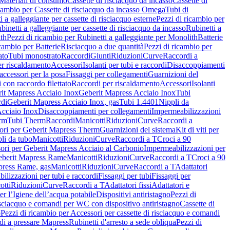
Materiali di consumo
Cassette di risciacquo da incasso
Cassette di
icambio per Cassette di risciacquo da incasso Omega
Tubi di
i a galleggiante per cassette di risciacquo esterne
Pezzi di ricambio per
binetti a galleggiante per cassette di risciacquo da incasso
Rubinetti a
ith
Pezzi di ricambio per Rubinetti a galleggiante per Monolith
Batterie
icambio per Batterie
Risciacquo a due quantità
Pezzi di ricambio per
ato
Tubi monostrato
Raccordi
Giunti
Riduzioni
Curve
Raccordi a
r riscaldamento
Accessori
Isolanti per tubi e raccordi
Disaccoppiamenti
accessori per la posa
Fissaggi per collegamenti
Guarnizioni del
i con raccordo filettato
Raccordi per riscaldamento
Accessori
Isolanti
it Mapress Acciaio Inox
Geberit Mapress Acciaio Inox
Tubi
di
Geberit Mapress Acciaio Inox, gas
Tubi 1.4401
Nippli da
Acciaio Inox
Disaccoppiamenti per collegamenti
Impermeabilizzazioni
rm
Tubi Therm
Raccordi
Manicotti
Riduzioni
Curve
Raccordi a
ori per Geberit Mapress Therm
Guarnizioni del sistema
Kit di viti per
li da tubo
Manicotti
Riduzioni
Curve
Raccordi a T
Croci a 90
ori per Geberit Mapress Acciaio al Carbonio
Impermeabilizzazioni per
berit Mapress Rame
Manicotti
Riduzioni
Curve
Raccordi a T
Croci a 90
press Rame, gas
Manicotti
Riduzioni
Curve
Raccordi a T
Adattatori
ilizzazioni per tubi e raccordi
Fissaggi per tubi
Fissaggi per
otti
Riduzioni
Curve
Raccordi a T
Adattatori fissi
Adattatori e
er l’Igiene dell’acqua potabile
Dispositivi antiristagno
Pezzi di
isciacquo e comandi per WC con dispositivo antiristagno
Cassette di
o
Pezzi di ricambio per Accessori per cassette di risciacquo e comandi
di a pressare Mapress
Rubinetti d'arresto a sede obliqua
Pezzi di