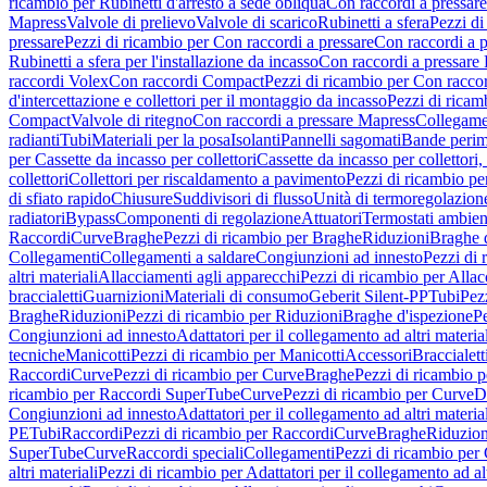
ricambio per Rubinetti d'arresto a sede obliqua
Con raccordi a pressar
Mapress
Valvole di prelievo
Valvole di scarico
Rubinetti a sfera
Pezzi di
pressare
Pezzi di ricambio per Con raccordi a pressare
Con raccordi a 
Rubinetti a sfera per l'installazione da incasso
Con raccordi a pressare
raccordi Volex
Con raccordi Compact
Pezzi di ricambio per Con racc
d'intercettazione e collettori per il montaggio da incasso
Pezzi di ricamb
Compact
Valvole di ritegno
Con raccordi a pressare Mapress
Collegamen
radianti
Tubi
Materiali per la posa
Isolanti
Pannelli sagomati
Bande perim
per Cassette da incasso per collettori
Cassette da incasso per collettori,
collettori
Collettori per riscaldamento a pavimento
Pezzi di ricambio pe
di sfiato rapido
Chiusure
Suddivisori di flusso
Unità di termoregolazion
radiatori
Bypass
Componenti di regolazione
Attuatori
Termostati ambien
Raccordi
Curve
Braghe
Pezzi di ricambio per Braghe
Riduzioni
Braghe 
Collegamenti
Collegamenti a saldare
Congiunzioni ad innesto
Pezzi di 
altri materiali
Allacciamenti agli apparecchi
Pezzi di ricambio per Allac
braccialetti
Guarnizioni
Materiali di consumo
Geberit Silent-PP
Tubi
Pez
Braghe
Riduzioni
Pezzi di ricambio per Riduzioni
Braghe d'ispezione
Pe
Congiunzioni ad innesto
Adattatori per il collegamento ad altri materia
tecniche
Manicotti
Pezzi di ricambio per Manicotti
Accessori
Braccialett
Raccordi
Curve
Pezzi di ricambio per Curve
Braghe
Pezzi di ricambio 
ricambio per Raccordi SuperTube
Curve
Pezzi di ricambio per Curve
D
Congiunzioni ad innesto
Adattatori per il collegamento ad altri materia
PE
Tubi
Raccordi
Pezzi di ricambio per Raccordi
Curve
Braghe
Riduzion
SuperTube
Curve
Raccordi speciali
Collegamenti
Pezzi di ricambio per
altri materiali
Pezzi di ricambio per Adattatori per il collegamento ad alt