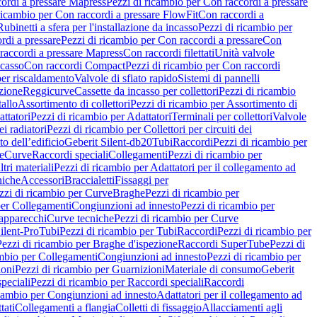
ordi a pressare Mapress
Pezzi di ricambio per Con raccordi a pressare
ricambio per Con raccordi a pressare FlowFit
Con raccordi a
Rubinetti a sfera per l'installazione da incasso
Pezzi di ricambio per
rdi a pressare
Pezzi di ricambio per Con raccordi a pressare
Con
raccordi a pressare Mapress
Con raccordi filettati
Unità valvole
ncasso
Con raccordi Compact
Pezzi di ricambio per Con raccordi
per riscaldamento
Valvole di sfiato rapido
Sistemi di pannelli
azione
Reggicurve
Cassette da incasso per collettori
Pezzi di ricambio
tallo
Assortimento di collettori
Pezzi di ricambio per Assortimento di
ttatori
Pezzi di ricambio per Adattatori
Terminali per collettori
Valvole
ei radiatori
Pezzi di ricambio per Collettori per circuiti dei
o dell’edificio
Geberit Silent-db20
Tubi
Raccordi
Pezzi di ricambio per
e
Curve
Raccordi speciali
Collegamenti
Pezzi di ricambio per
tri materiali
Pezzi di ricambio per Adattatori per il collegamento ad
niche
Accessori
Braccialetti
Fissaggi per
zzi di ricambio per Curve
Braghe
Pezzi di ricambio per
per Collegamenti
Congiunzioni ad innesto
Pezzi di ricambio per
 apparecchi
Curve tecniche
Pezzi di ricambio per Curve
ilent-Pro
Tubi
Pezzi di ricambio per Tubi
Raccordi
Pezzi di ricambio per
Pezzi di ricambio per Braghe d'ispezione
Raccordi SuperTube
Pezzi di
ambio per Collegamenti
Congiunzioni ad innesto
Pezzi di ricambio per
ioni
Pezzi di ricambio per Guarnizioni
Materiale di consumo
Geberit
peciali
Pezzi di ricambio per Raccordi speciali
Raccordi
icambio per Congiunzioni ad innesto
Adattatori per il collegamento ad
tati
Collegamenti a flangia
Colletti di fissaggio
Allacciamenti agli