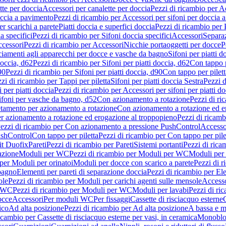
tte per doccia
Accessori per canalette per doccia
Pezzi di ricambio per Ac
occia a pavimento
Pezzi di ricambio per Accessori per sifoni per doccia 
r scarichi a parete
Piatti doccia e superfici doccia
Pezzi di ricambio per P
a specifici
Pezzi di ricambio per Sifoni doccia specifici
Accessori
Separa
cessori
Pezzi di ricambio per Accessori
Nicchie portaoggetti per docce
P
ciamenti agli apparecchi per docce e vasche da bagno
Sifoni per piatti d
doccia, d62
Pezzi di ricambio per Sifoni per piatti doccia, d62
Con tappo p
90
Pezzi di ricambio per Sifoni per piatti doccia, d90
Con tappo per pilett
zi di ricambio per Tappi per piletta
Sifoni per piatti doccia Sestra
Pezzi d
 per piatti doccia
Pezzi di ricambio per Accessori per sifoni per piatti do
ifoni per vasche da bagno, d52
Con azionamento a rotazione
Pezzi di r
etamento per azionamento a rotazione
Con azionamento a rotazione ed e
r azionamento a rotazione ed erogazione al troppopieno
Pezzi di ricam
ezzi di ricambio per Con azionamento a pressione PushControl
Accesso
ushControl
Con tappo per piletta
Pezzi di ricambio per Con tappo per pile
it Duofix
Pareti
Pezzi di ricambio per Pareti
Sistemi portanti
Pezzi di rica
azione
Moduli per WC
Pezzi di ricambio per Moduli per WC
Moduli per 
per Moduli per orinatoi
Moduli per docce con scarico a parete
Pezzi di r
 bagno
Elementi per pareti di separazione doccia
Pezzi di ricambio per Ele
ole
Pezzi di ricambio per Moduli per carichi agenti sulle mensole
Access
r WC
Pezzi di ricambio per Moduli per WC
Moduli per lavabi
Pezzi di ri
occe
Accessori
Per moduli WC
Per fissaggi
Cassette di risciacquo esterne
C
ico
Ad alta posizione
Pezzi di ricambio per Ad alta posizione
A bassa e m
icambio per Cassette di risciacquo esterne per vasi, in ceramica
Monoblo