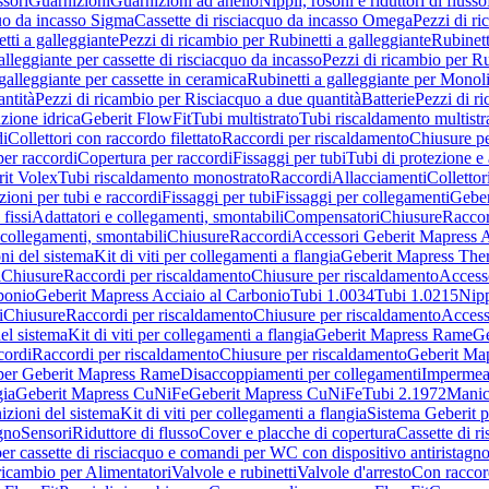
sori
Guarnizioni
Guarnizioni ad anello
Nippli, rosoni e riduttori di flusso
quo da incasso Sigma
Cassette di risciacquo da incasso Omega
Pezzi di r
tti a galleggiante
Pezzi di ricambio per Rubinetti a galleggiante
Rubinett
alleggiante per cassette di risciacquo da incasso
Pezzi di ricambio per Ru
galleggiante per cassette in ceramica
Rubinetti a galleggiante per Monol
ntità
Pezzi di ricambio per Risciacquo a due quantità
Batterie
Pezzi di r
ione idrica
Geberit FlowFit
Tubi multistrato
Tubi riscaldamento multistr
i
Collettori con raccordo filettato
Raccordi per riscaldamento
Chiusure pe
per raccordi
Copertura per raccordi
Fissaggi per tubi
Tubi di protezione e 
it Volex
Tubi riscaldamento monostrato
Raccordi
Allacciamenti
Collettor
ioni per tubi e raccordi
Fissaggi per tubi
Fissaggi per collegamenti
Geber
 fissi
Adattatori e collegamenti, smontabili
Compensatori
Chiusure
Raccor
 collegamenti, smontabili
Chiusure
Raccordi
Accessori Geberit Mapress 
ni del sistema
Kit di viti per collegamenti a flangia
Geberit Mapress The
i
Chiusure
Raccordi per riscaldamento
Chiusure per riscaldamento
Access
bonio
Geberit Mapress Acciaio al Carbonio
Tubi 1.0034
Tubi 1.0215
Nipp
i
Chiusure
Raccordi per riscaldamento
Chiusure per riscaldamento
Access
el sistema
Kit di viti per collegamenti a flangia
Geberit Mapress Rame
Ge
cordi
Raccordi per riscaldamento
Chiusure per riscaldamento
Geberit Ma
per Geberit Mapress Rame
Disaccoppiamenti per collegamenti
Impermeab
gia
Geberit Mapress CuNiFe
Geberit Mapress CuNiFe
Tubi 2.1972
Manic
izioni del sistema
Kit di viti per collegamenti a flangia
Sistema Geberit p
agno
Sensori
Riduttore di flusso
Cover e placche di copertura
Cassette di r
er cassette di risciacquo e comandi per WC con dispositivo antiristagn
ricambio per Alimentatori
Valvole e rubinetti
Valvole d'arresto
Con raccor