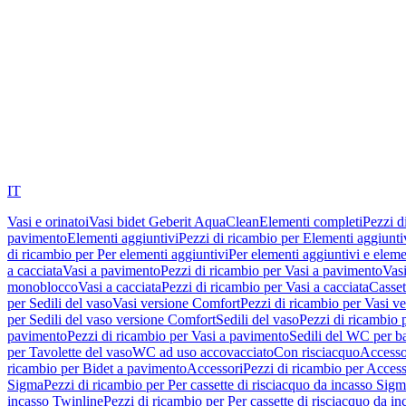
IT
Vasi e orinatoi
Vasi bidet Geberit AquaClean
Elementi completi
Pezzi d
pavimento
Elementi aggiuntivi
Pezzi di ricambio per Elementi aggiunti
di ricambio per Per elementi aggiuntivi
Per elementi aggiuntivi e eleme
a cacciata
Vasi a pavimento
Pezzi di ricambio per Vasi a pavimento
Vasi
monoblocco
Vasi a cacciata
Pezzi di ricambio per Vasi a cacciata
Casset
per Sedili del vaso
Vasi versione Comfort
Pezzi di ricambio per Vasi v
per Sedili del vaso versione Comfort
Sedili del vaso
Pezzi di ricambio p
pavimento
Pezzi di ricambio per Vasi a pavimento
Sedili del WC per b
per Tavolette del vaso
WC ad uso accovacciato
Con risciacquo
Accesso
ricambio per Bidet a pavimento
Accessori
Pezzi di ricambio per Access
Sigma
Pezzi di ricambio per Per cassette di risciacquo da incasso Sig
incasso Twinline
Pezzi di ricambio per Per cassette di risciacquo da i