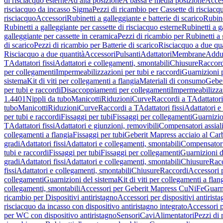
di risciacquo esterne
Ad alta posizione
A bassa e media posizione
Acces
risciacquo da incasso Sigma
Pezzi di ricambio per Cassette di risciac
risciacquo
Accessori
Rubinetti a galleggiante e batterie di scarico
Rubine
Rubinetti a galleggiante per cassette di risciacquo esterne
Rubinetti a g
galleggiante per cassette in ceramica
Pezzi di ricambio per Rubinetti a 
di scarico
Pezzi di ricambio per Batterie di scarico
Risciacquo a due qua
Risciacquo a due quantità
Accessori
Pulsanti
Adattatori
Membrane
Adduz
T
Adattatori fissi
Adattatori e collegamenti, smontabili
Chiusure
Raccord
per collegamenti
Impermeabilizzazioni per tubi e raccordi
Guarnizioni 
sistema
Kit di viti per collegamenti a flangia
Materiali di consumo
Geber
per tubi e raccordi
Disaccoppiamenti per collegamenti
Impermeabilizzaz
1.4401
Nippli da tubo
Manicotti
Riduzioni
Curve
Raccordi a T
Adattatori
tubo
Manicotti
Riduzioni
Curve
Raccordi a T
Adattatori fissi
Adattatori e
per tubi e raccordi
Fissaggi per tubi
Fissaggi per collegamenti
Guarnizio
T
Adattatori fissi
Adattatori e giunzioni, removibili
Compensatori assial
collegamenti a flangia
Fissaggi per tubi
Geberit Mapress acciaio al Car
gradi
Adattatori fissi
Adattatori e collegamenti, smontabili
Compensator
tubi e raccordi
Fissaggi per tubi
Fissaggi per collegamenti
Guarnizioni d
gradi
Adattatori fissi
Adattatori e collegamenti, smontabili
Chiusure
Rac
fissi
Adattatori e collegamenti, smontabili
Chiusure
Raccordi
Accessori 
collegamenti
Guarnizioni del sistema
Kit di viti per collegamenti a flan
collegamenti, smontabili
Accessori per Geberit Mapress CuNiFe
Guarn
ricambio per Dispositivi antiristagno
Accessori per dispositivi antirist
risciacquo da incasso con dispositivo antiristagno integrato
Accessori p
per WC con dispositivo antiristagno
Sensori
Cavi
Alimentatori
Pezzi di 