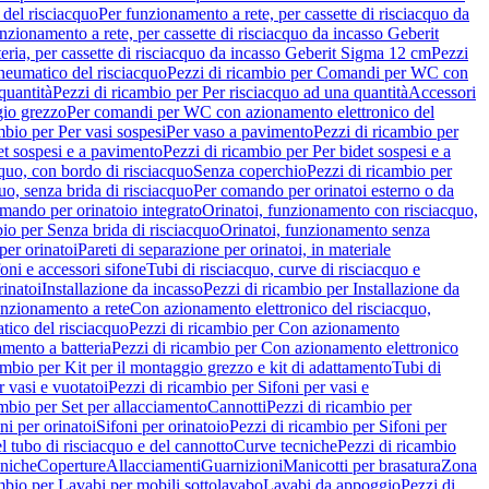
del risciacquo
Per funzionamento a rete, per cassette di risciacquo da
nzionamento a rete, per cassette di risciacquo da incasso Geberit
eria, per cassette di risciacquo da incasso Geberit Sigma 12 cm
Pezzi
umatico del risciacquo
Pezzi di ricambio per Comandi per WC con
quantità
Pezzi di ricambio per Per risciacquo ad una quantità
Accessori
gio grezzo
Per comandi per WC con azionamento elettronico del
mbio per Per vasi sospesi
Per vaso a pavimento
Pezzi di ricambio per
et sospesi e a pavimento
Pezzi di ricambio per Per bidet sospesi e a
quo, con bordo di risciacquo
Senza coperchio
Pezzi di ricambio per
uo, senza brida di risciacquo
Per comando per orinatoi esterno o da
mando per orinatoio integrato
Orinatoi, funzionamento con risciacquo,
bio per Senza brida di risciacquo
Orinatoi, funzionamento senza
per orinatoi
Pareti di separazione per orinatoi, in materiale
foni e accessori sifone
Tubi di risciacquo, curve di risciacquo e
inatoi
Installazione da incasso
Pezzi di ricambio per Installazione da
unzionamento a rete
Con azionamento elettronico del risciacquo,
ico del risciacquo
Pezzi di ricambio per Con azionamento
mento a batteria
Pezzi di ricambio per Con azionamento elettronico
ambio per Kit per il montaggio grezzo e kit di adattamento
Tubi di
r vasi e vuotatoi
Pezzi di ricambio per Sifoni per vasi e
ambio per Set per allacciamento
Cannotti
Pezzi di ricambio per
ni per orinatoi
Sifoni per orinatoio
Pezzi di ricambio per Sifoni per
l tubo di risciacquo e del cannotto
Curve tecniche
Pezzi di ricambio
cniche
Coperture
Allacciamenti
Guarnizioni
Manicotti per brasatura
Zona
mbio per Lavabi per mobili sottolavabo
Lavabi da appoggio
Pezzi di