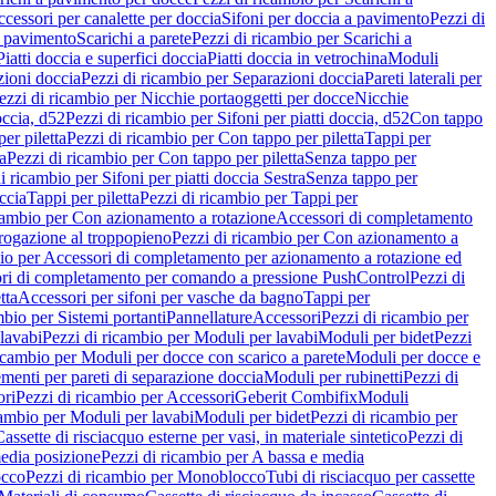
cessori per canalette per doccia
Sifoni per doccia a pavimento
Pezzi di
a pavimento
Scarichi a parete
Pezzi di ricambio per Scarichi a
iatti doccia e superfici doccia
Piatti doccia in vetrochina
Moduli
zioni doccia
Pezzi di ricambio per Separazioni doccia
Pareti laterali per
ezzi di ricambio per Nicchie portaoggetti per docce
Nicchie
occia, d52
Pezzi di ricambio per Sifoni per piatti doccia, d52
Con tappo
er piletta
Pezzi di ricambio per Con tappo per piletta
Tappi per
a
Pezzi di ricambio per Con tappo per piletta
Senza tappo per
i ricambio per Sifoni per piatti doccia Sestra
Senza tappo per
ccia
Tappi per piletta
Pezzi di ricambio per Tappi per
icambio per Con azionamento a rotazione
Accessori di completamento
rogazione al troppopieno
Pezzi di ricambio per Con azionamento a
bio per Accessori di completamento per azionamento a rotazione ed
ri di completamento per comando a pressione PushControl
Pezzi di
tta
Accessori per sifoni per vasche da bagno
Tappi per
mbio per Sistemi portanti
Pannellature
Accessori
Pezzi di ricambio per
lavabi
Pezzi di ricambio per Moduli per lavabi
Moduli per bidet
Pezzi
icambio per Moduli per docce con scarico a parete
Moduli per docce e
menti per pareti di separazione doccia
Moduli per rubinetti
Pezzi di
ori
Pezzi di ricambio per Accessori
Geberit Combifix
Moduli
cambio per Moduli per lavabi
Moduli per bidet
Pezzi di ricambio per
assette di risciacquo esterne per vasi, in materiale sintetico
Pezzi di
edia posizione
Pezzi di ricambio per A bassa e media
cco
Pezzi di ricambio per Monoblocco
Tubi di risciacquo per cassette