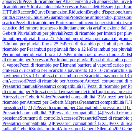
apparecchi
Pezzi di ricambio per Allacciamenti agli apparecchi
Curve t
ricambio per Sifoni a chiocciola
Accessori
Braccialetti
Fissaggi per bracc
HT
Tubi
Raccordi
Curve
Diramazioni
Riduzioni
Braghe d'ispezione
Aume
diritti
Accessori
Chiusure
Guarnizioni
Protezione antincendio, protezione
scarico
Pezzi di ricambio per Protezione antincendio per sistemi di sca
acustico del rumore trasmesso indirettamente via aria
Protezione dall'u
Geberit Pluvia
Imbuti per pluviali
Pezzi di ricambio per Imbuti per pluv
Imbuti per pluviali fino a 25 l/s
Imbuti per pluviali per canali di gronda
l/s
Imbuti per pluviali fino a 25 l/s
Pezzi di ricambio per Imbuti per pluvi
ricambio per Per imbuti per pluviali fino a 12 l/s
Per imbuti per pluviali
Per imbuti per pluviali fino a 12 l/s
Per imbuti per pluviali fino a 25 l/s
di ricambio per Accessori
Per imbuti per pluviali
Pezzi di ricambio per 
al vapore
Pezzi di ricambio per Elementi barriera al vapore
Scarico per
cm
Pezzi di ricambio per Scarichi a pavimento 10 x 10 cm
Scarichi a 
pavimento 13 x 13 cm
Pezzi di ricambio per Scarichi a pavimento 13 
cm
Accessori
Pezzi di ricambio per Accessori
Attrezzi, componenti di r
Pressatrici manuali
Pressatrici compatibilità [1]
Pezzi di ricambio per Pre
di ricambio per Attrezzi per la lavorazione dei tubi
Tappi prova pressi
Attrezzi per Geberit Volex
Pressatrici compatibilità [2]
Attrezzi per la l
ricambio per Attrezzi per Geberit Mapress
Pressatrici compatibilità [1]
pressatrici [1] / [2]
Pezzi di ricambio per Compatibilità pressatrici [1] / 
Pressatrici compatibilità [3]
Pressatrici compatibilità [4]
Pezzi di ricambi
pressione
Strumenti di controllo
Accessori
Pressatrici
Pezzi di ricambio p
Pressatrici compatibilità [2]
Pressatrici compatibilità [2XL]
Pezzi di ric
radianti Geberit
Srotolatori tubi
Attrezzi per Geberit Silent-db20 / Gebe