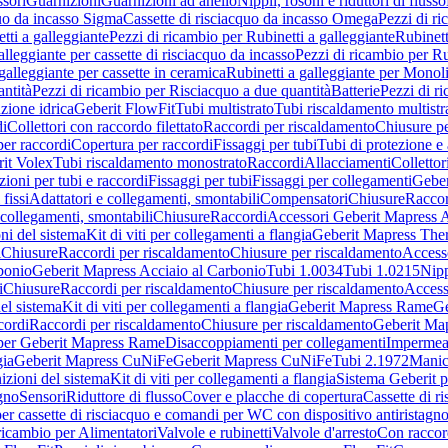
sori
Guarnizioni
Guarnizioni ad anello
Nippli, rosoni e riduttori di flusso
quo da incasso Sigma
Cassette di risciacquo da incasso Omega
Pezzi di r
tti a galleggiante
Pezzi di ricambio per Rubinetti a galleggiante
Rubinett
alleggiante per cassette di risciacquo da incasso
Pezzi di ricambio per Ru
galleggiante per cassette in ceramica
Rubinetti a galleggiante per Monol
ntità
Pezzi di ricambio per Risciacquo a due quantità
Batterie
Pezzi di r
ione idrica
Geberit FlowFit
Tubi multistrato
Tubi riscaldamento multistr
i
Collettori con raccordo filettato
Raccordi per riscaldamento
Chiusure pe
per raccordi
Copertura per raccordi
Fissaggi per tubi
Tubi di protezione e 
it Volex
Tubi riscaldamento monostrato
Raccordi
Allacciamenti
Collettor
ioni per tubi e raccordi
Fissaggi per tubi
Fissaggi per collegamenti
Geber
 fissi
Adattatori e collegamenti, smontabili
Compensatori
Chiusure
Raccor
 collegamenti, smontabili
Chiusure
Raccordi
Accessori Geberit Mapress 
ni del sistema
Kit di viti per collegamenti a flangia
Geberit Mapress The
i
Chiusure
Raccordi per riscaldamento
Chiusure per riscaldamento
Access
bonio
Geberit Mapress Acciaio al Carbonio
Tubi 1.0034
Tubi 1.0215
Nipp
i
Chiusure
Raccordi per riscaldamento
Chiusure per riscaldamento
Access
el sistema
Kit di viti per collegamenti a flangia
Geberit Mapress Rame
Ge
cordi
Raccordi per riscaldamento
Chiusure per riscaldamento
Geberit Ma
per Geberit Mapress Rame
Disaccoppiamenti per collegamenti
Impermeab
gia
Geberit Mapress CuNiFe
Geberit Mapress CuNiFe
Tubi 2.1972
Manic
izioni del sistema
Kit di viti per collegamenti a flangia
Sistema Geberit p
agno
Sensori
Riduttore di flusso
Cover e placche di copertura
Cassette di r
er cassette di risciacquo e comandi per WC con dispositivo antiristagn
ricambio per Alimentatori
Valvole e rubinetti
Valvole d'arresto
Con raccor