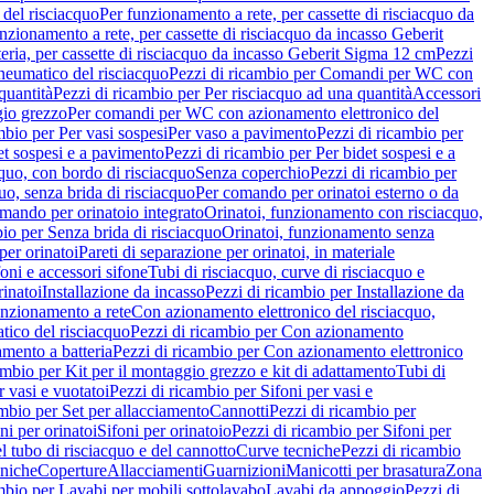
del risciacquo
Per funzionamento a rete, per cassette di risciacquo da
nzionamento a rete, per cassette di risciacquo da incasso Geberit
eria, per cassette di risciacquo da incasso Geberit Sigma 12 cm
Pezzi
umatico del risciacquo
Pezzi di ricambio per Comandi per WC con
quantità
Pezzi di ricambio per Per risciacquo ad una quantità
Accessori
gio grezzo
Per comandi per WC con azionamento elettronico del
mbio per Per vasi sospesi
Per vaso a pavimento
Pezzi di ricambio per
et sospesi e a pavimento
Pezzi di ricambio per Per bidet sospesi e a
quo, con bordo di risciacquo
Senza coperchio
Pezzi di ricambio per
uo, senza brida di risciacquo
Per comando per orinatoi esterno o da
mando per orinatoio integrato
Orinatoi, funzionamento con risciacquo,
bio per Senza brida di risciacquo
Orinatoi, funzionamento senza
per orinatoi
Pareti di separazione per orinatoi, in materiale
foni e accessori sifone
Tubi di risciacquo, curve di risciacquo e
inatoi
Installazione da incasso
Pezzi di ricambio per Installazione da
unzionamento a rete
Con azionamento elettronico del risciacquo,
ico del risciacquo
Pezzi di ricambio per Con azionamento
mento a batteria
Pezzi di ricambio per Con azionamento elettronico
ambio per Kit per il montaggio grezzo e kit di adattamento
Tubi di
r vasi e vuotatoi
Pezzi di ricambio per Sifoni per vasi e
ambio per Set per allacciamento
Cannotti
Pezzi di ricambio per
ni per orinatoi
Sifoni per orinatoio
Pezzi di ricambio per Sifoni per
l tubo di risciacquo e del cannotto
Curve tecniche
Pezzi di ricambio
cniche
Coperture
Allacciamenti
Guarnizioni
Manicotti per brasatura
Zona
mbio per Lavabi per mobili sottolavabo
Lavabi da appoggio
Pezzi di