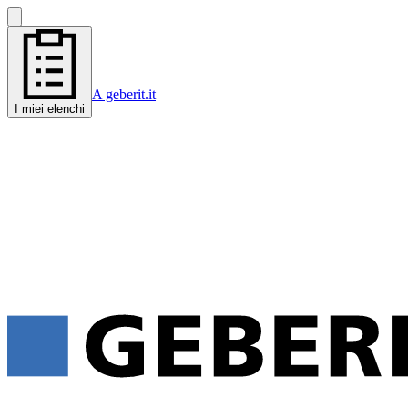
A geberit.it
I miei elenchi