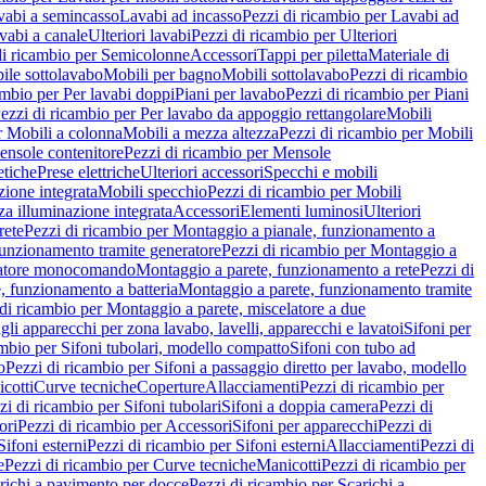
vabi a semincasso
Lavabi ad incasso
Pezzi di ricambio per Lavabi ad
vabi a canale
Ulteriori lavabi
Pezzi di ricambio per Ulteriori
di ricambio per Semicolonne
Accessori
Tappi per piletta
Materiale di
ile sottolavabo
Mobili per bagno
Mobili sottolavabo
Pezzi di ricambio
ambio per Per lavabi doppi
Piani per lavabo
Pezzi di ricambio per Piani
ezzi di ricambio per Per lavabo da appoggio rettangolare
Mobili
r Mobili a colonna
Mobili a mezza altezza
Pezzi di ricambio per Mobili
nsole contenitore
Pezzi di ricambio per Mensole
tiche
Prese elettriche
Ulteriori accessori
Specchi e mobili
zione integrata
Mobili specchio
Pezzi di ricambio per Mobili
za illuminazione integrata
Accessori
Elementi luminosi
Ulteriori
rete
Pezzi di ricambio per Montaggio a pianale, funzionamento a
funzionamento tramite generatore
Pezzi di ricambio per Montaggio a
elatore monocomando
Montaggio a parete, funzionamento a rete
Pezzi di
, funzionamento a batteria
Montaggio a parete, funzionamento tramite
di ricambio per Montaggio a parete, miscelatore a due
gli apparecchi per zona lavabo, lavelli, apparecchi e lavatoi
Sifoni per
ambio per Sifoni tubolari, modello compatto
Sifoni con tubo ad
o
Pezzi di ricambio per Sifoni a passaggio diretto per lavabo, modello
cotti
Curve tecniche
Coperture
Allacciamenti
Pezzi di ricambio per
zi di ricambio per Sifoni tubolari
Sifoni a doppia camera
Pezzi di
ori
Pezzi di ricambio per Accessori
Sifoni per apparecchi
Pezzi di
Sifoni esterni
Pezzi di ricambio per Sifoni esterni
Allacciamenti
Pezzi di
e
Pezzi di ricambio per Curve tecniche
Manicotti
Pezzi di ricambio per
richi a pavimento per docce
Pezzi di ricambio per Scarichi a