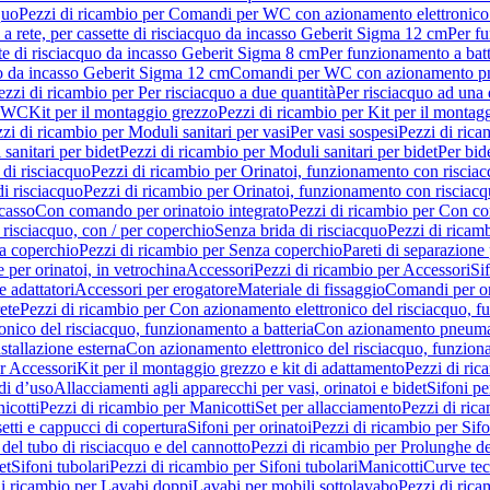
quo
Pezzi di ricambio per Comandi per WC con azionamento elettronico 
a rete, per cassette di risciacquo da incasso Geberit Sigma 12 cm
Per fu
tte di risciacquo da incasso Geberit Sigma 8 cm
Per funzionamento a batt
quo da incasso Geberit Sigma 12 cm
Comandi per WC con azionamento pne
ezzi di ricambio per Per risciacquo a due quantità
Per risciacquo ad una 
r WC
Kit per il montaggio grezzo
Pezzi di ricambio per Kit per il montag
zi di ricambio per Moduli sanitari per vasi
Per vasi sospesi
Pezzi di rica
sanitari per bidet
Pezzi di ricambio per Moduli sanitari per bidet
Per bid
di risciacquo
Pezzi di ricambio per Orinatoi, funzionamento con risciac
i risciacquo
Pezzi di ricambio per Orinatoi, funzionamento con risciacq
ncasso
Con comando per orinatoio integrato
Pezzi di ricambio per Con co
risciacquo, con / per coperchio
Senza brida di risciacquo
Pezzi di ricam
a coperchio
Pezzi di ricambio per Senza coperchio
Pareti di separazione 
e per orinatoi, in vetrochina
Accessori
Pezzi di ricambio per Accessori
Si
e adattatori
Accessori per erogatore
Materiale di fissaggio
Comandi per or
ete
Pezzi di ricambio per Con azionamento elettronico del risciacquo, f
onico del risciacquo, funzionamento a batteria
Con azionamento pneumat
stallazione esterna
Con azionamento elettronico del risciacquo, funziona
r Accessori
Kit per il montaggio grezzo e kit di adattamento
Pezzi di ric
i d’uso
Allacciamenti agli apparecchi per vasi, orinatoi e bidet
Sifoni pe
icotti
Pezzi di ricambio per Manicotti
Set per allacciamento
Pezzi di ric
etti e cappucci di copertura
Sifoni per orinatoi
Pezzi di ricambio per Sifo
del tubo di risciacquo e del cannotto
Pezzi di ricambio per Prolunghe de
et
Sifoni tubolari
Pezzi di ricambio per Sifoni tubolari
Manicotti
Curve te
di ricambio per Lavabi doppi
Lavabi per mobili sottolavabo
Pezzi di rica