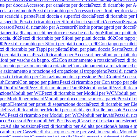
tte per doccia
Accessori per canalette per doccia
Pezzi di ricambio per Ac
occia a pavimento
Pezzi di ricambio per Accessori per sifoni per doccia 
r scarichi a parete
Piatti doccia e superfici doccia
Pezzi di ricambio per P
a specifici
Pezzi di ricambio per Sifoni doccia specifici
Accessori
Separa
cessori
Pezzi di ricambio per Accessori
Nicchie portaoggetti per docce
P
ciamenti agli apparecchi per docce e vasche da bagno
Sifoni per piatti d
doccia, d62
Pezzi di ricambio per Sifoni per piatti doccia, d62
Con tappo p
90
Pezzi di ricambio per Sifoni per piatti doccia, d90
Con tappo per pilett
zi di ricambio per Tappi per piletta
Sifoni per piatti doccia Sestra
Pezzi d
 per piatti doccia
Pezzi di ricambio per Accessori per sifoni per piatti do
ifoni per vasche da bagno, d52
Con azionamento a rotazione
Pezzi di r
etamento per azionamento a rotazione
Con azionamento a rotazione ed e
r azionamento a rotazione ed erogazione al troppopieno
Pezzi di ricam
ezzi di ricambio per Con azionamento a pressione PushControl
Accesso
ushControl
Con tappo per piletta
Pezzi di ricambio per Con tappo per pile
it Duofix
Pareti
Pezzi di ricambio per Pareti
Sistemi portanti
Pezzi di rica
azione
Moduli per WC
Pezzi di ricambio per Moduli per WC
Moduli per 
per Moduli per orinatoi
Moduli per docce con scarico a parete
Pezzi di r
 bagno
Elementi per pareti di separazione doccia
Pezzi di ricambio per Ele
ole
Pezzi di ricambio per Moduli per carichi agenti sulle mensole
Access
r WC
Pezzi di ricambio per Moduli per WC
Moduli per lavabi
Pezzi di ri
occe
Accessori
Per moduli WC
Per fissaggi
Cassette di risciacquo esterne
C
ico
Ad alta posizione
Pezzi di ricambio per Ad alta posizione
A bassa e m
icambio per Cassette di risciacquo esterne per vasi, in ceramica
Monoblo