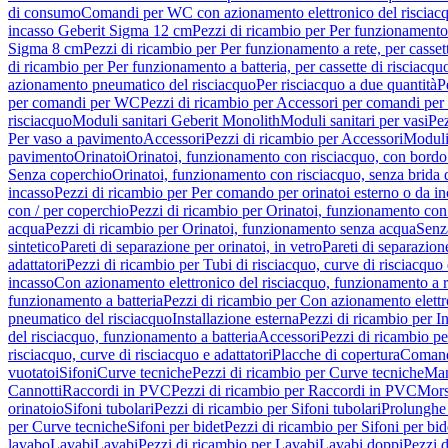
di consumo
Comandi per WC con azionamento elettronico del risciac
incasso Geberit Sigma 12 cm
Pezzi di ricambio per Per funzionamento 
Sigma 8 cm
Pezzi di ricambio per Per funzionamento a rete, per casse
di ricambio per Per funzionamento a batteria, per cassette di risciac
azionamento pneumatico del risciacquo
Per risciacquo a due quantità
P
per comandi per WC
Pezzi di ricambio per Accessori per comandi pe
risciacquo
Moduli sanitari Geberit Monolith
Moduli sanitari per vasi
Pez
Per vaso a pavimento
Accessori
Pezzi di ricambio per Accessori
Moduli 
pavimento
Orinatoi
Orinatoi, funzionamento con risciacquo, con bordo 
Senza coperchio
Orinatoi, funzionamento con risciacquo, senza brida d
incasso
Pezzi di ricambio per Per comando per orinatoi esterno o da i
con / per coperchio
Pezzi di ricambio per Orinatoi, funzionamento con 
acqua
Pezzi di ricambio per Orinatoi, funzionamento senza acqua
Senz
sintetico
Pareti di separazione per orinatoi, in vetro
Pareti di separazion
adattatori
Pezzi di ricambio per Tubi di risciacquo, curve di risciacquo 
incasso
Con azionamento elettronico del risciacquo, funzionamento a r
funzionamento a batteria
Pezzi di ricambio per Con azionamento elettr
pneumatico del risciacquo
Installazione esterna
Pezzi di ricambio per In
del risciacquo, funzionamento a batteria
Accessori
Pezzi di ricambio pe
risciacquo, curve di risciacquo e adattatori
Placche di copertura
Comand
vuotatoi
Sifoni
Curve tecniche
Pezzi di ricambio per Curve tecniche
Man
Cannotti
Raccordi in PVC
Pezzi di ricambio per Raccordi in PVC
Mors
orinatoio
Sifoni tubolari
Pezzi di ricambio per Sifoni tubolari
Prolunghe 
per Curve tecniche
Sifoni per bidet
Pezzi di ricambio per Sifoni per bid
lavabo
Lavabi
Lavabi
Pezzi di ricambio per Lavabi
Lavabi doppi
Pezzi 