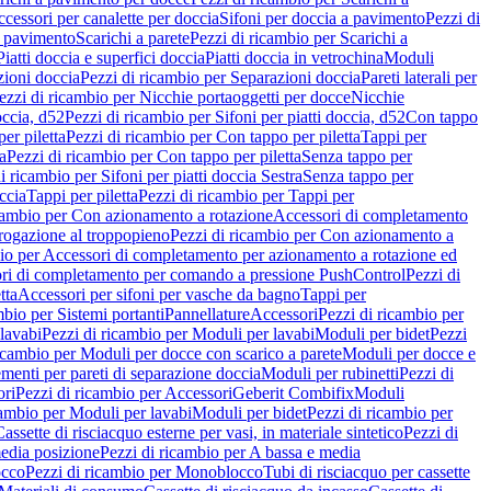
cessori per canalette per doccia
Sifoni per doccia a pavimento
Pezzi di
a pavimento
Scarichi a parete
Pezzi di ricambio per Scarichi a
iatti doccia e superfici doccia
Piatti doccia in vetrochina
Moduli
zioni doccia
Pezzi di ricambio per Separazioni doccia
Pareti laterali per
ezzi di ricambio per Nicchie portaoggetti per docce
Nicchie
occia, d52
Pezzi di ricambio per Sifoni per piatti doccia, d52
Con tappo
er piletta
Pezzi di ricambio per Con tappo per piletta
Tappi per
a
Pezzi di ricambio per Con tappo per piletta
Senza tappo per
i ricambio per Sifoni per piatti doccia Sestra
Senza tappo per
ccia
Tappi per piletta
Pezzi di ricambio per Tappi per
icambio per Con azionamento a rotazione
Accessori di completamento
rogazione al troppopieno
Pezzi di ricambio per Con azionamento a
bio per Accessori di completamento per azionamento a rotazione ed
ri di completamento per comando a pressione PushControl
Pezzi di
tta
Accessori per sifoni per vasche da bagno
Tappi per
mbio per Sistemi portanti
Pannellature
Accessori
Pezzi di ricambio per
lavabi
Pezzi di ricambio per Moduli per lavabi
Moduli per bidet
Pezzi
icambio per Moduli per docce con scarico a parete
Moduli per docce e
menti per pareti di separazione doccia
Moduli per rubinetti
Pezzi di
ori
Pezzi di ricambio per Accessori
Geberit Combifix
Moduli
cambio per Moduli per lavabi
Moduli per bidet
Pezzi di ricambio per
assette di risciacquo esterne per vasi, in materiale sintetico
Pezzi di
edia posizione
Pezzi di ricambio per A bassa e media
cco
Pezzi di ricambio per Monoblocco
Tubi di risciacquo per cassette