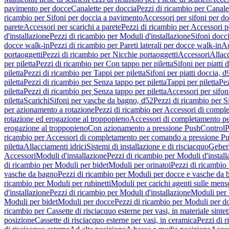
pavimento per docce
Canalette per doccia
Pezzi di ricambio per Canale
ricambio per Sifoni per doccia a pavimento
Accessori per sifoni per d
parete
Accessori per scarichi a parete
Pezzi di ricambio per Accessori pe
d'installazione
Pezzi di ricambio per Moduli d'installazione
Sifoni docci
docce walk-in
Pezzi di ricambio per Pareti laterali per docce walk-in
Ac
portaoggetti
Pezzi di ricambio per Nicchie portaoggetti
Accessori
Allac
per piletta
Pezzi di ricambio per Con tappo per piletta
Sifoni per piatti 
piletta
Pezzi di ricambio per Tappi per piletta
Sifoni per piatti doccia, d
piletta
Pezzi di ricambio per Senza tappo per piletta
Tappi per piletta
Pez
piletta
Pezzi di ricambio per Senza tappo per piletta
Accessori per sifoni
piletta
Scarichi
Sifoni per vasche da bagno, d52
Pezzi di ricambio per S
per azionamento a rotazione
Pezzi di ricambio per Accessori di compl
rotazione ed erogazione al troppopieno
Accessori di completamento pe
erogazione al troppopieno
Con azionamento a pressione PushControl
P
ricambio per Accessori di completamento per comando a pressione P
piletta
Allacciamenti idrici
Sistemi di installazione e di risciacquo
Geber
Accessori
Moduli d'installazione
Pezzi di ricambio per Moduli d'install
di ricambio per Moduli per bidet
Moduli per orinatoi
Pezzi di ricambio 
vasche da bagno
Pezzi di ricambio per Moduli per docce e vasche da
ricambio per Moduli per rubinetti
Moduli per carichi agenti sulle mens
d'installazione
Pezzi di ricambio per Moduli d'installazione
Moduli pe
Moduli per bidet
Moduli per docce
Pezzi di ricambio per Moduli per d
ricambio per Cassette di risciacquo esterne per vasi, in materiale sintet
posizione
Cassette di risciacquo esterne per vasi, in ceramica
Pezzi di r