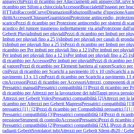
apparecchi
Pezzi di ricambio per Allacciamenti agli apparecchi
Curve t
ricambio per Sifoni a chiocciola
Accessori
Braccialetti
Fissaggi per bracc
HT
Tubi
Raccordi
Curve
Diramazioni
Riduzioni
Braghe d'ispezione
Aume
diritti
Accessori
Chiusure
Guarnizioni
Protezione antincendio, protezione
scarico
Pezzi di ricambio per Protezione antincendio per sistemi di sca
acustico del rumore trasmesso indirettamente via aria
Protezione dall'u
Geberit Pluvia
Imbuti per pluviali
Pezzi di ricambio per Imbuti per pluv
Imbuti per pluviali fino a 25 l/s
Imbuti per pluviali per canali di gronda
l/s
Imbuti per pluviali fino a 25 l/s
Pezzi di ricambio per Imbuti per pluvi
ricambio per Per imbuti per pluviali fino a 12 l/s
Per imbuti per pluviali
Per imbuti per pluviali fino a 12 l/s
Per imbuti per pluviali fino a 25 l/s
di ricambio per Accessori
Per imbuti per pluviali
Pezzi di ricambio per 
al vapore
Pezzi di ricambio per Elementi barriera al vapore
Scarico per
cm
Pezzi di ricambio per Scarichi a pavimento 10 x 10 cm
Scarichi a 
pavimento 13 x 13 cm
Pezzi di ricambio per Scarichi a pavimento 13 
cm
Accessori
Pezzi di ricambio per Accessori
Attrezzi, componenti di r
Pressatrici manuali
Pressatrici compatibilità [1]
Pezzi di ricambio per Pre
di ricambio per Attrezzi per la lavorazione dei tubi
Tappi prova pressi
Attrezzi per Geberit Volex
Pressatrici compatibilità [2]
Attrezzi per la l
ricambio per Attrezzi per Geberit Mapress
Pressatrici compatibilità [1]
pressatrici [1] / [2]
Pezzi di ricambio per Compatibilità pressatrici [1] / 
Pressatrici compatibilità [3]
Pressatrici compatibilità [4]
Pezzi di ricambi
pressione
Strumenti di controllo
Accessori
Pressatrici
Pezzi di ricambio p
Pressatrici compatibilità [2]
Pressatrici compatibilità [2XL]
Pezzi di ric
radianti Geberit
Srotolatori tubi
Attrezzi per Geberit Silent-db20 / Gebe