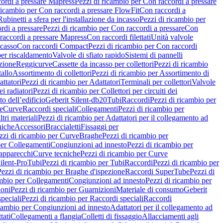
ordi a pressare Mapress
Pezzi di ricambio per Con raccordi a pressare
ricambio per Con raccordi a pressare FlowFit
Con raccordi a
Rubinetti a sfera per l'installazione da incasso
Pezzi di ricambio per
rdi a pressare
Pezzi di ricambio per Con raccordi a pressare
Con
raccordi a pressare Mapress
Con raccordi filettati
Unità valvole
ncasso
Con raccordi Compact
Pezzi di ricambio per Con raccordi
per riscaldamento
Valvole di sfiato rapido
Sistemi di pannelli
azione
Reggicurve
Cassette da incasso per collettori
Pezzi di ricambio
tallo
Assortimento di collettori
Pezzi di ricambio per Assortimento di
ttatori
Pezzi di ricambio per Adattatori
Terminali per collettori
Valvole
ei radiatori
Pezzi di ricambio per Collettori per circuiti dei
o dell’edificio
Geberit Silent-db20
Tubi
Raccordi
Pezzi di ricambio per
e
Curve
Raccordi speciali
Collegamenti
Pezzi di ricambio per
tri materiali
Pezzi di ricambio per Adattatori per il collegamento ad
niche
Accessori
Braccialetti
Fissaggi per
zzi di ricambio per Curve
Braghe
Pezzi di ricambio per
per Collegamenti
Congiunzioni ad innesto
Pezzi di ricambio per
 apparecchi
Curve tecniche
Pezzi di ricambio per Curve
ilent-Pro
Tubi
Pezzi di ricambio per Tubi
Raccordi
Pezzi di ricambio per
Pezzi di ricambio per Braghe d'ispezione
Raccordi SuperTube
Pezzi di
ambio per Collegamenti
Congiunzioni ad innesto
Pezzi di ricambio per
ioni
Pezzi di ricambio per Guarnizioni
Materiale di consumo
Geberit
peciali
Pezzi di ricambio per Raccordi speciali
Raccordi
icambio per Congiunzioni ad innesto
Adattatori per il collegamento ad
tati
Collegamenti a flangia
Colletti di fissaggio
Allacciamenti agli