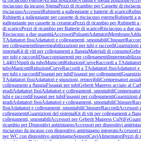
di risciacquo esterne
Ad alta posizione
A bassa e media posizione
Acces
risciacquo da incasso Sigma
Pezzi di ricambio per Cassette di risciac
risciacquo
Accessori
Rubinetti a galleggiante e batterie di scarico
Rubine
Rubinetti a galleggiante per cassette di risciacquo esterne
Rubinetti a g
galleggiante per cassette in ceramica
Pezzi di ricambio per Rubinetti a 
di scarico
Pezzi di ricambio per Batterie di scarico
Risciacquo a due qua
Risciacquo a due quantità
Accessori
Pulsanti
Adattatori
Membrane
Adduz
T
Adattatori fissi
Adattatori e collegamenti, smontabili
Chiusure
Raccord
per collegamenti
Impermeabilizzazioni per tubi e raccordi
Guarnizioni 
sistema
Kit di viti per collegamenti a flangia
Materiali di consumo
Geber
per tubi e raccordi
Disaccoppiamenti per collegamenti
Impermeabilizzaz
1.4401
Nippli da tubo
Manicotti
Riduzioni
Curve
Raccordi a T
Adattatori
tubo
Manicotti
Riduzioni
Curve
Raccordi a T
Adattatori fissi
Adattatori e
per tubi e raccordi
Fissaggi per tubi
Fissaggi per collegamenti
Guarnizio
T
Adattatori fissi
Adattatori e giunzioni, removibili
Compensatori assial
collegamenti a flangia
Fissaggi per tubi
Geberit Mapress acciaio al Car
gradi
Adattatori fissi
Adattatori e collegamenti, smontabili
Compensator
tubi e raccordi
Fissaggi per tubi
Fissaggi per collegamenti
Guarnizioni d
gradi
Adattatori fissi
Adattatori e collegamenti, smontabili
Chiusure
Rac
fissi
Adattatori e collegamenti, smontabili
Chiusure
Raccordi
Accessori 
collegamenti
Guarnizioni del sistema
Kit di viti per collegamenti a flan
collegamenti, smontabili
Accessori per Geberit Mapress CuNiFe
Guarn
ricambio per Dispositivi antiristagno
Accessori per dispositivi antirist
risciacquo da incasso con dispositivo antiristagno integrato
Accessori p
per WC con dispositivo antiristagno
Sensori
Cavi
Alimentatori
Pezzi di 