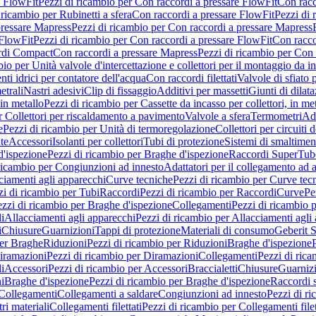
e FlowFit
Pezzi di ricambio per Con raccordi a pressare FlowFit
Con racc
 ricambio per Rubinetti a sfera
Con raccordi a pressare FlowFit
Pezzi di 
pressare Mapress
Pezzi di ricambio per Con raccordi a pressare Mapress
 FlowFit
Pezzi di ricambio per Con raccordi a pressare FlowFit
Con racco
ordi Compact
Con raccordi a pressare Mapress
Pezzi di ricambio per Con 
io per Unità valvole d'intercettazione e collettori per il montaggio da i
ti idrici per contatore dell'acqua
Con raccordi filettati
Valvole di sfiato 
etrali
Nastri adesivi
Clip di fissaggio
Additivi per massetti
Giunti di dilat
 in metallo
Pezzi di ricambio per Cassette da incasso per collettori, in me
r Collettori per riscaldamento a pavimento
Valvole a sfera
Termometri
Ada
e
Pezzi di ricambio per Unità di termoregolazione
Collettori per circuiti d
te
Accessori
Isolanti per collettori
Tubi di protezione
Sistemi di smaltiment
d'ispezione
Pezzi di ricambio per Braghe d'ispezione
Raccordi SuperTub
ricambio per Congiunzioni ad innesto
Adattatori per il collegamento ad al
ciamenti agli apparecchi
Curve tecniche
Pezzi di ricambio per Curve tec
zi di ricambio per Tubi
Raccordi
Pezzi di ricambio per Raccordi
Curve
Pe
zzi di ricambio per Braghe d'ispezione
Collegamenti
Pezzi di ricambio 
li
Allacciamenti agli apparecchi
Pezzi di ricambio per Allacciamenti agli
i
Chiusure
Guarnizioni
Tappi di protezione
Materiali di consumo
Geberit S
per Braghe
Riduzioni
Pezzi di ricambio per Riduzioni
Braghe d'ispezione
iramazioni
Pezzi di ricambio per Diramazioni
Collegamenti
Pezzi di ric
li
Accessori
Pezzi di ricambio per Accessori
Braccialetti
Chiusure
Guarniz
i
Braghe d'ispezione
Pezzi di ricambio per Braghe d'ispezione
Raccordi s
 Collegamenti
Collegamenti a saldare
Congiunzioni ad innesto
Pezzi di r
ri materiali
Collegamenti filettati
Pezzi di ricambio per Collegamenti filet