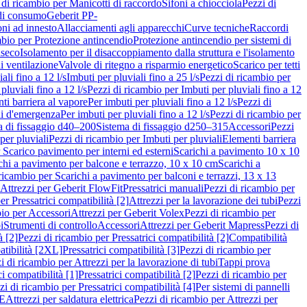
 di ricambio per Manicotti di raccordo
Sifoni a chiocciola
Pezzi di
 di consumo
Geberit PP-
ni ad innesto
Allacciamenti agli apparecchi
Curve tecniche
Raccordi
mbio per Protezione antincendio
Protezione antincendio per sistemi di
nseco
Isolamento per il disaccoppiamento dalla struttura e l'isolamento
i ventilazione
Valvole di ritegno a risparmio energetico
Scarico per tetti
ali fino a 12 l/s
Imbuti per pluviali fino a 25 l/s
Pezzi di ricambio per
pluviali fino a 12 l/s
Pezzi di ricambio per Imbuti per pluviali fino a 12
ti barriera al vapore
Per imbuti per pluviali fino a 12 l/s
Pezzi di
ni d'emergenza
Per imbuti per pluviali fino a 12 l/s
Pezzi di ricambio per
a di fissaggio d40–200
Sistema di fissaggio d250–315
Accessori
Pezzi
per pluviali
Pezzi di ricambio per Imbuti per pluviali
Elementi barriera
 Scarico pavimento per interni ed esterni
Scarichi a pavimento 10 x 10
chi a pavimento per balcone e terrazzo, 10 x 10 cm
Scarichi a
ricambio per Scarichi a pavimento per balconi e terrazzi, 13 x 13
 Attrezzi per Geberit FlowFit
Pressatrici manuali
Pezzi di ricambio per
er Pressatrici compatibilità [2]
Attrezzi per la lavorazione dei tubi
Pezzi
bio per Accessori
Attrezzi per Geberit Volex
Pezzi di ricambio per
i
Strumenti di controllo
Accessori
Attrezzi per Geberit Mapress
Pezzi di
à [2]
Pezzi di ricambio per Pressatrici compatibilità [2]
Compatibilità
atibilità [2XL]
Pressatrici compatibilità [3]
Pezzi di ricambio per
i di ricambio per Attrezzi per la lavorazione di tubi
Tappi prova
i compatibilità [1]
Pressatrici compatibilità [2]
Pezzi di ricambio per
zi di ricambio per Pressatrici compatibilità [4]
Per sistemi di pannelli
PE
Attrezzi per saldatura elettrica
Pezzi di ricambio per Attrezzi per