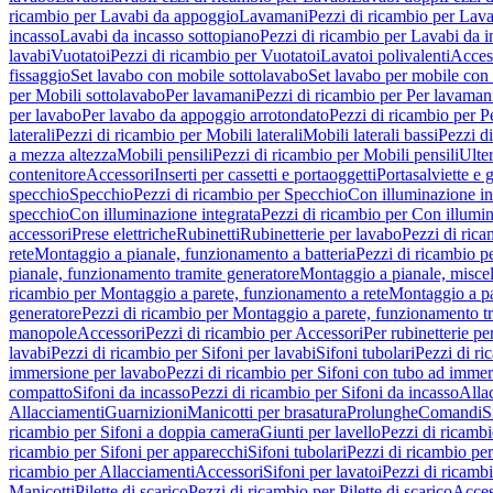
ricambio per Lavabi da appoggio
Lavamani
Pezzi di ricambio per Lav
incasso
Lavabi da incasso sottopiano
Pezzi di ricambio per Lavabi da i
lavabi
Vuotatoi
Pezzi di ricambio per Vuotatoi
Lavatoi polivalenti
Acces
fissaggio
Set lavabo con mobile sottolavabo
Set lavabo per mobile con
per Mobili sottolavabo
Per lavamani
Pezzi di ricambio per Per lavaman
per lavabo
Per lavabo da appoggio arrotondato
Pezzi di ricambio per P
laterali
Pezzi di ricambio per Mobili laterali
Mobili laterali bassi
Pezzi di
a mezza altezza
Mobili pensili
Pezzi di ricambio per Mobili pensili
Ulte
contenitore
Accessori
Inserti per cassetti e portaoggetti
Portasalviette e 
specchio
Specchio
Pezzi di ricambio per Specchio
Con illuminazione in
specchio
Con illuminazione integrata
Pezzi di ricambio per Con illumin
accessori
Prese elettriche
Rubinetti
Rubinetterie per lavabo
Pezzi di rica
rete
Montaggio a pianale, funzionamento a batteria
Pezzi di ricambio p
pianale, funzionamento tramite generatore
Montaggio a pianale, misc
ricambio per Montaggio a parete, funzionamento a rete
Montaggio a pa
generatore
Pezzi di ricambio per Montaggio a parete, funzionamento t
manopole
Accessori
Pezzi di ricambio per Accessori
Per rubinetterie pe
lavabi
Pezzi di ricambio per Sifoni per lavabi
Sifoni tubolari
Pezzi di ri
immersione per lavabo
Pezzi di ricambio per Sifoni con tubo ad immer
compatto
Sifoni da incasso
Pezzi di ricambio per Sifoni da incasso
Alla
Allacciamenti
Guarnizioni
Manicotti per brasatura
Prolunghe
Comandi
S
ricambio per Sifoni a doppia camera
Giunti per lavello
Pezzi di ricambi
ricambio per Sifoni per apparecchi
Sifoni tubolari
Pezzi di ricambio per
ricambio per Allacciamenti
Accessori
Sifoni per lavatoi
Pezzi di ricambi
Manicotti
Pilette di scarico
Pezzi di ricambio per Pilette di scarico
Acces