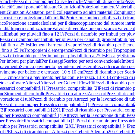
ecniche
Pezzi di ricambio per Curve tecniche
Manicotti di raccordo
Pezzi
ialetti
Canali portanti
Chiusure
Guarnizioni
Protezioni cantiere
Materiali
nti
Giunzioni
Adattatori per il collegamento ad altri materiali
Congiunzio
 acustica e protezione dall'umidità
Protezione antincendio
Pezzi di rica
rico
Protezione acustica
Isolanti per il disaccoppiamento dal rumore intri
midità
Impermeabilizzazione
Valvole di ventilazione per scarico
Valvole d
iali
Imbuti per pluviali fino a 12 l/s
Pezzi di ricambio per Imbuti per pluvi
Pezzi di ricambio per Imbuti per pluviali per canali di gronda
Imbuti per 
ali fino a 25 l/s
Elementi barriera al vapore
Pezzi di ricambio per Elemen
 fino a 25 l/s
Troppopieni d'emergenza
Pezzi di ricambio per Troppopie
Pezzi di ricambio per Per imbuti per pluviali fino a 25 l/s
Fissaggi
Sistem
Per imbuti per pluviali
Per fissaggi
Scarico per tetti convenzionale
Imbuti 
 pavimento
Scarico pavimento per interni ed esterni
Pezzi di ricambio per
pavimento per balcone e terrazzo, 10 x 10 cm
Pezzi di ricambio per Scari
x 13 cm
Scarichi a pavimento per balconi e terrazzi, 13 x 13 cm
Pezzi di 
ete e software
Attrezzi
Attrezzi per Geberit FlowFit
Pezzi di ricambio per
ssatrici compatibilità [1]
Pressatrici compatibilità [2]
Pezzi di ricambio p
one
Strumenti di controllo
Pressatrici con attrezzi
Accessori
Pezzi di ricam
avorazione di tubi
Pezzi di ricambio per Attrezzi per la lavorazione di tub
Pezzi di ricambio per Pressatrici compatibilità [1]
Pressatrici compatibilit
[2]
Pressatrici compatibilità [2XL]
Pezzi di ricambio per Pressatrici comp
o per Pressatrici compatibilità [4]
Attrezzi per la lavorazione di tubi
Pezz
er Pressatrici
Pressatrici compatibilità [1]
Pezzi di ricambio per Pressatric
ambio per Pressatrici compatibilità [2XL]
Pressatrici compatibilità [4]
Pez
rit PE
Pezzi di ricambio per Attrezzi per Geberit Silent-db20 / Geberit 