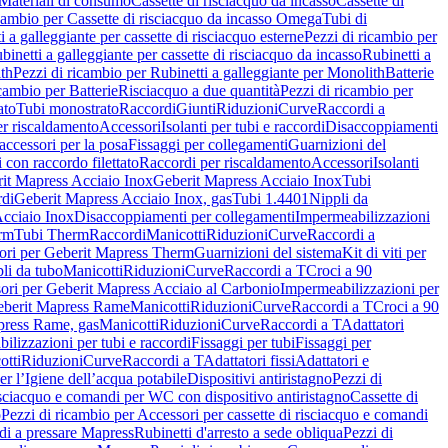
Materiali di consumo
Cassette di risciacquo da incasso
Cassette di
icambio per Cassette di risciacquo da incasso Omega
Tubi di
i a galleggiante per cassette di risciacquo esterne
Pezzi di ricambio per
binetti a galleggiante per cassette di risciacquo da incasso
Rubinetti a
ith
Pezzi di ricambio per Rubinetti a galleggiante per Monolith
Batterie
icambio per Batterie
Risciacquo a due quantità
Pezzi di ricambio per
ato
Tubi monostrato
Raccordi
Giunti
Riduzioni
Curve
Raccordi a
r riscaldamento
Accessori
Isolanti per tubi e raccordi
Disaccoppiamenti
accessori per la posa
Fissaggi per collegamenti
Guarnizioni del
i con raccordo filettato
Raccordi per riscaldamento
Accessori
Isolanti
it Mapress Acciaio Inox
Geberit Mapress Acciaio Inox
Tubi
di
Geberit Mapress Acciaio Inox, gas
Tubi 1.4401
Nippli da
Acciaio Inox
Disaccoppiamenti per collegamenti
Impermeabilizzazioni
rm
Tubi Therm
Raccordi
Manicotti
Riduzioni
Curve
Raccordi a
ori per Geberit Mapress Therm
Guarnizioni del sistema
Kit di viti per
li da tubo
Manicotti
Riduzioni
Curve
Raccordi a T
Croci a 90
ori per Geberit Mapress Acciaio al Carbonio
Impermeabilizzazioni per
berit Mapress Rame
Manicotti
Riduzioni
Curve
Raccordi a T
Croci a 90
press Rame, gas
Manicotti
Riduzioni
Curve
Raccordi a T
Adattatori
ilizzazioni per tubi e raccordi
Fissaggi per tubi
Fissaggi per
otti
Riduzioni
Curve
Raccordi a T
Adattatori fissi
Adattatori e
er l’Igiene dell’acqua potabile
Dispositivi antiristagno
Pezzi di
isciacquo e comandi per WC con dispositivo antiristagno
Cassette di
o
Pezzi di ricambio per Accessori per cassette di risciacquo e comandi
di a pressare Mapress
Rubinetti d'arresto a sede obliqua
Pezzi di