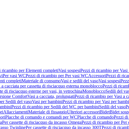
i ricambio per Elementi completi
Vasi sospesi
Pezzi di ricambio per Vasi
vi
Per vasi WC
Pezzi di ricambio per Per vasi WC
Accessori
Pezzi di ric
nti completi
Materiale di consumo
Vasi e sedili del vaso
Vasi sospesi
Pezz
 a cacciata per cassetta di risciacquo esterna monoblocco
Pezzi di ricamb
te di risciacquo esterne per vasi, in vetrochina
Monoblocco
Sedili del va
ersione Comfort
Vasi a cacciata, prolungati
Pezzi di ricambio per Vasi a c
er Sedili del vaso
Vasi per bambini
Pezzi di ricambio per Vasi per bambi
ambini
Pezzi di ricambio per Sedili del WC per bambini
Sedili del vaso
P
ri
Allacciamenti
Materiale di fissaggio
Ulteriori accessori
Bidet
Bidet sosp
ori
Placche di comando e comandi per WC
Placche di comando
Pezzi di
ma
Per cassette di risciacquo da incasso Omega
Pezzi di ricambio per Per
ncasso Twinline
Per cassette di risciacquo da incasso 300T
Pezzi di ricamb