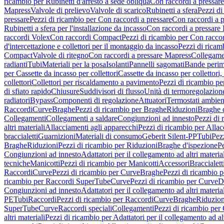
ricambio per Rubinetti d'arresto a sede obliqua
Con raccordi a pressar
Mapress
Valvole di prelievo
Valvole di scarico
Rubinetti a sfera
Pezzi di
pressare
Pezzi di ricambio per Con raccordi a pressare
Con raccordi a 
Rubinetti a sfera per l'installazione da incasso
Con raccordi a pressare
raccordi Volex
Con raccordi Compact
Pezzi di ricambio per Con racc
d'intercettazione e collettori per il montaggio da incasso
Pezzi di ricamb
Compact
Valvole di ritegno
Con raccordi a pressare Mapress
Collegamen
radianti
Tubi
Materiali per la posa
Isolanti
Pannelli sagomati
Bande perim
per Cassette da incasso per collettori
Cassette da incasso per collettori,
collettori
Collettori per riscaldamento a pavimento
Pezzi di ricambio pe
di sfiato rapido
Chiusure
Suddivisori di flusso
Unità di termoregolazion
radiatori
Bypass
Componenti di regolazione
Attuatori
Termostati ambien
Raccordi
Curve
Braghe
Pezzi di ricambio per Braghe
Riduzioni
Braghe 
Collegamenti
Collegamenti a saldare
Congiunzioni ad innesto
Pezzi di 
altri materiali
Allacciamenti agli apparecchi
Pezzi di ricambio per Allac
braccialetti
Guarnizioni
Materiali di consumo
Geberit Silent-PP
Tubi
Pez
Braghe
Riduzioni
Pezzi di ricambio per Riduzioni
Braghe d'ispezione
Pe
Congiunzioni ad innesto
Adattatori per il collegamento ad altri materia
tecniche
Manicotti
Pezzi di ricambio per Manicotti
Accessori
Braccialett
Raccordi
Curve
Pezzi di ricambio per Curve
Braghe
Pezzi di ricambio 
ricambio per Raccordi SuperTube
Curve
Pezzi di ricambio per Curve
D
Congiunzioni ad innesto
Adattatori per il collegamento ad altri materia
PE
Tubi
Raccordi
Pezzi di ricambio per Raccordi
Curve
Braghe
Riduzion
SuperTube
Curve
Raccordi speciali
Collegamenti
Pezzi di ricambio per
altri materiali
Pezzi di ricambio per Adattatori per il collegamento ad alt