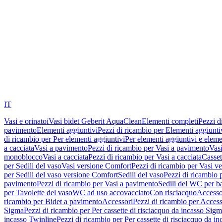
IT
Vasi e orinatoi
Vasi bidet Geberit AquaClean
Elementi completi
Pezzi d
pavimento
Elementi aggiuntivi
Pezzi di ricambio per Elementi aggiunti
di ricambio per Per elementi aggiuntivi
Per elementi aggiuntivi e eleme
a cacciata
Vasi a pavimento
Pezzi di ricambio per Vasi a pavimento
Vasi
monoblocco
Vasi a cacciata
Pezzi di ricambio per Vasi a cacciata
Casset
per Sedili del vaso
Vasi versione Comfort
Pezzi di ricambio per Vasi v
per Sedili del vaso versione Comfort
Sedili del vaso
Pezzi di ricambio p
pavimento
Pezzi di ricambio per Vasi a pavimento
Sedili del WC per b
per Tavolette del vaso
WC ad uso accovacciato
Con risciacquo
Accesso
ricambio per Bidet a pavimento
Accessori
Pezzi di ricambio per Access
Sigma
Pezzi di ricambio per Per cassette di risciacquo da incasso Sig
incasso Twinline
Pezzi di ricambio per Per cassette di risciacquo da i