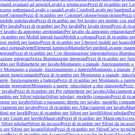
amani
Lavamani ad angolo
Lavabi a semincasso
Pezzi di ricambio per La
ncasso sottopiano
Lavabi a canale
Lavabi Comfort
Lavabi per bambini
La
sori
Colonne
Pezzi di ricambio per Colonne
Colonne
Semicolonne
Pezzi 
 mobile sottolavabo
Pezzi di ricambio per Set lavabo per mobile con mob
i
Per lavabi
Pezzi di ricambio per Per lavabi
Per lavabi doppi
Pezzi di ric
er lavabo da appoggio arrotondato
Per lavabo da appoggio rettangolare
P
 ricambio per Mobili laterali bassi
Mobili a colonna
Pezzi di ricambio pe
riori mobili per bagno
Pezzi di ricambio per Ulteriori mobili per bagno
Me
ganci portasalviette
Elementi luminosi
Maniglie
Set piedini
Lavagne magne
tegrata
Pezzi di ricambio per Con illuminazione integrata
Senza illumina
azione integrata
Senza illuminazione integrata
Pezzi di ricambio per Sen
mbio per Rubinetterie per lavabo
Montaggio a pianale, funzionamento a 
er Montaggio a pianale, funzionamento a batteria
Montaggio a pianale, 
elatore monocomando
Pezzi di ricambio per Montaggio a pianale, misc
rete, funzionamento a batteria
Pezzi di ricambio per Montaggio a parete
ramite generatore
Montaggio a parete, miscelatore a due manopole
Pezzi 
r lavabo
Pezzi di ricambio per Per rubinetterie per lavabo
Allacciamenti a
cambio per Sifoni tubolari
Sifoni tubolari, modello compatto
Pezzi di ric
sione per lavabo
Sifoni a passaggio diretto per lavabo, modello compatt
cciamenti per lavabo
Pezzi di ricambio per Allacciamenti per lavabo
Mani
ifoni per lavelli
Pezzi di ricambio per Sifoni per lavelli
Sifoni tubolari
Pez
o per Giunti per lavello
Manicotti
Pezzi di ricambio per Manicotti
Access
 Sifoni tubolari
Sifoni da incasso
Pezzi di ricambio per Sifoni da incasso
o per Sifoni per lavatoi
Sifoni
Pezzi di ricambio per Sifoni
Curve tecnich
sori
Pezzi di ricambio per Accessori
Docce e vasche da bagno
Docce
Sca