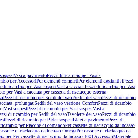
 sospesi
Vasi a pavimento
Pezzi di ricambio per Vasi a
ambio per Accessori
Per elementi completi
Per elementi aggiuntivi
Pezzi
i di ricambio per Vasi sospesi
Vasi a cacciata
Pezzi di ricambio per Vasi
io per Vasi a cacciata per cassetta di risciacquo esterna
so
Pezzi di ricambio per Sedili del vaso
Sedili del vaso
Pezzi di ricambio
acciata, prolungati
Sedili del vaso versione Comfort
Pezzi di ricambio
ni
Vasi sospesi
Pezzi di ricambio per Vasi sospesi
Vasi a
ezzi di ricambio per Sedili del vaso
Tavolette del vaso
Pezzi di ricambio
esi
Pezzi di ricambio per Bidet sospesi
Bidet a pavimento
Pezzi di
 ricambio per Placche di comando
Per cassette di risciacquo da incasso
 cassette di risciacquo da incasso Omega
Per cassette di risciacquo da
io per Per cassette di risciacquo da incasso 300T
Accessori
Materiale