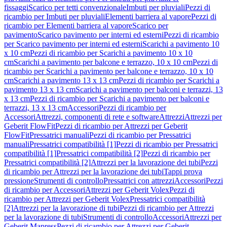
fissaggi
Scarico per tetti convenzionale
Imbuti per pluviali
Pezzi di
ricambio per Imbuti per pluviali
Elementi barriera al vapore
Pezzi di
ricambio per Elementi barriera al vapore
Scarico per
pavimento
Scarico pavimento per interni ed esterni
Pezzi di ricambio
per Scarico pavimento per interni ed esterni
Scarichi a pavimento 10
x 10 cm
Pezzi di ricambio per Scarichi a pavimento 10 x 10
cm
Scarichi a pavimento per balcone e terrazzo, 10 x 10 cm
Pezzi di
ricambio per Scarichi a pavimento per balcone e terrazzo, 10 x 10
cm
Scarichi a pavimento 13 x 13 cm
Pezzi di ricambio per Scarichi a
pavimento 13 x 13 cm
Scarichi a pavimento per balconi e terrazzi, 13
x 13 cm
Pezzi di ricambio per Scarichi a pavimento per balconi e
terrazzi, 13 x 13 cm
Accessori
Pezzi di ricambio per
Accessori
Attrezzi, componenti di rete e software
Attrezzi
Attrezzi per
Geberit FlowFit
Pezzi di ricambio per Attrezzi per Geberit
FlowFit
Pressatrici manuali
Pezzi di ricambio per Pressatrici
manuali
Pressatrici compatibilità [1]
Pezzi di ricambio per Pressatrici
compatibilità [1]
Pressatrici compatibilità [2]
Pezzi di ricambio per
Pressatrici compatibilità [2]
Attrezzi per la lavorazione dei tubi
Pezzi
di ricambio per Attrezzi per la lavorazione dei tubi
Tappi prova
pressione
Strumenti di controllo
Pressatrici con attrezzi
Accessori
Pezzi
di ricambio per Accessori
Attrezzi per Geberit Volex
Pezzi di
ricambio per Attrezzi per Geberit Volex
Pressatrici compatibilità
[2]
Attrezzi per la lavorazione di tubi
Pezzi di ricambio per Attrezzi
per la lavorazione di tubi
Strumenti di controllo
Accessori
Attrezzi per
Geberit Mapress
Pezzi di ricambio per Attrezzi per Geberit