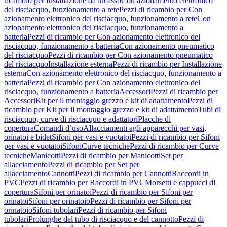
ricambio per Installazione da incasso
Con azionamento elettronico
del risciacquo, funzionamento a rete
Pezzi di ricambio per Con
azionamento elettronico del risciacquo, funzionamento a rete
Con
azionamento elettronico del risciacquo, funzionamento a
batteria
Pezzi di ricambio per Con azionamento elettronico del
risciacquo, funzionamento a batteria
Con azionamento pneumatico
del risciacquo
Pezzi di ricambio per Con azionamento pneumatico
del risciacquo
Installazione esterna
Pezzi di ricambio per Installazione
esterna
Con azionamento elettronico del risciacquo, funzionamento a
batteria
Pezzi di ricambio per Con azionamento elettronico del
risciacquo, funzionamento a batteria
Accessori
Pezzi di ricambio per
Accessori
Kit per il montaggio grezzo e kit di adattamento
Pezzi di
ricambio per Kit per il montaggio grezzo e kit di adattamento
Tubi di
risciacquo, curve di risciacquo e adattatori
Placche di
copertura
Comandi d’uso
Allacciamenti agli apparecchi per vasi,
orinatoi e bidet
Sifoni per vasi e vuotatoi
Pezzi di ricambio per Sifoni
per vasi e vuotatoi
Sifoni
Curve tecniche
Pezzi di ricambio per Curve
tecniche
Manicotti
Pezzi di ricambio per Manicotti
Set per
allacciamento
Pezzi di ricambio per Set per
allacciamento
Cannotti
Pezzi di ricambio per Cannotti
Raccordi in
PVC
Pezzi di ricambio per Raccordi in PVC
Morsetti e cappucci di
copertura
Sifoni per orinatoi
Pezzi di ricambio per Sifoni per
orinatoi
Sifoni per orinatoio
Pezzi di ricambio per Sifoni per
orinatoio
Sifoni tubolari
Pezzi di ricambio per Sifoni
tubolari
Prolunghe del tubo di risciacquo e del cannotto
Pezzi di