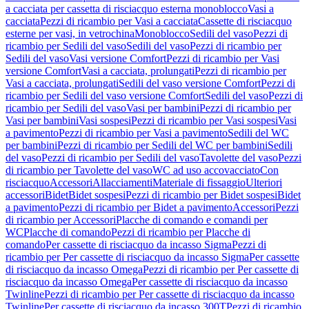
a cacciata per cassetta di risciacquo esterna monoblocco
Vasi a
cacciata
Pezzi di ricambio per Vasi a cacciata
Cassette di risciacquo
esterne per vasi, in vetrochina
Monoblocco
Sedili del vaso
Pezzi di
ricambio per Sedili del vaso
Sedili del vaso
Pezzi di ricambio per
Sedili del vaso
Vasi versione Comfort
Pezzi di ricambio per Vasi
versione Comfort
Vasi a cacciata, prolungati
Pezzi di ricambio per
Vasi a cacciata, prolungati
Sedili del vaso versione Comfort
Pezzi di
ricambio per Sedili del vaso versione Comfort
Sedili del vaso
Pezzi di
ricambio per Sedili del vaso
Vasi per bambini
Pezzi di ricambio per
Vasi per bambini
Vasi sospesi
Pezzi di ricambio per Vasi sospesi
Vasi
a pavimento
Pezzi di ricambio per Vasi a pavimento
Sedili del WC
per bambini
Pezzi di ricambio per Sedili del WC per bambini
Sedili
del vaso
Pezzi di ricambio per Sedili del vaso
Tavolette del vaso
Pezzi
di ricambio per Tavolette del vaso
WC ad uso accovacciato
Con
risciacquo
Accessori
Allacciamenti
Materiale di fissaggio
Ulteriori
accessori
Bidet
Bidet sospesi
Pezzi di ricambio per Bidet sospesi
Bidet
a pavimento
Pezzi di ricambio per Bidet a pavimento
Accessori
Pezzi
di ricambio per Accessori
Placche di comando e comandi per
WC
Placche di comando
Pezzi di ricambio per Placche di
comando
Per cassette di risciacquo da incasso Sigma
Pezzi di
ricambio per Per cassette di risciacquo da incasso Sigma
Per cassette
di risciacquo da incasso Omega
Pezzi di ricambio per Per cassette di
risciacquo da incasso Omega
Per cassette di risciacquo da incasso
Twinline
Pezzi di ricambio per Per cassette di risciacquo da incasso
Twinline
Per cassette di risciacquo da incasso 300T
Pezzi di ricambio