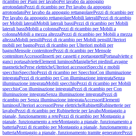
ricambio per Piani per lavabo
Per lavabo da appoggio
arrotondato
Pezzi di ricambio per Per lavabo da appoggio
arrotondato
Per lavabo da appoggio rettangolare
Pezzi di ricambio per
Per lavabo da appoggio rettangolare
Mobili laterali
Pezzi di ricambio
per Mobili laterali
Mobili laterali bassi
Pezzi di ricambio per Mobili
laterali bassi
Mobili a colonna
Pezzi di ricambio per Mobili a
colonna
Mobili a mezza altezza
Pezzi di ricambio per Mobili a mezza
altezza
Mobili pensili
Pezzi di ricambio per Mobili pensili
Ulteriori
mobili per bagno
Pezzi di ricambio per Ulteriori mobili per
bagno
Mensole contenitore
Pezzi di ricambio per Mensole
contenitore
Accessori
Inserti per cassetti e portaoggetti
Portasalviette e
ganci portasalviette
Elementi luminosi
Maniglie
Set piedini
Lavagne
magnetiche
Prese elettriche
Ulteriori accessori
Specchi e mobili
specchio
Specchio
Pezzi di ricambio per Specchio
Con illuminazione
integrata
Pezzi di ricambio per Con illuminazione integrata
Senza
illuminazione integrata
Mobili specchio
Pezzi di ricambio per Mobili
specchio
Con illuminazione integrata
Pezzi di ricambio per Con
illuminazione integrata
Senza illuminazione integrata
Pezzi di
ricambio per Senza illuminazione integrata
Accessori
Elementi
luminosi
Ulteriori accessori
Prese elettriche
Rubinetti
Rubinetterie per
lavabo
Pezzi di ricambio per Rubinetterie per lavabo
Montaggio a
pianale, funzionamento a rete
Pezzi di ricambio per Montaggio a
pianale, funzionamento a rete
Montaggio a pianale, funzionamento a
batteria
Pezzi di ricambio per Montaggio a pianale, funzionamento a
batteria
Montaggio a pianale, funzionamento tramite generatore
Pezzi