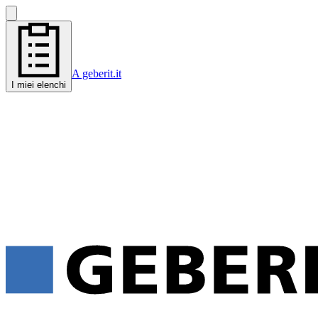
A geberit.it
I miei elenchi