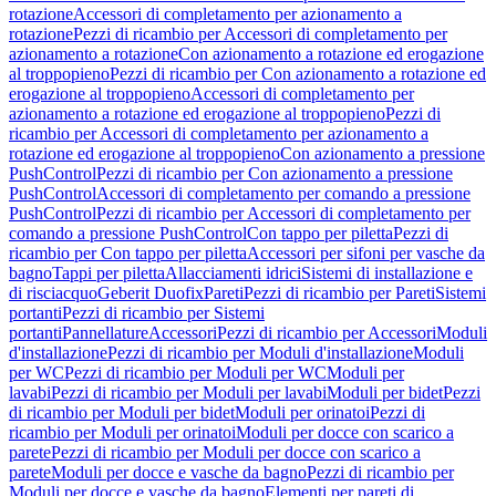
rotazione
Accessori di completamento per azionamento a
rotazione
Pezzi di ricambio per Accessori di completamento per
azionamento a rotazione
Con azionamento a rotazione ed erogazione
al troppopieno
Pezzi di ricambio per Con azionamento a rotazione ed
erogazione al troppopieno
Accessori di completamento per
azionamento a rotazione ed erogazione al troppopieno
Pezzi di
ricambio per Accessori di completamento per azionamento a
rotazione ed erogazione al troppopieno
Con azionamento a pressione
PushControl
Pezzi di ricambio per Con azionamento a pressione
PushControl
Accessori di completamento per comando a pressione
PushControl
Pezzi di ricambio per Accessori di completamento per
comando a pressione PushControl
Con tappo per piletta
Pezzi di
ricambio per Con tappo per piletta
Accessori per sifoni per vasche da
bagno
Tappi per piletta
Allacciamenti idrici
Sistemi di installazione e
di risciacquo
Geberit Duofix
Pareti
Pezzi di ricambio per Pareti
Sistemi
portanti
Pezzi di ricambio per Sistemi
portanti
Pannellature
Accessori
Pezzi di ricambio per Accessori
Moduli
d'installazione
Pezzi di ricambio per Moduli d'installazione
Moduli
per WC
Pezzi di ricambio per Moduli per WC
Moduli per
lavabi
Pezzi di ricambio per Moduli per lavabi
Moduli per bidet
Pezzi
di ricambio per Moduli per bidet
Moduli per orinatoi
Pezzi di
ricambio per Moduli per orinatoi
Moduli per docce con scarico a
parete
Pezzi di ricambio per Moduli per docce con scarico a
parete
Moduli per docce e vasche da bagno
Pezzi di ricambio per
Moduli per docce e vasche da bagno
Elementi per pareti di