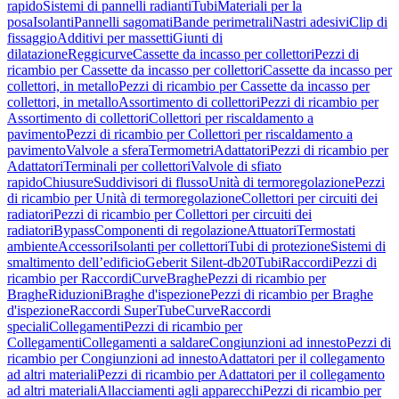
rapido
Sistemi di pannelli radianti
Tubi
Materiali per la
posa
Isolanti
Pannelli sagomati
Bande perimetrali
Nastri adesivi
Clip di
fissaggio
Additivi per massetti
Giunti di
dilatazione
Reggicurve
Cassette da incasso per collettori
Pezzi di
ricambio per Cassette da incasso per collettori
Cassette da incasso per
collettori, in metallo
Pezzi di ricambio per Cassette da incasso per
collettori, in metallo
Assortimento di collettori
Pezzi di ricambio per
Assortimento di collettori
Collettori per riscaldamento a
pavimento
Pezzi di ricambio per Collettori per riscaldamento a
pavimento
Valvole a sfera
Termometri
Adattatori
Pezzi di ricambio per
Adattatori
Terminali per collettori
Valvole di sfiato
rapido
Chiusure
Suddivisori di flusso
Unità di termoregolazione
Pezzi
di ricambio per Unità di termoregolazione
Collettori per circuiti dei
radiatori
Pezzi di ricambio per Collettori per circuiti dei
radiatori
Bypass
Componenti di regolazione
Attuatori
Termostati
ambiente
Accessori
Isolanti per collettori
Tubi di protezione
Sistemi di
smaltimento dell’edificio
Geberit Silent-db20
Tubi
Raccordi
Pezzi di
ricambio per Raccordi
Curve
Braghe
Pezzi di ricambio per
Braghe
Riduzioni
Braghe d'ispezione
Pezzi di ricambio per Braghe
d'ispezione
Raccordi SuperTube
Curve
Raccordi
speciali
Collegamenti
Pezzi di ricambio per
Collegamenti
Collegamenti a saldare
Congiunzioni ad innesto
Pezzi di
ricambio per Congiunzioni ad innesto
Adattatori per il collegamento
ad altri materiali
Pezzi di ricambio per Adattatori per il collegamento
ad altri materiali
Allacciamenti agli apparecchi
Pezzi di ricambio per