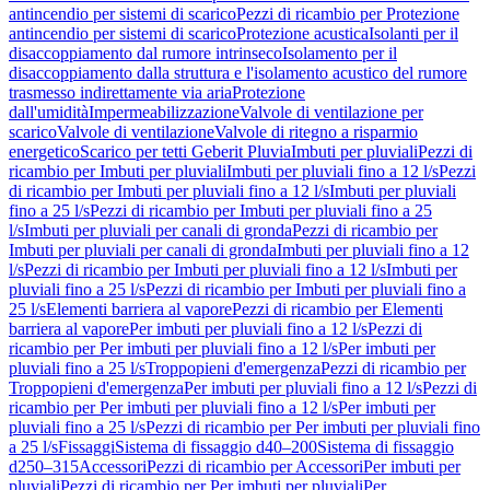
antincendio per sistemi di scarico
Pezzi di ricambio per Protezione
antincendio per sistemi di scarico
Protezione acustica
Isolanti per il
disaccoppiamento dal rumore intrinseco
Isolamento per il
disaccoppiamento dalla struttura e l'isolamento acustico del rumore
trasmesso indirettamente via aria
Protezione
dall'umidità
Impermeabilizzazione
Valvole di ventilazione per
scarico
Valvole di ventilazione
Valvole di ritegno a risparmio
energetico
Scarico per tetti Geberit Pluvia
Imbuti per pluviali
Pezzi di
ricambio per Imbuti per pluviali
Imbuti per pluviali fino a 12 l/s
Pezzi
di ricambio per Imbuti per pluviali fino a 12 l/s
Imbuti per pluviali
fino a 25 l/s
Pezzi di ricambio per Imbuti per pluviali fino a 25
l/s
Imbuti per pluviali per canali di gronda
Pezzi di ricambio per
Imbuti per pluviali per canali di gronda
Imbuti per pluviali fino a 12
l/s
Pezzi di ricambio per Imbuti per pluviali fino a 12 l/s
Imbuti per
pluviali fino a 25 l/s
Pezzi di ricambio per Imbuti per pluviali fino a
25 l/s
Elementi barriera al vapore
Pezzi di ricambio per Elementi
barriera al vapore
Per imbuti per pluviali fino a 12 l/s
Pezzi di
ricambio per Per imbuti per pluviali fino a 12 l/s
Per imbuti per
pluviali fino a 25 l/s
Troppopieni d'emergenza
Pezzi di ricambio per
Troppopieni d'emergenza
Per imbuti per pluviali fino a 12 l/s
Pezzi di
ricambio per Per imbuti per pluviali fino a 12 l/s
Per imbuti per
pluviali fino a 25 l/s
Pezzi di ricambio per Per imbuti per pluviali fino
a 25 l/s
Fissaggi
Sistema di fissaggio d40–200
Sistema di fissaggio
d250–315
Accessori
Pezzi di ricambio per Accessori
Per imbuti per
pluviali
Pezzi di ricambio per Per imbuti per pluviali
Per