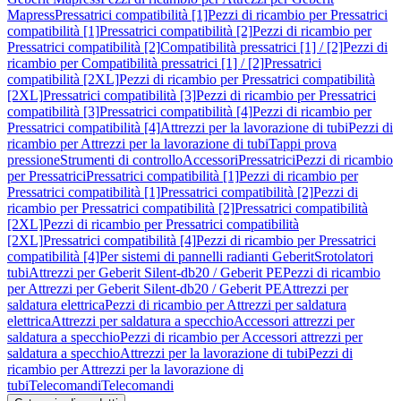
Mapress
Pressatrici compatibilità [1]
Pezzi di ricambio per Pressatrici
compatibilità [1]
Pressatrici compatibilità [2]
Pezzi di ricambio per
Pressatrici compatibilità [2]
Compatibilità pressatrici [1] / [2]
Pezzi di
ricambio per Compatibilità pressatrici [1] / [2]
Pressatrici
compatibilità [2XL]
Pezzi di ricambio per Pressatrici compatibilità
[2XL]
Pressatrici compatibilità [3]
Pezzi di ricambio per Pressatrici
compatibilità [3]
Pressatrici compatibilità [4]
Pezzi di ricambio per
Pressatrici compatibilità [4]
Attrezzi per la lavorazione di tubi
Pezzi di
ricambio per Attrezzi per la lavorazione di tubi
Tappi prova
pressione
Strumenti di controllo
Accessori
Pressatrici
Pezzi di ricambio
per Pressatrici
Pressatrici compatibilità [1]
Pezzi di ricambio per
Pressatrici compatibilità [1]
Pressatrici compatibilità [2]
Pezzi di
ricambio per Pressatrici compatibilità [2]
Pressatrici compatibilità
[2XL]
Pezzi di ricambio per Pressatrici compatibilità
[2XL]
Pressatrici compatibilità [4]
Pezzi di ricambio per Pressatrici
compatibilità [4]
Per sistemi di pannelli radianti Geberit
Srotolatori
tubi
Attrezzi per Geberit Silent-db20 / Geberit PE
Pezzi di ricambio
per Attrezzi per Geberit Silent-db20 / Geberit PE
Attrezzi per
saldatura elettrica
Pezzi di ricambio per Attrezzi per saldatura
elettrica
Attrezzi per saldatura a specchio
Accessori attrezzi per
saldatura a specchio
Pezzi di ricambio per Accessori attrezzi per
saldatura a specchio
Attrezzi per la lavorazione di tubi
Pezzi di
ricambio per Attrezzi per la lavorazione di
tubi
Telecomandi
Telecomandi