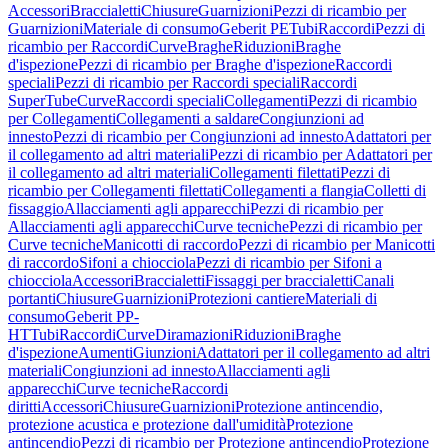
Accessori
Braccialetti
Chiusure
Guarnizioni
Pezzi di ricambio per
Guarnizioni
Materiale di consumo
Geberit PE
Tubi
Raccordi
Pezzi di
ricambio per Raccordi
Curve
Braghe
Riduzioni
Braghe
d'ispezione
Pezzi di ricambio per Braghe d'ispezione
Raccordi
speciali
Pezzi di ricambio per Raccordi speciali
Raccordi
SuperTube
Curve
Raccordi speciali
Collegamenti
Pezzi di ricambio
per Collegamenti
Collegamenti a saldare
Congiunzioni ad
innesto
Pezzi di ricambio per Congiunzioni ad innesto
Adattatori per
il collegamento ad altri materiali
Pezzi di ricambio per Adattatori per
il collegamento ad altri materiali
Collegamenti filettati
Pezzi di
ricambio per Collegamenti filettati
Collegamenti a flangia
Colletti di
fissaggio
Allacciamenti agli apparecchi
Pezzi di ricambio per
Allacciamenti agli apparecchi
Curve tecniche
Pezzi di ricambio per
Curve tecniche
Manicotti di raccordo
Pezzi di ricambio per Manicotti
di raccordo
Sifoni a chiocciola
Pezzi di ricambio per Sifoni a
chiocciola
Accessori
Braccialetti
Fissaggi per braccialetti
Canali
portanti
Chiusure
Guarnizioni
Protezioni cantiere
Materiali di
consumo
Geberit PP-
HT
Tubi
Raccordi
Curve
Diramazioni
Riduzioni
Braghe
d'ispezione
Aumenti
Giunzioni
Adattatori per il collegamento ad altri
materiali
Congiunzioni ad innesto
Allacciamenti agli
apparecchi
Curve tecniche
Raccordi
diritti
Accessori
Chiusure
Guarnizioni
Protezione antincendio,
protezione acustica e protezione dall'umidità
Protezione
antincendio
Pezzi di ricambio per Protezione antincendio
Protezione