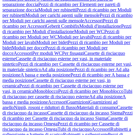
separazione doccia
Pezzi di ricambio per Elementi per pareti di
separazione doccia
Moduli per rubinetti
Pezzi di ricambio per Moduli
per rubinetti
Moduli per carichi agenti sulle mensole
Pezzi di ricambio
per Moduli per carichi agenti sulle mensole
Accessori
Pezzi di
ricambio per Accessori
Geberit Combifix
Moduli d'installazione
Pezzi
di ricambio per Moduli d'installazione
Moduli per WC
Pezzi di
ricambio per Moduli per WC
Moduli per lavabi
Pezzi di ricambio per
Moduli per lavabi
Moduli per bidet
Pezzi di ricambio per Moduli per
bidet
Moduli per docce
Pezzi di ricambio per Moduli per
docce
Accessori
Per moduli WC
Per fissaggi
Cassette di risciacquo
esterne
Cassette di risciacquo esterne per vasi, in materiale
sintetico
Pezzi di ricambio per Cassette di risciacquo esterne per vasi,
in materiale sintetico
Ad alta posizione
Pezzi di ricambio per Ad alta
posizione
A bassa e media posizione
Pezzi di ricambio per A bassa e
media posizione
Cassette di risciacquo esterne per vasi, in
ceramica
Pezzi di ricambio per Cassette di risciacquo esterne per
vasi, in ceramica
Monoblocco
Pezzi di ricambio per Monoblocco
Tubi
di risciacquo per cassette di risciacquo esterne
Ad alta posizione
A
bassa e media posizione
Accessori
Guarnizioni
Guarnizioni ad
anello
Nippli, rosoni e riduttori di flusso
Materiali di consumo
Cassette
di risciacquo da incasso
Cassette di risciacquo da incasso Sigma
Pezzi
di ricambio per Cassette di risciacquo da incasso Sigma
Cassette di
risciacquo da incasso Omega
Pezzi di ricambio per Cassette di
risciacquo da incasso Omega
Tubi di risciacquo
Accessori
Rubinetti a
galleggiante e batterie di scarico
Rubinetti a galleggiante
Pezzi di