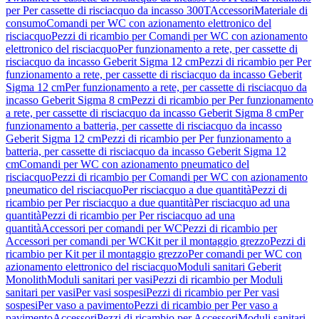
per Per cassette di risciacquo da incasso 300T
Accessori
Materiale di
consumo
Comandi per WC con azionamento elettronico del
risciacquo
Pezzi di ricambio per Comandi per WC con azionamento
elettronico del risciacquo
Per funzionamento a rete, per cassette di
risciacquo da incasso Geberit Sigma 12 cm
Pezzi di ricambio per Per
funzionamento a rete, per cassette di risciacquo da incasso Geberit
Sigma 12 cm
Per funzionamento a rete, per cassette di risciacquo da
incasso Geberit Sigma 8 cm
Pezzi di ricambio per Per funzionamento
a rete, per cassette di risciacquo da incasso Geberit Sigma 8 cm
Per
funzionamento a batteria, per cassette di risciacquo da incasso
Geberit Sigma 12 cm
Pezzi di ricambio per Per funzionamento a
batteria, per cassette di risciacquo da incasso Geberit Sigma 12
cm
Comandi per WC con azionamento pneumatico del
risciacquo
Pezzi di ricambio per Comandi per WC con azionamento
pneumatico del risciacquo
Per risciacquo a due quantità
Pezzi di
ricambio per Per risciacquo a due quantità
Per risciacquo ad una
quantità
Pezzi di ricambio per Per risciacquo ad una
quantità
Accessori per comandi per WC
Pezzi di ricambio per
Accessori per comandi per WC
Kit per il montaggio grezzo
Pezzi di
ricambio per Kit per il montaggio grezzo
Per comandi per WC con
azionamento elettronico del risciacquo
Moduli sanitari Geberit
Monolith
Moduli sanitari per vasi
Pezzi di ricambio per Moduli
sanitari per vasi
Per vasi sospesi
Pezzi di ricambio per Per vasi
sospesi
Per vaso a pavimento
Pezzi di ricambio per Per vaso a
pavimento
Accessori
Pezzi di ricambio per Accessori
Moduli sanitari