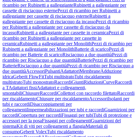
ricambio per Rubinetti a galleggiante
Rubinetti a galleggiante per
cassette di risciacquo esterne
Pezzi di ricambio per Rubinetti a
galleggiante per cassette di risciacquo esterne
Rubinetti a
galleggiante per cassette di risciacquo da incasso
Pezzi di ricambio
per Rubinetti a galleggiante per cassette di risciacquo da
incasso
Rubinetti a galleggiante per cassette in ceramica
Pezzi di
ricambio per Rubinetti a galleggiante per cassette in
ceramica
Rubinetti a galleggiante per Monolith
Pezzi di ricambio per
Rubinetti a galleggiante per Monolith
Batterie di scarico
Pezzi di
ricambio per Batterie di scarico
Risciacquo a due quantità
Pezzi di
ricambio per Risciacquo a due quantità
Batterie
Pezzi di ricambio per
Batterie
Risciacquo a due quantità
Pezzi di ricambio per Risciacquo a
due quantità
Accessori
Pulsanti
Adattatori
Membrane
Adduzione
idrica
Geberit FlowFit
Tubi multistrato
Tubi riscaldamento
multistrato
Tubi monostrato
Raccordi
Giunti
Riduzioni
Curve
Raccordi
a T
Adattatori fissi
Adattatori e collegamenti,
smontabili
Chiusure
Raccordi
Collettori con raccordo filettato
Raccordi
per riscaldamento
Chiusure per riscaldamento
Accessori
Isolanti per
tubi e raccordi
Disaccoppiamenti per
collegamenti
Impermeabilizzazioni per tubi e raccordi
Guarnizioni per
raccordi
Copertura per raccordi
Fissaggi per tubi
Tubi di protezione e
accessori per la posa
Fissaggi per collegamenti
Guarnizioni del
sistema
Kit di viti per collegamenti a flangia
Materiali di
consumo
Geberit Volex
Tubi riscaldamento