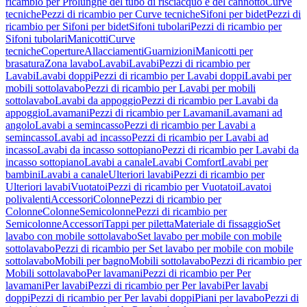
ricambio per Prolunghe del tubo di risciacquo e del cannotto
Curve
tecniche
Pezzi di ricambio per Curve tecniche
Sifoni per bidet
Pezzi di
ricambio per Sifoni per bidet
Sifoni tubolari
Pezzi di ricambio per
Sifoni tubolari
Manicotti
Curve
tecniche
Coperture
Allacciamenti
Guarnizioni
Manicotti per
brasatura
Zona lavabo
Lavabi
Lavabi
Pezzi di ricambio per
Lavabi
Lavabi doppi
Pezzi di ricambio per Lavabi doppi
Lavabi per
mobili sottolavabo
Pezzi di ricambio per Lavabi per mobili
sottolavabo
Lavabi da appoggio
Pezzi di ricambio per Lavabi da
appoggio
Lavamani
Pezzi di ricambio per Lavamani
Lavamani ad
angolo
Lavabi a semincasso
Pezzi di ricambio per Lavabi a
semincasso
Lavabi ad incasso
Pezzi di ricambio per Lavabi ad
incasso
Lavabi da incasso sottopiano
Pezzi di ricambio per Lavabi da
incasso sottopiano
Lavabi a canale
Lavabi Comfort
Lavabi per
bambini
Lavabi a canale
Ulteriori lavabi
Pezzi di ricambio per
Ulteriori lavabi
Vuotatoi
Pezzi di ricambio per Vuotatoi
Lavatoi
polivalenti
Accessori
Colonne
Pezzi di ricambio per
Colonne
Colonne
Semicolonne
Pezzi di ricambio per
Semicolonne
Accessori
Tappi per piletta
Materiale di fissaggio
Set
lavabo con mobile sottolavabo
Set lavabo per mobile con mobile
sottolavabo
Pezzi di ricambio per Set lavabo per mobile con mobile
sottolavabo
Mobili per bagno
Mobili sottolavabo
Pezzi di ricambio per
Mobili sottolavabo
Per lavamani
Pezzi di ricambio per Per
lavamani
Per lavabi
Pezzi di ricambio per Per lavabi
Per lavabi
doppi
Pezzi di ricambio per Per lavabi doppi
Piani per lavabo
Pezzi di