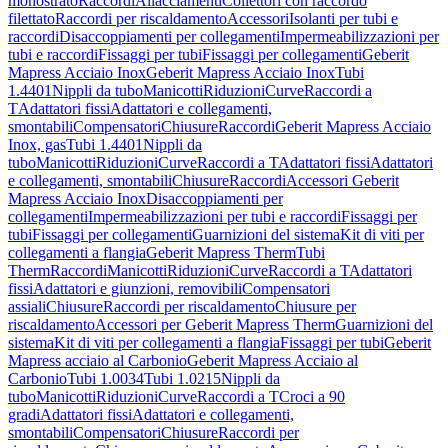
monostrato
Raccordi
Allacciamenti
Collettori con raccordo
filettato
Raccordi per riscaldamento
Accessori
Isolanti per tubi e
raccordi
Disaccoppiamenti per collegamenti
Impermeabilizzazioni per
tubi e raccordi
Fissaggi per tubi
Fissaggi per collegamenti
Geberit
Mapress Acciaio Inox
Geberit Mapress Acciaio Inox
Tubi
1.4401
Nippli da tubo
Manicotti
Riduzioni
Curve
Raccordi a
T
Adattatori fissi
Adattatori e collegamenti,
smontabili
Compensatori
Chiusure
Raccordi
Geberit Mapress Acciaio
Inox, gas
Tubi 1.4401
Nippli da
tubo
Manicotti
Riduzioni
Curve
Raccordi a T
Adattatori fissi
Adattatori
e collegamenti, smontabili
Chiusure
Raccordi
Accessori Geberit
Mapress Acciaio Inox
Disaccoppiamenti per
collegamenti
Impermeabilizzazioni per tubi e raccordi
Fissaggi per
tubi
Fissaggi per collegamenti
Guarnizioni del sistema
Kit di viti per
collegamenti a flangia
Geberit Mapress Therm
Tubi
Therm
Raccordi
Manicotti
Riduzioni
Curve
Raccordi a T
Adattatori
fissi
Adattatori e giunzioni, removibili
Compensatori
assiali
Chiusure
Raccordi per riscaldamento
Chiusure per
riscaldamento
Accessori per Geberit Mapress Therm
Guarnizioni del
sistema
Kit di viti per collegamenti a flangia
Fissaggi per tubi
Geberit
Mapress acciaio al Carbonio
Geberit Mapress Acciaio al
Carbonio
Tubi 1.0034
Tubi 1.0215
Nippli da
tubo
Manicotti
Riduzioni
Curve
Raccordi a T
Croci a 90
gradi
Adattatori fissi
Adattatori e collegamenti,
smontabili
Compensatori
Chiusure
Raccordi per