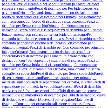
per bidet
Pezzi di ricambio per Moduli sanitari per bidet
Per bidet
sospesi e a pavimento
Pezzi di ricambio per Per bidet sospesi e a
pavimento
Orinatoi
Orinatoi, funzionamento con risciacquo, con
bordo di risciacquo
Pezzi di ricambio per Orinatoi, funzionamento
con risciacquo, con bordo di risciacquo
Senza coperchio
Pezzi di
ricambio per Senza coperchio
Orinatoi, funzionamento con
risciacquo, senza brida di risciacquo
Pezzi di ricambio per Orinatoi,
funzionamento con risciacquo, senza brida di risciacquo
Per
comando per orinatoi esterno o da incasso
Pezzi di ricambio per Per
comando per orinatoi esterno o da incasso
Con comando per
orinatoio integrato
Pezzi di ricambio per Con comando per orinatoio
integrato
Orinatoi, funzionamento con risciacquo, con / per
coperchio
Pezzi di ricambio per Orinatoi, funzionamento con
risciacquo, con / per coperchio
Senza brida di risciacquo
Pezzi di
ricambio per Senza brida di risciacquo
Orinatoi, funzionamento
senza acqua
Pezzi di ricambio per Orinatoi, funzionamento senza
acqua
Senza coperchio
Pezzi di ricambio per Senza coperchio
Pareti
di separazione per orinatoi
Pareti di separazione per orinatoi, in
materiale sintetico
Pareti di separazione per orinatoi, in vetro
Pareti di
separazione per orinatoi, in vetrochina
Accessori
Pezzi di ricambio
per Accessori
Sifoni e accessori sifone
Tubi di risciacquo, curve di
risciacquo e adattatori
Pezzi di ricambio per Tubi di risciacquo, curve
di risciacquo e adattatori
Accessori per erogatore
Materiale di
fissaggio
Comandi per orinatoi
Installazione da incasso
Pezzi di