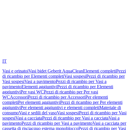
IT
Vasi e orinatoi
Vasi bidet Geberit AquaClean
Elementi completi
Pezzi
di ricambio per Elementi completi
Vasi sospesi
Pezzi di ricambio per
Vasi sospesi
Vasi a pavimento
Pezzi di ricambio per Vasi a
pavimento
Elementi aggiuntivi
Pezzi di ricambio per Elementi
aggiuntivi
Per vasi WC
Pezzi di ricambio per Per vasi
WC
Accessori
Pezzi di ricambio per Accessori
Per elementi
completi
Per elementi aggiuntivi
Pezzi di ricambio per Per elementi
aggiuntivi
Per elementi aggiuntivi e elementi completi
Materiale di
consumo
Vasi e sedili del vaso
Vasi sospesi
Pezzi di ricambio per Vasi
sospesi
Vasi a cacciata
Pezzi di ricambio per Vasi a cacciata
Vasi a
pavimento
Pezzi di ricambio per Vasi a pavimento
Vasi a cacciata per
cassetta di risciacquo esterna monoblocco
Pezzi di ricambio per Vasi