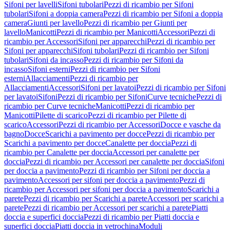
Sifoni per lavelli
Sifoni tubolari
Pezzi di ricambio per Sifoni
tubolari
Sifoni a doppia camera
Pezzi di ricambio per Sifoni a doppia
camera
Giunti per lavello
Pezzi di ricambio per Giunti per
lavello
Manicotti
Pezzi di ricambio per Manicotti
Accessori
Pezzi di
ricambio per Accessori
Sifoni per apparecchi
Pezzi di ricambio per
Sifoni per apparecchi
Sifoni tubolari
Pezzi di ricambio per Sifoni
tubolari
Sifoni da incasso
Pezzi di ricambio per Sifoni da
incasso
Sifoni esterni
Pezzi di ricambio per Sifoni
esterni
Allacciamenti
Pezzi di ricambio per
Allacciamenti
Accessori
Sifoni per lavatoi
Pezzi di ricambio per Sifoni
per lavatoi
Sifoni
Pezzi di ricambio per Sifoni
Curve tecniche
Pezzi di
ricambio per Curve tecniche
Manicotti
Pezzi di ricambio per
Manicotti
Pilette di scarico
Pezzi di ricambio per Pilette di
scarico
Accessori
Pezzi di ricambio per Accessori
Docce e vasche da
bagno
Docce
Scarichi a pavimento per docce
Pezzi di ricambio per
Scarichi a pavimento per docce
Canalette per doccia
Pezzi di
ricambio per Canalette per doccia
Accessori per canalette per
doccia
Pezzi di ricambio per Accessori per canalette per doccia
Sifoni
per doccia a pavimento
Pezzi di ricambio per Sifoni per doccia a
pavimento
Accessori per sifoni per doccia a pavimento
Pezzi di
ricambio per Accessori per sifoni per doccia a pavimento
Scarichi a
parete
Pezzi di ricambio per Scarichi a parete
Accessori per scarichi a
parete
Pezzi di ricambio per Accessori per scarichi a parete
Piatti
doccia e superfici doccia
Pezzi di ricambio per Piatti doccia e
superfici doccia
Piatti doccia in vetrochina
Moduli