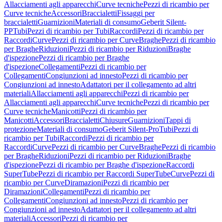
Allacciamenti agli apparecchi
Curve tecniche
Pezzi di ricambio per
Curve tecniche
Accessori
Braccialetti
Fissaggi per
braccialetti
Guarnizioni
Materiali di consumo
Geberit Silent-
PP
Tubi
Pezzi di ricambio per Tubi
Raccordi
Pezzi di ricambio per
Raccordi
Curve
Pezzi di ricambio per Curve
Braghe
Pezzi di ricambio
per Braghe
Riduzioni
Pezzi di ricambio per Riduzioni
Braghe
d'ispezione
Pezzi di ricambio per Braghe
d'ispezione
Collegamenti
Pezzi di ricambio per
Collegamenti
Congiunzioni ad innesto
Pezzi di ricambio per
Congiunzioni ad innesto
Adattatori per il collegamento ad altri
materiali
Allacciamenti agli apparecchi
Pezzi di ricambio per
Allacciamenti agli apparecchi
Curve tecniche
Pezzi di ricambio per
Curve tecniche
Manicotti
Pezzi di ricambio per
Manicotti
Accessori
Braccialetti
Chiusure
Guarnizioni
Tappi di
protezione
Materiali di consumo
Geberit Silent-Pro
Tubi
Pezzi di
ricambio per Tubi
Raccordi
Pezzi di ricambio per
Raccordi
Curve
Pezzi di ricambio per Curve
Braghe
Pezzi di ricambio
per Braghe
Riduzioni
Pezzi di ricambio per Riduzioni
Braghe
d'ispezione
Pezzi di ricambio per Braghe d'ispezione
Raccordi
SuperTube
Pezzi di ricambio per Raccordi SuperTube
Curve
Pezzi di
ricambio per Curve
Diramazioni
Pezzi di ricambio per
Diramazioni
Collegamenti
Pezzi di ricambio per
Collegamenti
Congiunzioni ad innesto
Pezzi di ricambio per
Congiunzioni ad innesto
Adattatori per il collegamento ad altri
materiali
Accessori
Pezzi di ricambio per