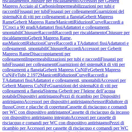
riscaldamento
Chiusure per riscaldamento
Accessori per Geberit
Mapress Acciaio al Carbonio
Impermeabilizzazioni per tubi e
raccordi
Fissaggi per tubi
Fissaggi per collegamenti
Guarnizioni del
sistema
Kit di viti per collegamenti a flangia
Geberit Mapress
Rame
Geberit Mapress Rame
Manicotti
Riduzioni
Curve
Raccordi a
T
Croci a 90 gradi
Adattatori fissi
Adattatori e collegamenti,
smontabili
Chiusure
Raccordi
Raccordi per riscaldamento
Chiusure per
riscaldamento
Geberit Mapress Rame,
gas
Manicotti
Riduzioni
Curve
Raccordi a T
Adattatori fissi
Adattatori e
collegamenti, smontabili
Chiusure
Raccordi
Accessori per Geberit
Mapress Rame
Disaccoppiamenti per
collegamenti
Impermeabilizzazioni per tubi e raccordi
Fissaggi per
tubi
Fissaggi per collegamenti
Guarnizioni del sistema
Kit di viti per
collegamenti a flangia
Geberit Mapress CuNiFe
Geberit Mapress
CuNiFe
Tubi 2.1972
Manicotti
Riduzioni
Curve
Raccordi a
T
Adattatori fissi
Adattatori e collegamenti, smontabili
Accessori per
Geberit Mapress CuNiFe
Guarnizioni del sistema
Kit di viti per
collegamenti a flangia
Sistema Geberit per l’Igiene dell’acqua
potabile
Dispositivi antiristagno
Pezzi di ricambio per Dispositivi
antiristagno
Accessori per dispositivi antiristagno
Sensori
Riduttore di
flusso
Cover e placche di copertura
Cassette di risciacquo e comandi
per WC con dispositivo antiristagno
Cassette di risciacquo da incasso
con dispositivo antiristagno integrato
Accessori per cassette di
risciacquo e comandi per WC con dispositivo antiristagno
Pezzi di
ricambio per Accessori per cassette di risciacquo e comandi per WC