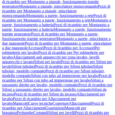
di ricambio per Montaggio a pianale, funzionamento tramite
generatore
Montaggio a pianale, miscelatore monocomando
Pezzi di
ricambio per Montaggio a pianale, miscelatore
monocomando
Montaggio a parete, funzionamento a rete
Pezzi di
ricambio per Montaggio a parete, funzionamento a rete
Montaggio a
parete, funzionamento a batteria
Pezzi di ricambio per Montaggio a
parete, funzionamento a batteria
Montaggio a parete, funzionamento
tramite generatore
Pezzi di ricambio per Montaggio a parete,
funzionamento tramite generatore
Montaggio a parete, miscelatore a
due manopole
Pezzi di ricambio per Montaggio a parete, miscelatore
a due manopole
Accessori
Pezzi di ricambio per Accessori
Per
rubinetterie per lavabo
Pezzi di ricambio per Per rubinetterie per
lavabo
Allacciamenti agli apparecchi per zona lavabo, lavelli,
apparecchi e lavatoi
Sifoni per lavabi
Pezzi di ricambio per Sifoni per
lavabi
Sifoni tubolari
Pezzi di ricambio per Sifoni tubolari
Sifoni
tubolari, modello compatto
Pezzi di ricambio per Sifoni tubolari,
modello compatto
Sifoni con tubo ad immersione per lavabo
Pezzi di
ricambio per Sifoni con tubo ad immersione per lavabo
Sifoni a
passaggio diretto per lavabo, modello compatto
Pezzi di ricambio per
Sifoni a passaggio diretto per lavabo, modello compatto
Sifoni da
incasso
Pezzi di ricambio per Sifoni da incasso
Allacciamenti per
lavabo
Pezzi di ricambio per Allacciamenti per
lavabo
Manicotti
Curve tecniche
Coperture
Allacciamenti
Pezzi di
ricambio per Allacciamenti
Guarnizioni
Manicotti per
brasatura
Prolunghe
Comandi
Sifoni per lavelli
Pezzi di ricambio per