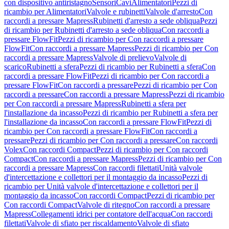
con dispositivo antiristagno
Sensori
Cavi
Alimentatori
Pezzi di
ricambio per Alimentatori
Valvole e rubinetti
Valvole d'arresto
Con
raccordi a pressare Mapress
Rubinetti d'arresto a sede obliqua
Pezzi
di ricambio per Rubinetti d'arresto a sede obliqua
Con raccordi a
pressare FlowFit
Pezzi di ricambio per Con raccordi a pressare
FlowFit
Con raccordi a pressare Mapress
Pezzi di ricambio per Con
raccordi a pressare Mapress
Valvole di prelievo
Valvole di
scarico
Rubinetti a sfera
Pezzi di ricambio per Rubinetti a sfera
Con
raccordi a pressare FlowFit
Pezzi di ricambio per Con raccordi a
pressare FlowFit
Con raccordi a pressare
Pezzi di ricambio per Con
raccordi a pressare
Con raccordi a pressare Mapress
Pezzi di ricambio
per Con raccordi a pressare Mapress
Rubinetti a sfera per
l'installazione da incasso
Pezzi di ricambio per Rubinetti a sfera per
l'installazione da incasso
Con raccordi a pressare FlowFit
Pezzi di
ricambio per Con raccordi a pressare FlowFit
Con raccordi a
pressare
Pezzi di ricambio per Con raccordi a pressare
Con raccordi
Volex
Con raccordi Compact
Pezzi di ricambio per Con raccordi
Compact
Con raccordi a pressare Mapress
Pezzi di ricambio per Con
raccordi a pressare Mapress
Con raccordi filettati
Unità valvole
d'intercettazione e collettori per il montaggio da incasso
Pezzi di
ricambio per Unità valvole d'intercettazione e collettori per il
montaggio da incasso
Con raccordi Compact
Pezzi di ricambio per
Con raccordi Compact
Valvole di ritegno
Con raccordi a pressare
Mapress
Collegamenti idrici per contatore dell'acqua
Con raccordi
filettati
Valvole di sfiato per riscaldamento
Valvole di sfiato